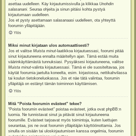
asettaa uudelleen. Käy kirjautumissivulla ja klikkaa
Unohdin
salasanani
. Seuraa ohjeita ja sinun pitäisi kohta pystyä
kirjautumaan uudelleen.
Jos et pysty asettamaan salasanaasi uudelleen, ota yhteyttä
foorumin ylläpitäjään.
Ylös
Miksi minut kirjataan ulos automaattisesti?
Jos et valitse
Muista minut
-laatikkoa kirjautuessasi, foorumi pitää
sinut kirjautuneena ennalta määritellyn ajan. Tämä estää muita
väärinkäyttämästä tunnuksiasi. Pysyäksesi kirjautuneena, valitse
Muista minut
-valinta kirjautuessasi. Tämä ei ole suositeltavaa, jos
käytät foorumia jaetulta koneelta, esim. kirjastossa, nettikahvilassa
tai koulun tietokoneluokassa. Jos et näe tätä valintaa, foorumin
ylläpitäjä on estänyt tämän toiminnon käyttämisen.
Ylös
Mitä “Poista foorumin evästeet” tekee?
“Poista foorumin evästeet” poistaa evästeet, jotka ovat phpBB:n
luomia. Ne tunnistavat sinut ja pitävät sinut kirjautuneena
foorumille. Evästeet tarjoavat myös toimintoja, kuten luettujen
seurantaa, jos ne ovat foorumin ylläpitäjän käyttöönottamia. Jos
sinulla on sisään tai uloskirjautumisen kanssa ongelmia, foorumin