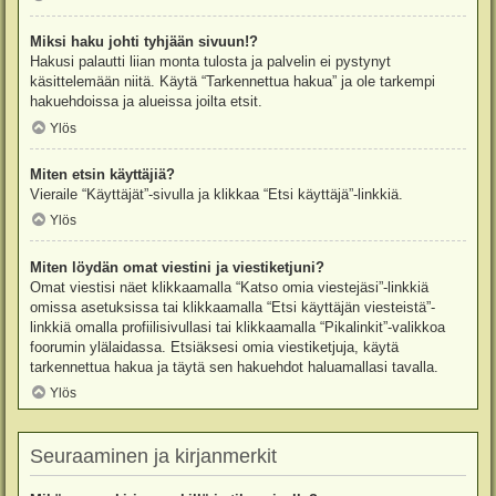
Miksi haku johti tyhjään sivuun!?
Hakusi palautti liian monta tulosta ja palvelin ei pystynyt
käsittelemään niitä. Käytä “Tarkennettua hakua” ja ole tarkempi
hakuehdoissa ja alueissa joilta etsit.
Ylös
Miten etsin käyttäjiä?
Vieraile “Käyttäjät”-sivulla ja klikkaa “Etsi käyttäjä”-linkkiä.
Ylös
Miten löydän omat viestini ja viestiketjuni?
Omat viestisi näet klikkaamalla “Katso omia viestejäsi”-linkkiä
omissa asetuksissa tai klikkaamalla “Etsi käyttäjän viesteistä”-
linkkiä omalla profiilisivullasi tai klikkaamalla “Pikalinkit”-valikkoa
foorumin ylälaidassa. Etsiäksesi omia viestiketjuja, käytä
tarkennettua hakua ja täytä sen hakuehdot haluamallasi tavalla.
Ylös
Seuraaminen ja kirjanmerkit