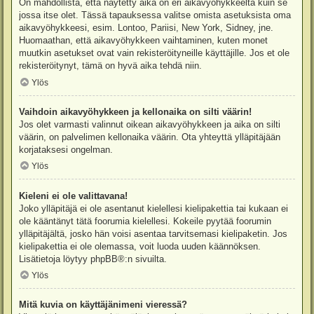
On mahdollista, että näytetty aika on eri aikavyöhykkeeltä kuin se
jossa itse olet. Tässä tapauksessa valitse omista asetuksista oma
aikavyöhykkeesi, esim. Lontoo, Pariisi, New York, Sidney, jne.
Huomaathan, että aikavyöhykkeen vaihtaminen, kuten monet
muutkin asetukset ovat vain rekisteröityneille käyttäjille. Jos et ole
rekisteröitynyt, tämä on hyvä aika tehdä niin.
Ylös
Vaihdoin aikavyöhykkeen ja kellonaika on silti väärin!
Jos olet varmasti valinnut oikean aikavyöhykkeen ja aika on silti
väärin, on palvelimen kellonaika väärin. Ota yhteyttä ylläpitäjään
korjataksesi ongelman.
Ylös
Kieleni ei ole valittavana!
Joko ylläpitäjä ei ole asentanut kielellesi kielipakettia tai kukaan ei
ole kääntänyt tätä foorumia kielellesi. Kokeile pyytää foorumin
ylläpitäjältä, josko hän voisi asentaa tarvitsemasi kielipaketin. Jos
kielipakettia ei ole olemassa, voit luoda uuden käännöksen.
Lisätietoja löytyy
phpBB
®:n sivuilta.
Ylös
Mitä kuvia on käyttäjänimeni vieressä?