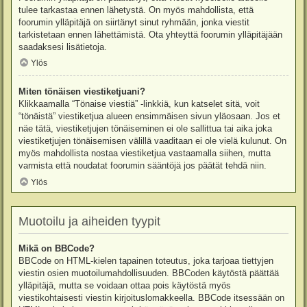
tulee tarkastaa ennen lähetystä. On myös mahdollista, että
foorumin ylläpitäjä on siirtänyt sinut ryhmään, jonka viestit
tarkistetaan ennen lähettämistä. Ota yhteyttä foorumin ylläpitäjään
saadaksesi lisätietoja.
Ylös
Miten tönäisen viestiketjuani?
Klikkaamalla “Tönaise viestiä” -linkkiä, kun katselet sitä, voit
“tönäistä” viestiketjua alueen ensimmäisen sivun yläosaan. Jos et
näe tätä, viestiketjujen tönäiseminen ei ole sallittua tai aika joka
viestiketjujen tönäisemisen välillä vaaditaan ei ole vielä kulunut. On
myös mahdollista nostaa viestiketjua vastaamalla siihen, mutta
varmista että noudatat foorumin sääntöjä jos päätät tehdä niin.
Ylös
Muotoilu ja aiheiden tyypit
Mikä on BBCode?
BBCode on HTML-kielen tapainen toteutus, joka tarjoaa tiettyjen
viestin osien muotoilumahdollisuuden. BBCoden käytöstä päättää
ylläpitäjä, mutta se voidaan ottaa pois käytöstä myös
viestikohtaisesti viestin kirjoituslomakkeella. BBCode itsessään on