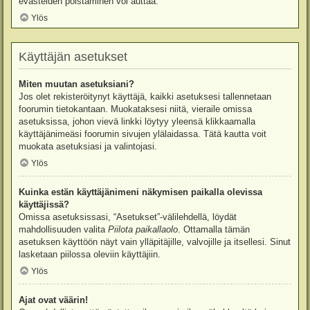
evästeiden poistaminen voi auttaa.
Ylös
Käyttäjän asetukset
Miten muutan asetuksiani?
Jos olet rekisteröitynyt käyttäjä, kaikki asetuksesi tallennetaan
foorumin tietokantaan. Muokataksesi niitä, vieraile omissa
asetuksissa, johon vievä linkki löytyy yleensä klikkaamalla
käyttäjänimeäsi foorumin sivujen ylälaidassa. Tätä kautta voit
muokata asetuksiasi ja valintojasi.
Ylös
Kuinka estän käyttäjänimeni näkymisen paikalla olevissa
käyttäjissä?
Omissa asetuksissasi, “Asetukset”-välilehdellä, löydät
mahdollisuuden valita
Piilota paikallaolo
. Ottamalla tämän
asetuksen käyttöön näyt vain ylläpitäjille, valvojille ja itsellesi. Sinut
lasketaan piilossa oleviin käyttäjiin.
Ylös
Ajat ovat väärin!