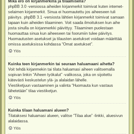
Mikä ero on kirjanmerkillä ja tilaamisella?
phpBB 3.0 -versiossa aiheiden kirjanmerkit toimivat kuten internet-
selaimen kirjanmerkit. Sinua ei huomautettu jos aiheeseen tuli
päivitys. phpBB 3.1 -versiosta lähtien kirjanmerkit toimivat samaan
tapaan kuin aiheiden tilaaminen. Voit saada ilmoituksen kun aihe
josta sinulla on kirjanmerkki päivittyy. Tilaaminen puolestaan
huomauttaa sinua kun aiheeseen tai foorumiin tulee päivitys.
Huomautusten asetukset ja tilausten asetukset voidaan määrittää
omissa asetuksissa kohdassa “Omat asetukset”.
Ylös
Kuinka teen kirjanmerkin tai seuraan haluamaani aihetta?
Voit tehdä kirjanmekin tai tilata haluamasi aiheen valitsemalla
sopivan linkin “Aiheen työkalut” -valikossa, joka on sijoitettu
kätevästi keskustelun ylä- ja alalaidan lähelle.
Viestiketjuun vastaaminen ja valinta “Huomauta kun vastaus
lähetetään” tilaa viestiketjun.
Ylös
Kuinka tilaan haluamani alueen?
Tilataksesi haluamasi alueen, valitse “Tilaa alue” -linkki, aluesivun
alalaidassa.
Ylös