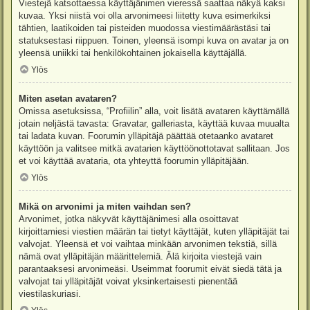
Viestejä katsottaessa käyttäjänimen vieressä saattaa näkyä kaksi
kuvaa. Yksi niistä voi olla arvonimeesi liitetty kuva esimerkiksi
tähtien, laatikoiden tai pisteiden muodossa viestimäärästäsi tai
statuksestasi riippuen. Toinen, yleensä isompi kuva on avatar ja on
yleensä uniikki tai henkilökohtainen jokaisella käyttäjällä.
Ylös
Miten asetan avataren?
Omissa asetuksissa, “Profiilin” alla, voit lisätä avataren käyttämällä
jotain neljästä tavasta: Gravatar, galleriasta, käyttää kuvaa muualta
tai ladata kuvan. Foorumin ylläpitäjä päättää otetaanko avataret
käyttöön ja valitsee mitkä avatarien käyttöönottotavat sallitaan. Jos
et voi käyttää avataria, ota yhteyttä foorumin ylläpitäjään.
Ylös
Mikä on arvonimi ja miten vaihdan sen?
Arvonimet, jotka näkyvät käyttäjänimesi alla osoittavat
kirjoittamiesi viestien määrän tai tietyt käyttäjät, kuten ylläpitäjät tai
valvojat. Yleensä et voi vaihtaa minkään arvonimen tekstiä, sillä
nämä ovat ylläpitäjän määrittelemiä. Älä kirjoita viestejä vain
parantaaksesi arvonimeäsi. Useimmat foorumit eivät siedä tätä ja
valvojat tai ylläpitäjät voivat yksinkertaisesti pienentää
viestilaskuriasi.