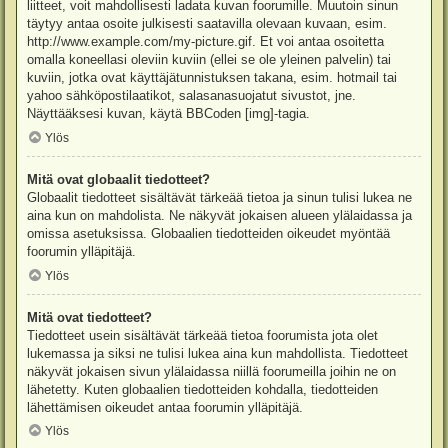
liitteet, voit mahdollisesti ladata kuvan foorumille. Muutoin sinun
täytyy antaa osoite julkisesti saatavilla olevaan kuvaan, esim.
http://www.example.com/my-picture.gif. Et voi antaa osoitetta
omalla koneellasi oleviin kuviin (ellei se ole yleinen palvelin) tai
kuviin, jotka ovat käyttäjätunnistuksen takana, esim. hotmail tai
yahoo sähköpostilaatikot, salasanasuojatut sivustot, jne.
Näyttääksesi kuvan, käytä BBCoden [img]-tagia.
Ylös
Mitä ovat globaalit tiedotteet?
Globaalit tiedotteet sisältävät tärkeää tietoa ja sinun tulisi lukea ne
aina kun on mahdolista. Ne näkyvät jokaisen alueen ylälaidassa ja
omissa asetuksissa. Globaalien tiedotteiden oikeudet myöntää
foorumin ylläpitäjä.
Ylös
Mitä ovat tiedotteet?
Tiedotteet usein sisältävät tärkeää tietoa foorumista jota olet
lukemassa ja siksi ne tulisi lukea aina kun mahdollista. Tiedotteet
näkyvät jokaisen sivun ylälaidassa niillä foorumeilla joihin ne on
lähetetty. Kuten globaalien tiedotteiden kohdalla, tiedotteiden
lähettämisen oikeudet antaa foorumin ylläpitäjä.
Ylös