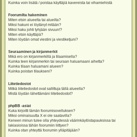
Kuinka voin lisätä / poistaa käyttäjiä kavereista tai vihamiehistä
Foorumilta hakeminen
Miten etsin alueelta tai alueilta?
Miksi hakuni ei löytänyt mitään?
Miksi haku johti tyhjään sivuun!?
Miten etsin käyttäjiä?
Miten löydän omat viestini ja viestiketjuni?
Seuraaminen ja kirjanmerkit
Mikä ero on kirjanmerkillä ja tilaamisella?
Kuinka teen kirjanmerkin tai seuraan haluamaani aihetta?
Kuinka tilaan haluamani alueen?
Kuinka poistan tilaukseni?
Liitetiedostot
Mitkä liitetiedostot ovat sallittuja tällä alueella?
Mistä löydän lähettämäni liitetiedostot?
phpBB -asiat
Kuka kirjoitti tämän foorumisovelluksen?
Miksi ominaisuutta X ei ole saatavilla?
Keneen minun tulee olla yhteydessä väärinkäytöstapauksissa tai
lakiasioissa tähän foorumiin liittyen?
Kuinka otan yhteyttä foorumin ylläpitäjään?