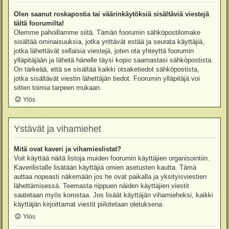
Olen saanut roskapostia tai väärinkäytöksiä sisältäviä viestejä
tältä foorumilta!
Olemme pahoillamme siitä. Tämän foorumin sähköpostilomake
sisältää ominaisuuksia, jotka yrittävät estää ja seurata käyttäjiä,
jotka lähettävät sellaisia viestejä, joten ota yhteyttä foorumin
ylläpitäjään ja lähetä hänelle täysi kopio saamastasi sähköpostista.
On tärkeää, että se sisältää kaikki otsaketiedot sähköpostista,
jotka sisältävät viestin lähettäjän tiedot. Foorumin ylläpitäjä voi
sitten toimia tarpeen mukaan.
Ylös
Ystävät ja vihamiehet
Mitä ovat kaveri ja vihamieslistat?
Voit käyttää näitä listoja muiden foorumin käyttäjien organisointiin.
Kaverilistalle lisätään käyttäjiä omien asetusten kautta. Tämä
auttaa nopeasti näkemään jos he ovat paikalla ja yksityisviestien
lähettämisessä. Teemasta riippuen näiden käyttäjien viestit
saatetaan myös korostaa. Jos lisäät käyttäjän vihamieheksi, kaikki
käyttäjän kirjoittamat viestit piilotetaan oletuksena.
Ylös