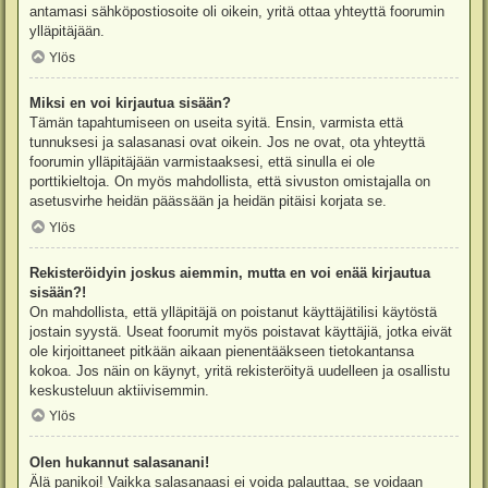
antamasi sähköpostiosoite oli oikein, yritä ottaa yhteyttä foorumin
ylläpitäjään.
Ylös
Miksi en voi kirjautua sisään?
Tämän tapahtumiseen on useita syitä. Ensin, varmista että
tunnuksesi ja salasanasi ovat oikein. Jos ne ovat, ota yhteyttä
foorumin ylläpitäjään varmistaaksesi, että sinulla ei ole
porttikieltoja. On myös mahdollista, että sivuston omistajalla on
asetusvirhe heidän päässään ja heidän pitäisi korjata se.
Ylös
Rekisteröidyin joskus aiemmin, mutta en voi enää kirjautua
sisään?!
On mahdollista, että ylläpitäjä on poistanut käyttäjätilisi käytöstä
jostain syystä. Useat foorumit myös poistavat käyttäjiä, jotka eivät
ole kirjoittaneet pitkään aikaan pienentääkseen tietokantansa
kokoa. Jos näin on käynyt, yritä rekisteröityä uudelleen ja osallistu
keskusteluun aktiivisemmin.
Ylös
Olen hukannut salasanani!
Älä panikoi! Vaikka salasanaasi ei voida palauttaa, se voidaan