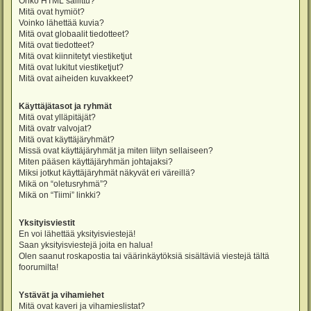
Onko HTML sallittu?
Mitä ovat hymiöt?
Voinko lähettää kuvia?
Mitä ovat globaalit tiedotteet?
Mitä ovat tiedotteet?
Mitä ovat kiinnitetyt viestiketjut
Mitä ovat lukitut viestiketjut?
Mitä ovat aiheiden kuvakkeet?
Käyttäjätasot ja ryhmät
Mitä ovat ylläpitäjät?
Mitä ovatr valvojat?
Mitä ovat käyttäjäryhmät?
Missä ovat käyttäjäryhmät ja miten liityn sellaiseen?
Miten pääsen käyttäjäryhmän johtajaksi?
Miksi jotkut käyttäjäryhmät näkyvät eri väreillä?
Mikä on “oletusryhmä”?
Mikä on “Tiimi” linkki?
Yksityisviestit
En voi lähettää yksityisviestejä!
Saan yksityisviestejä joita en halua!
Olen saanut roskapostia tai väärinkäytöksiä sisältäviä viestejä tältä
foorumilta!
Ystävät ja vihamiehet
Mitä ovat kaveri ja vihamieslistat?