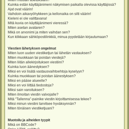
Miten muutan asetuksiani?
Kuinka estän käyttäjänimeni näkymisen paikalla olevissa käyttäjissä?
Ajat ovat väärin!
Vaihdoin aikavyöhykkeen ja kellonaika on silti väärin!
Kieleni ei ole valittavana!
Mitä kuvia on käyttäjänimeni vieressä?
Miten asetan avataren?
Mikä on arvonimi ja miten vaihdan sen?
Kun klikkaan sähköpostilinkkiä, minua pyydetään kirjautumaan?
Viestien lähetyksen ongelmat
Miten luon uuden viestiketjun tai lähetän vastauksen?
Miten muokkaan tai poistan viestejä?
Miten liitän allekirjoituksen viestiini?
Kuinka luon äänestyksen?
Miksi en voi lisätä vastausvaihtoehtoja kyselyyn?
Kuinka muokkaan tai poistan äänestyksen?
Miksi en pääse alueelle?
Miksi en voi liittää tiedostoja?
Miksi sain varoituksen?
Miten ilmoitan viestin valvojalle?
Mitä “Tallenna”-painike viestin kirjoittamisessa tekee?
Miksi minun viestini tarvitsee hyväksynnän?
Miten tönäisen viestiketjuani?
Muotoilu ja aiheiden tyypit
Mikä on BBCode?