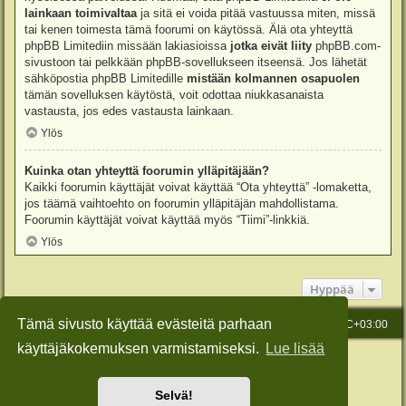
lainkaan toimivaltaa
ja sitä ei voida pitää vastuussa miten, missä
tai kenen toimesta tämä foorumi on käytössä. Älä ota yhteyttä
phpBB Limitediin missään lakiasioissa
jotka eivät liity
phpBB.com-
sivustoon tai pelkkään phpBB-sovellukseen itseensä. Jos lähetät
sähköpostia phpBB Limitedille
mistään kolmannen osapuolen
tämän sovelluksen käytöstä, voit odottaa niukkasanaista
vastausta, jos edes vastausta lainkaan.
Ylös
Kuinka otan yhteyttä foorumin ylläpitäjään?
Kaikki foorumin käyttäjät voivat käyttää “Ota yhteyttä” -lomaketta,
jos täämä vaihtoehto on foorumin ylläpitäjän mahdollistama.
Foorumin käyttäjät voivat käyttää myös “Tiimi”-linkkiä.
Ylös
Hyppää
Tämä sivusto käyttää evästeitä parhaan
Etusivu
Viesti Ylläpidolle
Kaikki ajat ovat
UTC+03:00
käyttäjäkokemuksen varmistamiseksi.
Lue lisää
Keskustelufoorumin ohjelmisto
phpBB
® Forum Software © phpBB Limited
Käännös: phpBB Suomi (lurttinen, harritapio, Pettis)
Style: Green-Style-Slim by Joyce&Luna
phpBB-Style-Design
Selvä!
Yksityisyys
|
Ehdot