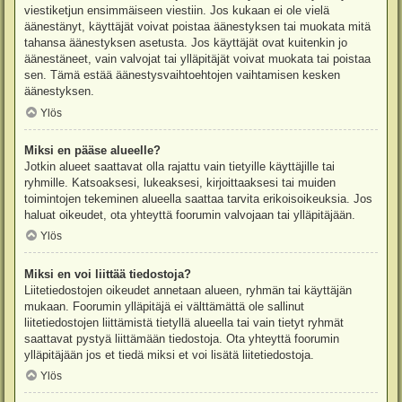
viestiketjun ensimmäiseen viestiin. Jos kukaan ei ole vielä
äänestänyt, käyttäjät voivat poistaa äänestyksen tai muokata mitä
tahansa äänestyksen asetusta. Jos käyttäjät ovat kuitenkin jo
äänestäneet, vain valvojat tai ylläpitäjät voivat muokata tai poistaa
sen. Tämä estää äänestysvaihtoehtojen vaihtamisen kesken
äänestyksen.
Ylös
Miksi en pääse alueelle?
Jotkin alueet saattavat olla rajattu vain tietyille käyttäjille tai
ryhmille. Katsoaksesi, lukeaksesi, kirjoittaaksesi tai muiden
toimintojen tekeminen alueella saattaa tarvita erikoisoikeuksia. Jos
haluat oikeudet, ota yhteyttä foorumin valvojaan tai ylläpitäjään.
Ylös
Miksi en voi liittää tiedostoja?
Liitetiedostojen oikeudet annetaan alueen, ryhmän tai käyttäjän
mukaan. Foorumin ylläpitäjä ei välttämättä ole sallinut
liitetiedostojen liittämistä tietyllä alueella tai vain tietyt ryhmät
saattavat pystyä liittämään tiedostoja. Ota yhteyttä foorumin
ylläpitäjään jos et tiedä miksi et voi lisätä liitetiedostoja.
Ylös