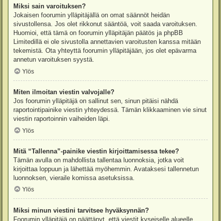
Miksi sain varoituksen?
Jokaisen foorumin ylläpitäjällä on omat säännöt heidän
sivustollensa. Jos olet rikkonut sääntöä, voit saada varoituksen.
Huomioi, että tämä on foorumin ylläpitäjän päätös ja phpBB
Limitedillä ei ole sivustolla annettavien varoitusten kanssa mitään
tekemistä. Ota yhteyttä foorumin ylläpitäjään, jos olet epävarma
annetun varoituksen syystä.
Ylös
Miten ilmoitan viestin valvojalle?
Jos foorumin ylläpitäjä on sallinut sen, sinun pitäisi nähdä
raportointipainike viestin yhteydessä. Tämän klikkaaminen vie sinut
viestin raportoinnin vaiheiden läpi.
Ylös
Mitä “Tallenna”-painike viestin kirjoittamisessa tekee?
Tämän avulla on mahdollista tallentaa luonnoksia, jotka voit
kirjoittaa loppuun ja lähettää myöhemmin. Avataksesi tallennetun
luonnoksen, vieraile komissa asetuksissa.
Ylös
Miksi minun viestini tarvitsee hyväksynnän?
Foorumin ylläpitäjä on päättänyt, että viestit kyseiselle alueelle