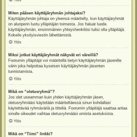
Ylös
Miten pääsen käyttäjäryhmän johtajaksi?
Käyttäjäryhmän johtaja on yleensä määritelty, kun käyttäjäryhmät
on alunperin luotu ylläpitäjän toimesta. Jos haluat luoda
käyttäjäryhmän, ensimmäinen yhteyshenkilösi tulisi olla ylläpitäjä.
Kokeile yksityisviestin lähettämistä.
Ylös
Miksi jotkut käyttäjäryhmät näkyvät eri väreillä?
Foorumin ylläpitäjä voi määritellä tietyn käyttäjäryhmän jäsenille
värin joka helpottaa kyseisen käyttäjäryhmän jäsenten
tunnistamista.
Ylös
Mikä on “oletusryhmä”?
Jos olet useamman kuin yhden käyttäjäryhmän jäsen,
oletusryhmääsi käytetään määriteltäessä sinun kohdallasi
käytettävää ryhmäväriä ja titteliä. Foorumin ylläpitäjä saattaa antaa
sinulle oikeudet vaihtaa oletusryhmääsi omista asetuksista.
Ylös
Mikä on “Tiimi” linkki?