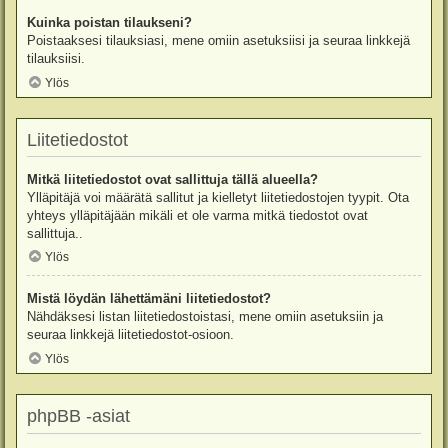
Kuinka poistan tilaukseni?
Poistaaksesi tilauksiasi, mene omiin asetuksiisi ja seuraa linkkejä
tilauksiisi.
Ylös
Liitetiedostot
Mitkä liitetiedostot ovat sallittuja tällä alueella?
Ylläpitäjä voi määrätä sallitut ja kielletyt liitetiedostojen tyypit. Ota
yhteys ylläpitäjään mikäli et ole varma mitkä tiedostot ovat
sallittuja..
Ylös
Mistä löydän lähettämäni liitetiedostot?
Nähdäksesi listan liitetiedostoistasi, mene omiin asetuksiin ja
seuraa linkkejä liitetiedostot-osioon.
Ylös
phpBB -asiat