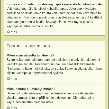
Kuinka voin lisätä / poistaa käyttäjiä kavereista tai vihamiehistä
Voit lisätä käyttäjiä listoihisi kahdella tapaa. Jokaisen käyttäjän
profiilissa on linkki jonka kautta voit lisätä heidät joko kavereihin tai
vihamiehiin. Vaihtoehtoisesti omista asetuksista voit lisätä käyttäjiä
suoraan syöttämällä heidän käyttäjänimen. Voit myös poistaa
käyttäjiä listaltasi samalta sivulta.
Ylös
Foorumilta hakeminen
Miten etsin alueelta tai alueilta?
Syötä hakutermi hakukenttään, joka sijaitsee etusivulla, alueen tai
viestiketjun sivulla. Tarkennettuun hakuun pääset klikkaamalla
“Tarkennettu haku”-linkkiä joka on saatavilla jokaisella sivulla. Haun
sijainti voi riippua käyttämästäsi tyylistä.
Ylös
Miksi hakuni ei löytänyt mitään?
Hakusi oli todennäköisesti liian epämääräinen ja sisälsi useita
yleisiä termejä, joita phpBB ei ole indeksoinut. Ole tarkempi ja
käytä Tarkennetun haun valintoja.
Ylös