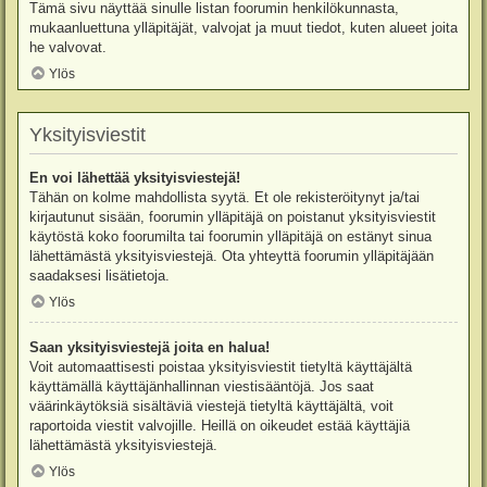
Tämä sivu näyttää sinulle listan foorumin henkilökunnasta,
mukaanluettuna ylläpitäjät, valvojat ja muut tiedot, kuten alueet joita
he valvovat.
Ylös
Yksityisviestit
En voi lähettää yksityisviestejä!
Tähän on kolme mahdollista syytä. Et ole rekisteröitynyt ja/tai
kirjautunut sisään, foorumin ylläpitäjä on poistanut yksityisviestit
käytöstä koko foorumilta tai foorumin ylläpitäjä on estänyt sinua
lähettämästä yksityisviestejä. Ota yhteyttä foorumin ylläpitäjään
saadaksesi lisätietoja.
Ylös
Saan yksityisviestejä joita en halua!
Voit automaattisesti poistaa yksityisviestit tietyltä käyttäjältä
käyttämällä käyttäjänhallinnan viestisääntöjä. Jos saat
väärinkäytöksiä sisältäviä viestejä tietyltä käyttäjältä, voit
raportoida viestit valvojille. Heillä on oikeudet estää käyttäjiä
lähettämästä yksityisviestejä.
Ylös