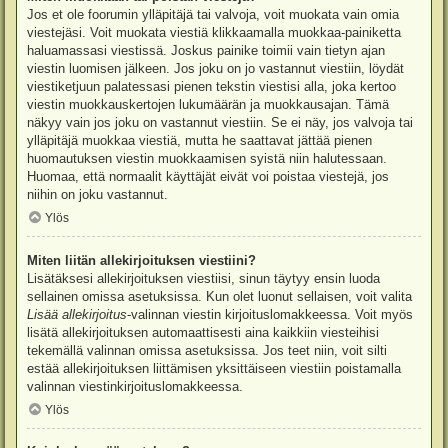
Jos et ole foorumin ylläpitäjä tai valvoja, voit muokata vain omia
viestejäsi. Voit muokata viestiä klikkaamalla muokkaa-painiketta
haluamassasi viestissä. Joskus painike toimii vain tietyn ajan
viestin luomisen jälkeen. Jos joku on jo vastannut viestiin, löydät
viestiketjuun palatessasi pienen tekstin viestisi alla, joka kertoo
viestin muokkauskertojen lukumäärän ja muokkausajan. Tämä
näkyy vain jos joku on vastannut viestiin. Se ei näy, jos valvoja tai
ylläpitäjä muokkaa viestiä, mutta he saattavat jättää pienen
huomautuksen viestin muokkaamisen syistä niin halutessaan.
Huomaa, että normaalit käyttäjät eivät voi poistaa viestejä, jos
niihin on joku vastannut.
Ylös
Miten liitän allekirjoituksen viestiini?
Lisätäksesi allekirjoituksen viestiisi, sinun täytyy ensin luoda
sellainen omissa asetuksissa. Kun olet luonut sellaisen, voit valita
Lisää allekirjoitus
-valinnan viestin kirjoituslomakkeessa. Voit myös
lisätä allekirjoituksen automaattisesti aina kaikkiin viesteihisi
tekemällä valinnan omissa asetuksissa. Jos teet niin, voit silti
estää allekirjoituksen liittämisen yksittäiseen viestiin poistamalla
valinnan viestinkirjoituslomakkeessa.
Ylös