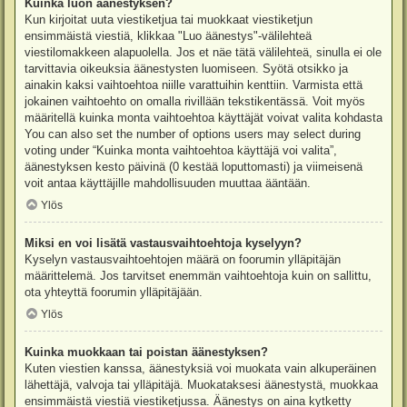
Kuinka luon äänestyksen?
Kun kirjoitat uuta viestiketjua tai muokkaat viestiketjun
ensimmäistä viestiä, klikkaa "Luo äänestys"-välilehteä
viestilomakkeen alapuolella. Jos et näe tätä välilehteä, sinulla ei ole
tarvittavia oikeuksia äänestysten luomiseen. Syötä otsikko ja
ainakin kaksi vaihtoehtoa niille varattuihin kenttiin. Varmista että
jokainen vaihtoehto on omalla rivillään tekstikentässä. Voit myös
määritellä kuinka monta vaihtoehtoa käyttäjät voivat valita kohdasta
You can also set the number of options users may select during
voting under “Kuinka monta vaihtoehtoa käyttäjä voi valita”,
äänestyksen kesto päivinä (0 kestää loputtomasti) ja viimeisenä
voit antaa käyttäjille mahdollisuuden muuttaa ääntään.
Ylös
Miksi en voi lisätä vastausvaihtoehtoja kyselyyn?
Kyselyn vastausvaihtoehtojen määrä on foorumin ylläpitäjän
määrittelemä. Jos tarvitset enemmän vaihtoehtoja kuin on sallittu,
ota yhteyttä foorumin ylläpitäjään.
Ylös
Kuinka muokkaan tai poistan äänestyksen?
Kuten viestien kanssa, äänestyksiä voi muokata vain alkuperäinen
lähettäjä, valvoja tai ylläpitäjä. Muokataksesi äänestystä, muokkaa
ensimmäistä viestiä viestiketjussa. Äänestys on aina kytketty