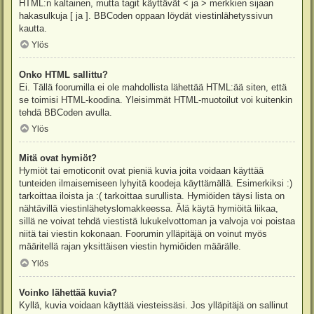
HTML:n kaltainen, mutta tagit käyttävät < ja > merkkien sijaan
hakasulkuja [ ja ]. BBCoden oppaan löydät viestinlähetyssivun
kautta.
Ylös
Onko HTML sallittu?
Ei. Tällä foorumilla ei ole mahdollista lähettää HTML:ää siten, että
se toimisi HTML-koodina. Yleisimmät HTML-muotoilut voi kuitenkin
tehdä BBCoden avulla.
Ylös
Mitä ovat hymiöt?
Hymiöt tai emoticonit ovat pieniä kuvia joita voidaan käyttää
tunteiden ilmaisemiseen lyhyitä koodeja käyttämällä. Esimerkiksi :)
tarkoittaa iloista ja :( tarkoittaa surullista. Hymiöiden täysi lista on
nähtävillä viestinlähetyslomakkeessa. Älä käytä hymiöitä liikaa,
sillä ne voivat tehdä viestistä lukukelvottoman ja valvoja voi poistaa
niitä tai viestin kokonaan. Foorumin ylläpitäjä on voinut myös
määritellä rajan yksittäisen viestin hymiöiden määrälle.
Ylös
Voinko lähettää kuvia?
Kyllä, kuvia voidaan käyttää viesteissäsi. Jos ylläpitäjä on sallinut