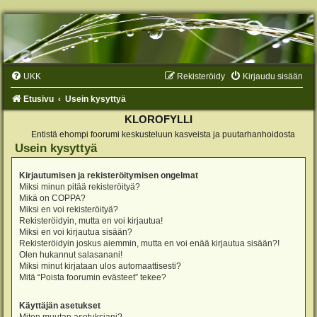
UKK
Rekisteröidy
Kirjaudu sisään
Etusivu
Usein kysyttyä
KLOROFYLLI
Entistä ehompi foorumi keskusteluun kasveista ja puutarhanhoidosta
Usein kysyttyä
Kirjautumisen ja rekisteröitymisen ongelmat
Miksi minun pitää rekisteröityä?
Mikä on COPPA?
Miksi en voi rekisteröityä?
Rekisteröidyin, mutta en voi kirjautua!
Miksi en voi kirjautua sisään?
Rekisteröidyin joskus aiemmin, mutta en voi enää kirjautua sisään?!
Olen hukannut salasanani!
Miksi minut kirjataan ulos automaattisesti?
Mitä “Poista foorumin evästeet” tekee?
Käyttäjän asetukset