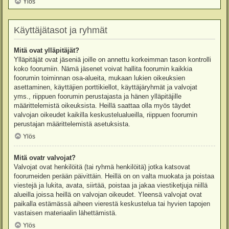
Ylös
Käyttäjätasot ja ryhmät
Mitä ovat ylläpitäjät?
Ylläpitäjät ovat jäseniä joille on annettu korkeimman tason kontrolli
koko foorumiin. Nämä jäsenet voivat hallita foorumin kaikkia
foorumin toiminnan osa-alueita, mukaan lukien oikeuksien
asettaminen, käyttäjien porttikiellot, käyttäjäryhmät ja valvojat
yms., riippuen foorumin perustajasta ja hänen ylläpitäjille
määrittelemistä oikeuksista. Heillä saattaa olla myös täydet
valvojan oikeudet kaikilla keskustelualueilla, riippuen foorumin
perustajan määrittelemistä asetuksista.
Ylös
Mitä ovatr valvojat?
Valvojat ovat henkilöitä (tai ryhmä henkilöitä) jotka katsovat
foorumeiden perään päivittäin. Heillä on on valta muokata ja poistaa
viestejä ja lukita, avata, siirtää, poistaa ja jakaa viestiketjuja niillä
alueilla joissa heillä on valvojan oikeudet. Yleensä valvojat ovat
paikalla estämässä aiheen vierestä keskustelua tai hyvien tapojen
vastaisen materiaalin lähettämistä.
Ylös