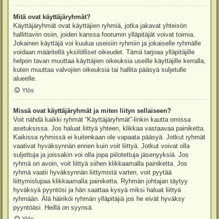
Mitä ovat käyttäjäryhmät?
Käyttäjäryhmät ovat käyttäjien ryhmiä, jotka jakavat yhteisön
hallittaviin osiin, joiden kanssa foorumin ylläpitäjät voivat toimia.
Jokainen käyttäjä voi kuulua useisiin ryhmiin ja jokaiselle ryhmälle
voidaan määritellä yksilölliset oikeudet. Tämä tarjoaa ylläpitäjille
helpon tavan muuttaa käyttäjien oikeuksia useille käyttäjille kerralla,
kuten muuttaa valvojien oikeuksia tai hallita pääsyä suljetulle
alueelle.
Ylös
Missä ovat käyttäjäryhmät ja miten liityn sellaiseen?
Voit nähdä kaikki ryhmät “Käyttäjäryhmät”-linkin kautta omissa
asetuksissa. Jos haluat liittyä yhteen, klikkaa vastaavaa painiketta.
Kaikissa ryhmissä ei kuitenkaan ole vapaata pääsyä. Jotkut ryhmät
vaativat hyväksynnän ennen kuin voit liittyä. Jotkut voivat olla
suljettuja ja joissakin voi olla jopa piilotettuja jäsenyyksiä. Jos
ryhmä on avoin, voit liittyä siihen klikkaamalla painiketta. Jos
ryhmä vaatii hyväksynnän liittymistä varten, voit pyytää
liittymislupaa klikkaamalla painiketta. Ryhmän johtajan täytyy
hyväksyä pyyntösi ja hän saattaa kysyä miksi haluat liittyä
ryhmään. Älä häiriköi ryhmän ylläpitäjiä jos he eivät hyväksy
pyyntöäsi. Heillä on syynsä.