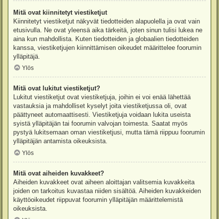
Mitä ovat kiinnitetyt viestiketjut
Kiinnitetyt viestiketjut näkyvät tiedotteiden alapuolella ja ovat vain
etusivulla. Ne ovat yleensä aika tärkeitä, joten sinun tulisi lukea ne
aina kun mahdollista. Kuten tiedotteiden ja globaalien tiedotteiden
kanssa, viestiketjujen kiinnittämisen oikeudet määrittelee foorumin
ylläpitäjä.
Ylös
Mitä ovat lukitut viestiketjut?
Lukitut viestiketjut ovat viestiketjuja, joihin ei voi enää lähettää
vastauksia ja mahdolliset kyselyt joita viestiketjussa oli, ovat
päättyneet automaattisesti. Viestiketjuja voidaan lukita useista
syistä ylläpitäjän tai foorumin valvojan toimesta. Saatat myös
pystyä lukitsemaan oman viestiketjusi, mutta tämä riippuu foorumin
ylläpitäjän antamista oikeuksista.
Ylös
Mitä ovat aiheiden kuvakkeet?
Aiheiden kuvakkeet ovat aiheen aloittajan valitsemia kuvakkeita
joiden on tarkoitus kuvastaa niiden sisältöä. Aiheiden kuvakkeiden
käyttöoikeudet riippuvat foorumin ylläpitäjän määrittelemistä
oikeuksista.