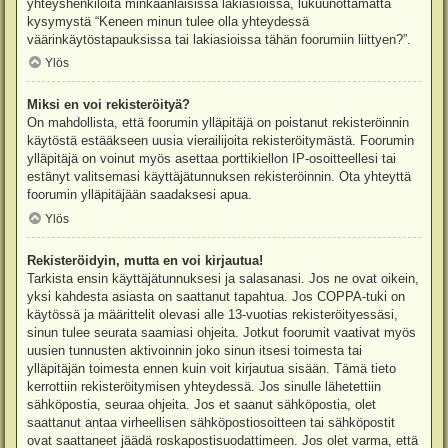
yhteyshenkilöitä minkäänlaisissa lakiasioissa, lukuunottamatta
kysymystä “Keneen minun tulee olla yhteydessä
väärinkäytöstapauksissa tai lakiasioissa tähän foorumiin liittyen?”.
Ylös
Miksi en voi rekisteröityä?
On mahdollista, että foorumin ylläpitäjä on poistanut rekisteröinnin
käytöstä estääkseen uusia vierailijoita rekisteröitymästä. Foorumin
ylläpitäjä on voinut myös asettaa porttikiellon IP-osoitteellesi tai
estänyt valitsemasi käyttäjätunnuksen rekisteröinnin. Ota yhteyttä
foorumin ylläpitäjään saadaksesi apua.
Ylös
Rekisteröidyin, mutta en voi kirjautua!
Tarkista ensin käyttäjätunnuksesi ja salasanasi. Jos ne ovat oikein,
yksi kahdesta asiasta on saattanut tapahtua. Jos COPPA-tuki on
käytössä ja määrittelit olevasi alle 13-vuotias rekisteröityessäsi,
sinun tulee seurata saamiasi ohjeita. Jotkut foorumit vaativat myös
uusien tunnusten aktivoinnin joko sinun itsesi toimesta tai
ylläpitäjän toimesta ennen kuin voit kirjautua sisään. Tämä tieto
kerrottiin rekisteröitymisen yhteydessä. Jos sinulle lähetettiin
sähköpostia, seuraa ohjeita. Jos et saanut sähköpostia, olet
saattanut antaa virheellisen sähköpostiosoitteen tai sähköpostit
ovat saattaneet jäädä roskapostisuodattimeen. Jos olet varma, että