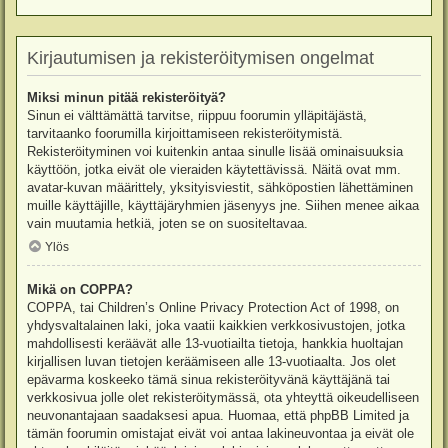
Kirjautumisen ja rekisteröitymisen ongelmat
Miksi minun pitää rekisteröityä?
Sinun ei välttämättä tarvitse, riippuu foorumin ylläpitäjästä,
tarvitaanko foorumilla kirjoittamiseen rekisteröitymistä.
Rekisteröityminen voi kuitenkin antaa sinulle lisää ominaisuuksia
käyttöön, jotka eivät ole vieraiden käytettävissä. Näitä ovat mm.
avatar-kuvan määrittely, yksityisviestit, sähköpostien lähettäminen
muille käyttäjille, käyttäjäryhmien jäsenyys jne. Siihen menee aikaa
vain muutamia hetkiä, joten se on suositeltavaa.
Ylös
Mikä on COPPA?
COPPA, tai Children’s Online Privacy Protection Act of 1998, on
yhdysvaltalainen laki, joka vaatii kaikkien verkkosivustojen, jotka
mahdollisesti keräävät alle 13-vuotiailta tietoja, hankkia huoltajan
kirjallisen luvan tietojen keräämiseen alle 13-vuotiaalta. Jos olet
epävarma koskeeko tämä sinua rekisteröityvänä käyttäjänä tai
verkkosivua jolle olet rekisteröitymässä, ota yhteyttä oikeudelliseen
neuvonantajaan saadaksesi apua. Huomaa, että phpBB Limited ja
tämän foorumin omistajat eivät voi antaa lakineuvontaa ja eivät ole