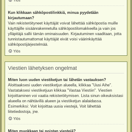
Ylös
Kun klikkaan sähköpostilinkkiä, minua pyydetään
kirjautumaan?
Vain rekisteröityneet käyttäjät voivat lähettää sähköpostia muille
käyttäjille sisäänrakennetulla sähköpostilomakkeella ja vain jos
ylläpitäjä sallii tämän ominaisuuden. Kirjautuminen vaaditaan, jotta
tunnistautumattomat käyttäjät eivät voisi väärinkäyttää
sähköpostijärjestelmää.
Ylös
Viestien lähetyksen ongelmat
Miten luon uuden viestiketjun tai lähetän vastauksen?
Aloittaaksesi uuden viestiketjun alueella, klikkaa "Uusi Aihe".
Vastataksesi viestiketjuun klikkaa "Vastaa Viestiin". Viestien
kirjoittaminen voi vaatia rekisteröitymisen. Lista sinun oikeuksistasi
alueella on nähtävillä alueen ja viestiketjun alalaidassa.
Esimerkiksi: Voit kirjoittaa uusia viestejä, Voit lähettää
liitetiedostoja, jne.
Ylös
Miten muokkaan tai poistan viestejä?