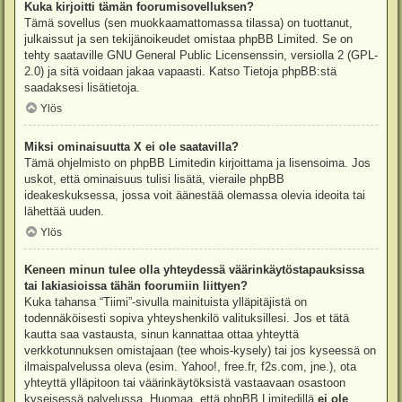
Kuka kirjoitti tämän foorumisovelluksen?
Tämä sovellus (sen muokkaamattomassa tilassa) on tuottanut,
julkaissut ja sen tekijänoikeudet omistaa
phpBB Limited
. Se on
tehty saataville GNU General Public Licensenssin, versiolla 2 (GPL-
2.0) ja sitä voidaan jakaa vapaasti. Katso
Tietoja phpBB:stä
saadaksesi lisätietoja.
Ylös
Miksi ominaisuutta X ei ole saatavilla?
Tämä ohjelmisto on phpBB Limitedin kirjoittama ja lisensoima. Jos
uskot, että ominaisuus tulisi lisätä, vieraile
phpBB
ideakeskuksessa
, jossa voit äänestää olemassa olevia ideoita tai
lähettää uuden.
Ylös
Keneen minun tulee olla yhteydessä väärinkäytöstapauksissa
tai lakiasioissa tähän foorumiin liittyen?
Kuka tahansa “Tiimi”-sivulla mainituista ylläpitäjistä on
todennäköisesti sopiva yhteyshenkilö valituksillesi. Jos et tätä
kautta saa vastausta, sinun kannattaa ottaa yhteyttä
verkkotunnuksen omistajaan (tee
whois-kysely
) tai jos kyseessä on
ilmaispalvelussa oleva (esim. Yahoo!, free.fr, f2s.com, jne.), ota
yhteyttä ylläpitoon tai väärinkäytöksistä vastaavaan osastoon
kyseisessä palvelussa. Huomaa, että phpBB Limitedillä
ei ole