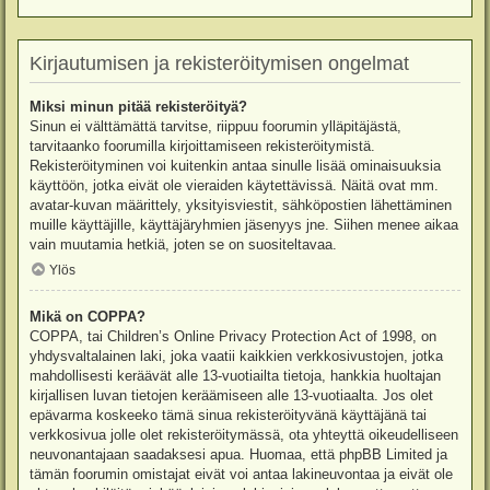
Kirjautumisen ja rekisteröitymisen ongelmat
Miksi minun pitää rekisteröityä?
Sinun ei välttämättä tarvitse, riippuu foorumin ylläpitäjästä,
tarvitaanko foorumilla kirjoittamiseen rekisteröitymistä.
Rekisteröityminen voi kuitenkin antaa sinulle lisää ominaisuuksia
käyttöön, jotka eivät ole vieraiden käytettävissä. Näitä ovat mm.
avatar-kuvan määrittely, yksityisviestit, sähköpostien lähettäminen
muille käyttäjille, käyttäjäryhmien jäsenyys jne. Siihen menee aikaa
vain muutamia hetkiä, joten se on suositeltavaa.
Ylös
Mikä on COPPA?
COPPA, tai Children’s Online Privacy Protection Act of 1998, on
yhdysvaltalainen laki, joka vaatii kaikkien verkkosivustojen, jotka
mahdollisesti keräävät alle 13-vuotiailta tietoja, hankkia huoltajan
kirjallisen luvan tietojen keräämiseen alle 13-vuotiaalta. Jos olet
epävarma koskeeko tämä sinua rekisteröityvänä käyttäjänä tai
verkkosivua jolle olet rekisteröitymässä, ota yhteyttä oikeudelliseen
neuvonantajaan saadaksesi apua. Huomaa, että phpBB Limited ja
tämän foorumin omistajat eivät voi antaa lakineuvontaa ja eivät ole