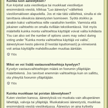
Kuinka luon äänestyksen?
Kun kirjoitat uuta viestiketjua tai muokkaat viestiketjun
ensimmäistä viestiä, klikkaa "Luo äänestys"-välilehteä
viestilomakkeen alapuolella. Jos et näe tätä välilehteä, sinulla ei ole
tarvittavia oikeuksia äänestysten luomiseen. Syötä otsikko ja
ainakin kaksi vaihtoehtoa niille varattuihin kenttiin. Varmista että
jokainen vaihtoehto on omalla rivillään tekstikentässä. Voit myös
määritellä kuinka monta vaihtoehtoa käyttäjät voivat valita kohdasta
You can also set the number of options users may select during
voting under “Kuinka monta vaihtoehtoa käyttäjä voi valita”,
äänestyksen kesto päivinä (0 kestää loputtomasti) ja viimeisenä
voit antaa käyttäjille mahdollisuuden muuttaa ääntään.
Ylös
Miksi en voi lisätä vastausvaihtoehtoja kyselyyn?
Kyselyn vastausvaihtoehtojen määrä on foorumin ylläpitäjän
määrittelemä. Jos tarvitset enemmän vaihtoehtoja kuin on sallittu,
ota yhteyttä foorumin ylläpitäjään.
Ylös
Kuinka muokkaan tai poistan äänestyksen?
Kuten viestien kanssa, äänestyksiä voi muokata vain alkuperäinen
lähettäjä, valvoja tai ylläpitäjä. Muokataksesi äänestystä, muokkaa
ensimmäistä viestiä viestiketjussa. Äänestys on aina kytketty