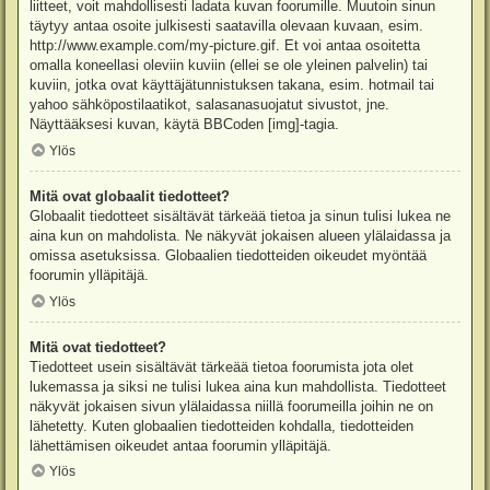
liitteet, voit mahdollisesti ladata kuvan foorumille. Muutoin sinun
täytyy antaa osoite julkisesti saatavilla olevaan kuvaan, esim.
http://www.example.com/my-picture.gif. Et voi antaa osoitetta
omalla koneellasi oleviin kuviin (ellei se ole yleinen palvelin) tai
kuviin, jotka ovat käyttäjätunnistuksen takana, esim. hotmail tai
yahoo sähköpostilaatikot, salasanasuojatut sivustot, jne.
Näyttääksesi kuvan, käytä BBCoden [img]-tagia.
Ylös
Mitä ovat globaalit tiedotteet?
Globaalit tiedotteet sisältävät tärkeää tietoa ja sinun tulisi lukea ne
aina kun on mahdolista. Ne näkyvät jokaisen alueen ylälaidassa ja
omissa asetuksissa. Globaalien tiedotteiden oikeudet myöntää
foorumin ylläpitäjä.
Ylös
Mitä ovat tiedotteet?
Tiedotteet usein sisältävät tärkeää tietoa foorumista jota olet
lukemassa ja siksi ne tulisi lukea aina kun mahdollista. Tiedotteet
näkyvät jokaisen sivun ylälaidassa niillä foorumeilla joihin ne on
lähetetty. Kuten globaalien tiedotteiden kohdalla, tiedotteiden
lähettämisen oikeudet antaa foorumin ylläpitäjä.
Ylös