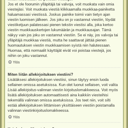
Jos et ole foorumin ylläpitäjä tai valvoja, voit muokata vain omia
viestejäsi. Voit muokata viestiä klikkaamalla muokkaa-painiketta
haluamassasi viestissä. Joskus painike toimii vain tietyn ajan
viestin luomisen jälkeen. Jos joku on jo vastannut viestiin, löydät
viestiketjuun palatessasi pienen tekstin viestisi alla, joka kertoo
viestin muokkauskertojen lukumäärän ja muokkausajan. Tämä
näkyy vain jos joku on vastannut viestiin. Se ei näy, jos valvoja tai
ylläpitäjä muokkaa viestiä, mutta he saattavat jättää pienen
huomautuksen viestin muokkaamisen syistä niin halutessaan.
Huomaa, että normaalit käyttäjät eivät voi poistaa viestejä, jos
niihin on joku vastannut.
Ylös
Miten liitän allekirjoituksen viestiini?
Lisätäksesi allekirjoituksen viestiisi, sinun täytyy ensin luoda
sellainen omissa asetuksissa. Kun olet luonut sellaisen, voit valita
Lisää allekirjoitus
-valinnan viestin kirjoituslomakkeessa. Voit myös
lisätä allekirjoituksen automaattisesti aina kaikkiin viesteihisi
tekemällä valinnan omissa asetuksissa. Jos teet niin, voit silti
estää allekirjoituksen liittämisen yksittäiseen viestiin poistamalla
valinnan viestinkirjoituslomakkeessa.
Ylös