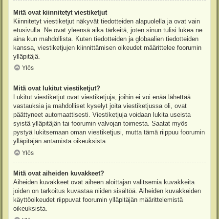
Mitä ovat kiinnitetyt viestiketjut
Kiinnitetyt viestiketjut näkyvät tiedotteiden alapuolella ja ovat vain
etusivulla. Ne ovat yleensä aika tärkeitä, joten sinun tulisi lukea ne
aina kun mahdollista. Kuten tiedotteiden ja globaalien tiedotteiden
kanssa, viestiketjujen kiinnittämisen oikeudet määrittelee foorumin
ylläpitäjä.
Ylös
Mitä ovat lukitut viestiketjut?
Lukitut viestiketjut ovat viestiketjuja, joihin ei voi enää lähettää
vastauksia ja mahdolliset kyselyt joita viestiketjussa oli, ovat
päättyneet automaattisesti. Viestiketjuja voidaan lukita useista
syistä ylläpitäjän tai foorumin valvojan toimesta. Saatat myös
pystyä lukitsemaan oman viestiketjusi, mutta tämä riippuu foorumin
ylläpitäjän antamista oikeuksista.
Ylös
Mitä ovat aiheiden kuvakkeet?
Aiheiden kuvakkeet ovat aiheen aloittajan valitsemia kuvakkeita
joiden on tarkoitus kuvastaa niiden sisältöä. Aiheiden kuvakkeiden
käyttöoikeudet riippuvat foorumin ylläpitäjän määrittelemistä
oikeuksista.