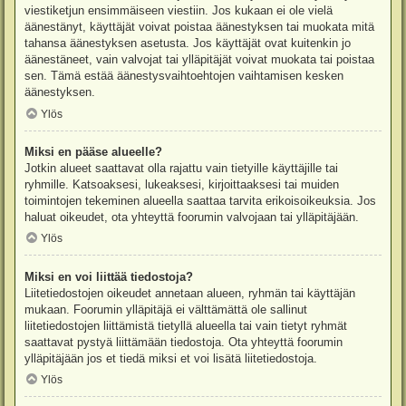
viestiketjun ensimmäiseen viestiin. Jos kukaan ei ole vielä
äänestänyt, käyttäjät voivat poistaa äänestyksen tai muokata mitä
tahansa äänestyksen asetusta. Jos käyttäjät ovat kuitenkin jo
äänestäneet, vain valvojat tai ylläpitäjät voivat muokata tai poistaa
sen. Tämä estää äänestysvaihtoehtojen vaihtamisen kesken
äänestyksen.
Ylös
Miksi en pääse alueelle?
Jotkin alueet saattavat olla rajattu vain tietyille käyttäjille tai
ryhmille. Katsoaksesi, lukeaksesi, kirjoittaaksesi tai muiden
toimintojen tekeminen alueella saattaa tarvita erikoisoikeuksia. Jos
haluat oikeudet, ota yhteyttä foorumin valvojaan tai ylläpitäjään.
Ylös
Miksi en voi liittää tiedostoja?
Liitetiedostojen oikeudet annetaan alueen, ryhmän tai käyttäjän
mukaan. Foorumin ylläpitäjä ei välttämättä ole sallinut
liitetiedostojen liittämistä tietyllä alueella tai vain tietyt ryhmät
saattavat pystyä liittämään tiedostoja. Ota yhteyttä foorumin
ylläpitäjään jos et tiedä miksi et voi lisätä liitetiedostoja.
Ylös