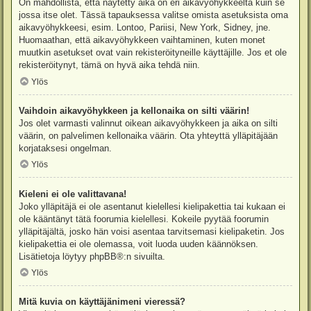
On mahdollista, että näytetty aika on eri aikavyöhykkeeltä kuin se
jossa itse olet. Tässä tapauksessa valitse omista asetuksista oma
aikavyöhykkeesi, esim. Lontoo, Pariisi, New York, Sidney, jne.
Huomaathan, että aikavyöhykkeen vaihtaminen, kuten monet
muutkin asetukset ovat vain rekisteröityneille käyttäjille. Jos et ole
rekisteröitynyt, tämä on hyvä aika tehdä niin.
Ylös
Vaihdoin aikavyöhykkeen ja kellonaika on silti väärin!
Jos olet varmasti valinnut oikean aikavyöhykkeen ja aika on silti
väärin, on palvelimen kellonaika väärin. Ota yhteyttä ylläpitäjään
korjataksesi ongelman.
Ylös
Kieleni ei ole valittavana!
Joko ylläpitäjä ei ole asentanut kielellesi kielipakettia tai kukaan ei
ole kääntänyt tätä foorumia kielellesi. Kokeile pyytää foorumin
ylläpitäjältä, josko hän voisi asentaa tarvitsemasi kielipaketin. Jos
kielipakettia ei ole olemassa, voit luoda uuden käännöksen.
Lisätietoja löytyy
phpBB
®:n sivuilta.
Ylös
Mitä kuvia on käyttäjänimeni vieressä?