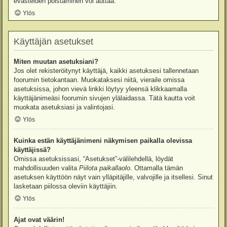
evästeiden poistaminen voi auttaa.
Ylös
Käyttäjän asetukset
Miten muutan asetuksiani?
Jos olet rekisteröitynyt käyttäjä, kaikki asetuksesi tallennetaan
foorumin tietokantaan. Muokataksesi niitä, vieraile omissa
asetuksissa, johon vievä linkki löytyy yleensä klikkaamalla
käyttäjänimeäsi foorumin sivujen ylälaidassa. Tätä kautta voit
muokata asetuksiasi ja valintojasi.
Ylös
Kuinka estän käyttäjänimeni näkymisen paikalla olevissa
käyttäjissä?
Omissa asetuksissasi, “Asetukset”-välilehdellä, löydät
mahdollisuuden valita
Piilota paikallaolo
. Ottamalla tämän
asetuksen käyttöön näyt vain ylläpitäjille, valvojille ja itsellesi. Sinut
lasketaan piilossa oleviin käyttäjiin.
Ylös
Ajat ovat väärin!