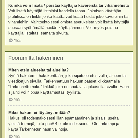
Kuinka voin lisätä / poistaa käyttäjiä kavereista tai vihamiehistä
Voit lisätä käyttäjiä listoihisi kahdella tapaa. Jokaisen käyttäjän
profiilissa on linkki jonka kautta voit lisätä heidät joko kavereihin tai
vihamiehiin. Vaihtoehtoisesti omista asetuksista voit lisätä käyttäjiä
suoraan syöttämällä heidän käyttäjänimen. Voit myös poistaa
käyttäjiä listaltasi samalta sivulta.
Ylös
Foorumilta hakeminen
Miten etsin alueelta tai alueilta?
Syötä hakutermi hakukenttään, joka sijaitsee etusivulla, alueen tai
viestiketjun sivulla. Tarkennettuun hakuun pääset klikkaamalla
“Tarkennettu haku”-linkkiä joka on saatavilla jokaisella sivulla. Haun
sijainti voi riippua käyttämästäsi tyylistä.
Ylös
Miksi hakuni ei löytänyt mitään?
Hakusi oli todennäköisesti liian epämääräinen ja sisälsi useita
yleisiä termejä, joita phpBB ei ole indeksoinut. Ole tarkempi ja
käytä Tarkennetun haun valintoja.
Ylös