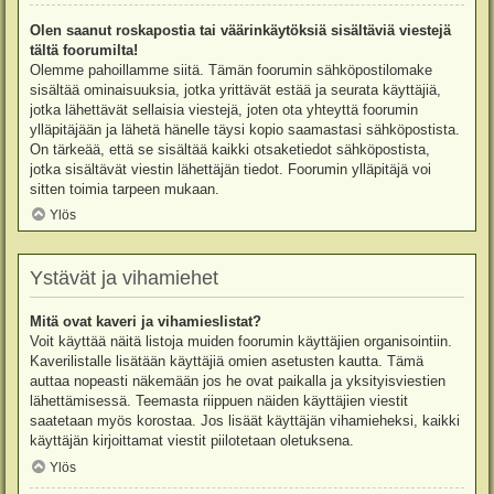
Olen saanut roskapostia tai väärinkäytöksiä sisältäviä viestejä
tältä foorumilta!
Olemme pahoillamme siitä. Tämän foorumin sähköpostilomake
sisältää ominaisuuksia, jotka yrittävät estää ja seurata käyttäjiä,
jotka lähettävät sellaisia viestejä, joten ota yhteyttä foorumin
ylläpitäjään ja lähetä hänelle täysi kopio saamastasi sähköpostista.
On tärkeää, että se sisältää kaikki otsaketiedot sähköpostista,
jotka sisältävät viestin lähettäjän tiedot. Foorumin ylläpitäjä voi
sitten toimia tarpeen mukaan.
Ylös
Ystävät ja vihamiehet
Mitä ovat kaveri ja vihamieslistat?
Voit käyttää näitä listoja muiden foorumin käyttäjien organisointiin.
Kaverilistalle lisätään käyttäjiä omien asetusten kautta. Tämä
auttaa nopeasti näkemään jos he ovat paikalla ja yksityisviestien
lähettämisessä. Teemasta riippuen näiden käyttäjien viestit
saatetaan myös korostaa. Jos lisäät käyttäjän vihamieheksi, kaikki
käyttäjän kirjoittamat viestit piilotetaan oletuksena.
Ylös