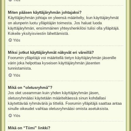
Ylös
Miten pääsen käyttäjäryhmän johtajaksi?
Käyttäjäryhmän johtaja on yleensä määritelty, kun käyttäjäryhmät
on alunperin luotu ylläpitäjän toimesta. Jos haluat luoda
käyttäjäryhmän, ensimmäinen yhteyshenkilösi tulisi olla ylläpitäjä.
Kokeile yksityisviestin lähettämistä.
Ylös
Miksi jotkut käyttäjäryhmät näkyvät eri väreillä?
Foorumin ylläpitäjä voi määritellä tietyn käyttäjäryhmän jäsenille
värin joka helpottaa kyseisen käyttäjäryhmän jäsenten
tunnistamista.
Ylös
Mikä on “oletusryhmä”?
Jos olet useamman kuin yhden käyttäjäryhmän jäsen,
oletusryhmääsi käytetään määriteltäessä sinun kohdallasi
käytettävää ryhmäväriä ja titteliä. Foorumin ylläpitäjä saattaa antaa
sinulle oikeudet vaihtaa oletusryhmääsi omista asetuksista.
Ylös
Mikä on “Tiimi” linkki?