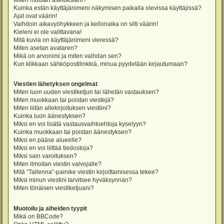
Miten muutan asetuksiani?
Kuinka estän käyttäjänimeni näkymisen paikalla olevissa käyttäjissä?
Ajat ovat väärin!
Vaihdoin aikavyöhykkeen ja kellonaika on silti väärin!
Kieleni ei ole valittavana!
Mitä kuvia on käyttäjänimeni vieressä?
Miten asetan avataren?
Mikä on arvonimi ja miten vaihdan sen?
Kun klikkaan sähköpostilinkkiä, minua pyydetään kirjautumaan?
Viestien lähetyksen ongelmat
Miten luon uuden viestiketjun tai lähetän vastauksen?
Miten muokkaan tai poistan viestejä?
Miten liitän allekirjoituksen viestiini?
Kuinka luon äänestyksen?
Miksi en voi lisätä vastausvaihtoehtoja kyselyyn?
Kuinka muokkaan tai poistan äänestyksen?
Miksi en pääse alueelle?
Miksi en voi liittää tiedostoja?
Miksi sain varoituksen?
Miten ilmoitan viestin valvojalle?
Mitä “Tallenna”-painike viestin kirjoittamisessa tekee?
Miksi minun viestini tarvitsee hyväksynnän?
Miten tönäisen viestiketjuani?
Muotoilu ja aiheiden tyypit
Mikä on BBCode?