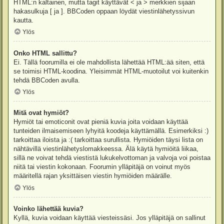
HTML:n kaltainen, mutta tagit käyttävät < ja > merkkien sijaan
hakasulkuja [ ja ]. BBCoden oppaan löydät viestinlähetyssivun
kautta.
Ylös
Onko HTML sallittu?
Ei. Tällä foorumilla ei ole mahdollista lähettää HTML:ää siten, että
se toimisi HTML-koodina. Yleisimmät HTML-muotoilut voi kuitenkin
tehdä BBCoden avulla.
Ylös
Mitä ovat hymiöt?
Hymiöt tai emoticonit ovat pieniä kuvia joita voidaan käyttää
tunteiden ilmaisemiseen lyhyitä koodeja käyttämällä. Esimerkiksi :)
tarkoittaa iloista ja :( tarkoittaa surullista. Hymiöiden täysi lista on
nähtävillä viestinlähetyslomakkeessa. Älä käytä hymiöitä liikaa,
sillä ne voivat tehdä viestistä lukukelvottoman ja valvoja voi poistaa
niitä tai viestin kokonaan. Foorumin ylläpitäjä on voinut myös
määritellä rajan yksittäisen viestin hymiöiden määrälle.
Ylös
Voinko lähettää kuvia?
Kyllä, kuvia voidaan käyttää viesteissäsi. Jos ylläpitäjä on sallinut