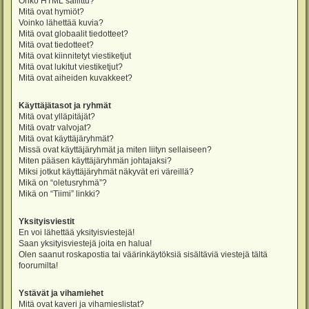
Onko HTML sallittu?
Mitä ovat hymiöt?
Voinko lähettää kuvia?
Mitä ovat globaalit tiedotteet?
Mitä ovat tiedotteet?
Mitä ovat kiinnitetyt viestiketjut
Mitä ovat lukitut viestiketjut?
Mitä ovat aiheiden kuvakkeet?
Käyttäjätasot ja ryhmät
Mitä ovat ylläpitäjät?
Mitä ovatr valvojat?
Mitä ovat käyttäjäryhmät?
Missä ovat käyttäjäryhmät ja miten liityn sellaiseen?
Miten pääsen käyttäjäryhmän johtajaksi?
Miksi jotkut käyttäjäryhmät näkyvät eri väreillä?
Mikä on “oletusryhmä”?
Mikä on “Tiimi” linkki?
Yksityisviestit
En voi lähettää yksityisviestejä!
Saan yksityisviestejä joita en halua!
Olen saanut roskapostia tai väärinkäytöksiä sisältäviä viestejä tältä
foorumilta!
Ystävät ja vihamiehet
Mitä ovat kaveri ja vihamieslistat?