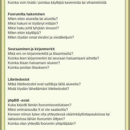
Kuinka voin lisätä / poistaa käyttäjiä kavereista tai vihamiehistä
Foorumilta hakeminen
Miten etsin alueelta tai alueilta?
Miksi hakuni ei löytänyt mitään?
Miksi haku johti tyhjään sivuun!?
Miten etsin käyttäjiä?
Miten löydän omat viestini ja viestiketjuni?
Seuraaminen ja kirjanmerkit
Mikä ero on kirjanmerkillä ja tilaamisella?
Kuinka teen kirjanmerkin tai seuraan haluamaani aihetta?
Kuinka tilaan haluamani alueen?
Kuinka poistan tilaukseni?
Liitetiedostot
Mitkä liitetiedostot ovat sallittuja tällä alueella?
Mistä löydän lähettämäni liitetiedostot?
phpBB -asiat
Kuka kirjoitti tämän foorumisovelluksen?
Miksi ominaisuutta X ei ole saatavilla?
Keneen minun tulee olla yhteydessä väärinkäytöstapauksissa tai
lakiasioissa tähän foorumiin liittyen?
Kuinka otan yhteyttä foorumin ylläpitäjään?