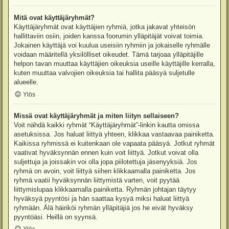
Mitä ovat käyttäjäryhmät?
Käyttäjäryhmät ovat käyttäjien ryhmiä, jotka jakavat yhteisön
hallittaviin osiin, joiden kanssa foorumin ylläpitäjät voivat toimia.
Jokainen käyttäjä voi kuulua useisiin ryhmiin ja jokaiselle ryhmälle
voidaan määritellä yksilölliset oikeudet. Tämä tarjoaa ylläpitäjille
helpon tavan muuttaa käyttäjien oikeuksia useille käyttäjille kerralla,
kuten muuttaa valvojien oikeuksia tai hallita pääsyä suljetulle
alueelle.
Ylös
Missä ovat käyttäjäryhmät ja miten liityn sellaiseen?
Voit nähdä kaikki ryhmät “Käyttäjäryhmät”-linkin kautta omissa
asetuksissa. Jos haluat liittyä yhteen, klikkaa vastaavaa painiketta.
Kaikissa ryhmissä ei kuitenkaan ole vapaata pääsyä. Jotkut ryhmät
vaativat hyväksynnän ennen kuin voit liittyä. Jotkut voivat olla
suljettuja ja joissakin voi olla jopa piilotettuja jäsenyyksiä. Jos
ryhmä on avoin, voit liittyä siihen klikkaamalla painiketta. Jos
ryhmä vaatii hyväksynnän liittymistä varten, voit pyytää
liittymislupaa klikkaamalla painiketta. Ryhmän johtajan täytyy
hyväksyä pyyntösi ja hän saattaa kysyä miksi haluat liittyä
ryhmään. Älä häiriköi ryhmän ylläpitäjiä jos he eivät hyväksy
pyyntöäsi. Heillä on syynsä.