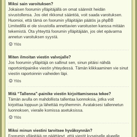
Miksi sain varoituksen?
Jokaisen foorumin ylläpitäjällä on omat säännöt heidän
sivustollensa. Jos olet rikkonut sääntöä, voit saada varoituksen.
Huomioi, että tämä on foorumin ylläpitäjän päätös ja phpBB
Limitedillä ei ole sivustolla annettavien varoitusten kanssa mitään
tekemistä. Ota yhteyttä foorumin ylläpitäjään, jos olet epävarma
annetun varoituksen syystä.
Ylös
Miten ilmoitan viestin valvojalle?
Jos foorumin ylläpitäjä on sallinut sen, sinun pitäisi nähdä
raportointipainike viestin yhteydessä. Tämän klikkaaminen vie sinut
viestin raportoinnin vaiheiden läpi.
Ylös
Mitä “Tallenna”-painike viestin kirjoittamisessa tekee?
Tämän avulla on mahdollista tallentaa luonnoksia, jotka voit
kirjoittaa loppuun ja lähettää myöhemmin. Avataksesi tallennetun
luonnoksen, vieraile komissa asetuksissa.
Ylös
Miksi minun viestini tarvitsee hyväksynnän?
Foorumin ylläpitäjä on päättänyt, että viestit kyseiselle alueelle