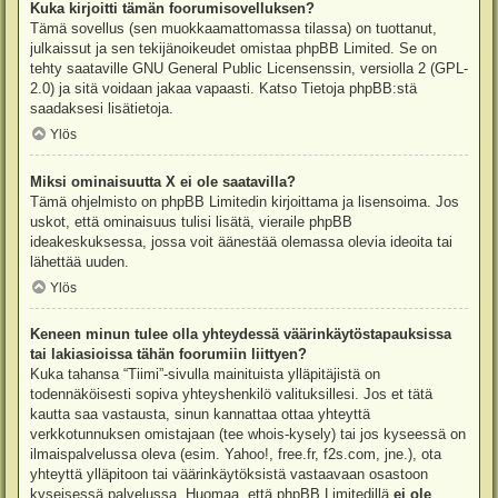
Kuka kirjoitti tämän foorumisovelluksen?
Tämä sovellus (sen muokkaamattomassa tilassa) on tuottanut,
julkaissut ja sen tekijänoikeudet omistaa
phpBB Limited
. Se on
tehty saataville GNU General Public Licensenssin, versiolla 2 (GPL-
2.0) ja sitä voidaan jakaa vapaasti. Katso
Tietoja phpBB:stä
saadaksesi lisätietoja.
Ylös
Miksi ominaisuutta X ei ole saatavilla?
Tämä ohjelmisto on phpBB Limitedin kirjoittama ja lisensoima. Jos
uskot, että ominaisuus tulisi lisätä, vieraile
phpBB
ideakeskuksessa
, jossa voit äänestää olemassa olevia ideoita tai
lähettää uuden.
Ylös
Keneen minun tulee olla yhteydessä väärinkäytöstapauksissa
tai lakiasioissa tähän foorumiin liittyen?
Kuka tahansa “Tiimi”-sivulla mainituista ylläpitäjistä on
todennäköisesti sopiva yhteyshenkilö valituksillesi. Jos et tätä
kautta saa vastausta, sinun kannattaa ottaa yhteyttä
verkkotunnuksen omistajaan (tee
whois-kysely
) tai jos kyseessä on
ilmaispalvelussa oleva (esim. Yahoo!, free.fr, f2s.com, jne.), ota
yhteyttä ylläpitoon tai väärinkäytöksistä vastaavaan osastoon
kyseisessä palvelussa. Huomaa, että phpBB Limitedillä
ei ole