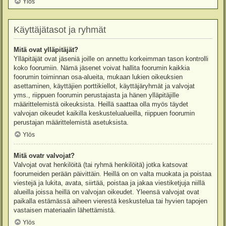
Ylös
Käyttäjätasot ja ryhmät
Mitä ovat ylläpitäjät?
Ylläpitäjät ovat jäseniä joille on annettu korkeimman tason kontrolli
koko foorumiin. Nämä jäsenet voivat hallita foorumin kaikkia
foorumin toiminnan osa-alueita, mukaan lukien oikeuksien
asettaminen, käyttäjien porttikiellot, käyttäjäryhmät ja valvojat
yms., riippuen foorumin perustajasta ja hänen ylläpitäjille
määrittelemistä oikeuksista. Heillä saattaa olla myös täydet
valvojan oikeudet kaikilla keskustelualueilla, riippuen foorumin
perustajan määrittelemistä asetuksista.
Ylös
Mitä ovatr valvojat?
Valvojat ovat henkilöitä (tai ryhmä henkilöitä) jotka katsovat
foorumeiden perään päivittäin. Heillä on on valta muokata ja poistaa
viestejä ja lukita, avata, siirtää, poistaa ja jakaa viestiketjuja niillä
alueilla joissa heillä on valvojan oikeudet. Yleensä valvojat ovat
paikalla estämässä aiheen vierestä keskustelua tai hyvien tapojen
vastaisen materiaalin lähettämistä.
Ylös