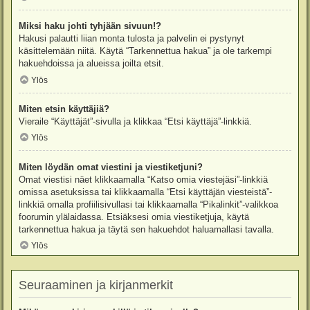
Miksi haku johti tyhjään sivuun!?
Hakusi palautti liian monta tulosta ja palvelin ei pystynyt
käsittelemään niitä. Käytä “Tarkennettua hakua” ja ole tarkempi
hakuehdoissa ja alueissa joilta etsit.
Ylös
Miten etsin käyttäjiä?
Vieraile “Käyttäjät”-sivulla ja klikkaa “Etsi käyttäjä”-linkkiä.
Ylös
Miten löydän omat viestini ja viestiketjuni?
Omat viestisi näet klikkaamalla “Katso omia viestejäsi”-linkkiä
omissa asetuksissa tai klikkaamalla “Etsi käyttäjän viesteistä”-
linkkiä omalla profiilisivullasi tai klikkaamalla “Pikalinkit”-valikkoa
foorumin ylälaidassa. Etsiäksesi omia viestiketjuja, käytä
tarkennettua hakua ja täytä sen hakuehdot haluamallasi tavalla.
Ylös
Seuraaminen ja kirjanmerkit