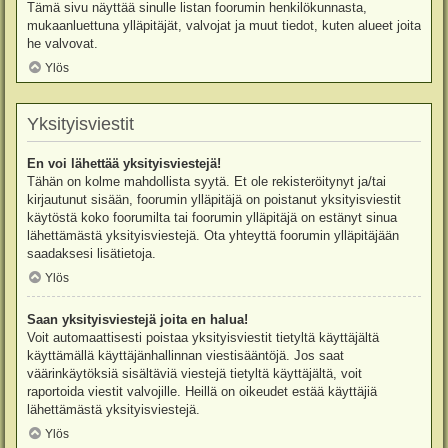
Tämä sivu näyttää sinulle listan foorumin henkilökunnasta,
mukaanluettuna ylläpitäjät, valvojat ja muut tiedot, kuten alueet joita
he valvovat.
Ylös
Yksityisviestit
En voi lähettää yksityisviestejä!
Tähän on kolme mahdollista syytä. Et ole rekisteröitynyt ja/tai
kirjautunut sisään, foorumin ylläpitäjä on poistanut yksityisviestit
käytöstä koko foorumilta tai foorumin ylläpitäjä on estänyt sinua
lähettämästä yksityisviestejä. Ota yhteyttä foorumin ylläpitäjään
saadaksesi lisätietoja.
Ylös
Saan yksityisviestejä joita en halua!
Voit automaattisesti poistaa yksityisviestit tietyltä käyttäjältä
käyttämällä käyttäjänhallinnan viestisääntöjä. Jos saat
väärinkäytöksiä sisältäviä viestejä tietyltä käyttäjältä, voit
raportoida viestit valvojille. Heillä on oikeudet estää käyttäjiä
lähettämästä yksityisviestejä.
Ylös