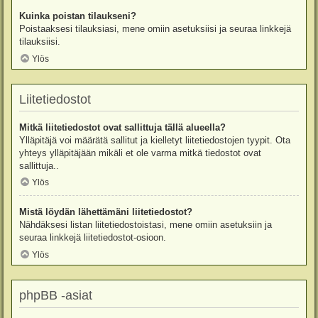
Kuinka poistan tilaukseni?
Poistaaksesi tilauksiasi, mene omiin asetuksiisi ja seuraa linkkejä
tilauksiisi.
Ylös
Liitetiedostot
Mitkä liitetiedostot ovat sallittuja tällä alueella?
Ylläpitäjä voi määrätä sallitut ja kielletyt liitetiedostojen tyypit. Ota
yhteys ylläpitäjään mikäli et ole varma mitkä tiedostot ovat
sallittuja..
Ylös
Mistä löydän lähettämäni liitetiedostot?
Nähdäksesi listan liitetiedostoistasi, mene omiin asetuksiin ja
seuraa linkkejä liitetiedostot-osioon.
Ylös
phpBB -asiat