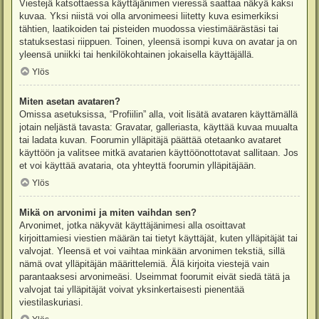
Viestejä katsottaessa käyttäjänimen vieressä saattaa näkyä kaksi
kuvaa. Yksi niistä voi olla arvonimeesi liitetty kuva esimerkiksi
tähtien, laatikoiden tai pisteiden muodossa viestimäärästäsi tai
statuksestasi riippuen. Toinen, yleensä isompi kuva on avatar ja on
yleensä uniikki tai henkilökohtainen jokaisella käyttäjällä.
Ylös
Miten asetan avataren?
Omissa asetuksissa, “Profiilin” alla, voit lisätä avataren käyttämällä
jotain neljästä tavasta: Gravatar, galleriasta, käyttää kuvaa muualta
tai ladata kuvan. Foorumin ylläpitäjä päättää otetaanko avataret
käyttöön ja valitsee mitkä avatarien käyttöönottotavat sallitaan. Jos
et voi käyttää avataria, ota yhteyttä foorumin ylläpitäjään.
Ylös
Mikä on arvonimi ja miten vaihdan sen?
Arvonimet, jotka näkyvät käyttäjänimesi alla osoittavat
kirjoittamiesi viestien määrän tai tietyt käyttäjät, kuten ylläpitäjät tai
valvojat. Yleensä et voi vaihtaa minkään arvonimen tekstiä, sillä
nämä ovat ylläpitäjän määrittelemiä. Älä kirjoita viestejä vain
parantaaksesi arvonimeäsi. Useimmat foorumit eivät siedä tätä ja
valvojat tai ylläpitäjät voivat yksinkertaisesti pienentää
viestilaskuriasi.