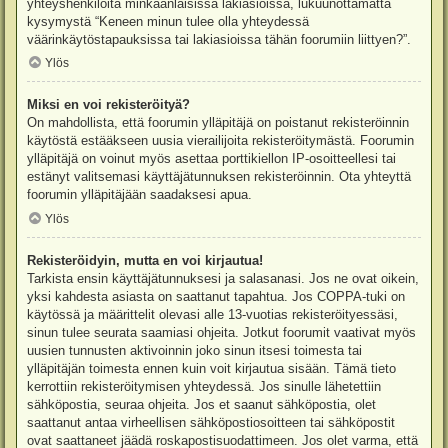
yhteyshenkilöitä minkäänlaisissa lakiasioissa, lukuunottamatta
kysymystä “Keneen minun tulee olla yhteydessä
väärinkäytöstapauksissa tai lakiasioissa tähän foorumiin liittyen?”.
Ylös
Miksi en voi rekisteröityä?
On mahdollista, että foorumin ylläpitäjä on poistanut rekisteröinnin
käytöstä estääkseen uusia vierailijoita rekisteröitymästä. Foorumin
ylläpitäjä on voinut myös asettaa porttikiellon IP-osoitteellesi tai
estänyt valitsemasi käyttäjätunnuksen rekisteröinnin. Ota yhteyttä
foorumin ylläpitäjään saadaksesi apua.
Ylös
Rekisteröidyin, mutta en voi kirjautua!
Tarkista ensin käyttäjätunnuksesi ja salasanasi. Jos ne ovat oikein,
yksi kahdesta asiasta on saattanut tapahtua. Jos COPPA-tuki on
käytössä ja määrittelit olevasi alle 13-vuotias rekisteröityessäsi,
sinun tulee seurata saamiasi ohjeita. Jotkut foorumit vaativat myös
uusien tunnusten aktivoinnin joko sinun itsesi toimesta tai
ylläpitäjän toimesta ennen kuin voit kirjautua sisään. Tämä tieto
kerrottiin rekisteröitymisen yhteydessä. Jos sinulle lähetettiin
sähköpostia, seuraa ohjeita. Jos et saanut sähköpostia, olet
saattanut antaa virheellisen sähköpostiosoitteen tai sähköpostit
ovat saattaneet jäädä roskapostisuodattimeen. Jos olet varma, että