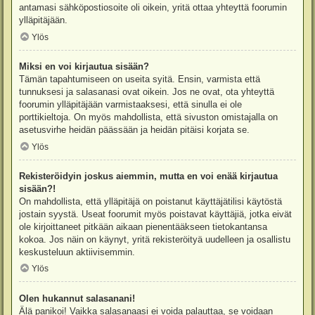
antamasi sähköpostiosoite oli oikein, yritä ottaa yhteyttä foorumin
ylläpitäjään.
Ylös
Miksi en voi kirjautua sisään?
Tämän tapahtumiseen on useita syitä. Ensin, varmista että
tunnuksesi ja salasanasi ovat oikein. Jos ne ovat, ota yhteyttä
foorumin ylläpitäjään varmistaaksesi, että sinulla ei ole
porttikieltoja. On myös mahdollista, että sivuston omistajalla on
asetusvirhe heidän päässään ja heidän pitäisi korjata se.
Ylös
Rekisteröidyin joskus aiemmin, mutta en voi enää kirjautua
sisään?!
On mahdollista, että ylläpitäjä on poistanut käyttäjätilisi käytöstä
jostain syystä. Useat foorumit myös poistavat käyttäjiä, jotka eivät
ole kirjoittaneet pitkään aikaan pienentääkseen tietokantansa
kokoa. Jos näin on käynyt, yritä rekisteröityä uudelleen ja osallistu
keskusteluun aktiivisemmin.
Ylös
Olen hukannut salasanani!
Älä panikoi! Vaikka salasanaasi ei voida palauttaa, se voidaan