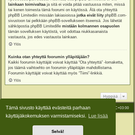
lainkaan toimivaltaa
ja sitä ei voida pitää vastuussa miten, missä
tai kenen toimesta tämä foorumi on käytössä. Älä ota yhteyttä
phpBB Limitediin missään lakiasioissa
jotka eivät liity
phpBB.com-
sivustoon tai pelkkään phpBB-sovellukseen itseensä. Jos lähetät
sähköpostia phpBB Limitedille
mistään kolmannen osapuolen
tämän sovelluksen käytöstä, voit odottaa niukkasanaista
vastausta, jos edes vastausta lainkaan.
Ylös
Kuinka otan yhteyttä foorumin ylläpitäjään?
Kaikki foorumin käyttäjät voivat käyttää “Ota yhteyttä” -lomaketta,
jos täämä vaihtoehto on foorumin ylläpitäjän mahdollistama.
Foorumin käyttäjät voivat käyttää myös “Tiimi”-linkkiä.
Ylös
Hyppää
Tämä sivusto käyttää evästeitä parhaan
Etusivu
Viesti Ylläpidolle
Kaikki ajat ovat
UTC+03:00
käyttäjäkokemuksen varmistamiseksi.
Lue lisää
Keskustelufoorumin ohjelmisto
phpBB
® Forum Software © phpBB Limited
Käännös: phpBB Suomi (lurttinen, harritapio, Pettis)
Style: Green-Style-Slim by Joyce&Luna
phpBB-Style-Design
Selvä!
Yksityisyys
|
Ehdot