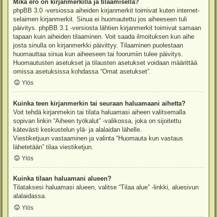
Mikä ero on kirjanmerkillä ja tilaamisella?
phpBB 3.0 -versiossa aiheiden kirjanmerkit toimivat kuten internet-
selaimen kirjanmerkit. Sinua ei huomautettu jos aiheeseen tuli
päivitys. phpBB 3.1 -versiosta lähtien kirjanmerkit toimivat samaan
tapaan kuin aiheiden tilaaminen. Voit saada ilmoituksen kun aihe
josta sinulla on kirjanmerkki päivittyy. Tilaaminen puolestaan
huomauttaa sinua kun aiheeseen tai foorumiin tulee päivitys.
Huomautusten asetukset ja tilausten asetukset voidaan määrittää
omissa asetuksissa kohdassa “Omat asetukset”.
Ylös
Kuinka teen kirjanmerkin tai seuraan haluamaani aihetta?
Voit tehdä kirjanmekin tai tilata haluamasi aiheen valitsemalla
sopivan linkin “Aiheen työkalut” -valikossa, joka on sijoitettu
kätevästi keskustelun ylä- ja alalaidan lähelle.
Viestiketjuun vastaaminen ja valinta “Huomauta kun vastaus
lähetetään” tilaa viestiketjun.
Ylös
Kuinka tilaan haluamani alueen?
Tilataksesi haluamasi alueen, valitse “Tilaa alue” -linkki, aluesivun
alalaidassa.
Ylös