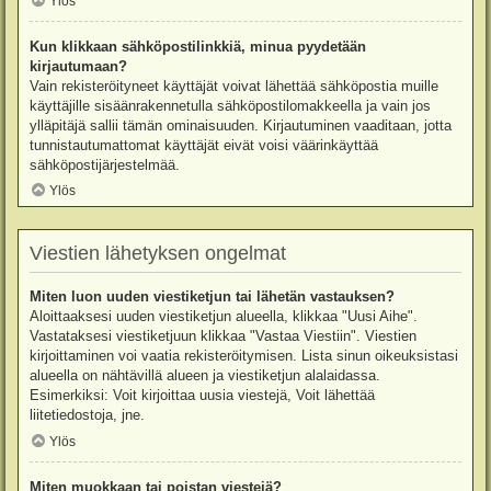
Ylös
Kun klikkaan sähköpostilinkkiä, minua pyydetään
kirjautumaan?
Vain rekisteröityneet käyttäjät voivat lähettää sähköpostia muille
käyttäjille sisäänrakennetulla sähköpostilomakkeella ja vain jos
ylläpitäjä sallii tämän ominaisuuden. Kirjautuminen vaaditaan, jotta
tunnistautumattomat käyttäjät eivät voisi väärinkäyttää
sähköpostijärjestelmää.
Ylös
Viestien lähetyksen ongelmat
Miten luon uuden viestiketjun tai lähetän vastauksen?
Aloittaaksesi uuden viestiketjun alueella, klikkaa "Uusi Aihe".
Vastataksesi viestiketjuun klikkaa "Vastaa Viestiin". Viestien
kirjoittaminen voi vaatia rekisteröitymisen. Lista sinun oikeuksistasi
alueella on nähtävillä alueen ja viestiketjun alalaidassa.
Esimerkiksi: Voit kirjoittaa uusia viestejä, Voit lähettää
liitetiedostoja, jne.
Ylös
Miten muokkaan tai poistan viestejä?