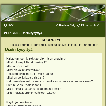
UKK
Rekisteröidy
Kirjaudu sisään
Etusivu
Usein kysyttyä
KLOROFYLLI
Entistä ehompi foorumi keskusteluun kasveista ja puutarhanhoidosta
Usein kysyttyä
Kirjautumisen ja rekisteröitymisen ongelmat
Miksi minun pitää rekisteröityä?
Mikä on COPPA?
Miksi en voi rekisteröityä?
Rekisteröidyin, mutta en voi kirjautua!
Miksi en voi kirjautua sisään?
Rekisteröidyin joskus aiemmin, mutta en voi enää kirjautua sisään?!
Olen hukannut salasanani!
Miksi minut kirjataan ulos automaattisesti?
Mitä “Poista foorumin evästeet” tekee?
Käyttäjän asetukset