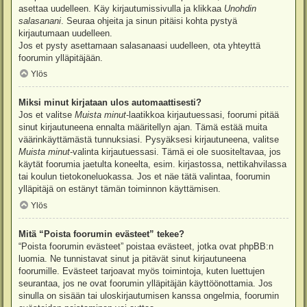
asettaa uudelleen. Käy kirjautumissivulla ja klikkaa
Unohdin
salasanani
. Seuraa ohjeita ja sinun pitäisi kohta pystyä
kirjautumaan uudelleen.
Jos et pysty asettamaan salasanaasi uudelleen, ota yhteyttä
foorumin ylläpitäjään.
Ylös
Miksi minut kirjataan ulos automaattisesti?
Jos et valitse
Muista minut
-laatikkoa kirjautuessasi, foorumi pitää
sinut kirjautuneena ennalta määritellyn ajan. Tämä estää muita
väärinkäyttämästä tunnuksiasi. Pysyäksesi kirjautuneena, valitse
Muista minut
-valinta kirjautuessasi. Tämä ei ole suositeltavaa, jos
käytät foorumia jaetulta koneelta, esim. kirjastossa, nettikahvilassa
tai koulun tietokoneluokassa. Jos et näe tätä valintaa, foorumin
ylläpitäjä on estänyt tämän toiminnon käyttämisen.
Ylös
Mitä “Poista foorumin evästeet” tekee?
“Poista foorumin evästeet” poistaa evästeet, jotka ovat phpBB:n
luomia. Ne tunnistavat sinut ja pitävät sinut kirjautuneena
foorumille. Evästeet tarjoavat myös toimintoja, kuten luettujen
seurantaa, jos ne ovat foorumin ylläpitäjän käyttöönottamia. Jos
sinulla on sisään tai uloskirjautumisen kanssa ongelmia, foorumin