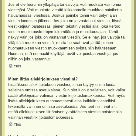
Jos et ole foorumin ylläpitäjä tai valvoja, voit muokata vain omia
viestejäsi. Voit muokata viestiä klikkaamalla muokkaa-painiketta
haluamassasi viestissä. Joskus painike toimii vain tietyn ajan
viestin luomisen jälkeen. Jos joku on jo vastannut viestiin, löydät
viestiketjuun palatessasi pienen tekstin viestisi alla, joka kertoo
viestin muokkauskertojen lukumäärän ja muokkausajan. Tämä
näkyy vain jos joku on vastannut viestiin. Se ei näy, jos valvoja tai
ylläpitäjä muokkaa viestiä, mutta he saattavat jättää pienen
huomautuksen viestin muokkaamisen syistä niin halutessaan.
Huomaa, että normaalit käyttäjät eivät voi poistaa viestejä, jos
niihin on joku vastannut.
Ylös
Miten liitän allekirjoituksen viestiini?
Lisätäksesi allekirjoituksen viestiisi, sinun täytyy ensin luoda
sellainen omissa asetuksissa. Kun olet luonut sellaisen, voit valita
Lisää allekirjoitus
-valinnan viestin kirjoituslomakkeessa. Voit myös
lisätä allekirjoituksen automaattisesti aina kaikkiin viesteihisi
tekemällä valinnan omissa asetuksissa. Jos teet niin, voit silti
estää allekirjoituksen liittämisen yksittäiseen viestiin poistamalla
valinnan viestinkirjoituslomakkeessa.
Ylös