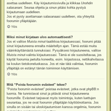
asettaa uudelleen. Käy kirjautumissivulla ja klikkaa
Unohdin
salasanani
. Seuraa ohjeita ja sinun pitäisi kohta pystyä
kirjautumaan uudelleen.
Jos et pysty asettamaan salasanaasi uudelleen, ota yhteyttä
foorumin ylläpitäjään.
Ylös
Miksi minut kirjataan ulos automaattisesti?
Jos et valitse
Muista minut
-laatikkoa kirjautuessasi, foorumi pitää
sinut kirjautuneena ennalta määritellyn ajan. Tämä estää muita
väärinkäyttämästä tunnuksiasi. Pysyäksesi kirjautuneena, valitse
Muista minut
-valinta kirjautuessasi. Tämä ei ole suositeltavaa, jos
käytät foorumia jaetulta koneelta, esim. kirjastossa, nettikahvilassa
tai koulun tietokoneluokassa. Jos et näe tätä valintaa, foorumin
ylläpitäjä on estänyt tämän toiminnon käyttämisen.
Ylös
Mitä “Poista foorumin evästeet” tekee?
“Poista foorumin evästeet” poistaa evästeet, jotka ovat phpBB:n
luomia. Ne tunnistavat sinut ja pitävät sinut kirjautuneena
foorumille. Evästeet tarjoavat myös toimintoja, kuten luettujen
seurantaa, jos ne ovat foorumin ylläpitäjän käyttöönottamia. Jos
sinulla on sisään tai uloskirjautumisen kanssa ongelmia, foorumin