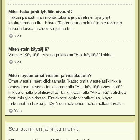
Miksi haku johti tyhjään sivuun!?
Hakusi palautti liian monta tulosta ja palvelin ei pystynyt
käsittelemään niitä. Käytä “Tarkennettua hakua” ja ole tarkempi
hakuehdoissa ja alueissa joilta etsit.
Ylös
Miten etsin käyttäjiä?
Vieraile “Käyttäjät”-sivulla ja klikkaa “Etsi käyttäjä”-linkkiä.
Ylös
Miten löydän omat viestini ja viestiketjuni?
Omat viestisi näet klikkaamalla “Katso omia viestejäsi”-linkkiä
omissa asetuksissa tai klikkaamalla “Etsi käyttäjän viesteistä”-
linkkiä omalla profiilisivullasi tai klikkaamalla “Pikalinkit”-valikkoa
foorumin ylälaidassa. Etsiäksesi omia viestiketjuja, käytä
tarkennettua hakua ja täytä sen hakuehdot haluamallasi tavalla.
Ylös
Seuraaminen ja kirjanmerkit