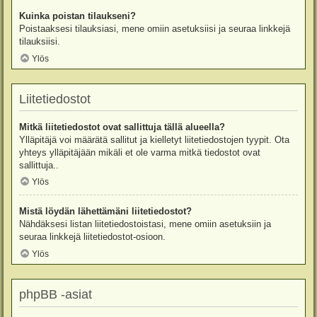
Kuinka poistan tilaukseni?
Poistaaksesi tilauksiasi, mene omiin asetuksiisi ja seuraa linkkejä
tilauksiisi.
Ylös
Liitetiedostot
Mitkä liitetiedostot ovat sallittuja tällä alueella?
Ylläpitäjä voi määrätä sallitut ja kielletyt liitetiedostojen tyypit. Ota
yhteys ylläpitäjään mikäli et ole varma mitkä tiedostot ovat
sallittuja..
Ylös
Mistä löydän lähettämäni liitetiedostot?
Nähdäksesi listan liitetiedostoistasi, mene omiin asetuksiin ja
seuraa linkkejä liitetiedostot-osioon.
Ylös
phpBB -asiat