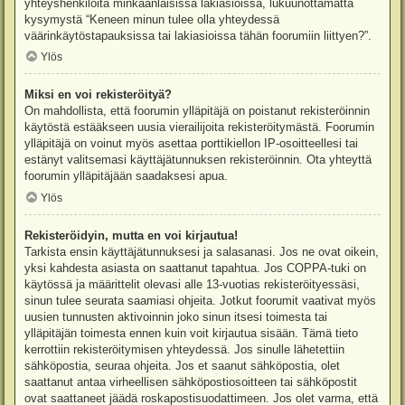
yhteyshenkilöitä minkäänlaisissa lakiasioissa, lukuunottamatta
kysymystä “Keneen minun tulee olla yhteydessä
väärinkäytöstapauksissa tai lakiasioissa tähän foorumiin liittyen?”.
Ylös
Miksi en voi rekisteröityä?
On mahdollista, että foorumin ylläpitäjä on poistanut rekisteröinnin
käytöstä estääkseen uusia vierailijoita rekisteröitymästä. Foorumin
ylläpitäjä on voinut myös asettaa porttikiellon IP-osoitteellesi tai
estänyt valitsemasi käyttäjätunnuksen rekisteröinnin. Ota yhteyttä
foorumin ylläpitäjään saadaksesi apua.
Ylös
Rekisteröidyin, mutta en voi kirjautua!
Tarkista ensin käyttäjätunnuksesi ja salasanasi. Jos ne ovat oikein,
yksi kahdesta asiasta on saattanut tapahtua. Jos COPPA-tuki on
käytössä ja määrittelit olevasi alle 13-vuotias rekisteröityessäsi,
sinun tulee seurata saamiasi ohjeita. Jotkut foorumit vaativat myös
uusien tunnusten aktivoinnin joko sinun itsesi toimesta tai
ylläpitäjän toimesta ennen kuin voit kirjautua sisään. Tämä tieto
kerrottiin rekisteröitymisen yhteydessä. Jos sinulle lähetettiin
sähköpostia, seuraa ohjeita. Jos et saanut sähköpostia, olet
saattanut antaa virheellisen sähköpostiosoitteen tai sähköpostit
ovat saattaneet jäädä roskapostisuodattimeen. Jos olet varma, että