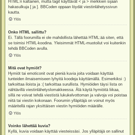
HTML:n kaltainen, mutta tagit käyttävät < ja > merkkien sijaan
hakasulkuja [ ja ]. BBCoden oppaan löydät viestinlähetyssivun
kautta.
Ylös
Onko HTML sallittu?
Ei. Tällä foorumilla ei ole mahdollista lähettää HTML:ää siten, että
se toimisi HTML-koodina. Yleisimmät HTML-muotoilut voi kuitenkin
tehdä BBCoden avulla.
Ylös
Mitä ovat hymiöt?
Hymiöt tai emoticonit ovat pieniä kuvia joita voidaan käyttää
tunteiden ilmaisemiseen lyhyitä koodeja käyttämällä. Esimerkiksi :)
tarkoittaa iloista ja :( tarkoittaa surullista. Hymiöiden täysi lista on
nähtävillä viestinlähetyslomakkeessa. Älä käytä hymiöitä liikaa,
sillä ne voivat tehdä viestistä lukukelvottoman ja valvoja voi poistaa
niitä tai viestin kokonaan. Foorumin ylläpitäjä on voinut myös
määritellä rajan yksittäisen viestin hymiöiden määrälle.
Ylös
Voinko lähettää kuvia?
Kyllä, kuvia voidaan käyttää viesteissäsi. Jos ylläpitäjä on sallinut