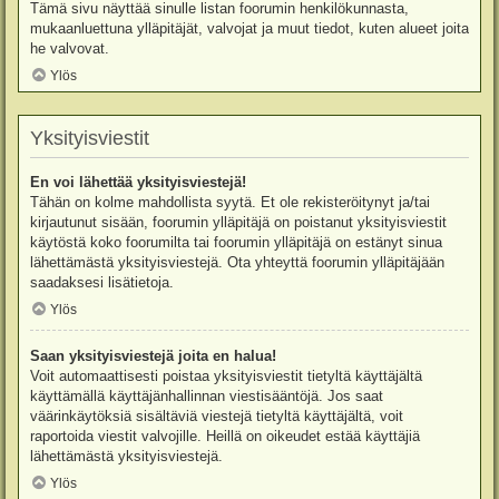
Tämä sivu näyttää sinulle listan foorumin henkilökunnasta,
mukaanluettuna ylläpitäjät, valvojat ja muut tiedot, kuten alueet joita
he valvovat.
Ylös
Yksityisviestit
En voi lähettää yksityisviestejä!
Tähän on kolme mahdollista syytä. Et ole rekisteröitynyt ja/tai
kirjautunut sisään, foorumin ylläpitäjä on poistanut yksityisviestit
käytöstä koko foorumilta tai foorumin ylläpitäjä on estänyt sinua
lähettämästä yksityisviestejä. Ota yhteyttä foorumin ylläpitäjään
saadaksesi lisätietoja.
Ylös
Saan yksityisviestejä joita en halua!
Voit automaattisesti poistaa yksityisviestit tietyltä käyttäjältä
käyttämällä käyttäjänhallinnan viestisääntöjä. Jos saat
väärinkäytöksiä sisältäviä viestejä tietyltä käyttäjältä, voit
raportoida viestit valvojille. Heillä on oikeudet estää käyttäjiä
lähettämästä yksityisviestejä.
Ylös