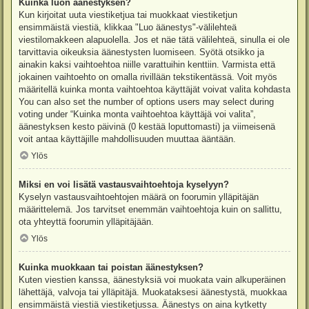
Kuinka luon äänestyksen?
Kun kirjoitat uuta viestiketjua tai muokkaat viestiketjun
ensimmäistä viestiä, klikkaa "Luo äänestys"-välilehteä
viestilomakkeen alapuolella. Jos et näe tätä välilehteä, sinulla ei ole
tarvittavia oikeuksia äänestysten luomiseen. Syötä otsikko ja
ainakin kaksi vaihtoehtoa niille varattuihin kenttiin. Varmista että
jokainen vaihtoehto on omalla rivillään tekstikentässä. Voit myös
määritellä kuinka monta vaihtoehtoa käyttäjät voivat valita kohdasta
You can also set the number of options users may select during
voting under “Kuinka monta vaihtoehtoa käyttäjä voi valita”,
äänestyksen kesto päivinä (0 kestää loputtomasti) ja viimeisenä
voit antaa käyttäjille mahdollisuuden muuttaa ääntään.
Ylös
Miksi en voi lisätä vastausvaihtoehtoja kyselyyn?
Kyselyn vastausvaihtoehtojen määrä on foorumin ylläpitäjän
määrittelemä. Jos tarvitset enemmän vaihtoehtoja kuin on sallittu,
ota yhteyttä foorumin ylläpitäjään.
Ylös
Kuinka muokkaan tai poistan äänestyksen?
Kuten viestien kanssa, äänestyksiä voi muokata vain alkuperäinen
lähettäjä, valvoja tai ylläpitäjä. Muokataksesi äänestystä, muokkaa
ensimmäistä viestiä viestiketjussa. Äänestys on aina kytketty