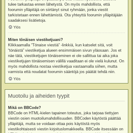
tulee tarkastaa ennen lähetystä. On myös mahdollista, että
foorumin ylläpitäjä on siirtänyt sinut ryhmään, jonka viestit
tarkistetaan ennen lähettämistä. Ota yhteyttä foorumin ylläpitäjään
saadaksesi lisätietoja.
Ylös
Miten tönäisen viestiketjuani?
Klikkaamalla “Tönaise viestiä” -linkkiä, kun katselet sitä, voit
“tönäistä” viestiketjua alueen ensimmäisen sivun yläosaan. Jos et
näe tätä, viestiketjujen tönäiseminen ei ole sallittua tai aika joka
viestiketjujen tönäisemisen välillä vaaditaan ei ole vielä kulunut. On
myös mahdollista nostaa viestiketjua vastaamalla siihen, mutta
varmista että noudatat foorumin sääntöjä jos päätät tehdä niin.
Ylös
Muotoilu ja aiheiden tyypit
Mikä on BBCode?
BBCode on HTML-kielen tapainen toteutus, joka tarjoaa tiettyjen
viestin osien muotoilumahdollisuuden. BBCoden käytöstä päättää
ylläpitäjä, mutta se voidaan ottaa pois käytöstä myös
viestikohtaisesti viestin kirjoituslomakkeella. BBCode itsessään on