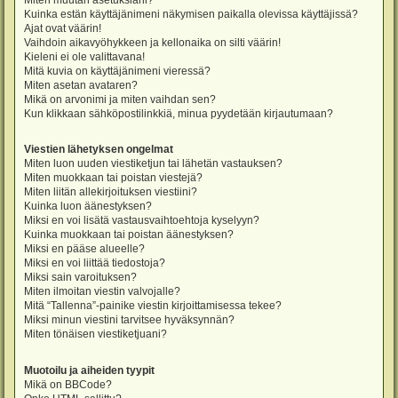
Miten muutan asetuksiani?
Kuinka estän käyttäjänimeni näkymisen paikalla olevissa käyttäjissä?
Ajat ovat väärin!
Vaihdoin aikavyöhykkeen ja kellonaika on silti väärin!
Kieleni ei ole valittavana!
Mitä kuvia on käyttäjänimeni vieressä?
Miten asetan avataren?
Mikä on arvonimi ja miten vaihdan sen?
Kun klikkaan sähköpostilinkkiä, minua pyydetään kirjautumaan?
Viestien lähetyksen ongelmat
Miten luon uuden viestiketjun tai lähetän vastauksen?
Miten muokkaan tai poistan viestejä?
Miten liitän allekirjoituksen viestiini?
Kuinka luon äänestyksen?
Miksi en voi lisätä vastausvaihtoehtoja kyselyyn?
Kuinka muokkaan tai poistan äänestyksen?
Miksi en pääse alueelle?
Miksi en voi liittää tiedostoja?
Miksi sain varoituksen?
Miten ilmoitan viestin valvojalle?
Mitä “Tallenna”-painike viestin kirjoittamisessa tekee?
Miksi minun viestini tarvitsee hyväksynnän?
Miten tönäisen viestiketjuani?
Muotoilu ja aiheiden tyypit
Mikä on BBCode?