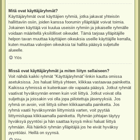
Mitä ovat käyttäjäryhmät?
Käyttäjäryhmät ovat käyttäjien ryhmiä, jotka jakavat yhteisön
hallittaviin osiin, joiden kanssa foorumin ylläpitäjät voivat toimia.
Jokainen käyttäjä voi kuulua useisiin ryhmiin ja jokaiselle ryhmälle
voidaan määritellä yksilölliset oikeudet. Tämä tarjoaa ylläpitäjille
helpon tavan muuttaa käyttäjien oikeuksia useille käyttäjille kerralla,
kuten muuttaa valvojien oikeuksia tai hallita pääsyä suljetulle
alueelle.
Ylös
Missä ovat käyttäjäryhmät ja miten liityn sellaiseen?
Voit nähdä kaikki ryhmät “Käyttäjäryhmät”-linkin kautta omissa
asetuksissa. Jos haluat liittyä yhteen, klikkaa vastaavaa painiketta.
Kaikissa ryhmissä ei kuitenkaan ole vapaata pääsyä. Jotkut ryhmät
vaativat hyväksynnän ennen kuin voit liittyä. Jotkut voivat olla
suljettuja ja joissakin voi olla jopa piilotettuja jäsenyyksiä. Jos
ryhmä on avoin, voit liittyä siihen klikkaamalla painiketta. Jos
ryhmä vaatii hyväksynnän liittymistä varten, voit pyytää
liittymislupaa klikkaamalla painiketta. Ryhmän johtajan täytyy
hyväksyä pyyntösi ja hän saattaa kysyä miksi haluat liittyä
ryhmään. Älä häiriköi ryhmän ylläpitäjiä jos he eivät hyväksy
pyyntöäsi. Heillä on syynsä.