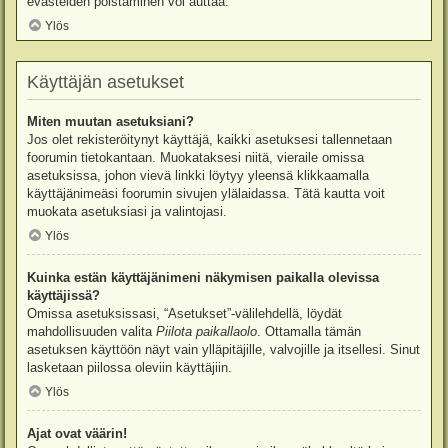
evästeiden poistaminen voi auttaa.
Ylös
Käyttäjän asetukset
Miten muutan asetuksiani?
Jos olet rekisteröitynyt käyttäjä, kaikki asetuksesi tallennetaan
foorumin tietokantaan. Muokataksesi niitä, vieraile omissa
asetuksissa, johon vievä linkki löytyy yleensä klikkaamalla
käyttäjänimeäsi foorumin sivujen ylälaidassa. Tätä kautta voit
muokata asetuksiasi ja valintojasi.
Ylös
Kuinka estän käyttäjänimeni näkymisen paikalla olevissa
käyttäjissä?
Omissa asetuksissasi, “Asetukset”-välilehdellä, löydät
mahdollisuuden valita
Piilota paikallaolo
. Ottamalla tämän
asetuksen käyttöön näyt vain ylläpitäjille, valvojille ja itsellesi. Sinut
lasketaan piilossa oleviin käyttäjiin.
Ylös
Ajat ovat väärin!