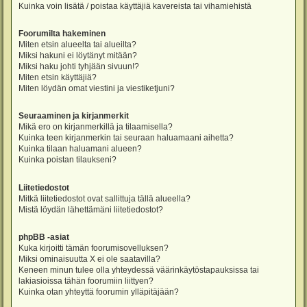
Kuinka voin lisätä / poistaa käyttäjiä kavereista tai vihamiehistä
Foorumilta hakeminen
Miten etsin alueelta tai alueilta?
Miksi hakuni ei löytänyt mitään?
Miksi haku johti tyhjään sivuun!?
Miten etsin käyttäjiä?
Miten löydän omat viestini ja viestiketjuni?
Seuraaminen ja kirjanmerkit
Mikä ero on kirjanmerkillä ja tilaamisella?
Kuinka teen kirjanmerkin tai seuraan haluamaani aihetta?
Kuinka tilaan haluamani alueen?
Kuinka poistan tilaukseni?
Liitetiedostot
Mitkä liitetiedostot ovat sallittuja tällä alueella?
Mistä löydän lähettämäni liitetiedostot?
phpBB -asiat
Kuka kirjoitti tämän foorumisovelluksen?
Miksi ominaisuutta X ei ole saatavilla?
Keneen minun tulee olla yhteydessä väärinkäytöstapauksissa tai
lakiasioissa tähän foorumiin liittyen?
Kuinka otan yhteyttä foorumin ylläpitäjään?