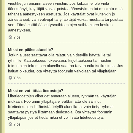
viestiketjun ensimmäiseen viestiin. Jos kukaan ei ole vielä
äänestänyt, käyttäjät voivat poistaa äänestyksen tai muokata mitä
tahansa äänestyksen asetusta. Jos käyttäjät ovat kuitenkin jo
äänestäneet, vain valvojat tai ylläpitäjät voivat muokata tai poistaa
sen. Tämä estää äänestysvaihtoehtojen vaihtamisen kesken
äänestyksen.
Ylös
Miksi en pääse alueelle?
Jotkin alueet saattavat olla rajattu vain tietyille käyttäjille tai
ryhmille. Katsoaksesi, lukeaksesi, kirjoittaaksesi tai muiden
toimintojen tekeminen alueella saattaa tarvita erikoisoikeuksia. Jos
haluat oikeudet, ota yhteyttä foorumin valvojaan tai ylläpitäjään.
Ylös
Miksi en voi liittää tiedostoja?
Liitetiedostojen oikeudet annetaan alueen, ryhmän tai käyttäjän
mukaan. Foorumin ylläpitäjä ei välttämättä ole sallinut
liitetiedostojen liittämistä tietyllä alueella tai vain tietyt ryhmät
saattavat pystyä liittämään tiedostoja. Ota yhteyttä foorumin
ylläpitäjään jos et tiedä miksi et voi lisätä liitetiedostoja.
Ylös