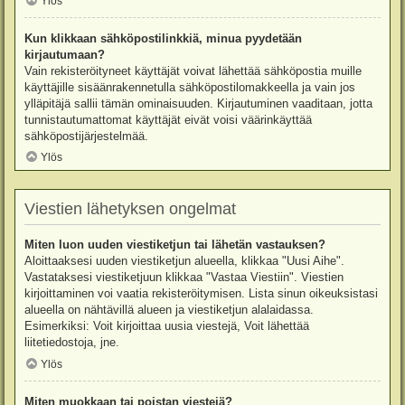
Ylös
Kun klikkaan sähköpostilinkkiä, minua pyydetään
kirjautumaan?
Vain rekisteröityneet käyttäjät voivat lähettää sähköpostia muille
käyttäjille sisäänrakennetulla sähköpostilomakkeella ja vain jos
ylläpitäjä sallii tämän ominaisuuden. Kirjautuminen vaaditaan, jotta
tunnistautumattomat käyttäjät eivät voisi väärinkäyttää
sähköpostijärjestelmää.
Ylös
Viestien lähetyksen ongelmat
Miten luon uuden viestiketjun tai lähetän vastauksen?
Aloittaaksesi uuden viestiketjun alueella, klikkaa "Uusi Aihe".
Vastataksesi viestiketjuun klikkaa "Vastaa Viestiin". Viestien
kirjoittaminen voi vaatia rekisteröitymisen. Lista sinun oikeuksistasi
alueella on nähtävillä alueen ja viestiketjun alalaidassa.
Esimerkiksi: Voit kirjoittaa uusia viestejä, Voit lähettää
liitetiedostoja, jne.
Ylös
Miten muokkaan tai poistan viestejä?