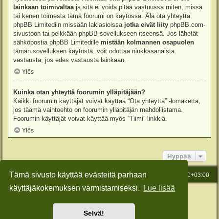
lainkaan toimivaltaa
ja sitä ei voida pitää vastuussa miten, missä
tai kenen toimesta tämä foorumi on käytössä. Älä ota yhteyttä
phpBB Limitediin missään lakiasioissa
jotka eivät liity
phpBB.com-
sivustoon tai pelkkään phpBB-sovellukseen itseensä. Jos lähetät
sähköpostia phpBB Limitedille
mistään kolmannen osapuolen
tämän sovelluksen käytöstä, voit odottaa niukkasanaista
vastausta, jos edes vastausta lainkaan.
Ylös
Kuinka otan yhteyttä foorumin ylläpitäjään?
Kaikki foorumin käyttäjät voivat käyttää “Ota yhteyttä” -lomaketta,
jos täämä vaihtoehto on foorumin ylläpitäjän mahdollistama.
Foorumin käyttäjät voivat käyttää myös “Tiimi”-linkkiä.
Ylös
Hyppää
Tämä sivusto käyttää evästeitä parhaan
Etusivu
Viesti Ylläpidolle
Kaikki ajat ovat
UTC+03:00
käyttäjäkokemuksen varmistamiseksi.
Lue lisää
Keskustelufoorumin ohjelmisto
phpBB
® Forum Software © phpBB Limited
Käännös: phpBB Suomi (lurttinen, harritapio, Pettis)
Style: Green-Style-Slim by Joyce&Luna
phpBB-Style-Design
Selvä!
Yksityisyys
|
Ehdot