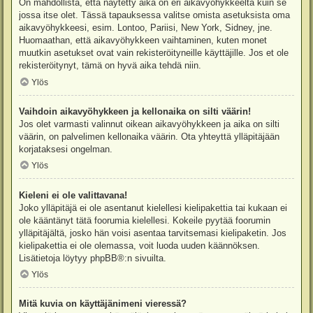
On mahdollista, että näytetty aika on eri aikavyöhykkeeltä kuin se
jossa itse olet. Tässä tapauksessa valitse omista asetuksista oma
aikavyöhykkeesi, esim. Lontoo, Pariisi, New York, Sidney, jne.
Huomaathan, että aikavyöhykkeen vaihtaminen, kuten monet
muutkin asetukset ovat vain rekisteröityneille käyttäjille. Jos et ole
rekisteröitynyt, tämä on hyvä aika tehdä niin.
Ylös
Vaihdoin aikavyöhykkeen ja kellonaika on silti väärin!
Jos olet varmasti valinnut oikean aikavyöhykkeen ja aika on silti
väärin, on palvelimen kellonaika väärin. Ota yhteyttä ylläpitäjään
korjataksesi ongelman.
Ylös
Kieleni ei ole valittavana!
Joko ylläpitäjä ei ole asentanut kielellesi kielipakettia tai kukaan ei
ole kääntänyt tätä foorumia kielellesi. Kokeile pyytää foorumin
ylläpitäjältä, josko hän voisi asentaa tarvitsemasi kielipaketin. Jos
kielipakettia ei ole olemassa, voit luoda uuden käännöksen.
Lisätietoja löytyy
phpBB
®:n sivuilta.
Ylös
Mitä kuvia on käyttäjänimeni vieressä?