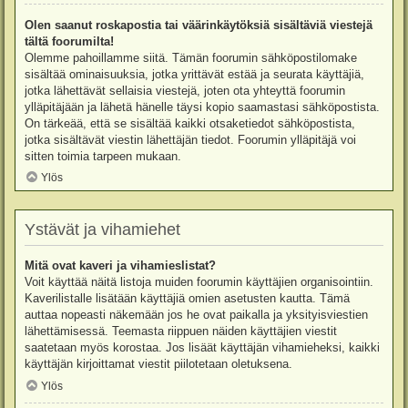
Olen saanut roskapostia tai väärinkäytöksiä sisältäviä viestejä
tältä foorumilta!
Olemme pahoillamme siitä. Tämän foorumin sähköpostilomake
sisältää ominaisuuksia, jotka yrittävät estää ja seurata käyttäjiä,
jotka lähettävät sellaisia viestejä, joten ota yhteyttä foorumin
ylläpitäjään ja lähetä hänelle täysi kopio saamastasi sähköpostista.
On tärkeää, että se sisältää kaikki otsaketiedot sähköpostista,
jotka sisältävät viestin lähettäjän tiedot. Foorumin ylläpitäjä voi
sitten toimia tarpeen mukaan.
Ylös
Ystävät ja vihamiehet
Mitä ovat kaveri ja vihamieslistat?
Voit käyttää näitä listoja muiden foorumin käyttäjien organisointiin.
Kaverilistalle lisätään käyttäjiä omien asetusten kautta. Tämä
auttaa nopeasti näkemään jos he ovat paikalla ja yksityisviestien
lähettämisessä. Teemasta riippuen näiden käyttäjien viestit
saatetaan myös korostaa. Jos lisäät käyttäjän vihamieheksi, kaikki
käyttäjän kirjoittamat viestit piilotetaan oletuksena.
Ylös