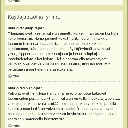
Ylös
Käyttäjätasot ja ryhmät
Mitä ovat ylläpitäjät?
Ylläpitäjät ovat jäseniä joille on annettu korkeimman tason kontrolli
koko foorumiin. Nämä jäsenet voivat hallita foorumin kaikkia
foorumin toiminnan osa-alueita, mukaan lukien oikeuksien
asettaminen, käyttäjien porttikiellot, käyttäjäryhmät ja valvojat
yms., riippuen foorumin perustajasta ja hänen ylläpitäjille
määrittelemistä oikeuksista. Heillä saattaa olla myös täydet
valvojan oikeudet kaikilla keskustelualueilla, riippuen foorumin
perustajan määrittelemistä asetuksista.
Ylös
Mitä ovatr valvojat?
Valvojat ovat henkilöitä (tai ryhmä henkilöitä) jotka katsovat
foorumeiden perään päivittäin. Heillä on on valta muokata ja poistaa
viestejä ja lukita, avata, siirtää, poistaa ja jakaa viestiketjuja niillä
alueilla joissa heillä on valvojan oikeudet. Yleensä valvojat ovat
paikalla estämässä aiheen vierestä keskustelua tai hyvien tapojen
vastaisen materiaalin lähettämistä.
Ylös