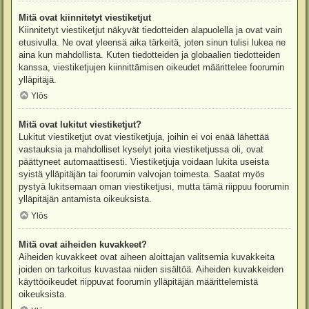
Mitä ovat kiinnitetyt viestiketjut
Kiinnitetyt viestiketjut näkyvät tiedotteiden alapuolella ja ovat vain
etusivulla. Ne ovat yleensä aika tärkeitä, joten sinun tulisi lukea ne
aina kun mahdollista. Kuten tiedotteiden ja globaalien tiedotteiden
kanssa, viestiketjujen kiinnittämisen oikeudet määrittelee foorumin
ylläpitäjä.
Ylös
Mitä ovat lukitut viestiketjut?
Lukitut viestiketjut ovat viestiketjuja, joihin ei voi enää lähettää
vastauksia ja mahdolliset kyselyt joita viestiketjussa oli, ovat
päättyneet automaattisesti. Viestiketjuja voidaan lukita useista
syistä ylläpitäjän tai foorumin valvojan toimesta. Saatat myös
pystyä lukitsemaan oman viestiketjusi, mutta tämä riippuu foorumin
ylläpitäjän antamista oikeuksista.
Ylös
Mitä ovat aiheiden kuvakkeet?
Aiheiden kuvakkeet ovat aiheen aloittajan valitsemia kuvakkeita
joiden on tarkoitus kuvastaa niiden sisältöä. Aiheiden kuvakkeiden
käyttöoikeudet riippuvat foorumin ylläpitäjän määrittelemistä
oikeuksista.