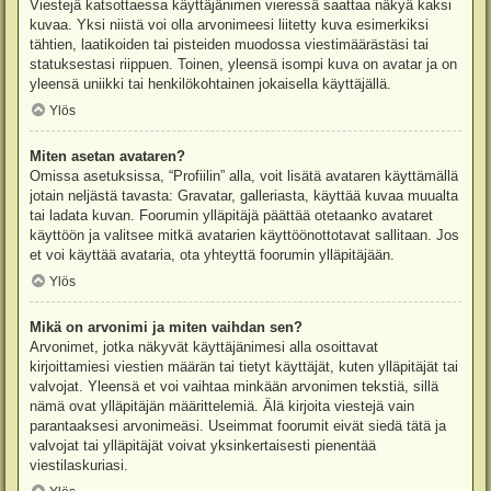
Viestejä katsottaessa käyttäjänimen vieressä saattaa näkyä kaksi
kuvaa. Yksi niistä voi olla arvonimeesi liitetty kuva esimerkiksi
tähtien, laatikoiden tai pisteiden muodossa viestimäärästäsi tai
statuksestasi riippuen. Toinen, yleensä isompi kuva on avatar ja on
yleensä uniikki tai henkilökohtainen jokaisella käyttäjällä.
Ylös
Miten asetan avataren?
Omissa asetuksissa, “Profiilin” alla, voit lisätä avataren käyttämällä
jotain neljästä tavasta: Gravatar, galleriasta, käyttää kuvaa muualta
tai ladata kuvan. Foorumin ylläpitäjä päättää otetaanko avataret
käyttöön ja valitsee mitkä avatarien käyttöönottotavat sallitaan. Jos
et voi käyttää avataria, ota yhteyttä foorumin ylläpitäjään.
Ylös
Mikä on arvonimi ja miten vaihdan sen?
Arvonimet, jotka näkyvät käyttäjänimesi alla osoittavat
kirjoittamiesi viestien määrän tai tietyt käyttäjät, kuten ylläpitäjät tai
valvojat. Yleensä et voi vaihtaa minkään arvonimen tekstiä, sillä
nämä ovat ylläpitäjän määrittelemiä. Älä kirjoita viestejä vain
parantaaksesi arvonimeäsi. Useimmat foorumit eivät siedä tätä ja
valvojat tai ylläpitäjät voivat yksinkertaisesti pienentää
viestilaskuriasi.