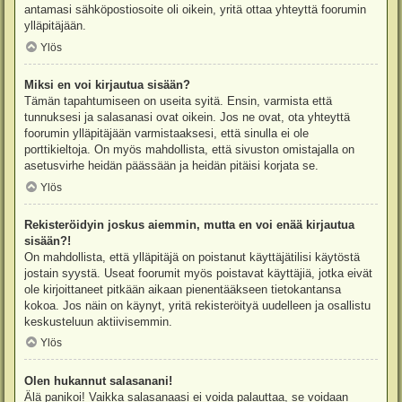
antamasi sähköpostiosoite oli oikein, yritä ottaa yhteyttä foorumin
ylläpitäjään.
Ylös
Miksi en voi kirjautua sisään?
Tämän tapahtumiseen on useita syitä. Ensin, varmista että
tunnuksesi ja salasanasi ovat oikein. Jos ne ovat, ota yhteyttä
foorumin ylläpitäjään varmistaaksesi, että sinulla ei ole
porttikieltoja. On myös mahdollista, että sivuston omistajalla on
asetusvirhe heidän päässään ja heidän pitäisi korjata se.
Ylös
Rekisteröidyin joskus aiemmin, mutta en voi enää kirjautua
sisään?!
On mahdollista, että ylläpitäjä on poistanut käyttäjätilisi käytöstä
jostain syystä. Useat foorumit myös poistavat käyttäjiä, jotka eivät
ole kirjoittaneet pitkään aikaan pienentääkseen tietokantansa
kokoa. Jos näin on käynyt, yritä rekisteröityä uudelleen ja osallistu
keskusteluun aktiivisemmin.
Ylös
Olen hukannut salasanani!
Älä panikoi! Vaikka salasanaasi ei voida palauttaa, se voidaan