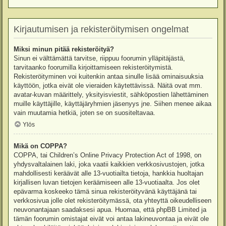
Kirjautumisen ja rekisteröitymisen ongelmat
Miksi minun pitää rekisteröityä?
Sinun ei välttämättä tarvitse, riippuu foorumin ylläpitäjästä,
tarvitaanko foorumilla kirjoittamiseen rekisteröitymistä.
Rekisteröityminen voi kuitenkin antaa sinulle lisää ominaisuuksia
käyttöön, jotka eivät ole vieraiden käytettävissä. Näitä ovat mm.
avatar-kuvan määrittely, yksityisviestit, sähköpostien lähettäminen
muille käyttäjille, käyttäjäryhmien jäsenyys jne. Siihen menee aikaa
vain muutamia hetkiä, joten se on suositeltavaa.
Ylös
Mikä on COPPA?
COPPA, tai Children’s Online Privacy Protection Act of 1998, on
yhdysvaltalainen laki, joka vaatii kaikkien verkkosivustojen, jotka
mahdollisesti keräävät alle 13-vuotiailta tietoja, hankkia huoltajan
kirjallisen luvan tietojen keräämiseen alle 13-vuotiaalta. Jos olet
epävarma koskeeko tämä sinua rekisteröityvänä käyttäjänä tai
verkkosivua jolle olet rekisteröitymässä, ota yhteyttä oikeudelliseen
neuvonantajaan saadaksesi apua. Huomaa, että phpBB Limited ja
tämän foorumin omistajat eivät voi antaa lakineuvontaa ja eivät ole