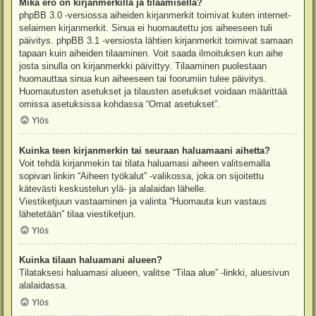
Mikä ero on kirjanmerkillä ja tilaamisella?
phpBB 3.0 -versiossa aiheiden kirjanmerkit toimivat kuten internet-
selaimen kirjanmerkit. Sinua ei huomautettu jos aiheeseen tuli
päivitys. phpBB 3.1 -versiosta lähtien kirjanmerkit toimivat samaan
tapaan kuin aiheiden tilaaminen. Voit saada ilmoituksen kun aihe
josta sinulla on kirjanmerkki päivittyy. Tilaaminen puolestaan
huomauttaa sinua kun aiheeseen tai foorumiin tulee päivitys.
Huomautusten asetukset ja tilausten asetukset voidaan määrittää
omissa asetuksissa kohdassa “Omat asetukset”.
Ylös
Kuinka teen kirjanmerkin tai seuraan haluamaani aihetta?
Voit tehdä kirjanmekin tai tilata haluamasi aiheen valitsemalla
sopivan linkin “Aiheen työkalut” -valikossa, joka on sijoitettu
kätevästi keskustelun ylä- ja alalaidan lähelle.
Viestiketjuun vastaaminen ja valinta “Huomauta kun vastaus
lähetetään” tilaa viestiketjun.
Ylös
Kuinka tilaan haluamani alueen?
Tilataksesi haluamasi alueen, valitse “Tilaa alue” -linkki, aluesivun
alalaidassa.
Ylös