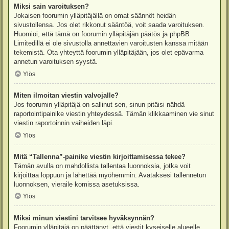
Miksi sain varoituksen?
Jokaisen foorumin ylläpitäjällä on omat säännöt heidän
sivustollensa. Jos olet rikkonut sääntöä, voit saada varoituksen.
Huomioi, että tämä on foorumin ylläpitäjän päätös ja phpBB
Limitedillä ei ole sivustolla annettavien varoitusten kanssa mitään
tekemistä. Ota yhteyttä foorumin ylläpitäjään, jos olet epävarma
annetun varoituksen syystä.
Ylös
Miten ilmoitan viestin valvojalle?
Jos foorumin ylläpitäjä on sallinut sen, sinun pitäisi nähdä
raportointipainike viestin yhteydessä. Tämän klikkaaminen vie sinut
viestin raportoinnin vaiheiden läpi.
Ylös
Mitä “Tallenna”-painike viestin kirjoittamisessa tekee?
Tämän avulla on mahdollista tallentaa luonnoksia, jotka voit
kirjoittaa loppuun ja lähettää myöhemmin. Avataksesi tallennetun
luonnoksen, vieraile komissa asetuksissa.
Ylös
Miksi minun viestini tarvitsee hyväksynnän?
Foorumin ylläpitäjä on päättänyt, että viestit kyseiselle alueelle