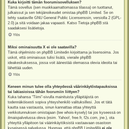
Kuka kirjoitti tämän foorumisovelluksen?
Tämä sovellus (sen muokkaamattomassa tilassa) on tuottanut,
julkaissut ja sen tekijänoikeudet omistaa
phpBB Limited
. Se on
tehty saataville GNU General Public Licensenssin, versiolla 2 (GPL-
2.0) ja sitä voidaan jakaa vapaasti. Katso
Tietoja phpBB:stä
saadaksesi lisätietoja.
Ylös
Miksi ominaisuutta X ei ole saatavilla?
Tämä ohjelmisto on phpBB Limitedin kirjoittama ja lisensoima. Jos
uskot, että ominaisuus tulisi lisätä, vieraile
phpBB
ideakeskuksessa
, jossa voit äänestää olemassa olevia ideoita tai
lähettää uuden.
Ylös
Keneen minun tulee olla yhteydessä väärinkäytöstapauksissa
tai lakiasioissa tähän foorumiin liittyen?
Kuka tahansa “Tiimi”-sivulla mainituista ylläpitäjistä on
todennäköisesti sopiva yhteyshenkilö valituksillesi. Jos et tätä
kautta saa vastausta, sinun kannattaa ottaa yhteyttä
verkkotunnuksen omistajaan (tee
whois-kysely
) tai jos kyseessä on
ilmaispalvelussa oleva (esim. Yahoo!, free.fr, f2s.com, jne.), ota
yhteyttä ylläpitoon tai väärinkäytöksistä vastaavaan osastoon
kyseisessä palvelussa. Huomaa, että phpBB Limitedillä
ei ole