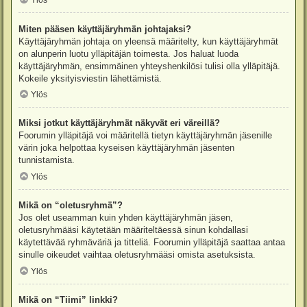
Ylös
Miten pääsen käyttäjäryhmän johtajaksi?
Käyttäjäryhmän johtaja on yleensä määritelty, kun käyttäjäryhmät
on alunperin luotu ylläpitäjän toimesta. Jos haluat luoda
käyttäjäryhmän, ensimmäinen yhteyshenkilösi tulisi olla ylläpitäjä.
Kokeile yksityisviestin lähettämistä.
Ylös
Miksi jotkut käyttäjäryhmät näkyvät eri väreillä?
Foorumin ylläpitäjä voi määritellä tietyn käyttäjäryhmän jäsenille
värin joka helpottaa kyseisen käyttäjäryhmän jäsenten
tunnistamista.
Ylös
Mikä on “oletusryhmä”?
Jos olet useamman kuin yhden käyttäjäryhmän jäsen,
oletusryhmääsi käytetään määriteltäessä sinun kohdallasi
käytettävää ryhmäväriä ja titteliä. Foorumin ylläpitäjä saattaa antaa
sinulle oikeudet vaihtaa oletusryhmääsi omista asetuksista.
Ylös
Mikä on “Tiimi” linkki?