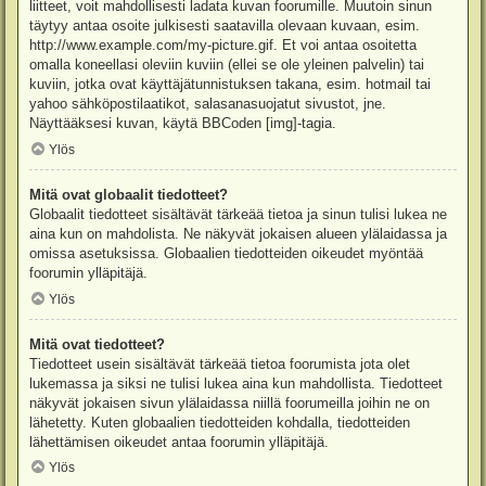
liitteet, voit mahdollisesti ladata kuvan foorumille. Muutoin sinun
täytyy antaa osoite julkisesti saatavilla olevaan kuvaan, esim.
http://www.example.com/my-picture.gif. Et voi antaa osoitetta
omalla koneellasi oleviin kuviin (ellei se ole yleinen palvelin) tai
kuviin, jotka ovat käyttäjätunnistuksen takana, esim. hotmail tai
yahoo sähköpostilaatikot, salasanasuojatut sivustot, jne.
Näyttääksesi kuvan, käytä BBCoden [img]-tagia.
Ylös
Mitä ovat globaalit tiedotteet?
Globaalit tiedotteet sisältävät tärkeää tietoa ja sinun tulisi lukea ne
aina kun on mahdolista. Ne näkyvät jokaisen alueen ylälaidassa ja
omissa asetuksissa. Globaalien tiedotteiden oikeudet myöntää
foorumin ylläpitäjä.
Ylös
Mitä ovat tiedotteet?
Tiedotteet usein sisältävät tärkeää tietoa foorumista jota olet
lukemassa ja siksi ne tulisi lukea aina kun mahdollista. Tiedotteet
näkyvät jokaisen sivun ylälaidassa niillä foorumeilla joihin ne on
lähetetty. Kuten globaalien tiedotteiden kohdalla, tiedotteiden
lähettämisen oikeudet antaa foorumin ylläpitäjä.
Ylös