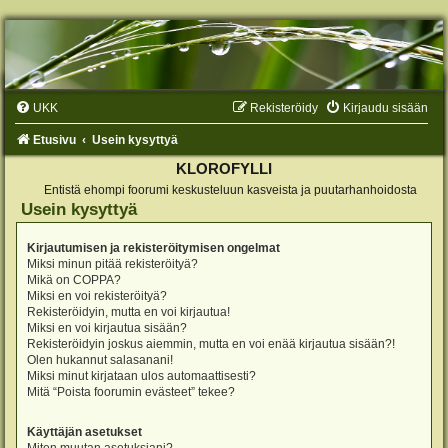
UKK
Rekisteröidy
Kirjaudu sisään
Etusivu
Usein kysyttyä
KLOROFYLLI
Entistä ehompi foorumi keskusteluun kasveista ja puutarhanhoidosta
Usein kysyttyä
Kirjautumisen ja rekisteröitymisen ongelmat
Miksi minun pitää rekisteröityä?
Mikä on COPPA?
Miksi en voi rekisteröityä?
Rekisteröidyin, mutta en voi kirjautua!
Miksi en voi kirjautua sisään?
Rekisteröidyin joskus aiemmin, mutta en voi enää kirjautua sisään?!
Olen hukannut salasanani!
Miksi minut kirjataan ulos automaattisesti?
Mitä “Poista foorumin evästeet” tekee?
Käyttäjän asetukset