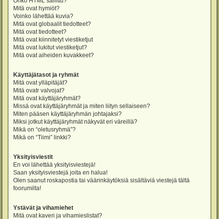
Onko HTML sallittu?
Mitä ovat hymiöt?
Voinko lähettää kuvia?
Mitä ovat globaalit tiedotteet?
Mitä ovat tiedotteet?
Mitä ovat kiinnitetyt viestiketjut
Mitä ovat lukitut viestiketjut?
Mitä ovat aiheiden kuvakkeet?
Käyttäjätasot ja ryhmät
Mitä ovat ylläpitäjät?
Mitä ovatr valvojat?
Mitä ovat käyttäjäryhmät?
Missä ovat käyttäjäryhmät ja miten liityn sellaiseen?
Miten pääsen käyttäjäryhmän johtajaksi?
Miksi jotkut käyttäjäryhmät näkyvät eri väreillä?
Mikä on “oletusryhmä”?
Mikä on “Tiimi” linkki?
Yksityisviestit
En voi lähettää yksityisviestejä!
Saan yksityisviestejä joita en halua!
Olen saanut roskapostia tai väärinkäytöksiä sisältäviä viestejä tältä
foorumilta!
Ystävät ja vihamiehet
Mitä ovat kaveri ja vihamieslistat?