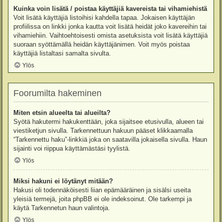
Kuinka voin lisätä / poistaa käyttäjiä kavereista tai vihamiehistä
Voit lisätä käyttäjiä listoihisi kahdella tapaa. Jokaisen käyttäjän
profiilissa on linkki jonka kautta voit lisätä heidät joko kavereihin tai
vihamiehiin. Vaihtoehtoisesti omista asetuksista voit lisätä käyttäjiä
suoraan syöttämällä heidän käyttäjänimen. Voit myös poistaa
käyttäjiä listaltasi samalta sivulta.
Ylös
Foorumilta hakeminen
Miten etsin alueelta tai alueilta?
Syötä hakutermi hakukenttään, joka sijaitsee etusivulla, alueen tai
viestiketjun sivulla. Tarkennettuun hakuun pääset klikkaamalla
“Tarkennettu haku”-linkkiä joka on saatavilla jokaisella sivulla. Haun
sijainti voi riippua käyttämästäsi tyylistä.
Ylös
Miksi hakuni ei löytänyt mitään?
Hakusi oli todennäköisesti liian epämääräinen ja sisälsi useita
yleisiä termejä, joita phpBB ei ole indeksoinut. Ole tarkempi ja
käytä Tarkennetun haun valintoja.
Ylös