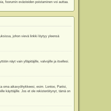
mia, foorumin evästeiden poistaminen voi auttaa.
uksissa, johon vievä linkki löytyy yleensä
ön näyt vain ylläpitäjille, valvojille ja itsellesi.
sta oma aikavyöhykkeesi, esim. Lontoo, Pariisi,
 käyttäjille. Jos et ole rekisteröitynyt, tämä on