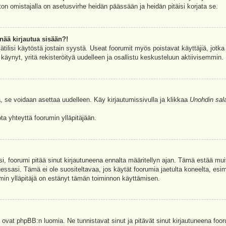
ston omistajalla on asetusvirhe heidän päässään ja heidän pitäisi korjata se.
nää kirjautua sisään?!
jätilisi käytöstä jostain syystä. Useat foorumit myös poistavat käyttäjiä, jotka 
äynyt, yritä rekisteröityä uudelleen ja osallistu keskusteluun aktiivisemmin.
, se voidaan asettaa uudelleen. Käy kirjautumissivulla ja klikkaa
Unohdin sal
a yhteyttä foorumin ylläpitäjään.
asi, foorumi pitää sinut kirjautuneena ennalta määritellyn ajan. Tämä estää m
tuessasi. Tämä ei ole suositeltavaa, jos käytät foorumia jaetulta koneelta, esim
umin ylläpitäjä on estänyt tämän toiminnon käyttämisen.
 ovat phpBB:n luomia. Ne tunnistavat sinut ja pitävät sinut kirjautuneena foor