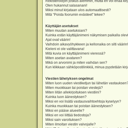
Rekisteröidyin joskus aiemmin, mutta en voi enää kir
Olen hukannut salasanani!
Miksi minut kirjataan ulos automaattisesti?
Mitä “Poista foorumin evästeet” tekee?
Käyttäjän asetukset
Miten muutan asetuksiani?
Kuinka estän käyttäjänimeni näkymisen paikalla olevi
Ajat ovat väärin!
Vaihdoin aikavyöhykkeen ja kellonaika on silti väärin!
Kieleni ei ole valittavana!
Mitä kuvia on käyttäjänimeni vieressä?
Miten asetan avataren?
Mikä on arvonimi ja miten vaihdan sen?
Kun klikkaan sähköpostilinkkiä, minua pyydetään ki
Viestien lähetyksen ongelmat
Miten luon uuden viestiketjun tai lähetän vastauksen
Miten muokkaan tai poistan viestejä?
Miten liitän allekirjoituksen viestiini?
Kuinka luon äänestyksen?
Miksi en voi lisätä vastausvaihtoehtoja kyselyyn?
Kuinka muokkaan tai poistan äänestyksen?
Miksi en pääse alueelle?
Miksi en voi liittää tiedostoja?
Miksi sain varoituksen?
Miten ilmoitan viestin valvojalle?