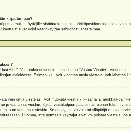
ään kirjautumaan?
köpostia muille käyttäjille sisäänrakennetulla sähköpostilomakkeella ja vain jo
 käyttäjät eivät voisi väärinkäyttää sähköpostijärjestelmää.
auksen?
"Uusi Aihe". Vastataksesi viestiketjuun klikkaa "Vastaa Viestiin". Viestien kirj
ketjun alalaidassa. Esimerkiksi: Voit kirjoittaa uusia viestejä, Voit lähettää liit
uokata vain omia viestejäsi. Voit muokata viestiä klikkaamalla muokkaa-painik
 on jo vastannut viestiin, löydät viestiketjuun palatessasi pienen tekstin viest
oku on vastannut viestiin. Se ei näy, jos valvoja tai ylläpitäjä muokkaa vies
utessaan. Huomaa, että normaalit käyttäjät eivät voi poistaa viestejä, jos ni