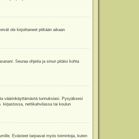
eivät ole kirjoittaneet pitkään aikaan
asanani
. Seuraa ohjeita ja sinun pitäisi kohta
uita väärinkäyttämästä tunnuksiasi. Pysyäksesi
. kirjastossa, nettikahvilassa tai koulun
umille. Evästeet tarjoavat myös toimintoja, kuten