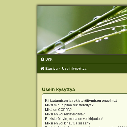
UKK
Etusivu
Usein kysyttyä
Usein kysyttyä
Kirjautumisen ja rekisteröitymisen ongelmat
Miksi minun pitää rekisteröityä?
Mikä on COPPA?
Miksi en voi rekisteröityä?
Rekisteröidyin, mutta en voi kirjautua!
Miksi en voi kirjautua sisään?