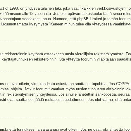
t of 1998, on yhdysvaltalainen laki, joka vaatii kaikkien verkkosivustojen, jot
jen keräämiseen alle 13-vuotiaalta. Jos olet epävarma koskeeko tämä sinua rekis
euvonantajaan saadaksesi apua. Huomaa, että phpBB Limited ja tämän foorumin 
a, lukuunottamatta kysymystä “Keneen minun tulee olla yhteydessä väärinkäytö
nut rekisteröinnin käytöstä estääkseen uusia vierailijoita rekisteröitymästä. F
asi käyttäjätunnuksen rekisteröinnin. Ota yhteyttä foorumin ylläpitäjään saadak
Jos ne ovat oikein, yksi kahdesta asiasta on saattanut tapahtua. Jos COPPA-tuk
amiasi ohjeita. Jotkut foorumit vaativat myös uusien tunnusten aktivoinnin joko
ttiin rekisteröitymisen yhteydessä. Jos sinulle lähetettiin sähköpostia, seuraa
stit ovat saattaneet jäädä roskapostisuodattimeen. Jos olet varma, että antam
ta että tunnuksesi ja salasanasi ovat oikein. Jos ne ovat, ota yhteyttä fooru