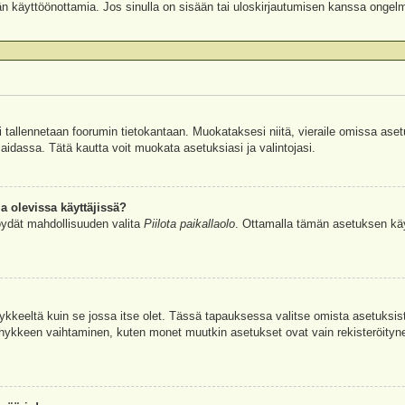
äjän käyttöönottamia. Jos sinulla on sisään tai uloskirjautumisen kanssa ongel
si tallennetaan foorumin tietokantaan. Muokataksesi niitä, vieraile omissa aset
aidassa. Tätä kautta voit muokata asetuksiasi ja valintojasi.
a olevissa käyttäjissä?
öydät mahdollisuuden valita
Piilota paikallaolo
. Ottamalla tämän asetuksen käyttö
hykkeeltä kuin se jossa itse olet. Tässä tapauksessa valitse omista asetuksi
kkeen vaihtaminen, kuten monet muutkin asetukset ovat vain rekisteröityneille