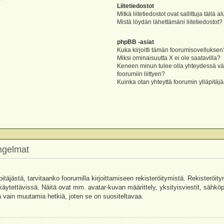
?
Liitetiedostot
Mitkä liitetiedostot ovat sallittuja tällä a
Mistä löydän lähettämäni liitetiedostot?
phpBB -asiat
Kuka kirjoitti tämän foorumisovelluksen
Miksi ominaisuutta X ei ole saatavilla?
Keneen minun tulee olla yhteydessä vää
foorumiin liittyen?
Kuinka otan yhteyttä foorumin ylläpitäj
ongelmat
pitäjästä, tarvitaanko foorumilla kirjoittamiseen rekisteröitymistä. Rekisteröity
käytettävissä. Näitä ovat mm. avatar-kuvan määrittely, yksityisviestit, sähköpo
 vain muutamia hetkiä, joten se on suositeltavaa.