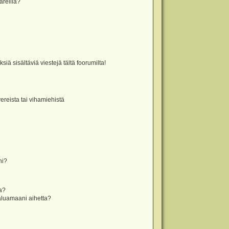
äreillä?
iä sisältäviä viestejä tältä foorumilta!
vereista tai vihamiehistä
ni?
la?
aluamaani aihetta?