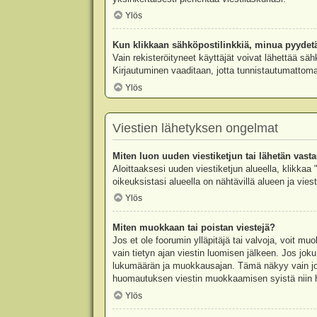
Ylös
Kun klikkaan sähköpostilinkkiä, minua pyydet
Vain rekisteröityneet käyttäjät voivat lähettää säh
Kirjautuminen vaaditaan, jotta tunnistautumattomat
Ylös
Viestien lähetyksen ongelmat
Miten luon uuden viestiketjun tai lähetän vast
Aloittaaksesi uuden viestiketjun alueella, klikkaa 
oikeuksistasi alueella on nähtävillä alueen ja viesti
Ylös
Miten muokkaan tai poistan viestejä?
Jos et ole foorumin ylläpitäjä tai valvoja, voit m
vain tietyn ajan viestin luomisen jälkeen. Jos joku
lukumäärän ja muokkausajan. Tämä näkyy vain jos j
huomautuksen viestin muokkaamisen syistä niin hal
Ylös