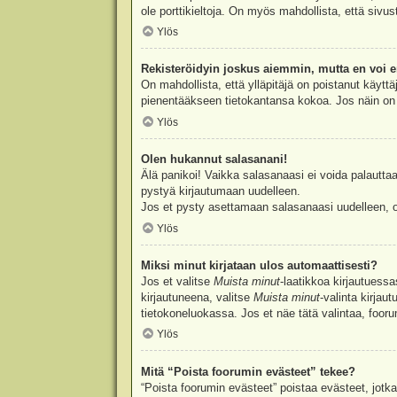
ole porttikieltoja. On myös mahdollista, että sivu
Ylös
Rekisteröidyin joskus aiemmin, mutta en voi e
On mahdollista, että ylläpitäjä on poistanut käyttä
pienentääkseen tietokantansa kokoa. Jos näin on k
Ylös
Olen hukannut salasanani!
Älä panikoi! Vaikka salasanaasi ei voida palauttaa
pystyä kirjautumaan uudelleen.
Jos et pysty asettamaan salasanaasi uudelleen, ot
Ylös
Miksi minut kirjataan ulos automaattisesti?
Jos et valitse
Muista minut
-laatikkoa kirjautuess
kirjautuneena, valitse
Muista minut
-valinta kirjau
tietokoneluokassa. Jos et näe tätä valintaa, foor
Ylös
Mitä “Poista foorumin evästeet” tekee?
“Poista foorumin evästeet” poistaa evästeet, jotka