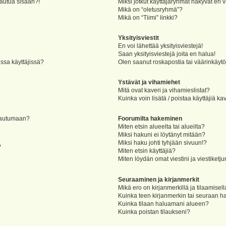
jautua sisään?!
Miksi jotkut käyttäjäryhmät näkyvät eri v
Mikä on “oletusryhmä”?
Mikä on “Tiimi” linkki?
Yksityisviestit
En voi lähettää yksityisviestejä!
Saan yksityisviestejä joita en halua!
ssa käyttäjissä?
Olen saanut roskapostia tai väärinkäytöks
Ystävät ja vihamiehet
Mitä ovat kaveri ja vihamieslistat?
Kuinka voin lisätä / poistaa käyttäjiä ka
rjautumaan?
Foorumilta hakeminen
Miten etsin alueelta tai alueilta?
Miksi hakuni ei löytänyt mitään?
Miksi haku johti tyhjään sivuun!?
?
Miten etsin käyttäjiä?
Miten löydän omat viestini ja viestiketju
Seuraaminen ja kirjanmerkit
Mikä ero on kirjanmerkillä ja tilaamisel
Kuinka teen kirjanmerkin tai seuraan h
Kuinka tilaan haluamani alueen?
Kuinka poistan tilaukseni?