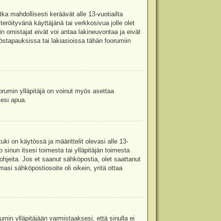
ka mahdollisesti keräävät alle 13-vuotiailta
teröityvänä käyttäjänä tai verkkosivua jolle olet
omistajat eivät voi antaa lakineuvontaa ja eivät
stapauksissa tai lakiasioissa tähän foorumiin
oorumin ylläpitäjä on voinut myös asettaa
sesi apua.
i on käytössä ja määrittelit olevasi alle 13-
 sinun itsesi toimesta tai ylläpitäjän toimesta
 ohjeita. Jos et saanut sähköpostia, olet saattanut
asi sähköpostiosoite oli oikein, yritä ottaa
min ylläpitäjään varmistaaksesi, että sinulla ei