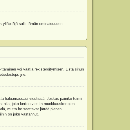
s ylläpitäjä sallii tämän ominaisuuden.
oittaminen voi vaatia rekisteröitymisen. Lista sinun
etiedostoja, jne.
etta haluamassasi viestissä. Joskus painike toimii
isi alla, joka kertoo viestin muokkauskertojen
tiä, mutta he saattavat jättää pienen
ihin on joku vastannut.