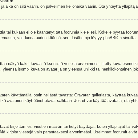
väärin!
a aika on silti väärin, on palvelimen kellonaika väärin. Ota yhteyttä ylläpitä
ettia tai kukaan ei ole kääntänyt tätä foorumia kielellesi. Kokeile pyytää foorum
e olemassa, voit luoda uuden käännöksen. Lisätietoja löytyy
phpBB
®:n sivuilta.
aa näkyä kaksi kuvaa. Yksi niistä voi olla arvonimeesi liitetty kuva esimerki
, yleensä isompi kuva on avatar ja on yleensä uniikki tai henkilökohtainen joka
vataren käyttämällä jotain neljästä tavasta: Gravatar, galleriasta, käyttää kuva
kä avatarien käyttöönottotavat sallitaan. Jos et voi käyttää avataria, ota yhte
avat kirjoittamiesi viestien määrän tai tietyt käyttäjät, kuten ylläpitäjät tai 
 Älä kirjoita viestejä vain parantaaksesi arvonimeäsi. Useimmat foorumit eivät si