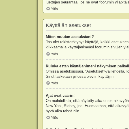
luettujen seurantaa, jos ne ovat foorumin ylläpit
Ylös
Käyttäjän asetukset
Miten muutan asetuksiani?
Jos olet rekisteröitynyt käyttäjä, kaikki asetukse
klikkaamalla käyttäjänimeäsi foorumin sivujen yläl
Ylös
Kuinka estän käyttäjänimeni näkymisen paikall
Omissa asetuksissasi, “Asetukset”-välilehdellä, l
Sinut lasketaan piilossa oleviin käyttäjiin.
Ylös
Ajat ovat väärin!
On mahdollista, että näytetty aika on eri aikavyö
New York, Sidney, jne. Huomaathan, että aikavyöhy
hyvä aika tehdä niin.
Ylös