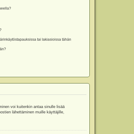
lueella?
?
rinkäytöstapauksissa tai lakiasioissa tähän
ään?
minen voi kuitenkin antaa sinulle lisää
stien lähettäminen muille käyttäjille,