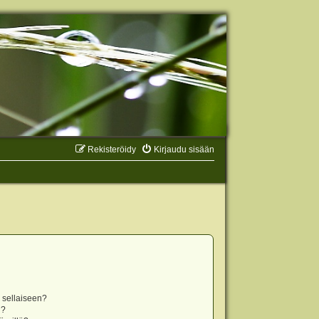
Rekisteröidy
Kirjaudu sisään
n sellaiseen?
i?