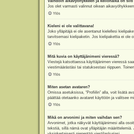
Vaihdoin aikavyöhykkeen ja kellonaika on silti 
Jos olet varmasti valinnut oikean aikavyöhykkeen j
Ylös
Kieleni ei ole valittavana!
Joko ylläpitäjä ei ole asentanut kielellesi kielipak
tarvitsemasi kielipaketin. Jos kielipakettia ei ol
Ylös
Mitä kuvia on käyttäjänimeni vieressä?
Viestejä katsottaessa käyttäjänimen vieressä saatt
viestimäärästäsi tai statuksestasi riippuen. Toinen
Ylös
Miten asetan avataren?
Omissa asetuksissa, “Profiilin” alla, voit lisätä a
päättää otetaanko avataret käyttöön ja valitsee mit
Ylös
Mikä on arvonimi ja miten vaihdan sen?
Arvonimet, jotka näkyvät käyttäjänimesi alla osoitt
tekstiä, sillä nämä ovat ylläpitäjän määrittelemiä.
yksinkertaisesti pienentää viestilaskuriasi.