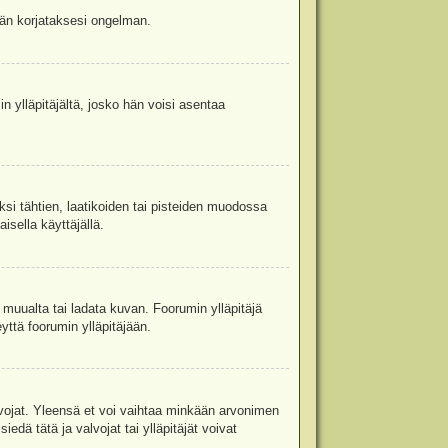
jään korjataksesi ongelman.
in ylläpitäjältä, josko hän voisi asentaa
ksi tähtien, laatikoiden tai pisteiden muodossa
isella käyttäjällä.
a muualta tai ladata kuvan. Foorumin ylläpitäjä
yttä foorumin ylläpitäjään.
valvojat. Yleensä et voi vaihtaa minkään arvonimen
edä tätä ja valvojat tai ylläpitäjät voivat