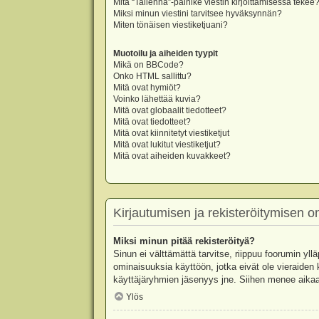
Mitä “Tallenna”-painike viestin kirjoittamisessa tekee
Miksi minun viestini tarvitsee hyväksynnän?
Miten tönäisen viestiketjuani?
Muotoilu ja aiheiden tyypit
Mikä on BBCode?
Onko HTML sallittu?
Mitä ovat hymiöt?
Voinko lähettää kuvia?
Mitä ovat globaalit tiedotteet?
Mitä ovat tiedotteet?
Mitä ovat kiinnitetyt viestiketjut
Mitä ovat lukitut viestiketjut?
Mitä ovat aiheiden kuvakkeet?
Kirjautumisen ja rekisteröitymisen 
Miksi minun pitää rekisteröityä?
Sinun ei välttämättä tarvitse, riippuu foorumin yllä
ominaisuuksia käyttöön, jotka eivät ole vieraiden 
käyttäjäryhmien jäsenyys jne. Siihen menee aikaa
Ylös