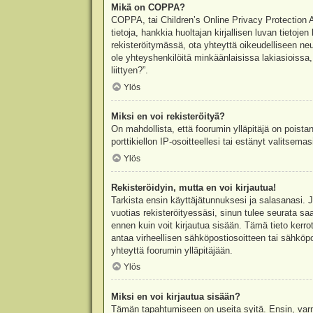
Mikä on COPPA?
COPPA, tai Children’s Online Privacy Protection Ac
tietoja, hankkia huoltajan kirjallisen luvan tieto
rekisteröitymässä, ota yhteyttä oikeudelliseen n
ole yhteyshenkilöitä minkäänlaisissa lakiasioiss
liittyen?”.
Ylös
Miksi en voi rekisteröityä?
On mahdollista, että foorumin ylläpitäjä on poista
porttikiellon IP-osoitteellesi tai estänyt valitsem
Ylös
Rekisteröidyin, mutta en voi kirjautua!
Tarkista ensin käyttäjätunnuksesi ja salasanasi. 
vuotias rekisteröityessäsi, sinun tulee seurata sa
ennen kuin voit kirjautua sisään. Tämä tieto kerro
antaa virheellisen sähköpostiosoitteen tai sähköpo
yhteyttä foorumin ylläpitäjään.
Ylös
Miksi en voi kirjautua sisään?
Tämän tapahtumiseen on useita syitä. Ensin, varmis