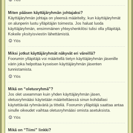
Ylös
Miten pääsen käyttäjäryhmän johtajaksi?
Käyttäjäryhmän johtaja on yleensä määritelty, kun käyttäjäryhmät
on alunperin luotu ylläpitäjän toimesta. Jos haluat luoda
käyttäjäryhmän, ensimmäinen yhteyshenkilösi tulisi olla ylläpitäjä.
Kokeile yksityisviestin lähettämistä.
Ylös
Miksi jotkut käyttäjäryhmät näkyvät eri väreillä?
Foorumin ylläpitäjä voi määritellä tietyn käyttäjäryhmän jäsenille
värin joka helpottaa kyseisen käyttäjäryhmän jäsenten
tunnistamista.
Ylös
Mikä on “oletusryhmä”?
Jos olet useamman kuin yhden käyttäjäryhmän jäsen,
oletusryhmääsi käytetään määriteltäessä sinun kohdallasi
käytettävää ryhmäväriä ja titteliä. Foorumin ylläpitäjä saattaa antaa
sinulle oikeudet vaihtaa oletusryhmääsi omista asetuksista.
Ylös
Mikä on “Tiimi” linkki?