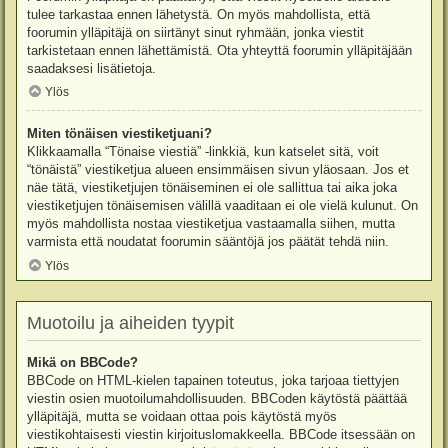
tulee tarkastaa ennen lähetystä. On myös mahdollista, että
foorumin ylläpitäjä on siirtänyt sinut ryhmään, jonka viestit
tarkistetaan ennen lähettämistä. Ota yhteyttä foorumin ylläpitäjään
saadaksesi lisätietoja.
Ylös
Miten tönäisen viestiketjuani?
Klikkaamalla “Tönaise viestiä” -linkkiä, kun katselet sitä, voit
“tönäistä” viestiketjua alueen ensimmäisen sivun yläosaan. Jos et
näe tätä, viestiketjujen tönäiseminen ei ole sallittua tai aika joka
viestiketjujen tönäisemisen välillä vaaditaan ei ole vielä kulunut. On
myös mahdollista nostaa viestiketjua vastaamalla siihen, mutta
varmista että noudatat foorumin sääntöjä jos päätät tehdä niin.
Ylös
Muotoilu ja aiheiden tyypit
Mikä on BBCode?
BBCode on HTML-kielen tapainen toteutus, joka tarjoaa tiettyjen
viestin osien muotoilumahdollisuuden. BBCoden käytöstä päättää
ylläpitäjä, mutta se voidaan ottaa pois käytöstä myös
viestikohtaisesti viestin kirjoituslomakkeella. BBCode itsessään on