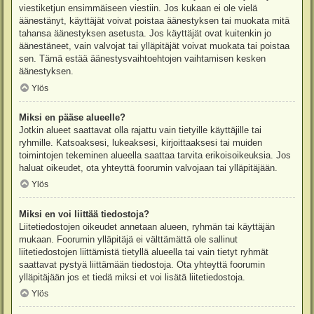
viestiketjun ensimmäiseen viestiin. Jos kukaan ei ole vielä
äänestänyt, käyttäjät voivat poistaa äänestyksen tai muokata mitä
tahansa äänestyksen asetusta. Jos käyttäjät ovat kuitenkin jo
äänestäneet, vain valvojat tai ylläpitäjät voivat muokata tai poistaa
sen. Tämä estää äänestysvaihtoehtojen vaihtamisen kesken
äänestyksen.
Ylös
Miksi en pääse alueelle?
Jotkin alueet saattavat olla rajattu vain tietyille käyttäjille tai
ryhmille. Katsoaksesi, lukeaksesi, kirjoittaaksesi tai muiden
toimintojen tekeminen alueella saattaa tarvita erikoisoikeuksia. Jos
haluat oikeudet, ota yhteyttä foorumin valvojaan tai ylläpitäjään.
Ylös
Miksi en voi liittää tiedostoja?
Liitetiedostojen oikeudet annetaan alueen, ryhmän tai käyttäjän
mukaan. Foorumin ylläpitäjä ei välttämättä ole sallinut
liitetiedostojen liittämistä tietyllä alueella tai vain tietyt ryhmät
saattavat pystyä liittämään tiedostoja. Ota yhteyttä foorumin
ylläpitäjään jos et tiedä miksi et voi lisätä liitetiedostoja.
Ylös