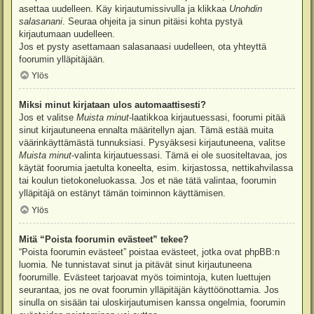
asettaa uudelleen. Käy kirjautumissivulla ja klikkaa
Unohdin
salasanani
. Seuraa ohjeita ja sinun pitäisi kohta pystyä
kirjautumaan uudelleen.
Jos et pysty asettamaan salasanaasi uudelleen, ota yhteyttä
foorumin ylläpitäjään.
Ylös
Miksi minut kirjataan ulos automaattisesti?
Jos et valitse
Muista minut
-laatikkoa kirjautuessasi, foorumi pitää
sinut kirjautuneena ennalta määritellyn ajan. Tämä estää muita
väärinkäyttämästä tunnuksiasi. Pysyäksesi kirjautuneena, valitse
Muista minut
-valinta kirjautuessasi. Tämä ei ole suositeltavaa, jos
käytät foorumia jaetulta koneelta, esim. kirjastossa, nettikahvilassa
tai koulun tietokoneluokassa. Jos et näe tätä valintaa, foorumin
ylläpitäjä on estänyt tämän toiminnon käyttämisen.
Ylös
Mitä “Poista foorumin evästeet” tekee?
“Poista foorumin evästeet” poistaa evästeet, jotka ovat phpBB:n
luomia. Ne tunnistavat sinut ja pitävät sinut kirjautuneena
foorumille. Evästeet tarjoavat myös toimintoja, kuten luettujen
seurantaa, jos ne ovat foorumin ylläpitäjän käyttöönottamia. Jos
sinulla on sisään tai uloskirjautumisen kanssa ongelmia, foorumin