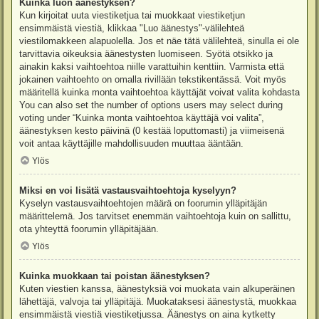
Kuinka luon äänestyksen?
Kun kirjoitat uuta viestiketjua tai muokkaat viestiketjun
ensimmäistä viestiä, klikkaa "Luo äänestys"-välilehteä
viestilomakkeen alapuolella. Jos et näe tätä välilehteä, sinulla ei ole
tarvittavia oikeuksia äänestysten luomiseen. Syötä otsikko ja
ainakin kaksi vaihtoehtoa niille varattuihin kenttiin. Varmista että
jokainen vaihtoehto on omalla rivillään tekstikentässä. Voit myös
määritellä kuinka monta vaihtoehtoa käyttäjät voivat valita kohdasta
You can also set the number of options users may select during
voting under “Kuinka monta vaihtoehtoa käyttäjä voi valita”,
äänestyksen kesto päivinä (0 kestää loputtomasti) ja viimeisenä
voit antaa käyttäjille mahdollisuuden muuttaa ääntään.
Ylös
Miksi en voi lisätä vastausvaihtoehtoja kyselyyn?
Kyselyn vastausvaihtoehtojen määrä on foorumin ylläpitäjän
määrittelemä. Jos tarvitset enemmän vaihtoehtoja kuin on sallittu,
ota yhteyttä foorumin ylläpitäjään.
Ylös
Kuinka muokkaan tai poistan äänestyksen?
Kuten viestien kanssa, äänestyksiä voi muokata vain alkuperäinen
lähettäjä, valvoja tai ylläpitäjä. Muokataksesi äänestystä, muokkaa
ensimmäistä viestiä viestiketjussa. Äänestys on aina kytketty