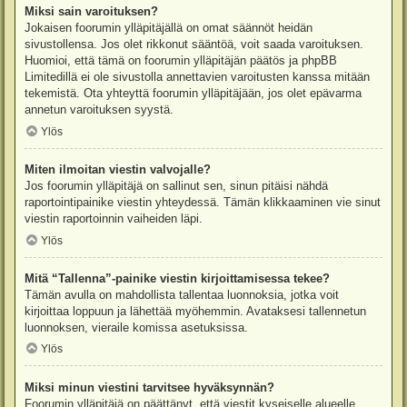
Miksi sain varoituksen?
Jokaisen foorumin ylläpitäjällä on omat säännöt heidän
sivustollensa. Jos olet rikkonut sääntöä, voit saada varoituksen.
Huomioi, että tämä on foorumin ylläpitäjän päätös ja phpBB
Limitedillä ei ole sivustolla annettavien varoitusten kanssa mitään
tekemistä. Ota yhteyttä foorumin ylläpitäjään, jos olet epävarma
annetun varoituksen syystä.
Ylös
Miten ilmoitan viestin valvojalle?
Jos foorumin ylläpitäjä on sallinut sen, sinun pitäisi nähdä
raportointipainike viestin yhteydessä. Tämän klikkaaminen vie sinut
viestin raportoinnin vaiheiden läpi.
Ylös
Mitä “Tallenna”-painike viestin kirjoittamisessa tekee?
Tämän avulla on mahdollista tallentaa luonnoksia, jotka voit
kirjoittaa loppuun ja lähettää myöhemmin. Avataksesi tallennetun
luonnoksen, vieraile komissa asetuksissa.
Ylös
Miksi minun viestini tarvitsee hyväksynnän?
Foorumin ylläpitäjä on päättänyt, että viestit kyseiselle alueelle