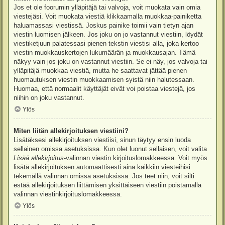
Jos et ole foorumin ylläpitäjä tai valvoja, voit muokata vain omia
viestejäsi. Voit muokata viestiä klikkaamalla muokkaa-painiketta
haluamassasi viestissä. Joskus painike toimii vain tietyn ajan
viestin luomisen jälkeen. Jos joku on jo vastannut viestiin, löydät
viestiketjuun palatessasi pienen tekstin viestisi alla, joka kertoo
viestin muokkauskertojen lukumäärän ja muokkausajan. Tämä
näkyy vain jos joku on vastannut viestiin. Se ei näy, jos valvoja tai
ylläpitäjä muokkaa viestiä, mutta he saattavat jättää pienen
huomautuksen viestin muokkaamisen syistä niin halutessaan.
Huomaa, että normaalit käyttäjät eivät voi poistaa viestejä, jos
niihin on joku vastannut.
Ylös
Miten liitän allekirjoituksen viestiini?
Lisätäksesi allekirjoituksen viestiisi, sinun täytyy ensin luoda
sellainen omissa asetuksissa. Kun olet luonut sellaisen, voit valita
Lisää allekirjoitus
-valinnan viestin kirjoituslomakkeessa. Voit myös
lisätä allekirjoituksen automaattisesti aina kaikkiin viesteihisi
tekemällä valinnan omissa asetuksissa. Jos teet niin, voit silti
estää allekirjoituksen liittämisen yksittäiseen viestiin poistamalla
valinnan viestinkirjoituslomakkeessa.
Ylös