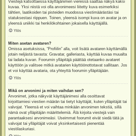
Viestejä katsottaessa käyttäjänimen vieressä saattaa näkyä kaksi
kuvaa. Yksi niistä voi olla arvonimeesi liitetty kuva esimerkiksi
tähtien, laatikoiden tai pisteiden muodossa viestimäärästäsi tai
statuksestasi riippuen. Toinen, yleensä isompi kuva on avatar ja on
yleensä uniikki tai henkilökohtainen jokaisella käyttäjällä.
Ylös
Miten asetan avataren?
Omissa asetuksissa, “Profiilin” alla, voit lisätä avataren käyttämällä
jotain neljästä tavasta: Gravatar, galleriasta, käyttää kuvaa muualta
tai ladata kuvan. Foorumin ylläpitäjä päättää otetaanko avataret
käyttöön ja valitsee mitkä avatarien käyttöönottotavat sallitaan. Jos
et voi käyttää avataria, ota yhteyttä foorumin ylläpitäjään.
Ylös
Mikä on arvonimi ja miten vaihdan sen?
Arvonimet, jotka näkyvät käyttäjänimesi alla osoittavat
kirjoittamiesi viestien määrän tai tietyt käyttäjät, kuten ylläpitäjät tai
valvojat. Yleensä et voi vaihtaa minkään arvonimen tekstiä, sillä
nämä ovat ylläpitäjän määrittelemiä. Älä kirjoita viestejä vain
parantaaksesi arvonimeäsi. Useimmat foorumit eivät siedä tätä ja
valvojat tai ylläpitäjät voivat yksinkertaisesti pienentää
viestilaskuriasi.