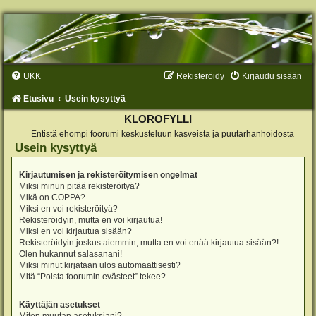
UKK
Rekisteröidy
Kirjaudu sisään
Etusivu
Usein kysyttyä
KLOROFYLLI
Entistä ehompi foorumi keskusteluun kasveista ja puutarhanhoidosta
Usein kysyttyä
Kirjautumisen ja rekisteröitymisen ongelmat
Miksi minun pitää rekisteröityä?
Mikä on COPPA?
Miksi en voi rekisteröityä?
Rekisteröidyin, mutta en voi kirjautua!
Miksi en voi kirjautua sisään?
Rekisteröidyin joskus aiemmin, mutta en voi enää kirjautua sisään?!
Olen hukannut salasanani!
Miksi minut kirjataan ulos automaattisesti?
Mitä “Poista foorumin evästeet” tekee?
Käyttäjän asetukset