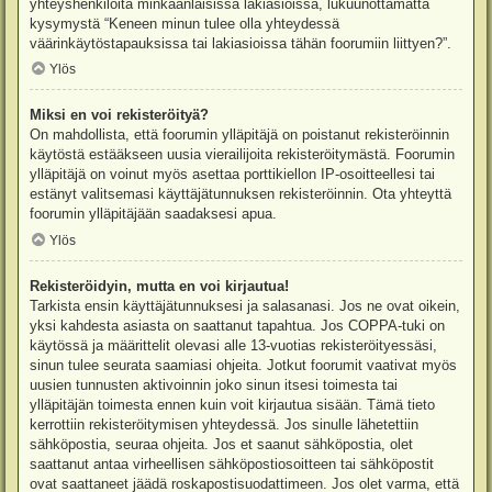
yhteyshenkilöitä minkäänlaisissa lakiasioissa, lukuunottamatta
kysymystä “Keneen minun tulee olla yhteydessä
väärinkäytöstapauksissa tai lakiasioissa tähän foorumiin liittyen?”.
Ylös
Miksi en voi rekisteröityä?
On mahdollista, että foorumin ylläpitäjä on poistanut rekisteröinnin
käytöstä estääkseen uusia vierailijoita rekisteröitymästä. Foorumin
ylläpitäjä on voinut myös asettaa porttikiellon IP-osoitteellesi tai
estänyt valitsemasi käyttäjätunnuksen rekisteröinnin. Ota yhteyttä
foorumin ylläpitäjään saadaksesi apua.
Ylös
Rekisteröidyin, mutta en voi kirjautua!
Tarkista ensin käyttäjätunnuksesi ja salasanasi. Jos ne ovat oikein,
yksi kahdesta asiasta on saattanut tapahtua. Jos COPPA-tuki on
käytössä ja määrittelit olevasi alle 13-vuotias rekisteröityessäsi,
sinun tulee seurata saamiasi ohjeita. Jotkut foorumit vaativat myös
uusien tunnusten aktivoinnin joko sinun itsesi toimesta tai
ylläpitäjän toimesta ennen kuin voit kirjautua sisään. Tämä tieto
kerrottiin rekisteröitymisen yhteydessä. Jos sinulle lähetettiin
sähköpostia, seuraa ohjeita. Jos et saanut sähköpostia, olet
saattanut antaa virheellisen sähköpostiosoitteen tai sähköpostit
ovat saattaneet jäädä roskapostisuodattimeen. Jos olet varma, että