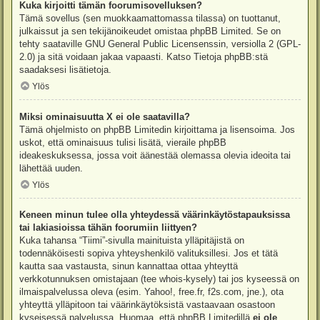
Kuka kirjoitti tämän foorumisovelluksen?
Tämä sovellus (sen muokkaamattomassa tilassa) on tuottanut,
julkaissut ja sen tekijänoikeudet omistaa
phpBB Limited
. Se on
tehty saataville GNU General Public Licensenssin, versiolla 2 (GPL-
2.0) ja sitä voidaan jakaa vapaasti. Katso
Tietoja phpBB:stä
saadaksesi lisätietoja.
Ylös
Miksi ominaisuutta X ei ole saatavilla?
Tämä ohjelmisto on phpBB Limitedin kirjoittama ja lisensoima. Jos
uskot, että ominaisuus tulisi lisätä, vieraile
phpBB
ideakeskuksessa
, jossa voit äänestää olemassa olevia ideoita tai
lähettää uuden.
Ylös
Keneen minun tulee olla yhteydessä väärinkäytöstapauksissa
tai lakiasioissa tähän foorumiin liittyen?
Kuka tahansa “Tiimi”-sivulla mainituista ylläpitäjistä on
todennäköisesti sopiva yhteyshenkilö valituksillesi. Jos et tätä
kautta saa vastausta, sinun kannattaa ottaa yhteyttä
verkkotunnuksen omistajaan (tee
whois-kysely
) tai jos kyseessä on
ilmaispalvelussa oleva (esim. Yahoo!, free.fr, f2s.com, jne.), ota
yhteyttä ylläpitoon tai väärinkäytöksistä vastaavaan osastoon
kyseisessä palvelussa. Huomaa, että phpBB Limitedillä
ei ole