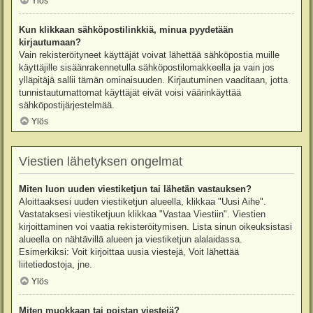
Ylös
Kun klikkaan sähköpostilinkkiä, minua pyydetään
kirjautumaan?
Vain rekisteröityneet käyttäjät voivat lähettää sähköpostia muille
käyttäjille sisäänrakennetulla sähköpostilomakkeella ja vain jos
ylläpitäjä sallii tämän ominaisuuden. Kirjautuminen vaaditaan, jotta
tunnistautumattomat käyttäjät eivät voisi väärinkäyttää
sähköpostijärjestelmää.
Ylös
Viestien lähetyksen ongelmat
Miten luon uuden viestiketjun tai lähetän vastauksen?
Aloittaaksesi uuden viestiketjun alueella, klikkaa "Uusi Aihe".
Vastataksesi viestiketjuun klikkaa "Vastaa Viestiin". Viestien
kirjoittaminen voi vaatia rekisteröitymisen. Lista sinun oikeuksistasi
alueella on nähtävillä alueen ja viestiketjun alalaidassa.
Esimerkiksi: Voit kirjoittaa uusia viestejä, Voit lähettää
liitetiedostoja, jne.
Ylös
Miten muokkaan tai poistan viestejä?