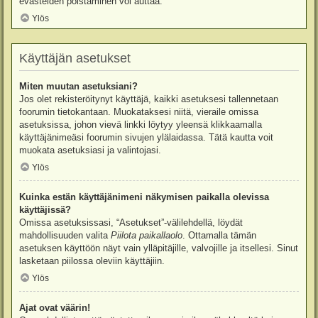
evästeiden poistaminen voi auttaa.
Ylös
Käyttäjän asetukset
Miten muutan asetuksiani?
Jos olet rekisteröitynyt käyttäjä, kaikki asetuksesi tallennetaan
foorumin tietokantaan. Muokataksesi niitä, vieraile omissa
asetuksissa, johon vievä linkki löytyy yleensä klikkaamalla
käyttäjänimeäsi foorumin sivujen ylälaidassa. Tätä kautta voit
muokata asetuksiasi ja valintojasi.
Ylös
Kuinka estän käyttäjänimeni näkymisen paikalla olevissa
käyttäjissä?
Omissa asetuksissasi, “Asetukset”-välilehdellä, löydät
mahdollisuuden valita
Piilota paikallaolo
. Ottamalla tämän
asetuksen käyttöön näyt vain ylläpitäjille, valvojille ja itsellesi. Sinut
lasketaan piilossa oleviin käyttäjiin.
Ylös
Ajat ovat väärin!