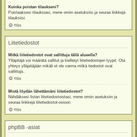
Kuinka poistan tilaukseni?
Poistaaksesi tilauksiasi, mene omiin asetuksiisi ja seuraa linkkejä
tilauksiisi.
Ylös
Liitetiedostot
Mitkä liitetiedostot ovat sallittuja tällä alueella?
Ylläpitäjä voi määrätä sallitut ja kielletyt liitetiedostojen tyypit. Ota
yhteys ylläpitäjään mikäli et ole varma mitkä tiedostot ovat
sallittuja..
Ylös
Mistä löydän lähettämäni liitetiedostot?
Nähdäksesi listan liitetiedostoistasi, mene omiin asetuksiin ja
seuraa linkkejä liitetiedostot-osioon.
Ylös
phpBB -asiat