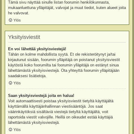
Tämä sivu näyttää sinulle listan foorumin henkilökunnasta,
mukaanluettuna ylläpitäjät, valvojat ja muut tiedot, kuten alueet joita
he valvovat.
Ylös
Yksityisviestit
En voi lähettää yksityisviestejä!
Tähän on kolme mahdollista syytä. Et ole rekisteröitynyt ja/tai
kirjautunut sisään, foorumin ylläpitäjä on poistanut yksityisviestit
käytöstä koko foorumilta tai foorumin ylläpitäjä on estänyt sinua
lähettämästä yksityisviestejä. Ota yhteyttä foorumin ylläpitäjään
saadaksesi lisätietoja.
Ylös
Saan yksityisviestejä joita en halua!
Voit automaattisesti poistaa yksityisviestit tietyltä käyttäjältä
käyttämällä käyttäjänhallinnan viestisääntöjä. Jos saat
väärinkäytöksiä sisältäviä viestejä tietyltä käyttäjältä, voit
raportoida viestit valvojille. Heillä on oikeudet estää käyttäjiä
lähettämästä yksityisviestejä.
Ylös