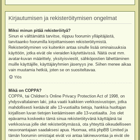
Kirjautumisen ja rekisteröitymisen ongelmat
Miksi minun pitää rekisteröityä?
Sinun ei välttämättä tarvitse, riippuu foorumin ylläpitäjästä,
tarvitaanko foorumilla kirjoittamiseen rekisteröitymistä.
Rekisteröityminen voi kuitenkin antaa sinulle lisää ominaisuuksia
käyttöön, jotka eivät ole vieraiden käytettävissä. Näitä ovat mm.
avatar-kuvan määrittely, yksityisviestit, sähköpostien lähettäminen
muille käyttäjille, käyttäjäryhmien jäsenyys jne. Siihen menee aikaa
vain muutamia hetkiä, joten se on suositeltavaa.
Ylös
Mikä on COPPA?
COPPA, tai Children’s Online Privacy Protection Act of 1998, on
yhdysvaltalainen laki, joka vaatii kaikkien verkkosivustojen, jotka
mahdollisesti keräävät alle 13-vuotiailta tietoja, hankkia huoltajan
kirjallisen luvan tietojen keräämiseen alle 13-vuotiaalta. Jos olet
epävarma koskeeko tämä sinua rekisteröityvänä käyttäjänä tai
verkkosivua jolle olet rekisteröitymässä, ota yhteyttä oikeudelliseen
neuvonantajaan saadaksesi apua. Huomaa, että phpBB Limited ja
tämän foorumin omistajat eivät voi antaa lakineuvontaa ja eivät ole