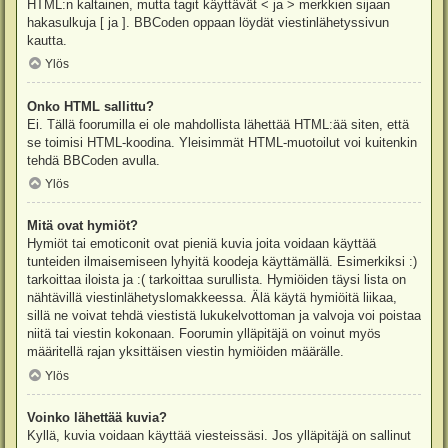
HTML:n kaltainen, mutta tagit käyttävät < ja > merkkien sijaan
hakasulkuja [ ja ]. BBCoden oppaan löydät viestinlähetyssivun
kautta.
Ylös
Onko HTML sallittu?
Ei. Tällä foorumilla ei ole mahdollista lähettää HTML:ää siten, että
se toimisi HTML-koodina. Yleisimmät HTML-muotoilut voi kuitenkin
tehdä BBCoden avulla.
Ylös
Mitä ovat hymiöt?
Hymiöt tai emoticonit ovat pieniä kuvia joita voidaan käyttää
tunteiden ilmaisemiseen lyhyitä koodeja käyttämällä. Esimerkiksi :)
tarkoittaa iloista ja :( tarkoittaa surullista. Hymiöiden täysi lista on
nähtävillä viestinlähetyslomakkeessa. Älä käytä hymiöitä liikaa,
sillä ne voivat tehdä viestistä lukukelvottoman ja valvoja voi poistaa
niitä tai viestin kokonaan. Foorumin ylläpitäjä on voinut myös
määritellä rajan yksittäisen viestin hymiöiden määrälle.
Ylös
Voinko lähettää kuvia?
Kyllä, kuvia voidaan käyttää viesteissäsi. Jos ylläpitäjä on sallinut