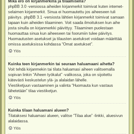
Mikä ero on kirjanmerkillä ja tilaamisella?
phpBB 3.0 -versiossa aiheiden kirjanmerkit toimivat kuten internet-
selaimen kirjanmerkit. Sinua ei huomautettu jos aiheeseen tuli
päivitys. phpBB 3.1 -versiosta lähtien kirjanmerkit toimivat samaan
tapaan kuin aiheiden tilaaminen. Voit saada ilmoituksen kun aihe
josta sinulla on kirjanmerkki päivittyy. Tilaaminen puolestaan
huomauttaa sinua kun aiheeseen tai foorumiin tulee päivitys.
Huomautusten asetukset ja tilausten asetukset voidaan määrittää
omissa asetuksissa kohdassa “Omat asetukset”.
Ylös
Kuinka teen kirjanmerkin tai seuraan haluamaani aihetta?
Voit tehdä kirjanmekin tai tilata haluamasi aiheen valitsemalla
sopivan linkin “Aiheen työkalut” -valikossa, joka on sijoitettu
kätevästi keskustelun ylä- ja alalaidan lähelle.
Viestiketjuun vastaaminen ja valinta “Huomauta kun vastaus
lähetetään” tilaa viestiketjun.
Ylös
Kuinka tilaan haluamani alueen?
Tilataksesi haluamasi alueen, valitse “Tilaa alue” -linkki, aluesivun
alalaidassa.
Ylös