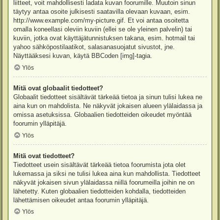
liitteet, voit mahdollisesti ladata kuvan foorumille. Muutoin sinun
täytyy antaa osoite julkisesti saatavilla olevaan kuvaan, esim.
http://www.example.com/my-picture.gif. Et voi antaa osoitetta
omalla koneellasi oleviin kuviin (ellei se ole yleinen palvelin) tai
kuviin, jotka ovat käyttäjätunnistuksen takana, esim. hotmail tai
yahoo sähköpostilaatikot, salasanasuojatut sivustot, jne.
Näyttääksesi kuvan, käytä BBCoden [img]-tagia.
Ylös
Mitä ovat globaalit tiedotteet?
Globaalit tiedotteet sisältävät tärkeää tietoa ja sinun tulisi lukea ne
aina kun on mahdolista. Ne näkyvät jokaisen alueen ylälaidassa ja
omissa asetuksissa. Globaalien tiedotteiden oikeudet myöntää
foorumin ylläpitäjä.
Ylös
Mitä ovat tiedotteet?
Tiedotteet usein sisältävät tärkeää tietoa foorumista jota olet
lukemassa ja siksi ne tulisi lukea aina kun mahdollista. Tiedotteet
näkyvät jokaisen sivun ylälaidassa niillä foorumeilla joihin ne on
lähetetty. Kuten globaalien tiedotteiden kohdalla, tiedotteiden
lähettämisen oikeudet antaa foorumin ylläpitäjä.
Ylös