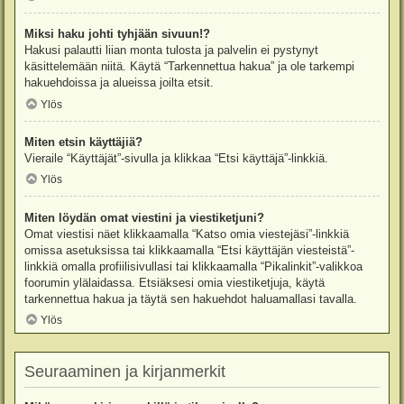
Miksi haku johti tyhjään sivuun!?
Hakusi palautti liian monta tulosta ja palvelin ei pystynyt
käsittelemään niitä. Käytä “Tarkennettua hakua” ja ole tarkempi
hakuehdoissa ja alueissa joilta etsit.
Ylös
Miten etsin käyttäjiä?
Vieraile “Käyttäjät”-sivulla ja klikkaa “Etsi käyttäjä”-linkkiä.
Ylös
Miten löydän omat viestini ja viestiketjuni?
Omat viestisi näet klikkaamalla “Katso omia viestejäsi”-linkkiä
omissa asetuksissa tai klikkaamalla “Etsi käyttäjän viesteistä”-
linkkiä omalla profiilisivullasi tai klikkaamalla “Pikalinkit”-valikkoa
foorumin ylälaidassa. Etsiäksesi omia viestiketjuja, käytä
tarkennettua hakua ja täytä sen hakuehdot haluamallasi tavalla.
Ylös
Seuraaminen ja kirjanmerkit