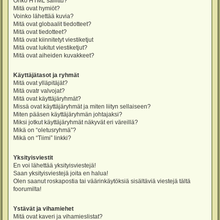
Onko HTML sallittu?
Mitä ovat hymiöt?
Voinko lähettää kuvia?
Mitä ovat globaalit tiedotteet?
Mitä ovat tiedotteet?
Mitä ovat kiinnitetyt viestiketjut
Mitä ovat lukitut viestiketjut?
Mitä ovat aiheiden kuvakkeet?
Käyttäjätasot ja ryhmät
Mitä ovat ylläpitäjät?
Mitä ovatr valvojat?
Mitä ovat käyttäjäryhmät?
Missä ovat käyttäjäryhmät ja miten liityn sellaiseen?
Miten pääsen käyttäjäryhmän johtajaksi?
Miksi jotkut käyttäjäryhmät näkyvät eri väreillä?
Mikä on “oletusryhmä”?
Mikä on “Tiimi” linkki?
Yksityisviestit
En voi lähettää yksityisviestejä!
Saan yksityisviestejä joita en halua!
Olen saanut roskapostia tai väärinkäytöksiä sisältäviä viestejä tältä
foorumilta!
Ystävät ja vihamiehet
Mitä ovat kaveri ja vihamieslistat?