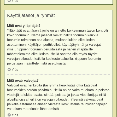
Ylös
Käyttäjätasot ja ryhmät
Mitä ovat ylläpitäjät?
Ylläpitäjät ovat jäseniä joille on annettu korkeimman tason kontrolli
koko foorumiin. Nämä jäsenet voivat hallita foorumin kaikkia
foorumin toiminnan osa-alueita, mukaan lukien oikeuksien
asettaminen, käyttäjien porttikiellot, käyttäjäryhmät ja valvojat
yms., riippuen foorumin perustajasta ja hänen ylläpitäjille
määrittelemistä oikeuksista. Heillä saattaa olla myös täydet
valvojan oikeudet kaikilla keskustelualueilla, riippuen foorumin
perustajan määrittelemistä asetuksista.
Ylös
Mitä ovatr valvojat?
Valvojat ovat henkilöitä (tai ryhmä henkilöitä) jotka katsovat
foorumeiden perään päivittäin. Heillä on on valta muokata ja poistaa
viestejä ja lukita, avata, siirtää, poistaa ja jakaa viestiketjuja niillä
alueilla joissa heillä on valvojan oikeudet. Yleensä valvojat ovat
paikalla estämässä aiheen vierestä keskustelua tai hyvien tapojen
vastaisen materiaalin lähettämistä.
Ylös