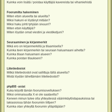
Kuinka voin lisätä / poistaa käyttäjiä kavereista tai vihamiehistä
Foorumilta hakeminen
Miten etsin alueelta tai alueilta?
Miksi hakuni ei löytänyt mitään?
Miksi haku johti tyhjään sivuun!?
Miten etsin käyttäjiä?
Miten löydän omat viestini ja viestiketjuni?
Seuraaminen ja kirjanmerkit
Mikä ero on kirjanmerkillä ja tilaamisella?
Kuinka teen kirjanmerkin tai seuraan haluamaani aihetta?
Kuinka tilaan haluamani alueen?
Kuinka poistan tilaukseni?
Liitetiedostot
Mitkä liitetiedostot ovat sallittuja tällä alueella?
Mistä löydän lähettämäni liitetiedostot?
phpBB -asiat
Kuka kirjoitti tämän foorumisovelluksen?
Miksi ominaisuutta X ei ole saatavilla?
Keneen minun tulee olla yhteydessä väärinkäytöstapauksissa tai
lakiasioissa tähän foorumiin liittyen?
Kuinka otan yhteyttä foorumin ylläpitäjään?