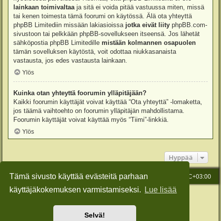
lainkaan toimivaltaa
ja sitä ei voida pitää vastuussa miten, missä
tai kenen toimesta tämä foorumi on käytössä. Älä ota yhteyttä
phpBB Limitediin missään lakiasioissa
jotka eivät liity
phpBB.com-
sivustoon tai pelkkään phpBB-sovellukseen itseensä. Jos lähetät
sähköpostia phpBB Limitedille
mistään kolmannen osapuolen
tämän sovelluksen käytöstä, voit odottaa niukkasanaista
vastausta, jos edes vastausta lainkaan.
Ylös
Kuinka otan yhteyttä foorumin ylläpitäjään?
Kaikki foorumin käyttäjät voivat käyttää “Ota yhteyttä” -lomaketta,
jos täämä vaihtoehto on foorumin ylläpitäjän mahdollistama.
Foorumin käyttäjät voivat käyttää myös “Tiimi”-linkkiä.
Ylös
Hyppää
Tämä sivusto käyttää evästeitä parhaan
Etusivu
Viesti Ylläpidolle
Kaikki ajat ovat
UTC+03:00
käyttäjäkokemuksen varmistamiseksi.
Lue lisää
Keskustelufoorumin ohjelmisto
phpBB
® Forum Software © phpBB Limited
Käännös: phpBB Suomi (lurttinen, harritapio, Pettis)
Style: Green-Style-Slim by Joyce&Luna
phpBB-Style-Design
Selvä!
Yksityisyys
|
Ehdot