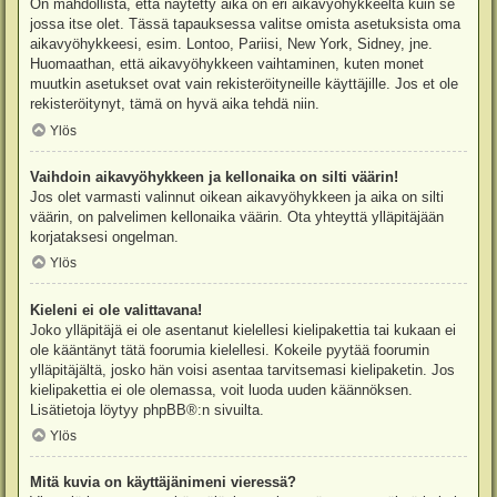
On mahdollista, että näytetty aika on eri aikavyöhykkeeltä kuin se
jossa itse olet. Tässä tapauksessa valitse omista asetuksista oma
aikavyöhykkeesi, esim. Lontoo, Pariisi, New York, Sidney, jne.
Huomaathan, että aikavyöhykkeen vaihtaminen, kuten monet
muutkin asetukset ovat vain rekisteröityneille käyttäjille. Jos et ole
rekisteröitynyt, tämä on hyvä aika tehdä niin.
Ylös
Vaihdoin aikavyöhykkeen ja kellonaika on silti väärin!
Jos olet varmasti valinnut oikean aikavyöhykkeen ja aika on silti
väärin, on palvelimen kellonaika väärin. Ota yhteyttä ylläpitäjään
korjataksesi ongelman.
Ylös
Kieleni ei ole valittavana!
Joko ylläpitäjä ei ole asentanut kielellesi kielipakettia tai kukaan ei
ole kääntänyt tätä foorumia kielellesi. Kokeile pyytää foorumin
ylläpitäjältä, josko hän voisi asentaa tarvitsemasi kielipaketin. Jos
kielipakettia ei ole olemassa, voit luoda uuden käännöksen.
Lisätietoja löytyy
phpBB
®:n sivuilta.
Ylös
Mitä kuvia on käyttäjänimeni vieressä?