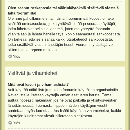
Olen saanut roskapostia tai väärinkäytöksiä sisältäviä viestejä
tältä foorumilta!
Olemme pahoillamme siitä. Tämän foorumin sähköpostilomake
sisältää ominaisuuksia, jotka yrittävät estää ja seurata käyttäjiä,
jotka lähettävät sellaisia viestejä, joten ota yhteyttä foorumin
ylläpitäjään ja lähetä hänelle täysi kopio saamastasi sähköpostista.
On tärkeää, että se sisältää kaikki otsaketiedot sähköpostista,
jotka sisältävät viestin lähettäjän tiedot. Foorumin ylläpitäjä voi
sitten toimia tarpeen mukaan.
Ylös
Ystävät ja vihamiehet
Mitä ovat kaveri ja vihamieslistat?
Voit käyttää näitä listoja muiden foorumin käyttäjien organisointiin.
Kaverilistalle lisätään käyttäjiä omien asetusten kautta. Tämä
auttaa nopeasti näkemään jos he ovat paikalla ja yksityisviestien
lähettämisessä. Teemasta riippuen näiden käyttäjien viestit
saatetaan myös korostaa. Jos lisäät käyttäjän vihamieheksi, kaikki
käyttäjän kirjoittamat viestit piilotetaan oletuksena.
Ylös