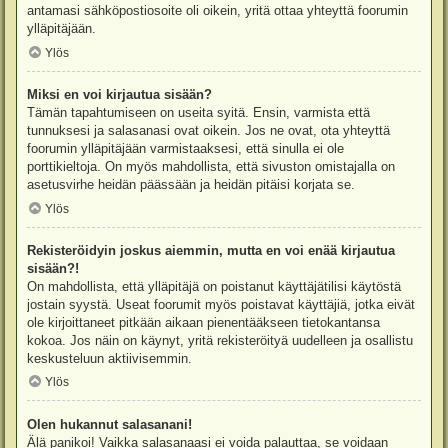
antamasi sähköpostiosoite oli oikein, yritä ottaa yhteyttä foorumin
ylläpitäjään.
Ylös
Miksi en voi kirjautua sisään?
Tämän tapahtumiseen on useita syitä. Ensin, varmista että
tunnuksesi ja salasanasi ovat oikein. Jos ne ovat, ota yhteyttä
foorumin ylläpitäjään varmistaaksesi, että sinulla ei ole
porttikieltoja. On myös mahdollista, että sivuston omistajalla on
asetusvirhe heidän päässään ja heidän pitäisi korjata se.
Ylös
Rekisteröidyin joskus aiemmin, mutta en voi enää kirjautua
sisään?!
On mahdollista, että ylläpitäjä on poistanut käyttäjätilisi käytöstä
jostain syystä. Useat foorumit myös poistavat käyttäjiä, jotka eivät
ole kirjoittaneet pitkään aikaan pienentääkseen tietokantansa
kokoa. Jos näin on käynyt, yritä rekisteröityä uudelleen ja osallistu
keskusteluun aktiivisemmin.
Ylös
Olen hukannut salasanani!
Älä panikoi! Vaikka salasanaasi ei voida palauttaa, se voidaan