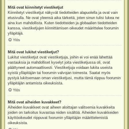
Mitä ovat kiinnitetyt viestiketjut
Kiinnitetyt viestiketjut näkyvät tiedotteiden alapuolella ja ovat vain
etusivulla. Ne ovat yleensä aika tärkeitä, joten sinun tulisi lukea ne
aina kun mahdollista. Kuten tiedotteiden ja globaalien tiedotteiden
kanssa, viestiketjujen kiinnittämisen oikeudet määrittelee foorumin
ylläpitäjä.
Ylös
Mitä ovat lukitut viestiketjut?
Lukitut viestiketjut ovat viestiketjuja, joihin ei voi enää lähettää
vastauksia ja mahdolliset kyselyt joita viestiketjussa oli, ovat
päättyneet automaattisesti. Viestiketjuja voidaan lukita useista
syistä ylläpitäjän tai foorumin valvojan toimesta. Saatat myös
pystyä lukitsemaan oman viestiketjusi, mutta tämä riippuu foorumin
ylläpitäjän antamista oikeuksista.
Ylös
Mitä ovat aiheiden kuvakkeet?
Aiheiden kuvakkeet ovat aiheen aloittajan valitsemia kuvakkeita
joiden on tarkoitus kuvastaa niiden sisältöä. Aiheiden kuvakkeiden
käyttöoikeudet riippuvat foorumin ylläpitäjän määrittelemistä
oikeuksista.