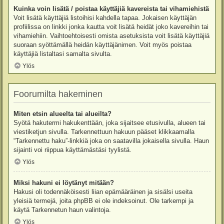
Kuinka voin lisätä / poistaa käyttäjiä kavereista tai vihamiehistä
Voit lisätä käyttäjiä listoihisi kahdella tapaa. Jokaisen käyttäjän
profiilissa on linkki jonka kautta voit lisätä heidät joko kavereihin tai
vihamiehiin. Vaihtoehtoisesti omista asetuksista voit lisätä käyttäjiä
suoraan syöttämällä heidän käyttäjänimen. Voit myös poistaa
käyttäjiä listaltasi samalta sivulta.
Ylös
Foorumilta hakeminen
Miten etsin alueelta tai alueilta?
Syötä hakutermi hakukenttään, joka sijaitsee etusivulla, alueen tai
viestiketjun sivulla. Tarkennettuun hakuun pääset klikkaamalla
“Tarkennettu haku”-linkkiä joka on saatavilla jokaisella sivulla. Haun
sijainti voi riippua käyttämästäsi tyylistä.
Ylös
Miksi hakuni ei löytänyt mitään?
Hakusi oli todennäköisesti liian epämääräinen ja sisälsi useita
yleisiä termejä, joita phpBB ei ole indeksoinut. Ole tarkempi ja
käytä Tarkennetun haun valintoja.
Ylös