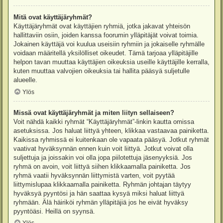
Mitä ovat käyttäjäryhmät?
Käyttäjäryhmät ovat käyttäjien ryhmiä, jotka jakavat yhteisön
hallittaviin osiin, joiden kanssa foorumin ylläpitäjät voivat toimia.
Jokainen käyttäjä voi kuulua useisiin ryhmiin ja jokaiselle ryhmälle
voidaan määritellä yksilölliset oikeudet. Tämä tarjoaa ylläpitäjille
helpon tavan muuttaa käyttäjien oikeuksia useille käyttäjille kerralla,
kuten muuttaa valvojien oikeuksia tai hallita pääsyä suljetulle
alueelle.
Ylös
Missä ovat käyttäjäryhmät ja miten liityn sellaiseen?
Voit nähdä kaikki ryhmät “Käyttäjäryhmät”-linkin kautta omissa
asetuksissa. Jos haluat liittyä yhteen, klikkaa vastaavaa painiketta.
Kaikissa ryhmissä ei kuitenkaan ole vapaata pääsyä. Jotkut ryhmät
vaativat hyväksynnän ennen kuin voit liittyä. Jotkut voivat olla
suljettuja ja joissakin voi olla jopa piilotettuja jäsenyyksiä. Jos
ryhmä on avoin, voit liittyä siihen klikkaamalla painiketta. Jos
ryhmä vaatii hyväksynnän liittymistä varten, voit pyytää
liittymislupaa klikkaamalla painiketta. Ryhmän johtajan täytyy
hyväksyä pyyntösi ja hän saattaa kysyä miksi haluat liittyä
ryhmään. Älä häiriköi ryhmän ylläpitäjiä jos he eivät hyväksy
pyyntöäsi. Heillä on syynsä.