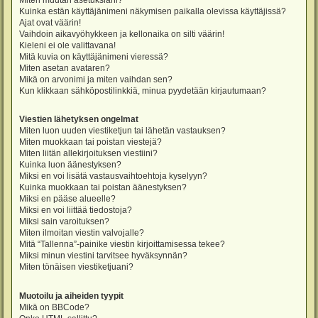
Miten muutan asetuksiani?
Kuinka estän käyttäjänimeni näkymisen paikalla olevissa käyttäjissä?
Ajat ovat väärin!
Vaihdoin aikavyöhykkeen ja kellonaika on silti väärin!
Kieleni ei ole valittavana!
Mitä kuvia on käyttäjänimeni vieressä?
Miten asetan avataren?
Mikä on arvonimi ja miten vaihdan sen?
Kun klikkaan sähköpostilinkkiä, minua pyydetään kirjautumaan?
Viestien lähetyksen ongelmat
Miten luon uuden viestiketjun tai lähetän vastauksen?
Miten muokkaan tai poistan viestejä?
Miten liitän allekirjoituksen viestiini?
Kuinka luon äänestyksen?
Miksi en voi lisätä vastausvaihtoehtoja kyselyyn?
Kuinka muokkaan tai poistan äänestyksen?
Miksi en pääse alueelle?
Miksi en voi liittää tiedostoja?
Miksi sain varoituksen?
Miten ilmoitan viestin valvojalle?
Mitä “Tallenna”-painike viestin kirjoittamisessa tekee?
Miksi minun viestini tarvitsee hyväksynnän?
Miten tönäisen viestiketjuani?
Muotoilu ja aiheiden tyypit
Mikä on BBCode?