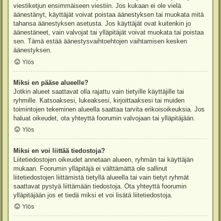
viestiketjun ensimmäiseen viestiin. Jos kukaan ei ole vielä
äänestänyt, käyttäjät voivat poistaa äänestyksen tai muokata mitä
tahansa äänestyksen asetusta. Jos käyttäjät ovat kuitenkin jo
äänestäneet, vain valvojat tai ylläpitäjät voivat muokata tai poistaa
sen. Tämä estää äänestysvaihtoehtojen vaihtamisen kesken
äänestyksen.
Ylös
Miksi en pääse alueelle?
Jotkin alueet saattavat olla rajattu vain tietyille käyttäjille tai
ryhmille. Katsoaksesi, lukeaksesi, kirjoittaaksesi tai muiden
toimintojen tekeminen alueella saattaa tarvita erikoisoikeuksia. Jos
haluat oikeudet, ota yhteyttä foorumin valvojaan tai ylläpitäjään.
Ylös
Miksi en voi liittää tiedostoja?
Liitetiedostojen oikeudet annetaan alueen, ryhmän tai käyttäjän
mukaan. Foorumin ylläpitäjä ei välttämättä ole sallinut
liitetiedostojen liittämistä tietyllä alueella tai vain tietyt ryhmät
saattavat pystyä liittämään tiedostoja. Ota yhteyttä foorumin
ylläpitäjään jos et tiedä miksi et voi lisätä liitetiedostoja.
Ylös