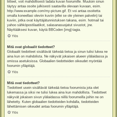
liitteet, voit mahdollisesti ladata kuvan foorumille. Muutoin sinun
täytyy antaa osoite julkisesti saatavilla olevaan kuvaan, esim.
http://www.example.com/my-picture.gif. Et voi antaa osoitetta
omalla koneellasi oleviin kuviin (ellei se ole yleinen palvelin) tai
kuviin, jotka ovat käyttäjätunnistuksen takana, esim. hotmail tai
yahoo sähköpostilaatikot, salasanasuojatut sivustot, jne.
Näyttääksesi kuvan, käytä BBCoden [img]-tagia.
Ylös
Mitä ovat globaalit tiedotteet?
Globaalit tiedotteet sisältävät tärkeää tietoa ja sinun tulisi lukea ne
aina kun on mahdolista. Ne näkyvät jokaisen alueen ylälaidassa ja
omissa asetuksissa. Globaalien tiedotteiden oikeudet myöntää
foorumin ylläpitäjä.
Ylös
Mitä ovat tiedotteet?
Tiedotteet usein sisältävät tärkeää tietoa foorumista jota olet
lukemassa ja siksi ne tulisi lukea aina kun mahdollista. Tiedotteet
näkyvät jokaisen sivun ylälaidassa niillä foorumeilla joihin ne on
lähetetty. Kuten globaalien tiedotteiden kohdalla, tiedotteiden
lähettämisen oikeudet antaa foorumin ylläpitäjä.
Ylös