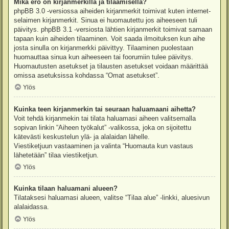
Mikä ero on kirjanmerkillä ja tilaamisella?
phpBB 3.0 -versiossa aiheiden kirjanmerkit toimivat kuten internet-
selaimen kirjanmerkit. Sinua ei huomautettu jos aiheeseen tuli
päivitys. phpBB 3.1 -versiosta lähtien kirjanmerkit toimivat samaan
tapaan kuin aiheiden tilaaminen. Voit saada ilmoituksen kun aihe
josta sinulla on kirjanmerkki päivittyy. Tilaaminen puolestaan
huomauttaa sinua kun aiheeseen tai foorumiin tulee päivitys.
Huomautusten asetukset ja tilausten asetukset voidaan määrittää
omissa asetuksissa kohdassa “Omat asetukset”.
Ylös
Kuinka teen kirjanmerkin tai seuraan haluamaani aihetta?
Voit tehdä kirjanmekin tai tilata haluamasi aiheen valitsemalla
sopivan linkin “Aiheen työkalut” -valikossa, joka on sijoitettu
kätevästi keskustelun ylä- ja alalaidan lähelle.
Viestiketjuun vastaaminen ja valinta “Huomauta kun vastaus
lähetetään” tilaa viestiketjun.
Ylös
Kuinka tilaan haluamani alueen?
Tilataksesi haluamasi alueen, valitse “Tilaa alue” -linkki, aluesivun
alalaidassa.
Ylös