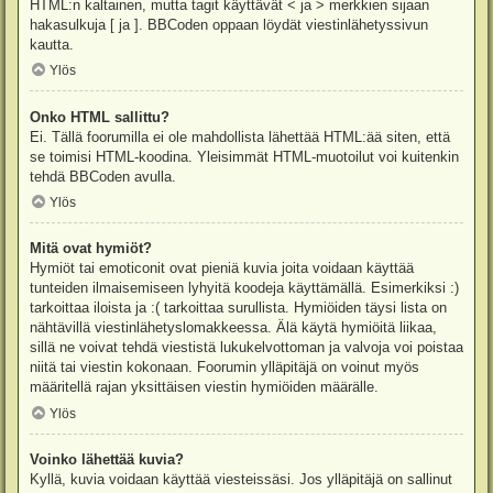
HTML:n kaltainen, mutta tagit käyttävät < ja > merkkien sijaan
hakasulkuja [ ja ]. BBCoden oppaan löydät viestinlähetyssivun
kautta.
Ylös
Onko HTML sallittu?
Ei. Tällä foorumilla ei ole mahdollista lähettää HTML:ää siten, että
se toimisi HTML-koodina. Yleisimmät HTML-muotoilut voi kuitenkin
tehdä BBCoden avulla.
Ylös
Mitä ovat hymiöt?
Hymiöt tai emoticonit ovat pieniä kuvia joita voidaan käyttää
tunteiden ilmaisemiseen lyhyitä koodeja käyttämällä. Esimerkiksi :)
tarkoittaa iloista ja :( tarkoittaa surullista. Hymiöiden täysi lista on
nähtävillä viestinlähetyslomakkeessa. Älä käytä hymiöitä liikaa,
sillä ne voivat tehdä viestistä lukukelvottoman ja valvoja voi poistaa
niitä tai viestin kokonaan. Foorumin ylläpitäjä on voinut myös
määritellä rajan yksittäisen viestin hymiöiden määrälle.
Ylös
Voinko lähettää kuvia?
Kyllä, kuvia voidaan käyttää viesteissäsi. Jos ylläpitäjä on sallinut