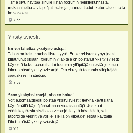
Tämä sivu näyttää sinulle listan foorumin henkilökunnasta,
mukaanluettuna ylläpitäjät, valvojat ja muut tiedot, kuten alueet joita
he valvovat.
Ylös
Yksityisviestit
En voi lähettää yksityisviestejä!
Tähän on kolme mahdollista syytä. Et ole rekisteröitynyt ja/tai
kirjautunut sisään, foorumin ylläpitäjä on poistanut yksityisviestit
käytöstä koko foorumilta tai foorumin ylläpitäjä on estänyt sinua
lähettämästä yksityisviestejä. Ota yhteyttä foorumin ylläpitäjään
saadaksesi lisätietoja.
Ylös
Saan yksityisviestejä joita en halua!
Voit automaattisesti poistaa yksityisviestit tietyltä käyttäjältä
käyttämällä käyttäjänhallinnan viestisääntöjä. Jos saat
väärinkäytöksiä sisältäviä viestejä tietyltä käyttäjältä, voit
raportoida viestit valvojille. Heillä on oikeudet estää käyttäjiä
lähettämästä yksityisviestejä.
Ylös