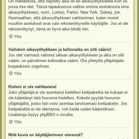
On mahdollista, että näytetty aika on eri aikavyöhykkeeltä kuin se
jossa itse olet. Tässä tapauksessa valitse omista asetuksista oma
aikavyöhykkeesi, esim. Lontoo, Pariisi, New York, Sidney, jne.
Huomaathan, että aikavyöhykkeen vaihtaminen, kuten monet
muutkin asetukset ovat vain rekisteröityneille käyttäjille. Jos et ole
rekisteröitynyt, tämä on hyvä aika tehdä niin.
Ylös
Vaihdoin aikavyöhykkeen ja kellonaika on silti väärin!
Jos olet varmasti valinnut oikean aikavyöhykkeen ja aika on silti
väärin, on palvelimen kellonaika väärin. Ota yhteyttä ylläpitäjään
korjataksesi ongelman.
Ylös
Kieleni ei ole valittavana!
Joko ylläpitäjä ei ole asentanut kielellesi kielipakettia tai kukaan ei
ole kääntänyt tätä foorumia kielellesi. Kokeile pyytää foorumin
ylläpitäjältä, josko hän voisi asentaa tarvitsemasi kielipaketin. Jos
kielipakettia ei ole olemassa, voit luoda uuden käännöksen.
Lisätietoja löytyy
phpBB
®:n sivuilta.
Ylös
Mitä kuvia on käyttäjänimeni vieressä?