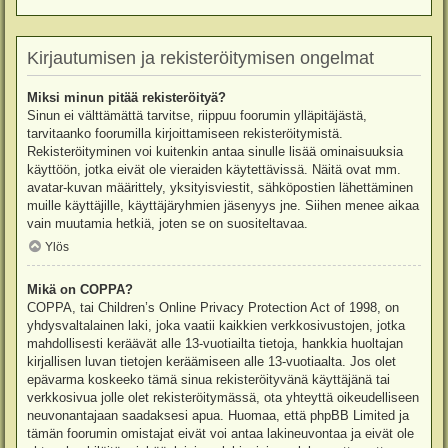
Kirjautumisen ja rekisteröitymisen ongelmat
Miksi minun pitää rekisteröityä?
Sinun ei välttämättä tarvitse, riippuu foorumin ylläpitäjästä,
tarvitaanko foorumilla kirjoittamiseen rekisteröitymistä.
Rekisteröityminen voi kuitenkin antaa sinulle lisää ominaisuuksia
käyttöön, jotka eivät ole vieraiden käytettävissä. Näitä ovat mm.
avatar-kuvan määrittely, yksityisviestit, sähköpostien lähettäminen
muille käyttäjille, käyttäjäryhmien jäsenyys jne. Siihen menee aikaa
vain muutamia hetkiä, joten se on suositeltavaa.
Ylös
Mikä on COPPA?
COPPA, tai Children’s Online Privacy Protection Act of 1998, on
yhdysvaltalainen laki, joka vaatii kaikkien verkkosivustojen, jotka
mahdollisesti keräävät alle 13-vuotiailta tietoja, hankkia huoltajan
kirjallisen luvan tietojen keräämiseen alle 13-vuotiaalta. Jos olet
epävarma koskeeko tämä sinua rekisteröityvänä käyttäjänä tai
verkkosivua jolle olet rekisteröitymässä, ota yhteyttä oikeudelliseen
neuvonantajaan saadaksesi apua. Huomaa, että phpBB Limited ja
tämän foorumin omistajat eivät voi antaa lakineuvontaa ja eivät ole