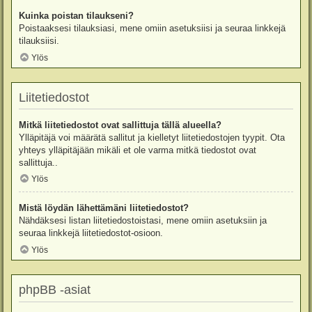
Kuinka poistan tilaukseni?
Poistaaksesi tilauksiasi, mene omiin asetuksiisi ja seuraa linkkejä
tilauksiisi.
Ylös
Liitetiedostot
Mitkä liitetiedostot ovat sallittuja tällä alueella?
Ylläpitäjä voi määrätä sallitut ja kielletyt liitetiedostojen tyypit. Ota
yhteys ylläpitäjään mikäli et ole varma mitkä tiedostot ovat
sallittuja..
Ylös
Mistä löydän lähettämäni liitetiedostot?
Nähdäksesi listan liitetiedostoistasi, mene omiin asetuksiin ja
seuraa linkkejä liitetiedostot-osioon.
Ylös
phpBB -asiat