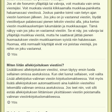
Jos et ole foorumin ylläpitäjä tai valvoja, voit muokata vain omia
viestejäsi. Voit muokata viestiä klikkaamalla muokkaa-painiketta
haluamassasi viestissä. Joskus painike toimii vain tietyn ajan
viestin luomisen jälkeen. Jos joku on jo vastannut viestiin, löydät
viestiketjuun palatessasi pienen tekstin viestisi alla, joka kertoo
viestin muokkauskertojen lukumäärän ja muokkausajan. Tämä
näkyy vain jos joku on vastannut viestiin. Se ei näy, jos valvoja tai
ylläpitäjä muokkaa viestiä, mutta he saattavat jättää pienen
huomautuksen viestin muokkaamisen syistä niin halutessaan.
Huomaa, että normaalit käyttäjät eivät voi poistaa viestejä, jos
niihin on joku vastannut.
Ylös
Miten liitän allekirjoituksen viestiini?
Lisätäksesi allekirjoituksen viestiisi, sinun täytyy ensin luoda
sellainen omissa asetuksissa. Kun olet luonut sellaisen, voit valita
Lisää allekirjoitus
-valinnan viestin kirjoituslomakkeessa. Voit myös
lisätä allekirjoituksen automaattisesti aina kaikkiin viesteihisi
tekemällä valinnan omissa asetuksissa. Jos teet niin, voit silti
estää allekirjoituksen liittämisen yksittäiseen viestiin poistamalla
valinnan viestinkirjoituslomakkeessa.
Ylös