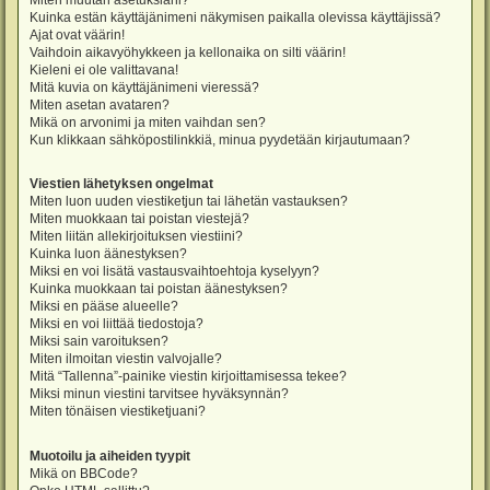
Miten muutan asetuksiani?
Kuinka estän käyttäjänimeni näkymisen paikalla olevissa käyttäjissä?
Ajat ovat väärin!
Vaihdoin aikavyöhykkeen ja kellonaika on silti väärin!
Kieleni ei ole valittavana!
Mitä kuvia on käyttäjänimeni vieressä?
Miten asetan avataren?
Mikä on arvonimi ja miten vaihdan sen?
Kun klikkaan sähköpostilinkkiä, minua pyydetään kirjautumaan?
Viestien lähetyksen ongelmat
Miten luon uuden viestiketjun tai lähetän vastauksen?
Miten muokkaan tai poistan viestejä?
Miten liitän allekirjoituksen viestiini?
Kuinka luon äänestyksen?
Miksi en voi lisätä vastausvaihtoehtoja kyselyyn?
Kuinka muokkaan tai poistan äänestyksen?
Miksi en pääse alueelle?
Miksi en voi liittää tiedostoja?
Miksi sain varoituksen?
Miten ilmoitan viestin valvojalle?
Mitä “Tallenna”-painike viestin kirjoittamisessa tekee?
Miksi minun viestini tarvitsee hyväksynnän?
Miten tönäisen viestiketjuani?
Muotoilu ja aiheiden tyypit
Mikä on BBCode?