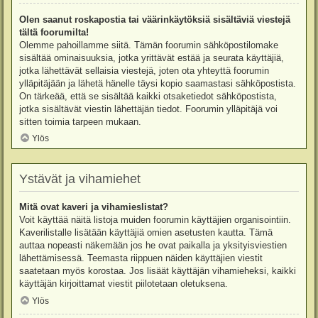
Olen saanut roskapostia tai väärinkäytöksiä sisältäviä viestejä
tältä foorumilta!
Olemme pahoillamme siitä. Tämän foorumin sähköpostilomake
sisältää ominaisuuksia, jotka yrittävät estää ja seurata käyttäjiä,
jotka lähettävät sellaisia viestejä, joten ota yhteyttä foorumin
ylläpitäjään ja lähetä hänelle täysi kopio saamastasi sähköpostista.
On tärkeää, että se sisältää kaikki otsaketiedot sähköpostista,
jotka sisältävät viestin lähettäjän tiedot. Foorumin ylläpitäjä voi
sitten toimia tarpeen mukaan.
Ylös
Ystävät ja vihamiehet
Mitä ovat kaveri ja vihamieslistat?
Voit käyttää näitä listoja muiden foorumin käyttäjien organisointiin.
Kaverilistalle lisätään käyttäjiä omien asetusten kautta. Tämä
auttaa nopeasti näkemään jos he ovat paikalla ja yksityisviestien
lähettämisessä. Teemasta riippuen näiden käyttäjien viestit
saatetaan myös korostaa. Jos lisäät käyttäjän vihamieheksi, kaikki
käyttäjän kirjoittamat viestit piilotetaan oletuksena.
Ylös