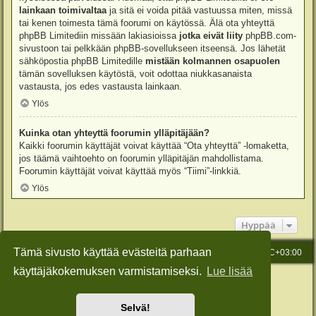
lainkaan toimivaltaa
ja sitä ei voida pitää vastuussa miten, missä
tai kenen toimesta tämä foorumi on käytössä. Älä ota yhteyttä
phpBB Limitediin missään lakiasioissa
jotka eivät liity
phpBB.com-
sivustoon tai pelkkään phpBB-sovellukseen itseensä. Jos lähetät
sähköpostia phpBB Limitedille
mistään kolmannen osapuolen
tämän sovelluksen käytöstä, voit odottaa niukkasanaista
vastausta, jos edes vastausta lainkaan.
Ylös
Kuinka otan yhteyttä foorumin ylläpitäjään?
Kaikki foorumin käyttäjät voivat käyttää “Ota yhteyttä” -lomaketta,
jos täämä vaihtoehto on foorumin ylläpitäjän mahdollistama.
Foorumin käyttäjät voivat käyttää myös “Tiimi”-linkkiä.
Ylös
Hyppää
Tämä sivusto käyttää evästeitä parhaan
Etusivu
Viesti Ylläpidolle
Kaikki ajat ovat
UTC+03:00
käyttäjäkokemuksen varmistamiseksi.
Lue lisää
Keskustelufoorumin ohjelmisto
phpBB
® Forum Software © phpBB Limited
Käännös: phpBB Suomi (lurttinen, harritapio, Pettis)
Style: Green-Style-Slim by Joyce&Luna
phpBB-Style-Design
Selvä!
Yksityisyys
|
Ehdot