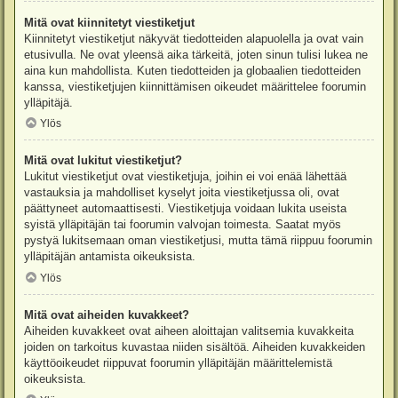
Mitä ovat kiinnitetyt viestiketjut
Kiinnitetyt viestiketjut näkyvät tiedotteiden alapuolella ja ovat vain
etusivulla. Ne ovat yleensä aika tärkeitä, joten sinun tulisi lukea ne
aina kun mahdollista. Kuten tiedotteiden ja globaalien tiedotteiden
kanssa, viestiketjujen kiinnittämisen oikeudet määrittelee foorumin
ylläpitäjä.
Ylös
Mitä ovat lukitut viestiketjut?
Lukitut viestiketjut ovat viestiketjuja, joihin ei voi enää lähettää
vastauksia ja mahdolliset kyselyt joita viestiketjussa oli, ovat
päättyneet automaattisesti. Viestiketjuja voidaan lukita useista
syistä ylläpitäjän tai foorumin valvojan toimesta. Saatat myös
pystyä lukitsemaan oman viestiketjusi, mutta tämä riippuu foorumin
ylläpitäjän antamista oikeuksista.
Ylös
Mitä ovat aiheiden kuvakkeet?
Aiheiden kuvakkeet ovat aiheen aloittajan valitsemia kuvakkeita
joiden on tarkoitus kuvastaa niiden sisältöä. Aiheiden kuvakkeiden
käyttöoikeudet riippuvat foorumin ylläpitäjän määrittelemistä
oikeuksista.