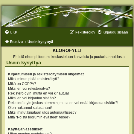
UKK
Rekisteröidy
Kirjaudu sisään
Etusivu
Usein kysyttyä
KLOROFYLLI
Entistä ehompi foorumi keskusteluun kasveista ja puutarhanhoidosta
Usein kysyttyä
Kirjautumisen ja rekisteröitymisen ongelmat
Miksi minun pitää rekisteröityä?
Mikä on COPPA?
Miksi en voi rekisteröityä?
Rekisteröidyin, mutta en voi kirjautua!
Miksi en voi kirjautua sisään?
Rekisteröidyin joskus aiemmin, mutta en voi enää kirjautua sisään?!
Olen hukannut salasanani!
Miksi minut kirjataan ulos automaattisesti?
Mitä “Poista foorumin evästeet” tekee?
Käyttäjän asetukset