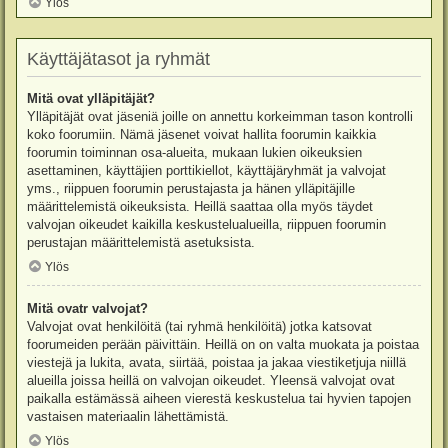
Ylös
Käyttäjätasot ja ryhmät
Mitä ovat ylläpitäjät?
Ylläpitäjät ovat jäseniä joille on annettu korkeimman tason kontrolli
koko foorumiin. Nämä jäsenet voivat hallita foorumin kaikkia
foorumin toiminnan osa-alueita, mukaan lukien oikeuksien
asettaminen, käyttäjien porttikiellot, käyttäjäryhmät ja valvojat
yms., riippuen foorumin perustajasta ja hänen ylläpitäjille
määrittelemistä oikeuksista. Heillä saattaa olla myös täydet
valvojan oikeudet kaikilla keskustelualueilla, riippuen foorumin
perustajan määrittelemistä asetuksista.
Ylös
Mitä ovatr valvojat?
Valvojat ovat henkilöitä (tai ryhmä henkilöitä) jotka katsovat
foorumeiden perään päivittäin. Heillä on on valta muokata ja poistaa
viestejä ja lukita, avata, siirtää, poistaa ja jakaa viestiketjuja niillä
alueilla joissa heillä on valvojan oikeudet. Yleensä valvojat ovat
paikalla estämässä aiheen vierestä keskustelua tai hyvien tapojen
vastaisen materiaalin lähettämistä.
Ylös