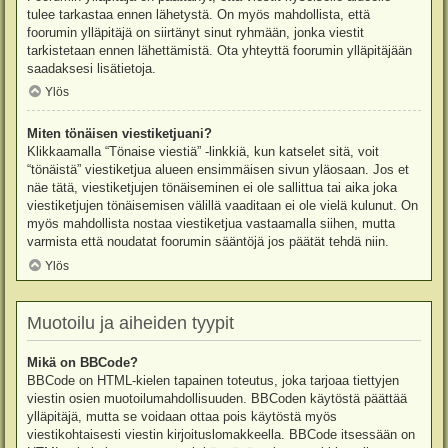
tulee tarkastaa ennen lähetystä. On myös mahdollista, että
foorumin ylläpitäjä on siirtänyt sinut ryhmään, jonka viestit
tarkistetaan ennen lähettämistä. Ota yhteyttä foorumin ylläpitäjään
saadaksesi lisätietoja.
Ylös
Miten tönäisen viestiketjuani?
Klikkaamalla “Tönaise viestiä” -linkkiä, kun katselet sitä, voit
“tönäistä” viestiketjua alueen ensimmäisen sivun yläosaan. Jos et
näe tätä, viestiketjujen tönäiseminen ei ole sallittua tai aika joka
viestiketjujen tönäisemisen välillä vaaditaan ei ole vielä kulunut. On
myös mahdollista nostaa viestiketjua vastaamalla siihen, mutta
varmista että noudatat foorumin sääntöjä jos päätät tehdä niin.
Ylös
Muotoilu ja aiheiden tyypit
Mikä on BBCode?
BBCode on HTML-kielen tapainen toteutus, joka tarjoaa tiettyjen
viestin osien muotoilumahdollisuuden. BBCoden käytöstä päättää
ylläpitäjä, mutta se voidaan ottaa pois käytöstä myös
viestikohtaisesti viestin kirjoituslomakkeella. BBCode itsessään on