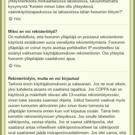
yhteyshenkilöitä minkäänlaisissa lakiasioissa, lukuunottamatta
kysymystä “Keneen minun tulee olla yhteydessä
väärinkäytöstapauksissa tai lakiasioissa tähän foorumiin liittyen?”.
Ylös
Miksi en voi rekisteröityä?
On mahdollista, että foorumin ylläpitäjä on poistanut rekisteröinnin
käytöstä estääkseen uusia vierailijoita rekisteröitymästä. Foorumin
ylläpitäjä on voinut myös asettaa porttikiellon IP-osoitteellesi tai
estänyt valitsemasi käyttäjätunnuksen rekisteröinnin. Ota yhteyttä
foorumin ylläpitäjään saadaksesi apua.
Ylös
Rekisteröidyin, mutta en voi kirjautua!
Tarkista ensin käyttäjätunnuksesi ja salasanasi. Jos ne ovat oikein,
yksi kahdesta asiasta on saattanut tapahtua. Jos COPPA-tuki on
käytössä ja määrittelit olevasi alle 13-vuotias rekisteröityessäsi,
sinun tulee seurata saamiasi ohjeita. Jotkut foorumit vaativat myös
uusien tunnusten aktivoinnin joko sinun itsesi toimesta tai
ylläpitäjän toimesta ennen kuin voit kirjautua sisään. Tämä tieto
kerrottiin rekisteröitymisen yhteydessä. Jos sinulle lähetettiin
sähköpostia, seuraa ohjeita. Jos et saanut sähköpostia, olet
saattanut antaa virheellisen sähköpostiosoitteen tai sähköpostit
ovat saattaneet jäädä roskapostisuodattimeen. Jos olet varma, että