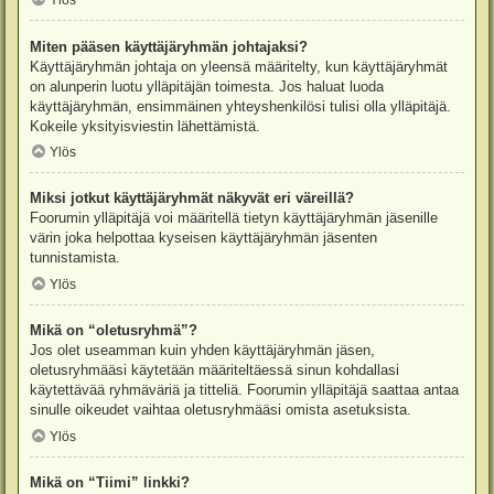
Ylös
Miten pääsen käyttäjäryhmän johtajaksi?
Käyttäjäryhmän johtaja on yleensä määritelty, kun käyttäjäryhmät
on alunperin luotu ylläpitäjän toimesta. Jos haluat luoda
käyttäjäryhmän, ensimmäinen yhteyshenkilösi tulisi olla ylläpitäjä.
Kokeile yksityisviestin lähettämistä.
Ylös
Miksi jotkut käyttäjäryhmät näkyvät eri väreillä?
Foorumin ylläpitäjä voi määritellä tietyn käyttäjäryhmän jäsenille
värin joka helpottaa kyseisen käyttäjäryhmän jäsenten
tunnistamista.
Ylös
Mikä on “oletusryhmä”?
Jos olet useamman kuin yhden käyttäjäryhmän jäsen,
oletusryhmääsi käytetään määriteltäessä sinun kohdallasi
käytettävää ryhmäväriä ja titteliä. Foorumin ylläpitäjä saattaa antaa
sinulle oikeudet vaihtaa oletusryhmääsi omista asetuksista.
Ylös
Mikä on “Tiimi” linkki?