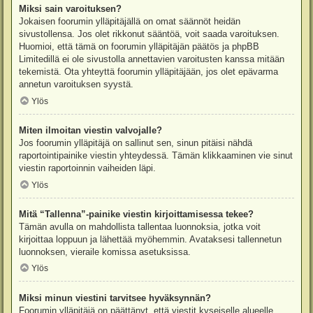
Miksi sain varoituksen?
Jokaisen foorumin ylläpitäjällä on omat säännöt heidän
sivustollensa. Jos olet rikkonut sääntöä, voit saada varoituksen.
Huomioi, että tämä on foorumin ylläpitäjän päätös ja phpBB
Limitedillä ei ole sivustolla annettavien varoitusten kanssa mitään
tekemistä. Ota yhteyttä foorumin ylläpitäjään, jos olet epävarma
annetun varoituksen syystä.
Ylös
Miten ilmoitan viestin valvojalle?
Jos foorumin ylläpitäjä on sallinut sen, sinun pitäisi nähdä
raportointipainike viestin yhteydessä. Tämän klikkaaminen vie sinut
viestin raportoinnin vaiheiden läpi.
Ylös
Mitä “Tallenna”-painike viestin kirjoittamisessa tekee?
Tämän avulla on mahdollista tallentaa luonnoksia, jotka voit
kirjoittaa loppuun ja lähettää myöhemmin. Avataksesi tallennetun
luonnoksen, vieraile komissa asetuksissa.
Ylös
Miksi minun viestini tarvitsee hyväksynnän?
Foorumin ylläpitäjä on päättänyt, että viestit kyseiselle alueelle