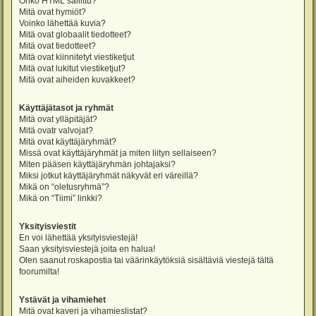
Onko HTML sallittu?
Mitä ovat hymiöt?
Voinko lähettää kuvia?
Mitä ovat globaalit tiedotteet?
Mitä ovat tiedotteet?
Mitä ovat kiinnitetyt viestiketjut
Mitä ovat lukitut viestiketjut?
Mitä ovat aiheiden kuvakkeet?
Käyttäjätasot ja ryhmät
Mitä ovat ylläpitäjät?
Mitä ovatr valvojat?
Mitä ovat käyttäjäryhmät?
Missä ovat käyttäjäryhmät ja miten liityn sellaiseen?
Miten pääsen käyttäjäryhmän johtajaksi?
Miksi jotkut käyttäjäryhmät näkyvät eri väreillä?
Mikä on “oletusryhmä”?
Mikä on “Tiimi” linkki?
Yksityisviestit
En voi lähettää yksityisviestejä!
Saan yksityisviestejä joita en halua!
Olen saanut roskapostia tai väärinkäytöksiä sisältäviä viestejä tältä
foorumilta!
Ystävät ja vihamiehet
Mitä ovat kaveri ja vihamieslistat?