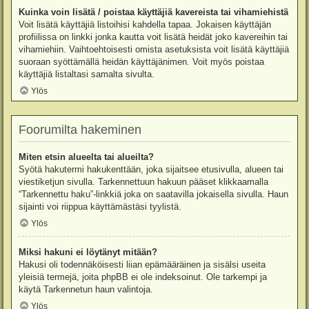
Kuinka voin lisätä / poistaa käyttäjiä kavereista tai vihamiehistä
Voit lisätä käyttäjiä listoihisi kahdella tapaa. Jokaisen käyttäjän
profiilissa on linkki jonka kautta voit lisätä heidät joko kavereihin tai
vihamiehiin. Vaihtoehtoisesti omista asetuksista voit lisätä käyttäjiä
suoraan syöttämällä heidän käyttäjänimen. Voit myös poistaa
käyttäjiä listaltasi samalta sivulta.
Ylös
Foorumilta hakeminen
Miten etsin alueelta tai alueilta?
Syötä hakutermi hakukenttään, joka sijaitsee etusivulla, alueen tai
viestiketjun sivulla. Tarkennettuun hakuun pääset klikkaamalla
“Tarkennettu haku”-linkkiä joka on saatavilla jokaisella sivulla. Haun
sijainti voi riippua käyttämästäsi tyylistä.
Ylös
Miksi hakuni ei löytänyt mitään?
Hakusi oli todennäköisesti liian epämääräinen ja sisälsi useita
yleisiä termejä, joita phpBB ei ole indeksoinut. Ole tarkempi ja
käytä Tarkennetun haun valintoja.
Ylös