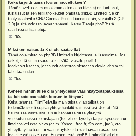
Kuka kirjoitti tämän foorumisovelluksen?
Tämä sovellus (sen muokkaamattomassa tilassa) on tuottanut,
julkaissut ja sen tekijänoikeudet omistaa
phpBB Limited
. Se on
tehty saataville GNU General Public Licensenssin, versiolla 2 (GPL-
2.0) ja sitä voidaan jakaa vapaasti. Katso
Tietoja phpBB:stä
saadaksesi lisätietoja.
Ylös
Miksi ominaisuutta X ei ole saatavilla?
Tämä ohjelmisto on phpBB Limitedin kirjoittama ja lisensoima. Jos
uskot, että ominaisuus tulisi lisätä, vieraile
phpBB
ideakeskuksessa
, jossa voit äänestää olemassa olevia ideoita tai
lähettää uuden.
Ylös
Keneen minun tulee olla yhteydessä väärinkäytöstapauksissa
tai lakiasioissa tähän foorumiin liittyen?
Kuka tahansa “Tiimi”-sivulla mainituista ylläpitäjistä on
todennäköisesti sopiva yhteyshenkilö valituksillesi. Jos et tätä
kautta saa vastausta, sinun kannattaa ottaa yhteyttä
verkkotunnuksen omistajaan (tee
whois-kysely
) tai jos kyseessä on
ilmaispalvelussa oleva (esim. Yahoo!, free.fr, f2s.com, jne.), ota
yhteyttä ylläpitoon tai väärinkäytöksistä vastaavaan osastoon
kyseisessä palvelussa. Huomaa, että phpBB Limitedillä
ei ole