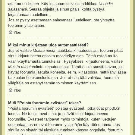
asettaa uudelleen. Käy kirjautumissivulla ja klikkaa
Unohdin
salasanani
. Seuraa ohjeita ja sinun pitäisi kohta pystyä
kirjautumaan uudelleen.
Jos et pysty asettamaan salasanaasi uudelleen, ota yhteyttä
foorumin ylläpitäjään.
Ylös
Miksi minut kirjataan ulos automaattisesti?
Jos et valitse
Muista minut
-laatikkoa kirjautuessasi, foorumi pitää
sinut kirjautuneena ennalta määritellyn ajan. Tämä estää muita
väärinkäyttämästä tunnuksiasi. Pysyäksesi kirjautuneena, valitse
Muista minut
-valinta kirjautuessasi. Tämä ei ole suositeltavaa, jos
käytät foorumia jaetulta koneelta, esim. kirjastossa, nettikahvilassa
tai koulun tietokoneluokassa. Jos et näe tätä valintaa, foorumin
ylläpitäjä on estänyt tämän toiminnon käyttämisen.
Ylös
Mitä “Poista foorumin evästeet” tekee?
“Poista foorumin evästeet” poistaa evästeet, jotka ovat phpBB:n
luomia. Ne tunnistavat sinut ja pitävät sinut kirjautuneena
foorumille. Evästeet tarjoavat myös toimintoja, kuten luettujen
seurantaa, jos ne ovat foorumin ylläpitäjän käyttöönottamia. Jos
sinulla on sisään tai uloskirjautumisen kanssa ongelmia, foorumin