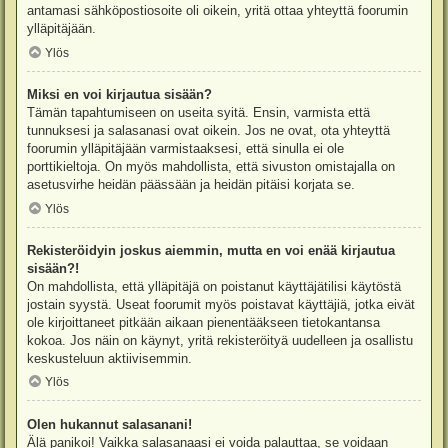
antamasi sähköpostiosoite oli oikein, yritä ottaa yhteyttä foorumin
ylläpitäjään.
Ylös
Miksi en voi kirjautua sisään?
Tämän tapahtumiseen on useita syitä. Ensin, varmista että
tunnuksesi ja salasanasi ovat oikein. Jos ne ovat, ota yhteyttä
foorumin ylläpitäjään varmistaaksesi, että sinulla ei ole
porttikieltoja. On myös mahdollista, että sivuston omistajalla on
asetusvirhe heidän päässään ja heidän pitäisi korjata se.
Ylös
Rekisteröidyin joskus aiemmin, mutta en voi enää kirjautua
sisään?!
On mahdollista, että ylläpitäjä on poistanut käyttäjätilisi käytöstä
jostain syystä. Useat foorumit myös poistavat käyttäjiä, jotka eivät
ole kirjoittaneet pitkään aikaan pienentääkseen tietokantansa
kokoa. Jos näin on käynyt, yritä rekisteröityä uudelleen ja osallistu
keskusteluun aktiivisemmin.
Ylös
Olen hukannut salasanani!
Älä panikoi! Vaikka salasanaasi ei voida palauttaa, se voidaan