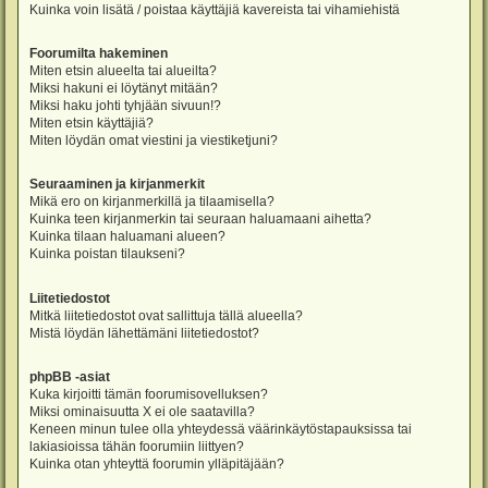
Kuinka voin lisätä / poistaa käyttäjiä kavereista tai vihamiehistä
Foorumilta hakeminen
Miten etsin alueelta tai alueilta?
Miksi hakuni ei löytänyt mitään?
Miksi haku johti tyhjään sivuun!?
Miten etsin käyttäjiä?
Miten löydän omat viestini ja viestiketjuni?
Seuraaminen ja kirjanmerkit
Mikä ero on kirjanmerkillä ja tilaamisella?
Kuinka teen kirjanmerkin tai seuraan haluamaani aihetta?
Kuinka tilaan haluamani alueen?
Kuinka poistan tilaukseni?
Liitetiedostot
Mitkä liitetiedostot ovat sallittuja tällä alueella?
Mistä löydän lähettämäni liitetiedostot?
phpBB -asiat
Kuka kirjoitti tämän foorumisovelluksen?
Miksi ominaisuutta X ei ole saatavilla?
Keneen minun tulee olla yhteydessä väärinkäytöstapauksissa tai
lakiasioissa tähän foorumiin liittyen?
Kuinka otan yhteyttä foorumin ylläpitäjään?