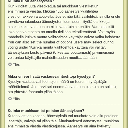
Kuinka luon äänestyksen?
Kun kirjoitat uuta viestiketjua tai muokkaat viestiketjun
ensimmäistä viestiä, klikkaa "Luo äänestys"-välilehteä
viestilomakkeen alapuolella. Jos et näe tätä välilehteä, sinulla ei ole
tarvittavia oikeuksia äänestysten luomiseen. Syötä otsikko ja
ainakin kaksi vaihtoehtoa niille varattuihin kenttiin. Varmista että
jokainen vaihtoehto on omalla rivillään tekstikentässä. Voit myös
määritellä kuinka monta vaihtoehtoa käyttäjät voivat valita kohdasta
You can also set the number of options users may select during
voting under “Kuinka monta vaihtoehtoa käyttäjä voi valita”,
äänestyksen kesto päivinä (0 kestää loputtomasti) ja viimeisenä
voit antaa käyttäjille mahdollisuuden muuttaa ääntään.
Ylös
Miksi en voi lisätä vastausvaihtoehtoja kyselyyn?
Kyselyn vastausvaihtoehtojen määrä on foorumin ylläpitäjän
määrittelemä. Jos tarvitset enemmän vaihtoehtoja kuin on sallittu,
ota yhteyttä foorumin ylläpitäjään.
Ylös
Kuinka muokkaan tai poistan äänestyksen?
Kuten viestien kanssa, äänestyksiä voi muokata vain alkuperäinen
lähettäjä, valvoja tai ylläpitäjä. Muokataksesi äänestystä, muokkaa
ensimmäistä viestiä viestiketjussa. Äänestys on aina kytketty