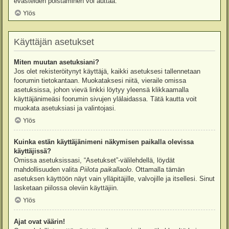
evästeiden poistaminen voi auttaa.
Ylös
Käyttäjän asetukset
Miten muutan asetuksiani?
Jos olet rekisteröitynyt käyttäjä, kaikki asetuksesi tallennetaan
foorumin tietokantaan. Muokataksesi niitä, vieraile omissa
asetuksissa, johon vievä linkki löytyy yleensä klikkaamalla
käyttäjänimeäsi foorumin sivujen ylälaidassa. Tätä kautta voit
muokata asetuksiasi ja valintojasi.
Ylös
Kuinka estän käyttäjänimeni näkymisen paikalla olevissa
käyttäjissä?
Omissa asetuksissasi, “Asetukset”-välilehdellä, löydät
mahdollisuuden valita
Piilota paikallaolo
. Ottamalla tämän
asetuksen käyttöön näyt vain ylläpitäjille, valvojille ja itsellesi. Sinut
lasketaan piilossa oleviin käyttäjiin.
Ylös
Ajat ovat väärin!