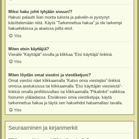
Miksi haku johti tyhjään sivuun!?
Hakusi palautti liian monta tulosta ja palvelin ei pystynyt
käsittelemään niitä. Käytä “Tarkennettua hakua” ja ole tarkempi
hakuehdoissa ja alueissa joilta etsit.
Ylös
Miten etsin käyttäjiä?
Vieraile “Käyttäjät”-sivulla ja klikkaa “Etsi käyttäjä”-linkkiä.
Ylös
Miten löydän omat viestini ja viestiketjuni?
Omat viestisi näet klikkaamalla “Katso omia viestejäsi”-linkkiä
omissa asetuksissa tai klikkaamalla “Etsi käyttäjän viesteistä”-
linkkiä omalla profiilisivullasi tai klikkaamalla “Pikalinkit”-valikkoa
foorumin ylälaidassa. Etsiäksesi omia viestiketjuja, käytä
tarkennettua hakua ja täytä sen hakuehdot haluamallasi tavalla.
Ylös
Seuraaminen ja kirjanmerkit