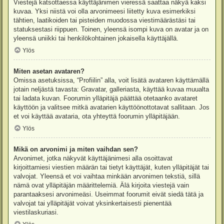
Viestejä katsottaessa käyttäjänimen vieressä saattaa näkyä kaksi
kuvaa. Yksi niistä voi olla arvonimeesi liitetty kuva esimerkiksi
tähtien, laatikoiden tai pisteiden muodossa viestimäärästäsi tai
statuksestasi riippuen. Toinen, yleensä isompi kuva on avatar ja on
yleensä uniikki tai henkilökohtainen jokaisella käyttäjällä.
Ylös
Miten asetan avataren?
Omissa asetuksissa, “Profiilin” alla, voit lisätä avataren käyttämällä
jotain neljästä tavasta: Gravatar, galleriasta, käyttää kuvaa muualta
tai ladata kuvan. Foorumin ylläpitäjä päättää otetaanko avataret
käyttöön ja valitsee mitkä avatarien käyttöönottotavat sallitaan. Jos
et voi käyttää avataria, ota yhteyttä foorumin ylläpitäjään.
Ylös
Mikä on arvonimi ja miten vaihdan sen?
Arvonimet, jotka näkyvät käyttäjänimesi alla osoittavat
kirjoittamiesi viestien määrän tai tietyt käyttäjät, kuten ylläpitäjät tai
valvojat. Yleensä et voi vaihtaa minkään arvonimen tekstiä, sillä
nämä ovat ylläpitäjän määrittelemiä. Älä kirjoita viestejä vain
parantaaksesi arvonimeäsi. Useimmat foorumit eivät siedä tätä ja
valvojat tai ylläpitäjät voivat yksinkertaisesti pienentää
viestilaskuriasi.