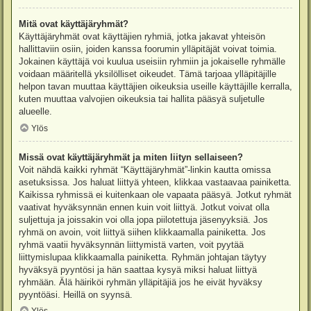
Mitä ovat käyttäjäryhmät?
Käyttäjäryhmät ovat käyttäjien ryhmiä, jotka jakavat yhteisön
hallittaviin osiin, joiden kanssa foorumin ylläpitäjät voivat toimia.
Jokainen käyttäjä voi kuulua useisiin ryhmiin ja jokaiselle ryhmälle
voidaan määritellä yksilölliset oikeudet. Tämä tarjoaa ylläpitäjille
helpon tavan muuttaa käyttäjien oikeuksia useille käyttäjille kerralla,
kuten muuttaa valvojien oikeuksia tai hallita pääsyä suljetulle
alueelle.
Ylös
Missä ovat käyttäjäryhmät ja miten liityn sellaiseen?
Voit nähdä kaikki ryhmät “Käyttäjäryhmät”-linkin kautta omissa
asetuksissa. Jos haluat liittyä yhteen, klikkaa vastaavaa painiketta.
Kaikissa ryhmissä ei kuitenkaan ole vapaata pääsyä. Jotkut ryhmät
vaativat hyväksynnän ennen kuin voit liittyä. Jotkut voivat olla
suljettuja ja joissakin voi olla jopa piilotettuja jäsenyyksiä. Jos
ryhmä on avoin, voit liittyä siihen klikkaamalla painiketta. Jos
ryhmä vaatii hyväksynnän liittymistä varten, voit pyytää
liittymislupaa klikkaamalla painiketta. Ryhmän johtajan täytyy
hyväksyä pyyntösi ja hän saattaa kysyä miksi haluat liittyä
ryhmään. Älä häiriköi ryhmän ylläpitäjiä jos he eivät hyväksy
pyyntöäsi. Heillä on syynsä.