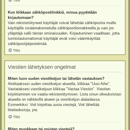
Ylös
Kun klikkaan sähköpostilinkkiä, minua pyydetään
kirjautumaan?
Vain rekisteröityneet käyttäjät voivat lähettää sähköpostia muille
käyttäjille sisäänrakennetulla sähköpostilomakkeella ja vain jos
ylläpitäjä sallii tämän ominaisuuden. Kirjautuminen vaaditaan, jotta
tunnistautumattomat käyttäjät eivät voisi väärinkäyttää
sähköpostijärjestelmää.
Ylös
Viestien lähetyksen ongelmat
Miten luon uuden viestiketjun tai lähetän vastauksen?
Aloittaaksesi uuden viestiketjun alueella, klikkaa "Uusi Aihe".
Vastataksesi viestiketjuun klikkaa "Vastaa Viestiin". Viestien
kirjoittaminen voi vaatia rekisteröitymisen. Lista sinun oikeuksistasi
alueella on nähtävillä alueen ja viestiketjun alalaidassa.
Esimerkiksi: Voit kirjoittaa uusia viestejä, Voit lähettää
liitetiedostoja, jne.
Ylös
Miten muokkaan tai poistan viestejä?