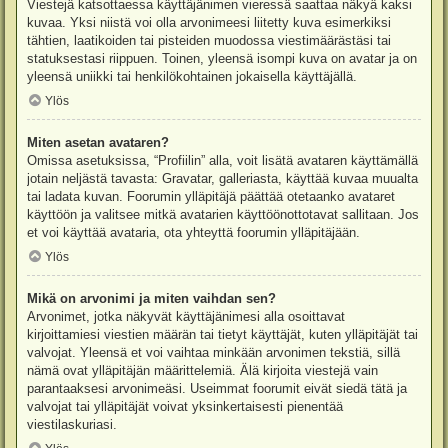
Viestejä katsottaessa käyttäjänimen vieressä saattaa näkyä kaksi
kuvaa. Yksi niistä voi olla arvonimeesi liitetty kuva esimerkiksi
tähtien, laatikoiden tai pisteiden muodossa viestimäärästäsi tai
statuksestasi riippuen. Toinen, yleensä isompi kuva on avatar ja on
yleensä uniikki tai henkilökohtainen jokaisella käyttäjällä.
Ylös
Miten asetan avataren?
Omissa asetuksissa, “Profiilin” alla, voit lisätä avataren käyttämällä
jotain neljästä tavasta: Gravatar, galleriasta, käyttää kuvaa muualta
tai ladata kuvan. Foorumin ylläpitäjä päättää otetaanko avataret
käyttöön ja valitsee mitkä avatarien käyttöönottotavat sallitaan. Jos
et voi käyttää avataria, ota yhteyttä foorumin ylläpitäjään.
Ylös
Mikä on arvonimi ja miten vaihdan sen?
Arvonimet, jotka näkyvät käyttäjänimesi alla osoittavat
kirjoittamiesi viestien määrän tai tietyt käyttäjät, kuten ylläpitäjät tai
valvojat. Yleensä et voi vaihtaa minkään arvonimen tekstiä, sillä
nämä ovat ylläpitäjän määrittelemiä. Älä kirjoita viestejä vain
parantaaksesi arvonimeäsi. Useimmat foorumit eivät siedä tätä ja
valvojat tai ylläpitäjät voivat yksinkertaisesti pienentää
viestilaskuriasi.