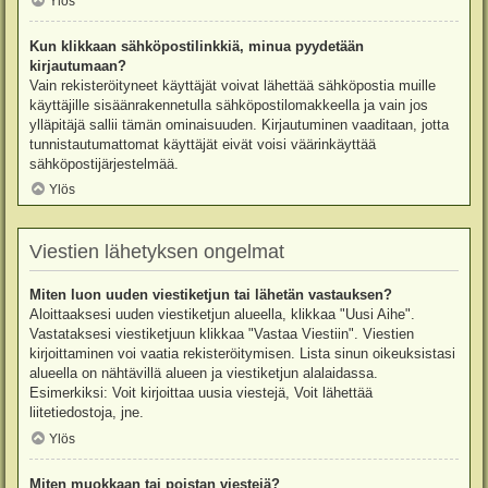
Ylös
Kun klikkaan sähköpostilinkkiä, minua pyydetään
kirjautumaan?
Vain rekisteröityneet käyttäjät voivat lähettää sähköpostia muille
käyttäjille sisäänrakennetulla sähköpostilomakkeella ja vain jos
ylläpitäjä sallii tämän ominaisuuden. Kirjautuminen vaaditaan, jotta
tunnistautumattomat käyttäjät eivät voisi väärinkäyttää
sähköpostijärjestelmää.
Ylös
Viestien lähetyksen ongelmat
Miten luon uuden viestiketjun tai lähetän vastauksen?
Aloittaaksesi uuden viestiketjun alueella, klikkaa "Uusi Aihe".
Vastataksesi viestiketjuun klikkaa "Vastaa Viestiin". Viestien
kirjoittaminen voi vaatia rekisteröitymisen. Lista sinun oikeuksistasi
alueella on nähtävillä alueen ja viestiketjun alalaidassa.
Esimerkiksi: Voit kirjoittaa uusia viestejä, Voit lähettää
liitetiedostoja, jne.
Ylös
Miten muokkaan tai poistan viestejä?