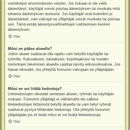
viestiketjun ensimmäiseen viestiin. Jos kukaan ei ole vielä
äänestänyt, käyttäjät voivat poistaa äänestyksen tai muokata mitä
tahansa äänestyksen asetusta. Jos käyttäjät ovat kuitenkin jo
äänestäneet, vain valvojat tai ylläpitäjät voivat muokata tai poistaa
sen. Tämä estää äänestysvaihtoehtojen vaihtamisen kesken
äänestyksen.
Ylös
Miksi en pääse alueelle?
Jotkin alueet saattavat olla rajattu vain tietyille käyttäjille tai
ryhmille. Katsoaksesi, lukeaksesi, kirjoittaaksesi tai muiden
toimintojen tekeminen alueella saattaa tarvita erikoisoikeuksia. Jos
haluat oikeudet, ota yhteyttä foorumin valvojaan tai ylläpitäjään.
Ylös
Miksi en voi liittää tiedostoja?
Liitetiedostojen oikeudet annetaan alueen, ryhmän tai käyttäjän
mukaan. Foorumin ylläpitäjä ei välttämättä ole sallinut
liitetiedostojen liittämistä tietyllä alueella tai vain tietyt ryhmät
saattavat pystyä liittämään tiedostoja. Ota yhteyttä foorumin
ylläpitäjään jos et tiedä miksi et voi lisätä liitetiedostoja.
Ylös