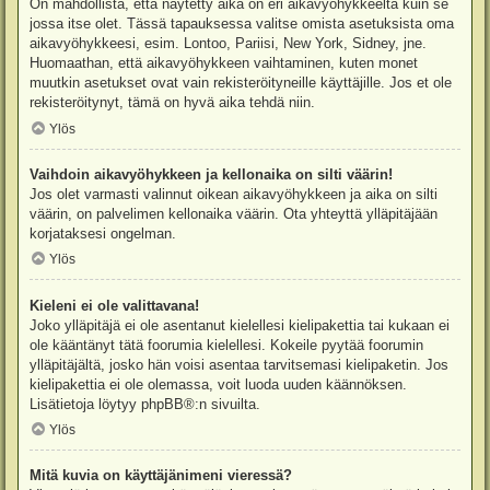
On mahdollista, että näytetty aika on eri aikavyöhykkeeltä kuin se
jossa itse olet. Tässä tapauksessa valitse omista asetuksista oma
aikavyöhykkeesi, esim. Lontoo, Pariisi, New York, Sidney, jne.
Huomaathan, että aikavyöhykkeen vaihtaminen, kuten monet
muutkin asetukset ovat vain rekisteröityneille käyttäjille. Jos et ole
rekisteröitynyt, tämä on hyvä aika tehdä niin.
Ylös
Vaihdoin aikavyöhykkeen ja kellonaika on silti väärin!
Jos olet varmasti valinnut oikean aikavyöhykkeen ja aika on silti
väärin, on palvelimen kellonaika väärin. Ota yhteyttä ylläpitäjään
korjataksesi ongelman.
Ylös
Kieleni ei ole valittavana!
Joko ylläpitäjä ei ole asentanut kielellesi kielipakettia tai kukaan ei
ole kääntänyt tätä foorumia kielellesi. Kokeile pyytää foorumin
ylläpitäjältä, josko hän voisi asentaa tarvitsemasi kielipaketin. Jos
kielipakettia ei ole olemassa, voit luoda uuden käännöksen.
Lisätietoja löytyy
phpBB
®:n sivuilta.
Ylös
Mitä kuvia on käyttäjänimeni vieressä?