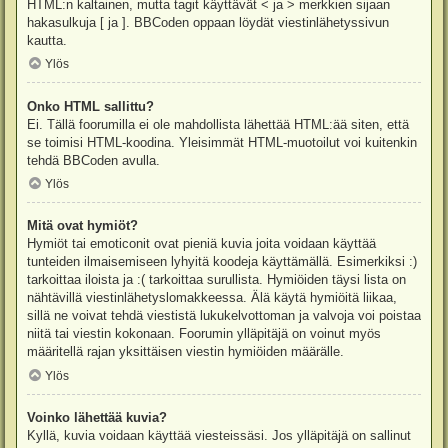
HTML:n kaltainen, mutta tagit käyttävät < ja > merkkien sijaan
hakasulkuja [ ja ]. BBCoden oppaan löydät viestinlähetyssivun
kautta.
Ylös
Onko HTML sallittu?
Ei. Tällä foorumilla ei ole mahdollista lähettää HTML:ää siten, että
se toimisi HTML-koodina. Yleisimmät HTML-muotoilut voi kuitenkin
tehdä BBCoden avulla.
Ylös
Mitä ovat hymiöt?
Hymiöt tai emoticonit ovat pieniä kuvia joita voidaan käyttää
tunteiden ilmaisemiseen lyhyitä koodeja käyttämällä. Esimerkiksi :)
tarkoittaa iloista ja :( tarkoittaa surullista. Hymiöiden täysi lista on
nähtävillä viestinlähetyslomakkeessa. Älä käytä hymiöitä liikaa,
sillä ne voivat tehdä viestistä lukukelvottoman ja valvoja voi poistaa
niitä tai viestin kokonaan. Foorumin ylläpitäjä on voinut myös
määritellä rajan yksittäisen viestin hymiöiden määrälle.
Ylös
Voinko lähettää kuvia?
Kyllä, kuvia voidaan käyttää viesteissäsi. Jos ylläpitäjä on sallinut