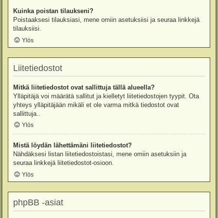
Kuinka poistan tilaukseni?
Poistaaksesi tilauksiasi, mene omiin asetuksiisi ja seuraa linkkejä
tilauksiisi.
Ylös
Liitetiedostot
Mitkä liitetiedostot ovat sallittuja tällä alueella?
Ylläpitäjä voi määrätä sallitut ja kielletyt liitetiedostojen tyypit. Ota
yhteys ylläpitäjään mikäli et ole varma mitkä tiedostot ovat
sallittuja..
Ylös
Mistä löydän lähettämäni liitetiedostot?
Nähdäksesi listan liitetiedostoistasi, mene omiin asetuksiin ja
seuraa linkkejä liitetiedostot-osioon.
Ylös
phpBB -asiat