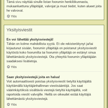
Tämä sivu näyttää sinulle listan foorumin henkilökunnasta,
mukaanluettuna ylläpitäjät, valvojat ja muut tiedot, kuten alueet joita
he valvovat.
Ylös
Yksityisviestit
En voi lähettää yksityisviestejä!
Tähän on kolme mahdollista syytä. Et ole rekisteröitynyt ja/tai
kirjautunut sisään, foorumin ylläpitäjä on poistanut yksityisviestit
käytöstä koko foorumilta tai foorumin ylläpitäjä on estänyt sinua
lähettämästä yksityisviestejä. Ota yhteyttä foorumin ylläpitäjään
saadaksesi lisätietoja.
Ylös
Saan yksityisviestejä joita en halua!
Voit automaattisesti poistaa yksityisviestit tietyltä käyttäjältä
käyttämällä käyttäjänhallinnan viestisääntöjä. Jos saat
väärinkäytöksiä sisältäviä viestejä tietyltä käyttäjältä, voit
raportoida viestit valvojille. Heillä on oikeudet estää käyttäjiä
lähettämästä yksityisviestejä.
Ylös