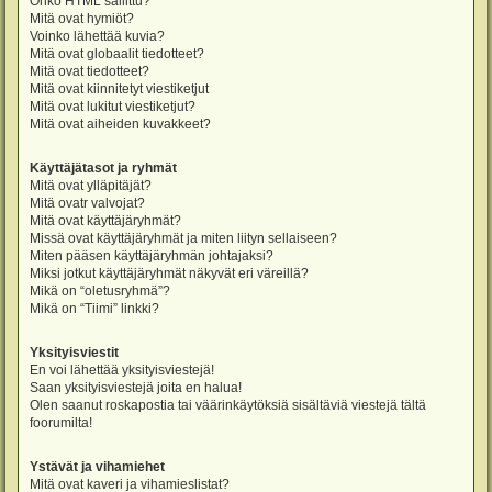
Onko HTML sallittu?
Mitä ovat hymiöt?
Voinko lähettää kuvia?
Mitä ovat globaalit tiedotteet?
Mitä ovat tiedotteet?
Mitä ovat kiinnitetyt viestiketjut
Mitä ovat lukitut viestiketjut?
Mitä ovat aiheiden kuvakkeet?
Käyttäjätasot ja ryhmät
Mitä ovat ylläpitäjät?
Mitä ovatr valvojat?
Mitä ovat käyttäjäryhmät?
Missä ovat käyttäjäryhmät ja miten liityn sellaiseen?
Miten pääsen käyttäjäryhmän johtajaksi?
Miksi jotkut käyttäjäryhmät näkyvät eri väreillä?
Mikä on “oletusryhmä”?
Mikä on “Tiimi” linkki?
Yksityisviestit
En voi lähettää yksityisviestejä!
Saan yksityisviestejä joita en halua!
Olen saanut roskapostia tai väärinkäytöksiä sisältäviä viestejä tältä
foorumilta!
Ystävät ja vihamiehet
Mitä ovat kaveri ja vihamieslistat?