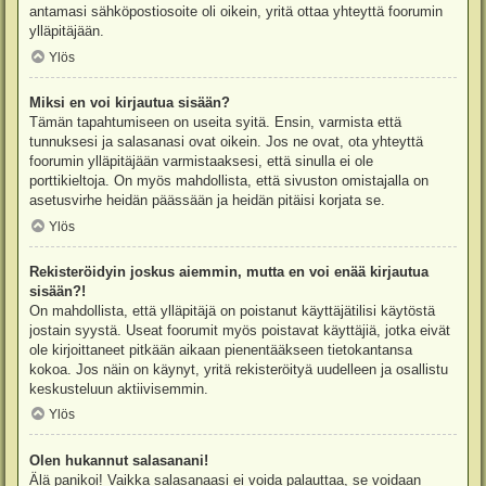
antamasi sähköpostiosoite oli oikein, yritä ottaa yhteyttä foorumin
ylläpitäjään.
Ylös
Miksi en voi kirjautua sisään?
Tämän tapahtumiseen on useita syitä. Ensin, varmista että
tunnuksesi ja salasanasi ovat oikein. Jos ne ovat, ota yhteyttä
foorumin ylläpitäjään varmistaaksesi, että sinulla ei ole
porttikieltoja. On myös mahdollista, että sivuston omistajalla on
asetusvirhe heidän päässään ja heidän pitäisi korjata se.
Ylös
Rekisteröidyin joskus aiemmin, mutta en voi enää kirjautua
sisään?!
On mahdollista, että ylläpitäjä on poistanut käyttäjätilisi käytöstä
jostain syystä. Useat foorumit myös poistavat käyttäjiä, jotka eivät
ole kirjoittaneet pitkään aikaan pienentääkseen tietokantansa
kokoa. Jos näin on käynyt, yritä rekisteröityä uudelleen ja osallistu
keskusteluun aktiivisemmin.
Ylös
Olen hukannut salasanani!
Älä panikoi! Vaikka salasanaasi ei voida palauttaa, se voidaan