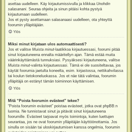
asettaa uudelleen. Käy kirjautumissivulla ja klikkaa
Unohdin
salasanani
. Seuraa ohjeita ja sinun pitäisi kohta pystyä
kirjautumaan uudelleen.
Jos et pysty asettamaan salasanaasi uudelleen, ota yhteyttä
foorumin ylläpitäjään.
Ylös
Miksi minut kirjataan ulos automaattisesti?
Jos et valitse
Muista minut
-laatikkoa kirjautuessasi, foorumi pitää
sinut kirjautuneena ennalta määritellyn ajan. Tämä estää muita
väärinkäyttämästä tunnuksiasi. Pysyäksesi kirjautuneena, valitse
Muista minut
-valinta kirjautuessasi. Tämä ei ole suositeltavaa, jos
käytät foorumia jaetulta koneelta, esim. kirjastossa, nettikahvilassa
tai koulun tietokoneluokassa. Jos et näe tätä valintaa, foorumin
ylläpitäjä on estänyt tämän toiminnon käyttämisen.
Ylös
Mitä “Poista foorumin evästeet” tekee?
“Poista foorumin evästeet” poistaa evästeet, jotka ovat phpBB:n
luomia. Ne tunnistavat sinut ja pitävät sinut kirjautuneena
foorumille. Evästeet tarjoavat myös toimintoja, kuten luettujen
seurantaa, jos ne ovat foorumin ylläpitäjän käyttöönottamia. Jos
sinulla on sisään tai uloskirjautumisen kanssa ongelmia, foorumin