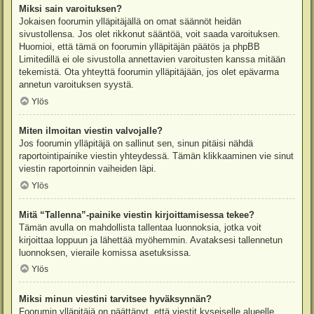
Miksi sain varoituksen?
Jokaisen foorumin ylläpitäjällä on omat säännöt heidän
sivustollensa. Jos olet rikkonut sääntöä, voit saada varoituksen.
Huomioi, että tämä on foorumin ylläpitäjän päätös ja phpBB
Limitedillä ei ole sivustolla annettavien varoitusten kanssa mitään
tekemistä. Ota yhteyttä foorumin ylläpitäjään, jos olet epävarma
annetun varoituksen syystä.
Ylös
Miten ilmoitan viestin valvojalle?
Jos foorumin ylläpitäjä on sallinut sen, sinun pitäisi nähdä
raportointipainike viestin yhteydessä. Tämän klikkaaminen vie sinut
viestin raportoinnin vaiheiden läpi.
Ylös
Mitä “Tallenna”-painike viestin kirjoittamisessa tekee?
Tämän avulla on mahdollista tallentaa luonnoksia, jotka voit
kirjoittaa loppuun ja lähettää myöhemmin. Avataksesi tallennetun
luonnoksen, vieraile komissa asetuksissa.
Ylös
Miksi minun viestini tarvitsee hyväksynnän?
Foorumin ylläpitäjä on päättänyt, että viestit kyseiselle alueelle