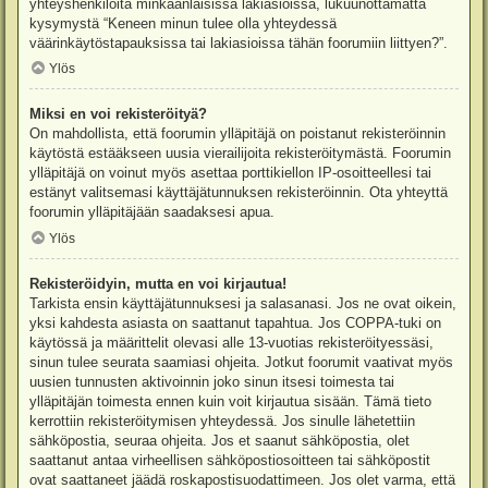
yhteyshenkilöitä minkäänlaisissa lakiasioissa, lukuunottamatta
kysymystä “Keneen minun tulee olla yhteydessä
väärinkäytöstapauksissa tai lakiasioissa tähän foorumiin liittyen?”.
Ylös
Miksi en voi rekisteröityä?
On mahdollista, että foorumin ylläpitäjä on poistanut rekisteröinnin
käytöstä estääkseen uusia vierailijoita rekisteröitymästä. Foorumin
ylläpitäjä on voinut myös asettaa porttikiellon IP-osoitteellesi tai
estänyt valitsemasi käyttäjätunnuksen rekisteröinnin. Ota yhteyttä
foorumin ylläpitäjään saadaksesi apua.
Ylös
Rekisteröidyin, mutta en voi kirjautua!
Tarkista ensin käyttäjätunnuksesi ja salasanasi. Jos ne ovat oikein,
yksi kahdesta asiasta on saattanut tapahtua. Jos COPPA-tuki on
käytössä ja määrittelit olevasi alle 13-vuotias rekisteröityessäsi,
sinun tulee seurata saamiasi ohjeita. Jotkut foorumit vaativat myös
uusien tunnusten aktivoinnin joko sinun itsesi toimesta tai
ylläpitäjän toimesta ennen kuin voit kirjautua sisään. Tämä tieto
kerrottiin rekisteröitymisen yhteydessä. Jos sinulle lähetettiin
sähköpostia, seuraa ohjeita. Jos et saanut sähköpostia, olet
saattanut antaa virheellisen sähköpostiosoitteen tai sähköpostit
ovat saattaneet jäädä roskapostisuodattimeen. Jos olet varma, että