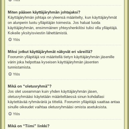
Ylös
Miten pääsen käyttäjäryhmän johtajaksi?
Käyttäjäryhmän johtaja on yleensä määritelty, kun käyttäjäryhmät
on alunperin luotu ylläpitäjän toimesta. Jos haluat luoda
käyttäjäryhmän, ensimmäinen yhteyshenkilösi tulisi olla ylläpitäjä.
Kokeile yksityisviestin lähettämistä.
Ylös
Miksi jotkut käyttäjäryhmät näkyvät eri väreillä?
Foorumin ylläpitäjä voi määritellä tietyn käyttäjäryhmän jäsenille
värin joka helpottaa kyseisen käyttäjäryhmän jäsenten
tunnistamista.
Ylös
Mikä on “oletusryhmä”?
Jos olet useamman kuin yhden käyttäjäryhmän jäsen,
oletusryhmääsi käytetään määriteltäessä sinun kohdallasi
käytettävää ryhmäväriä ja titteliä. Foorumin ylläpitäjä saattaa antaa
sinulle oikeudet vaihtaa oletusryhmääsi omista asetuksista.
Ylös
Mikä on “Tiimi” linkki?