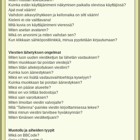
Miten muutan asetuksiani?
Kuinka estän käyttäjänimeni näkymisen paikalla olevissa käyttäjissä?
Ajat ovat väärin!
Vaihdoin aikavyöhykkeen ja kellonaika on silti väärin!
Kieleni ei ole valittavana!
Mitä kuvia on käyttäjänimeni vieressä?
Miten asetan avataren?
Mikä on arvonimi ja miten vaihdan sen?
Kun klikkaan sähköpostilinkkiä, minua pyydetään kirjautumaan?
Viestien lähetyksen ongelmat
Miten luon uuden viestiketjun tai lähetän vastauksen?
Miten muokkaan tai poistan viestejä?
Miten liitän allekirjoituksen viestiini?
Kuinka luon äänestyksen?
Miksi en voi lisätä vastausvaihtoehtoja kyselyyn?
Kuinka muokkaan tai poistan äänestyksen?
Miksi en pääse alueelle?
Miksi en voi liittää tiedostoja?
Miksi sain varoituksen?
Miten ilmoitan viestin valvojalle?
Mitä “Tallenna”-painike viestin kirjoittamisessa tekee?
Miksi minun viestini tarvitsee hyväksynnän?
Miten tönäisen viestiketjuani?
Muotoilu ja aiheiden tyypit
Mikä on BBCode?