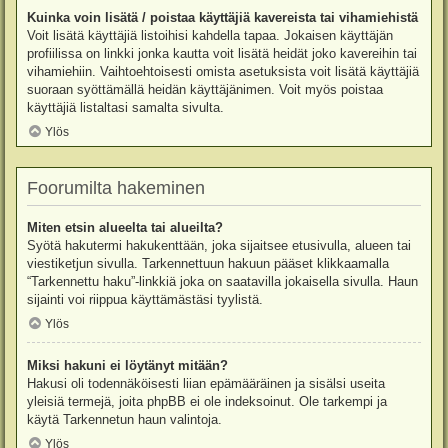
Kuinka voin lisätä / poistaa käyttäjiä kavereista tai vihamiehistä
Voit lisätä käyttäjiä listoihisi kahdella tapaa. Jokaisen käyttäjän
profiilissa on linkki jonka kautta voit lisätä heidät joko kavereihin tai
vihamiehiin. Vaihtoehtoisesti omista asetuksista voit lisätä käyttäjiä
suoraan syöttämällä heidän käyttäjänimen. Voit myös poistaa
käyttäjiä listaltasi samalta sivulta.
Ylös
Foorumilta hakeminen
Miten etsin alueelta tai alueilta?
Syötä hakutermi hakukenttään, joka sijaitsee etusivulla, alueen tai
viestiketjun sivulla. Tarkennettuun hakuun pääset klikkaamalla
“Tarkennettu haku”-linkkiä joka on saatavilla jokaisella sivulla. Haun
sijainti voi riippua käyttämästäsi tyylistä.
Ylös
Miksi hakuni ei löytänyt mitään?
Hakusi oli todennäköisesti liian epämääräinen ja sisälsi useita
yleisiä termejä, joita phpBB ei ole indeksoinut. Ole tarkempi ja
käytä Tarkennetun haun valintoja.
Ylös