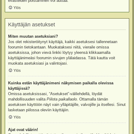
evästeiden poistaminen voi auttaa.
Ylös
Käyttäjän asetukset
Miten muutan asetuksiani?
Jos olet rekisteröitynyt käyttäjä, kaikki asetuksesi tallennetaan
foorumin tietokantaan. Muokataksesi niitä, vieraile omissa
asetuksissa, johon vievä linkki löytyy yleensä klikkaamalla
käyttäjänimeäsi foorumin sivujen ylälaidassa. Tätä kautta voit
muokata asetuksiasi ja valintojasi.
Ylös
Kuinka estän käyttäjänimeni näkymisen paikalla olevissa
käyttäjissä?
Omissa asetuksissasi, “Asetukset”-välilehdellä, löydät
mahdollisuuden valita
Piilota paikallaolo
. Ottamalla tämän
asetuksen käyttöön näyt vain ylläpitäjille, valvojille ja itsellesi. Sinut
lasketaan piilossa oleviin käyttäjiin.
Ylös
Ajat ovat väärin!