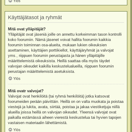
Ylös
Käyttäjätasot ja ryhmät
Mitä ovat ylläpitäjät?
Ylläpitäjät ovat jäseniä joille on annettu korkeimman tason kontrolli
koko foorumiin. Nämä jäsenet voivat hallita foorumin kaikkia
foorumin toiminnan osa-alueita, mukaan lukien oikeuksien
asettaminen, käyttäjien porttikiellot, käyttäjäryhmät ja valvojat
yms., riippuen foorumin perustajasta ja hänen ylläpitäjille
määrittelemistä oikeuksista. Heillä saattaa olla myös täydet
valvojan oikeudet kaikilla keskustelualueilla, riippuen foorumin
perustajan määrittelemistä asetuksista.
Ylös
Mitä ovatr valvojat?
Valvojat ovat henkilöitä (tai ryhmä henkilöitä) jotka katsovat
foorumeiden perään päivittäin. Heillä on on valta muokata ja poistaa
viestejä ja lukita, avata, siirtää, poistaa ja jakaa viestiketjuja niillä
alueilla joissa heillä on valvojan oikeudet. Yleensä valvojat ovat
paikalla estämässä aiheen vierestä keskustelua tai hyvien tapojen
vastaisen materiaalin lähettämistä.
Ylös