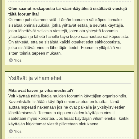
Olen saanut roskapostia tai väärinkäytöksiä sisältäviä viestejä
tältä foorumilta!
Olemme pahoillamme siitä. Tämän foorumin sähköpostilomake
sisältää ominaisuuksia, jotka yrittävät estää ja seurata käyttäjiä,
jotka lähettävät sellaisia viestejä, joten ota yhteyttä foorumin
ylläpitäjään ja lähetä hänelle täysi kopio saamastasi sähköpostista.
On tärkeää, että se sisältää kaikki otsaketiedot sähköpostista,
jotka sisältävät viestin lähettäjän tiedot. Foorumin ylläpitäjä voi
sitten toimia tarpeen mukaan.
Ylös
Ystävät ja vihamiehet
Mitä ovat kaveri ja vihamieslistat?
Voit käyttää näitä listoja muiden foorumin käyttäjien organisointiin.
Kaverilistalle lisätään käyttäjiä omien asetusten kautta. Tämä
auttaa nopeasti näkemään jos he ovat paikalla ja yksityisviestien
lähettämisessä. Teemasta riippuen näiden käyttäjien viestit
saatetaan myös korostaa. Jos lisäät käyttäjän vihamieheksi, kaikki
käyttäjän kirjoittamat viestit piilotetaan oletuksena.
Ylös