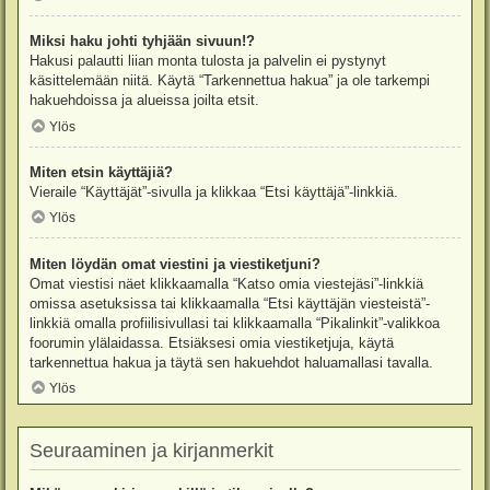
Miksi haku johti tyhjään sivuun!?
Hakusi palautti liian monta tulosta ja palvelin ei pystynyt
käsittelemään niitä. Käytä “Tarkennettua hakua” ja ole tarkempi
hakuehdoissa ja alueissa joilta etsit.
Ylös
Miten etsin käyttäjiä?
Vieraile “Käyttäjät”-sivulla ja klikkaa “Etsi käyttäjä”-linkkiä.
Ylös
Miten löydän omat viestini ja viestiketjuni?
Omat viestisi näet klikkaamalla “Katso omia viestejäsi”-linkkiä
omissa asetuksissa tai klikkaamalla “Etsi käyttäjän viesteistä”-
linkkiä omalla profiilisivullasi tai klikkaamalla “Pikalinkit”-valikkoa
foorumin ylälaidassa. Etsiäksesi omia viestiketjuja, käytä
tarkennettua hakua ja täytä sen hakuehdot haluamallasi tavalla.
Ylös
Seuraaminen ja kirjanmerkit