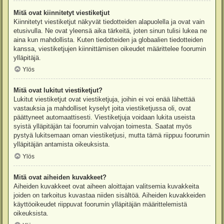
Mitä ovat kiinnitetyt viestiketjut
Kiinnitetyt viestiketjut näkyvät tiedotteiden alapuolella ja ovat vain
etusivulla. Ne ovat yleensä aika tärkeitä, joten sinun tulisi lukea ne
aina kun mahdollista. Kuten tiedotteiden ja globaalien tiedotteiden
kanssa, viestiketjujen kiinnittämisen oikeudet määrittelee foorumin
ylläpitäjä.
Ylös
Mitä ovat lukitut viestiketjut?
Lukitut viestiketjut ovat viestiketjuja, joihin ei voi enää lähettää
vastauksia ja mahdolliset kyselyt joita viestiketjussa oli, ovat
päättyneet automaattisesti. Viestiketjuja voidaan lukita useista
syistä ylläpitäjän tai foorumin valvojan toimesta. Saatat myös
pystyä lukitsemaan oman viestiketjusi, mutta tämä riippuu foorumin
ylläpitäjän antamista oikeuksista.
Ylös
Mitä ovat aiheiden kuvakkeet?
Aiheiden kuvakkeet ovat aiheen aloittajan valitsemia kuvakkeita
joiden on tarkoitus kuvastaa niiden sisältöä. Aiheiden kuvakkeiden
käyttöoikeudet riippuvat foorumin ylläpitäjän määrittelemistä
oikeuksista.