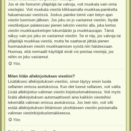
Jos et ole foorumin ylläpitäjä tai valvoja, voit muokata vain omia
viestejäsi. Voit muokata viestiä klikkaamalla muokkaa-painiketta
haluamassasi viestissä. Joskus painike toimii vain tietyn ajan
viestin luomisen jälkeen. Jos joku on jo vastannut viestiin, löydät
viestiketjuun palatessasi pienen tekstin viestisi alla, joka kertoo
viestin muokkauskertojen lukumäärän ja muokkausajan. Tämä
näkyy vain jos joku on vastannut viestiin. Se ei näy, jos valvoja tai
ylläpitäjä muokkaa viestiä, mutta he saattavat jättää pienen
huomautuksen viestin muokkaamisen syistä niin halutessaan.
Huomaa, että normaalit käyttäjät eivät voi poistaa viestejä, jos
niihin on joku vastannut.
Ylös
Miten liitän allekirjoituksen viestiini?
Lisätäksesi allekirjoituksen viestiisi, sinun täytyy ensin luoda
sellainen omissa asetuksissa. Kun olet luonut sellaisen, voit valita
Lisää allekirjoitus
-valinnan viestin kirjoituslomakkeessa. Voit myös
lisätä allekirjoituksen automaattisesti aina kaikkiin viesteihisi
tekemällä valinnan omissa asetuksissa. Jos teet niin, voit silti
estää allekirjoituksen liittämisen yksittäiseen viestiin poistamalla
valinnan viestinkirjoituslomakkeessa.
Ylös