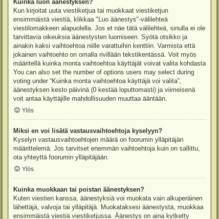
Kuinka luon äänestyksen?
Kun kirjoitat uuta viestiketjua tai muokkaat viestiketjun
ensimmäistä viestiä, klikkaa "Luo äänestys"-välilehteä
viestilomakkeen alapuolella. Jos et näe tätä välilehteä, sinulla ei ole
tarvittavia oikeuksia äänestysten luomiseen. Syötä otsikko ja
ainakin kaksi vaihtoehtoa niille varattuihin kenttiin. Varmista että
jokainen vaihtoehto on omalla rivillään tekstikentässä. Voit myös
määritellä kuinka monta vaihtoehtoa käyttäjät voivat valita kohdasta
You can also set the number of options users may select during
voting under “Kuinka monta vaihtoehtoa käyttäjä voi valita”,
äänestyksen kesto päivinä (0 kestää loputtomasti) ja viimeisenä
voit antaa käyttäjille mahdollisuuden muuttaa ääntään.
Ylös
Miksi en voi lisätä vastausvaihtoehtoja kyselyyn?
Kyselyn vastausvaihtoehtojen määrä on foorumin ylläpitäjän
määrittelemä. Jos tarvitset enemmän vaihtoehtoja kuin on sallittu,
ota yhteyttä foorumin ylläpitäjään.
Ylös
Kuinka muokkaan tai poistan äänestyksen?
Kuten viestien kanssa, äänestyksiä voi muokata vain alkuperäinen
lähettäjä, valvoja tai ylläpitäjä. Muokataksesi äänestystä, muokkaa
ensimmäistä viestiä viestiketjussa. Äänestys on aina kytketty