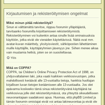
Kirjautumisen ja rekisteröitymisen ongelmat
Miksi minun pitää rekisteröityä?
Sinun ei välttämättä tarvitse, riippuu foorumin ylläpitäjästä,
tarvitaanko foorumilla kirjoittamiseen rekisteröitymistä.
Rekisteröityminen voi kuitenkin antaa sinulle lisää ominaisuuksia
käyttöön, jotka eivät ole vieraiden käytettävissä. Näitä ovat mm.
avatar-kuvan määrittely, yksityisviestit, sähköpostien lähettäminen
muille käyttäjille, käyttäjäryhmien jäsenyys jne. Siihen menee aikaa
vain muutamia hetkiä, joten se on suositeltavaa.
Ylös
Mikä on COPPA?
COPPA, tai Children’s Online Privacy Protection Act of 1998, on
yhdysvaltalainen laki, joka vaatii kaikkien verkkosivustojen, jotka
mahdollisesti keräävät alle 13-vuotiailta tietoja, hankkia huoltajan
kirjallisen luvan tietojen keräämiseen alle 13-vuotiaalta. Jos olet
epävarma koskeeko tämä sinua rekisteröityvänä käyttäjänä tai
verkkosivua jolle olet rekisteröitymässä, ota yhteyttä oikeudelliseen
neuvonantajaan saadaksesi apua. Huomaa, että phpBB Limited ja
tämän foorumin omistajat eivät voi antaa lakineuvontaa ja eivät ole