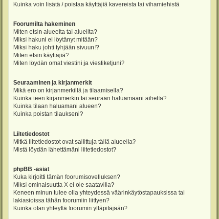
Kuinka voin lisätä / poistaa käyttäjiä kavereista tai vihamiehistä
Foorumilta hakeminen
Miten etsin alueelta tai alueilta?
Miksi hakuni ei löytänyt mitään?
Miksi haku johti tyhjään sivuun!?
Miten etsin käyttäjiä?
Miten löydän omat viestini ja viestiketjuni?
Seuraaminen ja kirjanmerkit
Mikä ero on kirjanmerkillä ja tilaamisella?
Kuinka teen kirjanmerkin tai seuraan haluamaani aihetta?
Kuinka tilaan haluamani alueen?
Kuinka poistan tilaukseni?
Liitetiedostot
Mitkä liitetiedostot ovat sallittuja tällä alueella?
Mistä löydän lähettämäni liitetiedostot?
phpBB -asiat
Kuka kirjoitti tämän foorumisovelluksen?
Miksi ominaisuutta X ei ole saatavilla?
Keneen minun tulee olla yhteydessä väärinkäytöstapauksissa tai
lakiasioissa tähän foorumiin liittyen?
Kuinka otan yhteyttä foorumin ylläpitäjään?