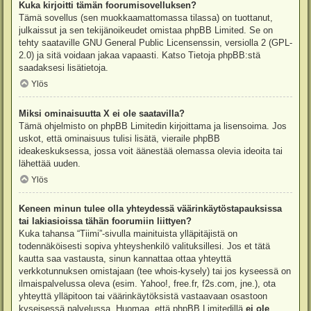
Kuka kirjoitti tämän foorumisovelluksen?
Tämä sovellus (sen muokkaamattomassa tilassa) on tuottanut,
julkaissut ja sen tekijänoikeudet omistaa
phpBB Limited
. Se on
tehty saataville GNU General Public Licensenssin, versiolla 2 (GPL-
2.0) ja sitä voidaan jakaa vapaasti. Katso
Tietoja phpBB:stä
saadaksesi lisätietoja.
Ylös
Miksi ominaisuutta X ei ole saatavilla?
Tämä ohjelmisto on phpBB Limitedin kirjoittama ja lisensoima. Jos
uskot, että ominaisuus tulisi lisätä, vieraile
phpBB
ideakeskuksessa
, jossa voit äänestää olemassa olevia ideoita tai
lähettää uuden.
Ylös
Keneen minun tulee olla yhteydessä väärinkäytöstapauksissa
tai lakiasioissa tähän foorumiin liittyen?
Kuka tahansa “Tiimi”-sivulla mainituista ylläpitäjistä on
todennäköisesti sopiva yhteyshenkilö valituksillesi. Jos et tätä
kautta saa vastausta, sinun kannattaa ottaa yhteyttä
verkkotunnuksen omistajaan (tee
whois-kysely
) tai jos kyseessä on
ilmaispalvelussa oleva (esim. Yahoo!, free.fr, f2s.com, jne.), ota
yhteyttä ylläpitoon tai väärinkäytöksistä vastaavaan osastoon
kyseisessä palvelussa. Huomaa, että phpBB Limitedillä
ei ole