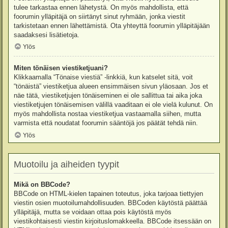
tulee tarkastaa ennen lähetystä. On myös mahdollista, että
foorumin ylläpitäjä on siirtänyt sinut ryhmään, jonka viestit
tarkistetaan ennen lähettämistä. Ota yhteyttä foorumin ylläpitäjään
saadaksesi lisätietoja.
Ylös
Miten tönäisen viestiketjuani?
Klikkaamalla “Tönaise viestiä” -linkkiä, kun katselet sitä, voit
“tönäistä” viestiketjua alueen ensimmäisen sivun yläosaan. Jos et
näe tätä, viestiketjujen tönäiseminen ei ole sallittua tai aika joka
viestiketjujen tönäisemisen välillä vaaditaan ei ole vielä kulunut. On
myös mahdollista nostaa viestiketjua vastaamalla siihen, mutta
varmista että noudatat foorumin sääntöjä jos päätät tehdä niin.
Ylös
Muotoilu ja aiheiden tyypit
Mikä on BBCode?
BBCode on HTML-kielen tapainen toteutus, joka tarjoaa tiettyjen
viestin osien muotoilumahdollisuuden. BBCoden käytöstä päättää
ylläpitäjä, mutta se voidaan ottaa pois käytöstä myös
viestikohtaisesti viestin kirjoituslomakkeella. BBCode itsessään on