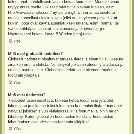
liitteet, voit mahdollisesti ladata kuvan foorumille. Muutoin sinun
täytyy antaa osoite julkisesti saatavilla olevaan kuvaan, esim.
http://www.example.com/my-picture.gif. Et voi antaa osoitetta
omalla koneellasi oleviin kuviin (ellei se ole yleinen palvelin) tai
kuviin, jotka ovat käyttäjätunnistuksen takana, esim. hotmail tai
yahoo sähköpostilaatikot, salasanasuojatut sivustot, jne.
Näyttääksesi kuvan, käytä BBCoden [img]-tagia.
Ylös
Mitä ovat globaalit tiedotteet?
Globaalit tiedotteet sisältävät tärkeää tietoa ja sinun tulisi lukea ne
aina kun on mahdolista. Ne näkyvät jokaisen alueen ylälaidassa ja
omissa asetuksissa. Globaalien tiedotteiden oikeudet myöntää
foorumin ylläpitäjä.
Ylös
Mitä ovat tiedotteet?
Tiedotteet usein sisältävät tärkeää tietoa foorumista jota olet
lukemassa ja siksi ne tulisi lukea aina kun mahdollista. Tiedotteet
näkyvät jokaisen sivun ylälaidassa niillä foorumeilla joihin ne on
lähetetty. Kuten globaalien tiedotteiden kohdalla, tiedotteiden
lähettämisen oikeudet antaa foorumin ylläpitäjä.
Ylös