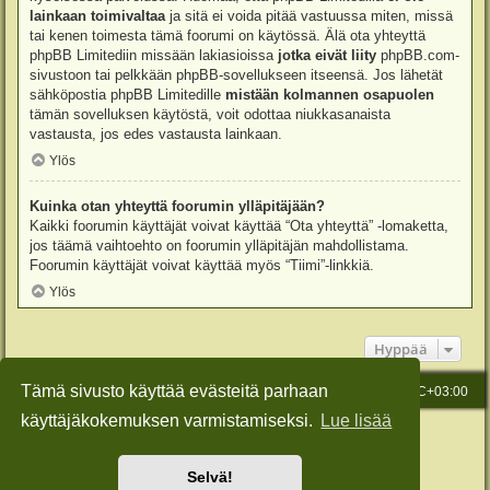
lainkaan toimivaltaa
ja sitä ei voida pitää vastuussa miten, missä
tai kenen toimesta tämä foorumi on käytössä. Älä ota yhteyttä
phpBB Limitediin missään lakiasioissa
jotka eivät liity
phpBB.com-
sivustoon tai pelkkään phpBB-sovellukseen itseensä. Jos lähetät
sähköpostia phpBB Limitedille
mistään kolmannen osapuolen
tämän sovelluksen käytöstä, voit odottaa niukkasanaista
vastausta, jos edes vastausta lainkaan.
Ylös
Kuinka otan yhteyttä foorumin ylläpitäjään?
Kaikki foorumin käyttäjät voivat käyttää “Ota yhteyttä” -lomaketta,
jos täämä vaihtoehto on foorumin ylläpitäjän mahdollistama.
Foorumin käyttäjät voivat käyttää myös “Tiimi”-linkkiä.
Ylös
Hyppää
Tämä sivusto käyttää evästeitä parhaan
Etusivu
Viesti Ylläpidolle
Kaikki ajat ovat
UTC+03:00
käyttäjäkokemuksen varmistamiseksi.
Lue lisää
Keskustelufoorumin ohjelmisto
phpBB
® Forum Software © phpBB Limited
Käännös: phpBB Suomi (lurttinen, harritapio, Pettis)
Style: Green-Style-Slim by Joyce&Luna
phpBB-Style-Design
Selvä!
Yksityisyys
|
Ehdot