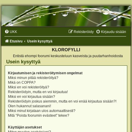
UKK
Rekisteröidy
Kirjaudu sisään
Etusivu
Usein kysyttyä
KLOROFYLLI
Entistä ehompi foorumi keskusteluun kasveista ja puutarhanhoidosta
Usein kysyttyä
Kirjautumisen ja rekisteröitymisen ongelmat
Miksi minun pitää rekisteröityä?
Mikä on COPPA?
Miksi en voi rekisteröityä?
Rekisteröidyin, mutta en voi kirjautua!
Miksi en voi kirjautua sisään?
Rekisteröidyin joskus aiemmin, mutta en voi enää kirjautua sisään?!
Olen hukannut salasanani!
Miksi minut kirjataan ulos automaattisesti?
Mitä “Poista foorumin evästeet” tekee?
Käyttäjän asetukset