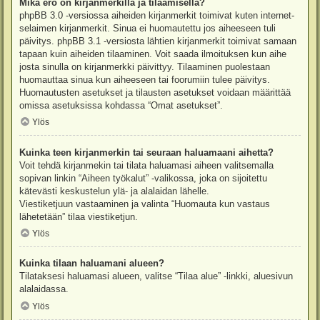
Mikä ero on kirjanmerkillä ja tilaamisella?
phpBB 3.0 -versiossa aiheiden kirjanmerkit toimivat kuten internet-
selaimen kirjanmerkit. Sinua ei huomautettu jos aiheeseen tuli
päivitys. phpBB 3.1 -versiosta lähtien kirjanmerkit toimivat samaan
tapaan kuin aiheiden tilaaminen. Voit saada ilmoituksen kun aihe
josta sinulla on kirjanmerkki päivittyy. Tilaaminen puolestaan
huomauttaa sinua kun aiheeseen tai foorumiin tulee päivitys.
Huomautusten asetukset ja tilausten asetukset voidaan määrittää
omissa asetuksissa kohdassa “Omat asetukset”.
Ylös
Kuinka teen kirjanmerkin tai seuraan haluamaani aihetta?
Voit tehdä kirjanmekin tai tilata haluamasi aiheen valitsemalla
sopivan linkin “Aiheen työkalut” -valikossa, joka on sijoitettu
kätevästi keskustelun ylä- ja alalaidan lähelle.
Viestiketjuun vastaaminen ja valinta “Huomauta kun vastaus
lähetetään” tilaa viestiketjun.
Ylös
Kuinka tilaan haluamani alueen?
Tilataksesi haluamasi alueen, valitse “Tilaa alue” -linkki, aluesivun
alalaidassa.
Ylös