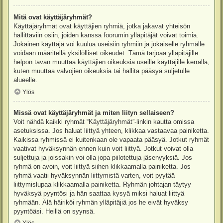
Mitä ovat käyttäjäryhmät?
Käyttäjäryhmät ovat käyttäjien ryhmiä, jotka jakavat yhteisön
hallittaviin osiin, joiden kanssa foorumin ylläpitäjät voivat toimia.
Jokainen käyttäjä voi kuulua useisiin ryhmiin ja jokaiselle ryhmälle
voidaan määritellä yksilölliset oikeudet. Tämä tarjoaa ylläpitäjille
helpon tavan muuttaa käyttäjien oikeuksia useille käyttäjille kerralla,
kuten muuttaa valvojien oikeuksia tai hallita pääsyä suljetulle
alueelle.
Ylös
Missä ovat käyttäjäryhmät ja miten liityn sellaiseen?
Voit nähdä kaikki ryhmät “Käyttäjäryhmät”-linkin kautta omissa
asetuksissa. Jos haluat liittyä yhteen, klikkaa vastaavaa painiketta.
Kaikissa ryhmissä ei kuitenkaan ole vapaata pääsyä. Jotkut ryhmät
vaativat hyväksynnän ennen kuin voit liittyä. Jotkut voivat olla
suljettuja ja joissakin voi olla jopa piilotettuja jäsenyyksiä. Jos
ryhmä on avoin, voit liittyä siihen klikkaamalla painiketta. Jos
ryhmä vaatii hyväksynnän liittymistä varten, voit pyytää
liittymislupaa klikkaamalla painiketta. Ryhmän johtajan täytyy
hyväksyä pyyntösi ja hän saattaa kysyä miksi haluat liittyä
ryhmään. Älä häiriköi ryhmän ylläpitäjiä jos he eivät hyväksy
pyyntöäsi. Heillä on syynsä.