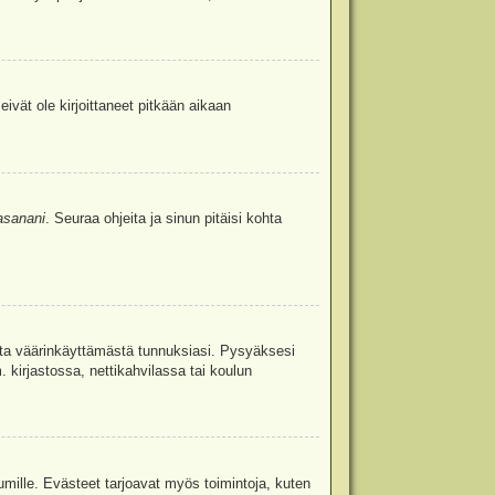
eivät ole kirjoittaneet pitkään aikaan
asanani
. Seuraa ohjeita ja sinun pitäisi kohta
uita väärinkäyttämästä tunnuksiasi. Pysyäksesi
. kirjastossa, nettikahvilassa tai koulun
umille. Evästeet tarjoavat myös toimintoja, kuten