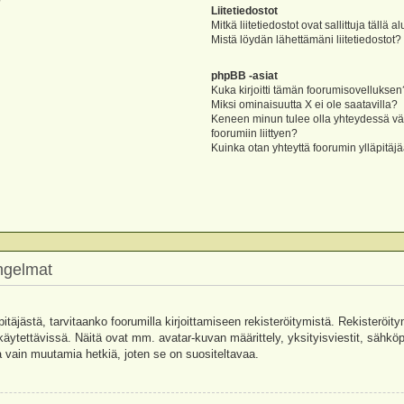
?
Liitetiedostot
Mitkä liitetiedostot ovat sallittuja tällä a
Mistä löydän lähettämäni liitetiedostot?
phpBB -asiat
Kuka kirjoitti tämän foorumisovelluksen
Miksi ominaisuutta X ei ole saatavilla?
Keneen minun tulee olla yhteydessä vää
foorumiin liittyen?
Kuinka otan yhteyttä foorumin ylläpitäj
ongelmat
pitäjästä, tarvitaanko foorumilla kirjoittamiseen rekisteröitymistä. Rekisteröity
käytettävissä. Näitä ovat mm. avatar-kuvan määrittely, yksityisviestit, sähköpo
 vain muutamia hetkiä, joten se on suositeltavaa.