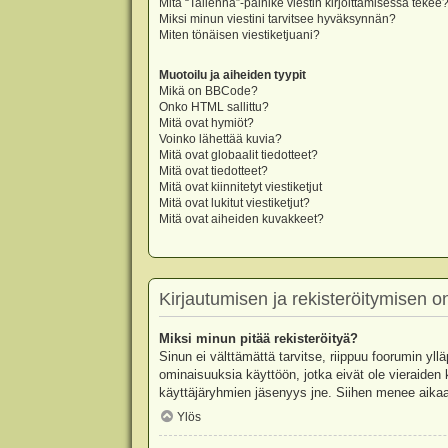
Mitä “Tallenna”-painike viestin kirjoittamisessa tekee
Miksi minun viestini tarvitsee hyväksynnän?
Miten tönäisen viestiketjuani?
Muotoilu ja aiheiden tyypit
Mikä on BBCode?
Onko HTML sallittu?
Mitä ovat hymiöt?
Voinko lähettää kuvia?
Mitä ovat globaalit tiedotteet?
Mitä ovat tiedotteet?
Mitä ovat kiinnitetyt viestiketjut
Mitä ovat lukitut viestiketjut?
Mitä ovat aiheiden kuvakkeet?
Kirjautumisen ja rekisteröitymisen 
Miksi minun pitää rekisteröityä?
Sinun ei välttämättä tarvitse, riippuu foorumin yllä
ominaisuuksia käyttöön, jotka eivät ole vieraiden 
käyttäjäryhmien jäsenyys jne. Siihen menee aikaa
Ylös