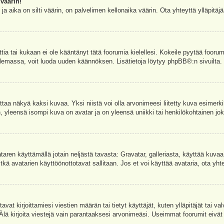
väärin!
a aika on silti väärin, on palvelimen kellonaika väärin. Ota yhteyttä ylläpitä
ettia tai kukaan ei ole kääntänyt tätä foorumia kielellesi. Kokeile pyytää foorum
e olemassa, voit luoda uuden käännöksen. Lisätietoja löytyy
phpBB
®:n sivuilta.
aa näkyä kaksi kuvaa. Yksi niistä voi olla arvonimeesi liitetty kuva esimerki
, yleensä isompi kuva on avatar ja on yleensä uniikki tai henkilökohtainen joka
vataren käyttämällä jotain neljästä tavasta: Gravatar, galleriasta, käyttää kuva
kä avatarien käyttöönottotavat sallitaan. Jos et voi käyttää avataria, ota yhte
avat kirjoittamiesi viestien määrän tai tietyt käyttäjät, kuten ylläpitäjät tai 
 Älä kirjoita viestejä vain parantaaksesi arvonimeäsi. Useimmat foorumit eivät si