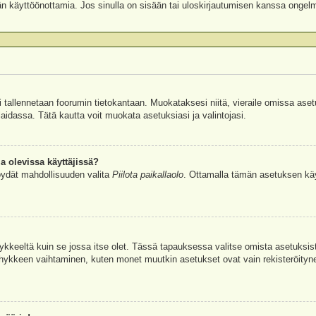
äjän käyttöönottamia. Jos sinulla on sisään tai uloskirjautumisen kanssa ongel
si tallennetaan foorumin tietokantaan. Muokataksesi niitä, vieraile omissa aset
aidassa. Tätä kautta voit muokata asetuksiasi ja valintojasi.
a olevissa käyttäjissä?
öydät mahdollisuuden valita
Piilota paikallaolo
. Ottamalla tämän asetuksen käyttö
hykkeeltä kuin se jossa itse olet. Tässä tapauksessa valitse omista asetuksi
kkeen vaihtaminen, kuten monet muutkin asetukset ovat vain rekisteröityneille