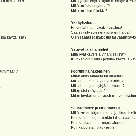
jautua sisään?!
Miksi jotkut käyttäjäryhmät näkyvät eri v
Mikä on “oletusryhmä”?
Mikä on “Tiimi” linkki?
Yksityisviestit
En voi lähettää yksityisviestejä!
Saan yksityisviestejä joita en halua!
ssa käyttäjissä?
Olen saanut roskapostia tai väärinkäytöks
Ystävät ja vihamiehet
Mitä ovat kaveri ja vihamieslistat?
Kuinka voin lisätä / poistaa käyttäjiä ka
rjautumaan?
Foorumilta hakeminen
Miten etsin alueelta tai alueilta?
Miksi hakuni ei löytänyt mitään?
Miksi haku johti tyhjään sivuun!?
?
Miten etsin käyttäjiä?
Miten löydän omat viestini ja viestiketju
Seuraaminen ja kirjanmerkit
Mikä ero on kirjanmerkillä ja tilaamisel
Kuinka teen kirjanmerkin tai seuraan h
Kuinka tilaan haluamani alueen?
Kuinka poistan tilaukseni?