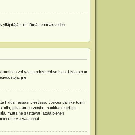
s ylläpitäjä sallii tämän ominaisuuden.
oittaminen voi vaatia rekisteröitymisen. Lista sinun
etiedostoja, jne.
etta haluamassasi viestissä. Joskus painike toimii
isi alla, joka kertoo viestin muokkauskertojen
tiä, mutta he saattavat jättää pienen
ihin on joku vastannut.