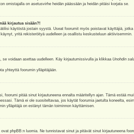
ston omistajalla on asetusvirhe heidän päässään ja heidän pitäisi korjata se.
nää kirjautua sisään?!
jätilisi käytöstä jostain syystä. Useat foorumit myös poistavat käyttäjiä, jotka 
äynyt, yritä rekisteröityä uudelleen ja osallistu keskusteluun aktiivisemmin.
, se voidaan asettaa uudelleen. Käy kirjautumissivulla ja klikkaa
Unohdin sal
a yhteyttä foorumin ylläpitäjään.
asi, foorumi pitää sinut kirjautuneena ennalta määritellyn ajan. Tämä estää m
tuessasi. Tämä ei ole suositeltavaa, jos käytät foorumia jaetulta koneelta, esim
umin ylläpitäjä on estänyt tämän toiminnon käyttämisen.
 ovat phpBB:n luomia. Ne tunnistavat sinut ja pitävät sinut kirjautuneena foor