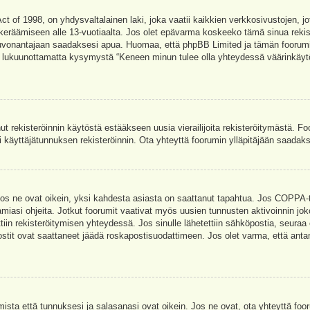
t of 1998, on yhdysvaltalainen laki, joka vaatii kaikkien verkkosivustojen, jot
jen keräämiseen alle 13-vuotiaalta. Jos olet epävarma koskeeko tämä sinua rekis
euvonantajaan saadaksesi apua. Huomaa, että phpBB Limited ja tämän foorumin 
a, lukuunottamatta kysymystä “Keneen minun tulee olla yhteydessä väärinkäytö
nut rekisteröinnin käytöstä estääkseen uusia vierailijoita rekisteröitymästä. F
asi käyttäjätunnuksen rekisteröinnin. Ota yhteyttä foorumin ylläpitäjään saadak
Jos ne ovat oikein, yksi kahdesta asiasta on saattanut tapahtua. Jos COPPA-tuk
amiasi ohjeita. Jotkut foorumit vaativat myös uusien tunnusten aktivoinnin joko
ttiin rekisteröitymisen yhteydessä. Jos sinulle lähetettiin sähköpostia, seuraa
stit ovat saattaneet jäädä roskapostisuodattimeen. Jos olet varma, että antam
ta että tunnuksesi ja salasanasi ovat oikein. Jos ne ovat, ota yhteyttä fooru