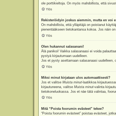
ole porttikieltoja. On myös mahdollista, että sivu
Ylös
Rekisteröidyin joskus aiemmin, mutta en voi e
On mahdollista, että ylläpitäjä on poistanut käyttä
pienentääkseen tietokantansa kokoa. Jos näin on k
Ylös
Olen hukannut salasanani!
Älä panikoi! Vaikka salasanaasi ei voida palauttaa
pystyä kirjautumaan uudelleen.
Jos et pysty asettamaan salasanaasi uudelleen, ot
Ylös
Miksi minut kirjataan ulos automaattisesti?
Jos et valitse
Muista minut
-laatikkoa kirjautuess
kirjautuneena, valitse
Muista minut
-valinta kirjau
tietokoneluokassa. Jos et näe tätä valintaa, foor
Ylös
Mitä “Poista foorumin evästeet” tekee?
“Poista foorumin evästeet” poistaa evästeet, jotka