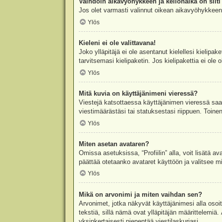
Vaihdoin aikavyöhykkeen ja kellonaika on silti 
Jos olet varmasti valinnut oikean aikavyöhykkeen j
Ylös
Kieleni ei ole valittavana!
Joko ylläpitäjä ei ole asentanut kielellesi kielipak
tarvitsemasi kielipaketin. Jos kielipakettia ei ol
Ylös
Mitä kuvia on käyttäjänimeni vieressä?
Viestejä katsottaessa käyttäjänimen vieressä saatt
viestimäärästäsi tai statuksestasi riippuen. Toinen
Ylös
Miten asetan avataren?
Omissa asetuksissa, “Profiilin” alla, voit lisätä a
päättää otetaanko avataret käyttöön ja valitsee mit
Ylös
Mikä on arvonimi ja miten vaihdan sen?
Arvonimet, jotka näkyvät käyttäjänimesi alla osoitt
tekstiä, sillä nämä ovat ylläpitäjän määrittelemiä.
yksinkertaisesti pienentää viestilaskuriasi.