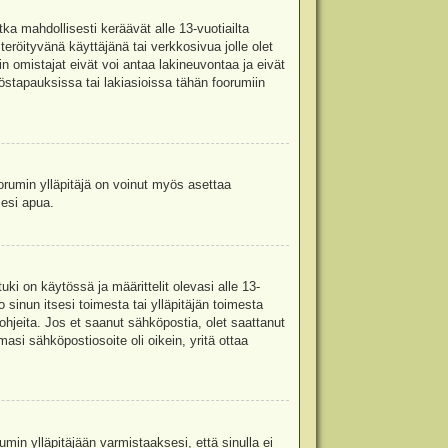
ka mahdollisesti keräävät alle 13-vuotiailta
teröityvänä käyttäjänä tai verkkosivua jolle olet
omistajat eivät voi antaa lakineuvontaa ja eivät
stapauksissa tai lakiasioissa tähän foorumiin
oorumin ylläpitäjä on voinut myös asettaa
sesi apua.
i on käytössä ja määrittelit olevasi alle 13-
 sinun itsesi toimesta tai ylläpitäjän toimesta
 ohjeita. Jos et saanut sähköpostia, olet saattanut
asi sähköpostiosoite oli oikein, yritä ottaa
min ylläpitäjään varmistaaksesi, että sinulla ei