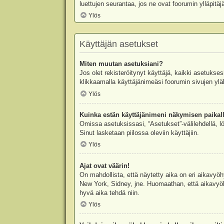
luettujen seurantaa, jos ne ovat foorumin ylläpit
Ylös
Käyttäjän asetukset
Miten muutan asetuksiani?
Jos olet rekisteröitynyt käyttäjä, kaikki asetukse
klikkaamalla käyttäjänimeäsi foorumin sivujen yläl
Ylös
Kuinka estän käyttäjänimeni näkymisen paikall
Omissa asetuksissasi, “Asetukset”-välilehdellä, l
Sinut lasketaan piilossa oleviin käyttäjiin.
Ylös
Ajat ovat väärin!
On mahdollista, että näytetty aika on eri aikavyö
New York, Sidney, jne. Huomaathan, että aikavyöhy
hyvä aika tehdä niin.
Ylös