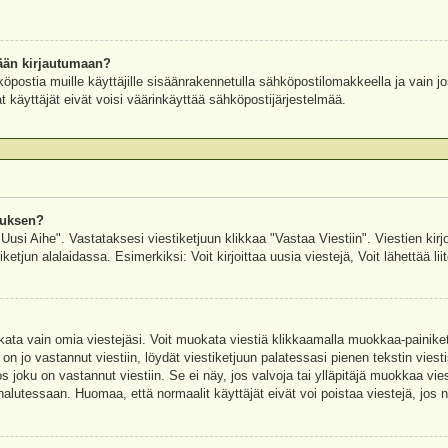
ään kirjautumaan?
köpostia muille käyttäjille sisäänrakennetulla sähköpostilomakkeella ja vain jo
 käyttäjät eivät voisi väärinkäyttää sähköpostijärjestelmää.
auksen?
"Uusi Aihe". Vastataksesi viestiketjuun klikkaa "Vastaa Viestiin". Viestien kirj
ketjun alalaidassa. Esimerkiksi: Voit kirjoittaa uusia viestejä, Voit lähettää liit
uokata vain omia viestejäsi. Voit muokata viestiä klikkaamalla muokkaa-painik
 on jo vastannut viestiin, löydät viestiketjuun palatessasi pienen tekstin viest
oku on vastannut viestiin. Se ei näy, jos valvoja tai ylläpitäjä muokkaa vies
utessaan. Huomaa, että normaalit käyttäjät eivät voi poistaa viestejä, jos ni