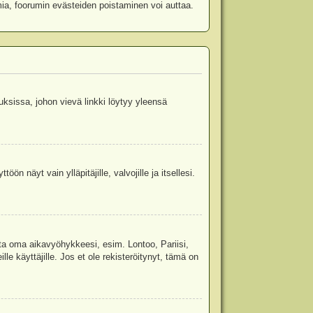
mia, foorumin evästeiden poistaminen voi auttaa.
uksissa, johon vievä linkki löytyy yleensä
ön näyt vain ylläpitäjille, valvojille ja itsellesi.
sta oma aikavyöhykkeesi, esim. Lontoo, Pariisi,
 käyttäjille. Jos et ole rekisteröitynyt, tämä on