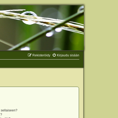
Rekisteröidy
Kirjaudu sisään
n sellaiseen?
i?