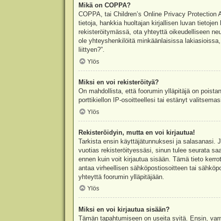
Mikä on COPPA?
COPPA, tai Children’s Online Privacy Protection Ac
tietoja, hankkia huoltajan kirjallisen luvan tieto
rekisteröitymässä, ota yhteyttä oikeudelliseen n
ole yhteyshenkilöitä minkäänlaisissa lakiasioiss
liittyen?”.
Ylös
Miksi en voi rekisteröityä?
On mahdollista, että foorumin ylläpitäjä on poista
porttikiellon IP-osoitteellesi tai estänyt valitsem
Ylös
Rekisteröidyin, mutta en voi kirjautua!
Tarkista ensin käyttäjätunnuksesi ja salasanasi. 
vuotias rekisteröityessäsi, sinun tulee seurata sa
ennen kuin voit kirjautua sisään. Tämä tieto kerro
antaa virheellisen sähköpostiosoitteen tai sähköpo
yhteyttä foorumin ylläpitäjään.
Ylös
Miksi en voi kirjautua sisään?
Tämän tapahtumiseen on useita syitä. Ensin, varmis