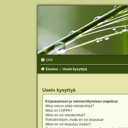
UKK
Etusivu
Usein kysyttyä
Usein kysyttyä
Kirjautumisen ja rekisteröitymisen ongelmat
Miksi minun pitää rekisteröityä?
Mikä on COPPA?
Miksi en voi rekisteröityä?
Rekisteröidyin, mutta en voi kirjautua!
Miksi en voi kirjautua sisään?