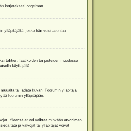
jään korjataksesi ongelman.
in ylläpitäjältä, josko hän voisi asentaa
ksi tähtien, laatikoiden tai pisteiden muodossa
isella käyttäjällä.
a muualta tai ladata kuvan. Foorumin ylläpitäjä
yttä foorumin ylläpitäjään.
valvojat. Yleensä et voi vaihtaa minkään arvonimen
edä tätä ja valvojat tai ylläpitäjät voivat