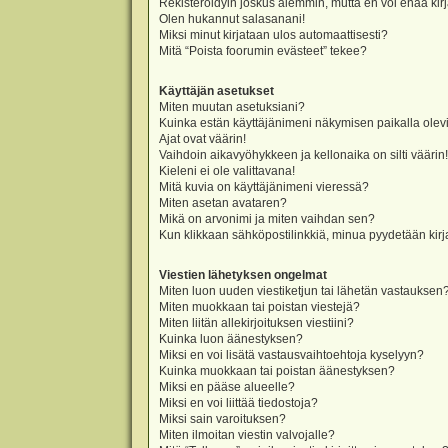
Rekisteröidyin joskus aiemmin, mutta en voi enää kir
Olen hukannut salasanani!
Miksi minut kirjataan ulos automaattisesti?
Mitä “Poista foorumin evästeet” tekee?
Käyttäjän asetukset
Miten muutan asetuksiani?
Kuinka estän käyttäjänimeni näkymisen paikalla olevi
Ajat ovat väärin!
Vaihdoin aikavyöhykkeen ja kellonaika on silti väärin!
Kieleni ei ole valittavana!
Mitä kuvia on käyttäjänimeni vieressä?
Miten asetan avataren?
Mikä on arvonimi ja miten vaihdan sen?
Kun klikkaan sähköpostilinkkiä, minua pyydetään ki
Viestien lähetyksen ongelmat
Miten luon uuden viestiketjun tai lähetän vastauksen
Miten muokkaan tai poistan viestejä?
Miten liitän allekirjoituksen viestiini?
Kuinka luon äänestyksen?
Miksi en voi lisätä vastausvaihtoehtoja kyselyyn?
Kuinka muokkaan tai poistan äänestyksen?
Miksi en pääse alueelle?
Miksi en voi liittää tiedostoja?
Miksi sain varoituksen?
Miten ilmoitan viestin valvojalle?