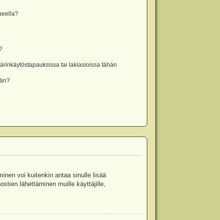
lueella?
?
rinkäytöstapauksissa tai lakiasioissa tähän
ään?
minen voi kuitenkin antaa sinulle lisää
stien lähettäminen muille käyttäjille,