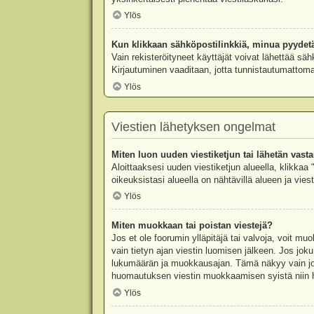
Ylös
Kun klikkaan sähköpostilinkkiä, minua pyydet
Vain rekisteröityneet käyttäjät voivat lähettää säh
Kirjautuminen vaaditaan, jotta tunnistautumattomat
Ylös
Viestien lähetyksen ongelmat
Miten luon uuden viestiketjun tai lähetän vast
Aloittaaksesi uuden viestiketjun alueella, klikkaa 
oikeuksistasi alueella on nähtävillä alueen ja viesti
Ylös
Miten muokkaan tai poistan viestejä?
Jos et ole foorumin ylläpitäjä tai valvoja, voit m
vain tietyn ajan viestin luomisen jälkeen. Jos joku
lukumäärän ja muokkausajan. Tämä näkyy vain jos j
huomautuksen viestin muokkaamisen syistä niin hal
Ylös