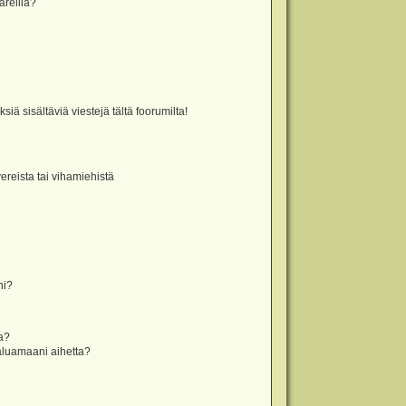
äreillä?
iä sisältäviä viestejä tältä foorumilta!
vereista tai vihamiehistä
ni?
la?
aluamaani aihetta?