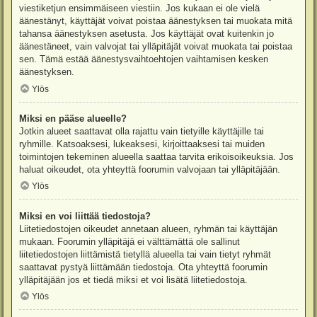
viestiketjun ensimmäiseen viestiin. Jos kukaan ei ole vielä
äänestänyt, käyttäjät voivat poistaa äänestyksen tai muokata mitä
tahansa äänestyksen asetusta. Jos käyttäjät ovat kuitenkin jo
äänestäneet, vain valvojat tai ylläpitäjät voivat muokata tai poistaa
sen. Tämä estää äänestysvaihtoehtojen vaihtamisen kesken
äänestyksen.
Ylös
Miksi en pääse alueelle?
Jotkin alueet saattavat olla rajattu vain tietyille käyttäjille tai
ryhmille. Katsoaksesi, lukeaksesi, kirjoittaaksesi tai muiden
toimintojen tekeminen alueella saattaa tarvita erikoisoikeuksia. Jos
haluat oikeudet, ota yhteyttä foorumin valvojaan tai ylläpitäjään.
Ylös
Miksi en voi liittää tiedostoja?
Liitetiedostojen oikeudet annetaan alueen, ryhmän tai käyttäjän
mukaan. Foorumin ylläpitäjä ei välttämättä ole sallinut
liitetiedostojen liittämistä tietyllä alueella tai vain tietyt ryhmät
saattavat pystyä liittämään tiedostoja. Ota yhteyttä foorumin
ylläpitäjään jos et tiedä miksi et voi lisätä liitetiedostoja.
Ylös