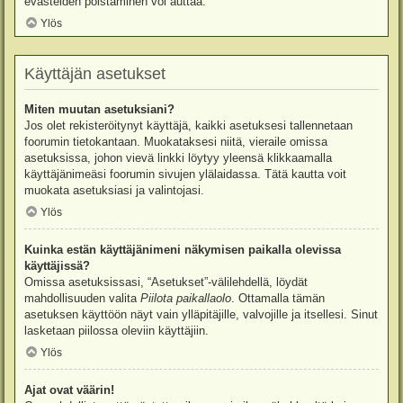
evästeiden poistaminen voi auttaa.
Ylös
Käyttäjän asetukset
Miten muutan asetuksiani?
Jos olet rekisteröitynyt käyttäjä, kaikki asetuksesi tallennetaan
foorumin tietokantaan. Muokataksesi niitä, vieraile omissa
asetuksissa, johon vievä linkki löytyy yleensä klikkaamalla
käyttäjänimeäsi foorumin sivujen ylälaidassa. Tätä kautta voit
muokata asetuksiasi ja valintojasi.
Ylös
Kuinka estän käyttäjänimeni näkymisen paikalla olevissa
käyttäjissä?
Omissa asetuksissasi, “Asetukset”-välilehdellä, löydät
mahdollisuuden valita
Piilota paikallaolo
. Ottamalla tämän
asetuksen käyttöön näyt vain ylläpitäjille, valvojille ja itsellesi. Sinut
lasketaan piilossa oleviin käyttäjiin.
Ylös
Ajat ovat väärin!