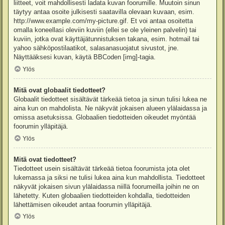
liitteet, voit mahdollisesti ladata kuvan foorumille. Muutoin sinun
täytyy antaa osoite julkisesti saatavilla olevaan kuvaan, esim.
http://www.example.com/my-picture.gif. Et voi antaa osoitetta
omalla koneellasi oleviin kuviin (ellei se ole yleinen palvelin) tai
kuviin, jotka ovat käyttäjätunnistuksen takana, esim. hotmail tai
yahoo sähköpostilaatikot, salasanasuojatut sivustot, jne.
Näyttääksesi kuvan, käytä BBCoden [img]-tagia.
Ylös
Mitä ovat globaalit tiedotteet?
Globaalit tiedotteet sisältävät tärkeää tietoa ja sinun tulisi lukea ne
aina kun on mahdolista. Ne näkyvät jokaisen alueen ylälaidassa ja
omissa asetuksissa. Globaalien tiedotteiden oikeudet myöntää
foorumin ylläpitäjä.
Ylös
Mitä ovat tiedotteet?
Tiedotteet usein sisältävät tärkeää tietoa foorumista jota olet
lukemassa ja siksi ne tulisi lukea aina kun mahdollista. Tiedotteet
näkyvät jokaisen sivun ylälaidassa niillä foorumeilla joihin ne on
lähetetty. Kuten globaalien tiedotteiden kohdalla, tiedotteiden
lähettämisen oikeudet antaa foorumin ylläpitäjä.
Ylös