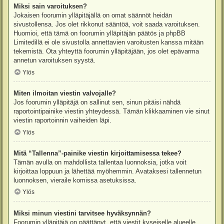
Miksi sain varoituksen?
Jokaisen foorumin ylläpitäjällä on omat säännöt heidän
sivustollensa. Jos olet rikkonut sääntöä, voit saada varoituksen.
Huomioi, että tämä on foorumin ylläpitäjän päätös ja phpBB
Limitedillä ei ole sivustolla annettavien varoitusten kanssa mitään
tekemistä. Ota yhteyttä foorumin ylläpitäjään, jos olet epävarma
annetun varoituksen syystä.
Ylös
Miten ilmoitan viestin valvojalle?
Jos foorumin ylläpitäjä on sallinut sen, sinun pitäisi nähdä
raportointipainike viestin yhteydessä. Tämän klikkaaminen vie sinut
viestin raportoinnin vaiheiden läpi.
Ylös
Mitä “Tallenna”-painike viestin kirjoittamisessa tekee?
Tämän avulla on mahdollista tallentaa luonnoksia, jotka voit
kirjoittaa loppuun ja lähettää myöhemmin. Avataksesi tallennetun
luonnoksen, vieraile komissa asetuksissa.
Ylös
Miksi minun viestini tarvitsee hyväksynnän?
Foorumin ylläpitäjä on päättänyt, että viestit kyseiselle alueelle