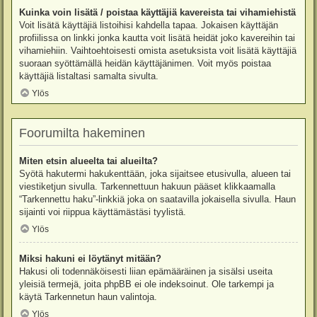
Kuinka voin lisätä / poistaa käyttäjiä kavereista tai vihamiehistä
Voit lisätä käyttäjiä listoihisi kahdella tapaa. Jokaisen käyttäjän
profiilissa on linkki jonka kautta voit lisätä heidät joko kavereihin tai
vihamiehiin. Vaihtoehtoisesti omista asetuksista voit lisätä käyttäjiä
suoraan syöttämällä heidän käyttäjänimen. Voit myös poistaa
käyttäjiä listaltasi samalta sivulta.
Ylös
Foorumilta hakeminen
Miten etsin alueelta tai alueilta?
Syötä hakutermi hakukenttään, joka sijaitsee etusivulla, alueen tai
viestiketjun sivulla. Tarkennettuun hakuun pääset klikkaamalla
“Tarkennettu haku”-linkkiä joka on saatavilla jokaisella sivulla. Haun
sijainti voi riippua käyttämästäsi tyylistä.
Ylös
Miksi hakuni ei löytänyt mitään?
Hakusi oli todennäköisesti liian epämääräinen ja sisälsi useita
yleisiä termejä, joita phpBB ei ole indeksoinut. Ole tarkempi ja
käytä Tarkennetun haun valintoja.
Ylös