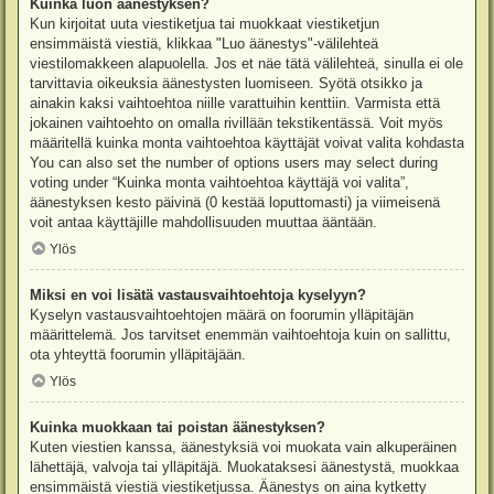
Kuinka luon äänestyksen?
Kun kirjoitat uuta viestiketjua tai muokkaat viestiketjun
ensimmäistä viestiä, klikkaa "Luo äänestys"-välilehteä
viestilomakkeen alapuolella. Jos et näe tätä välilehteä, sinulla ei ole
tarvittavia oikeuksia äänestysten luomiseen. Syötä otsikko ja
ainakin kaksi vaihtoehtoa niille varattuihin kenttiin. Varmista että
jokainen vaihtoehto on omalla rivillään tekstikentässä. Voit myös
määritellä kuinka monta vaihtoehtoa käyttäjät voivat valita kohdasta
You can also set the number of options users may select during
voting under “Kuinka monta vaihtoehtoa käyttäjä voi valita”,
äänestyksen kesto päivinä (0 kestää loputtomasti) ja viimeisenä
voit antaa käyttäjille mahdollisuuden muuttaa ääntään.
Ylös
Miksi en voi lisätä vastausvaihtoehtoja kyselyyn?
Kyselyn vastausvaihtoehtojen määrä on foorumin ylläpitäjän
määrittelemä. Jos tarvitset enemmän vaihtoehtoja kuin on sallittu,
ota yhteyttä foorumin ylläpitäjään.
Ylös
Kuinka muokkaan tai poistan äänestyksen?
Kuten viestien kanssa, äänestyksiä voi muokata vain alkuperäinen
lähettäjä, valvoja tai ylläpitäjä. Muokataksesi äänestystä, muokkaa
ensimmäistä viestiä viestiketjussa. Äänestys on aina kytketty