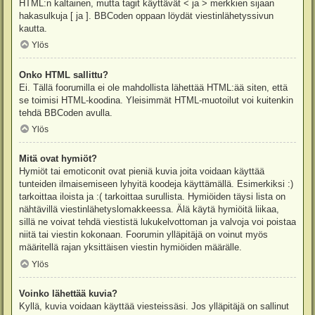
HTML:n kaltainen, mutta tagit käyttävät < ja > merkkien sijaan
hakasulkuja [ ja ]. BBCoden oppaan löydät viestinlähetyssivun
kautta.
Ylös
Onko HTML sallittu?
Ei. Tällä foorumilla ei ole mahdollista lähettää HTML:ää siten, että
se toimisi HTML-koodina. Yleisimmät HTML-muotoilut voi kuitenkin
tehdä BBCoden avulla.
Ylös
Mitä ovat hymiöt?
Hymiöt tai emoticonit ovat pieniä kuvia joita voidaan käyttää
tunteiden ilmaisemiseen lyhyitä koodeja käyttämällä. Esimerkiksi :)
tarkoittaa iloista ja :( tarkoittaa surullista. Hymiöiden täysi lista on
nähtävillä viestinlähetyslomakkeessa. Älä käytä hymiöitä liikaa,
sillä ne voivat tehdä viestistä lukukelvottoman ja valvoja voi poistaa
niitä tai viestin kokonaan. Foorumin ylläpitäjä on voinut myös
määritellä rajan yksittäisen viestin hymiöiden määrälle.
Ylös
Voinko lähettää kuvia?
Kyllä, kuvia voidaan käyttää viesteissäsi. Jos ylläpitäjä on sallinut