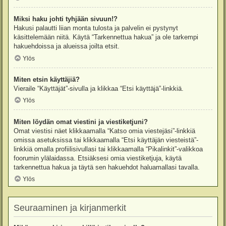
Miksi haku johti tyhjään sivuun!?
Hakusi palautti liian monta tulosta ja palvelin ei pystynyt
käsittelemään niitä. Käytä “Tarkennettua hakua” ja ole tarkempi
hakuehdoissa ja alueissa joilta etsit.
Ylös
Miten etsin käyttäjiä?
Vieraile “Käyttäjät”-sivulla ja klikkaa “Etsi käyttäjä”-linkkiä.
Ylös
Miten löydän omat viestini ja viestiketjuni?
Omat viestisi näet klikkaamalla “Katso omia viestejäsi”-linkkiä
omissa asetuksissa tai klikkaamalla “Etsi käyttäjän viesteistä”-
linkkiä omalla profiilisivullasi tai klikkaamalla “Pikalinkit”-valikkoa
foorumin ylälaidassa. Etsiäksesi omia viestiketjuja, käytä
tarkennettua hakua ja täytä sen hakuehdot haluamallasi tavalla.
Ylös
Seuraaminen ja kirjanmerkit