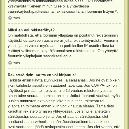
yhteyshenkilöitä minkäänlaisissa lakiasioissa, lukuunottamatta
kysymystä “Keneen minun tulee olla yhteydessä
väärinkäytöstapauksissa tai lakiasioissa tähän foorumiin liittyen?”.
Ylös
Miksi en voi rekisteröityä?
On mahdollista, että foorumin ylläpitäjä on poistanut rekisteröinnin
käytöstä estääkseen uusia vierailijoita rekisteröitymästä. Foorumin
ylläpitäjä on voinut myös asettaa porttikiellon IP-osoitteellesi tai
estänyt valitsemasi käyttäjätunnuksen rekisteröinnin. Ota yhteyttä
foorumin ylläpitäjään saadaksesi apua.
Ylös
Rekisteröidyin, mutta en voi kirjautua!
Tarkista ensin käyttäjätunnuksesi ja salasanasi. Jos ne ovat oikein,
yksi kahdesta asiasta on saattanut tapahtua. Jos COPPA-tuki on
käytössä ja määrittelit olevasi alle 13-vuotias rekisteröityessäsi,
sinun tulee seurata saamiasi ohjeita. Jotkut foorumit vaativat myös
uusien tunnusten aktivoinnin joko sinun itsesi toimesta tai
ylläpitäjän toimesta ennen kuin voit kirjautua sisään. Tämä tieto
kerrottiin rekisteröitymisen yhteydessä. Jos sinulle lähetettiin
sähköpostia, seuraa ohjeita. Jos et saanut sähköpostia, olet
saattanut antaa virheellisen sähköpostiosoitteen tai sähköpostit
ovat saattaneet jäädä roskapostisuodattimeen. Jos olet varma, että