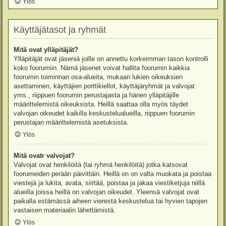
Ylös
Käyttäjätasot ja ryhmät
Mitä ovat ylläpitäjät?
Ylläpitäjät ovat jäseniä joille on annettu korkeimman tason kontrolli
koko foorumiin. Nämä jäsenet voivat hallita foorumin kaikkia
foorumin toiminnan osa-alueita, mukaan lukien oikeuksien
asettaminen, käyttäjien porttikiellot, käyttäjäryhmät ja valvojat
yms., riippuen foorumin perustajasta ja hänen ylläpitäjille
määrittelemistä oikeuksista. Heillä saattaa olla myös täydet
valvojan oikeudet kaikilla keskustelualueilla, riippuen foorumin
perustajan määrittelemistä asetuksista.
Ylös
Mitä ovatr valvojat?
Valvojat ovat henkilöitä (tai ryhmä henkilöitä) jotka katsovat
foorumeiden perään päivittäin. Heillä on on valta muokata ja poistaa
viestejä ja lukita, avata, siirtää, poistaa ja jakaa viestiketjuja niillä
alueilla joissa heillä on valvojan oikeudet. Yleensä valvojat ovat
paikalla estämässä aiheen vierestä keskustelua tai hyvien tapojen
vastaisen materiaalin lähettämistä.
Ylös