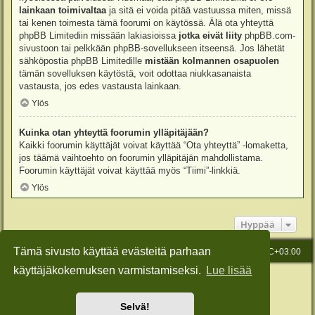
lainkaan toimivaltaa
ja sitä ei voida pitää vastuussa miten, missä
tai kenen toimesta tämä foorumi on käytössä. Älä ota yhteyttä
phpBB Limitediin missään lakiasioissa
jotka eivät liity
phpBB.com-
sivustoon tai pelkkään phpBB-sovellukseen itseensä. Jos lähetät
sähköpostia phpBB Limitedille
mistään kolmannen osapuolen
tämän sovelluksen käytöstä, voit odottaa niukkasanaista
vastausta, jos edes vastausta lainkaan.
Ylös
Kuinka otan yhteyttä foorumin ylläpitäjään?
Kaikki foorumin käyttäjät voivat käyttää “Ota yhteyttä” -lomaketta,
jos täämä vaihtoehto on foorumin ylläpitäjän mahdollistama.
Foorumin käyttäjät voivat käyttää myös “Tiimi”-linkkiä.
Ylös
Hyppää
Tämä sivusto käyttää evästeitä parhaan
Etusivu
Viesti Ylläpidolle
Kaikki ajat ovat
UTC+03:00
käyttäjäkokemuksen varmistamiseksi.
Lue lisää
Keskustelufoorumin ohjelmisto
phpBB
® Forum Software © phpBB Limited
Käännös: phpBB Suomi (lurttinen, harritapio, Pettis)
Style: Green-Style-Slim by Joyce&Luna
phpBB-Style-Design
Selvä!
Yksityisyys
|
Ehdot