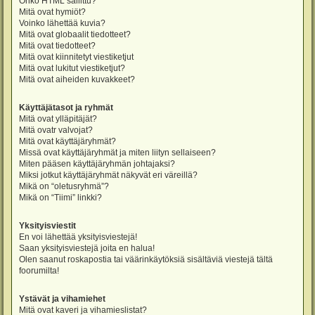
Onko HTML sallittu?
Mitä ovat hymiöt?
Voinko lähettää kuvia?
Mitä ovat globaalit tiedotteet?
Mitä ovat tiedotteet?
Mitä ovat kiinnitetyt viestiketjut
Mitä ovat lukitut viestiketjut?
Mitä ovat aiheiden kuvakkeet?
Käyttäjätasot ja ryhmät
Mitä ovat ylläpitäjät?
Mitä ovatr valvojat?
Mitä ovat käyttäjäryhmät?
Missä ovat käyttäjäryhmät ja miten liityn sellaiseen?
Miten pääsen käyttäjäryhmän johtajaksi?
Miksi jotkut käyttäjäryhmät näkyvät eri väreillä?
Mikä on “oletusryhmä”?
Mikä on “Tiimi” linkki?
Yksityisviestit
En voi lähettää yksityisviestejä!
Saan yksityisviestejä joita en halua!
Olen saanut roskapostia tai väärinkäytöksiä sisältäviä viestejä tältä
foorumilta!
Ystävät ja vihamiehet
Mitä ovat kaveri ja vihamieslistat?