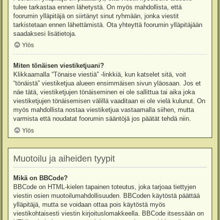
tulee tarkastaa ennen lähetystä. On myös mahdollista, että
foorumin ylläpitäjä on siirtänyt sinut ryhmään, jonka viestit
tarkistetaan ennen lähettämistä. Ota yhteyttä foorumin ylläpitäjään
saadaksesi lisätietoja.
Ylös
Miten tönäisen viestiketjuani?
Klikkaamalla “Tönaise viestiä” -linkkiä, kun katselet sitä, voit
“tönäistä” viestiketjua alueen ensimmäisen sivun yläosaan. Jos et
näe tätä, viestiketjujen tönäiseminen ei ole sallittua tai aika joka
viestiketjujen tönäisemisen välillä vaaditaan ei ole vielä kulunut. On
myös mahdollista nostaa viestiketjua vastaamalla siihen, mutta
varmista että noudatat foorumin sääntöjä jos päätät tehdä niin.
Ylös
Muotoilu ja aiheiden tyypit
Mikä on BBCode?
BBCode on HTML-kielen tapainen toteutus, joka tarjoaa tiettyjen
viestin osien muotoilumahdollisuuden. BBCoden käytöstä päättää
ylläpitäjä, mutta se voidaan ottaa pois käytöstä myös
viestikohtaisesti viestin kirjoituslomakkeella. BBCode itsessään on