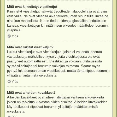
Mitä ovat kiinnitetyt viestiketjut
Kiinnitetyt viestiketjut näkyvät tiedotteiden alapuolella ja ovat vain
etusivulla. Ne ovat yleensä aika tärkeitä, joten sinun tulisi lukea ne
aina kun mahdollista. Kuten tiedotteiden ja globaalien tiedotteiden
kanssa, viestiketjujen kiinnittämisen oikeudet määrittelee foorumin
ylläpitäjä.
Ylös
Mitä ovat lukitut viestiketjut?
Lukitut viestiketjut ovat viestiketjuja, joihin ei voi enää lähettää
vastauksia ja mahdolliset kyselyt joita viestiketjussa oli, ovat
päättyneet automaattisesti. Viestiketjuja voidaan lukita useista
syistä ylläpitäjän tai foorumin valvojan toimesta. Saatat myös
pystyä lukitsemaan oman viestiketjusi, mutta tämä riippuu foorumin
ylläpitäjän antamista oikeuksista.
Ylös
Mitä ovat aiheiden kuvakkeet?
Aiheiden kuvakkeet ovat aiheen aloittajan valitsemia kuvakkeita
joiden on tarkoitus kuvastaa niiden sisältöä. Aiheiden kuvakkeiden
käyttöoikeudet riippuvat foorumin ylläpitäjän määrittelemistä
oikeuksista.