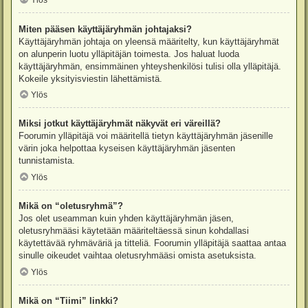
Ylös
Miten pääsen käyttäjäryhmän johtajaksi?
Käyttäjäryhmän johtaja on yleensä määritelty, kun käyttäjäryhmät
on alunperin luotu ylläpitäjän toimesta. Jos haluat luoda
käyttäjäryhmän, ensimmäinen yhteyshenkilösi tulisi olla ylläpitäjä.
Kokeile yksityisviestin lähettämistä.
Ylös
Miksi jotkut käyttäjäryhmät näkyvät eri väreillä?
Foorumin ylläpitäjä voi määritellä tietyn käyttäjäryhmän jäsenille
värin joka helpottaa kyseisen käyttäjäryhmän jäsenten
tunnistamista.
Ylös
Mikä on “oletusryhmä”?
Jos olet useamman kuin yhden käyttäjäryhmän jäsen,
oletusryhmääsi käytetään määriteltäessä sinun kohdallasi
käytettävää ryhmäväriä ja titteliä. Foorumin ylläpitäjä saattaa antaa
sinulle oikeudet vaihtaa oletusryhmääsi omista asetuksista.
Ylös
Mikä on “Tiimi” linkki?