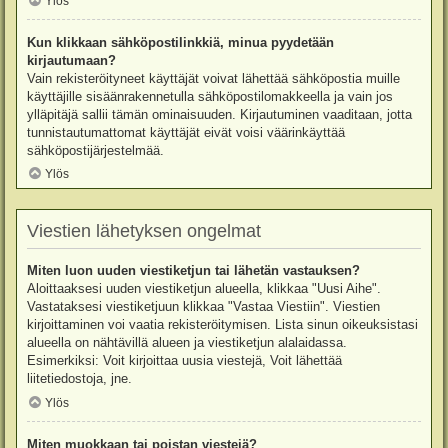
Ylös
Kun klikkaan sähköpostilinkkiä, minua pyydetään
kirjautumaan?
Vain rekisteröityneet käyttäjät voivat lähettää sähköpostia muille
käyttäjille sisäänrakennetulla sähköpostilomakkeella ja vain jos
ylläpitäjä sallii tämän ominaisuuden. Kirjautuminen vaaditaan, jotta
tunnistautumattomat käyttäjät eivät voisi väärinkäyttää
sähköpostijärjestelmää.
Ylös
Viestien lähetyksen ongelmat
Miten luon uuden viestiketjun tai lähetän vastauksen?
Aloittaaksesi uuden viestiketjun alueella, klikkaa "Uusi Aihe".
Vastataksesi viestiketjuun klikkaa "Vastaa Viestiin". Viestien
kirjoittaminen voi vaatia rekisteröitymisen. Lista sinun oikeuksistasi
alueella on nähtävillä alueen ja viestiketjun alalaidassa.
Esimerkiksi: Voit kirjoittaa uusia viestejä, Voit lähettää
liitetiedostoja, jne.
Ylös
Miten muokkaan tai poistan viestejä?