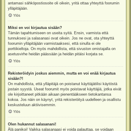
antamasi sähköpostiosoite oli oikein, yritä ottaa yhteyttä foorumin
ylläpitäjään.
Ylös
Miksi en voi kirjautua sisään?
Tämän tapahtumiseen on useita syitä. Ensin, varmista että
tunnuksesi ja salasanasi ovat oikein. Jos ne ovat, ota yhteyttä
foorumin ylläpitäjään varmistaaksesi, että sinulla ei ole
porttikieltoja. On myös mahdollista, että sivuston omistajalla on
asetusvirhe heidän päässään ja heidän pitäisi korjata se.
Ylös
Rekisteröidyin joskus aiemmin, mutta en voi enää kirjautua
sisään?!
On mahdollista, että ylläpitäjä on poistanut käyttäjätilisi käytöstä
jostain syystä. Useat foorumit myös poistavat käyttäjiä, jotka eivät
ole kirjoittaneet pitkään aikaan pienentääkseen tietokantansa
kokoa. Jos näin on käynyt, yritä rekisteröityä uudelleen ja osallistu
keskusteluun aktiivisemmin.
Ylös
Olen hukannut salasanani!
Älä panikoi! Vaikka salasanaasi ei voida palauttaa, se voidaan