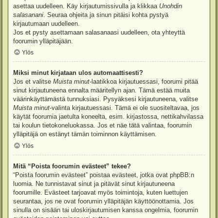
asettaa uudelleen. Käy kirjautumissivulla ja klikkaa
Unohdin
salasanani
. Seuraa ohjeita ja sinun pitäisi kohta pystyä
kirjautumaan uudelleen.
Jos et pysty asettamaan salasanaasi uudelleen, ota yhteyttä
foorumin ylläpitäjään.
Ylös
Miksi minut kirjataan ulos automaattisesti?
Jos et valitse
Muista minut
-laatikkoa kirjautuessasi, foorumi pitää
sinut kirjautuneena ennalta määritellyn ajan. Tämä estää muita
väärinkäyttämästä tunnuksiasi. Pysyäksesi kirjautuneena, valitse
Muista minut
-valinta kirjautuessasi. Tämä ei ole suositeltavaa, jos
käytät foorumia jaetulta koneelta, esim. kirjastossa, nettikahvilassa
tai koulun tietokoneluokassa. Jos et näe tätä valintaa, foorumin
ylläpitäjä on estänyt tämän toiminnon käyttämisen.
Ylös
Mitä “Poista foorumin evästeet” tekee?
“Poista foorumin evästeet” poistaa evästeet, jotka ovat phpBB:n
luomia. Ne tunnistavat sinut ja pitävät sinut kirjautuneena
foorumille. Evästeet tarjoavat myös toimintoja, kuten luettujen
seurantaa, jos ne ovat foorumin ylläpitäjän käyttöönottamia. Jos
sinulla on sisään tai uloskirjautumisen kanssa ongelmia, foorumin