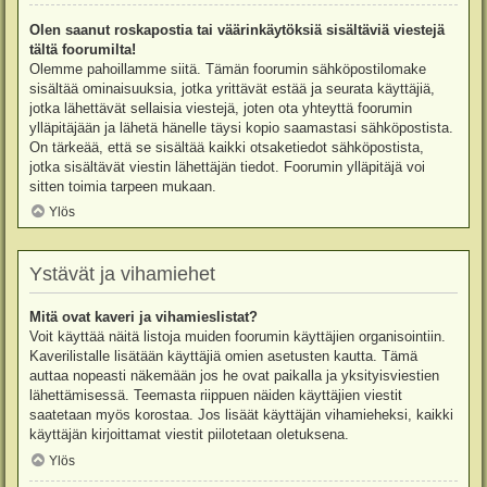
Olen saanut roskapostia tai väärinkäytöksiä sisältäviä viestejä
tältä foorumilta!
Olemme pahoillamme siitä. Tämän foorumin sähköpostilomake
sisältää ominaisuuksia, jotka yrittävät estää ja seurata käyttäjiä,
jotka lähettävät sellaisia viestejä, joten ota yhteyttä foorumin
ylläpitäjään ja lähetä hänelle täysi kopio saamastasi sähköpostista.
On tärkeää, että se sisältää kaikki otsaketiedot sähköpostista,
jotka sisältävät viestin lähettäjän tiedot. Foorumin ylläpitäjä voi
sitten toimia tarpeen mukaan.
Ylös
Ystävät ja vihamiehet
Mitä ovat kaveri ja vihamieslistat?
Voit käyttää näitä listoja muiden foorumin käyttäjien organisointiin.
Kaverilistalle lisätään käyttäjiä omien asetusten kautta. Tämä
auttaa nopeasti näkemään jos he ovat paikalla ja yksityisviestien
lähettämisessä. Teemasta riippuen näiden käyttäjien viestit
saatetaan myös korostaa. Jos lisäät käyttäjän vihamieheksi, kaikki
käyttäjän kirjoittamat viestit piilotetaan oletuksena.
Ylös