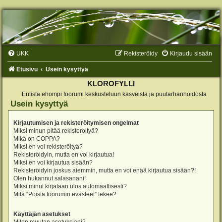
UKK
Rekisteröidy
Kirjaudu sisään
Etusivu
Usein kysyttyä
KLOROFYLLI
Entistä ehompi foorumi keskusteluun kasveista ja puutarhanhoidosta
Usein kysyttyä
Kirjautumisen ja rekisteröitymisen ongelmat
Miksi minun pitää rekisteröityä?
Mikä on COPPA?
Miksi en voi rekisteröityä?
Rekisteröidyin, mutta en voi kirjautua!
Miksi en voi kirjautua sisään?
Rekisteröidyin joskus aiemmin, mutta en voi enää kirjautua sisään?!
Olen hukannut salasanani!
Miksi minut kirjataan ulos automaattisesti?
Mitä “Poista foorumin evästeet” tekee?
Käyttäjän asetukset