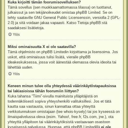
Kuka kirjoitti tämän foorumisovelluksen?
Tämä sovellus (sen muokkaamattomassa tilassa) on tuottanut,
julkaissut ja sen tekijänoikeudet omistaa
phpBB Limited
. Se on
tehty saataville GNU General Public Licensenssin, versiolla 2 (GPL-
2.0) ja sitä voidaan jakaa vapaasti. Katso
Tietoja phpBB:stä
saadaksesi lisätietoja.
Ylös
Miksi ominaisuutta X ei ole saatavilla?
Tämä ohjelmisto on phpBB Limitedin kirjoittama ja lisensoima. Jos
uskot, että ominaisuus tulisi lisätä, vieraile
phpBB
ideakeskuksessa
, jossa voit äänestää olemassa olevia ideoita tai
lähettää uuden.
Ylös
Keneen minun tulee olla yhteydessä väärinkäytöstapauksissa
tai lakiasioissa tähän foorumiin liittyen?
Kuka tahansa “Tiimi”-sivulla mainituista ylläpitäjistä on
todennäköisesti sopiva yhteyshenkilö valituksillesi. Jos et tätä
kautta saa vastausta, sinun kannattaa ottaa yhteyttä
verkkotunnuksen omistajaan (tee
whois-kysely
) tai jos kyseessä on
ilmaispalvelussa oleva (esim. Yahoo!, free.fr, f2s.com, jne.), ota
yhteyttä ylläpitoon tai väärinkäytöksistä vastaavaan osastoon
kyseisessä palvelussa. Huomaa, että phpBB Limitedillä
ei ole