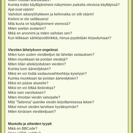
Miten muutan asetuksiani?
Kuinka estän käyttäjänimeni näkymisen paikalla olevissa käyttäjissä?
Ajat ovat väärin!
Vaihdoin aikavyöhykkeen ja kellonaika on silti väärin!
Kieleni ei ole valittavana!
Mitä kuvia on käyttäjänimeni vieressä?
Miten asetan avataren?
Mikä on arvonimi ja miten vaihdan sen?
Kun klikkaan sähköpostilinkkiä, minua pyydetään kirjautumaan?
Viestien lähetyksen ongelmat
Miten luon uuden viestiketjun tai lähetän vastauksen?
Miten muokkaan tai poistan viestejä?
Miten liitän allekirjoituksen viestiini?
Kuinka luon äänestyksen?
Miksi en voi lisätä vastausvaihtoehtoja kyselyyn?
Kuinka muokkaan tai poistan äänestyksen?
Miksi en pääse alueelle?
Miksi en voi liittää tiedostoja?
Miksi sain varoituksen?
Miten ilmoitan viestin valvojalle?
Mitä “Tallenna”-painike viestin kirjoittamisessa tekee?
Miksi minun viestini tarvitsee hyväksynnän?
Miten tönäisen viestiketjuani?
Muotoilu ja aiheiden tyypit
Mikä on BBCode?