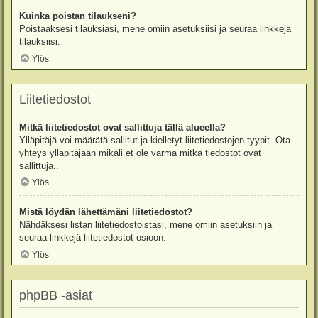
Kuinka poistan tilaukseni?
Poistaaksesi tilauksiasi, mene omiin asetuksiisi ja seuraa linkkejä
tilauksiisi.
Ylös
Liitetiedostot
Mitkä liitetiedostot ovat sallittuja tällä alueella?
Ylläpitäjä voi määrätä sallitut ja kielletyt liitetiedostojen tyypit. Ota
yhteys ylläpitäjään mikäli et ole varma mitkä tiedostot ovat
sallittuja..
Ylös
Mistä löydän lähettämäni liitetiedostot?
Nähdäksesi listan liitetiedostoistasi, mene omiin asetuksiin ja
seuraa linkkejä liitetiedostot-osioon.
Ylös
phpBB -asiat