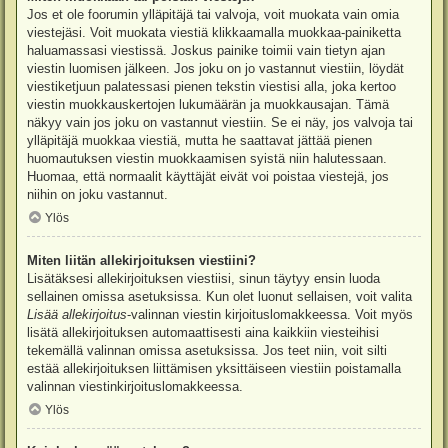
Jos et ole foorumin ylläpitäjä tai valvoja, voit muokata vain omia
viestejäsi. Voit muokata viestiä klikkaamalla muokkaa-painiketta
haluamassasi viestissä. Joskus painike toimii vain tietyn ajan
viestin luomisen jälkeen. Jos joku on jo vastannut viestiin, löydät
viestiketjuun palatessasi pienen tekstin viestisi alla, joka kertoo
viestin muokkauskertojen lukumäärän ja muokkausajan. Tämä
näkyy vain jos joku on vastannut viestiin. Se ei näy, jos valvoja tai
ylläpitäjä muokkaa viestiä, mutta he saattavat jättää pienen
huomautuksen viestin muokkaamisen syistä niin halutessaan.
Huomaa, että normaalit käyttäjät eivät voi poistaa viestejä, jos
niihin on joku vastannut.
Ylös
Miten liitän allekirjoituksen viestiini?
Lisätäksesi allekirjoituksen viestiisi, sinun täytyy ensin luoda
sellainen omissa asetuksissa. Kun olet luonut sellaisen, voit valita
Lisää allekirjoitus
-valinnan viestin kirjoituslomakkeessa. Voit myös
lisätä allekirjoituksen automaattisesti aina kaikkiin viesteihisi
tekemällä valinnan omissa asetuksissa. Jos teet niin, voit silti
estää allekirjoituksen liittämisen yksittäiseen viestiin poistamalla
valinnan viestinkirjoituslomakkeessa.
Ylös