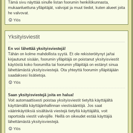
Tämä sivu näyttää sinulle listan foorumin henkilökunnasta,
mukaanluettuna ylläpitäjät, valvojat ja muut tiedot, kuten alueet joita
he valvovat.
Ylös
Yksityisviestit
En voi lähettää yksityisviestejä!
Tähän on kolme mahdollista syytä. Et ole rekisteröitynyt ja/tai
kirjautunut sisään, foorumin ylläpitäjä on poistanut yksityisviestit
käytöstä koko foorumilta tai foorumin ylläpitäjä on estänyt sinua
lähettämästä yksityisviestejä. Ota yhteyttä foorumin ylläpitäjään
saadaksesi lisätietoja.
Ylös
Saan yksityisviestejä joita en halua!
Voit automaattisesti poistaa yksityisviestit tietyltä käyttäjältä
käyttämällä käyttäjänhallinnan viestisääntöjä. Jos saat
väärinkäytöksiä sisältäviä viestejä tietyltä käyttäjältä, voit
raportoida viestit valvojille. Heillä on oikeudet estää käyttäjiä
lähettämästä yksityisviestejä.
Ylös