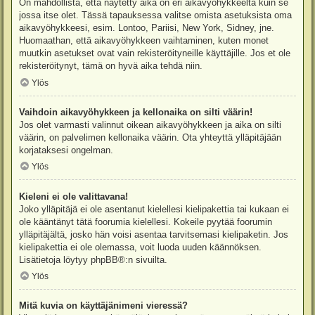
On mahdollista, että näytetty aika on eri aikavyöhykkeeltä kuin se
jossa itse olet. Tässä tapauksessa valitse omista asetuksista oma
aikavyöhykkeesi, esim. Lontoo, Pariisi, New York, Sidney, jne.
Huomaathan, että aikavyöhykkeen vaihtaminen, kuten monet
muutkin asetukset ovat vain rekisteröityneille käyttäjille. Jos et ole
rekisteröitynyt, tämä on hyvä aika tehdä niin.
Ylös
Vaihdoin aikavyöhykkeen ja kellonaika on silti väärin!
Jos olet varmasti valinnut oikean aikavyöhykkeen ja aika on silti
väärin, on palvelimen kellonaika väärin. Ota yhteyttä ylläpitäjään
korjataksesi ongelman.
Ylös
Kieleni ei ole valittavana!
Joko ylläpitäjä ei ole asentanut kielellesi kielipakettia tai kukaan ei
ole kääntänyt tätä foorumia kielellesi. Kokeile pyytää foorumin
ylläpitäjältä, josko hän voisi asentaa tarvitsemasi kielipaketin. Jos
kielipakettia ei ole olemassa, voit luoda uuden käännöksen.
Lisätietoja löytyy
phpBB
®:n sivuilta.
Ylös
Mitä kuvia on käyttäjänimeni vieressä?