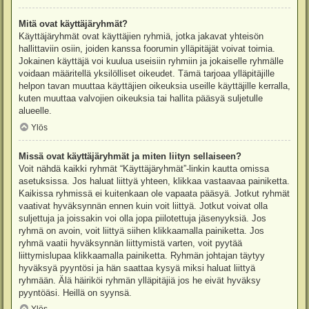
Mitä ovat käyttäjäryhmät?
Käyttäjäryhmät ovat käyttäjien ryhmiä, jotka jakavat yhteisön
hallittaviin osiin, joiden kanssa foorumin ylläpitäjät voivat toimia.
Jokainen käyttäjä voi kuulua useisiin ryhmiin ja jokaiselle ryhmälle
voidaan määritellä yksilölliset oikeudet. Tämä tarjoaa ylläpitäjille
helpon tavan muuttaa käyttäjien oikeuksia useille käyttäjille kerralla,
kuten muuttaa valvojien oikeuksia tai hallita pääsyä suljetulle
alueelle.
Ylös
Missä ovat käyttäjäryhmät ja miten liityn sellaiseen?
Voit nähdä kaikki ryhmät “Käyttäjäryhmät”-linkin kautta omissa
asetuksissa. Jos haluat liittyä yhteen, klikkaa vastaavaa painiketta.
Kaikissa ryhmissä ei kuitenkaan ole vapaata pääsyä. Jotkut ryhmät
vaativat hyväksynnän ennen kuin voit liittyä. Jotkut voivat olla
suljettuja ja joissakin voi olla jopa piilotettuja jäsenyyksiä. Jos
ryhmä on avoin, voit liittyä siihen klikkaamalla painiketta. Jos
ryhmä vaatii hyväksynnän liittymistä varten, voit pyytää
liittymislupaa klikkaamalla painiketta. Ryhmän johtajan täytyy
hyväksyä pyyntösi ja hän saattaa kysyä miksi haluat liittyä
ryhmään. Älä häiriköi ryhmän ylläpitäjiä jos he eivät hyväksy
pyyntöäsi. Heillä on syynsä.