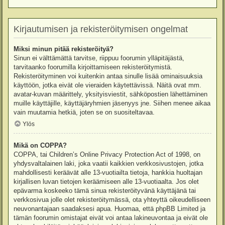
Kirjautumisen ja rekisteröitymisen ongelmat
Miksi minun pitää rekisteröityä?
Sinun ei välttämättä tarvitse, riippuu foorumin ylläpitäjästä,
tarvitaanko foorumilla kirjoittamiseen rekisteröitymistä.
Rekisteröityminen voi kuitenkin antaa sinulle lisää ominaisuuksia
käyttöön, jotka eivät ole vieraiden käytettävissä. Näitä ovat mm.
avatar-kuvan määrittely, yksityisviestit, sähköpostien lähettäminen
muille käyttäjille, käyttäjäryhmien jäsenyys jne. Siihen menee aikaa
vain muutamia hetkiä, joten se on suositeltavaa.
Ylös
Mikä on COPPA?
COPPA, tai Children’s Online Privacy Protection Act of 1998, on
yhdysvaltalainen laki, joka vaatii kaikkien verkkosivustojen, jotka
mahdollisesti keräävät alle 13-vuotiailta tietoja, hankkia huoltajan
kirjallisen luvan tietojen keräämiseen alle 13-vuotiaalta. Jos olet
epävarma koskeeko tämä sinua rekisteröityvänä käyttäjänä tai
verkkosivua jolle olet rekisteröitymässä, ota yhteyttä oikeudelliseen
neuvonantajaan saadaksesi apua. Huomaa, että phpBB Limited ja
tämän foorumin omistajat eivät voi antaa lakineuvontaa ja eivät ole