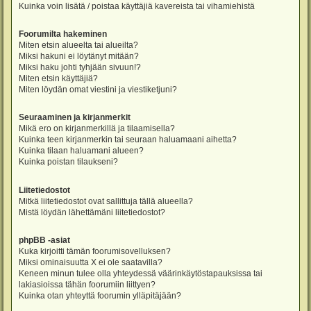
Kuinka voin lisätä / poistaa käyttäjiä kavereista tai vihamiehistä
Foorumilta hakeminen
Miten etsin alueelta tai alueilta?
Miksi hakuni ei löytänyt mitään?
Miksi haku johti tyhjään sivuun!?
Miten etsin käyttäjiä?
Miten löydän omat viestini ja viestiketjuni?
Seuraaminen ja kirjanmerkit
Mikä ero on kirjanmerkillä ja tilaamisella?
Kuinka teen kirjanmerkin tai seuraan haluamaani aihetta?
Kuinka tilaan haluamani alueen?
Kuinka poistan tilaukseni?
Liitetiedostot
Mitkä liitetiedostot ovat sallittuja tällä alueella?
Mistä löydän lähettämäni liitetiedostot?
phpBB -asiat
Kuka kirjoitti tämän foorumisovelluksen?
Miksi ominaisuutta X ei ole saatavilla?
Keneen minun tulee olla yhteydessä väärinkäytöstapauksissa tai
lakiasioissa tähän foorumiin liittyen?
Kuinka otan yhteyttä foorumin ylläpitäjään?