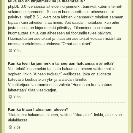
Mikä ero on kirjanmerkillä ja tilaamisella?
phpBB 3.0 -versiossa aiheiden kirjanmerkit toimivat kuten internet-
selaimen kirjanmerkit. Sinua ei huomautettu jos aiheeseen tuli
päivitys. phpBB 3.1 -versiosta lähtien kirjanmerkit toimivat samaan
tapaan kuin aiheiden tilaaminen. Voit saada ilmoituksen kun aihe
josta sinulla on kirjanmerkki päivittyy. Tilaaminen puolestaan
huomauttaa sinua kun aiheeseen tai foorumiin tulee päivitys.
Huomautusten asetukset ja tilausten asetukset voidaan määrittää
omissa asetuksissa kohdassa “Omat asetukset”.
Ylös
Kuinka teen kirjanmerkin tai seuraan haluamaani aihetta?
Voit tehdä kirjanmekin tai tilata haluamasi aiheen valitsemalla
sopivan linkin “Aiheen työkalut” -valikossa, joka on sijoitettu
kätevästi keskustelun ylä- ja alalaidan lähelle.
Viestiketjuun vastaaminen ja valinta “Huomauta kun vastaus
lähetetään” tilaa viestiketjun.
Ylös
Kuinka tilaan haluamani alueen?
Tilataksesi haluamasi alueen, valitse “Tilaa alue” -linkki, aluesivun
alalaidassa.
Ylös