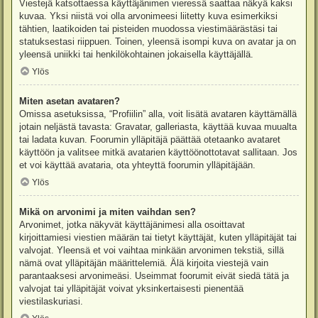
Viestejä katsottaessa käyttäjänimen vieressä saattaa näkyä kaksi
kuvaa. Yksi niistä voi olla arvonimeesi liitetty kuva esimerkiksi
tähtien, laatikoiden tai pisteiden muodossa viestimäärästäsi tai
statuksestasi riippuen. Toinen, yleensä isompi kuva on avatar ja on
yleensä uniikki tai henkilökohtainen jokaisella käyttäjällä.
Ylös
Miten asetan avataren?
Omissa asetuksissa, “Profiilin” alla, voit lisätä avataren käyttämällä
jotain neljästä tavasta: Gravatar, galleriasta, käyttää kuvaa muualta
tai ladata kuvan. Foorumin ylläpitäjä päättää otetaanko avataret
käyttöön ja valitsee mitkä avatarien käyttöönottotavat sallitaan. Jos
et voi käyttää avataria, ota yhteyttä foorumin ylläpitäjään.
Ylös
Mikä on arvonimi ja miten vaihdan sen?
Arvonimet, jotka näkyvät käyttäjänimesi alla osoittavat
kirjoittamiesi viestien määrän tai tietyt käyttäjät, kuten ylläpitäjät tai
valvojat. Yleensä et voi vaihtaa minkään arvonimen tekstiä, sillä
nämä ovat ylläpitäjän määrittelemiä. Älä kirjoita viestejä vain
parantaaksesi arvonimeäsi. Useimmat foorumit eivät siedä tätä ja
valvojat tai ylläpitäjät voivat yksinkertaisesti pienentää
viestilaskuriasi.