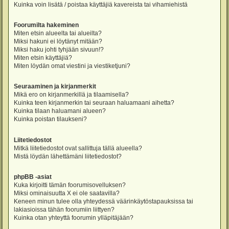
Kuinka voin lisätä / poistaa käyttäjiä kavereista tai vihamiehistä
Foorumilta hakeminen
Miten etsin alueelta tai alueilta?
Miksi hakuni ei löytänyt mitään?
Miksi haku johti tyhjään sivuun!?
Miten etsin käyttäjiä?
Miten löydän omat viestini ja viestiketjuni?
Seuraaminen ja kirjanmerkit
Mikä ero on kirjanmerkillä ja tilaamisella?
Kuinka teen kirjanmerkin tai seuraan haluamaani aihetta?
Kuinka tilaan haluamani alueen?
Kuinka poistan tilaukseni?
Liitetiedostot
Mitkä liitetiedostot ovat sallittuja tällä alueella?
Mistä löydän lähettämäni liitetiedostot?
phpBB -asiat
Kuka kirjoitti tämän foorumisovelluksen?
Miksi ominaisuutta X ei ole saatavilla?
Keneen minun tulee olla yhteydessä väärinkäytöstapauksissa tai
lakiasioissa tähän foorumiin liittyen?
Kuinka otan yhteyttä foorumin ylläpitäjään?