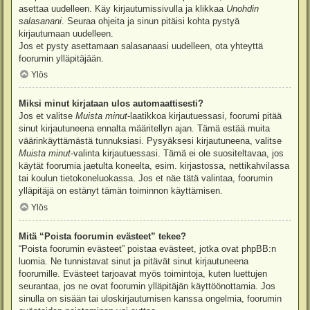
asettaa uudelleen. Käy kirjautumissivulla ja klikkaa
Unohdin
salasanani
. Seuraa ohjeita ja sinun pitäisi kohta pystyä
kirjautumaan uudelleen.
Jos et pysty asettamaan salasanaasi uudelleen, ota yhteyttä
foorumin ylläpitäjään.
Ylös
Miksi minut kirjataan ulos automaattisesti?
Jos et valitse
Muista minut
-laatikkoa kirjautuessasi, foorumi pitää
sinut kirjautuneena ennalta määritellyn ajan. Tämä estää muita
väärinkäyttämästä tunnuksiasi. Pysyäksesi kirjautuneena, valitse
Muista minut
-valinta kirjautuessasi. Tämä ei ole suositeltavaa, jos
käytät foorumia jaetulta koneelta, esim. kirjastossa, nettikahvilassa
tai koulun tietokoneluokassa. Jos et näe tätä valintaa, foorumin
ylläpitäjä on estänyt tämän toiminnon käyttämisen.
Ylös
Mitä “Poista foorumin evästeet” tekee?
“Poista foorumin evästeet” poistaa evästeet, jotka ovat phpBB:n
luomia. Ne tunnistavat sinut ja pitävät sinut kirjautuneena
foorumille. Evästeet tarjoavat myös toimintoja, kuten luettujen
seurantaa, jos ne ovat foorumin ylläpitäjän käyttöönottamia. Jos
sinulla on sisään tai uloskirjautumisen kanssa ongelmia, foorumin