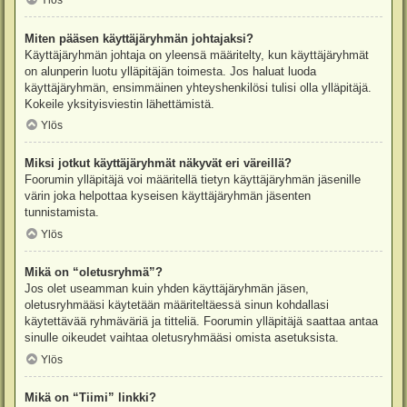
Ylös
Miten pääsen käyttäjäryhmän johtajaksi?
Käyttäjäryhmän johtaja on yleensä määritelty, kun käyttäjäryhmät
on alunperin luotu ylläpitäjän toimesta. Jos haluat luoda
käyttäjäryhmän, ensimmäinen yhteyshenkilösi tulisi olla ylläpitäjä.
Kokeile yksityisviestin lähettämistä.
Ylös
Miksi jotkut käyttäjäryhmät näkyvät eri väreillä?
Foorumin ylläpitäjä voi määritellä tietyn käyttäjäryhmän jäsenille
värin joka helpottaa kyseisen käyttäjäryhmän jäsenten
tunnistamista.
Ylös
Mikä on “oletusryhmä”?
Jos olet useamman kuin yhden käyttäjäryhmän jäsen,
oletusryhmääsi käytetään määriteltäessä sinun kohdallasi
käytettävää ryhmäväriä ja titteliä. Foorumin ylläpitäjä saattaa antaa
sinulle oikeudet vaihtaa oletusryhmääsi omista asetuksista.
Ylös
Mikä on “Tiimi” linkki?