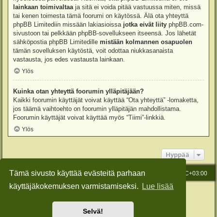
lainkaan toimivaltaa
ja sitä ei voida pitää vastuussa miten, missä
tai kenen toimesta tämä foorumi on käytössä. Älä ota yhteyttä
phpBB Limitediin missään lakiasioissa
jotka eivät liity
phpBB.com-
sivustoon tai pelkkään phpBB-sovellukseen itseensä. Jos lähetät
sähköpostia phpBB Limitedille
mistään kolmannen osapuolen
tämän sovelluksen käytöstä, voit odottaa niukkasanaista
vastausta, jos edes vastausta lainkaan.
Ylös
Kuinka otan yhteyttä foorumin ylläpitäjään?
Kaikki foorumin käyttäjät voivat käyttää “Ota yhteyttä” -lomaketta,
jos täämä vaihtoehto on foorumin ylläpitäjän mahdollistama.
Foorumin käyttäjät voivat käyttää myös “Tiimi”-linkkiä.
Ylös
Hyppää
Tämä sivusto käyttää evästeitä parhaan
Etusivu
Viesti Ylläpidolle
Kaikki ajat ovat
UTC+03:00
käyttäjäkokemuksen varmistamiseksi.
Lue lisää
Keskustelufoorumin ohjelmisto
phpBB
® Forum Software © phpBB Limited
Käännös: phpBB Suomi (lurttinen, harritapio, Pettis)
Style: Green-Style-Slim by Joyce&Luna
phpBB-Style-Design
Selvä!
Yksityisyys
|
Ehdot