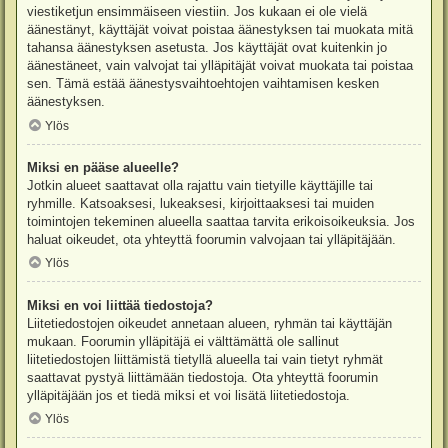
viestiketjun ensimmäiseen viestiin. Jos kukaan ei ole vielä
äänestänyt, käyttäjät voivat poistaa äänestyksen tai muokata mitä
tahansa äänestyksen asetusta. Jos käyttäjät ovat kuitenkin jo
äänestäneet, vain valvojat tai ylläpitäjät voivat muokata tai poistaa
sen. Tämä estää äänestysvaihtoehtojen vaihtamisen kesken
äänestyksen.
Ylös
Miksi en pääse alueelle?
Jotkin alueet saattavat olla rajattu vain tietyille käyttäjille tai
ryhmille. Katsoaksesi, lukeaksesi, kirjoittaaksesi tai muiden
toimintojen tekeminen alueella saattaa tarvita erikoisoikeuksia. Jos
haluat oikeudet, ota yhteyttä foorumin valvojaan tai ylläpitäjään.
Ylös
Miksi en voi liittää tiedostoja?
Liitetiedostojen oikeudet annetaan alueen, ryhmän tai käyttäjän
mukaan. Foorumin ylläpitäjä ei välttämättä ole sallinut
liitetiedostojen liittämistä tietyllä alueella tai vain tietyt ryhmät
saattavat pystyä liittämään tiedostoja. Ota yhteyttä foorumin
ylläpitäjään jos et tiedä miksi et voi lisätä liitetiedostoja.
Ylös