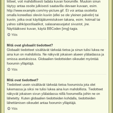
liitteet, voit mahdollisesti ladata kuvan foorumille. Muutoin sinun
täytyy antaa osoite julkisesti saatavilla olevaan kuvaan, esim.
http://www.example.com/my-picture.gif. Et voi antaa osoitetta
omalla koneellasi oleviin kuviin (ellei se ole yleinen palvelin) tai
kuviin, jotka ovat käyttäjätunnistuksen takana, esim. hotmail tai
yahoo sähköpostilaatikot, salasanasuojatut sivustot, jne.
Näyttääksesi kuvan, käytä BBCoden [img]-tagia.
Ylös
Mitä ovat globaalit tiedotteet?
Globaalit tiedotteet sisältävät tärkeää tietoa ja sinun tulisi lukea ne
aina kun on mahdolista. Ne näkyvät jokaisen alueen ylälaidassa ja
omissa asetuksissa. Globaalien tiedotteiden oikeudet myöntää
foorumin ylläpitäjä.
Ylös
Mitä ovat tiedotteet?
Tiedotteet usein sisältävät tärkeää tietoa foorumista jota olet
lukemassa ja siksi ne tulisi lukea aina kun mahdollista. Tiedotteet
näkyvät jokaisen sivun ylälaidassa niillä foorumeilla joihin ne on
lähetetty. Kuten globaalien tiedotteiden kohdalla, tiedotteiden
lähettämisen oikeudet antaa foorumin ylläpitäjä.
Ylös