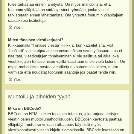
tulee tarkastaa ennen lähetystä. On myös mahdollista, että
foorumin ylläpitäjä on siirtänyt sinut ryhmään, jonka viestit
tarkistetaan ennen lähettämistä. Ota yhteyttä foorumin ylläpitäjään
saadaksesi lisätietoja.
Ylös
Miten tönäisen viestiketjuani?
Klikkaamalla “Tönaise viestiä” -linkkiä, kun katselet sitä, voit
“tönäistä” viestiketjua alueen ensimmäisen sivun yläosaan. Jos et
näe tätä, viestiketjujen tönäiseminen ei ole sallittua tai aika joka
viestiketjujen tönäisemisen välillä vaaditaan ei ole vielä kulunut. On
myös mahdollista nostaa viestiketjua vastaamalla siihen, mutta
varmista että noudatat foorumin sääntöjä jos päätät tehdä niin.
Ylös
Muotoilu ja aiheiden tyypit
Mikä on BBCode?
BBCode on HTML-kielen tapainen toteutus, joka tarjoaa tiettyjen
viestin osien muotoilumahdollisuuden. BBCoden käytöstä päättää
ylläpitäjä, mutta se voidaan ottaa pois käytöstä myös
viestikohtaisesti viestin kirjoituslomakkeella. BBCode itsessään on