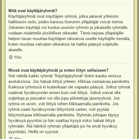
Mitä ovat käyttäjäryhmät?
Käyttäjäryhmät ovat käyttäjien ryhmiä, jotka jakavat yhteisön
hallittaviin osiin, joiden kanssa foorumin ylläpitäjät voivat toimia.
Jokainen käyttäjä voi kuulua useisiin ryhmiin ja jokaiselle ryhmälle
voidaan määritellä yksilölliset oikeudet. Tämä tarjoaa ylläpitäjille
helpon tavan muuttaa käyttäjien oikeuksia useille käyttäjille kerralla,
kuten muuttaa valvojien oikeuksia tai hallita pääsyä suljetulle
alueelle.
Ylös
Missä ovat käyttäjäryhmät ja miten liityn sellaiseen?
Voit nähdä kaikki ryhmät “Käyttäjäryhmät”-linkin kautta omissa
asetuksissa. Jos haluat liittyä yhteen, klikkaa vastaavaa painiketta.
Kaikissa ryhmissä ei kuitenkaan ole vapaata pääsyä. Jotkut ryhmät
vaativat hyväksynnän ennen kuin voit liittyä. Jotkut voivat olla
suljettuja ja joissakin voi olla jopa piilotettuja jäsenyyksiä. Jos
ryhmä on avoin, voit liittyä siihen klikkaamalla painiketta. Jos
ryhmä vaatii hyväksynnän liittymistä varten, voit pyytää
liittymislupaa klikkaamalla painiketta. Ryhmän johtajan täytyy
hyväksyä pyyntösi ja hän saattaa kysyä miksi haluat liittyä
ryhmään. Älä häiriköi ryhmän ylläpitäjiä jos he eivät hyväksy
pyyntöäsi. Heillä on syynsä.