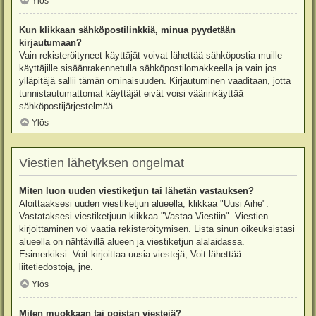
Ylös
Kun klikkaan sähköpostilinkkiä, minua pyydetään
kirjautumaan?
Vain rekisteröityneet käyttäjät voivat lähettää sähköpostia muille
käyttäjille sisäänrakennetulla sähköpostilomakkeella ja vain jos
ylläpitäjä sallii tämän ominaisuuden. Kirjautuminen vaaditaan, jotta
tunnistautumattomat käyttäjät eivät voisi väärinkäyttää
sähköpostijärjestelmää.
Ylös
Viestien lähetyksen ongelmat
Miten luon uuden viestiketjun tai lähetän vastauksen?
Aloittaaksesi uuden viestiketjun alueella, klikkaa "Uusi Aihe".
Vastataksesi viestiketjuun klikkaa "Vastaa Viestiin". Viestien
kirjoittaminen voi vaatia rekisteröitymisen. Lista sinun oikeuksistasi
alueella on nähtävillä alueen ja viestiketjun alalaidassa.
Esimerkiksi: Voit kirjoittaa uusia viestejä, Voit lähettää
liitetiedostoja, jne.
Ylös
Miten muokkaan tai poistan viestejä?