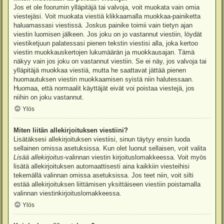
Jos et ole foorumin ylläpitäjä tai valvoja, voit muokata vain omia
viestejäsi. Voit muokata viestiä klikkaamalla muokkaa-painiketta
haluamassasi viestissä. Joskus painike toimii vain tietyn ajan
viestin luomisen jälkeen. Jos joku on jo vastannut viestiin, löydät
viestiketjuun palatessasi pienen tekstin viestisi alla, joka kertoo
viestin muokkauskertojen lukumäärän ja muokkausajan. Tämä
näkyy vain jos joku on vastannut viestiin. Se ei näy, jos valvoja tai
ylläpitäjä muokkaa viestiä, mutta he saattavat jättää pienen
huomautuksen viestin muokkaamisen syistä niin halutessaan.
Huomaa, että normaalit käyttäjät eivät voi poistaa viestejä, jos
niihin on joku vastannut.
Ylös
Miten liitän allekirjoituksen viestiini?
Lisätäksesi allekirjoituksen viestiisi, sinun täytyy ensin luoda
sellainen omissa asetuksissa. Kun olet luonut sellaisen, voit valita
Lisää allekirjoitus
-valinnan viestin kirjoituslomakkeessa. Voit myös
lisätä allekirjoituksen automaattisesti aina kaikkiin viesteihisi
tekemällä valinnan omissa asetuksissa. Jos teet niin, voit silti
estää allekirjoituksen liittämisen yksittäiseen viestiin poistamalla
valinnan viestinkirjoituslomakkeessa.
Ylös