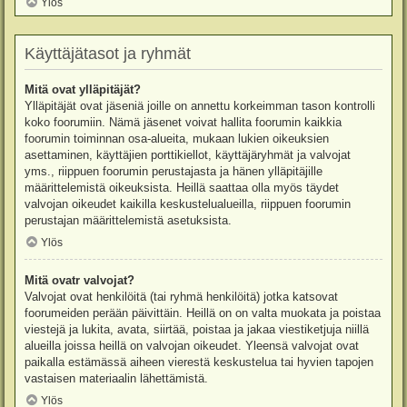
Ylös
Käyttäjätasot ja ryhmät
Mitä ovat ylläpitäjät?
Ylläpitäjät ovat jäseniä joille on annettu korkeimman tason kontrolli
koko foorumiin. Nämä jäsenet voivat hallita foorumin kaikkia
foorumin toiminnan osa-alueita, mukaan lukien oikeuksien
asettaminen, käyttäjien porttikiellot, käyttäjäryhmät ja valvojat
yms., riippuen foorumin perustajasta ja hänen ylläpitäjille
määrittelemistä oikeuksista. Heillä saattaa olla myös täydet
valvojan oikeudet kaikilla keskustelualueilla, riippuen foorumin
perustajan määrittelemistä asetuksista.
Ylös
Mitä ovatr valvojat?
Valvojat ovat henkilöitä (tai ryhmä henkilöitä) jotka katsovat
foorumeiden perään päivittäin. Heillä on on valta muokata ja poistaa
viestejä ja lukita, avata, siirtää, poistaa ja jakaa viestiketjuja niillä
alueilla joissa heillä on valvojan oikeudet. Yleensä valvojat ovat
paikalla estämässä aiheen vierestä keskustelua tai hyvien tapojen
vastaisen materiaalin lähettämistä.
Ylös