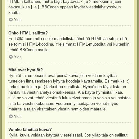
HTML:n kaltainen, mutta tagit käyttävät < ja > merkkien sijaan
hakasulkuja [ ja ]. BBCoden oppaan löydät viestinlähetyssivun
kautta.
Ylös
Onko HTML sallittu?
Ei. Tällä foorumilla ei ole mahdollista lähettää HTML:ää siten, että
se toimisi HTML-koodina. Yleisimmät HTML-muotoilut voi kuitenkin
tehdä BBCoden avulla.
Ylös
Mitä ovat hymiöt?
Hymiöt tai emoticonit ovat pieniä kuvia joita voidaan käyttää
tunteiden ilmaisemiseen lyhyitä koodeja käyttämällä. Esimerkiksi :)
tarkoittaa iloista ja :( tarkoittaa surullista. Hymiöiden täysi lista on
nähtävillä viestinlähetyslomakkeessa. Älä käytä hymiöitä liikaa,
sillä ne voivat tehdä viestistä lukukelvottoman ja valvoja voi poistaa
niitä tai viestin kokonaan. Foorumin ylläpitäjä on voinut myös
määritellä rajan yksittäisen viestin hymiöiden määrälle.
Ylös
Voinko lähettää kuvia?
Kyllä, kuvia voidaan käyttää viesteissäsi. Jos ylläpitäjä on sallinut