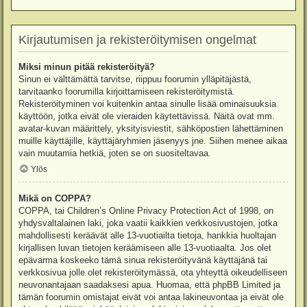
Kirjautumisen ja rekisteröitymisen ongelmat
Miksi minun pitää rekisteröityä?
Sinun ei välttämättä tarvitse, riippuu foorumin ylläpitäjästä,
tarvitaanko foorumilla kirjoittamiseen rekisteröitymistä.
Rekisteröityminen voi kuitenkin antaa sinulle lisää ominaisuuksia
käyttöön, jotka eivät ole vieraiden käytettävissä. Näitä ovat mm.
avatar-kuvan määrittely, yksityisviestit, sähköpostien lähettäminen
muille käyttäjille, käyttäjäryhmien jäsenyys jne. Siihen menee aikaa
vain muutamia hetkiä, joten se on suositeltavaa.
Ylös
Mikä on COPPA?
COPPA, tai Children’s Online Privacy Protection Act of 1998, on
yhdysvaltalainen laki, joka vaatii kaikkien verkkosivustojen, jotka
mahdollisesti keräävät alle 13-vuotiailta tietoja, hankkia huoltajan
kirjallisen luvan tietojen keräämiseen alle 13-vuotiaalta. Jos olet
epävarma koskeeko tämä sinua rekisteröityvänä käyttäjänä tai
verkkosivua jolle olet rekisteröitymässä, ota yhteyttä oikeudelliseen
neuvonantajaan saadaksesi apua. Huomaa, että phpBB Limited ja
tämän foorumin omistajat eivät voi antaa lakineuvontaa ja eivät ole