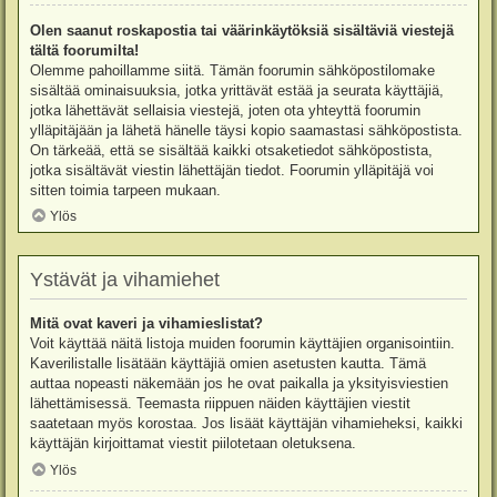
Olen saanut roskapostia tai väärinkäytöksiä sisältäviä viestejä
tältä foorumilta!
Olemme pahoillamme siitä. Tämän foorumin sähköpostilomake
sisältää ominaisuuksia, jotka yrittävät estää ja seurata käyttäjiä,
jotka lähettävät sellaisia viestejä, joten ota yhteyttä foorumin
ylläpitäjään ja lähetä hänelle täysi kopio saamastasi sähköpostista.
On tärkeää, että se sisältää kaikki otsaketiedot sähköpostista,
jotka sisältävät viestin lähettäjän tiedot. Foorumin ylläpitäjä voi
sitten toimia tarpeen mukaan.
Ylös
Ystävät ja vihamiehet
Mitä ovat kaveri ja vihamieslistat?
Voit käyttää näitä listoja muiden foorumin käyttäjien organisointiin.
Kaverilistalle lisätään käyttäjiä omien asetusten kautta. Tämä
auttaa nopeasti näkemään jos he ovat paikalla ja yksityisviestien
lähettämisessä. Teemasta riippuen näiden käyttäjien viestit
saatetaan myös korostaa. Jos lisäät käyttäjän vihamieheksi, kaikki
käyttäjän kirjoittamat viestit piilotetaan oletuksena.
Ylös