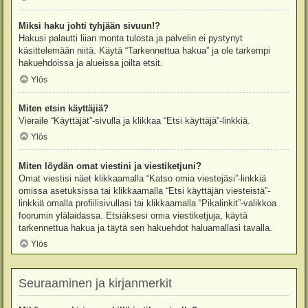
Miksi haku johti tyhjään sivuun!?
Hakusi palautti liian monta tulosta ja palvelin ei pystynyt
käsittelemään niitä. Käytä “Tarkennettua hakua” ja ole tarkempi
hakuehdoissa ja alueissa joilta etsit.
Ylös
Miten etsin käyttäjiä?
Vieraile “Käyttäjät”-sivulla ja klikkaa “Etsi käyttäjä”-linkkiä.
Ylös
Miten löydän omat viestini ja viestiketjuni?
Omat viestisi näet klikkaamalla “Katso omia viestejäsi”-linkkiä
omissa asetuksissa tai klikkaamalla “Etsi käyttäjän viesteistä”-
linkkiä omalla profiilisivullasi tai klikkaamalla “Pikalinkit”-valikkoa
foorumin ylälaidassa. Etsiäksesi omia viestiketjuja, käytä
tarkennettua hakua ja täytä sen hakuehdot haluamallasi tavalla.
Ylös
Seuraaminen ja kirjanmerkit