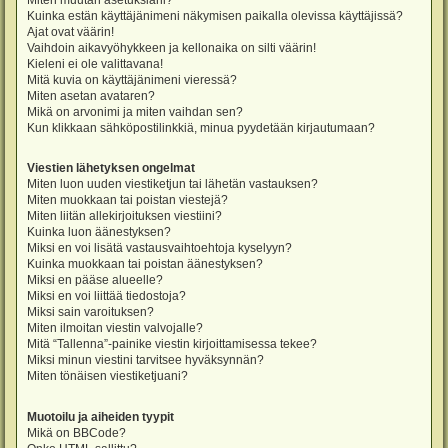
Miten muutan asetuksiani?
Kuinka estän käyttäjänimeni näkymisen paikalla olevissa käyttäjissä?
Ajat ovat väärin!
Vaihdoin aikavyöhykkeen ja kellonaika on silti väärin!
Kieleni ei ole valittavana!
Mitä kuvia on käyttäjänimeni vieressä?
Miten asetan avataren?
Mikä on arvonimi ja miten vaihdan sen?
Kun klikkaan sähköpostilinkkiä, minua pyydetään kirjautumaan?
Viestien lähetyksen ongelmat
Miten luon uuden viestiketjun tai lähetän vastauksen?
Miten muokkaan tai poistan viestejä?
Miten liitän allekirjoituksen viestiini?
Kuinka luon äänestyksen?
Miksi en voi lisätä vastausvaihtoehtoja kyselyyn?
Kuinka muokkaan tai poistan äänestyksen?
Miksi en pääse alueelle?
Miksi en voi liittää tiedostoja?
Miksi sain varoituksen?
Miten ilmoitan viestin valvojalle?
Mitä “Tallenna”-painike viestin kirjoittamisessa tekee?
Miksi minun viestini tarvitsee hyväksynnän?
Miten tönäisen viestiketjuani?
Muotoilu ja aiheiden tyypit
Mikä on BBCode?