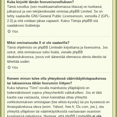
Kuka kirjoitti tämän foorumisovelluksen?
Tämä sovellus (sen muokkaamattomassa tilassa) on tuottanut,
julkaissut ja sen tekijänoikeudet omistaa
phpBB Limited
. Se on
tehty saataville GNU General Public Licensenssin, versiolla 2 (GPL-
2.0) ja sitä voidaan jakaa vapaasti. Katso
Tietoja phpBB:stä
saadaksesi lisätietoja.
Ylös
Miksi ominaisuutta X ei ole saatavilla?
Tämä ohjelmisto on phpBB Limitedin kirjoittama ja lisensoima. Jos
uskot, että ominaisuus tulisi lisätä, vieraile
phpBB
ideakeskuksessa
, jossa voit äänestää olemassa olevia ideoita tai
lähettää uuden.
Ylös
Keneen minun tulee olla yhteydessä väärinkäytöstapauksissa
tai lakiasioissa tähän foorumiin liittyen?
Kuka tahansa “Tiimi”-sivulla mainituista ylläpitäjistä on
todennäköisesti sopiva yhteyshenkilö valituksillesi. Jos et tätä
kautta saa vastausta, sinun kannattaa ottaa yhteyttä
verkkotunnuksen omistajaan (tee
whois-kysely
) tai jos kyseessä on
ilmaispalvelussa oleva (esim. Yahoo!, free.fr, f2s.com, jne.), ota
yhteyttä ylläpitoon tai väärinkäytöksistä vastaavaan osastoon
kyseisessä palvelussa. Huomaa, että phpBB Limitedillä
ei ole