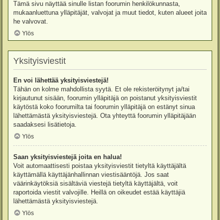
Tämä sivu näyttää sinulle listan foorumin henkilökunnasta,
mukaanluettuna ylläpitäjät, valvojat ja muut tiedot, kuten alueet joita
he valvovat.
Ylös
Yksityisviestit
En voi lähettää yksityisviestejä!
Tähän on kolme mahdollista syytä. Et ole rekisteröitynyt ja/tai
kirjautunut sisään, foorumin ylläpitäjä on poistanut yksityisviestit
käytöstä koko foorumilta tai foorumin ylläpitäjä on estänyt sinua
lähettämästä yksityisviestejä. Ota yhteyttä foorumin ylläpitäjään
saadaksesi lisätietoja.
Ylös
Saan yksityisviestejä joita en halua!
Voit automaattisesti poistaa yksityisviestit tietyltä käyttäjältä
käyttämällä käyttäjänhallinnan viestisääntöjä. Jos saat
väärinkäytöksiä sisältäviä viestejä tietyltä käyttäjältä, voit
raportoida viestit valvojille. Heillä on oikeudet estää käyttäjiä
lähettämästä yksityisviestejä.
Ylös