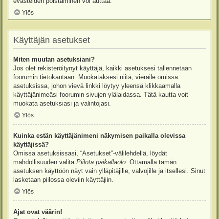
evästeiden poistaminen voi auttaa.
Ylös
Käyttäjän asetukset
Miten muutan asetuksiani?
Jos olet rekisteröitynyt käyttäjä, kaikki asetuksesi tallennetaan
foorumin tietokantaan. Muokataksesi niitä, vieraile omissa
asetuksissa, johon vievä linkki löytyy yleensä klikkaamalla
käyttäjänimeäsi foorumin sivujen ylälaidassa. Tätä kautta voit
muokata asetuksiasi ja valintojasi.
Ylös
Kuinka estän käyttäjänimeni näkymisen paikalla olevissa
käyttäjissä?
Omissa asetuksissasi, “Asetukset”-välilehdellä, löydät
mahdollisuuden valita
Piilota paikallaolo
. Ottamalla tämän
asetuksen käyttöön näyt vain ylläpitäjille, valvojille ja itsellesi. Sinut
lasketaan piilossa oleviin käyttäjiin.
Ylös
Ajat ovat väärin!