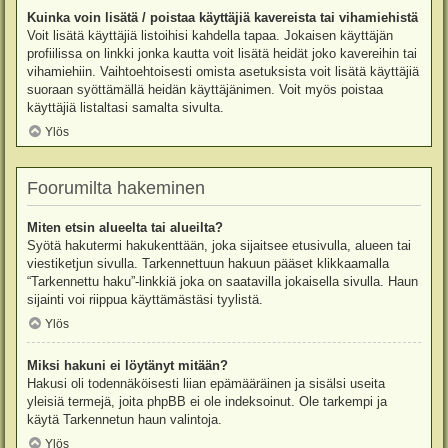
Kuinka voin lisätä / poistaa käyttäjiä kavereista tai vihamiehistä
Voit lisätä käyttäjiä listoihisi kahdella tapaa. Jokaisen käyttäjän
profiilissa on linkki jonka kautta voit lisätä heidät joko kavereihin tai
vihamiehiin. Vaihtoehtoisesti omista asetuksista voit lisätä käyttäjiä
suoraan syöttämällä heidän käyttäjänimen. Voit myös poistaa
käyttäjiä listaltasi samalta sivulta.
Ylös
Foorumilta hakeminen
Miten etsin alueelta tai alueilta?
Syötä hakutermi hakukenttään, joka sijaitsee etusivulla, alueen tai
viestiketjun sivulla. Tarkennettuun hakuun pääset klikkaamalla
“Tarkennettu haku”-linkkiä joka on saatavilla jokaisella sivulla. Haun
sijainti voi riippua käyttämästäsi tyylistä.
Ylös
Miksi hakuni ei löytänyt mitään?
Hakusi oli todennäköisesti liian epämääräinen ja sisälsi useita
yleisiä termejä, joita phpBB ei ole indeksoinut. Ole tarkempi ja
käytä Tarkennetun haun valintoja.
Ylös