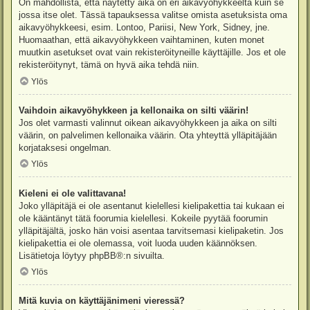
On mahdollista, että näytetty aika on eri aikavyöhykkeeltä kuin se
jossa itse olet. Tässä tapauksessa valitse omista asetuksista oma
aikavyöhykkeesi, esim. Lontoo, Pariisi, New York, Sidney, jne.
Huomaathan, että aikavyöhykkeen vaihtaminen, kuten monet
muutkin asetukset ovat vain rekisteröityneille käyttäjille. Jos et ole
rekisteröitynyt, tämä on hyvä aika tehdä niin.
Ylös
Vaihdoin aikavyöhykkeen ja kellonaika on silti väärin!
Jos olet varmasti valinnut oikean aikavyöhykkeen ja aika on silti
väärin, on palvelimen kellonaika väärin. Ota yhteyttä ylläpitäjään
korjataksesi ongelman.
Ylös
Kieleni ei ole valittavana!
Joko ylläpitäjä ei ole asentanut kielellesi kielipakettia tai kukaan ei
ole kääntänyt tätä foorumia kielellesi. Kokeile pyytää foorumin
ylläpitäjältä, josko hän voisi asentaa tarvitsemasi kielipaketin. Jos
kielipakettia ei ole olemassa, voit luoda uuden käännöksen.
Lisätietoja löytyy
phpBB
®:n sivuilta.
Ylös
Mitä kuvia on käyttäjänimeni vieressä?