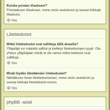
Kuinka poistan tilaukseni?
Poistaaksesi tilauksiasi, mene omiin asetuksiisi ja seuraa linkkejä
tilauksiisi.
Ylös
Liitetiedostot
Mitkä liitetiedostot ovat sallittuja tällä alueella?
Ylläpitäjä voi määrätä sallitut ja kielletyt liitetiedostojen tyypit. Ota
yhteys ylläpitäjään mikäli et ole varma mitkä tiedostot ovat
sallittuja..
Ylös
Mistä löydän lähettämäni liitetiedostot?
Nähdäksesi listan liitetiedostoistasi, mene omiin asetuksiin ja
seuraa linkkejä liitetiedostot-osioon.
Ylös
phpBB -asiat