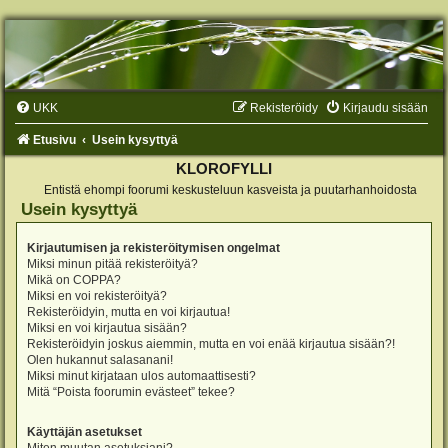
UKK
Rekisteröidy
Kirjaudu sisään
Etusivu
Usein kysyttyä
KLOROFYLLI
Entistä ehompi foorumi keskusteluun kasveista ja puutarhanhoidosta
Usein kysyttyä
Kirjautumisen ja rekisteröitymisen ongelmat
Miksi minun pitää rekisteröityä?
Mikä on COPPA?
Miksi en voi rekisteröityä?
Rekisteröidyin, mutta en voi kirjautua!
Miksi en voi kirjautua sisään?
Rekisteröidyin joskus aiemmin, mutta en voi enää kirjautua sisään?!
Olen hukannut salasanani!
Miksi minut kirjataan ulos automaattisesti?
Mitä “Poista foorumin evästeet” tekee?
Käyttäjän asetukset