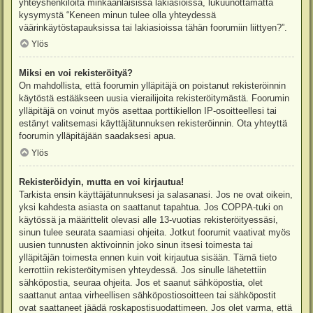
yhteyshenkilöitä minkäänlaisissa lakiasioissa, lukuunottamatta
kysymystä “Keneen minun tulee olla yhteydessä
väärinkäytöstapauksissa tai lakiasioissa tähän foorumiin liittyen?”.
Ylös
Miksi en voi rekisteröityä?
On mahdollista, että foorumin ylläpitäjä on poistanut rekisteröinnin
käytöstä estääkseen uusia vierailijoita rekisteröitymästä. Foorumin
ylläpitäjä on voinut myös asettaa porttikiellon IP-osoitteellesi tai
estänyt valitsemasi käyttäjätunnuksen rekisteröinnin. Ota yhteyttä
foorumin ylläpitäjään saadaksesi apua.
Ylös
Rekisteröidyin, mutta en voi kirjautua!
Tarkista ensin käyttäjätunnuksesi ja salasanasi. Jos ne ovat oikein,
yksi kahdesta asiasta on saattanut tapahtua. Jos COPPA-tuki on
käytössä ja määrittelit olevasi alle 13-vuotias rekisteröityessäsi,
sinun tulee seurata saamiasi ohjeita. Jotkut foorumit vaativat myös
uusien tunnusten aktivoinnin joko sinun itsesi toimesta tai
ylläpitäjän toimesta ennen kuin voit kirjautua sisään. Tämä tieto
kerrottiin rekisteröitymisen yhteydessä. Jos sinulle lähetettiin
sähköpostia, seuraa ohjeita. Jos et saanut sähköpostia, olet
saattanut antaa virheellisen sähköpostiosoitteen tai sähköpostit
ovat saattaneet jäädä roskapostisuodattimeen. Jos olet varma, että