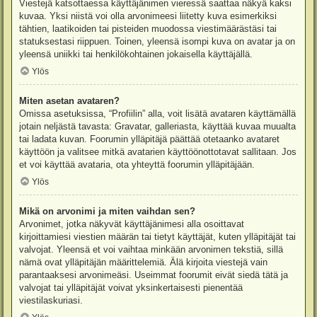
Viestejä katsottaessa käyttäjänimen vieressä saattaa näkyä kaksi
kuvaa. Yksi niistä voi olla arvonimeesi liitetty kuva esimerkiksi
tähtien, laatikoiden tai pisteiden muodossa viestimäärästäsi tai
statuksestasi riippuen. Toinen, yleensä isompi kuva on avatar ja on
yleensä uniikki tai henkilökohtainen jokaisella käyttäjällä.
Ylös
Miten asetan avataren?
Omissa asetuksissa, “Profiilin” alla, voit lisätä avataren käyttämällä
jotain neljästä tavasta: Gravatar, galleriasta, käyttää kuvaa muualta
tai ladata kuvan. Foorumin ylläpitäjä päättää otetaanko avataret
käyttöön ja valitsee mitkä avatarien käyttöönottotavat sallitaan. Jos
et voi käyttää avataria, ota yhteyttä foorumin ylläpitäjään.
Ylös
Mikä on arvonimi ja miten vaihdan sen?
Arvonimet, jotka näkyvät käyttäjänimesi alla osoittavat
kirjoittamiesi viestien määrän tai tietyt käyttäjät, kuten ylläpitäjät tai
valvojat. Yleensä et voi vaihtaa minkään arvonimen tekstiä, sillä
nämä ovat ylläpitäjän määrittelemiä. Älä kirjoita viestejä vain
parantaaksesi arvonimeäsi. Useimmat foorumit eivät siedä tätä ja
valvojat tai ylläpitäjät voivat yksinkertaisesti pienentää
viestilaskuriasi.