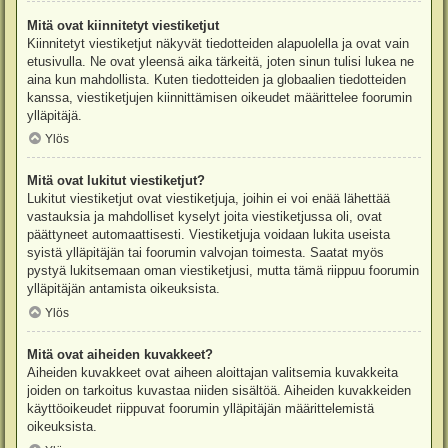
Mitä ovat kiinnitetyt viestiketjut
Kiinnitetyt viestiketjut näkyvät tiedotteiden alapuolella ja ovat vain
etusivulla. Ne ovat yleensä aika tärkeitä, joten sinun tulisi lukea ne
aina kun mahdollista. Kuten tiedotteiden ja globaalien tiedotteiden
kanssa, viestiketjujen kiinnittämisen oikeudet määrittelee foorumin
ylläpitäjä.
Ylös
Mitä ovat lukitut viestiketjut?
Lukitut viestiketjut ovat viestiketjuja, joihin ei voi enää lähettää
vastauksia ja mahdolliset kyselyt joita viestiketjussa oli, ovat
päättyneet automaattisesti. Viestiketjuja voidaan lukita useista
syistä ylläpitäjän tai foorumin valvojan toimesta. Saatat myös
pystyä lukitsemaan oman viestiketjusi, mutta tämä riippuu foorumin
ylläpitäjän antamista oikeuksista.
Ylös
Mitä ovat aiheiden kuvakkeet?
Aiheiden kuvakkeet ovat aiheen aloittajan valitsemia kuvakkeita
joiden on tarkoitus kuvastaa niiden sisältöä. Aiheiden kuvakkeiden
käyttöoikeudet riippuvat foorumin ylläpitäjän määrittelemistä
oikeuksista.