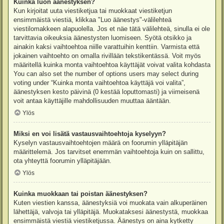
Kuinka luon äänestyksen?
Kun kirjoitat uuta viestiketjua tai muokkaat viestiketjun
ensimmäistä viestiä, klikkaa "Luo äänestys"-välilehteä
viestilomakkeen alapuolella. Jos et näe tätä välilehteä, sinulla ei ole
tarvittavia oikeuksia äänestysten luomiseen. Syötä otsikko ja
ainakin kaksi vaihtoehtoa niille varattuihin kenttiin. Varmista että
jokainen vaihtoehto on omalla rivillään tekstikentässä. Voit myös
määritellä kuinka monta vaihtoehtoa käyttäjät voivat valita kohdasta
You can also set the number of options users may select during
voting under “Kuinka monta vaihtoehtoa käyttäjä voi valita”,
äänestyksen kesto päivinä (0 kestää loputtomasti) ja viimeisenä
voit antaa käyttäjille mahdollisuuden muuttaa ääntään.
Ylös
Miksi en voi lisätä vastausvaihtoehtoja kyselyyn?
Kyselyn vastausvaihtoehtojen määrä on foorumin ylläpitäjän
määrittelemä. Jos tarvitset enemmän vaihtoehtoja kuin on sallittu,
ota yhteyttä foorumin ylläpitäjään.
Ylös
Kuinka muokkaan tai poistan äänestyksen?
Kuten viestien kanssa, äänestyksiä voi muokata vain alkuperäinen
lähettäjä, valvoja tai ylläpitäjä. Muokataksesi äänestystä, muokkaa
ensimmäistä viestiä viestiketjussa. Äänestys on aina kytketty