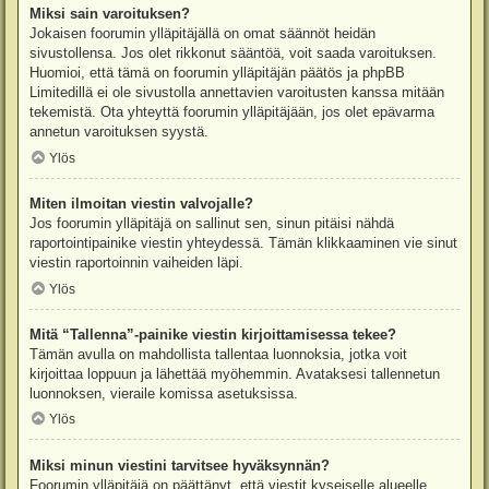
Miksi sain varoituksen?
Jokaisen foorumin ylläpitäjällä on omat säännöt heidän
sivustollensa. Jos olet rikkonut sääntöä, voit saada varoituksen.
Huomioi, että tämä on foorumin ylläpitäjän päätös ja phpBB
Limitedillä ei ole sivustolla annettavien varoitusten kanssa mitään
tekemistä. Ota yhteyttä foorumin ylläpitäjään, jos olet epävarma
annetun varoituksen syystä.
Ylös
Miten ilmoitan viestin valvojalle?
Jos foorumin ylläpitäjä on sallinut sen, sinun pitäisi nähdä
raportointipainike viestin yhteydessä. Tämän klikkaaminen vie sinut
viestin raportoinnin vaiheiden läpi.
Ylös
Mitä “Tallenna”-painike viestin kirjoittamisessa tekee?
Tämän avulla on mahdollista tallentaa luonnoksia, jotka voit
kirjoittaa loppuun ja lähettää myöhemmin. Avataksesi tallennetun
luonnoksen, vieraile komissa asetuksissa.
Ylös
Miksi minun viestini tarvitsee hyväksynnän?
Foorumin ylläpitäjä on päättänyt, että viestit kyseiselle alueelle