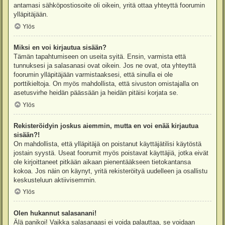
antamasi sähköpostiosoite oli oikein, yritä ottaa yhteyttä foorumin
ylläpitäjään.
Ylös
Miksi en voi kirjautua sisään?
Tämän tapahtumiseen on useita syitä. Ensin, varmista että
tunnuksesi ja salasanasi ovat oikein. Jos ne ovat, ota yhteyttä
foorumin ylläpitäjään varmistaaksesi, että sinulla ei ole
porttikieltoja. On myös mahdollista, että sivuston omistajalla on
asetusvirhe heidän päässään ja heidän pitäisi korjata se.
Ylös
Rekisteröidyin joskus aiemmin, mutta en voi enää kirjautua
sisään?!
On mahdollista, että ylläpitäjä on poistanut käyttäjätilisi käytöstä
jostain syystä. Useat foorumit myös poistavat käyttäjiä, jotka eivät
ole kirjoittaneet pitkään aikaan pienentääkseen tietokantansa
kokoa. Jos näin on käynyt, yritä rekisteröityä uudelleen ja osallistu
keskusteluun aktiivisemmin.
Ylös
Olen hukannut salasanani!
Älä panikoi! Vaikka salasanaasi ei voida palauttaa, se voidaan