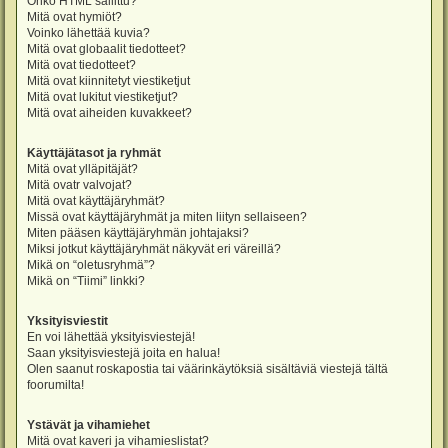
Onko HTML sallittu?
Mitä ovat hymiöt?
Voinko lähettää kuvia?
Mitä ovat globaalit tiedotteet?
Mitä ovat tiedotteet?
Mitä ovat kiinnitetyt viestiketjut
Mitä ovat lukitut viestiketjut?
Mitä ovat aiheiden kuvakkeet?
Käyttäjätasot ja ryhmät
Mitä ovat ylläpitäjät?
Mitä ovatr valvojat?
Mitä ovat käyttäjäryhmät?
Missä ovat käyttäjäryhmät ja miten liityn sellaiseen?
Miten pääsen käyttäjäryhmän johtajaksi?
Miksi jotkut käyttäjäryhmät näkyvät eri väreillä?
Mikä on “oletusryhmä”?
Mikä on “Tiimi” linkki?
Yksityisviestit
En voi lähettää yksityisviestejä!
Saan yksityisviestejä joita en halua!
Olen saanut roskapostia tai väärinkäytöksiä sisältäviä viestejä tältä
foorumilta!
Ystävät ja vihamiehet
Mitä ovat kaveri ja vihamieslistat?