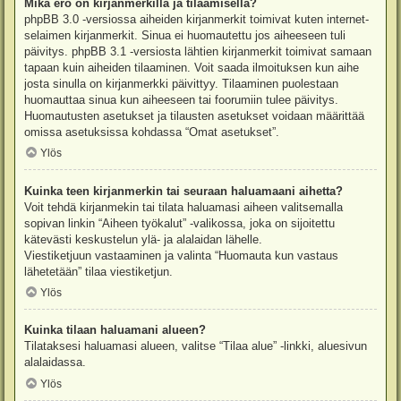
Mikä ero on kirjanmerkillä ja tilaamisella?
phpBB 3.0 -versiossa aiheiden kirjanmerkit toimivat kuten internet-
selaimen kirjanmerkit. Sinua ei huomautettu jos aiheeseen tuli
päivitys. phpBB 3.1 -versiosta lähtien kirjanmerkit toimivat samaan
tapaan kuin aiheiden tilaaminen. Voit saada ilmoituksen kun aihe
josta sinulla on kirjanmerkki päivittyy. Tilaaminen puolestaan
huomauttaa sinua kun aiheeseen tai foorumiin tulee päivitys.
Huomautusten asetukset ja tilausten asetukset voidaan määrittää
omissa asetuksissa kohdassa “Omat asetukset”.
Ylös
Kuinka teen kirjanmerkin tai seuraan haluamaani aihetta?
Voit tehdä kirjanmekin tai tilata haluamasi aiheen valitsemalla
sopivan linkin “Aiheen työkalut” -valikossa, joka on sijoitettu
kätevästi keskustelun ylä- ja alalaidan lähelle.
Viestiketjuun vastaaminen ja valinta “Huomauta kun vastaus
lähetetään” tilaa viestiketjun.
Ylös
Kuinka tilaan haluamani alueen?
Tilataksesi haluamasi alueen, valitse “Tilaa alue” -linkki, aluesivun
alalaidassa.
Ylös