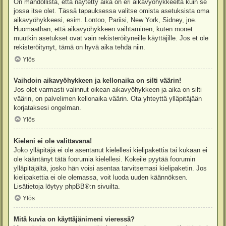
On mahdollista, että näytetty aika on eri aikavyöhykkeeltä kuin se
jossa itse olet. Tässä tapauksessa valitse omista asetuksista oma
aikavyöhykkeesi, esim. Lontoo, Pariisi, New York, Sidney, jne.
Huomaathan, että aikavyöhykkeen vaihtaminen, kuten monet
muutkin asetukset ovat vain rekisteröityneille käyttäjille. Jos et ole
rekisteröitynyt, tämä on hyvä aika tehdä niin.
Ylös
Vaihdoin aikavyöhykkeen ja kellonaika on silti väärin!
Jos olet varmasti valinnut oikean aikavyöhykkeen ja aika on silti
väärin, on palvelimen kellonaika väärin. Ota yhteyttä ylläpitäjään
korjataksesi ongelman.
Ylös
Kieleni ei ole valittavana!
Joko ylläpitäjä ei ole asentanut kielellesi kielipakettia tai kukaan ei
ole kääntänyt tätä foorumia kielellesi. Kokeile pyytää foorumin
ylläpitäjältä, josko hän voisi asentaa tarvitsemasi kielipaketin. Jos
kielipakettia ei ole olemassa, voit luoda uuden käännöksen.
Lisätietoja löytyy
phpBB
®:n sivuilta.
Ylös
Mitä kuvia on käyttäjänimeni vieressä?