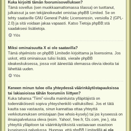
Kuka kirjoitti tämän foorumisovelluksen?
Tämä sovellus (sen muokkaamattomassa tilassa) on tuottanut,
julkaissut ja sen tekijänoikeudet omistaa
phpBB Limited
. Se on
tehty saataville GNU General Public Licensenssin, versiolla 2 (GPL-
2.0) ja sitä voidaan jakaa vapaasti. Katso
Tietoja phpBB:stä
saadaksesi lisätietoja.
Ylös
Miksi ominaisuutta X ei ole saatavilla?
Tämä ohjelmisto on phpBB Limitedin kirjoittama ja lisensoima. Jos
uskot, että ominaisuus tulisi lisätä, vieraile
phpBB
ideakeskuksessa
, jossa voit äänestää olemassa olevia ideoita tai
lähettää uuden.
Ylös
Keneen minun tulee olla yhteydessä väärinkäytöstapauksissa
tai lakiasioissa tähän foorumiin liittyen?
Kuka tahansa “Tiimi”-sivulla mainituista ylläpitäjistä on
todennäköisesti sopiva yhteyshenkilö valituksillesi. Jos et tätä
kautta saa vastausta, sinun kannattaa ottaa yhteyttä
verkkotunnuksen omistajaan (tee
whois-kysely
) tai jos kyseessä on
ilmaispalvelussa oleva (esim. Yahoo!, free.fr, f2s.com, jne.), ota
yhteyttä ylläpitoon tai väärinkäytöksistä vastaavaan osastoon
kyseisessä palvelussa. Huomaa, että phpBB Limitedillä
ei ole