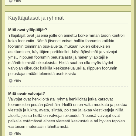
Ylös
Käyttäjätasot ja ryhmät
Mitä ovat ylläpitäjät?
Ylläpitäjät ovat jäseniä joille on annettu korkeimman tason kontrolli
koko foorumiin. Nämä jäsenet voivat hallita foorumin kaikkia
foorumin toiminnan osa-alueita, mukaan lukien oikeuksien
asettaminen, käyttäjien porttikiellot, käyttäjäryhmät ja valvojat
yms., riippuen foorumin perustajasta ja hänen ylläpitäjille
määrittelemistä oikeuksista. Heillä saattaa olla myös täydet
valvojan oikeudet kaikilla keskustelualueilla, riippuen foorumin
perustajan määrittelemistä asetuksista.
Ylös
Mitä ovatr valvojat?
Valvojat ovat henkilöitä (tai ryhmä henkilöitä) jotka katsovat
foorumeiden perään päivittäin. Heillä on on valta muokata ja poistaa
viestejä ja lukita, avata, siirtää, poistaa ja jakaa viestiketjuja niillä
alueilla joissa heillä on valvojan oikeudet. Yleensä valvojat ovat
paikalla estämässä aiheen vierestä keskustelua tai hyvien tapojen
vastaisen materiaalin lähettämistä.
Ylös