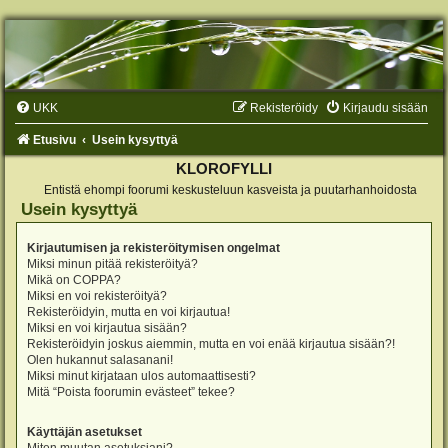
UKK
Rekisteröidy
Kirjaudu sisään
Etusivu
Usein kysyttyä
KLOROFYLLI
Entistä ehompi foorumi keskusteluun kasveista ja puutarhanhoidosta
Usein kysyttyä
Kirjautumisen ja rekisteröitymisen ongelmat
Miksi minun pitää rekisteröityä?
Mikä on COPPA?
Miksi en voi rekisteröityä?
Rekisteröidyin, mutta en voi kirjautua!
Miksi en voi kirjautua sisään?
Rekisteröidyin joskus aiemmin, mutta en voi enää kirjautua sisään?!
Olen hukannut salasanani!
Miksi minut kirjataan ulos automaattisesti?
Mitä “Poista foorumin evästeet” tekee?
Käyttäjän asetukset