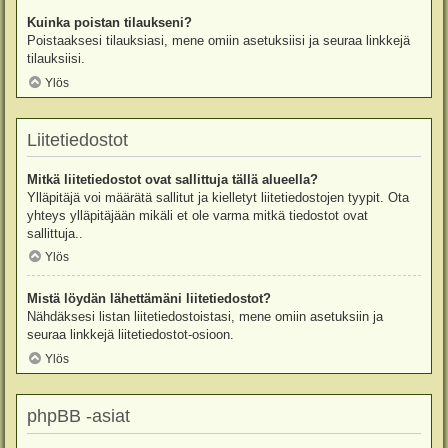
Kuinka poistan tilaukseni?
Poistaaksesi tilauksiasi, mene omiin asetuksiisi ja seuraa linkkejä
tilauksiisi.
Ylös
Liitetiedostot
Mitkä liitetiedostot ovat sallittuja tällä alueella?
Ylläpitäjä voi määrätä sallitut ja kielletyt liitetiedostojen tyypit. Ota
yhteys ylläpitäjään mikäli et ole varma mitkä tiedostot ovat
sallittuja..
Ylös
Mistä löydän lähettämäni liitetiedostot?
Nähdäksesi listan liitetiedostoistasi, mene omiin asetuksiin ja
seuraa linkkejä liitetiedostot-osioon.
Ylös
phpBB -asiat