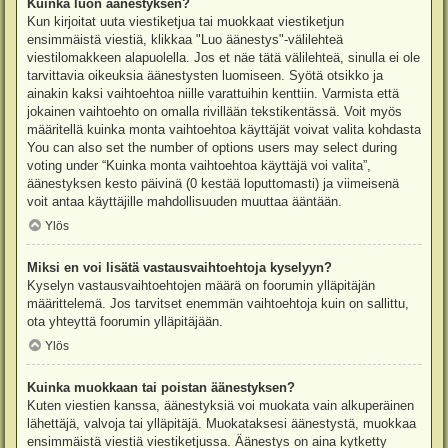
Kuinka luon äänestyksen?
Kun kirjoitat uuta viestiketjua tai muokkaat viestiketjun
ensimmäistä viestiä, klikkaa "Luo äänestys"-välilehteä
viestilomakkeen alapuolella. Jos et näe tätä välilehteä, sinulla ei ole
tarvittavia oikeuksia äänestysten luomiseen. Syötä otsikko ja
ainakin kaksi vaihtoehtoa niille varattuihin kenttiin. Varmista että
jokainen vaihtoehto on omalla rivillään tekstikentässä. Voit myös
määritellä kuinka monta vaihtoehtoa käyttäjät voivat valita kohdasta
You can also set the number of options users may select during
voting under “Kuinka monta vaihtoehtoa käyttäjä voi valita”,
äänestyksen kesto päivinä (0 kestää loputtomasti) ja viimeisenä
voit antaa käyttäjille mahdollisuuden muuttaa ääntään.
Ylös
Miksi en voi lisätä vastausvaihtoehtoja kyselyyn?
Kyselyn vastausvaihtoehtojen määrä on foorumin ylläpitäjän
määrittelemä. Jos tarvitset enemmän vaihtoehtoja kuin on sallittu,
ota yhteyttä foorumin ylläpitäjään.
Ylös
Kuinka muokkaan tai poistan äänestyksen?
Kuten viestien kanssa, äänestyksiä voi muokata vain alkuperäinen
lähettäjä, valvoja tai ylläpitäjä. Muokataksesi äänestystä, muokkaa
ensimmäistä viestiä viestiketjussa. Äänestys on aina kytketty