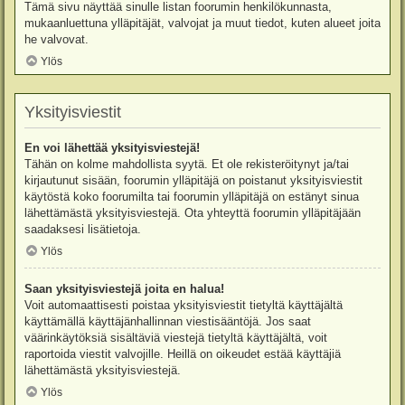
Tämä sivu näyttää sinulle listan foorumin henkilökunnasta,
mukaanluettuna ylläpitäjät, valvojat ja muut tiedot, kuten alueet joita
he valvovat.
Ylös
Yksityisviestit
En voi lähettää yksityisviestejä!
Tähän on kolme mahdollista syytä. Et ole rekisteröitynyt ja/tai
kirjautunut sisään, foorumin ylläpitäjä on poistanut yksityisviestit
käytöstä koko foorumilta tai foorumin ylläpitäjä on estänyt sinua
lähettämästä yksityisviestejä. Ota yhteyttä foorumin ylläpitäjään
saadaksesi lisätietoja.
Ylös
Saan yksityisviestejä joita en halua!
Voit automaattisesti poistaa yksityisviestit tietyltä käyttäjältä
käyttämällä käyttäjänhallinnan viestisääntöjä. Jos saat
väärinkäytöksiä sisältäviä viestejä tietyltä käyttäjältä, voit
raportoida viestit valvojille. Heillä on oikeudet estää käyttäjiä
lähettämästä yksityisviestejä.
Ylös