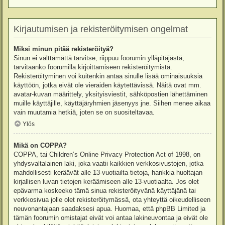
Kirjautumisen ja rekisteröitymisen ongelmat
Miksi minun pitää rekisteröityä?
Sinun ei välttämättä tarvitse, riippuu foorumin ylläpitäjästä,
tarvitaanko foorumilla kirjoittamiseen rekisteröitymistä.
Rekisteröityminen voi kuitenkin antaa sinulle lisää ominaisuuksia
käyttöön, jotka eivät ole vieraiden käytettävissä. Näitä ovat mm.
avatar-kuvan määrittely, yksityisviestit, sähköpostien lähettäminen
muille käyttäjille, käyttäjäryhmien jäsenyys jne. Siihen menee aikaa
vain muutamia hetkiä, joten se on suositeltavaa.
Ylös
Mikä on COPPA?
COPPA, tai Children’s Online Privacy Protection Act of 1998, on
yhdysvaltalainen laki, joka vaatii kaikkien verkkosivustojen, jotka
mahdollisesti keräävät alle 13-vuotiailta tietoja, hankkia huoltajan
kirjallisen luvan tietojen keräämiseen alle 13-vuotiaalta. Jos olet
epävarma koskeeko tämä sinua rekisteröityvänä käyttäjänä tai
verkkosivua jolle olet rekisteröitymässä, ota yhteyttä oikeudelliseen
neuvonantajaan saadaksesi apua. Huomaa, että phpBB Limited ja
tämän foorumin omistajat eivät voi antaa lakineuvontaa ja eivät ole