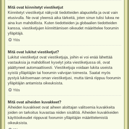
Mitä ovat kiinnitetyt viestiketjut
Kiinnitetyt viestiketjut näkyvät tiedotteiden alapuolella ja ovat vain
etusivulla. Ne ovat yleensä aika tärkeitä, joten sinun tulisi lukea ne
aina kun mahdollista. Kuten tiedotteiden ja globaalien tiedotteiden
kanssa, viestiketjujen kiinnittämisen oikeudet määrittelee foorumin
ylläpitäjä.
Ylös
Mitä ovat lukitut viestiketjut?
Lukitut viestiketjut ovat viestiketjuja, joihin ei voi enää lähettää
vastauksia ja mahdolliset kyselyt joita viestiketjussa oli, ovat
päättyneet automaattisesti. Viestiketjuja voidaan lukita useista
syistä ylläpitäjän tai foorumin valvojan toimesta. Saatat myös
pystyä lukitsemaan oman viestiketjusi, mutta tämä riippuu foorumin
ylläpitäjän antamista oikeuksista.
Ylös
Mitä ovat aiheiden kuvakkeet?
Aiheiden kuvakkeet ovat aiheen aloittajan valitsemia kuvakkeita
joiden on tarkoitus kuvastaa niiden sisältöä. Aiheiden kuvakkeiden
käyttöoikeudet riippuvat foorumin ylläpitäjän määrittelemistä
oikeuksista.