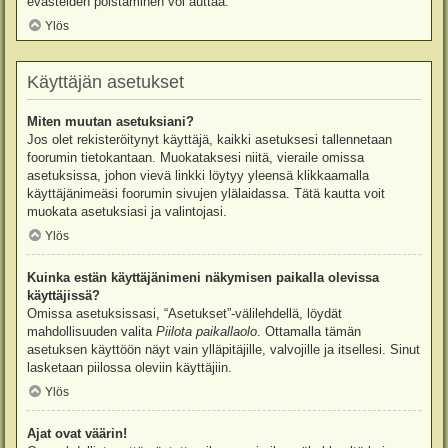
evästeiden poistaminen voi auttaa.
Ylös
Käyttäjän asetukset
Miten muutan asetuksiani?
Jos olet rekisteröitynyt käyttäjä, kaikki asetuksesi tallennetaan
foorumin tietokantaan. Muokataksesi niitä, vieraile omissa
asetuksissa, johon vievä linkki löytyy yleensä klikkaamalla
käyttäjänimeäsi foorumin sivujen ylälaidassa. Tätä kautta voit
muokata asetuksiasi ja valintojasi.
Ylös
Kuinka estän käyttäjänimeni näkymisen paikalla olevissa
käyttäjissä?
Omissa asetuksissasi, “Asetukset”-välilehdellä, löydät
mahdollisuuden valita
Piilota paikallaolo
. Ottamalla tämän
asetuksen käyttöön näyt vain ylläpitäjille, valvojille ja itsellesi. Sinut
lasketaan piilossa oleviin käyttäjiin.
Ylös
Ajat ovat väärin!