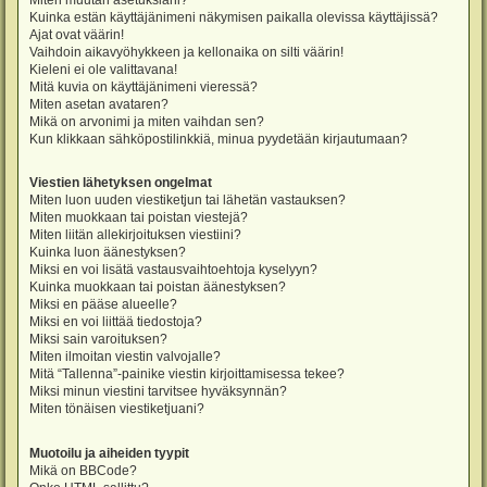
Miten muutan asetuksiani?
Kuinka estän käyttäjänimeni näkymisen paikalla olevissa käyttäjissä?
Ajat ovat väärin!
Vaihdoin aikavyöhykkeen ja kellonaika on silti väärin!
Kieleni ei ole valittavana!
Mitä kuvia on käyttäjänimeni vieressä?
Miten asetan avataren?
Mikä on arvonimi ja miten vaihdan sen?
Kun klikkaan sähköpostilinkkiä, minua pyydetään kirjautumaan?
Viestien lähetyksen ongelmat
Miten luon uuden viestiketjun tai lähetän vastauksen?
Miten muokkaan tai poistan viestejä?
Miten liitän allekirjoituksen viestiini?
Kuinka luon äänestyksen?
Miksi en voi lisätä vastausvaihtoehtoja kyselyyn?
Kuinka muokkaan tai poistan äänestyksen?
Miksi en pääse alueelle?
Miksi en voi liittää tiedostoja?
Miksi sain varoituksen?
Miten ilmoitan viestin valvojalle?
Mitä “Tallenna”-painike viestin kirjoittamisessa tekee?
Miksi minun viestini tarvitsee hyväksynnän?
Miten tönäisen viestiketjuani?
Muotoilu ja aiheiden tyypit
Mikä on BBCode?