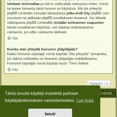
lainkaan toimivaltaa
ja sitä ei voida pitää vastuussa miten, missä
tai kenen toimesta tämä foorumi on käytössä. Älä ota yhteyttä
phpBB Limitediin missään lakiasioissa
jotka eivät liity
phpBB.com-
sivustoon tai pelkkään phpBB-sovellukseen itseensä. Jos lähetät
sähköpostia phpBB Limitedille
mistään kolmannen osapuolen
tämän sovelluksen käytöstä, voit odottaa niukkasanaista
vastausta, jos edes vastausta lainkaan.
Ylös
Kuinka otan yhteyttä foorumin ylläpitäjään?
Kaikki foorumin käyttäjät voivat käyttää “Ota yhteyttä” -lomaketta,
jos täämä vaihtoehto on foorumin ylläpitäjän mahdollistama.
Foorumin käyttäjät voivat käyttää myös “Tiimi”-linkkiä.
Ylös
Hyppää
Tämä sivusto käyttää evästeitä parhaan
Etusivu
Viesti Ylläpidolle
Kaikki ajat ovat
UTC+03:00
käyttäjäkokemuksen varmistamiseksi.
Lue lisää
Keskustelufoorumin ohjelmisto
phpBB
® Forum Software © phpBB Limited
Käännös: phpBB Suomi (lurttinen, harritapio, Pettis)
Style: Green-Style-Slim by Joyce&Luna
phpBB-Style-Design
Selvä!
Yksityisyys
|
Ehdot