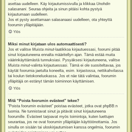
asettaa uudelleen. Käy kirjautumissivulla ja klikkaa
Unohdin
salasanani
. Seuraa ohjeita ja sinun pitäisi kohta pystyä
kirjautumaan uudelleen.
Jos et pysty asettamaan salasanaasi uudelleen, ota yhteyttä
foorumin ylläpitäjään.
Ylös
Miksi minut kirjataan ulos automaattisesti?
Jos et valitse
Muista minut
-laatikkoa kirjautuessasi, foorumi pitää
sinut kirjautuneena ennalta määritellyn ajan. Tämä estää muita
väärinkäyttämästä tunnuksiasi. Pysyäksesi kirjautuneena, valitse
Muista minut
-valinta kirjautuessasi. Tämä ei ole suositeltavaa, jos
käytät foorumia jaetulta koneelta, esim. kirjastossa, nettikahvilassa
tai koulun tietokoneluokassa. Jos et näe tätä valintaa, foorumin
ylläpitäjä on estänyt tämän toiminnon käyttämisen.
Ylös
Mitä “Poista foorumin evästeet” tekee?
“Poista foorumin evästeet” poistaa evästeet, jotka ovat phpBB:n
luomia. Ne tunnistavat sinut ja pitävät sinut kirjautuneena
foorumille. Evästeet tarjoavat myös toimintoja, kuten luettujen
seurantaa, jos ne ovat foorumin ylläpitäjän käyttöönottamia. Jos
sinulla on sisään tai uloskirjautumisen kanssa ongelmia, foorumin