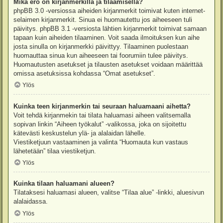
Mikä ero on kirjanmerkillä ja tilaamisella?
phpBB 3.0 -versiossa aiheiden kirjanmerkit toimivat kuten internet-
selaimen kirjanmerkit. Sinua ei huomautettu jos aiheeseen tuli
päivitys. phpBB 3.1 -versiosta lähtien kirjanmerkit toimivat samaan
tapaan kuin aiheiden tilaaminen. Voit saada ilmoituksen kun aihe
josta sinulla on kirjanmerkki päivittyy. Tilaaminen puolestaan
huomauttaa sinua kun aiheeseen tai foorumiin tulee päivitys.
Huomautusten asetukset ja tilausten asetukset voidaan määrittää
omissa asetuksissa kohdassa “Omat asetukset”.
Ylös
Kuinka teen kirjanmerkin tai seuraan haluamaani aihetta?
Voit tehdä kirjanmekin tai tilata haluamasi aiheen valitsemalla
sopivan linkin “Aiheen työkalut” -valikossa, joka on sijoitettu
kätevästi keskustelun ylä- ja alalaidan lähelle.
Viestiketjuun vastaaminen ja valinta “Huomauta kun vastaus
lähetetään” tilaa viestiketjun.
Ylös
Kuinka tilaan haluamani alueen?
Tilataksesi haluamasi alueen, valitse “Tilaa alue” -linkki, aluesivun
alalaidassa.
Ylös