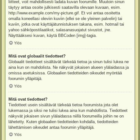
liitteet, voit mahdollisesti ladata kuvan foorumille. Muutoin sinun
täytyy antaa osoite julkisesti saatavilla olevaan kuvaan, esim.
http://www.example.com/my-picture.gif. Et voi antaa osoitetta
omalla koneellasi oleviin kuviin (ellei se ole yleinen palvelin) tai
kuviin, jotka ovat käyttäjätunnistuksen takana, esim. hotmail tai
yahoo sähköpostilaatikot, salasanasuojatut sivustot, jne.
Näyttääksesi kuvan, käytä BBCoden [img]-tagia.
Ylös
Mitä ovat globaalit tiedotteet?
Globaalit tiedotteet sisältävät tärkeää tietoa ja sinun tulisi lukea ne
aina kun on mahdolista. Ne näkyvät jokaisen alueen ylälaidassa ja
omissa asetuksissa. Globaalien tiedotteiden oikeudet myöntää
foorumin ylläpitäjä.
Ylös
Mitä ovat tiedotteet?
Tiedotteet usein sisältävät tärkeää tietoa foorumista jota olet
lukemassa ja siksi ne tulisi lukea aina kun mahdollista. Tiedotteet
näkyvät jokaisen sivun ylälaidassa niillä foorumeilla joihin ne on
lähetetty. Kuten globaalien tiedotteiden kohdalla, tiedotteiden
lähettämisen oikeudet antaa foorumin ylläpitäjä.
Ylös