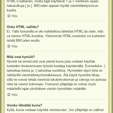
HTML:n kaltainen, mutta tagit käyttävät < ja > merkkien sijaan
hakasulkuja [ ja ]. BBCoden oppaan löydät viestinlähetyssivun
kautta.
Ylös
Onko HTML sallittu?
Ei. Tällä foorumilla ei ole mahdollista lähettää HTML:ää siten, että
se toimisi HTML-koodina. Yleisimmät HTML-muotoilut voi kuitenkin
tehdä BBCoden avulla.
Ylös
Mitä ovat hymiöt?
Hymiöt tai emoticonit ovat pieniä kuvia joita voidaan käyttää
tunteiden ilmaisemiseen lyhyitä koodeja käyttämällä. Esimerkiksi :)
tarkoittaa iloista ja :( tarkoittaa surullista. Hymiöiden täysi lista on
nähtävillä viestinlähetyslomakkeessa. Älä käytä hymiöitä liikaa,
sillä ne voivat tehdä viestistä lukukelvottoman ja valvoja voi poistaa
niitä tai viestin kokonaan. Foorumin ylläpitäjä on voinut myös
määritellä rajan yksittäisen viestin hymiöiden määrälle.
Ylös
Voinko lähettää kuvia?
Kyllä, kuvia voidaan käyttää viesteissäsi. Jos ylläpitäjä on sallinut