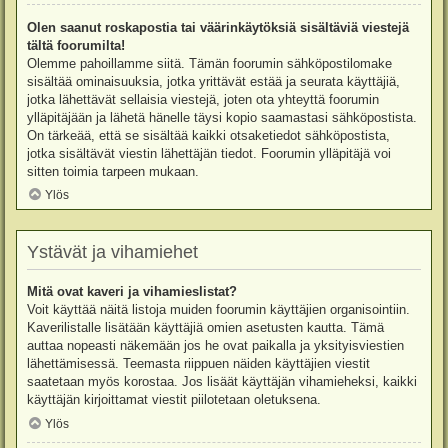
Olen saanut roskapostia tai väärinkäytöksiä sisältäviä viestejä
tältä foorumilta!
Olemme pahoillamme siitä. Tämän foorumin sähköpostilomake
sisältää ominaisuuksia, jotka yrittävät estää ja seurata käyttäjiä,
jotka lähettävät sellaisia viestejä, joten ota yhteyttä foorumin
ylläpitäjään ja lähetä hänelle täysi kopio saamastasi sähköpostista.
On tärkeää, että se sisältää kaikki otsaketiedot sähköpostista,
jotka sisältävät viestin lähettäjän tiedot. Foorumin ylläpitäjä voi
sitten toimia tarpeen mukaan.
Ylös
Ystävät ja vihamiehet
Mitä ovat kaveri ja vihamieslistat?
Voit käyttää näitä listoja muiden foorumin käyttäjien organisointiin.
Kaverilistalle lisätään käyttäjiä omien asetusten kautta. Tämä
auttaa nopeasti näkemään jos he ovat paikalla ja yksityisviestien
lähettämisessä. Teemasta riippuen näiden käyttäjien viestit
saatetaan myös korostaa. Jos lisäät käyttäjän vihamieheksi, kaikki
käyttäjän kirjoittamat viestit piilotetaan oletuksena.
Ylös