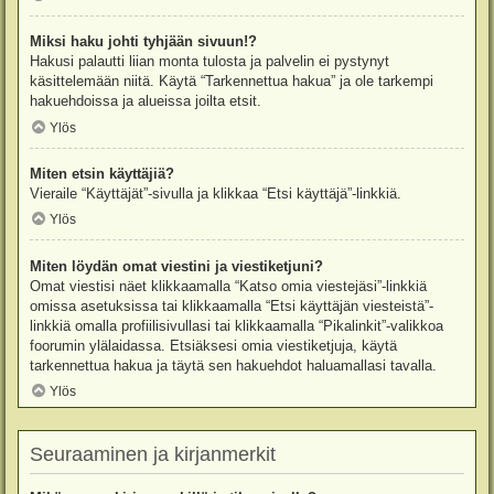
Miksi haku johti tyhjään sivuun!?
Hakusi palautti liian monta tulosta ja palvelin ei pystynyt
käsittelemään niitä. Käytä “Tarkennettua hakua” ja ole tarkempi
hakuehdoissa ja alueissa joilta etsit.
Ylös
Miten etsin käyttäjiä?
Vieraile “Käyttäjät”-sivulla ja klikkaa “Etsi käyttäjä”-linkkiä.
Ylös
Miten löydän omat viestini ja viestiketjuni?
Omat viestisi näet klikkaamalla “Katso omia viestejäsi”-linkkiä
omissa asetuksissa tai klikkaamalla “Etsi käyttäjän viesteistä”-
linkkiä omalla profiilisivullasi tai klikkaamalla “Pikalinkit”-valikkoa
foorumin ylälaidassa. Etsiäksesi omia viestiketjuja, käytä
tarkennettua hakua ja täytä sen hakuehdot haluamallasi tavalla.
Ylös
Seuraaminen ja kirjanmerkit