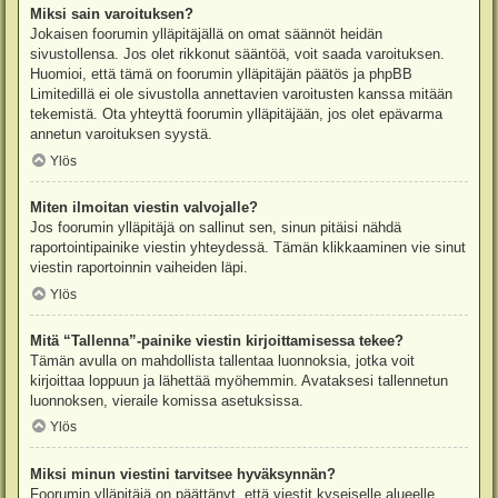
Miksi sain varoituksen?
Jokaisen foorumin ylläpitäjällä on omat säännöt heidän
sivustollensa. Jos olet rikkonut sääntöä, voit saada varoituksen.
Huomioi, että tämä on foorumin ylläpitäjän päätös ja phpBB
Limitedillä ei ole sivustolla annettavien varoitusten kanssa mitään
tekemistä. Ota yhteyttä foorumin ylläpitäjään, jos olet epävarma
annetun varoituksen syystä.
Ylös
Miten ilmoitan viestin valvojalle?
Jos foorumin ylläpitäjä on sallinut sen, sinun pitäisi nähdä
raportointipainike viestin yhteydessä. Tämän klikkaaminen vie sinut
viestin raportoinnin vaiheiden läpi.
Ylös
Mitä “Tallenna”-painike viestin kirjoittamisessa tekee?
Tämän avulla on mahdollista tallentaa luonnoksia, jotka voit
kirjoittaa loppuun ja lähettää myöhemmin. Avataksesi tallennetun
luonnoksen, vieraile komissa asetuksissa.
Ylös
Miksi minun viestini tarvitsee hyväksynnän?
Foorumin ylläpitäjä on päättänyt, että viestit kyseiselle alueelle