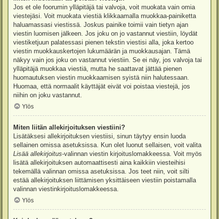
Jos et ole foorumin ylläpitäjä tai valvoja, voit muokata vain omia
viestejäsi. Voit muokata viestiä klikkaamalla muokkaa-painiketta
haluamassasi viestissä. Joskus painike toimii vain tietyn ajan
viestin luomisen jälkeen. Jos joku on jo vastannut viestiin, löydät
viestiketjuun palatessasi pienen tekstin viestisi alla, joka kertoo
viestin muokkauskertojen lukumäärän ja muokkausajan. Tämä
näkyy vain jos joku on vastannut viestiin. Se ei näy, jos valvoja tai
ylläpitäjä muokkaa viestiä, mutta he saattavat jättää pienen
huomautuksen viestin muokkaamisen syistä niin halutessaan.
Huomaa, että normaalit käyttäjät eivät voi poistaa viestejä, jos
niihin on joku vastannut.
Ylös
Miten liitän allekirjoituksen viestiini?
Lisätäksesi allekirjoituksen viestiisi, sinun täytyy ensin luoda
sellainen omissa asetuksissa. Kun olet luonut sellaisen, voit valita
Lisää allekirjoitus
-valinnan viestin kirjoituslomakkeessa. Voit myös
lisätä allekirjoituksen automaattisesti aina kaikkiin viesteihisi
tekemällä valinnan omissa asetuksissa. Jos teet niin, voit silti
estää allekirjoituksen liittämisen yksittäiseen viestiin poistamalla
valinnan viestinkirjoituslomakkeessa.
Ylös