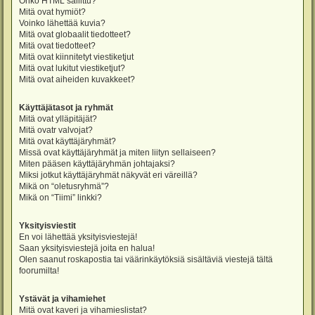
Onko HTML sallittu?
Mitä ovat hymiöt?
Voinko lähettää kuvia?
Mitä ovat globaalit tiedotteet?
Mitä ovat tiedotteet?
Mitä ovat kiinnitetyt viestiketjut
Mitä ovat lukitut viestiketjut?
Mitä ovat aiheiden kuvakkeet?
Käyttäjätasot ja ryhmät
Mitä ovat ylläpitäjät?
Mitä ovatr valvojat?
Mitä ovat käyttäjäryhmät?
Missä ovat käyttäjäryhmät ja miten liityn sellaiseen?
Miten pääsen käyttäjäryhmän johtajaksi?
Miksi jotkut käyttäjäryhmät näkyvät eri väreillä?
Mikä on “oletusryhmä”?
Mikä on “Tiimi” linkki?
Yksityisviestit
En voi lähettää yksityisviestejä!
Saan yksityisviestejä joita en halua!
Olen saanut roskapostia tai väärinkäytöksiä sisältäviä viestejä tältä
foorumilta!
Ystävät ja vihamiehet
Mitä ovat kaveri ja vihamieslistat?