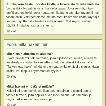
Kuinka voin lisätä / poistaa käyttäjiä kavereista tai vihamiehistä
Voit lisätä käyttäjiä listoihisi kahdella tapaa. Jokaisen käyttäjän
profiilissa on linkki jonka kautta voit lisätä heidät joko kavereihin tai
vihamiehiin. Vaihtoehtoisesti omista asetuksista voit lisätä käyttäjiä
suoraan syöttämällä heidän käyttäjänimen. Voit myös poistaa
käyttäjiä listaltasi samalta sivulta.
Ylös
Foorumilta hakeminen
Miten etsin alueelta tai alueilta?
Syötä hakutermi hakukenttään, joka sijaitsee etusivulla, alueen tai
viestiketjun sivulla. Tarkennettuun hakuun pääset klikkaamalla
“Tarkennettu haku”-linkkiä joka on saatavilla jokaisella sivulla. Haun
sijainti voi riippua käyttämästäsi tyylistä.
Ylös
Miksi hakuni ei löytänyt mitään?
Hakusi oli todennäköisesti liian epämääräinen ja sisälsi useita
yleisiä termejä, joita phpBB ei ole indeksoinut. Ole tarkempi ja
käytä Tarkennetun haun valintoja.
Ylös