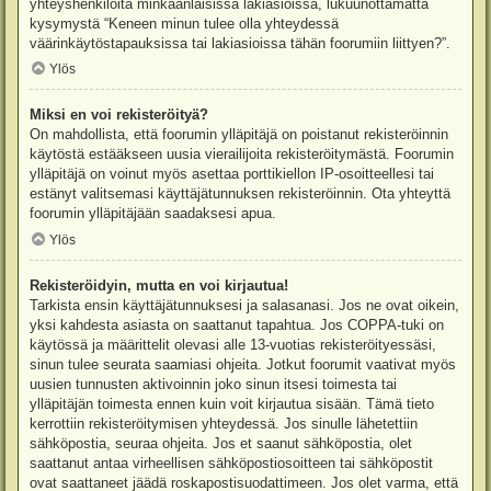
yhteyshenkilöitä minkäänlaisissa lakiasioissa, lukuunottamatta
kysymystä “Keneen minun tulee olla yhteydessä
väärinkäytöstapauksissa tai lakiasioissa tähän foorumiin liittyen?”.
Ylös
Miksi en voi rekisteröityä?
On mahdollista, että foorumin ylläpitäjä on poistanut rekisteröinnin
käytöstä estääkseen uusia vierailijoita rekisteröitymästä. Foorumin
ylläpitäjä on voinut myös asettaa porttikiellon IP-osoitteellesi tai
estänyt valitsemasi käyttäjätunnuksen rekisteröinnin. Ota yhteyttä
foorumin ylläpitäjään saadaksesi apua.
Ylös
Rekisteröidyin, mutta en voi kirjautua!
Tarkista ensin käyttäjätunnuksesi ja salasanasi. Jos ne ovat oikein,
yksi kahdesta asiasta on saattanut tapahtua. Jos COPPA-tuki on
käytössä ja määrittelit olevasi alle 13-vuotias rekisteröityessäsi,
sinun tulee seurata saamiasi ohjeita. Jotkut foorumit vaativat myös
uusien tunnusten aktivoinnin joko sinun itsesi toimesta tai
ylläpitäjän toimesta ennen kuin voit kirjautua sisään. Tämä tieto
kerrottiin rekisteröitymisen yhteydessä. Jos sinulle lähetettiin
sähköpostia, seuraa ohjeita. Jos et saanut sähköpostia, olet
saattanut antaa virheellisen sähköpostiosoitteen tai sähköpostit
ovat saattaneet jäädä roskapostisuodattimeen. Jos olet varma, että