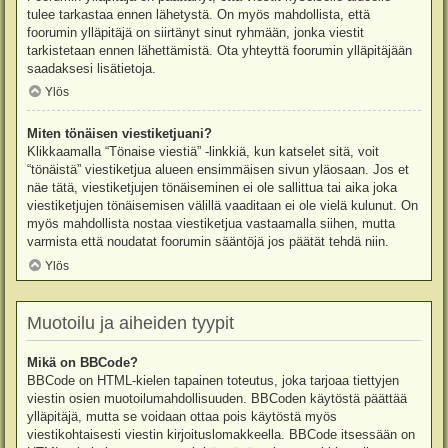
tulee tarkastaa ennen lähetystä. On myös mahdollista, että
foorumin ylläpitäjä on siirtänyt sinut ryhmään, jonka viestit
tarkistetaan ennen lähettämistä. Ota yhteyttä foorumin ylläpitäjään
saadaksesi lisätietoja.
Ylös
Miten tönäisen viestiketjuani?
Klikkaamalla “Tönaise viestiä” -linkkiä, kun katselet sitä, voit
“tönäistä” viestiketjua alueen ensimmäisen sivun yläosaan. Jos et
näe tätä, viestiketjujen tönäiseminen ei ole sallittua tai aika joka
viestiketjujen tönäisemisen välillä vaaditaan ei ole vielä kulunut. On
myös mahdollista nostaa viestiketjua vastaamalla siihen, mutta
varmista että noudatat foorumin sääntöjä jos päätät tehdä niin.
Ylös
Muotoilu ja aiheiden tyypit
Mikä on BBCode?
BBCode on HTML-kielen tapainen toteutus, joka tarjoaa tiettyjen
viestin osien muotoilumahdollisuuden. BBCoden käytöstä päättää
ylläpitäjä, mutta se voidaan ottaa pois käytöstä myös
viestikohtaisesti viestin kirjoituslomakkeella. BBCode itsessään on