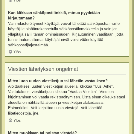
Ylös
Kun klikkaan sähköpostilinkkiä, minua pyydetään
kirjautumaan?
Vain rekisteröityneet käyttäjät voivat lähettää sähköpostia muille
käyttäjille sisäänrakennetulla sähköpostilomakkeella ja vain jos
ylläpitäjä sallii tämän ominaisuuden. Kirjautuminen vaaditaan, jotta
tunnistautumattomat käyttäjät eivät voisi väärinkäyttää
sähköpostijärjestelmää.
Ylös
Viestien lähetyksen ongelmat
Miten luon uuden viestiketjun tai lähetän vastauksen?
Aloittaaksesi uuden viestiketjun alueella, klikkaa "Uusi Aihe".
Vastataksesi viestiketjuun klikkaa "Vastaa Viestiin". Viestien
kirjoittaminen voi vaatia rekisteröitymisen. Lista sinun oikeuksistasi
alueella on nähtävillä alueen ja viestiketjun alalaidassa.
Esimerkiksi: Voit kirjoittaa uusia viestejä, Voit lähettää
liitetiedostoja, jne.
Ylös
Miten muokkaan tai poistan viestejä?