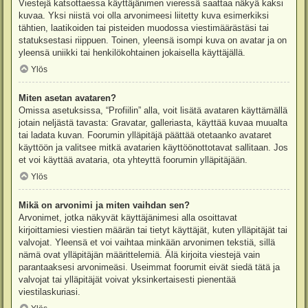
Viestejä katsottaessa käyttäjänimen vieressä saattaa näkyä kaksi
kuvaa. Yksi niistä voi olla arvonimeesi liitetty kuva esimerkiksi
tähtien, laatikoiden tai pisteiden muodossa viestimäärästäsi tai
statuksestasi riippuen. Toinen, yleensä isompi kuva on avatar ja on
yleensä uniikki tai henkilökohtainen jokaisella käyttäjällä.
Ylös
Miten asetan avataren?
Omissa asetuksissa, “Profiilin” alla, voit lisätä avataren käyttämällä
jotain neljästä tavasta: Gravatar, galleriasta, käyttää kuvaa muualta
tai ladata kuvan. Foorumin ylläpitäjä päättää otetaanko avataret
käyttöön ja valitsee mitkä avatarien käyttöönottotavat sallitaan. Jos
et voi käyttää avataria, ota yhteyttä foorumin ylläpitäjään.
Ylös
Mikä on arvonimi ja miten vaihdan sen?
Arvonimet, jotka näkyvät käyttäjänimesi alla osoittavat
kirjoittamiesi viestien määrän tai tietyt käyttäjät, kuten ylläpitäjät tai
valvojat. Yleensä et voi vaihtaa minkään arvonimen tekstiä, sillä
nämä ovat ylläpitäjän määrittelemiä. Älä kirjoita viestejä vain
parantaaksesi arvonimeäsi. Useimmat foorumit eivät siedä tätä ja
valvojat tai ylläpitäjät voivat yksinkertaisesti pienentää
viestilaskuriasi.