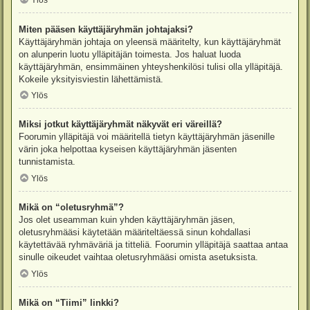
Ylös
Miten pääsen käyttäjäryhmän johtajaksi?
Käyttäjäryhmän johtaja on yleensä määritelty, kun käyttäjäryhmät
on alunperin luotu ylläpitäjän toimesta. Jos haluat luoda
käyttäjäryhmän, ensimmäinen yhteyshenkilösi tulisi olla ylläpitäjä.
Kokeile yksityisviestin lähettämistä.
Ylös
Miksi jotkut käyttäjäryhmät näkyvät eri väreillä?
Foorumin ylläpitäjä voi määritellä tietyn käyttäjäryhmän jäsenille
värin joka helpottaa kyseisen käyttäjäryhmän jäsenten
tunnistamista.
Ylös
Mikä on “oletusryhmä”?
Jos olet useamman kuin yhden käyttäjäryhmän jäsen,
oletusryhmääsi käytetään määriteltäessä sinun kohdallasi
käytettävää ryhmäväriä ja titteliä. Foorumin ylläpitäjä saattaa antaa
sinulle oikeudet vaihtaa oletusryhmääsi omista asetuksista.
Ylös
Mikä on “Tiimi” linkki?