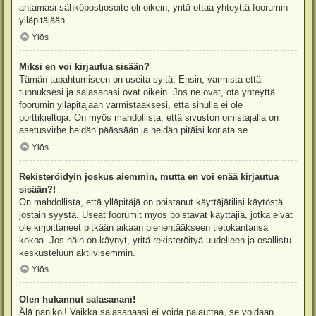
antamasi sähköpostiosoite oli oikein, yritä ottaa yhteyttä foorumin
ylläpitäjään.
Ylös
Miksi en voi kirjautua sisään?
Tämän tapahtumiseen on useita syitä. Ensin, varmista että
tunnuksesi ja salasanasi ovat oikein. Jos ne ovat, ota yhteyttä
foorumin ylläpitäjään varmistaaksesi, että sinulla ei ole
porttikieltoja. On myös mahdollista, että sivuston omistajalla on
asetusvirhe heidän päässään ja heidän pitäisi korjata se.
Ylös
Rekisteröidyin joskus aiemmin, mutta en voi enää kirjautua
sisään?!
On mahdollista, että ylläpitäjä on poistanut käyttäjätilisi käytöstä
jostain syystä. Useat foorumit myös poistavat käyttäjiä, jotka eivät
ole kirjoittaneet pitkään aikaan pienentääkseen tietokantansa
kokoa. Jos näin on käynyt, yritä rekisteröityä uudelleen ja osallistu
keskusteluun aktiivisemmin.
Ylös
Olen hukannut salasanani!
Älä panikoi! Vaikka salasanaasi ei voida palauttaa, se voidaan