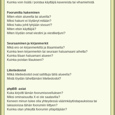
Kuinka voin lisätä / poistaa käyttäjiä kavereista tai vihamiehistä
Foorumilta hakeminen
Miten etsin alueelta tai alueilta?
Miksi hakuni ei löytänyt mitään?
Miksi haku johti tyhjään sivuun!?
Miten etsin käyttäjiä?
Miten löydän omat viestini ja viestiketjuni?
Seuraaminen ja kirjanmerkit
Mikä ero on kirjanmerkillä ja tilaamisella?
Kuinka teen kirjanmerkin tai seuraan haluamaani aihetta?
Kuinka tilaan haluamani alueen?
Kuinka poistan tilaukseni?
Liitetiedostot
Mitkä liitetiedostot ovat sallittuja tällä alueella?
Mistä löydän lähettämäni liitetiedostot?
phpBB -asiat
Kuka kirjoitti tämän foorumisovelluksen?
Miksi ominaisuutta X ei ole saatavilla?
Keneen minun tulee olla yhteydessä väärinkäytöstapauksissa tai
lakiasioissa tähän foorumiin liittyen?
Kuinka otan yhteyttä foorumin ylläpitäjään?