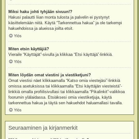
Miksi haku johti tyhjään sivuun!?
Hakusi palautti liian monta tulosta ja palvelin ei pystynyt
käsittelemään niitä. Käytä “Tarkennettua hakua” ja ole tarkempi
hakuehdoissa ja alueissa joilta etsit.
Ylös
Miten etsin käyttäjiä?
Vieraile “Käyttäjät”-sivulla ja klikkaa “Etsi käyttäjä”-linkkiä.
Ylös
Miten löydän omat viestini ja viestiketjuni?
Omat viestisi näet klikkaamalla “Katso omia viestejäsi”-linkkiä
omissa asetuksissa tai klikkaamalla “Etsi käyttäjän viesteistä”-
linkkiä omalla profiilisivullasi tai klikkaamalla “Pikalinkit”-valikkoa
foorumin ylälaidassa. Etsiäksesi omia viestiketjuja, käytä
tarkennettua hakua ja täytä sen hakuehdot haluamallasi tavalla.
Ylös
Seuraaminen ja kirjanmerkit