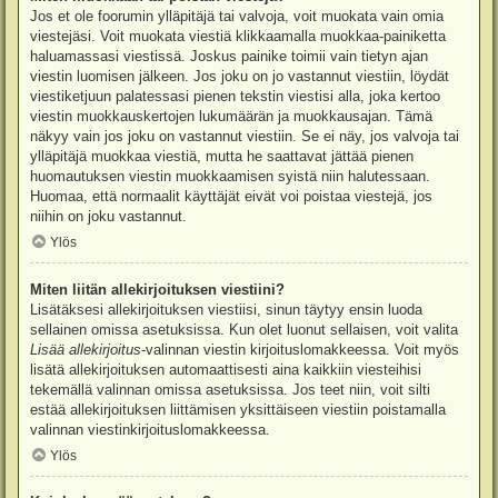
Jos et ole foorumin ylläpitäjä tai valvoja, voit muokata vain omia
viestejäsi. Voit muokata viestiä klikkaamalla muokkaa-painiketta
haluamassasi viestissä. Joskus painike toimii vain tietyn ajan
viestin luomisen jälkeen. Jos joku on jo vastannut viestiin, löydät
viestiketjuun palatessasi pienen tekstin viestisi alla, joka kertoo
viestin muokkauskertojen lukumäärän ja muokkausajan. Tämä
näkyy vain jos joku on vastannut viestiin. Se ei näy, jos valvoja tai
ylläpitäjä muokkaa viestiä, mutta he saattavat jättää pienen
huomautuksen viestin muokkaamisen syistä niin halutessaan.
Huomaa, että normaalit käyttäjät eivät voi poistaa viestejä, jos
niihin on joku vastannut.
Ylös
Miten liitän allekirjoituksen viestiini?
Lisätäksesi allekirjoituksen viestiisi, sinun täytyy ensin luoda
sellainen omissa asetuksissa. Kun olet luonut sellaisen, voit valita
Lisää allekirjoitus
-valinnan viestin kirjoituslomakkeessa. Voit myös
lisätä allekirjoituksen automaattisesti aina kaikkiin viesteihisi
tekemällä valinnan omissa asetuksissa. Jos teet niin, voit silti
estää allekirjoituksen liittämisen yksittäiseen viestiin poistamalla
valinnan viestinkirjoituslomakkeessa.
Ylös