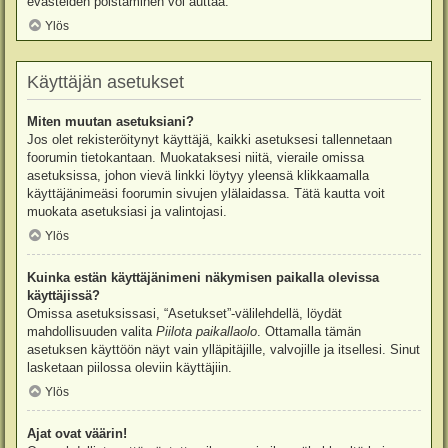
evästeiden poistaminen voi auttaa.
Ylös
Käyttäjän asetukset
Miten muutan asetuksiani?
Jos olet rekisteröitynyt käyttäjä, kaikki asetuksesi tallennetaan
foorumin tietokantaan. Muokataksesi niitä, vieraile omissa
asetuksissa, johon vievä linkki löytyy yleensä klikkaamalla
käyttäjänimeäsi foorumin sivujen ylälaidassa. Tätä kautta voit
muokata asetuksiasi ja valintojasi.
Ylös
Kuinka estän käyttäjänimeni näkymisen paikalla olevissa
käyttäjissä?
Omissa asetuksissasi, “Asetukset”-välilehdellä, löydät
mahdollisuuden valita
Piilota paikallaolo
. Ottamalla tämän
asetuksen käyttöön näyt vain ylläpitäjille, valvojille ja itsellesi. Sinut
lasketaan piilossa oleviin käyttäjiin.
Ylös
Ajat ovat väärin!