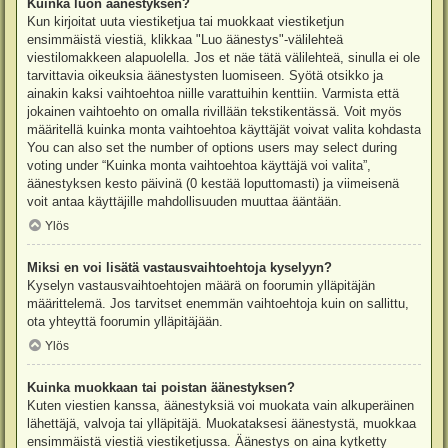
Kuinka luon äänestyksen?
Kun kirjoitat uuta viestiketjua tai muokkaat viestiketjun
ensimmäistä viestiä, klikkaa "Luo äänestys"-välilehteä
viestilomakkeen alapuolella. Jos et näe tätä välilehteä, sinulla ei ole
tarvittavia oikeuksia äänestysten luomiseen. Syötä otsikko ja
ainakin kaksi vaihtoehtoa niille varattuihin kenttiin. Varmista että
jokainen vaihtoehto on omalla rivillään tekstikentässä. Voit myös
määritellä kuinka monta vaihtoehtoa käyttäjät voivat valita kohdasta
You can also set the number of options users may select during
voting under “Kuinka monta vaihtoehtoa käyttäjä voi valita”,
äänestyksen kesto päivinä (0 kestää loputtomasti) ja viimeisenä
voit antaa käyttäjille mahdollisuuden muuttaa ääntään.
Ylös
Miksi en voi lisätä vastausvaihtoehtoja kyselyyn?
Kyselyn vastausvaihtoehtojen määrä on foorumin ylläpitäjän
määrittelemä. Jos tarvitset enemmän vaihtoehtoja kuin on sallittu,
ota yhteyttä foorumin ylläpitäjään.
Ylös
Kuinka muokkaan tai poistan äänestyksen?
Kuten viestien kanssa, äänestyksiä voi muokata vain alkuperäinen
lähettäjä, valvoja tai ylläpitäjä. Muokataksesi äänestystä, muokkaa
ensimmäistä viestiä viestiketjussa. Äänestys on aina kytketty