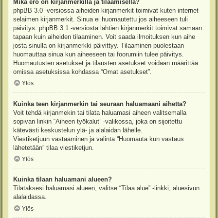
Mikä ero on kirjanmerkillä ja tilaamisella?
phpBB 3.0 -versiossa aiheiden kirjanmerkit toimivat kuten internet-
selaimen kirjanmerkit. Sinua ei huomautettu jos aiheeseen tuli
päivitys. phpBB 3.1 -versiosta lähtien kirjanmerkit toimivat samaan
tapaan kuin aiheiden tilaaminen. Voit saada ilmoituksen kun aihe
josta sinulla on kirjanmerkki päivittyy. Tilaaminen puolestaan
huomauttaa sinua kun aiheeseen tai foorumiin tulee päivitys.
Huomautusten asetukset ja tilausten asetukset voidaan määrittää
omissa asetuksissa kohdassa “Omat asetukset”.
Ylös
Kuinka teen kirjanmerkin tai seuraan haluamaani aihetta?
Voit tehdä kirjanmekin tai tilata haluamasi aiheen valitsemalla
sopivan linkin “Aiheen työkalut” -valikossa, joka on sijoitettu
kätevästi keskustelun ylä- ja alalaidan lähelle.
Viestiketjuun vastaaminen ja valinta “Huomauta kun vastaus
lähetetään” tilaa viestiketjun.
Ylös
Kuinka tilaan haluamani alueen?
Tilataksesi haluamasi alueen, valitse “Tilaa alue” -linkki, aluesivun
alalaidassa.
Ylös