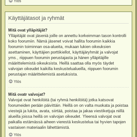
Ylös
Käyttäjätasot ja ryhmät
Mitä ovat ylläpitäjät?
Ylläpitäjät ovat jäseniä joille on annettu korkeimman tason kontrolli
koko foorumiin. Nämä jäsenet voivat hallita foorumin kaikkia
foorumin toiminnan osa-alueita, mukaan lukien oikeuksien
asettaminen, käyttäjien porttikiellot, käyttäjäryhmät ja valvojat
yms., riippuen foorumin perustajasta ja hänen ylläpitäjille
määrittelemistä oikeuksista. Heillä saattaa olla myös täydet
valvojan oikeudet kaikilla keskustelualueilla, riippuen foorumin
perustajan määrittelemistä asetuksista.
Ylös
Mitä ovatr valvojat?
Valvojat ovat henkilöitä (tai ryhmä henkilöitä) jotka katsovat
foorumeiden perään päivittäin. Heillä on on valta muokata ja poistaa
viestejä ja lukita, avata, siirtää, poistaa ja jakaa viestiketjuja niillä
alueilla joissa heillä on valvojan oikeudet. Yleensä valvojat ovat
paikalla estämässä aiheen vierestä keskustelua tai hyvien tapojen
vastaisen materiaalin lähettämistä.
Ylös