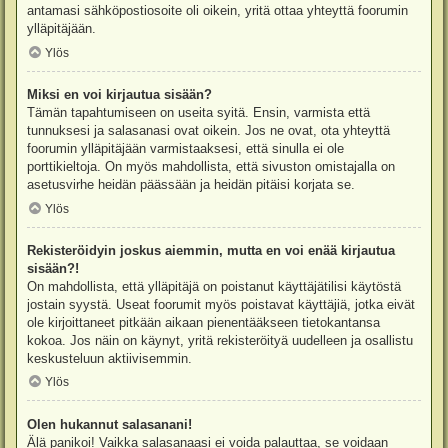
antamasi sähköpostiosoite oli oikein, yritä ottaa yhteyttä foorumin
ylläpitäjään.
Ylös
Miksi en voi kirjautua sisään?
Tämän tapahtumiseen on useita syitä. Ensin, varmista että
tunnuksesi ja salasanasi ovat oikein. Jos ne ovat, ota yhteyttä
foorumin ylläpitäjään varmistaaksesi, että sinulla ei ole
porttikieltoja. On myös mahdollista, että sivuston omistajalla on
asetusvirhe heidän päässään ja heidän pitäisi korjata se.
Ylös
Rekisteröidyin joskus aiemmin, mutta en voi enää kirjautua
sisään?!
On mahdollista, että ylläpitäjä on poistanut käyttäjätilisi käytöstä
jostain syystä. Useat foorumit myös poistavat käyttäjiä, jotka eivät
ole kirjoittaneet pitkään aikaan pienentääkseen tietokantansa
kokoa. Jos näin on käynyt, yritä rekisteröityä uudelleen ja osallistu
keskusteluun aktiivisemmin.
Ylös
Olen hukannut salasanani!
Älä panikoi! Vaikka salasanaasi ei voida palauttaa, se voidaan