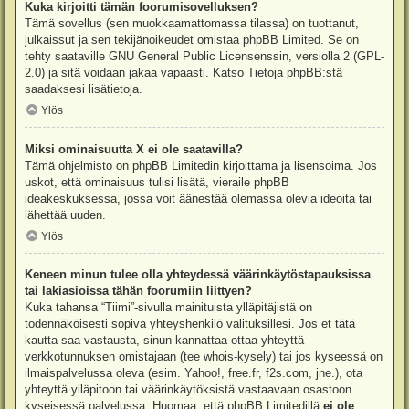
Kuka kirjoitti tämän foorumisovelluksen?
Tämä sovellus (sen muokkaamattomassa tilassa) on tuottanut,
julkaissut ja sen tekijänoikeudet omistaa
phpBB Limited
. Se on
tehty saataville GNU General Public Licensenssin, versiolla 2 (GPL-
2.0) ja sitä voidaan jakaa vapaasti. Katso
Tietoja phpBB:stä
saadaksesi lisätietoja.
Ylös
Miksi ominaisuutta X ei ole saatavilla?
Tämä ohjelmisto on phpBB Limitedin kirjoittama ja lisensoima. Jos
uskot, että ominaisuus tulisi lisätä, vieraile
phpBB
ideakeskuksessa
, jossa voit äänestää olemassa olevia ideoita tai
lähettää uuden.
Ylös
Keneen minun tulee olla yhteydessä väärinkäytöstapauksissa
tai lakiasioissa tähän foorumiin liittyen?
Kuka tahansa “Tiimi”-sivulla mainituista ylläpitäjistä on
todennäköisesti sopiva yhteyshenkilö valituksillesi. Jos et tätä
kautta saa vastausta, sinun kannattaa ottaa yhteyttä
verkkotunnuksen omistajaan (tee
whois-kysely
) tai jos kyseessä on
ilmaispalvelussa oleva (esim. Yahoo!, free.fr, f2s.com, jne.), ota
yhteyttä ylläpitoon tai väärinkäytöksistä vastaavaan osastoon
kyseisessä palvelussa. Huomaa, että phpBB Limitedillä
ei ole