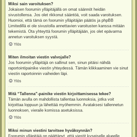
Miksi sain varoituksen?
Jokaisen foorumin ylläpitäjällä on omat säännöt heidän
sivustollensa. Jos olet rikkonut sääntöä, voit saada varoituksen.
Huomioi, että tämä on foorumin ylläpitäjän päätös ja phpBB
Limitedillä ei ole sivustolla annettavien varoitusten kanssa mitään
tekemistä. Ota yhteyttä foorumin ylläpitäjään, jos olet epävarma
annetun varoituksen syystä.
Ylös
Miten ilmoitan viestin valvojalle?
Jos foorumin ylläpitäjä on sallinut sen, sinun pitäisi nähdä
raportointipainike viestin yhteydessä. Tämän klikkaaminen vie sinut
viestin raportoinnin vaiheiden läpi.
Ylös
Mitä “Tallenna”-painike viestin kirjoittamisessa tekee?
Tämän avulla on mahdollista tallentaa luonnoksia, jotka voit
kirjoittaa loppuun ja lähettää myöhemmin. Avataksesi tallennetun
luonnoksen, vieraile komissa asetuksissa.
Ylös
Miksi minun viestini tarvitsee hyväksynnän?
Foorumin ylläpitäjä on päättänyt, että viestit kyseiselle alueelle