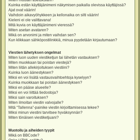
Miten muutan asetuksiani?
Kuinka estän käyttäjänimeni näkymisen paikalla olevissa käyttäjissä?
Ajat ovat väärin!
Vaihdoin aikavyöhykkeen ja kellonaika on silti väärin!
Kieleni ei ole valittavana!
Mitä kuvia on käyttäjänimeni vieressä?
Miten asetan avataren?
Mikä on arvonimi ja miten vaihdan sen?
Kun klikkaan sähköpostilinkkiä, minua pyydetään kirjautumaan?
Viestien lähetyksen ongelmat
Miten luon uuden viestiketjun tai lähetän vastauksen?
Miten muokkaan tai poistan viestejä?
Miten liitän allekirjoituksen viestiini?
Kuinka luon äänestyksen?
Miksi en voi lisätä vastausvaihtoehtoja kyselyyn?
Kuinka muokkaan tai poistan äänestyksen?
Miksi en pääse alueelle?
Miksi en voi liittää tiedostoja?
Miksi sain varoituksen?
Miten ilmoitan viestin valvojalle?
Mitä “Tallenna”-painike viestin kirjoittamisessa tekee?
Miksi minun viestini tarvitsee hyväksynnän?
Miten tönäisen viestiketjuani?
Muotoilu ja aiheiden tyypit
Mikä on BBCode?