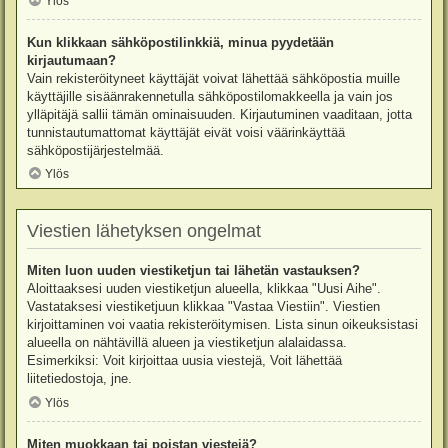
Ylös
Kun klikkaan sähköpostilinkkiä, minua pyydetään
kirjautumaan?
Vain rekisteröityneet käyttäjät voivat lähettää sähköpostia muille
käyttäjille sisäänrakennetulla sähköpostilomakkeella ja vain jos
ylläpitäjä sallii tämän ominaisuuden. Kirjautuminen vaaditaan, jotta
tunnistautumattomat käyttäjät eivät voisi väärinkäyttää
sähköpostijärjestelmää.
Ylös
Viestien lähetyksen ongelmat
Miten luon uuden viestiketjun tai lähetän vastauksen?
Aloittaaksesi uuden viestiketjun alueella, klikkaa "Uusi Aihe".
Vastataksesi viestiketjuun klikkaa "Vastaa Viestiin". Viestien
kirjoittaminen voi vaatia rekisteröitymisen. Lista sinun oikeuksistasi
alueella on nähtävillä alueen ja viestiketjun alalaidassa.
Esimerkiksi: Voit kirjoittaa uusia viestejä, Voit lähettää
liitetiedostoja, jne.
Ylös
Miten muokkaan tai poistan viestejä?