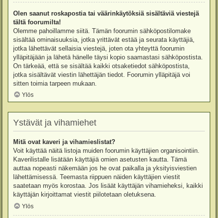
Olen saanut roskapostia tai väärinkäytöksiä sisältäviä viestejä
tältä foorumilta!
Olemme pahoillamme siitä. Tämän foorumin sähköpostilomake
sisältää ominaisuuksia, jotka yrittävät estää ja seurata käyttäjiä,
jotka lähettävät sellaisia viestejä, joten ota yhteyttä foorumin
ylläpitäjään ja lähetä hänelle täysi kopio saamastasi sähköpostista.
On tärkeää, että se sisältää kaikki otsaketiedot sähköpostista,
jotka sisältävät viestin lähettäjän tiedot. Foorumin ylläpitäjä voi
sitten toimia tarpeen mukaan.
Ylös
Ystävät ja vihamiehet
Mitä ovat kaveri ja vihamieslistat?
Voit käyttää näitä listoja muiden foorumin käyttäjien organisointiin.
Kaverilistalle lisätään käyttäjiä omien asetusten kautta. Tämä
auttaa nopeasti näkemään jos he ovat paikalla ja yksityisviestien
lähettämisessä. Teemasta riippuen näiden käyttäjien viestit
saatetaan myös korostaa. Jos lisäät käyttäjän vihamieheksi, kaikki
käyttäjän kirjoittamat viestit piilotetaan oletuksena.
Ylös