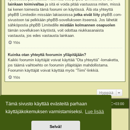
lainkaan toimivaltaa
ja sitä ei voida pitää vastuussa miten, missä
tai kenen toimesta tämä foorumi on käytössä. Älä ota yhteyttä
phpBB Limitediin missään lakiasioissa
jotka eivät liity
phpBB.com-
sivustoon tai pelkkään phpBB-sovellukseen itseensä. Jos lähetät
sähköpostia phpBB Limitedille
mistään kolmannen osapuolen
tämän sovelluksen käytöstä, voit odottaa niukkasanaista
vastausta, jos edes vastausta lainkaan.
Ylös
Kuinka otan yhteyttä foorumin ylläpitäjään?
Kaikki foorumin käyttäjät voivat käyttää “Ota yhteyttä” -lomaketta,
jos täämä vaihtoehto on foorumin ylläpitäjän mahdollistama.
Foorumin käyttäjät voivat käyttää myös “Tiimi”-linkkiä.
Ylös
Hyppää
Tämä sivusto käyttää evästeitä parhaan
Etusivu
Viesti Ylläpidolle
Kaikki ajat ovat
UTC+03:00
käyttäjäkokemuksen varmistamiseksi.
Lue lisää
Keskustelufoorumin ohjelmisto
phpBB
® Forum Software © phpBB Limited
Käännös: phpBB Suomi (lurttinen, harritapio, Pettis)
Style: Green-Style-Slim by Joyce&Luna
phpBB-Style-Design
Selvä!
Yksityisyys
|
Ehdot