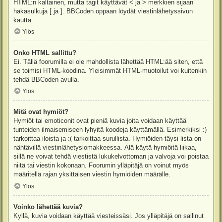
HTML:n kaltainen, mutta tagit käyttävät < ja > merkkien sijaan
hakasulkuja [ ja ]. BBCoden oppaan löydät viestinlähetyssivun
kautta.
Ylös
Onko HTML sallittu?
Ei. Tällä foorumilla ei ole mahdollista lähettää HTML:ää siten, että
se toimisi HTML-koodina. Yleisimmät HTML-muotoilut voi kuitenkin
tehdä BBCoden avulla.
Ylös
Mitä ovat hymiöt?
Hymiöt tai emoticonit ovat pieniä kuvia joita voidaan käyttää
tunteiden ilmaisemiseen lyhyitä koodeja käyttämällä. Esimerkiksi :)
tarkoittaa iloista ja :( tarkoittaa surullista. Hymiöiden täysi lista on
nähtävillä viestinlähetyslomakkeessa. Älä käytä hymiöitä liikaa,
sillä ne voivat tehdä viestistä lukukelvottoman ja valvoja voi poistaa
niitä tai viestin kokonaan. Foorumin ylläpitäjä on voinut myös
määritellä rajan yksittäisen viestin hymiöiden määrälle.
Ylös
Voinko lähettää kuvia?
Kyllä, kuvia voidaan käyttää viesteissäsi. Jos ylläpitäjä on sallinut