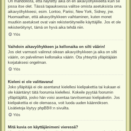
On mahdollista, että näytetty aika on eri aikavyöhykkeeltä kuin se
jossa itse olet. Tässä tapauksessa valitse omista asetuksista oma
aikavyöhykkeesi, esim. Lontoo, Pariisi, New York, Sidney, jne.
Huomaathan, että aikavyöhykkeen vaihtaminen, kuten monet
muutkin asetukset ovat vain rekisteröityneille käyttäjille. Jos et ole
rekisteröitynyt, tämä on hyvä aika tehdä niin.
Ylös
Vaihdoin aikavyöhykkeen ja kellonaika on silti väärin!
Jos olet varmasti valinnut oikean aikavyöhykkeen ja aika on silti
väärin, on palvelimen kellonaika väärin. Ota yhteyttä ylläpitäjään
korjataksesi ongelman.
Ylös
Kieleni ei ole valittavana!
Joko ylläpitäjä ei ole asentanut kielellesi kielipakettia tai kukaan ei
ole kääntänyt tätä foorumia kielellesi. Kokeile pyytää foorumin
ylläpitäjältä, josko hän voisi asentaa tarvitsemasi kielipaketin. Jos
kielipakettia ei ole olemassa, voit luoda uuden käännöksen.
Lisätietoja löytyy
phpBB
®:n sivuilta.
Ylös
Mitä kuvia on käyttäjänimeni vieressä?