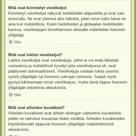
Mitä ovat kiinnitetyt viestiketjut
Kiinnitetyt viestiketjut näkyvät tiedotteiden alapuolella ja ovat vain
etusivulla. Ne ovat yleensä aika tärkeitä, joten sinun tulisi lukea ne
aina kun mahdollista. Kuten tiedotteiden ja globaalien tiedotteiden
kanssa, viestiketjujen kiinnittämisen oikeudet määrittelee foorumin
ylläpitäjä.
Ylös
Mitä ovat lukitut viestiketjut?
Lukitut viestiketjut ovat viestiketjuja, joihin ei voi enää lähettää
vastauksia ja mahdolliset kyselyt joita viestiketjussa oli, ovat
päättyneet automaattisesti. Viestiketjuja voidaan lukita useista
syistä ylläpitäjän tai foorumin valvojan toimesta. Saatat myös
pystyä lukitsemaan oman viestiketjusi, mutta tämä riippuu foorumin
ylläpitäjän antamista oikeuksista.
Ylös
Mitä ovat aiheiden kuvakkeet?
Aiheiden kuvakkeet ovat aiheen aloittajan valitsemia kuvakkeita
joiden on tarkoitus kuvastaa niiden sisältöä. Aiheiden kuvakkeiden
käyttöoikeudet riippuvat foorumin ylläpitäjän määrittelemistä
oikeuksista.