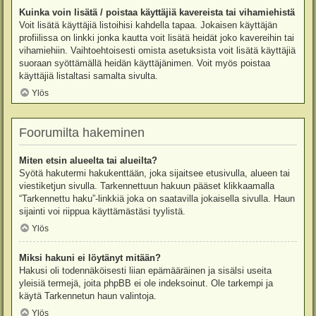
Kuinka voin lisätä / poistaa käyttäjiä kavereista tai vihamiehistä
Voit lisätä käyttäjiä listoihisi kahdella tapaa. Jokaisen käyttäjän
profiilissa on linkki jonka kautta voit lisätä heidät joko kavereihin tai
vihamiehiin. Vaihtoehtoisesti omista asetuksista voit lisätä käyttäjiä
suoraan syöttämällä heidän käyttäjänimen. Voit myös poistaa
käyttäjiä listaltasi samalta sivulta.
Ylös
Foorumilta hakeminen
Miten etsin alueelta tai alueilta?
Syötä hakutermi hakukenttään, joka sijaitsee etusivulla, alueen tai
viestiketjun sivulla. Tarkennettuun hakuun pääset klikkaamalla
“Tarkennettu haku”-linkkiä joka on saatavilla jokaisella sivulla. Haun
sijainti voi riippua käyttämästäsi tyylistä.
Ylös
Miksi hakuni ei löytänyt mitään?
Hakusi oli todennäköisesti liian epämääräinen ja sisälsi useita
yleisiä termejä, joita phpBB ei ole indeksoinut. Ole tarkempi ja
käytä Tarkennetun haun valintoja.
Ylös