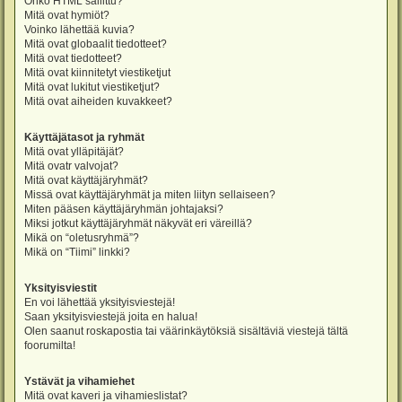
Onko HTML sallittu?
Mitä ovat hymiöt?
Voinko lähettää kuvia?
Mitä ovat globaalit tiedotteet?
Mitä ovat tiedotteet?
Mitä ovat kiinnitetyt viestiketjut
Mitä ovat lukitut viestiketjut?
Mitä ovat aiheiden kuvakkeet?
Käyttäjätasot ja ryhmät
Mitä ovat ylläpitäjät?
Mitä ovatr valvojat?
Mitä ovat käyttäjäryhmät?
Missä ovat käyttäjäryhmät ja miten liityn sellaiseen?
Miten pääsen käyttäjäryhmän johtajaksi?
Miksi jotkut käyttäjäryhmät näkyvät eri väreillä?
Mikä on “oletusryhmä”?
Mikä on “Tiimi” linkki?
Yksityisviestit
En voi lähettää yksityisviestejä!
Saan yksityisviestejä joita en halua!
Olen saanut roskapostia tai väärinkäytöksiä sisältäviä viestejä tältä
foorumilta!
Ystävät ja vihamiehet
Mitä ovat kaveri ja vihamieslistat?