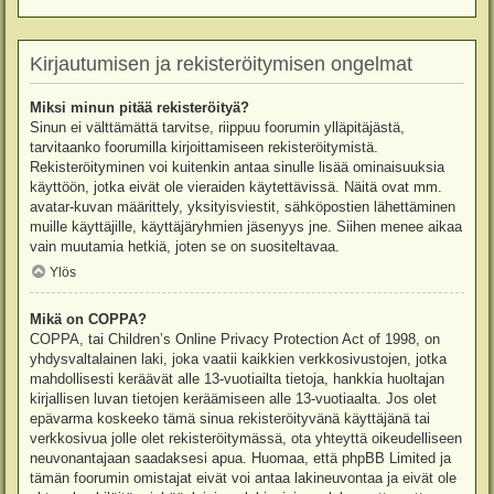
Kirjautumisen ja rekisteröitymisen ongelmat
Miksi minun pitää rekisteröityä?
Sinun ei välttämättä tarvitse, riippuu foorumin ylläpitäjästä,
tarvitaanko foorumilla kirjoittamiseen rekisteröitymistä.
Rekisteröityminen voi kuitenkin antaa sinulle lisää ominaisuuksia
käyttöön, jotka eivät ole vieraiden käytettävissä. Näitä ovat mm.
avatar-kuvan määrittely, yksityisviestit, sähköpostien lähettäminen
muille käyttäjille, käyttäjäryhmien jäsenyys jne. Siihen menee aikaa
vain muutamia hetkiä, joten se on suositeltavaa.
Ylös
Mikä on COPPA?
COPPA, tai Children’s Online Privacy Protection Act of 1998, on
yhdysvaltalainen laki, joka vaatii kaikkien verkkosivustojen, jotka
mahdollisesti keräävät alle 13-vuotiailta tietoja, hankkia huoltajan
kirjallisen luvan tietojen keräämiseen alle 13-vuotiaalta. Jos olet
epävarma koskeeko tämä sinua rekisteröityvänä käyttäjänä tai
verkkosivua jolle olet rekisteröitymässä, ota yhteyttä oikeudelliseen
neuvonantajaan saadaksesi apua. Huomaa, että phpBB Limited ja
tämän foorumin omistajat eivät voi antaa lakineuvontaa ja eivät ole