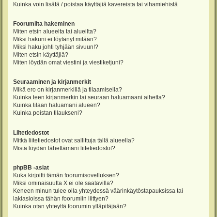
Kuinka voin lisätä / poistaa käyttäjiä kavereista tai vihamiehistä
Foorumilta hakeminen
Miten etsin alueelta tai alueilta?
Miksi hakuni ei löytänyt mitään?
Miksi haku johti tyhjään sivuun!?
Miten etsin käyttäjiä?
Miten löydän omat viestini ja viestiketjuni?
Seuraaminen ja kirjanmerkit
Mikä ero on kirjanmerkillä ja tilaamisella?
Kuinka teen kirjanmerkin tai seuraan haluamaani aihetta?
Kuinka tilaan haluamani alueen?
Kuinka poistan tilaukseni?
Liitetiedostot
Mitkä liitetiedostot ovat sallittuja tällä alueella?
Mistä löydän lähettämäni liitetiedostot?
phpBB -asiat
Kuka kirjoitti tämän foorumisovelluksen?
Miksi ominaisuutta X ei ole saatavilla?
Keneen minun tulee olla yhteydessä väärinkäytöstapauksissa tai
lakiasioissa tähän foorumiin liittyen?
Kuinka otan yhteyttä foorumin ylläpitäjään?