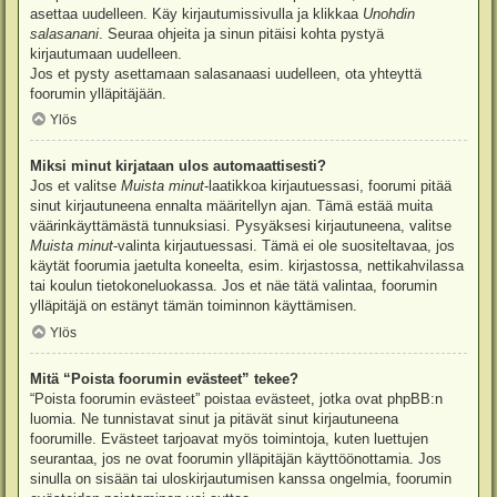
asettaa uudelleen. Käy kirjautumissivulla ja klikkaa
Unohdin
salasanani
. Seuraa ohjeita ja sinun pitäisi kohta pystyä
kirjautumaan uudelleen.
Jos et pysty asettamaan salasanaasi uudelleen, ota yhteyttä
foorumin ylläpitäjään.
Ylös
Miksi minut kirjataan ulos automaattisesti?
Jos et valitse
Muista minut
-laatikkoa kirjautuessasi, foorumi pitää
sinut kirjautuneena ennalta määritellyn ajan. Tämä estää muita
väärinkäyttämästä tunnuksiasi. Pysyäksesi kirjautuneena, valitse
Muista minut
-valinta kirjautuessasi. Tämä ei ole suositeltavaa, jos
käytät foorumia jaetulta koneelta, esim. kirjastossa, nettikahvilassa
tai koulun tietokoneluokassa. Jos et näe tätä valintaa, foorumin
ylläpitäjä on estänyt tämän toiminnon käyttämisen.
Ylös
Mitä “Poista foorumin evästeet” tekee?
“Poista foorumin evästeet” poistaa evästeet, jotka ovat phpBB:n
luomia. Ne tunnistavat sinut ja pitävät sinut kirjautuneena
foorumille. Evästeet tarjoavat myös toimintoja, kuten luettujen
seurantaa, jos ne ovat foorumin ylläpitäjän käyttöönottamia. Jos
sinulla on sisään tai uloskirjautumisen kanssa ongelmia, foorumin