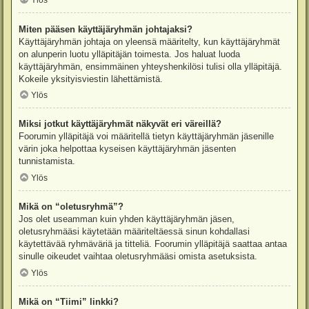
Ylös
Miten pääsen käyttäjäryhmän johtajaksi?
Käyttäjäryhmän johtaja on yleensä määritelty, kun käyttäjäryhmät
on alunperin luotu ylläpitäjän toimesta. Jos haluat luoda
käyttäjäryhmän, ensimmäinen yhteyshenkilösi tulisi olla ylläpitäjä.
Kokeile yksityisviestin lähettämistä.
Ylös
Miksi jotkut käyttäjäryhmät näkyvät eri väreillä?
Foorumin ylläpitäjä voi määritellä tietyn käyttäjäryhmän jäsenille
värin joka helpottaa kyseisen käyttäjäryhmän jäsenten
tunnistamista.
Ylös
Mikä on “oletusryhmä”?
Jos olet useamman kuin yhden käyttäjäryhmän jäsen,
oletusryhmääsi käytetään määriteltäessä sinun kohdallasi
käytettävää ryhmäväriä ja titteliä. Foorumin ylläpitäjä saattaa antaa
sinulle oikeudet vaihtaa oletusryhmääsi omista asetuksista.
Ylös
Mikä on “Tiimi” linkki?