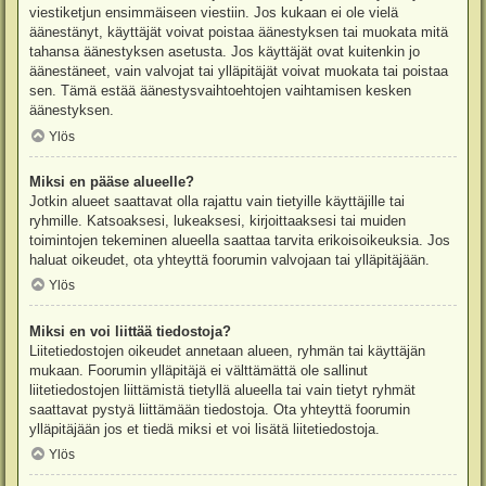
viestiketjun ensimmäiseen viestiin. Jos kukaan ei ole vielä
äänestänyt, käyttäjät voivat poistaa äänestyksen tai muokata mitä
tahansa äänestyksen asetusta. Jos käyttäjät ovat kuitenkin jo
äänestäneet, vain valvojat tai ylläpitäjät voivat muokata tai poistaa
sen. Tämä estää äänestysvaihtoehtojen vaihtamisen kesken
äänestyksen.
Ylös
Miksi en pääse alueelle?
Jotkin alueet saattavat olla rajattu vain tietyille käyttäjille tai
ryhmille. Katsoaksesi, lukeaksesi, kirjoittaaksesi tai muiden
toimintojen tekeminen alueella saattaa tarvita erikoisoikeuksia. Jos
haluat oikeudet, ota yhteyttä foorumin valvojaan tai ylläpitäjään.
Ylös
Miksi en voi liittää tiedostoja?
Liitetiedostojen oikeudet annetaan alueen, ryhmän tai käyttäjän
mukaan. Foorumin ylläpitäjä ei välttämättä ole sallinut
liitetiedostojen liittämistä tietyllä alueella tai vain tietyt ryhmät
saattavat pystyä liittämään tiedostoja. Ota yhteyttä foorumin
ylläpitäjään jos et tiedä miksi et voi lisätä liitetiedostoja.
Ylös