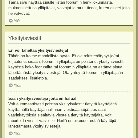
Tämä sivu näyttää sinulle listan foorumin henkilökunnasta,
mukaanluettuna ylläpitäjät, valvojat ja muut tiedot, kuten alueet joita
he valvovat.
Ylös
Yksityisviestit
En voi lähettää yksityisviestejä!
Tähän on kolme mahdollista syytä. Et ole rekisteröitynyt ja/tai
kirjautunut sisään, foorumin ylläpitäjä on poistanut yksityisviestit
käytöstä koko foorumilta tai foorumin ylläpitäjä on estänyt sinua
lähettämästä yksityisviestejä. Ota yhteyttä foorumin ylläpitäjään
saadaksesi lisätietoja.
Ylös
Saan yksityisviestejä joita en halua!
Voit automaattisesti poistaa yksityisviestit tietyltä käyttäjältä
käyttämällä käyttäjänhallinnan viestisääntöjä. Jos saat
väärinkäytöksiä sisältäviä viestejä tietyltä käyttäjältä, voit
raportoida viestit valvojille. Heillä on oikeudet estää käyttäjiä
lähettämästä yksityisviestejä.
Ylös