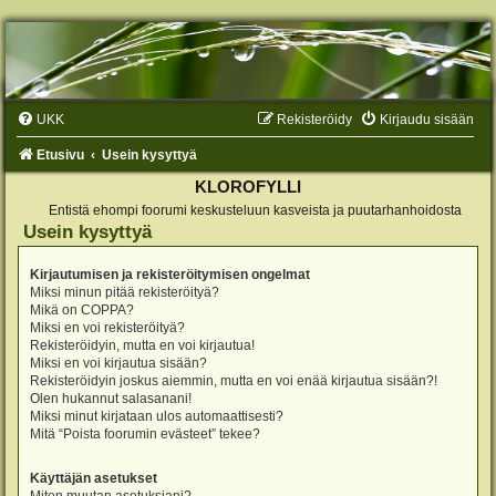
UKK
Rekisteröidy
Kirjaudu sisään
Etusivu
Usein kysyttyä
KLOROFYLLI
Entistä ehompi foorumi keskusteluun kasveista ja puutarhanhoidosta
Usein kysyttyä
Kirjautumisen ja rekisteröitymisen ongelmat
Miksi minun pitää rekisteröityä?
Mikä on COPPA?
Miksi en voi rekisteröityä?
Rekisteröidyin, mutta en voi kirjautua!
Miksi en voi kirjautua sisään?
Rekisteröidyin joskus aiemmin, mutta en voi enää kirjautua sisään?!
Olen hukannut salasanani!
Miksi minut kirjataan ulos automaattisesti?
Mitä “Poista foorumin evästeet” tekee?
Käyttäjän asetukset