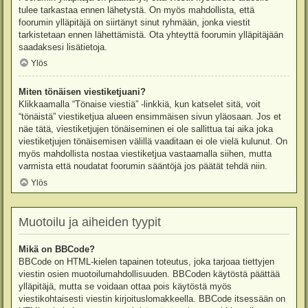
tulee tarkastaa ennen lähetystä. On myös mahdollista, että
foorumin ylläpitäjä on siirtänyt sinut ryhmään, jonka viestit
tarkistetaan ennen lähettämistä. Ota yhteyttä foorumin ylläpitäjään
saadaksesi lisätietoja.
Ylös
Miten tönäisen viestiketjuani?
Klikkaamalla “Tönaise viestiä” -linkkiä, kun katselet sitä, voit
“tönäistä” viestiketjua alueen ensimmäisen sivun yläosaan. Jos et
näe tätä, viestiketjujen tönäiseminen ei ole sallittua tai aika joka
viestiketjujen tönäisemisen välillä vaaditaan ei ole vielä kulunut. On
myös mahdollista nostaa viestiketjua vastaamalla siihen, mutta
varmista että noudatat foorumin sääntöjä jos päätät tehdä niin.
Ylös
Muotoilu ja aiheiden tyypit
Mikä on BBCode?
BBCode on HTML-kielen tapainen toteutus, joka tarjoaa tiettyjen
viestin osien muotoilumahdollisuuden. BBCoden käytöstä päättää
ylläpitäjä, mutta se voidaan ottaa pois käytöstä myös
viestikohtaisesti viestin kirjoituslomakkeella. BBCode itsessään on