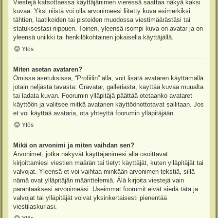
Viestejä katsottaessa käyttäjänimen vieressä saattaa näkyä kaksi
kuvaa. Yksi niistä voi olla arvonimeesi liitetty kuva esimerkiksi
tähtien, laatikoiden tai pisteiden muodossa viestimäärästäsi tai
statuksestasi riippuen. Toinen, yleensä isompi kuva on avatar ja on
yleensä uniikki tai henkilökohtainen jokaisella käyttäjällä.
Ylös
Miten asetan avataren?
Omissa asetuksissa, “Profiilin” alla, voit lisätä avataren käyttämällä
jotain neljästä tavasta: Gravatar, galleriasta, käyttää kuvaa muualta
tai ladata kuvan. Foorumin ylläpitäjä päättää otetaanko avataret
käyttöön ja valitsee mitkä avatarien käyttöönottotavat sallitaan. Jos
et voi käyttää avataria, ota yhteyttä foorumin ylläpitäjään.
Ylös
Mikä on arvonimi ja miten vaihdan sen?
Arvonimet, jotka näkyvät käyttäjänimesi alla osoittavat
kirjoittamiesi viestien määrän tai tietyt käyttäjät, kuten ylläpitäjät tai
valvojat. Yleensä et voi vaihtaa minkään arvonimen tekstiä, sillä
nämä ovat ylläpitäjän määrittelemiä. Älä kirjoita viestejä vain
parantaaksesi arvonimeäsi. Useimmat foorumit eivät siedä tätä ja
valvojat tai ylläpitäjät voivat yksinkertaisesti pienentää
viestilaskuriasi.