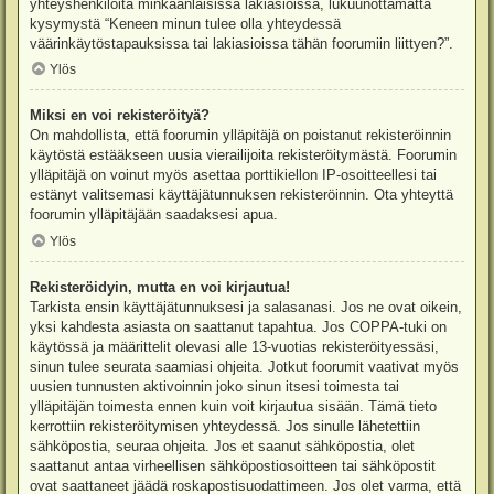
yhteyshenkilöitä minkäänlaisissa lakiasioissa, lukuunottamatta
kysymystä “Keneen minun tulee olla yhteydessä
väärinkäytöstapauksissa tai lakiasioissa tähän foorumiin liittyen?”.
Ylös
Miksi en voi rekisteröityä?
On mahdollista, että foorumin ylläpitäjä on poistanut rekisteröinnin
käytöstä estääkseen uusia vierailijoita rekisteröitymästä. Foorumin
ylläpitäjä on voinut myös asettaa porttikiellon IP-osoitteellesi tai
estänyt valitsemasi käyttäjätunnuksen rekisteröinnin. Ota yhteyttä
foorumin ylläpitäjään saadaksesi apua.
Ylös
Rekisteröidyin, mutta en voi kirjautua!
Tarkista ensin käyttäjätunnuksesi ja salasanasi. Jos ne ovat oikein,
yksi kahdesta asiasta on saattanut tapahtua. Jos COPPA-tuki on
käytössä ja määrittelit olevasi alle 13-vuotias rekisteröityessäsi,
sinun tulee seurata saamiasi ohjeita. Jotkut foorumit vaativat myös
uusien tunnusten aktivoinnin joko sinun itsesi toimesta tai
ylläpitäjän toimesta ennen kuin voit kirjautua sisään. Tämä tieto
kerrottiin rekisteröitymisen yhteydessä. Jos sinulle lähetettiin
sähköpostia, seuraa ohjeita. Jos et saanut sähköpostia, olet
saattanut antaa virheellisen sähköpostiosoitteen tai sähköpostit
ovat saattaneet jäädä roskapostisuodattimeen. Jos olet varma, että