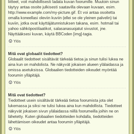
liitteet, voit mahdollisesti ladata kuvan foorumille. Muutoin sinun
täytyy antaa osoite julkisesti saatavilla olevaan kuvaan, esim.
http://www.example.com/my-picture.gif. Et voi antaa osoitetta
omalla koneellasi oleviin kuviin (ellei se ole yleinen palvelin) tai
kuviin, jotka ovat käyttäjätunnistuksen takana, esim. hotmail tai
yahoo sähköpostilaatikot, salasanasuojatut sivustot, jne.
Näyttääksesi kuvan, käytä BBCoden [img]-tagia.
Ylös
Mitä ovat globaalit tiedotteet?
Globaalit tiedotteet sisältävät tärkeää tietoa ja sinun tulisi lukea ne
aina kun on mahdolista. Ne näkyvät jokaisen alueen ylälaidassa ja
omissa asetuksissa. Globaalien tiedotteiden oikeudet myöntää
foorumin ylläpitäjä.
Ylös
Mitä ovat tiedotteet?
Tiedotteet usein sisältävät tärkeää tietoa foorumista jota olet
lukemassa ja siksi ne tulisi lukea aina kun mahdollista. Tiedotteet
näkyvät jokaisen sivun ylälaidassa niillä foorumeilla joihin ne on
lähetetty. Kuten globaalien tiedotteiden kohdalla, tiedotteiden
lähettämisen oikeudet antaa foorumin ylläpitäjä.
Ylös