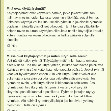
Mitä ovat käyttäjäryhmät?
Käyttäjäryhmät ovat käyttäjien ryhmiä, jotka jakavat yhteisön
hallittaviin osiin, joiden kanssa foorumin ylläpitäjät voivat toimia.
Jokainen käyttäjä voi kuulua useisiin ryhmiin ja jokaiselle ryhmälle
voidaan määritellä yksilölliset oikeudet. Tämä tarjoaa ylläpitäjille
helpon tavan muuttaa käyttäjien oikeuksia useille käyttäjille kerralla,
kuten muuttaa valvojien oikeuksia tai hallita pääsyä suljetulle
alueelle.
Ylös
Missä ovat käyttäjäryhmät ja miten liityn sellaiseen?
Voit nähdä kaikki ryhmät “Käyttäjäryhmät”-linkin kautta omissa
asetuksissa. Jos haluat liittyä yhteen, klikkaa vastaavaa painiketta.
Kaikissa ryhmissä ei kuitenkaan ole vapaata pääsyä. Jotkut ryhmät
vaativat hyväksynnän ennen kuin voit liittyä. Jotkut voivat olla
suljettuja ja joissakin voi olla jopa piilotettuja jäsenyyksiä. Jos
ryhmä on avoin, voit liittyä siihen klikkaamalla painiketta. Jos
ryhmä vaatii hyväksynnän liittymistä varten, voit pyytää
liittymislupaa klikkaamalla painiketta. Ryhmän johtajan täytyy
hyväksyä pyyntösi ja hän saattaa kysyä miksi haluat liittyä
ryhmään. Älä häiriköi ryhmän ylläpitäjiä jos he eivät hyväksy
pyyntöäsi. Heillä on syynsä.