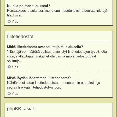
Kuinka poistan tilaukseni?
Poistaaksesi tilauksiasi, mene omiin asetuksiisi ja seuraa linkkejä
tilauksiisi.
Ylös
Liitetiedostot
Mitkä liitetiedostot ovat sallittuja tällä alueella?
Ylläpitäjä voi määrätä sallitut ja kielletyt liitetiedostojen tyypit. Ota
yhteys ylläpitäjään mikäli et ole varma mitkä tiedostot ovat
sallittuja..
Ylös
Mistä löydän lähettämäni liitetiedostot?
Nähdäksesi listan liitetiedostoistasi, mene omiin asetuksiin ja
seuraa linkkejä liitetiedostot-osioon.
Ylös
phpBB -asiat