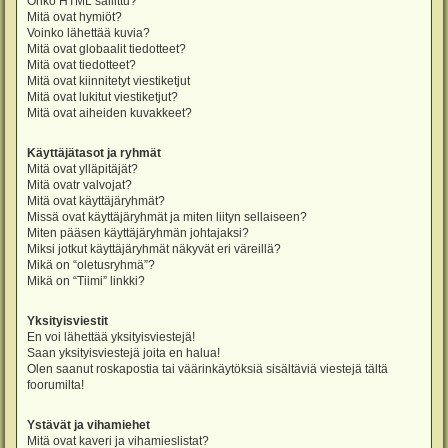
Onko HTML sallittu?
Mitä ovat hymiöt?
Voinko lähettää kuvia?
Mitä ovat globaalit tiedotteet?
Mitä ovat tiedotteet?
Mitä ovat kiinnitetyt viestiketjut
Mitä ovat lukitut viestiketjut?
Mitä ovat aiheiden kuvakkeet?
Käyttäjätasot ja ryhmät
Mitä ovat ylläpitäjät?
Mitä ovatr valvojat?
Mitä ovat käyttäjäryhmät?
Missä ovat käyttäjäryhmät ja miten liityn sellaiseen?
Miten pääsen käyttäjäryhmän johtajaksi?
Miksi jotkut käyttäjäryhmät näkyvät eri väreillä?
Mikä on “oletusryhmä”?
Mikä on “Tiimi” linkki?
Yksityisviestit
En voi lähettää yksityisviestejä!
Saan yksityisviestejä joita en halua!
Olen saanut roskapostia tai väärinkäytöksiä sisältäviä viestejä tältä
foorumilta!
Ystävät ja vihamiehet
Mitä ovat kaveri ja vihamieslistat?