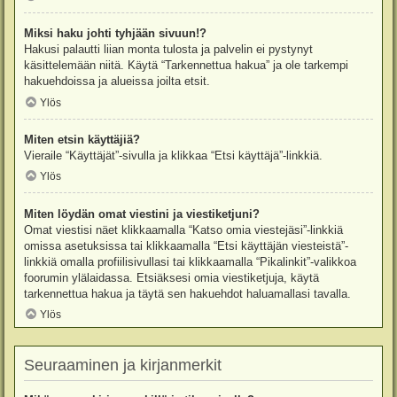
Miksi haku johti tyhjään sivuun!?
Hakusi palautti liian monta tulosta ja palvelin ei pystynyt
käsittelemään niitä. Käytä “Tarkennettua hakua” ja ole tarkempi
hakuehdoissa ja alueissa joilta etsit.
Ylös
Miten etsin käyttäjiä?
Vieraile “Käyttäjät”-sivulla ja klikkaa “Etsi käyttäjä”-linkkiä.
Ylös
Miten löydän omat viestini ja viestiketjuni?
Omat viestisi näet klikkaamalla “Katso omia viestejäsi”-linkkiä
omissa asetuksissa tai klikkaamalla “Etsi käyttäjän viesteistä”-
linkkiä omalla profiilisivullasi tai klikkaamalla “Pikalinkit”-valikkoa
foorumin ylälaidassa. Etsiäksesi omia viestiketjuja, käytä
tarkennettua hakua ja täytä sen hakuehdot haluamallasi tavalla.
Ylös
Seuraaminen ja kirjanmerkit