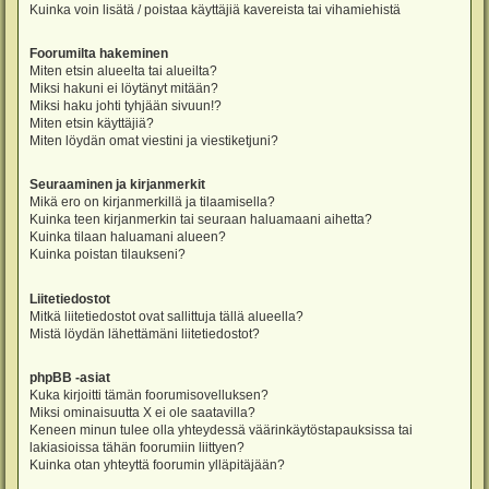
Kuinka voin lisätä / poistaa käyttäjiä kavereista tai vihamiehistä
Foorumilta hakeminen
Miten etsin alueelta tai alueilta?
Miksi hakuni ei löytänyt mitään?
Miksi haku johti tyhjään sivuun!?
Miten etsin käyttäjiä?
Miten löydän omat viestini ja viestiketjuni?
Seuraaminen ja kirjanmerkit
Mikä ero on kirjanmerkillä ja tilaamisella?
Kuinka teen kirjanmerkin tai seuraan haluamaani aihetta?
Kuinka tilaan haluamani alueen?
Kuinka poistan tilaukseni?
Liitetiedostot
Mitkä liitetiedostot ovat sallittuja tällä alueella?
Mistä löydän lähettämäni liitetiedostot?
phpBB -asiat
Kuka kirjoitti tämän foorumisovelluksen?
Miksi ominaisuutta X ei ole saatavilla?
Keneen minun tulee olla yhteydessä väärinkäytöstapauksissa tai
lakiasioissa tähän foorumiin liittyen?
Kuinka otan yhteyttä foorumin ylläpitäjään?