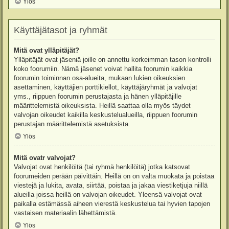
Ylös
Käyttäjätasot ja ryhmät
Mitä ovat ylläpitäjät?
Ylläpitäjät ovat jäseniä joille on annettu korkeimman tason kontrolli
koko foorumiin. Nämä jäsenet voivat hallita foorumin kaikkia
foorumin toiminnan osa-alueita, mukaan lukien oikeuksien
asettaminen, käyttäjien porttikiellot, käyttäjäryhmät ja valvojat
yms., riippuen foorumin perustajasta ja hänen ylläpitäjille
määrittelemistä oikeuksista. Heillä saattaa olla myös täydet
valvojan oikeudet kaikilla keskustelualueilla, riippuen foorumin
perustajan määrittelemistä asetuksista.
Ylös
Mitä ovatr valvojat?
Valvojat ovat henkilöitä (tai ryhmä henkilöitä) jotka katsovat
foorumeiden perään päivittäin. Heillä on on valta muokata ja poistaa
viestejä ja lukita, avata, siirtää, poistaa ja jakaa viestiketjuja niillä
alueilla joissa heillä on valvojan oikeudet. Yleensä valvojat ovat
paikalla estämässä aiheen vierestä keskustelua tai hyvien tapojen
vastaisen materiaalin lähettämistä.
Ylös