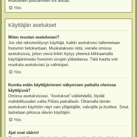
evästeiden poistaminen voi auttaa.
Ylös
Käyttäjän asetukset
Miten muutan asetuksiani?
Jos olet rekisteröitynyt käyttäjä, kaikki asetuksesi tallennetaan
foorumin tietokantaan. Muokataksesi niitä, vieraile omissa
asetuksissa, johon vievä linkki löytyy yleensä klikkaamalla
käyttäjänimeäsi foorumin sivujen ylälaidassa. Tätä kautta voit
muokata asetuksiasi ja valintojasi.
Ylös
Kuinka estän käyttäjänimeni näkymisen paikalla olevissa
käyttäjissä?
Omissa asetuksissasi, “Asetukset”-välilehdellä, löydät
mahdollisuuden valita
Piilota paikallaolo
. Ottamalla tämän
asetuksen käyttöön näyt vain ylläpitäjille, valvojille ja itsellesi. Sinut
lasketaan piilossa oleviin käyttäjiin.
Ylös
Ajat ovat väärin!