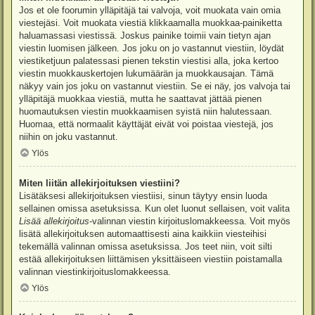
Jos et ole foorumin ylläpitäjä tai valvoja, voit muokata vain omia
viestejäsi. Voit muokata viestiä klikkaamalla muokkaa-painiketta
haluamassasi viestissä. Joskus painike toimii vain tietyn ajan
viestin luomisen jälkeen. Jos joku on jo vastannut viestiin, löydät
viestiketjuun palatessasi pienen tekstin viestisi alla, joka kertoo
viestin muokkauskertojen lukumäärän ja muokkausajan. Tämä
näkyy vain jos joku on vastannut viestiin. Se ei näy, jos valvoja tai
ylläpitäjä muokkaa viestiä, mutta he saattavat jättää pienen
huomautuksen viestin muokkaamisen syistä niin halutessaan.
Huomaa, että normaalit käyttäjät eivät voi poistaa viestejä, jos
niihin on joku vastannut.
Ylös
Miten liitän allekirjoituksen viestiini?
Lisätäksesi allekirjoituksen viestiisi, sinun täytyy ensin luoda
sellainen omissa asetuksissa. Kun olet luonut sellaisen, voit valita
Lisää allekirjoitus
-valinnan viestin kirjoituslomakkeessa. Voit myös
lisätä allekirjoituksen automaattisesti aina kaikkiin viesteihisi
tekemällä valinnan omissa asetuksissa. Jos teet niin, voit silti
estää allekirjoituksen liittämisen yksittäiseen viestiin poistamalla
valinnan viestinkirjoituslomakkeessa.
Ylös