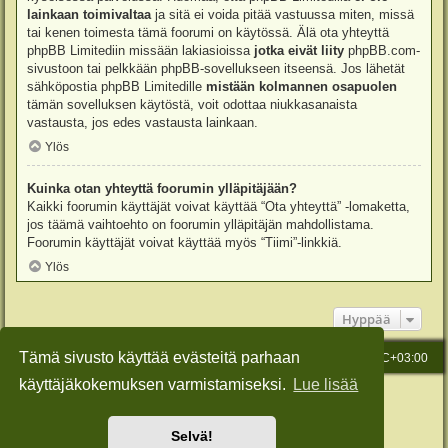
lainkaan toimivaltaa
ja sitä ei voida pitää vastuussa miten, missä
tai kenen toimesta tämä foorumi on käytössä. Älä ota yhteyttä
phpBB Limitediin missään lakiasioissa
jotka eivät liity
phpBB.com-
sivustoon tai pelkkään phpBB-sovellukseen itseensä. Jos lähetät
sähköpostia phpBB Limitedille
mistään kolmannen osapuolen
tämän sovelluksen käytöstä, voit odottaa niukkasanaista
vastausta, jos edes vastausta lainkaan.
Ylös
Kuinka otan yhteyttä foorumin ylläpitäjään?
Kaikki foorumin käyttäjät voivat käyttää “Ota yhteyttä” -lomaketta,
jos täämä vaihtoehto on foorumin ylläpitäjän mahdollistama.
Foorumin käyttäjät voivat käyttää myös “Tiimi”-linkkiä.
Ylös
Hyppää
Tämä sivusto käyttää evästeitä parhaan
Etusivu
Viesti Ylläpidolle
Kaikki ajat ovat
UTC+03:00
käyttäjäkokemuksen varmistamiseksi.
Lue lisää
Keskustelufoorumin ohjelmisto
phpBB
® Forum Software © phpBB Limited
Käännös: phpBB Suomi (lurttinen, harritapio, Pettis)
Style: Green-Style-Slim by Joyce&Luna
phpBB-Style-Design
Selvä!
Yksityisyys
|
Ehdot