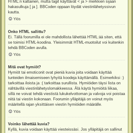
HTML:n kaltainen, mutta tagit käyttävät < ja > merkkien sijaan
hakasulkuja [ ja ]. BBCoden oppaan löydät viestinlähetyssivun
kautta.
Ylös
Onko HTML sallittu?
Ei. Tällä foorumilla ei ole mahdollista lähettää HTML:ää siten, että
se toimisi HTML-koodina. Yleisimmät HTML-muotoilut voi kuitenkin
tehdä BBCoden avulla.
Ylös
Mitä ovat hymiöt?
Hymiöt tai emoticonit ovat pieniä kuvia joita voidaan käyttää
tunteiden ilmaisemiseen lyhyitä koodeja käyttämällä. Esimerkiksi :)
tarkoittaa iloista ja :( tarkoittaa surullista. Hymiöiden täysi lista on
nähtävillä viestinlähetyslomakkeessa. Älä käytä hymiöitä liikaa,
sillä ne voivat tehdä viestistä lukukelvottoman ja valvoja voi poistaa
niitä tai viestin kokonaan. Foorumin ylläpitäjä on voinut myös
määritellä rajan yksittäisen viestin hymiöiden määrälle.
Ylös
Voinko lähettää kuvia?
Kyllä, kuvia voidaan käyttää viesteissäsi. Jos ylläpitäjä on sallinut