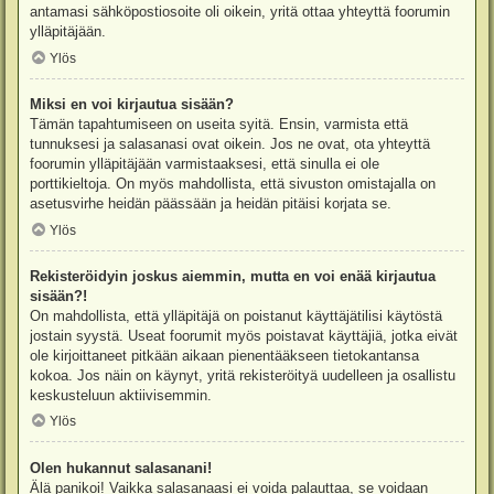
antamasi sähköpostiosoite oli oikein, yritä ottaa yhteyttä foorumin
ylläpitäjään.
Ylös
Miksi en voi kirjautua sisään?
Tämän tapahtumiseen on useita syitä. Ensin, varmista että
tunnuksesi ja salasanasi ovat oikein. Jos ne ovat, ota yhteyttä
foorumin ylläpitäjään varmistaaksesi, että sinulla ei ole
porttikieltoja. On myös mahdollista, että sivuston omistajalla on
asetusvirhe heidän päässään ja heidän pitäisi korjata se.
Ylös
Rekisteröidyin joskus aiemmin, mutta en voi enää kirjautua
sisään?!
On mahdollista, että ylläpitäjä on poistanut käyttäjätilisi käytöstä
jostain syystä. Useat foorumit myös poistavat käyttäjiä, jotka eivät
ole kirjoittaneet pitkään aikaan pienentääkseen tietokantansa
kokoa. Jos näin on käynyt, yritä rekisteröityä uudelleen ja osallistu
keskusteluun aktiivisemmin.
Ylös
Olen hukannut salasanani!
Älä panikoi! Vaikka salasanaasi ei voida palauttaa, se voidaan