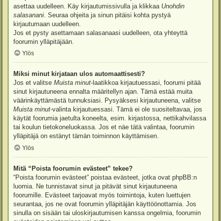
asettaa uudelleen. Käy kirjautumissivulla ja klikkaa
Unohdin
salasanani
. Seuraa ohjeita ja sinun pitäisi kohta pystyä
kirjautumaan uudelleen.
Jos et pysty asettamaan salasanaasi uudelleen, ota yhteyttä
foorumin ylläpitäjään.
Ylös
Miksi minut kirjataan ulos automaattisesti?
Jos et valitse
Muista minut
-laatikkoa kirjautuessasi, foorumi pitää
sinut kirjautuneena ennalta määritellyn ajan. Tämä estää muita
väärinkäyttämästä tunnuksiasi. Pysyäksesi kirjautuneena, valitse
Muista minut
-valinta kirjautuessasi. Tämä ei ole suositeltavaa, jos
käytät foorumia jaetulta koneelta, esim. kirjastossa, nettikahvilassa
tai koulun tietokoneluokassa. Jos et näe tätä valintaa, foorumin
ylläpitäjä on estänyt tämän toiminnon käyttämisen.
Ylös
Mitä “Poista foorumin evästeet” tekee?
“Poista foorumin evästeet” poistaa evästeet, jotka ovat phpBB:n
luomia. Ne tunnistavat sinut ja pitävät sinut kirjautuneena
foorumille. Evästeet tarjoavat myös toimintoja, kuten luettujen
seurantaa, jos ne ovat foorumin ylläpitäjän käyttöönottamia. Jos
sinulla on sisään tai uloskirjautumisen kanssa ongelmia, foorumin