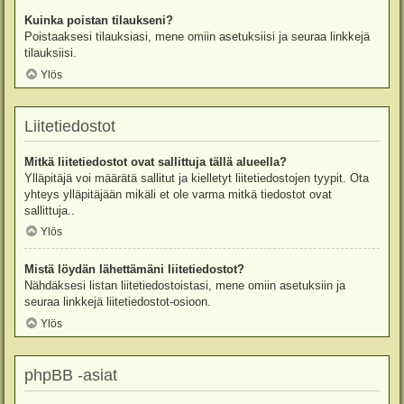
Kuinka poistan tilaukseni?
Poistaaksesi tilauksiasi, mene omiin asetuksiisi ja seuraa linkkejä
tilauksiisi.
Ylös
Liitetiedostot
Mitkä liitetiedostot ovat sallittuja tällä alueella?
Ylläpitäjä voi määrätä sallitut ja kielletyt liitetiedostojen tyypit. Ota
yhteys ylläpitäjään mikäli et ole varma mitkä tiedostot ovat
sallittuja..
Ylös
Mistä löydän lähettämäni liitetiedostot?
Nähdäksesi listan liitetiedostoistasi, mene omiin asetuksiin ja
seuraa linkkejä liitetiedostot-osioon.
Ylös
phpBB -asiat