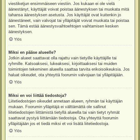
viestiketjun ensimmäiseen viestiin. Jos kukaan ei ole vielä
äänestänyt, käyttäjät voivat poistaa äänestyksen tai muokata mitä
tahansa äänestyksen asetusta. Jos käyttäjät ovat kuitenkin jo
äänestäneet, vain valvojat tai ylläpitäjät voivat muokata tai poistaa
sen. Tämä estää äänestysvaihtoehtojen vaihtamisen kesken
äänestyksen.
Ylös
Miksi en pääse alueelle?
Jotkin alueet saattavat olla rajattu vain tietyille käyttäjille tai
ryhmille. Katsoaksesi, lukeaksesi, kirjoittaaksesi tai muiden
toimintojen tekeminen alueella saattaa tarvita erikoisoikeuksia. Jos
haluat oikeudet, ota yhteyttä foorumin valvojaan tai ylläpitäjään.
Ylös
Miksi en voi liittää tiedostoja?
Liitetiedostojen oikeudet annetaan alueen, ryhmän tai käyttäjän
mukaan. Foorumin ylläpitäjä ei välttämättä ole sallinut
liitetiedostojen liittämistä tietyllä alueella tai vain tietyt ryhmät
saattavat pystyä liittämään tiedostoja. Ota yhteyttä foorumin
ylläpitäjään jos et tiedä miksi et voi lisätä liitetiedostoja.
Ylös