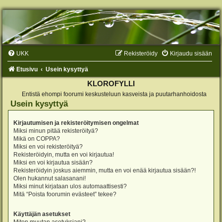
UKK
Rekisteröidy
Kirjaudu sisään
Etusivu
Usein kysyttyä
KLOROFYLLI
Entistä ehompi foorumi keskusteluun kasveista ja puutarhanhoidosta
Usein kysyttyä
Kirjautumisen ja rekisteröitymisen ongelmat
Miksi minun pitää rekisteröityä?
Mikä on COPPA?
Miksi en voi rekisteröityä?
Rekisteröidyin, mutta en voi kirjautua!
Miksi en voi kirjautua sisään?
Rekisteröidyin joskus aiemmin, mutta en voi enää kirjautua sisään?!
Olen hukannut salasanani!
Miksi minut kirjataan ulos automaattisesti?
Mitä “Poista foorumin evästeet” tekee?
Käyttäjän asetukset