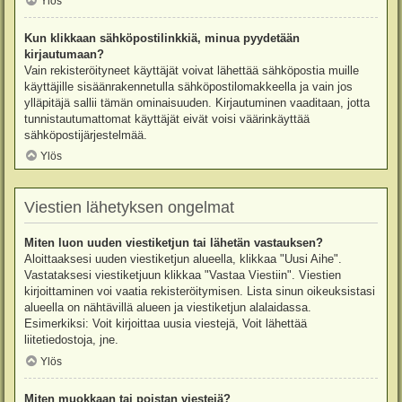
Ylös
Kun klikkaan sähköpostilinkkiä, minua pyydetään
kirjautumaan?
Vain rekisteröityneet käyttäjät voivat lähettää sähköpostia muille
käyttäjille sisäänrakennetulla sähköpostilomakkeella ja vain jos
ylläpitäjä sallii tämän ominaisuuden. Kirjautuminen vaaditaan, jotta
tunnistautumattomat käyttäjät eivät voisi väärinkäyttää
sähköpostijärjestelmää.
Ylös
Viestien lähetyksen ongelmat
Miten luon uuden viestiketjun tai lähetän vastauksen?
Aloittaaksesi uuden viestiketjun alueella, klikkaa "Uusi Aihe".
Vastataksesi viestiketjuun klikkaa "Vastaa Viestiin". Viestien
kirjoittaminen voi vaatia rekisteröitymisen. Lista sinun oikeuksistasi
alueella on nähtävillä alueen ja viestiketjun alalaidassa.
Esimerkiksi: Voit kirjoittaa uusia viestejä, Voit lähettää
liitetiedostoja, jne.
Ylös
Miten muokkaan tai poistan viestejä?