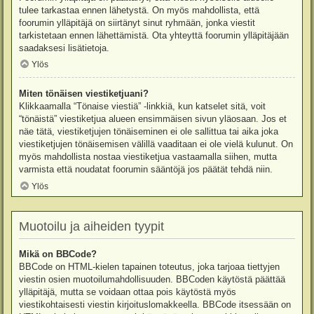
tulee tarkastaa ennen lähetystä. On myös mahdollista, että
foorumin ylläpitäjä on siirtänyt sinut ryhmään, jonka viestit
tarkistetaan ennen lähettämistä. Ota yhteyttä foorumin ylläpitäjään
saadaksesi lisätietoja.
Ylös
Miten tönäisen viestiketjuani?
Klikkaamalla “Tönaise viestiä” -linkkiä, kun katselet sitä, voit
“tönäistä” viestiketjua alueen ensimmäisen sivun yläosaan. Jos et
näe tätä, viestiketjujen tönäiseminen ei ole sallittua tai aika joka
viestiketjujen tönäisemisen välillä vaaditaan ei ole vielä kulunut. On
myös mahdollista nostaa viestiketjua vastaamalla siihen, mutta
varmista että noudatat foorumin sääntöjä jos päätät tehdä niin.
Ylös
Muotoilu ja aiheiden tyypit
Mikä on BBCode?
BBCode on HTML-kielen tapainen toteutus, joka tarjoaa tiettyjen
viestin osien muotoilumahdollisuuden. BBCoden käytöstä päättää
ylläpitäjä, mutta se voidaan ottaa pois käytöstä myös
viestikohtaisesti viestin kirjoituslomakkeella. BBCode itsessään on