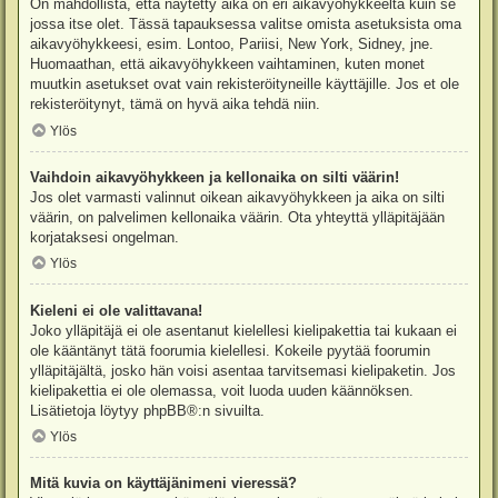
On mahdollista, että näytetty aika on eri aikavyöhykkeeltä kuin se
jossa itse olet. Tässä tapauksessa valitse omista asetuksista oma
aikavyöhykkeesi, esim. Lontoo, Pariisi, New York, Sidney, jne.
Huomaathan, että aikavyöhykkeen vaihtaminen, kuten monet
muutkin asetukset ovat vain rekisteröityneille käyttäjille. Jos et ole
rekisteröitynyt, tämä on hyvä aika tehdä niin.
Ylös
Vaihdoin aikavyöhykkeen ja kellonaika on silti väärin!
Jos olet varmasti valinnut oikean aikavyöhykkeen ja aika on silti
väärin, on palvelimen kellonaika väärin. Ota yhteyttä ylläpitäjään
korjataksesi ongelman.
Ylös
Kieleni ei ole valittavana!
Joko ylläpitäjä ei ole asentanut kielellesi kielipakettia tai kukaan ei
ole kääntänyt tätä foorumia kielellesi. Kokeile pyytää foorumin
ylläpitäjältä, josko hän voisi asentaa tarvitsemasi kielipaketin. Jos
kielipakettia ei ole olemassa, voit luoda uuden käännöksen.
Lisätietoja löytyy
phpBB
®:n sivuilta.
Ylös
Mitä kuvia on käyttäjänimeni vieressä?