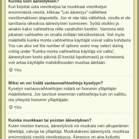
Kuinka luon äänestyksen?
Kun kirjoitat uuta viestiketjua tai muokkaat viestiketjun
ensimmäistä viestiä, klikkaa "Luo äänestys"-välilehteä
viestilomakkeen alapuolella. Jos et näe tätä välilehteä, sinulla ei ole
tarvittavia oikeuksia äänestysten luomiseen. Syötä otsikko ja
ainakin kaksi vaihtoehtoa niille varattuihin kenttiin. Varmista että
jokainen vaihtoehto on omalla rivillään tekstikentässä. Voit myös
määritellä kuinka monta vaihtoehtoa käyttäjät voivat valita kohdasta
You can also set the number of options users may select during
voting under “Kuinka monta vaihtoehtoa käyttäjä voi valita”,
äänestyksen kesto päivinä (0 kestää loputtomasti) ja viimeisenä
voit antaa käyttäjille mahdollisuuden muuttaa ääntään.
Ylös
Miksi en voi lisätä vastausvaihtoehtoja kyselyyn?
Kyselyn vastausvaihtoehtojen määrä on foorumin ylläpitäjän
määrittelemä. Jos tarvitset enemmän vaihtoehtoja kuin on sallittu,
ota yhteyttä foorumin ylläpitäjään.
Ylös
Kuinka muokkaan tai poistan äänestyksen?
Kuten viestien kanssa, äänestyksiä voi muokata vain alkuperäinen
lähettäjä, valvoja tai ylläpitäjä. Muokataksesi äänestystä, muokkaa
ensimmäistä viestiä viestiketjussa. Äänestys on aina kytketty