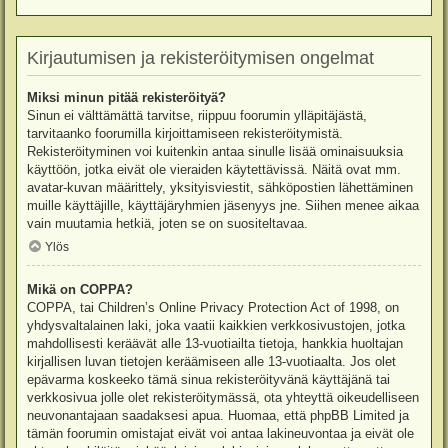
Kirjautumisen ja rekisteröitymisen ongelmat
Miksi minun pitää rekisteröityä?
Sinun ei välttämättä tarvitse, riippuu foorumin ylläpitäjästä,
tarvitaanko foorumilla kirjoittamiseen rekisteröitymistä.
Rekisteröityminen voi kuitenkin antaa sinulle lisää ominaisuuksia
käyttöön, jotka eivät ole vieraiden käytettävissä. Näitä ovat mm.
avatar-kuvan määrittely, yksityisviestit, sähköpostien lähettäminen
muille käyttäjille, käyttäjäryhmien jäsenyys jne. Siihen menee aikaa
vain muutamia hetkiä, joten se on suositeltavaa.
Ylös
Mikä on COPPA?
COPPA, tai Children’s Online Privacy Protection Act of 1998, on
yhdysvaltalainen laki, joka vaatii kaikkien verkkosivustojen, jotka
mahdollisesti keräävät alle 13-vuotiailta tietoja, hankkia huoltajan
kirjallisen luvan tietojen keräämiseen alle 13-vuotiaalta. Jos olet
epävarma koskeeko tämä sinua rekisteröityvänä käyttäjänä tai
verkkosivua jolle olet rekisteröitymässä, ota yhteyttä oikeudelliseen
neuvonantajaan saadaksesi apua. Huomaa, että phpBB Limited ja
tämän foorumin omistajat eivät voi antaa lakineuvontaa ja eivät ole