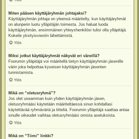
Ylös
Miten pääsen käyttäjäryhmän johtajaksi?
Käyttäjäryhmän johtaja on yleensä määritelty, kun käyttäjäryhmät
on alunperin luotu ylläpitäjän toimesta. Jos haluat luoda
käyttäjäryhmän, ensimmäinen yhteyshenkilösi tulisi olla ylläpitäjä.
Kokeile yksityisviestin lähettämistä.
Ylös
Miksi jotkut käyttäjäryhmät näkyvät eri väreillä?
Foorumin ylläpitäjä voi määritellä tietyn käyttäjäryhmän jäsenille
värin joka helpottaa kyseisen käyttäjäryhmän jäsenten
tunnistamista.
Ylös
Mikä on “oletusryhmä”?
Jos olet useamman kuin yhden käyttäjäryhmän jäsen,
oletusryhmääsi käytetään määriteltäessä sinun kohdallasi
käytettävää ryhmäväriä ja titteliä. Foorumin ylläpitäjä saattaa antaa
sinulle oikeudet vaihtaa oletusryhmääsi omista asetuksista.
Ylös
Mikä on “Tiimi” linkki?