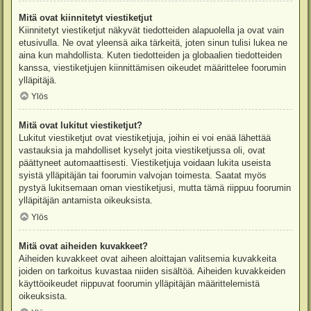
Mitä ovat kiinnitetyt viestiketjut
Kiinnitetyt viestiketjut näkyvät tiedotteiden alapuolella ja ovat vain
etusivulla. Ne ovat yleensä aika tärkeitä, joten sinun tulisi lukea ne
aina kun mahdollista. Kuten tiedotteiden ja globaalien tiedotteiden
kanssa, viestiketjujen kiinnittämisen oikeudet määrittelee foorumin
ylläpitäjä.
Ylös
Mitä ovat lukitut viestiketjut?
Lukitut viestiketjut ovat viestiketjuja, joihin ei voi enää lähettää
vastauksia ja mahdolliset kyselyt joita viestiketjussa oli, ovat
päättyneet automaattisesti. Viestiketjuja voidaan lukita useista
syistä ylläpitäjän tai foorumin valvojan toimesta. Saatat myös
pystyä lukitsemaan oman viestiketjusi, mutta tämä riippuu foorumin
ylläpitäjän antamista oikeuksista.
Ylös
Mitä ovat aiheiden kuvakkeet?
Aiheiden kuvakkeet ovat aiheen aloittajan valitsemia kuvakkeita
joiden on tarkoitus kuvastaa niiden sisältöä. Aiheiden kuvakkeiden
käyttöoikeudet riippuvat foorumin ylläpitäjän määrittelemistä
oikeuksista.