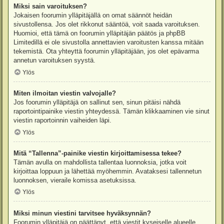
Miksi sain varoituksen?
Jokaisen foorumin ylläpitäjällä on omat säännöt heidän
sivustollensa. Jos olet rikkonut sääntöä, voit saada varoituksen.
Huomioi, että tämä on foorumin ylläpitäjän päätös ja phpBB
Limitedillä ei ole sivustolla annettavien varoitusten kanssa mitään
tekemistä. Ota yhteyttä foorumin ylläpitäjään, jos olet epävarma
annetun varoituksen syystä.
Ylös
Miten ilmoitan viestin valvojalle?
Jos foorumin ylläpitäjä on sallinut sen, sinun pitäisi nähdä
raportointipainike viestin yhteydessä. Tämän klikkaaminen vie sinut
viestin raportoinnin vaiheiden läpi.
Ylös
Mitä “Tallenna”-painike viestin kirjoittamisessa tekee?
Tämän avulla on mahdollista tallentaa luonnoksia, jotka voit
kirjoittaa loppuun ja lähettää myöhemmin. Avataksesi tallennetun
luonnoksen, vieraile komissa asetuksissa.
Ylös
Miksi minun viestini tarvitsee hyväksynnän?
Foorumin ylläpitäjä on päättänyt, että viestit kyseiselle alueelle