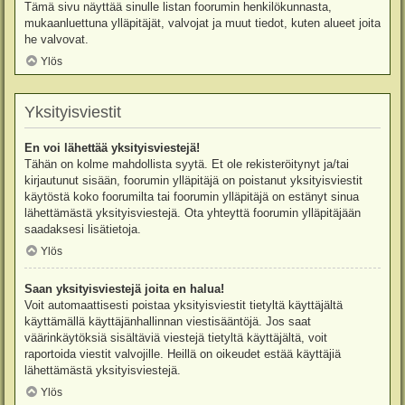
Tämä sivu näyttää sinulle listan foorumin henkilökunnasta,
mukaanluettuna ylläpitäjät, valvojat ja muut tiedot, kuten alueet joita
he valvovat.
Ylös
Yksityisviestit
En voi lähettää yksityisviestejä!
Tähän on kolme mahdollista syytä. Et ole rekisteröitynyt ja/tai
kirjautunut sisään, foorumin ylläpitäjä on poistanut yksityisviestit
käytöstä koko foorumilta tai foorumin ylläpitäjä on estänyt sinua
lähettämästä yksityisviestejä. Ota yhteyttä foorumin ylläpitäjään
saadaksesi lisätietoja.
Ylös
Saan yksityisviestejä joita en halua!
Voit automaattisesti poistaa yksityisviestit tietyltä käyttäjältä
käyttämällä käyttäjänhallinnan viestisääntöjä. Jos saat
väärinkäytöksiä sisältäviä viestejä tietyltä käyttäjältä, voit
raportoida viestit valvojille. Heillä on oikeudet estää käyttäjiä
lähettämästä yksityisviestejä.
Ylös