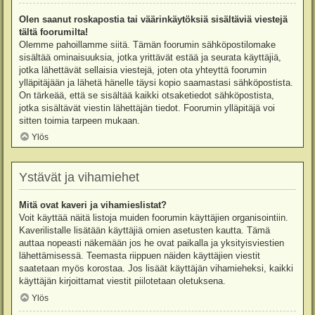
Olen saanut roskapostia tai väärinkäytöksiä sisältäviä viestejä
tältä foorumilta!
Olemme pahoillamme siitä. Tämän foorumin sähköpostilomake
sisältää ominaisuuksia, jotka yrittävät estää ja seurata käyttäjiä,
jotka lähettävät sellaisia viestejä, joten ota yhteyttä foorumin
ylläpitäjään ja lähetä hänelle täysi kopio saamastasi sähköpostista.
On tärkeää, että se sisältää kaikki otsaketiedot sähköpostista,
jotka sisältävät viestin lähettäjän tiedot. Foorumin ylläpitäjä voi
sitten toimia tarpeen mukaan.
Ylös
Ystävät ja vihamiehet
Mitä ovat kaveri ja vihamieslistat?
Voit käyttää näitä listoja muiden foorumin käyttäjien organisointiin.
Kaverilistalle lisätään käyttäjiä omien asetusten kautta. Tämä
auttaa nopeasti näkemään jos he ovat paikalla ja yksityisviestien
lähettämisessä. Teemasta riippuen näiden käyttäjien viestit
saatetaan myös korostaa. Jos lisäät käyttäjän vihamieheksi, kaikki
käyttäjän kirjoittamat viestit piilotetaan oletuksena.
Ylös