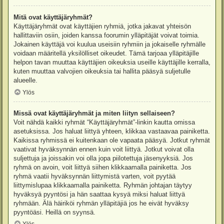
Mitä ovat käyttäjäryhmät?
Käyttäjäryhmät ovat käyttäjien ryhmiä, jotka jakavat yhteisön
hallittaviin osiin, joiden kanssa foorumin ylläpitäjät voivat toimia.
Jokainen käyttäjä voi kuulua useisiin ryhmiin ja jokaiselle ryhmälle
voidaan määritellä yksilölliset oikeudet. Tämä tarjoaa ylläpitäjille
helpon tavan muuttaa käyttäjien oikeuksia useille käyttäjille kerralla,
kuten muuttaa valvojien oikeuksia tai hallita pääsyä suljetulle
alueelle.
Ylös
Missä ovat käyttäjäryhmät ja miten liityn sellaiseen?
Voit nähdä kaikki ryhmät “Käyttäjäryhmät”-linkin kautta omissa
asetuksissa. Jos haluat liittyä yhteen, klikkaa vastaavaa painiketta.
Kaikissa ryhmissä ei kuitenkaan ole vapaata pääsyä. Jotkut ryhmät
vaativat hyväksynnän ennen kuin voit liittyä. Jotkut voivat olla
suljettuja ja joissakin voi olla jopa piilotettuja jäsenyyksiä. Jos
ryhmä on avoin, voit liittyä siihen klikkaamalla painiketta. Jos
ryhmä vaatii hyväksynnän liittymistä varten, voit pyytää
liittymislupaa klikkaamalla painiketta. Ryhmän johtajan täytyy
hyväksyä pyyntösi ja hän saattaa kysyä miksi haluat liittyä
ryhmään. Älä häiriköi ryhmän ylläpitäjiä jos he eivät hyväksy
pyyntöäsi. Heillä on syynsä.