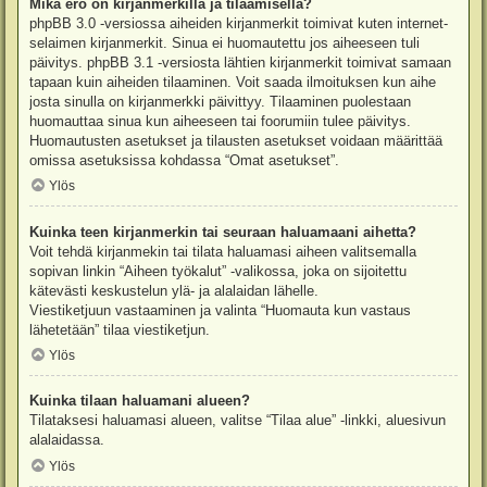
Mikä ero on kirjanmerkillä ja tilaamisella?
phpBB 3.0 -versiossa aiheiden kirjanmerkit toimivat kuten internet-
selaimen kirjanmerkit. Sinua ei huomautettu jos aiheeseen tuli
päivitys. phpBB 3.1 -versiosta lähtien kirjanmerkit toimivat samaan
tapaan kuin aiheiden tilaaminen. Voit saada ilmoituksen kun aihe
josta sinulla on kirjanmerkki päivittyy. Tilaaminen puolestaan
huomauttaa sinua kun aiheeseen tai foorumiin tulee päivitys.
Huomautusten asetukset ja tilausten asetukset voidaan määrittää
omissa asetuksissa kohdassa “Omat asetukset”.
Ylös
Kuinka teen kirjanmerkin tai seuraan haluamaani aihetta?
Voit tehdä kirjanmekin tai tilata haluamasi aiheen valitsemalla
sopivan linkin “Aiheen työkalut” -valikossa, joka on sijoitettu
kätevästi keskustelun ylä- ja alalaidan lähelle.
Viestiketjuun vastaaminen ja valinta “Huomauta kun vastaus
lähetetään” tilaa viestiketjun.
Ylös
Kuinka tilaan haluamani alueen?
Tilataksesi haluamasi alueen, valitse “Tilaa alue” -linkki, aluesivun
alalaidassa.
Ylös