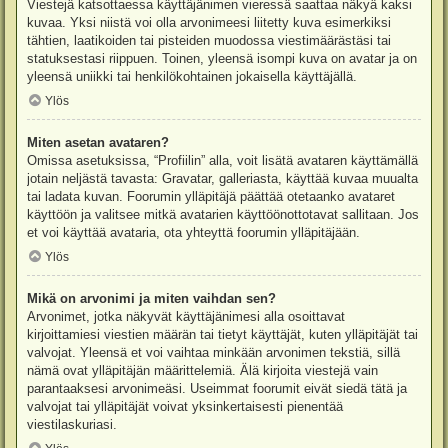
Viestejä katsottaessa käyttäjänimen vieressä saattaa näkyä kaksi
kuvaa. Yksi niistä voi olla arvonimeesi liitetty kuva esimerkiksi
tähtien, laatikoiden tai pisteiden muodossa viestimäärästäsi tai
statuksestasi riippuen. Toinen, yleensä isompi kuva on avatar ja on
yleensä uniikki tai henkilökohtainen jokaisella käyttäjällä.
Ylös
Miten asetan avataren?
Omissa asetuksissa, “Profiilin” alla, voit lisätä avataren käyttämällä
jotain neljästä tavasta: Gravatar, galleriasta, käyttää kuvaa muualta
tai ladata kuvan. Foorumin ylläpitäjä päättää otetaanko avataret
käyttöön ja valitsee mitkä avatarien käyttöönottotavat sallitaan. Jos
et voi käyttää avataria, ota yhteyttä foorumin ylläpitäjään.
Ylös
Mikä on arvonimi ja miten vaihdan sen?
Arvonimet, jotka näkyvät käyttäjänimesi alla osoittavat
kirjoittamiesi viestien määrän tai tietyt käyttäjät, kuten ylläpitäjät tai
valvojat. Yleensä et voi vaihtaa minkään arvonimen tekstiä, sillä
nämä ovat ylläpitäjän määrittelemiä. Älä kirjoita viestejä vain
parantaaksesi arvonimeäsi. Useimmat foorumit eivät siedä tätä ja
valvojat tai ylläpitäjät voivat yksinkertaisesti pienentää
viestilaskuriasi.