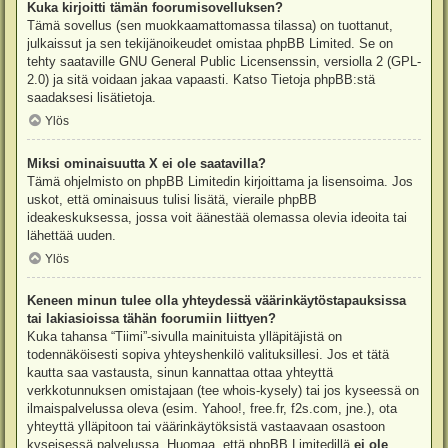
Kuka kirjoitti tämän foorumisovelluksen?
Tämä sovellus (sen muokkaamattomassa tilassa) on tuottanut,
julkaissut ja sen tekijänoikeudet omistaa
phpBB Limited
. Se on
tehty saataville GNU General Public Licensenssin, versiolla 2 (GPL-
2.0) ja sitä voidaan jakaa vapaasti. Katso
Tietoja phpBB:stä
saadaksesi lisätietoja.
Ylös
Miksi ominaisuutta X ei ole saatavilla?
Tämä ohjelmisto on phpBB Limitedin kirjoittama ja lisensoima. Jos
uskot, että ominaisuus tulisi lisätä, vieraile
phpBB
ideakeskuksessa
, jossa voit äänestää olemassa olevia ideoita tai
lähettää uuden.
Ylös
Keneen minun tulee olla yhteydessä väärinkäytöstapauksissa
tai lakiasioissa tähän foorumiin liittyen?
Kuka tahansa “Tiimi”-sivulla mainituista ylläpitäjistä on
todennäköisesti sopiva yhteyshenkilö valituksillesi. Jos et tätä
kautta saa vastausta, sinun kannattaa ottaa yhteyttä
verkkotunnuksen omistajaan (tee
whois-kysely
) tai jos kyseessä on
ilmaispalvelussa oleva (esim. Yahoo!, free.fr, f2s.com, jne.), ota
yhteyttä ylläpitoon tai väärinkäytöksistä vastaavaan osastoon
kyseisessä palvelussa. Huomaa, että phpBB Limitedillä
ei ole