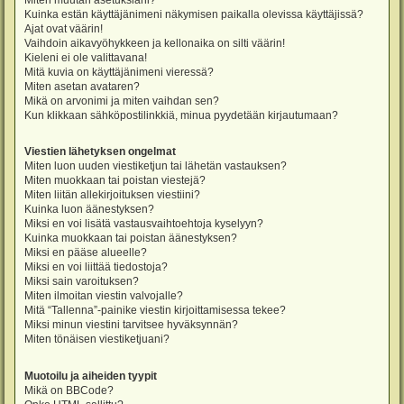
Miten muutan asetuksiani?
Kuinka estän käyttäjänimeni näkymisen paikalla olevissa käyttäjissä?
Ajat ovat väärin!
Vaihdoin aikavyöhykkeen ja kellonaika on silti väärin!
Kieleni ei ole valittavana!
Mitä kuvia on käyttäjänimeni vieressä?
Miten asetan avataren?
Mikä on arvonimi ja miten vaihdan sen?
Kun klikkaan sähköpostilinkkiä, minua pyydetään kirjautumaan?
Viestien lähetyksen ongelmat
Miten luon uuden viestiketjun tai lähetän vastauksen?
Miten muokkaan tai poistan viestejä?
Miten liitän allekirjoituksen viestiini?
Kuinka luon äänestyksen?
Miksi en voi lisätä vastausvaihtoehtoja kyselyyn?
Kuinka muokkaan tai poistan äänestyksen?
Miksi en pääse alueelle?
Miksi en voi liittää tiedostoja?
Miksi sain varoituksen?
Miten ilmoitan viestin valvojalle?
Mitä “Tallenna”-painike viestin kirjoittamisessa tekee?
Miksi minun viestini tarvitsee hyväksynnän?
Miten tönäisen viestiketjuani?
Muotoilu ja aiheiden tyypit
Mikä on BBCode?