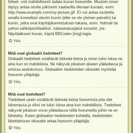
liitteet, voit mahdollisesti ladata kuvan foorumille. Muutoin sinun
täytyy antaa osoite julkisesti saatavilla olevaan kuvaan, esim.
http://www.example.com/my-picture.gif. Et voi antaa osoitetta
omalla koneellasi oleviin kuviin (ellei se ole yleinen palvelin) tai
kuviin, jotka ovat käyttäjätunnistuksen takana, esim. hotmail tai
yahoo sähköpostilaatikot, salasanasuojatut sivustot, jne.
Näyttääksesi kuvan, käytä BBCoden [img]-tagia.
Ylös
Mitä ovat globaalit tiedotteet?
Globaalit tiedotteet sisältävät tärkeää tietoa ja sinun tulisi lukea ne
aina kun on mahdolista. Ne näkyvät jokaisen alueen ylälaidassa ja
omissa asetuksissa. Globaalien tiedotteiden oikeudet myöntää
foorumin ylläpitäjä.
Ylös
Mitä ovat tiedotteet?
Tiedotteet usein sisältävät tärkeää tietoa foorumista jota olet
lukemassa ja siksi ne tulisi lukea aina kun mahdollista. Tiedotteet
näkyvät jokaisen sivun ylälaidassa niillä foorumeilla joihin ne on
lähetetty. Kuten globaalien tiedotteiden kohdalla, tiedotteiden
lähettämisen oikeudet antaa foorumin ylläpitäjä.
Ylös