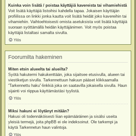
Kuinka voin lisätä / poistaa käyttäjiä kavereista tai vihamiehistä
Voit lisätä käyttäjiä listoihisi kahdella tapaa. Jokaisen käyttäjän
profiilissa on linkki jonka kautta voit lisätä heidät joko kavereihin tai
vihamiehiin. Vaihtoehtoisesti omista asetuksista voit lisätä käyttäjiä
suoraan syöttämällä heidän käyttäjänimen. Voit myös poistaa
käyttäjiä listaltasi samalta sivulta.
Ylös
Foorumilta hakeminen
Miten etsin alueelta tai alueilta?
Syötä hakutermi hakukenttään, joka sijaitsee etusivulla, alueen tai
viestiketjun sivulla. Tarkennettuun hakuun pääset klikkaamalla
“Tarkennettu haku”-linkkiä joka on saatavilla jokaisella sivulla. Haun
sijainti voi riippua käyttämästäsi tyylistä.
Ylös
Miksi hakuni ei löytänyt mitään?
Hakusi oli todennäköisesti liian epämääräinen ja sisälsi useita
yleisiä termejä, joita phpBB ei ole indeksoinut. Ole tarkempi ja
käytä Tarkennetun haun valintoja.
Ylös