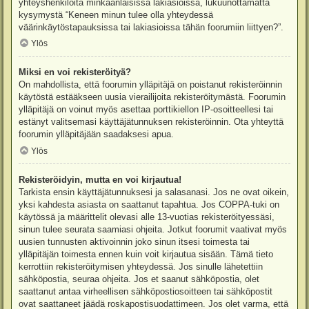
yhteyshenkilöitä minkäänlaisissa lakiasioissa, lukuunottamatta
kysymystä “Keneen minun tulee olla yhteydessä
väärinkäytöstapauksissa tai lakiasioissa tähän foorumiin liittyen?”.
Ylös
Miksi en voi rekisteröityä?
On mahdollista, että foorumin ylläpitäjä on poistanut rekisteröinnin
käytöstä estääkseen uusia vierailijoita rekisteröitymästä. Foorumin
ylläpitäjä on voinut myös asettaa porttikiellon IP-osoitteellesi tai
estänyt valitsemasi käyttäjätunnuksen rekisteröinnin. Ota yhteyttä
foorumin ylläpitäjään saadaksesi apua.
Ylös
Rekisteröidyin, mutta en voi kirjautua!
Tarkista ensin käyttäjätunnuksesi ja salasanasi. Jos ne ovat oikein,
yksi kahdesta asiasta on saattanut tapahtua. Jos COPPA-tuki on
käytössä ja määrittelit olevasi alle 13-vuotias rekisteröityessäsi,
sinun tulee seurata saamiasi ohjeita. Jotkut foorumit vaativat myös
uusien tunnusten aktivoinnin joko sinun itsesi toimesta tai
ylläpitäjän toimesta ennen kuin voit kirjautua sisään. Tämä tieto
kerrottiin rekisteröitymisen yhteydessä. Jos sinulle lähetettiin
sähköpostia, seuraa ohjeita. Jos et saanut sähköpostia, olet
saattanut antaa virheellisen sähköpostiosoitteen tai sähköpostit
ovat saattaneet jäädä roskapostisuodattimeen. Jos olet varma, että