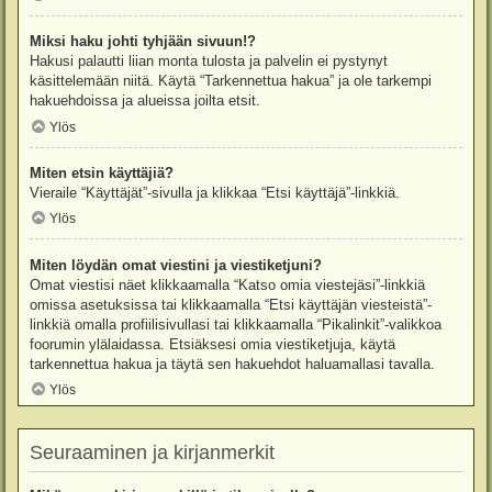
Miksi haku johti tyhjään sivuun!?
Hakusi palautti liian monta tulosta ja palvelin ei pystynyt
käsittelemään niitä. Käytä “Tarkennettua hakua” ja ole tarkempi
hakuehdoissa ja alueissa joilta etsit.
Ylös
Miten etsin käyttäjiä?
Vieraile “Käyttäjät”-sivulla ja klikkaa “Etsi käyttäjä”-linkkiä.
Ylös
Miten löydän omat viestini ja viestiketjuni?
Omat viestisi näet klikkaamalla “Katso omia viestejäsi”-linkkiä
omissa asetuksissa tai klikkaamalla “Etsi käyttäjän viesteistä”-
linkkiä omalla profiilisivullasi tai klikkaamalla “Pikalinkit”-valikkoa
foorumin ylälaidassa. Etsiäksesi omia viestiketjuja, käytä
tarkennettua hakua ja täytä sen hakuehdot haluamallasi tavalla.
Ylös
Seuraaminen ja kirjanmerkit