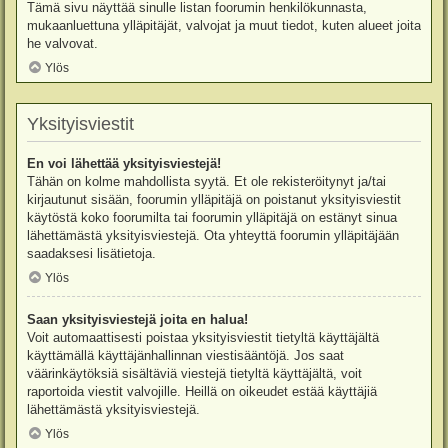
Tämä sivu näyttää sinulle listan foorumin henkilökunnasta,
mukaanluettuna ylläpitäjät, valvojat ja muut tiedot, kuten alueet joita
he valvovat.
Ylös
Yksityisviestit
En voi lähettää yksityisviestejä!
Tähän on kolme mahdollista syytä. Et ole rekisteröitynyt ja/tai
kirjautunut sisään, foorumin ylläpitäjä on poistanut yksityisviestit
käytöstä koko foorumilta tai foorumin ylläpitäjä on estänyt sinua
lähettämästä yksityisviestejä. Ota yhteyttä foorumin ylläpitäjään
saadaksesi lisätietoja.
Ylös
Saan yksityisviestejä joita en halua!
Voit automaattisesti poistaa yksityisviestit tietyltä käyttäjältä
käyttämällä käyttäjänhallinnan viestisääntöjä. Jos saat
väärinkäytöksiä sisältäviä viestejä tietyltä käyttäjältä, voit
raportoida viestit valvojille. Heillä on oikeudet estää käyttäjiä
lähettämästä yksityisviestejä.
Ylös