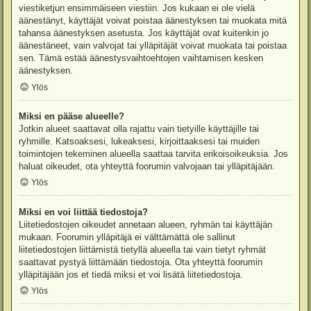
viestiketjun ensimmäiseen viestiin. Jos kukaan ei ole vielä
äänestänyt, käyttäjät voivat poistaa äänestyksen tai muokata mitä
tahansa äänestyksen asetusta. Jos käyttäjät ovat kuitenkin jo
äänestäneet, vain valvojat tai ylläpitäjät voivat muokata tai poistaa
sen. Tämä estää äänestysvaihtoehtojen vaihtamisen kesken
äänestyksen.
Ylös
Miksi en pääse alueelle?
Jotkin alueet saattavat olla rajattu vain tietyille käyttäjille tai
ryhmille. Katsoaksesi, lukeaksesi, kirjoittaaksesi tai muiden
toimintojen tekeminen alueella saattaa tarvita erikoisoikeuksia. Jos
haluat oikeudet, ota yhteyttä foorumin valvojaan tai ylläpitäjään.
Ylös
Miksi en voi liittää tiedostoja?
Liitetiedostojen oikeudet annetaan alueen, ryhmän tai käyttäjän
mukaan. Foorumin ylläpitäjä ei välttämättä ole sallinut
liitetiedostojen liittämistä tietyllä alueella tai vain tietyt ryhmät
saattavat pystyä liittämään tiedostoja. Ota yhteyttä foorumin
ylläpitäjään jos et tiedä miksi et voi lisätä liitetiedostoja.
Ylös