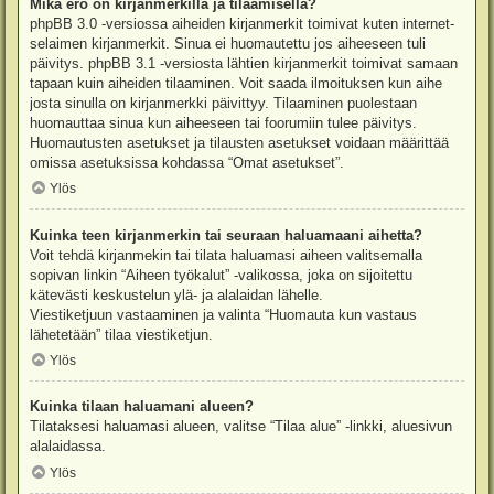
Mikä ero on kirjanmerkillä ja tilaamisella?
phpBB 3.0 -versiossa aiheiden kirjanmerkit toimivat kuten internet-
selaimen kirjanmerkit. Sinua ei huomautettu jos aiheeseen tuli
päivitys. phpBB 3.1 -versiosta lähtien kirjanmerkit toimivat samaan
tapaan kuin aiheiden tilaaminen. Voit saada ilmoituksen kun aihe
josta sinulla on kirjanmerkki päivittyy. Tilaaminen puolestaan
huomauttaa sinua kun aiheeseen tai foorumiin tulee päivitys.
Huomautusten asetukset ja tilausten asetukset voidaan määrittää
omissa asetuksissa kohdassa “Omat asetukset”.
Ylös
Kuinka teen kirjanmerkin tai seuraan haluamaani aihetta?
Voit tehdä kirjanmekin tai tilata haluamasi aiheen valitsemalla
sopivan linkin “Aiheen työkalut” -valikossa, joka on sijoitettu
kätevästi keskustelun ylä- ja alalaidan lähelle.
Viestiketjuun vastaaminen ja valinta “Huomauta kun vastaus
lähetetään” tilaa viestiketjun.
Ylös
Kuinka tilaan haluamani alueen?
Tilataksesi haluamasi alueen, valitse “Tilaa alue” -linkki, aluesivun
alalaidassa.
Ylös