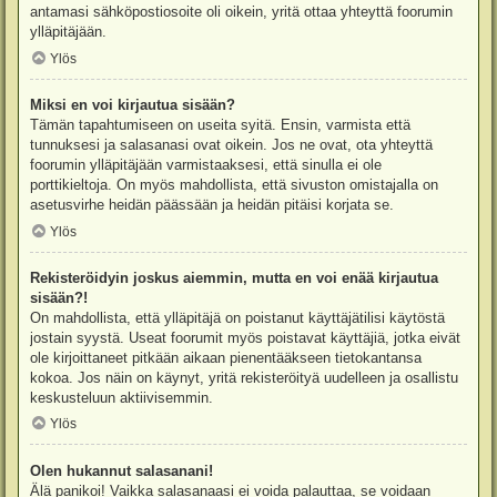
antamasi sähköpostiosoite oli oikein, yritä ottaa yhteyttä foorumin
ylläpitäjään.
Ylös
Miksi en voi kirjautua sisään?
Tämän tapahtumiseen on useita syitä. Ensin, varmista että
tunnuksesi ja salasanasi ovat oikein. Jos ne ovat, ota yhteyttä
foorumin ylläpitäjään varmistaaksesi, että sinulla ei ole
porttikieltoja. On myös mahdollista, että sivuston omistajalla on
asetusvirhe heidän päässään ja heidän pitäisi korjata se.
Ylös
Rekisteröidyin joskus aiemmin, mutta en voi enää kirjautua
sisään?!
On mahdollista, että ylläpitäjä on poistanut käyttäjätilisi käytöstä
jostain syystä. Useat foorumit myös poistavat käyttäjiä, jotka eivät
ole kirjoittaneet pitkään aikaan pienentääkseen tietokantansa
kokoa. Jos näin on käynyt, yritä rekisteröityä uudelleen ja osallistu
keskusteluun aktiivisemmin.
Ylös
Olen hukannut salasanani!
Älä panikoi! Vaikka salasanaasi ei voida palauttaa, se voidaan