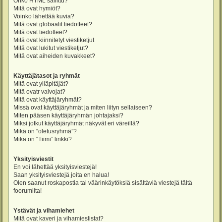
Onko HTML sallittu?
Mitä ovat hymiöt?
Voinko lähettää kuvia?
Mitä ovat globaalit tiedotteet?
Mitä ovat tiedotteet?
Mitä ovat kiinnitetyt viestiketjut
Mitä ovat lukitut viestiketjut?
Mitä ovat aiheiden kuvakkeet?
Käyttäjätasot ja ryhmät
Mitä ovat ylläpitäjät?
Mitä ovatr valvojat?
Mitä ovat käyttäjäryhmät?
Missä ovat käyttäjäryhmät ja miten liityn sellaiseen?
Miten pääsen käyttäjäryhmän johtajaksi?
Miksi jotkut käyttäjäryhmät näkyvät eri väreillä?
Mikä on “oletusryhmä”?
Mikä on “Tiimi” linkki?
Yksityisviestit
En voi lähettää yksityisviestejä!
Saan yksityisviestejä joita en halua!
Olen saanut roskapostia tai väärinkäytöksiä sisältäviä viestejä tältä
foorumilta!
Ystävät ja vihamiehet
Mitä ovat kaveri ja vihamieslistat?