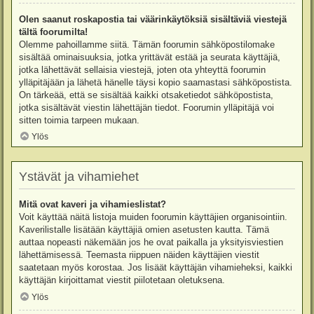
Olen saanut roskapostia tai väärinkäytöksiä sisältäviä viestejä
tältä foorumilta!
Olemme pahoillamme siitä. Tämän foorumin sähköpostilomake
sisältää ominaisuuksia, jotka yrittävät estää ja seurata käyttäjiä,
jotka lähettävät sellaisia viestejä, joten ota yhteyttä foorumin
ylläpitäjään ja lähetä hänelle täysi kopio saamastasi sähköpostista.
On tärkeää, että se sisältää kaikki otsaketiedot sähköpostista,
jotka sisältävät viestin lähettäjän tiedot. Foorumin ylläpitäjä voi
sitten toimia tarpeen mukaan.
Ylös
Ystävät ja vihamiehet
Mitä ovat kaveri ja vihamieslistat?
Voit käyttää näitä listoja muiden foorumin käyttäjien organisointiin.
Kaverilistalle lisätään käyttäjiä omien asetusten kautta. Tämä
auttaa nopeasti näkemään jos he ovat paikalla ja yksityisviestien
lähettämisessä. Teemasta riippuen näiden käyttäjien viestit
saatetaan myös korostaa. Jos lisäät käyttäjän vihamieheksi, kaikki
käyttäjän kirjoittamat viestit piilotetaan oletuksena.
Ylös