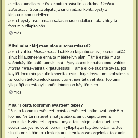
asettaa uudelleen. Käy kirjautumissivulla ja klikkaa
Unohdin
salasanani
. Seuraa ohjeita ja sinun pitäisi kohta pystyä
kirjautumaan uudelleen.
Jos et pysty asettamaan salasanaasi uudelleen, ota yhteyttä
foorumin ylläpitäjään.
Ylös
Miksi minut kirjataan ulos automaattisesti?
Jos et valitse
Muista minut
-laatikkoa kirjautuessasi, foorumi pitää
sinut kirjautuneena ennalta määritellyn ajan. Tämä estää muita
väärinkäyttämästä tunnuksiasi. Pysyäksesi kirjautuneena, valitse
Muista minut
-valinta kirjautuessasi. Tämä ei ole suositeltavaa, jos
käytät foorumia jaetulta koneelta, esim. kirjastossa, nettikahvilassa
tai koulun tietokoneluokassa. Jos et näe tätä valintaa, foorumin
ylläpitäjä on estänyt tämän toiminnon käyttämisen.
Ylös
Mitä “Poista foorumin evästeet” tekee?
“Poista foorumin evästeet” poistaa evästeet, jotka ovat phpBB:n
luomia. Ne tunnistavat sinut ja pitävät sinut kirjautuneena
foorumille. Evästeet tarjoavat myös toimintoja, kuten luettujen
seurantaa, jos ne ovat foorumin ylläpitäjän käyttöönottamia. Jos
sinulla on sisään tai uloskirjautumisen kanssa ongelmia, foorumin