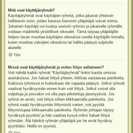
Mitä ovat käyttäjäryhmät?
Käyttäjäryhmät ovat käyttäjien ryhmiä, jotka jakavat yhteisön
hallittaviin osiin, joiden kanssa foorumin ylläpitäjät voivat toimia.
Jokainen käyttäjä voi kuulua useisiin ryhmiin ja jokaiselle ryhmälle
voidaan määritellä yksilölliset oikeudet. Tämä tarjoaa ylläpitäjille
helpon tavan muuttaa käyttäjien oikeuksia useille käyttäjille kerralla,
kuten muuttaa valvojien oikeuksia tai hallita pääsyä suljetulle
alueelle.
Ylös
Missä ovat käyttäjäryhmät ja miten liityn sellaiseen?
Voit nähdä kaikki ryhmät “Käyttäjäryhmät”-linkin kautta omissa
asetuksissa. Jos haluat liittyä yhteen, klikkaa vastaavaa painiketta.
Kaikissa ryhmissä ei kuitenkaan ole vapaata pääsyä. Jotkut ryhmät
vaativat hyväksynnän ennen kuin voit liittyä. Jotkut voivat olla
suljettuja ja joissakin voi olla jopa piilotettuja jäsenyyksiä. Jos
ryhmä on avoin, voit liittyä siihen klikkaamalla painiketta. Jos
ryhmä vaatii hyväksynnän liittymistä varten, voit pyytää
liittymislupaa klikkaamalla painiketta. Ryhmän johtajan täytyy
hyväksyä pyyntösi ja hän saattaa kysyä miksi haluat liittyä
ryhmään. Älä häiriköi ryhmän ylläpitäjiä jos he eivät hyväksy
pyyntöäsi. Heillä on syynsä.