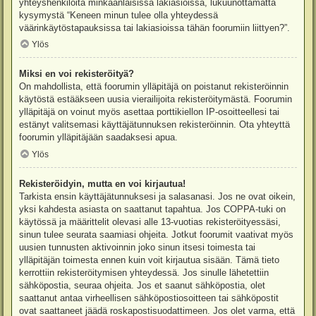
yhteyshenkilöitä minkäänlaisissa lakiasioissa, lukuunottamatta
kysymystä “Keneen minun tulee olla yhteydessä
väärinkäytöstapauksissa tai lakiasioissa tähän foorumiin liittyen?”.
Ylös
Miksi en voi rekisteröityä?
On mahdollista, että foorumin ylläpitäjä on poistanut rekisteröinnin
käytöstä estääkseen uusia vierailijoita rekisteröitymästä. Foorumin
ylläpitäjä on voinut myös asettaa porttikiellon IP-osoitteellesi tai
estänyt valitsemasi käyttäjätunnuksen rekisteröinnin. Ota yhteyttä
foorumin ylläpitäjään saadaksesi apua.
Ylös
Rekisteröidyin, mutta en voi kirjautua!
Tarkista ensin käyttäjätunnuksesi ja salasanasi. Jos ne ovat oikein,
yksi kahdesta asiasta on saattanut tapahtua. Jos COPPA-tuki on
käytössä ja määrittelit olevasi alle 13-vuotias rekisteröityessäsi,
sinun tulee seurata saamiasi ohjeita. Jotkut foorumit vaativat myös
uusien tunnusten aktivoinnin joko sinun itsesi toimesta tai
ylläpitäjän toimesta ennen kuin voit kirjautua sisään. Tämä tieto
kerrottiin rekisteröitymisen yhteydessä. Jos sinulle lähetettiin
sähköpostia, seuraa ohjeita. Jos et saanut sähköpostia, olet
saattanut antaa virheellisen sähköpostiosoitteen tai sähköpostit
ovat saattaneet jäädä roskapostisuodattimeen. Jos olet varma, että