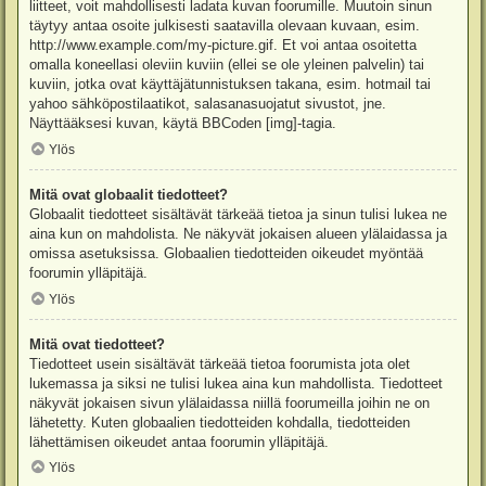
liitteet, voit mahdollisesti ladata kuvan foorumille. Muutoin sinun
täytyy antaa osoite julkisesti saatavilla olevaan kuvaan, esim.
http://www.example.com/my-picture.gif. Et voi antaa osoitetta
omalla koneellasi oleviin kuviin (ellei se ole yleinen palvelin) tai
kuviin, jotka ovat käyttäjätunnistuksen takana, esim. hotmail tai
yahoo sähköpostilaatikot, salasanasuojatut sivustot, jne.
Näyttääksesi kuvan, käytä BBCoden [img]-tagia.
Ylös
Mitä ovat globaalit tiedotteet?
Globaalit tiedotteet sisältävät tärkeää tietoa ja sinun tulisi lukea ne
aina kun on mahdolista. Ne näkyvät jokaisen alueen ylälaidassa ja
omissa asetuksissa. Globaalien tiedotteiden oikeudet myöntää
foorumin ylläpitäjä.
Ylös
Mitä ovat tiedotteet?
Tiedotteet usein sisältävät tärkeää tietoa foorumista jota olet
lukemassa ja siksi ne tulisi lukea aina kun mahdollista. Tiedotteet
näkyvät jokaisen sivun ylälaidassa niillä foorumeilla joihin ne on
lähetetty. Kuten globaalien tiedotteiden kohdalla, tiedotteiden
lähettämisen oikeudet antaa foorumin ylläpitäjä.
Ylös