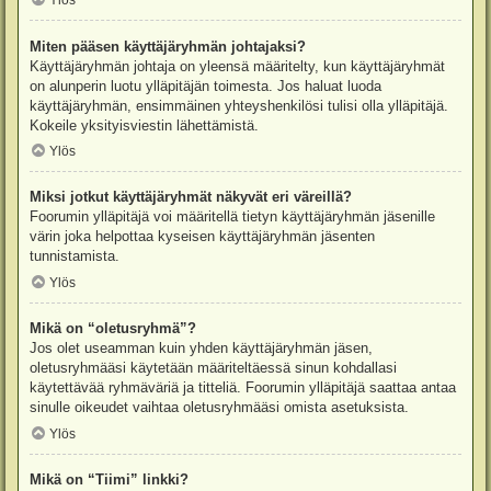
Ylös
Miten pääsen käyttäjäryhmän johtajaksi?
Käyttäjäryhmän johtaja on yleensä määritelty, kun käyttäjäryhmät
on alunperin luotu ylläpitäjän toimesta. Jos haluat luoda
käyttäjäryhmän, ensimmäinen yhteyshenkilösi tulisi olla ylläpitäjä.
Kokeile yksityisviestin lähettämistä.
Ylös
Miksi jotkut käyttäjäryhmät näkyvät eri väreillä?
Foorumin ylläpitäjä voi määritellä tietyn käyttäjäryhmän jäsenille
värin joka helpottaa kyseisen käyttäjäryhmän jäsenten
tunnistamista.
Ylös
Mikä on “oletusryhmä”?
Jos olet useamman kuin yhden käyttäjäryhmän jäsen,
oletusryhmääsi käytetään määriteltäessä sinun kohdallasi
käytettävää ryhmäväriä ja titteliä. Foorumin ylläpitäjä saattaa antaa
sinulle oikeudet vaihtaa oletusryhmääsi omista asetuksista.
Ylös
Mikä on “Tiimi” linkki?