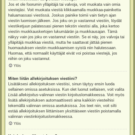
Jos et ole foorumin ylläpitäjä tai valvoja, voit muokata vain omia
viestejäsi. Voit muokata viestiä klikkaamalla muokkaa-painiketta
haluamassasi viestissä. Joskus painike toimii vain tietyn ajan
viestin luomisen jälkeen. Jos joku on jo vastannut viestiin, löydät
viestiketjuun palatessasi pienen tekstin viestisi alla, joka kertoo
viestin muokkauskertojen lukumäärän ja muokkausajan. Tämä
näkyy vain jos joku on vastannut viestiin. Se ei näy, jos valvoja tai
ylläpitäjä muokkaa viestiä, mutta he saattavat jättää pienen
huomautuksen viestin muokkaamisen syistä niin halutessaan.
Huomaa, että normaalit käyttäjät eivät voi poistaa viestejä, jos
niihin on joku vastannut.
Ylös
Miten liitän allekirjoituksen viestiini?
Lisätäksesi allekirjoituksen viestiisi, sinun täytyy ensin luoda
sellainen omissa asetuksissa. Kun olet luonut sellaisen, voit valita
Lisää allekirjoitus
-valinnan viestin kirjoituslomakkeessa. Voit myös
lisätä allekirjoituksen automaattisesti aina kaikkiin viesteihisi
tekemällä valinnan omissa asetuksissa. Jos teet niin, voit silti
estää allekirjoituksen liittämisen yksittäiseen viestiin poistamalla
valinnan viestinkirjoituslomakkeessa.
Ylös