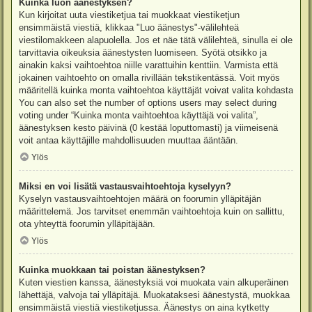
Kuinka luon äänestyksen?
Kun kirjoitat uuta viestiketjua tai muokkaat viestiketjun
ensimmäistä viestiä, klikkaa "Luo äänestys"-välilehteä
viestilomakkeen alapuolella. Jos et näe tätä välilehteä, sinulla ei ole
tarvittavia oikeuksia äänestysten luomiseen. Syötä otsikko ja
ainakin kaksi vaihtoehtoa niille varattuihin kenttiin. Varmista että
jokainen vaihtoehto on omalla rivillään tekstikentässä. Voit myös
määritellä kuinka monta vaihtoehtoa käyttäjät voivat valita kohdasta
You can also set the number of options users may select during
voting under “Kuinka monta vaihtoehtoa käyttäjä voi valita”,
äänestyksen kesto päivinä (0 kestää loputtomasti) ja viimeisenä
voit antaa käyttäjille mahdollisuuden muuttaa ääntään.
Ylös
Miksi en voi lisätä vastausvaihtoehtoja kyselyyn?
Kyselyn vastausvaihtoehtojen määrä on foorumin ylläpitäjän
määrittelemä. Jos tarvitset enemmän vaihtoehtoja kuin on sallittu,
ota yhteyttä foorumin ylläpitäjään.
Ylös
Kuinka muokkaan tai poistan äänestyksen?
Kuten viestien kanssa, äänestyksiä voi muokata vain alkuperäinen
lähettäjä, valvoja tai ylläpitäjä. Muokataksesi äänestystä, muokkaa
ensimmäistä viestiä viestiketjussa. Äänestys on aina kytketty