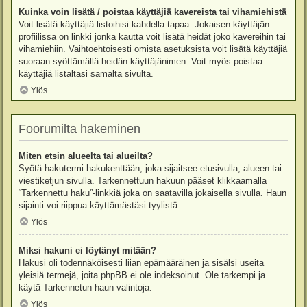
Kuinka voin lisätä / poistaa käyttäjiä kavereista tai vihamiehistä
Voit lisätä käyttäjiä listoihisi kahdella tapaa. Jokaisen käyttäjän
profiilissa on linkki jonka kautta voit lisätä heidät joko kavereihin tai
vihamiehiin. Vaihtoehtoisesti omista asetuksista voit lisätä käyttäjiä
suoraan syöttämällä heidän käyttäjänimen. Voit myös poistaa
käyttäjiä listaltasi samalta sivulta.
Ylös
Foorumilta hakeminen
Miten etsin alueelta tai alueilta?
Syötä hakutermi hakukenttään, joka sijaitsee etusivulla, alueen tai
viestiketjun sivulla. Tarkennettuun hakuun pääset klikkaamalla
“Tarkennettu haku”-linkkiä joka on saatavilla jokaisella sivulla. Haun
sijainti voi riippua käyttämästäsi tyylistä.
Ylös
Miksi hakuni ei löytänyt mitään?
Hakusi oli todennäköisesti liian epämääräinen ja sisälsi useita
yleisiä termejä, joita phpBB ei ole indeksoinut. Ole tarkempi ja
käytä Tarkennetun haun valintoja.
Ylös