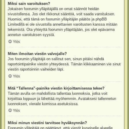
Miksi sain varoituksen?
Jokaisen foorumin ylläpitäjällä on omat säännöt heidän
sivustollensa. Jos olet rikkonut sääntöä, voit saada varoituksen.
Huomioi, että tämä on foorumin ylläpitäjän päätös ja phpBB
Limitedillä ei ole sivustolla annettavien varoitusten kanssa mitään
tekemistä. Ota yhteyttä foorumin ylläpitäjään, jos olet epävarma
annetun varoituksen syystä.
Ylös
Miten ilmoitan viestin valvojalle?
Jos foorumin ylläpitäjä on sallinut sen, sinun pitäisi nähdä
raportointipainike viestin yhteydessä. Tämän klikkaaminen vie sinut
viestin raportoinnin vaiheiden läpi.
Ylös
Mitä “Tallenna”-painike viestin kirjoittamisessa tekee?
Tämän avulla on mahdollista tallentaa luonnoksia, jotka voit
kirjoittaa loppuun ja lähettää myöhemmin. Avataksesi tallennetun
luonnoksen, vieraile komissa asetuksissa.
Ylös
Miksi minun viestini tarvitsee hyväksynnän?
Foorumin ylläpitäjä on päättänyt, että viestit kyseiselle alueelle