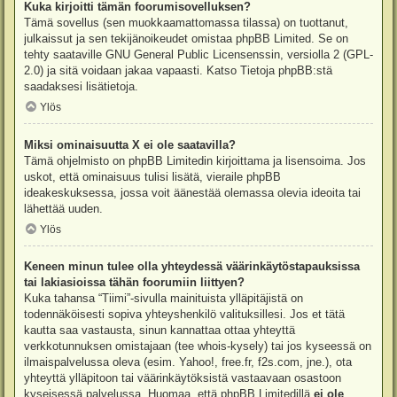
Kuka kirjoitti tämän foorumisovelluksen?
Tämä sovellus (sen muokkaamattomassa tilassa) on tuottanut,
julkaissut ja sen tekijänoikeudet omistaa
phpBB Limited
. Se on
tehty saataville GNU General Public Licensenssin, versiolla 2 (GPL-
2.0) ja sitä voidaan jakaa vapaasti. Katso
Tietoja phpBB:stä
saadaksesi lisätietoja.
Ylös
Miksi ominaisuutta X ei ole saatavilla?
Tämä ohjelmisto on phpBB Limitedin kirjoittama ja lisensoima. Jos
uskot, että ominaisuus tulisi lisätä, vieraile
phpBB
ideakeskuksessa
, jossa voit äänestää olemassa olevia ideoita tai
lähettää uuden.
Ylös
Keneen minun tulee olla yhteydessä väärinkäytöstapauksissa
tai lakiasioissa tähän foorumiin liittyen?
Kuka tahansa “Tiimi”-sivulla mainituista ylläpitäjistä on
todennäköisesti sopiva yhteyshenkilö valituksillesi. Jos et tätä
kautta saa vastausta, sinun kannattaa ottaa yhteyttä
verkkotunnuksen omistajaan (tee
whois-kysely
) tai jos kyseessä on
ilmaispalvelussa oleva (esim. Yahoo!, free.fr, f2s.com, jne.), ota
yhteyttä ylläpitoon tai väärinkäytöksistä vastaavaan osastoon
kyseisessä palvelussa. Huomaa, että phpBB Limitedillä
ei ole