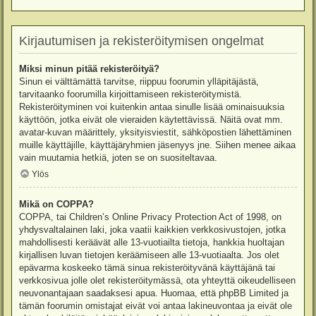
Kirjautumisen ja rekisteröitymisen ongelmat
Miksi minun pitää rekisteröityä?
Sinun ei välttämättä tarvitse, riippuu foorumin ylläpitäjästä,
tarvitaanko foorumilla kirjoittamiseen rekisteröitymistä.
Rekisteröityminen voi kuitenkin antaa sinulle lisää ominaisuuksia
käyttöön, jotka eivät ole vieraiden käytettävissä. Näitä ovat mm.
avatar-kuvan määrittely, yksityisviestit, sähköpostien lähettäminen
muille käyttäjille, käyttäjäryhmien jäsenyys jne. Siihen menee aikaa
vain muutamia hetkiä, joten se on suositeltavaa.
Ylös
Mikä on COPPA?
COPPA, tai Children’s Online Privacy Protection Act of 1998, on
yhdysvaltalainen laki, joka vaatii kaikkien verkkosivustojen, jotka
mahdollisesti keräävät alle 13-vuotiailta tietoja, hankkia huoltajan
kirjallisen luvan tietojen keräämiseen alle 13-vuotiaalta. Jos olet
epävarma koskeeko tämä sinua rekisteröityvänä käyttäjänä tai
verkkosivua jolle olet rekisteröitymässä, ota yhteyttä oikeudelliseen
neuvonantajaan saadaksesi apua. Huomaa, että phpBB Limited ja
tämän foorumin omistajat eivät voi antaa lakineuvontaa ja eivät ole