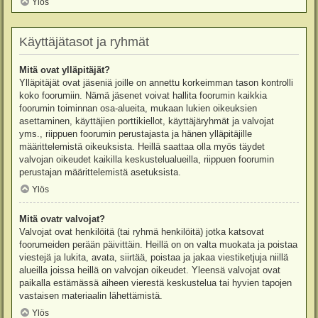
Ylös
Käyttäjätasot ja ryhmät
Mitä ovat ylläpitäjät?
Ylläpitäjät ovat jäseniä joille on annettu korkeimman tason kontrolli
koko foorumiin. Nämä jäsenet voivat hallita foorumin kaikkia
foorumin toiminnan osa-alueita, mukaan lukien oikeuksien
asettaminen, käyttäjien porttikiellot, käyttäjäryhmät ja valvojat
yms., riippuen foorumin perustajasta ja hänen ylläpitäjille
määrittelemistä oikeuksista. Heillä saattaa olla myös täydet
valvojan oikeudet kaikilla keskustelualueilla, riippuen foorumin
perustajan määrittelemistä asetuksista.
Ylös
Mitä ovatr valvojat?
Valvojat ovat henkilöitä (tai ryhmä henkilöitä) jotka katsovat
foorumeiden perään päivittäin. Heillä on on valta muokata ja poistaa
viestejä ja lukita, avata, siirtää, poistaa ja jakaa viestiketjuja niillä
alueilla joissa heillä on valvojan oikeudet. Yleensä valvojat ovat
paikalla estämässä aiheen vierestä keskustelua tai hyvien tapojen
vastaisen materiaalin lähettämistä.
Ylös