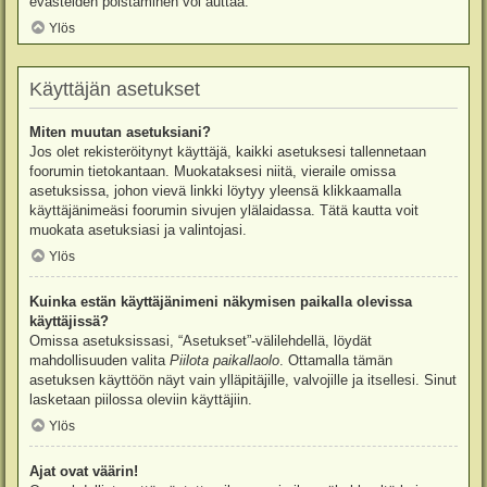
evästeiden poistaminen voi auttaa.
Ylös
Käyttäjän asetukset
Miten muutan asetuksiani?
Jos olet rekisteröitynyt käyttäjä, kaikki asetuksesi tallennetaan
foorumin tietokantaan. Muokataksesi niitä, vieraile omissa
asetuksissa, johon vievä linkki löytyy yleensä klikkaamalla
käyttäjänimeäsi foorumin sivujen ylälaidassa. Tätä kautta voit
muokata asetuksiasi ja valintojasi.
Ylös
Kuinka estän käyttäjänimeni näkymisen paikalla olevissa
käyttäjissä?
Omissa asetuksissasi, “Asetukset”-välilehdellä, löydät
mahdollisuuden valita
Piilota paikallaolo
. Ottamalla tämän
asetuksen käyttöön näyt vain ylläpitäjille, valvojille ja itsellesi. Sinut
lasketaan piilossa oleviin käyttäjiin.
Ylös
Ajat ovat väärin!