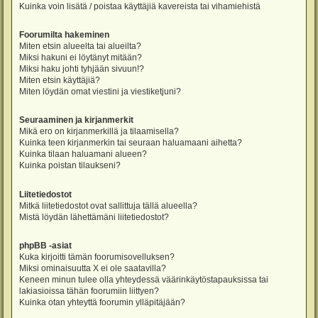
Kuinka voin lisätä / poistaa käyttäjiä kavereista tai vihamiehistä
Foorumilta hakeminen
Miten etsin alueelta tai alueilta?
Miksi hakuni ei löytänyt mitään?
Miksi haku johti tyhjään sivuun!?
Miten etsin käyttäjiä?
Miten löydän omat viestini ja viestiketjuni?
Seuraaminen ja kirjanmerkit
Mikä ero on kirjanmerkillä ja tilaamisella?
Kuinka teen kirjanmerkin tai seuraan haluamaani aihetta?
Kuinka tilaan haluamani alueen?
Kuinka poistan tilaukseni?
Liitetiedostot
Mitkä liitetiedostot ovat sallittuja tällä alueella?
Mistä löydän lähettämäni liitetiedostot?
phpBB -asiat
Kuka kirjoitti tämän foorumisovelluksen?
Miksi ominaisuutta X ei ole saatavilla?
Keneen minun tulee olla yhteydessä väärinkäytöstapauksissa tai
lakiasioissa tähän foorumiin liittyen?
Kuinka otan yhteyttä foorumin ylläpitäjään?