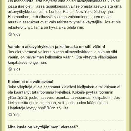
On mahdollista, että näytetty aika on eri aikavyöhykkeeltä kuin se
jossa itse olet. Tässä tapauksessa valitse omista asetuksista oma
aikavyöhykkeesi, esim. Lontoo, Pariisi, New York, Sidney, jne.
Huomaathan, että aikavyöhykkeen vaihtaminen, kuten monet
muutkin asetukset ovat vain rekisteröityneille käyttäjille. Jos et ole
rekisteröitynyt, tämä on hyvä aika tehdä niin.
Ylös
Vaihdoin aikavyöhykkeen ja kellonaika on silti väärin!
Jos olet varmasti valinnut oikean aikavyöhykkeen ja aika on silti
väärin, on palvelimen kellonaika väärin. Ota yhteyttä ylläpitäjään
korjataksesi ongelman.
Ylös
Kieleni ei ole valittavana!
Joko ylläpitäjä ei ole asentanut kielellesi kielipakettia tai kukaan ei
ole kääntänyt tätä foorumia kielellesi. Kokeile pyytää foorumin
ylläpitäjältä, josko hän voisi asentaa tarvitsemasi kielipaketin. Jos
kielipakettia ei ole olemassa, voit luoda uuden käännöksen.
Lisätietoja löytyy
phpBB
®:n sivuilta.
Ylös
Mitä kuvia on käyttäjänimeni vieressä?