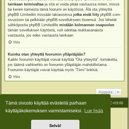
lainkaan toimivaltaa
ja sitä ei voida pitää vastuussa miten, missä
tai kenen toimesta tämä foorumi on käytössä. Älä ota yhteyttä
phpBB Limitediin missään lakiasioissa
jotka eivät liity
phpBB.com-
sivustoon tai pelkkään phpBB-sovellukseen itseensä. Jos lähetät
sähköpostia phpBB Limitedille
mistään kolmannen osapuolen
tämän sovelluksen käytöstä, voit odottaa niukkasanaista
vastausta, jos edes vastausta lainkaan.
Ylös
Kuinka otan yhteyttä foorumin ylläpitäjään?
Kaikki foorumin käyttäjät voivat käyttää “Ota yhteyttä” -lomaketta,
jos täämä vaihtoehto on foorumin ylläpitäjän mahdollistama.
Foorumin käyttäjät voivat käyttää myös “Tiimi”-linkkiä.
Ylös
Hyppää
Tämä sivusto käyttää evästeitä parhaan
Etusivu
Viesti Ylläpidolle
Kaikki ajat ovat
UTC+03:00
käyttäjäkokemuksen varmistamiseksi.
Lue lisää
Keskustelufoorumin ohjelmisto
phpBB
® Forum Software © phpBB Limited
Käännös: phpBB Suomi (lurttinen, harritapio, Pettis)
Style: Green-Style-Slim by Joyce&Luna
phpBB-Style-Design
Selvä!
Yksityisyys
|
Ehdot