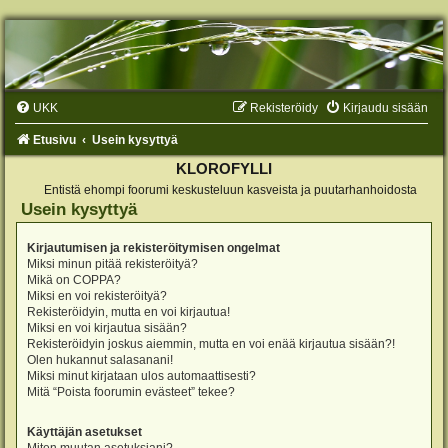
UKK
Rekisteröidy
Kirjaudu sisään
Etusivu
Usein kysyttyä
KLOROFYLLI
Entistä ehompi foorumi keskusteluun kasveista ja puutarhanhoidosta
Usein kysyttyä
Kirjautumisen ja rekisteröitymisen ongelmat
Miksi minun pitää rekisteröityä?
Mikä on COPPA?
Miksi en voi rekisteröityä?
Rekisteröidyin, mutta en voi kirjautua!
Miksi en voi kirjautua sisään?
Rekisteröidyin joskus aiemmin, mutta en voi enää kirjautua sisään?!
Olen hukannut salasanani!
Miksi minut kirjataan ulos automaattisesti?
Mitä “Poista foorumin evästeet” tekee?
Käyttäjän asetukset