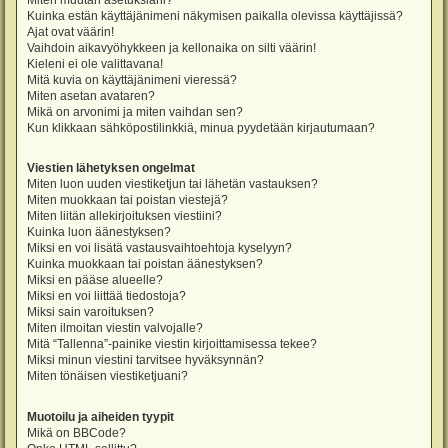
Miten muutan asetuksiani?
Kuinka estän käyttäjänimeni näkymisen paikalla olevissa käyttäjissä?
Ajat ovat väärin!
Vaihdoin aikavyöhykkeen ja kellonaika on silti väärin!
Kieleni ei ole valittavana!
Mitä kuvia on käyttäjänimeni vieressä?
Miten asetan avataren?
Mikä on arvonimi ja miten vaihdan sen?
Kun klikkaan sähköpostilinkkiä, minua pyydetään kirjautumaan?
Viestien lähetyksen ongelmat
Miten luon uuden viestiketjun tai lähetän vastauksen?
Miten muokkaan tai poistan viestejä?
Miten liitän allekirjoituksen viestiini?
Kuinka luon äänestyksen?
Miksi en voi lisätä vastausvaihtoehtoja kyselyyn?
Kuinka muokkaan tai poistan äänestyksen?
Miksi en pääse alueelle?
Miksi en voi liittää tiedostoja?
Miksi sain varoituksen?
Miten ilmoitan viestin valvojalle?
Mitä “Tallenna”-painike viestin kirjoittamisessa tekee?
Miksi minun viestini tarvitsee hyväksynnän?
Miten tönäisen viestiketjuani?
Muotoilu ja aiheiden tyypit
Mikä on BBCode?