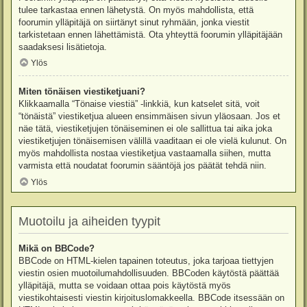
tulee tarkastaa ennen lähetystä. On myös mahdollista, että
foorumin ylläpitäjä on siirtänyt sinut ryhmään, jonka viestit
tarkistetaan ennen lähettämistä. Ota yhteyttä foorumin ylläpitäjään
saadaksesi lisätietoja.
Ylös
Miten tönäisen viestiketjuani?
Klikkaamalla “Tönaise viestiä” -linkkiä, kun katselet sitä, voit
“tönäistä” viestiketjua alueen ensimmäisen sivun yläosaan. Jos et
näe tätä, viestiketjujen tönäiseminen ei ole sallittua tai aika joka
viestiketjujen tönäisemisen välillä vaaditaan ei ole vielä kulunut. On
myös mahdollista nostaa viestiketjua vastaamalla siihen, mutta
varmista että noudatat foorumin sääntöjä jos päätät tehdä niin.
Ylös
Muotoilu ja aiheiden tyypit
Mikä on BBCode?
BBCode on HTML-kielen tapainen toteutus, joka tarjoaa tiettyjen
viestin osien muotoilumahdollisuuden. BBCoden käytöstä päättää
ylläpitäjä, mutta se voidaan ottaa pois käytöstä myös
viestikohtaisesti viestin kirjoituslomakkeella. BBCode itsessään on