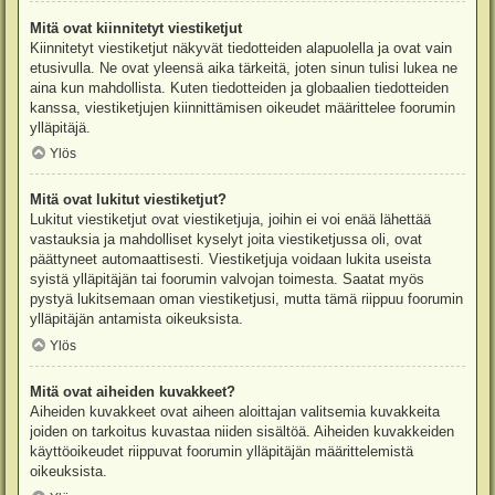
Mitä ovat kiinnitetyt viestiketjut
Kiinnitetyt viestiketjut näkyvät tiedotteiden alapuolella ja ovat vain
etusivulla. Ne ovat yleensä aika tärkeitä, joten sinun tulisi lukea ne
aina kun mahdollista. Kuten tiedotteiden ja globaalien tiedotteiden
kanssa, viestiketjujen kiinnittämisen oikeudet määrittelee foorumin
ylläpitäjä.
Ylös
Mitä ovat lukitut viestiketjut?
Lukitut viestiketjut ovat viestiketjuja, joihin ei voi enää lähettää
vastauksia ja mahdolliset kyselyt joita viestiketjussa oli, ovat
päättyneet automaattisesti. Viestiketjuja voidaan lukita useista
syistä ylläpitäjän tai foorumin valvojan toimesta. Saatat myös
pystyä lukitsemaan oman viestiketjusi, mutta tämä riippuu foorumin
ylläpitäjän antamista oikeuksista.
Ylös
Mitä ovat aiheiden kuvakkeet?
Aiheiden kuvakkeet ovat aiheen aloittajan valitsemia kuvakkeita
joiden on tarkoitus kuvastaa niiden sisältöä. Aiheiden kuvakkeiden
käyttöoikeudet riippuvat foorumin ylläpitäjän määrittelemistä
oikeuksista.