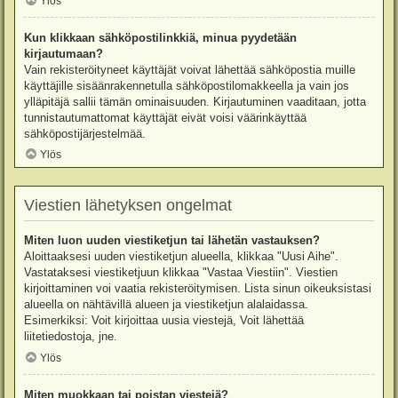
Ylös
Kun klikkaan sähköpostilinkkiä, minua pyydetään
kirjautumaan?
Vain rekisteröityneet käyttäjät voivat lähettää sähköpostia muille
käyttäjille sisäänrakennetulla sähköpostilomakkeella ja vain jos
ylläpitäjä sallii tämän ominaisuuden. Kirjautuminen vaaditaan, jotta
tunnistautumattomat käyttäjät eivät voisi väärinkäyttää
sähköpostijärjestelmää.
Ylös
Viestien lähetyksen ongelmat
Miten luon uuden viestiketjun tai lähetän vastauksen?
Aloittaaksesi uuden viestiketjun alueella, klikkaa "Uusi Aihe".
Vastataksesi viestiketjuun klikkaa "Vastaa Viestiin". Viestien
kirjoittaminen voi vaatia rekisteröitymisen. Lista sinun oikeuksistasi
alueella on nähtävillä alueen ja viestiketjun alalaidassa.
Esimerkiksi: Voit kirjoittaa uusia viestejä, Voit lähettää
liitetiedostoja, jne.
Ylös
Miten muokkaan tai poistan viestejä?