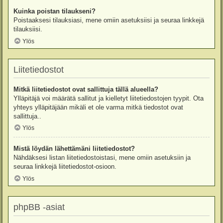
Kuinka poistan tilaukseni?
Poistaaksesi tilauksiasi, mene omiin asetuksiisi ja seuraa linkkejä
tilauksiisi.
Ylös
Liitetiedostot
Mitkä liitetiedostot ovat sallittuja tällä alueella?
Ylläpitäjä voi määrätä sallitut ja kielletyt liitetiedostojen tyypit. Ota
yhteys ylläpitäjään mikäli et ole varma mitkä tiedostot ovat
sallittuja..
Ylös
Mistä löydän lähettämäni liitetiedostot?
Nähdäksesi listan liitetiedostoistasi, mene omiin asetuksiin ja
seuraa linkkejä liitetiedostot-osioon.
Ylös
phpBB -asiat