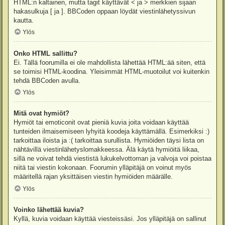
HTML:n kaltainen, mutta tagit käyttävät < ja > merkkien sijaan
hakasulkuja [ ja ]. BBCoden oppaan löydät viestinlähetyssivun
kautta.
Ylös
Onko HTML sallittu?
Ei. Tällä foorumilla ei ole mahdollista lähettää HTML:ää siten, että
se toimisi HTML-koodina. Yleisimmät HTML-muotoilut voi kuitenkin
tehdä BBCoden avulla.
Ylös
Mitä ovat hymiöt?
Hymiöt tai emoticonit ovat pieniä kuvia joita voidaan käyttää
tunteiden ilmaisemiseen lyhyitä koodeja käyttämällä. Esimerkiksi :)
tarkoittaa iloista ja :( tarkoittaa surullista. Hymiöiden täysi lista on
nähtävillä viestinlähetyslomakkeessa. Älä käytä hymiöitä liikaa,
sillä ne voivat tehdä viestistä lukukelvottoman ja valvoja voi poistaa
niitä tai viestin kokonaan. Foorumin ylläpitäjä on voinut myös
määritellä rajan yksittäisen viestin hymiöiden määrälle.
Ylös
Voinko lähettää kuvia?
Kyllä, kuvia voidaan käyttää viesteissäsi. Jos ylläpitäjä on sallinut