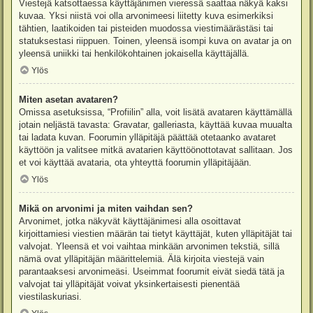
Viestejä katsottaessa käyttäjänimen vieressä saattaa näkyä kaksi
kuvaa. Yksi niistä voi olla arvonimeesi liitetty kuva esimerkiksi
tähtien, laatikoiden tai pisteiden muodossa viestimäärästäsi tai
statuksestasi riippuen. Toinen, yleensä isompi kuva on avatar ja on
yleensä uniikki tai henkilökohtainen jokaisella käyttäjällä.
Ylös
Miten asetan avataren?
Omissa asetuksissa, “Profiilin” alla, voit lisätä avataren käyttämällä
jotain neljästä tavasta: Gravatar, galleriasta, käyttää kuvaa muualta
tai ladata kuvan. Foorumin ylläpitäjä päättää otetaanko avataret
käyttöön ja valitsee mitkä avatarien käyttöönottotavat sallitaan. Jos
et voi käyttää avataria, ota yhteyttä foorumin ylläpitäjään.
Ylös
Mikä on arvonimi ja miten vaihdan sen?
Arvonimet, jotka näkyvät käyttäjänimesi alla osoittavat
kirjoittamiesi viestien määrän tai tietyt käyttäjät, kuten ylläpitäjät tai
valvojat. Yleensä et voi vaihtaa minkään arvonimen tekstiä, sillä
nämä ovat ylläpitäjän määrittelemiä. Älä kirjoita viestejä vain
parantaaksesi arvonimeäsi. Useimmat foorumit eivät siedä tätä ja
valvojat tai ylläpitäjät voivat yksinkertaisesti pienentää
viestilaskuriasi.