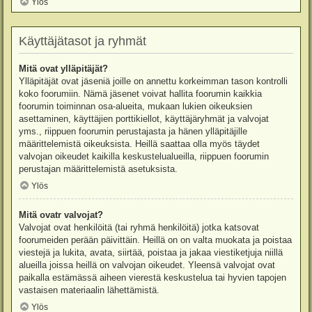
Ylös
Käyttäjätasot ja ryhmät
Mitä ovat ylläpitäjät?
Ylläpitäjät ovat jäseniä joille on annettu korkeimman tason kontrolli
koko foorumiin. Nämä jäsenet voivat hallita foorumin kaikkia
foorumin toiminnan osa-alueita, mukaan lukien oikeuksien
asettaminen, käyttäjien porttikiellot, käyttäjäryhmät ja valvojat
yms., riippuen foorumin perustajasta ja hänen ylläpitäjille
määrittelemistä oikeuksista. Heillä saattaa olla myös täydet
valvojan oikeudet kaikilla keskustelualueilla, riippuen foorumin
perustajan määrittelemistä asetuksista.
Ylös
Mitä ovatr valvojat?
Valvojat ovat henkilöitä (tai ryhmä henkilöitä) jotka katsovat
foorumeiden perään päivittäin. Heillä on on valta muokata ja poistaa
viestejä ja lukita, avata, siirtää, poistaa ja jakaa viestiketjuja niillä
alueilla joissa heillä on valvojan oikeudet. Yleensä valvojat ovat
paikalla estämässä aiheen vierestä keskustelua tai hyvien tapojen
vastaisen materiaalin lähettämistä.
Ylös