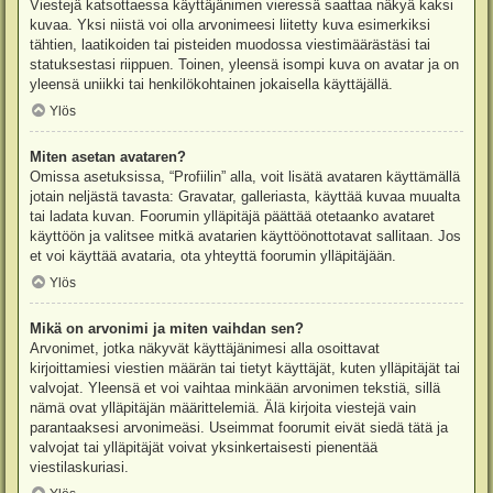
Viestejä katsottaessa käyttäjänimen vieressä saattaa näkyä kaksi
kuvaa. Yksi niistä voi olla arvonimeesi liitetty kuva esimerkiksi
tähtien, laatikoiden tai pisteiden muodossa viestimäärästäsi tai
statuksestasi riippuen. Toinen, yleensä isompi kuva on avatar ja on
yleensä uniikki tai henkilökohtainen jokaisella käyttäjällä.
Ylös
Miten asetan avataren?
Omissa asetuksissa, “Profiilin” alla, voit lisätä avataren käyttämällä
jotain neljästä tavasta: Gravatar, galleriasta, käyttää kuvaa muualta
tai ladata kuvan. Foorumin ylläpitäjä päättää otetaanko avataret
käyttöön ja valitsee mitkä avatarien käyttöönottotavat sallitaan. Jos
et voi käyttää avataria, ota yhteyttä foorumin ylläpitäjään.
Ylös
Mikä on arvonimi ja miten vaihdan sen?
Arvonimet, jotka näkyvät käyttäjänimesi alla osoittavat
kirjoittamiesi viestien määrän tai tietyt käyttäjät, kuten ylläpitäjät tai
valvojat. Yleensä et voi vaihtaa minkään arvonimen tekstiä, sillä
nämä ovat ylläpitäjän määrittelemiä. Älä kirjoita viestejä vain
parantaaksesi arvonimeäsi. Useimmat foorumit eivät siedä tätä ja
valvojat tai ylläpitäjät voivat yksinkertaisesti pienentää
viestilaskuriasi.