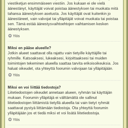
viestiketjun ensimmäiseen viestiin. Jos kukaan ei ole vielä
äänestänyt, käyttäjät voivat poistaa äänestyksen tai muokata mitä
tahansa äänestyksen asetusta. Jos käyttäjät ovat kuitenkin jo
äänestäneet, vain valvojat tai ylläpitäjät voivat muokata tai poistaa
sen. Tämä estää äänestysvaihtoehtojen vaihtamisen kesken
äänestyksen.
Ylös
Miksi en pääse alueelle?
Jotkin alueet saattavat olla rajattu vain tietyille käyttäjille tai
ryhmille. Katsoaksesi, lukeaksesi, kirjoittaaksesi tai muiden
toimintojen tekeminen alueella saattaa tarvita erikoisoikeuksia. Jos
haluat oikeudet, ota yhteyttä foorumin valvojaan tai ylläpitäjään.
Ylös
Miksi en voi liittää tiedostoja?
Liitetiedostojen oikeudet annetaan alueen, ryhmän tai käyttäjän
mukaan. Foorumin ylläpitäjä ei välttämättä ole sallinut
liitetiedostojen liittämistä tietyllä alueella tai vain tietyt ryhmät
saattavat pystyä liittämään tiedostoja. Ota yhteyttä foorumin
ylläpitäjään jos et tiedä miksi et voi lisätä liitetiedostoja.
Ylös