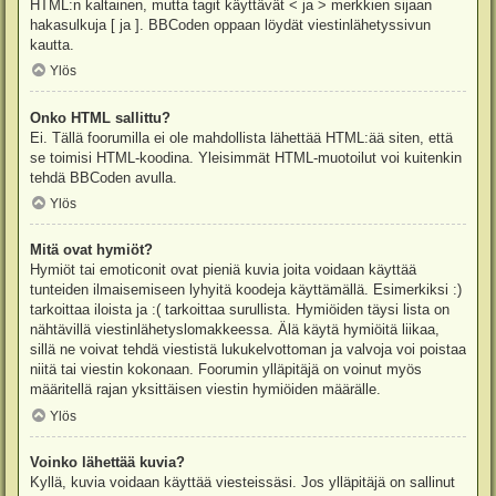
HTML:n kaltainen, mutta tagit käyttävät < ja > merkkien sijaan
hakasulkuja [ ja ]. BBCoden oppaan löydät viestinlähetyssivun
kautta.
Ylös
Onko HTML sallittu?
Ei. Tällä foorumilla ei ole mahdollista lähettää HTML:ää siten, että
se toimisi HTML-koodina. Yleisimmät HTML-muotoilut voi kuitenkin
tehdä BBCoden avulla.
Ylös
Mitä ovat hymiöt?
Hymiöt tai emoticonit ovat pieniä kuvia joita voidaan käyttää
tunteiden ilmaisemiseen lyhyitä koodeja käyttämällä. Esimerkiksi :)
tarkoittaa iloista ja :( tarkoittaa surullista. Hymiöiden täysi lista on
nähtävillä viestinlähetyslomakkeessa. Älä käytä hymiöitä liikaa,
sillä ne voivat tehdä viestistä lukukelvottoman ja valvoja voi poistaa
niitä tai viestin kokonaan. Foorumin ylläpitäjä on voinut myös
määritellä rajan yksittäisen viestin hymiöiden määrälle.
Ylös
Voinko lähettää kuvia?
Kyllä, kuvia voidaan käyttää viesteissäsi. Jos ylläpitäjä on sallinut