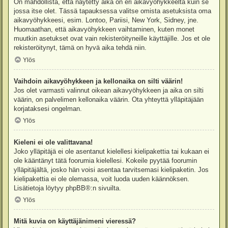
On mahdollista, että näytetty aika on eri aikavyöhykkeeltä kuin se
jossa itse olet. Tässä tapauksessa valitse omista asetuksista oma
aikavyöhykkeesi, esim. Lontoo, Pariisi, New York, Sidney, jne.
Huomaathan, että aikavyöhykkeen vaihtaminen, kuten monet
muutkin asetukset ovat vain rekisteröityneille käyttäjille. Jos et ole
rekisteröitynyt, tämä on hyvä aika tehdä niin.
Ylös
Vaihdoin aikavyöhykkeen ja kellonaika on silti väärin!
Jos olet varmasti valinnut oikean aikavyöhykkeen ja aika on silti
väärin, on palvelimen kellonaika väärin. Ota yhteyttä ylläpitäjään
korjataksesi ongelman.
Ylös
Kieleni ei ole valittavana!
Joko ylläpitäjä ei ole asentanut kielellesi kielipakettia tai kukaan ei
ole kääntänyt tätä foorumia kielellesi. Kokeile pyytää foorumin
ylläpitäjältä, josko hän voisi asentaa tarvitsemasi kielipaketin. Jos
kielipakettia ei ole olemassa, voit luoda uuden käännöksen.
Lisätietoja löytyy
phpBB
®:n sivuilta.
Ylös
Mitä kuvia on käyttäjänimeni vieressä?