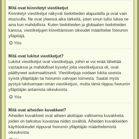
Mitä ovat kiinnitetyt viestiketjut
Kiinnitetyt viestiketjut näkyvät tiedotteiden alapuolella ja ovat vain
etusivulla. Ne ovat yleensä aika tärkeitä, joten sinun tulisi lukea ne
aina kun mahdollista. Kuten tiedotteiden ja globaalien tiedotteiden
kanssa, viestiketjujen kiinnittämisen oikeudet määrittelee foorumin
ylläpitäjä.
Ylös
Mitä ovat lukitut viestiketjut?
Lukitut viestiketjut ovat viestiketjuja, joihin ei voi enää lähettää
vastauksia ja mahdolliset kyselyt joita viestiketjussa oli, ovat
päättyneet automaattisesti. Viestiketjuja voidaan lukita useista
syistä ylläpitäjän tai foorumin valvojan toimesta. Saatat myös
pystyä lukitsemaan oman viestiketjusi, mutta tämä riippuu foorumin
ylläpitäjän antamista oikeuksista.
Ylös
Mitä ovat aiheiden kuvakkeet?
Aiheiden kuvakkeet ovat aiheen aloittajan valitsemia kuvakkeita
joiden on tarkoitus kuvastaa niiden sisältöä. Aiheiden kuvakkeiden
käyttöoikeudet riippuvat foorumin ylläpitäjän määrittelemistä
oikeuksista.