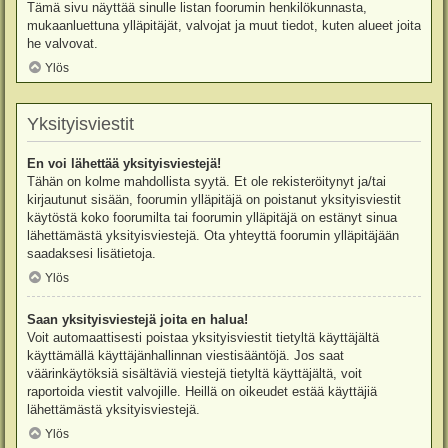
Tämä sivu näyttää sinulle listan foorumin henkilökunnasta,
mukaanluettuna ylläpitäjät, valvojat ja muut tiedot, kuten alueet joita
he valvovat.
Ylös
Yksityisviestit
En voi lähettää yksityisviestejä!
Tähän on kolme mahdollista syytä. Et ole rekisteröitynyt ja/tai
kirjautunut sisään, foorumin ylläpitäjä on poistanut yksityisviestit
käytöstä koko foorumilta tai foorumin ylläpitäjä on estänyt sinua
lähettämästä yksityisviestejä. Ota yhteyttä foorumin ylläpitäjään
saadaksesi lisätietoja.
Ylös
Saan yksityisviestejä joita en halua!
Voit automaattisesti poistaa yksityisviestit tietyltä käyttäjältä
käyttämällä käyttäjänhallinnan viestisääntöjä. Jos saat
väärinkäytöksiä sisältäviä viestejä tietyltä käyttäjältä, voit
raportoida viestit valvojille. Heillä on oikeudet estää käyttäjiä
lähettämästä yksityisviestejä.
Ylös