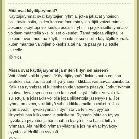
Mitä ovat käyttäjäryhmät?
Käyttäjäryhmät ovat käyttäjien ryhmiä, jotka jakavat yhteisön
hallittaviin osiin, joiden kanssa foorumin ylläpitäjät voivat toimia.
Jokainen käyttäjä voi kuulua useisiin ryhmiin ja jokaiselle ryhmälle
voidaan määritellä yksilölliset oikeudet. Tämä tarjoaa ylläpitäjille
helpon tavan muuttaa käyttäjien oikeuksia useille käyttäjille kerralla,
kuten muuttaa valvojien oikeuksia tai hallita pääsyä suljetulle
alueelle.
Ylös
Missä ovat käyttäjäryhmät ja miten liityn sellaiseen?
Voit nähdä kaikki ryhmät “Käyttäjäryhmät”-linkin kautta omissa
asetuksissa. Jos haluat liittyä yhteen, klikkaa vastaavaa painiketta.
Kaikissa ryhmissä ei kuitenkaan ole vapaata pääsyä. Jotkut ryhmät
vaativat hyväksynnän ennen kuin voit liittyä. Jotkut voivat olla
suljettuja ja joissakin voi olla jopa piilotettuja jäsenyyksiä. Jos
ryhmä on avoin, voit liittyä siihen klikkaamalla painiketta. Jos
ryhmä vaatii hyväksynnän liittymistä varten, voit pyytää
liittymislupaa klikkaamalla painiketta. Ryhmän johtajan täytyy
hyväksyä pyyntösi ja hän saattaa kysyä miksi haluat liittyä
ryhmään. Älä häiriköi ryhmän ylläpitäjiä jos he eivät hyväksy
pyyntöäsi. Heillä on syynsä.