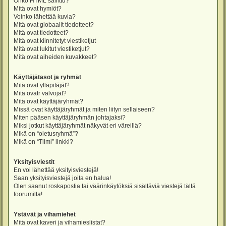
Onko HTML sallittu?
Mitä ovat hymiöt?
Voinko lähettää kuvia?
Mitä ovat globaalit tiedotteet?
Mitä ovat tiedotteet?
Mitä ovat kiinnitetyt viestiketjut
Mitä ovat lukitut viestiketjut?
Mitä ovat aiheiden kuvakkeet?
Käyttäjätasot ja ryhmät
Mitä ovat ylläpitäjät?
Mitä ovatr valvojat?
Mitä ovat käyttäjäryhmät?
Missä ovat käyttäjäryhmät ja miten liityn sellaiseen?
Miten pääsen käyttäjäryhmän johtajaksi?
Miksi jotkut käyttäjäryhmät näkyvät eri väreillä?
Mikä on “oletusryhmä”?
Mikä on “Tiimi” linkki?
Yksityisviestit
En voi lähettää yksityisviestejä!
Saan yksityisviestejä joita en halua!
Olen saanut roskapostia tai väärinkäytöksiä sisältäviä viestejä tältä
foorumilta!
Ystävät ja vihamiehet
Mitä ovat kaveri ja vihamieslistat?