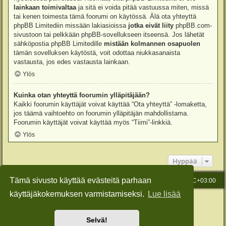
lainkaan toimivaltaa
ja sitä ei voida pitää vastuussa miten, missä
tai kenen toimesta tämä foorumi on käytössä. Älä ota yhteyttä
phpBB Limitediin missään lakiasioissa
jotka eivät liity
phpBB.com-
sivustoon tai pelkkään phpBB-sovellukseen itseensä. Jos lähetät
sähköpostia phpBB Limitedille
mistään kolmannen osapuolen
tämän sovelluksen käytöstä, voit odottaa niukkasanaista
vastausta, jos edes vastausta lainkaan.
Ylös
Kuinka otan yhteyttä foorumin ylläpitäjään?
Kaikki foorumin käyttäjät voivat käyttää “Ota yhteyttä” -lomaketta,
jos täämä vaihtoehto on foorumin ylläpitäjän mahdollistama.
Foorumin käyttäjät voivat käyttää myös “Tiimi”-linkkiä.
Ylös
Hyppää
Tämä sivusto käyttää evästeitä parhaan
Etusivu
Viesti Ylläpidolle
Kaikki ajat ovat
UTC+03:00
käyttäjäkokemuksen varmistamiseksi.
Lue lisää
Keskustelufoorumin ohjelmisto
phpBB
® Forum Software © phpBB Limited
Käännös: phpBB Suomi (lurttinen, harritapio, Pettis)
Style: Green-Style-Slim by Joyce&Luna
phpBB-Style-Design
Selvä!
Yksityisyys
|
Ehdot