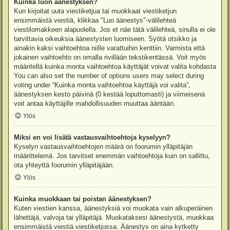
Kuinka luon äänestyksen?
Kun kirjoitat uuta viestiketjua tai muokkaat viestiketjun
ensimmäistä viestiä, klikkaa "Luo äänestys"-välilehteä
viestilomakkeen alapuolella. Jos et näe tätä välilehteä, sinulla ei ole
tarvittavia oikeuksia äänestysten luomiseen. Syötä otsikko ja
ainakin kaksi vaihtoehtoa niille varattuihin kenttiin. Varmista että
jokainen vaihtoehto on omalla rivillään tekstikentässä. Voit myös
määritellä kuinka monta vaihtoehtoa käyttäjät voivat valita kohdasta
You can also set the number of options users may select during
voting under “Kuinka monta vaihtoehtoa käyttäjä voi valita”,
äänestyksen kesto päivinä (0 kestää loputtomasti) ja viimeisenä
voit antaa käyttäjille mahdollisuuden muuttaa ääntään.
Ylös
Miksi en voi lisätä vastausvaihtoehtoja kyselyyn?
Kyselyn vastausvaihtoehtojen määrä on foorumin ylläpitäjän
määrittelemä. Jos tarvitset enemmän vaihtoehtoja kuin on sallittu,
ota yhteyttä foorumin ylläpitäjään.
Ylös
Kuinka muokkaan tai poistan äänestyksen?
Kuten viestien kanssa, äänestyksiä voi muokata vain alkuperäinen
lähettäjä, valvoja tai ylläpitäjä. Muokataksesi äänestystä, muokkaa
ensimmäistä viestiä viestiketjussa. Äänestys on aina kytketty