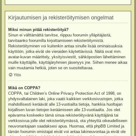
Kirjautumisen ja rekisteröitymisen ongelmat
Miksi minun pitää rekisteröityä?
Sinun ei välttämättä tarvitse, riippuu foorumin ylläpitäjästä,
tarvitaanko foorumilla kirjoittamiseen rekisteröitymistä.
Rekisteröityminen voi kuitenkin antaa sinulle lisää ominaisuuksia
käyttöön, jotka eivät ole vieraiden käytettävissä. Näitä ovat mm.
avatar-kuvan määrittely, yksityisviestit, sähköpostien lähettäminen
muille käyttäjille, käyttäjäryhmien jäsenyys jne. Siihen menee aikaa
vain muutamia hetkiä, joten se on suositeltavaa.
Ylös
Mikä on COPPA?
COPPA, tai Children’s Online Privacy Protection Act of 1998, on
yhdysvaltalainen laki, joka vaatii kaikkien verkkosivustojen, jotka
mahdollisesti keräävät alle 13-vuotiailta tietoja, hankkia huoltajan
kirjallisen luvan tietojen keräämiseen alle 13-vuotiaalta. Jos olet
epävarma koskeeko tämä sinua rekisteröityvänä käyttäjänä tai
verkkosivua jolle olet rekisteröitymässä, ota yhteyttä oikeudelliseen
neuvonantajaan saadaksesi apua. Huomaa, että phpBB Limited ja
tämän foorumin omistajat eivät voi antaa lakineuvontaa ja eivät ole