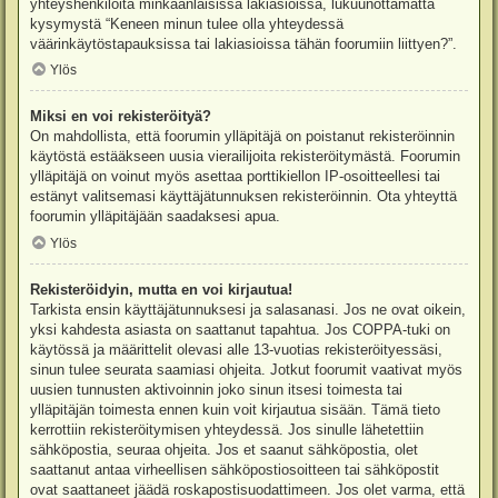
yhteyshenkilöitä minkäänlaisissa lakiasioissa, lukuunottamatta
kysymystä “Keneen minun tulee olla yhteydessä
väärinkäytöstapauksissa tai lakiasioissa tähän foorumiin liittyen?”.
Ylös
Miksi en voi rekisteröityä?
On mahdollista, että foorumin ylläpitäjä on poistanut rekisteröinnin
käytöstä estääkseen uusia vierailijoita rekisteröitymästä. Foorumin
ylläpitäjä on voinut myös asettaa porttikiellon IP-osoitteellesi tai
estänyt valitsemasi käyttäjätunnuksen rekisteröinnin. Ota yhteyttä
foorumin ylläpitäjään saadaksesi apua.
Ylös
Rekisteröidyin, mutta en voi kirjautua!
Tarkista ensin käyttäjätunnuksesi ja salasanasi. Jos ne ovat oikein,
yksi kahdesta asiasta on saattanut tapahtua. Jos COPPA-tuki on
käytössä ja määrittelit olevasi alle 13-vuotias rekisteröityessäsi,
sinun tulee seurata saamiasi ohjeita. Jotkut foorumit vaativat myös
uusien tunnusten aktivoinnin joko sinun itsesi toimesta tai
ylläpitäjän toimesta ennen kuin voit kirjautua sisään. Tämä tieto
kerrottiin rekisteröitymisen yhteydessä. Jos sinulle lähetettiin
sähköpostia, seuraa ohjeita. Jos et saanut sähköpostia, olet
saattanut antaa virheellisen sähköpostiosoitteen tai sähköpostit
ovat saattaneet jäädä roskapostisuodattimeen. Jos olet varma, että