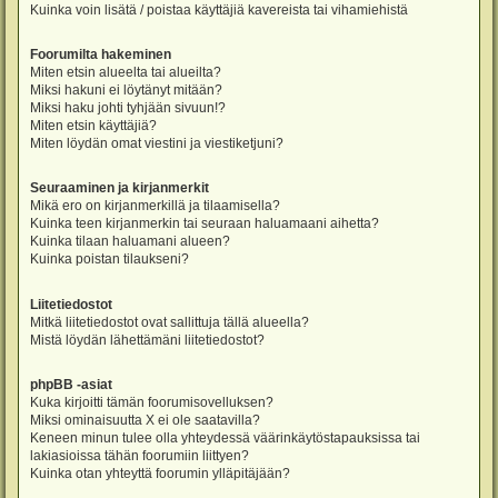
Kuinka voin lisätä / poistaa käyttäjiä kavereista tai vihamiehistä
Foorumilta hakeminen
Miten etsin alueelta tai alueilta?
Miksi hakuni ei löytänyt mitään?
Miksi haku johti tyhjään sivuun!?
Miten etsin käyttäjiä?
Miten löydän omat viestini ja viestiketjuni?
Seuraaminen ja kirjanmerkit
Mikä ero on kirjanmerkillä ja tilaamisella?
Kuinka teen kirjanmerkin tai seuraan haluamaani aihetta?
Kuinka tilaan haluamani alueen?
Kuinka poistan tilaukseni?
Liitetiedostot
Mitkä liitetiedostot ovat sallittuja tällä alueella?
Mistä löydän lähettämäni liitetiedostot?
phpBB -asiat
Kuka kirjoitti tämän foorumisovelluksen?
Miksi ominaisuutta X ei ole saatavilla?
Keneen minun tulee olla yhteydessä väärinkäytöstapauksissa tai
lakiasioissa tähän foorumiin liittyen?
Kuinka otan yhteyttä foorumin ylläpitäjään?