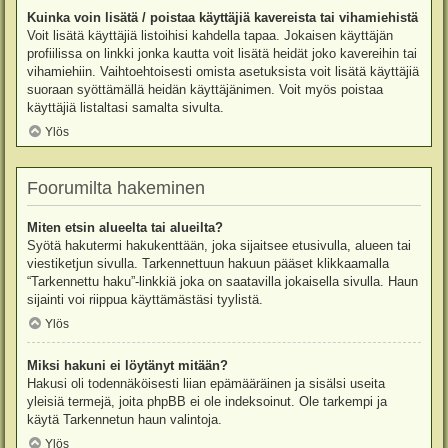
Kuinka voin lisätä / poistaa käyttäjiä kavereista tai vihamiehistä
Voit lisätä käyttäjiä listoihisi kahdella tapaa. Jokaisen käyttäjän
profiilissa on linkki jonka kautta voit lisätä heidät joko kavereihin tai
vihamiehiin. Vaihtoehtoisesti omista asetuksista voit lisätä käyttäjiä
suoraan syöttämällä heidän käyttäjänimen. Voit myös poistaa
käyttäjiä listaltasi samalta sivulta.
Ylös
Foorumilta hakeminen
Miten etsin alueelta tai alueilta?
Syötä hakutermi hakukenttään, joka sijaitsee etusivulla, alueen tai
viestiketjun sivulla. Tarkennettuun hakuun pääset klikkaamalla
“Tarkennettu haku”-linkkiä joka on saatavilla jokaisella sivulla. Haun
sijainti voi riippua käyttämästäsi tyylistä.
Ylös
Miksi hakuni ei löytänyt mitään?
Hakusi oli todennäköisesti liian epämääräinen ja sisälsi useita
yleisiä termejä, joita phpBB ei ole indeksoinut. Ole tarkempi ja
käytä Tarkennetun haun valintoja.
Ylös