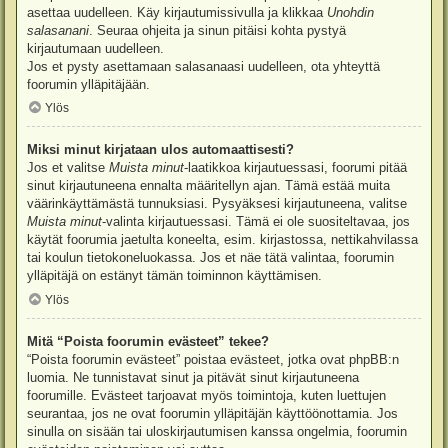
asettaa uudelleen. Käy kirjautumissivulla ja klikkaa
Unohdin
salasanani
. Seuraa ohjeita ja sinun pitäisi kohta pystyä
kirjautumaan uudelleen.
Jos et pysty asettamaan salasanaasi uudelleen, ota yhteyttä
foorumin ylläpitäjään.
Ylös
Miksi minut kirjataan ulos automaattisesti?
Jos et valitse
Muista minut
-laatikkoa kirjautuessasi, foorumi pitää
sinut kirjautuneena ennalta määritellyn ajan. Tämä estää muita
väärinkäyttämästä tunnuksiasi. Pysyäksesi kirjautuneena, valitse
Muista minut
-valinta kirjautuessasi. Tämä ei ole suositeltavaa, jos
käytät foorumia jaetulta koneelta, esim. kirjastossa, nettikahvilassa
tai koulun tietokoneluokassa. Jos et näe tätä valintaa, foorumin
ylläpitäjä on estänyt tämän toiminnon käyttämisen.
Ylös
Mitä “Poista foorumin evästeet” tekee?
“Poista foorumin evästeet” poistaa evästeet, jotka ovat phpBB:n
luomia. Ne tunnistavat sinut ja pitävät sinut kirjautuneena
foorumille. Evästeet tarjoavat myös toimintoja, kuten luettujen
seurantaa, jos ne ovat foorumin ylläpitäjän käyttöönottamia. Jos
sinulla on sisään tai uloskirjautumisen kanssa ongelmia, foorumin