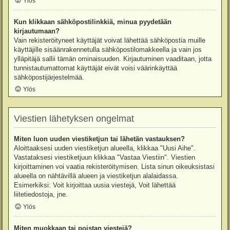
Ylös
Kun klikkaan sähköpostilinkkiä, minua pyydetään
kirjautumaan?
Vain rekisteröityneet käyttäjät voivat lähettää sähköpostia muille
käyttäjille sisäänrakennetulla sähköpostilomakkeella ja vain jos
ylläpitäjä sallii tämän ominaisuuden. Kirjautuminen vaaditaan, jotta
tunnistautumattomat käyttäjät eivät voisi väärinkäyttää
sähköpostijärjestelmää.
Ylös
Viestien lähetyksen ongelmat
Miten luon uuden viestiketjun tai lähetän vastauksen?
Aloittaaksesi uuden viestiketjun alueella, klikkaa "Uusi Aihe".
Vastataksesi viestiketjuun klikkaa "Vastaa Viestiin". Viestien
kirjoittaminen voi vaatia rekisteröitymisen. Lista sinun oikeuksistasi
alueella on nähtävillä alueen ja viestiketjun alalaidassa.
Esimerkiksi: Voit kirjoittaa uusia viestejä, Voit lähettää
liitetiedostoja, jne.
Ylös
Miten muokkaan tai poistan viestejä?