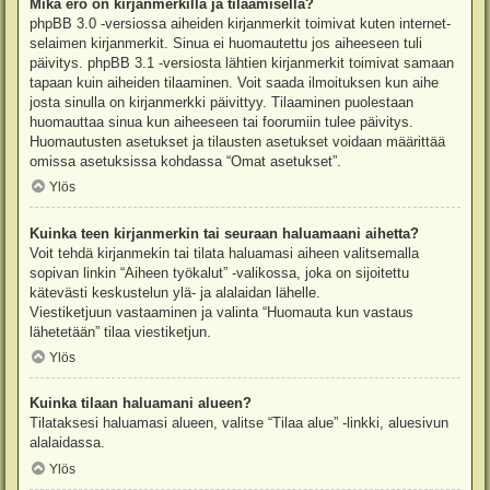
Mikä ero on kirjanmerkillä ja tilaamisella?
phpBB 3.0 -versiossa aiheiden kirjanmerkit toimivat kuten internet-
selaimen kirjanmerkit. Sinua ei huomautettu jos aiheeseen tuli
päivitys. phpBB 3.1 -versiosta lähtien kirjanmerkit toimivat samaan
tapaan kuin aiheiden tilaaminen. Voit saada ilmoituksen kun aihe
josta sinulla on kirjanmerkki päivittyy. Tilaaminen puolestaan
huomauttaa sinua kun aiheeseen tai foorumiin tulee päivitys.
Huomautusten asetukset ja tilausten asetukset voidaan määrittää
omissa asetuksissa kohdassa “Omat asetukset”.
Ylös
Kuinka teen kirjanmerkin tai seuraan haluamaani aihetta?
Voit tehdä kirjanmekin tai tilata haluamasi aiheen valitsemalla
sopivan linkin “Aiheen työkalut” -valikossa, joka on sijoitettu
kätevästi keskustelun ylä- ja alalaidan lähelle.
Viestiketjuun vastaaminen ja valinta “Huomauta kun vastaus
lähetetään” tilaa viestiketjun.
Ylös
Kuinka tilaan haluamani alueen?
Tilataksesi haluamasi alueen, valitse “Tilaa alue” -linkki, aluesivun
alalaidassa.
Ylös