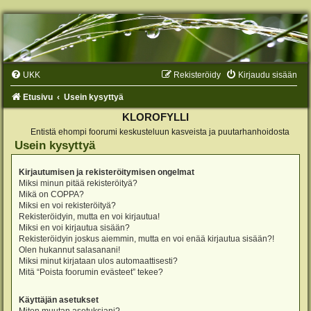
UKK
Rekisteröidy
Kirjaudu sisään
Etusivu
Usein kysyttyä
KLOROFYLLI
Entistä ehompi foorumi keskusteluun kasveista ja puutarhanhoidosta
Usein kysyttyä
Kirjautumisen ja rekisteröitymisen ongelmat
Miksi minun pitää rekisteröityä?
Mikä on COPPA?
Miksi en voi rekisteröityä?
Rekisteröidyin, mutta en voi kirjautua!
Miksi en voi kirjautua sisään?
Rekisteröidyin joskus aiemmin, mutta en voi enää kirjautua sisään?!
Olen hukannut salasanani!
Miksi minut kirjataan ulos automaattisesti?
Mitä “Poista foorumin evästeet” tekee?
Käyttäjän asetukset