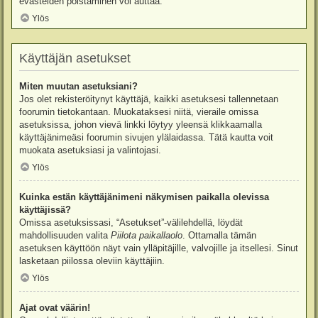
evästeiden poistaminen voi auttaa.
Ylös
Käyttäjän asetukset
Miten muutan asetuksiani?
Jos olet rekisteröitynyt käyttäjä, kaikki asetuksesi tallennetaan
foorumin tietokantaan. Muokataksesi niitä, vieraile omissa
asetuksissa, johon vievä linkki löytyy yleensä klikkaamalla
käyttäjänimeäsi foorumin sivujen ylälaidassa. Tätä kautta voit
muokata asetuksiasi ja valintojasi.
Ylös
Kuinka estän käyttäjänimeni näkymisen paikalla olevissa
käyttäjissä?
Omissa asetuksissasi, “Asetukset”-välilehdellä, löydät
mahdollisuuden valita
Piilota paikallaolo
. Ottamalla tämän
asetuksen käyttöön näyt vain ylläpitäjille, valvojille ja itsellesi. Sinut
lasketaan piilossa oleviin käyttäjiin.
Ylös
Ajat ovat väärin!