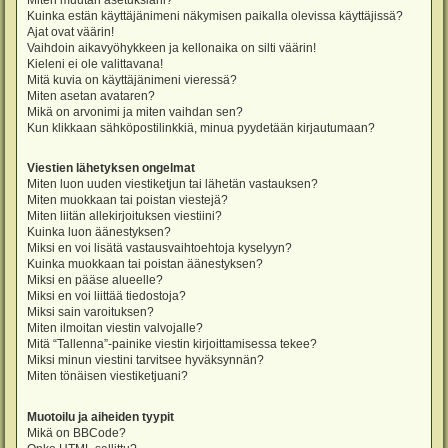
Miten muutan asetuksiani?
Kuinka estän käyttäjänimeni näkymisen paikalla olevissa käyttäjissä?
Ajat ovat väärin!
Vaihdoin aikavyöhykkeen ja kellonaika on silti väärin!
Kieleni ei ole valittavana!
Mitä kuvia on käyttäjänimeni vieressä?
Miten asetan avataren?
Mikä on arvonimi ja miten vaihdan sen?
Kun klikkaan sähköpostilinkkiä, minua pyydetään kirjautumaan?
Viestien lähetyksen ongelmat
Miten luon uuden viestiketjun tai lähetän vastauksen?
Miten muokkaan tai poistan viestejä?
Miten liitän allekirjoituksen viestiini?
Kuinka luon äänestyksen?
Miksi en voi lisätä vastausvaihtoehtoja kyselyyn?
Kuinka muokkaan tai poistan äänestyksen?
Miksi en pääse alueelle?
Miksi en voi liittää tiedostoja?
Miksi sain varoituksen?
Miten ilmoitan viestin valvojalle?
Mitä “Tallenna”-painike viestin kirjoittamisessa tekee?
Miksi minun viestini tarvitsee hyväksynnän?
Miten tönäisen viestiketjuani?
Muotoilu ja aiheiden tyypit
Mikä on BBCode?