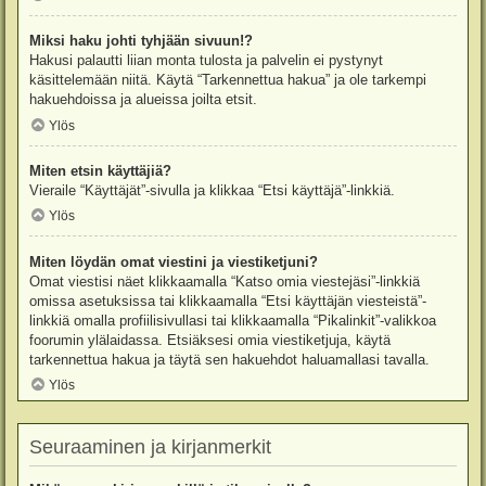
Miksi haku johti tyhjään sivuun!?
Hakusi palautti liian monta tulosta ja palvelin ei pystynyt
käsittelemään niitä. Käytä “Tarkennettua hakua” ja ole tarkempi
hakuehdoissa ja alueissa joilta etsit.
Ylös
Miten etsin käyttäjiä?
Vieraile “Käyttäjät”-sivulla ja klikkaa “Etsi käyttäjä”-linkkiä.
Ylös
Miten löydän omat viestini ja viestiketjuni?
Omat viestisi näet klikkaamalla “Katso omia viestejäsi”-linkkiä
omissa asetuksissa tai klikkaamalla “Etsi käyttäjän viesteistä”-
linkkiä omalla profiilisivullasi tai klikkaamalla “Pikalinkit”-valikkoa
foorumin ylälaidassa. Etsiäksesi omia viestiketjuja, käytä
tarkennettua hakua ja täytä sen hakuehdot haluamallasi tavalla.
Ylös
Seuraaminen ja kirjanmerkit