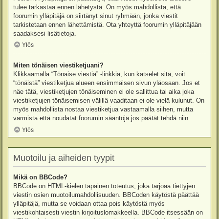
tulee tarkastaa ennen lähetystä. On myös mahdollista, että
foorumin ylläpitäjä on siirtänyt sinut ryhmään, jonka viestit
tarkistetaan ennen lähettämistä. Ota yhteyttä foorumin ylläpitäjään
saadaksesi lisätietoja.
Ylös
Miten tönäisen viestiketjuani?
Klikkaamalla “Tönaise viestiä” -linkkiä, kun katselet sitä, voit
“tönäistä” viestiketjua alueen ensimmäisen sivun yläosaan. Jos et
näe tätä, viestiketjujen tönäiseminen ei ole sallittua tai aika joka
viestiketjujen tönäisemisen välillä vaaditaan ei ole vielä kulunut. On
myös mahdollista nostaa viestiketjua vastaamalla siihen, mutta
varmista että noudatat foorumin sääntöjä jos päätät tehdä niin.
Ylös
Muotoilu ja aiheiden tyypit
Mikä on BBCode?
BBCode on HTML-kielen tapainen toteutus, joka tarjoaa tiettyjen
viestin osien muotoilumahdollisuuden. BBCoden käytöstä päättää
ylläpitäjä, mutta se voidaan ottaa pois käytöstä myös
viestikohtaisesti viestin kirjoituslomakkeella. BBCode itsessään on