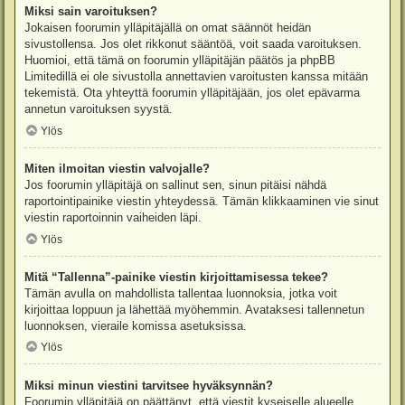
Miksi sain varoituksen?
Jokaisen foorumin ylläpitäjällä on omat säännöt heidän
sivustollensa. Jos olet rikkonut sääntöä, voit saada varoituksen.
Huomioi, että tämä on foorumin ylläpitäjän päätös ja phpBB
Limitedillä ei ole sivustolla annettavien varoitusten kanssa mitään
tekemistä. Ota yhteyttä foorumin ylläpitäjään, jos olet epävarma
annetun varoituksen syystä.
Ylös
Miten ilmoitan viestin valvojalle?
Jos foorumin ylläpitäjä on sallinut sen, sinun pitäisi nähdä
raportointipainike viestin yhteydessä. Tämän klikkaaminen vie sinut
viestin raportoinnin vaiheiden läpi.
Ylös
Mitä “Tallenna”-painike viestin kirjoittamisessa tekee?
Tämän avulla on mahdollista tallentaa luonnoksia, jotka voit
kirjoittaa loppuun ja lähettää myöhemmin. Avataksesi tallennetun
luonnoksen, vieraile komissa asetuksissa.
Ylös
Miksi minun viestini tarvitsee hyväksynnän?
Foorumin ylläpitäjä on päättänyt, että viestit kyseiselle alueelle