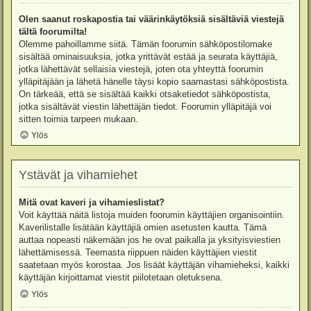
Olen saanut roskapostia tai väärinkäytöksiä sisältäviä viestejä
tältä foorumilta!
Olemme pahoillamme siitä. Tämän foorumin sähköpostilomake
sisältää ominaisuuksia, jotka yrittävät estää ja seurata käyttäjiä,
jotka lähettävät sellaisia viestejä, joten ota yhteyttä foorumin
ylläpitäjään ja lähetä hänelle täysi kopio saamastasi sähköpostista.
On tärkeää, että se sisältää kaikki otsaketiedot sähköpostista,
jotka sisältävät viestin lähettäjän tiedot. Foorumin ylläpitäjä voi
sitten toimia tarpeen mukaan.
Ylös
Ystävät ja vihamiehet
Mitä ovat kaveri ja vihamieslistat?
Voit käyttää näitä listoja muiden foorumin käyttäjien organisointiin.
Kaverilistalle lisätään käyttäjiä omien asetusten kautta. Tämä
auttaa nopeasti näkemään jos he ovat paikalla ja yksityisviestien
lähettämisessä. Teemasta riippuen näiden käyttäjien viestit
saatetaan myös korostaa. Jos lisäät käyttäjän vihamieheksi, kaikki
käyttäjän kirjoittamat viestit piilotetaan oletuksena.
Ylös