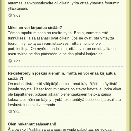
antamasi sähköpostiosoite oli oikein, yritä ottaa yhteyttä foorumin
ylläpitäjään.
Ylös
Miksi en voi kirjautua sisään?
Tämän tapahtumiseen on useita syitä. Ensin, varmista että
tunnuksesi ja salasanasi ovat oikein. Jos ne ovat, ota yhteyttä
foorumin ylläpitäjään varmistaaksesi, että sinulla ei ole
porttikieltoja. On myös mahdollista, että sivuston omistajalla on
asetusvirhe heidän päässään ja heidän pitäisi korjata se.
Ylös
Rekisteröidyin joskus aiemmin, mutta en voi enää kirjautua
sisään?!
On mahdollista, että ylläpitäjä on poistanut käyttäjätilisi käytöstä
jostain syystä. Useat foorumit myös poistavat käyttäjiä, jotka eivät
ole kirjoittaneet pitkään aikaan pienentääkseen tietokantansa
kokoa. Jos näin on käynyt, yritä rekisteröityä uudelleen ja osallistu
keskusteluun aktiivisemmin.
Ylös
Olen hukannut salasanani!
Älä panikoi! Vaikka salasanaasi ei voida palauttaa, se voidaan