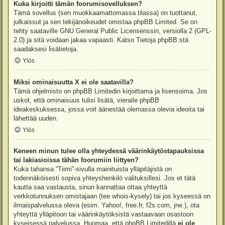
Kuka kirjoitti tämän foorumisovelluksen?
Tämä sovellus (sen muokkaamattomassa tilassa) on tuottanut,
julkaissut ja sen tekijänoikeudet omistaa
phpBB Limited
. Se on
tehty saataville GNU General Public Licensenssin, versiolla 2 (GPL-
2.0) ja sitä voidaan jakaa vapaasti. Katso
Tietoja phpBB:stä
saadaksesi lisätietoja.
Ylös
Miksi ominaisuutta X ei ole saatavilla?
Tämä ohjelmisto on phpBB Limitedin kirjoittama ja lisensoima. Jos
uskot, että ominaisuus tulisi lisätä, vieraile
phpBB
ideakeskuksessa
, jossa voit äänestää olemassa olevia ideoita tai
lähettää uuden.
Ylös
Keneen minun tulee olla yhteydessä väärinkäytöstapauksissa
tai lakiasioissa tähän foorumiin liittyen?
Kuka tahansa “Tiimi”-sivulla mainituista ylläpitäjistä on
todennäköisesti sopiva yhteyshenkilö valituksillesi. Jos et tätä
kautta saa vastausta, sinun kannattaa ottaa yhteyttä
verkkotunnuksen omistajaan (tee
whois-kysely
) tai jos kyseessä on
ilmaispalvelussa oleva (esim. Yahoo!, free.fr, f2s.com, jne.), ota
yhteyttä ylläpitoon tai väärinkäytöksistä vastaavaan osastoon
kyseisessä palvelussa. Huomaa, että phpBB Limitedillä
ei ole