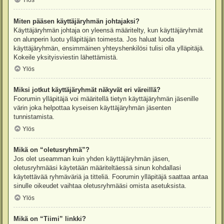
Ylös
Miten pääsen käyttäjäryhmän johtajaksi?
Käyttäjäryhmän johtaja on yleensä määritelty, kun käyttäjäryhmät
on alunperin luotu ylläpitäjän toimesta. Jos haluat luoda
käyttäjäryhmän, ensimmäinen yhteyshenkilösi tulisi olla ylläpitäjä.
Kokeile yksityisviestin lähettämistä.
Ylös
Miksi jotkut käyttäjäryhmät näkyvät eri väreillä?
Foorumin ylläpitäjä voi määritellä tietyn käyttäjäryhmän jäsenille
värin joka helpottaa kyseisen käyttäjäryhmän jäsenten
tunnistamista.
Ylös
Mikä on “oletusryhmä”?
Jos olet useamman kuin yhden käyttäjäryhmän jäsen,
oletusryhmääsi käytetään määriteltäessä sinun kohdallasi
käytettävää ryhmäväriä ja titteliä. Foorumin ylläpitäjä saattaa antaa
sinulle oikeudet vaihtaa oletusryhmääsi omista asetuksista.
Ylös
Mikä on “Tiimi” linkki?