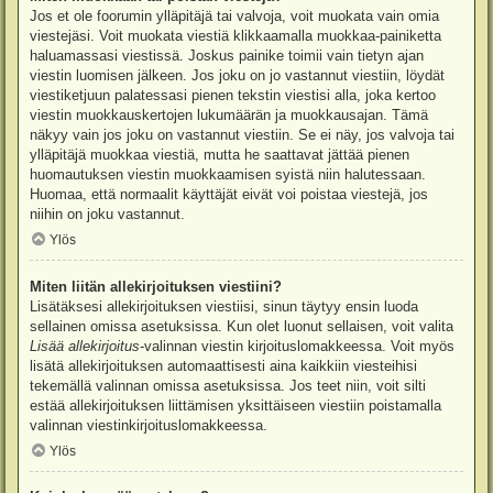
Jos et ole foorumin ylläpitäjä tai valvoja, voit muokata vain omia
viestejäsi. Voit muokata viestiä klikkaamalla muokkaa-painiketta
haluamassasi viestissä. Joskus painike toimii vain tietyn ajan
viestin luomisen jälkeen. Jos joku on jo vastannut viestiin, löydät
viestiketjuun palatessasi pienen tekstin viestisi alla, joka kertoo
viestin muokkauskertojen lukumäärän ja muokkausajan. Tämä
näkyy vain jos joku on vastannut viestiin. Se ei näy, jos valvoja tai
ylläpitäjä muokkaa viestiä, mutta he saattavat jättää pienen
huomautuksen viestin muokkaamisen syistä niin halutessaan.
Huomaa, että normaalit käyttäjät eivät voi poistaa viestejä, jos
niihin on joku vastannut.
Ylös
Miten liitän allekirjoituksen viestiini?
Lisätäksesi allekirjoituksen viestiisi, sinun täytyy ensin luoda
sellainen omissa asetuksissa. Kun olet luonut sellaisen, voit valita
Lisää allekirjoitus
-valinnan viestin kirjoituslomakkeessa. Voit myös
lisätä allekirjoituksen automaattisesti aina kaikkiin viesteihisi
tekemällä valinnan omissa asetuksissa. Jos teet niin, voit silti
estää allekirjoituksen liittämisen yksittäiseen viestiin poistamalla
valinnan viestinkirjoituslomakkeessa.
Ylös