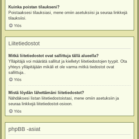
Kuinka poistan tilaukseni?
Poistaaksesi tilauksiasi, mene omiin asetuksiisi ja seuraa linkkejä
tilauksiisi.
Ylös
Liitetiedostot
Mitkä liitetiedostot ovat sallittuja tällä alueella?
Ylläpitäjä voi määrätä sallitut ja kielletyt liitetiedostojen tyypit. Ota
yhteys ylläpitäjään mikäli et ole varma mitkä tiedostot ovat
sallittuja..
Ylös
Mistä löydän lähettämäni liitetiedostot?
Nähdäksesi listan liitetiedostoistasi, mene omiin asetuksiin ja
seuraa linkkejä liitetiedostot-osioon.
Ylös
phpBB -asiat