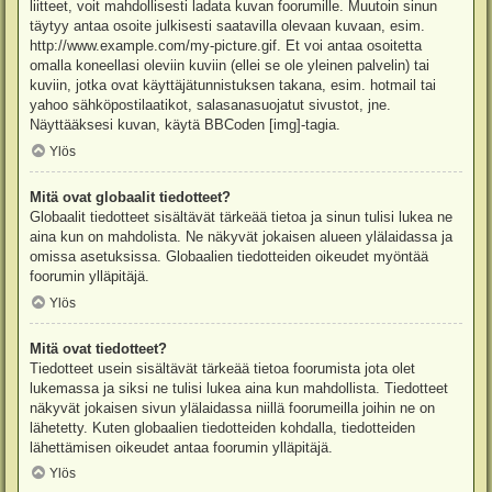
liitteet, voit mahdollisesti ladata kuvan foorumille. Muutoin sinun
täytyy antaa osoite julkisesti saatavilla olevaan kuvaan, esim.
http://www.example.com/my-picture.gif. Et voi antaa osoitetta
omalla koneellasi oleviin kuviin (ellei se ole yleinen palvelin) tai
kuviin, jotka ovat käyttäjätunnistuksen takana, esim. hotmail tai
yahoo sähköpostilaatikot, salasanasuojatut sivustot, jne.
Näyttääksesi kuvan, käytä BBCoden [img]-tagia.
Ylös
Mitä ovat globaalit tiedotteet?
Globaalit tiedotteet sisältävät tärkeää tietoa ja sinun tulisi lukea ne
aina kun on mahdolista. Ne näkyvät jokaisen alueen ylälaidassa ja
omissa asetuksissa. Globaalien tiedotteiden oikeudet myöntää
foorumin ylläpitäjä.
Ylös
Mitä ovat tiedotteet?
Tiedotteet usein sisältävät tärkeää tietoa foorumista jota olet
lukemassa ja siksi ne tulisi lukea aina kun mahdollista. Tiedotteet
näkyvät jokaisen sivun ylälaidassa niillä foorumeilla joihin ne on
lähetetty. Kuten globaalien tiedotteiden kohdalla, tiedotteiden
lähettämisen oikeudet antaa foorumin ylläpitäjä.
Ylös