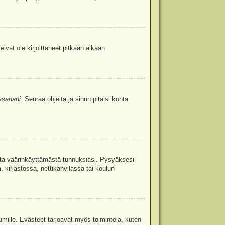
eivät ole kirjoittaneet pitkään aikaan
asanani
. Seuraa ohjeita ja sinun pitäisi kohta
uita väärinkäyttämästä tunnuksiasi. Pysyäksesi
. kirjastossa, nettikahvilassa tai koulun
umille. Evästeet tarjoavat myös toimintoja, kuten