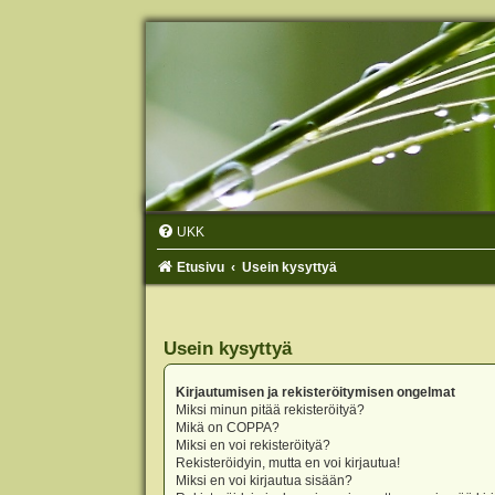
UKK
Etusivu
Usein kysyttyä
Usein kysyttyä
Kirjautumisen ja rekisteröitymisen ongelmat
Miksi minun pitää rekisteröityä?
Mikä on COPPA?
Miksi en voi rekisteröityä?
Rekisteröidyin, mutta en voi kirjautua!
Miksi en voi kirjautua sisään?