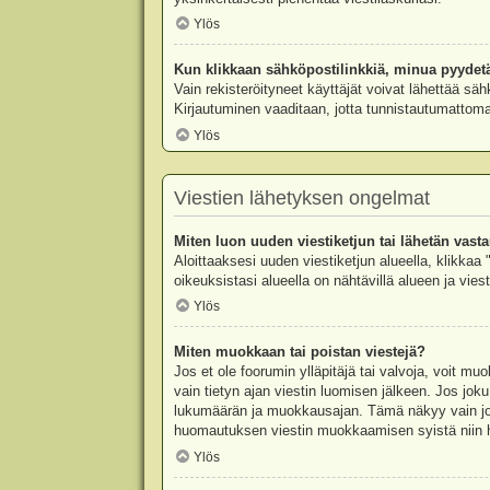
Ylös
Kun klikkaan sähköpostilinkkiä, minua pyydet
Vain rekisteröityneet käyttäjät voivat lähettää säh
Kirjautuminen vaaditaan, jotta tunnistautumattomat
Ylös
Viestien lähetyksen ongelmat
Miten luon uuden viestiketjun tai lähetän vast
Aloittaaksesi uuden viestiketjun alueella, klikkaa 
oikeuksistasi alueella on nähtävillä alueen ja viesti
Ylös
Miten muokkaan tai poistan viestejä?
Jos et ole foorumin ylläpitäjä tai valvoja, voit m
vain tietyn ajan viestin luomisen jälkeen. Jos joku
lukumäärän ja muokkausajan. Tämä näkyy vain jos j
huomautuksen viestin muokkaamisen syistä niin hal
Ylös