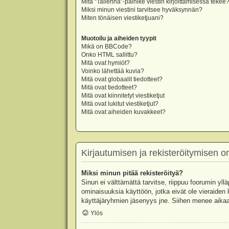
Mitä “Tallenna”-painike viestin kirjoittamisessa tekee
Miksi minun viestini tarvitsee hyväksynnän?
Miten tönäisen viestiketjuani?
Muotoilu ja aiheiden tyypit
Mikä on BBCode?
Onko HTML sallittu?
Mitä ovat hymiöt?
Voinko lähettää kuvia?
Mitä ovat globaalit tiedotteet?
Mitä ovat tiedotteet?
Mitä ovat kiinnitetyt viestiketjut
Mitä ovat lukitut viestiketjut?
Mitä ovat aiheiden kuvakkeet?
Kirjautumisen ja rekisteröitymisen 
Miksi minun pitää rekisteröityä?
Sinun ei välttämättä tarvitse, riippuu foorumin yllä
ominaisuuksia käyttöön, jotka eivät ole vieraiden 
käyttäjäryhmien jäsenyys jne. Siihen menee aikaa
Ylös