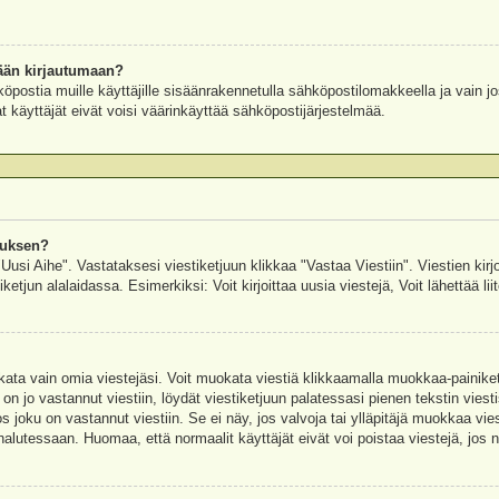
ään kirjautumaan?
köpostia muille käyttäjille sisäänrakennetulla sähköpostilomakkeella ja vain jo
 käyttäjät eivät voisi väärinkäyttää sähköpostijärjestelmää.
auksen?
"Uusi Aihe". Vastataksesi viestiketjuun klikkaa "Vastaa Viestiin". Viestien kirj
ketjun alalaidassa. Esimerkiksi: Voit kirjoittaa uusia viestejä, Voit lähettää liit
uokata vain omia viestejäsi. Voit muokata viestiä klikkaamalla muokkaa-painik
 on jo vastannut viestiin, löydät viestiketjuun palatessasi pienen tekstin viest
oku on vastannut viestiin. Se ei näy, jos valvoja tai ylläpitäjä muokkaa vies
utessaan. Huomaa, että normaalit käyttäjät eivät voi poistaa viestejä, jos ni