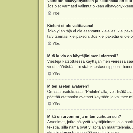
Vaihdoin aikavyöhykkeen ja kellonaika on silti 
Jos olet varmasti valinnut oikean aikavyöhykkeen j
Ylös
Kieleni ei ole valittavana!
Joko ylläpitäjä ei ole asentanut kielellesi kielipak
tarvitsemasi kielipaketin. Jos kielipakettia ei ol
Ylös
Mitä kuvia on käyttäjänimeni vieressä?
Viestejä katsottaessa käyttäjänimen vieressä saatt
viestimäärästäsi tai statuksestasi riippuen. Toinen
Ylös
Miten asetan avataren?
Omissa asetuksissa, “Profiilin” alla, voit lisätä a
päättää otetaanko avataret käyttöön ja valitsee mit
Ylös
Mikä on arvonimi ja miten vaihdan sen?
Arvonimet, jotka näkyvät käyttäjänimesi alla osoitt
tekstiä, sillä nämä ovat ylläpitäjän määrittelemiä.
yksinkertaisesti pienentää viestilaskuriasi.