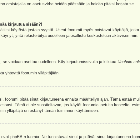
ston omistajalla on asetusvirhe heidän päässään ja heidän pitäisi korjata se.
nää kirjautua sisään?!
jätilisi käytöstä jostain syystä. Useat foorumit myös poistavat käyttäjiä, jotka 
äynyt, yritä rekisteröityä uudelleen ja osallistu keskusteluun aktiivisemmin.
, se voidaan asettaa uudelleen. Käy kirjautumissivulla ja klikkaa
Unohdin sal
a yhteyttä foorumin ylläpitäjään.
asi, foorumi pitää sinut kirjautuneena ennalta määritellyn ajan. Tämä estää m
tuessasi. Tämä ei ole suositeltavaa, jos käytät foorumia jaetulta koneelta, esim
umin ylläpitäjä on estänyt tämän toiminnon käyttämisen.
 ovat phpBB:n luomia. Ne tunnistavat sinut ja pitävät sinut kirjautuneena foor