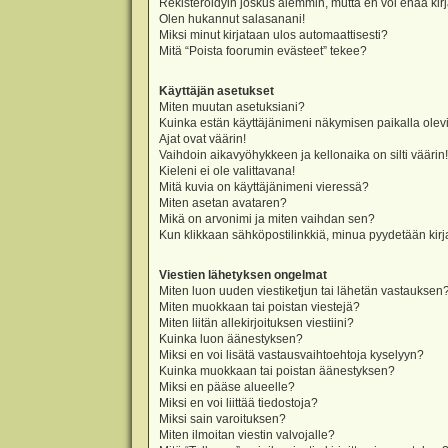
Rekisteröidyin joskus aiemmin, mutta en voi enää kir
Olen hukannut salasanani!
Miksi minut kirjataan ulos automaattisesti?
Mitä “Poista foorumin evästeet” tekee?
Käyttäjän asetukset
Miten muutan asetuksiani?
Kuinka estän käyttäjänimeni näkymisen paikalla olevi
Ajat ovat väärin!
Vaihdoin aikavyöhykkeen ja kellonaika on silti väärin!
Kieleni ei ole valittavana!
Mitä kuvia on käyttäjänimeni vieressä?
Miten asetan avataren?
Mikä on arvonimi ja miten vaihdan sen?
Kun klikkaan sähköpostilinkkiä, minua pyydetään ki
Viestien lähetyksen ongelmat
Miten luon uuden viestiketjun tai lähetän vastauksen
Miten muokkaan tai poistan viestejä?
Miten liitän allekirjoituksen viestiini?
Kuinka luon äänestyksen?
Miksi en voi lisätä vastausvaihtoehtoja kyselyyn?
Kuinka muokkaan tai poistan äänestyksen?
Miksi en pääse alueelle?
Miksi en voi liittää tiedostoja?
Miksi sain varoituksen?
Miten ilmoitan viestin valvojalle?