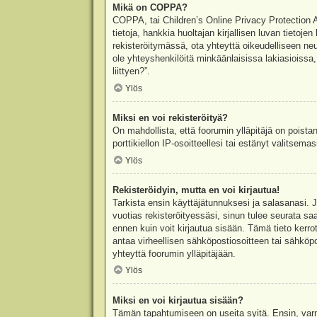
Mikä on COPPA?
COPPA, tai Children’s Online Privacy Protection Ac
tietoja, hankkia huoltajan kirjallisen luvan tieto
rekisteröitymässä, ota yhteyttä oikeudelliseen n
ole yhteyshenkilöitä minkäänlaisissa lakiasioiss
liittyen?”.
Ylös
Miksi en voi rekisteröityä?
On mahdollista, että foorumin ylläpitäjä on poista
porttikiellon IP-osoitteellesi tai estänyt valitsem
Ylös
Rekisteröidyin, mutta en voi kirjautua!
Tarkista ensin käyttäjätunnuksesi ja salasanasi. 
vuotias rekisteröityessäsi, sinun tulee seurata sa
ennen kuin voit kirjautua sisään. Tämä tieto kerro
antaa virheellisen sähköpostiosoitteen tai sähköpo
yhteyttä foorumin ylläpitäjään.
Ylös
Miksi en voi kirjautua sisään?
Tämän tapahtumiseen on useita syitä. Ensin, varmis