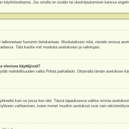
äjän käyttöönottamia. Jos sinulla on sisään tai uloskirjautumisen kanssa ongel
si tallennetaan foorumin tietokantaan. Muokataksesi niitä, vieraile omissa aset
aidassa. Tätä kautta voit muokata asetuksiasi ja valintojasi.
a olevissa käyttäjissä?
öydät mahdollisuuden valita
Piilota paikallaolo
. Ottamalla tämän asetuksen käyttö
hykkeeltä kuin se jossa itse olet. Tässä tapauksessa valitse omista asetuksi
kkeen vaihtaminen, kuten monet muutkin asetukset ovat vain rekisteröityneille