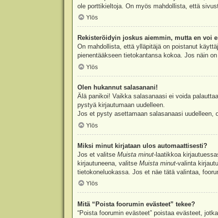
ole porttikieltoja. On myös mahdollista, että sivu
Ylös
Rekisteröidyin joskus aiemmin, mutta en voi e
On mahdollista, että ylläpitäjä on poistanut käyttä
pienentääkseen tietokantansa kokoa. Jos näin on k
Ylös
Olen hukannut salasanani!
Älä panikoi! Vaikka salasanaasi ei voida palauttaa
pystyä kirjautumaan uudelleen.
Jos et pysty asettamaan salasanaasi uudelleen, ot
Ylös
Miksi minut kirjataan ulos automaattisesti?
Jos et valitse
Muista minut
-laatikkoa kirjautuess
kirjautuneena, valitse
Muista minut
-valinta kirjau
tietokoneluokassa. Jos et näe tätä valintaa, foor
Ylös
Mitä “Poista foorumin evästeet” tekee?
“Poista foorumin evästeet” poistaa evästeet, jotka