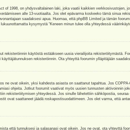
t of 1998, on yhdysvaltalainen laki, joka vaatii kaikkien verkkosivustojen, jot
jen keräämiseen alle 13-vuotiaalta. Jos olet epävarma koskeeko tämä sinua rekis
euvonantajaan saadaksesi apua. Huomaa, että phpBB Limited ja tämän foorumin 
a, lukuunottamatta kysymystä “Keneen minun tulee olla yhteydessä väärinkäytö
nut rekisteröinnin käytöstä estääkseen uusia vierailijoita rekisteröitymästä. F
asi käyttäjätunnuksen rekisteröinnin. Ota yhteyttä foorumin ylläpitäjään saadak
Jos ne ovat oikein, yksi kahdesta asiasta on saattanut tapahtua. Jos COPPA-tuk
amiasi ohjeita. Jotkut foorumit vaativat myös uusien tunnusten aktivoinnin joko
ttiin rekisteröitymisen yhteydessä. Jos sinulle lähetettiin sähköpostia, seuraa
stit ovat saattaneet jäädä roskapostisuodattimeen. Jos olet varma, että antam
ta että tunnuksesi ja salasanasi ovat oikein. Jos ne ovat, ota yhteyttä fooru