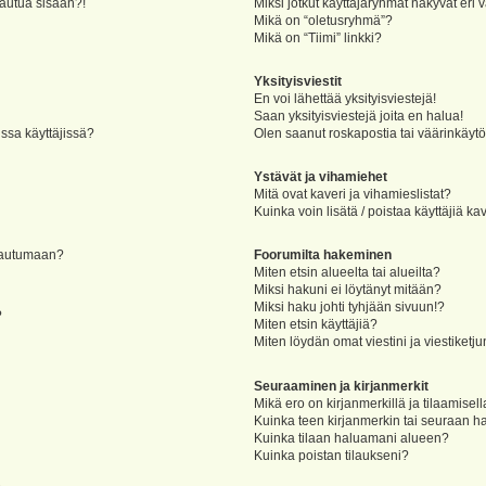
jautua sisään?!
Miksi jotkut käyttäjäryhmät näkyvät eri v
Mikä on “oletusryhmä”?
Mikä on “Tiimi” linkki?
Yksityisviestit
En voi lähettää yksityisviestejä!
Saan yksityisviestejä joita en halua!
ssa käyttäjissä?
Olen saanut roskapostia tai väärinkäytöks
Ystävät ja vihamiehet
Mitä ovat kaveri ja vihamieslistat?
Kuinka voin lisätä / poistaa käyttäjiä ka
rjautumaan?
Foorumilta hakeminen
Miten etsin alueelta tai alueilta?
Miksi hakuni ei löytänyt mitään?
Miksi haku johti tyhjään sivuun!?
?
Miten etsin käyttäjiä?
Miten löydän omat viestini ja viestiketju
Seuraaminen ja kirjanmerkit
Mikä ero on kirjanmerkillä ja tilaamisel
Kuinka teen kirjanmerkin tai seuraan h
Kuinka tilaan haluamani alueen?
Kuinka poistan tilaukseni?