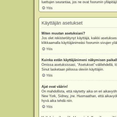
luettujen seurantaa, jos ne ovat foorumin ylläpit
Ylös
Käyttäjän asetukset
Miten muutan asetuksiani?
Jos olet rekisteröitynyt käyttäjä, kaikki asetukse
klikkaamalla käyttäjänimeäsi foorumin sivujen yläl
Ylös
Kuinka estän käyttäjänimeni näkymisen paikall
Omissa asetuksissasi, “Asetukset”-välilehdellä, l
Sinut lasketaan piilossa oleviin käyttäjiin.
Ylös
Ajat ovat väärin!
On mahdollista, että näytetty aika on eri aikavyö
New York, Sidney, jne. Huomaathan, että aikavyöhy
hyvä aika tehdä niin.
Ylös