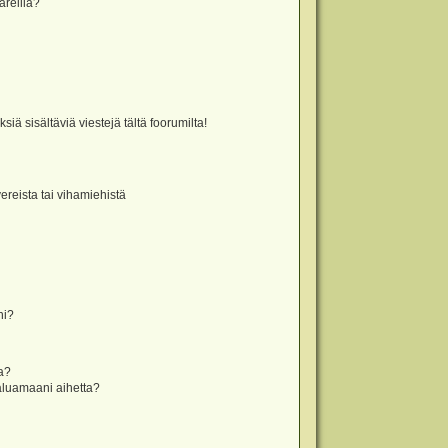
äreillä?
iä sisältäviä viestejä tältä foorumilta!
vereista tai vihamiehistä
ni?
la?
aluamaani aihetta?