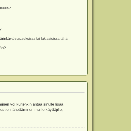
lueella?
?
rinkäytöstapauksissa tai lakiasioissa tähän
ään?
minen voi kuitenkin antaa sinulle lisää
stien lähettäminen muille käyttäjille,