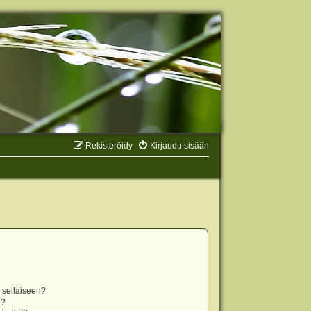
Rekisteröidy
Kirjaudu sisään
n sellaiseen?
i?