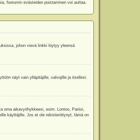
mia, foorumin evästeiden poistaminen voi auttaa.
uksissa, johon vievä linkki löytyy yleensä
ön näyt vain ylläpitäjille, valvojille ja itsellesi.
sta oma aikavyöhykkeesi, esim. Lontoo, Pariisi,
 käyttäjille. Jos et ole rekisteröitynyt, tämä on