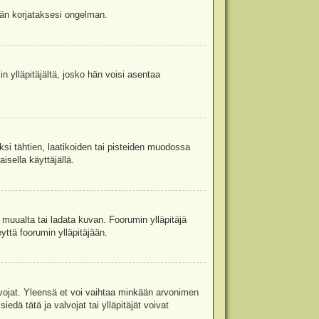
jään korjataksesi ongelman.
in ylläpitäjältä, josko hän voisi asentaa
ksi tähtien, laatikoiden tai pisteiden muodossa
isella käyttäjällä.
a muualta tai ladata kuvan. Foorumin ylläpitäjä
yttä foorumin ylläpitäjään.
valvojat. Yleensä et voi vaihtaa minkään arvonimen
edä tätä ja valvojat tai ylläpitäjät voivat