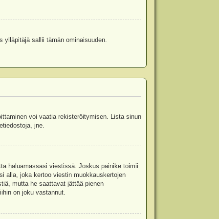
s ylläpitäjä sallii tämän ominaisuuden.
oittaminen voi vaatia rekisteröitymisen. Lista sinun
etiedostoja, jne.
etta haluamassasi viestissä. Joskus painike toimii
isi alla, joka kertoo viestin muokkauskertojen
tiä, mutta he saattavat jättää pienen
ihin on joku vastannut.