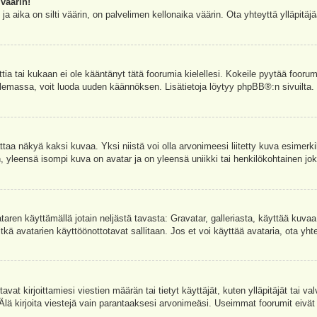
väärin!
a aika on silti väärin, on palvelimen kellonaika väärin. Ota yhteyttä ylläpitä
ettia tai kukaan ei ole kääntänyt tätä foorumia kielellesi. Kokeile pyytää foorum
e olemassa, voit luoda uuden käännöksen. Lisätietoja löytyy
phpBB
®:n sivuilta.
aa näkyä kaksi kuvaa. Yksi niistä voi olla arvonimeesi liitetty kuva esimerki
, yleensä isompi kuva on avatar ja on yleensä uniikki tai henkilökohtainen joka
vataren käyttämällä jotain neljästä tavasta: Gravatar, galleriasta, käyttää kuva
kä avatarien käyttöönottotavat sallitaan. Jos et voi käyttää avataria, ota yhte
avat kirjoittamiesi viestien määrän tai tietyt käyttäjät, kuten ylläpitäjät tai 
 Älä kirjoita viestejä vain parantaaksesi arvonimeäsi. Useimmat foorumit eivät si