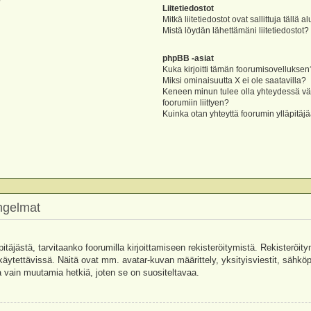
?
Liitetiedostot
Mitkä liitetiedostot ovat sallittuja tällä a
Mistä löydän lähettämäni liitetiedostot?
phpBB -asiat
Kuka kirjoitti tämän foorumisovelluksen
Miksi ominaisuutta X ei ole saatavilla?
Keneen minun tulee olla yhteydessä vää
foorumiin liittyen?
Kuinka otan yhteyttä foorumin ylläpitäj
ongelmat
pitäjästä, tarvitaanko foorumilla kirjoittamiseen rekisteröitymistä. Rekisteröity
käytettävissä. Näitä ovat mm. avatar-kuvan määrittely, yksityisviestit, sähköpo
 vain muutamia hetkiä, joten se on suositeltavaa.