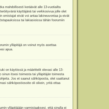
ka mahdollisesti keräävät alle 13-vuotiailta
teröityvänä käyttäjänä tai verkkosivua jolle olet
omistajat eivät voi antaa lakineuvontaa ja eivät
stapauksissa tai lakiasioissa tähän foorumiin
oorumin ylläpitäjä on voinut myös asettaa
sesi apua.
i on käytössä ja määrittelit olevasi alle 13-
 sinun itsesi toimesta tai ylläpitäjän toimesta
 ohjeita. Jos et saanut sähköpostia, olet saattanut
asi sähköpostiosoite oli oikein, yritä ottaa
min ylläpitäjään varmistaaksesi, että sinulla ei