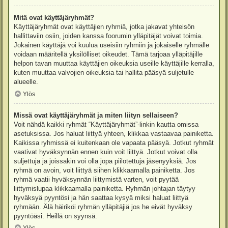
Mitä ovat käyttäjäryhmät?
Käyttäjäryhmät ovat käyttäjien ryhmiä, jotka jakavat yhteisön
hallittaviin osiin, joiden kanssa foorumin ylläpitäjät voivat toimia.
Jokainen käyttäjä voi kuulua useisiin ryhmiin ja jokaiselle ryhmälle
voidaan määritellä yksilölliset oikeudet. Tämä tarjoaa ylläpitäjille
helpon tavan muuttaa käyttäjien oikeuksia useille käyttäjille kerralla,
kuten muuttaa valvojien oikeuksia tai hallita pääsyä suljetulle
alueelle.
Ylös
Missä ovat käyttäjäryhmät ja miten liityn sellaiseen?
Voit nähdä kaikki ryhmät “Käyttäjäryhmät”-linkin kautta omissa
asetuksissa. Jos haluat liittyä yhteen, klikkaa vastaavaa painiketta.
Kaikissa ryhmissä ei kuitenkaan ole vapaata pääsyä. Jotkut ryhmät
vaativat hyväksynnän ennen kuin voit liittyä. Jotkut voivat olla
suljettuja ja joissakin voi olla jopa piilotettuja jäsenyyksiä. Jos
ryhmä on avoin, voit liittyä siihen klikkaamalla painiketta. Jos
ryhmä vaatii hyväksynnän liittymistä varten, voit pyytää
liittymislupaa klikkaamalla painiketta. Ryhmän johtajan täytyy
hyväksyä pyyntösi ja hän saattaa kysyä miksi haluat liittyä
ryhmään. Älä häiriköi ryhmän ylläpitäjiä jos he eivät hyväksy
pyyntöäsi. Heillä on syynsä.