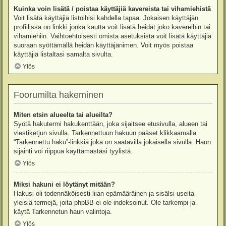
Kuinka voin lisätä / poistaa käyttäjiä kavereista tai vihamiehistä
Voit lisätä käyttäjiä listoihisi kahdella tapaa. Jokaisen käyttäjän
profiilissa on linkki jonka kautta voit lisätä heidät joko kavereihin tai
vihamiehiin. Vaihtoehtoisesti omista asetuksista voit lisätä käyttäjiä
suoraan syöttämällä heidän käyttäjänimen. Voit myös poistaa
käyttäjiä listaltasi samalta sivulta.
Ylös
Foorumilta hakeminen
Miten etsin alueelta tai alueilta?
Syötä hakutermi hakukenttään, joka sijaitsee etusivulla, alueen tai
viestiketjun sivulla. Tarkennettuun hakuun pääset klikkaamalla
“Tarkennettu haku”-linkkiä joka on saatavilla jokaisella sivulla. Haun
sijainti voi riippua käyttämästäsi tyylistä.
Ylös
Miksi hakuni ei löytänyt mitään?
Hakusi oli todennäköisesti liian epämääräinen ja sisälsi useita
yleisiä termejä, joita phpBB ei ole indeksoinut. Ole tarkempi ja
käytä Tarkennetun haun valintoja.
Ylös