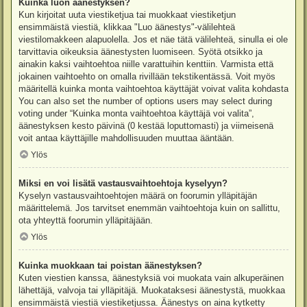
Kuinka luon äänestyksen?
Kun kirjoitat uuta viestiketjua tai muokkaat viestiketjun
ensimmäistä viestiä, klikkaa "Luo äänestys"-välilehteä
viestilomakkeen alapuolella. Jos et näe tätä välilehteä, sinulla ei ole
tarvittavia oikeuksia äänestysten luomiseen. Syötä otsikko ja
ainakin kaksi vaihtoehtoa niille varattuihin kenttiin. Varmista että
jokainen vaihtoehto on omalla rivillään tekstikentässä. Voit myös
määritellä kuinka monta vaihtoehtoa käyttäjät voivat valita kohdasta
You can also set the number of options users may select during
voting under “Kuinka monta vaihtoehtoa käyttäjä voi valita”,
äänestyksen kesto päivinä (0 kestää loputtomasti) ja viimeisenä
voit antaa käyttäjille mahdollisuuden muuttaa ääntään.
Ylös
Miksi en voi lisätä vastausvaihtoehtoja kyselyyn?
Kyselyn vastausvaihtoehtojen määrä on foorumin ylläpitäjän
määrittelemä. Jos tarvitset enemmän vaihtoehtoja kuin on sallittu,
ota yhteyttä foorumin ylläpitäjään.
Ylös
Kuinka muokkaan tai poistan äänestyksen?
Kuten viestien kanssa, äänestyksiä voi muokata vain alkuperäinen
lähettäjä, valvoja tai ylläpitäjä. Muokataksesi äänestystä, muokkaa
ensimmäistä viestiä viestiketjussa. Äänestys on aina kytketty