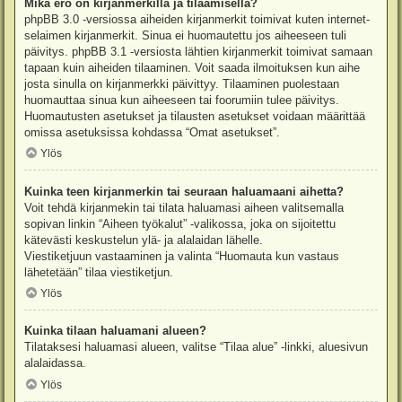
Mikä ero on kirjanmerkillä ja tilaamisella?
phpBB 3.0 -versiossa aiheiden kirjanmerkit toimivat kuten internet-
selaimen kirjanmerkit. Sinua ei huomautettu jos aiheeseen tuli
päivitys. phpBB 3.1 -versiosta lähtien kirjanmerkit toimivat samaan
tapaan kuin aiheiden tilaaminen. Voit saada ilmoituksen kun aihe
josta sinulla on kirjanmerkki päivittyy. Tilaaminen puolestaan
huomauttaa sinua kun aiheeseen tai foorumiin tulee päivitys.
Huomautusten asetukset ja tilausten asetukset voidaan määrittää
omissa asetuksissa kohdassa “Omat asetukset”.
Ylös
Kuinka teen kirjanmerkin tai seuraan haluamaani aihetta?
Voit tehdä kirjanmekin tai tilata haluamasi aiheen valitsemalla
sopivan linkin “Aiheen työkalut” -valikossa, joka on sijoitettu
kätevästi keskustelun ylä- ja alalaidan lähelle.
Viestiketjuun vastaaminen ja valinta “Huomauta kun vastaus
lähetetään” tilaa viestiketjun.
Ylös
Kuinka tilaan haluamani alueen?
Tilataksesi haluamasi alueen, valitse “Tilaa alue” -linkki, aluesivun
alalaidassa.
Ylös