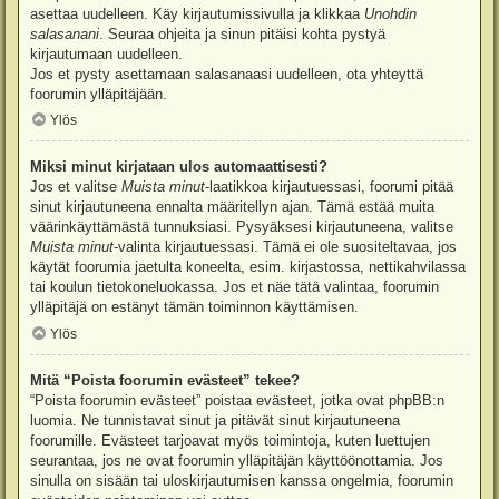
asettaa uudelleen. Käy kirjautumissivulla ja klikkaa
Unohdin
salasanani
. Seuraa ohjeita ja sinun pitäisi kohta pystyä
kirjautumaan uudelleen.
Jos et pysty asettamaan salasanaasi uudelleen, ota yhteyttä
foorumin ylläpitäjään.
Ylös
Miksi minut kirjataan ulos automaattisesti?
Jos et valitse
Muista minut
-laatikkoa kirjautuessasi, foorumi pitää
sinut kirjautuneena ennalta määritellyn ajan. Tämä estää muita
väärinkäyttämästä tunnuksiasi. Pysyäksesi kirjautuneena, valitse
Muista minut
-valinta kirjautuessasi. Tämä ei ole suositeltavaa, jos
käytät foorumia jaetulta koneelta, esim. kirjastossa, nettikahvilassa
tai koulun tietokoneluokassa. Jos et näe tätä valintaa, foorumin
ylläpitäjä on estänyt tämän toiminnon käyttämisen.
Ylös
Mitä “Poista foorumin evästeet” tekee?
“Poista foorumin evästeet” poistaa evästeet, jotka ovat phpBB:n
luomia. Ne tunnistavat sinut ja pitävät sinut kirjautuneena
foorumille. Evästeet tarjoavat myös toimintoja, kuten luettujen
seurantaa, jos ne ovat foorumin ylläpitäjän käyttöönottamia. Jos
sinulla on sisään tai uloskirjautumisen kanssa ongelmia, foorumin