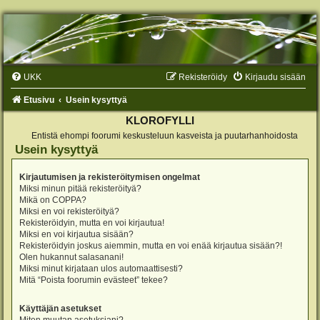
UKK
Rekisteröidy
Kirjaudu sisään
Etusivu
Usein kysyttyä
KLOROFYLLI
Entistä ehompi foorumi keskusteluun kasveista ja puutarhanhoidosta
Usein kysyttyä
Kirjautumisen ja rekisteröitymisen ongelmat
Miksi minun pitää rekisteröityä?
Mikä on COPPA?
Miksi en voi rekisteröityä?
Rekisteröidyin, mutta en voi kirjautua!
Miksi en voi kirjautua sisään?
Rekisteröidyin joskus aiemmin, mutta en voi enää kirjautua sisään?!
Olen hukannut salasanani!
Miksi minut kirjataan ulos automaattisesti?
Mitä “Poista foorumin evästeet” tekee?
Käyttäjän asetukset