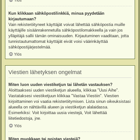
Ylös
Kun klikkaan sähköpostilinkkiä, minua pyydetään
kirjautumaan?
Vain rekisteröityneet käyttäjät voivat lähettää sähköpostia muille
käyttäjille sisäänrakennetulla sähköpostilomakkeella ja vain jos
ylläpitäjä sallii tämän ominaisuuden. Kirjautuminen vaaditaan, jotta
tunnistautumattomat käyttäjät eivät voisi väärinkäyttää
sähköpostijärjestelmää.
Ylös
Viestien lähetyksen ongelmat
Miten luon uuden viestiketjun tai lähetän vastauksen?
Aloittaaksesi uuden viestiketjun alueella, klikkaa "Uusi Aihe".
Vastataksesi viestiketjuun klikkaa "Vastaa Viestiin". Viestien
kirjoittaminen voi vaatia rekisteröitymisen. Lista sinun oikeuksistasi
alueella on nähtävillä alueen ja viestiketjun alalaidassa.
Esimerkiksi: Voit kirjoittaa uusia viestejä, Voit lähettää
liitetiedostoja, jne.
Ylös
Miten muokkaan tai poistan viestejä?