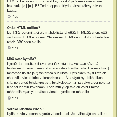
HTML:n kaltainen, mutta tagit käyttävät < ja > merkkien sijaan
hakasulkuja [ ja ]. BBCoden oppaan löydät viestinlähetyssivun
kautta.
Ylös
Onko HTML sallittu?
Ei. Tällä foorumilla ei ole mahdollista lähettää HTML:ää siten, että
se toimisi HTML-koodina. Yleisimmät HTML-muotoilut voi kuitenkin
tehdä BBCoden avulla.
Ylös
Mitä ovat hymiöt?
Hymiöt tai emoticonit ovat pieniä kuvia joita voidaan käyttää
tunteiden ilmaisemiseen lyhyitä koodeja käyttämällä. Esimerkiksi :)
tarkoittaa iloista ja :( tarkoittaa surullista. Hymiöiden täysi lista on
nähtävillä viestinlähetyslomakkeessa. Älä käytä hymiöitä liikaa,
sillä ne voivat tehdä viestistä lukukelvottoman ja valvoja voi poistaa
niitä tai viestin kokonaan. Foorumin ylläpitäjä on voinut myös
määritellä rajan yksittäisen viestin hymiöiden määrälle.
Ylös
Voinko lähettää kuvia?
Kyllä, kuvia voidaan käyttää viesteissäsi. Jos ylläpitäjä on sallinut