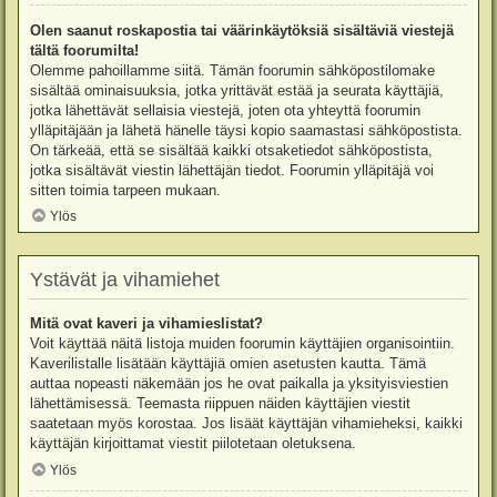
Olen saanut roskapostia tai väärinkäytöksiä sisältäviä viestejä
tältä foorumilta!
Olemme pahoillamme siitä. Tämän foorumin sähköpostilomake
sisältää ominaisuuksia, jotka yrittävät estää ja seurata käyttäjiä,
jotka lähettävät sellaisia viestejä, joten ota yhteyttä foorumin
ylläpitäjään ja lähetä hänelle täysi kopio saamastasi sähköpostista.
On tärkeää, että se sisältää kaikki otsaketiedot sähköpostista,
jotka sisältävät viestin lähettäjän tiedot. Foorumin ylläpitäjä voi
sitten toimia tarpeen mukaan.
Ylös
Ystävät ja vihamiehet
Mitä ovat kaveri ja vihamieslistat?
Voit käyttää näitä listoja muiden foorumin käyttäjien organisointiin.
Kaverilistalle lisätään käyttäjiä omien asetusten kautta. Tämä
auttaa nopeasti näkemään jos he ovat paikalla ja yksityisviestien
lähettämisessä. Teemasta riippuen näiden käyttäjien viestit
saatetaan myös korostaa. Jos lisäät käyttäjän vihamieheksi, kaikki
käyttäjän kirjoittamat viestit piilotetaan oletuksena.
Ylös