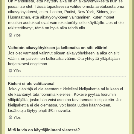
On mahdollista, että näytetty aika on eri aikavyöhykkeeltä kuin se
jossa itse olet. Tässä tapauksessa valitse omista asetuksista oma
aikavyöhykkeesi, esim. Lontoo, Pariisi, New York, Sidney, jne.
Huomaathan, että aikavyöhykkeen vaihtaminen, kuten monet
muutkin asetukset ovat vain rekisteröityneille käyttäjille. Jos et ole
rekisteröitynyt, tämä on hyvä aika tehdä niin.
Ylös
Vaihdoin aikavyöhykkeen ja kellonaika on silti väärin!
Jos olet varmasti valinnut oikean aikavyöhykkeen ja aika on silti
väärin, on palvelimen kellonaika väärin. Ota yhteyttä ylläpitäjään
korjataksesi ongelman.
Ylös
Kieleni ei ole valittavana!
Joko ylläpitäjä ei ole asentanut kielellesi kielipakettia tai kukaan ei
ole kääntänyt tätä foorumia kielellesi. Kokeile pyytää foorumin
ylläpitäjältä, josko hän voisi asentaa tarvitsemasi kielipaketin. Jos
kielipakettia ei ole olemassa, voit luoda uuden käännöksen.
Lisätietoja löytyy
phpBB
®:n sivuilta.
Ylös
Mitä kuvia on käyttäjänimeni vieressä?