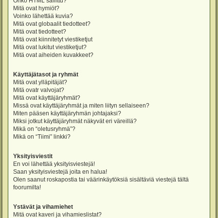
Onko HTML sallittu?
Mitä ovat hymiöt?
Voinko lähettää kuvia?
Mitä ovat globaalit tiedotteet?
Mitä ovat tiedotteet?
Mitä ovat kiinnitetyt viestiketjut
Mitä ovat lukitut viestiketjut?
Mitä ovat aiheiden kuvakkeet?
Käyttäjätasot ja ryhmät
Mitä ovat ylläpitäjät?
Mitä ovatr valvojat?
Mitä ovat käyttäjäryhmät?
Missä ovat käyttäjäryhmät ja miten liityn sellaiseen?
Miten pääsen käyttäjäryhmän johtajaksi?
Miksi jotkut käyttäjäryhmät näkyvät eri väreillä?
Mikä on “oletusryhmä”?
Mikä on “Tiimi” linkki?
Yksityisviestit
En voi lähettää yksityisviestejä!
Saan yksityisviestejä joita en halua!
Olen saanut roskapostia tai väärinkäytöksiä sisältäviä viestejä tältä
foorumilta!
Ystävät ja vihamiehet
Mitä ovat kaveri ja vihamieslistat?