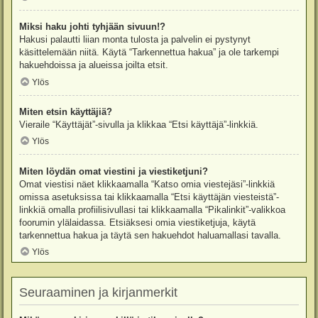
Miksi haku johti tyhjään sivuun!?
Hakusi palautti liian monta tulosta ja palvelin ei pystynyt
käsittelemään niitä. Käytä “Tarkennettua hakua” ja ole tarkempi
hakuehdoissa ja alueissa joilta etsit.
Ylös
Miten etsin käyttäjiä?
Vieraile “Käyttäjät”-sivulla ja klikkaa “Etsi käyttäjä”-linkkiä.
Ylös
Miten löydän omat viestini ja viestiketjuni?
Omat viestisi näet klikkaamalla “Katso omia viestejäsi”-linkkiä
omissa asetuksissa tai klikkaamalla “Etsi käyttäjän viesteistä”-
linkkiä omalla profiilisivullasi tai klikkaamalla “Pikalinkit”-valikkoa
foorumin ylälaidassa. Etsiäksesi omia viestiketjuja, käytä
tarkennettua hakua ja täytä sen hakuehdot haluamallasi tavalla.
Ylös
Seuraaminen ja kirjanmerkit