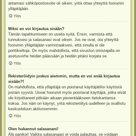
antamasi sähköpostiosoite oli oikein, yritä ottaa yhteyttä foorumin
ylläpitäjään.
Ylös
Miksi en voi kirjautua sisään?
Tämän tapahtumiseen on useita syitä. Ensin, varmista että
tunnuksesi ja salasanasi ovat oikein. Jos ne ovat, ota yhteyttä
foorumin ylläpitäjään varmistaaksesi, että sinulla ei ole
porttikieltoja. On myös mahdollista, että sivuston omistajalla on
asetusvirhe heidän päässään ja heidän pitäisi korjata se.
Ylös
Rekisteröidyin joskus aiemmin, mutta en voi enää kirjautua
sisään?!
On mahdollista, että ylläpitäjä on poistanut käyttäjätilisi käytöstä
jostain syystä. Useat foorumit myös poistavat käyttäjiä, jotka eivät
ole kirjoittaneet pitkään aikaan pienentääkseen tietokantansa
kokoa. Jos näin on käynyt, yritä rekisteröityä uudelleen ja osallistu
keskusteluun aktiivisemmin.
Ylös
Olen hukannut salasanani!
Älä panikoi! Vaikka salasanaasi ei voida palauttaa, se voidaan