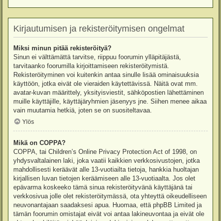
Kirjautumisen ja rekisteröitymisen ongelmat
Miksi minun pitää rekisteröityä?
Sinun ei välttämättä tarvitse, riippuu foorumin ylläpitäjästä,
tarvitaanko foorumilla kirjoittamiseen rekisteröitymistä.
Rekisteröityminen voi kuitenkin antaa sinulle lisää ominaisuuksia
käyttöön, jotka eivät ole vieraiden käytettävissä. Näitä ovat mm.
avatar-kuvan määrittely, yksityisviestit, sähköpostien lähettäminen
muille käyttäjille, käyttäjäryhmien jäsenyys jne. Siihen menee aikaa
vain muutamia hetkiä, joten se on suositeltavaa.
Ylös
Mikä on COPPA?
COPPA, tai Children’s Online Privacy Protection Act of 1998, on
yhdysvaltalainen laki, joka vaatii kaikkien verkkosivustojen, jotka
mahdollisesti keräävät alle 13-vuotiailta tietoja, hankkia huoltajan
kirjallisen luvan tietojen keräämiseen alle 13-vuotiaalta. Jos olet
epävarma koskeeko tämä sinua rekisteröityvänä käyttäjänä tai
verkkosivua jolle olet rekisteröitymässä, ota yhteyttä oikeudelliseen
neuvonantajaan saadaksesi apua. Huomaa, että phpBB Limited ja
tämän foorumin omistajat eivät voi antaa lakineuvontaa ja eivät ole