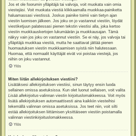
Jos et ole foorumin ylläpitäjä tai valvoja, voit muokata vain omia
viestejäsi. Voit muokata viestiä klikkaamalla muokkaa-painiketta
haluamassasi viestissä. Joskus painike toimii vain tietyn ajan
viestin luomisen jälkeen. Jos joku on jo vastannut viestiin, löydät
viestiketjuun palatessasi pienen tekstin viestisi alla, joka kertoo
viestin muokkauskertojen lukumäärän ja muokkausajan. Tämä
näkyy vain jos joku on vastannut viestiin. Se ei näy, jos valvoja tai
ylläpitäjä muokkaa viestiä, mutta he saattavat jättää pienen
huomautuksen viestin muokkaamisen syistä niin halutessaan.
Huomaa, että normaalit käyttäjät eivät voi poistaa viestejä, jos
niihin on joku vastannut.
Ylös
Miten liitän allekirjoituksen viestiini?
Lisätäksesi allekirjoituksen viestiisi, sinun täytyy ensin luoda
sellainen omissa asetuksissa. Kun olet luonut sellaisen, voit valita
Lisää allekirjoitus
-valinnan viestin kirjoituslomakkeessa. Voit myös
lisätä allekirjoituksen automaattisesti aina kaikkiin viesteihisi
tekemällä valinnan omissa asetuksissa. Jos teet niin, voit silti
estää allekirjoituksen liittämisen yksittäiseen viestiin poistamalla
valinnan viestinkirjoituslomakkeessa.
Ylös