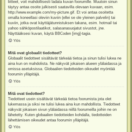
liitteet, voit mahdollisesti ladata kuvan foorumille. Muutoin sinun
täytyy antaa osoite julkisesti saatavilla olevaan kuvaan, esim.
http://www.example.com/my-picture.gif. Et voi antaa osoitetta
omalla koneellasi oleviin kuviin (ellei se ole yleinen palvelin) tai
kuviin, jotka ovat käyttäjätunnistuksen takana, esim. hotmail tai
yahoo sähköpostilaatikot, salasanasuojatut sivustot, jne.
Näyttääksesi kuvan, käytä BBCoden [img]-tagia.
Ylös
Mitä ovat globaalit tiedotteet?
Globaalit tiedotteet sisältävät tärkeää tietoa ja sinun tulisi lukea ne
aina kun on mahdolista. Ne näkyvät jokaisen alueen ylälaidassa ja
omissa asetuksissa. Globaalien tiedotteiden oikeudet myöntää
foorumin ylläpitäjä.
Ylös
Mitä ovat tiedotteet?
Tiedotteet usein sisältävät tärkeää tietoa foorumista jota olet
lukemassa ja siksi ne tulisi lukea aina kun mahdollista. Tiedotteet
näkyvät jokaisen sivun ylälaidassa niillä foorumeilla joihin ne on
lähetetty. Kuten globaalien tiedotteiden kohdalla, tiedotteiden
lähettämisen oikeudet antaa foorumin ylläpitäjä.
Ylös