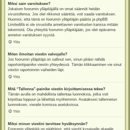
Miksi sain varoituksen?
Jokaisen foorumin ylläpitäjällä on omat säännöt heidän
sivustollensa. Jos olet rikkonut sääntöä, voit saada varoituksen.
Huomioi, että tämä on foorumin ylläpitäjän päätös ja phpBB
Limitedillä ei ole sivustolla annettavien varoitusten kanssa mitään
tekemistä. Ota yhteyttä foorumin ylläpitäjään, jos olet epävarma
annetun varoituksen syystä.
Ylös
Miten ilmoitan viestin valvojalle?
Jos foorumin ylläpitäjä on sallinut sen, sinun pitäisi nähdä
raportointipainike viestin yhteydessä. Tämän klikkaaminen vie sinut
viestin raportoinnin vaiheiden läpi.
Ylös
Mitä “Tallenna”-painike viestin kirjoittamisessa tekee?
Tämän avulla on mahdollista tallentaa luonnoksia, jotka voit
kirjoittaa loppuun ja lähettää myöhemmin. Avataksesi tallennetun
luonnoksen, vieraile komissa asetuksissa.
Ylös
Miksi minun viestini tarvitsee hyväksynnän?
Foorumin ylläpitäjä on päättänyt, että viestit kyseiselle alueelle