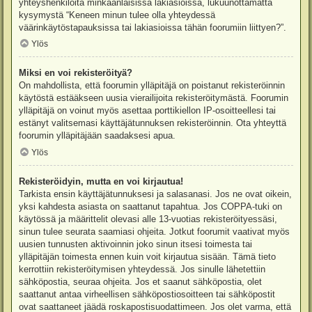
yhteyshenkilöitä minkäänlaisissa lakiasioissa, lukuunottamatta
kysymystä “Keneen minun tulee olla yhteydessä
väärinkäytöstapauksissa tai lakiasioissa tähän foorumiin liittyen?”.
Ylös
Miksi en voi rekisteröityä?
On mahdollista, että foorumin ylläpitäjä on poistanut rekisteröinnin
käytöstä estääkseen uusia vierailijoita rekisteröitymästä. Foorumin
ylläpitäjä on voinut myös asettaa porttikiellon IP-osoitteellesi tai
estänyt valitsemasi käyttäjätunnuksen rekisteröinnin. Ota yhteyttä
foorumin ylläpitäjään saadaksesi apua.
Ylös
Rekisteröidyin, mutta en voi kirjautua!
Tarkista ensin käyttäjätunnuksesi ja salasanasi. Jos ne ovat oikein,
yksi kahdesta asiasta on saattanut tapahtua. Jos COPPA-tuki on
käytössä ja määrittelit olevasi alle 13-vuotias rekisteröityessäsi,
sinun tulee seurata saamiasi ohjeita. Jotkut foorumit vaativat myös
uusien tunnusten aktivoinnin joko sinun itsesi toimesta tai
ylläpitäjän toimesta ennen kuin voit kirjautua sisään. Tämä tieto
kerrottiin rekisteröitymisen yhteydessä. Jos sinulle lähetettiin
sähköpostia, seuraa ohjeita. Jos et saanut sähköpostia, olet
saattanut antaa virheellisen sähköpostiosoitteen tai sähköpostit
ovat saattaneet jäädä roskapostisuodattimeen. Jos olet varma, että