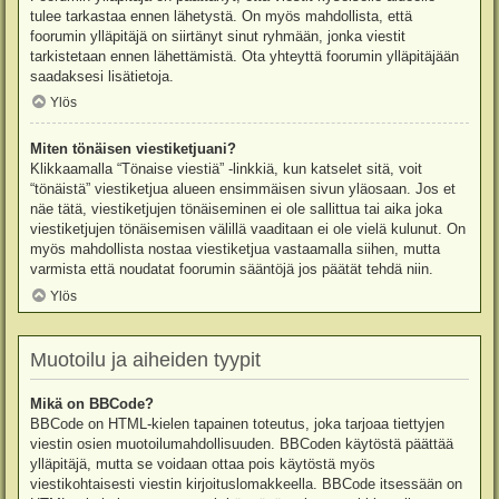
tulee tarkastaa ennen lähetystä. On myös mahdollista, että
foorumin ylläpitäjä on siirtänyt sinut ryhmään, jonka viestit
tarkistetaan ennen lähettämistä. Ota yhteyttä foorumin ylläpitäjään
saadaksesi lisätietoja.
Ylös
Miten tönäisen viestiketjuani?
Klikkaamalla “Tönaise viestiä” -linkkiä, kun katselet sitä, voit
“tönäistä” viestiketjua alueen ensimmäisen sivun yläosaan. Jos et
näe tätä, viestiketjujen tönäiseminen ei ole sallittua tai aika joka
viestiketjujen tönäisemisen välillä vaaditaan ei ole vielä kulunut. On
myös mahdollista nostaa viestiketjua vastaamalla siihen, mutta
varmista että noudatat foorumin sääntöjä jos päätät tehdä niin.
Ylös
Muotoilu ja aiheiden tyypit
Mikä on BBCode?
BBCode on HTML-kielen tapainen toteutus, joka tarjoaa tiettyjen
viestin osien muotoilumahdollisuuden. BBCoden käytöstä päättää
ylläpitäjä, mutta se voidaan ottaa pois käytöstä myös
viestikohtaisesti viestin kirjoituslomakkeella. BBCode itsessään on