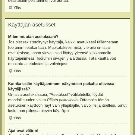
evästeiden poistaminen voi auttaa.
Ylös
Käyttäjän asetukset
Miten muutan asetuksiani?
Jos olet rekisteröitynyt käyttäjä, kaikki asetuksesi tallennetaan
foorumin tietokantaan. Muokataksesi niitä, vieraile omissa
asetuksissa, johon vievä linkki löytyy yleensä klikkaamalla
käyttäjänimeäsi foorumin sivujen ylälaidassa. Tätä kautta voit
muokata asetuksiasi ja valintojasi.
Ylös
Kuinka estän käyttäjänimeni näkymisen paikalla olevissa
käyttäjissä?
Omissa asetuksissasi, “Asetukset”-välilehdellä, löydät
mahdollisuuden valita
Piilota paikallaolo
. Ottamalla tämän
asetuksen käyttöön näyt vain ylläpitäjille, valvojille ja itsellesi. Sinut
lasketaan piilossa oleviin käyttäjiin.
Ylös
Ajat ovat väärin!