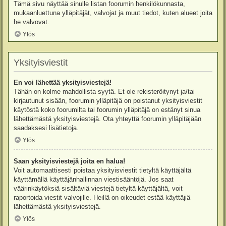
Tämä sivu näyttää sinulle listan foorumin henkilökunnasta,
mukaanluettuna ylläpitäjät, valvojat ja muut tiedot, kuten alueet joita
he valvovat.
Ylös
Yksityisviestit
En voi lähettää yksityisviestejä!
Tähän on kolme mahdollista syytä. Et ole rekisteröitynyt ja/tai
kirjautunut sisään, foorumin ylläpitäjä on poistanut yksityisviestit
käytöstä koko foorumilta tai foorumin ylläpitäjä on estänyt sinua
lähettämästä yksityisviestejä. Ota yhteyttä foorumin ylläpitäjään
saadaksesi lisätietoja.
Ylös
Saan yksityisviestejä joita en halua!
Voit automaattisesti poistaa yksityisviestit tietyltä käyttäjältä
käyttämällä käyttäjänhallinnan viestisääntöjä. Jos saat
väärinkäytöksiä sisältäviä viestejä tietyltä käyttäjältä, voit
raportoida viestit valvojille. Heillä on oikeudet estää käyttäjiä
lähettämästä yksityisviestejä.
Ylös