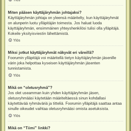
Ylös
Miten pääsen käyttäjäryhmän johtajaksi?
Käyttäjäryhmän johtaja on yleensä määritelty, kun käyttäjäryhmät
on alunperin luotu ylläpitäjän toimesta. Jos haluat luoda
käyttäjäryhmän, ensimmäinen yhteyshenkilösi tulisi olla ylläpitäjä.
Kokeile yksityisviestin lähettämistä.
Ylös
Miksi jotkut käyttäjäryhmät näkyvät eri väreillä?
Foorumin ylläpitäjä voi määritellä tietyn käyttäjäryhmän jäsenille
värin joka helpottaa kyseisen käyttäjäryhmän jäsenten
tunnistamista.
Ylös
Mikä on “oletusryhmä”?
Jos olet useamman kuin yhden käyttäjäryhmän jäsen,
oletusryhmääsi käytetään määriteltäessä sinun kohdallasi
käytettävää ryhmäväriä ja titteliä. Foorumin ylläpitäjä saattaa antaa
sinulle oikeudet vaihtaa oletusryhmääsi omista asetuksista.
Ylös
Mikä on “Tiimi” linkki?