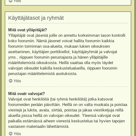
Ylös
Käyttäjätasot ja ryhmät
Mitä ovat ylläpitäjät?
Ylläpitäjät ovat jäseniä joille on annettu korkeimman tason kontrolli
koko foorumiin. Nämä jäsenet voivat hallita foorumin kaikkia
foorumin toiminnan osa-alueita, mukaan lukien oikeuksien
asettaminen, käyttäjien porttikiellot, käyttäjäryhmät ja valvojat
yms., riippuen foorumin perustajasta ja hänen ylläpitäjille
määrittelemistä oikeuksista. Heillä saattaa olla myös täydet
valvojan oikeudet kaikilla keskustelualueilla, riippuen foorumin
perustajan määrittelemistä asetuksista.
Ylös
Mitä ovatr valvojat?
Valvojat ovat henkilöitä (tai ryhmä henkilöitä) jotka katsovat
foorumeiden perään päivittäin. Heillä on on valta muokata ja poistaa
viestejä ja lukita, avata, siirtää, poistaa ja jakaa viestiketjuja niillä
alueilla joissa heillä on valvojan oikeudet. Yleensä valvojat ovat
paikalla estämässä aiheen vierestä keskustelua tai hyvien tapojen
vastaisen materiaalin lähettämistä.
Ylös