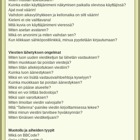
Miten muutan asetuksiani?
Kuinka estän käyttäjänimeni näkymisen paikalla olevissa käyttäjissä?
Ajat ovat väärin!
Vaihdoin aikavyöhykkeen ja kellonaika on silti väärin!
Kieleni ei ole valittavana!
Mitä kuvia on käyttäjänimeni vieressä?
Miten asetan avataren?
Mikä on arvonimi ja miten vaihdan sen?
Kun klikkaan sähköpostilinkkiä, minua pyydetään kirjautumaan?
Viestien lähetyksen ongelmat
Miten luon uuden viestiketjun tai lähetän vastauksen?
Miten muokkaan tai poistan viestejä?
Miten liitän allekirjoituksen viestiini?
Kuinka luon äänestyksen?
Miksi en voi lisätä vastausvaihtoehtoja kyselyyn?
Kuinka muokkaan tai poistan äänestyksen?
Miksi en pääse alueelle?
Miksi en voi liittää tiedostoja?
Miksi sain varoituksen?
Miten ilmoitan viestin valvojalle?
Mitä “Tallenna”-painike viestin kirjoittamisessa tekee?
Miksi minun viestini tarvitsee hyväksynnän?
Miten tönäisen viestiketjuani?
Muotoilu ja aiheiden tyypit
Mikä on BBCode?