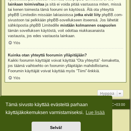
lainkaan toimivaltaa
ja sitä ei voida pitää vastuussa miten, missä
tai kenen toimesta tämä foorumi on käytössä. Älä ota yhteyttä
phpBB Limitediin missään lakiasioissa
jotka eivät liity
phpBB.com-
sivustoon tai pelkkään phpBB-sovellukseen itseensä. Jos lähetät
sähköpostia phpBB Limitedille
mistään kolmannen osapuolen
tämän sovelluksen käytöstä, voit odottaa niukkasanaista
vastausta, jos edes vastausta lainkaan.
Ylös
Kuinka otan yhteyttä foorumin ylläpitäjään?
Kaikki foorumin käyttäjät voivat käyttää “Ota yhteyttä” -lomaketta,
jos täämä vaihtoehto on foorumin ylläpitäjän mahdollistama.
Foorumin käyttäjät voivat käyttää myös “Tiimi”-linkkiä.
Ylös
Hyppää
Tämä sivusto käyttää evästeitä parhaan
Etusivu
Viesti Ylläpidolle
Kaikki ajat ovat
UTC+03:00
käyttäjäkokemuksen varmistamiseksi.
Lue lisää
Keskustelufoorumin ohjelmisto
phpBB
® Forum Software © phpBB Limited
Käännös: phpBB Suomi (lurttinen, harritapio, Pettis)
Style: Green-Style-Slim by Joyce&Luna
phpBB-Style-Design
Selvä!
Yksityisyys
|
Ehdot