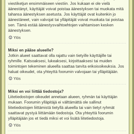
viestiketjun ensimmäiseen viestiin. Jos kukaan ei ole vielä
äänestänyt, käyttäjät voivat poistaa äänestyksen tai muokata mitä
tahansa äänestyksen asetusta. Jos käyttäjät ovat kuitenkin jo
äänestäneet, vain valvojat tai ylläpitäjät voivat muokata tai poistaa
sen. Tämä estää äänestysvaihtoehtojen vaihtamisen kesken
äänestyksen.
Ylös
Miksi en pääse alueelle?
Jotkin alueet saattavat olla rajattu vain tietyille käyttäjille tai
ryhmille. Katsoaksesi, lukeaksesi, kirjoittaaksesi tai muiden
toimintojen tekeminen alueella saattaa tarvita erikoisoikeuksia. Jos
haluat oikeudet, ota yhteyttä foorumin valvojaan tai ylläpitäjään.
Ylös
Miksi en voi liittää tiedostoja?
Liitetiedostojen oikeudet annetaan alueen, ryhmän tai käyttäjän
mukaan. Foorumin ylläpitäjä ei välttämättä ole sallinut
liitetiedostojen liittämistä tietyllä alueella tai vain tietyt ryhmät
saattavat pystyä liittämään tiedostoja. Ota yhteyttä foorumin
ylläpitäjään jos et tiedä miksi et voi lisätä liitetiedostoja.
Ylös