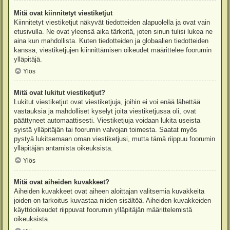
Mitä ovat kiinnitetyt viestiketjut
Kiinnitetyt viestiketjut näkyvät tiedotteiden alapuolella ja ovat vain
etusivulla. Ne ovat yleensä aika tärkeitä, joten sinun tulisi lukea ne
aina kun mahdollista. Kuten tiedotteiden ja globaalien tiedotteiden
kanssa, viestiketjujen kiinnittämisen oikeudet määrittelee foorumin
ylläpitäjä.
Ylös
Mitä ovat lukitut viestiketjut?
Lukitut viestiketjut ovat viestiketjuja, joihin ei voi enää lähettää
vastauksia ja mahdolliset kyselyt joita viestiketjussa oli, ovat
päättyneet automaattisesti. Viestiketjuja voidaan lukita useista
syistä ylläpitäjän tai foorumin valvojan toimesta. Saatat myös
pystyä lukitsemaan oman viestiketjusi, mutta tämä riippuu foorumin
ylläpitäjän antamista oikeuksista.
Ylös
Mitä ovat aiheiden kuvakkeet?
Aiheiden kuvakkeet ovat aiheen aloittajan valitsemia kuvakkeita
joiden on tarkoitus kuvastaa niiden sisältöä. Aiheiden kuvakkeiden
käyttöoikeudet riippuvat foorumin ylläpitäjän määrittelemistä
oikeuksista.