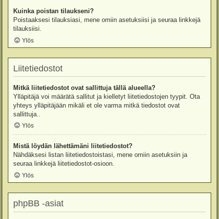
Kuinka poistan tilaukseni?
Poistaaksesi tilauksiasi, mene omiin asetuksiisi ja seuraa linkkejä
tilauksiisi.
Ylös
Liitetiedostot
Mitkä liitetiedostot ovat sallittuja tällä alueella?
Ylläpitäjä voi määrätä sallitut ja kielletyt liitetiedostojen tyypit. Ota
yhteys ylläpitäjään mikäli et ole varma mitkä tiedostot ovat
sallittuja..
Ylös
Mistä löydän lähettämäni liitetiedostot?
Nähdäksesi listan liitetiedostoistasi, mene omiin asetuksiin ja
seuraa linkkejä liitetiedostot-osioon.
Ylös
phpBB -asiat