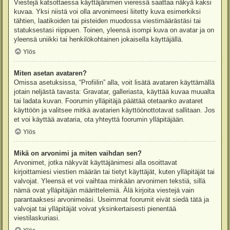
Viestejä katsottaessa käyttäjänimen vieressä saattaa näkyä kaksi
kuvaa. Yksi niistä voi olla arvonimeesi liitetty kuva esimerkiksi
tähtien, laatikoiden tai pisteiden muodossa viestimäärästäsi tai
statuksestasi riippuen. Toinen, yleensä isompi kuva on avatar ja on
yleensä uniikki tai henkilökohtainen jokaisella käyttäjällä.
Ylös
Miten asetan avataren?
Omissa asetuksissa, “Profiilin” alla, voit lisätä avataren käyttämällä
jotain neljästä tavasta: Gravatar, galleriasta, käyttää kuvaa muualta
tai ladata kuvan. Foorumin ylläpitäjä päättää otetaanko avataret
käyttöön ja valitsee mitkä avatarien käyttöönottotavat sallitaan. Jos
et voi käyttää avataria, ota yhteyttä foorumin ylläpitäjään.
Ylös
Mikä on arvonimi ja miten vaihdan sen?
Arvonimet, jotka näkyvät käyttäjänimesi alla osoittavat
kirjoittamiesi viestien määrän tai tietyt käyttäjät, kuten ylläpitäjät tai
valvojat. Yleensä et voi vaihtaa minkään arvonimen tekstiä, sillä
nämä ovat ylläpitäjän määrittelemiä. Älä kirjoita viestejä vain
parantaaksesi arvonimeäsi. Useimmat foorumit eivät siedä tätä ja
valvojat tai ylläpitäjät voivat yksinkertaisesti pienentää
viestilaskuriasi.