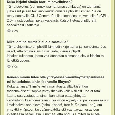
Kuka kirjoitti tämän foorumisovelluksen?
Tämä sovellus (sen muokkaamattomassa tilassa) on tuottanut,
julkaissut ja sen tekijänoikeudet omistaa
phpBB Limited
. Se on
tehty saataville GNU General Public Licensenssin, versiolla 2 (GPL-
2.0) ja sitä voidaan jakaa vapaasti. Katso
Tietoja phpBB:stä
saadaksesi lisätietoja.
Ylös
Miksi ominaisuutta X ei ole saatavilla?
Tämä ohjelmisto on phpBB Limitedin kirjoittama ja lisensoima. Jos
uskot, että ominaisuus tulisi lisätä, vieraile
phpBB
ideakeskuksessa
, jossa voit äänestää olemassa olevia ideoita tai
lähettää uuden.
Ylös
Keneen minun tulee olla yhteydessä väärinkäytöstapauksissa
tai lakiasioissa tähän foorumiin liittyen?
Kuka tahansa “Tiimi”-sivulla mainituista ylläpitäjistä on
todennäköisesti sopiva yhteyshenkilö valituksillesi. Jos et tätä
kautta saa vastausta, sinun kannattaa ottaa yhteyttä
verkkotunnuksen omistajaan (tee
whois-kysely
) tai jos kyseessä on
ilmaispalvelussa oleva (esim. Yahoo!, free.fr, f2s.com, jne.), ota
yhteyttä ylläpitoon tai väärinkäytöksistä vastaavaan osastoon
kyseisessä palvelussa. Huomaa, että phpBB Limitedillä
ei ole