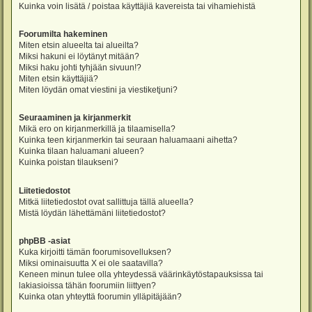
Kuinka voin lisätä / poistaa käyttäjiä kavereista tai vihamiehistä
Foorumilta hakeminen
Miten etsin alueelta tai alueilta?
Miksi hakuni ei löytänyt mitään?
Miksi haku johti tyhjään sivuun!?
Miten etsin käyttäjiä?
Miten löydän omat viestini ja viestiketjuni?
Seuraaminen ja kirjanmerkit
Mikä ero on kirjanmerkillä ja tilaamisella?
Kuinka teen kirjanmerkin tai seuraan haluamaani aihetta?
Kuinka tilaan haluamani alueen?
Kuinka poistan tilaukseni?
Liitetiedostot
Mitkä liitetiedostot ovat sallittuja tällä alueella?
Mistä löydän lähettämäni liitetiedostot?
phpBB -asiat
Kuka kirjoitti tämän foorumisovelluksen?
Miksi ominaisuutta X ei ole saatavilla?
Keneen minun tulee olla yhteydessä väärinkäytöstapauksissa tai
lakiasioissa tähän foorumiin liittyen?
Kuinka otan yhteyttä foorumin ylläpitäjään?