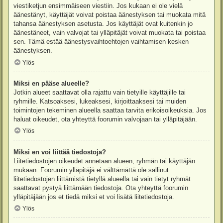
viestiketjun ensimmäiseen viestiin. Jos kukaan ei ole vielä
äänestänyt, käyttäjät voivat poistaa äänestyksen tai muokata mitä
tahansa äänestyksen asetusta. Jos käyttäjät ovat kuitenkin jo
äänestäneet, vain valvojat tai ylläpitäjät voivat muokata tai poistaa
sen. Tämä estää äänestysvaihtoehtojen vaihtamisen kesken
äänestyksen.
Ylös
Miksi en pääse alueelle?
Jotkin alueet saattavat olla rajattu vain tietyille käyttäjille tai
ryhmille. Katsoaksesi, lukeaksesi, kirjoittaaksesi tai muiden
toimintojen tekeminen alueella saattaa tarvita erikoisoikeuksia. Jos
haluat oikeudet, ota yhteyttä foorumin valvojaan tai ylläpitäjään.
Ylös
Miksi en voi liittää tiedostoja?
Liitetiedostojen oikeudet annetaan alueen, ryhmän tai käyttäjän
mukaan. Foorumin ylläpitäjä ei välttämättä ole sallinut
liitetiedostojen liittämistä tietyllä alueella tai vain tietyt ryhmät
saattavat pystyä liittämään tiedostoja. Ota yhteyttä foorumin
ylläpitäjään jos et tiedä miksi et voi lisätä liitetiedostoja.
Ylös