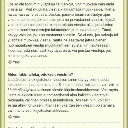
Jos et ole foorumin ylläpitäjä tai valvoja, voit muokata vain omia
viestejäsi. Voit muokata viestiä klikkaamalla muokkaa-painiketta
haluamassasi viestissä. Joskus painike toimii vain tietyn ajan
viestin luomisen jälkeen. Jos joku on jo vastannut viestiin, löydät
viestiketjuun palatessasi pienen tekstin viestisi alla, joka kertoo
viestin muokkauskertojen lukumäärän ja muokkausajan. Tämä
näkyy vain jos joku on vastannut viestiin. Se ei näy, jos valvoja tai
ylläpitäjä muokkaa viestiä, mutta he saattavat jättää pienen
huomautuksen viestin muokkaamisen syistä niin halutessaan.
Huomaa, että normaalit käyttäjät eivät voi poistaa viestejä, jos
niihin on joku vastannut.
Ylös
Miten liitän allekirjoituksen viestiini?
Lisätäksesi allekirjoituksen viestiisi, sinun täytyy ensin luoda
sellainen omissa asetuksissa. Kun olet luonut sellaisen, voit valita
Lisää allekirjoitus
-valinnan viestin kirjoituslomakkeessa. Voit myös
lisätä allekirjoituksen automaattisesti aina kaikkiin viesteihisi
tekemällä valinnan omissa asetuksissa. Jos teet niin, voit silti
estää allekirjoituksen liittämisen yksittäiseen viestiin poistamalla
valinnan viestinkirjoituslomakkeessa.
Ylös