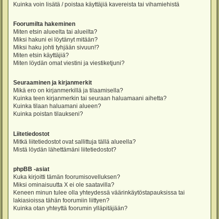
Kuinka voin lisätä / poistaa käyttäjiä kavereista tai vihamiehistä
Foorumilta hakeminen
Miten etsin alueelta tai alueilta?
Miksi hakuni ei löytänyt mitään?
Miksi haku johti tyhjään sivuun!?
Miten etsin käyttäjiä?
Miten löydän omat viestini ja viestiketjuni?
Seuraaminen ja kirjanmerkit
Mikä ero on kirjanmerkillä ja tilaamisella?
Kuinka teen kirjanmerkin tai seuraan haluamaani aihetta?
Kuinka tilaan haluamani alueen?
Kuinka poistan tilaukseni?
Liitetiedostot
Mitkä liitetiedostot ovat sallittuja tällä alueella?
Mistä löydän lähettämäni liitetiedostot?
phpBB -asiat
Kuka kirjoitti tämän foorumisovelluksen?
Miksi ominaisuutta X ei ole saatavilla?
Keneen minun tulee olla yhteydessä väärinkäytöstapauksissa tai
lakiasioissa tähän foorumiin liittyen?
Kuinka otan yhteyttä foorumin ylläpitäjään?