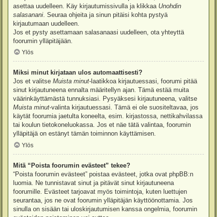
asettaa uudelleen. Käy kirjautumissivulla ja klikkaa
Unohdin
salasanani
. Seuraa ohjeita ja sinun pitäisi kohta pystyä
kirjautumaan uudelleen.
Jos et pysty asettamaan salasanaasi uudelleen, ota yhteyttä
foorumin ylläpitäjään.
Ylös
Miksi minut kirjataan ulos automaattisesti?
Jos et valitse
Muista minut
-laatikkoa kirjautuessasi, foorumi pitää
sinut kirjautuneena ennalta määritellyn ajan. Tämä estää muita
väärinkäyttämästä tunnuksiasi. Pysyäksesi kirjautuneena, valitse
Muista minut
-valinta kirjautuessasi. Tämä ei ole suositeltavaa, jos
käytät foorumia jaetulta koneelta, esim. kirjastossa, nettikahvilassa
tai koulun tietokoneluokassa. Jos et näe tätä valintaa, foorumin
ylläpitäjä on estänyt tämän toiminnon käyttämisen.
Ylös
Mitä “Poista foorumin evästeet” tekee?
“Poista foorumin evästeet” poistaa evästeet, jotka ovat phpBB:n
luomia. Ne tunnistavat sinut ja pitävät sinut kirjautuneena
foorumille. Evästeet tarjoavat myös toimintoja, kuten luettujen
seurantaa, jos ne ovat foorumin ylläpitäjän käyttöönottamia. Jos
sinulla on sisään tai uloskirjautumisen kanssa ongelmia, foorumin