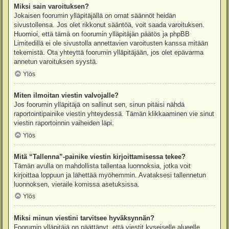
Miksi sain varoituksen?
Jokaisen foorumin ylläpitäjällä on omat säännöt heidän
sivustollensa. Jos olet rikkonut sääntöä, voit saada varoituksen.
Huomioi, että tämä on foorumin ylläpitäjän päätös ja phpBB
Limitedillä ei ole sivustolla annettavien varoitusten kanssa mitään
tekemistä. Ota yhteyttä foorumin ylläpitäjään, jos olet epävarma
annetun varoituksen syystä.
Ylös
Miten ilmoitan viestin valvojalle?
Jos foorumin ylläpitäjä on sallinut sen, sinun pitäisi nähdä
raportointipainike viestin yhteydessä. Tämän klikkaaminen vie sinut
viestin raportoinnin vaiheiden läpi.
Ylös
Mitä “Tallenna”-painike viestin kirjoittamisessa tekee?
Tämän avulla on mahdollista tallentaa luonnoksia, jotka voit
kirjoittaa loppuun ja lähettää myöhemmin. Avataksesi tallennetun
luonnoksen, vieraile komissa asetuksissa.
Ylös
Miksi minun viestini tarvitsee hyväksynnän?
Foorumin ylläpitäjä on päättänyt, että viestit kyseiselle alueelle