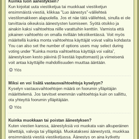
Kuinka luon äänestyksen?
Kun kirjoitat uuta viestiketjua tai muokkaat viestiketjun
ensimmäistä viestiä, klikkaa "Luo äänestys"-välilehteä
viestilomakkeen alapuolella. Jos et näe tätä välilehteä, sinulla ei ole
tarvittavia oikeuksia äänestysten luomiseen. Syötä otsikko ja
ainakin kaksi vaihtoehtoa niille varattuihin kenttiin. Varmista että
jokainen vaihtoehto on omalla rivillään tekstikentässä. Voit myös
määritellä kuinka monta vaihtoehtoa käyttäjät voivat valita kohdasta
You can also set the number of options users may select during
voting under “Kuinka monta vaihtoehtoa käyttäjä voi valita”,
äänestyksen kesto päivinä (0 kestää loputtomasti) ja viimeisenä
voit antaa käyttäjille mahdollisuuden muuttaa ääntään.
Ylös
Miksi en voi lisätä vastausvaihtoehtoja kyselyyn?
Kyselyn vastausvaihtoehtojen määrä on foorumin ylläpitäjän
määrittelemä. Jos tarvitset enemmän vaihtoehtoja kuin on sallittu,
ota yhteyttä foorumin ylläpitäjään.
Ylös
Kuinka muokkaan tai poistan äänestyksen?
Kuten viestien kanssa, äänestyksiä voi muokata vain alkuperäinen
lähettäjä, valvoja tai ylläpitäjä. Muokataksesi äänestystä, muokkaa
ensimmäistä viestiä viestiketjussa. Äänestys on aina kytketty