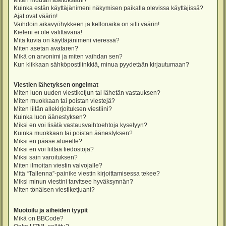
Miten muutan asetuksiani?
Kuinka estän käyttäjänimeni näkymisen paikalla olevissa käyttäjissä?
Ajat ovat väärin!
Vaihdoin aikavyöhykkeen ja kellonaika on silti väärin!
Kieleni ei ole valittavana!
Mitä kuvia on käyttäjänimeni vieressä?
Miten asetan avataren?
Mikä on arvonimi ja miten vaihdan sen?
Kun klikkaan sähköpostilinkkiä, minua pyydetään kirjautumaan?
Viestien lähetyksen ongelmat
Miten luon uuden viestiketjun tai lähetän vastauksen?
Miten muokkaan tai poistan viestejä?
Miten liitän allekirjoituksen viestiini?
Kuinka luon äänestyksen?
Miksi en voi lisätä vastausvaihtoehtoja kyselyyn?
Kuinka muokkaan tai poistan äänestyksen?
Miksi en pääse alueelle?
Miksi en voi liittää tiedostoja?
Miksi sain varoituksen?
Miten ilmoitan viestin valvojalle?
Mitä “Tallenna”-painike viestin kirjoittamisessa tekee?
Miksi minun viestini tarvitsee hyväksynnän?
Miten tönäisen viestiketjuani?
Muotoilu ja aiheiden tyypit
Mikä on BBCode?