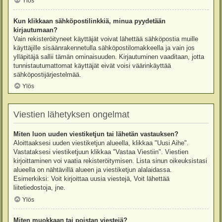
Ylös
Kun klikkaan sähköpostilinkkiä, minua pyydetään
kirjautumaan?
Vain rekisteröityneet käyttäjät voivat lähettää sähköpostia muille
käyttäjille sisäänrakennetulla sähköpostilomakkeella ja vain jos
ylläpitäjä sallii tämän ominaisuuden. Kirjautuminen vaaditaan, jotta
tunnistautumattomat käyttäjät eivät voisi väärinkäyttää
sähköpostijärjestelmää.
Ylös
Viestien lähetyksen ongelmat
Miten luon uuden viestiketjun tai lähetän vastauksen?
Aloittaaksesi uuden viestiketjun alueella, klikkaa "Uusi Aihe".
Vastataksesi viestiketjuun klikkaa "Vastaa Viestiin". Viestien
kirjoittaminen voi vaatia rekisteröitymisen. Lista sinun oikeuksistasi
alueella on nähtävillä alueen ja viestiketjun alalaidassa.
Esimerkiksi: Voit kirjoittaa uusia viestejä, Voit lähettää
liitetiedostoja, jne.
Ylös
Miten muokkaan tai poistan viestejä?