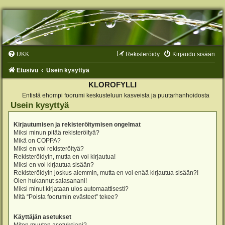
UKK
Rekisteröidy
Kirjaudu sisään
Etusivu
Usein kysyttyä
KLOROFYLLI
Entistä ehompi foorumi keskusteluun kasveista ja puutarhanhoidosta
Usein kysyttyä
Kirjautumisen ja rekisteröitymisen ongelmat
Miksi minun pitää rekisteröityä?
Mikä on COPPA?
Miksi en voi rekisteröityä?
Rekisteröidyin, mutta en voi kirjautua!
Miksi en voi kirjautua sisään?
Rekisteröidyin joskus aiemmin, mutta en voi enää kirjautua sisään?!
Olen hukannut salasanani!
Miksi minut kirjataan ulos automaattisesti?
Mitä “Poista foorumin evästeet” tekee?
Käyttäjän asetukset