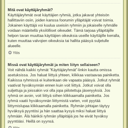
Mitä ovat käyttäjäryhmät?
Käyttäjäryhmät ovat käyttäjien ryhmiä, jotka jakavat yhteisön
hallittaviin osiin, joiden kanssa foorumin ylläpitäjät voivat toimia.
Jokainen käyttäjä voi kuulua useisiin ryhmiin ja jokaiselle ryhmälle
voidaan määritellä yksilölliset oikeudet. Tämä tarjoaa ylläpitäjille
helpon tavan muuttaa käyttäjien oikeuksia useille käyttäjille kerralla,
kuten muuttaa valvojien oikeuksia tai hallita pääsyä suljetulle
alueelle.
Ylös
Missä ovat käyttäjäryhmät ja miten liityn sellaiseen?
Voit nähdä kaikki ryhmät “Käyttäjäryhmät”-linkin kautta omissa
asetuksissa. Jos haluat liittyä yhteen, klikkaa vastaavaa painiketta.
Kaikissa ryhmissä ei kuitenkaan ole vapaata pääsyä. Jotkut ryhmät
vaativat hyväksynnän ennen kuin voit liittyä. Jotkut voivat olla
suljettuja ja joissakin voi olla jopa piilotettuja jäsenyyksiä. Jos
ryhmä on avoin, voit liittyä siihen klikkaamalla painiketta. Jos
ryhmä vaatii hyväksynnän liittymistä varten, voit pyytää
liittymislupaa klikkaamalla painiketta. Ryhmän johtajan täytyy
hyväksyä pyyntösi ja hän saattaa kysyä miksi haluat liittyä
ryhmään. Älä häiriköi ryhmän ylläpitäjiä jos he eivät hyväksy
pyyntöäsi. Heillä on syynsä.