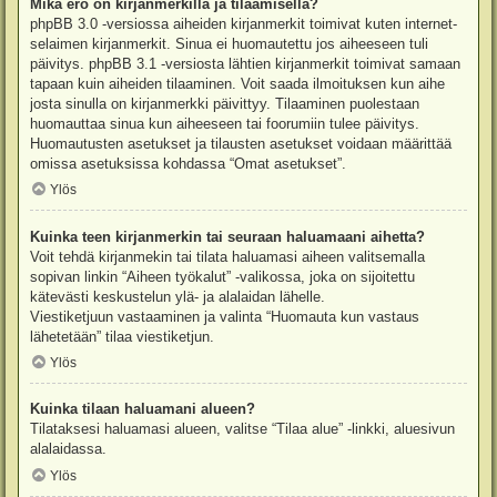
Mikä ero on kirjanmerkillä ja tilaamisella?
phpBB 3.0 -versiossa aiheiden kirjanmerkit toimivat kuten internet-
selaimen kirjanmerkit. Sinua ei huomautettu jos aiheeseen tuli
päivitys. phpBB 3.1 -versiosta lähtien kirjanmerkit toimivat samaan
tapaan kuin aiheiden tilaaminen. Voit saada ilmoituksen kun aihe
josta sinulla on kirjanmerkki päivittyy. Tilaaminen puolestaan
huomauttaa sinua kun aiheeseen tai foorumiin tulee päivitys.
Huomautusten asetukset ja tilausten asetukset voidaan määrittää
omissa asetuksissa kohdassa “Omat asetukset”.
Ylös
Kuinka teen kirjanmerkin tai seuraan haluamaani aihetta?
Voit tehdä kirjanmekin tai tilata haluamasi aiheen valitsemalla
sopivan linkin “Aiheen työkalut” -valikossa, joka on sijoitettu
kätevästi keskustelun ylä- ja alalaidan lähelle.
Viestiketjuun vastaaminen ja valinta “Huomauta kun vastaus
lähetetään” tilaa viestiketjun.
Ylös
Kuinka tilaan haluamani alueen?
Tilataksesi haluamasi alueen, valitse “Tilaa alue” -linkki, aluesivun
alalaidassa.
Ylös