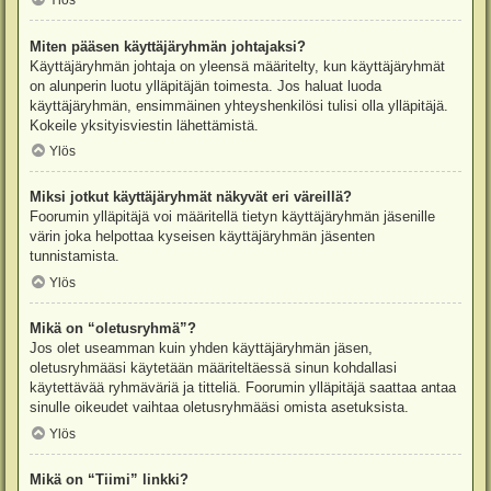
Ylös
Miten pääsen käyttäjäryhmän johtajaksi?
Käyttäjäryhmän johtaja on yleensä määritelty, kun käyttäjäryhmät
on alunperin luotu ylläpitäjän toimesta. Jos haluat luoda
käyttäjäryhmän, ensimmäinen yhteyshenkilösi tulisi olla ylläpitäjä.
Kokeile yksityisviestin lähettämistä.
Ylös
Miksi jotkut käyttäjäryhmät näkyvät eri väreillä?
Foorumin ylläpitäjä voi määritellä tietyn käyttäjäryhmän jäsenille
värin joka helpottaa kyseisen käyttäjäryhmän jäsenten
tunnistamista.
Ylös
Mikä on “oletusryhmä”?
Jos olet useamman kuin yhden käyttäjäryhmän jäsen,
oletusryhmääsi käytetään määriteltäessä sinun kohdallasi
käytettävää ryhmäväriä ja titteliä. Foorumin ylläpitäjä saattaa antaa
sinulle oikeudet vaihtaa oletusryhmääsi omista asetuksista.
Ylös
Mikä on “Tiimi” linkki?