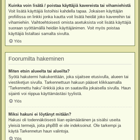
Kuinka voin lisätä / poistaa käyttäjiä kavereista tai vihamiehistä
Voit lisätä käyttäjiä listoihisi kahdella tapaa. Jokaisen käyttäjän
profiilissa on linkki jonka kautta voit lisätä heidät joko kavereihin tai
vihamiehiin. Vaihtoehtoisesti omista asetuksista voit lisätä käyttäjiä
suoraan syöttämällä heidän käyttäjänimen. Voit myös poistaa
käyttäjiä listaltasi samalta sivulta.
Ylös
Foorumilta hakeminen
Miten etsin alueelta tai alueilta?
Syötä hakutermi hakukenttään, joka sijaitsee etusivulla, alueen tai
viestiketjun sivulla. Tarkennettuun hakuun pääset klikkaamalla
“Tarkennettu haku”-linkkiä joka on saatavilla jokaisella sivulla. Haun
sijainti voi riippua käyttämästäsi tyylistä.
Ylös
Miksi hakuni ei löytänyt mitään?
Hakusi oli todennäköisesti liian epämääräinen ja sisälsi useita
yleisiä termejä, joita phpBB ei ole indeksoinut. Ole tarkempi ja
käytä Tarkennetun haun valintoja.
Ylös