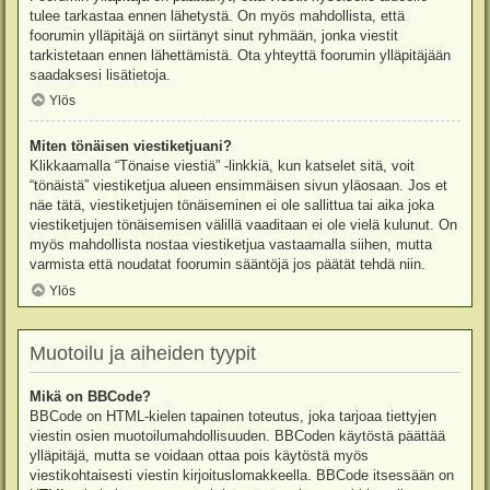
tulee tarkastaa ennen lähetystä. On myös mahdollista, että
foorumin ylläpitäjä on siirtänyt sinut ryhmään, jonka viestit
tarkistetaan ennen lähettämistä. Ota yhteyttä foorumin ylläpitäjään
saadaksesi lisätietoja.
Ylös
Miten tönäisen viestiketjuani?
Klikkaamalla “Tönaise viestiä” -linkkiä, kun katselet sitä, voit
“tönäistä” viestiketjua alueen ensimmäisen sivun yläosaan. Jos et
näe tätä, viestiketjujen tönäiseminen ei ole sallittua tai aika joka
viestiketjujen tönäisemisen välillä vaaditaan ei ole vielä kulunut. On
myös mahdollista nostaa viestiketjua vastaamalla siihen, mutta
varmista että noudatat foorumin sääntöjä jos päätät tehdä niin.
Ylös
Muotoilu ja aiheiden tyypit
Mikä on BBCode?
BBCode on HTML-kielen tapainen toteutus, joka tarjoaa tiettyjen
viestin osien muotoilumahdollisuuden. BBCoden käytöstä päättää
ylläpitäjä, mutta se voidaan ottaa pois käytöstä myös
viestikohtaisesti viestin kirjoituslomakkeella. BBCode itsessään on