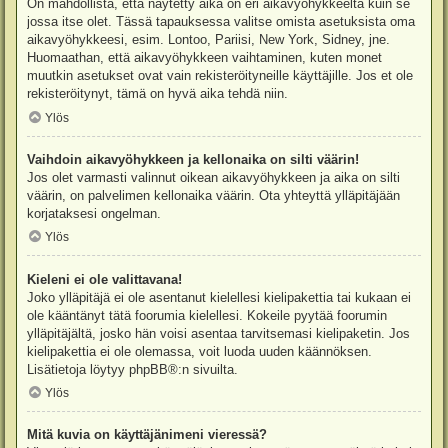
On mahdollista, että näytetty aika on eri aikavyöhykkeeltä kuin se
jossa itse olet. Tässä tapauksessa valitse omista asetuksista oma
aikavyöhykkeesi, esim. Lontoo, Pariisi, New York, Sidney, jne.
Huomaathan, että aikavyöhykkeen vaihtaminen, kuten monet
muutkin asetukset ovat vain rekisteröityneille käyttäjille. Jos et ole
rekisteröitynyt, tämä on hyvä aika tehdä niin.
Ylös
Vaihdoin aikavyöhykkeen ja kellonaika on silti väärin!
Jos olet varmasti valinnut oikean aikavyöhykkeen ja aika on silti
väärin, on palvelimen kellonaika väärin. Ota yhteyttä ylläpitäjään
korjataksesi ongelman.
Ylös
Kieleni ei ole valittavana!
Joko ylläpitäjä ei ole asentanut kielellesi kielipakettia tai kukaan ei
ole kääntänyt tätä foorumia kielellesi. Kokeile pyytää foorumin
ylläpitäjältä, josko hän voisi asentaa tarvitsemasi kielipaketin. Jos
kielipakettia ei ole olemassa, voit luoda uuden käännöksen.
Lisätietoja löytyy
phpBB
®:n sivuilta.
Ylös
Mitä kuvia on käyttäjänimeni vieressä?