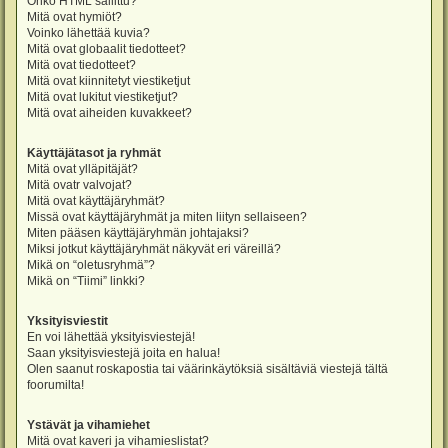
Onko HTML sallittu?
Mitä ovat hymiöt?
Voinko lähettää kuvia?
Mitä ovat globaalit tiedotteet?
Mitä ovat tiedotteet?
Mitä ovat kiinnitetyt viestiketjut
Mitä ovat lukitut viestiketjut?
Mitä ovat aiheiden kuvakkeet?
Käyttäjätasot ja ryhmät
Mitä ovat ylläpitäjät?
Mitä ovatr valvojat?
Mitä ovat käyttäjäryhmät?
Missä ovat käyttäjäryhmät ja miten liityn sellaiseen?
Miten pääsen käyttäjäryhmän johtajaksi?
Miksi jotkut käyttäjäryhmät näkyvät eri väreillä?
Mikä on “oletusryhmä”?
Mikä on “Tiimi” linkki?
Yksityisviestit
En voi lähettää yksityisviestejä!
Saan yksityisviestejä joita en halua!
Olen saanut roskapostia tai väärinkäytöksiä sisältäviä viestejä tältä
foorumilta!
Ystävät ja vihamiehet
Mitä ovat kaveri ja vihamieslistat?