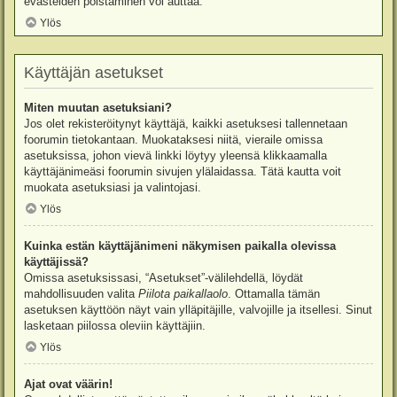
evästeiden poistaminen voi auttaa.
Ylös
Käyttäjän asetukset
Miten muutan asetuksiani?
Jos olet rekisteröitynyt käyttäjä, kaikki asetuksesi tallennetaan
foorumin tietokantaan. Muokataksesi niitä, vieraile omissa
asetuksissa, johon vievä linkki löytyy yleensä klikkaamalla
käyttäjänimeäsi foorumin sivujen ylälaidassa. Tätä kautta voit
muokata asetuksiasi ja valintojasi.
Ylös
Kuinka estän käyttäjänimeni näkymisen paikalla olevissa
käyttäjissä?
Omissa asetuksissasi, “Asetukset”-välilehdellä, löydät
mahdollisuuden valita
Piilota paikallaolo
. Ottamalla tämän
asetuksen käyttöön näyt vain ylläpitäjille, valvojille ja itsellesi. Sinut
lasketaan piilossa oleviin käyttäjiin.
Ylös
Ajat ovat väärin!