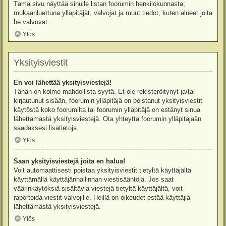
Tämä sivu näyttää sinulle listan foorumin henkilökunnasta,
mukaanluettuna ylläpitäjät, valvojat ja muut tiedot, kuten alueet joita
he valvovat.
Ylös
Yksityisviestit
En voi lähettää yksityisviestejä!
Tähän on kolme mahdollista syytä. Et ole rekisteröitynyt ja/tai
kirjautunut sisään, foorumin ylläpitäjä on poistanut yksityisviestit
käytöstä koko foorumilta tai foorumin ylläpitäjä on estänyt sinua
lähettämästä yksityisviestejä. Ota yhteyttä foorumin ylläpitäjään
saadaksesi lisätietoja.
Ylös
Saan yksityisviestejä joita en halua!
Voit automaattisesti poistaa yksityisviestit tietyltä käyttäjältä
käyttämällä käyttäjänhallinnan viestisääntöjä. Jos saat
väärinkäytöksiä sisältäviä viestejä tietyltä käyttäjältä, voit
raportoida viestit valvojille. Heillä on oikeudet estää käyttäjiä
lähettämästä yksityisviestejä.
Ylös