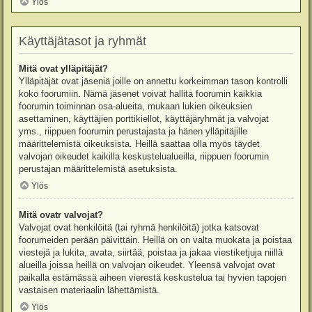
Ylös
Käyttäjätasot ja ryhmät
Mitä ovat ylläpitäjät?
Ylläpitäjät ovat jäseniä joille on annettu korkeimman tason kontrolli
koko foorumiin. Nämä jäsenet voivat hallita foorumin kaikkia
foorumin toiminnan osa-alueita, mukaan lukien oikeuksien
asettaminen, käyttäjien porttikiellot, käyttäjäryhmät ja valvojat
yms., riippuen foorumin perustajasta ja hänen ylläpitäjille
määrittelemistä oikeuksista. Heillä saattaa olla myös täydet
valvojan oikeudet kaikilla keskustelualueilla, riippuen foorumin
perustajan määrittelemistä asetuksista.
Ylös
Mitä ovatr valvojat?
Valvojat ovat henkilöitä (tai ryhmä henkilöitä) jotka katsovat
foorumeiden perään päivittäin. Heillä on on valta muokata ja poistaa
viestejä ja lukita, avata, siirtää, poistaa ja jakaa viestiketjuja niillä
alueilla joissa heillä on valvojan oikeudet. Yleensä valvojat ovat
paikalla estämässä aiheen vierestä keskustelua tai hyvien tapojen
vastaisen materiaalin lähettämistä.
Ylös