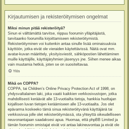
Kirjautumisen ja rekisteröitymisen ongelmat
Miksi minun pitää rekisteröityä?
Sinun ei välttämättä tarvitse, riippuu foorumin ylläpitäjästä,
tarvitaanko foorumilla kirjoittamiseen rekisteröitymistä.
Rekisteröityminen voi kuitenkin antaa sinulle lisää ominaisuuksia
käyttöön, jotka eivät ole vieraiden käytettävissä. Näitä ovat mm.
avatar-kuvan määrittely, yksityisviestit, sähköpostien lähettäminen
muille käyttäjille, käyttäjäryhmien jäsenyys jne. Siihen menee aikaa
vain muutamia hetkiä, joten se on suositeltavaa.
Ylös
Mikä on COPPA?
COPPA, tai Children’s Online Privacy Protection Act of 1998, on
yhdysvaltalainen laki, joka vaatii kaikkien verkkosivustojen, jotka
mahdollisesti keräävät alle 13-vuotiailta tietoja, hankkia huoltajan
kirjallisen luvan tietojen keräämiseen alle 13-vuotiaalta. Jos olet
epävarma koskeeko tämä sinua rekisteröityvänä käyttäjänä tai
verkkosivua jolle olet rekisteröitymässä, ota yhteyttä oikeudelliseen
neuvonantajaan saadaksesi apua. Huomaa, että phpBB Limited ja
tämän foorumin omistajat eivät voi antaa lakineuvontaa ja eivät ole