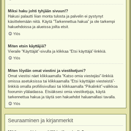
Miksi haku johti tyhjään sivuun!?
Hakusi palautti liian monta tulosta ja palvelin ei pystynyt
käsittelemään niitä. Käytä “Tarkennettua hakua” ja ole tarkempi
hakuehdoissa ja alueissa joilta etsit.
Ylös
Miten etsin käyttäjiä?
Vieraile “Käyttäjät”-sivulla ja klikkaa “Etsi käyttäjä”-linkkiä.
Ylös
Miten löydän omat viestini ja viestiketjuni?
Omat viestisi näet klikkaamalla “Katso omia viestejäsi”-linkkiä
omissa asetuksissa tai klikkaamalla “Etsi käyttäjän viesteistä”-
linkkiä omalla profiilisivullasi tai klikkaamalla “Pikalinkit”-valikkoa
foorumin ylälaidassa. Etsiäksesi omia viestiketjuja, käytä
tarkennettua hakua ja täytä sen hakuehdot haluamallasi tavalla.
Ylös
Seuraaminen ja kirjanmerkit