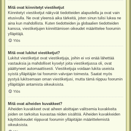
Mitä ovat kiinnitetyt viestiketjut
Kiinnitetyt viestiketjut näkyvät tiedotteiden alapuolella ja ovat vain
etusivulla. Ne ovat yleensä aika tärkeitä, joten sinun tulisi lukea ne
aina kun mahdollista. Kuten tiedotteiden ja globaalien tiedotteiden
kanssa, viestiketjujen kiinnittämisen oikeudet määrittelee foorumin
ylläpitäjä.
Ylös
Mitä ovat lukitut viestiketjut?
Lukitut viestiketjut ovat viestiketjuja, joihin ei voi enää lähettää
vastauksia ja mahdolliset kyselyt joita viestiketjussa oli, ovat
päättyneet automaattisesti. Viestiketjuja voidaan lukita useista
syistä ylläpitäjän tai foorumin valvojan toimesta. Saatat myös
pystyä lukitsemaan oman viestiketjusi, mutta tämä riippuu foorumin
ylläpitäjän antamista oikeuksista.
Ylös
Mitä ovat aiheiden kuvakkeet?
Aiheiden kuvakkeet ovat aiheen aloittajan valitsemia kuvakkeita
joiden on tarkoitus kuvastaa niiden sisältöä. Aiheiden kuvakkeiden
käyttöoikeudet riippuvat foorumin ylläpitäjän määrittelemistä
oikeuksista.