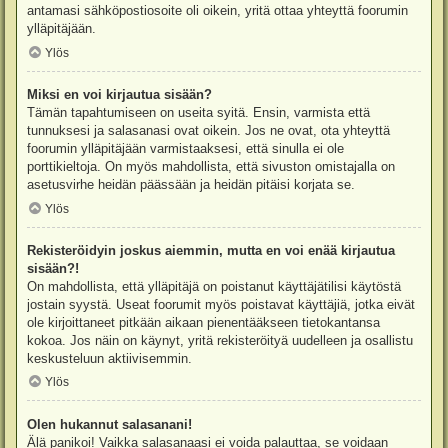
antamasi sähköpostiosoite oli oikein, yritä ottaa yhteyttä foorumin
ylläpitäjään.
Ylös
Miksi en voi kirjautua sisään?
Tämän tapahtumiseen on useita syitä. Ensin, varmista että
tunnuksesi ja salasanasi ovat oikein. Jos ne ovat, ota yhteyttä
foorumin ylläpitäjään varmistaaksesi, että sinulla ei ole
porttikieltoja. On myös mahdollista, että sivuston omistajalla on
asetusvirhe heidän päässään ja heidän pitäisi korjata se.
Ylös
Rekisteröidyin joskus aiemmin, mutta en voi enää kirjautua
sisään?!
On mahdollista, että ylläpitäjä on poistanut käyttäjätilisi käytöstä
jostain syystä. Useat foorumit myös poistavat käyttäjiä, jotka eivät
ole kirjoittaneet pitkään aikaan pienentääkseen tietokantansa
kokoa. Jos näin on käynyt, yritä rekisteröityä uudelleen ja osallistu
keskusteluun aktiivisemmin.
Ylös
Olen hukannut salasanani!
Älä panikoi! Vaikka salasanaasi ei voida palauttaa, se voidaan