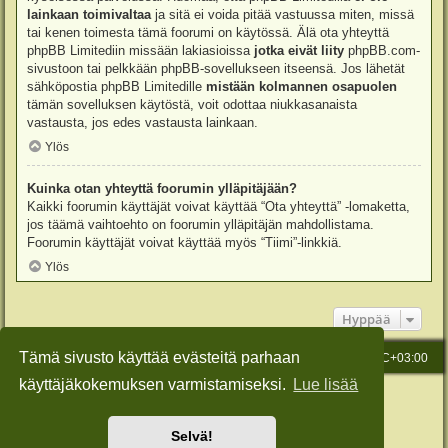
lainkaan toimivaltaa
ja sitä ei voida pitää vastuussa miten, missä
tai kenen toimesta tämä foorumi on käytössä. Älä ota yhteyttä
phpBB Limitediin missään lakiasioissa
jotka eivät liity
phpBB.com-
sivustoon tai pelkkään phpBB-sovellukseen itseensä. Jos lähetät
sähköpostia phpBB Limitedille
mistään kolmannen osapuolen
tämän sovelluksen käytöstä, voit odottaa niukkasanaista
vastausta, jos edes vastausta lainkaan.
Ylös
Kuinka otan yhteyttä foorumin ylläpitäjään?
Kaikki foorumin käyttäjät voivat käyttää “Ota yhteyttä” -lomaketta,
jos täämä vaihtoehto on foorumin ylläpitäjän mahdollistama.
Foorumin käyttäjät voivat käyttää myös “Tiimi”-linkkiä.
Ylös
Hyppää
Tämä sivusto käyttää evästeitä parhaan
Etusivu
Viesti Ylläpidolle
Kaikki ajat ovat
UTC+03:00
käyttäjäkokemuksen varmistamiseksi.
Lue lisää
Keskustelufoorumin ohjelmisto
phpBB
® Forum Software © phpBB Limited
Käännös: phpBB Suomi (lurttinen, harritapio, Pettis)
Style: Green-Style-Slim by Joyce&Luna
phpBB-Style-Design
Selvä!
Yksityisyys
|
Ehdot