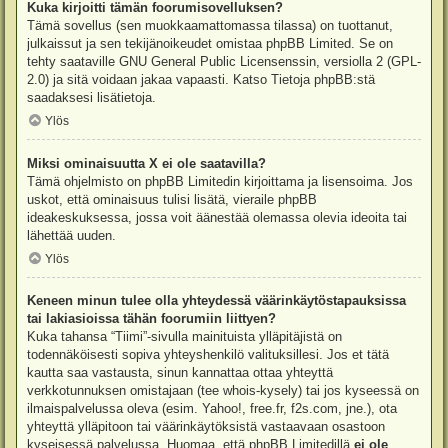
Kuka kirjoitti tämän foorumisovelluksen?
Tämä sovellus (sen muokkaamattomassa tilassa) on tuottanut,
julkaissut ja sen tekijänoikeudet omistaa
phpBB Limited
. Se on
tehty saataville GNU General Public Licensenssin, versiolla 2 (GPL-
2.0) ja sitä voidaan jakaa vapaasti. Katso
Tietoja phpBB:stä
saadaksesi lisätietoja.
Ylös
Miksi ominaisuutta X ei ole saatavilla?
Tämä ohjelmisto on phpBB Limitedin kirjoittama ja lisensoima. Jos
uskot, että ominaisuus tulisi lisätä, vieraile
phpBB
ideakeskuksessa
, jossa voit äänestää olemassa olevia ideoita tai
lähettää uuden.
Ylös
Keneen minun tulee olla yhteydessä väärinkäytöstapauksissa
tai lakiasioissa tähän foorumiin liittyen?
Kuka tahansa “Tiimi”-sivulla mainituista ylläpitäjistä on
todennäköisesti sopiva yhteyshenkilö valituksillesi. Jos et tätä
kautta saa vastausta, sinun kannattaa ottaa yhteyttä
verkkotunnuksen omistajaan (tee
whois-kysely
) tai jos kyseessä on
ilmaispalvelussa oleva (esim. Yahoo!, free.fr, f2s.com, jne.), ota
yhteyttä ylläpitoon tai väärinkäytöksistä vastaavaan osastoon
kyseisessä palvelussa. Huomaa, että phpBB Limitedillä
ei ole