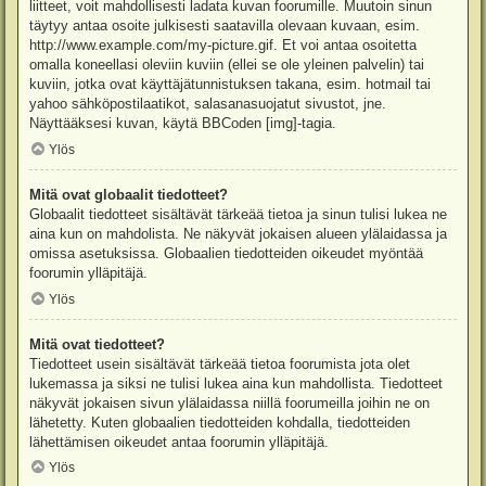
liitteet, voit mahdollisesti ladata kuvan foorumille. Muutoin sinun
täytyy antaa osoite julkisesti saatavilla olevaan kuvaan, esim.
http://www.example.com/my-picture.gif. Et voi antaa osoitetta
omalla koneellasi oleviin kuviin (ellei se ole yleinen palvelin) tai
kuviin, jotka ovat käyttäjätunnistuksen takana, esim. hotmail tai
yahoo sähköpostilaatikot, salasanasuojatut sivustot, jne.
Näyttääksesi kuvan, käytä BBCoden [img]-tagia.
Ylös
Mitä ovat globaalit tiedotteet?
Globaalit tiedotteet sisältävät tärkeää tietoa ja sinun tulisi lukea ne
aina kun on mahdolista. Ne näkyvät jokaisen alueen ylälaidassa ja
omissa asetuksissa. Globaalien tiedotteiden oikeudet myöntää
foorumin ylläpitäjä.
Ylös
Mitä ovat tiedotteet?
Tiedotteet usein sisältävät tärkeää tietoa foorumista jota olet
lukemassa ja siksi ne tulisi lukea aina kun mahdollista. Tiedotteet
näkyvät jokaisen sivun ylälaidassa niillä foorumeilla joihin ne on
lähetetty. Kuten globaalien tiedotteiden kohdalla, tiedotteiden
lähettämisen oikeudet antaa foorumin ylläpitäjä.
Ylös