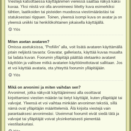
Viestejä katsottaessa käyttäjänimen vieressä saattaa näkyä kaksi
kuvaa. Yksi niistä voi olla arvonimeesi liitetty kuva esimerkiksi
tähtien, laatikoiden tai pisteiden muodossa viestimäärästäsi tai
statuksestasi riippuen. Toinen, yleensä isompi kuva on avatar ja on
yleensä uniikki tai henkilökohtainen jokaisella käyttäjällä.
Ylös
Miten asetan avataren?
Omissa asetuksissa, “Profiilin” alla, voit lisätä avataren käyttämällä
jotain neljästä tavasta: Gravatar, galleriasta, käyttää kuvaa muualta
tai ladata kuvan. Foorumin ylläpitäjä päättää otetaanko avataret
käyttöön ja valitsee mitkä avatarien käyttöönottotavat sallitaan. Jos
et voi käyttää avataria, ota yhteyttä foorumin ylläpitäjään.
Ylös
Mikä on arvonimi ja miten vaihdan sen?
Arvonimet, jotka näkyvät käyttäjänimesi alla osoittavat
kirjoittamiesi viestien määrän tai tietyt käyttäjät, kuten ylläpitäjät tai
valvojat. Yleensä et voi vaihtaa minkään arvonimen tekstiä, sillä
nämä ovat ylläpitäjän määrittelemiä. Älä kirjoita viestejä vain
parantaaksesi arvonimeäsi. Useimmat foorumit eivät siedä tätä ja
valvojat tai ylläpitäjät voivat yksinkertaisesti pienentää
viestilaskuriasi.