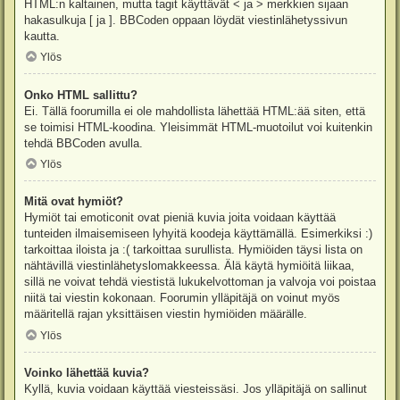
HTML:n kaltainen, mutta tagit käyttävät < ja > merkkien sijaan
hakasulkuja [ ja ]. BBCoden oppaan löydät viestinlähetyssivun
kautta.
Ylös
Onko HTML sallittu?
Ei. Tällä foorumilla ei ole mahdollista lähettää HTML:ää siten, että
se toimisi HTML-koodina. Yleisimmät HTML-muotoilut voi kuitenkin
tehdä BBCoden avulla.
Ylös
Mitä ovat hymiöt?
Hymiöt tai emoticonit ovat pieniä kuvia joita voidaan käyttää
tunteiden ilmaisemiseen lyhyitä koodeja käyttämällä. Esimerkiksi :)
tarkoittaa iloista ja :( tarkoittaa surullista. Hymiöiden täysi lista on
nähtävillä viestinlähetyslomakkeessa. Älä käytä hymiöitä liikaa,
sillä ne voivat tehdä viestistä lukukelvottoman ja valvoja voi poistaa
niitä tai viestin kokonaan. Foorumin ylläpitäjä on voinut myös
määritellä rajan yksittäisen viestin hymiöiden määrälle.
Ylös
Voinko lähettää kuvia?
Kyllä, kuvia voidaan käyttää viesteissäsi. Jos ylläpitäjä on sallinut