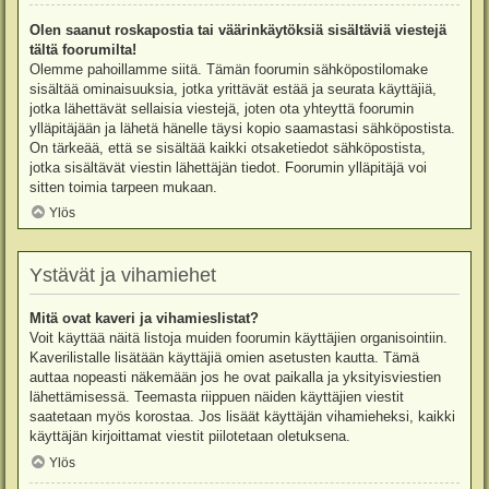
Olen saanut roskapostia tai väärinkäytöksiä sisältäviä viestejä
tältä foorumilta!
Olemme pahoillamme siitä. Tämän foorumin sähköpostilomake
sisältää ominaisuuksia, jotka yrittävät estää ja seurata käyttäjiä,
jotka lähettävät sellaisia viestejä, joten ota yhteyttä foorumin
ylläpitäjään ja lähetä hänelle täysi kopio saamastasi sähköpostista.
On tärkeää, että se sisältää kaikki otsaketiedot sähköpostista,
jotka sisältävät viestin lähettäjän tiedot. Foorumin ylläpitäjä voi
sitten toimia tarpeen mukaan.
Ylös
Ystävät ja vihamiehet
Mitä ovat kaveri ja vihamieslistat?
Voit käyttää näitä listoja muiden foorumin käyttäjien organisointiin.
Kaverilistalle lisätään käyttäjiä omien asetusten kautta. Tämä
auttaa nopeasti näkemään jos he ovat paikalla ja yksityisviestien
lähettämisessä. Teemasta riippuen näiden käyttäjien viestit
saatetaan myös korostaa. Jos lisäät käyttäjän vihamieheksi, kaikki
käyttäjän kirjoittamat viestit piilotetaan oletuksena.
Ylös