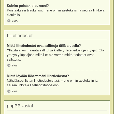
Kuinka poistan tilaukseni?
Poistaaksesi tilauksiasi, mene omiin asetuksiisi ja seuraa linkkejä
tilauksiisi.
Ylös
Liitetiedostot
Mitkä liitetiedostot ovat sallittuja tällä alueella?
Ylläpitäjä voi määrätä sallitut ja kielletyt liitetiedostojen tyypit. Ota
yhteys ylläpitäjään mikäli et ole varma mitkä tiedostot ovat
sallittuja..
Ylös
Mistä löydän lähettämäni liitetiedostot?
Nähdäksesi listan liitetiedostoistasi, mene omiin asetuksiin ja
seuraa linkkejä liitetiedostot-osioon.
Ylös
phpBB -asiat