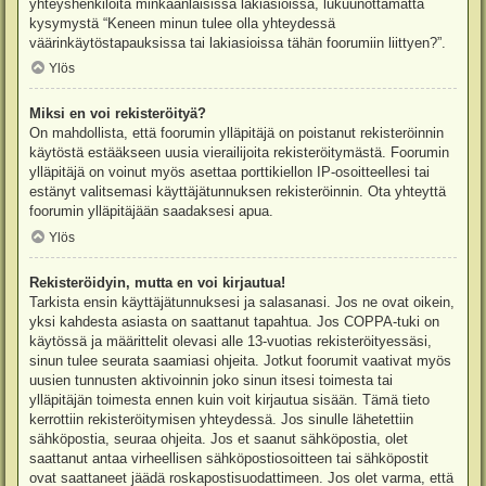
yhteyshenkilöitä minkäänlaisissa lakiasioissa, lukuunottamatta
kysymystä “Keneen minun tulee olla yhteydessä
väärinkäytöstapauksissa tai lakiasioissa tähän foorumiin liittyen?”.
Ylös
Miksi en voi rekisteröityä?
On mahdollista, että foorumin ylläpitäjä on poistanut rekisteröinnin
käytöstä estääkseen uusia vierailijoita rekisteröitymästä. Foorumin
ylläpitäjä on voinut myös asettaa porttikiellon IP-osoitteellesi tai
estänyt valitsemasi käyttäjätunnuksen rekisteröinnin. Ota yhteyttä
foorumin ylläpitäjään saadaksesi apua.
Ylös
Rekisteröidyin, mutta en voi kirjautua!
Tarkista ensin käyttäjätunnuksesi ja salasanasi. Jos ne ovat oikein,
yksi kahdesta asiasta on saattanut tapahtua. Jos COPPA-tuki on
käytössä ja määrittelit olevasi alle 13-vuotias rekisteröityessäsi,
sinun tulee seurata saamiasi ohjeita. Jotkut foorumit vaativat myös
uusien tunnusten aktivoinnin joko sinun itsesi toimesta tai
ylläpitäjän toimesta ennen kuin voit kirjautua sisään. Tämä tieto
kerrottiin rekisteröitymisen yhteydessä. Jos sinulle lähetettiin
sähköpostia, seuraa ohjeita. Jos et saanut sähköpostia, olet
saattanut antaa virheellisen sähköpostiosoitteen tai sähköpostit
ovat saattaneet jäädä roskapostisuodattimeen. Jos olet varma, että