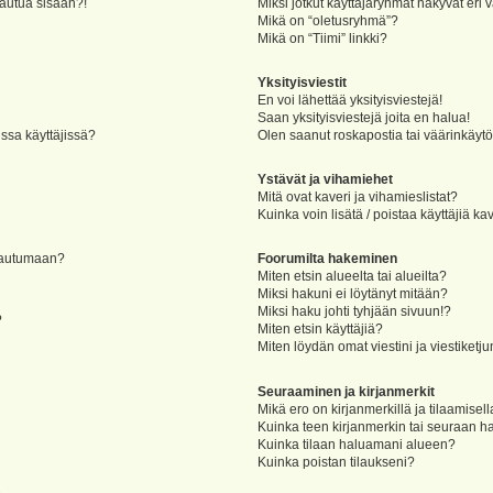
jautua sisään?!
Miksi jotkut käyttäjäryhmät näkyvät eri v
Mikä on “oletusryhmä”?
Mikä on “Tiimi” linkki?
Yksityisviestit
En voi lähettää yksityisviestejä!
Saan yksityisviestejä joita en halua!
ssa käyttäjissä?
Olen saanut roskapostia tai väärinkäytöks
Ystävät ja vihamiehet
Mitä ovat kaveri ja vihamieslistat?
Kuinka voin lisätä / poistaa käyttäjiä ka
rjautumaan?
Foorumilta hakeminen
Miten etsin alueelta tai alueilta?
Miksi hakuni ei löytänyt mitään?
Miksi haku johti tyhjään sivuun!?
?
Miten etsin käyttäjiä?
Miten löydän omat viestini ja viestiketju
Seuraaminen ja kirjanmerkit
Mikä ero on kirjanmerkillä ja tilaamisel
Kuinka teen kirjanmerkin tai seuraan h
Kuinka tilaan haluamani alueen?
Kuinka poistan tilaukseni?