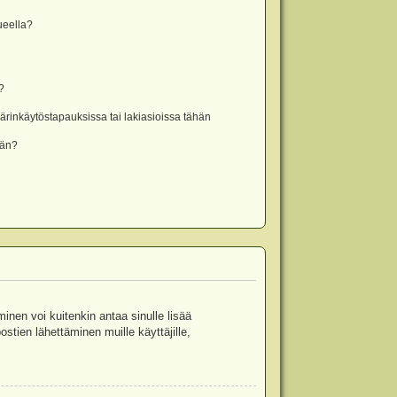
lueella?
?
rinkäytöstapauksissa tai lakiasioissa tähän
ään?
minen voi kuitenkin antaa sinulle lisää
stien lähettäminen muille käyttäjille,