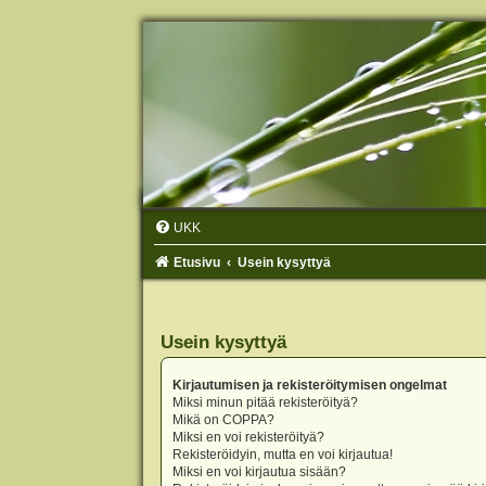
UKK
Etusivu
Usein kysyttyä
Usein kysyttyä
Kirjautumisen ja rekisteröitymisen ongelmat
Miksi minun pitää rekisteröityä?
Mikä on COPPA?
Miksi en voi rekisteröityä?
Rekisteröidyin, mutta en voi kirjautua!
Miksi en voi kirjautua sisään?