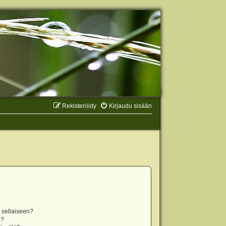
Rekisteröidy
Kirjaudu sisään
n sellaiseen?
i?