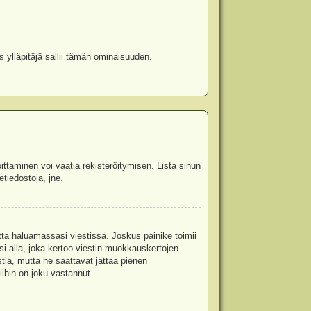
s ylläpitäjä sallii tämän ominaisuuden.
oittaminen voi vaatia rekisteröitymisen. Lista sinun
etiedostoja, jne.
etta haluamassasi viestissä. Joskus painike toimii
isi alla, joka kertoo viestin muokkauskertojen
tiä, mutta he saattavat jättää pienen
ihin on joku vastannut.