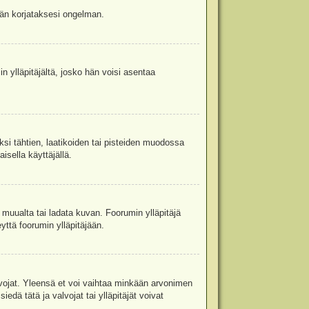
jään korjataksesi ongelman.
in ylläpitäjältä, josko hän voisi asentaa
ksi tähtien, laatikoiden tai pisteiden muodossa
isella käyttäjällä.
a muualta tai ladata kuvan. Foorumin ylläpitäjä
yttä foorumin ylläpitäjään.
valvojat. Yleensä et voi vaihtaa minkään arvonimen
edä tätä ja valvojat tai ylläpitäjät voivat