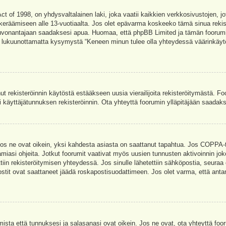
t of 1998, on yhdysvaltalainen laki, joka vaatii kaikkien verkkosivustojen, jot
jen keräämiseen alle 13-vuotiaalta. Jos olet epävarma koskeeko tämä sinua rekis
euvonantajaan saadaksesi apua. Huomaa, että phpBB Limited ja tämän foorumin 
a, lukuunottamatta kysymystä “Keneen minun tulee olla yhteydessä väärinkäytö
nut rekisteröinnin käytöstä estääkseen uusia vierailijoita rekisteröitymästä. F
asi käyttäjätunnuksen rekisteröinnin. Ota yhteyttä foorumin ylläpitäjään saadak
Jos ne ovat oikein, yksi kahdesta asiasta on saattanut tapahtua. Jos COPPA-tuk
amiasi ohjeita. Jotkut foorumit vaativat myös uusien tunnusten aktivoinnin joko
ttiin rekisteröitymisen yhteydessä. Jos sinulle lähetettiin sähköpostia, seuraa
stit ovat saattaneet jäädä roskapostisuodattimeen. Jos olet varma, että antam
ta että tunnuksesi ja salasanasi ovat oikein. Jos ne ovat, ota yhteyttä fooru