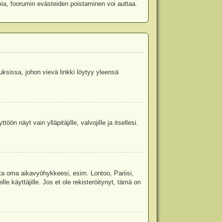
mia, foorumin evästeiden poistaminen voi auttaa.
uksissa, johon vievä linkki löytyy yleensä
ön näyt vain ylläpitäjille, valvojille ja itsellesi.
sta oma aikavyöhykkeesi, esim. Lontoo, Pariisi,
 käyttäjille. Jos et ole rekisteröitynyt, tämä on