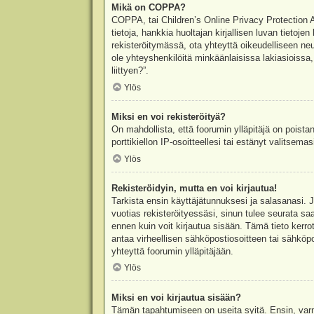
Mikä on COPPA?
COPPA, tai Children’s Online Privacy Protection Ac
tietoja, hankkia huoltajan kirjallisen luvan tieto
rekisteröitymässä, ota yhteyttä oikeudelliseen n
ole yhteyshenkilöitä minkäänlaisissa lakiasioiss
liittyen?”.
Ylös
Miksi en voi rekisteröityä?
On mahdollista, että foorumin ylläpitäjä on poista
porttikiellon IP-osoitteellesi tai estänyt valitsem
Ylös
Rekisteröidyin, mutta en voi kirjautua!
Tarkista ensin käyttäjätunnuksesi ja salasanasi. 
vuotias rekisteröityessäsi, sinun tulee seurata sa
ennen kuin voit kirjautua sisään. Tämä tieto kerro
antaa virheellisen sähköpostiosoitteen tai sähköpo
yhteyttä foorumin ylläpitäjään.
Ylös
Miksi en voi kirjautua sisään?
Tämän tapahtumiseen on useita syitä. Ensin, varmis