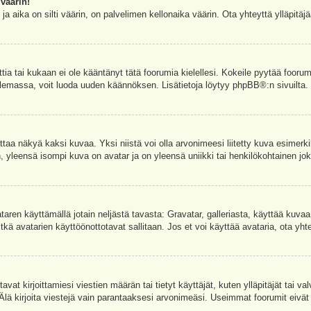
väärin!
a aika on silti väärin, on palvelimen kellonaika väärin. Ota yhteyttä ylläpitä
ettia tai kukaan ei ole kääntänyt tätä foorumia kielellesi. Kokeile pyytää foorum
e olemassa, voit luoda uuden käännöksen. Lisätietoja löytyy
phpBB
®:n sivuilta.
aa näkyä kaksi kuvaa. Yksi niistä voi olla arvonimeesi liitetty kuva esimerki
, yleensä isompi kuva on avatar ja on yleensä uniikki tai henkilökohtainen joka
vataren käyttämällä jotain neljästä tavasta: Gravatar, galleriasta, käyttää kuva
kä avatarien käyttöönottotavat sallitaan. Jos et voi käyttää avataria, ota yhte
avat kirjoittamiesi viestien määrän tai tietyt käyttäjät, kuten ylläpitäjät tai 
 Älä kirjoita viestejä vain parantaaksesi arvonimeäsi. Useimmat foorumit eivät si