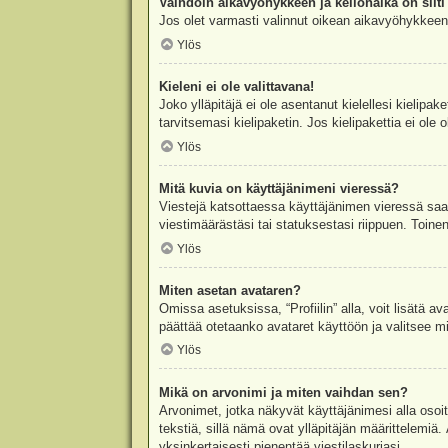
Vaihdoin aikavyöhykkeen ja kellonaika on silti 
Jos olet varmasti valinnut oikean aikavyöhykkeen j
Ylös
Kieleni ei ole valittavana!
Joko ylläpitäjä ei ole asentanut kielellesi kielipak
tarvitsemasi kielipaketin. Jos kielipakettia ei ol
Ylös
Mitä kuvia on käyttäjänimeni vieressä?
Viestejä katsottaessa käyttäjänimen vieressä saatt
viestimäärästäsi tai statuksestasi riippuen. Toinen
Ylös
Miten asetan avataren?
Omissa asetuksissa, “Profiilin” alla, voit lisätä a
päättää otetaanko avataret käyttöön ja valitsee mit
Ylös
Mikä on arvonimi ja miten vaihdan sen?
Arvonimet, jotka näkyvät käyttäjänimesi alla osoitt
tekstiä, sillä nämä ovat ylläpitäjän määrittelemiä.
yksinkertaisesti pienentää viestilaskuriasi.