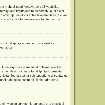
ka mahdollisesti keräävät alle 13-vuotiailta
teröityvänä käyttäjänä tai verkkosivua jolle olet
omistajat eivät voi antaa lakineuvontaa ja eivät
stapauksissa tai lakiasioissa tähän foorumiin
oorumin ylläpitäjä on voinut myös asettaa
sesi apua.
i on käytössä ja määrittelit olevasi alle 13-
 sinun itsesi toimesta tai ylläpitäjän toimesta
 ohjeita. Jos et saanut sähköpostia, olet saattanut
asi sähköpostiosoite oli oikein, yritä ottaa
min ylläpitäjään varmistaaksesi, että sinulla ei