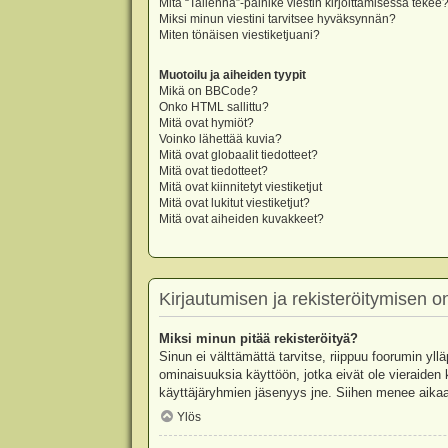
Mitä “Tallenna”-painike viestin kirjoittamisessa tekee
Miksi minun viestini tarvitsee hyväksynnän?
Miten tönäisen viestiketjuani?
Muotoilu ja aiheiden tyypit
Mikä on BBCode?
Onko HTML sallittu?
Mitä ovat hymiöt?
Voinko lähettää kuvia?
Mitä ovat globaalit tiedotteet?
Mitä ovat tiedotteet?
Mitä ovat kiinnitetyt viestiketjut
Mitä ovat lukitut viestiketjut?
Mitä ovat aiheiden kuvakkeet?
Kirjautumisen ja rekisteröitymisen 
Miksi minun pitää rekisteröityä?
Sinun ei välttämättä tarvitse, riippuu foorumin yllä
ominaisuuksia käyttöön, jotka eivät ole vieraiden 
käyttäjäryhmien jäsenyys jne. Siihen menee aikaa
Ylös