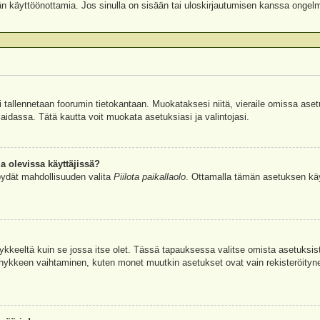
äjän käyttöönottamia. Jos sinulla on sisään tai uloskirjautumisen kanssa ongel
si tallennetaan foorumin tietokantaan. Muokataksesi niitä, vieraile omissa aset
aidassa. Tätä kautta voit muokata asetuksiasi ja valintojasi.
a olevissa käyttäjissä?
öydät mahdollisuuden valita
Piilota paikallaolo
. Ottamalla tämän asetuksen käyttö
hykkeeltä kuin se jossa itse olet. Tässä tapauksessa valitse omista asetuksi
kkeen vaihtaminen, kuten monet muutkin asetukset ovat vain rekisteröityneille