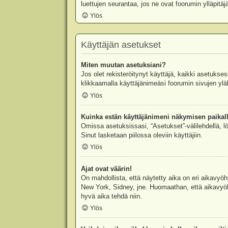
luettujen seurantaa, jos ne ovat foorumin ylläpit
Ylös
Käyttäjän asetukset
Miten muutan asetuksiani?
Jos olet rekisteröitynyt käyttäjä, kaikki asetukse
klikkaamalla käyttäjänimeäsi foorumin sivujen yläl
Ylös
Kuinka estän käyttäjänimeni näkymisen paikall
Omissa asetuksissasi, “Asetukset”-välilehdellä, l
Sinut lasketaan piilossa oleviin käyttäjiin.
Ylös
Ajat ovat väärin!
On mahdollista, että näytetty aika on eri aikavyö
New York, Sidney, jne. Huomaathan, että aikavyöhy
hyvä aika tehdä niin.
Ylös