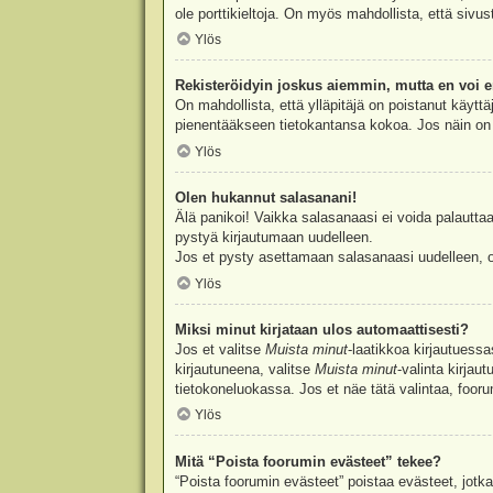
ole porttikieltoja. On myös mahdollista, että sivu
Ylös
Rekisteröidyin joskus aiemmin, mutta en voi e
On mahdollista, että ylläpitäjä on poistanut käyttä
pienentääkseen tietokantansa kokoa. Jos näin on k
Ylös
Olen hukannut salasanani!
Älä panikoi! Vaikka salasanaasi ei voida palauttaa
pystyä kirjautumaan uudelleen.
Jos et pysty asettamaan salasanaasi uudelleen, ot
Ylös
Miksi minut kirjataan ulos automaattisesti?
Jos et valitse
Muista minut
-laatikkoa kirjautuess
kirjautuneena, valitse
Muista minut
-valinta kirjau
tietokoneluokassa. Jos et näe tätä valintaa, foor
Ylös
Mitä “Poista foorumin evästeet” tekee?
“Poista foorumin evästeet” poistaa evästeet, jotka