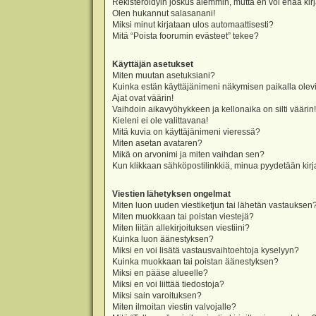
Rekisteröidyin joskus aiemmin, mutta en voi enää kir
Olen hukannut salasanani!
Miksi minut kirjataan ulos automaattisesti?
Mitä “Poista foorumin evästeet” tekee?
Käyttäjän asetukset
Miten muutan asetuksiani?
Kuinka estän käyttäjänimeni näkymisen paikalla olevi
Ajat ovat väärin!
Vaihdoin aikavyöhykkeen ja kellonaika on silti väärin!
Kieleni ei ole valittavana!
Mitä kuvia on käyttäjänimeni vieressä?
Miten asetan avataren?
Mikä on arvonimi ja miten vaihdan sen?
Kun klikkaan sähköpostilinkkiä, minua pyydetään ki
Viestien lähetyksen ongelmat
Miten luon uuden viestiketjun tai lähetän vastauksen
Miten muokkaan tai poistan viestejä?
Miten liitän allekirjoituksen viestiini?
Kuinka luon äänestyksen?
Miksi en voi lisätä vastausvaihtoehtoja kyselyyn?
Kuinka muokkaan tai poistan äänestyksen?
Miksi en pääse alueelle?
Miksi en voi liittää tiedostoja?
Miksi sain varoituksen?
Miten ilmoitan viestin valvojalle?