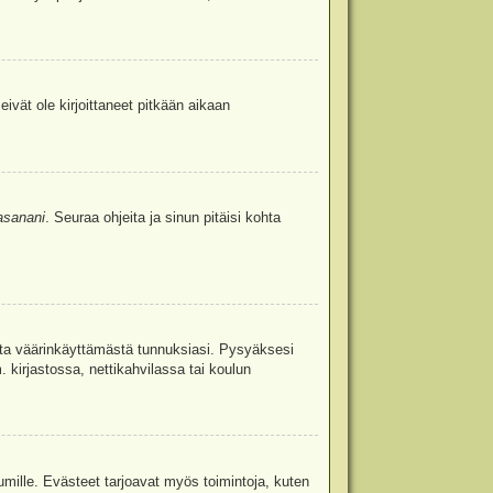
eivät ole kirjoittaneet pitkään aikaan
asanani
. Seuraa ohjeita ja sinun pitäisi kohta
uita väärinkäyttämästä tunnuksiasi. Pysyäksesi
. kirjastossa, nettikahvilassa tai koulun
umille. Evästeet tarjoavat myös toimintoja, kuten