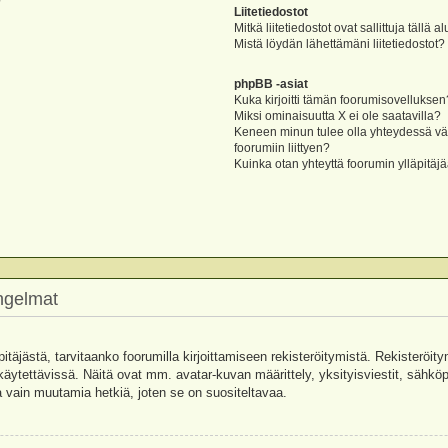
?
Liitetiedostot
Mitkä liitetiedostot ovat sallittuja tällä a
Mistä löydän lähettämäni liitetiedostot?
phpBB -asiat
Kuka kirjoitti tämän foorumisovelluksen
Miksi ominaisuutta X ei ole saatavilla?
Keneen minun tulee olla yhteydessä vää
foorumiin liittyen?
Kuinka otan yhteyttä foorumin ylläpitäj
ongelmat
pitäjästä, tarvitaanko foorumilla kirjoittamiseen rekisteröitymistä. Rekisteröity
käytettävissä. Näitä ovat mm. avatar-kuvan määrittely, yksityisviestit, sähköpo
 vain muutamia hetkiä, joten se on suositeltavaa.