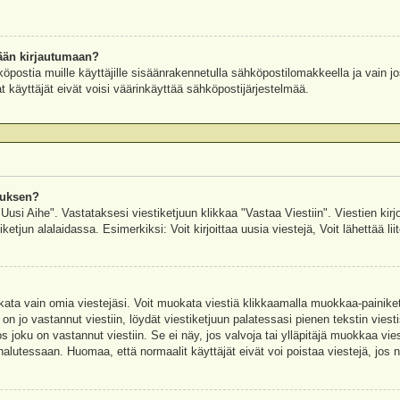
ään kirjautumaan?
köpostia muille käyttäjille sisäänrakennetulla sähköpostilomakkeella ja vain jo
 käyttäjät eivät voisi väärinkäyttää sähköpostijärjestelmää.
auksen?
"Uusi Aihe". Vastataksesi viestiketjuun klikkaa "Vastaa Viestiin". Viestien kirj
ketjun alalaidassa. Esimerkiksi: Voit kirjoittaa uusia viestejä, Voit lähettää liit
uokata vain omia viestejäsi. Voit muokata viestiä klikkaamalla muokkaa-painik
 on jo vastannut viestiin, löydät viestiketjuun palatessasi pienen tekstin viest
oku on vastannut viestiin. Se ei näy, jos valvoja tai ylläpitäjä muokkaa vies
utessaan. Huomaa, että normaalit käyttäjät eivät voi poistaa viestejä, jos ni