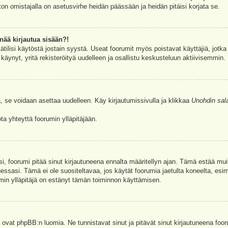
ston omistajalla on asetusvirhe heidän päässään ja heidän pitäisi korjata se.
nää kirjautua sisään?!
jätilisi käytöstä jostain syystä. Useat foorumit myös poistavat käyttäjiä, jotka 
äynyt, yritä rekisteröityä uudelleen ja osallistu keskusteluun aktiivisemmin.
, se voidaan asettaa uudelleen. Käy kirjautumissivulla ja klikkaa
Unohdin sal
a yhteyttä foorumin ylläpitäjään.
asi, foorumi pitää sinut kirjautuneena ennalta määritellyn ajan. Tämä estää m
tuessasi. Tämä ei ole suositeltavaa, jos käytät foorumia jaetulta koneelta, esim
umin ylläpitäjä on estänyt tämän toiminnon käyttämisen.
 ovat phpBB:n luomia. Ne tunnistavat sinut ja pitävät sinut kirjautuneena foor