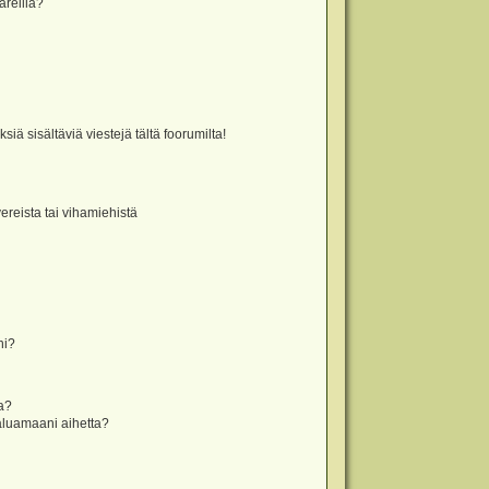
äreillä?
iä sisältäviä viestejä tältä foorumilta!
vereista tai vihamiehistä
ni?
la?
aluamaani aihetta?