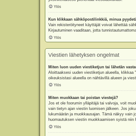
Ylös
Kun klikkaan sähköpostilinkkiä, minua pyydet
Vain rekisteröityneet käyttäjät voivat lähettää säh
Kirjautuminen vaaditaan, jotta tunnistautumattomat
Ylös
Viestien lähetyksen ongelmat
Miten luon uuden viestiketjun tai lähetän vast
Aloittaaksesi uuden viestiketjun alueella, klikkaa 
oikeuksistasi alueella on nähtävillä alueen ja viesti
Ylös
Miten muokkaan tai poistan viestejä?
Jos et ole foorumin ylläpitäjä tai valvoja, voit m
vain tietyn ajan viestin luomisen jälkeen. Jos joku
lukumäärän ja muokkausajan. Tämä näkyy vain jos j
huomautuksen viestin muokkaamisen syistä niin hal
Ylös