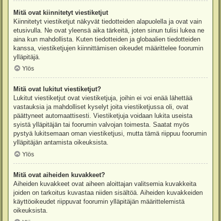
Mitä ovat kiinnitetyt viestiketjut
Kiinnitetyt viestiketjut näkyvät tiedotteiden alapuolella ja ovat vain
etusivulla. Ne ovat yleensä aika tärkeitä, joten sinun tulisi lukea ne
aina kun mahdollista. Kuten tiedotteiden ja globaalien tiedotteiden
kanssa, viestiketjujen kiinnittämisen oikeudet määrittelee foorumin
ylläpitäjä.
Ylös
Mitä ovat lukitut viestiketjut?
Lukitut viestiketjut ovat viestiketjuja, joihin ei voi enää lähettää
vastauksia ja mahdolliset kyselyt joita viestiketjussa oli, ovat
päättyneet automaattisesti. Viestiketjuja voidaan lukita useista
syistä ylläpitäjän tai foorumin valvojan toimesta. Saatat myös
pystyä lukitsemaan oman viestiketjusi, mutta tämä riippuu foorumin
ylläpitäjän antamista oikeuksista.
Ylös
Mitä ovat aiheiden kuvakkeet?
Aiheiden kuvakkeet ovat aiheen aloittajan valitsemia kuvakkeita
joiden on tarkoitus kuvastaa niiden sisältöä. Aiheiden kuvakkeiden
käyttöoikeudet riippuvat foorumin ylläpitäjän määrittelemistä
oikeuksista.