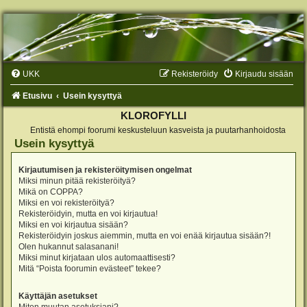
UKK
Rekisteröidy
Kirjaudu sisään
Etusivu
Usein kysyttyä
KLOROFYLLI
Entistä ehompi foorumi keskusteluun kasveista ja puutarhanhoidosta
Usein kysyttyä
Kirjautumisen ja rekisteröitymisen ongelmat
Miksi minun pitää rekisteröityä?
Mikä on COPPA?
Miksi en voi rekisteröityä?
Rekisteröidyin, mutta en voi kirjautua!
Miksi en voi kirjautua sisään?
Rekisteröidyin joskus aiemmin, mutta en voi enää kirjautua sisään?!
Olen hukannut salasanani!
Miksi minut kirjataan ulos automaattisesti?
Mitä “Poista foorumin evästeet” tekee?
Käyttäjän asetukset