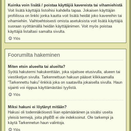
Kuinka voin lisätä / poistaa käyttäjiä kavereista tai vihamiehistä
Voit lisätä käyttäjiä listoihisi kahdella tapaa. Jokaisen käyttäjän
profiilissa on linkki jonka kautta voit lisätä heidät joko kavereihin tai
vihamiehiin. Vaihtoehtoisesti omista asetuksista voit lisätä käyttäjiä
suoraan syöttämällä heidän käyttäjänimen. Voit myös poistaa
käyttäjiä listaltasi samalta sivulta.
Ylös
Foorumilta hakeminen
Miten etsin alueelta tai alueilta?
Syötä hakutermi hakukenttään, joka sijaitsee etusivulla, alueen tai
viestiketjun sivulla. Tarkennettuun hakuun pääset klikkaamalla
“Tarkennettu haku”-linkkiä joka on saatavilla jokaisella sivulla. Haun
sijainti voi riippua käyttämästäsi tyylistä.
Ylös
Miksi hakuni ei löytänyt mitään?
Hakusi oli todennäköisesti liian epämääräinen ja sisälsi useita
yleisiä termejä, joita phpBB ei ole indeksoinut. Ole tarkempi ja
käytä Tarkennetun haun valintoja.
Ylös