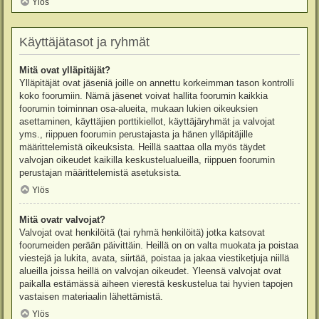
Ylös
Käyttäjätasot ja ryhmät
Mitä ovat ylläpitäjät?
Ylläpitäjät ovat jäseniä joille on annettu korkeimman tason kontrolli
koko foorumiin. Nämä jäsenet voivat hallita foorumin kaikkia
foorumin toiminnan osa-alueita, mukaan lukien oikeuksien
asettaminen, käyttäjien porttikiellot, käyttäjäryhmät ja valvojat
yms., riippuen foorumin perustajasta ja hänen ylläpitäjille
määrittelemistä oikeuksista. Heillä saattaa olla myös täydet
valvojan oikeudet kaikilla keskustelualueilla, riippuen foorumin
perustajan määrittelemistä asetuksista.
Ylös
Mitä ovatr valvojat?
Valvojat ovat henkilöitä (tai ryhmä henkilöitä) jotka katsovat
foorumeiden perään päivittäin. Heillä on on valta muokata ja poistaa
viestejä ja lukita, avata, siirtää, poistaa ja jakaa viestiketjuja niillä
alueilla joissa heillä on valvojan oikeudet. Yleensä valvojat ovat
paikalla estämässä aiheen vierestä keskustelua tai hyvien tapojen
vastaisen materiaalin lähettämistä.
Ylös