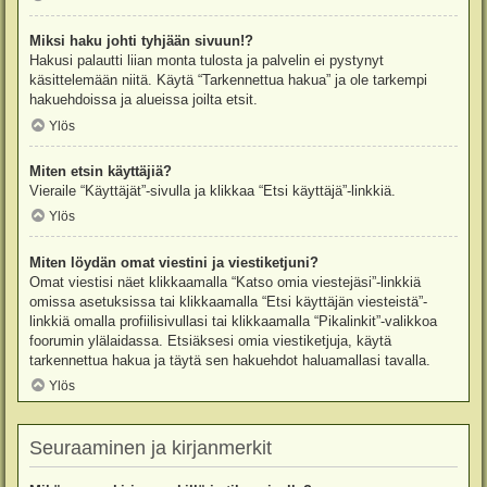
Miksi haku johti tyhjään sivuun!?
Hakusi palautti liian monta tulosta ja palvelin ei pystynyt
käsittelemään niitä. Käytä “Tarkennettua hakua” ja ole tarkempi
hakuehdoissa ja alueissa joilta etsit.
Ylös
Miten etsin käyttäjiä?
Vieraile “Käyttäjät”-sivulla ja klikkaa “Etsi käyttäjä”-linkkiä.
Ylös
Miten löydän omat viestini ja viestiketjuni?
Omat viestisi näet klikkaamalla “Katso omia viestejäsi”-linkkiä
omissa asetuksissa tai klikkaamalla “Etsi käyttäjän viesteistä”-
linkkiä omalla profiilisivullasi tai klikkaamalla “Pikalinkit”-valikkoa
foorumin ylälaidassa. Etsiäksesi omia viestiketjuja, käytä
tarkennettua hakua ja täytä sen hakuehdot haluamallasi tavalla.
Ylös
Seuraaminen ja kirjanmerkit