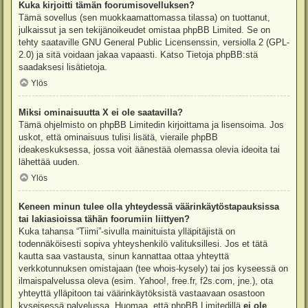
Kuka kirjoitti tämän foorumisovelluksen?
Tämä sovellus (sen muokkaamattomassa tilassa) on tuottanut,
julkaissut ja sen tekijänoikeudet omistaa
phpBB Limited
. Se on
tehty saataville GNU General Public Licensenssin, versiolla 2 (GPL-
2.0) ja sitä voidaan jakaa vapaasti. Katso
Tietoja phpBB:stä
saadaksesi lisätietoja.
Ylös
Miksi ominaisuutta X ei ole saatavilla?
Tämä ohjelmisto on phpBB Limitedin kirjoittama ja lisensoima. Jos
uskot, että ominaisuus tulisi lisätä, vieraile
phpBB
ideakeskuksessa
, jossa voit äänestää olemassa olevia ideoita tai
lähettää uuden.
Ylös
Keneen minun tulee olla yhteydessä väärinkäytöstapauksissa
tai lakiasioissa tähän foorumiin liittyen?
Kuka tahansa “Tiimi”-sivulla mainituista ylläpitäjistä on
todennäköisesti sopiva yhteyshenkilö valituksillesi. Jos et tätä
kautta saa vastausta, sinun kannattaa ottaa yhteyttä
verkkotunnuksen omistajaan (tee
whois-kysely
) tai jos kyseessä on
ilmaispalvelussa oleva (esim. Yahoo!, free.fr, f2s.com, jne.), ota
yhteyttä ylläpitoon tai väärinkäytöksistä vastaavaan osastoon
kyseisessä palvelussa. Huomaa, että phpBB Limitedillä
ei ole