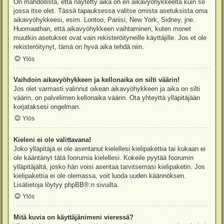
On mahdollista, että näytetty aika on eri aikavyöhykkeeltä kuin se
jossa itse olet. Tässä tapauksessa valitse omista asetuksista oma
aikavyöhykkeesi, esim. Lontoo, Pariisi, New York, Sidney, jne.
Huomaathan, että aikavyöhykkeen vaihtaminen, kuten monet
muutkin asetukset ovat vain rekisteröityneille käyttäjille. Jos et ole
rekisteröitynyt, tämä on hyvä aika tehdä niin.
Ylös
Vaihdoin aikavyöhykkeen ja kellonaika on silti väärin!
Jos olet varmasti valinnut oikean aikavyöhykkeen ja aika on silti
väärin, on palvelimen kellonaika väärin. Ota yhteyttä ylläpitäjään
korjataksesi ongelman.
Ylös
Kieleni ei ole valittavana!
Joko ylläpitäjä ei ole asentanut kielellesi kielipakettia tai kukaan ei
ole kääntänyt tätä foorumia kielellesi. Kokeile pyytää foorumin
ylläpitäjältä, josko hän voisi asentaa tarvitsemasi kielipaketin. Jos
kielipakettia ei ole olemassa, voit luoda uuden käännöksen.
Lisätietoja löytyy
phpBB
®:n sivuilta.
Ylös
Mitä kuvia on käyttäjänimeni vieressä?