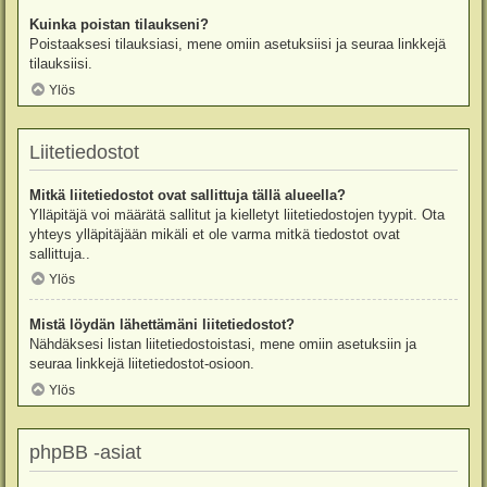
Kuinka poistan tilaukseni?
Poistaaksesi tilauksiasi, mene omiin asetuksiisi ja seuraa linkkejä
tilauksiisi.
Ylös
Liitetiedostot
Mitkä liitetiedostot ovat sallittuja tällä alueella?
Ylläpitäjä voi määrätä sallitut ja kielletyt liitetiedostojen tyypit. Ota
yhteys ylläpitäjään mikäli et ole varma mitkä tiedostot ovat
sallittuja..
Ylös
Mistä löydän lähettämäni liitetiedostot?
Nähdäksesi listan liitetiedostoistasi, mene omiin asetuksiin ja
seuraa linkkejä liitetiedostot-osioon.
Ylös
phpBB -asiat