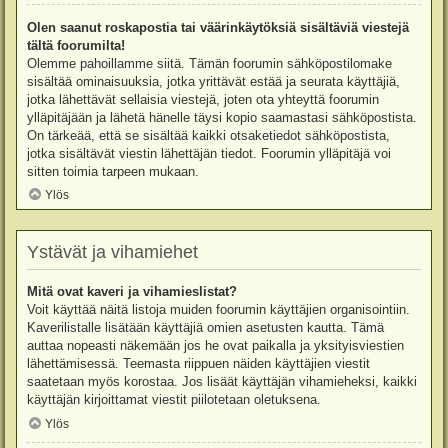
Olen saanut roskapostia tai väärinkäytöksiä sisältäviä viestejä
tältä foorumilta!
Olemme pahoillamme siitä. Tämän foorumin sähköpostilomake
sisältää ominaisuuksia, jotka yrittävät estää ja seurata käyttäjiä,
jotka lähettävät sellaisia viestejä, joten ota yhteyttä foorumin
ylläpitäjään ja lähetä hänelle täysi kopio saamastasi sähköpostista.
On tärkeää, että se sisältää kaikki otsaketiedot sähköpostista,
jotka sisältävät viestin lähettäjän tiedot. Foorumin ylläpitäjä voi
sitten toimia tarpeen mukaan.
Ylös
Ystävät ja vihamiehet
Mitä ovat kaveri ja vihamieslistat?
Voit käyttää näitä listoja muiden foorumin käyttäjien organisointiin.
Kaverilistalle lisätään käyttäjiä omien asetusten kautta. Tämä
auttaa nopeasti näkemään jos he ovat paikalla ja yksityisviestien
lähettämisessä. Teemasta riippuen näiden käyttäjien viestit
saatetaan myös korostaa. Jos lisäät käyttäjän vihamieheksi, kaikki
käyttäjän kirjoittamat viestit piilotetaan oletuksena.
Ylös