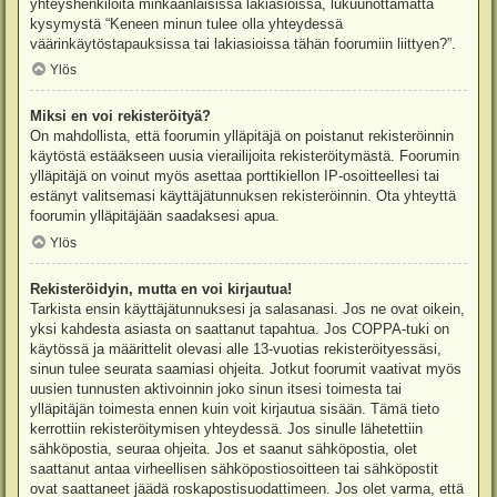
yhteyshenkilöitä minkäänlaisissa lakiasioissa, lukuunottamatta
kysymystä “Keneen minun tulee olla yhteydessä
väärinkäytöstapauksissa tai lakiasioissa tähän foorumiin liittyen?”.
Ylös
Miksi en voi rekisteröityä?
On mahdollista, että foorumin ylläpitäjä on poistanut rekisteröinnin
käytöstä estääkseen uusia vierailijoita rekisteröitymästä. Foorumin
ylläpitäjä on voinut myös asettaa porttikiellon IP-osoitteellesi tai
estänyt valitsemasi käyttäjätunnuksen rekisteröinnin. Ota yhteyttä
foorumin ylläpitäjään saadaksesi apua.
Ylös
Rekisteröidyin, mutta en voi kirjautua!
Tarkista ensin käyttäjätunnuksesi ja salasanasi. Jos ne ovat oikein,
yksi kahdesta asiasta on saattanut tapahtua. Jos COPPA-tuki on
käytössä ja määrittelit olevasi alle 13-vuotias rekisteröityessäsi,
sinun tulee seurata saamiasi ohjeita. Jotkut foorumit vaativat myös
uusien tunnusten aktivoinnin joko sinun itsesi toimesta tai
ylläpitäjän toimesta ennen kuin voit kirjautua sisään. Tämä tieto
kerrottiin rekisteröitymisen yhteydessä. Jos sinulle lähetettiin
sähköpostia, seuraa ohjeita. Jos et saanut sähköpostia, olet
saattanut antaa virheellisen sähköpostiosoitteen tai sähköpostit
ovat saattaneet jäädä roskapostisuodattimeen. Jos olet varma, että