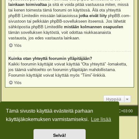
lainkaan toimivaltaa
ja sitä ei voida pitää vastuussa miten, missä
tai kenen toimesta tämä foorumi on käytössä. Älä ota yhteyttä
phpBB Limitediin missään lakiasioissa
jotka eivät liity
phpBB.com-
sivustoon tai pelkkään phpBB-sovellukseen itseensä. Jos lähetät
sähköpostia phpBB Limitedille
mistään kolmannen osapuolen
tämän sovelluksen käytöstä, voit odottaa niukkasanaista
vastausta, jos edes vastausta lainkaan.
Ylös
Kuinka otan yhteyttä foorumin ylläpitäjään?
Kaikki foorumin käyttäjät voivat käyttää “Ota yhteyttä” -lomaketta,
jos täämä vaihtoehto on foorumin ylläpitäjän mahdollistama.
Foorumin käyttäjät voivat käyttää myös “Tiimi”-linkkiä.
Ylös
Hyppää
Tämä sivusto käyttää evästeitä parhaan
Etusivu
Viesti Ylläpidolle
Kaikki ajat ovat
UTC+03:00
käyttäjäkokemuksen varmistamiseksi.
Lue lisää
Keskustelufoorumin ohjelmisto
phpBB
® Forum Software © phpBB Limited
Käännös: phpBB Suomi (lurttinen, harritapio, Pettis)
Style: Green-Style-Slim by Joyce&Luna
phpBB-Style-Design
Selvä!
Yksityisyys
|
Ehdot