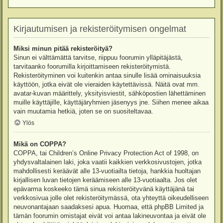
Kirjautumisen ja rekisteröitymisen ongelmat
Miksi minun pitää rekisteröityä?
Sinun ei välttämättä tarvitse, riippuu foorumin ylläpitäjästä,
tarvitaanko foorumilla kirjoittamiseen rekisteröitymistä.
Rekisteröityminen voi kuitenkin antaa sinulle lisää ominaisuuksia
käyttöön, jotka eivät ole vieraiden käytettävissä. Näitä ovat mm.
avatar-kuvan määrittely, yksityisviestit, sähköpostien lähettäminen
muille käyttäjille, käyttäjäryhmien jäsenyys jne. Siihen menee aikaa
vain muutamia hetkiä, joten se on suositeltavaa.
Ylös
Mikä on COPPA?
COPPA, tai Children’s Online Privacy Protection Act of 1998, on
yhdysvaltalainen laki, joka vaatii kaikkien verkkosivustojen, jotka
mahdollisesti keräävät alle 13-vuotiailta tietoja, hankkia huoltajan
kirjallisen luvan tietojen keräämiseen alle 13-vuotiaalta. Jos olet
epävarma koskeeko tämä sinua rekisteröityvänä käyttäjänä tai
verkkosivua jolle olet rekisteröitymässä, ota yhteyttä oikeudelliseen
neuvonantajaan saadaksesi apua. Huomaa, että phpBB Limited ja
tämän foorumin omistajat eivät voi antaa lakineuvontaa ja eivät ole