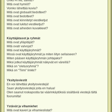
Onko HTML sallittu?
Mitä ovat hymiöt?
Voinko lähettää kuvia?
Mitä ovat globaalit tiedotteet?
Mitä ovat tiedotteet?
Mitä ovat kiinnitetyt viestiketjut
Mitä ovat lukitut viestiketjut?
Mitä ovat aiheiden kuvakkeet?
Käyttäjätasot ja ryhmät
Mitä ovat ylläpitäjät?
Mitä ovatr valvojat?
Mitä ovat käyttäjäryhmät?
Missä ovat käyttäjäryhmät ja miten liityn sellaiseen?
Miten pääsen käyttäjäryhmän johtajaksi?
Miksi jotkut käyttäjäryhmät näkyvät eri väreillä?
Mikä on “oletusryhmä”?
Mikä on “Tiimi” linkki?
Yksityisviestit
En voi lähettää yksityisviestejä!
Saan yksityisviestejä joita en halua!
Olen saanut roskapostia tai väärinkäytöksiä sisältäviä viestejä tältä
foorumilta!
Ystävät ja vihamiehet
Mitä ovat kaveri ja vihamieslistat?