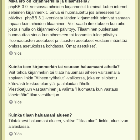
Mikä ero on kirjanmerkillä ja tilaamisella?
phpBB 3.0 -versiossa aiheiden kirjanmerkit toimivat kuten internet-
selaimen kirjanmerkit. Sinua ei huomautettu jos aiheeseen tuli
päivitys. phpBB 3.1 -versiosta lähtien kirjanmerkit toimivat samaan
tapaan kuin aiheiden tilaaminen. Voit saada ilmoituksen kun aihe
josta sinulla on kirjanmerkki päivittyy. Tilaaminen puolestaan
huomauttaa sinua kun aiheeseen tai foorumiin tulee päivitys.
Huomautusten asetukset ja tilausten asetukset voidaan määrittää
omissa asetuksissa kohdassa “Omat asetukset”.
Ylös
Kuinka teen kirjanmerkin tai seuraan haluamaani aihetta?
Voit tehdä kirjanmekin tai tilata haluamasi aiheen valitsemalla
sopivan linkin “Aiheen työkalut” -valikossa, joka on sijoitettu
kätevästi keskustelun ylä- ja alalaidan lähelle.
Viestiketjuun vastaaminen ja valinta “Huomauta kun vastaus
lähetetään” tilaa viestiketjun.
Ylös
Kuinka tilaan haluamani alueen?
Tilataksesi haluamasi alueen, valitse “Tilaa alue” -linkki, aluesivun
alalaidassa.
Ylös