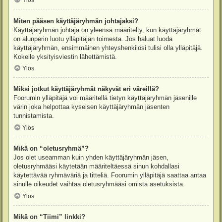
Ylös
Miten pääsen käyttäjäryhmän johtajaksi?
Käyttäjäryhmän johtaja on yleensä määritelty, kun käyttäjäryhmät
on alunperin luotu ylläpitäjän toimesta. Jos haluat luoda
käyttäjäryhmän, ensimmäinen yhteyshenkilösi tulisi olla ylläpitäjä.
Kokeile yksityisviestin lähettämistä.
Ylös
Miksi jotkut käyttäjäryhmät näkyvät eri väreillä?
Foorumin ylläpitäjä voi määritellä tietyn käyttäjäryhmän jäsenille
värin joka helpottaa kyseisen käyttäjäryhmän jäsenten
tunnistamista.
Ylös
Mikä on “oletusryhmä”?
Jos olet useamman kuin yhden käyttäjäryhmän jäsen,
oletusryhmääsi käytetään määriteltäessä sinun kohdallasi
käytettävää ryhmäväriä ja titteliä. Foorumin ylläpitäjä saattaa antaa
sinulle oikeudet vaihtaa oletusryhmääsi omista asetuksista.
Ylös
Mikä on “Tiimi” linkki?