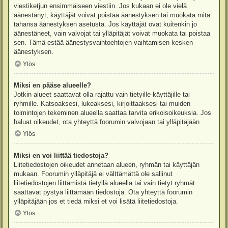
viestiketjun ensimmäiseen viestiin. Jos kukaan ei ole vielä
äänestänyt, käyttäjät voivat poistaa äänestyksen tai muokata mitä
tahansa äänestyksen asetusta. Jos käyttäjät ovat kuitenkin jo
äänestäneet, vain valvojat tai ylläpitäjät voivat muokata tai poistaa
sen. Tämä estää äänestysvaihtoehtojen vaihtamisen kesken
äänestyksen.
Ylös
Miksi en pääse alueelle?
Jotkin alueet saattavat olla rajattu vain tietyille käyttäjille tai
ryhmille. Katsoaksesi, lukeaksesi, kirjoittaaksesi tai muiden
toimintojen tekeminen alueella saattaa tarvita erikoisoikeuksia. Jos
haluat oikeudet, ota yhteyttä foorumin valvojaan tai ylläpitäjään.
Ylös
Miksi en voi liittää tiedostoja?
Liitetiedostojen oikeudet annetaan alueen, ryhmän tai käyttäjän
mukaan. Foorumin ylläpitäjä ei välttämättä ole sallinut
liitetiedostojen liittämistä tietyllä alueella tai vain tietyt ryhmät
saattavat pystyä liittämään tiedostoja. Ota yhteyttä foorumin
ylläpitäjään jos et tiedä miksi et voi lisätä liitetiedostoja.
Ylös