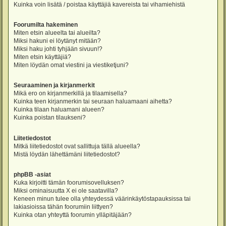
Kuinka voin lisätä / poistaa käyttäjiä kavereista tai vihamiehistä
Foorumilta hakeminen
Miten etsin alueelta tai alueilta?
Miksi hakuni ei löytänyt mitään?
Miksi haku johti tyhjään sivuun!?
Miten etsin käyttäjiä?
Miten löydän omat viestini ja viestiketjuni?
Seuraaminen ja kirjanmerkit
Mikä ero on kirjanmerkillä ja tilaamisella?
Kuinka teen kirjanmerkin tai seuraan haluamaani aihetta?
Kuinka tilaan haluamani alueen?
Kuinka poistan tilaukseni?
Liitetiedostot
Mitkä liitetiedostot ovat sallittuja tällä alueella?
Mistä löydän lähettämäni liitetiedostot?
phpBB -asiat
Kuka kirjoitti tämän foorumisovelluksen?
Miksi ominaisuutta X ei ole saatavilla?
Keneen minun tulee olla yhteydessä väärinkäytöstapauksissa tai
lakiasioissa tähän foorumiin liittyen?
Kuinka otan yhteyttä foorumin ylläpitäjään?