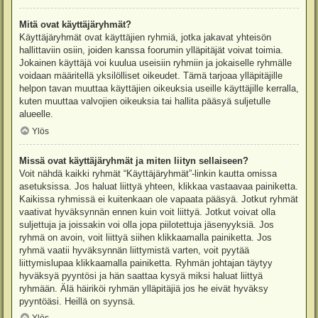
Mitä ovat käyttäjäryhmät?
Käyttäjäryhmät ovat käyttäjien ryhmiä, jotka jakavat yhteisön
hallittaviin osiin, joiden kanssa foorumin ylläpitäjät voivat toimia.
Jokainen käyttäjä voi kuulua useisiin ryhmiin ja jokaiselle ryhmälle
voidaan määritellä yksilölliset oikeudet. Tämä tarjoaa ylläpitäjille
helpon tavan muuttaa käyttäjien oikeuksia useille käyttäjille kerralla,
kuten muuttaa valvojien oikeuksia tai hallita pääsyä suljetulle
alueelle.
Ylös
Missä ovat käyttäjäryhmät ja miten liityn sellaiseen?
Voit nähdä kaikki ryhmät “Käyttäjäryhmät”-linkin kautta omissa
asetuksissa. Jos haluat liittyä yhteen, klikkaa vastaavaa painiketta.
Kaikissa ryhmissä ei kuitenkaan ole vapaata pääsyä. Jotkut ryhmät
vaativat hyväksynnän ennen kuin voit liittyä. Jotkut voivat olla
suljettuja ja joissakin voi olla jopa piilotettuja jäsenyyksiä. Jos
ryhmä on avoin, voit liittyä siihen klikkaamalla painiketta. Jos
ryhmä vaatii hyväksynnän liittymistä varten, voit pyytää
liittymislupaa klikkaamalla painiketta. Ryhmän johtajan täytyy
hyväksyä pyyntösi ja hän saattaa kysyä miksi haluat liittyä
ryhmään. Älä häiriköi ryhmän ylläpitäjiä jos he eivät hyväksy
pyyntöäsi. Heillä on syynsä.