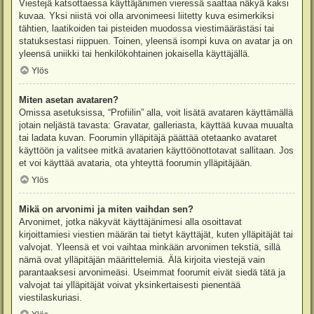
Viestejä katsottaessa käyttäjänimen vieressä saattaa näkyä kaksi
kuvaa. Yksi niistä voi olla arvonimeesi liitetty kuva esimerkiksi
tähtien, laatikoiden tai pisteiden muodossa viestimäärästäsi tai
statuksestasi riippuen. Toinen, yleensä isompi kuva on avatar ja on
yleensä uniikki tai henkilökohtainen jokaisella käyttäjällä.
Ylös
Miten asetan avataren?
Omissa asetuksissa, “Profiilin” alla, voit lisätä avataren käyttämällä
jotain neljästä tavasta: Gravatar, galleriasta, käyttää kuvaa muualta
tai ladata kuvan. Foorumin ylläpitäjä päättää otetaanko avataret
käyttöön ja valitsee mitkä avatarien käyttöönottotavat sallitaan. Jos
et voi käyttää avataria, ota yhteyttä foorumin ylläpitäjään.
Ylös
Mikä on arvonimi ja miten vaihdan sen?
Arvonimet, jotka näkyvät käyttäjänimesi alla osoittavat
kirjoittamiesi viestien määrän tai tietyt käyttäjät, kuten ylläpitäjät tai
valvojat. Yleensä et voi vaihtaa minkään arvonimen tekstiä, sillä
nämä ovat ylläpitäjän määrittelemiä. Älä kirjoita viestejä vain
parantaaksesi arvonimeäsi. Useimmat foorumit eivät siedä tätä ja
valvojat tai ylläpitäjät voivat yksinkertaisesti pienentää
viestilaskuriasi.