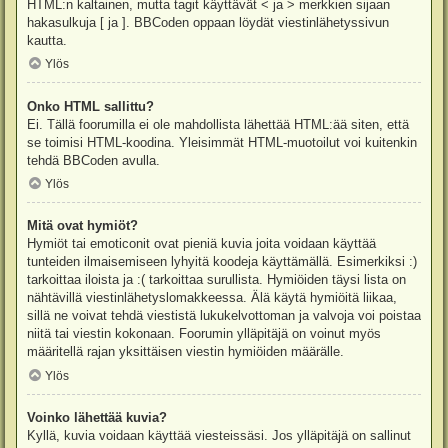
HTML:n kaltainen, mutta tagit käyttävät < ja > merkkien sijaan
hakasulkuja [ ja ]. BBCoden oppaan löydät viestinlähetyssivun
kautta.
Ylös
Onko HTML sallittu?
Ei. Tällä foorumilla ei ole mahdollista lähettää HTML:ää siten, että
se toimisi HTML-koodina. Yleisimmät HTML-muotoilut voi kuitenkin
tehdä BBCoden avulla.
Ylös
Mitä ovat hymiöt?
Hymiöt tai emoticonit ovat pieniä kuvia joita voidaan käyttää
tunteiden ilmaisemiseen lyhyitä koodeja käyttämällä. Esimerkiksi :)
tarkoittaa iloista ja :( tarkoittaa surullista. Hymiöiden täysi lista on
nähtävillä viestinlähetyslomakkeessa. Älä käytä hymiöitä liikaa,
sillä ne voivat tehdä viestistä lukukelvottoman ja valvoja voi poistaa
niitä tai viestin kokonaan. Foorumin ylläpitäjä on voinut myös
määritellä rajan yksittäisen viestin hymiöiden määrälle.
Ylös
Voinko lähettää kuvia?
Kyllä, kuvia voidaan käyttää viesteissäsi. Jos ylläpitäjä on sallinut