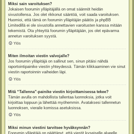
Miksi sain varoituksen?
Jokaisen foorumin ylläpitäjällä on omat säännöt heidän
sivustollensa. Jos olet rikkonut sääntöä, voit saada varoituksen.
Huomioi, että tämä on foorumin ylläpitäjän päätös ja phpBB
Limitedillä ei ole sivustolla annettavien varoitusten kanssa mitään
tekemistä. Ota yhteyttä foorumin ylläpitäjään, jos olet epävarma
annetun varoituksen syystä.
Ylös
Miten ilmoitan viestin valvojalle?
Jos foorumin ylläpitäjä on sallinut sen, sinun pitäisi nähdä
raportointipainike viestin yhteydessä. Tämän klikkaaminen vie sinut
viestin raportoinnin vaiheiden läpi.
Ylös
Mitä “Tallenna”-painike viestin kirjoittamisessa tekee?
Tämän avulla on mahdollista tallentaa luonnoksia, jotka voit
kirjoittaa loppuun ja lähettää myöhemmin. Avataksesi tallennetun
luonnoksen, vieraile komissa asetuksissa.
Ylös
Miksi minun viestini tarvitsee hyväksynnän?
Foorumin ylläpitäjä on päättänyt, että viestit kyseiselle alueelle