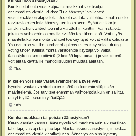
Kuinka luon äänestyksen?
Kun kirjoitat uuta viestiketjua tai muokkaat viestiketjun
ensimmäistä viestiä, klikkaa "Luo äänestys"-välilehteä
viestilomakkeen alapuolella. Jos et näe tätä välilehteä, sinulla ei ole
tarvittavia oikeuksia äänestysten luomiseen. Syötä otsikko ja
ainakin kaksi vaihtoehtoa niille varattuihin kenttiin. Varmista että
jokainen vaihtoehto on omalla rivillään tekstikentässä. Voit myös
määritellä kuinka monta vaihtoehtoa käyttäjät voivat valita kohdasta
You can also set the number of options users may select during
voting under “Kuinka monta vaihtoehtoa käyttäjä voi valita”,
äänestyksen kesto päivinä (0 kestää loputtomasti) ja viimeisenä
voit antaa käyttäjille mahdollisuuden muuttaa ääntään.
Ylös
Miksi en voi lisätä vastausvaihtoehtoja kyselyyn?
Kyselyn vastausvaihtoehtojen määrä on foorumin ylläpitäjän
määrittelemä. Jos tarvitset enemmän vaihtoehtoja kuin on sallittu,
ota yhteyttä foorumin ylläpitäjään.
Ylös
Kuinka muokkaan tai poistan äänestyksen?
Kuten viestien kanssa, äänestyksiä voi muokata vain alkuperäinen
lähettäjä, valvoja tai ylläpitäjä. Muokataksesi äänestystä, muokkaa
ensimmäistä viestiä viestiketjussa. Äänestys on aina kytketty