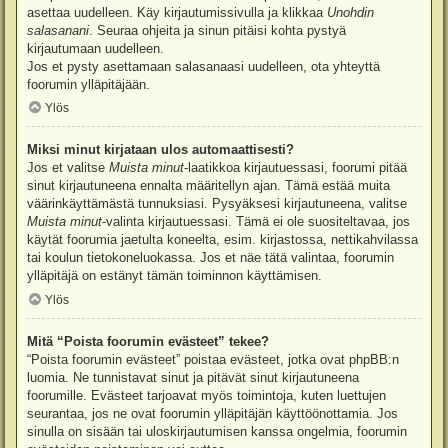
asettaa uudelleen. Käy kirjautumissivulla ja klikkaa
Unohdin
salasanani
. Seuraa ohjeita ja sinun pitäisi kohta pystyä
kirjautumaan uudelleen.
Jos et pysty asettamaan salasanaasi uudelleen, ota yhteyttä
foorumin ylläpitäjään.
Ylös
Miksi minut kirjataan ulos automaattisesti?
Jos et valitse
Muista minut
-laatikkoa kirjautuessasi, foorumi pitää
sinut kirjautuneena ennalta määritellyn ajan. Tämä estää muita
väärinkäyttämästä tunnuksiasi. Pysyäksesi kirjautuneena, valitse
Muista minut
-valinta kirjautuessasi. Tämä ei ole suositeltavaa, jos
käytät foorumia jaetulta koneelta, esim. kirjastossa, nettikahvilassa
tai koulun tietokoneluokassa. Jos et näe tätä valintaa, foorumin
ylläpitäjä on estänyt tämän toiminnon käyttämisen.
Ylös
Mitä “Poista foorumin evästeet” tekee?
“Poista foorumin evästeet” poistaa evästeet, jotka ovat phpBB:n
luomia. Ne tunnistavat sinut ja pitävät sinut kirjautuneena
foorumille. Evästeet tarjoavat myös toimintoja, kuten luettujen
seurantaa, jos ne ovat foorumin ylläpitäjän käyttöönottamia. Jos
sinulla on sisään tai uloskirjautumisen kanssa ongelmia, foorumin