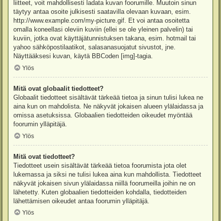
liitteet, voit mahdollisesti ladata kuvan foorumille. Muutoin sinun
täytyy antaa osoite julkisesti saatavilla olevaan kuvaan, esim.
http://www.example.com/my-picture.gif. Et voi antaa osoitetta
omalla koneellasi oleviin kuviin (ellei se ole yleinen palvelin) tai
kuviin, jotka ovat käyttäjätunnistuksen takana, esim. hotmail tai
yahoo sähköpostilaatikot, salasanasuojatut sivustot, jne.
Näyttääksesi kuvan, käytä BBCoden [img]-tagia.
Ylös
Mitä ovat globaalit tiedotteet?
Globaalit tiedotteet sisältävät tärkeää tietoa ja sinun tulisi lukea ne
aina kun on mahdolista. Ne näkyvät jokaisen alueen ylälaidassa ja
omissa asetuksissa. Globaalien tiedotteiden oikeudet myöntää
foorumin ylläpitäjä.
Ylös
Mitä ovat tiedotteet?
Tiedotteet usein sisältävät tärkeää tietoa foorumista jota olet
lukemassa ja siksi ne tulisi lukea aina kun mahdollista. Tiedotteet
näkyvät jokaisen sivun ylälaidassa niillä foorumeilla joihin ne on
lähetetty. Kuten globaalien tiedotteiden kohdalla, tiedotteiden
lähettämisen oikeudet antaa foorumin ylläpitäjä.
Ylös