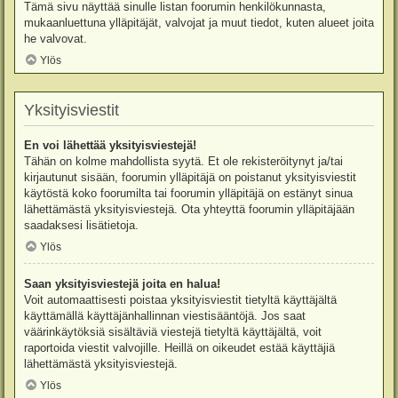
Tämä sivu näyttää sinulle listan foorumin henkilökunnasta,
mukaanluettuna ylläpitäjät, valvojat ja muut tiedot, kuten alueet joita
he valvovat.
Ylös
Yksityisviestit
En voi lähettää yksityisviestejä!
Tähän on kolme mahdollista syytä. Et ole rekisteröitynyt ja/tai
kirjautunut sisään, foorumin ylläpitäjä on poistanut yksityisviestit
käytöstä koko foorumilta tai foorumin ylläpitäjä on estänyt sinua
lähettämästä yksityisviestejä. Ota yhteyttä foorumin ylläpitäjään
saadaksesi lisätietoja.
Ylös
Saan yksityisviestejä joita en halua!
Voit automaattisesti poistaa yksityisviestit tietyltä käyttäjältä
käyttämällä käyttäjänhallinnan viestisääntöjä. Jos saat
väärinkäytöksiä sisältäviä viestejä tietyltä käyttäjältä, voit
raportoida viestit valvojille. Heillä on oikeudet estää käyttäjiä
lähettämästä yksityisviestejä.
Ylös