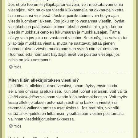
Jos et ole foorumin ylläpitäjä tai valvoja, voit muokata vain omia
viestejäsi. Voit muokata viestiä klikkaamalla muokkaa-painiketta
haluamassasi viestissä. Joskus painike toimii vain tietyn ajan
viestin luomisen jälkeen. Jos joku on jo vastannut viestiin, löydät
viestiketjuun palatessasi pienen tekstin viestisi alla, joka kertoo
viestin muokkauskertojen lukumäärän ja muokkausajan. Tämä
näkyy vain jos joku on vastannut viestiin. Se ei näy, jos valvoja tai
ylläpitäjä muokkaa viestiä, mutta he saattavat jättää pienen
huomautuksen viestin muokkaamisen syistä niin halutessaan.
Huomaa, että normaalit käyttäjät eivät voi poistaa viestejä, jos
niihin on joku vastannut.
Ylös
Miten liitän allekirjoituksen viestiini?
Lisätäksesi allekirjoituksen viestiisi, sinun täytyy ensin luoda
sellainen omissa asetuksissa. Kun olet luonut sellaisen, voit valita
Lisää allekirjoitus
-valinnan viestin kirjoituslomakkeessa. Voit myös
lisätä allekirjoituksen automaattisesti aina kaikkiin viesteihisi
tekemällä valinnan omissa asetuksissa. Jos teet niin, voit silti
estää allekirjoituksen liittämisen yksittäiseen viestiin poistamalla
valinnan viestinkirjoituslomakkeessa.
Ylös