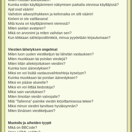
Miten muutan asetuksiani?
Kuinka estän käyttäjänimeni näkymisen paikalla olevissa käyttäjissä?
Ajat ovat väärin!
Vaihdoin aikavyöhykkeen ja kellonaika on silti väärin!
Kieleni ei ole valittavana!
Mitä kuvia on käyttäjänimeni vieressä?
Miten asetan avataren?
Mikä on arvonimi ja miten vaihdan sen?
Kun klikkaan sähköpostilinkkiä, minua pyydetään kirjautumaan?
Viestien lähetyksen ongelmat
Miten luon uuden viestiketjun tai lähetän vastauksen?
Miten muokkaan tai poistan viestejä?
Miten liitän allekirjoituksen viestiini?
Kuinka luon äänestyksen?
Miksi en voi lisätä vastausvaihtoehtoja kyselyyn?
Kuinka muokkaan tai poistan äänestyksen?
Miksi en pääse alueelle?
Miksi en voi liittää tiedostoja?
Miksi sain varoituksen?
Miten ilmoitan viestin valvojalle?
Mitä “Tallenna”-painike viestin kirjoittamisessa tekee?
Miksi minun viestini tarvitsee hyväksynnän?
Miten tönäisen viestiketjuani?
Muotoilu ja aiheiden tyypit
Mikä on BBCode?