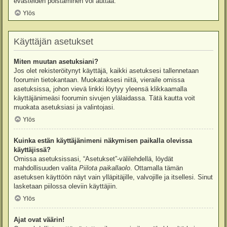
evästeiden poistaminen voi auttaa.
Ylös
Käyttäjän asetukset
Miten muutan asetuksiani?
Jos olet rekisteröitynyt käyttäjä, kaikki asetuksesi tallennetaan
foorumin tietokantaan. Muokataksesi niitä, vieraile omissa
asetuksissa, johon vievä linkki löytyy yleensä klikkaamalla
käyttäjänimeäsi foorumin sivujen ylälaidassa. Tätä kautta voit
muokata asetuksiasi ja valintojasi.
Ylös
Kuinka estän käyttäjänimeni näkymisen paikalla olevissa
käyttäjissä?
Omissa asetuksissasi, “Asetukset”-välilehdellä, löydät
mahdollisuuden valita
Piilota paikallaolo
. Ottamalla tämän
asetuksen käyttöön näyt vain ylläpitäjille, valvojille ja itsellesi. Sinut
lasketaan piilossa oleviin käyttäjiin.
Ylös
Ajat ovat väärin!