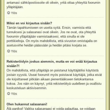
antamasi sähköpostiosoite oli oikein, yritä ottaa yhteyttä foorumin
ylläpitäjään.
Ylös
Miksi en voi kirjautua sisään?
Tämän tapahtumiseen on useita syitä. Ensin, varmista että
tunnuksesi ja salasanasi ovat oikein. Jos ne ovat, ota yhteyttä
foorumin ylläpitäjään varmistaaksesi, että sinulla ei ole
porttikieltoja. On myös mahdollista, että sivuston omistajalla on
asetusvirhe heidän päässään ja heidän pitäisi korjata se.
Ylös
Rekisteröidyin joskus aiemmin, mutta en voi enää kirjautua
sisään?!
On mahdollista, että ylläpitäjä on poistanut käyttäjätilisi käytöstä
jostain syystä. Useat foorumit myös poistavat käyttäjiä, jotka eivät
ole kirjoittaneet pitkään aikaan pienentääkseen tietokantansa
kokoa. Jos näin on käynyt, yritä rekisteröityä uudelleen ja osallistu
keskusteluun aktiivisemmin.
Ylös
Olen hukannut salasanani!
Älä panikoi! Vaikka salasanaasi ei voida palauttaa, se voidaan