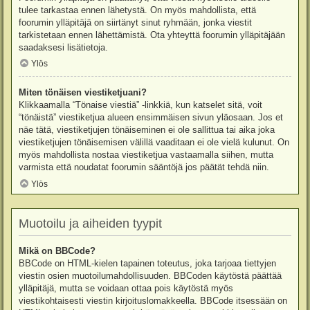
tulee tarkastaa ennen lähetystä. On myös mahdollista, että
foorumin ylläpitäjä on siirtänyt sinut ryhmään, jonka viestit
tarkistetaan ennen lähettämistä. Ota yhteyttä foorumin ylläpitäjään
saadaksesi lisätietoja.
Ylös
Miten tönäisen viestiketjuani?
Klikkaamalla “Tönaise viestiä” -linkkiä, kun katselet sitä, voit
“tönäistä” viestiketjua alueen ensimmäisen sivun yläosaan. Jos et
näe tätä, viestiketjujen tönäiseminen ei ole sallittua tai aika joka
viestiketjujen tönäisemisen välillä vaaditaan ei ole vielä kulunut. On
myös mahdollista nostaa viestiketjua vastaamalla siihen, mutta
varmista että noudatat foorumin sääntöjä jos päätät tehdä niin.
Ylös
Muotoilu ja aiheiden tyypit
Mikä on BBCode?
BBCode on HTML-kielen tapainen toteutus, joka tarjoaa tiettyjen
viestin osien muotoilumahdollisuuden. BBCoden käytöstä päättää
ylläpitäjä, mutta se voidaan ottaa pois käytöstä myös
viestikohtaisesti viestin kirjoituslomakkeella. BBCode itsessään on