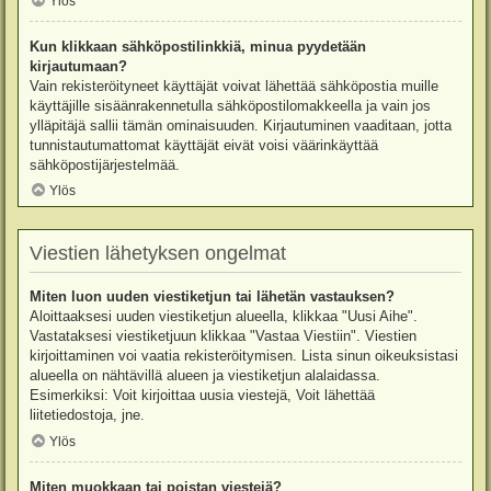
Ylös
Kun klikkaan sähköpostilinkkiä, minua pyydetään
kirjautumaan?
Vain rekisteröityneet käyttäjät voivat lähettää sähköpostia muille
käyttäjille sisäänrakennetulla sähköpostilomakkeella ja vain jos
ylläpitäjä sallii tämän ominaisuuden. Kirjautuminen vaaditaan, jotta
tunnistautumattomat käyttäjät eivät voisi väärinkäyttää
sähköpostijärjestelmää.
Ylös
Viestien lähetyksen ongelmat
Miten luon uuden viestiketjun tai lähetän vastauksen?
Aloittaaksesi uuden viestiketjun alueella, klikkaa "Uusi Aihe".
Vastataksesi viestiketjuun klikkaa "Vastaa Viestiin". Viestien
kirjoittaminen voi vaatia rekisteröitymisen. Lista sinun oikeuksistasi
alueella on nähtävillä alueen ja viestiketjun alalaidassa.
Esimerkiksi: Voit kirjoittaa uusia viestejä, Voit lähettää
liitetiedostoja, jne.
Ylös
Miten muokkaan tai poistan viestejä?