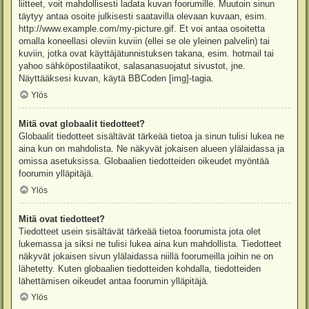
liitteet, voit mahdollisesti ladata kuvan foorumille. Muutoin sinun
täytyy antaa osoite julkisesti saatavilla olevaan kuvaan, esim.
http://www.example.com/my-picture.gif. Et voi antaa osoitetta
omalla koneellasi oleviin kuviin (ellei se ole yleinen palvelin) tai
kuviin, jotka ovat käyttäjätunnistuksen takana, esim. hotmail tai
yahoo sähköpostilaatikot, salasanasuojatut sivustot, jne.
Näyttääksesi kuvan, käytä BBCoden [img]-tagia.
Ylös
Mitä ovat globaalit tiedotteet?
Globaalit tiedotteet sisältävät tärkeää tietoa ja sinun tulisi lukea ne
aina kun on mahdolista. Ne näkyvät jokaisen alueen ylälaidassa ja
omissa asetuksissa. Globaalien tiedotteiden oikeudet myöntää
foorumin ylläpitäjä.
Ylös
Mitä ovat tiedotteet?
Tiedotteet usein sisältävät tärkeää tietoa foorumista jota olet
lukemassa ja siksi ne tulisi lukea aina kun mahdollista. Tiedotteet
näkyvät jokaisen sivun ylälaidassa niillä foorumeilla joihin ne on
lähetetty. Kuten globaalien tiedotteiden kohdalla, tiedotteiden
lähettämisen oikeudet antaa foorumin ylläpitäjä.
Ylös