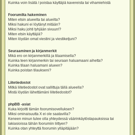
Kuinka voin lisätä / poistaa käyttäjiä kavereista tai vihamiehistä
Foorumilta hakeminen
Miten etsin alueelta tai alueilta?
Miksi hakuni ei löytänyt mitään?
Miksi haku johti tyhjään sivuun!?
Miten etsin käyttäjiä?
Miten löydän omat viestini ja viestiketjuni?
Seuraaminen ja kirjanmerkit
Mikä ero on kirjanmerkillä ja tilaamisella?
Kuinka teen kirjanmerkin tai seuraan haluamaani aihetta?
Kuinka tilaan haluamani alueen?
Kuinka poistan tilaukseni?
Liitetiedostot
Mitkä liitetiedostot ovat sallittuja tällä alueella?
Mistä löydän lähettämäni liitetiedostot?
phpBB -asiat
Kuka kirjoitti tämän foorumisovelluksen?
Miksi ominaisuutta X ei ole saatavilla?
Keneen minun tulee olla yhteydessä väärinkäytöstapauksissa tai
lakiasioissa tähän foorumiin liittyen?
Kuinka otan yhteyttä foorumin ylläpitäjään?