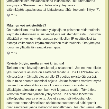
yhteyshenkilöitä minkäänlaisissa lakiasioissa, lukuunottamatta
kysymystä “Keneen minun tulee olla yhteydessä
väärinkäytöstapauksissa tai lakiasioissa tähän foorumiin liittyen?”.
Ylös
Miksi en voi rekisteröityä?
On mahdollista, että foorumin ylläpitäjä on poistanut rekisteröinnin
käytöstä estääkseen uusia vierailijoita rekisteröitymästä. Foorumin
ylläpitäjä on voinut myös asettaa porttikiellon IP-osoitteellesi tai
estänyt valitsemasi käyttäjätunnuksen rekisteröinnin. Ota yhteyttä
foorumin ylläpitäjään saadaksesi apua.
Ylös
Rekisteröidyin, mutta en voi kirjautua!
Tarkista ensin käyttäjätunnuksesi ja salasanasi. Jos ne ovat oikein,
yksi kahdesta asiasta on saattanut tapahtua. Jos COPPA-tuki on
käytössä ja määrittelit olevasi alle 13-vuotias rekisteröityessäsi,
sinun tulee seurata saamiasi ohjeita. Jotkut foorumit vaativat myös
uusien tunnusten aktivoinnin joko sinun itsesi toimesta tai
ylläpitäjän toimesta ennen kuin voit kirjautua sisään. Tämä tieto
kerrottiin rekisteröitymisen yhteydessä. Jos sinulle lähetettiin
sähköpostia, seuraa ohjeita. Jos et saanut sähköpostia, olet
saattanut antaa virheellisen sähköpostiosoitteen tai sähköpostit
ovat saattaneet jäädä roskapostisuodattimeen. Jos olet varma, että