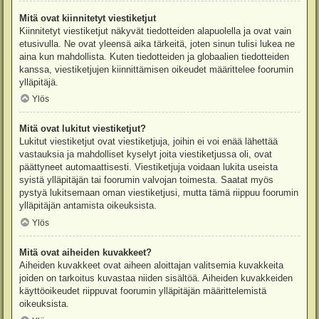
Mitä ovat kiinnitetyt viestiketjut
Kiinnitetyt viestiketjut näkyvät tiedotteiden alapuolella ja ovat vain
etusivulla. Ne ovat yleensä aika tärkeitä, joten sinun tulisi lukea ne
aina kun mahdollista. Kuten tiedotteiden ja globaalien tiedotteiden
kanssa, viestiketjujen kiinnittämisen oikeudet määrittelee foorumin
ylläpitäjä.
Ylös
Mitä ovat lukitut viestiketjut?
Lukitut viestiketjut ovat viestiketjuja, joihin ei voi enää lähettää
vastauksia ja mahdolliset kyselyt joita viestiketjussa oli, ovat
päättyneet automaattisesti. Viestiketjuja voidaan lukita useista
syistä ylläpitäjän tai foorumin valvojan toimesta. Saatat myös
pystyä lukitsemaan oman viestiketjusi, mutta tämä riippuu foorumin
ylläpitäjän antamista oikeuksista.
Ylös
Mitä ovat aiheiden kuvakkeet?
Aiheiden kuvakkeet ovat aiheen aloittajan valitsemia kuvakkeita
joiden on tarkoitus kuvastaa niiden sisältöä. Aiheiden kuvakkeiden
käyttöoikeudet riippuvat foorumin ylläpitäjän määrittelemistä
oikeuksista.