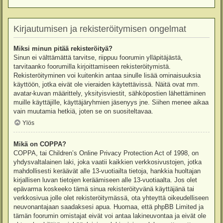
Kirjautumisen ja rekisteröitymisen ongelmat
Miksi minun pitää rekisteröityä?
Sinun ei välttämättä tarvitse, riippuu foorumin ylläpitäjästä,
tarvitaanko foorumilla kirjoittamiseen rekisteröitymistä.
Rekisteröityminen voi kuitenkin antaa sinulle lisää ominaisuuksia
käyttöön, jotka eivät ole vieraiden käytettävissä. Näitä ovat mm.
avatar-kuvan määrittely, yksityisviestit, sähköpostien lähettäminen
muille käyttäjille, käyttäjäryhmien jäsenyys jne. Siihen menee aikaa
vain muutamia hetkiä, joten se on suositeltavaa.
Ylös
Mikä on COPPA?
COPPA, tai Children’s Online Privacy Protection Act of 1998, on
yhdysvaltalainen laki, joka vaatii kaikkien verkkosivustojen, jotka
mahdollisesti keräävät alle 13-vuotiailta tietoja, hankkia huoltajan
kirjallisen luvan tietojen keräämiseen alle 13-vuotiaalta. Jos olet
epävarma koskeeko tämä sinua rekisteröityvänä käyttäjänä tai
verkkosivua jolle olet rekisteröitymässä, ota yhteyttä oikeudelliseen
neuvonantajaan saadaksesi apua. Huomaa, että phpBB Limited ja
tämän foorumin omistajat eivät voi antaa lakineuvontaa ja eivät ole