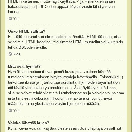
HTML:n kaltainen, mutta tagit käyttävät < ja > merkkien sijaan
hakasulkuja [ ja ]. BBCoden oppaan löydät viestinlähetyssivun
kautta.
Ylös
Onko HTML sallittu?
Ei. Tällä foorumilla ei ole mahdollista lähettää HTML:ää siten, että
se toimisi HTML-koodina. Yleisimmät HTML-muotoilut voi kuitenkin
tehdä BBCoden avulla.
Ylös
Mitä ovat hymiöt?
Hymiöt tai emoticonit ovat pieniä kuvia joita voidaan käyttää
tunteiden ilmaisemiseen lyhyitä koodeja käyttämällä. Esimerkiksi :)
tarkoittaa iloista ja :( tarkoittaa surullista. Hymiöiden täysi lista on
nähtävillä viestinlähetyslomakkeessa. Älä käytä hymiöitä liikaa,
sillä ne voivat tehdä viestistä lukukelvottoman ja valvoja voi poistaa
niitä tai viestin kokonaan. Foorumin ylläpitäjä on voinut myös
määritellä rajan yksittäisen viestin hymiöiden määrälle.
Ylös
Voinko lähettää kuvia?
Kyllä, kuvia voidaan käyttää viesteissäsi. Jos ylläpitäjä on sallinut