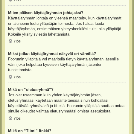
Ylös
Miten pääsen käyttäjäryhmän johtajaksi?
Käyttäjäryhmän johtaja on yleensä määritelty, kun käyttäjäryhmät
on alunperin luotu ylläpitäjän toimesta. Jos haluat luoda
käyttäjäryhmän, ensimmäinen yhteyshenkilösi tulisi olla ylläpitäjä.
Kokeile yksityisviestin lähettämistä.
Ylös
Miksi jotkut käyttäjäryhmät näkyvät eri väreillä?
Foorumin ylläpitäjä voi määritellä tietyn käyttäjäryhmän jäsenille
värin joka helpottaa kyseisen käyttäjäryhmän jäsenten
tunnistamista.
Ylös
Mikä on “oletusryhmä”?
Jos olet useamman kuin yhden käyttäjäryhmän jäsen,
oletusryhmääsi käytetään määriteltäessä sinun kohdallasi
käytettävää ryhmäväriä ja titteliä. Foorumin ylläpitäjä saattaa antaa
sinulle oikeudet vaihtaa oletusryhmääsi omista asetuksista.
Ylös
Mikä on “Tiimi” linkki?