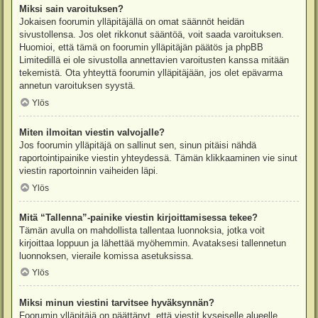
Miksi sain varoituksen?
Jokaisen foorumin ylläpitäjällä on omat säännöt heidän
sivustollensa. Jos olet rikkonut sääntöä, voit saada varoituksen.
Huomioi, että tämä on foorumin ylläpitäjän päätös ja phpBB
Limitedillä ei ole sivustolla annettavien varoitusten kanssa mitään
tekemistä. Ota yhteyttä foorumin ylläpitäjään, jos olet epävarma
annetun varoituksen syystä.
Ylös
Miten ilmoitan viestin valvojalle?
Jos foorumin ylläpitäjä on sallinut sen, sinun pitäisi nähdä
raportointipainike viestin yhteydessä. Tämän klikkaaminen vie sinut
viestin raportoinnin vaiheiden läpi.
Ylös
Mitä “Tallenna”-painike viestin kirjoittamisessa tekee?
Tämän avulla on mahdollista tallentaa luonnoksia, jotka voit
kirjoittaa loppuun ja lähettää myöhemmin. Avataksesi tallennetun
luonnoksen, vieraile komissa asetuksissa.
Ylös
Miksi minun viestini tarvitsee hyväksynnän?
Foorumin ylläpitäjä on päättänyt, että viestit kyseiselle alueelle