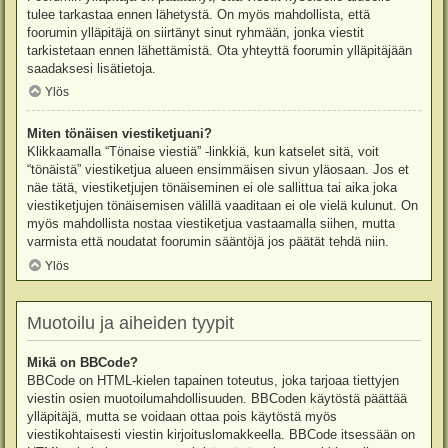
tulee tarkastaa ennen lähetystä. On myös mahdollista, että
foorumin ylläpitäjä on siirtänyt sinut ryhmään, jonka viestit
tarkistetaan ennen lähettämistä. Ota yhteyttä foorumin ylläpitäjään
saadaksesi lisätietoja.
Ylös
Miten tönäisen viestiketjuani?
Klikkaamalla “Tönaise viestiä” -linkkiä, kun katselet sitä, voit
“tönäistä” viestiketjua alueen ensimmäisen sivun yläosaan. Jos et
näe tätä, viestiketjujen tönäiseminen ei ole sallittua tai aika joka
viestiketjujen tönäisemisen välillä vaaditaan ei ole vielä kulunut. On
myös mahdollista nostaa viestiketjua vastaamalla siihen, mutta
varmista että noudatat foorumin sääntöjä jos päätät tehdä niin.
Ylös
Muotoilu ja aiheiden tyypit
Mikä on BBCode?
BBCode on HTML-kielen tapainen toteutus, joka tarjoaa tiettyjen
viestin osien muotoilumahdollisuuden. BBCoden käytöstä päättää
ylläpitäjä, mutta se voidaan ottaa pois käytöstä myös
viestikohtaisesti viestin kirjoituslomakkeella. BBCode itsessään on