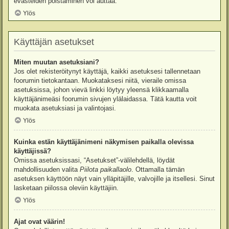
evästeiden poistaminen voi auttaa.
Ylös
Käyttäjän asetukset
Miten muutan asetuksiani?
Jos olet rekisteröitynyt käyttäjä, kaikki asetuksesi tallennetaan
foorumin tietokantaan. Muokataksesi niitä, vieraile omissa
asetuksissa, johon vievä linkki löytyy yleensä klikkaamalla
käyttäjänimeäsi foorumin sivujen ylälaidassa. Tätä kautta voit
muokata asetuksiasi ja valintojasi.
Ylös
Kuinka estän käyttäjänimeni näkymisen paikalla olevissa
käyttäjissä?
Omissa asetuksissasi, “Asetukset”-välilehdellä, löydät
mahdollisuuden valita
Piilota paikallaolo
. Ottamalla tämän
asetuksen käyttöön näyt vain ylläpitäjille, valvojille ja itsellesi. Sinut
lasketaan piilossa oleviin käyttäjiin.
Ylös
Ajat ovat väärin!