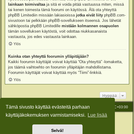
lainkaan toimivaltaa
ja sitä ei voida pitää vastuussa miten, missä
tai kenen toimesta tämä foorumi on käytössä. Älä ota yhteyttä
phpBB Limitediin missään lakiasioissa
jotka eivät liity
phpBB.com-
sivustoon tai pelkkään phpBB-sovellukseen itseensä. Jos lähetät
sähköpostia phpBB Limitedille
mistään kolmannen osapuolen
tämän sovelluksen käytöstä, voit odottaa niukkasanaista
vastausta, jos edes vastausta lainkaan.
Ylös
Kuinka otan yhteyttä foorumin ylläpitäjään?
Kaikki foorumin käyttäjät voivat käyttää “Ota yhteyttä” -lomaketta,
jos täämä vaihtoehto on foorumin ylläpitäjän mahdollistama.
Foorumin käyttäjät voivat käyttää myös “Tiimi”-linkkiä.
Ylös
Hyppää
Tämä sivusto käyttää evästeitä parhaan
Etusivu
Viesti Ylläpidolle
Kaikki ajat ovat
UTC+03:00
käyttäjäkokemuksen varmistamiseksi.
Lue lisää
Keskustelufoorumin ohjelmisto
phpBB
® Forum Software © phpBB Limited
Käännös: phpBB Suomi (lurttinen, harritapio, Pettis)
Style: Green-Style-Slim by Joyce&Luna
phpBB-Style-Design
Selvä!
Yksityisyys
|
Ehdot