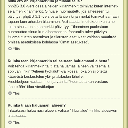
Mikä ero on kirjanmerkillä ja tilaamisella?
phpBB 3.0 -versiossa aiheiden kirjanmerkit toimivat kuten internet-
selaimen kirjanmerkit. Sinua ei huomautettu jos aiheeseen tuli
päivitys. phpBB 3.1 -versiosta lähtien kirjanmerkit toimivat samaan
tapaan kuin aiheiden tilaaminen. Voit saada ilmoituksen kun aihe
josta sinulla on kirjanmerkki päivittyy. Tilaaminen puolestaan
huomauttaa sinua kun aiheeseen tai foorumiin tulee päivitys.
Huomautusten asetukset ja tilausten asetukset voidaan määrittää
omissa asetuksissa kohdassa “Omat asetukset”.
Ylös
Kuinka teen kirjanmerkin tai seuraan haluamaani aihetta?
Voit tehdä kirjanmekin tai tilata haluamasi aiheen valitsemalla
sopivan linkin “Aiheen työkalut” -valikossa, joka on sijoitettu
kätevästi keskustelun ylä- ja alalaidan lähelle.
Viestiketjuun vastaaminen ja valinta “Huomauta kun vastaus
lähetetään” tilaa viestiketjun.
Ylös
Kuinka tilaan haluamani alueen?
Tilataksesi haluamasi alueen, valitse “Tilaa alue” -linkki, aluesivun
alalaidassa.
Ylös