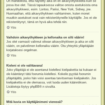
On mahdollista, että näytetty aika on eri aikavyöhykkeeltä kuin se
jossa itse olet. Tässä tapauksessa valitse omista asetuksista oma
aikavyöhykkeesi, esim. Lontoo, Pariisi, New York, Sidney, jne.
Huomaathan, että aikavyöhykkeen vaihtaminen, kuten monet
muutkin asetukset ovat vain rekisteröityneille käyttäjille. Jos et ole
rekisteröitynyt, tämä on hyvä aika tehdä niin.
Ylös
Vaihdoin aikavyöhykkeen ja kellonaika on silti väärin!
Jos olet varmasti valinnut oikean aikavyöhykkeen ja aika on silti
väärin, on palvelimen kellonaika väärin. Ota yhteyttä ylläpitäjään
korjataksesi ongelman.
Ylös
Kieleni ei ole valittavana!
Joko ylläpitäjä ei ole asentanut kielellesi kielipakettia tai kukaan ei
ole kääntänyt tätä foorumia kielellesi. Kokeile pyytää foorumin
ylläpitäjältä, josko hän voisi asentaa tarvitsemasi kielipaketin. Jos
kielipakettia ei ole olemassa, voit luoda uuden käännöksen.
Lisätietoja löytyy
phpBB
®:n sivuilta.
Ylös
Mitä kuvia on käyttäjänimeni vieressä?