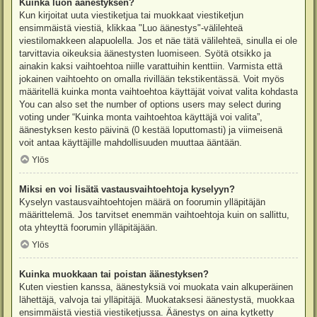
Kuinka luon äänestyksen?
Kun kirjoitat uuta viestiketjua tai muokkaat viestiketjun
ensimmäistä viestiä, klikkaa "Luo äänestys"-välilehteä
viestilomakkeen alapuolella. Jos et näe tätä välilehteä, sinulla ei ole
tarvittavia oikeuksia äänestysten luomiseen. Syötä otsikko ja
ainakin kaksi vaihtoehtoa niille varattuihin kenttiin. Varmista että
jokainen vaihtoehto on omalla rivillään tekstikentässä. Voit myös
määritellä kuinka monta vaihtoehtoa käyttäjät voivat valita kohdasta
You can also set the number of options users may select during
voting under “Kuinka monta vaihtoehtoa käyttäjä voi valita”,
äänestyksen kesto päivinä (0 kestää loputtomasti) ja viimeisenä
voit antaa käyttäjille mahdollisuuden muuttaa ääntään.
Ylös
Miksi en voi lisätä vastausvaihtoehtoja kyselyyn?
Kyselyn vastausvaihtoehtojen määrä on foorumin ylläpitäjän
määrittelemä. Jos tarvitset enemmän vaihtoehtoja kuin on sallittu,
ota yhteyttä foorumin ylläpitäjään.
Ylös
Kuinka muokkaan tai poistan äänestyksen?
Kuten viestien kanssa, äänestyksiä voi muokata vain alkuperäinen
lähettäjä, valvoja tai ylläpitäjä. Muokataksesi äänestystä, muokkaa
ensimmäistä viestiä viestiketjussa. Äänestys on aina kytketty