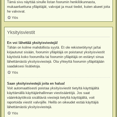
Tämä sivu näyttää sinulle listan foorumin henkilökunnasta,
mukaanluettuna ylläpitäjät, valvojat ja muut tiedot, kuten alueet joita
he valvovat.
Ylös
Yksityisviestit
En voi lähettää yksityisviestejä!
Tähän on kolme mahdollista syytä. Et ole rekisteröitynyt ja/tai
kirjautunut sisään, foorumin ylläpitäjä on poistanut yksityisviestit
käytöstä koko foorumilta tai foorumin ylläpitäjä on estänyt sinua
lähettämästä yksityisviestejä. Ota yhteyttä foorumin ylläpitäjään
saadaksesi lisätietoja.
Ylös
Saan yksityisviestejä joita en halua!
Voit automaattisesti poistaa yksityisviestit tietyltä käyttäjältä
käyttämällä käyttäjänhallinnan viestisääntöjä. Jos saat
väärinkäytöksiä sisältäviä viestejä tietyltä käyttäjältä, voit
raportoida viestit valvojille. Heillä on oikeudet estää käyttäjiä
lähettämästä yksityisviestejä.
Ylös