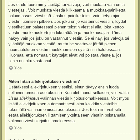
Jos et ole foorumin ylläpitäjä tai valvoja, voit muokata vain omia
viestejäsi. Voit muokata viestiä klikkaamalla muokkaa-painiketta
haluamassasi viestissä. Joskus painike toimii vain tietyn ajan
viestin luomisen jälkeen. Jos joku on jo vastannut viestiin, löydät
viestiketjuun palatessasi pienen tekstin viestisi alla, joka kertoo
viestin muokkauskertojen lukumäärän ja muokkausajan. Tämä
näkyy vain jos joku on vastannut viestiin. Se ei näy, jos valvoja tai
ylläpitäjä muokkaa viestiä, mutta he saattavat jättää pienen
huomautuksen viestin muokkaamisen syistä niin halutessaan.
Huomaa, että normaalit käyttäjät eivät voi poistaa viestejä, jos
niihin on joku vastannut.
Ylös
Miten liitän allekirjoituksen viestiini?
Lisätäksesi allekirjoituksen viestiisi, sinun täytyy ensin luoda
sellainen omissa asetuksissa. Kun olet luonut sellaisen, voit valita
Lisää allekirjoitus
-valinnan viestin kirjoituslomakkeessa. Voit myös
lisätä allekirjoituksen automaattisesti aina kaikkiin viesteihisi
tekemällä valinnan omissa asetuksissa. Jos teet niin, voit silti
estää allekirjoituksen liittämisen yksittäiseen viestiin poistamalla
valinnan viestinkirjoituslomakkeessa.
Ylös