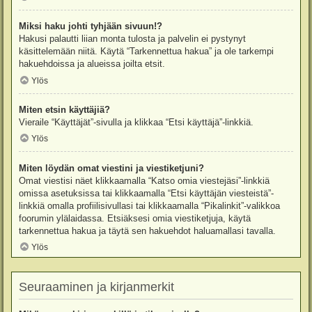
Miksi haku johti tyhjään sivuun!?
Hakusi palautti liian monta tulosta ja palvelin ei pystynyt
käsittelemään niitä. Käytä “Tarkennettua hakua” ja ole tarkempi
hakuehdoissa ja alueissa joilta etsit.
Ylös
Miten etsin käyttäjiä?
Vieraile “Käyttäjät”-sivulla ja klikkaa “Etsi käyttäjä”-linkkiä.
Ylös
Miten löydän omat viestini ja viestiketjuni?
Omat viestisi näet klikkaamalla “Katso omia viestejäsi”-linkkiä
omissa asetuksissa tai klikkaamalla “Etsi käyttäjän viesteistä”-
linkkiä omalla profiilisivullasi tai klikkaamalla “Pikalinkit”-valikkoa
foorumin ylälaidassa. Etsiäksesi omia viestiketjuja, käytä
tarkennettua hakua ja täytä sen hakuehdot haluamallasi tavalla.
Ylös
Seuraaminen ja kirjanmerkit