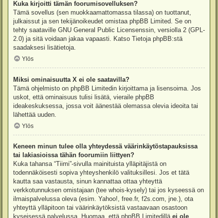
Kuka kirjoitti tämän foorumisovelluksen?
Tämä sovellus (sen muokkaamattomassa tilassa) on tuottanut,
julkaissut ja sen tekijänoikeudet omistaa
phpBB Limited
. Se on
tehty saataville GNU General Public Licensenssin, versiolla 2 (GPL-
2.0) ja sitä voidaan jakaa vapaasti. Katso
Tietoja phpBB:stä
saadaksesi lisätietoja.
Ylös
Miksi ominaisuutta X ei ole saatavilla?
Tämä ohjelmisto on phpBB Limitedin kirjoittama ja lisensoima. Jos
uskot, että ominaisuus tulisi lisätä, vieraile
phpBB
ideakeskuksessa
, jossa voit äänestää olemassa olevia ideoita tai
lähettää uuden.
Ylös
Keneen minun tulee olla yhteydessä väärinkäytöstapauksissa
tai lakiasioissa tähän foorumiin liittyen?
Kuka tahansa “Tiimi”-sivulla mainituista ylläpitäjistä on
todennäköisesti sopiva yhteyshenkilö valituksillesi. Jos et tätä
kautta saa vastausta, sinun kannattaa ottaa yhteyttä
verkkotunnuksen omistajaan (tee
whois-kysely
) tai jos kyseessä on
ilmaispalvelussa oleva (esim. Yahoo!, free.fr, f2s.com, jne.), ota
yhteyttä ylläpitoon tai väärinkäytöksistä vastaavaan osastoon
kyseisessä palvelussa. Huomaa, että phpBB Limitedillä
ei ole