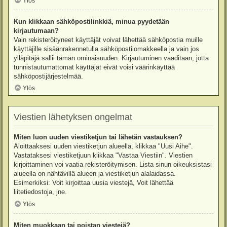
Ylös
Kun klikkaan sähköpostilinkkiä, minua pyydetään
kirjautumaan?
Vain rekisteröityneet käyttäjät voivat lähettää sähköpostia muille
käyttäjille sisäänrakennetulla sähköpostilomakkeella ja vain jos
ylläpitäjä sallii tämän ominaisuuden. Kirjautuminen vaaditaan, jotta
tunnistautumattomat käyttäjät eivät voisi väärinkäyttää
sähköpostijärjestelmää.
Ylös
Viestien lähetyksen ongelmat
Miten luon uuden viestiketjun tai lähetän vastauksen?
Aloittaaksesi uuden viestiketjun alueella, klikkaa "Uusi Aihe".
Vastataksesi viestiketjuun klikkaa "Vastaa Viestiin". Viestien
kirjoittaminen voi vaatia rekisteröitymisen. Lista sinun oikeuksistasi
alueella on nähtävillä alueen ja viestiketjun alalaidassa.
Esimerkiksi: Voit kirjoittaa uusia viestejä, Voit lähettää
liitetiedostoja, jne.
Ylös
Miten muokkaan tai poistan viestejä?