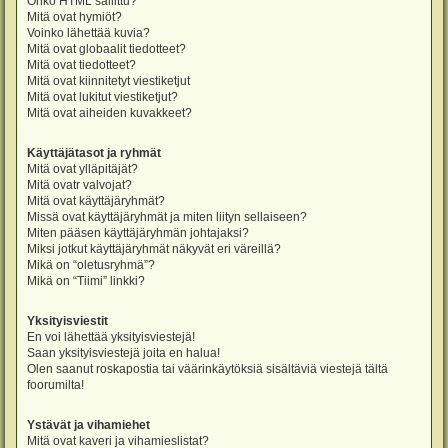
Onko HTML sallittu?
Mitä ovat hymiöt?
Voinko lähettää kuvia?
Mitä ovat globaalit tiedotteet?
Mitä ovat tiedotteet?
Mitä ovat kiinnitetyt viestiketjut
Mitä ovat lukitut viestiketjut?
Mitä ovat aiheiden kuvakkeet?
Käyttäjätasot ja ryhmät
Mitä ovat ylläpitäjät?
Mitä ovatr valvojat?
Mitä ovat käyttäjäryhmät?
Missä ovat käyttäjäryhmät ja miten liityn sellaiseen?
Miten pääsen käyttäjäryhmän johtajaksi?
Miksi jotkut käyttäjäryhmät näkyvät eri väreillä?
Mikä on “oletusryhmä”?
Mikä on “Tiimi” linkki?
Yksityisviestit
En voi lähettää yksityisviestejä!
Saan yksityisviestejä joita en halua!
Olen saanut roskapostia tai väärinkäytöksiä sisältäviä viestejä tältä
foorumilta!
Ystävät ja vihamiehet
Mitä ovat kaveri ja vihamieslistat?