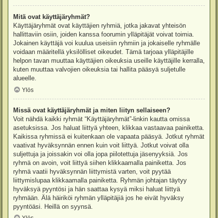
Mitä ovat käyttäjäryhmät?
Käyttäjäryhmät ovat käyttäjien ryhmiä, jotka jakavat yhteisön
hallittaviin osiin, joiden kanssa foorumin ylläpitäjät voivat toimia.
Jokainen käyttäjä voi kuulua useisiin ryhmiin ja jokaiselle ryhmälle
voidaan määritellä yksilölliset oikeudet. Tämä tarjoaa ylläpitäjille
helpon tavan muuttaa käyttäjien oikeuksia useille käyttäjille kerralla,
kuten muuttaa valvojien oikeuksia tai hallita pääsyä suljetulle
alueelle.
Ylös
Missä ovat käyttäjäryhmät ja miten liityn sellaiseen?
Voit nähdä kaikki ryhmät “Käyttäjäryhmät”-linkin kautta omissa
asetuksissa. Jos haluat liittyä yhteen, klikkaa vastaavaa painiketta.
Kaikissa ryhmissä ei kuitenkaan ole vapaata pääsyä. Jotkut ryhmät
vaativat hyväksynnän ennen kuin voit liittyä. Jotkut voivat olla
suljettuja ja joissakin voi olla jopa piilotettuja jäsenyyksiä. Jos
ryhmä on avoin, voit liittyä siihen klikkaamalla painiketta. Jos
ryhmä vaatii hyväksynnän liittymistä varten, voit pyytää
liittymislupaa klikkaamalla painiketta. Ryhmän johtajan täytyy
hyväksyä pyyntösi ja hän saattaa kysyä miksi haluat liittyä
ryhmään. Älä häiriköi ryhmän ylläpitäjiä jos he eivät hyväksy
pyyntöäsi. Heillä on syynsä.