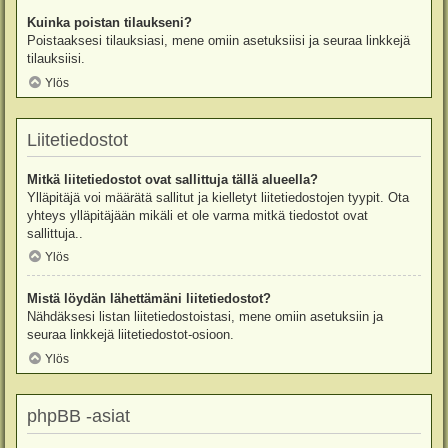
Kuinka poistan tilaukseni?
Poistaaksesi tilauksiasi, mene omiin asetuksiisi ja seuraa linkkejä
tilauksiisi.
Ylös
Liitetiedostot
Mitkä liitetiedostot ovat sallittuja tällä alueella?
Ylläpitäjä voi määrätä sallitut ja kielletyt liitetiedostojen tyypit. Ota
yhteys ylläpitäjään mikäli et ole varma mitkä tiedostot ovat
sallittuja..
Ylös
Mistä löydän lähettämäni liitetiedostot?
Nähdäksesi listan liitetiedostoistasi, mene omiin asetuksiin ja
seuraa linkkejä liitetiedostot-osioon.
Ylös
phpBB -asiat