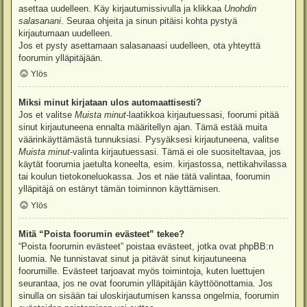
asettaa uudelleen. Käy kirjautumissivulla ja klikkaa
Unohdin
salasanani
. Seuraa ohjeita ja sinun pitäisi kohta pystyä
kirjautumaan uudelleen.
Jos et pysty asettamaan salasanaasi uudelleen, ota yhteyttä
foorumin ylläpitäjään.
Ylös
Miksi minut kirjataan ulos automaattisesti?
Jos et valitse
Muista minut
-laatikkoa kirjautuessasi, foorumi pitää
sinut kirjautuneena ennalta määritellyn ajan. Tämä estää muita
väärinkäyttämästä tunnuksiasi. Pysyäksesi kirjautuneena, valitse
Muista minut
-valinta kirjautuessasi. Tämä ei ole suositeltavaa, jos
käytät foorumia jaetulta koneelta, esim. kirjastossa, nettikahvilassa
tai koulun tietokoneluokassa. Jos et näe tätä valintaa, foorumin
ylläpitäjä on estänyt tämän toiminnon käyttämisen.
Ylös
Mitä “Poista foorumin evästeet” tekee?
“Poista foorumin evästeet” poistaa evästeet, jotka ovat phpBB:n
luomia. Ne tunnistavat sinut ja pitävät sinut kirjautuneena
foorumille. Evästeet tarjoavat myös toimintoja, kuten luettujen
seurantaa, jos ne ovat foorumin ylläpitäjän käyttöönottamia. Jos
sinulla on sisään tai uloskirjautumisen kanssa ongelmia, foorumin