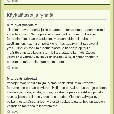
Ylös
Käyttäjätasot ja ryhmät
Mitä ovat ylläpitäjät?
Ylläpitäjät ovat jäseniä joille on annettu korkeimman tason kontrolli
koko foorumiin. Nämä jäsenet voivat hallita foorumin kaikkia
foorumin toiminnan osa-alueita, mukaan lukien oikeuksien
asettaminen, käyttäjien porttikiellot, käyttäjäryhmät ja valvojat
yms., riippuen foorumin perustajasta ja hänen ylläpitäjille
määrittelemistä oikeuksista. Heillä saattaa olla myös täydet
valvojan oikeudet kaikilla keskustelualueilla, riippuen foorumin
perustajan määrittelemistä asetuksista.
Ylös
Mitä ovatr valvojat?
Valvojat ovat henkilöitä (tai ryhmä henkilöitä) jotka katsovat
foorumeiden perään päivittäin. Heillä on on valta muokata ja poistaa
viestejä ja lukita, avata, siirtää, poistaa ja jakaa viestiketjuja niillä
alueilla joissa heillä on valvojan oikeudet. Yleensä valvojat ovat
paikalla estämässä aiheen vierestä keskustelua tai hyvien tapojen
vastaisen materiaalin lähettämistä.
Ylös