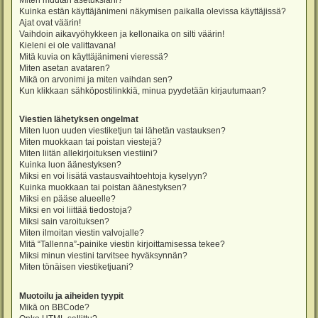
Miten muutan asetuksiani?
Kuinka estän käyttäjänimeni näkymisen paikalla olevissa käyttäjissä?
Ajat ovat väärin!
Vaihdoin aikavyöhykkeen ja kellonaika on silti väärin!
Kieleni ei ole valittavana!
Mitä kuvia on käyttäjänimeni vieressä?
Miten asetan avataren?
Mikä on arvonimi ja miten vaihdan sen?
Kun klikkaan sähköpostilinkkiä, minua pyydetään kirjautumaan?
Viestien lähetyksen ongelmat
Miten luon uuden viestiketjun tai lähetän vastauksen?
Miten muokkaan tai poistan viestejä?
Miten liitän allekirjoituksen viestiini?
Kuinka luon äänestyksen?
Miksi en voi lisätä vastausvaihtoehtoja kyselyyn?
Kuinka muokkaan tai poistan äänestyksen?
Miksi en pääse alueelle?
Miksi en voi liittää tiedostoja?
Miksi sain varoituksen?
Miten ilmoitan viestin valvojalle?
Mitä “Tallenna”-painike viestin kirjoittamisessa tekee?
Miksi minun viestini tarvitsee hyväksynnän?
Miten tönäisen viestiketjuani?
Muotoilu ja aiheiden tyypit
Mikä on BBCode?