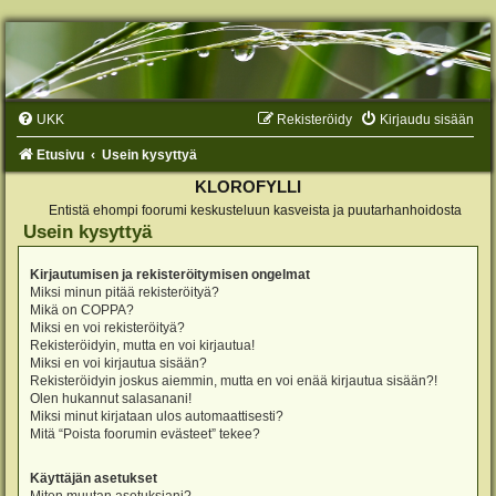
UKK
Rekisteröidy
Kirjaudu sisään
Etusivu
Usein kysyttyä
KLOROFYLLI
Entistä ehompi foorumi keskusteluun kasveista ja puutarhanhoidosta
Usein kysyttyä
Kirjautumisen ja rekisteröitymisen ongelmat
Miksi minun pitää rekisteröityä?
Mikä on COPPA?
Miksi en voi rekisteröityä?
Rekisteröidyin, mutta en voi kirjautua!
Miksi en voi kirjautua sisään?
Rekisteröidyin joskus aiemmin, mutta en voi enää kirjautua sisään?!
Olen hukannut salasanani!
Miksi minut kirjataan ulos automaattisesti?
Mitä “Poista foorumin evästeet” tekee?
Käyttäjän asetukset