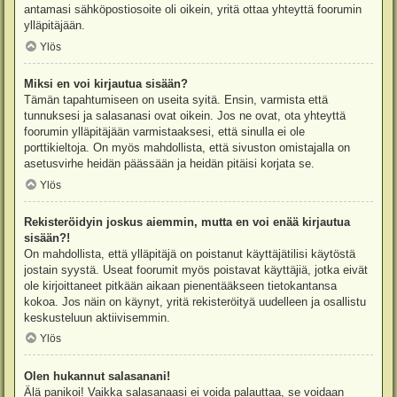
antamasi sähköpostiosoite oli oikein, yritä ottaa yhteyttä foorumin
ylläpitäjään.
Ylös
Miksi en voi kirjautua sisään?
Tämän tapahtumiseen on useita syitä. Ensin, varmista että
tunnuksesi ja salasanasi ovat oikein. Jos ne ovat, ota yhteyttä
foorumin ylläpitäjään varmistaaksesi, että sinulla ei ole
porttikieltoja. On myös mahdollista, että sivuston omistajalla on
asetusvirhe heidän päässään ja heidän pitäisi korjata se.
Ylös
Rekisteröidyin joskus aiemmin, mutta en voi enää kirjautua
sisään?!
On mahdollista, että ylläpitäjä on poistanut käyttäjätilisi käytöstä
jostain syystä. Useat foorumit myös poistavat käyttäjiä, jotka eivät
ole kirjoittaneet pitkään aikaan pienentääkseen tietokantansa
kokoa. Jos näin on käynyt, yritä rekisteröityä uudelleen ja osallistu
keskusteluun aktiivisemmin.
Ylös
Olen hukannut salasanani!
Älä panikoi! Vaikka salasanaasi ei voida palauttaa, se voidaan