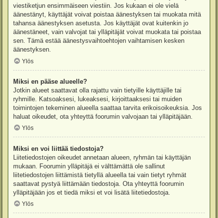
viestiketjun ensimmäiseen viestiin. Jos kukaan ei ole vielä
äänestänyt, käyttäjät voivat poistaa äänestyksen tai muokata mitä
tahansa äänestyksen asetusta. Jos käyttäjät ovat kuitenkin jo
äänestäneet, vain valvojat tai ylläpitäjät voivat muokata tai poistaa
sen. Tämä estää äänestysvaihtoehtojen vaihtamisen kesken
äänestyksen.
Ylös
Miksi en pääse alueelle?
Jotkin alueet saattavat olla rajattu vain tietyille käyttäjille tai
ryhmille. Katsoaksesi, lukeaksesi, kirjoittaaksesi tai muiden
toimintojen tekeminen alueella saattaa tarvita erikoisoikeuksia. Jos
haluat oikeudet, ota yhteyttä foorumin valvojaan tai ylläpitäjään.
Ylös
Miksi en voi liittää tiedostoja?
Liitetiedostojen oikeudet annetaan alueen, ryhmän tai käyttäjän
mukaan. Foorumin ylläpitäjä ei välttämättä ole sallinut
liitetiedostojen liittämistä tietyllä alueella tai vain tietyt ryhmät
saattavat pystyä liittämään tiedostoja. Ota yhteyttä foorumin
ylläpitäjään jos et tiedä miksi et voi lisätä liitetiedostoja.
Ylös