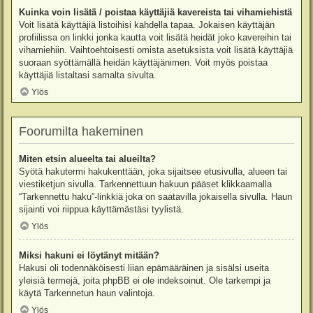
Kuinka voin lisätä / poistaa käyttäjiä kavereista tai vihamiehistä
Voit lisätä käyttäjiä listoihisi kahdella tapaa. Jokaisen käyttäjän
profiilissa on linkki jonka kautta voit lisätä heidät joko kavereihin tai
vihamiehiin. Vaihtoehtoisesti omista asetuksista voit lisätä käyttäjiä
suoraan syöttämällä heidän käyttäjänimen. Voit myös poistaa
käyttäjiä listaltasi samalta sivulta.
Ylös
Foorumilta hakeminen
Miten etsin alueelta tai alueilta?
Syötä hakutermi hakukenttään, joka sijaitsee etusivulla, alueen tai
viestiketjun sivulla. Tarkennettuun hakuun pääset klikkaamalla
“Tarkennettu haku”-linkkiä joka on saatavilla jokaisella sivulla. Haun
sijainti voi riippua käyttämästäsi tyylistä.
Ylös
Miksi hakuni ei löytänyt mitään?
Hakusi oli todennäköisesti liian epämääräinen ja sisälsi useita
yleisiä termejä, joita phpBB ei ole indeksoinut. Ole tarkempi ja
käytä Tarkennetun haun valintoja.
Ylös