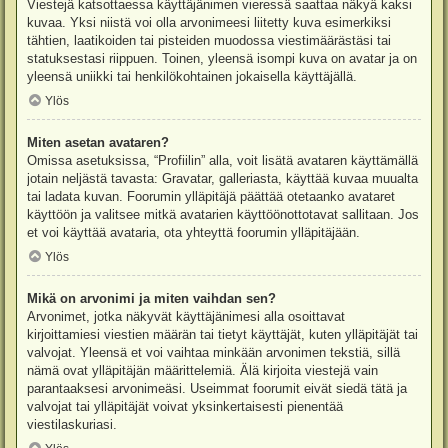
Viestejä katsottaessa käyttäjänimen vieressä saattaa näkyä kaksi
kuvaa. Yksi niistä voi olla arvonimeesi liitetty kuva esimerkiksi
tähtien, laatikoiden tai pisteiden muodossa viestimäärästäsi tai
statuksestasi riippuen. Toinen, yleensä isompi kuva on avatar ja on
yleensä uniikki tai henkilökohtainen jokaisella käyttäjällä.
Ylös
Miten asetan avataren?
Omissa asetuksissa, “Profiilin” alla, voit lisätä avataren käyttämällä
jotain neljästä tavasta: Gravatar, galleriasta, käyttää kuvaa muualta
tai ladata kuvan. Foorumin ylläpitäjä päättää otetaanko avataret
käyttöön ja valitsee mitkä avatarien käyttöönottotavat sallitaan. Jos
et voi käyttää avataria, ota yhteyttä foorumin ylläpitäjään.
Ylös
Mikä on arvonimi ja miten vaihdan sen?
Arvonimet, jotka näkyvät käyttäjänimesi alla osoittavat
kirjoittamiesi viestien määrän tai tietyt käyttäjät, kuten ylläpitäjät tai
valvojat. Yleensä et voi vaihtaa minkään arvonimen tekstiä, sillä
nämä ovat ylläpitäjän määrittelemiä. Älä kirjoita viestejä vain
parantaaksesi arvonimeäsi. Useimmat foorumit eivät siedä tätä ja
valvojat tai ylläpitäjät voivat yksinkertaisesti pienentää
viestilaskuriasi.