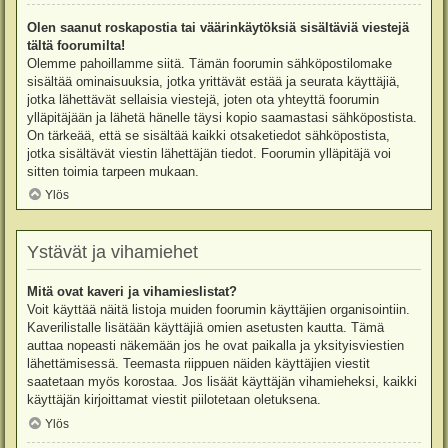
Olen saanut roskapostia tai väärinkäytöksiä sisältäviä viestejä
tältä foorumilta!
Olemme pahoillamme siitä. Tämän foorumin sähköpostilomake
sisältää ominaisuuksia, jotka yrittävät estää ja seurata käyttäjiä,
jotka lähettävät sellaisia viestejä, joten ota yhteyttä foorumin
ylläpitäjään ja lähetä hänelle täysi kopio saamastasi sähköpostista.
On tärkeää, että se sisältää kaikki otsaketiedot sähköpostista,
jotka sisältävät viestin lähettäjän tiedot. Foorumin ylläpitäjä voi
sitten toimia tarpeen mukaan.
Ylös
Ystävät ja vihamiehet
Mitä ovat kaveri ja vihamieslistat?
Voit käyttää näitä listoja muiden foorumin käyttäjien organisointiin.
Kaverilistalle lisätään käyttäjiä omien asetusten kautta. Tämä
auttaa nopeasti näkemään jos he ovat paikalla ja yksityisviestien
lähettämisessä. Teemasta riippuen näiden käyttäjien viestit
saatetaan myös korostaa. Jos lisäät käyttäjän vihamieheksi, kaikki
käyttäjän kirjoittamat viestit piilotetaan oletuksena.
Ylös