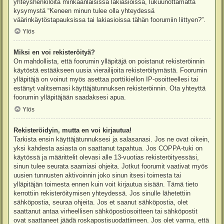
yhteyshenkilöitä minkäänlaisissa lakiasioissa, lukuunottamatta
kysymystä “Keneen minun tulee olla yhteydessä
väärinkäytöstapauksissa tai lakiasioissa tähän foorumiin liittyen?”.
Ylös
Miksi en voi rekisteröityä?
On mahdollista, että foorumin ylläpitäjä on poistanut rekisteröinnin
käytöstä estääkseen uusia vierailijoita rekisteröitymästä. Foorumin
ylläpitäjä on voinut myös asettaa porttikiellon IP-osoitteellesi tai
estänyt valitsemasi käyttäjätunnuksen rekisteröinnin. Ota yhteyttä
foorumin ylläpitäjään saadaksesi apua.
Ylös
Rekisteröidyin, mutta en voi kirjautua!
Tarkista ensin käyttäjätunnuksesi ja salasanasi. Jos ne ovat oikein,
yksi kahdesta asiasta on saattanut tapahtua. Jos COPPA-tuki on
käytössä ja määrittelit olevasi alle 13-vuotias rekisteröityessäsi,
sinun tulee seurata saamiasi ohjeita. Jotkut foorumit vaativat myös
uusien tunnusten aktivoinnin joko sinun itsesi toimesta tai
ylläpitäjän toimesta ennen kuin voit kirjautua sisään. Tämä tieto
kerrottiin rekisteröitymisen yhteydessä. Jos sinulle lähetettiin
sähköpostia, seuraa ohjeita. Jos et saanut sähköpostia, olet
saattanut antaa virheellisen sähköpostiosoitteen tai sähköpostit
ovat saattaneet jäädä roskapostisuodattimeen. Jos olet varma, että