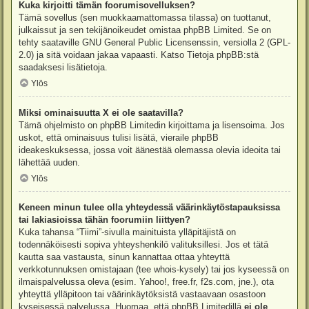
Kuka kirjoitti tämän foorumisovelluksen?
Tämä sovellus (sen muokkaamattomassa tilassa) on tuottanut,
julkaissut ja sen tekijänoikeudet omistaa
phpBB Limited
. Se on
tehty saataville GNU General Public Licensenssin, versiolla 2 (GPL-
2.0) ja sitä voidaan jakaa vapaasti. Katso
Tietoja phpBB:stä
saadaksesi lisätietoja.
Ylös
Miksi ominaisuutta X ei ole saatavilla?
Tämä ohjelmisto on phpBB Limitedin kirjoittama ja lisensoima. Jos
uskot, että ominaisuus tulisi lisätä, vieraile
phpBB
ideakeskuksessa
, jossa voit äänestää olemassa olevia ideoita tai
lähettää uuden.
Ylös
Keneen minun tulee olla yhteydessä väärinkäytöstapauksissa
tai lakiasioissa tähän foorumiin liittyen?
Kuka tahansa “Tiimi”-sivulla mainituista ylläpitäjistä on
todennäköisesti sopiva yhteyshenkilö valituksillesi. Jos et tätä
kautta saa vastausta, sinun kannattaa ottaa yhteyttä
verkkotunnuksen omistajaan (tee
whois-kysely
) tai jos kyseessä on
ilmaispalvelussa oleva (esim. Yahoo!, free.fr, f2s.com, jne.), ota
yhteyttä ylläpitoon tai väärinkäytöksistä vastaavaan osastoon
kyseisessä palvelussa. Huomaa, että phpBB Limitedillä
ei ole