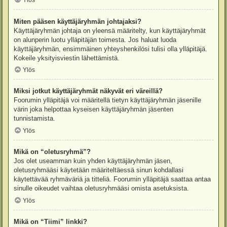
Ylös
Miten pääsen käyttäjäryhmän johtajaksi?
Käyttäjäryhmän johtaja on yleensä määritelty, kun käyttäjäryhmät
on alunperin luotu ylläpitäjän toimesta. Jos haluat luoda
käyttäjäryhmän, ensimmäinen yhteyshenkilösi tulisi olla ylläpitäjä.
Kokeile yksityisviestin lähettämistä.
Ylös
Miksi jotkut käyttäjäryhmät näkyvät eri väreillä?
Foorumin ylläpitäjä voi määritellä tietyn käyttäjäryhmän jäsenille
värin joka helpottaa kyseisen käyttäjäryhmän jäsenten
tunnistamista.
Ylös
Mikä on “oletusryhmä”?
Jos olet useamman kuin yhden käyttäjäryhmän jäsen,
oletusryhmääsi käytetään määriteltäessä sinun kohdallasi
käytettävää ryhmäväriä ja titteliä. Foorumin ylläpitäjä saattaa antaa
sinulle oikeudet vaihtaa oletusryhmääsi omista asetuksista.
Ylös
Mikä on “Tiimi” linkki?