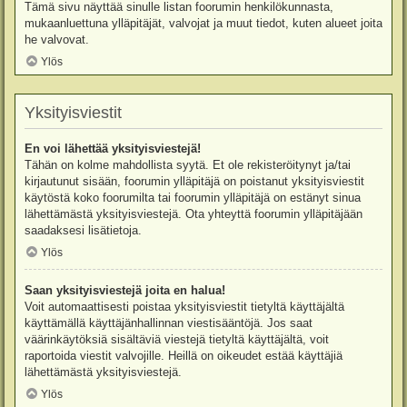
Tämä sivu näyttää sinulle listan foorumin henkilökunnasta,
mukaanluettuna ylläpitäjät, valvojat ja muut tiedot, kuten alueet joita
he valvovat.
Ylös
Yksityisviestit
En voi lähettää yksityisviestejä!
Tähän on kolme mahdollista syytä. Et ole rekisteröitynyt ja/tai
kirjautunut sisään, foorumin ylläpitäjä on poistanut yksityisviestit
käytöstä koko foorumilta tai foorumin ylläpitäjä on estänyt sinua
lähettämästä yksityisviestejä. Ota yhteyttä foorumin ylläpitäjään
saadaksesi lisätietoja.
Ylös
Saan yksityisviestejä joita en halua!
Voit automaattisesti poistaa yksityisviestit tietyltä käyttäjältä
käyttämällä käyttäjänhallinnan viestisääntöjä. Jos saat
väärinkäytöksiä sisältäviä viestejä tietyltä käyttäjältä, voit
raportoida viestit valvojille. Heillä on oikeudet estää käyttäjiä
lähettämästä yksityisviestejä.
Ylös