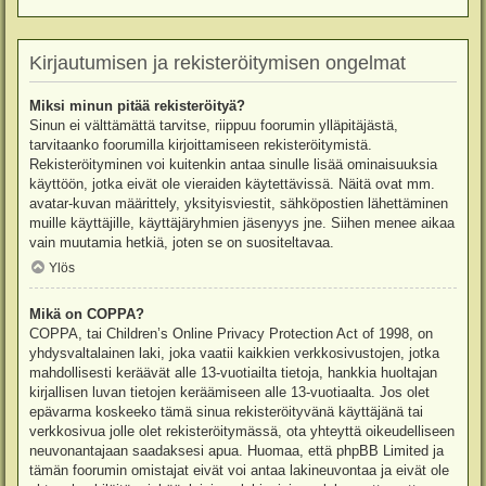
Kirjautumisen ja rekisteröitymisen ongelmat
Miksi minun pitää rekisteröityä?
Sinun ei välttämättä tarvitse, riippuu foorumin ylläpitäjästä,
tarvitaanko foorumilla kirjoittamiseen rekisteröitymistä.
Rekisteröityminen voi kuitenkin antaa sinulle lisää ominaisuuksia
käyttöön, jotka eivät ole vieraiden käytettävissä. Näitä ovat mm.
avatar-kuvan määrittely, yksityisviestit, sähköpostien lähettäminen
muille käyttäjille, käyttäjäryhmien jäsenyys jne. Siihen menee aikaa
vain muutamia hetkiä, joten se on suositeltavaa.
Ylös
Mikä on COPPA?
COPPA, tai Children’s Online Privacy Protection Act of 1998, on
yhdysvaltalainen laki, joka vaatii kaikkien verkkosivustojen, jotka
mahdollisesti keräävät alle 13-vuotiailta tietoja, hankkia huoltajan
kirjallisen luvan tietojen keräämiseen alle 13-vuotiaalta. Jos olet
epävarma koskeeko tämä sinua rekisteröityvänä käyttäjänä tai
verkkosivua jolle olet rekisteröitymässä, ota yhteyttä oikeudelliseen
neuvonantajaan saadaksesi apua. Huomaa, että phpBB Limited ja
tämän foorumin omistajat eivät voi antaa lakineuvontaa ja eivät ole