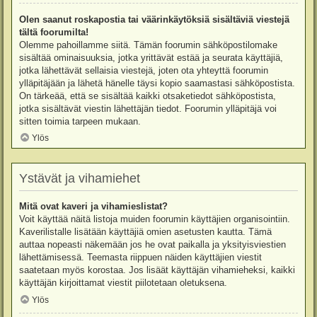
Olen saanut roskapostia tai väärinkäytöksiä sisältäviä viestejä
tältä foorumilta!
Olemme pahoillamme siitä. Tämän foorumin sähköpostilomake
sisältää ominaisuuksia, jotka yrittävät estää ja seurata käyttäjiä,
jotka lähettävät sellaisia viestejä, joten ota yhteyttä foorumin
ylläpitäjään ja lähetä hänelle täysi kopio saamastasi sähköpostista.
On tärkeää, että se sisältää kaikki otsaketiedot sähköpostista,
jotka sisältävät viestin lähettäjän tiedot. Foorumin ylläpitäjä voi
sitten toimia tarpeen mukaan.
Ylös
Ystävät ja vihamiehet
Mitä ovat kaveri ja vihamieslistat?
Voit käyttää näitä listoja muiden foorumin käyttäjien organisointiin.
Kaverilistalle lisätään käyttäjiä omien asetusten kautta. Tämä
auttaa nopeasti näkemään jos he ovat paikalla ja yksityisviestien
lähettämisessä. Teemasta riippuen näiden käyttäjien viestit
saatetaan myös korostaa. Jos lisäät käyttäjän vihamieheksi, kaikki
käyttäjän kirjoittamat viestit piilotetaan oletuksena.
Ylös