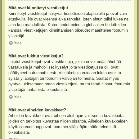
Mitä ovat kiinnitetyt viestiketjut
Kiinnitetyt viestiketjut näkyvät tiedotteiden alapuolella ja ovat vain
etusivulla. Ne ovat yleensä aika tärkeitä, joten sinun tulisi lukea ne
aina kun mahdollista. Kuten tiedotteiden ja globaalien tiedotteiden
kanssa, viestiketjujen kiinnittämisen oikeudet määrittelee foorumin
ylläpitäjä.
Ylös
Mitä ovat lukitut viestiketjut?
Lukitut viestiketjut ovat viestiketjuja, joihin ei voi enää lähettää
vastauksia ja mahdolliset kyselyt joita viestiketjussa oli, ovat
päättyneet automaattisesti. Viestiketjuja voidaan lukita useista
syistä ylläpitäjän tai foorumin valvojan toimesta. Saatat myös
pystyä lukitsemaan oman viestiketjusi, mutta tämä riippuu foorumin
ylläpitäjän antamista oikeuksista.
Ylös
Mitä ovat aiheiden kuvakkeet?
Aiheiden kuvakkeet ovat aiheen aloittajan valitsemia kuvakkeita
joiden on tarkoitus kuvastaa niiden sisältöä. Aiheiden kuvakkeiden
käyttöoikeudet riippuvat foorumin ylläpitäjän määrittelemistä
oikeuksista.