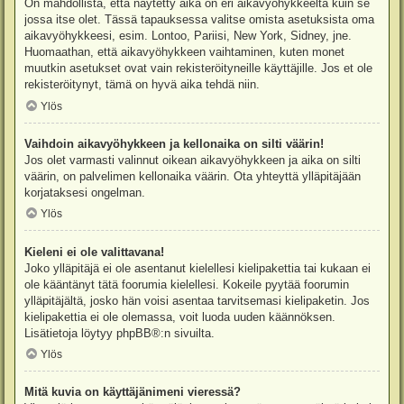
On mahdollista, että näytetty aika on eri aikavyöhykkeeltä kuin se
jossa itse olet. Tässä tapauksessa valitse omista asetuksista oma
aikavyöhykkeesi, esim. Lontoo, Pariisi, New York, Sidney, jne.
Huomaathan, että aikavyöhykkeen vaihtaminen, kuten monet
muutkin asetukset ovat vain rekisteröityneille käyttäjille. Jos et ole
rekisteröitynyt, tämä on hyvä aika tehdä niin.
Ylös
Vaihdoin aikavyöhykkeen ja kellonaika on silti väärin!
Jos olet varmasti valinnut oikean aikavyöhykkeen ja aika on silti
väärin, on palvelimen kellonaika väärin. Ota yhteyttä ylläpitäjään
korjataksesi ongelman.
Ylös
Kieleni ei ole valittavana!
Joko ylläpitäjä ei ole asentanut kielellesi kielipakettia tai kukaan ei
ole kääntänyt tätä foorumia kielellesi. Kokeile pyytää foorumin
ylläpitäjältä, josko hän voisi asentaa tarvitsemasi kielipaketin. Jos
kielipakettia ei ole olemassa, voit luoda uuden käännöksen.
Lisätietoja löytyy
phpBB
®:n sivuilta.
Ylös
Mitä kuvia on käyttäjänimeni vieressä?