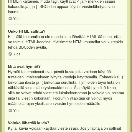
HTML:n kaltainen, mutta tagit käyttävät < ja > merkkien sijaan
hakasulkuja [ ja ]. BBCoden oppaan löydät viestinlähetyssivun
kautta.
Ylös
Onko HTML sallittu?
Ei. Tällä foorumilla ei ole mahdollista lähettää HTML:ää siten, että
se toimisi HTML-koodina. Yleisimmät HTML-muotoilut voi kuitenkin
tehdä BBCoden avulla.
Ylös
Mitä ovat hymiöt?
Hymiöt tai emoticonit ovat pieniä kuvia joita voidaan käyttää
tunteiden ilmaisemiseen lyhyitä koodeja käyttämällä. Esimerkiksi :)
tarkoittaa iloista ja :( tarkoittaa surullista. Hymiöiden täysi lista on
nähtävillä viestinlähetyslomakkeessa. Älä käytä hymiöitä liikaa,
sillä ne voivat tehdä viestistä lukukelvottoman ja valvoja voi poistaa
niitä tai viestin kokonaan. Foorumin ylläpitäjä on voinut myös
määritellä rajan yksittäisen viestin hymiöiden määrälle.
Ylös
Voinko lähettää kuvia?
Kyllä, kuvia voidaan käyttää viesteissäsi. Jos ylläpitäjä on sallinut