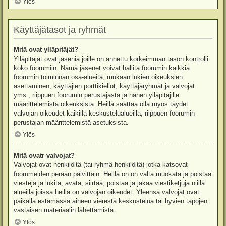
Ylös
Käyttäjätasot ja ryhmät
Mitä ovat ylläpitäjät?
Ylläpitäjät ovat jäseniä joille on annettu korkeimman tason kontrolli
koko foorumiin. Nämä jäsenet voivat hallita foorumin kaikkia
foorumin toiminnan osa-alueita, mukaan lukien oikeuksien
asettaminen, käyttäjien porttikiellot, käyttäjäryhmät ja valvojat
yms., riippuen foorumin perustajasta ja hänen ylläpitäjille
määrittelemistä oikeuksista. Heillä saattaa olla myös täydet
valvojan oikeudet kaikilla keskustelualueilla, riippuen foorumin
perustajan määrittelemistä asetuksista.
Ylös
Mitä ovatr valvojat?
Valvojat ovat henkilöitä (tai ryhmä henkilöitä) jotka katsovat
foorumeiden perään päivittäin. Heillä on on valta muokata ja poistaa
viestejä ja lukita, avata, siirtää, poistaa ja jakaa viestiketjuja niillä
alueilla joissa heillä on valvojan oikeudet. Yleensä valvojat ovat
paikalla estämässä aiheen vierestä keskustelua tai hyvien tapojen
vastaisen materiaalin lähettämistä.
Ylös