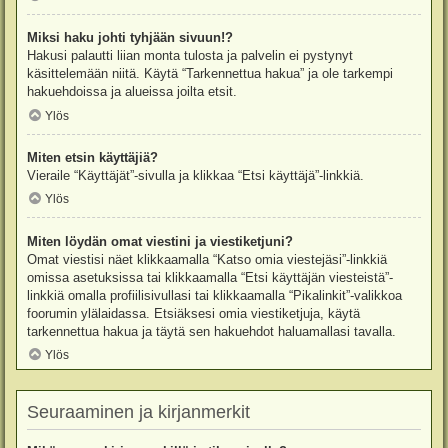
Miksi haku johti tyhjään sivuun!?
Hakusi palautti liian monta tulosta ja palvelin ei pystynyt
käsittelemään niitä. Käytä “Tarkennettua hakua” ja ole tarkempi
hakuehdoissa ja alueissa joilta etsit.
Ylös
Miten etsin käyttäjiä?
Vieraile “Käyttäjät”-sivulla ja klikkaa “Etsi käyttäjä”-linkkiä.
Ylös
Miten löydän omat viestini ja viestiketjuni?
Omat viestisi näet klikkaamalla “Katso omia viestejäsi”-linkkiä
omissa asetuksissa tai klikkaamalla “Etsi käyttäjän viesteistä”-
linkkiä omalla profiilisivullasi tai klikkaamalla “Pikalinkit”-valikkoa
foorumin ylälaidassa. Etsiäksesi omia viestiketjuja, käytä
tarkennettua hakua ja täytä sen hakuehdot haluamallasi tavalla.
Ylös
Seuraaminen ja kirjanmerkit