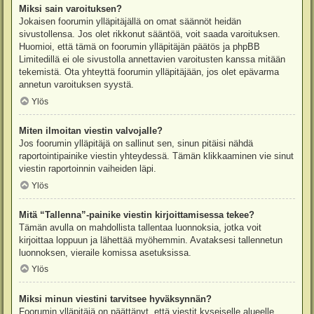
Miksi sain varoituksen?
Jokaisen foorumin ylläpitäjällä on omat säännöt heidän
sivustollensa. Jos olet rikkonut sääntöä, voit saada varoituksen.
Huomioi, että tämä on foorumin ylläpitäjän päätös ja phpBB
Limitedillä ei ole sivustolla annettavien varoitusten kanssa mitään
tekemistä. Ota yhteyttä foorumin ylläpitäjään, jos olet epävarma
annetun varoituksen syystä.
Ylös
Miten ilmoitan viestin valvojalle?
Jos foorumin ylläpitäjä on sallinut sen, sinun pitäisi nähdä
raportointipainike viestin yhteydessä. Tämän klikkaaminen vie sinut
viestin raportoinnin vaiheiden läpi.
Ylös
Mitä “Tallenna”-painike viestin kirjoittamisessa tekee?
Tämän avulla on mahdollista tallentaa luonnoksia, jotka voit
kirjoittaa loppuun ja lähettää myöhemmin. Avataksesi tallennetun
luonnoksen, vieraile komissa asetuksissa.
Ylös
Miksi minun viestini tarvitsee hyväksynnän?
Foorumin ylläpitäjä on päättänyt, että viestit kyseiselle alueelle