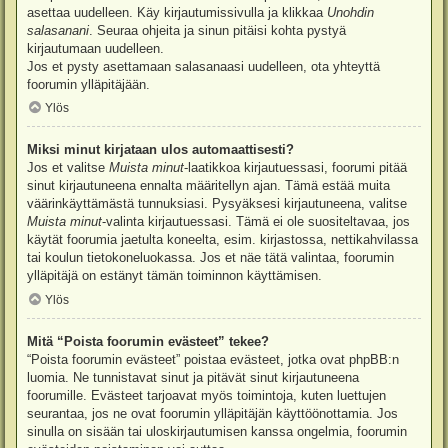
asettaa uudelleen. Käy kirjautumissivulla ja klikkaa
Unohdin
salasanani
. Seuraa ohjeita ja sinun pitäisi kohta pystyä
kirjautumaan uudelleen.
Jos et pysty asettamaan salasanaasi uudelleen, ota yhteyttä
foorumin ylläpitäjään.
Ylös
Miksi minut kirjataan ulos automaattisesti?
Jos et valitse
Muista minut
-laatikkoa kirjautuessasi, foorumi pitää
sinut kirjautuneena ennalta määritellyn ajan. Tämä estää muita
väärinkäyttämästä tunnuksiasi. Pysyäksesi kirjautuneena, valitse
Muista minut
-valinta kirjautuessasi. Tämä ei ole suositeltavaa, jos
käytät foorumia jaetulta koneelta, esim. kirjastossa, nettikahvilassa
tai koulun tietokoneluokassa. Jos et näe tätä valintaa, foorumin
ylläpitäjä on estänyt tämän toiminnon käyttämisen.
Ylös
Mitä “Poista foorumin evästeet” tekee?
“Poista foorumin evästeet” poistaa evästeet, jotka ovat phpBB:n
luomia. Ne tunnistavat sinut ja pitävät sinut kirjautuneena
foorumille. Evästeet tarjoavat myös toimintoja, kuten luettujen
seurantaa, jos ne ovat foorumin ylläpitäjän käyttöönottamia. Jos
sinulla on sisään tai uloskirjautumisen kanssa ongelmia, foorumin