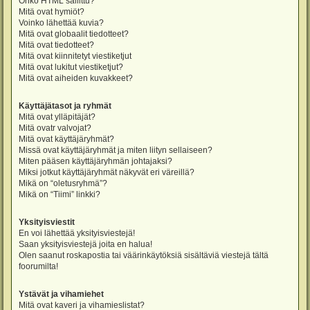
Onko HTML sallittu?
Mitä ovat hymiöt?
Voinko lähettää kuvia?
Mitä ovat globaalit tiedotteet?
Mitä ovat tiedotteet?
Mitä ovat kiinnitetyt viestiketjut
Mitä ovat lukitut viestiketjut?
Mitä ovat aiheiden kuvakkeet?
Käyttäjätasot ja ryhmät
Mitä ovat ylläpitäjät?
Mitä ovatr valvojat?
Mitä ovat käyttäjäryhmät?
Missä ovat käyttäjäryhmät ja miten liityn sellaiseen?
Miten pääsen käyttäjäryhmän johtajaksi?
Miksi jotkut käyttäjäryhmät näkyvät eri väreillä?
Mikä on “oletusryhmä”?
Mikä on “Tiimi” linkki?
Yksityisviestit
En voi lähettää yksityisviestejä!
Saan yksityisviestejä joita en halua!
Olen saanut roskapostia tai väärinkäytöksiä sisältäviä viestejä tältä
foorumilta!
Ystävät ja vihamiehet
Mitä ovat kaveri ja vihamieslistat?