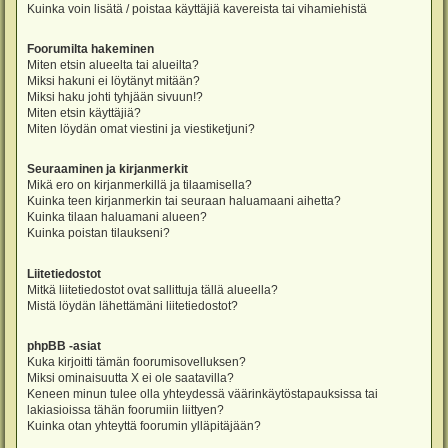
Kuinka voin lisätä / poistaa käyttäjiä kavereista tai vihamiehistä
Foorumilta hakeminen
Miten etsin alueelta tai alueilta?
Miksi hakuni ei löytänyt mitään?
Miksi haku johti tyhjään sivuun!?
Miten etsin käyttäjiä?
Miten löydän omat viestini ja viestiketjuni?
Seuraaminen ja kirjanmerkit
Mikä ero on kirjanmerkillä ja tilaamisella?
Kuinka teen kirjanmerkin tai seuraan haluamaani aihetta?
Kuinka tilaan haluamani alueen?
Kuinka poistan tilaukseni?
Liitetiedostot
Mitkä liitetiedostot ovat sallittuja tällä alueella?
Mistä löydän lähettämäni liitetiedostot?
phpBB -asiat
Kuka kirjoitti tämän foorumisovelluksen?
Miksi ominaisuutta X ei ole saatavilla?
Keneen minun tulee olla yhteydessä väärinkäytöstapauksissa tai
lakiasioissa tähän foorumiin liittyen?
Kuinka otan yhteyttä foorumin ylläpitäjään?