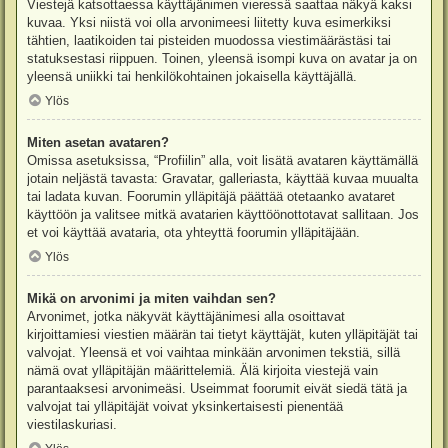
Viestejä katsottaessa käyttäjänimen vieressä saattaa näkyä kaksi
kuvaa. Yksi niistä voi olla arvonimeesi liitetty kuva esimerkiksi
tähtien, laatikoiden tai pisteiden muodossa viestimäärästäsi tai
statuksestasi riippuen. Toinen, yleensä isompi kuva on avatar ja on
yleensä uniikki tai henkilökohtainen jokaisella käyttäjällä.
Ylös
Miten asetan avataren?
Omissa asetuksissa, “Profiilin” alla, voit lisätä avataren käyttämällä
jotain neljästä tavasta: Gravatar, galleriasta, käyttää kuvaa muualta
tai ladata kuvan. Foorumin ylläpitäjä päättää otetaanko avataret
käyttöön ja valitsee mitkä avatarien käyttöönottotavat sallitaan. Jos
et voi käyttää avataria, ota yhteyttä foorumin ylläpitäjään.
Ylös
Mikä on arvonimi ja miten vaihdan sen?
Arvonimet, jotka näkyvät käyttäjänimesi alla osoittavat
kirjoittamiesi viestien määrän tai tietyt käyttäjät, kuten ylläpitäjät tai
valvojat. Yleensä et voi vaihtaa minkään arvonimen tekstiä, sillä
nämä ovat ylläpitäjän määrittelemiä. Älä kirjoita viestejä vain
parantaaksesi arvonimeäsi. Useimmat foorumit eivät siedä tätä ja
valvojat tai ylläpitäjät voivat yksinkertaisesti pienentää
viestilaskuriasi.