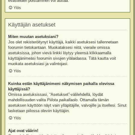
evästeiden poistaminen voi auttaa.
Ylös
Käyttäjän asetukset
Miten muutan asetuksiani?
Jos olet rekisteröitynyt käyttäjä, kaikki asetuksesi tallennetaan
foorumin tietokantaan. Muokataksesi niitä, vieraile omissa
asetuksissa, johon vievä linkki löytyy yleensä klikkaamalla
käyttäjänimeäsi foorumin sivujen ylälaidassa. Tätä kautta voit
muokata asetuksiasi ja valintojasi.
Ylös
Kuinka estän käyttäjänimeni näkymisen paikalla olevissa
käyttäjissä?
Omissa asetuksissasi, “Asetukset”-välilehdellä, löydät
mahdollisuuden valita
Piilota paikallaolo
. Ottamalla tämän
asetuksen käyttöön näyt vain ylläpitäjille, valvojille ja itsellesi. Sinut
lasketaan piilossa oleviin käyttäjiin.
Ylös
Ajat ovat väärin!