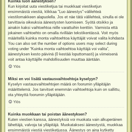
Kuinka luon äänestyksen?
Kun kirjoitat uuta viestiketjua tai muokkaat viestiketjun
ensimmäistä viestiä, klikkaa "Luo äänestys"-välilehteä
viestilomakkeen alapuolella. Jos et näe tätä välilehteä, sinulla ei ole
tarvittavia oikeuksia äänestysten luomiseen. Syötä otsikko ja
ainakin kaksi vaihtoehtoa niille varattuihin kenttiin. Varmista että
jokainen vaihtoehto on omalla rivillään tekstikentässä. Voit myös
määritellä kuinka monta vaihtoehtoa käyttäjät voivat valita kohdasta
You can also set the number of options users may select during
voting under “Kuinka monta vaihtoehtoa käyttäjä voi valita”,
äänestyksen kesto päivinä (0 kestää loputtomasti) ja viimeisenä
voit antaa käyttäjille mahdollisuuden muuttaa ääntään.
Ylös
Miksi en voi lisätä vastausvaihtoehtoja kyselyyn?
Kyselyn vastausvaihtoehtojen määrä on foorumin ylläpitäjän
määrittelemä. Jos tarvitset enemmän vaihtoehtoja kuin on sallittu,
ota yhteyttä foorumin ylläpitäjään.
Ylös
Kuinka muokkaan tai poistan äänestyksen?
Kuten viestien kanssa, äänestyksiä voi muokata vain alkuperäinen
lähettäjä, valvoja tai ylläpitäjä. Muokataksesi äänestystä, muokkaa
ensimmäistä viestiä viestiketjussa. Äänestys on aina kytketty