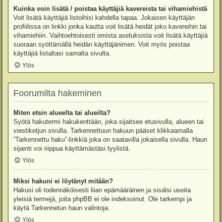
Kuinka voin lisätä / poistaa käyttäjiä kavereista tai vihamiehistä
Voit lisätä käyttäjiä listoihisi kahdella tapaa. Jokaisen käyttäjän
profiilissa on linkki jonka kautta voit lisätä heidät joko kavereihin tai
vihamiehiin. Vaihtoehtoisesti omista asetuksista voit lisätä käyttäjiä
suoraan syöttämällä heidän käyttäjänimen. Voit myös poistaa
käyttäjiä listaltasi samalta sivulta.
Ylös
Foorumilta hakeminen
Miten etsin alueelta tai alueilta?
Syötä hakutermi hakukenttään, joka sijaitsee etusivulla, alueen tai
viestiketjun sivulla. Tarkennettuun hakuun pääset klikkaamalla
“Tarkennettu haku”-linkkiä joka on saatavilla jokaisella sivulla. Haun
sijainti voi riippua käyttämästäsi tyylistä.
Ylös
Miksi hakuni ei löytänyt mitään?
Hakusi oli todennäköisesti liian epämääräinen ja sisälsi useita
yleisiä termejä, joita phpBB ei ole indeksoinut. Ole tarkempi ja
käytä Tarkennetun haun valintoja.
Ylös