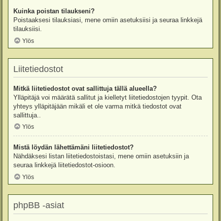
Kuinka poistan tilaukseni?
Poistaaksesi tilauksiasi, mene omiin asetuksiisi ja seuraa linkkejä
tilauksiisi.
Ylös
Liitetiedostot
Mitkä liitetiedostot ovat sallittuja tällä alueella?
Ylläpitäjä voi määrätä sallitut ja kielletyt liitetiedostojen tyypit. Ota
yhteys ylläpitäjään mikäli et ole varma mitkä tiedostot ovat
sallittuja..
Ylös
Mistä löydän lähettämäni liitetiedostot?
Nähdäksesi listan liitetiedostoistasi, mene omiin asetuksiin ja
seuraa linkkejä liitetiedostot-osioon.
Ylös
phpBB -asiat