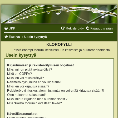
UKK
Rekisteröidy
Kirjaudu sisään
Etusivu
Usein kysyttyä
KLOROFYLLI
Entistä ehompi foorumi keskusteluun kasveista ja puutarhanhoidosta
Usein kysyttyä
Kirjautumisen ja rekisteröitymisen ongelmat
Miksi minun pitää rekisteröityä?
Mikä on COPPA?
Miksi en voi rekisteröityä?
Rekisteröidyin, mutta en voi kirjautua!
Miksi en voi kirjautua sisään?
Rekisteröidyin joskus aiemmin, mutta en voi enää kirjautua sisään?!
Olen hukannut salasanani!
Miksi minut kirjataan ulos automaattisesti?
Mitä “Poista foorumin evästeet” tekee?
Käyttäjän asetukset