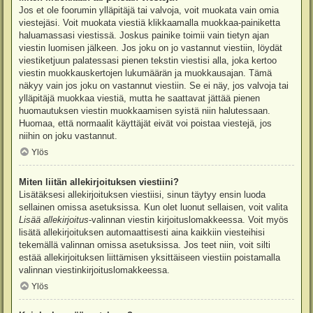
Jos et ole foorumin ylläpitäjä tai valvoja, voit muokata vain omia
viestejäsi. Voit muokata viestiä klikkaamalla muokkaa-painiketta
haluamassasi viestissä. Joskus painike toimii vain tietyn ajan
viestin luomisen jälkeen. Jos joku on jo vastannut viestiin, löydät
viestiketjuun palatessasi pienen tekstin viestisi alla, joka kertoo
viestin muokkauskertojen lukumäärän ja muokkausajan. Tämä
näkyy vain jos joku on vastannut viestiin. Se ei näy, jos valvoja tai
ylläpitäjä muokkaa viestiä, mutta he saattavat jättää pienen
huomautuksen viestin muokkaamisen syistä niin halutessaan.
Huomaa, että normaalit käyttäjät eivät voi poistaa viestejä, jos
niihin on joku vastannut.
Ylös
Miten liitän allekirjoituksen viestiini?
Lisätäksesi allekirjoituksen viestiisi, sinun täytyy ensin luoda
sellainen omissa asetuksissa. Kun olet luonut sellaisen, voit valita
Lisää allekirjoitus
-valinnan viestin kirjoituslomakkeessa. Voit myös
lisätä allekirjoituksen automaattisesti aina kaikkiin viesteihisi
tekemällä valinnan omissa asetuksissa. Jos teet niin, voit silti
estää allekirjoituksen liittämisen yksittäiseen viestiin poistamalla
valinnan viestinkirjoituslomakkeessa.
Ylös