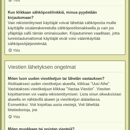
Ylös
Kun klikkaan sähköpostilinkkiä, minua pyydetään
kirjautumaan?
Vain rekisteröityneet käyttäjät voivat lähettää sähköpostia muille
käyttäjille sisäänrakennetulla sähköpostilomakkeella ja vain jos
ylläpitäjä sallii tämän ominaisuuden. Kirjautuminen vaaditaan, jotta
tunnistautumattomat käyttäjät eivät voisi väärinkäyttää
sähköpostijärjestelmää.
Ylös
Viestien lähetyksen ongelmat
Miten luon uuden viestiketjun tai lähetän vastauksen?
Aloittaaksesi uuden viestiketjun alueella, klikkaa "Uusi Aihe".
Vastataksesi viestiketjuun klikkaa "Vastaa Viestiin". Viestien
kirjoittaminen voi vaatia rekisteröitymisen. Lista sinun oikeuksistasi
alueella on nähtävillä alueen ja viestiketjun alalaidassa.
Esimerkiksi: Voit kirjoittaa uusia viestejä, Voit lähettää
liitetiedostoja, jne.
Ylös
Miten muokkaan tai poistan viestejä?