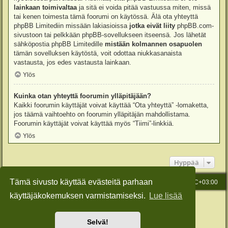
lainkaan toimivaltaa
ja sitä ei voida pitää vastuussa miten, missä
tai kenen toimesta tämä foorumi on käytössä. Älä ota yhteyttä
phpBB Limitediin missään lakiasioissa
jotka eivät liity
phpBB.com-
sivustoon tai pelkkään phpBB-sovellukseen itseensä. Jos lähetät
sähköpostia phpBB Limitedille
mistään kolmannen osapuolen
tämän sovelluksen käytöstä, voit odottaa niukkasanaista
vastausta, jos edes vastausta lainkaan.
Ylös
Kuinka otan yhteyttä foorumin ylläpitäjään?
Kaikki foorumin käyttäjät voivat käyttää “Ota yhteyttä” -lomaketta,
jos täämä vaihtoehto on foorumin ylläpitäjän mahdollistama.
Foorumin käyttäjät voivat käyttää myös “Tiimi”-linkkiä.
Ylös
Hyppää
Tämä sivusto käyttää evästeitä parhaan
Etusivu
Viesti Ylläpidolle
Kaikki ajat ovat
UTC+03:00
käyttäjäkokemuksen varmistamiseksi.
Lue lisää
Keskustelufoorumin ohjelmisto
phpBB
® Forum Software © phpBB Limited
Käännös: phpBB Suomi (lurttinen, harritapio, Pettis)
Style: Green-Style-Slim by Joyce&Luna
phpBB-Style-Design
Selvä!
Yksityisyys
|
Ehdot