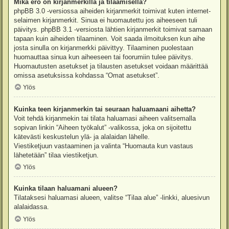
Mikä ero on kirjanmerkillä ja tilaamisella?
phpBB 3.0 -versiossa aiheiden kirjanmerkit toimivat kuten internet-
selaimen kirjanmerkit. Sinua ei huomautettu jos aiheeseen tuli
päivitys. phpBB 3.1 -versiosta lähtien kirjanmerkit toimivat samaan
tapaan kuin aiheiden tilaaminen. Voit saada ilmoituksen kun aihe
josta sinulla on kirjanmerkki päivittyy. Tilaaminen puolestaan
huomauttaa sinua kun aiheeseen tai foorumiin tulee päivitys.
Huomautusten asetukset ja tilausten asetukset voidaan määrittää
omissa asetuksissa kohdassa “Omat asetukset”.
Ylös
Kuinka teen kirjanmerkin tai seuraan haluamaani aihetta?
Voit tehdä kirjanmekin tai tilata haluamasi aiheen valitsemalla
sopivan linkin “Aiheen työkalut” -valikossa, joka on sijoitettu
kätevästi keskustelun ylä- ja alalaidan lähelle.
Viestiketjuun vastaaminen ja valinta “Huomauta kun vastaus
lähetetään” tilaa viestiketjun.
Ylös
Kuinka tilaan haluamani alueen?
Tilataksesi haluamasi alueen, valitse “Tilaa alue” -linkki, aluesivun
alalaidassa.
Ylös