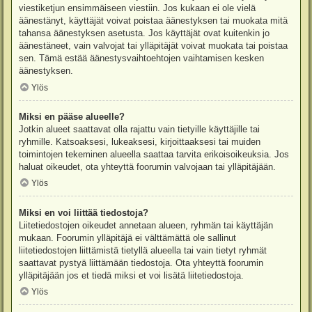
viestiketjun ensimmäiseen viestiin. Jos kukaan ei ole vielä
äänestänyt, käyttäjät voivat poistaa äänestyksen tai muokata mitä
tahansa äänestyksen asetusta. Jos käyttäjät ovat kuitenkin jo
äänestäneet, vain valvojat tai ylläpitäjät voivat muokata tai poistaa
sen. Tämä estää äänestysvaihtoehtojen vaihtamisen kesken
äänestyksen.
Ylös
Miksi en pääse alueelle?
Jotkin alueet saattavat olla rajattu vain tietyille käyttäjille tai
ryhmille. Katsoaksesi, lukeaksesi, kirjoittaaksesi tai muiden
toimintojen tekeminen alueella saattaa tarvita erikoisoikeuksia. Jos
haluat oikeudet, ota yhteyttä foorumin valvojaan tai ylläpitäjään.
Ylös
Miksi en voi liittää tiedostoja?
Liitetiedostojen oikeudet annetaan alueen, ryhmän tai käyttäjän
mukaan. Foorumin ylläpitäjä ei välttämättä ole sallinut
liitetiedostojen liittämistä tietyllä alueella tai vain tietyt ryhmät
saattavat pystyä liittämään tiedostoja. Ota yhteyttä foorumin
ylläpitäjään jos et tiedä miksi et voi lisätä liitetiedostoja.
Ylös