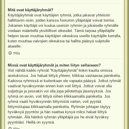
Mitä ovat käyttäjäryhmät?
Käyttäjäryhmät ovat käyttäjien ryhmiä, jotka jakavat yhteisön
hallittaviin osiin, joiden kanssa foorumin ylläpitäjät voivat toimia.
Jokainen käyttäjä voi kuulua useisiin ryhmiin ja jokaiselle ryhmälle
voidaan määritellä yksilölliset oikeudet. Tämä tarjoaa ylläpitäjille
helpon tavan muuttaa käyttäjien oikeuksia useille käyttäjille kerralla,
kuten muuttaa valvojien oikeuksia tai hallita pääsyä suljetulle
alueelle.
Ylös
Missä ovat käyttäjäryhmät ja miten liityn sellaiseen?
Voit nähdä kaikki ryhmät “Käyttäjäryhmät”-linkin kautta omissa
asetuksissa. Jos haluat liittyä yhteen, klikkaa vastaavaa painiketta.
Kaikissa ryhmissä ei kuitenkaan ole vapaata pääsyä. Jotkut ryhmät
vaativat hyväksynnän ennen kuin voit liittyä. Jotkut voivat olla
suljettuja ja joissakin voi olla jopa piilotettuja jäsenyyksiä. Jos
ryhmä on avoin, voit liittyä siihen klikkaamalla painiketta. Jos
ryhmä vaatii hyväksynnän liittymistä varten, voit pyytää
liittymislupaa klikkaamalla painiketta. Ryhmän johtajan täytyy
hyväksyä pyyntösi ja hän saattaa kysyä miksi haluat liittyä
ryhmään. Älä häiriköi ryhmän ylläpitäjiä jos he eivät hyväksy
pyyntöäsi. Heillä on syynsä.