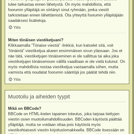
tulee tarkastaa ennen lähetystä. On myös mahdollista, että
foorumin ylläpitäjä on siirtänyt sinut ryhmään, jonka viestit
tarkistetaan ennen lähettämistä. Ota yhteyttä foorumin ylläpitäjään
saadaksesi lisätietoja.
Ylös
Miten tönäisen viestiketjuani?
Klikkaamalla “Tönaise viestiä” -linkkiä, kun katselet sitä, voit
“tönäistä” viestiketjua alueen ensimmäisen sivun yläosaan. Jos et
näe tätä, viestiketjujen tönäiseminen ei ole sallittua tai aika joka
viestiketjujen tönäisemisen välillä vaaditaan ei ole vielä kulunut. On
myös mahdollista nostaa viestiketjua vastaamalla siihen, mutta
varmista että noudatat foorumin sääntöjä jos päätät tehdä niin.
Ylös
Muotoilu ja aiheiden tyypit
Mikä on BBCode?
BBCode on HTML-kielen tapainen toteutus, joka tarjoaa tiettyjen
viestin osien muotoilumahdollisuuden. BBCoden käytöstä päättää
ylläpitäjä, mutta se voidaan ottaa pois käytöstä myös
viestikohtaisesti viestin kirjoituslomakkeella. BBCode itsessään on