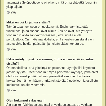
antamasi sähköpostiosoite oli oikein, yritä ottaa yhteyttä foorumin
ylläpitäjään.
Ylös
Miksi en voi kirjautua sisään?
Tämän tapahtumiseen on useita syitä. Ensin, varmista että
tunnuksesi ja salasanasi ovat oikein. Jos ne ovat, ota yhteyttä
foorumin ylläpitäjään varmistaaksesi, että sinulla ei ole
porttikieltoja. On myös mahdollista, että sivuston omistajalla on
asetusvirhe heidän päässään ja heidän pitäisi korjata se.
Ylös
Rekisteröidyin joskus aiemmin, mutta en voi enää kirjautua
sisään?!
On mahdollista, että ylläpitäjä on poistanut käyttäjätilisi käytöstä
jostain syystä. Useat foorumit myös poistavat käyttäjiä, jotka eivät
ole kirjoittaneet pitkään aikaan pienentääkseen tietokantansa
kokoa. Jos näin on käynyt, yritä rekisteröityä uudelleen ja osallistu
keskusteluun aktiivisemmin.
Ylös
Olen hukannut salasanani!
Älä panikoi! Vaikka salasanaasi ei voida palauttaa, se voidaan