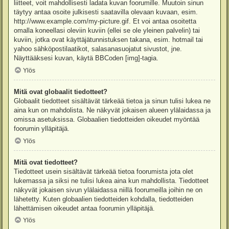
liitteet, voit mahdollisesti ladata kuvan foorumille. Muutoin sinun
täytyy antaa osoite julkisesti saatavilla olevaan kuvaan, esim.
http://www.example.com/my-picture.gif. Et voi antaa osoitetta
omalla koneellasi oleviin kuviin (ellei se ole yleinen palvelin) tai
kuviin, jotka ovat käyttäjätunnistuksen takana, esim. hotmail tai
yahoo sähköpostilaatikot, salasanasuojatut sivustot, jne.
Näyttääksesi kuvan, käytä BBCoden [img]-tagia.
Ylös
Mitä ovat globaalit tiedotteet?
Globaalit tiedotteet sisältävät tärkeää tietoa ja sinun tulisi lukea ne
aina kun on mahdolista. Ne näkyvät jokaisen alueen ylälaidassa ja
omissa asetuksissa. Globaalien tiedotteiden oikeudet myöntää
foorumin ylläpitäjä.
Ylös
Mitä ovat tiedotteet?
Tiedotteet usein sisältävät tärkeää tietoa foorumista jota olet
lukemassa ja siksi ne tulisi lukea aina kun mahdollista. Tiedotteet
näkyvät jokaisen sivun ylälaidassa niillä foorumeilla joihin ne on
lähetetty. Kuten globaalien tiedotteiden kohdalla, tiedotteiden
lähettämisen oikeudet antaa foorumin ylläpitäjä.
Ylös