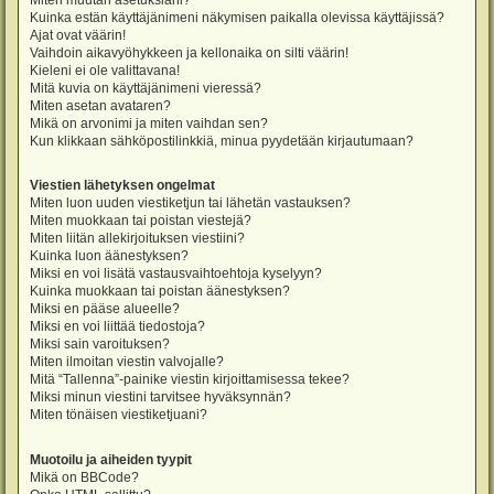
Miten muutan asetuksiani?
Kuinka estän käyttäjänimeni näkymisen paikalla olevissa käyttäjissä?
Ajat ovat väärin!
Vaihdoin aikavyöhykkeen ja kellonaika on silti väärin!
Kieleni ei ole valittavana!
Mitä kuvia on käyttäjänimeni vieressä?
Miten asetan avataren?
Mikä on arvonimi ja miten vaihdan sen?
Kun klikkaan sähköpostilinkkiä, minua pyydetään kirjautumaan?
Viestien lähetyksen ongelmat
Miten luon uuden viestiketjun tai lähetän vastauksen?
Miten muokkaan tai poistan viestejä?
Miten liitän allekirjoituksen viestiini?
Kuinka luon äänestyksen?
Miksi en voi lisätä vastausvaihtoehtoja kyselyyn?
Kuinka muokkaan tai poistan äänestyksen?
Miksi en pääse alueelle?
Miksi en voi liittää tiedostoja?
Miksi sain varoituksen?
Miten ilmoitan viestin valvojalle?
Mitä “Tallenna”-painike viestin kirjoittamisessa tekee?
Miksi minun viestini tarvitsee hyväksynnän?
Miten tönäisen viestiketjuani?
Muotoilu ja aiheiden tyypit
Mikä on BBCode?