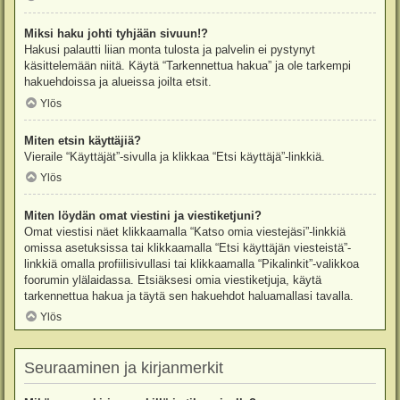
Miksi haku johti tyhjään sivuun!?
Hakusi palautti liian monta tulosta ja palvelin ei pystynyt
käsittelemään niitä. Käytä “Tarkennettua hakua” ja ole tarkempi
hakuehdoissa ja alueissa joilta etsit.
Ylös
Miten etsin käyttäjiä?
Vieraile “Käyttäjät”-sivulla ja klikkaa “Etsi käyttäjä”-linkkiä.
Ylös
Miten löydän omat viestini ja viestiketjuni?
Omat viestisi näet klikkaamalla “Katso omia viestejäsi”-linkkiä
omissa asetuksissa tai klikkaamalla “Etsi käyttäjän viesteistä”-
linkkiä omalla profiilisivullasi tai klikkaamalla “Pikalinkit”-valikkoa
foorumin ylälaidassa. Etsiäksesi omia viestiketjuja, käytä
tarkennettua hakua ja täytä sen hakuehdot haluamallasi tavalla.
Ylös
Seuraaminen ja kirjanmerkit