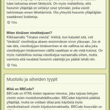
tulee tarkastaa ennen lähetystä. On myös mahdollista, että
foorumin ylläpitäjä on siirtänyt sinut ryhmään, jonka viestit
tarkistetaan ennen lähettämistä. Ota yhteyttä foorumin ylläpitäjään
saadaksesi lisätietoja.
Ylös
Miten tönäisen viestiketjuani?
Klikkaamalla “Tönaise viestiä” -linkkiä, kun katselet sitä, voit
“tönäistä” viestiketjua alueen ensimmäisen sivun yläosaan. Jos et
näe tätä, viestiketjujen tönäiseminen ei ole sallittua tai aika joka
viestiketjujen tönäisemisen välillä vaaditaan ei ole vielä kulunut. On
myös mahdollista nostaa viestiketjua vastaamalla siihen, mutta
varmista että noudatat foorumin sääntöjä jos päätät tehdä niin.
Ylös
Muotoilu ja aiheiden tyypit
Mikä on BBCode?
BBCode on HTML-kielen tapainen toteutus, joka tarjoaa tiettyjen
viestin osien muotoilumahdollisuuden. BBCoden käytöstä päättää
ylläpitäjä, mutta se voidaan ottaa pois käytöstä myös
viestikohtaisesti viestin kirjoituslomakkeella. BBCode itsessään on