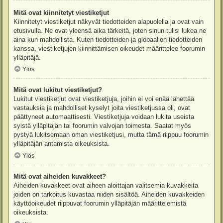
Mitä ovat kiinnitetyt viestiketjut
Kiinnitetyt viestiketjut näkyvät tiedotteiden alapuolella ja ovat vain
etusivulla. Ne ovat yleensä aika tärkeitä, joten sinun tulisi lukea ne
aina kun mahdollista. Kuten tiedotteiden ja globaalien tiedotteiden
kanssa, viestiketjujen kiinnittämisen oikeudet määrittelee foorumin
ylläpitäjä.
Ylös
Mitä ovat lukitut viestiketjut?
Lukitut viestiketjut ovat viestiketjuja, joihin ei voi enää lähettää
vastauksia ja mahdolliset kyselyt joita viestiketjussa oli, ovat
päättyneet automaattisesti. Viestiketjuja voidaan lukita useista
syistä ylläpitäjän tai foorumin valvojan toimesta. Saatat myös
pystyä lukitsemaan oman viestiketjusi, mutta tämä riippuu foorumin
ylläpitäjän antamista oikeuksista.
Ylös
Mitä ovat aiheiden kuvakkeet?
Aiheiden kuvakkeet ovat aiheen aloittajan valitsemia kuvakkeita
joiden on tarkoitus kuvastaa niiden sisältöä. Aiheiden kuvakkeiden
käyttöoikeudet riippuvat foorumin ylläpitäjän määrittelemistä
oikeuksista.