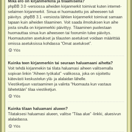
Mikä ero on kirjanmerkillä ja tilaamisella?
phpBB 3.0 -versiossa aiheiden kirjanmerkit toimivat kuten internet-
selaimen kirjanmerkit. Sinua ei huomautettu jos aiheeseen tuli
päivitys. phpBB 3.1 -versiosta lähtien kirjanmerkit toimivat samaan
tapaan kuin aiheiden tilaaminen. Voit saada ilmoituksen kun aihe
josta sinulla on kirjanmerkki päivittyy. Tilaaminen puolestaan
huomauttaa sinua kun aiheeseen tai foorumiin tulee päivitys.
Huomautusten asetukset ja tilausten asetukset voidaan määrittää
omissa asetuksissa kohdassa “Omat asetukset”.
Ylös
Kuinka teen kirjanmerkin tai seuraan haluamaani aihetta?
Voit tehdä kirjanmekin tai tilata haluamasi aiheen valitsemalla
sopivan linkin “Aiheen työkalut” -valikossa, joka on sijoitettu
kätevästi keskustelun ylä- ja alalaidan lähelle.
Viestiketjuun vastaaminen ja valinta “Huomauta kun vastaus
lähetetään” tilaa viestiketjun.
Ylös
Kuinka tilaan haluamani alueen?
Tilataksesi haluamasi alueen, valitse “Tilaa alue” -linkki, aluesivun
alalaidassa.
Ylös