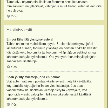
Tämä sivu näyttää sinulle listan foorumin henkilökunnasta,
mukaanluettuna ylläpitäjät, valvojat ja muut tiedot, kuten alueet joita
he valvovat.
Ylös
Yksityisviestit
En voi lähettää yksityisviestejä!
Tähän on kolme mahdollista syytä. Et ole rekisteröitynyt ja/tai
kirjautunut sisään, foorumin ylläpitäjä on poistanut yksityisviestit
käytöstä koko foorumilta tai foorumin ylläpitäjä on estänyt sinua
lähettämästä yksityisviestejä. Ota yhteyttä foorumin ylläpitäjään
saadaksesi lisätietoja.
Ylös
Saan yksityisviestejä joita en halua!
Voit automaattisesti poistaa yksityisviestit tietyltä käyttäjältä
käyttämällä käyttäjänhallinnan viestisääntöjä. Jos saat
väärinkäytöksiä sisältäviä viestejä tietyltä käyttäjältä, voit
raportoida viestit valvojille. Heillä on oikeudet estää käyttäjiä
lähettämästä yksityisviestejä.
Ylös