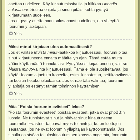
asettaa uudelleen. Käy kirjautumissivulla ja klikkaa
Unohdin
salasanani
. Seuraa ohjeita ja sinun pitäisi kohta pystyä
kirjautumaan uudelleen.
Jos et pysty asettamaan salasanaasi uudelleen, ota yhteyttä
foorumin ylläpitäjään.
Ylös
Miksi minut kirjataan ulos automaattisesti?
Jos et valitse
Muista minut
-laatikkoa kirjautuessasi, foorumi pitää
sinut kirjautuneena ennalta määritellyn ajan. Tämä estää muita
väärinkäyttämästä tunnuksiasi. Pysyäksesi kirjautuneena, valitse
Muista minut
-valinta kirjautuessasi. Tämä ei ole suositeltavaa, jos
käytät foorumia jaetulta koneelta, esim. kirjastossa, nettikahvilassa
tai koulun tietokoneluokassa. Jos et näe tätä valintaa, foorumin
ylläpitäjä on estänyt tämän toiminnon käyttämisen.
Ylös
Mitä “Poista foorumin evästeet” tekee?
“Poista foorumin evästeet” poistaa evästeet, jotka ovat phpBB:n
luomia. Ne tunnistavat sinut ja pitävät sinut kirjautuneena
foorumille. Evästeet tarjoavat myös toimintoja, kuten luettujen
seurantaa, jos ne ovat foorumin ylläpitäjän käyttöönottamia. Jos
sinulla on sisään tai uloskirjautumisen kanssa ongelmia, foorumin