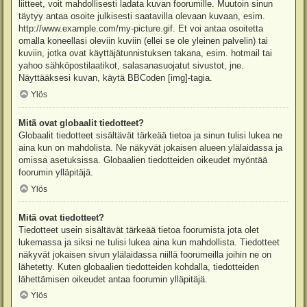
liitteet, voit mahdollisesti ladata kuvan foorumille. Muutoin sinun
täytyy antaa osoite julkisesti saatavilla olevaan kuvaan, esim.
http://www.example.com/my-picture.gif. Et voi antaa osoitetta
omalla koneellasi oleviin kuviin (ellei se ole yleinen palvelin) tai
kuviin, jotka ovat käyttäjätunnistuksen takana, esim. hotmail tai
yahoo sähköpostilaatikot, salasanasuojatut sivustot, jne.
Näyttääksesi kuvan, käytä BBCoden [img]-tagia.
Ylös
Mitä ovat globaalit tiedotteet?
Globaalit tiedotteet sisältävät tärkeää tietoa ja sinun tulisi lukea ne
aina kun on mahdolista. Ne näkyvät jokaisen alueen ylälaidassa ja
omissa asetuksissa. Globaalien tiedotteiden oikeudet myöntää
foorumin ylläpitäjä.
Ylös
Mitä ovat tiedotteet?
Tiedotteet usein sisältävät tärkeää tietoa foorumista jota olet
lukemassa ja siksi ne tulisi lukea aina kun mahdollista. Tiedotteet
näkyvät jokaisen sivun ylälaidassa niillä foorumeilla joihin ne on
lähetetty. Kuten globaalien tiedotteiden kohdalla, tiedotteiden
lähettämisen oikeudet antaa foorumin ylläpitäjä.
Ylös