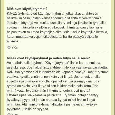
Mitä ovat käyttäjäryhmät?
Käyttäjäryhmät ovat käyttäjien ryhmiä, jotka jakavat yhteisön
hallittaviin osiin, joiden kanssa foorumin ylläpitäjät voivat toimia.
Jokainen käyttäjä voi kuulua useisiin ryhmiin ja jokaiselle ryhmälle
voidaan määritellä yksilölliset oikeudet. Tämä tarjoaa ylläpitäjille
helpon tavan muuttaa käyttäjien oikeuksia useille käyttäjille kerralla,
kuten muuttaa valvojien oikeuksia tai hallita pääsyä suljetulle
alueelle.
Ylös
Missä ovat käyttäjäryhmät ja miten liityn sellaiseen?
Voit nähdä kaikki ryhmät “Käyttäjäryhmät”-linkin kautta omissa
asetuksissa. Jos haluat liittyä yhteen, klikkaa vastaavaa painiketta.
Kaikissa ryhmissä ei kuitenkaan ole vapaata pääsyä. Jotkut ryhmät
vaativat hyväksynnän ennen kuin voit liittyä. Jotkut voivat olla
suljettuja ja joissakin voi olla jopa piilotettuja jäsenyyksiä. Jos
ryhmä on avoin, voit liittyä siihen klikkaamalla painiketta. Jos
ryhmä vaatii hyväksynnän liittymistä varten, voit pyytää
liittymislupaa klikkaamalla painiketta. Ryhmän johtajan täytyy
hyväksyä pyyntösi ja hän saattaa kysyä miksi haluat liittyä
ryhmään. Älä häiriköi ryhmän ylläpitäjiä jos he eivät hyväksy
pyyntöäsi. Heillä on syynsä.