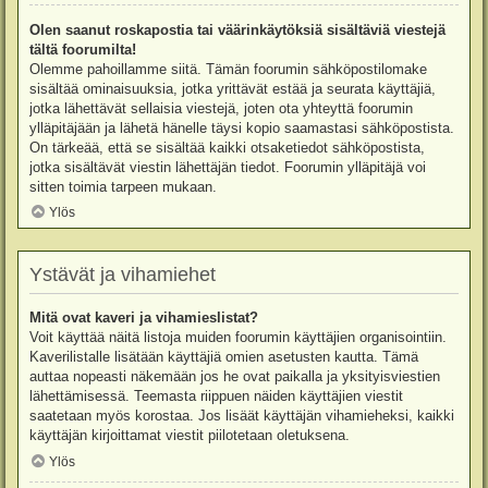
Olen saanut roskapostia tai väärinkäytöksiä sisältäviä viestejä
tältä foorumilta!
Olemme pahoillamme siitä. Tämän foorumin sähköpostilomake
sisältää ominaisuuksia, jotka yrittävät estää ja seurata käyttäjiä,
jotka lähettävät sellaisia viestejä, joten ota yhteyttä foorumin
ylläpitäjään ja lähetä hänelle täysi kopio saamastasi sähköpostista.
On tärkeää, että se sisältää kaikki otsaketiedot sähköpostista,
jotka sisältävät viestin lähettäjän tiedot. Foorumin ylläpitäjä voi
sitten toimia tarpeen mukaan.
Ylös
Ystävät ja vihamiehet
Mitä ovat kaveri ja vihamieslistat?
Voit käyttää näitä listoja muiden foorumin käyttäjien organisointiin.
Kaverilistalle lisätään käyttäjiä omien asetusten kautta. Tämä
auttaa nopeasti näkemään jos he ovat paikalla ja yksityisviestien
lähettämisessä. Teemasta riippuen näiden käyttäjien viestit
saatetaan myös korostaa. Jos lisäät käyttäjän vihamieheksi, kaikki
käyttäjän kirjoittamat viestit piilotetaan oletuksena.
Ylös