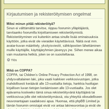
Kirjautumisen ja rekisteröitymisen ongelmat
Miksi minun pitää rekisteröityä?
Sinun ei välttämättä tarvitse, riippuu foorumin ylläpitäjästä,
tarvitaanko foorumilla kirjoittamiseen rekisteröitymistä.
Rekisteröityminen voi kuitenkin antaa sinulle lisää ominaisuuksia
käyttöön, jotka eivät ole vieraiden käytettävissä. Näitä ovat mm.
avatar-kuvan määrittely, yksityisviestit, sähköpostien lähettäminen
muille käyttäjille, käyttäjäryhmien jäsenyys jne. Siihen menee aikaa
vain muutamia hetkiä, joten se on suositeltavaa.
Ylös
Mikä on COPPA?
COPPA, tai Children’s Online Privacy Protection Act of 1998, on
yhdysvaltalainen laki, joka vaatii kaikkien verkkosivustojen, jotka
mahdollisesti keräävät alle 13-vuotiailta tietoja, hankkia huoltajan
kirjallisen luvan tietojen keräämiseen alle 13-vuotiaalta. Jos olet
epävarma koskeeko tämä sinua rekisteröityvänä käyttäjänä tai
verkkosivua jolle olet rekisteröitymässä, ota yhteyttä oikeudelliseen
neuvonantajaan saadaksesi apua. Huomaa, että phpBB Limited ja
tämän foorumin omistajat eivät voi antaa lakineuvontaa ja eivät ole