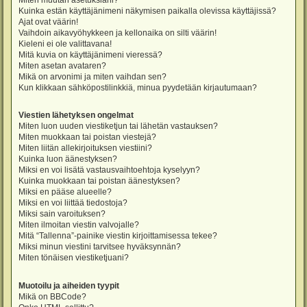
Miten muutan asetuksiani?
Kuinka estän käyttäjänimeni näkymisen paikalla olevissa käyttäjissä?
Ajat ovat väärin!
Vaihdoin aikavyöhykkeen ja kellonaika on silti väärin!
Kieleni ei ole valittavana!
Mitä kuvia on käyttäjänimeni vieressä?
Miten asetan avataren?
Mikä on arvonimi ja miten vaihdan sen?
Kun klikkaan sähköpostilinkkiä, minua pyydetään kirjautumaan?
Viestien lähetyksen ongelmat
Miten luon uuden viestiketjun tai lähetän vastauksen?
Miten muokkaan tai poistan viestejä?
Miten liitän allekirjoituksen viestiini?
Kuinka luon äänestyksen?
Miksi en voi lisätä vastausvaihtoehtoja kyselyyn?
Kuinka muokkaan tai poistan äänestyksen?
Miksi en pääse alueelle?
Miksi en voi liittää tiedostoja?
Miksi sain varoituksen?
Miten ilmoitan viestin valvojalle?
Mitä “Tallenna”-painike viestin kirjoittamisessa tekee?
Miksi minun viestini tarvitsee hyväksynnän?
Miten tönäisen viestiketjuani?
Muotoilu ja aiheiden tyypit
Mikä on BBCode?