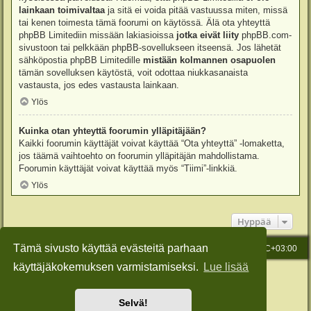
lainkaan toimivaltaa
ja sitä ei voida pitää vastuussa miten, missä
tai kenen toimesta tämä foorumi on käytössä. Älä ota yhteyttä
phpBB Limitediin missään lakiasioissa
jotka eivät liity
phpBB.com-
sivustoon tai pelkkään phpBB-sovellukseen itseensä. Jos lähetät
sähköpostia phpBB Limitedille
mistään kolmannen osapuolen
tämän sovelluksen käytöstä, voit odottaa niukkasanaista
vastausta, jos edes vastausta lainkaan.
Ylös
Kuinka otan yhteyttä foorumin ylläpitäjään?
Kaikki foorumin käyttäjät voivat käyttää “Ota yhteyttä” -lomaketta,
jos täämä vaihtoehto on foorumin ylläpitäjän mahdollistama.
Foorumin käyttäjät voivat käyttää myös “Tiimi”-linkkiä.
Ylös
Hyppää
Tämä sivusto käyttää evästeitä parhaan
Etusivu
Viesti Ylläpidolle
Kaikki ajat ovat
UTC+03:00
käyttäjäkokemuksen varmistamiseksi.
Lue lisää
Keskustelufoorumin ohjelmisto
phpBB
® Forum Software © phpBB Limited
Käännös: phpBB Suomi (lurttinen, harritapio, Pettis)
Style: Green-Style-Slim by Joyce&Luna
phpBB-Style-Design
Selvä!
Yksityisyys
|
Ehdot