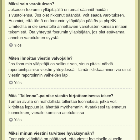
Miksi sain varoituksen?
Jokaisen foorumin ylläpitäjällä on omat säännöt heidän
sivustollensa. Jos olet rikkonut sääntöä, voit saada varoituksen.
Huomioi, että tämä on foorumin ylläpitäjän päätös ja phpBB
Limitedillä ei ole sivustolla annettavien varoitusten kanssa mitään
tekemistä. Ota yhteyttä foorumin ylläpitäjään, jos olet epävarma
annetun varoituksen syystä.
Ylös
Miten ilmoitan viestin valvojalle?
Jos foorumin ylläpitäjä on sallinut sen, sinun pitäisi nähdä
raportointipainike viestin yhteydessä. Tämän klikkaaminen vie sinut
viestin raportoinnin vaiheiden läpi.
Ylös
Mitä “Tallenna”-painike viestin kirjoittamisessa tekee?
Tämän avulla on mahdollista tallentaa luonnoksia, jotka voit
kirjoittaa loppuun ja lähettää myöhemmin. Avataksesi tallennetun
luonnoksen, vieraile komissa asetuksissa.
Ylös
Miksi minun viestini tarvitsee hyväksynnän?
Foorumin ylläpitäjä on päättänyt, että viestit kyseiselle alueelle