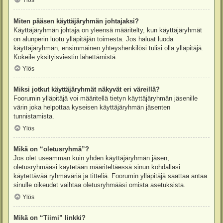
Ylös
Miten pääsen käyttäjäryhmän johtajaksi?
Käyttäjäryhmän johtaja on yleensä määritelty, kun käyttäjäryhmät
on alunperin luotu ylläpitäjän toimesta. Jos haluat luoda
käyttäjäryhmän, ensimmäinen yhteyshenkilösi tulisi olla ylläpitäjä.
Kokeile yksityisviestin lähettämistä.
Ylös
Miksi jotkut käyttäjäryhmät näkyvät eri väreillä?
Foorumin ylläpitäjä voi määritellä tietyn käyttäjäryhmän jäsenille
värin joka helpottaa kyseisen käyttäjäryhmän jäsenten
tunnistamista.
Ylös
Mikä on “oletusryhmä”?
Jos olet useamman kuin yhden käyttäjäryhmän jäsen,
oletusryhmääsi käytetään määriteltäessä sinun kohdallasi
käytettävää ryhmäväriä ja titteliä. Foorumin ylläpitäjä saattaa antaa
sinulle oikeudet vaihtaa oletusryhmääsi omista asetuksista.
Ylös
Mikä on “Tiimi” linkki?