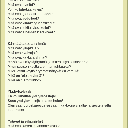
Onko HTML sallittu?
Mitä ovat hymiöt?
Voinko lähettää kuvia?
Mitä ovat globaalit tiedotteet?
Mitä ovat tiedotteet?
Mitä ovat kiinnitetyt viestiketjut
Mitä ovat lukitut viestiketjut?
Mitä ovat aiheiden kuvakkeet?
Käyttäjätasot ja ryhmät
Mitä ovat ylläpitäjät?
Mitä ovatr valvojat?
Mitä ovat käyttäjäryhmät?
Missä ovat käyttäjäryhmät ja miten liityn sellaiseen?
Miten pääsen käyttäjäryhmän johtajaksi?
Miksi jotkut käyttäjäryhmät näkyvät eri väreillä?
Mikä on “oletusryhmä”?
Mikä on “Tiimi” linkki?
Yksityisviestit
En voi lähettää yksityisviestejä!
Saan yksityisviestejä joita en halua!
Olen saanut roskapostia tai väärinkäytöksiä sisältäviä viestejä tältä
foorumilta!
Ystävät ja vihamiehet
Mitä ovat kaveri ja vihamieslistat?