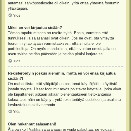
antamasi sähköpostiosoite oli oikein, yritä ottaa yhteyttä foorumin
ylläpitäjään.
Ylös
Miksi en voi kirjautua sisään?
Tämän tapahtumiseen on useita syitä. Ensin, varmista että
tunnuksesi ja salasanasi ovat oikein. Jos ne ovat, ota yhteyttä
foorumin ylläpitäjään varmistaaksesi, että sinulla ei ole
porttikieltoja. On myös mahdollista, että sivuston omistajalla on
asetusvirhe heidän päässään ja heidän pitäisi korjata se.
Ylös
Rekisteröidyin joskus aiemmin, mutta en voi enää kirjautua
sisään?!
On mahdollista, että ylläpitäjä on poistanut käyttäjätilisi käytöstä
jostain syystä. Useat foorumit myös poistavat käyttäjiä, jotka eivät
ole kirjoittaneet pitkään aikaan pienentääkseen tietokantansa
kokoa. Jos näin on käynyt, yritä rekisteröityä uudelleen ja osallistu
keskusteluun aktiivisemmin.
Ylös
Olen hukannut salasanani!
Älä panikoi! Vaikka salasanaasi ei voida palauttaa, se voidaan