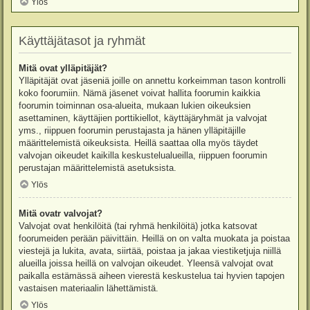
Ylös
Käyttäjätasot ja ryhmät
Mitä ovat ylläpitäjät?
Ylläpitäjät ovat jäseniä joille on annettu korkeimman tason kontrolli
koko foorumiin. Nämä jäsenet voivat hallita foorumin kaikkia
foorumin toiminnan osa-alueita, mukaan lukien oikeuksien
asettaminen, käyttäjien porttikiellot, käyttäjäryhmät ja valvojat
yms., riippuen foorumin perustajasta ja hänen ylläpitäjille
määrittelemistä oikeuksista. Heillä saattaa olla myös täydet
valvojan oikeudet kaikilla keskustelualueilla, riippuen foorumin
perustajan määrittelemistä asetuksista.
Ylös
Mitä ovatr valvojat?
Valvojat ovat henkilöitä (tai ryhmä henkilöitä) jotka katsovat
foorumeiden perään päivittäin. Heillä on on valta muokata ja poistaa
viestejä ja lukita, avata, siirtää, poistaa ja jakaa viestiketjuja niillä
alueilla joissa heillä on valvojan oikeudet. Yleensä valvojat ovat
paikalla estämässä aiheen vierestä keskustelua tai hyvien tapojen
vastaisen materiaalin lähettämistä.
Ylös