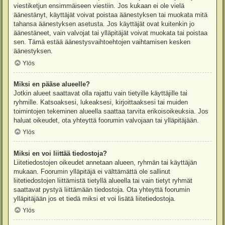
viestiketjun ensimmäiseen viestiin. Jos kukaan ei ole vielä
äänestänyt, käyttäjät voivat poistaa äänestyksen tai muokata mitä
tahansa äänestyksen asetusta. Jos käyttäjät ovat kuitenkin jo
äänestäneet, vain valvojat tai ylläpitäjät voivat muokata tai poistaa
sen. Tämä estää äänestysvaihtoehtojen vaihtamisen kesken
äänestyksen.
Ylös
Miksi en pääse alueelle?
Jotkin alueet saattavat olla rajattu vain tietyille käyttäjille tai
ryhmille. Katsoaksesi, lukeaksesi, kirjoittaaksesi tai muiden
toimintojen tekeminen alueella saattaa tarvita erikoisoikeuksia. Jos
haluat oikeudet, ota yhteyttä foorumin valvojaan tai ylläpitäjään.
Ylös
Miksi en voi liittää tiedostoja?
Liitetiedostojen oikeudet annetaan alueen, ryhmän tai käyttäjän
mukaan. Foorumin ylläpitäjä ei välttämättä ole sallinut
liitetiedostojen liittämistä tietyllä alueella tai vain tietyt ryhmät
saattavat pystyä liittämään tiedostoja. Ota yhteyttä foorumin
ylläpitäjään jos et tiedä miksi et voi lisätä liitetiedostoja.
Ylös