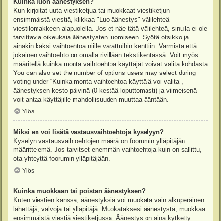
Kuinka luon äänestyksen?
Kun kirjoitat uuta viestiketjua tai muokkaat viestiketjun
ensimmäistä viestiä, klikkaa "Luo äänestys"-välilehteä
viestilomakkeen alapuolella. Jos et näe tätä välilehteä, sinulla ei ole
tarvittavia oikeuksia äänestysten luomiseen. Syötä otsikko ja
ainakin kaksi vaihtoehtoa niille varattuihin kenttiin. Varmista että
jokainen vaihtoehto on omalla rivillään tekstikentässä. Voit myös
määritellä kuinka monta vaihtoehtoa käyttäjät voivat valita kohdasta
You can also set the number of options users may select during
voting under “Kuinka monta vaihtoehtoa käyttäjä voi valita”,
äänestyksen kesto päivinä (0 kestää loputtomasti) ja viimeisenä
voit antaa käyttäjille mahdollisuuden muuttaa ääntään.
Ylös
Miksi en voi lisätä vastausvaihtoehtoja kyselyyn?
Kyselyn vastausvaihtoehtojen määrä on foorumin ylläpitäjän
määrittelemä. Jos tarvitset enemmän vaihtoehtoja kuin on sallittu,
ota yhteyttä foorumin ylläpitäjään.
Ylös
Kuinka muokkaan tai poistan äänestyksen?
Kuten viestien kanssa, äänestyksiä voi muokata vain alkuperäinen
lähettäjä, valvoja tai ylläpitäjä. Muokataksesi äänestystä, muokkaa
ensimmäistä viestiä viestiketjussa. Äänestys on aina kytketty