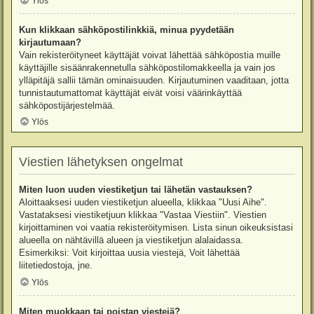
Ylös
Kun klikkaan sähköpostilinkkiä, minua pyydetään
kirjautumaan?
Vain rekisteröityneet käyttäjät voivat lähettää sähköpostia muille
käyttäjille sisäänrakennetulla sähköpostilomakkeella ja vain jos
ylläpitäjä sallii tämän ominaisuuden. Kirjautuminen vaaditaan, jotta
tunnistautumattomat käyttäjät eivät voisi väärinkäyttää
sähköpostijärjestelmää.
Ylös
Viestien lähetyksen ongelmat
Miten luon uuden viestiketjun tai lähetän vastauksen?
Aloittaaksesi uuden viestiketjun alueella, klikkaa "Uusi Aihe".
Vastataksesi viestiketjuun klikkaa "Vastaa Viestiin". Viestien
kirjoittaminen voi vaatia rekisteröitymisen. Lista sinun oikeuksistasi
alueella on nähtävillä alueen ja viestiketjun alalaidassa.
Esimerkiksi: Voit kirjoittaa uusia viestejä, Voit lähettää
liitetiedostoja, jne.
Ylös
Miten muokkaan tai poistan viestejä?