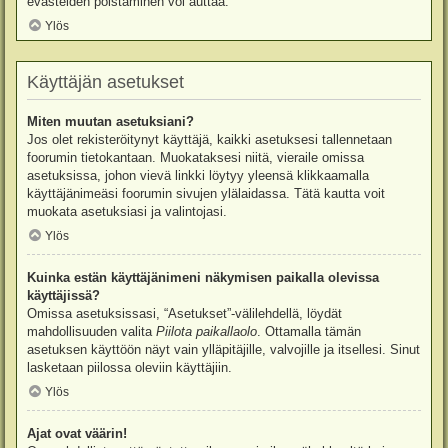
evästeiden poistaminen voi auttaa.
Ylös
Käyttäjän asetukset
Miten muutan asetuksiani?
Jos olet rekisteröitynyt käyttäjä, kaikki asetuksesi tallennetaan
foorumin tietokantaan. Muokataksesi niitä, vieraile omissa
asetuksissa, johon vievä linkki löytyy yleensä klikkaamalla
käyttäjänimeäsi foorumin sivujen ylälaidassa. Tätä kautta voit
muokata asetuksiasi ja valintojasi.
Ylös
Kuinka estän käyttäjänimeni näkymisen paikalla olevissa
käyttäjissä?
Omissa asetuksissasi, “Asetukset”-välilehdellä, löydät
mahdollisuuden valita
Piilota paikallaolo
. Ottamalla tämän
asetuksen käyttöön näyt vain ylläpitäjille, valvojille ja itsellesi. Sinut
lasketaan piilossa oleviin käyttäjiin.
Ylös
Ajat ovat väärin!