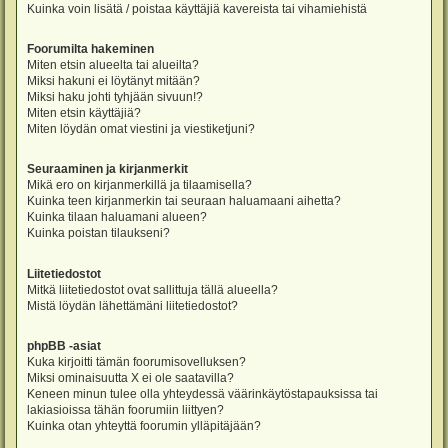
Kuinka voin lisätä / poistaa käyttäjiä kavereista tai vihamiehistä
Foorumilta hakeminen
Miten etsin alueelta tai alueilta?
Miksi hakuni ei löytänyt mitään?
Miksi haku johti tyhjään sivuun!?
Miten etsin käyttäjiä?
Miten löydän omat viestini ja viestiketjuni?
Seuraaminen ja kirjanmerkit
Mikä ero on kirjanmerkillä ja tilaamisella?
Kuinka teen kirjanmerkin tai seuraan haluamaani aihetta?
Kuinka tilaan haluamani alueen?
Kuinka poistan tilaukseni?
Liitetiedostot
Mitkä liitetiedostot ovat sallittuja tällä alueella?
Mistä löydän lähettämäni liitetiedostot?
phpBB -asiat
Kuka kirjoitti tämän foorumisovelluksen?
Miksi ominaisuutta X ei ole saatavilla?
Keneen minun tulee olla yhteydessä väärinkäytöstapauksissa tai
lakiasioissa tähän foorumiin liittyen?
Kuinka otan yhteyttä foorumin ylläpitäjään?