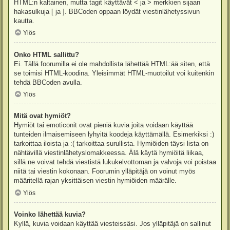
HTML:n kaltainen, mutta tagit käyttävät < ja > merkkien sijaan
hakasulkuja [ ja ]. BBCoden oppaan löydät viestinlähetyssivun
kautta.
Ylös
Onko HTML sallittu?
Ei. Tällä foorumilla ei ole mahdollista lähettää HTML:ää siten, että
se toimisi HTML-koodina. Yleisimmät HTML-muotoilut voi kuitenkin
tehdä BBCoden avulla.
Ylös
Mitä ovat hymiöt?
Hymiöt tai emoticonit ovat pieniä kuvia joita voidaan käyttää
tunteiden ilmaisemiseen lyhyitä koodeja käyttämällä. Esimerkiksi :)
tarkoittaa iloista ja :( tarkoittaa surullista. Hymiöiden täysi lista on
nähtävillä viestinlähetyslomakkeessa. Älä käytä hymiöitä liikaa,
sillä ne voivat tehdä viestistä lukukelvottoman ja valvoja voi poistaa
niitä tai viestin kokonaan. Foorumin ylläpitäjä on voinut myös
määritellä rajan yksittäisen viestin hymiöiden määrälle.
Ylös
Voinko lähettää kuvia?
Kyllä, kuvia voidaan käyttää viesteissäsi. Jos ylläpitäjä on sallinut