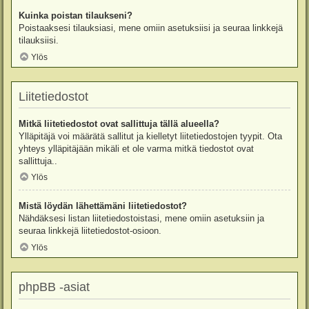
Kuinka poistan tilaukseni?
Poistaaksesi tilauksiasi, mene omiin asetuksiisi ja seuraa linkkejä
tilauksiisi.
Ylös
Liitetiedostot
Mitkä liitetiedostot ovat sallittuja tällä alueella?
Ylläpitäjä voi määrätä sallitut ja kielletyt liitetiedostojen tyypit. Ota
yhteys ylläpitäjään mikäli et ole varma mitkä tiedostot ovat
sallittuja..
Ylös
Mistä löydän lähettämäni liitetiedostot?
Nähdäksesi listan liitetiedostoistasi, mene omiin asetuksiin ja
seuraa linkkejä liitetiedostot-osioon.
Ylös
phpBB -asiat