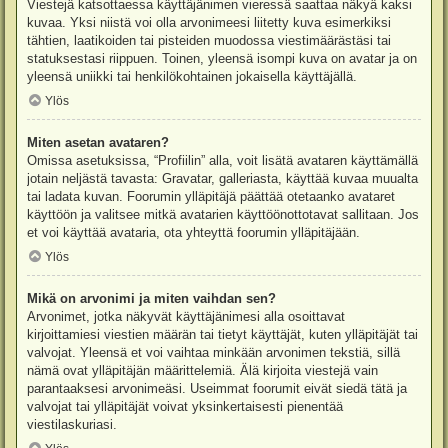
Viestejä katsottaessa käyttäjänimen vieressä saattaa näkyä kaksi
kuvaa. Yksi niistä voi olla arvonimeesi liitetty kuva esimerkiksi
tähtien, laatikoiden tai pisteiden muodossa viestimäärästäsi tai
statuksestasi riippuen. Toinen, yleensä isompi kuva on avatar ja on
yleensä uniikki tai henkilökohtainen jokaisella käyttäjällä.
Ylös
Miten asetan avataren?
Omissa asetuksissa, “Profiilin” alla, voit lisätä avataren käyttämällä
jotain neljästä tavasta: Gravatar, galleriasta, käyttää kuvaa muualta
tai ladata kuvan. Foorumin ylläpitäjä päättää otetaanko avataret
käyttöön ja valitsee mitkä avatarien käyttöönottotavat sallitaan. Jos
et voi käyttää avataria, ota yhteyttä foorumin ylläpitäjään.
Ylös
Mikä on arvonimi ja miten vaihdan sen?
Arvonimet, jotka näkyvät käyttäjänimesi alla osoittavat
kirjoittamiesi viestien määrän tai tietyt käyttäjät, kuten ylläpitäjät tai
valvojat. Yleensä et voi vaihtaa minkään arvonimen tekstiä, sillä
nämä ovat ylläpitäjän määrittelemiä. Älä kirjoita viestejä vain
parantaaksesi arvonimeäsi. Useimmat foorumit eivät siedä tätä ja
valvojat tai ylläpitäjät voivat yksinkertaisesti pienentää
viestilaskuriasi.