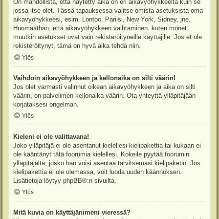
On mahdollista, että näytetty aika on eri aikavyöhykkeeltä kuin se
jossa itse olet. Tässä tapauksessa valitse omista asetuksista oma
aikavyöhykkeesi, esim. Lontoo, Pariisi, New York, Sidney, jne.
Huomaathan, että aikavyöhykkeen vaihtaminen, kuten monet
muutkin asetukset ovat vain rekisteröityneille käyttäjille. Jos et ole
rekisteröitynyt, tämä on hyvä aika tehdä niin.
Ylös
Vaihdoin aikavyöhykkeen ja kellonaika on silti väärin!
Jos olet varmasti valinnut oikean aikavyöhykkeen ja aika on silti
väärin, on palvelimen kellonaika väärin. Ota yhteyttä ylläpitäjään
korjataksesi ongelman.
Ylös
Kieleni ei ole valittavana!
Joko ylläpitäjä ei ole asentanut kielellesi kielipakettia tai kukaan ei
ole kääntänyt tätä foorumia kielellesi. Kokeile pyytää foorumin
ylläpitäjältä, josko hän voisi asentaa tarvitsemasi kielipaketin. Jos
kielipakettia ei ole olemassa, voit luoda uuden käännöksen.
Lisätietoja löytyy
phpBB
®:n sivuilta.
Ylös
Mitä kuvia on käyttäjänimeni vieressä?