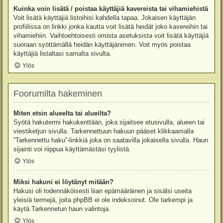
Kuinka voin lisätä / poistaa käyttäjiä kavereista tai vihamiehistä
Voit lisätä käyttäjiä listoihisi kahdella tapaa. Jokaisen käyttäjän
profiilissa on linkki jonka kautta voit lisätä heidät joko kavereihin tai
vihamiehiin. Vaihtoehtoisesti omista asetuksista voit lisätä käyttäjiä
suoraan syöttämällä heidän käyttäjänimen. Voit myös poistaa
käyttäjiä listaltasi samalta sivulta.
Ylös
Foorumilta hakeminen
Miten etsin alueelta tai alueilta?
Syötä hakutermi hakukenttään, joka sijaitsee etusivulla, alueen tai
viestiketjun sivulla. Tarkennettuun hakuun pääset klikkaamalla
“Tarkennettu haku”-linkkiä joka on saatavilla jokaisella sivulla. Haun
sijainti voi riippua käyttämästäsi tyylistä.
Ylös
Miksi hakuni ei löytänyt mitään?
Hakusi oli todennäköisesti liian epämääräinen ja sisälsi useita
yleisiä termejä, joita phpBB ei ole indeksoinut. Ole tarkempi ja
käytä Tarkennetun haun valintoja.
Ylös