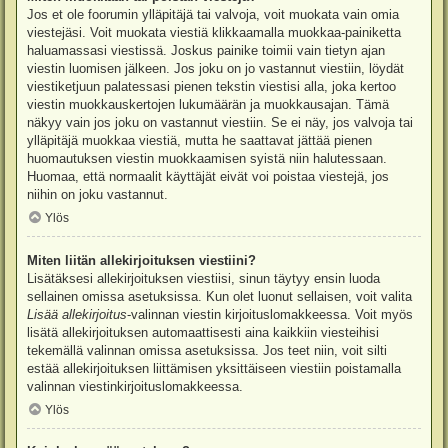
Jos et ole foorumin ylläpitäjä tai valvoja, voit muokata vain omia
viestejäsi. Voit muokata viestiä klikkaamalla muokkaa-painiketta
haluamassasi viestissä. Joskus painike toimii vain tietyn ajan
viestin luomisen jälkeen. Jos joku on jo vastannut viestiin, löydät
viestiketjuun palatessasi pienen tekstin viestisi alla, joka kertoo
viestin muokkauskertojen lukumäärän ja muokkausajan. Tämä
näkyy vain jos joku on vastannut viestiin. Se ei näy, jos valvoja tai
ylläpitäjä muokkaa viestiä, mutta he saattavat jättää pienen
huomautuksen viestin muokkaamisen syistä niin halutessaan.
Huomaa, että normaalit käyttäjät eivät voi poistaa viestejä, jos
niihin on joku vastannut.
Ylös
Miten liitän allekirjoituksen viestiini?
Lisätäksesi allekirjoituksen viestiisi, sinun täytyy ensin luoda
sellainen omissa asetuksissa. Kun olet luonut sellaisen, voit valita
Lisää allekirjoitus
-valinnan viestin kirjoituslomakkeessa. Voit myös
lisätä allekirjoituksen automaattisesti aina kaikkiin viesteihisi
tekemällä valinnan omissa asetuksissa. Jos teet niin, voit silti
estää allekirjoituksen liittämisen yksittäiseen viestiin poistamalla
valinnan viestinkirjoituslomakkeessa.
Ylös