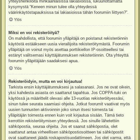
yhteyshenkilöitä minkäänlaisissa lakiasioissa, lukuunottamatta
kysymystä “Keneen minun tulee olla yhteydessä
väärinkäytöstapauksissa tai lakiasioissa tähän foorumiin liittyen?”.
Ylös
Miksi en voi rekisteröityä?
On mahdollista, että foorumin ylläpitäjä on poistanut rekisteröinnin
käytöstä estääkseen uusia vierailijoita rekisteröitymästä. Foorumin
ylläpitäjä on voinut myös asettaa porttikiellon IP-osoitteellesi tai
estänyt valitsemasi käyttäjätunnuksen rekisteröinnin. Ota yhteyttä
foorumin ylläpitäjään saadaksesi apua.
Ylös
Rekisteröidyin, mutta en voi kirjautua!
Tarkista ensin käyttäjätunnuksesi ja salasanasi. Jos ne ovat oikein,
yksi kahdesta asiasta on saattanut tapahtua. Jos COPPA-tuki on
käytössä ja määrittelit olevasi alle 13-vuotias rekisteröityessäsi,
sinun tulee seurata saamiasi ohjeita. Jotkut foorumit vaativat myös
uusien tunnusten aktivoinnin joko sinun itsesi toimesta tai
ylläpitäjän toimesta ennen kuin voit kirjautua sisään. Tämä tieto
kerrottiin rekisteröitymisen yhteydessä. Jos sinulle lähetettiin
sähköpostia, seuraa ohjeita. Jos et saanut sähköpostia, olet
saattanut antaa virheellisen sähköpostiosoitteen tai sähköpostit
ovat saattaneet jäädä roskapostisuodattimeen. Jos olet varma, että