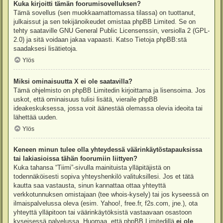
Kuka kirjoitti tämän foorumisovelluksen?
Tämä sovellus (sen muokkaamattomassa tilassa) on tuottanut,
julkaissut ja sen tekijänoikeudet omistaa
phpBB Limited
. Se on
tehty saataville GNU General Public Licensenssin, versiolla 2 (GPL-
2.0) ja sitä voidaan jakaa vapaasti. Katso
Tietoja phpBB:stä
saadaksesi lisätietoja.
Ylös
Miksi ominaisuutta X ei ole saatavilla?
Tämä ohjelmisto on phpBB Limitedin kirjoittama ja lisensoima. Jos
uskot, että ominaisuus tulisi lisätä, vieraile
phpBB
ideakeskuksessa
, jossa voit äänestää olemassa olevia ideoita tai
lähettää uuden.
Ylös
Keneen minun tulee olla yhteydessä väärinkäytöstapauksissa
tai lakiasioissa tähän foorumiin liittyen?
Kuka tahansa “Tiimi”-sivulla mainituista ylläpitäjistä on
todennäköisesti sopiva yhteyshenkilö valituksillesi. Jos et tätä
kautta saa vastausta, sinun kannattaa ottaa yhteyttä
verkkotunnuksen omistajaan (tee
whois-kysely
) tai jos kyseessä on
ilmaispalvelussa oleva (esim. Yahoo!, free.fr, f2s.com, jne.), ota
yhteyttä ylläpitoon tai väärinkäytöksistä vastaavaan osastoon
kyseisessä palvelussa. Huomaa, että phpBB Limitedillä
ei ole