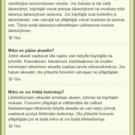
viestiketjun ensimmäiseen viestiin. Jos kukaan ei ole vielä
äänestänyt, käyttäjät voivat poistaa äänestyksen tai muokata mitä
tahansa äänestyksen asetusta. Jos käyttäjät ovat kuitenkin jo
äänestäneet, vain valvojat tai ylläpitäjät voivat muokata tai poistaa
sen. Tämä estää äänestysvaihtoehtojen vaihtamisen kesken
äänestyksen.
Ylös
Miksi en pääse alueelle?
Jotkin alueet saattavat olla rajattu vain tietyille käyttäjille tai
ryhmille. Katsoaksesi, lukeaksesi, kirjoittaaksesi tai muiden
toimintojen tekeminen alueella saattaa tarvita erikoisoikeuksia. Jos
haluat oikeudet, ota yhteyttä foorumin valvojaan tai ylläpitäjään.
Ylös
Miksi en voi liittää tiedostoja?
Liitetiedostojen oikeudet annetaan alueen, ryhmän tai käyttäjän
mukaan. Foorumin ylläpitäjä ei välttämättä ole sallinut
liitetiedostojen liittämistä tietyllä alueella tai vain tietyt ryhmät
saattavat pystyä liittämään tiedostoja. Ota yhteyttä foorumin
ylläpitäjään jos et tiedä miksi et voi lisätä liitetiedostoja.
Ylös