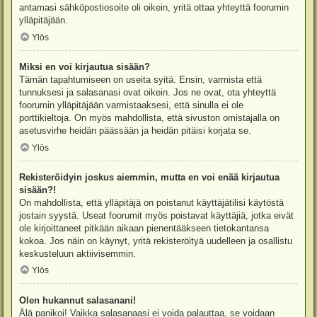
antamasi sähköpostiosoite oli oikein, yritä ottaa yhteyttä foorumin
ylläpitäjään.
Ylös
Miksi en voi kirjautua sisään?
Tämän tapahtumiseen on useita syitä. Ensin, varmista että
tunnuksesi ja salasanasi ovat oikein. Jos ne ovat, ota yhteyttä
foorumin ylläpitäjään varmistaaksesi, että sinulla ei ole
porttikieltoja. On myös mahdollista, että sivuston omistajalla on
asetusvirhe heidän päässään ja heidän pitäisi korjata se.
Ylös
Rekisteröidyin joskus aiemmin, mutta en voi enää kirjautua
sisään?!
On mahdollista, että ylläpitäjä on poistanut käyttäjätilisi käytöstä
jostain syystä. Useat foorumit myös poistavat käyttäjiä, jotka eivät
ole kirjoittaneet pitkään aikaan pienentääkseen tietokantansa
kokoa. Jos näin on käynyt, yritä rekisteröityä uudelleen ja osallistu
keskusteluun aktiivisemmin.
Ylös
Olen hukannut salasanani!
Älä panikoi! Vaikka salasanaasi ei voida palauttaa, se voidaan