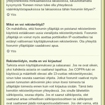
yhteyshenkilöitä minkäänlaisissa lakiasioissa, lukuunottamatta
kysymystä “Keneen minun tulee olla yhteydessä
väärinkäytöstapauksissa tai lakiasioissa tähän foorumiin liittyen?”.
Ylös
Miksi en voi rekisteröityä?
On mahdollista, että foorumin ylläpitäjä on poistanut rekisteröinnin
käytöstä estääkseen uusia vierailijoita rekisteröitymästä. Foorumin
ylläpitäjä on voinut myös asettaa porttikiellon IP-osoitteellesi tai
estänyt valitsemasi käyttäjätunnuksen rekisteröinnin. Ota yhteyttä
foorumin ylläpitäjään saadaksesi apua.
Ylös
Rekisteröidyin, mutta en voi kirjautua!
Tarkista ensin käyttäjätunnuksesi ja salasanasi. Jos ne ovat oikein,
yksi kahdesta asiasta on saattanut tapahtua. Jos COPPA-tuki on
käytössä ja määrittelit olevasi alle 13-vuotias rekisteröityessäsi,
sinun tulee seurata saamiasi ohjeita. Jotkut foorumit vaativat myös
uusien tunnusten aktivoinnin joko sinun itsesi toimesta tai
ylläpitäjän toimesta ennen kuin voit kirjautua sisään. Tämä tieto
kerrottiin rekisteröitymisen yhteydessä. Jos sinulle lähetettiin
sähköpostia, seuraa ohjeita. Jos et saanut sähköpostia, olet
saattanut antaa virheellisen sähköpostiosoitteen tai sähköpostit
ovat saattaneet jäädä roskapostisuodattimeen. Jos olet varma, että