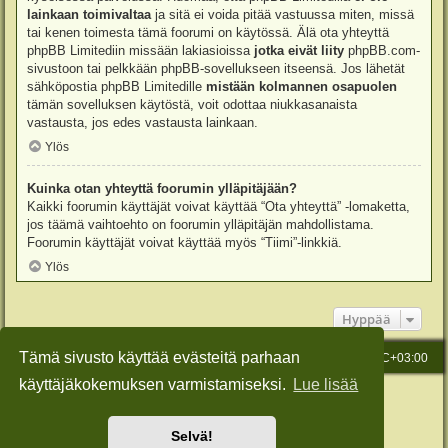
lainkaan toimivaltaa
ja sitä ei voida pitää vastuussa miten, missä
tai kenen toimesta tämä foorumi on käytössä. Älä ota yhteyttä
phpBB Limitediin missään lakiasioissa
jotka eivät liity
phpBB.com-
sivustoon tai pelkkään phpBB-sovellukseen itseensä. Jos lähetät
sähköpostia phpBB Limitedille
mistään kolmannen osapuolen
tämän sovelluksen käytöstä, voit odottaa niukkasanaista
vastausta, jos edes vastausta lainkaan.
Ylös
Kuinka otan yhteyttä foorumin ylläpitäjään?
Kaikki foorumin käyttäjät voivat käyttää “Ota yhteyttä” -lomaketta,
jos täämä vaihtoehto on foorumin ylläpitäjän mahdollistama.
Foorumin käyttäjät voivat käyttää myös “Tiimi”-linkkiä.
Ylös
Hyppää
Tämä sivusto käyttää evästeitä parhaan
Etusivu
Viesti Ylläpidolle
Kaikki ajat ovat
UTC+03:00
käyttäjäkokemuksen varmistamiseksi.
Lue lisää
Keskustelufoorumin ohjelmisto
phpBB
® Forum Software © phpBB Limited
Käännös: phpBB Suomi (lurttinen, harritapio, Pettis)
Style: Green-Style-Slim by Joyce&Luna
phpBB-Style-Design
Selvä!
Yksityisyys
|
Ehdot