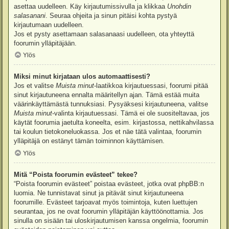
asettaa uudelleen. Käy kirjautumissivulla ja klikkaa
Unohdin
salasanani
. Seuraa ohjeita ja sinun pitäisi kohta pystyä
kirjautumaan uudelleen.
Jos et pysty asettamaan salasanaasi uudelleen, ota yhteyttä
foorumin ylläpitäjään.
Ylös
Miksi minut kirjataan ulos automaattisesti?
Jos et valitse
Muista minut
-laatikkoa kirjautuessasi, foorumi pitää
sinut kirjautuneena ennalta määritellyn ajan. Tämä estää muita
väärinkäyttämästä tunnuksiasi. Pysyäksesi kirjautuneena, valitse
Muista minut
-valinta kirjautuessasi. Tämä ei ole suositeltavaa, jos
käytät foorumia jaetulta koneelta, esim. kirjastossa, nettikahvilassa
tai koulun tietokoneluokassa. Jos et näe tätä valintaa, foorumin
ylläpitäjä on estänyt tämän toiminnon käyttämisen.
Ylös
Mitä “Poista foorumin evästeet” tekee?
“Poista foorumin evästeet” poistaa evästeet, jotka ovat phpBB:n
luomia. Ne tunnistavat sinut ja pitävät sinut kirjautuneena
foorumille. Evästeet tarjoavat myös toimintoja, kuten luettujen
seurantaa, jos ne ovat foorumin ylläpitäjän käyttöönottamia. Jos
sinulla on sisään tai uloskirjautumisen kanssa ongelmia, foorumin