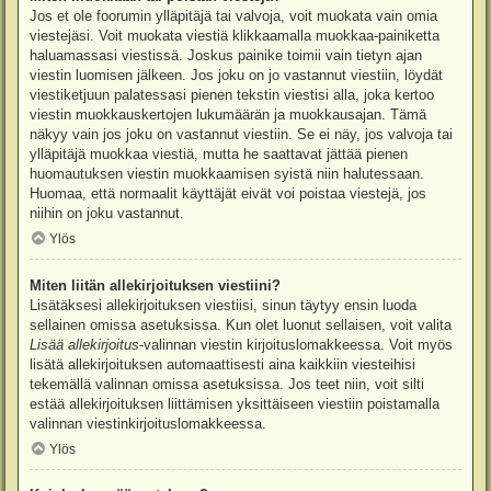
Jos et ole foorumin ylläpitäjä tai valvoja, voit muokata vain omia
viestejäsi. Voit muokata viestiä klikkaamalla muokkaa-painiketta
haluamassasi viestissä. Joskus painike toimii vain tietyn ajan
viestin luomisen jälkeen. Jos joku on jo vastannut viestiin, löydät
viestiketjuun palatessasi pienen tekstin viestisi alla, joka kertoo
viestin muokkauskertojen lukumäärän ja muokkausajan. Tämä
näkyy vain jos joku on vastannut viestiin. Se ei näy, jos valvoja tai
ylläpitäjä muokkaa viestiä, mutta he saattavat jättää pienen
huomautuksen viestin muokkaamisen syistä niin halutessaan.
Huomaa, että normaalit käyttäjät eivät voi poistaa viestejä, jos
niihin on joku vastannut.
Ylös
Miten liitän allekirjoituksen viestiini?
Lisätäksesi allekirjoituksen viestiisi, sinun täytyy ensin luoda
sellainen omissa asetuksissa. Kun olet luonut sellaisen, voit valita
Lisää allekirjoitus
-valinnan viestin kirjoituslomakkeessa. Voit myös
lisätä allekirjoituksen automaattisesti aina kaikkiin viesteihisi
tekemällä valinnan omissa asetuksissa. Jos teet niin, voit silti
estää allekirjoituksen liittämisen yksittäiseen viestiin poistamalla
valinnan viestinkirjoituslomakkeessa.
Ylös