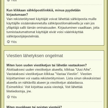
Ylös
Kun klikkaan sähköpostilinkkiä, minua pyydetään
kirjautumaan?
Vain rekisteröityneet käyttäjät voivat lähettää sähköpostia muille
käyttäjille sisäänrakennetulla sähköpostilomakkeella ja vain jos
ylläpitäjä sallii tämän ominaisuuden. Kirjautuminen vaaditaan, jotta
tunnistautumattomat käyttäjät eivät voisi väärinkäyttää
sähköpostijärjestelmää.
Ylös
Viestien lähetyksen ongelmat
Miten luon uuden viestiketjun tai lähetän vastauksen?
Aloittaaksesi uuden viestiketjun alueella, klikkaa "Uusi Aihe".
Vastataksesi viestiketjuun klikkaa "Vastaa Viestiin". Viestien
kirjoittaminen voi vaatia rekisteröitymisen. Lista sinun oikeuksistasi
alueella on nähtävillä alueen ja viestiketjun alalaidassa.
Esimerkiksi: Voit kirjoittaa uusia viestejä, Voit lähettää
liitetiedostoja, jne.
Ylös
Miten muokkaan tai poistan viestejä?