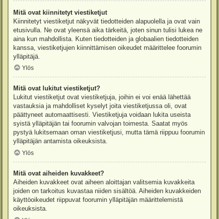
Mitä ovat kiinnitetyt viestiketjut
Kiinnitetyt viestiketjut näkyvät tiedotteiden alapuolella ja ovat vain
etusivulla. Ne ovat yleensä aika tärkeitä, joten sinun tulisi lukea ne
aina kun mahdollista. Kuten tiedotteiden ja globaalien tiedotteiden
kanssa, viestiketjujen kiinnittämisen oikeudet määrittelee foorumin
ylläpitäjä.
Ylös
Mitä ovat lukitut viestiketjut?
Lukitut viestiketjut ovat viestiketjuja, joihin ei voi enää lähettää
vastauksia ja mahdolliset kyselyt joita viestiketjussa oli, ovat
päättyneet automaattisesti. Viestiketjuja voidaan lukita useista
syistä ylläpitäjän tai foorumin valvojan toimesta. Saatat myös
pystyä lukitsemaan oman viestiketjusi, mutta tämä riippuu foorumin
ylläpitäjän antamista oikeuksista.
Ylös
Mitä ovat aiheiden kuvakkeet?
Aiheiden kuvakkeet ovat aiheen aloittajan valitsemia kuvakkeita
joiden on tarkoitus kuvastaa niiden sisältöä. Aiheiden kuvakkeiden
käyttöoikeudet riippuvat foorumin ylläpitäjän määrittelemistä
oikeuksista.