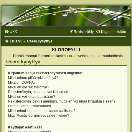
UKK
Rekisteröidy
Kirjaudu sisään
Etusivu
Usein kysyttyä
KLOROFYLLI
Entistä ehompi foorumi keskusteluun kasveista ja puutarhanhoidosta
Usein kysyttyä
Kirjautumisen ja rekisteröitymisen ongelmat
Miksi minun pitää rekisteröityä?
Mikä on COPPA?
Miksi en voi rekisteröityä?
Rekisteröidyin, mutta en voi kirjautua!
Miksi en voi kirjautua sisään?
Rekisteröidyin joskus aiemmin, mutta en voi enää kirjautua sisään?!
Olen hukannut salasanani!
Miksi minut kirjataan ulos automaattisesti?
Mitä “Poista foorumin evästeet” tekee?
Käyttäjän asetukset