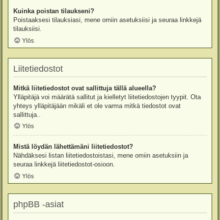
Kuinka poistan tilaukseni?
Poistaaksesi tilauksiasi, mene omiin asetuksiisi ja seuraa linkkejä
tilauksiisi.
Ylös
Liitetiedostot
Mitkä liitetiedostot ovat sallittuja tällä alueella?
Ylläpitäjä voi määrätä sallitut ja kielletyt liitetiedostojen tyypit. Ota
yhteys ylläpitäjään mikäli et ole varma mitkä tiedostot ovat
sallittuja..
Ylös
Mistä löydän lähettämäni liitetiedostot?
Nähdäksesi listan liitetiedostoistasi, mene omiin asetuksiin ja
seuraa linkkejä liitetiedostot-osioon.
Ylös
phpBB -asiat