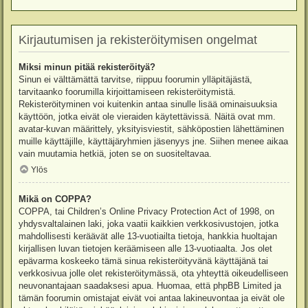
Kirjautumisen ja rekisteröitymisen ongelmat
Miksi minun pitää rekisteröityä?
Sinun ei välttämättä tarvitse, riippuu foorumin ylläpitäjästä,
tarvitaanko foorumilla kirjoittamiseen rekisteröitymistä.
Rekisteröityminen voi kuitenkin antaa sinulle lisää ominaisuuksia
käyttöön, jotka eivät ole vieraiden käytettävissä. Näitä ovat mm.
avatar-kuvan määrittely, yksityisviestit, sähköpostien lähettäminen
muille käyttäjille, käyttäjäryhmien jäsenyys jne. Siihen menee aikaa
vain muutamia hetkiä, joten se on suositeltavaa.
Ylös
Mikä on COPPA?
COPPA, tai Children’s Online Privacy Protection Act of 1998, on
yhdysvaltalainen laki, joka vaatii kaikkien verkkosivustojen, jotka
mahdollisesti keräävät alle 13-vuotiailta tietoja, hankkia huoltajan
kirjallisen luvan tietojen keräämiseen alle 13-vuotiaalta. Jos olet
epävarma koskeeko tämä sinua rekisteröityvänä käyttäjänä tai
verkkosivua jolle olet rekisteröitymässä, ota yhteyttä oikeudelliseen
neuvonantajaan saadaksesi apua. Huomaa, että phpBB Limited ja
tämän foorumin omistajat eivät voi antaa lakineuvontaa ja eivät ole