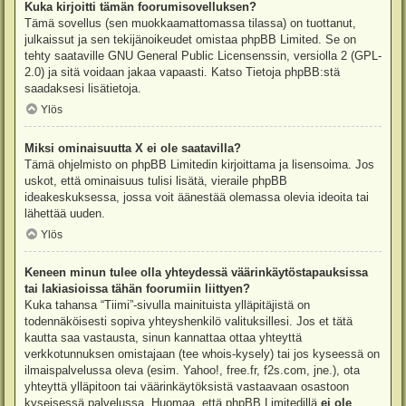
Kuka kirjoitti tämän foorumisovelluksen?
Tämä sovellus (sen muokkaamattomassa tilassa) on tuottanut,
julkaissut ja sen tekijänoikeudet omistaa
phpBB Limited
. Se on
tehty saataville GNU General Public Licensenssin, versiolla 2 (GPL-
2.0) ja sitä voidaan jakaa vapaasti. Katso
Tietoja phpBB:stä
saadaksesi lisätietoja.
Ylös
Miksi ominaisuutta X ei ole saatavilla?
Tämä ohjelmisto on phpBB Limitedin kirjoittama ja lisensoima. Jos
uskot, että ominaisuus tulisi lisätä, vieraile
phpBB
ideakeskuksessa
, jossa voit äänestää olemassa olevia ideoita tai
lähettää uuden.
Ylös
Keneen minun tulee olla yhteydessä väärinkäytöstapauksissa
tai lakiasioissa tähän foorumiin liittyen?
Kuka tahansa “Tiimi”-sivulla mainituista ylläpitäjistä on
todennäköisesti sopiva yhteyshenkilö valituksillesi. Jos et tätä
kautta saa vastausta, sinun kannattaa ottaa yhteyttä
verkkotunnuksen omistajaan (tee
whois-kysely
) tai jos kyseessä on
ilmaispalvelussa oleva (esim. Yahoo!, free.fr, f2s.com, jne.), ota
yhteyttä ylläpitoon tai väärinkäytöksistä vastaavaan osastoon
kyseisessä palvelussa. Huomaa, että phpBB Limitedillä
ei ole