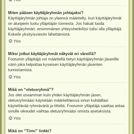
Ylös
Miten pääsen käyttäjäryhmän johtajaksi?
Käyttäjäryhmän johtaja on yleensä määritelty, kun käyttäjäryhmät
on alunperin luotu ylläpitäjän toimesta. Jos haluat luoda
käyttäjäryhmän, ensimmäinen yhteyshenkilösi tulisi olla ylläpitäjä.
Kokeile yksityisviestin lähettämistä.
Ylös
Miksi jotkut käyttäjäryhmät näkyvät eri väreillä?
Foorumin ylläpitäjä voi määritellä tietyn käyttäjäryhmän jäsenille
värin joka helpottaa kyseisen käyttäjäryhmän jäsenten
tunnistamista.
Ylös
Mikä on “oletusryhmä”?
Jos olet useamman kuin yhden käyttäjäryhmän jäsen,
oletusryhmääsi käytetään määriteltäessä sinun kohdallasi
käytettävää ryhmäväriä ja titteliä. Foorumin ylläpitäjä saattaa antaa
sinulle oikeudet vaihtaa oletusryhmääsi omista asetuksista.
Ylös
Mikä on “Tiimi” linkki?