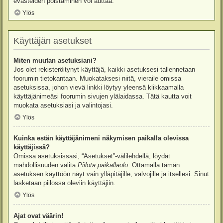
evästeiden poistaminen voi auttaa.
Ylös
Käyttäjän asetukset
Miten muutan asetuksiani?
Jos olet rekisteröitynyt käyttäjä, kaikki asetuksesi tallennetaan
foorumin tietokantaan. Muokataksesi niitä, vieraile omissa
asetuksissa, johon vievä linkki löytyy yleensä klikkaamalla
käyttäjänimeäsi foorumin sivujen ylälaidassa. Tätä kautta voit
muokata asetuksiasi ja valintojasi.
Ylös
Kuinka estän käyttäjänimeni näkymisen paikalla olevissa
käyttäjissä?
Omissa asetuksissasi, “Asetukset”-välilehdellä, löydät
mahdollisuuden valita
Piilota paikallaolo
. Ottamalla tämän
asetuksen käyttöön näyt vain ylläpitäjille, valvojille ja itsellesi. Sinut
lasketaan piilossa oleviin käyttäjiin.
Ylös
Ajat ovat väärin!