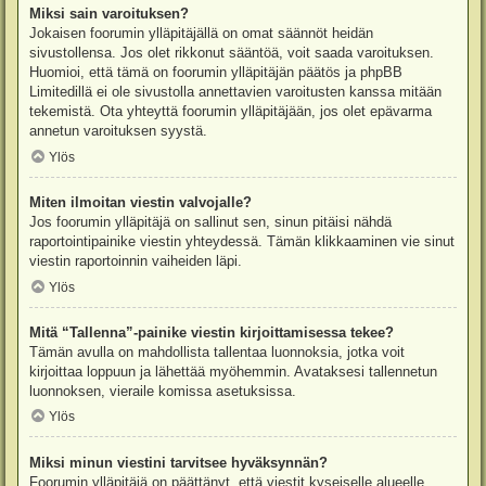
Miksi sain varoituksen?
Jokaisen foorumin ylläpitäjällä on omat säännöt heidän
sivustollensa. Jos olet rikkonut sääntöä, voit saada varoituksen.
Huomioi, että tämä on foorumin ylläpitäjän päätös ja phpBB
Limitedillä ei ole sivustolla annettavien varoitusten kanssa mitään
tekemistä. Ota yhteyttä foorumin ylläpitäjään, jos olet epävarma
annetun varoituksen syystä.
Ylös
Miten ilmoitan viestin valvojalle?
Jos foorumin ylläpitäjä on sallinut sen, sinun pitäisi nähdä
raportointipainike viestin yhteydessä. Tämän klikkaaminen vie sinut
viestin raportoinnin vaiheiden läpi.
Ylös
Mitä “Tallenna”-painike viestin kirjoittamisessa tekee?
Tämän avulla on mahdollista tallentaa luonnoksia, jotka voit
kirjoittaa loppuun ja lähettää myöhemmin. Avataksesi tallennetun
luonnoksen, vieraile komissa asetuksissa.
Ylös
Miksi minun viestini tarvitsee hyväksynnän?
Foorumin ylläpitäjä on päättänyt, että viestit kyseiselle alueelle