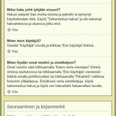
Miksi haku johti tyhjään sivuun!?
Hakusi palautti liian monta tulosta ja palvelin ei pystynyt
käsittelemään niitä. Käytä “Tarkennettua hakua” ja ole tarkempi
hakuehdoissa ja alueissa joilta etsit.
Ylös
Miten etsin käyttäjiä?
Vieraile “Käyttäjät”-sivulla ja klikkaa “Etsi käyttäjä”-linkkiä.
Ylös
Miten löydän omat viestini ja viestiketjuni?
Omat viestisi näet klikkaamalla “Katso omia viestejäsi”-linkkiä
omissa asetuksissa tai klikkaamalla “Etsi käyttäjän viesteistä”-
linkkiä omalla profiilisivullasi tai klikkaamalla “Pikalinkit”-valikkoa
foorumin ylälaidassa. Etsiäksesi omia viestiketjuja, käytä
tarkennettua hakua ja täytä sen hakuehdot haluamallasi tavalla.
Ylös
Seuraaminen ja kirjanmerkit