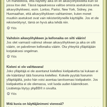
On mahdollista, että näytetty aika on eri aikavyöhykkeeltä kuin se
jossa itse olet. Tässä tapauksessa valitse omista asetuksista oma
aikavyöhykkeesi, esim. Lontoo, Pariisi, New York, Sidney, jne.
Huomaathan, että aikavyöhykkeen vaihtaminen, kuten monet
muutkin asetukset ovat vain rekisteröityneille käyttäjille. Jos et ole
rekisteröitynyt, tämä on hyvä aika tehdä niin.
Ylös
Vaihdoin aikavyöhykkeen ja kellonaika on silti väärin!
Jos olet varmasti valinnut oikean aikavyöhykkeen ja aika on silti
väärin, on palvelimen kellonaika väärin. Ota yhteyttä ylläpitäjään
korjataksesi ongelman.
Ylös
Kieleni ei ole valittavana!
Joko ylläpitäjä ei ole asentanut kielellesi kielipakettia tai kukaan ei
ole kääntänyt tätä foorumia kielellesi. Kokeile pyytää foorumin
ylläpitäjältä, josko hän voisi asentaa tarvitsemasi kielipaketin. Jos
kielipakettia ei ole olemassa, voit luoda uuden käännöksen.
Lisätietoja löytyy
phpBB
®:n sivuilta.
Ylös
Mitä kuvia on käyttäjänimeni vieressä?