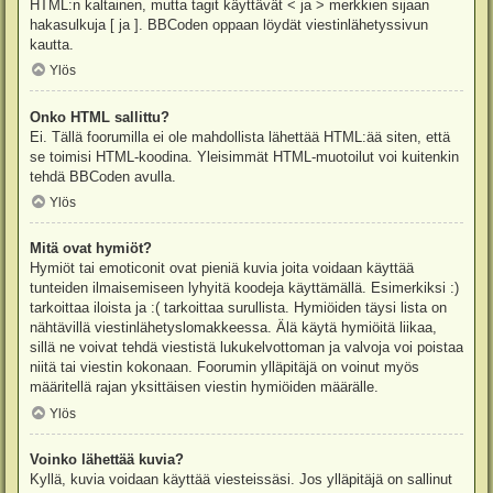
HTML:n kaltainen, mutta tagit käyttävät < ja > merkkien sijaan
hakasulkuja [ ja ]. BBCoden oppaan löydät viestinlähetyssivun
kautta.
Ylös
Onko HTML sallittu?
Ei. Tällä foorumilla ei ole mahdollista lähettää HTML:ää siten, että
se toimisi HTML-koodina. Yleisimmät HTML-muotoilut voi kuitenkin
tehdä BBCoden avulla.
Ylös
Mitä ovat hymiöt?
Hymiöt tai emoticonit ovat pieniä kuvia joita voidaan käyttää
tunteiden ilmaisemiseen lyhyitä koodeja käyttämällä. Esimerkiksi :)
tarkoittaa iloista ja :( tarkoittaa surullista. Hymiöiden täysi lista on
nähtävillä viestinlähetyslomakkeessa. Älä käytä hymiöitä liikaa,
sillä ne voivat tehdä viestistä lukukelvottoman ja valvoja voi poistaa
niitä tai viestin kokonaan. Foorumin ylläpitäjä on voinut myös
määritellä rajan yksittäisen viestin hymiöiden määrälle.
Ylös
Voinko lähettää kuvia?
Kyllä, kuvia voidaan käyttää viesteissäsi. Jos ylläpitäjä on sallinut