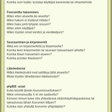
Kuinka voin lisätä / poistaa käyttäjiä kavereista tai vihamiehistä
Foorumilta hakeminen
Miten etsin alueelta tai alueilta?
Miksi hakuni ei löytänyt mitään?
Miksi haku johti tyhjään sivuun!?
Miten etsin käyttäjiä?
Miten löydän omat viestini ja viestiketjuni?
Seuraaminen ja kirjanmerkit
Mikä ero on kirjanmerkillä ja tilaamisella?
Kuinka teen kirjanmerkin tai seuraan haluamaani aihetta?
Kuinka tilaan haluamani alueen?
Kuinka poistan tilaukseni?
Liitetiedostot
Mitkä liitetiedostot ovat sallittuja tällä alueella?
Mistä löydän lähettämäni liitetiedostot?
phpBB -asiat
Kuka kirjoitti tämän foorumisovelluksen?
Miksi ominaisuutta X ei ole saatavilla?
Keneen minun tulee olla yhteydessä väärinkäytöstapauksissa tai
lakiasioissa tähän foorumiin liittyen?
Kuinka otan yhteyttä foorumin ylläpitäjään?