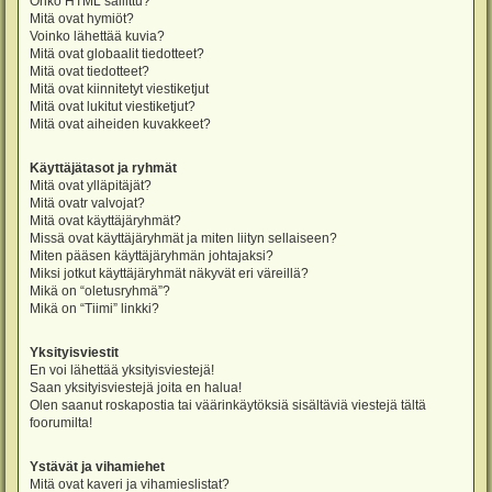
Onko HTML sallittu?
Mitä ovat hymiöt?
Voinko lähettää kuvia?
Mitä ovat globaalit tiedotteet?
Mitä ovat tiedotteet?
Mitä ovat kiinnitetyt viestiketjut
Mitä ovat lukitut viestiketjut?
Mitä ovat aiheiden kuvakkeet?
Käyttäjätasot ja ryhmät
Mitä ovat ylläpitäjät?
Mitä ovatr valvojat?
Mitä ovat käyttäjäryhmät?
Missä ovat käyttäjäryhmät ja miten liityn sellaiseen?
Miten pääsen käyttäjäryhmän johtajaksi?
Miksi jotkut käyttäjäryhmät näkyvät eri väreillä?
Mikä on “oletusryhmä”?
Mikä on “Tiimi” linkki?
Yksityisviestit
En voi lähettää yksityisviestejä!
Saan yksityisviestejä joita en halua!
Olen saanut roskapostia tai väärinkäytöksiä sisältäviä viestejä tältä
foorumilta!
Ystävät ja vihamiehet
Mitä ovat kaveri ja vihamieslistat?