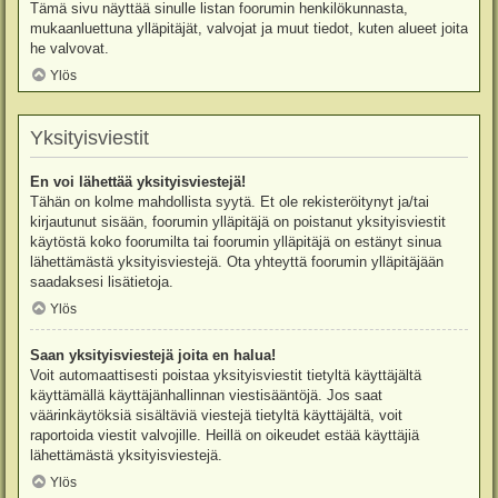
Tämä sivu näyttää sinulle listan foorumin henkilökunnasta,
mukaanluettuna ylläpitäjät, valvojat ja muut tiedot, kuten alueet joita
he valvovat.
Ylös
Yksityisviestit
En voi lähettää yksityisviestejä!
Tähän on kolme mahdollista syytä. Et ole rekisteröitynyt ja/tai
kirjautunut sisään, foorumin ylläpitäjä on poistanut yksityisviestit
käytöstä koko foorumilta tai foorumin ylläpitäjä on estänyt sinua
lähettämästä yksityisviestejä. Ota yhteyttä foorumin ylläpitäjään
saadaksesi lisätietoja.
Ylös
Saan yksityisviestejä joita en halua!
Voit automaattisesti poistaa yksityisviestit tietyltä käyttäjältä
käyttämällä käyttäjänhallinnan viestisääntöjä. Jos saat
väärinkäytöksiä sisältäviä viestejä tietyltä käyttäjältä, voit
raportoida viestit valvojille. Heillä on oikeudet estää käyttäjiä
lähettämästä yksityisviestejä.
Ylös