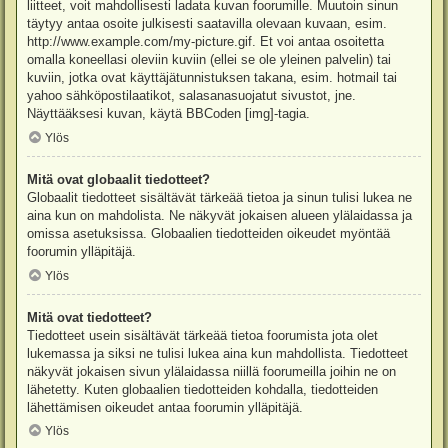
liitteet, voit mahdollisesti ladata kuvan foorumille. Muutoin sinun
täytyy antaa osoite julkisesti saatavilla olevaan kuvaan, esim.
http://www.example.com/my-picture.gif. Et voi antaa osoitetta
omalla koneellasi oleviin kuviin (ellei se ole yleinen palvelin) tai
kuviin, jotka ovat käyttäjätunnistuksen takana, esim. hotmail tai
yahoo sähköpostilaatikot, salasanasuojatut sivustot, jne.
Näyttääksesi kuvan, käytä BBCoden [img]-tagia.
Ylös
Mitä ovat globaalit tiedotteet?
Globaalit tiedotteet sisältävät tärkeää tietoa ja sinun tulisi lukea ne
aina kun on mahdolista. Ne näkyvät jokaisen alueen ylälaidassa ja
omissa asetuksissa. Globaalien tiedotteiden oikeudet myöntää
foorumin ylläpitäjä.
Ylös
Mitä ovat tiedotteet?
Tiedotteet usein sisältävät tärkeää tietoa foorumista jota olet
lukemassa ja siksi ne tulisi lukea aina kun mahdollista. Tiedotteet
näkyvät jokaisen sivun ylälaidassa niillä foorumeilla joihin ne on
lähetetty. Kuten globaalien tiedotteiden kohdalla, tiedotteiden
lähettämisen oikeudet antaa foorumin ylläpitäjä.
Ylös