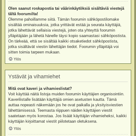
Olen saanut roskapostia tai väärinkäytöksiä sisältäviä viestejä
tältä foorumilta!
Olemme pahoillamme siitä. Tämän foorumin sähköpostilomake
sisältää ominaisuuksia, jotka yrittävät estää ja seurata käyttäjiä,
jotka lähettävät sellaisia viestejä, joten ota yhteyttä foorumin
ylläpitäjään ja lähetä hänelle täysi kopio saamastasi sähköpostista.
On tärkeää, että se sisältää kaikki otsaketiedot sähköpostista,
jotka sisältävät viestin lähettäjän tiedot. Foorumin ylläpitäjä voi
sitten toimia tarpeen mukaan.
Ylös
Ystävät ja vihamiehet
Mitä ovat kaveri ja vihamieslistat?
Voit käyttää näitä listoja muiden foorumin käyttäjien organisointiin.
Kaverilistalle lisätään käyttäjiä omien asetusten kautta. Tämä
auttaa nopeasti näkemään jos he ovat paikalla ja yksityisviestien
lähettämisessä. Teemasta riippuen näiden käyttäjien viestit
saatetaan myös korostaa. Jos lisäät käyttäjän vihamieheksi, kaikki
käyttäjän kirjoittamat viestit piilotetaan oletuksena.
Ylös