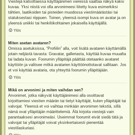
Viestejä katsottaessa käyttäjänimen vieressä saattaa näkyä kaksi
kuvaa. Yksi niistä voi olla arvonimeesi liitetty kuva esimerkiksi
tähtien, laatikoiden tai pisteiden muodossa viestimäärästäsi tai
statuksestasi riippuen. Toinen, yleensä isompi kuva on avatar ja on
yleensä uniikki tai henkilökohtainen jokaisella käyttäjällä.
Ylös
Miten asetan avataren?
Omissa asetuksissa, “Profiilin” alla, voit lisätä avataren käyttämällä
jotain neljästä tavasta: Gravatar, galleriasta, käyttää kuvaa muualta
tai ladata kuvan. Foorumin ylläpitäjä päättää otetaanko avataret
käyttöön ja valitsee mitkä avatarien käyttöönottotavat sallitaan. Jos
et voi käyttää avataria, ota yhteyttä foorumin ylläpitäjään.
Ylös
Mikä on arvonimi ja miten vaihdan sen?
Arvonimet, jotka näkyvät käyttäjänimesi alla osoittavat
kirjoittamiesi viestien määrän tai tietyt käyttäjät, kuten ylläpitäjät tai
valvojat. Yleensä et voi vaihtaa minkään arvonimen tekstiä, sillä
nämä ovat ylläpitäjän määrittelemiä. Älä kirjoita viestejä vain
parantaaksesi arvonimeäsi. Useimmat foorumit eivät siedä tätä ja
valvojat tai ylläpitäjät voivat yksinkertaisesti pienentää
viestilaskuriasi.