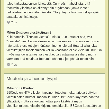
tulee tarkastaa ennen lähetystä. On myös mahdollista, että
foorumin ylläpitäjä on siirtänyt sinut ryhmään, jonka viestit
tarkistetaan ennen lähettämistä. Ota yhteyttä foorumin ylläpitäjään
saadaksesi lisätietoja.
Ylös
Miten tönäisen viestiketjuani?
Klikkaamalla “Tönaise viestiä” -linkkiä, kun katselet sitä, voit
“tönäistä” viestiketjua alueen ensimmäisen sivun yläosaan. Jos et
näe tätä, viestiketjujen tönäiseminen ei ole sallittua tai aika joka
viestiketjujen tönäisemisen välillä vaaditaan ei ole vielä kulunut. On
myös mahdollista nostaa viestiketjua vastaamalla siihen, mutta
varmista että noudatat foorumin sääntöjä jos päätät tehdä niin.
Ylös
Muotoilu ja aiheiden tyypit
Mikä on BBCode?
BBCode on HTML-kielen tapainen toteutus, joka tarjoaa tiettyjen
viestin osien muotoilumahdollisuuden. BBCoden käytöstä päättää
ylläpitäjä, mutta se voidaan ottaa pois käytöstä myös
viestikohtaisesti viestin kirjoituslomakkeella. BBCode itsessään on