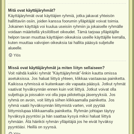
Mitä ovat käyttäjäryhmät?
Käyttäjäryhmät ovat käyttäjien ryhmiä, jotka jakavat yhteisön
hallittaviin osiin, joiden kanssa foorumin ylläpitäjät voivat toimia.
Jokainen käyttäjä voi kuulua useisiin ryhmiin ja jokaiselle ryhmälle
voidaan määritellä yksilölliset oikeudet. Tämä tarjoaa ylläpitäjille
helpon tavan muuttaa käyttäjien oikeuksia useille käyttäjille kerralla,
kuten muuttaa valvojien oikeuksia tai hallita pääsyä suljetulle
alueelle.
Ylös
Missä ovat käyttäjäryhmät ja miten liityn sellaiseen?
Voit nähdä kaikki ryhmät “Käyttäjäryhmät”-linkin kautta omissa
asetuksissa. Jos haluat liittyä yhteen, klikkaa vastaavaa painiketta.
Kaikissa ryhmissä ei kuitenkaan ole vapaata pääsyä. Jotkut ryhmät
vaativat hyväksynnän ennen kuin voit liittyä. Jotkut voivat olla
suljettuja ja joissakin voi olla jopa piilotettuja jäsenyyksiä. Jos
ryhmä on avoin, voit liittyä siihen klikkaamalla painiketta. Jos
ryhmä vaatii hyväksynnän liittymistä varten, voit pyytää
liittymislupaa klikkaamalla painiketta. Ryhmän johtajan täytyy
hyväksyä pyyntösi ja hän saattaa kysyä miksi haluat liittyä
ryhmään. Älä häiriköi ryhmän ylläpitäjiä jos he eivät hyväksy
pyyntöäsi. Heillä on syynsä.