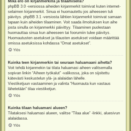
Mikä ero on kirjanmerkillä ja tilaamisella?
phpBB 3.0 -versiossa aiheiden kirjanmerkit toimivat kuten internet-
selaimen kirjanmerkit. Sinua ei huomautettu jos aiheeseen tuli
päivitys. phpBB 3.1 -versiosta lähtien kirjanmerkit toimivat samaan
tapaan kuin aiheiden tilaaminen. Voit saada ilmoituksen kun aihe
josta sinulla on kirjanmerkki päivittyy. Tilaaminen puolestaan
huomauttaa sinua kun aiheeseen tai foorumiin tulee päivitys.
Huomautusten asetukset ja tilausten asetukset voidaan määrittää
omissa asetuksissa kohdassa “Omat asetukset”.
Ylös
Kuinka teen kirjanmerkin tai seuraan haluamaani aihetta?
Voit tehdä kirjanmekin tai tilata haluamasi aiheen valitsemalla
sopivan linkin “Aiheen työkalut” -valikossa, joka on sijoitettu
kätevästi keskustelun ylä- ja alalaidan lähelle.
Viestiketjuun vastaaminen ja valinta “Huomauta kun vastaus
lähetetään” tilaa viestiketjun.
Ylös
Kuinka tilaan haluamani alueen?
Tilataksesi haluamasi alueen, valitse “Tilaa alue” -linkki, aluesivun
alalaidassa.
Ylös