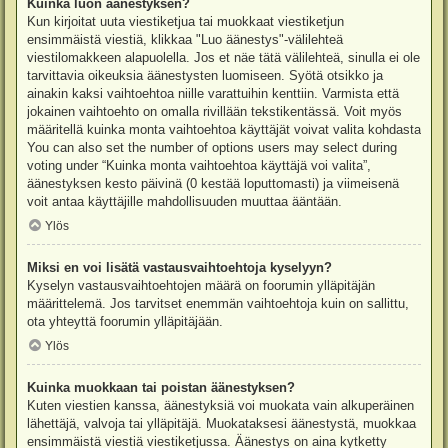
Kuinka luon äänestyksen?
Kun kirjoitat uuta viestiketjua tai muokkaat viestiketjun
ensimmäistä viestiä, klikkaa "Luo äänestys"-välilehteä
viestilomakkeen alapuolella. Jos et näe tätä välilehteä, sinulla ei ole
tarvittavia oikeuksia äänestysten luomiseen. Syötä otsikko ja
ainakin kaksi vaihtoehtoa niille varattuihin kenttiin. Varmista että
jokainen vaihtoehto on omalla rivillään tekstikentässä. Voit myös
määritellä kuinka monta vaihtoehtoa käyttäjät voivat valita kohdasta
You can also set the number of options users may select during
voting under “Kuinka monta vaihtoehtoa käyttäjä voi valita”,
äänestyksen kesto päivinä (0 kestää loputtomasti) ja viimeisenä
voit antaa käyttäjille mahdollisuuden muuttaa ääntään.
Ylös
Miksi en voi lisätä vastausvaihtoehtoja kyselyyn?
Kyselyn vastausvaihtoehtojen määrä on foorumin ylläpitäjän
määrittelemä. Jos tarvitset enemmän vaihtoehtoja kuin on sallittu,
ota yhteyttä foorumin ylläpitäjään.
Ylös
Kuinka muokkaan tai poistan äänestyksen?
Kuten viestien kanssa, äänestyksiä voi muokata vain alkuperäinen
lähettäjä, valvoja tai ylläpitäjä. Muokataksesi äänestystä, muokkaa
ensimmäistä viestiä viestiketjussa. Äänestys on aina kytketty