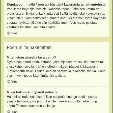
Kuinka voin lisätä / poistaa käyttäjiä kavereista tai vihamiehistä
Voit lisätä käyttäjiä listoihisi kahdella tapaa. Jokaisen käyttäjän
profiilissa on linkki jonka kautta voit lisätä heidät joko kavereihin tai
vihamiehiin. Vaihtoehtoisesti omista asetuksista voit lisätä käyttäjiä
suoraan syöttämällä heidän käyttäjänimen. Voit myös poistaa
käyttäjiä listaltasi samalta sivulta.
Ylös
Foorumilta hakeminen
Miten etsin alueelta tai alueilta?
Syötä hakutermi hakukenttään, joka sijaitsee etusivulla, alueen tai
viestiketjun sivulla. Tarkennettuun hakuun pääset klikkaamalla
“Tarkennettu haku”-linkkiä joka on saatavilla jokaisella sivulla. Haun
sijainti voi riippua käyttämästäsi tyylistä.
Ylös
Miksi hakuni ei löytänyt mitään?
Hakusi oli todennäköisesti liian epämääräinen ja sisälsi useita
yleisiä termejä, joita phpBB ei ole indeksoinut. Ole tarkempi ja
käytä Tarkennetun haun valintoja.
Ylös