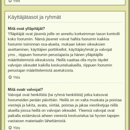
Ylös
Käyttäjätasot ja ryhmät
Mitä ovat ylläpitäjät?
Ylläpitäjät ovat jäseniä joille on annettu korkeimman tason kontrolli
koko foorumiin. Nämä jäsenet voivat hallita foorumin kaikkia
foorumin toiminnan osa-alueita, mukaan lukien oikeuksien
asettaminen, käyttäjien porttikiellot, käyttäjäryhmät ja valvojat
yms., riippuen foorumin perustajasta ja hänen ylläpitäjille
määrittelemistä oikeuksista. Heillä saattaa olla myös täydet
valvojan oikeudet kaikilla keskustelualueilla, riippuen foorumin
perustajan määrittelemistä asetuksista.
Ylös
Mitä ovatr valvojat?
Valvojat ovat henkilöitä (tai ryhmä henkilöitä) jotka katsovat
foorumeiden perään päivittäin. Heillä on on valta muokata ja poistaa
viestejä ja lukita, avata, siirtää, poistaa ja jakaa viestiketjuja niillä
alueilla joissa heillä on valvojan oikeudet. Yleensä valvojat ovat
paikalla estämässä aiheen vierestä keskustelua tai hyvien tapojen
vastaisen materiaalin lähettämistä.
Ylös