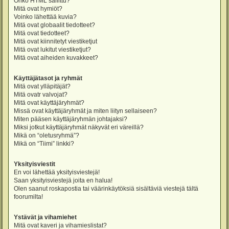
Onko HTML sallittu?
Mitä ovat hymiöt?
Voinko lähettää kuvia?
Mitä ovat globaalit tiedotteet?
Mitä ovat tiedotteet?
Mitä ovat kiinnitetyt viestiketjut
Mitä ovat lukitut viestiketjut?
Mitä ovat aiheiden kuvakkeet?
Käyttäjätasot ja ryhmät
Mitä ovat ylläpitäjät?
Mitä ovatr valvojat?
Mitä ovat käyttäjäryhmät?
Missä ovat käyttäjäryhmät ja miten liityn sellaiseen?
Miten pääsen käyttäjäryhmän johtajaksi?
Miksi jotkut käyttäjäryhmät näkyvät eri väreillä?
Mikä on “oletusryhmä”?
Mikä on “Tiimi” linkki?
Yksityisviestit
En voi lähettää yksityisviestejä!
Saan yksityisviestejä joita en halua!
Olen saanut roskapostia tai väärinkäytöksiä sisältäviä viestejä tältä
foorumilta!
Ystävät ja vihamiehet
Mitä ovat kaveri ja vihamieslistat?