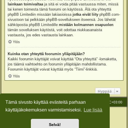
lainkaan toimivaltaa
ja sitä ei voida pitää vastuussa miten, missä
tai kenen toimesta tämä foorumi on käytössä. Älä ota yhteyttä
phpBB Limitediin missään lakiasioissa
jotka eivät liity
phpBB.com-
sivustoon tai pelkkään phpBB-sovellukseen itseensä. Jos lähetät
sähköpostia phpBB Limitedille
mistään kolmannen osapuolen
tämän sovelluksen käytöstä, voit odottaa niukkasanaista
vastausta, jos edes vastausta lainkaan.
Ylös
Kuinka otan yhteyttä foorumin ylläpitäjään?
Kaikki foorumin käyttäjät voivat käyttää “Ota yhteyttä” -lomaketta,
jos täämä vaihtoehto on foorumin ylläpitäjän mahdollistama.
Foorumin käyttäjät voivat käyttää myös “Tiimi”-linkkiä.
Ylös
Hyppää
Tämä sivusto käyttää evästeitä parhaan
Etusivu
Viesti Ylläpidolle
Kaikki ajat ovat
UTC+03:00
käyttäjäkokemuksen varmistamiseksi.
Lue lisää
Keskustelufoorumin ohjelmisto
phpBB
® Forum Software © phpBB Limited
Käännös: phpBB Suomi (lurttinen, harritapio, Pettis)
Style: Green-Style-Slim by Joyce&Luna
phpBB-Style-Design
Selvä!
Yksityisyys
|
Ehdot