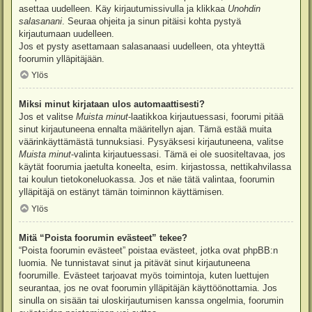
asettaa uudelleen. Käy kirjautumissivulla ja klikkaa
Unohdin
salasanani
. Seuraa ohjeita ja sinun pitäisi kohta pystyä
kirjautumaan uudelleen.
Jos et pysty asettamaan salasanaasi uudelleen, ota yhteyttä
foorumin ylläpitäjään.
Ylös
Miksi minut kirjataan ulos automaattisesti?
Jos et valitse
Muista minut
-laatikkoa kirjautuessasi, foorumi pitää
sinut kirjautuneena ennalta määritellyn ajan. Tämä estää muita
väärinkäyttämästä tunnuksiasi. Pysyäksesi kirjautuneena, valitse
Muista minut
-valinta kirjautuessasi. Tämä ei ole suositeltavaa, jos
käytät foorumia jaetulta koneelta, esim. kirjastossa, nettikahvilassa
tai koulun tietokoneluokassa. Jos et näe tätä valintaa, foorumin
ylläpitäjä on estänyt tämän toiminnon käyttämisen.
Ylös
Mitä “Poista foorumin evästeet” tekee?
“Poista foorumin evästeet” poistaa evästeet, jotka ovat phpBB:n
luomia. Ne tunnistavat sinut ja pitävät sinut kirjautuneena
foorumille. Evästeet tarjoavat myös toimintoja, kuten luettujen
seurantaa, jos ne ovat foorumin ylläpitäjän käyttöönottamia. Jos
sinulla on sisään tai uloskirjautumisen kanssa ongelmia, foorumin