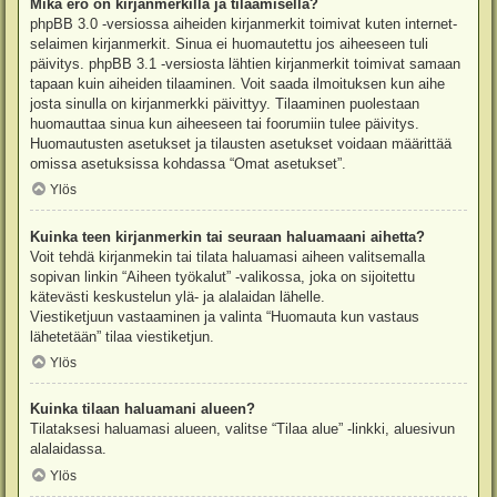
Mikä ero on kirjanmerkillä ja tilaamisella?
phpBB 3.0 -versiossa aiheiden kirjanmerkit toimivat kuten internet-
selaimen kirjanmerkit. Sinua ei huomautettu jos aiheeseen tuli
päivitys. phpBB 3.1 -versiosta lähtien kirjanmerkit toimivat samaan
tapaan kuin aiheiden tilaaminen. Voit saada ilmoituksen kun aihe
josta sinulla on kirjanmerkki päivittyy. Tilaaminen puolestaan
huomauttaa sinua kun aiheeseen tai foorumiin tulee päivitys.
Huomautusten asetukset ja tilausten asetukset voidaan määrittää
omissa asetuksissa kohdassa “Omat asetukset”.
Ylös
Kuinka teen kirjanmerkin tai seuraan haluamaani aihetta?
Voit tehdä kirjanmekin tai tilata haluamasi aiheen valitsemalla
sopivan linkin “Aiheen työkalut” -valikossa, joka on sijoitettu
kätevästi keskustelun ylä- ja alalaidan lähelle.
Viestiketjuun vastaaminen ja valinta “Huomauta kun vastaus
lähetetään” tilaa viestiketjun.
Ylös
Kuinka tilaan haluamani alueen?
Tilataksesi haluamasi alueen, valitse “Tilaa alue” -linkki, aluesivun
alalaidassa.
Ylös