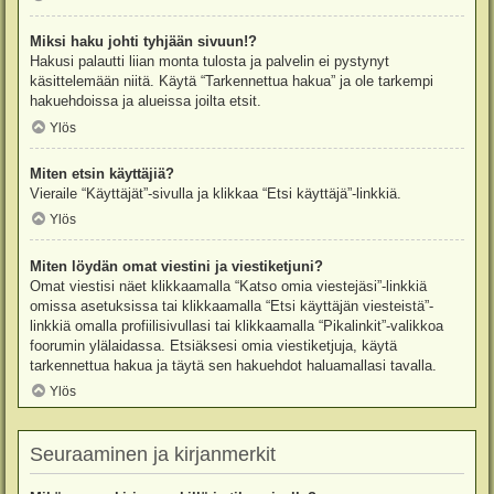
Miksi haku johti tyhjään sivuun!?
Hakusi palautti liian monta tulosta ja palvelin ei pystynyt
käsittelemään niitä. Käytä “Tarkennettua hakua” ja ole tarkempi
hakuehdoissa ja alueissa joilta etsit.
Ylös
Miten etsin käyttäjiä?
Vieraile “Käyttäjät”-sivulla ja klikkaa “Etsi käyttäjä”-linkkiä.
Ylös
Miten löydän omat viestini ja viestiketjuni?
Omat viestisi näet klikkaamalla “Katso omia viestejäsi”-linkkiä
omissa asetuksissa tai klikkaamalla “Etsi käyttäjän viesteistä”-
linkkiä omalla profiilisivullasi tai klikkaamalla “Pikalinkit”-valikkoa
foorumin ylälaidassa. Etsiäksesi omia viestiketjuja, käytä
tarkennettua hakua ja täytä sen hakuehdot haluamallasi tavalla.
Ylös
Seuraaminen ja kirjanmerkit