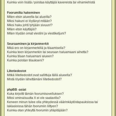
Kuinka voin lisätä / poistaa käyttäjiä kavereista tai vihamiehistä
Foorumilta hakeminen
Miten etsin alueelta tai alueilta?
Miksi hakuni ei löytänyt mitään?
Miksi haku johti tyhjään sivuun!?
Miten etsin käyttäjiä?
Miten löydän omat viestini ja viestiketjuni?
Seuraaminen ja kirjanmerkit
Mikä ero on kirjanmerkillä ja tilaamisella?
Kuinka teen kirjanmerkin tai seuraan haluamaani aihetta?
Kuinka tilaan haluamani alueen?
Kuinka poistan tilaukseni?
Liitetiedostot
Mitkä liitetiedostot ovat sallittuja tällä alueella?
Mistä löydän lähettämäni liitetiedostot?
phpBB -asiat
Kuka kirjoitti tämän foorumisovelluksen?
Miksi ominaisuutta X ei ole saatavilla?
Keneen minun tulee olla yhteydessä väärinkäytöstapauksissa tai
lakiasioissa tähän foorumiin liittyen?
Kuinka otan yhteyttä foorumin ylläpitäjään?