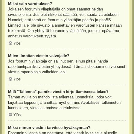
Miksi sain varoituksen?
Jokaisen foorumin ylläpitäjällä on omat säännöt heidän
sivustollensa. Jos olet rikkonut sääntöä, voit saada varoituksen.
Huomioi, että tämä on foorumin ylläpitäjän päätös ja phpBB
Limitedillä ei ole sivustolla annettavien varoitusten kanssa mitään
tekemistä. Ota yhteyttä foorumin ylläpitäjään, jos olet epävarma
annetun varoituksen syystä.
Ylös
Miten ilmoitan viestin valvojalle?
Jos foorumin ylläpitäjä on sallinut sen, sinun pitäisi nähdä
raportointipainike viestin yhteydessä. Tämän klikkaaminen vie sinut
viestin raportoinnin vaiheiden läpi.
Ylös
Mitä “Tallenna”-painike viestin kirjoittamisessa tekee?
Tämän avulla on mahdollista tallentaa luonnoksia, jotka voit
kirjoittaa loppuun ja lähettää myöhemmin. Avataksesi tallennetun
luonnoksen, vieraile komissa asetuksissa.
Ylös
Miksi minun viestini tarvitsee hyväksynnän?
Foorumin ylläpitäjä on päättänyt, että viestit kyseiselle alueelle