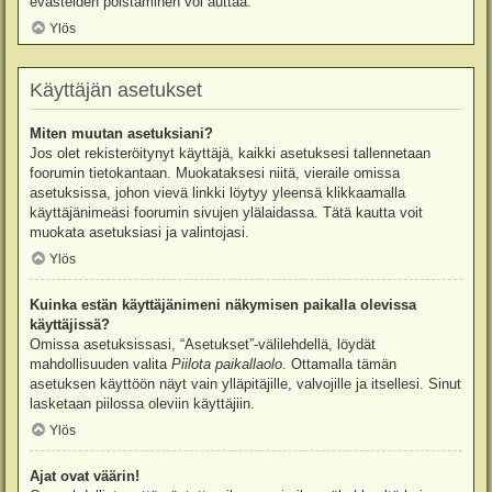
evästeiden poistaminen voi auttaa.
Ylös
Käyttäjän asetukset
Miten muutan asetuksiani?
Jos olet rekisteröitynyt käyttäjä, kaikki asetuksesi tallennetaan
foorumin tietokantaan. Muokataksesi niitä, vieraile omissa
asetuksissa, johon vievä linkki löytyy yleensä klikkaamalla
käyttäjänimeäsi foorumin sivujen ylälaidassa. Tätä kautta voit
muokata asetuksiasi ja valintojasi.
Ylös
Kuinka estän käyttäjänimeni näkymisen paikalla olevissa
käyttäjissä?
Omissa asetuksissasi, “Asetukset”-välilehdellä, löydät
mahdollisuuden valita
Piilota paikallaolo
. Ottamalla tämän
asetuksen käyttöön näyt vain ylläpitäjille, valvojille ja itsellesi. Sinut
lasketaan piilossa oleviin käyttäjiin.
Ylös
Ajat ovat väärin!