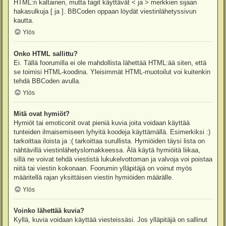
HTML:n kaltainen, mutta tagit käyttävät < ja > merkkien sijaan
hakasulkuja [ ja ]. BBCoden oppaan löydät viestinlähetyssivun
kautta.
Ylös
Onko HTML sallittu?
Ei. Tällä foorumilla ei ole mahdollista lähettää HTML:ää siten, että
se toimisi HTML-koodina. Yleisimmät HTML-muotoilut voi kuitenkin
tehdä BBCoden avulla.
Ylös
Mitä ovat hymiöt?
Hymiöt tai emoticonit ovat pieniä kuvia joita voidaan käyttää
tunteiden ilmaisemiseen lyhyitä koodeja käyttämällä. Esimerkiksi :)
tarkoittaa iloista ja :( tarkoittaa surullista. Hymiöiden täysi lista on
nähtävillä viestinlähetyslomakkeessa. Älä käytä hymiöitä liikaa,
sillä ne voivat tehdä viestistä lukukelvottoman ja valvoja voi poistaa
niitä tai viestin kokonaan. Foorumin ylläpitäjä on voinut myös
määritellä rajan yksittäisen viestin hymiöiden määrälle.
Ylös
Voinko lähettää kuvia?
Kyllä, kuvia voidaan käyttää viesteissäsi. Jos ylläpitäjä on sallinut