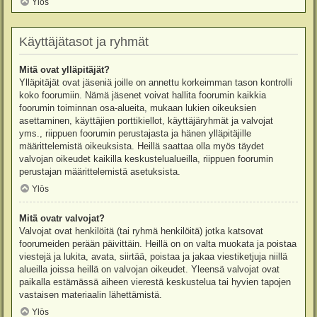
Ylös
Käyttäjätasot ja ryhmät
Mitä ovat ylläpitäjät?
Ylläpitäjät ovat jäseniä joille on annettu korkeimman tason kontrolli
koko foorumiin. Nämä jäsenet voivat hallita foorumin kaikkia
foorumin toiminnan osa-alueita, mukaan lukien oikeuksien
asettaminen, käyttäjien porttikiellot, käyttäjäryhmät ja valvojat
yms., riippuen foorumin perustajasta ja hänen ylläpitäjille
määrittelemistä oikeuksista. Heillä saattaa olla myös täydet
valvojan oikeudet kaikilla keskustelualueilla, riippuen foorumin
perustajan määrittelemistä asetuksista.
Ylös
Mitä ovatr valvojat?
Valvojat ovat henkilöitä (tai ryhmä henkilöitä) jotka katsovat
foorumeiden perään päivittäin. Heillä on on valta muokata ja poistaa
viestejä ja lukita, avata, siirtää, poistaa ja jakaa viestiketjuja niillä
alueilla joissa heillä on valvojan oikeudet. Yleensä valvojat ovat
paikalla estämässä aiheen vierestä keskustelua tai hyvien tapojen
vastaisen materiaalin lähettämistä.
Ylös