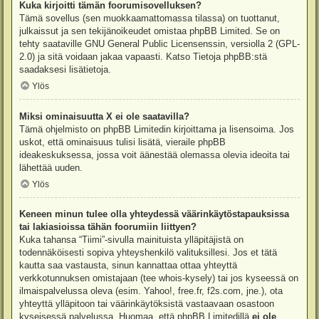
Kuka kirjoitti tämän foorumisovelluksen?
Tämä sovellus (sen muokkaamattomassa tilassa) on tuottanut,
julkaissut ja sen tekijänoikeudet omistaa
phpBB Limited
. Se on
tehty saataville GNU General Public Licensenssin, versiolla 2 (GPL-
2.0) ja sitä voidaan jakaa vapaasti. Katso
Tietoja phpBB:stä
saadaksesi lisätietoja.
Ylös
Miksi ominaisuutta X ei ole saatavilla?
Tämä ohjelmisto on phpBB Limitedin kirjoittama ja lisensoima. Jos
uskot, että ominaisuus tulisi lisätä, vieraile
phpBB
ideakeskuksessa
, jossa voit äänestää olemassa olevia ideoita tai
lähettää uuden.
Ylös
Keneen minun tulee olla yhteydessä väärinkäytöstapauksissa
tai lakiasioissa tähän foorumiin liittyen?
Kuka tahansa “Tiimi”-sivulla mainituista ylläpitäjistä on
todennäköisesti sopiva yhteyshenkilö valituksillesi. Jos et tätä
kautta saa vastausta, sinun kannattaa ottaa yhteyttä
verkkotunnuksen omistajaan (tee
whois-kysely
) tai jos kyseessä on
ilmaispalvelussa oleva (esim. Yahoo!, free.fr, f2s.com, jne.), ota
yhteyttä ylläpitoon tai väärinkäytöksistä vastaavaan osastoon
kyseisessä palvelussa. Huomaa, että phpBB Limitedillä
ei ole