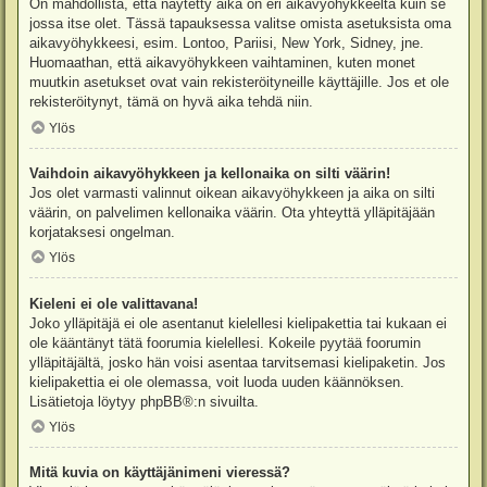
On mahdollista, että näytetty aika on eri aikavyöhykkeeltä kuin se
jossa itse olet. Tässä tapauksessa valitse omista asetuksista oma
aikavyöhykkeesi, esim. Lontoo, Pariisi, New York, Sidney, jne.
Huomaathan, että aikavyöhykkeen vaihtaminen, kuten monet
muutkin asetukset ovat vain rekisteröityneille käyttäjille. Jos et ole
rekisteröitynyt, tämä on hyvä aika tehdä niin.
Ylös
Vaihdoin aikavyöhykkeen ja kellonaika on silti väärin!
Jos olet varmasti valinnut oikean aikavyöhykkeen ja aika on silti
väärin, on palvelimen kellonaika väärin. Ota yhteyttä ylläpitäjään
korjataksesi ongelman.
Ylös
Kieleni ei ole valittavana!
Joko ylläpitäjä ei ole asentanut kielellesi kielipakettia tai kukaan ei
ole kääntänyt tätä foorumia kielellesi. Kokeile pyytää foorumin
ylläpitäjältä, josko hän voisi asentaa tarvitsemasi kielipaketin. Jos
kielipakettia ei ole olemassa, voit luoda uuden käännöksen.
Lisätietoja löytyy
phpBB
®:n sivuilta.
Ylös
Mitä kuvia on käyttäjänimeni vieressä?