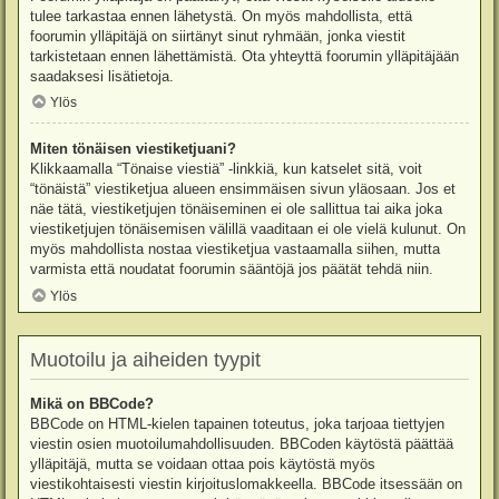
tulee tarkastaa ennen lähetystä. On myös mahdollista, että
foorumin ylläpitäjä on siirtänyt sinut ryhmään, jonka viestit
tarkistetaan ennen lähettämistä. Ota yhteyttä foorumin ylläpitäjään
saadaksesi lisätietoja.
Ylös
Miten tönäisen viestiketjuani?
Klikkaamalla “Tönaise viestiä” -linkkiä, kun katselet sitä, voit
“tönäistä” viestiketjua alueen ensimmäisen sivun yläosaan. Jos et
näe tätä, viestiketjujen tönäiseminen ei ole sallittua tai aika joka
viestiketjujen tönäisemisen välillä vaaditaan ei ole vielä kulunut. On
myös mahdollista nostaa viestiketjua vastaamalla siihen, mutta
varmista että noudatat foorumin sääntöjä jos päätät tehdä niin.
Ylös
Muotoilu ja aiheiden tyypit
Mikä on BBCode?
BBCode on HTML-kielen tapainen toteutus, joka tarjoaa tiettyjen
viestin osien muotoilumahdollisuuden. BBCoden käytöstä päättää
ylläpitäjä, mutta se voidaan ottaa pois käytöstä myös
viestikohtaisesti viestin kirjoituslomakkeella. BBCode itsessään on