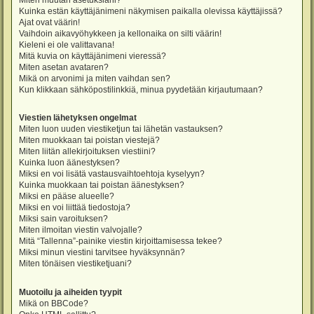
Miten muutan asetuksiani?
Kuinka estän käyttäjänimeni näkymisen paikalla olevissa käyttäjissä?
Ajat ovat väärin!
Vaihdoin aikavyöhykkeen ja kellonaika on silti väärin!
Kieleni ei ole valittavana!
Mitä kuvia on käyttäjänimeni vieressä?
Miten asetan avataren?
Mikä on arvonimi ja miten vaihdan sen?
Kun klikkaan sähköpostilinkkiä, minua pyydetään kirjautumaan?
Viestien lähetyksen ongelmat
Miten luon uuden viestiketjun tai lähetän vastauksen?
Miten muokkaan tai poistan viestejä?
Miten liitän allekirjoituksen viestiini?
Kuinka luon äänestyksen?
Miksi en voi lisätä vastausvaihtoehtoja kyselyyn?
Kuinka muokkaan tai poistan äänestyksen?
Miksi en pääse alueelle?
Miksi en voi liittää tiedostoja?
Miksi sain varoituksen?
Miten ilmoitan viestin valvojalle?
Mitä “Tallenna”-painike viestin kirjoittamisessa tekee?
Miksi minun viestini tarvitsee hyväksynnän?
Miten tönäisen viestiketjuani?
Muotoilu ja aiheiden tyypit
Mikä on BBCode?