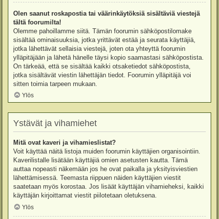
Olen saanut roskapostia tai väärinkäytöksiä sisältäviä viestejä
tältä foorumilta!
Olemme pahoillamme siitä. Tämän foorumin sähköpostilomake
sisältää ominaisuuksia, jotka yrittävät estää ja seurata käyttäjiä,
jotka lähettävät sellaisia viestejä, joten ota yhteyttä foorumin
ylläpitäjään ja lähetä hänelle täysi kopio saamastasi sähköpostista.
On tärkeää, että se sisältää kaikki otsaketiedot sähköpostista,
jotka sisältävät viestin lähettäjän tiedot. Foorumin ylläpitäjä voi
sitten toimia tarpeen mukaan.
Ylös
Ystävät ja vihamiehet
Mitä ovat kaveri ja vihamieslistat?
Voit käyttää näitä listoja muiden foorumin käyttäjien organisointiin.
Kaverilistalle lisätään käyttäjiä omien asetusten kautta. Tämä
auttaa nopeasti näkemään jos he ovat paikalla ja yksityisviestien
lähettämisessä. Teemasta riippuen näiden käyttäjien viestit
saatetaan myös korostaa. Jos lisäät käyttäjän vihamieheksi, kaikki
käyttäjän kirjoittamat viestit piilotetaan oletuksena.
Ylös