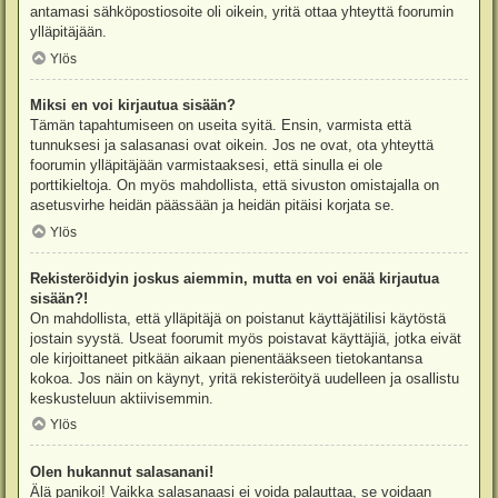
antamasi sähköpostiosoite oli oikein, yritä ottaa yhteyttä foorumin
ylläpitäjään.
Ylös
Miksi en voi kirjautua sisään?
Tämän tapahtumiseen on useita syitä. Ensin, varmista että
tunnuksesi ja salasanasi ovat oikein. Jos ne ovat, ota yhteyttä
foorumin ylläpitäjään varmistaaksesi, että sinulla ei ole
porttikieltoja. On myös mahdollista, että sivuston omistajalla on
asetusvirhe heidän päässään ja heidän pitäisi korjata se.
Ylös
Rekisteröidyin joskus aiemmin, mutta en voi enää kirjautua
sisään?!
On mahdollista, että ylläpitäjä on poistanut käyttäjätilisi käytöstä
jostain syystä. Useat foorumit myös poistavat käyttäjiä, jotka eivät
ole kirjoittaneet pitkään aikaan pienentääkseen tietokantansa
kokoa. Jos näin on käynyt, yritä rekisteröityä uudelleen ja osallistu
keskusteluun aktiivisemmin.
Ylös
Olen hukannut salasanani!
Älä panikoi! Vaikka salasanaasi ei voida palauttaa, se voidaan