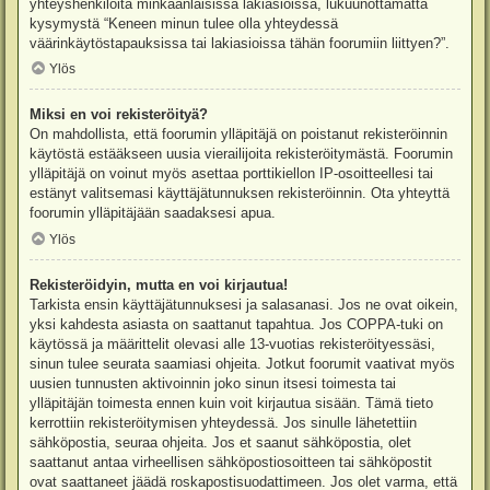
yhteyshenkilöitä minkäänlaisissa lakiasioissa, lukuunottamatta
kysymystä “Keneen minun tulee olla yhteydessä
väärinkäytöstapauksissa tai lakiasioissa tähän foorumiin liittyen?”.
Ylös
Miksi en voi rekisteröityä?
On mahdollista, että foorumin ylläpitäjä on poistanut rekisteröinnin
käytöstä estääkseen uusia vierailijoita rekisteröitymästä. Foorumin
ylläpitäjä on voinut myös asettaa porttikiellon IP-osoitteellesi tai
estänyt valitsemasi käyttäjätunnuksen rekisteröinnin. Ota yhteyttä
foorumin ylläpitäjään saadaksesi apua.
Ylös
Rekisteröidyin, mutta en voi kirjautua!
Tarkista ensin käyttäjätunnuksesi ja salasanasi. Jos ne ovat oikein,
yksi kahdesta asiasta on saattanut tapahtua. Jos COPPA-tuki on
käytössä ja määrittelit olevasi alle 13-vuotias rekisteröityessäsi,
sinun tulee seurata saamiasi ohjeita. Jotkut foorumit vaativat myös
uusien tunnusten aktivoinnin joko sinun itsesi toimesta tai
ylläpitäjän toimesta ennen kuin voit kirjautua sisään. Tämä tieto
kerrottiin rekisteröitymisen yhteydessä. Jos sinulle lähetettiin
sähköpostia, seuraa ohjeita. Jos et saanut sähköpostia, olet
saattanut antaa virheellisen sähköpostiosoitteen tai sähköpostit
ovat saattaneet jäädä roskapostisuodattimeen. Jos olet varma, että