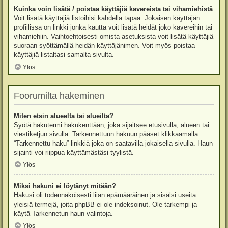
Kuinka voin lisätä / poistaa käyttäjiä kavereista tai vihamiehistä
Voit lisätä käyttäjiä listoihisi kahdella tapaa. Jokaisen käyttäjän
profiilissa on linkki jonka kautta voit lisätä heidät joko kavereihin tai
vihamiehiin. Vaihtoehtoisesti omista asetuksista voit lisätä käyttäjiä
suoraan syöttämällä heidän käyttäjänimen. Voit myös poistaa
käyttäjiä listaltasi samalta sivulta.
Ylös
Foorumilta hakeminen
Miten etsin alueelta tai alueilta?
Syötä hakutermi hakukenttään, joka sijaitsee etusivulla, alueen tai
viestiketjun sivulla. Tarkennettuun hakuun pääset klikkaamalla
“Tarkennettu haku”-linkkiä joka on saatavilla jokaisella sivulla. Haun
sijainti voi riippua käyttämästäsi tyylistä.
Ylös
Miksi hakuni ei löytänyt mitään?
Hakusi oli todennäköisesti liian epämääräinen ja sisälsi useita
yleisiä termejä, joita phpBB ei ole indeksoinut. Ole tarkempi ja
käytä Tarkennetun haun valintoja.
Ylös