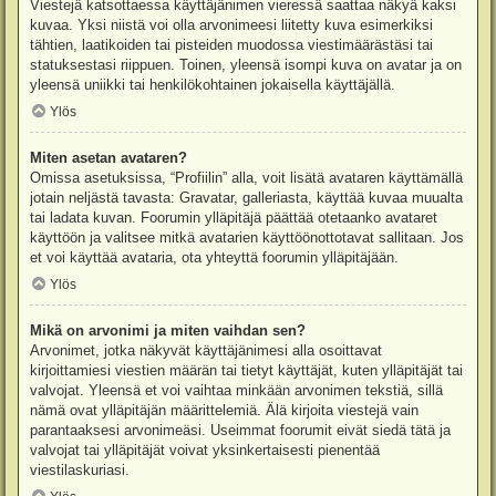
Viestejä katsottaessa käyttäjänimen vieressä saattaa näkyä kaksi
kuvaa. Yksi niistä voi olla arvonimeesi liitetty kuva esimerkiksi
tähtien, laatikoiden tai pisteiden muodossa viestimäärästäsi tai
statuksestasi riippuen. Toinen, yleensä isompi kuva on avatar ja on
yleensä uniikki tai henkilökohtainen jokaisella käyttäjällä.
Ylös
Miten asetan avataren?
Omissa asetuksissa, “Profiilin” alla, voit lisätä avataren käyttämällä
jotain neljästä tavasta: Gravatar, galleriasta, käyttää kuvaa muualta
tai ladata kuvan. Foorumin ylläpitäjä päättää otetaanko avataret
käyttöön ja valitsee mitkä avatarien käyttöönottotavat sallitaan. Jos
et voi käyttää avataria, ota yhteyttä foorumin ylläpitäjään.
Ylös
Mikä on arvonimi ja miten vaihdan sen?
Arvonimet, jotka näkyvät käyttäjänimesi alla osoittavat
kirjoittamiesi viestien määrän tai tietyt käyttäjät, kuten ylläpitäjät tai
valvojat. Yleensä et voi vaihtaa minkään arvonimen tekstiä, sillä
nämä ovat ylläpitäjän määrittelemiä. Älä kirjoita viestejä vain
parantaaksesi arvonimeäsi. Useimmat foorumit eivät siedä tätä ja
valvojat tai ylläpitäjät voivat yksinkertaisesti pienentää
viestilaskuriasi.