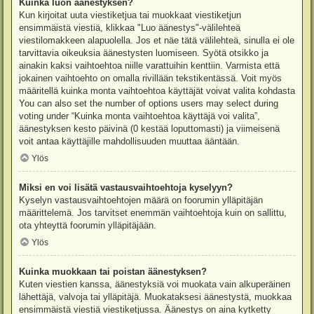
Kuinka luon äänestyksen?
Kun kirjoitat uuta viestiketjua tai muokkaat viestiketjun
ensimmäistä viestiä, klikkaa "Luo äänestys"-välilehteä
viestilomakkeen alapuolella. Jos et näe tätä välilehteä, sinulla ei ole
tarvittavia oikeuksia äänestysten luomiseen. Syötä otsikko ja
ainakin kaksi vaihtoehtoa niille varattuihin kenttiin. Varmista että
jokainen vaihtoehto on omalla rivillään tekstikentässä. Voit myös
määritellä kuinka monta vaihtoehtoa käyttäjät voivat valita kohdasta
You can also set the number of options users may select during
voting under “Kuinka monta vaihtoehtoa käyttäjä voi valita”,
äänestyksen kesto päivinä (0 kestää loputtomasti) ja viimeisenä
voit antaa käyttäjille mahdollisuuden muuttaa ääntään.
Ylös
Miksi en voi lisätä vastausvaihtoehtoja kyselyyn?
Kyselyn vastausvaihtoehtojen määrä on foorumin ylläpitäjän
määrittelemä. Jos tarvitset enemmän vaihtoehtoja kuin on sallittu,
ota yhteyttä foorumin ylläpitäjään.
Ylös
Kuinka muokkaan tai poistan äänestyksen?
Kuten viestien kanssa, äänestyksiä voi muokata vain alkuperäinen
lähettäjä, valvoja tai ylläpitäjä. Muokataksesi äänestystä, muokkaa
ensimmäistä viestiä viestiketjussa. Äänestys on aina kytketty