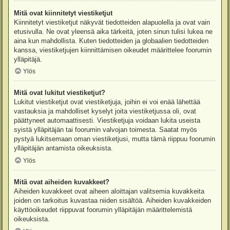
Mitä ovat kiinnitetyt viestiketjut
Kiinnitetyt viestiketjut näkyvät tiedotteiden alapuolella ja ovat vain
etusivulla. Ne ovat yleensä aika tärkeitä, joten sinun tulisi lukea ne
aina kun mahdollista. Kuten tiedotteiden ja globaalien tiedotteiden
kanssa, viestiketjujen kiinnittämisen oikeudet määrittelee foorumin
ylläpitäjä.
Ylös
Mitä ovat lukitut viestiketjut?
Lukitut viestiketjut ovat viestiketjuja, joihin ei voi enää lähettää
vastauksia ja mahdolliset kyselyt joita viestiketjussa oli, ovat
päättyneet automaattisesti. Viestiketjuja voidaan lukita useista
syistä ylläpitäjän tai foorumin valvojan toimesta. Saatat myös
pystyä lukitsemaan oman viestiketjusi, mutta tämä riippuu foorumin
ylläpitäjän antamista oikeuksista.
Ylös
Mitä ovat aiheiden kuvakkeet?
Aiheiden kuvakkeet ovat aiheen aloittajan valitsemia kuvakkeita
joiden on tarkoitus kuvastaa niiden sisältöä. Aiheiden kuvakkeiden
käyttöoikeudet riippuvat foorumin ylläpitäjän määrittelemistä
oikeuksista.