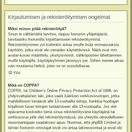
Kirjautumisen ja rekisteröitymisen ongelmat
Miksi minun pitää rekisteröityä?
Sinun ei välttämättä tarvitse, riippuu foorumin ylläpitäjästä,
tarvitaanko foorumilla kirjoittamiseen rekisteröitymistä.
Rekisteröityminen voi kuitenkin antaa sinulle lisää ominaisuuksia
käyttöön, jotka eivät ole vieraiden käytettävissä. Näitä ovat mm.
avatar-kuvan määrittely, yksityisviestit, sähköpostien lähettäminen
muille käyttäjille, käyttäjäryhmien jäsenyys jne. Siihen menee aikaa
vain muutamia hetkiä, joten se on suositeltavaa.
Ylös
Mikä on COPPA?
COPPA, tai Children’s Online Privacy Protection Act of 1998, on
yhdysvaltalainen laki, joka vaatii kaikkien verkkosivustojen, jotka
mahdollisesti keräävät alle 13-vuotiailta tietoja, hankkia huoltajan
kirjallisen luvan tietojen keräämiseen alle 13-vuotiaalta. Jos olet
epävarma koskeeko tämä sinua rekisteröityvänä käyttäjänä tai
verkkosivua jolle olet rekisteröitymässä, ota yhteyttä oikeudelliseen
neuvonantajaan saadaksesi apua. Huomaa, että phpBB Limited ja
tämän foorumin omistajat eivät voi antaa lakineuvontaa ja eivät ole