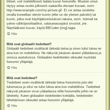
liitteet, voit mahdollisesti ladata kuvan foorumille. Muutoin sinun
täytyy antaa osoite julkisesti saatavilla olevaan kuvaan, esim.
http://www.example.com/my-picture.gif. Et voi antaa osoitetta
omalla koneellasi oleviin kuviin (ellei se ole yleinen palvelin) tai
kuviin, jotka ovat käyttäjätunnistuksen takana, esim. hotmail tai
yahoo sähköpostilaatikot, salasanasuojatut sivustot, jne.
Näyttääksesi kuvan, käytä BBCoden [img]-tagia.
Ylös
Mitä ovat globaalit tiedotteet?
Globaalit tiedotteet sisältävät tärkeää tietoa ja sinun tulisi lukea ne
aina kun on mahdolista. Ne näkyvät jokaisen alueen ylälaidassa ja
omissa asetuksissa. Globaalien tiedotteiden oikeudet myöntää
foorumin ylläpitäjä.
Ylös
Mitä ovat tiedotteet?
Tiedotteet usein sisältävät tärkeää tietoa foorumista jota olet
lukemassa ja siksi ne tulisi lukea aina kun mahdollista. Tiedotteet
näkyvät jokaisen sivun ylälaidassa niillä foorumeilla joihin ne on
lähetetty. Kuten globaalien tiedotteiden kohdalla, tiedotteiden
lähettämisen oikeudet antaa foorumin ylläpitäjä.
Ylös