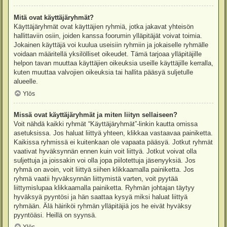
Mitä ovat käyttäjäryhmät?
Käyttäjäryhmät ovat käyttäjien ryhmiä, jotka jakavat yhteisön
hallittaviin osiin, joiden kanssa foorumin ylläpitäjät voivat toimia.
Jokainen käyttäjä voi kuulua useisiin ryhmiin ja jokaiselle ryhmälle
voidaan määritellä yksilölliset oikeudet. Tämä tarjoaa ylläpitäjille
helpon tavan muuttaa käyttäjien oikeuksia useille käyttäjille kerralla,
kuten muuttaa valvojien oikeuksia tai hallita pääsyä suljetulle
alueelle.
Ylös
Missä ovat käyttäjäryhmät ja miten liityn sellaiseen?
Voit nähdä kaikki ryhmät “Käyttäjäryhmät”-linkin kautta omissa
asetuksissa. Jos haluat liittyä yhteen, klikkaa vastaavaa painiketta.
Kaikissa ryhmissä ei kuitenkaan ole vapaata pääsyä. Jotkut ryhmät
vaativat hyväksynnän ennen kuin voit liittyä. Jotkut voivat olla
suljettuja ja joissakin voi olla jopa piilotettuja jäsenyyksiä. Jos
ryhmä on avoin, voit liittyä siihen klikkaamalla painiketta. Jos
ryhmä vaatii hyväksynnän liittymistä varten, voit pyytää
liittymislupaa klikkaamalla painiketta. Ryhmän johtajan täytyy
hyväksyä pyyntösi ja hän saattaa kysyä miksi haluat liittyä
ryhmään. Älä häiriköi ryhmän ylläpitäjiä jos he eivät hyväksy
pyyntöäsi. Heillä on syynsä.