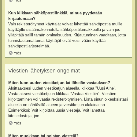
Ylös
Kun klikkaan sähköpostilinkkiä, minua pyydetään
kirjautumaan?
Vain rekisteröityneet käyttäjät voivat lähettää sähköpostia muille
käyttäjille sisäänrakennetulla sähköpostilomakkeella ja vain jos
ylläpitäjä sallii tämän ominaisuuden. Kirjautuminen vaaditaan, jotta
tunnistautumattomat käyttäjät eivät voisi väärinkäyttää
sähköpostijärjestelmää.
Ylös
Viestien lähetyksen ongelmat
Miten luon uuden viestiketjun tai lähetän vastauksen?
Aloittaaksesi uuden viestiketjun alueella, klikkaa "Uusi Aihe".
Vastataksesi viestiketjuun klikkaa "Vastaa Viestiin". Viestien
kirjoittaminen voi vaatia rekisteröitymisen. Lista sinun oikeuksistasi
alueella on nähtävillä alueen ja viestiketjun alalaidassa.
Esimerkiksi: Voit kirjoittaa uusia viestejä, Voit lähettää
liitetiedostoja, jne.
Ylös
Miten muokkaan tai poistan viestejä?