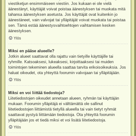
viestiketjun ensimmäiseen viestiin. Jos kukaan ei ole vielä
äänestänyt, käyttäjät voivat poistaa äänestyksen tai muokata mitä
tahansa äänestyksen asetusta. Jos käyttäjät ovat kuitenkin jo
äänestäneet, vain valvojat tai ylläpitäjät voivat muokata tai poistaa
sen. Tämä estää äänestysvaihtoehtojen vaihtamisen kesken
äänestyksen.
Ylös
Miksi en pääse alueelle?
Jotkin alueet saattavat olla rajattu vain tietyille käyttäjille tai
ryhmille. Katsoaksesi, lukeaksesi, kirjoittaaksesi tai muiden
toimintojen tekeminen alueella saattaa tarvita erikoisoikeuksia. Jos
haluat oikeudet, ota yhteyttä foorumin valvojaan tai ylläpitäjään.
Ylös
Miksi en voi liittää tiedostoja?
Liitetiedostojen oikeudet annetaan alueen, ryhmän tai käyttäjän
mukaan. Foorumin ylläpitäjä ei välttämättä ole sallinut
liitetiedostojen liittämistä tietyllä alueella tai vain tietyt ryhmät
saattavat pystyä liittämään tiedostoja. Ota yhteyttä foorumin
ylläpitäjään jos et tiedä miksi et voi lisätä liitetiedostoja.
Ylös