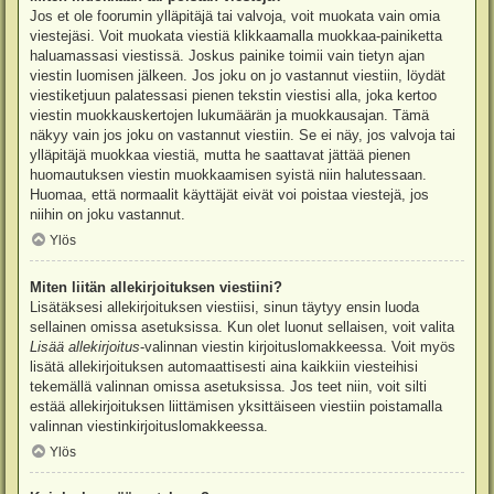
Jos et ole foorumin ylläpitäjä tai valvoja, voit muokata vain omia
viestejäsi. Voit muokata viestiä klikkaamalla muokkaa-painiketta
haluamassasi viestissä. Joskus painike toimii vain tietyn ajan
viestin luomisen jälkeen. Jos joku on jo vastannut viestiin, löydät
viestiketjuun palatessasi pienen tekstin viestisi alla, joka kertoo
viestin muokkauskertojen lukumäärän ja muokkausajan. Tämä
näkyy vain jos joku on vastannut viestiin. Se ei näy, jos valvoja tai
ylläpitäjä muokkaa viestiä, mutta he saattavat jättää pienen
huomautuksen viestin muokkaamisen syistä niin halutessaan.
Huomaa, että normaalit käyttäjät eivät voi poistaa viestejä, jos
niihin on joku vastannut.
Ylös
Miten liitän allekirjoituksen viestiini?
Lisätäksesi allekirjoituksen viestiisi, sinun täytyy ensin luoda
sellainen omissa asetuksissa. Kun olet luonut sellaisen, voit valita
Lisää allekirjoitus
-valinnan viestin kirjoituslomakkeessa. Voit myös
lisätä allekirjoituksen automaattisesti aina kaikkiin viesteihisi
tekemällä valinnan omissa asetuksissa. Jos teet niin, voit silti
estää allekirjoituksen liittämisen yksittäiseen viestiin poistamalla
valinnan viestinkirjoituslomakkeessa.
Ylös