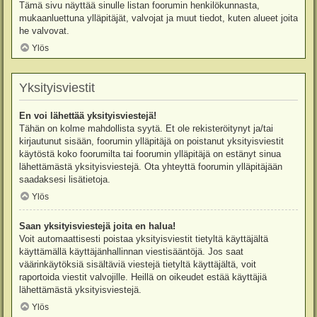
Tämä sivu näyttää sinulle listan foorumin henkilökunnasta,
mukaanluettuna ylläpitäjät, valvojat ja muut tiedot, kuten alueet joita
he valvovat.
Ylös
Yksityisviestit
En voi lähettää yksityisviestejä!
Tähän on kolme mahdollista syytä. Et ole rekisteröitynyt ja/tai
kirjautunut sisään, foorumin ylläpitäjä on poistanut yksityisviestit
käytöstä koko foorumilta tai foorumin ylläpitäjä on estänyt sinua
lähettämästä yksityisviestejä. Ota yhteyttä foorumin ylläpitäjään
saadaksesi lisätietoja.
Ylös
Saan yksityisviestejä joita en halua!
Voit automaattisesti poistaa yksityisviestit tietyltä käyttäjältä
käyttämällä käyttäjänhallinnan viestisääntöjä. Jos saat
väärinkäytöksiä sisältäviä viestejä tietyltä käyttäjältä, voit
raportoida viestit valvojille. Heillä on oikeudet estää käyttäjiä
lähettämästä yksityisviestejä.
Ylös