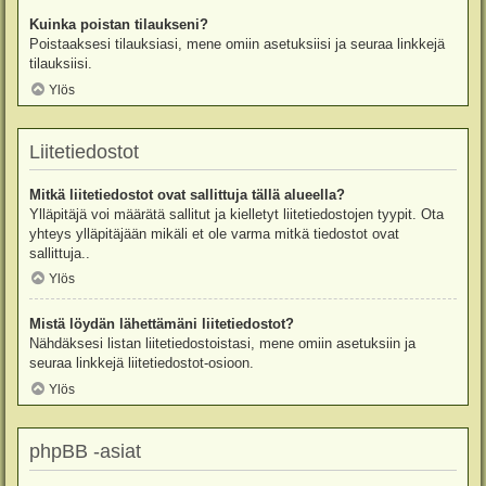
Kuinka poistan tilaukseni?
Poistaaksesi tilauksiasi, mene omiin asetuksiisi ja seuraa linkkejä
tilauksiisi.
Ylös
Liitetiedostot
Mitkä liitetiedostot ovat sallittuja tällä alueella?
Ylläpitäjä voi määrätä sallitut ja kielletyt liitetiedostojen tyypit. Ota
yhteys ylläpitäjään mikäli et ole varma mitkä tiedostot ovat
sallittuja..
Ylös
Mistä löydän lähettämäni liitetiedostot?
Nähdäksesi listan liitetiedostoistasi, mene omiin asetuksiin ja
seuraa linkkejä liitetiedostot-osioon.
Ylös
phpBB -asiat