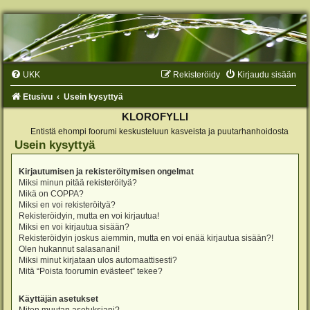
UKK
Rekisteröidy
Kirjaudu sisään
Etusivu
Usein kysyttyä
KLOROFYLLI
Entistä ehompi foorumi keskusteluun kasveista ja puutarhanhoidosta
Usein kysyttyä
Kirjautumisen ja rekisteröitymisen ongelmat
Miksi minun pitää rekisteröityä?
Mikä on COPPA?
Miksi en voi rekisteröityä?
Rekisteröidyin, mutta en voi kirjautua!
Miksi en voi kirjautua sisään?
Rekisteröidyin joskus aiemmin, mutta en voi enää kirjautua sisään?!
Olen hukannut salasanani!
Miksi minut kirjataan ulos automaattisesti?
Mitä “Poista foorumin evästeet” tekee?
Käyttäjän asetukset