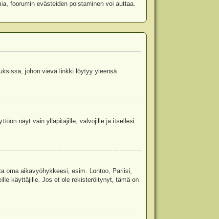
mia, foorumin evästeiden poistaminen voi auttaa.
uksissa, johon vievä linkki löytyy yleensä
ön näyt vain ylläpitäjille, valvojille ja itsellesi.
sta oma aikavyöhykkeesi, esim. Lontoo, Pariisi,
 käyttäjille. Jos et ole rekisteröitynyt, tämä on