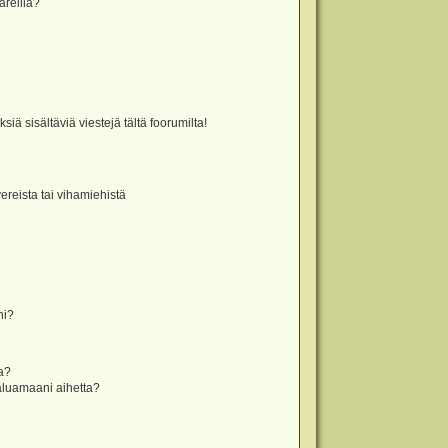
äreillä?
iä sisältäviä viestejä tältä foorumilta!
vereista tai vihamiehistä
ni?
la?
aluamaani aihetta?