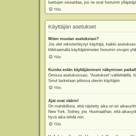
luettujen seurantaa, jos ne ovat foorumin ylläpit
Ylös
Käyttäjän asetukset
Miten muutan asetuksiani?
Jos olet rekisteröitynyt käyttäjä, kaikki asetukse
klikkaamalla käyttäjänimeäsi foorumin sivujen yläl
Ylös
Kuinka estän käyttäjänimeni näkymisen paikall
Omissa asetuksissasi, “Asetukset”-välilehdellä, l
Sinut lasketaan piilossa oleviin käyttäjiin.
Ylös
Ajat ovat väärin!
On mahdollista, että näytetty aika on eri aikavyö
New York, Sidney, jne. Huomaathan, että aikavyöhy
hyvä aika tehdä niin.
Ylös