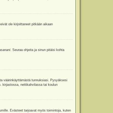
eivät ole kirjoittaneet pitkään aikaan
asanani
. Seuraa ohjeita ja sinun pitäisi kohta
uita väärinkäyttämästä tunnuksiasi. Pysyäksesi
. kirjastossa, nettikahvilassa tai koulun
umille. Evästeet tarjoavat myös toimintoja, kuten