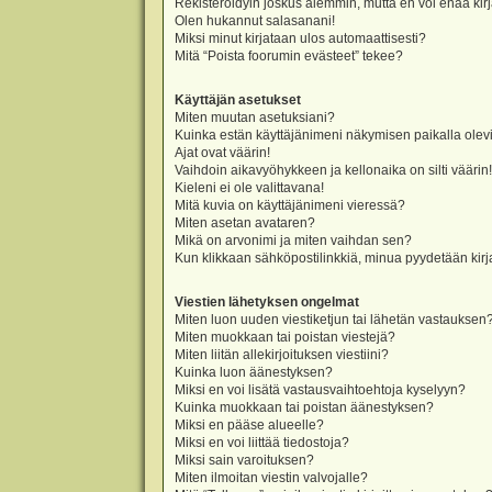
Rekisteröidyin joskus aiemmin, mutta en voi enää kir
Olen hukannut salasanani!
Miksi minut kirjataan ulos automaattisesti?
Mitä “Poista foorumin evästeet” tekee?
Käyttäjän asetukset
Miten muutan asetuksiani?
Kuinka estän käyttäjänimeni näkymisen paikalla olevi
Ajat ovat väärin!
Vaihdoin aikavyöhykkeen ja kellonaika on silti väärin!
Kieleni ei ole valittavana!
Mitä kuvia on käyttäjänimeni vieressä?
Miten asetan avataren?
Mikä on arvonimi ja miten vaihdan sen?
Kun klikkaan sähköpostilinkkiä, minua pyydetään ki
Viestien lähetyksen ongelmat
Miten luon uuden viestiketjun tai lähetän vastauksen
Miten muokkaan tai poistan viestejä?
Miten liitän allekirjoituksen viestiini?
Kuinka luon äänestyksen?
Miksi en voi lisätä vastausvaihtoehtoja kyselyyn?
Kuinka muokkaan tai poistan äänestyksen?
Miksi en pääse alueelle?
Miksi en voi liittää tiedostoja?
Miksi sain varoituksen?
Miten ilmoitan viestin valvojalle?