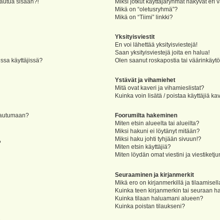
jautua sisään?!
Miksi jotkut käyttäjäryhmät näkyvät eri v
Mikä on “oletusryhmä”?
Mikä on “Tiimi” linkki?
Yksityisviestit
En voi lähettää yksityisviestejä!
Saan yksityisviestejä joita en halua!
ssa käyttäjissä?
Olen saanut roskapostia tai väärinkäytöks
Ystävät ja vihamiehet
Mitä ovat kaveri ja vihamieslistat?
Kuinka voin lisätä / poistaa käyttäjiä ka
rjautumaan?
Foorumilta hakeminen
Miten etsin alueelta tai alueilta?
Miksi hakuni ei löytänyt mitään?
Miksi haku johti tyhjään sivuun!?
?
Miten etsin käyttäjiä?
Miten löydän omat viestini ja viestiketju
Seuraaminen ja kirjanmerkit
Mikä ero on kirjanmerkillä ja tilaamisel
Kuinka teen kirjanmerkin tai seuraan h
Kuinka tilaan haluamani alueen?
Kuinka poistan tilaukseni?