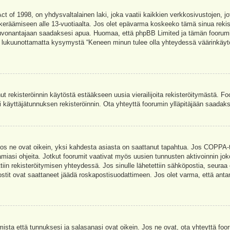
t of 1998, on yhdysvaltalainen laki, joka vaatii kaikkien verkkosivustojen, jot
jen keräämiseen alle 13-vuotiaalta. Jos olet epävarma koskeeko tämä sinua rekis
euvonantajaan saadaksesi apua. Huomaa, että phpBB Limited ja tämän foorumin 
a, lukuunottamatta kysymystä “Keneen minun tulee olla yhteydessä väärinkäytö
nut rekisteröinnin käytöstä estääkseen uusia vierailijoita rekisteröitymästä. F
asi käyttäjätunnuksen rekisteröinnin. Ota yhteyttä foorumin ylläpitäjään saadak
Jos ne ovat oikein, yksi kahdesta asiasta on saattanut tapahtua. Jos COPPA-tuk
amiasi ohjeita. Jotkut foorumit vaativat myös uusien tunnusten aktivoinnin joko
ttiin rekisteröitymisen yhteydessä. Jos sinulle lähetettiin sähköpostia, seuraa
stit ovat saattaneet jäädä roskapostisuodattimeen. Jos olet varma, että antam
ta että tunnuksesi ja salasanasi ovat oikein. Jos ne ovat, ota yhteyttä fooru