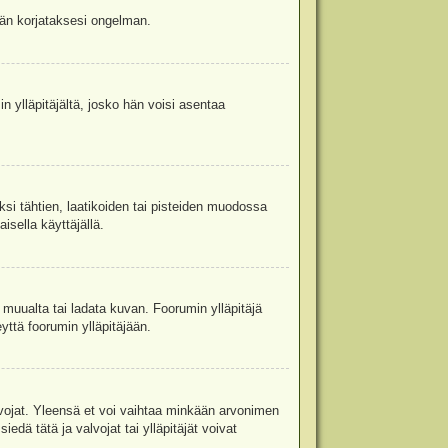
jään korjataksesi ongelman.
in ylläpitäjältä, josko hän voisi asentaa
ksi tähtien, laatikoiden tai pisteiden muodossa
isella käyttäjällä.
a muualta tai ladata kuvan. Foorumin ylläpitäjä
yttä foorumin ylläpitäjään.
valvojat. Yleensä et voi vaihtaa minkään arvonimen
edä tätä ja valvojat tai ylläpitäjät voivat