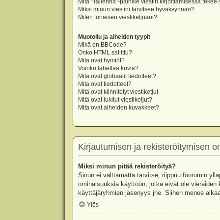
Mitä “Tallenna”-painike viestin kirjoittamisessa tekee
Miksi minun viestini tarvitsee hyväksynnän?
Miten tönäisen viestiketjuani?
Muotoilu ja aiheiden tyypit
Mikä on BBCode?
Onko HTML sallittu?
Mitä ovat hymiöt?
Voinko lähettää kuvia?
Mitä ovat globaalit tiedotteet?
Mitä ovat tiedotteet?
Mitä ovat kiinnitetyt viestiketjut
Mitä ovat lukitut viestiketjut?
Mitä ovat aiheiden kuvakkeet?
Kirjautumisen ja rekisteröitymisen 
Miksi minun pitää rekisteröityä?
Sinun ei välttämättä tarvitse, riippuu foorumin yllä
ominaisuuksia käyttöön, jotka eivät ole vieraiden 
käyttäjäryhmien jäsenyys jne. Siihen menee aikaa
Ylös