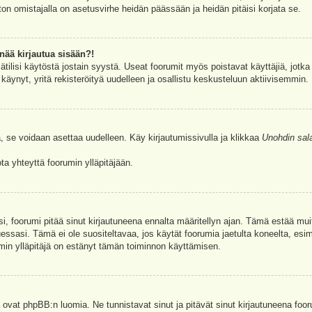
ston omistajalla on asetusvirhe heidän päässään ja heidän pitäisi korjata se.
nää kirjautua sisään?!
jätilisi käytöstä jostain syystä. Useat foorumit myös poistavat käyttäjiä, jotka 
äynyt, yritä rekisteröityä uudelleen ja osallistu keskusteluun aktiivisemmin.
, se voidaan asettaa uudelleen. Käy kirjautumissivulla ja klikkaa
Unohdin sal
a yhteyttä foorumin ylläpitäjään.
asi, foorumi pitää sinut kirjautuneena ennalta määritellyn ajan. Tämä estää m
tuessasi. Tämä ei ole suositeltavaa, jos käytät foorumia jaetulta koneelta, esim
umin ylläpitäjä on estänyt tämän toiminnon käyttämisen.
 ovat phpBB:n luomia. Ne tunnistavat sinut ja pitävät sinut kirjautuneena foor