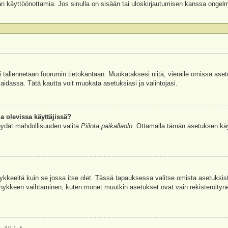
äjän käyttöönottamia. Jos sinulla on sisään tai uloskirjautumisen kanssa ongel
si tallennetaan foorumin tietokantaan. Muokataksesi niitä, vieraile omissa aset
aidassa. Tätä kautta voit muokata asetuksiasi ja valintojasi.
a olevissa käyttäjissä?
öydät mahdollisuuden valita
Piilota paikallaolo
. Ottamalla tämän asetuksen käyttö
hykkeeltä kuin se jossa itse olet. Tässä tapauksessa valitse omista asetuksi
kkeen vaihtaminen, kuten monet muutkin asetukset ovat vain rekisteröityneille