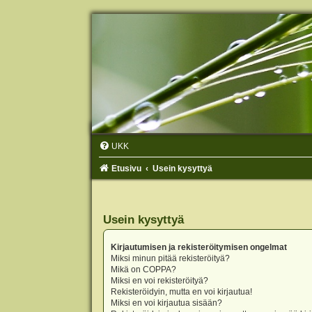
UKK
Etusivu
Usein kysyttyä
Usein kysyttyä
Kirjautumisen ja rekisteröitymisen ongelmat
Miksi minun pitää rekisteröityä?
Mikä on COPPA?
Miksi en voi rekisteröityä?
Rekisteröidyin, mutta en voi kirjautua!
Miksi en voi kirjautua sisään?