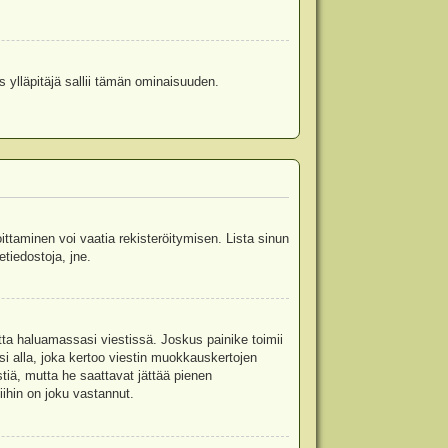
s ylläpitäjä sallii tämän ominaisuuden.
oittaminen voi vaatia rekisteröitymisen. Lista sinun
etiedostoja, jne.
etta haluamassasi viestissä. Joskus painike toimii
isi alla, joka kertoo viestin muokkauskertojen
tiä, mutta he saattavat jättää pienen
ihin on joku vastannut.