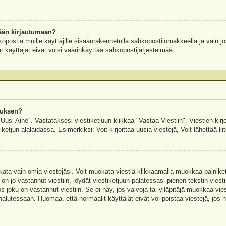
ään kirjautumaan?
köpostia muille käyttäjille sisäänrakennetulla sähköpostilomakkeella ja vain jo
 käyttäjät eivät voisi väärinkäyttää sähköpostijärjestelmää.
auksen?
"Uusi Aihe". Vastataksesi viestiketjuun klikkaa "Vastaa Viestiin". Viestien kirj
ketjun alalaidassa. Esimerkiksi: Voit kirjoittaa uusia viestejä, Voit lähettää liit
uokata vain omia viestejäsi. Voit muokata viestiä klikkaamalla muokkaa-painik
 on jo vastannut viestiin, löydät viestiketjuun palatessasi pienen tekstin viest
oku on vastannut viestiin. Se ei näy, jos valvoja tai ylläpitäjä muokkaa vies
utessaan. Huomaa, että normaalit käyttäjät eivät voi poistaa viestejä, jos ni