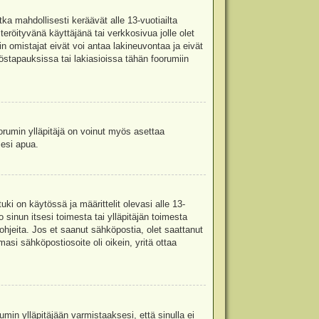
ka mahdollisesti keräävät alle 13-vuotiailta
teröityvänä käyttäjänä tai verkkosivua jolle olet
omistajat eivät voi antaa lakineuvontaa ja eivät
stapauksissa tai lakiasioissa tähän foorumiin
oorumin ylläpitäjä on voinut myös asettaa
sesi apua.
i on käytössä ja määrittelit olevasi alle 13-
 sinun itsesi toimesta tai ylläpitäjän toimesta
 ohjeita. Jos et saanut sähköpostia, olet saattanut
asi sähköpostiosoite oli oikein, yritä ottaa
min ylläpitäjään varmistaaksesi, että sinulla ei