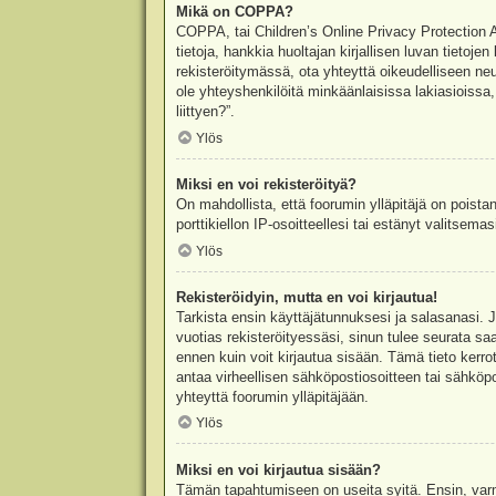
Mikä on COPPA?
COPPA, tai Children’s Online Privacy Protection Ac
tietoja, hankkia huoltajan kirjallisen luvan tieto
rekisteröitymässä, ota yhteyttä oikeudelliseen n
ole yhteyshenkilöitä minkäänlaisissa lakiasioiss
liittyen?”.
Ylös
Miksi en voi rekisteröityä?
On mahdollista, että foorumin ylläpitäjä on poista
porttikiellon IP-osoitteellesi tai estänyt valitsem
Ylös
Rekisteröidyin, mutta en voi kirjautua!
Tarkista ensin käyttäjätunnuksesi ja salasanasi. 
vuotias rekisteröityessäsi, sinun tulee seurata sa
ennen kuin voit kirjautua sisään. Tämä tieto kerro
antaa virheellisen sähköpostiosoitteen tai sähköpo
yhteyttä foorumin ylläpitäjään.
Ylös
Miksi en voi kirjautua sisään?
Tämän tapahtumiseen on useita syitä. Ensin, varmis