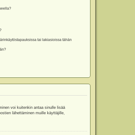
lueella?
?
rinkäytöstapauksissa tai lakiasioissa tähän
ään?
minen voi kuitenkin antaa sinulle lisää
stien lähettäminen muille käyttäjille,