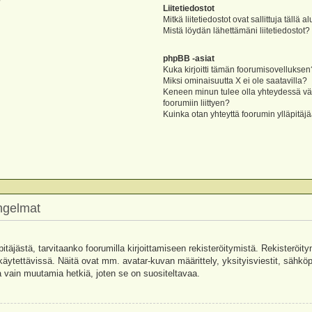
?
Liitetiedostot
Mitkä liitetiedostot ovat sallittuja tällä a
Mistä löydän lähettämäni liitetiedostot?
phpBB -asiat
Kuka kirjoitti tämän foorumisovelluksen
Miksi ominaisuutta X ei ole saatavilla?
Keneen minun tulee olla yhteydessä vää
foorumiin liittyen?
Kuinka otan yhteyttä foorumin ylläpitäj
ongelmat
pitäjästä, tarvitaanko foorumilla kirjoittamiseen rekisteröitymistä. Rekisteröity
käytettävissä. Näitä ovat mm. avatar-kuvan määrittely, yksityisviestit, sähköpo
 vain muutamia hetkiä, joten se on suositeltavaa.