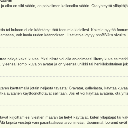
väärin!
a aika on silti väärin, on palvelimen kellonaika väärin. Ota yhteyttä ylläpitä
ettia tai kukaan ei ole kääntänyt tätä foorumia kielellesi. Kokeile pyytää foorum
e olemassa, voit luoda uuden käännöksen. Lisätietoja löytyy
phpBB
®:n sivuilta.
aa näkyä kaksi kuvaa. Yksi niistä voi olla arvonimeesi liitetty kuva esimerki
, yleensä isompi kuva on avatar ja on yleensä uniikki tai henkilökohtainen joka
vataren käyttämällä jotain neljästä tavasta: Gravatar, galleriasta, käyttää kuva
kä avatarien käyttöönottotavat sallitaan. Jos et voi käyttää avataria, ota yhte
avat kirjoittamiesi viestien määrän tai tietyt käyttäjät, kuten ylläpitäjät tai 
 Älä kirjoita viestejä vain parantaaksesi arvonimeäsi. Useimmat foorumit eivät si