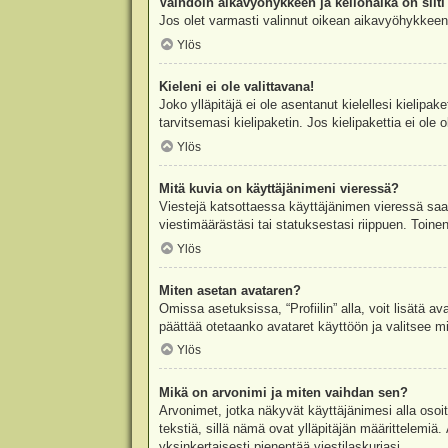
Vaihdoin aikavyöhykkeen ja kellonaika on silti 
Jos olet varmasti valinnut oikean aikavyöhykkeen j
Ylös
Kieleni ei ole valittavana!
Joko ylläpitäjä ei ole asentanut kielellesi kielipak
tarvitsemasi kielipaketin. Jos kielipakettia ei ol
Ylös
Mitä kuvia on käyttäjänimeni vieressä?
Viestejä katsottaessa käyttäjänimen vieressä saatt
viestimäärästäsi tai statuksestasi riippuen. Toinen
Ylös
Miten asetan avataren?
Omissa asetuksissa, “Profiilin” alla, voit lisätä a
päättää otetaanko avataret käyttöön ja valitsee mit
Ylös
Mikä on arvonimi ja miten vaihdan sen?
Arvonimet, jotka näkyvät käyttäjänimesi alla osoitt
tekstiä, sillä nämä ovat ylläpitäjän määrittelemiä.
yksinkertaisesti pienentää viestilaskuriasi.