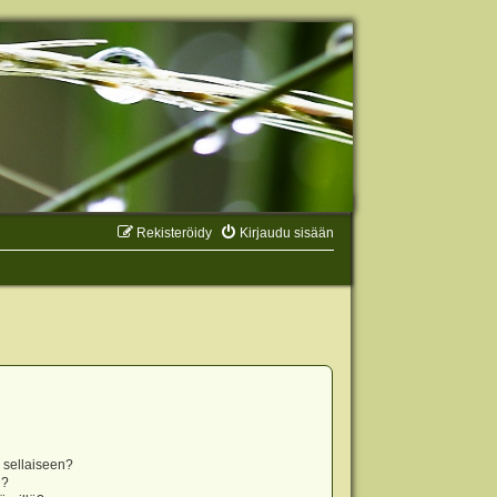
Rekisteröidy
Kirjaudu sisään
n sellaiseen?
i?