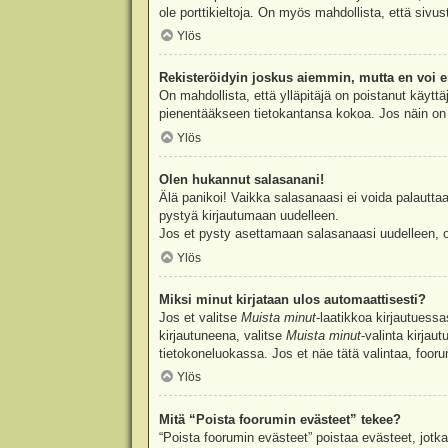
ole porttikieltoja. On myös mahdollista, että sivu
Ylös
Rekisteröidyin joskus aiemmin, mutta en voi e
On mahdollista, että ylläpitäjä on poistanut käyttä
pienentääkseen tietokantansa kokoa. Jos näin on k
Ylös
Olen hukannut salasanani!
Älä panikoi! Vaikka salasanaasi ei voida palauttaa
pystyä kirjautumaan uudelleen.
Jos et pysty asettamaan salasanaasi uudelleen, ot
Ylös
Miksi minut kirjataan ulos automaattisesti?
Jos et valitse
Muista minut
-laatikkoa kirjautuess
kirjautuneena, valitse
Muista minut
-valinta kirjau
tietokoneluokassa. Jos et näe tätä valintaa, foor
Ylös
Mitä “Poista foorumin evästeet” tekee?
“Poista foorumin evästeet” poistaa evästeet, jotka