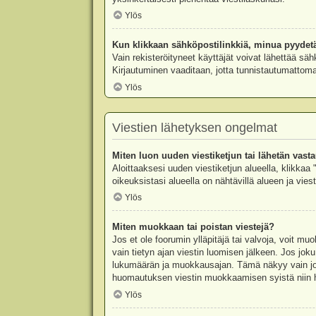
Ylös
Kun klikkaan sähköpostilinkkiä, minua pyydet
Vain rekisteröityneet käyttäjät voivat lähettää säh
Kirjautuminen vaaditaan, jotta tunnistautumattomat
Ylös
Viestien lähetyksen ongelmat
Miten luon uuden viestiketjun tai lähetän vast
Aloittaaksesi uuden viestiketjun alueella, klikkaa 
oikeuksistasi alueella on nähtävillä alueen ja viesti
Ylös
Miten muokkaan tai poistan viestejä?
Jos et ole foorumin ylläpitäjä tai valvoja, voit m
vain tietyn ajan viestin luomisen jälkeen. Jos joku
lukumäärän ja muokkausajan. Tämä näkyy vain jos j
huomautuksen viestin muokkaamisen syistä niin hal
Ylös