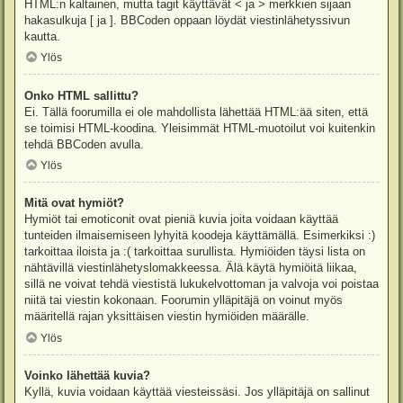
HTML:n kaltainen, mutta tagit käyttävät < ja > merkkien sijaan
hakasulkuja [ ja ]. BBCoden oppaan löydät viestinlähetyssivun
kautta.
Ylös
Onko HTML sallittu?
Ei. Tällä foorumilla ei ole mahdollista lähettää HTML:ää siten, että
se toimisi HTML-koodina. Yleisimmät HTML-muotoilut voi kuitenkin
tehdä BBCoden avulla.
Ylös
Mitä ovat hymiöt?
Hymiöt tai emoticonit ovat pieniä kuvia joita voidaan käyttää
tunteiden ilmaisemiseen lyhyitä koodeja käyttämällä. Esimerkiksi :)
tarkoittaa iloista ja :( tarkoittaa surullista. Hymiöiden täysi lista on
nähtävillä viestinlähetyslomakkeessa. Älä käytä hymiöitä liikaa,
sillä ne voivat tehdä viestistä lukukelvottoman ja valvoja voi poistaa
niitä tai viestin kokonaan. Foorumin ylläpitäjä on voinut myös
määritellä rajan yksittäisen viestin hymiöiden määrälle.
Ylös
Voinko lähettää kuvia?
Kyllä, kuvia voidaan käyttää viesteissäsi. Jos ylläpitäjä on sallinut