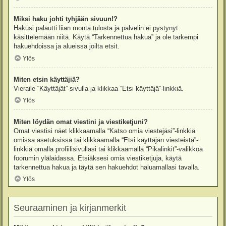
Miksi haku johti tyhjään sivuun!?
Hakusi palautti liian monta tulosta ja palvelin ei pystynyt
käsittelemään niitä. Käytä “Tarkennettua hakua” ja ole tarkempi
hakuehdoissa ja alueissa joilta etsit.
Ylös
Miten etsin käyttäjiä?
Vieraile “Käyttäjät”-sivulla ja klikkaa “Etsi käyttäjä”-linkkiä.
Ylös
Miten löydän omat viestini ja viestiketjuni?
Omat viestisi näet klikkaamalla “Katso omia viestejäsi”-linkkiä
omissa asetuksissa tai klikkaamalla “Etsi käyttäjän viesteistä”-
linkkiä omalla profiilisivullasi tai klikkaamalla “Pikalinkit”-valikkoa
foorumin ylälaidassa. Etsiäksesi omia viestiketjuja, käytä
tarkennettua hakua ja täytä sen hakuehdot haluamallasi tavalla.
Ylös
Seuraaminen ja kirjanmerkit