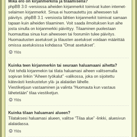
Mikä ero on kirjanmerkillä ja tilaamisella?
phpBB 3.0 -versiossa aiheiden kirjanmerkit toimivat kuten internet-
selaimen kirjanmerkit. Sinua ei huomautettu jos aiheeseen tuli
päivitys. phpBB 3.1 -versiosta lähtien kirjanmerkit toimivat samaan
tapaan kuin aiheiden tilaaminen. Voit saada ilmoituksen kun aihe
josta sinulla on kirjanmerkki päivittyy. Tilaaminen puolestaan
huomauttaa sinua kun aiheeseen tai foorumiin tulee päivitys.
Huomautusten asetukset ja tilausten asetukset voidaan määrittää
omissa asetuksissa kohdassa “Omat asetukset”.
Ylös
Kuinka teen kirjanmerkin tai seuraan haluamaani aihetta?
Voit tehdä kirjanmekin tai tilata haluamasi aiheen valitsemalla
sopivan linkin “Aiheen työkalut” -valikossa, joka on sijoitettu
kätevästi keskustelun ylä- ja alalaidan lähelle.
Viestiketjuun vastaaminen ja valinta “Huomauta kun vastaus
lähetetään” tilaa viestiketjun.
Ylös
Kuinka tilaan haluamani alueen?
Tilataksesi haluamasi alueen, valitse “Tilaa alue” -linkki, aluesivun
alalaidassa.
Ylös