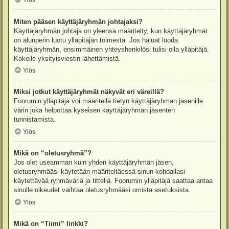
Ylös
Miten pääsen käyttäjäryhmän johtajaksi?
Käyttäjäryhmän johtaja on yleensä määritelty, kun käyttäjäryhmät
on alunperin luotu ylläpitäjän toimesta. Jos haluat luoda
käyttäjäryhmän, ensimmäinen yhteyshenkilösi tulisi olla ylläpitäjä.
Kokeile yksityisviestin lähettämistä.
Ylös
Miksi jotkut käyttäjäryhmät näkyvät eri väreillä?
Foorumin ylläpitäjä voi määritellä tietyn käyttäjäryhmän jäsenille
värin joka helpottaa kyseisen käyttäjäryhmän jäsenten
tunnistamista.
Ylös
Mikä on “oletusryhmä”?
Jos olet useamman kuin yhden käyttäjäryhmän jäsen,
oletusryhmääsi käytetään määriteltäessä sinun kohdallasi
käytettävää ryhmäväriä ja titteliä. Foorumin ylläpitäjä saattaa antaa
sinulle oikeudet vaihtaa oletusryhmääsi omista asetuksista.
Ylös
Mikä on “Tiimi” linkki?