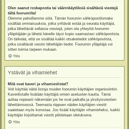
Olen saanut roskapostia tai väärinkäytöksiä sisältäviä viestejä
tältä foorumilta!
Olemme pahoillamme siitä. Tämän foorumin sähköpostilomake
sisältää ominaisuuksia, jotka yrittävät estää ja seurata käyttäjiä,
jotka lähettävät sellaisia viestejä, joten ota yhteyttä foorumin
ylläpitäjään ja lähetä hänelle täysi kopio saamastasi sähköpostista.
On tärkeää, että se sisältää kaikki otsaketiedot sähköpostista,
jotka sisältävät viestin lähettäjän tiedot. Foorumin ylläpitäjä voi
sitten toimia tarpeen mukaan.
Ylös
Ystävät ja vihamiehet
Mitä ovat kaveri ja vihamieslistat?
Voit käyttää näitä listoja muiden foorumin käyttäjien organisointiin.
Kaverilistalle lisätään käyttäjiä omien asetusten kautta. Tämä
auttaa nopeasti näkemään jos he ovat paikalla ja yksityisviestien
lähettämisessä. Teemasta riippuen näiden käyttäjien viestit
saatetaan myös korostaa. Jos lisäät käyttäjän vihamieheksi, kaikki
käyttäjän kirjoittamat viestit piilotetaan oletuksena.
Ylös