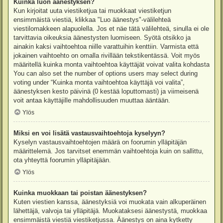
Kuinka luon äänestyksen?
Kun kirjoitat uuta viestiketjua tai muokkaat viestiketjun
ensimmäistä viestiä, klikkaa "Luo äänestys"-välilehteä
viestilomakkeen alapuolella. Jos et näe tätä välilehteä, sinulla ei ole
tarvittavia oikeuksia äänestysten luomiseen. Syötä otsikko ja
ainakin kaksi vaihtoehtoa niille varattuihin kenttiin. Varmista että
jokainen vaihtoehto on omalla rivillään tekstikentässä. Voit myös
määritellä kuinka monta vaihtoehtoa käyttäjät voivat valita kohdasta
You can also set the number of options users may select during
voting under “Kuinka monta vaihtoehtoa käyttäjä voi valita”,
äänestyksen kesto päivinä (0 kestää loputtomasti) ja viimeisenä
voit antaa käyttäjille mahdollisuuden muuttaa ääntään.
Ylös
Miksi en voi lisätä vastausvaihtoehtoja kyselyyn?
Kyselyn vastausvaihtoehtojen määrä on foorumin ylläpitäjän
määrittelemä. Jos tarvitset enemmän vaihtoehtoja kuin on sallittu,
ota yhteyttä foorumin ylläpitäjään.
Ylös
Kuinka muokkaan tai poistan äänestyksen?
Kuten viestien kanssa, äänestyksiä voi muokata vain alkuperäinen
lähettäjä, valvoja tai ylläpitäjä. Muokataksesi äänestystä, muokkaa
ensimmäistä viestiä viestiketjussa. Äänestys on aina kytketty