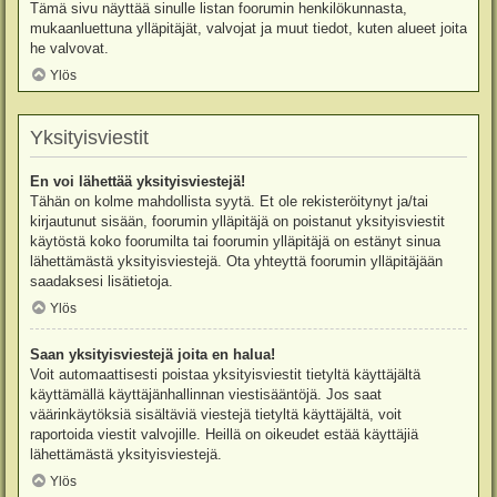
Tämä sivu näyttää sinulle listan foorumin henkilökunnasta,
mukaanluettuna ylläpitäjät, valvojat ja muut tiedot, kuten alueet joita
he valvovat.
Ylös
Yksityisviestit
En voi lähettää yksityisviestejä!
Tähän on kolme mahdollista syytä. Et ole rekisteröitynyt ja/tai
kirjautunut sisään, foorumin ylläpitäjä on poistanut yksityisviestit
käytöstä koko foorumilta tai foorumin ylläpitäjä on estänyt sinua
lähettämästä yksityisviestejä. Ota yhteyttä foorumin ylläpitäjään
saadaksesi lisätietoja.
Ylös
Saan yksityisviestejä joita en halua!
Voit automaattisesti poistaa yksityisviestit tietyltä käyttäjältä
käyttämällä käyttäjänhallinnan viestisääntöjä. Jos saat
väärinkäytöksiä sisältäviä viestejä tietyltä käyttäjältä, voit
raportoida viestit valvojille. Heillä on oikeudet estää käyttäjiä
lähettämästä yksityisviestejä.
Ylös