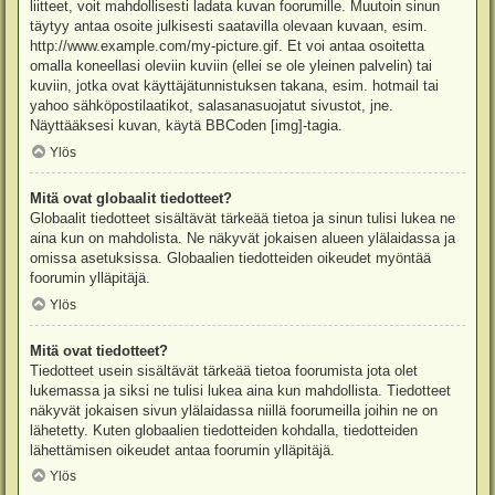
liitteet, voit mahdollisesti ladata kuvan foorumille. Muutoin sinun
täytyy antaa osoite julkisesti saatavilla olevaan kuvaan, esim.
http://www.example.com/my-picture.gif. Et voi antaa osoitetta
omalla koneellasi oleviin kuviin (ellei se ole yleinen palvelin) tai
kuviin, jotka ovat käyttäjätunnistuksen takana, esim. hotmail tai
yahoo sähköpostilaatikot, salasanasuojatut sivustot, jne.
Näyttääksesi kuvan, käytä BBCoden [img]-tagia.
Ylös
Mitä ovat globaalit tiedotteet?
Globaalit tiedotteet sisältävät tärkeää tietoa ja sinun tulisi lukea ne
aina kun on mahdolista. Ne näkyvät jokaisen alueen ylälaidassa ja
omissa asetuksissa. Globaalien tiedotteiden oikeudet myöntää
foorumin ylläpitäjä.
Ylös
Mitä ovat tiedotteet?
Tiedotteet usein sisältävät tärkeää tietoa foorumista jota olet
lukemassa ja siksi ne tulisi lukea aina kun mahdollista. Tiedotteet
näkyvät jokaisen sivun ylälaidassa niillä foorumeilla joihin ne on
lähetetty. Kuten globaalien tiedotteiden kohdalla, tiedotteiden
lähettämisen oikeudet antaa foorumin ylläpitäjä.
Ylös