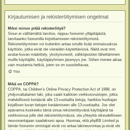
Kirjautumisen ja rekisteröitymisen ongelmat
Miksi minun pitää rekisteröityä?
Sinun ei välttämättä tarvitse, riippuu foorumin ylläpitäjästä,
tarvitaanko foorumilla kirjoittamiseen rekisteröitymistä.
Rekisteröityminen voi kuitenkin antaa sinulle lisää ominaisuuksia
käyttöön, jotka eivät ole vieraiden käytettävissä. Näitä ovat mm.
avatar-kuvan määrittely, yksityisviestit, sähköpostien lähettäminen
muille käyttäjille, käyttäjäryhmien jäsenyys jne. Siihen menee aikaa
vain muutamia hetkiä, joten se on suositeltavaa.
Ylös
Mikä on COPPA?
COPPA, tai Children’s Online Privacy Protection Act of 1998, on
yhdysvaltalainen laki, joka vaatii kaikkien verkkosivustojen, jotka
mahdollisesti keräävät alle 13-vuotiailta tietoja, hankkia huoltajan
kirjallisen luvan tietojen keräämiseen alle 13-vuotiaalta. Jos olet
epävarma koskeeko tämä sinua rekisteröityvänä käyttäjänä tai
verkkosivua jolle olet rekisteröitymässä, ota yhteyttä oikeudelliseen
neuvonantajaan saadaksesi apua. Huomaa, että phpBB Limited ja
tämän foorumin omistajat eivät voi antaa lakineuvontaa ja eivät ole