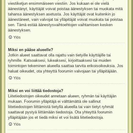
viestiketjun ensimmäiseen viestiin. Jos kukaan ei ole vielä
äänestänyt, käyttäjät voivat poistaa äänestyksen tai muokata mitä
tahansa äänestyksen asetusta. Jos käyttäjät ovat kuitenkin jo
äänestäneet, vain valvojat tai ylläpitäjät voivat muokata tai poistaa
sen. Tämä estää äänestysvaihtoehtojen vaihtamisen kesken
äänestyksen.
Ylös
Miksi en pääse alueelle?
Jotkin alueet saattavat olla rajattu vain tietyille käyttäjille tai
ryhmille. Katsoaksesi, lukeaksesi, kirjoittaaksesi tai muiden
toimintojen tekeminen alueella saattaa tarvita erikoisoikeuksia. Jos
haluat oikeudet, ota yhteyttä foorumin valvojaan tai ylläpitäjään.
Ylös
Miksi en voi liittää tiedostoja?
Liitetiedostojen oikeudet annetaan alueen, ryhmän tai käyttäjän
mukaan. Foorumin ylläpitäjä ei välttämättä ole sallinut
liitetiedostojen liittämistä tietyllä alueella tai vain tietyt ryhmät
saattavat pystyä liittämään tiedostoja. Ota yhteyttä foorumin
ylläpitäjään jos et tiedä miksi et voi lisätä liitetiedostoja.
Ylös