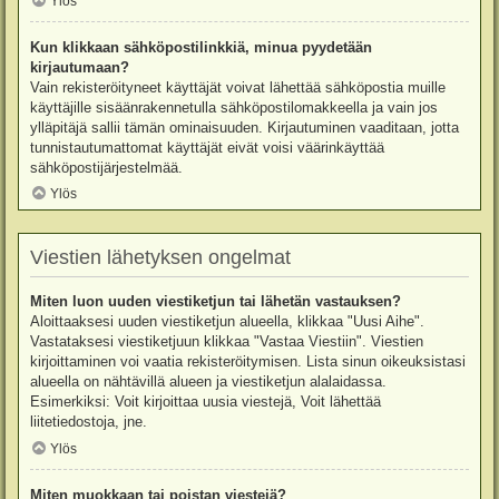
Ylös
Kun klikkaan sähköpostilinkkiä, minua pyydetään
kirjautumaan?
Vain rekisteröityneet käyttäjät voivat lähettää sähköpostia muille
käyttäjille sisäänrakennetulla sähköpostilomakkeella ja vain jos
ylläpitäjä sallii tämän ominaisuuden. Kirjautuminen vaaditaan, jotta
tunnistautumattomat käyttäjät eivät voisi väärinkäyttää
sähköpostijärjestelmää.
Ylös
Viestien lähetyksen ongelmat
Miten luon uuden viestiketjun tai lähetän vastauksen?
Aloittaaksesi uuden viestiketjun alueella, klikkaa "Uusi Aihe".
Vastataksesi viestiketjuun klikkaa "Vastaa Viestiin". Viestien
kirjoittaminen voi vaatia rekisteröitymisen. Lista sinun oikeuksistasi
alueella on nähtävillä alueen ja viestiketjun alalaidassa.
Esimerkiksi: Voit kirjoittaa uusia viestejä, Voit lähettää
liitetiedostoja, jne.
Ylös
Miten muokkaan tai poistan viestejä?