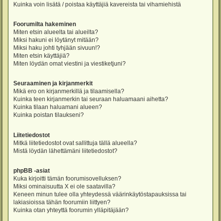
Kuinka voin lisätä / poistaa käyttäjiä kavereista tai vihamiehistä
Foorumilta hakeminen
Miten etsin alueelta tai alueilta?
Miksi hakuni ei löytänyt mitään?
Miksi haku johti tyhjään sivuun!?
Miten etsin käyttäjiä?
Miten löydän omat viestini ja viestiketjuni?
Seuraaminen ja kirjanmerkit
Mikä ero on kirjanmerkillä ja tilaamisella?
Kuinka teen kirjanmerkin tai seuraan haluamaani aihetta?
Kuinka tilaan haluamani alueen?
Kuinka poistan tilaukseni?
Liitetiedostot
Mitkä liitetiedostot ovat sallittuja tällä alueella?
Mistä löydän lähettämäni liitetiedostot?
phpBB -asiat
Kuka kirjoitti tämän foorumisovelluksen?
Miksi ominaisuutta X ei ole saatavilla?
Keneen minun tulee olla yhteydessä väärinkäytöstapauksissa tai
lakiasioissa tähän foorumiin liittyen?
Kuinka otan yhteyttä foorumin ylläpitäjään?