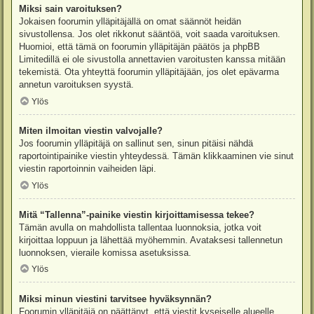
Miksi sain varoituksen?
Jokaisen foorumin ylläpitäjällä on omat säännöt heidän
sivustollensa. Jos olet rikkonut sääntöä, voit saada varoituksen.
Huomioi, että tämä on foorumin ylläpitäjän päätös ja phpBB
Limitedillä ei ole sivustolla annettavien varoitusten kanssa mitään
tekemistä. Ota yhteyttä foorumin ylläpitäjään, jos olet epävarma
annetun varoituksen syystä.
Ylös
Miten ilmoitan viestin valvojalle?
Jos foorumin ylläpitäjä on sallinut sen, sinun pitäisi nähdä
raportointipainike viestin yhteydessä. Tämän klikkaaminen vie sinut
viestin raportoinnin vaiheiden läpi.
Ylös
Mitä “Tallenna”-painike viestin kirjoittamisessa tekee?
Tämän avulla on mahdollista tallentaa luonnoksia, jotka voit
kirjoittaa loppuun ja lähettää myöhemmin. Avataksesi tallennetun
luonnoksen, vieraile komissa asetuksissa.
Ylös
Miksi minun viestini tarvitsee hyväksynnän?
Foorumin ylläpitäjä on päättänyt, että viestit kyseiselle alueelle