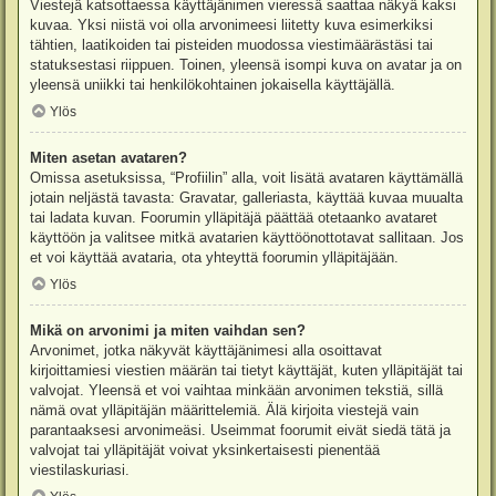
Viestejä katsottaessa käyttäjänimen vieressä saattaa näkyä kaksi
kuvaa. Yksi niistä voi olla arvonimeesi liitetty kuva esimerkiksi
tähtien, laatikoiden tai pisteiden muodossa viestimäärästäsi tai
statuksestasi riippuen. Toinen, yleensä isompi kuva on avatar ja on
yleensä uniikki tai henkilökohtainen jokaisella käyttäjällä.
Ylös
Miten asetan avataren?
Omissa asetuksissa, “Profiilin” alla, voit lisätä avataren käyttämällä
jotain neljästä tavasta: Gravatar, galleriasta, käyttää kuvaa muualta
tai ladata kuvan. Foorumin ylläpitäjä päättää otetaanko avataret
käyttöön ja valitsee mitkä avatarien käyttöönottotavat sallitaan. Jos
et voi käyttää avataria, ota yhteyttä foorumin ylläpitäjään.
Ylös
Mikä on arvonimi ja miten vaihdan sen?
Arvonimet, jotka näkyvät käyttäjänimesi alla osoittavat
kirjoittamiesi viestien määrän tai tietyt käyttäjät, kuten ylläpitäjät tai
valvojat. Yleensä et voi vaihtaa minkään arvonimen tekstiä, sillä
nämä ovat ylläpitäjän määrittelemiä. Älä kirjoita viestejä vain
parantaaksesi arvonimeäsi. Useimmat foorumit eivät siedä tätä ja
valvojat tai ylläpitäjät voivat yksinkertaisesti pienentää
viestilaskuriasi.