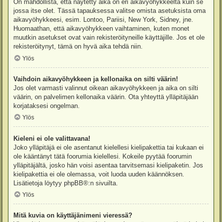
On mahdollista, että näytetty aika on eri aikavyöhykkeeltä kuin se
jossa itse olet. Tässä tapauksessa valitse omista asetuksista oma
aikavyöhykkeesi, esim. Lontoo, Pariisi, New York, Sidney, jne.
Huomaathan, että aikavyöhykkeen vaihtaminen, kuten monet
muutkin asetukset ovat vain rekisteröityneille käyttäjille. Jos et ole
rekisteröitynyt, tämä on hyvä aika tehdä niin.
Ylös
Vaihdoin aikavyöhykkeen ja kellonaika on silti väärin!
Jos olet varmasti valinnut oikean aikavyöhykkeen ja aika on silti
väärin, on palvelimen kellonaika väärin. Ota yhteyttä ylläpitäjään
korjataksesi ongelman.
Ylös
Kieleni ei ole valittavana!
Joko ylläpitäjä ei ole asentanut kielellesi kielipakettia tai kukaan ei
ole kääntänyt tätä foorumia kielellesi. Kokeile pyytää foorumin
ylläpitäjältä, josko hän voisi asentaa tarvitsemasi kielipaketin. Jos
kielipakettia ei ole olemassa, voit luoda uuden käännöksen.
Lisätietoja löytyy
phpBB
®:n sivuilta.
Ylös
Mitä kuvia on käyttäjänimeni vieressä?