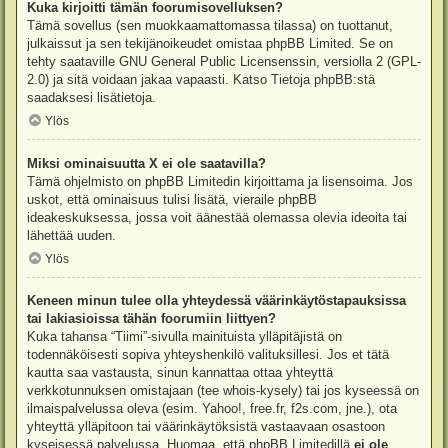
Kuka kirjoitti tämän foorumisovelluksen?
Tämä sovellus (sen muokkaamattomassa tilassa) on tuottanut,
julkaissut ja sen tekijänoikeudet omistaa
phpBB Limited
. Se on
tehty saataville GNU General Public Licensenssin, versiolla 2 (GPL-
2.0) ja sitä voidaan jakaa vapaasti. Katso
Tietoja phpBB:stä
saadaksesi lisätietoja.
Ylös
Miksi ominaisuutta X ei ole saatavilla?
Tämä ohjelmisto on phpBB Limitedin kirjoittama ja lisensoima. Jos
uskot, että ominaisuus tulisi lisätä, vieraile
phpBB
ideakeskuksessa
, jossa voit äänestää olemassa olevia ideoita tai
lähettää uuden.
Ylös
Keneen minun tulee olla yhteydessä väärinkäytöstapauksissa
tai lakiasioissa tähän foorumiin liittyen?
Kuka tahansa “Tiimi”-sivulla mainituista ylläpitäjistä on
todennäköisesti sopiva yhteyshenkilö valituksillesi. Jos et tätä
kautta saa vastausta, sinun kannattaa ottaa yhteyttä
verkkotunnuksen omistajaan (tee
whois-kysely
) tai jos kyseessä on
ilmaispalvelussa oleva (esim. Yahoo!, free.fr, f2s.com, jne.), ota
yhteyttä ylläpitoon tai väärinkäytöksistä vastaavaan osastoon
kyseisessä palvelussa. Huomaa, että phpBB Limitedillä
ei ole