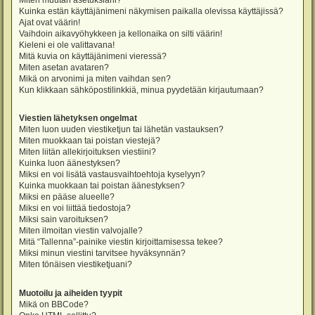
Miten muutan asetuksiani?
Kuinka estän käyttäjänimeni näkymisen paikalla olevissa käyttäjissä?
Ajat ovat väärin!
Vaihdoin aikavyöhykkeen ja kellonaika on silti väärin!
Kieleni ei ole valittavana!
Mitä kuvia on käyttäjänimeni vieressä?
Miten asetan avataren?
Mikä on arvonimi ja miten vaihdan sen?
Kun klikkaan sähköpostilinkkiä, minua pyydetään kirjautumaan?
Viestien lähetyksen ongelmat
Miten luon uuden viestiketjun tai lähetän vastauksen?
Miten muokkaan tai poistan viestejä?
Miten liitän allekirjoituksen viestiini?
Kuinka luon äänestyksen?
Miksi en voi lisätä vastausvaihtoehtoja kyselyyn?
Kuinka muokkaan tai poistan äänestyksen?
Miksi en pääse alueelle?
Miksi en voi liittää tiedostoja?
Miksi sain varoituksen?
Miten ilmoitan viestin valvojalle?
Mitä “Tallenna”-painike viestin kirjoittamisessa tekee?
Miksi minun viestini tarvitsee hyväksynnän?
Miten tönäisen viestiketjuani?
Muotoilu ja aiheiden tyypit
Mikä on BBCode?