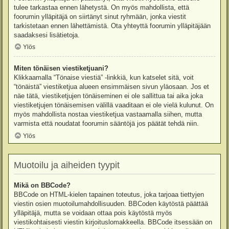
tulee tarkastaa ennen lähetystä. On myös mahdollista, että
foorumin ylläpitäjä on siirtänyt sinut ryhmään, jonka viestit
tarkistetaan ennen lähettämistä. Ota yhteyttä foorumin ylläpitäjään
saadaksesi lisätietoja.
Ylös
Miten tönäisen viestiketjuani?
Klikkaamalla “Tönaise viestiä” -linkkiä, kun katselet sitä, voit
“tönäistä” viestiketjua alueen ensimmäisen sivun yläosaan. Jos et
näe tätä, viestiketjujen tönäiseminen ei ole sallittua tai aika joka
viestiketjujen tönäisemisen välillä vaaditaan ei ole vielä kulunut. On
myös mahdollista nostaa viestiketjua vastaamalla siihen, mutta
varmista että noudatat foorumin sääntöjä jos päätät tehdä niin.
Ylös
Muotoilu ja aiheiden tyypit
Mikä on BBCode?
BBCode on HTML-kielen tapainen toteutus, joka tarjoaa tiettyjen
viestin osien muotoilumahdollisuuden. BBCoden käytöstä päättää
ylläpitäjä, mutta se voidaan ottaa pois käytöstä myös
viestikohtaisesti viestin kirjoituslomakkeella. BBCode itsessään on