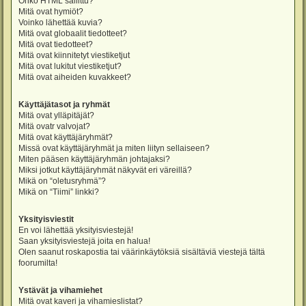
Onko HTML sallittu?
Mitä ovat hymiöt?
Voinko lähettää kuvia?
Mitä ovat globaalit tiedotteet?
Mitä ovat tiedotteet?
Mitä ovat kiinnitetyt viestiketjut
Mitä ovat lukitut viestiketjut?
Mitä ovat aiheiden kuvakkeet?
Käyttäjätasot ja ryhmät
Mitä ovat ylläpitäjät?
Mitä ovatr valvojat?
Mitä ovat käyttäjäryhmät?
Missä ovat käyttäjäryhmät ja miten liityn sellaiseen?
Miten pääsen käyttäjäryhmän johtajaksi?
Miksi jotkut käyttäjäryhmät näkyvät eri väreillä?
Mikä on “oletusryhmä”?
Mikä on “Tiimi” linkki?
Yksityisviestit
En voi lähettää yksityisviestejä!
Saan yksityisviestejä joita en halua!
Olen saanut roskapostia tai väärinkäytöksiä sisältäviä viestejä tältä
foorumilta!
Ystävät ja vihamiehet
Mitä ovat kaveri ja vihamieslistat?