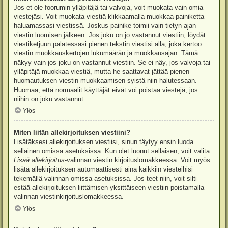
Jos et ole foorumin ylläpitäjä tai valvoja, voit muokata vain omia
viestejäsi. Voit muokata viestiä klikkaamalla muokkaa-painiketta
haluamassasi viestissä. Joskus painike toimii vain tietyn ajan
viestin luomisen jälkeen. Jos joku on jo vastannut viestiin, löydät
viestiketjuun palatessasi pienen tekstin viestisi alla, joka kertoo
viestin muokkauskertojen lukumäärän ja muokkausajan. Tämä
näkyy vain jos joku on vastannut viestiin. Se ei näy, jos valvoja tai
ylläpitäjä muokkaa viestiä, mutta he saattavat jättää pienen
huomautuksen viestin muokkaamisen syistä niin halutessaan.
Huomaa, että normaalit käyttäjät eivät voi poistaa viestejä, jos
niihin on joku vastannut.
Ylös
Miten liitän allekirjoituksen viestiini?
Lisätäksesi allekirjoituksen viestiisi, sinun täytyy ensin luoda
sellainen omissa asetuksissa. Kun olet luonut sellaisen, voit valita
Lisää allekirjoitus
-valinnan viestin kirjoituslomakkeessa. Voit myös
lisätä allekirjoituksen automaattisesti aina kaikkiin viesteihisi
tekemällä valinnan omissa asetuksissa. Jos teet niin, voit silti
estää allekirjoituksen liittämisen yksittäiseen viestiin poistamalla
valinnan viestinkirjoituslomakkeessa.
Ylös