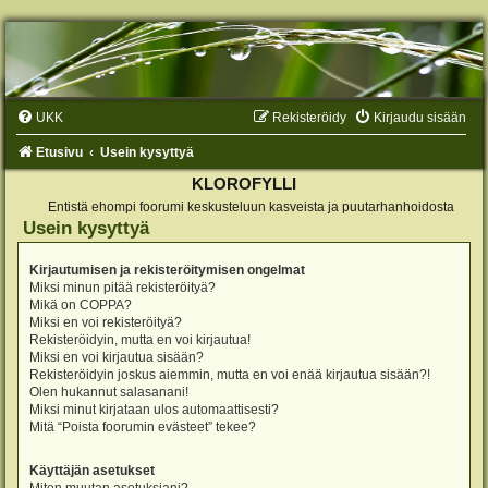
UKK
Rekisteröidy
Kirjaudu sisään
Etusivu
Usein kysyttyä
KLOROFYLLI
Entistä ehompi foorumi keskusteluun kasveista ja puutarhanhoidosta
Usein kysyttyä
Kirjautumisen ja rekisteröitymisen ongelmat
Miksi minun pitää rekisteröityä?
Mikä on COPPA?
Miksi en voi rekisteröityä?
Rekisteröidyin, mutta en voi kirjautua!
Miksi en voi kirjautua sisään?
Rekisteröidyin joskus aiemmin, mutta en voi enää kirjautua sisään?!
Olen hukannut salasanani!
Miksi minut kirjataan ulos automaattisesti?
Mitä “Poista foorumin evästeet” tekee?
Käyttäjän asetukset