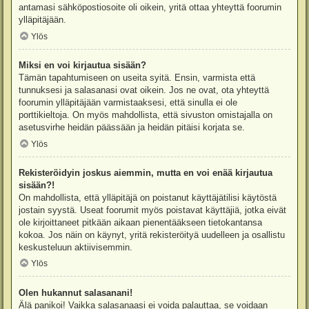
antamasi sähköpostiosoite oli oikein, yritä ottaa yhteyttä foorumin
ylläpitäjään.
Ylös
Miksi en voi kirjautua sisään?
Tämän tapahtumiseen on useita syitä. Ensin, varmista että
tunnuksesi ja salasanasi ovat oikein. Jos ne ovat, ota yhteyttä
foorumin ylläpitäjään varmistaaksesi, että sinulla ei ole
porttikieltoja. On myös mahdollista, että sivuston omistajalla on
asetusvirhe heidän päässään ja heidän pitäisi korjata se.
Ylös
Rekisteröidyin joskus aiemmin, mutta en voi enää kirjautua
sisään?!
On mahdollista, että ylläpitäjä on poistanut käyttäjätilisi käytöstä
jostain syystä. Useat foorumit myös poistavat käyttäjiä, jotka eivät
ole kirjoittaneet pitkään aikaan pienentääkseen tietokantansa
kokoa. Jos näin on käynyt, yritä rekisteröityä uudelleen ja osallistu
keskusteluun aktiivisemmin.
Ylös
Olen hukannut salasanani!
Älä panikoi! Vaikka salasanaasi ei voida palauttaa, se voidaan