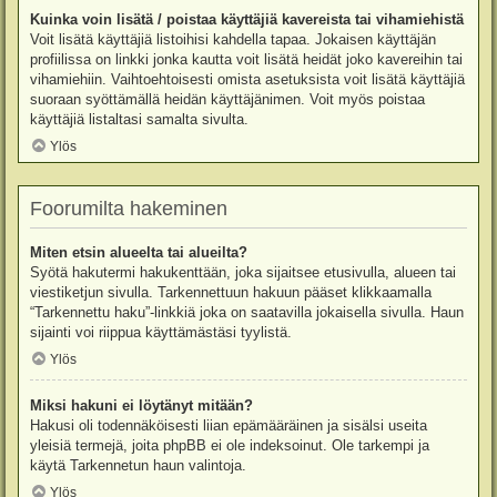
Kuinka voin lisätä / poistaa käyttäjiä kavereista tai vihamiehistä
Voit lisätä käyttäjiä listoihisi kahdella tapaa. Jokaisen käyttäjän
profiilissa on linkki jonka kautta voit lisätä heidät joko kavereihin tai
vihamiehiin. Vaihtoehtoisesti omista asetuksista voit lisätä käyttäjiä
suoraan syöttämällä heidän käyttäjänimen. Voit myös poistaa
käyttäjiä listaltasi samalta sivulta.
Ylös
Foorumilta hakeminen
Miten etsin alueelta tai alueilta?
Syötä hakutermi hakukenttään, joka sijaitsee etusivulla, alueen tai
viestiketjun sivulla. Tarkennettuun hakuun pääset klikkaamalla
“Tarkennettu haku”-linkkiä joka on saatavilla jokaisella sivulla. Haun
sijainti voi riippua käyttämästäsi tyylistä.
Ylös
Miksi hakuni ei löytänyt mitään?
Hakusi oli todennäköisesti liian epämääräinen ja sisälsi useita
yleisiä termejä, joita phpBB ei ole indeksoinut. Ole tarkempi ja
käytä Tarkennetun haun valintoja.
Ylös