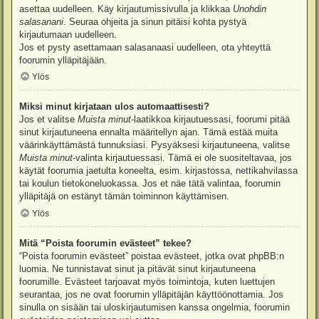
asettaa uudelleen. Käy kirjautumissivulla ja klikkaa
Unohdin
salasanani
. Seuraa ohjeita ja sinun pitäisi kohta pystyä
kirjautumaan uudelleen.
Jos et pysty asettamaan salasanaasi uudelleen, ota yhteyttä
foorumin ylläpitäjään.
Ylös
Miksi minut kirjataan ulos automaattisesti?
Jos et valitse
Muista minut
-laatikkoa kirjautuessasi, foorumi pitää
sinut kirjautuneena ennalta määritellyn ajan. Tämä estää muita
väärinkäyttämästä tunnuksiasi. Pysyäksesi kirjautuneena, valitse
Muista minut
-valinta kirjautuessasi. Tämä ei ole suositeltavaa, jos
käytät foorumia jaetulta koneelta, esim. kirjastossa, nettikahvilassa
tai koulun tietokoneluokassa. Jos et näe tätä valintaa, foorumin
ylläpitäjä on estänyt tämän toiminnon käyttämisen.
Ylös
Mitä “Poista foorumin evästeet” tekee?
“Poista foorumin evästeet” poistaa evästeet, jotka ovat phpBB:n
luomia. Ne tunnistavat sinut ja pitävät sinut kirjautuneena
foorumille. Evästeet tarjoavat myös toimintoja, kuten luettujen
seurantaa, jos ne ovat foorumin ylläpitäjän käyttöönottamia. Jos
sinulla on sisään tai uloskirjautumisen kanssa ongelmia, foorumin