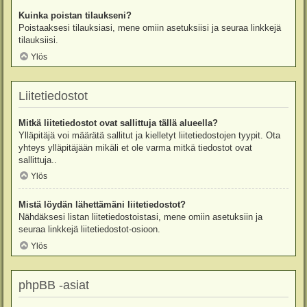
Kuinka poistan tilaukseni?
Poistaaksesi tilauksiasi, mene omiin asetuksiisi ja seuraa linkkejä
tilauksiisi.
Ylös
Liitetiedostot
Mitkä liitetiedostot ovat sallittuja tällä alueella?
Ylläpitäjä voi määrätä sallitut ja kielletyt liitetiedostojen tyypit. Ota
yhteys ylläpitäjään mikäli et ole varma mitkä tiedostot ovat
sallittuja..
Ylös
Mistä löydän lähettämäni liitetiedostot?
Nähdäksesi listan liitetiedostoistasi, mene omiin asetuksiin ja
seuraa linkkejä liitetiedostot-osioon.
Ylös
phpBB -asiat