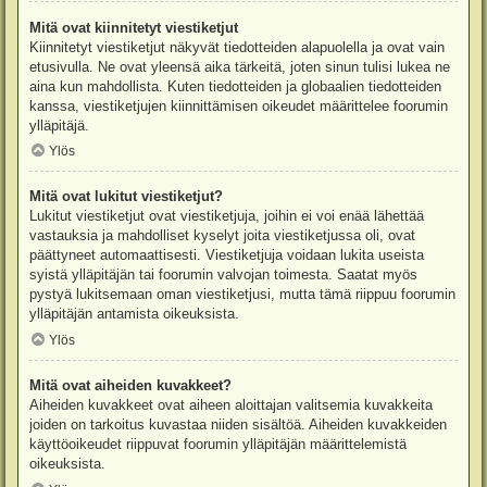
Mitä ovat kiinnitetyt viestiketjut
Kiinnitetyt viestiketjut näkyvät tiedotteiden alapuolella ja ovat vain
etusivulla. Ne ovat yleensä aika tärkeitä, joten sinun tulisi lukea ne
aina kun mahdollista. Kuten tiedotteiden ja globaalien tiedotteiden
kanssa, viestiketjujen kiinnittämisen oikeudet määrittelee foorumin
ylläpitäjä.
Ylös
Mitä ovat lukitut viestiketjut?
Lukitut viestiketjut ovat viestiketjuja, joihin ei voi enää lähettää
vastauksia ja mahdolliset kyselyt joita viestiketjussa oli, ovat
päättyneet automaattisesti. Viestiketjuja voidaan lukita useista
syistä ylläpitäjän tai foorumin valvojan toimesta. Saatat myös
pystyä lukitsemaan oman viestiketjusi, mutta tämä riippuu foorumin
ylläpitäjän antamista oikeuksista.
Ylös
Mitä ovat aiheiden kuvakkeet?
Aiheiden kuvakkeet ovat aiheen aloittajan valitsemia kuvakkeita
joiden on tarkoitus kuvastaa niiden sisältöä. Aiheiden kuvakkeiden
käyttöoikeudet riippuvat foorumin ylläpitäjän määrittelemistä
oikeuksista.