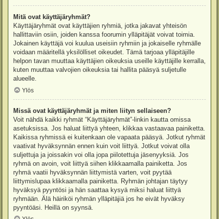
Mitä ovat käyttäjäryhmät?
Käyttäjäryhmät ovat käyttäjien ryhmiä, jotka jakavat yhteisön
hallittaviin osiin, joiden kanssa foorumin ylläpitäjät voivat toimia.
Jokainen käyttäjä voi kuulua useisiin ryhmiin ja jokaiselle ryhmälle
voidaan määritellä yksilölliset oikeudet. Tämä tarjoaa ylläpitäjille
helpon tavan muuttaa käyttäjien oikeuksia useille käyttäjille kerralla,
kuten muuttaa valvojien oikeuksia tai hallita pääsyä suljetulle
alueelle.
Ylös
Missä ovat käyttäjäryhmät ja miten liityn sellaiseen?
Voit nähdä kaikki ryhmät “Käyttäjäryhmät”-linkin kautta omissa
asetuksissa. Jos haluat liittyä yhteen, klikkaa vastaavaa painiketta.
Kaikissa ryhmissä ei kuitenkaan ole vapaata pääsyä. Jotkut ryhmät
vaativat hyväksynnän ennen kuin voit liittyä. Jotkut voivat olla
suljettuja ja joissakin voi olla jopa piilotettuja jäsenyyksiä. Jos
ryhmä on avoin, voit liittyä siihen klikkaamalla painiketta. Jos
ryhmä vaatii hyväksynnän liittymistä varten, voit pyytää
liittymislupaa klikkaamalla painiketta. Ryhmän johtajan täytyy
hyväksyä pyyntösi ja hän saattaa kysyä miksi haluat liittyä
ryhmään. Älä häiriköi ryhmän ylläpitäjiä jos he eivät hyväksy
pyyntöäsi. Heillä on syynsä.