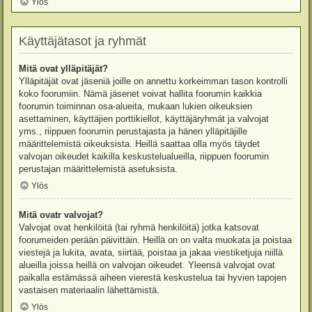
Ylös
Käyttäjätasot ja ryhmät
Mitä ovat ylläpitäjät?
Ylläpitäjät ovat jäseniä joille on annettu korkeimman tason kontrolli
koko foorumiin. Nämä jäsenet voivat hallita foorumin kaikkia
foorumin toiminnan osa-alueita, mukaan lukien oikeuksien
asettaminen, käyttäjien porttikiellot, käyttäjäryhmät ja valvojat
yms., riippuen foorumin perustajasta ja hänen ylläpitäjille
määrittelemistä oikeuksista. Heillä saattaa olla myös täydet
valvojan oikeudet kaikilla keskustelualueilla, riippuen foorumin
perustajan määrittelemistä asetuksista.
Ylös
Mitä ovatr valvojat?
Valvojat ovat henkilöitä (tai ryhmä henkilöitä) jotka katsovat
foorumeiden perään päivittäin. Heillä on on valta muokata ja poistaa
viestejä ja lukita, avata, siirtää, poistaa ja jakaa viestiketjuja niillä
alueilla joissa heillä on valvojan oikeudet. Yleensä valvojat ovat
paikalla estämässä aiheen vierestä keskustelua tai hyvien tapojen
vastaisen materiaalin lähettämistä.
Ylös