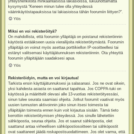
yhteyshenkilöitä minkäänlaisissa lakiasioissa, lukuunottamatta
kysymystä “Keneen minun tulee olla yhteydessä
väärinkäytöstapauksissa tai lakiasioissa tähän foorumiin liittyen?”.
Ylös
Miksi en voi rekisteröityä?
On mahdollista, että foorumin ylläpitäjä on poistanut rekisteröinnin
käytöstä estääkseen uusia vierailijoita rekisteröitymästä. Foorumin
ylläpitäjä on voinut myös asettaa porttikiellon IP-osoitteellesi tai
estänyt valitsemasi käyttäjätunnuksen rekisteröinnin. Ota yhteyttä
foorumin ylläpitäjään saadaksesi apua.
Ylös
Rekisteröidyin, mutta en voi kirjautua!
Tarkista ensin käyttäjätunnuksesi ja salasanasi. Jos ne ovat oikein,
yksi kahdesta asiasta on saattanut tapahtua. Jos COPPA-tuki on
käytössä ja määrittelit olevasi alle 13-vuotias rekisteröityessäsi,
sinun tulee seurata saamiasi ohjeita. Jotkut foorumit vaativat myös
uusien tunnusten aktivoinnin joko sinun itsesi toimesta tai
ylläpitäjän toimesta ennen kuin voit kirjautua sisään. Tämä tieto
kerrottiin rekisteröitymisen yhteydessä. Jos sinulle lähetettiin
sähköpostia, seuraa ohjeita. Jos et saanut sähköpostia, olet
saattanut antaa virheellisen sähköpostiosoitteen tai sähköpostit
ovat saattaneet jäädä roskapostisuodattimeen. Jos olet varma, että