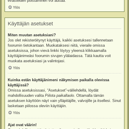
evästeiden poistaminen voi auttaa.
Ylös
Käyttäjän asetukset
Miten muutan asetuksiani?
Jos olet rekisteröitynyt käyttäjä, kaikki asetuksesi tallennetaan
foorumin tietokantaan. Muokataksesi niitä, vieraile omissa
asetuksissa, johon vievä linkki löytyy yleensä klikkaamalla
käyttäjänimeäsi foorumin sivujen ylälaidassa. Tätä kautta voit
muokata asetuksiasi ja valintojasi.
Ylös
Kuinka estän käyttäjänimeni näkymisen paikalla olevissa
käyttäjissä?
Omissa asetuksissasi, “Asetukset”-välilehdellä, löydät
mahdollisuuden valita
Piilota paikallaolo
. Ottamalla tämän
asetuksen käyttöön näyt vain ylläpitäjille, valvojille ja itsellesi. Sinut
lasketaan piilossa oleviin käyttäjiin.
Ylös
Ajat ovat väärin!