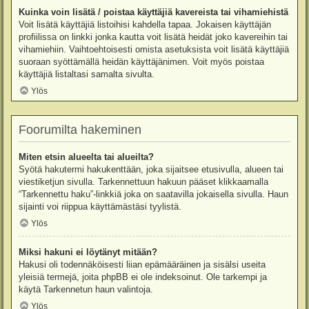
Kuinka voin lisätä / poistaa käyttäjiä kavereista tai vihamiehistä
Voit lisätä käyttäjiä listoihisi kahdella tapaa. Jokaisen käyttäjän
profiilissa on linkki jonka kautta voit lisätä heidät joko kavereihin tai
vihamiehiin. Vaihtoehtoisesti omista asetuksista voit lisätä käyttäjiä
suoraan syöttämällä heidän käyttäjänimen. Voit myös poistaa
käyttäjiä listaltasi samalta sivulta.
Ylös
Foorumilta hakeminen
Miten etsin alueelta tai alueilta?
Syötä hakutermi hakukenttään, joka sijaitsee etusivulla, alueen tai
viestiketjun sivulla. Tarkennettuun hakuun pääset klikkaamalla
“Tarkennettu haku”-linkkiä joka on saatavilla jokaisella sivulla. Haun
sijainti voi riippua käyttämästäsi tyylistä.
Ylös
Miksi hakuni ei löytänyt mitään?
Hakusi oli todennäköisesti liian epämääräinen ja sisälsi useita
yleisiä termejä, joita phpBB ei ole indeksoinut. Ole tarkempi ja
käytä Tarkennetun haun valintoja.
Ylös