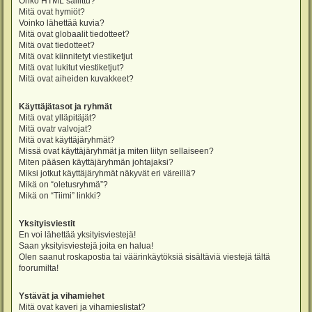
Onko HTML sallittu?
Mitä ovat hymiöt?
Voinko lähettää kuvia?
Mitä ovat globaalit tiedotteet?
Mitä ovat tiedotteet?
Mitä ovat kiinnitetyt viestiketjut
Mitä ovat lukitut viestiketjut?
Mitä ovat aiheiden kuvakkeet?
Käyttäjätasot ja ryhmät
Mitä ovat ylläpitäjät?
Mitä ovatr valvojat?
Mitä ovat käyttäjäryhmät?
Missä ovat käyttäjäryhmät ja miten liityn sellaiseen?
Miten pääsen käyttäjäryhmän johtajaksi?
Miksi jotkut käyttäjäryhmät näkyvät eri väreillä?
Mikä on “oletusryhmä”?
Mikä on “Tiimi” linkki?
Yksityisviestit
En voi lähettää yksityisviestejä!
Saan yksityisviestejä joita en halua!
Olen saanut roskapostia tai väärinkäytöksiä sisältäviä viestejä tältä
foorumilta!
Ystävät ja vihamiehet
Mitä ovat kaveri ja vihamieslistat?