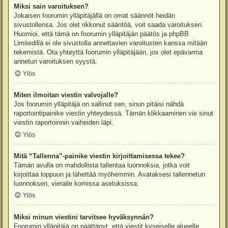
Miksi sain varoituksen?
Jokaisen foorumin ylläpitäjällä on omat säännöt heidän
sivustollensa. Jos olet rikkonut sääntöä, voit saada varoituksen.
Huomioi, että tämä on foorumin ylläpitäjän päätös ja phpBB
Limitedillä ei ole sivustolla annettavien varoitusten kanssa mitään
tekemistä. Ota yhteyttä foorumin ylläpitäjään, jos olet epävarma
annetun varoituksen syystä.
Ylös
Miten ilmoitan viestin valvojalle?
Jos foorumin ylläpitäjä on sallinut sen, sinun pitäisi nähdä
raportointipainike viestin yhteydessä. Tämän klikkaaminen vie sinut
viestin raportoinnin vaiheiden läpi.
Ylös
Mitä “Tallenna”-painike viestin kirjoittamisessa tekee?
Tämän avulla on mahdollista tallentaa luonnoksia, jotka voit
kirjoittaa loppuun ja lähettää myöhemmin. Avataksesi tallennetun
luonnoksen, vieraile komissa asetuksissa.
Ylös
Miksi minun viestini tarvitsee hyväksynnän?
Foorumin ylläpitäjä on päättänyt, että viestit kyseiselle alueelle