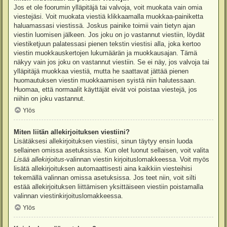
Jos et ole foorumin ylläpitäjä tai valvoja, voit muokata vain omia
viestejäsi. Voit muokata viestiä klikkaamalla muokkaa-painiketta
haluamassasi viestissä. Joskus painike toimii vain tietyn ajan
viestin luomisen jälkeen. Jos joku on jo vastannut viestiin, löydät
viestiketjuun palatessasi pienen tekstin viestisi alla, joka kertoo
viestin muokkauskertojen lukumäärän ja muokkausajan. Tämä
näkyy vain jos joku on vastannut viestiin. Se ei näy, jos valvoja tai
ylläpitäjä muokkaa viestiä, mutta he saattavat jättää pienen
huomautuksen viestin muokkaamisen syistä niin halutessaan.
Huomaa, että normaalit käyttäjät eivät voi poistaa viestejä, jos
niihin on joku vastannut.
Ylös
Miten liitän allekirjoituksen viestiini?
Lisätäksesi allekirjoituksen viestiisi, sinun täytyy ensin luoda
sellainen omissa asetuksissa. Kun olet luonut sellaisen, voit valita
Lisää allekirjoitus
-valinnan viestin kirjoituslomakkeessa. Voit myös
lisätä allekirjoituksen automaattisesti aina kaikkiin viesteihisi
tekemällä valinnan omissa asetuksissa. Jos teet niin, voit silti
estää allekirjoituksen liittämisen yksittäiseen viestiin poistamalla
valinnan viestinkirjoituslomakkeessa.
Ylös