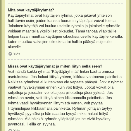
Mitä ovat käyttäjäryhmät?
Käyttäjäryhmät ovat käyttäjien ryhmiä, jotka jakavat yhteisön
hallittaviin osiin, joiden kanssa foorumin ylläpitäjät voivat toimia.
Jokainen käyttäjä voi kuulua useisiin ryhmiin ja jokaiselle ryhmälle
voidaan määritellä yksilölliset oikeudet. Tämä tarjoaa ylläpitäjille
helpon tavan muuttaa käyttäjien oikeuksia useille käyttäjille kerralla,
kuten muuttaa valvojien oikeuksia tai hallita pääsyä suljetulle
alueelle.
Ylös
Missä ovat käyttäjäryhmät ja miten liityn sellaiseen?
Voit nähdä kaikki ryhmät “Käyttäjäryhmät”-linkin kautta omissa
asetuksissa. Jos haluat liittyä yhteen, klikkaa vastaavaa painiketta.
Kaikissa ryhmissä ei kuitenkaan ole vapaata pääsyä. Jotkut ryhmät
vaativat hyväksynnän ennen kuin voit liittyä. Jotkut voivat olla
suljettuja ja joissakin voi olla jopa piilotettuja jäsenyyksiä. Jos
ryhmä on avoin, voit liittyä siihen klikkaamalla painiketta. Jos
ryhmä vaatii hyväksynnän liittymistä varten, voit pyytää
liittymislupaa klikkaamalla painiketta. Ryhmän johtajan täytyy
hyväksyä pyyntösi ja hän saattaa kysyä miksi haluat liittyä
ryhmään. Älä häiriköi ryhmän ylläpitäjiä jos he eivät hyväksy
pyyntöäsi. Heillä on syynsä.