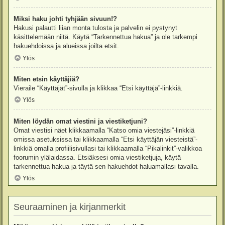
Miksi haku johti tyhjään sivuun!?
Hakusi palautti liian monta tulosta ja palvelin ei pystynyt
käsittelemään niitä. Käytä “Tarkennettua hakua” ja ole tarkempi
hakuehdoissa ja alueissa joilta etsit.
Ylös
Miten etsin käyttäjiä?
Vieraile “Käyttäjät”-sivulla ja klikkaa “Etsi käyttäjä”-linkkiä.
Ylös
Miten löydän omat viestini ja viestiketjuni?
Omat viestisi näet klikkaamalla “Katso omia viestejäsi”-linkkiä
omissa asetuksissa tai klikkaamalla “Etsi käyttäjän viesteistä”-
linkkiä omalla profiilisivullasi tai klikkaamalla “Pikalinkit”-valikkoa
foorumin ylälaidassa. Etsiäksesi omia viestiketjuja, käytä
tarkennettua hakua ja täytä sen hakuehdot haluamallasi tavalla.
Ylös
Seuraaminen ja kirjanmerkit