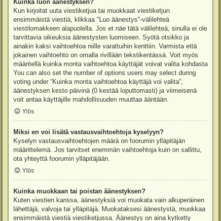
Kuinka luon äänestyksen?
Kun kirjoitat uuta viestiketjua tai muokkaat viestiketjun
ensimmäistä viestiä, klikkaa "Luo äänestys"-välilehteä
viestilomakkeen alapuolella. Jos et näe tätä välilehteä, sinulla ei ole
tarvittavia oikeuksia äänestysten luomiseen. Syötä otsikko ja
ainakin kaksi vaihtoehtoa niille varattuihin kenttiin. Varmista että
jokainen vaihtoehto on omalla rivillään tekstikentässä. Voit myös
määritellä kuinka monta vaihtoehtoa käyttäjät voivat valita kohdasta
You can also set the number of options users may select during
voting under “Kuinka monta vaihtoehtoa käyttäjä voi valita”,
äänestyksen kesto päivinä (0 kestää loputtomasti) ja viimeisenä
voit antaa käyttäjille mahdollisuuden muuttaa ääntään.
Ylös
Miksi en voi lisätä vastausvaihtoehtoja kyselyyn?
Kyselyn vastausvaihtoehtojen määrä on foorumin ylläpitäjän
määrittelemä. Jos tarvitset enemmän vaihtoehtoja kuin on sallittu,
ota yhteyttä foorumin ylläpitäjään.
Ylös
Kuinka muokkaan tai poistan äänestyksen?
Kuten viestien kanssa, äänestyksiä voi muokata vain alkuperäinen
lähettäjä, valvoja tai ylläpitäjä. Muokataksesi äänestystä, muokkaa
ensimmäistä viestiä viestiketjussa. Äänestys on aina kytketty