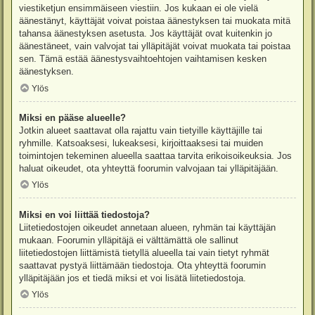
viestiketjun ensimmäiseen viestiin. Jos kukaan ei ole vielä
äänestänyt, käyttäjät voivat poistaa äänestyksen tai muokata mitä
tahansa äänestyksen asetusta. Jos käyttäjät ovat kuitenkin jo
äänestäneet, vain valvojat tai ylläpitäjät voivat muokata tai poistaa
sen. Tämä estää äänestysvaihtoehtojen vaihtamisen kesken
äänestyksen.
Ylös
Miksi en pääse alueelle?
Jotkin alueet saattavat olla rajattu vain tietyille käyttäjille tai
ryhmille. Katsoaksesi, lukeaksesi, kirjoittaaksesi tai muiden
toimintojen tekeminen alueella saattaa tarvita erikoisoikeuksia. Jos
haluat oikeudet, ota yhteyttä foorumin valvojaan tai ylläpitäjään.
Ylös
Miksi en voi liittää tiedostoja?
Liitetiedostojen oikeudet annetaan alueen, ryhmän tai käyttäjän
mukaan. Foorumin ylläpitäjä ei välttämättä ole sallinut
liitetiedostojen liittämistä tietyllä alueella tai vain tietyt ryhmät
saattavat pystyä liittämään tiedostoja. Ota yhteyttä foorumin
ylläpitäjään jos et tiedä miksi et voi lisätä liitetiedostoja.
Ylös