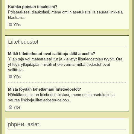
Kuinka poistan tilaukseni?
Poistaaksesi tilauksiasi, mene omiin asetuksiisi ja seuraa linkkejä
tilauksiisi.
Ylös
Liitetiedostot
Mitkä liitetiedostot ovat sallittuja tällä alueella?
Ylläpitäjä voi määrätä sallitut ja kielletyt liitetiedostojen tyypit. Ota
yhteys ylläpitäjään mikäli et ole varma mitkä tiedostot ovat
sallittuja..
Ylös
Mistä löydän lähettämäni liitetiedostot?
Nähdäksesi listan liitetiedostoistasi, mene omiin asetuksiin ja
seuraa linkkejä liitetiedostot-osioon.
Ylös
phpBB -asiat