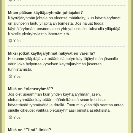
Ylös
Miten pääsen käyttäjäryhmän johtajaksi?
Käyttäjäryhmän johtaja on yleensä määritelty, kun käyttäjäryhmät
on alunperin luotu ylläpitäjän toimesta. Jos haluat luoda
käyttäjäryhmän, ensimmäinen yhteyshenkilösi tulisi olla ylläpitäjä.
Kokeile yksityisviestin lähettämistä.
Ylös
Miksi jotkut käyttäjäryhmät näkyvät eri väreillä?
Foorumin ylläpitäjä voi määritellä tietyn käyttäjäryhmän jäsenille
värin joka helpottaa kyseisen käyttäjäryhmän jäsenten
tunnistamista.
Ylös
Mikä on “oletusryhmä”?
Jos olet useamman kuin yhden käyttäjäryhmän jäsen,
oletusryhmääsi käytetään määriteltäessä sinun kohdallasi
käytettävää ryhmäväriä ja titteliä. Foorumin ylläpitäjä saattaa antaa
sinulle oikeudet vaihtaa oletusryhmääsi omista asetuksista.
Ylös
Mikä on “Tiimi” linkki?