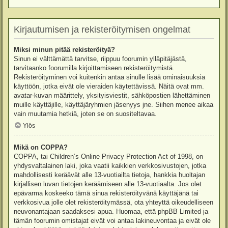
Kirjautumisen ja rekisteröitymisen ongelmat
Miksi minun pitää rekisteröityä?
Sinun ei välttämättä tarvitse, riippuu foorumin ylläpitäjästä,
tarvitaanko foorumilla kirjoittamiseen rekisteröitymistä.
Rekisteröityminen voi kuitenkin antaa sinulle lisää ominaisuuksia
käyttöön, jotka eivät ole vieraiden käytettävissä. Näitä ovat mm.
avatar-kuvan määrittely, yksityisviestit, sähköpostien lähettäminen
muille käyttäjille, käyttäjäryhmien jäsenyys jne. Siihen menee aikaa
vain muutamia hetkiä, joten se on suositeltavaa.
Ylös
Mikä on COPPA?
COPPA, tai Children’s Online Privacy Protection Act of 1998, on
yhdysvaltalainen laki, joka vaatii kaikkien verkkosivustojen, jotka
mahdollisesti keräävät alle 13-vuotiailta tietoja, hankkia huoltajan
kirjallisen luvan tietojen keräämiseen alle 13-vuotiaalta. Jos olet
epävarma koskeeko tämä sinua rekisteröityvänä käyttäjänä tai
verkkosivua jolle olet rekisteröitymässä, ota yhteyttä oikeudelliseen
neuvonantajaan saadaksesi apua. Huomaa, että phpBB Limited ja
tämän foorumin omistajat eivät voi antaa lakineuvontaa ja eivät ole