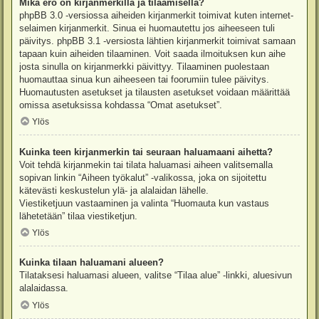
Mikä ero on kirjanmerkillä ja tilaamisella?
phpBB 3.0 -versiossa aiheiden kirjanmerkit toimivat kuten internet-
selaimen kirjanmerkit. Sinua ei huomautettu jos aiheeseen tuli
päivitys. phpBB 3.1 -versiosta lähtien kirjanmerkit toimivat samaan
tapaan kuin aiheiden tilaaminen. Voit saada ilmoituksen kun aihe
josta sinulla on kirjanmerkki päivittyy. Tilaaminen puolestaan
huomauttaa sinua kun aiheeseen tai foorumiin tulee päivitys.
Huomautusten asetukset ja tilausten asetukset voidaan määrittää
omissa asetuksissa kohdassa “Omat asetukset”.
Ylös
Kuinka teen kirjanmerkin tai seuraan haluamaani aihetta?
Voit tehdä kirjanmekin tai tilata haluamasi aiheen valitsemalla
sopivan linkin “Aiheen työkalut” -valikossa, joka on sijoitettu
kätevästi keskustelun ylä- ja alalaidan lähelle.
Viestiketjuun vastaaminen ja valinta “Huomauta kun vastaus
lähetetään” tilaa viestiketjun.
Ylös
Kuinka tilaan haluamani alueen?
Tilataksesi haluamasi alueen, valitse “Tilaa alue” -linkki, aluesivun
alalaidassa.
Ylös