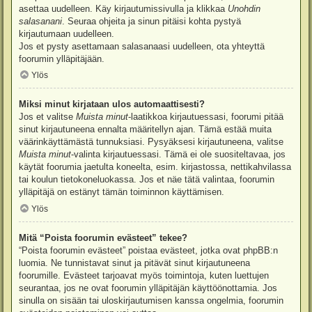
asettaa uudelleen. Käy kirjautumissivulla ja klikkaa
Unohdin
salasanani
. Seuraa ohjeita ja sinun pitäisi kohta pystyä
kirjautumaan uudelleen.
Jos et pysty asettamaan salasanaasi uudelleen, ota yhteyttä
foorumin ylläpitäjään.
Ylös
Miksi minut kirjataan ulos automaattisesti?
Jos et valitse
Muista minut
-laatikkoa kirjautuessasi, foorumi pitää
sinut kirjautuneena ennalta määritellyn ajan. Tämä estää muita
väärinkäyttämästä tunnuksiasi. Pysyäksesi kirjautuneena, valitse
Muista minut
-valinta kirjautuessasi. Tämä ei ole suositeltavaa, jos
käytät foorumia jaetulta koneelta, esim. kirjastossa, nettikahvilassa
tai koulun tietokoneluokassa. Jos et näe tätä valintaa, foorumin
ylläpitäjä on estänyt tämän toiminnon käyttämisen.
Ylös
Mitä “Poista foorumin evästeet” tekee?
“Poista foorumin evästeet” poistaa evästeet, jotka ovat phpBB:n
luomia. Ne tunnistavat sinut ja pitävät sinut kirjautuneena
foorumille. Evästeet tarjoavat myös toimintoja, kuten luettujen
seurantaa, jos ne ovat foorumin ylläpitäjän käyttöönottamia. Jos
sinulla on sisään tai uloskirjautumisen kanssa ongelmia, foorumin