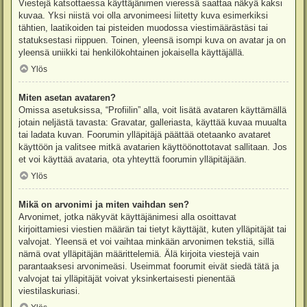
Viestejä katsottaessa käyttäjänimen vieressä saattaa näkyä kaksi
kuvaa. Yksi niistä voi olla arvonimeesi liitetty kuva esimerkiksi
tähtien, laatikoiden tai pisteiden muodossa viestimäärästäsi tai
statuksestasi riippuen. Toinen, yleensä isompi kuva on avatar ja on
yleensä uniikki tai henkilökohtainen jokaisella käyttäjällä.
Ylös
Miten asetan avataren?
Omissa asetuksissa, “Profiilin” alla, voit lisätä avataren käyttämällä
jotain neljästä tavasta: Gravatar, galleriasta, käyttää kuvaa muualta
tai ladata kuvan. Foorumin ylläpitäjä päättää otetaanko avataret
käyttöön ja valitsee mitkä avatarien käyttöönottotavat sallitaan. Jos
et voi käyttää avataria, ota yhteyttä foorumin ylläpitäjään.
Ylös
Mikä on arvonimi ja miten vaihdan sen?
Arvonimet, jotka näkyvät käyttäjänimesi alla osoittavat
kirjoittamiesi viestien määrän tai tietyt käyttäjät, kuten ylläpitäjät tai
valvojat. Yleensä et voi vaihtaa minkään arvonimen tekstiä, sillä
nämä ovat ylläpitäjän määrittelemiä. Älä kirjoita viestejä vain
parantaaksesi arvonimeäsi. Useimmat foorumit eivät siedä tätä ja
valvojat tai ylläpitäjät voivat yksinkertaisesti pienentää
viestilaskuriasi.