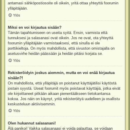
antamasi sähköpostiosoite oli oikein, yritä ottaa yhteyttä foorumin
ylläpitäjään.
Ylös
Miksi en voi kirjautua sisään?
Tämän tapahtumiseen on useita syitä. Ensin, varmista että
tunnuksesi ja salasanasi ovat oikein. Jos ne ovat, ota yhteyttä
foorumin ylläpitäjään varmistaaksesi, että sinulla ei ole
porttikieltoja. On myös mahdollista, että sivuston omistajalla on
asetusvirhe heidän päässään ja heidän pitäisi korjata se.
Ylös
Rekisteröidyin joskus aiemmin, mutta en voi enää kirjautua
sisään?!
On mahdollista, että ylläpitäjä on poistanut käyttäjätilisi käytöstä
jostain syystä. Useat foorumit myös poistavat käyttäjiä, jotka eivät
ole kirjoittaneet pitkään aikaan pienentääkseen tietokantansa
kokoa. Jos näin on käynyt, yritä rekisteröityä uudelleen ja osallistu
keskusteluun aktiivisemmin.
Ylös
Olen hukannut salasanani!
Älä panikoi! Vaikka salasanaasi ei voida palauttaa, se voidaan