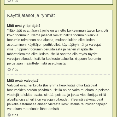
Ylös
Käyttäjätasot ja ryhmät
Mitä ovat ylläpitäjät?
Ylläpitäjät ovat jäseniä joille on annettu korkeimman tason kontrolli
koko foorumiin. Nämä jäsenet voivat hallita foorumin kaikkia
foorumin toiminnan osa-alueita, mukaan lukien oikeuksien
asettaminen, käyttäjien porttikiellot, käyttäjäryhmät ja valvojat
yms., riippuen foorumin perustajasta ja hänen ylläpitäjille
määrittelemistä oikeuksista. Heillä saattaa olla myös täydet
valvojan oikeudet kaikilla keskustelualueilla, riippuen foorumin
perustajan määrittelemistä asetuksista.
Ylös
Mitä ovatr valvojat?
Valvojat ovat henkilöitä (tai ryhmä henkilöitä) jotka katsovat
foorumeiden perään päivittäin. Heillä on on valta muokata ja poistaa
viestejä ja lukita, avata, siirtää, poistaa ja jakaa viestiketjuja niillä
alueilla joissa heillä on valvojan oikeudet. Yleensä valvojat ovat
paikalla estämässä aiheen vierestä keskustelua tai hyvien tapojen
vastaisen materiaalin lähettämistä.
Ylös