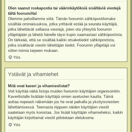
Olen saanut roskapostia tai väärinkäytöksiä sisältäviä viestejä
tältä foorumilta!
Olemme pahoillamme siitä. Tämän foorumin sähköpostilomake
sisältää ominaisuuksia, jotka yrittävät estää ja seurata käyttäjiä,
jotka lähettävät sellaisia viestejä, joten ota yhteyttä foorumin
ylläpitäjään ja lähetä hänelle täysi kopio saamastasi sähköpostista.
On tärkeää, että se sisältää kaikki otsaketiedot sähköpostista,
jotka sisältävät viestin lähettäjän tiedot. Foorumin ylläpitäjä voi
sitten toimia tarpeen mukaan.
Ylös
Ystävät ja vihamiehet
Mitä ovat kaveri ja vihamieslistat?
Voit käyttää näitä listoja muiden foorumin käyttäjien organisointiin.
Kaverilistalle lisätään käyttäjiä omien asetusten kautta. Tämä
auttaa nopeasti näkemään jos he ovat paikalla ja yksityisviestien
lähettämisessä. Teemasta riippuen näiden käyttäjien viestit
saatetaan myös korostaa. Jos lisäät käyttäjän vihamieheksi, kaikki
käyttäjän kirjoittamat viestit piilotetaan oletuksena.
Ylös