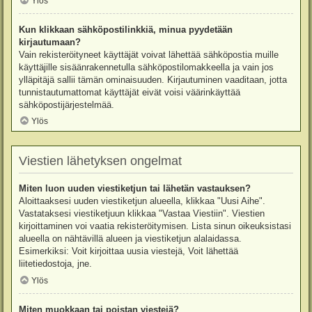
Ylös
Kun klikkaan sähköpostilinkkiä, minua pyydetään
kirjautumaan?
Vain rekisteröityneet käyttäjät voivat lähettää sähköpostia muille
käyttäjille sisäänrakennetulla sähköpostilomakkeella ja vain jos
ylläpitäjä sallii tämän ominaisuuden. Kirjautuminen vaaditaan, jotta
tunnistautumattomat käyttäjät eivät voisi väärinkäyttää
sähköpostijärjestelmää.
Ylös
Viestien lähetyksen ongelmat
Miten luon uuden viestiketjun tai lähetän vastauksen?
Aloittaaksesi uuden viestiketjun alueella, klikkaa "Uusi Aihe".
Vastataksesi viestiketjuun klikkaa "Vastaa Viestiin". Viestien
kirjoittaminen voi vaatia rekisteröitymisen. Lista sinun oikeuksistasi
alueella on nähtävillä alueen ja viestiketjun alalaidassa.
Esimerkiksi: Voit kirjoittaa uusia viestejä, Voit lähettää
liitetiedostoja, jne.
Ylös
Miten muokkaan tai poistan viestejä?