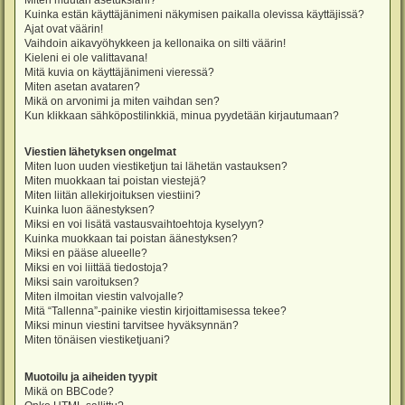
Miten muutan asetuksiani?
Kuinka estän käyttäjänimeni näkymisen paikalla olevissa käyttäjissä?
Ajat ovat väärin!
Vaihdoin aikavyöhykkeen ja kellonaika on silti väärin!
Kieleni ei ole valittavana!
Mitä kuvia on käyttäjänimeni vieressä?
Miten asetan avataren?
Mikä on arvonimi ja miten vaihdan sen?
Kun klikkaan sähköpostilinkkiä, minua pyydetään kirjautumaan?
Viestien lähetyksen ongelmat
Miten luon uuden viestiketjun tai lähetän vastauksen?
Miten muokkaan tai poistan viestejä?
Miten liitän allekirjoituksen viestiini?
Kuinka luon äänestyksen?
Miksi en voi lisätä vastausvaihtoehtoja kyselyyn?
Kuinka muokkaan tai poistan äänestyksen?
Miksi en pääse alueelle?
Miksi en voi liittää tiedostoja?
Miksi sain varoituksen?
Miten ilmoitan viestin valvojalle?
Mitä “Tallenna”-painike viestin kirjoittamisessa tekee?
Miksi minun viestini tarvitsee hyväksynnän?
Miten tönäisen viestiketjuani?
Muotoilu ja aiheiden tyypit
Mikä on BBCode?