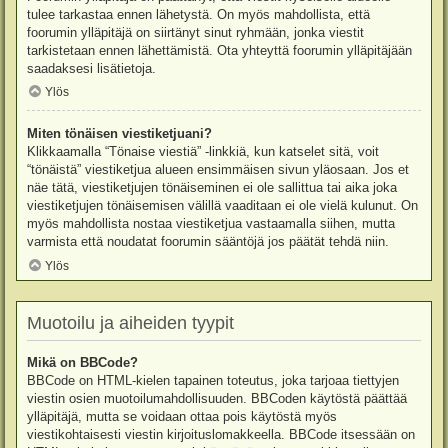
tulee tarkastaa ennen lähetystä. On myös mahdollista, että
foorumin ylläpitäjä on siirtänyt sinut ryhmään, jonka viestit
tarkistetaan ennen lähettämistä. Ota yhteyttä foorumin ylläpitäjään
saadaksesi lisätietoja.
Ylös
Miten tönäisen viestiketjuani?
Klikkaamalla “Tönaise viestiä” -linkkiä, kun katselet sitä, voit
“tönäistä” viestiketjua alueen ensimmäisen sivun yläosaan. Jos et
näe tätä, viestiketjujen tönäiseminen ei ole sallittua tai aika joka
viestiketjujen tönäisemisen välillä vaaditaan ei ole vielä kulunut. On
myös mahdollista nostaa viestiketjua vastaamalla siihen, mutta
varmista että noudatat foorumin sääntöjä jos päätät tehdä niin.
Ylös
Muotoilu ja aiheiden tyypit
Mikä on BBCode?
BBCode on HTML-kielen tapainen toteutus, joka tarjoaa tiettyjen
viestin osien muotoilumahdollisuuden. BBCoden käytöstä päättää
ylläpitäjä, mutta se voidaan ottaa pois käytöstä myös
viestikohtaisesti viestin kirjoituslomakkeella. BBCode itsessään on