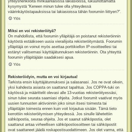
yhteyshenkilöitä minkäänlaisissa lakiasioissa, lukuunottamatta
kysymystä “Keneen minun tulee olla yhteydessä
väärinkäytöstapauksissa tai lakiasioissa tähän foorumiin liittyen?”.
Ylös
Miksi en voi rekisteröityä?
On mahdollista, että foorumin ylläpitäjä on poistanut rekisteröinnin
käytöstä estääkseen uusia vierailijoita rekisteröitymästä. Foorumin
ylläpitäjä on voinut myös asettaa porttikiellon IP-osoitteellesi tai
estänyt valitsemasi käyttäjätunnuksen rekisteröinnin. Ota yhteyttä
foorumin ylläpitäjään saadaksesi apua.
Ylös
Rekisteröidyin, mutta en voi kirjautua!
Tarkista ensin käyttäjätunnuksesi ja salasanasi. Jos ne ovat oikein,
yksi kahdesta asiasta on saattanut tapahtua. Jos COPPA-tuki on
käytössä ja määrittelit olevasi alle 13-vuotias rekisteröityessäsi,
sinun tulee seurata saamiasi ohjeita. Jotkut foorumit vaativat myös
uusien tunnusten aktivoinnin joko sinun itsesi toimesta tai
ylläpitäjän toimesta ennen kuin voit kirjautua sisään. Tämä tieto
kerrottiin rekisteröitymisen yhteydessä. Jos sinulle lähetettiin
sähköpostia, seuraa ohjeita. Jos et saanut sähköpostia, olet
saattanut antaa virheellisen sähköpostiosoitteen tai sähköpostit
ovat saattaneet jäädä roskapostisuodattimeen. Jos olet varma, että