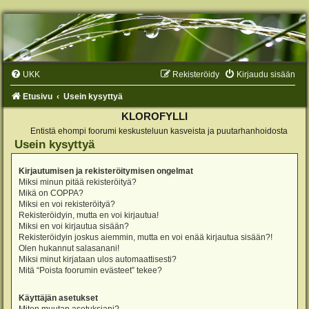
UKK
Rekisteröidy
Kirjaudu sisään
Etusivu
Usein kysyttyä
KLOROFYLLI
Entistä ehompi foorumi keskusteluun kasveista ja puutarhanhoidosta
Usein kysyttyä
Kirjautumisen ja rekisteröitymisen ongelmat
Miksi minun pitää rekisteröityä?
Mikä on COPPA?
Miksi en voi rekisteröityä?
Rekisteröidyin, mutta en voi kirjautua!
Miksi en voi kirjautua sisään?
Rekisteröidyin joskus aiemmin, mutta en voi enää kirjautua sisään?!
Olen hukannut salasanani!
Miksi minut kirjataan ulos automaattisesti?
Mitä “Poista foorumin evästeet” tekee?
Käyttäjän asetukset