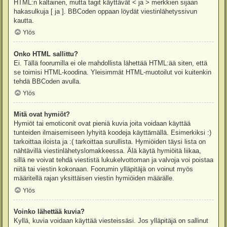
HTML:n kaltainen, mutta tagit käyttävät < ja > merkkien sijaan
hakasulkuja [ ja ]. BBCoden oppaan löydät viestinlähetyssivun
kautta.
Ylös
Onko HTML sallittu?
Ei. Tällä foorumilla ei ole mahdollista lähettää HTML:ää siten, että
se toimisi HTML-koodina. Yleisimmät HTML-muotoilut voi kuitenkin
tehdä BBCoden avulla.
Ylös
Mitä ovat hymiöt?
Hymiöt tai emoticonit ovat pieniä kuvia joita voidaan käyttää
tunteiden ilmaisemiseen lyhyitä koodeja käyttämällä. Esimerkiksi :)
tarkoittaa iloista ja :( tarkoittaa surullista. Hymiöiden täysi lista on
nähtävillä viestinlähetyslomakkeessa. Älä käytä hymiöitä liikaa,
sillä ne voivat tehdä viestistä lukukelvottoman ja valvoja voi poistaa
niitä tai viestin kokonaan. Foorumin ylläpitäjä on voinut myös
määritellä rajan yksittäisen viestin hymiöiden määrälle.
Ylös
Voinko lähettää kuvia?
Kyllä, kuvia voidaan käyttää viesteissäsi. Jos ylläpitäjä on sallinut