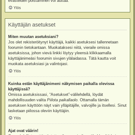
evästeiden poistaminen voi auttaa.
Ylös
Käyttäjän asetukset
Miten muutan asetuksiani?
Jos olet rekisteröitynyt käyttäjä, kaikki asetuksesi tallennetaan
foorumin tietokantaan. Muokataksesi niitä, vieraile omissa
asetuksissa, johon vievä linkki löytyy yleensä klikkaamalla
käyttäjänimeäsi foorumin sivujen ylälaidassa. Tätä kautta voit
muokata asetuksiasi ja valintojasi.
Ylös
Kuinka estän käyttäjänimeni näkymisen paikalla olevissa
käyttäjissä?
Omissa asetuksissasi, “Asetukset”-välilehdellä, löydät
mahdollisuuden valita
Piilota paikallaolo
. Ottamalla tämän
asetuksen käyttöön näyt vain ylläpitäjille, valvojille ja itsellesi. Sinut
lasketaan piilossa oleviin käyttäjiin.
Ylös
Ajat ovat väärin!