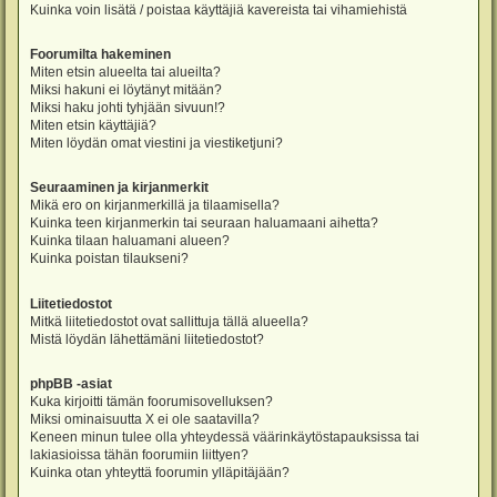
Kuinka voin lisätä / poistaa käyttäjiä kavereista tai vihamiehistä
Foorumilta hakeminen
Miten etsin alueelta tai alueilta?
Miksi hakuni ei löytänyt mitään?
Miksi haku johti tyhjään sivuun!?
Miten etsin käyttäjiä?
Miten löydän omat viestini ja viestiketjuni?
Seuraaminen ja kirjanmerkit
Mikä ero on kirjanmerkillä ja tilaamisella?
Kuinka teen kirjanmerkin tai seuraan haluamaani aihetta?
Kuinka tilaan haluamani alueen?
Kuinka poistan tilaukseni?
Liitetiedostot
Mitkä liitetiedostot ovat sallittuja tällä alueella?
Mistä löydän lähettämäni liitetiedostot?
phpBB -asiat
Kuka kirjoitti tämän foorumisovelluksen?
Miksi ominaisuutta X ei ole saatavilla?
Keneen minun tulee olla yhteydessä väärinkäytöstapauksissa tai
lakiasioissa tähän foorumiin liittyen?
Kuinka otan yhteyttä foorumin ylläpitäjään?