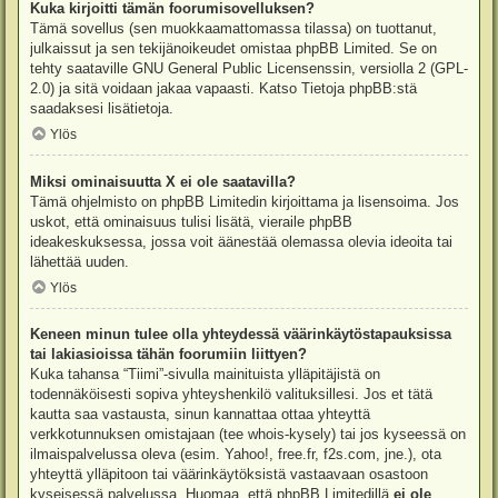
Kuka kirjoitti tämän foorumisovelluksen?
Tämä sovellus (sen muokkaamattomassa tilassa) on tuottanut,
julkaissut ja sen tekijänoikeudet omistaa
phpBB Limited
. Se on
tehty saataville GNU General Public Licensenssin, versiolla 2 (GPL-
2.0) ja sitä voidaan jakaa vapaasti. Katso
Tietoja phpBB:stä
saadaksesi lisätietoja.
Ylös
Miksi ominaisuutta X ei ole saatavilla?
Tämä ohjelmisto on phpBB Limitedin kirjoittama ja lisensoima. Jos
uskot, että ominaisuus tulisi lisätä, vieraile
phpBB
ideakeskuksessa
, jossa voit äänestää olemassa olevia ideoita tai
lähettää uuden.
Ylös
Keneen minun tulee olla yhteydessä väärinkäytöstapauksissa
tai lakiasioissa tähän foorumiin liittyen?
Kuka tahansa “Tiimi”-sivulla mainituista ylläpitäjistä on
todennäköisesti sopiva yhteyshenkilö valituksillesi. Jos et tätä
kautta saa vastausta, sinun kannattaa ottaa yhteyttä
verkkotunnuksen omistajaan (tee
whois-kysely
) tai jos kyseessä on
ilmaispalvelussa oleva (esim. Yahoo!, free.fr, f2s.com, jne.), ota
yhteyttä ylläpitoon tai väärinkäytöksistä vastaavaan osastoon
kyseisessä palvelussa. Huomaa, että phpBB Limitedillä
ei ole