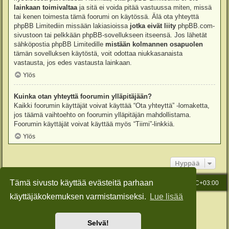
lainkaan toimivaltaa
ja sitä ei voida pitää vastuussa miten, missä
tai kenen toimesta tämä foorumi on käytössä. Älä ota yhteyttä
phpBB Limitediin missään lakiasioissa
jotka eivät liity
phpBB.com-
sivustoon tai pelkkään phpBB-sovellukseen itseensä. Jos lähetät
sähköpostia phpBB Limitedille
mistään kolmannen osapuolen
tämän sovelluksen käytöstä, voit odottaa niukkasanaista
vastausta, jos edes vastausta lainkaan.
Ylös
Kuinka otan yhteyttä foorumin ylläpitäjään?
Kaikki foorumin käyttäjät voivat käyttää “Ota yhteyttä” -lomaketta,
jos täämä vaihtoehto on foorumin ylläpitäjän mahdollistama.
Foorumin käyttäjät voivat käyttää myös “Tiimi”-linkkiä.
Ylös
Hyppää
Tämä sivusto käyttää evästeitä parhaan
Etusivu
Viesti Ylläpidolle
Kaikki ajat ovat
UTC+03:00
käyttäjäkokemuksen varmistamiseksi.
Lue lisää
Keskustelufoorumin ohjelmisto
phpBB
® Forum Software © phpBB Limited
Käännös: phpBB Suomi (lurttinen, harritapio, Pettis)
Style: Green-Style-Slim by Joyce&Luna
phpBB-Style-Design
Selvä!
Yksityisyys
|
Ehdot