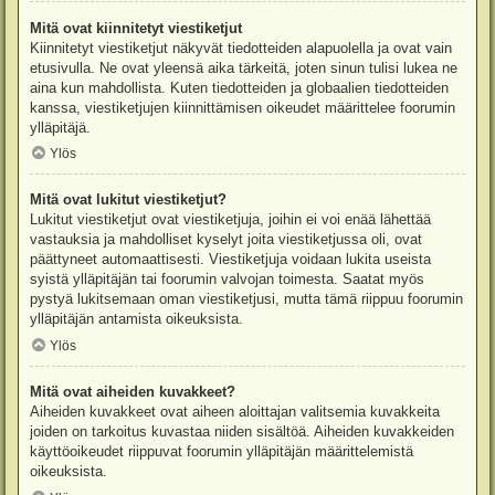
Mitä ovat kiinnitetyt viestiketjut
Kiinnitetyt viestiketjut näkyvät tiedotteiden alapuolella ja ovat vain
etusivulla. Ne ovat yleensä aika tärkeitä, joten sinun tulisi lukea ne
aina kun mahdollista. Kuten tiedotteiden ja globaalien tiedotteiden
kanssa, viestiketjujen kiinnittämisen oikeudet määrittelee foorumin
ylläpitäjä.
Ylös
Mitä ovat lukitut viestiketjut?
Lukitut viestiketjut ovat viestiketjuja, joihin ei voi enää lähettää
vastauksia ja mahdolliset kyselyt joita viestiketjussa oli, ovat
päättyneet automaattisesti. Viestiketjuja voidaan lukita useista
syistä ylläpitäjän tai foorumin valvojan toimesta. Saatat myös
pystyä lukitsemaan oman viestiketjusi, mutta tämä riippuu foorumin
ylläpitäjän antamista oikeuksista.
Ylös
Mitä ovat aiheiden kuvakkeet?
Aiheiden kuvakkeet ovat aiheen aloittajan valitsemia kuvakkeita
joiden on tarkoitus kuvastaa niiden sisältöä. Aiheiden kuvakkeiden
käyttöoikeudet riippuvat foorumin ylläpitäjän määrittelemistä
oikeuksista.