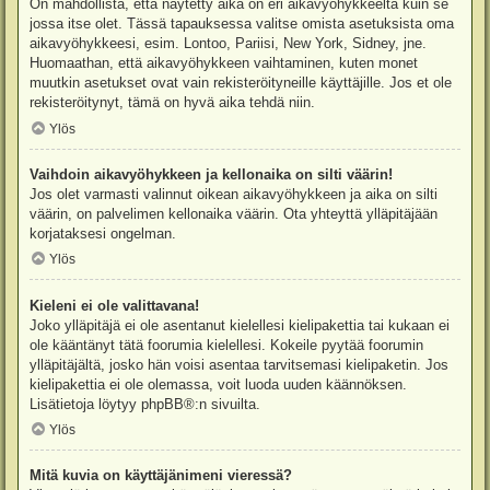
On mahdollista, että näytetty aika on eri aikavyöhykkeeltä kuin se
jossa itse olet. Tässä tapauksessa valitse omista asetuksista oma
aikavyöhykkeesi, esim. Lontoo, Pariisi, New York, Sidney, jne.
Huomaathan, että aikavyöhykkeen vaihtaminen, kuten monet
muutkin asetukset ovat vain rekisteröityneille käyttäjille. Jos et ole
rekisteröitynyt, tämä on hyvä aika tehdä niin.
Ylös
Vaihdoin aikavyöhykkeen ja kellonaika on silti väärin!
Jos olet varmasti valinnut oikean aikavyöhykkeen ja aika on silti
väärin, on palvelimen kellonaika väärin. Ota yhteyttä ylläpitäjään
korjataksesi ongelman.
Ylös
Kieleni ei ole valittavana!
Joko ylläpitäjä ei ole asentanut kielellesi kielipakettia tai kukaan ei
ole kääntänyt tätä foorumia kielellesi. Kokeile pyytää foorumin
ylläpitäjältä, josko hän voisi asentaa tarvitsemasi kielipaketin. Jos
kielipakettia ei ole olemassa, voit luoda uuden käännöksen.
Lisätietoja löytyy
phpBB
®:n sivuilta.
Ylös
Mitä kuvia on käyttäjänimeni vieressä?