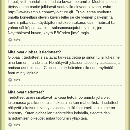
liitteet, voit mahdollisesti ladata kuvan foorumille. Muutoin sinun
täytyy antaa osoite julkisesti saatavilla olevaan kuvaan, esim.
http://www.example.com/my-picture.gif. Et voi antaa osoitetta
omalla koneellasi oleviin kuviin (ellei se ole yleinen palvelin) tai
kuviin, jotka ovat käyttäjätunnistuksen takana, esim. hotmail tai
yahoo sähköpostilaatikot, salasanasuojatut sivustot, jne.
Näyttääksesi kuvan, käytä BBCoden [img]-tagia.
Ylös
Mitä ovat globaalit tiedotteet?
Globaalit tiedotteet sisältävät tärkeää tietoa ja sinun tulisi lukea ne
aina kun on mahdolista. Ne näkyvät jokaisen alueen ylälaidassa ja
omissa asetuksissa. Globaalien tiedotteiden oikeudet myöntää
foorumin ylläpitäjä.
Ylös
Mitä ovat tiedotteet?
Tiedotteet usein sisältävät tärkeää tietoa foorumista jota olet
lukemassa ja siksi ne tulisi lukea aina kun mahdollista. Tiedotteet
näkyvät jokaisen sivun ylälaidassa niillä foorumeilla joihin ne on
lähetetty. Kuten globaalien tiedotteiden kohdalla, tiedotteiden
lähettämisen oikeudet antaa foorumin ylläpitäjä.
Ylös