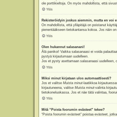
ole porttikieltoja. On myös mahdollista, että sivu
Ylös
Rekisteröidyin joskus aiemmin, mutta en voi e
On mahdollista, että ylläpitäjä on poistanut käyttä
pienentääkseen tietokantansa kokoa. Jos näin on k
Ylös
Olen hukannut salasanani!
Älä panikoi! Vaikka salasanaasi ei voida palauttaa
pystyä kirjautumaan uudelleen.
Jos et pysty asettamaan salasanaasi uudelleen, ot
Ylös
Miksi minut kirjataan ulos automaattisesti?
Jos et valitse
Muista minut
-laatikkoa kirjautuess
kirjautuneena, valitse
Muista minut
-valinta kirjau
tietokoneluokassa. Jos et näe tätä valintaa, foor
Ylös
Mitä “Poista foorumin evästeet” tekee?
“Poista foorumin evästeet” poistaa evästeet, jotka