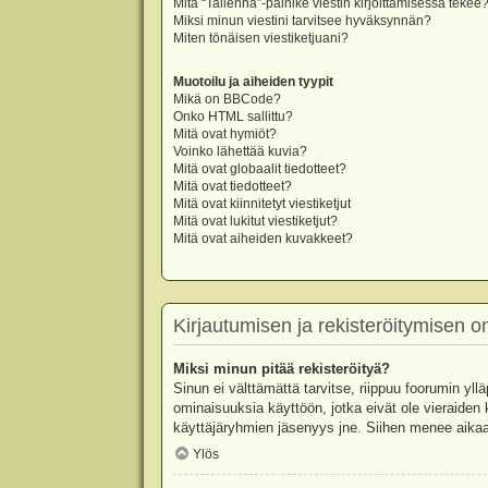
Mitä “Tallenna”-painike viestin kirjoittamisessa tekee
Miksi minun viestini tarvitsee hyväksynnän?
Miten tönäisen viestiketjuani?
Muotoilu ja aiheiden tyypit
Mikä on BBCode?
Onko HTML sallittu?
Mitä ovat hymiöt?
Voinko lähettää kuvia?
Mitä ovat globaalit tiedotteet?
Mitä ovat tiedotteet?
Mitä ovat kiinnitetyt viestiketjut
Mitä ovat lukitut viestiketjut?
Mitä ovat aiheiden kuvakkeet?
Kirjautumisen ja rekisteröitymisen 
Miksi minun pitää rekisteröityä?
Sinun ei välttämättä tarvitse, riippuu foorumin yllä
ominaisuuksia käyttöön, jotka eivät ole vieraiden 
käyttäjäryhmien jäsenyys jne. Siihen menee aikaa
Ylös