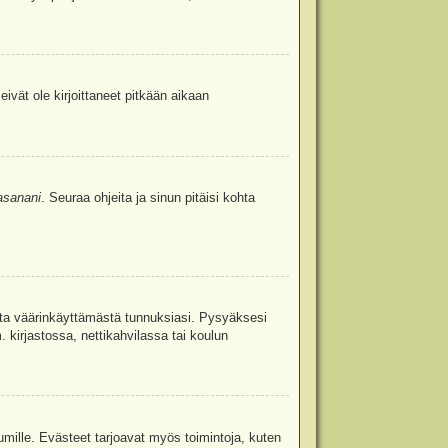
eivät ole kirjoittaneet pitkään aikaan
asanani
. Seuraa ohjeita ja sinun pitäisi kohta
uita väärinkäyttämästä tunnuksiasi. Pysyäksesi
. kirjastossa, nettikahvilassa tai koulun
umille. Evästeet tarjoavat myös toimintoja, kuten