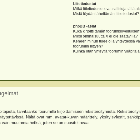
?
Liitetiedostot
Mitkä liitetiedostot ovat sallittuja tällä a
Mistä löydän lähettämäni liitetiedostot?
phpBB -asiat
Kuka kirjoitti tämän foorumisovelluksen
Miksi ominaisuutta X ei ole saatavilla?
Keneen minun tulee olla yhteydessä vää
foorumiin liittyen?
Kuinka otan yhteyttä foorumin ylläpitäj
ongelmat
pitäjästä, tarvitaanko foorumilla kirjoittamiseen rekisteröitymistä. Rekisteröity
käytettävissä. Näitä ovat mm. avatar-kuvan määrittely, yksityisviestit, sähköpo
 vain muutamia hetkiä, joten se on suositeltavaa.