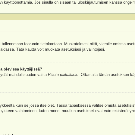
äjän käyttöönottamia. Jos sinulla on sisään tai uloskirjautumisen kanssa ongel
si tallennetaan foorumin tietokantaan. Muokataksesi niitä, vieraile omissa aset
aidassa. Tätä kautta voit muokata asetuksiasi ja valintojasi.
a olevissa käyttäjissä?
öydät mahdollisuuden valita
Piilota paikallaolo
. Ottamalla tämän asetuksen käyttö
hykkeeltä kuin se jossa itse olet. Tässä tapauksessa valitse omista asetuksi
kkeen vaihtaminen, kuten monet muutkin asetukset ovat vain rekisteröityneille