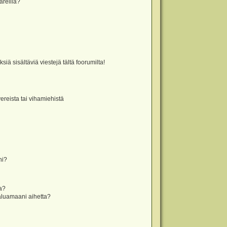
äreillä?
iä sisältäviä viestejä tältä foorumilta!
vereista tai vihamiehistä
ni?
la?
aluamaani aihetta?