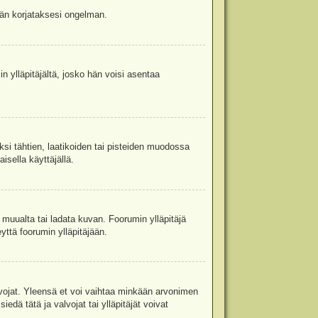
jään korjataksesi ongelman.
in ylläpitäjältä, josko hän voisi asentaa
ksi tähtien, laatikoiden tai pisteiden muodossa
isella käyttäjällä.
a muualta tai ladata kuvan. Foorumin ylläpitäjä
yttä foorumin ylläpitäjään.
valvojat. Yleensä et voi vaihtaa minkään arvonimen
edä tätä ja valvojat tai ylläpitäjät voivat