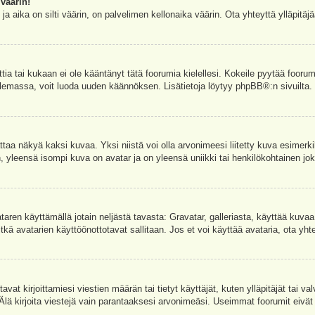
väärin!
a aika on silti väärin, on palvelimen kellonaika väärin. Ota yhteyttä ylläpitä
ettia tai kukaan ei ole kääntänyt tätä foorumia kielellesi. Kokeile pyytää foorum
e olemassa, voit luoda uuden käännöksen. Lisätietoja löytyy
phpBB
®:n sivuilta.
aa näkyä kaksi kuvaa. Yksi niistä voi olla arvonimeesi liitetty kuva esimerki
, yleensä isompi kuva on avatar ja on yleensä uniikki tai henkilökohtainen joka
vataren käyttämällä jotain neljästä tavasta: Gravatar, galleriasta, käyttää kuva
kä avatarien käyttöönottotavat sallitaan. Jos et voi käyttää avataria, ota yhte
avat kirjoittamiesi viestien määrän tai tietyt käyttäjät, kuten ylläpitäjät tai 
 Älä kirjoita viestejä vain parantaaksesi arvonimeäsi. Useimmat foorumit eivät si