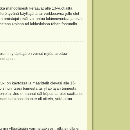
ka mahdollisesti keräävät alle 13-vuotiailta
teröityvänä käyttäjänä tai verkkosivua jolle olet
omistajat eivät voi antaa lakineuvontaa ja eivät
stapauksissa tai lakiasioissa tähän foorumiin
oorumin ylläpitäjä on voinut myös asettaa
sesi apua.
i on käytössä ja määrittelit olevasi alle 13-
 sinun itsesi toimesta tai ylläpitäjän toimesta
 ohjeita. Jos et saanut sähköpostia, olet saattanut
asi sähköpostiosoite oli oikein, yritä ottaa
min ylläpitäjään varmistaaksesi, että sinulla ei