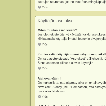
luettujen seurantaa, jos ne ovat foorumin ylläpit
Ylös
Käyttäjän asetukset
Miten muutan asetuksiani?
Jos olet rekisteröitynyt käyttäjä, kaikki asetukse
klikkaamalla käyttäjänimeäsi foorumin sivujen yläl
Ylös
Kuinka estän käyttäjänimeni näkymisen paikall
Omissa asetuksissasi, “Asetukset”-välilehdellä, l
Sinut lasketaan piilossa oleviin käyttäjiin.
Ylös
Ajat ovat väärin!
On mahdollista, että näytetty aika on eri aikavyö
New York, Sidney, jne. Huomaathan, että aikavyöhy
hyvä aika tehdä niin.
Ylös