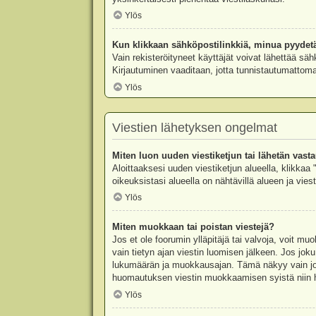
Ylös
Kun klikkaan sähköpostilinkkiä, minua pyydet
Vain rekisteröityneet käyttäjät voivat lähettää säh
Kirjautuminen vaaditaan, jotta tunnistautumattomat
Ylös
Viestien lähetyksen ongelmat
Miten luon uuden viestiketjun tai lähetän vast
Aloittaaksesi uuden viestiketjun alueella, klikkaa 
oikeuksistasi alueella on nähtävillä alueen ja viesti
Ylös
Miten muokkaan tai poistan viestejä?
Jos et ole foorumin ylläpitäjä tai valvoja, voit m
vain tietyn ajan viestin luomisen jälkeen. Jos joku
lukumäärän ja muokkausajan. Tämä näkyy vain jos j
huomautuksen viestin muokkaamisen syistä niin hal
Ylös