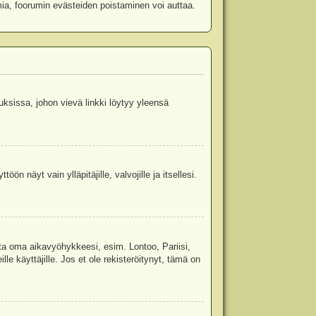
mia, foorumin evästeiden poistaminen voi auttaa.
uksissa, johon vievä linkki löytyy yleensä
ön näyt vain ylläpitäjille, valvojille ja itsellesi.
sta oma aikavyöhykkeesi, esim. Lontoo, Pariisi,
 käyttäjille. Jos et ole rekisteröitynyt, tämä on