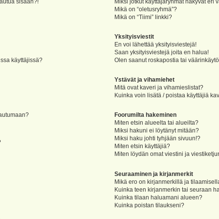
jautua sisään?!
Miksi jotkut käyttäjäryhmät näkyvät eri v
Mikä on “oletusryhmä”?
Mikä on “Tiimi” linkki?
Yksityisviestit
En voi lähettää yksityisviestejä!
Saan yksityisviestejä joita en halua!
ssa käyttäjissä?
Olen saanut roskapostia tai väärinkäytöks
Ystävät ja vihamiehet
Mitä ovat kaveri ja vihamieslistat?
Kuinka voin lisätä / poistaa käyttäjiä ka
rjautumaan?
Foorumilta hakeminen
Miten etsin alueelta tai alueilta?
Miksi hakuni ei löytänyt mitään?
Miksi haku johti tyhjään sivuun!?
?
Miten etsin käyttäjiä?
Miten löydän omat viestini ja viestiketju
Seuraaminen ja kirjanmerkit
Mikä ero on kirjanmerkillä ja tilaamisel
Kuinka teen kirjanmerkin tai seuraan h
Kuinka tilaan haluamani alueen?
Kuinka poistan tilaukseni?