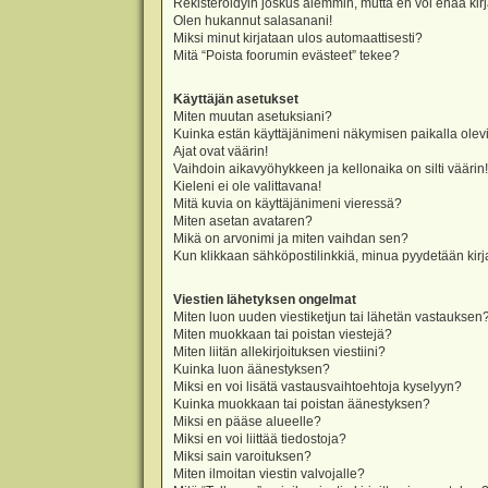
Rekisteröidyin joskus aiemmin, mutta en voi enää kir
Olen hukannut salasanani!
Miksi minut kirjataan ulos automaattisesti?
Mitä “Poista foorumin evästeet” tekee?
Käyttäjän asetukset
Miten muutan asetuksiani?
Kuinka estän käyttäjänimeni näkymisen paikalla olevi
Ajat ovat väärin!
Vaihdoin aikavyöhykkeen ja kellonaika on silti väärin!
Kieleni ei ole valittavana!
Mitä kuvia on käyttäjänimeni vieressä?
Miten asetan avataren?
Mikä on arvonimi ja miten vaihdan sen?
Kun klikkaan sähköpostilinkkiä, minua pyydetään ki
Viestien lähetyksen ongelmat
Miten luon uuden viestiketjun tai lähetän vastauksen
Miten muokkaan tai poistan viestejä?
Miten liitän allekirjoituksen viestiini?
Kuinka luon äänestyksen?
Miksi en voi lisätä vastausvaihtoehtoja kyselyyn?
Kuinka muokkaan tai poistan äänestyksen?
Miksi en pääse alueelle?
Miksi en voi liittää tiedostoja?
Miksi sain varoituksen?
Miten ilmoitan viestin valvojalle?