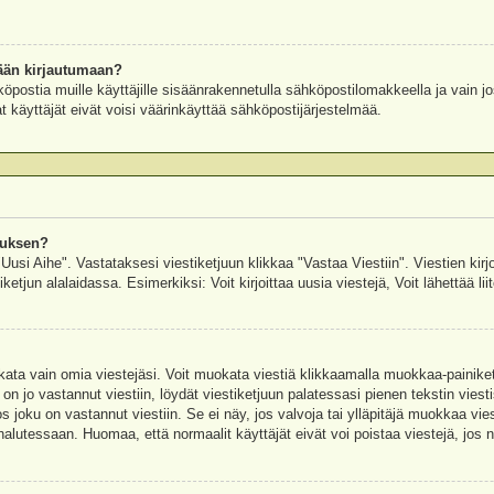
ään kirjautumaan?
köpostia muille käyttäjille sisäänrakennetulla sähköpostilomakkeella ja vain jo
 käyttäjät eivät voisi väärinkäyttää sähköpostijärjestelmää.
auksen?
"Uusi Aihe". Vastataksesi viestiketjuun klikkaa "Vastaa Viestiin". Viestien kirj
ketjun alalaidassa. Esimerkiksi: Voit kirjoittaa uusia viestejä, Voit lähettää liit
uokata vain omia viestejäsi. Voit muokata viestiä klikkaamalla muokkaa-painik
 on jo vastannut viestiin, löydät viestiketjuun palatessasi pienen tekstin viest
oku on vastannut viestiin. Se ei näy, jos valvoja tai ylläpitäjä muokkaa vies
utessaan. Huomaa, että normaalit käyttäjät eivät voi poistaa viestejä, jos ni