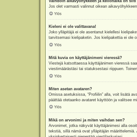
Vaihdoin aikavyöhykkeen ja kellonaika on silti 
Jos olet varmasti valinnut oikean aikavyöhykkeen j
Ylös
Kieleni ei ole valittavana!
Joko ylläpitäjä ei ole asentanut kielellesi kielipak
tarvitsemasi kielipaketin. Jos kielipakettia ei ol
Ylös
Mitä kuvia on käyttäjänimeni vieressä?
Viestejä katsottaessa käyttäjänimen vieressä saatt
viestimäärästäsi tai statuksestasi riippuen. Toinen
Ylös
Miten asetan avataren?
Omissa asetuksissa, “Profiilin” alla, voit lisätä a
päättää otetaanko avataret käyttöön ja valitsee mit
Ylös
Mikä on arvonimi ja miten vaihdan sen?
Arvonimet, jotka näkyvät käyttäjänimesi alla osoitt
tekstiä, sillä nämä ovat ylläpitäjän määrittelemiä.
yksinkertaisesti pienentää viestilaskuriasi.