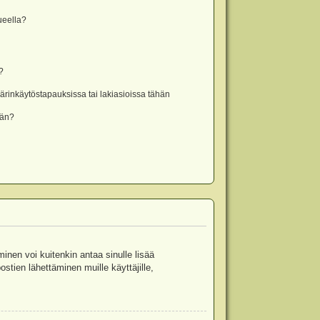
lueella?
?
rinkäytöstapauksissa tai lakiasioissa tähän
ään?
minen voi kuitenkin antaa sinulle lisää
stien lähettäminen muille käyttäjille,