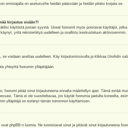
ston omistajalla on asetusvirhe heidän päässään ja heidän pitäisi korjata se.
nää kirjautua sisään?!
jätilisi käytöstä jostain syystä. Useat foorumit myös poistavat käyttäjiä, jotka 
äynyt, yritä rekisteröityä uudelleen ja osallistu keskusteluun aktiivisemmin.
, se voidaan asettaa uudelleen. Käy kirjautumissivulla ja klikkaa
Unohdin sal
a yhteyttä foorumin ylläpitäjään.
asi, foorumi pitää sinut kirjautuneena ennalta määritellyn ajan. Tämä estää m
tuessasi. Tämä ei ole suositeltavaa, jos käytät foorumia jaetulta koneelta, esim
umin ylläpitäjä on estänyt tämän toiminnon käyttämisen.
 ovat phpBB:n luomia. Ne tunnistavat sinut ja pitävät sinut kirjautuneena foor