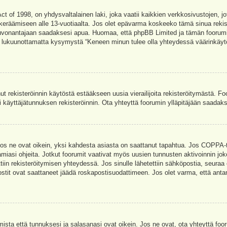
t of 1998, on yhdysvaltalainen laki, joka vaatii kaikkien verkkosivustojen, jot
jen keräämiseen alle 13-vuotiaalta. Jos olet epävarma koskeeko tämä sinua rekis
euvonantajaan saadaksesi apua. Huomaa, että phpBB Limited ja tämän foorumin 
a, lukuunottamatta kysymystä “Keneen minun tulee olla yhteydessä väärinkäytö
nut rekisteröinnin käytöstä estääkseen uusia vierailijoita rekisteröitymästä. F
asi käyttäjätunnuksen rekisteröinnin. Ota yhteyttä foorumin ylläpitäjään saadak
Jos ne ovat oikein, yksi kahdesta asiasta on saattanut tapahtua. Jos COPPA-tuk
amiasi ohjeita. Jotkut foorumit vaativat myös uusien tunnusten aktivoinnin joko
ttiin rekisteröitymisen yhteydessä. Jos sinulle lähetettiin sähköpostia, seuraa
stit ovat saattaneet jäädä roskapostisuodattimeen. Jos olet varma, että antam
ta että tunnuksesi ja salasanasi ovat oikein. Jos ne ovat, ota yhteyttä fooru