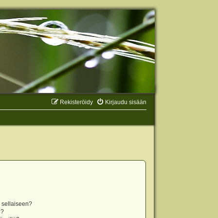
Rekisteröidy
Kirjaudu sisään
n sellaiseen?
i?