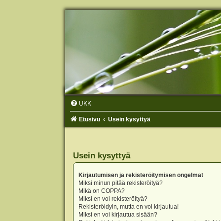
UKK
Etusivu
Usein kysyttyä
Usein kysyttyä
Kirjautumisen ja rekisteröitymisen ongelmat
Miksi minun pitää rekisteröityä?
Mikä on COPPA?
Miksi en voi rekisteröityä?
Rekisteröidyin, mutta en voi kirjautua!
Miksi en voi kirjautua sisään?