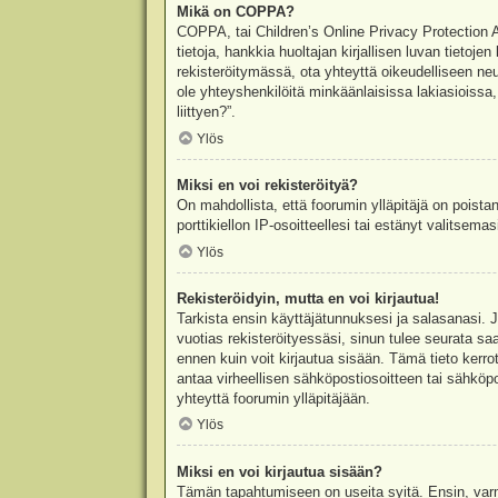
Mikä on COPPA?
COPPA, tai Children’s Online Privacy Protection Ac
tietoja, hankkia huoltajan kirjallisen luvan tieto
rekisteröitymässä, ota yhteyttä oikeudelliseen n
ole yhteyshenkilöitä minkäänlaisissa lakiasioiss
liittyen?”.
Ylös
Miksi en voi rekisteröityä?
On mahdollista, että foorumin ylläpitäjä on poista
porttikiellon IP-osoitteellesi tai estänyt valitsem
Ylös
Rekisteröidyin, mutta en voi kirjautua!
Tarkista ensin käyttäjätunnuksesi ja salasanasi. 
vuotias rekisteröityessäsi, sinun tulee seurata sa
ennen kuin voit kirjautua sisään. Tämä tieto kerro
antaa virheellisen sähköpostiosoitteen tai sähköpo
yhteyttä foorumin ylläpitäjään.
Ylös
Miksi en voi kirjautua sisään?
Tämän tapahtumiseen on useita syitä. Ensin, varmis