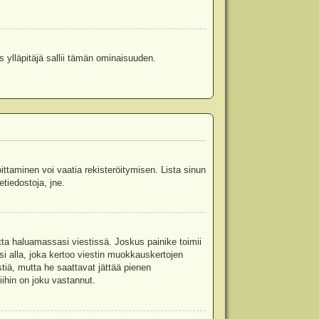
s ylläpitäjä sallii tämän ominaisuuden.
oittaminen voi vaatia rekisteröitymisen. Lista sinun
etiedostoja, jne.
etta haluamassasi viestissä. Joskus painike toimii
isi alla, joka kertoo viestin muokkauskertojen
tiä, mutta he saattavat jättää pienen
ihin on joku vastannut.