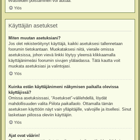
evästeiden poistaminen voi auttaa.
Ylös
Käyttäjän asetukset
Miten muutan asetuksiani?
Jos olet rekisteröitynyt käyttäjä, kaikki asetuksesi tallennetaan
foorumin tietokantaan. Muokataksesi niitä, vieraile omissa
asetuksissa, johon vievä linkki löytyy yleensä klikkaamalla
käyttäjänimeäsi foorumin sivujen ylälaidassa. Tätä kautta voit
muokata asetuksiasi ja valintojasi.
Ylös
Kuinka estän käyttäjänimeni näkymisen paikalla olevissa
käyttäjissä?
Omissa asetuksissasi, “Asetukset”-välilehdellä, löydät
mahdollisuuden valita
Piilota paikallaolo
. Ottamalla tämän
asetuksen käyttöön näyt vain ylläpitäjille, valvojille ja itsellesi. Sinut
lasketaan piilossa oleviin käyttäjiin.
Ylös
Ajat ovat väärin!