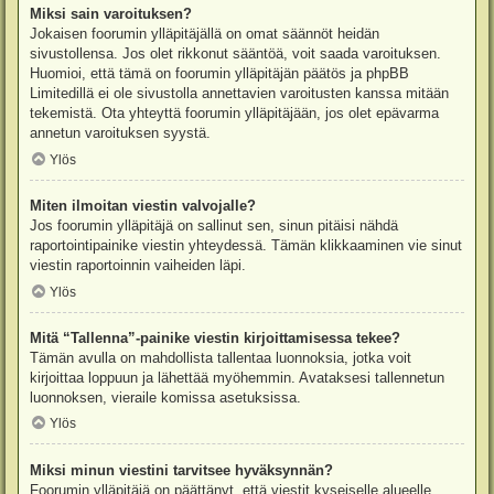
Miksi sain varoituksen?
Jokaisen foorumin ylläpitäjällä on omat säännöt heidän
sivustollensa. Jos olet rikkonut sääntöä, voit saada varoituksen.
Huomioi, että tämä on foorumin ylläpitäjän päätös ja phpBB
Limitedillä ei ole sivustolla annettavien varoitusten kanssa mitään
tekemistä. Ota yhteyttä foorumin ylläpitäjään, jos olet epävarma
annetun varoituksen syystä.
Ylös
Miten ilmoitan viestin valvojalle?
Jos foorumin ylläpitäjä on sallinut sen, sinun pitäisi nähdä
raportointipainike viestin yhteydessä. Tämän klikkaaminen vie sinut
viestin raportoinnin vaiheiden läpi.
Ylös
Mitä “Tallenna”-painike viestin kirjoittamisessa tekee?
Tämän avulla on mahdollista tallentaa luonnoksia, jotka voit
kirjoittaa loppuun ja lähettää myöhemmin. Avataksesi tallennetun
luonnoksen, vieraile komissa asetuksissa.
Ylös
Miksi minun viestini tarvitsee hyväksynnän?
Foorumin ylläpitäjä on päättänyt, että viestit kyseiselle alueelle