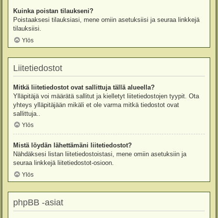
Kuinka poistan tilaukseni?
Poistaaksesi tilauksiasi, mene omiin asetuksiisi ja seuraa linkkejä
tilauksiisi.
Ylös
Liitetiedostot
Mitkä liitetiedostot ovat sallittuja tällä alueella?
Ylläpitäjä voi määrätä sallitut ja kielletyt liitetiedostojen tyypit. Ota
yhteys ylläpitäjään mikäli et ole varma mitkä tiedostot ovat
sallittuja..
Ylös
Mistä löydän lähettämäni liitetiedostot?
Nähdäksesi listan liitetiedostoistasi, mene omiin asetuksiin ja
seuraa linkkejä liitetiedostot-osioon.
Ylös
phpBB -asiat