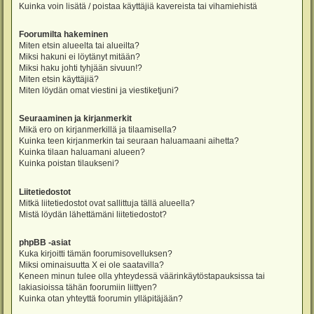
Kuinka voin lisätä / poistaa käyttäjiä kavereista tai vihamiehistä
Foorumilta hakeminen
Miten etsin alueelta tai alueilta?
Miksi hakuni ei löytänyt mitään?
Miksi haku johti tyhjään sivuun!?
Miten etsin käyttäjiä?
Miten löydän omat viestini ja viestiketjuni?
Seuraaminen ja kirjanmerkit
Mikä ero on kirjanmerkillä ja tilaamisella?
Kuinka teen kirjanmerkin tai seuraan haluamaani aihetta?
Kuinka tilaan haluamani alueen?
Kuinka poistan tilaukseni?
Liitetiedostot
Mitkä liitetiedostot ovat sallittuja tällä alueella?
Mistä löydän lähettämäni liitetiedostot?
phpBB -asiat
Kuka kirjoitti tämän foorumisovelluksen?
Miksi ominaisuutta X ei ole saatavilla?
Keneen minun tulee olla yhteydessä väärinkäytöstapauksissa tai
lakiasioissa tähän foorumiin liittyen?
Kuinka otan yhteyttä foorumin ylläpitäjään?