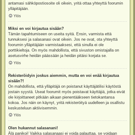
antamasi sähköpostiosoite oli oikein, yritä ottaa yhteyttä foorumin
ylläpitäjään.
Ylös
Miksi en voi kirjautua sisään?
Tämän tapahtumiseen on useita syitä. Ensin, varmista että
tunnuksesi ja salasanasi ovat oikein. Jos ne ovat, ota yhteyttä
foorumin ylläpitäjään varmistaaksesi, että sinulla ei ole
porttikieltoja. On myös mahdollista, että sivuston omistajalla on
asetusvirhe heidän päässään ja heidän pitäisi korjata se.
Ylös
Rekisteröidyin joskus aiemmin, mutta en voi enää kirjautua
sisään?!
On mahdollista, että ylläpitäjä on poistanut käyttäjätilisi käytöstä
jostain syystä. Useat foorumit myös poistavat käyttäjiä, jotka eivät
ole kirjoittaneet pitkään aikaan pienentääkseen tietokantansa
kokoa. Jos näin on käynyt, yritä rekisteröityä uudelleen ja osallistu
keskusteluun aktiivisemmin.
Ylös
Olen hukannut salasanani!
Älä panikoi! Vaikka salasanaasi ei voida palauttaa, se voidaan