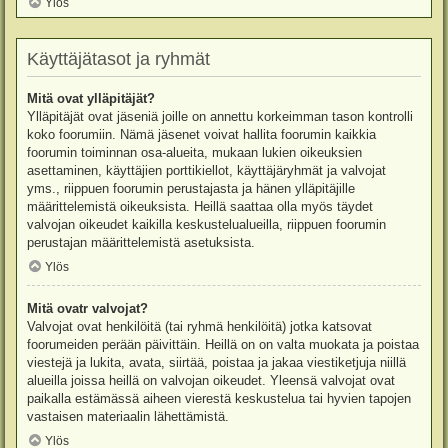
Ylös
Käyttäjätasot ja ryhmät
Mitä ovat ylläpitäjät?
Ylläpitäjät ovat jäseniä joille on annettu korkeimman tason kontrolli
koko foorumiin. Nämä jäsenet voivat hallita foorumin kaikkia
foorumin toiminnan osa-alueita, mukaan lukien oikeuksien
asettaminen, käyttäjien porttikiellot, käyttäjäryhmät ja valvojat
yms., riippuen foorumin perustajasta ja hänen ylläpitäjille
määrittelemistä oikeuksista. Heillä saattaa olla myös täydet
valvojan oikeudet kaikilla keskustelualueilla, riippuen foorumin
perustajan määrittelemistä asetuksista.
Ylös
Mitä ovatr valvojat?
Valvojat ovat henkilöitä (tai ryhmä henkilöitä) jotka katsovat
foorumeiden perään päivittäin. Heillä on on valta muokata ja poistaa
viestejä ja lukita, avata, siirtää, poistaa ja jakaa viestiketjuja niillä
alueilla joissa heillä on valvojan oikeudet. Yleensä valvojat ovat
paikalla estämässä aiheen vierestä keskustelua tai hyvien tapojen
vastaisen materiaalin lähettämistä.
Ylös