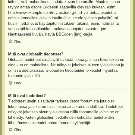
liitteet, voit mahdollisesti ladata kuvan foorumille. Muutoin sinun
täytyy antaa osoite julkisesti saatavilla olevaan kuvaan, esim.
http://www.example.com/my-picture.gif. Et voi antaa osoitetta
omalla koneellasi oleviin kuviin (ellei se ole yleinen palvelin) tai
kuviin, jotka ovat käyttäjätunnistuksen takana, esim. hotmail tai
yahoo sähköpostilaatikot, salasanasuojatut sivustot, jne.
Näyttääksesi kuvan, käytä BBCoden [img]-tagia.
Ylös
Mitä ovat globaalit tiedotteet?
Globaalit tiedotteet sisältävät tärkeää tietoa ja sinun tulisi lukea ne
aina kun on mahdolista. Ne näkyvät jokaisen alueen ylälaidassa ja
omissa asetuksissa. Globaalien tiedotteiden oikeudet myöntää
foorumin ylläpitäjä.
Ylös
Mitä ovat tiedotteet?
Tiedotteet usein sisältävät tärkeää tietoa foorumista jota olet
lukemassa ja siksi ne tulisi lukea aina kun mahdollista. Tiedotteet
näkyvät jokaisen sivun ylälaidassa niillä foorumeilla joihin ne on
lähetetty. Kuten globaalien tiedotteiden kohdalla, tiedotteiden
lähettämisen oikeudet antaa foorumin ylläpitäjä.
Ylös