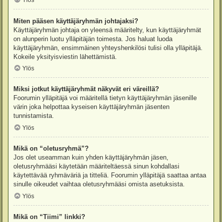
Ylös
Miten pääsen käyttäjäryhmän johtajaksi?
Käyttäjäryhmän johtaja on yleensä määritelty, kun käyttäjäryhmät
on alunperin luotu ylläpitäjän toimesta. Jos haluat luoda
käyttäjäryhmän, ensimmäinen yhteyshenkilösi tulisi olla ylläpitäjä.
Kokeile yksityisviestin lähettämistä.
Ylös
Miksi jotkut käyttäjäryhmät näkyvät eri väreillä?
Foorumin ylläpitäjä voi määritellä tietyn käyttäjäryhmän jäsenille
värin joka helpottaa kyseisen käyttäjäryhmän jäsenten
tunnistamista.
Ylös
Mikä on “oletusryhmä”?
Jos olet useamman kuin yhden käyttäjäryhmän jäsen,
oletusryhmääsi käytetään määriteltäessä sinun kohdallasi
käytettävää ryhmäväriä ja titteliä. Foorumin ylläpitäjä saattaa antaa
sinulle oikeudet vaihtaa oletusryhmääsi omista asetuksista.
Ylös
Mikä on “Tiimi” linkki?