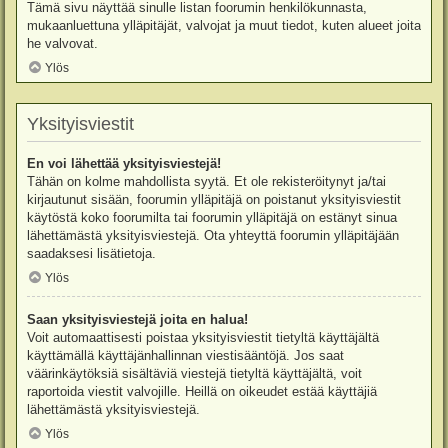
Tämä sivu näyttää sinulle listan foorumin henkilökunnasta,
mukaanluettuna ylläpitäjät, valvojat ja muut tiedot, kuten alueet joita
he valvovat.
Ylös
Yksityisviestit
En voi lähettää yksityisviestejä!
Tähän on kolme mahdollista syytä. Et ole rekisteröitynyt ja/tai
kirjautunut sisään, foorumin ylläpitäjä on poistanut yksityisviestit
käytöstä koko foorumilta tai foorumin ylläpitäjä on estänyt sinua
lähettämästä yksityisviestejä. Ota yhteyttä foorumin ylläpitäjään
saadaksesi lisätietoja.
Ylös
Saan yksityisviestejä joita en halua!
Voit automaattisesti poistaa yksityisviestit tietyltä käyttäjältä
käyttämällä käyttäjänhallinnan viestisääntöjä. Jos saat
väärinkäytöksiä sisältäviä viestejä tietyltä käyttäjältä, voit
raportoida viestit valvojille. Heillä on oikeudet estää käyttäjiä
lähettämästä yksityisviestejä.
Ylös