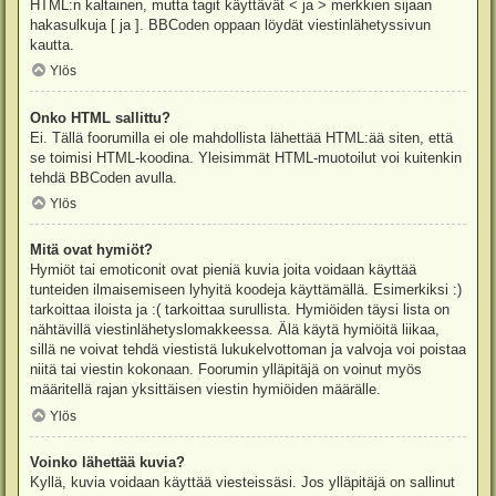
HTML:n kaltainen, mutta tagit käyttävät < ja > merkkien sijaan
hakasulkuja [ ja ]. BBCoden oppaan löydät viestinlähetyssivun
kautta.
Ylös
Onko HTML sallittu?
Ei. Tällä foorumilla ei ole mahdollista lähettää HTML:ää siten, että
se toimisi HTML-koodina. Yleisimmät HTML-muotoilut voi kuitenkin
tehdä BBCoden avulla.
Ylös
Mitä ovat hymiöt?
Hymiöt tai emoticonit ovat pieniä kuvia joita voidaan käyttää
tunteiden ilmaisemiseen lyhyitä koodeja käyttämällä. Esimerkiksi :)
tarkoittaa iloista ja :( tarkoittaa surullista. Hymiöiden täysi lista on
nähtävillä viestinlähetyslomakkeessa. Älä käytä hymiöitä liikaa,
sillä ne voivat tehdä viestistä lukukelvottoman ja valvoja voi poistaa
niitä tai viestin kokonaan. Foorumin ylläpitäjä on voinut myös
määritellä rajan yksittäisen viestin hymiöiden määrälle.
Ylös
Voinko lähettää kuvia?
Kyllä, kuvia voidaan käyttää viesteissäsi. Jos ylläpitäjä on sallinut