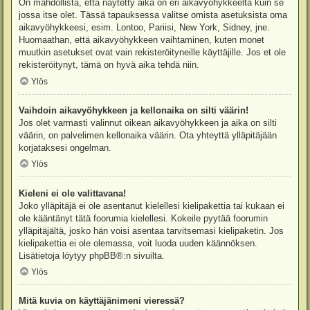
On mahdollista, että näytetty aika on eri aikavyöhykkeeltä kuin se
jossa itse olet. Tässä tapauksessa valitse omista asetuksista oma
aikavyöhykkeesi, esim. Lontoo, Pariisi, New York, Sidney, jne.
Huomaathan, että aikavyöhykkeen vaihtaminen, kuten monet
muutkin asetukset ovat vain rekisteröityneille käyttäjille. Jos et ole
rekisteröitynyt, tämä on hyvä aika tehdä niin.
Ylös
Vaihdoin aikavyöhykkeen ja kellonaika on silti väärin!
Jos olet varmasti valinnut oikean aikavyöhykkeen ja aika on silti
väärin, on palvelimen kellonaika väärin. Ota yhteyttä ylläpitäjään
korjataksesi ongelman.
Ylös
Kieleni ei ole valittavana!
Joko ylläpitäjä ei ole asentanut kielellesi kielipakettia tai kukaan ei
ole kääntänyt tätä foorumia kielellesi. Kokeile pyytää foorumin
ylläpitäjältä, josko hän voisi asentaa tarvitsemasi kielipaketin. Jos
kielipakettia ei ole olemassa, voit luoda uuden käännöksen.
Lisätietoja löytyy
phpBB
®:n sivuilta.
Ylös
Mitä kuvia on käyttäjänimeni vieressä?