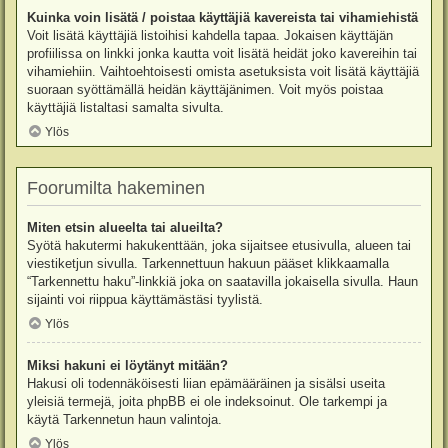
Kuinka voin lisätä / poistaa käyttäjiä kavereista tai vihamiehistä
Voit lisätä käyttäjiä listoihisi kahdella tapaa. Jokaisen käyttäjän
profiilissa on linkki jonka kautta voit lisätä heidät joko kavereihin tai
vihamiehiin. Vaihtoehtoisesti omista asetuksista voit lisätä käyttäjiä
suoraan syöttämällä heidän käyttäjänimen. Voit myös poistaa
käyttäjiä listaltasi samalta sivulta.
Ylös
Foorumilta hakeminen
Miten etsin alueelta tai alueilta?
Syötä hakutermi hakukenttään, joka sijaitsee etusivulla, alueen tai
viestiketjun sivulla. Tarkennettuun hakuun pääset klikkaamalla
“Tarkennettu haku”-linkkiä joka on saatavilla jokaisella sivulla. Haun
sijainti voi riippua käyttämästäsi tyylistä.
Ylös
Miksi hakuni ei löytänyt mitään?
Hakusi oli todennäköisesti liian epämääräinen ja sisälsi useita
yleisiä termejä, joita phpBB ei ole indeksoinut. Ole tarkempi ja
käytä Tarkennetun haun valintoja.
Ylös