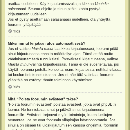
asettaa uudelleen. Käy kirjautumissivulla ja klikkaa
Unohdin
salasanani
. Seuraa ohjeita ja sinun pitäisi kohta pystyä
kirjautumaan uudelleen.
Jos et pysty asettamaan salasanaasi uudelleen, ota yhteyttä
foorumin ylläpitäjään.
Ylös
Miksi minut kirjataan ulos automaattisesti?
Jos et valitse
Muista minut
-laatikkoa kirjautuessasi, foorumi pitää
sinut kirjautuneena ennalta määritellyn ajan. Tämä estää muita
väärinkäyttämästä tunnuksiasi. Pysyäksesi kirjautuneena, valitse
Muista minut
-valinta kirjautuessasi. Tämä ei ole suositeltavaa, jos
käytät foorumia jaetulta koneelta, esim. kirjastossa, nettikahvilassa
tai koulun tietokoneluokassa. Jos et näe tätä valintaa, foorumin
ylläpitäjä on estänyt tämän toiminnon käyttämisen.
Ylös
Mitä “Poista foorumin evästeet” tekee?
“Poista foorumin evästeet” poistaa evästeet, jotka ovat phpBB:n
luomia. Ne tunnistavat sinut ja pitävät sinut kirjautuneena
foorumille. Evästeet tarjoavat myös toimintoja, kuten luettujen
seurantaa, jos ne ovat foorumin ylläpitäjän käyttöönottamia. Jos
sinulla on sisään tai uloskirjautumisen kanssa ongelmia, foorumin