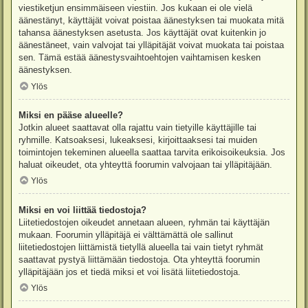
viestiketjun ensimmäiseen viestiin. Jos kukaan ei ole vielä
äänestänyt, käyttäjät voivat poistaa äänestyksen tai muokata mitä
tahansa äänestyksen asetusta. Jos käyttäjät ovat kuitenkin jo
äänestäneet, vain valvojat tai ylläpitäjät voivat muokata tai poistaa
sen. Tämä estää äänestysvaihtoehtojen vaihtamisen kesken
äänestyksen.
Ylös
Miksi en pääse alueelle?
Jotkin alueet saattavat olla rajattu vain tietyille käyttäjille tai
ryhmille. Katsoaksesi, lukeaksesi, kirjoittaaksesi tai muiden
toimintojen tekeminen alueella saattaa tarvita erikoisoikeuksia. Jos
haluat oikeudet, ota yhteyttä foorumin valvojaan tai ylläpitäjään.
Ylös
Miksi en voi liittää tiedostoja?
Liitetiedostojen oikeudet annetaan alueen, ryhmän tai käyttäjän
mukaan. Foorumin ylläpitäjä ei välttämättä ole sallinut
liitetiedostojen liittämistä tietyllä alueella tai vain tietyt ryhmät
saattavat pystyä liittämään tiedostoja. Ota yhteyttä foorumin
ylläpitäjään jos et tiedä miksi et voi lisätä liitetiedostoja.
Ylös