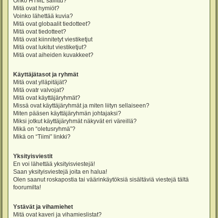
Onko HTML sallittu?
Mitä ovat hymiöt?
Voinko lähettää kuvia?
Mitä ovat globaalit tiedotteet?
Mitä ovat tiedotteet?
Mitä ovat kiinnitetyt viestiketjut
Mitä ovat lukitut viestiketjut?
Mitä ovat aiheiden kuvakkeet?
Käyttäjätasot ja ryhmät
Mitä ovat ylläpitäjät?
Mitä ovatr valvojat?
Mitä ovat käyttäjäryhmät?
Missä ovat käyttäjäryhmät ja miten liityn sellaiseen?
Miten pääsen käyttäjäryhmän johtajaksi?
Miksi jotkut käyttäjäryhmät näkyvät eri väreillä?
Mikä on “oletusryhmä”?
Mikä on “Tiimi” linkki?
Yksityisviestit
En voi lähettää yksityisviestejä!
Saan yksityisviestejä joita en halua!
Olen saanut roskapostia tai väärinkäytöksiä sisältäviä viestejä tältä
foorumilta!
Ystävät ja vihamiehet
Mitä ovat kaveri ja vihamieslistat?