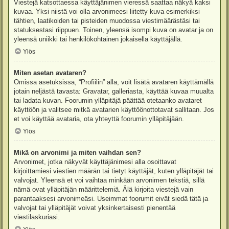
Viestejä katsottaessa käyttäjänimen vieressä saattaa näkyä kaksi
kuvaa. Yksi niistä voi olla arvonimeesi liitetty kuva esimerkiksi
tähtien, laatikoiden tai pisteiden muodossa viestimäärästäsi tai
statuksestasi riippuen. Toinen, yleensä isompi kuva on avatar ja on
yleensä uniikki tai henkilökohtainen jokaisella käyttäjällä.
Ylös
Miten asetan avataren?
Omissa asetuksissa, “Profiilin” alla, voit lisätä avataren käyttämällä
jotain neljästä tavasta: Gravatar, galleriasta, käyttää kuvaa muualta
tai ladata kuvan. Foorumin ylläpitäjä päättää otetaanko avataret
käyttöön ja valitsee mitkä avatarien käyttöönottotavat sallitaan. Jos
et voi käyttää avataria, ota yhteyttä foorumin ylläpitäjään.
Ylös
Mikä on arvonimi ja miten vaihdan sen?
Arvonimet, jotka näkyvät käyttäjänimesi alla osoittavat
kirjoittamiesi viestien määrän tai tietyt käyttäjät, kuten ylläpitäjät tai
valvojat. Yleensä et voi vaihtaa minkään arvonimen tekstiä, sillä
nämä ovat ylläpitäjän määrittelemiä. Älä kirjoita viestejä vain
parantaaksesi arvonimeäsi. Useimmat foorumit eivät siedä tätä ja
valvojat tai ylläpitäjät voivat yksinkertaisesti pienentää
viestilaskuriasi.