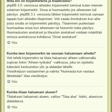
Mikä ero on kirjanmerkillä ja tilaamisella?
phpBB 3.0 -versiossa aiheiden kirjanmerkit toimivat kuten internet-
selaimen kirjanmerkit. Sinua ei huomautettu jos aiheeseen tuli
päivitys. phpBB 3.1 -versiosta lähtien kirjanmerkit toimivat samaan
tapaan kuin aiheiden tilaaminen. Voit saada ilmoituksen kun aihe
josta sinulla on kirjanmerkki päivittyy. Tilaaminen puolestaan
huomauttaa sinua kun aiheeseen tai foorumiin tulee päivitys.
Huomautusten asetukset ja tilausten asetukset voidaan määrittää
omissa asetuksissa kohdassa “Omat asetukset”.
Ylös
Kuinka teen kirjanmerkin tai seuraan haluamaani aihetta?
Voit tehdä kirjanmekin tai tilata haluamasi aiheen valitsemalla
sopivan linkin “Aiheen työkalut” -valikossa, joka on sijoitettu
kätevästi keskustelun ylä- ja alalaidan lähelle.
Viestiketjuun vastaaminen ja valinta “Huomauta kun vastaus
lähetetään” tilaa viestiketjun.
Ylös
Kuinka tilaan haluamani alueen?
Tilataksesi haluamasi alueen, valitse “Tilaa alue” -linkki, aluesivun
alalaidassa.
Ylös