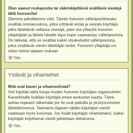
Olen saanut roskapostia tai väärinkäytöksiä sisältäviä viestejä
tältä foorumilta!
Olemme pahoillamme siitä. Tämän foorumin sähköpostilomake
sisältää ominaisuuksia, jotka yrittävät estää ja seurata käyttäjiä,
jotka lähettävät sellaisia viestejä, joten ota yhteyttä foorumin
ylläpitäjään ja lähetä hänelle täysi kopio saamastasi sähköpostista.
On tärkeää, että se sisältää kaikki otsaketiedot sähköpostista,
jotka sisältävät viestin lähettäjän tiedot. Foorumin ylläpitäjä voi
sitten toimia tarpeen mukaan.
Ylös
Ystävät ja vihamiehet
Mitä ovat kaveri ja vihamieslistat?
Voit käyttää näitä listoja muiden foorumin käyttäjien organisointiin.
Kaverilistalle lisätään käyttäjiä omien asetusten kautta. Tämä
auttaa nopeasti näkemään jos he ovat paikalla ja yksityisviestien
lähettämisessä. Teemasta riippuen näiden käyttäjien viestit
saatetaan myös korostaa. Jos lisäät käyttäjän vihamieheksi, kaikki
käyttäjän kirjoittamat viestit piilotetaan oletuksena.
Ylös