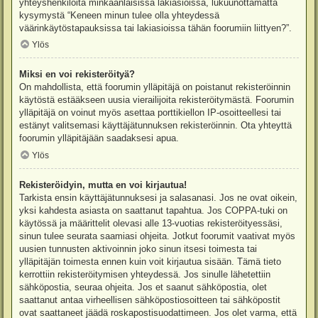
yhteyshenkilöitä minkäänlaisissa lakiasioissa, lukuunottamatta
kysymystä “Keneen minun tulee olla yhteydessä
väärinkäytöstapauksissa tai lakiasioissa tähän foorumiin liittyen?”.
Ylös
Miksi en voi rekisteröityä?
On mahdollista, että foorumin ylläpitäjä on poistanut rekisteröinnin
käytöstä estääkseen uusia vierailijoita rekisteröitymästä. Foorumin
ylläpitäjä on voinut myös asettaa porttikiellon IP-osoitteellesi tai
estänyt valitsemasi käyttäjätunnuksen rekisteröinnin. Ota yhteyttä
foorumin ylläpitäjään saadaksesi apua.
Ylös
Rekisteröidyin, mutta en voi kirjautua!
Tarkista ensin käyttäjätunnuksesi ja salasanasi. Jos ne ovat oikein,
yksi kahdesta asiasta on saattanut tapahtua. Jos COPPA-tuki on
käytössä ja määrittelit olevasi alle 13-vuotias rekisteröityessäsi,
sinun tulee seurata saamiasi ohjeita. Jotkut foorumit vaativat myös
uusien tunnusten aktivoinnin joko sinun itsesi toimesta tai
ylläpitäjän toimesta ennen kuin voit kirjautua sisään. Tämä tieto
kerrottiin rekisteröitymisen yhteydessä. Jos sinulle lähetettiin
sähköpostia, seuraa ohjeita. Jos et saanut sähköpostia, olet
saattanut antaa virheellisen sähköpostiosoitteen tai sähköpostit
ovat saattaneet jäädä roskapostisuodattimeen. Jos olet varma, että