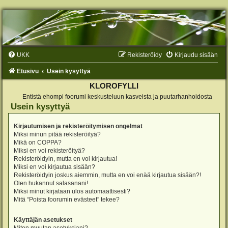
UKK
Rekisteröidy
Kirjaudu sisään
Etusivu
Usein kysyttyä
KLOROFYLLI
Entistä ehompi foorumi keskusteluun kasveista ja puutarhanhoidosta
Usein kysyttyä
Kirjautumisen ja rekisteröitymisen ongelmat
Miksi minun pitää rekisteröityä?
Mikä on COPPA?
Miksi en voi rekisteröityä?
Rekisteröidyin, mutta en voi kirjautua!
Miksi en voi kirjautua sisään?
Rekisteröidyin joskus aiemmin, mutta en voi enää kirjautua sisään?!
Olen hukannut salasanani!
Miksi minut kirjataan ulos automaattisesti?
Mitä “Poista foorumin evästeet” tekee?
Käyttäjän asetukset