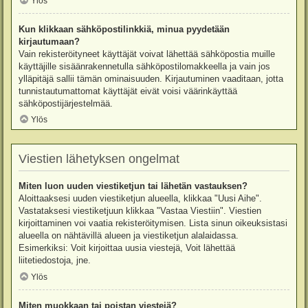
Ylös
Kun klikkaan sähköpostilinkkiä, minua pyydetään
kirjautumaan?
Vain rekisteröityneet käyttäjät voivat lähettää sähköpostia muille
käyttäjille sisäänrakennetulla sähköpostilomakkeella ja vain jos
ylläpitäjä sallii tämän ominaisuuden. Kirjautuminen vaaditaan, jotta
tunnistautumattomat käyttäjät eivät voisi väärinkäyttää
sähköpostijärjestelmää.
Ylös
Viestien lähetyksen ongelmat
Miten luon uuden viestiketjun tai lähetän vastauksen?
Aloittaaksesi uuden viestiketjun alueella, klikkaa "Uusi Aihe".
Vastataksesi viestiketjuun klikkaa "Vastaa Viestiin". Viestien
kirjoittaminen voi vaatia rekisteröitymisen. Lista sinun oikeuksistasi
alueella on nähtävillä alueen ja viestiketjun alalaidassa.
Esimerkiksi: Voit kirjoittaa uusia viestejä, Voit lähettää
liitetiedostoja, jne.
Ylös
Miten muokkaan tai poistan viestejä?