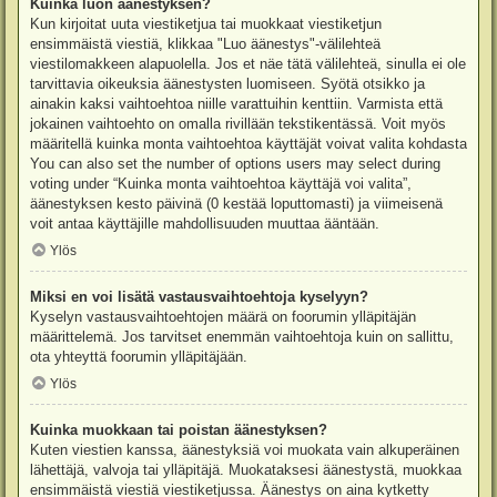
Kuinka luon äänestyksen?
Kun kirjoitat uuta viestiketjua tai muokkaat viestiketjun
ensimmäistä viestiä, klikkaa "Luo äänestys"-välilehteä
viestilomakkeen alapuolella. Jos et näe tätä välilehteä, sinulla ei ole
tarvittavia oikeuksia äänestysten luomiseen. Syötä otsikko ja
ainakin kaksi vaihtoehtoa niille varattuihin kenttiin. Varmista että
jokainen vaihtoehto on omalla rivillään tekstikentässä. Voit myös
määritellä kuinka monta vaihtoehtoa käyttäjät voivat valita kohdasta
You can also set the number of options users may select during
voting under “Kuinka monta vaihtoehtoa käyttäjä voi valita”,
äänestyksen kesto päivinä (0 kestää loputtomasti) ja viimeisenä
voit antaa käyttäjille mahdollisuuden muuttaa ääntään.
Ylös
Miksi en voi lisätä vastausvaihtoehtoja kyselyyn?
Kyselyn vastausvaihtoehtojen määrä on foorumin ylläpitäjän
määrittelemä. Jos tarvitset enemmän vaihtoehtoja kuin on sallittu,
ota yhteyttä foorumin ylläpitäjään.
Ylös
Kuinka muokkaan tai poistan äänestyksen?
Kuten viestien kanssa, äänestyksiä voi muokata vain alkuperäinen
lähettäjä, valvoja tai ylläpitäjä. Muokataksesi äänestystä, muokkaa
ensimmäistä viestiä viestiketjussa. Äänestys on aina kytketty