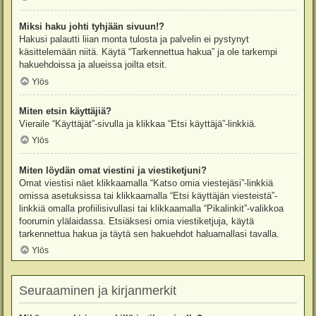
Miksi haku johti tyhjään sivuun!?
Hakusi palautti liian monta tulosta ja palvelin ei pystynyt
käsittelemään niitä. Käytä “Tarkennettua hakua” ja ole tarkempi
hakuehdoissa ja alueissa joilta etsit.
Ylös
Miten etsin käyttäjiä?
Vieraile “Käyttäjät”-sivulla ja klikkaa “Etsi käyttäjä”-linkkiä.
Ylös
Miten löydän omat viestini ja viestiketjuni?
Omat viestisi näet klikkaamalla “Katso omia viestejäsi”-linkkiä
omissa asetuksissa tai klikkaamalla “Etsi käyttäjän viesteistä”-
linkkiä omalla profiilisivullasi tai klikkaamalla “Pikalinkit”-valikkoa
foorumin ylälaidassa. Etsiäksesi omia viestiketjuja, käytä
tarkennettua hakua ja täytä sen hakuehdot haluamallasi tavalla.
Ylös
Seuraaminen ja kirjanmerkit