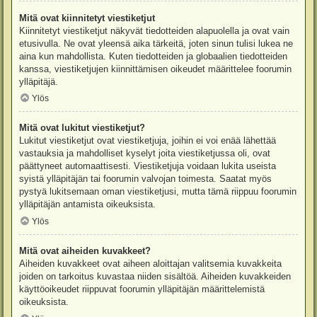
Mitä ovat kiinnitetyt viestiketjut
Kiinnitetyt viestiketjut näkyvät tiedotteiden alapuolella ja ovat vain
etusivulla. Ne ovat yleensä aika tärkeitä, joten sinun tulisi lukea ne
aina kun mahdollista. Kuten tiedotteiden ja globaalien tiedotteiden
kanssa, viestiketjujen kiinnittämisen oikeudet määrittelee foorumin
ylläpitäjä.
Ylös
Mitä ovat lukitut viestiketjut?
Lukitut viestiketjut ovat viestiketjuja, joihin ei voi enää lähettää
vastauksia ja mahdolliset kyselyt joita viestiketjussa oli, ovat
päättyneet automaattisesti. Viestiketjuja voidaan lukita useista
syistä ylläpitäjän tai foorumin valvojan toimesta. Saatat myös
pystyä lukitsemaan oman viestiketjusi, mutta tämä riippuu foorumin
ylläpitäjän antamista oikeuksista.
Ylös
Mitä ovat aiheiden kuvakkeet?
Aiheiden kuvakkeet ovat aiheen aloittajan valitsemia kuvakkeita
joiden on tarkoitus kuvastaa niiden sisältöä. Aiheiden kuvakkeiden
käyttöoikeudet riippuvat foorumin ylläpitäjän määrittelemistä
oikeuksista.