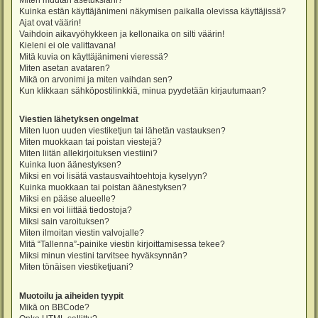
Miten muutan asetuksiani?
Kuinka estän käyttäjänimeni näkymisen paikalla olevissa käyttäjissä?
Ajat ovat väärin!
Vaihdoin aikavyöhykkeen ja kellonaika on silti väärin!
Kieleni ei ole valittavana!
Mitä kuvia on käyttäjänimeni vieressä?
Miten asetan avataren?
Mikä on arvonimi ja miten vaihdan sen?
Kun klikkaan sähköpostilinkkiä, minua pyydetään kirjautumaan?
Viestien lähetyksen ongelmat
Miten luon uuden viestiketjun tai lähetän vastauksen?
Miten muokkaan tai poistan viestejä?
Miten liitän allekirjoituksen viestiini?
Kuinka luon äänestyksen?
Miksi en voi lisätä vastausvaihtoehtoja kyselyyn?
Kuinka muokkaan tai poistan äänestyksen?
Miksi en pääse alueelle?
Miksi en voi liittää tiedostoja?
Miksi sain varoituksen?
Miten ilmoitan viestin valvojalle?
Mitä “Tallenna”-painike viestin kirjoittamisessa tekee?
Miksi minun viestini tarvitsee hyväksynnän?
Miten tönäisen viestiketjuani?
Muotoilu ja aiheiden tyypit
Mikä on BBCode?