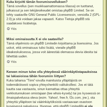
Kuka kirjoitti tämän foorumisovelluksen?
Tämä sovellus (sen muokkaamattomassa tilassa) on tuottanut,
julkaissut ja sen tekijänoikeudet omistaa
phpBB Limited
. Se on
tehty saataville GNU General Public Licensenssin, versiolla 2 (GPL-
2.0) ja sitä voidaan jakaa vapaasti. Katso
Tietoja phpBB:stä
saadaksesi lisätietoja.
Ylös
Miksi ominaisuutta X ei ole saatavilla?
Tämä ohjelmisto on phpBB Limitedin kirjoittama ja lisensoima. Jos
uskot, että ominaisuus tulisi lisätä, vieraile
phpBB
ideakeskuksessa
, jossa voit äänestää olemassa olevia ideoita tai
lähettää uuden.
Ylös
Keneen minun tulee olla yhteydessä väärinkäytöstapauksissa
tai lakiasioissa tähän foorumiin liittyen?
Kuka tahansa “Tiimi”-sivulla mainituista ylläpitäjistä on
todennäköisesti sopiva yhteyshenkilö valituksillesi. Jos et tätä
kautta saa vastausta, sinun kannattaa ottaa yhteyttä
verkkotunnuksen omistajaan (tee
whois-kysely
) tai jos kyseessä on
ilmaispalvelussa oleva (esim. Yahoo!, free.fr, f2s.com, jne.), ota
yhteyttä ylläpitoon tai väärinkäytöksistä vastaavaan osastoon
kyseisessä palvelussa. Huomaa, että phpBB Limitedillä
ei ole