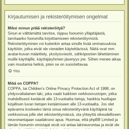
Kirjautumisen ja rekisteröitymisen ongelmat
Miksi minun pitää rekisteröityä?
Sinun ei välttämättä tarvitse, riippuu foorumin ylläpitäjästä,
tarvitaanko foorumilla kirjoittamiseen rekisteröitymistä.
Rekisteröityminen voi kuitenkin antaa sinulle lisää ominaisuuksia
käyttöön, jotka eivät ole vieraiden käytettävissä. Näitä ovat mm.
avatar-kuvan määrittely, yksityisviestit, sähköpostien lähettäminen
muille käyttäjille, käyttäjäryhmien jäsenyys jne. Siihen menee aikaa
vain muutamia hetkiä, joten se on suositeltavaa.
Ylös
Mikä on COPPA?
COPPA, tai Children’s Online Privacy Protection Act of 1998, on
yhdysvaltalainen laki, joka vaatii kaikkien verkkosivustojen, jotka
mahdollisesti keräävät alle 13-vuotiailta tietoja, hankkia huoltajan
kirjallisen luvan tietojen keräämiseen alle 13-vuotiaalta. Jos olet
epävarma koskeeko tämä sinua rekisteröityvänä käyttäjänä tai
verkkosivua jolle olet rekisteröitymässä, ota yhteyttä oikeudelliseen
neuvonantajaan saadaksesi apua. Huomaa, että phpBB Limited ja
tämän foorumin omistajat eivät voi antaa lakineuvontaa ja eivät ole