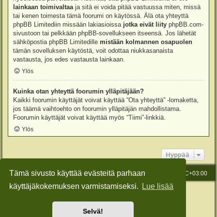
lainkaan toimivaltaa
ja sitä ei voida pitää vastuussa miten, missä
tai kenen toimesta tämä foorumi on käytössä. Älä ota yhteyttä
phpBB Limitediin missään lakiasioissa
jotka eivät liity
phpBB.com-
sivustoon tai pelkkään phpBB-sovellukseen itseensä. Jos lähetät
sähköpostia phpBB Limitedille
mistään kolmannen osapuolen
tämän sovelluksen käytöstä, voit odottaa niukkasanaista
vastausta, jos edes vastausta lainkaan.
Ylös
Kuinka otan yhteyttä foorumin ylläpitäjään?
Kaikki foorumin käyttäjät voivat käyttää “Ota yhteyttä” -lomaketta,
jos täämä vaihtoehto on foorumin ylläpitäjän mahdollistama.
Foorumin käyttäjät voivat käyttää myös “Tiimi”-linkkiä.
Ylös
Hyppää
Tämä sivusto käyttää evästeitä parhaan
Etusivu
Viesti Ylläpidolle
Kaikki ajat ovat
UTC+03:00
käyttäjäkokemuksen varmistamiseksi.
Lue lisää
Keskustelufoorumin ohjelmisto
phpBB
® Forum Software © phpBB Limited
Käännös: phpBB Suomi (lurttinen, harritapio, Pettis)
Style: Green-Style-Slim by Joyce&Luna
phpBB-Style-Design
Selvä!
Yksityisyys
|
Ehdot