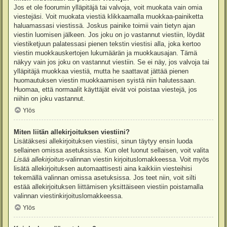
Jos et ole foorumin ylläpitäjä tai valvoja, voit muokata vain omia
viestejäsi. Voit muokata viestiä klikkaamalla muokkaa-painiketta
haluamassasi viestissä. Joskus painike toimii vain tietyn ajan
viestin luomisen jälkeen. Jos joku on jo vastannut viestiin, löydät
viestiketjuun palatessasi pienen tekstin viestisi alla, joka kertoo
viestin muokkauskertojen lukumäärän ja muokkausajan. Tämä
näkyy vain jos joku on vastannut viestiin. Se ei näy, jos valvoja tai
ylläpitäjä muokkaa viestiä, mutta he saattavat jättää pienen
huomautuksen viestin muokkaamisen syistä niin halutessaan.
Huomaa, että normaalit käyttäjät eivät voi poistaa viestejä, jos
niihin on joku vastannut.
Ylös
Miten liitän allekirjoituksen viestiini?
Lisätäksesi allekirjoituksen viestiisi, sinun täytyy ensin luoda
sellainen omissa asetuksissa. Kun olet luonut sellaisen, voit valita
Lisää allekirjoitus
-valinnan viestin kirjoituslomakkeessa. Voit myös
lisätä allekirjoituksen automaattisesti aina kaikkiin viesteihisi
tekemällä valinnan omissa asetuksissa. Jos teet niin, voit silti
estää allekirjoituksen liittämisen yksittäiseen viestiin poistamalla
valinnan viestinkirjoituslomakkeessa.
Ylös