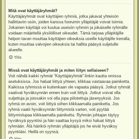
Mitä ovat käyttäjäryhmät?
Käyttäjäryhmät ovat käyttäjien ryhmiä, jotka jakavat yhteisön
hallittaviin osiin, joiden kanssa foorumin ylläpitäjät voivat toimia.
Jokainen käyttäjä voi kuulua useisiin ryhmiin ja jokaiselle ryhmälle
voidaan määritellä yksilölliset oikeudet. Tämä tarjoaa ylläpitäjille
helpon tavan muuttaa käyttäjien oikeuksia useille käyttäjille kerralla,
kuten muuttaa valvojien oikeuksia tai hallita pääsyä suljetulle
alueelle.
Ylös
Missä ovat käyttäjäryhmät ja miten liityn sellaiseen?
Voit nähdä kaikki ryhmät “Käyttäjäryhmät”-linkin kautta omissa
asetuksissa. Jos haluat liittyä yhteen, klikkaa vastaavaa painiketta.
Kaikissa ryhmissä ei kuitenkaan ole vapaata pääsyä. Jotkut ryhmät
vaativat hyväksynnän ennen kuin voit liittyä. Jotkut voivat olla
suljettuja ja joissakin voi olla jopa piilotettuja jäsenyyksiä. Jos
ryhmä on avoin, voit liittyä siihen klikkaamalla painiketta. Jos
ryhmä vaatii hyväksynnän liittymistä varten, voit pyytää
liittymislupaa klikkaamalla painiketta. Ryhmän johtajan täytyy
hyväksyä pyyntösi ja hän saattaa kysyä miksi haluat liittyä
ryhmään. Älä häiriköi ryhmän ylläpitäjiä jos he eivät hyväksy
pyyntöäsi. Heillä on syynsä.