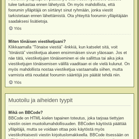
tulee tarkastaa ennen lähetystä. On myös mahdollista, että
foorumin ylläpitäjä on siirtänyt sinut ryhmään, jonka viestit
tarkistetaan ennen lähettämistä. Ota yhteyttä foorumin ylläpitäjään
saadaksesi lisätietoja.
Ylös
Miten tönäisen viestiketjuani?
Klikkaamalla “Tönaise viestiä” -linkkiä, kun katselet sitä, voit
“tönäistä” viestiketjua alueen ensimmäisen sivun yläosaan. Jos et
näe tätä, viestiketjujen tönäiseminen ei ole sallittua tai aika joka
viestiketjujen tönäisemisen välillä vaaditaan ei ole vielä kulunut. On
myös mahdollista nostaa viestiketjua vastaamalla siihen, mutta
varmista että noudatat foorumin sääntöjä jos päätät tehdä niin.
Ylös
Muotoilu ja aiheiden tyypit
Mikä on BBCode?
BBCode on HTML-kielen tapainen toteutus, joka tarjoaa tiettyjen
viestin osien muotoilumahdollisuuden. BBCoden käytöstä päättää
ylläpitäjä, mutta se voidaan ottaa pois käytöstä myös
viestikohtaisesti viestin kirjoituslomakkeella. BBCode itsessään on