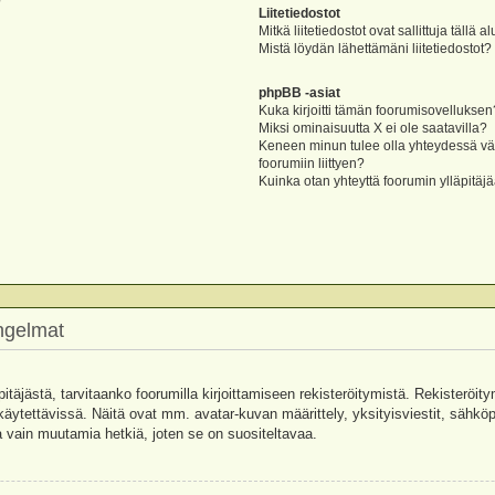
?
Liitetiedostot
Mitkä liitetiedostot ovat sallittuja tällä a
Mistä löydän lähettämäni liitetiedostot?
phpBB -asiat
Kuka kirjoitti tämän foorumisovelluksen
Miksi ominaisuutta X ei ole saatavilla?
Keneen minun tulee olla yhteydessä vää
foorumiin liittyen?
Kuinka otan yhteyttä foorumin ylläpitäj
ongelmat
pitäjästä, tarvitaanko foorumilla kirjoittamiseen rekisteröitymistä. Rekisteröity
käytettävissä. Näitä ovat mm. avatar-kuvan määrittely, yksityisviestit, sähköpo
 vain muutamia hetkiä, joten se on suositeltavaa.