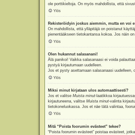
ole porttikieltoja. On myös mahdollista, että sivu
Ylös
Rekisteröidyin joskus aiemmin, mutta en voi e
On mahdollista, että ylläpitäjä on poistanut käyttä
pienentääkseen tietokantansa kokoa. Jos näin on k
Ylös
Olen hukannut salasanani!
Älä panikoi! Vaikka salasanaasi ei voida palauttaa
pystyä kirjautumaan uudelleen.
Jos et pysty asettamaan salasanaasi uudelleen, ot
Ylös
Miksi minut kirjataan ulos automaattisesti?
Jos et valitse
Muista minut
-laatikkoa kirjautuess
kirjautuneena, valitse
Muista minut
-valinta kirjau
tietokoneluokassa. Jos et näe tätä valintaa, foor
Ylös
Mitä “Poista foorumin evästeet” tekee?
“Poista foorumin evästeet” poistaa evästeet, jotka