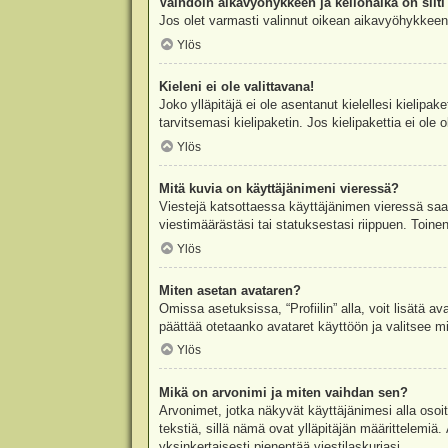
Vaihdoin aikavyöhykkeen ja kellonaika on silti 
Jos olet varmasti valinnut oikean aikavyöhykkeen j
Ylös
Kieleni ei ole valittavana!
Joko ylläpitäjä ei ole asentanut kielellesi kielipak
tarvitsemasi kielipaketin. Jos kielipakettia ei ol
Ylös
Mitä kuvia on käyttäjänimeni vieressä?
Viestejä katsottaessa käyttäjänimen vieressä saatt
viestimäärästäsi tai statuksestasi riippuen. Toinen
Ylös
Miten asetan avataren?
Omissa asetuksissa, “Profiilin” alla, voit lisätä a
päättää otetaanko avataret käyttöön ja valitsee mit
Ylös
Mikä on arvonimi ja miten vaihdan sen?
Arvonimet, jotka näkyvät käyttäjänimesi alla osoitt
tekstiä, sillä nämä ovat ylläpitäjän määrittelemiä.
yksinkertaisesti pienentää viestilaskuriasi.