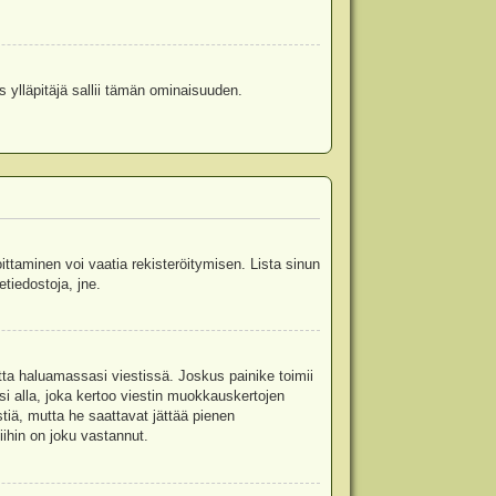
s ylläpitäjä sallii tämän ominaisuuden.
oittaminen voi vaatia rekisteröitymisen. Lista sinun
etiedostoja, jne.
etta haluamassasi viestissä. Joskus painike toimii
isi alla, joka kertoo viestin muokkauskertojen
tiä, mutta he saattavat jättää pienen
ihin on joku vastannut.