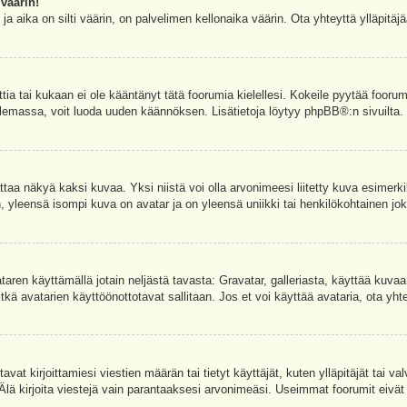
väärin!
a aika on silti väärin, on palvelimen kellonaika väärin. Ota yhteyttä ylläpitä
ettia tai kukaan ei ole kääntänyt tätä foorumia kielellesi. Kokeile pyytää foorum
e olemassa, voit luoda uuden käännöksen. Lisätietoja löytyy
phpBB
®:n sivuilta.
aa näkyä kaksi kuvaa. Yksi niistä voi olla arvonimeesi liitetty kuva esimerki
, yleensä isompi kuva on avatar ja on yleensä uniikki tai henkilökohtainen joka
vataren käyttämällä jotain neljästä tavasta: Gravatar, galleriasta, käyttää kuva
kä avatarien käyttöönottotavat sallitaan. Jos et voi käyttää avataria, ota yhte
avat kirjoittamiesi viestien määrän tai tietyt käyttäjät, kuten ylläpitäjät tai 
 Älä kirjoita viestejä vain parantaaksesi arvonimeäsi. Useimmat foorumit eivät si