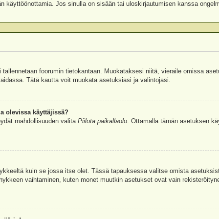
äjän käyttöönottamia. Jos sinulla on sisään tai uloskirjautumisen kanssa ongel
si tallennetaan foorumin tietokantaan. Muokataksesi niitä, vieraile omissa aset
aidassa. Tätä kautta voit muokata asetuksiasi ja valintojasi.
a olevissa käyttäjissä?
öydät mahdollisuuden valita
Piilota paikallaolo
. Ottamalla tämän asetuksen käyttö
hykkeeltä kuin se jossa itse olet. Tässä tapauksessa valitse omista asetuksi
kkeen vaihtaminen, kuten monet muutkin asetukset ovat vain rekisteröityneille