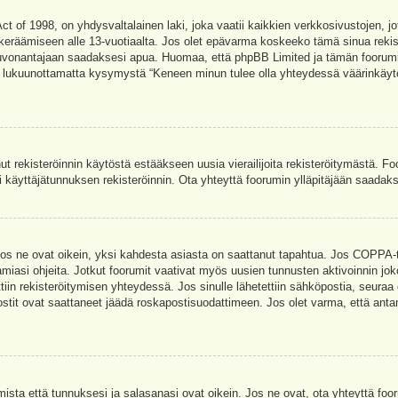
t of 1998, on yhdysvaltalainen laki, joka vaatii kaikkien verkkosivustojen, jot
jen keräämiseen alle 13-vuotiaalta. Jos olet epävarma koskeeko tämä sinua rekis
euvonantajaan saadaksesi apua. Huomaa, että phpBB Limited ja tämän foorumin 
a, lukuunottamatta kysymystä “Keneen minun tulee olla yhteydessä väärinkäytö
nut rekisteröinnin käytöstä estääkseen uusia vierailijoita rekisteröitymästä. F
asi käyttäjätunnuksen rekisteröinnin. Ota yhteyttä foorumin ylläpitäjään saadak
Jos ne ovat oikein, yksi kahdesta asiasta on saattanut tapahtua. Jos COPPA-tuk
amiasi ohjeita. Jotkut foorumit vaativat myös uusien tunnusten aktivoinnin joko
ttiin rekisteröitymisen yhteydessä. Jos sinulle lähetettiin sähköpostia, seuraa
stit ovat saattaneet jäädä roskapostisuodattimeen. Jos olet varma, että antam
ta että tunnuksesi ja salasanasi ovat oikein. Jos ne ovat, ota yhteyttä fooru