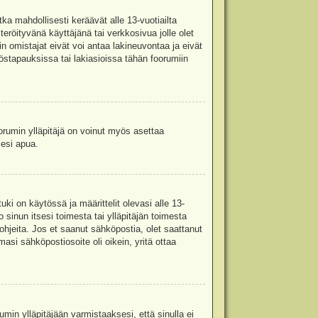
ka mahdollisesti keräävät alle 13-vuotiailta
teröityvänä käyttäjänä tai verkkosivua jolle olet
omistajat eivät voi antaa lakineuvontaa ja eivät
stapauksissa tai lakiasioissa tähän foorumiin
oorumin ylläpitäjä on voinut myös asettaa
sesi apua.
i on käytössä ja määrittelit olevasi alle 13-
 sinun itsesi toimesta tai ylläpitäjän toimesta
 ohjeita. Jos et saanut sähköpostia, olet saattanut
asi sähköpostiosoite oli oikein, yritä ottaa
min ylläpitäjään varmistaaksesi, että sinulla ei