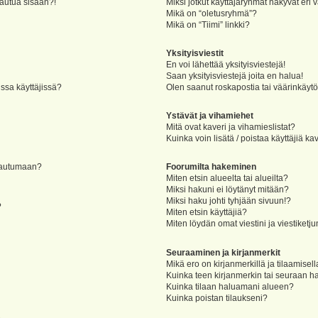
jautua sisään?!
Miksi jotkut käyttäjäryhmät näkyvät eri v
Mikä on “oletusryhmä”?
Mikä on “Tiimi” linkki?
Yksityisviestit
En voi lähettää yksityisviestejä!
Saan yksityisviestejä joita en halua!
ssa käyttäjissä?
Olen saanut roskapostia tai väärinkäytöks
Ystävät ja vihamiehet
Mitä ovat kaveri ja vihamieslistat?
Kuinka voin lisätä / poistaa käyttäjiä ka
rjautumaan?
Foorumilta hakeminen
Miten etsin alueelta tai alueilta?
Miksi hakuni ei löytänyt mitään?
Miksi haku johti tyhjään sivuun!?
?
Miten etsin käyttäjiä?
Miten löydän omat viestini ja viestiketju
Seuraaminen ja kirjanmerkit
Mikä ero on kirjanmerkillä ja tilaamisel
Kuinka teen kirjanmerkin tai seuraan h
Kuinka tilaan haluamani alueen?
Kuinka poistan tilaukseni?