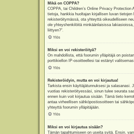
Mikä on COPPA?
COPPA, tai Children’s Online Privacy Protection Ac
tietoja, hankkia huoltajan kirjallisen luvan tieto
rekisteröitymässä, ota yhteyttä oikeudelliseen n
ole yhteyshenkilöitä minkäänlaisissa lakiasioiss
liittyen?”.
Ylös
Miksi en voi rekisteröityä?
On mahdollista, että foorumin ylläpitäjä on poista
porttikiellon IP-osoitteellesi tai estänyt valitsem
Ylös
Rekisteröidyin, mutta en voi kirjautua!
Tarkista ensin käyttäjätunnuksesi ja salasanasi. 
vuotias rekisteröityessäsi, sinun tulee seurata sa
ennen kuin voit kirjautua sisään. Tämä tieto kerro
antaa virheellisen sähköpostiosoitteen tai sähköpo
yhteyttä foorumin ylläpitäjään.
Ylös
Miksi en voi kirjautua sisään?
Tämän tapahtumiseen on useita syitä. Ensin, varmis