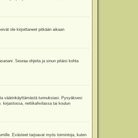
eivät ole kirjoittaneet pitkään aikaan
asanani
. Seuraa ohjeita ja sinun pitäisi kohta
uita väärinkäyttämästä tunnuksiasi. Pysyäksesi
. kirjastossa, nettikahvilassa tai koulun
umille. Evästeet tarjoavat myös toimintoja, kuten