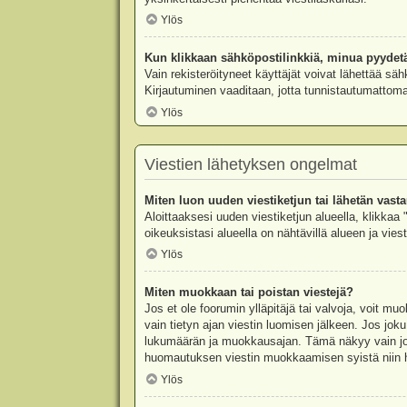
Ylös
Kun klikkaan sähköpostilinkkiä, minua pyydet
Vain rekisteröityneet käyttäjät voivat lähettää säh
Kirjautuminen vaaditaan, jotta tunnistautumattomat
Ylös
Viestien lähetyksen ongelmat
Miten luon uuden viestiketjun tai lähetän vast
Aloittaaksesi uuden viestiketjun alueella, klikkaa 
oikeuksistasi alueella on nähtävillä alueen ja viesti
Ylös
Miten muokkaan tai poistan viestejä?
Jos et ole foorumin ylläpitäjä tai valvoja, voit m
vain tietyn ajan viestin luomisen jälkeen. Jos joku
lukumäärän ja muokkausajan. Tämä näkyy vain jos j
huomautuksen viestin muokkaamisen syistä niin hal
Ylös