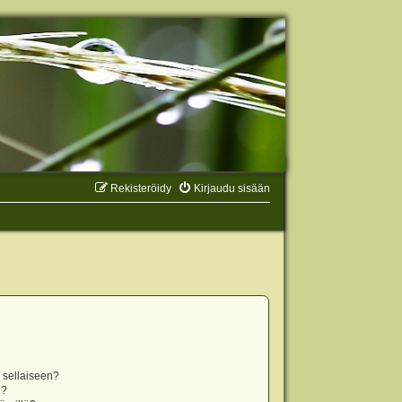
Rekisteröidy
Kirjaudu sisään
n sellaiseen?
i?