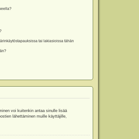
lueella?
?
rinkäytöstapauksissa tai lakiasioissa tähän
ään?
minen voi kuitenkin antaa sinulle lisää
stien lähettäminen muille käyttäjille,