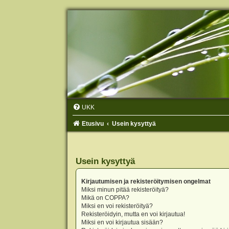
UKK
Etusivu
Usein kysyttyä
Usein kysyttyä
Kirjautumisen ja rekisteröitymisen ongelmat
Miksi minun pitää rekisteröityä?
Mikä on COPPA?
Miksi en voi rekisteröityä?
Rekisteröidyin, mutta en voi kirjautua!
Miksi en voi kirjautua sisään?