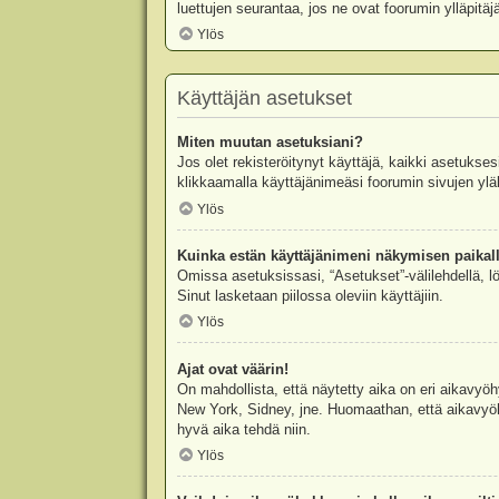
luettujen seurantaa, jos ne ovat foorumin ylläpit
Ylös
Käyttäjän asetukset
Miten muutan asetuksiani?
Jos olet rekisteröitynyt käyttäjä, kaikki asetukse
klikkaamalla käyttäjänimeäsi foorumin sivujen yläl
Ylös
Kuinka estän käyttäjänimeni näkymisen paikall
Omissa asetuksissasi, “Asetukset”-välilehdellä, l
Sinut lasketaan piilossa oleviin käyttäjiin.
Ylös
Ajat ovat väärin!
On mahdollista, että näytetty aika on eri aikavyö
New York, Sidney, jne. Huomaathan, että aikavyöhy
hyvä aika tehdä niin.
Ylös