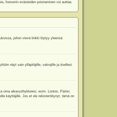
mia, foorumin evästeiden poistaminen voi auttaa.
uksissa, johon vievä linkki löytyy yleensä
ön näyt vain ylläpitäjille, valvojille ja itsellesi.
sta oma aikavyöhykkeesi, esim. Lontoo, Pariisi,
 käyttäjille. Jos et ole rekisteröitynyt, tämä on