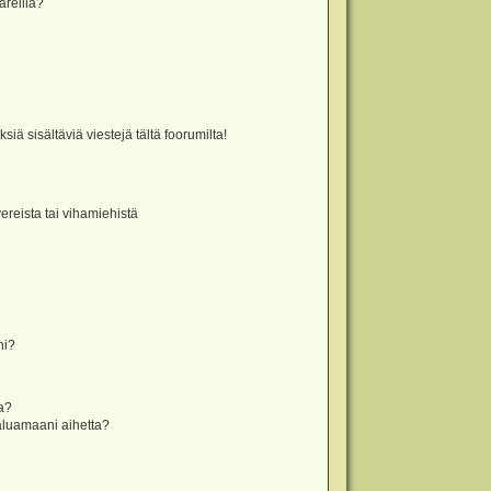
äreillä?
iä sisältäviä viestejä tältä foorumilta!
vereista tai vihamiehistä
ni?
la?
aluamaani aihetta?