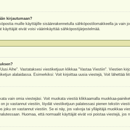
ään kirjautumaan?
köpostia muille käyttäjille sisäänrakennetulla sähköpostilomakkeella ja vain jo
 käyttäjät eivät voisi väärinkäyttää sähköpostijärjestelmää.
auksen?
"Uusi Aihe". Vastataksesi viestiketjuun klikkaa "Vastaa Viestiin". Viestien kirj
ketjun alalaidassa. Esimerkiksi: Voit kirjoittaa uusia viestejä, Voit lähettää liit
uokata vain omia viestejäsi. Voit muokata viestiä klikkaamalla muokkaa-painik
 on jo vastannut viestiin, löydät viestiketjuun palatessasi pienen tekstin viest
oku on vastannut viestiin. Se ei näy, jos valvoja tai ylläpitäjä muokkaa vies
utessaan. Huomaa, että normaalit käyttäjät eivät voi poistaa viestejä, jos ni