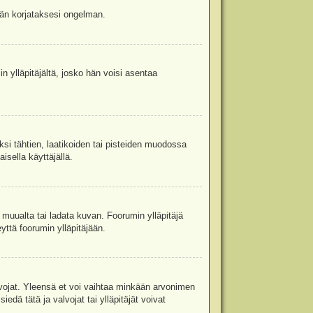
jään korjataksesi ongelman.
in ylläpitäjältä, josko hän voisi asentaa
ksi tähtien, laatikoiden tai pisteiden muodossa
isella käyttäjällä.
a muualta tai ladata kuvan. Foorumin ylläpitäjä
yttä foorumin ylläpitäjään.
valvojat. Yleensä et voi vaihtaa minkään arvonimen
edä tätä ja valvojat tai ylläpitäjät voivat