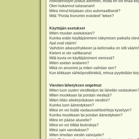
Rekisteröidyin joskus aiemmin, mutta en voi enää kir
Olen hukannut salasanani!
Miksi minut kirjataan ulos automaattisesti?
Mitä “Poista foorumin evästeet” tekee?
Käyttäjän asetukset
Miten muutan asetuksiani?
Kuinka estän käyttäjänimeni näkymisen paikalla olevi
Ajat ovat väärin!
Vaihdoin aikavyöhykkeen ja kellonaika on silti väärin!
Kieleni ei ole valittavana!
Mitä kuvia on käyttäjänimeni vieressä?
Miten asetan avataren?
Mikä on arvonimi ja miten vaihdan sen?
Kun klikkaan sähköpostilinkkiä, minua pyydetään ki
Viestien lähetyksen ongelmat
Miten luon uuden viestiketjun tai lähetän vastauksen
Miten muokkaan tai poistan viestejä?
Miten liitän allekirjoituksen viestiini?
Kuinka luon äänestyksen?
Miksi en voi lisätä vastausvaihtoehtoja kyselyyn?
Kuinka muokkaan tai poistan äänestyksen?
Miksi en pääse alueelle?
Miksi en voi liittää tiedostoja?
Miksi sain varoituksen?
Miten ilmoitan viestin valvojalle?