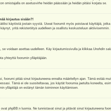
ston omistajalla on asetusvirhe heidän päässään ja heidän pitäisi korjata se.
nää kirjautua sisään?!
jätilisi käytöstä jostain syystä. Useat foorumit myös poistavat käyttäjiä, jotka 
äynyt, yritä rekisteröityä uudelleen ja osallistu keskusteluun aktiivisemmin.
, se voidaan asettaa uudelleen. Käy kirjautumissivulla ja klikkaa
Unohdin sal
a yhteyttä foorumin ylläpitäjään.
asi, foorumi pitää sinut kirjautuneena ennalta määritellyn ajan. Tämä estää m
tuessasi. Tämä ei ole suositeltavaa, jos käytät foorumia jaetulta koneelta, esim
umin ylläpitäjä on estänyt tämän toiminnon käyttämisen.
 ovat phpBB:n luomia. Ne tunnistavat sinut ja pitävät sinut kirjautuneena foor