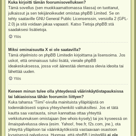
Kuka kirjoitti tämän foorumisovelluksen?
Tämä sovellus (sen muokkaamattomassa tilassa) on tuottanut,
julkaissut ja sen tekijänoikeudet omistaa
phpBB Limited
. Se on
tehty saataville GNU General Public Licensenssin, versiolla 2 (GPL-
2.0) ja sitä voidaan jakaa vapaasti. Katso
Tietoja phpBB:stä
saadaksesi lisätietoja.
Ylös
Miksi ominaisuutta X ei ole saatavilla?
Tämä ohjelmisto on phpBB Limitedin kirjoittama ja lisensoima. Jos
uskot, että ominaisuus tulisi lisätä, vieraile
phpBB
ideakeskuksessa
, jossa voit äänestää olemassa olevia ideoita tai
lähettää uuden.
Ylös
Keneen minun tulee olla yhteydessä väärinkäytöstapauksissa
tai lakiasioissa tähän foorumiin liittyen?
Kuka tahansa “Tiimi”-sivulla mainituista ylläpitäjistä on
todennäköisesti sopiva yhteyshenkilö valituksillesi. Jos et tätä
kautta saa vastausta, sinun kannattaa ottaa yhteyttä
verkkotunnuksen omistajaan (tee
whois-kysely
) tai jos kyseessä on
ilmaispalvelussa oleva (esim. Yahoo!, free.fr, f2s.com, jne.), ota
yhteyttä ylläpitoon tai väärinkäytöksistä vastaavaan osastoon
kyseisessä palvelussa. Huomaa, että phpBB Limitedillä
ei ole