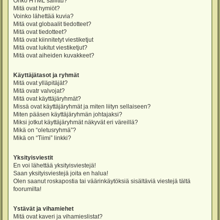
Onko HTML sallittu?
Mitä ovat hymiöt?
Voinko lähettää kuvia?
Mitä ovat globaalit tiedotteet?
Mitä ovat tiedotteet?
Mitä ovat kiinnitetyt viestiketjut
Mitä ovat lukitut viestiketjut?
Mitä ovat aiheiden kuvakkeet?
Käyttäjätasot ja ryhmät
Mitä ovat ylläpitäjät?
Mitä ovatr valvojat?
Mitä ovat käyttäjäryhmät?
Missä ovat käyttäjäryhmät ja miten liityn sellaiseen?
Miten pääsen käyttäjäryhmän johtajaksi?
Miksi jotkut käyttäjäryhmät näkyvät eri väreillä?
Mikä on “oletusryhmä”?
Mikä on “Tiimi” linkki?
Yksityisviestit
En voi lähettää yksityisviestejä!
Saan yksityisviestejä joita en halua!
Olen saanut roskapostia tai väärinkäytöksiä sisältäviä viestejä tältä
foorumilta!
Ystävät ja vihamiehet
Mitä ovat kaveri ja vihamieslistat?