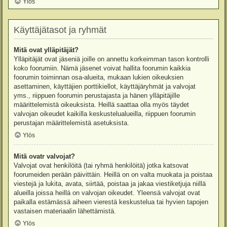
Ylös
Käyttäjätasot ja ryhmät
Mitä ovat ylläpitäjät?
Ylläpitäjät ovat jäseniä joille on annettu korkeimman tason kontrolli
koko foorumiin. Nämä jäsenet voivat hallita foorumin kaikkia
foorumin toiminnan osa-alueita, mukaan lukien oikeuksien
asettaminen, käyttäjien porttikiellot, käyttäjäryhmät ja valvojat
yms., riippuen foorumin perustajasta ja hänen ylläpitäjille
määrittelemistä oikeuksista. Heillä saattaa olla myös täydet
valvojan oikeudet kaikilla keskustelualueilla, riippuen foorumin
perustajan määrittelemistä asetuksista.
Ylös
Mitä ovatr valvojat?
Valvojat ovat henkilöitä (tai ryhmä henkilöitä) jotka katsovat
foorumeiden perään päivittäin. Heillä on on valta muokata ja poistaa
viestejä ja lukita, avata, siirtää, poistaa ja jakaa viestiketjuja niillä
alueilla joissa heillä on valvojan oikeudet. Yleensä valvojat ovat
paikalla estämässä aiheen vierestä keskustelua tai hyvien tapojen
vastaisen materiaalin lähettämistä.
Ylös