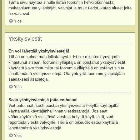
Tämä sivu näyttää sinulle listan foorumin henkilökunnasta,
mukaanluettuna ylläpitäjät, valvojat ja muut tiedot, kuten alueet joita
he valvovat.
Ylös
Yksityisviestit
En voi lähettää yksityisviestejä!
Tähän on kolme mahdollista syytä. Et ole rekisteröitynyt ja/tai
kirjautunut sisään, foorumin ylläpitäjä on poistanut yksityisviestit
käytöstä koko foorumilta tai foorumin ylläpitäjä on estänyt sinua
lähettämästä yksityisviestejä. Ota yhteyttä foorumin ylläpitäjään
saadaksesi lisätietoja.
Ylös
Saan yksityisviestejä joita en halua!
Voit automaattisesti poistaa yksityisviestit tietyltä käyttäjältä
käyttämällä käyttäjänhallinnan viestisääntöjä. Jos saat
väärinkäytöksiä sisältäviä viestejä tietyltä käyttäjältä, voit
raportoida viestit valvojille. Heillä on oikeudet estää käyttäjiä
lähettämästä yksityisviestejä.
Ylös