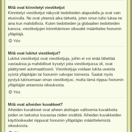
Mitä ovat kiinnitetyt viestiketjut
Kiinnitetyt viestiketjut näkyvät tiedotteiden alapuolella ja ovat vain
etusivulla. Ne ovat yleensä aika tärkeitä, joten sinun tulisi lukea ne
aina kun mahdollista. Kuten tiedotteiden ja globaalien tiedotteiden
kanssa, viestiketjujen kiinnittämisen oikeudet määrittelee foorumin
ylläpitäjä.
Ylös
Mitä ovat lukitut viestiketjut?
Lukitut viestiketjut ovat viestiketjuja, joihin ei voi enää lähettää
vastauksia ja mahdolliset kyselyt joita viestiketjussa oli, ovat
päättyneet automaattisesti. Viestiketjuja voidaan lukita useista
syistä ylläpitäjän tai foorumin valvojan toimesta. Saatat myös
pystyä lukitsemaan oman viestiketjusi, mutta tämä riippuu foorumin
ylläpitäjän antamista oikeuksista.
Ylös
Mitä ovat aiheiden kuvakkeet?
Aiheiden kuvakkeet ovat aiheen aloittajan valitsemia kuvakkeita
joiden on tarkoitus kuvastaa niiden sisältöä. Aiheiden kuvakkeiden
käyttöoikeudet riippuvat foorumin ylläpitäjän määrittelemistä
oikeuksista.