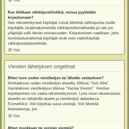
Ylös
Kun klikkaan sähköpostilinkkiä, minua pyydetään
kirjautumaan?
Vain rekisteröityneet käyttäjät voivat lähettää sähköpostia muille
käyttäjille sisäänrakennetulla sähköpostilomakkeella ja vain jos
ylläpitäjä sallii tämän ominaisuuden. Kirjautuminen vaaditaan, jotta
tunnistautumattomat käyttäjät eivät voisi väärinkäyttää
sähköpostijärjestelmää.
Ylös
Viestien lähetyksen ongelmat
Miten luon uuden viestiketjun tai lähetän vastauksen?
Aloittaaksesi uuden viestiketjun alueella, klikkaa "Uusi Aihe".
Vastataksesi viestiketjuun klikkaa "Vastaa Viestiin". Viestien
kirjoittaminen voi vaatia rekisteröitymisen. Lista sinun oikeuksistasi
alueella on nähtävillä alueen ja viestiketjun alalaidassa.
Esimerkiksi: Voit kirjoittaa uusia viestejä, Voit lähettää
liitetiedostoja, jne.
Ylös
Miten muokkaan tai poistan viestejä?