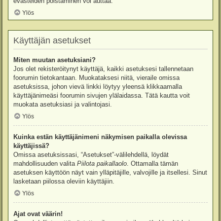
evästeiden poistaminen voi auttaa.
Ylös
Käyttäjän asetukset
Miten muutan asetuksiani?
Jos olet rekisteröitynyt käyttäjä, kaikki asetuksesi tallennetaan
foorumin tietokantaan. Muokataksesi niitä, vieraile omissa
asetuksissa, johon vievä linkki löytyy yleensä klikkaamalla
käyttäjänimeäsi foorumin sivujen ylälaidassa. Tätä kautta voit
muokata asetuksiasi ja valintojasi.
Ylös
Kuinka estän käyttäjänimeni näkymisen paikalla olevissa
käyttäjissä?
Omissa asetuksissasi, “Asetukset”-välilehdellä, löydät
mahdollisuuden valita
Piilota paikallaolo
. Ottamalla tämän
asetuksen käyttöön näyt vain ylläpitäjille, valvojille ja itsellesi. Sinut
lasketaan piilossa oleviin käyttäjiin.
Ylös
Ajat ovat väärin!