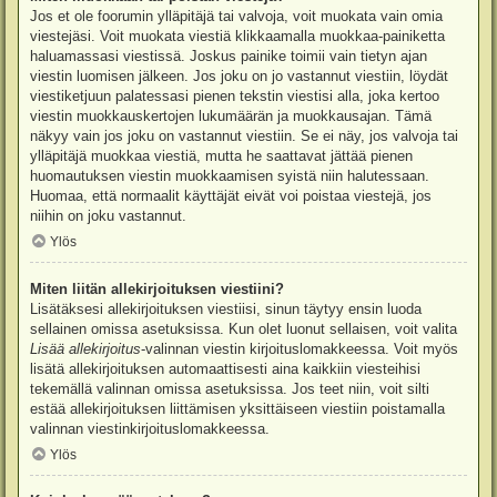
Jos et ole foorumin ylläpitäjä tai valvoja, voit muokata vain omia
viestejäsi. Voit muokata viestiä klikkaamalla muokkaa-painiketta
haluamassasi viestissä. Joskus painike toimii vain tietyn ajan
viestin luomisen jälkeen. Jos joku on jo vastannut viestiin, löydät
viestiketjuun palatessasi pienen tekstin viestisi alla, joka kertoo
viestin muokkauskertojen lukumäärän ja muokkausajan. Tämä
näkyy vain jos joku on vastannut viestiin. Se ei näy, jos valvoja tai
ylläpitäjä muokkaa viestiä, mutta he saattavat jättää pienen
huomautuksen viestin muokkaamisen syistä niin halutessaan.
Huomaa, että normaalit käyttäjät eivät voi poistaa viestejä, jos
niihin on joku vastannut.
Ylös
Miten liitän allekirjoituksen viestiini?
Lisätäksesi allekirjoituksen viestiisi, sinun täytyy ensin luoda
sellainen omissa asetuksissa. Kun olet luonut sellaisen, voit valita
Lisää allekirjoitus
-valinnan viestin kirjoituslomakkeessa. Voit myös
lisätä allekirjoituksen automaattisesti aina kaikkiin viesteihisi
tekemällä valinnan omissa asetuksissa. Jos teet niin, voit silti
estää allekirjoituksen liittämisen yksittäiseen viestiin poistamalla
valinnan viestinkirjoituslomakkeessa.
Ylös