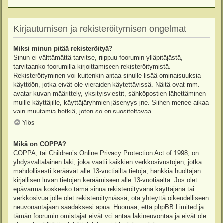
Kirjautumisen ja rekisteröitymisen ongelmat
Miksi minun pitää rekisteröityä?
Sinun ei välttämättä tarvitse, riippuu foorumin ylläpitäjästä,
tarvitaanko foorumilla kirjoittamiseen rekisteröitymistä.
Rekisteröityminen voi kuitenkin antaa sinulle lisää ominaisuuksia
käyttöön, jotka eivät ole vieraiden käytettävissä. Näitä ovat mm.
avatar-kuvan määrittely, yksityisviestit, sähköpostien lähettäminen
muille käyttäjille, käyttäjäryhmien jäsenyys jne. Siihen menee aikaa
vain muutamia hetkiä, joten se on suositeltavaa.
Ylös
Mikä on COPPA?
COPPA, tai Children’s Online Privacy Protection Act of 1998, on
yhdysvaltalainen laki, joka vaatii kaikkien verkkosivustojen, jotka
mahdollisesti keräävät alle 13-vuotiailta tietoja, hankkia huoltajan
kirjallisen luvan tietojen keräämiseen alle 13-vuotiaalta. Jos olet
epävarma koskeeko tämä sinua rekisteröityvänä käyttäjänä tai
verkkosivua jolle olet rekisteröitymässä, ota yhteyttä oikeudelliseen
neuvonantajaan saadaksesi apua. Huomaa, että phpBB Limited ja
tämän foorumin omistajat eivät voi antaa lakineuvontaa ja eivät ole