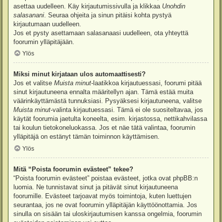
asettaa uudelleen. Käy kirjautumissivulla ja klikkaa
Unohdin
salasanani
. Seuraa ohjeita ja sinun pitäisi kohta pystyä
kirjautumaan uudelleen.
Jos et pysty asettamaan salasanaasi uudelleen, ota yhteyttä
foorumin ylläpitäjään.
Ylös
Miksi minut kirjataan ulos automaattisesti?
Jos et valitse
Muista minut
-laatikkoa kirjautuessasi, foorumi pitää
sinut kirjautuneena ennalta määritellyn ajan. Tämä estää muita
väärinkäyttämästä tunnuksiasi. Pysyäksesi kirjautuneena, valitse
Muista minut
-valinta kirjautuessasi. Tämä ei ole suositeltavaa, jos
käytät foorumia jaetulta koneelta, esim. kirjastossa, nettikahvilassa
tai koulun tietokoneluokassa. Jos et näe tätä valintaa, foorumin
ylläpitäjä on estänyt tämän toiminnon käyttämisen.
Ylös
Mitä “Poista foorumin evästeet” tekee?
“Poista foorumin evästeet” poistaa evästeet, jotka ovat phpBB:n
luomia. Ne tunnistavat sinut ja pitävät sinut kirjautuneena
foorumille. Evästeet tarjoavat myös toimintoja, kuten luettujen
seurantaa, jos ne ovat foorumin ylläpitäjän käyttöönottamia. Jos
sinulla on sisään tai uloskirjautumisen kanssa ongelmia, foorumin