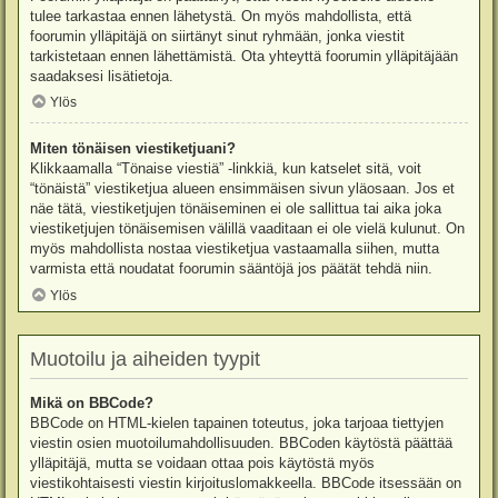
tulee tarkastaa ennen lähetystä. On myös mahdollista, että
foorumin ylläpitäjä on siirtänyt sinut ryhmään, jonka viestit
tarkistetaan ennen lähettämistä. Ota yhteyttä foorumin ylläpitäjään
saadaksesi lisätietoja.
Ylös
Miten tönäisen viestiketjuani?
Klikkaamalla “Tönaise viestiä” -linkkiä, kun katselet sitä, voit
“tönäistä” viestiketjua alueen ensimmäisen sivun yläosaan. Jos et
näe tätä, viestiketjujen tönäiseminen ei ole sallittua tai aika joka
viestiketjujen tönäisemisen välillä vaaditaan ei ole vielä kulunut. On
myös mahdollista nostaa viestiketjua vastaamalla siihen, mutta
varmista että noudatat foorumin sääntöjä jos päätät tehdä niin.
Ylös
Muotoilu ja aiheiden tyypit
Mikä on BBCode?
BBCode on HTML-kielen tapainen toteutus, joka tarjoaa tiettyjen
viestin osien muotoilumahdollisuuden. BBCoden käytöstä päättää
ylläpitäjä, mutta se voidaan ottaa pois käytöstä myös
viestikohtaisesti viestin kirjoituslomakkeella. BBCode itsessään on