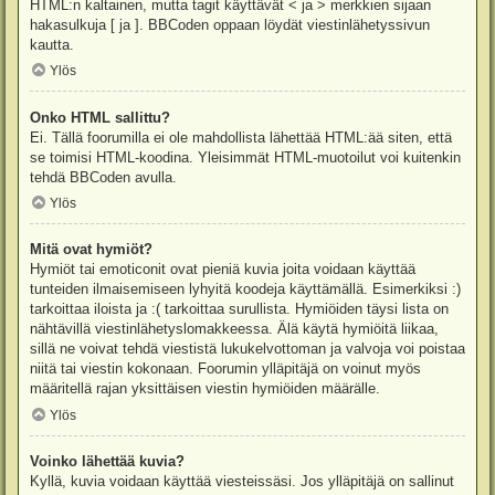
HTML:n kaltainen, mutta tagit käyttävät < ja > merkkien sijaan
hakasulkuja [ ja ]. BBCoden oppaan löydät viestinlähetyssivun
kautta.
Ylös
Onko HTML sallittu?
Ei. Tällä foorumilla ei ole mahdollista lähettää HTML:ää siten, että
se toimisi HTML-koodina. Yleisimmät HTML-muotoilut voi kuitenkin
tehdä BBCoden avulla.
Ylös
Mitä ovat hymiöt?
Hymiöt tai emoticonit ovat pieniä kuvia joita voidaan käyttää
tunteiden ilmaisemiseen lyhyitä koodeja käyttämällä. Esimerkiksi :)
tarkoittaa iloista ja :( tarkoittaa surullista. Hymiöiden täysi lista on
nähtävillä viestinlähetyslomakkeessa. Älä käytä hymiöitä liikaa,
sillä ne voivat tehdä viestistä lukukelvottoman ja valvoja voi poistaa
niitä tai viestin kokonaan. Foorumin ylläpitäjä on voinut myös
määritellä rajan yksittäisen viestin hymiöiden määrälle.
Ylös
Voinko lähettää kuvia?
Kyllä, kuvia voidaan käyttää viesteissäsi. Jos ylläpitäjä on sallinut