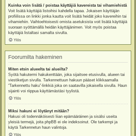
Kuinka voin lisätä / poistaa käyttäjiä kavereista tai vihamiehistä
Voit lisätä käyttäjiä listoihisi kahdella tapaa. Jokaisen käyttäjän
profiilissa on linkki jonka kautta voit lisätä heidät joko kavereihin tai
vihamiehiin. Vaihtoehtoisesti omista asetuksista voit lisätä käyttäjiä
suoraan syöttämällä heidän käyttäjänimen. Voit myös poistaa
käyttäjiä listaltasi samalta sivulta.
Ylös
Foorumilta hakeminen
Miten etsin alueelta tai alueilta?
Syötä hakutermi hakukenttään, joka sijaitsee etusivulla, alueen tai
viestiketjun sivulla. Tarkennettuun hakuun pääset klikkaamalla
“Tarkennettu haku”-linkkiä joka on saatavilla jokaisella sivulla. Haun
sijainti voi riippua käyttämästäsi tyylistä.
Ylös
Miksi hakuni ei löytänyt mitään?
Hakusi oli todennäköisesti liian epämääräinen ja sisälsi useita
yleisiä termejä, joita phpBB ei ole indeksoinut. Ole tarkempi ja
käytä Tarkennetun haun valintoja.
Ylös