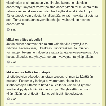
viestiketjun ensimmäiseen viestiin. Jos kukaan ei ole vielä
äänestänyt, käyttäjät voivat poistaa äänestyksen tai muokata mitä
tahansa äänestyksen asetusta. Jos käyttäjät ovat kuitenkin jo
äänestäneet, vain valvojat tai ylläpitäjät voivat muokata tai poistaa
sen. Tämä estää äänestysvaihtoehtojen vaihtamisen kesken
äänestyksen.
Ylös
Miksi en pääse alueelle?
Jotkin alueet saattavat olla rajattu vain tietyille käyttäjille tai
ryhmille. Katsoaksesi, lukeaksesi, kirjoittaaksesi tai muiden
toimintojen tekeminen alueella saattaa tarvita erikoisoikeuksia. Jos
haluat oikeudet, ota yhteyttä foorumin valvojaan tai ylläpitäjään.
Ylös
Miksi en voi liittää tiedostoja?
Liitetiedostojen oikeudet annetaan alueen, ryhmän tai käyttäjän
mukaan. Foorumin ylläpitäjä ei välttämättä ole sallinut
liitetiedostojen liittämistä tietyllä alueella tai vain tietyt ryhmät
saattavat pystyä liittämään tiedostoja. Ota yhteyttä foorumin
ylläpitäjään jos et tiedä miksi et voi lisätä liitetiedostoja.
Ylös