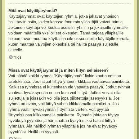
Mitä ovat käyttäjäryhmät?
Käyttäjäryhmät ovat käyttäjien ryhmiä, jotka jakavat yhteisön
hallittaviin osiin, joiden kanssa foorumin ylläpitäjät voivat toimia.
Jokainen käyttäjä voi kuulua useisiin ryhmiin ja jokaiselle ryhmälle
voidaan määritellä yksilölliset oikeudet. Tämä tarjoaa ylläpitäjille
helpon tavan muuttaa käyttäjien oikeuksia useille käyttäjille kerralla,
kuten muuttaa valvojien oikeuksia tai hallita pääsyä suljetulle
alueelle.
Ylös
Missä ovat käyttäjäryhmät ja miten liityn sellaiseen?
Voit nähdä kaikki ryhmät “Käyttäjäryhmät”-linkin kautta omissa
asetuksissa. Jos haluat liittyä yhteen, klikkaa vastaavaa painiketta.
Kaikissa ryhmissä ei kuitenkaan ole vapaata pääsyä. Jotkut ryhmät
vaativat hyväksynnän ennen kuin voit liittyä. Jotkut voivat olla
suljettuja ja joissakin voi olla jopa piilotettuja jäsenyyksiä. Jos
ryhmä on avoin, voit liittyä siihen klikkaamalla painiketta. Jos
ryhmä vaatii hyväksynnän liittymistä varten, voit pyytää
liittymislupaa klikkaamalla painiketta. Ryhmän johtajan täytyy
hyväksyä pyyntösi ja hän saattaa kysyä miksi haluat liittyä
ryhmään. Älä häiriköi ryhmän ylläpitäjiä jos he eivät hyväksy
pyyntöäsi. Heillä on syynsä.