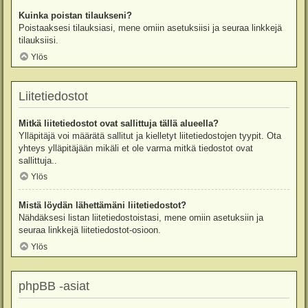
Kuinka poistan tilaukseni?
Poistaaksesi tilauksiasi, mene omiin asetuksiisi ja seuraa linkkejä
tilauksiisi.
Ylös
Liitetiedostot
Mitkä liitetiedostot ovat sallittuja tällä alueella?
Ylläpitäjä voi määrätä sallitut ja kielletyt liitetiedostojen tyypit. Ota
yhteys ylläpitäjään mikäli et ole varma mitkä tiedostot ovat
sallittuja..
Ylös
Mistä löydän lähettämäni liitetiedostot?
Nähdäksesi listan liitetiedostoistasi, mene omiin asetuksiin ja
seuraa linkkejä liitetiedostot-osioon.
Ylös
phpBB -asiat