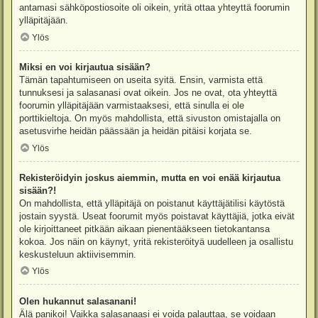
antamasi sähköpostiosoite oli oikein, yritä ottaa yhteyttä foorumin
ylläpitäjään.
Ylös
Miksi en voi kirjautua sisään?
Tämän tapahtumiseen on useita syitä. Ensin, varmista että
tunnuksesi ja salasanasi ovat oikein. Jos ne ovat, ota yhteyttä
foorumin ylläpitäjään varmistaaksesi, että sinulla ei ole
porttikieltoja. On myös mahdollista, että sivuston omistajalla on
asetusvirhe heidän päässään ja heidän pitäisi korjata se.
Ylös
Rekisteröidyin joskus aiemmin, mutta en voi enää kirjautua
sisään?!
On mahdollista, että ylläpitäjä on poistanut käyttäjätilisi käytöstä
jostain syystä. Useat foorumit myös poistavat käyttäjiä, jotka eivät
ole kirjoittaneet pitkään aikaan pienentääkseen tietokantansa
kokoa. Jos näin on käynyt, yritä rekisteröityä uudelleen ja osallistu
keskusteluun aktiivisemmin.
Ylös
Olen hukannut salasanani!
Älä panikoi! Vaikka salasanaasi ei voida palauttaa, se voidaan