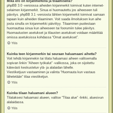
Mikä ero on kirjanmerkillä ja tilaamisella?
phpBB 3.0 -versiossa aiheiden kirjanmerkit toimivat kuten internet-
selaimen kirjanmerkit. Sinua ei huomautettu jos aiheeseen tuli
päivitys. phpBB 3.1 -versiosta lähtien kirjanmerkit toimivat samaan
tapaan kuin aiheiden tilaaminen. Voit saada ilmoituksen kun aihe
josta sinulla on kirjanmerkki päivittyy. Tilaaminen puolestaan
huomauttaa sinua kun aiheeseen tai foorumiin tulee päivitys.
Huomautusten asetukset ja tilausten asetukset voidaan määrittää
omissa asetuksissa kohdassa “Omat asetukset”.
Ylös
Kuinka teen kirjanmerkin tai seuraan haluamaani aihetta?
Voit tehdä kirjanmekin tai tilata haluamasi aiheen valitsemalla
sopivan linkin “Aiheen työkalut” -valikossa, joka on sijoitettu
kätevästi keskustelun ylä- ja alalaidan lähelle.
Viestiketjuun vastaaminen ja valinta “Huomauta kun vastaus
lähetetään” tilaa viestiketjun.
Ylös
Kuinka tilaan haluamani alueen?
Tilataksesi haluamasi alueen, valitse “Tilaa alue” -linkki, aluesivun
alalaidassa.
Ylös