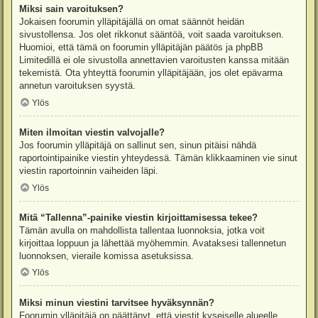
Miksi sain varoituksen?
Jokaisen foorumin ylläpitäjällä on omat säännöt heidän
sivustollensa. Jos olet rikkonut sääntöä, voit saada varoituksen.
Huomioi, että tämä on foorumin ylläpitäjän päätös ja phpBB
Limitedillä ei ole sivustolla annettavien varoitusten kanssa mitään
tekemistä. Ota yhteyttä foorumin ylläpitäjään, jos olet epävarma
annetun varoituksen syystä.
Ylös
Miten ilmoitan viestin valvojalle?
Jos foorumin ylläpitäjä on sallinut sen, sinun pitäisi nähdä
raportointipainike viestin yhteydessä. Tämän klikkaaminen vie sinut
viestin raportoinnin vaiheiden läpi.
Ylös
Mitä “Tallenna”-painike viestin kirjoittamisessa tekee?
Tämän avulla on mahdollista tallentaa luonnoksia, jotka voit
kirjoittaa loppuun ja lähettää myöhemmin. Avataksesi tallennetun
luonnoksen, vieraile komissa asetuksissa.
Ylös
Miksi minun viestini tarvitsee hyväksynnän?
Foorumin ylläpitäjä on päättänyt, että viestit kyseiselle alueelle