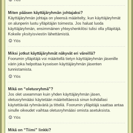
Ylös
Miten pääsen käyttäjäryhmän johtajaksi?
Käyttäjäryhmän johtaja on yleensä määritelty, kun käyttäjäryhmät
on alunperin luotu ylläpitäjän toimesta. Jos haluat luoda
käyttäjäryhmän, ensimmäinen yhteyshenkilösi tulisi olla ylläpitäjä.
Kokeile yksityisviestin lähettämistä.
Ylös
Miksi jotkut käyttäjäryhmät näkyvät eri väreillä?
Foorumin ylläpitäjä voi määritellä tietyn käyttäjäryhmän jäsenille
värin joka helpottaa kyseisen käyttäjäryhmän jäsenten
tunnistamista.
Ylös
Mikä on “oletusryhmä”?
Jos olet useamman kuin yhden käyttäjäryhmän jäsen,
oletusryhmääsi käytetään määriteltäessä sinun kohdallasi
käytettävää ryhmäväriä ja titteliä. Foorumin ylläpitäjä saattaa antaa
sinulle oikeudet vaihtaa oletusryhmääsi omista asetuksista.
Ylös
Mikä on “Tiimi” linkki?