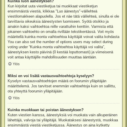
Kuinka luon äänestyksen?
Kun kirjoitat uuta viestiketjua tai muokkaat viestiketjun
ensimmäistä viestiä, klikkaa "Luo äänestys"-välilehteä
viestilomakkeen alapuolella. Jos et näe tätä välilehteä, sinulla ei ole
tarvittavia oikeuksia äänestysten luomiseen. Syötä otsikko ja
ainakin kaksi vaihtoehtoa niille varattuihin kenttiin. Varmista että
jokainen vaihtoehto on omalla rivillään tekstikentässä. Voit myös
määritellä kuinka monta vaihtoehtoa käyttäjät voivat valita kohdasta
You can also set the number of options users may select during
voting under “Kuinka monta vaihtoehtoa käyttäjä voi valita”,
äänestyksen kesto päivinä (0 kestää loputtomasti) ja viimeisenä
voit antaa käyttäjille mahdollisuuden muuttaa ääntään.
Ylös
Miksi en voi lisätä vastausvaihtoehtoja kyselyyn?
Kyselyn vastausvaihtoehtojen määrä on foorumin ylläpitäjän
määrittelemä. Jos tarvitset enemmän vaihtoehtoja kuin on sallittu,
ota yhteyttä foorumin ylläpitäjään.
Ylös
Kuinka muokkaan tai poistan äänestyksen?
Kuten viestien kanssa, äänestyksiä voi muokata vain alkuperäinen
lähettäjä, valvoja tai ylläpitäjä. Muokataksesi äänestystä, muokkaa
ensimmäistä viestiä viestiketjussa. Äänestys on aina kytketty