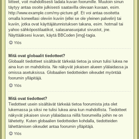
liitteet, voit mahdollisesti ladata kuvan foorumille. Muutoin sinun
täytyy antaa osoite julkisesti saatavilla olevaan kuvaan, esim.
http://www.example.com/my-picture.gif. Et voi antaa osoitetta
omalla koneellasi oleviin kuviin (ellei se ole yleinen palvelin) tai
kuviin, jotka ovat käyttäjätunnistuksen takana, esim. hotmail tai
yahoo sähköpostilaatikot, salasanasuojatut sivustot, jne.
Näyttääksesi kuvan, käytä BBCoden [img]-tagia.
Ylös
Mitä ovat globaalit tiedotteet?
Globaalit tiedotteet sisältävät tärkeää tietoa ja sinun tulisi lukea ne
aina kun on mahdolista. Ne näkyvät jokaisen alueen ylälaidassa ja
omissa asetuksissa. Globaalien tiedotteiden oikeudet myöntää
foorumin ylläpitäjä.
Ylös
Mitä ovat tiedotteet?
Tiedotteet usein sisältävät tärkeää tietoa foorumista jota olet
lukemassa ja siksi ne tulisi lukea aina kun mahdollista. Tiedotteet
näkyvät jokaisen sivun ylälaidassa niillä foorumeilla joihin ne on
lähetetty. Kuten globaalien tiedotteiden kohdalla, tiedotteiden
lähettämisen oikeudet antaa foorumin ylläpitäjä.
Ylös