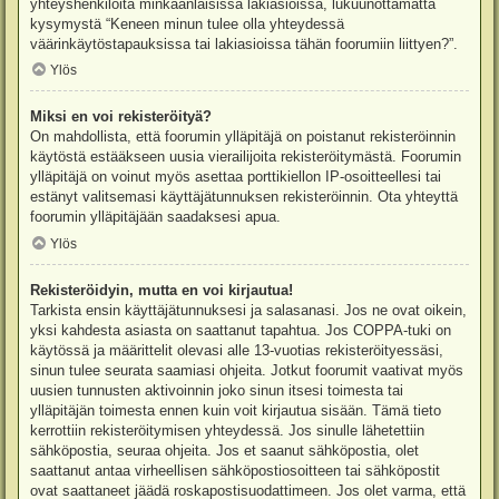
yhteyshenkilöitä minkäänlaisissa lakiasioissa, lukuunottamatta
kysymystä “Keneen minun tulee olla yhteydessä
väärinkäytöstapauksissa tai lakiasioissa tähän foorumiin liittyen?”.
Ylös
Miksi en voi rekisteröityä?
On mahdollista, että foorumin ylläpitäjä on poistanut rekisteröinnin
käytöstä estääkseen uusia vierailijoita rekisteröitymästä. Foorumin
ylläpitäjä on voinut myös asettaa porttikiellon IP-osoitteellesi tai
estänyt valitsemasi käyttäjätunnuksen rekisteröinnin. Ota yhteyttä
foorumin ylläpitäjään saadaksesi apua.
Ylös
Rekisteröidyin, mutta en voi kirjautua!
Tarkista ensin käyttäjätunnuksesi ja salasanasi. Jos ne ovat oikein,
yksi kahdesta asiasta on saattanut tapahtua. Jos COPPA-tuki on
käytössä ja määrittelit olevasi alle 13-vuotias rekisteröityessäsi,
sinun tulee seurata saamiasi ohjeita. Jotkut foorumit vaativat myös
uusien tunnusten aktivoinnin joko sinun itsesi toimesta tai
ylläpitäjän toimesta ennen kuin voit kirjautua sisään. Tämä tieto
kerrottiin rekisteröitymisen yhteydessä. Jos sinulle lähetettiin
sähköpostia, seuraa ohjeita. Jos et saanut sähköpostia, olet
saattanut antaa virheellisen sähköpostiosoitteen tai sähköpostit
ovat saattaneet jäädä roskapostisuodattimeen. Jos olet varma, että