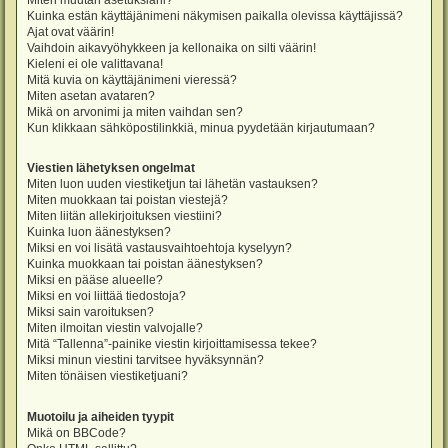
Miten muutan asetuksiani?
Kuinka estän käyttäjänimeni näkymisen paikalla olevissa käyttäjissä?
Ajat ovat väärin!
Vaihdoin aikavyöhykkeen ja kellonaika on silti väärin!
Kieleni ei ole valittavana!
Mitä kuvia on käyttäjänimeni vieressä?
Miten asetan avataren?
Mikä on arvonimi ja miten vaihdan sen?
Kun klikkaan sähköpostilinkkiä, minua pyydetään kirjautumaan?
Viestien lähetyksen ongelmat
Miten luon uuden viestiketjun tai lähetän vastauksen?
Miten muokkaan tai poistan viestejä?
Miten liitän allekirjoituksen viestiini?
Kuinka luon äänestyksen?
Miksi en voi lisätä vastausvaihtoehtoja kyselyyn?
Kuinka muokkaan tai poistan äänestyksen?
Miksi en pääse alueelle?
Miksi en voi liittää tiedostoja?
Miksi sain varoituksen?
Miten ilmoitan viestin valvojalle?
Mitä “Tallenna”-painike viestin kirjoittamisessa tekee?
Miksi minun viestini tarvitsee hyväksynnän?
Miten tönäisen viestiketjuani?
Muotoilu ja aiheiden tyypit
Mikä on BBCode?