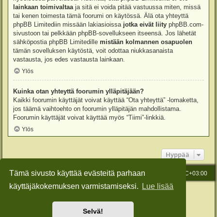
lainkaan toimivaltaa
ja sitä ei voida pitää vastuussa miten, missä
tai kenen toimesta tämä foorumi on käytössä. Älä ota yhteyttä
phpBB Limitediin missään lakiasioissa
jotka eivät liity
phpBB.com-
sivustoon tai pelkkään phpBB-sovellukseen itseensä. Jos lähetät
sähköpostia phpBB Limitedille
mistään kolmannen osapuolen
tämän sovelluksen käytöstä, voit odottaa niukkasanaista
vastausta, jos edes vastausta lainkaan.
Ylös
Kuinka otan yhteyttä foorumin ylläpitäjään?
Kaikki foorumin käyttäjät voivat käyttää “Ota yhteyttä” -lomaketta,
jos täämä vaihtoehto on foorumin ylläpitäjän mahdollistama.
Foorumin käyttäjät voivat käyttää myös “Tiimi”-linkkiä.
Ylös
Hyppää
Tämä sivusto käyttää evästeitä parhaan
Etusivu
Viesti Ylläpidolle
Kaikki ajat ovat
UTC+03:00
käyttäjäkokemuksen varmistamiseksi.
Lue lisää
Keskustelufoorumin ohjelmisto
phpBB
® Forum Software © phpBB Limited
Käännös: phpBB Suomi (lurttinen, harritapio, Pettis)
Style: Green-Style-Slim by Joyce&Luna
phpBB-Style-Design
Selvä!
Yksityisyys
|
Ehdot