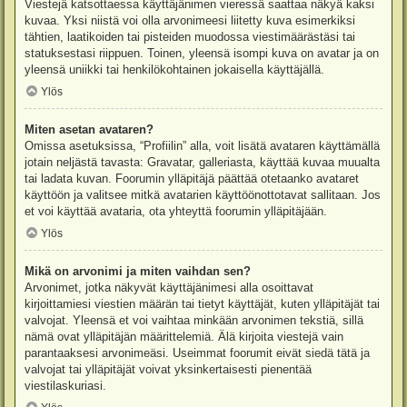
Viestejä katsottaessa käyttäjänimen vieressä saattaa näkyä kaksi
kuvaa. Yksi niistä voi olla arvonimeesi liitetty kuva esimerkiksi
tähtien, laatikoiden tai pisteiden muodossa viestimäärästäsi tai
statuksestasi riippuen. Toinen, yleensä isompi kuva on avatar ja on
yleensä uniikki tai henkilökohtainen jokaisella käyttäjällä.
Ylös
Miten asetan avataren?
Omissa asetuksissa, “Profiilin” alla, voit lisätä avataren käyttämällä
jotain neljästä tavasta: Gravatar, galleriasta, käyttää kuvaa muualta
tai ladata kuvan. Foorumin ylläpitäjä päättää otetaanko avataret
käyttöön ja valitsee mitkä avatarien käyttöönottotavat sallitaan. Jos
et voi käyttää avataria, ota yhteyttä foorumin ylläpitäjään.
Ylös
Mikä on arvonimi ja miten vaihdan sen?
Arvonimet, jotka näkyvät käyttäjänimesi alla osoittavat
kirjoittamiesi viestien määrän tai tietyt käyttäjät, kuten ylläpitäjät tai
valvojat. Yleensä et voi vaihtaa minkään arvonimen tekstiä, sillä
nämä ovat ylläpitäjän määrittelemiä. Älä kirjoita viestejä vain
parantaaksesi arvonimeäsi. Useimmat foorumit eivät siedä tätä ja
valvojat tai ylläpitäjät voivat yksinkertaisesti pienentää
viestilaskuriasi.