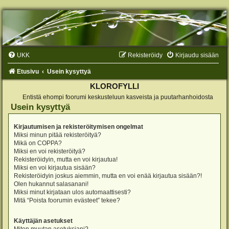
UKK
Rekisteröidy
Kirjaudu sisään
Etusivu
Usein kysyttyä
KLOROFYLLI
Entistä ehompi foorumi keskusteluun kasveista ja puutarhanhoidosta
Usein kysyttyä
Kirjautumisen ja rekisteröitymisen ongelmat
Miksi minun pitää rekisteröityä?
Mikä on COPPA?
Miksi en voi rekisteröityä?
Rekisteröidyin, mutta en voi kirjautua!
Miksi en voi kirjautua sisään?
Rekisteröidyin joskus aiemmin, mutta en voi enää kirjautua sisään?!
Olen hukannut salasanani!
Miksi minut kirjataan ulos automaattisesti?
Mitä “Poista foorumin evästeet” tekee?
Käyttäjän asetukset