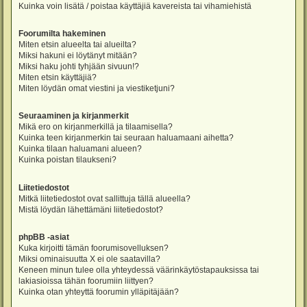
Kuinka voin lisätä / poistaa käyttäjiä kavereista tai vihamiehistä
Foorumilta hakeminen
Miten etsin alueelta tai alueilta?
Miksi hakuni ei löytänyt mitään?
Miksi haku johti tyhjään sivuun!?
Miten etsin käyttäjiä?
Miten löydän omat viestini ja viestiketjuni?
Seuraaminen ja kirjanmerkit
Mikä ero on kirjanmerkillä ja tilaamisella?
Kuinka teen kirjanmerkin tai seuraan haluamaani aihetta?
Kuinka tilaan haluamani alueen?
Kuinka poistan tilaukseni?
Liitetiedostot
Mitkä liitetiedostot ovat sallittuja tällä alueella?
Mistä löydän lähettämäni liitetiedostot?
phpBB -asiat
Kuka kirjoitti tämän foorumisovelluksen?
Miksi ominaisuutta X ei ole saatavilla?
Keneen minun tulee olla yhteydessä väärinkäytöstapauksissa tai
lakiasioissa tähän foorumiin liittyen?
Kuinka otan yhteyttä foorumin ylläpitäjään?