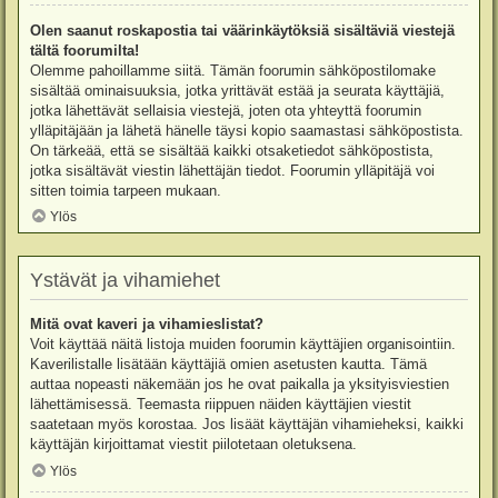
Olen saanut roskapostia tai väärinkäytöksiä sisältäviä viestejä
tältä foorumilta!
Olemme pahoillamme siitä. Tämän foorumin sähköpostilomake
sisältää ominaisuuksia, jotka yrittävät estää ja seurata käyttäjiä,
jotka lähettävät sellaisia viestejä, joten ota yhteyttä foorumin
ylläpitäjään ja lähetä hänelle täysi kopio saamastasi sähköpostista.
On tärkeää, että se sisältää kaikki otsaketiedot sähköpostista,
jotka sisältävät viestin lähettäjän tiedot. Foorumin ylläpitäjä voi
sitten toimia tarpeen mukaan.
Ylös
Ystävät ja vihamiehet
Mitä ovat kaveri ja vihamieslistat?
Voit käyttää näitä listoja muiden foorumin käyttäjien organisointiin.
Kaverilistalle lisätään käyttäjiä omien asetusten kautta. Tämä
auttaa nopeasti näkemään jos he ovat paikalla ja yksityisviestien
lähettämisessä. Teemasta riippuen näiden käyttäjien viestit
saatetaan myös korostaa. Jos lisäät käyttäjän vihamieheksi, kaikki
käyttäjän kirjoittamat viestit piilotetaan oletuksena.
Ylös