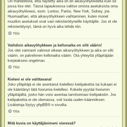
On mahdollista, että näytetty aika on eri aikavyöhykkeeltä kuin se
jossa itse olet. Tässä tapauksessa valitse omista asetuksista oma
aikavyöhykkeesi, esim. Lontoo, Pariisi, New York, Sidney, jne.
Huomaathan, että aikavyöhykkeen vaihtaminen, kuten monet
muutkin asetukset ovat vain rekisteröityneille käyttäjille. Jos et ole
rekisteröitynyt, tämä on hyvä aika tehdä niin.
Ylös
Vaihdoin aikavyöhykkeen ja kellonaika on silti väärin!
Jos olet varmasti valinnut oikean aikavyöhykkeen ja aika on silti
väärin, on palvelimen kellonaika väärin. Ota yhteyttä ylläpitäjään
korjataksesi ongelman.
Ylös
Kieleni ei ole valittavana!
Joko ylläpitäjä ei ole asentanut kielellesi kielipakettia tai kukaan ei
ole kääntänyt tätä foorumia kielellesi. Kokeile pyytää foorumin
ylläpitäjältä, josko hän voisi asentaa tarvitsemasi kielipaketin. Jos
kielipakettia ei ole olemassa, voit luoda uuden käännöksen.
Lisätietoja löytyy
phpBB
®:n sivuilta.
Ylös
Mitä kuvia on käyttäjänimeni vieressä?