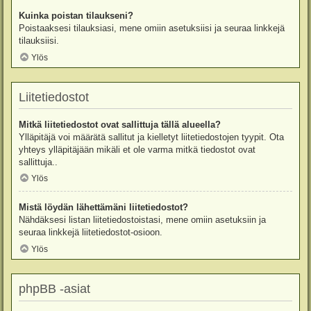
Kuinka poistan tilaukseni?
Poistaaksesi tilauksiasi, mene omiin asetuksiisi ja seuraa linkkejä
tilauksiisi.
Ylös
Liitetiedostot
Mitkä liitetiedostot ovat sallittuja tällä alueella?
Ylläpitäjä voi määrätä sallitut ja kielletyt liitetiedostojen tyypit. Ota
yhteys ylläpitäjään mikäli et ole varma mitkä tiedostot ovat
sallittuja..
Ylös
Mistä löydän lähettämäni liitetiedostot?
Nähdäksesi listan liitetiedostoistasi, mene omiin asetuksiin ja
seuraa linkkejä liitetiedostot-osioon.
Ylös
phpBB -asiat