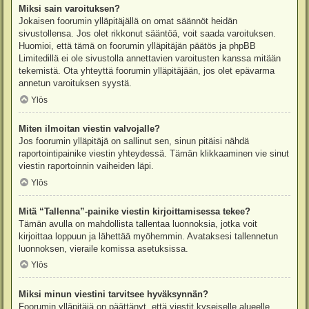
Miksi sain varoituksen?
Jokaisen foorumin ylläpitäjällä on omat säännöt heidän
sivustollensa. Jos olet rikkonut sääntöä, voit saada varoituksen.
Huomioi, että tämä on foorumin ylläpitäjän päätös ja phpBB
Limitedillä ei ole sivustolla annettavien varoitusten kanssa mitään
tekemistä. Ota yhteyttä foorumin ylläpitäjään, jos olet epävarma
annetun varoituksen syystä.
Ylös
Miten ilmoitan viestin valvojalle?
Jos foorumin ylläpitäjä on sallinut sen, sinun pitäisi nähdä
raportointipainike viestin yhteydessä. Tämän klikkaaminen vie sinut
viestin raportoinnin vaiheiden läpi.
Ylös
Mitä “Tallenna”-painike viestin kirjoittamisessa tekee?
Tämän avulla on mahdollista tallentaa luonnoksia, jotka voit
kirjoittaa loppuun ja lähettää myöhemmin. Avataksesi tallennetun
luonnoksen, vieraile komissa asetuksissa.
Ylös
Miksi minun viestini tarvitsee hyväksynnän?
Foorumin ylläpitäjä on päättänyt, että viestit kyseiselle alueelle