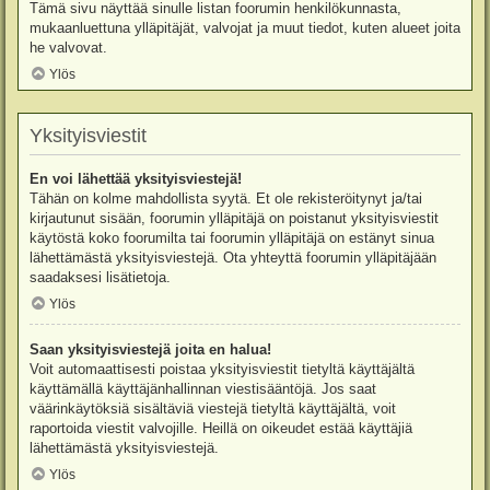
Tämä sivu näyttää sinulle listan foorumin henkilökunnasta,
mukaanluettuna ylläpitäjät, valvojat ja muut tiedot, kuten alueet joita
he valvovat.
Ylös
Yksityisviestit
En voi lähettää yksityisviestejä!
Tähän on kolme mahdollista syytä. Et ole rekisteröitynyt ja/tai
kirjautunut sisään, foorumin ylläpitäjä on poistanut yksityisviestit
käytöstä koko foorumilta tai foorumin ylläpitäjä on estänyt sinua
lähettämästä yksityisviestejä. Ota yhteyttä foorumin ylläpitäjään
saadaksesi lisätietoja.
Ylös
Saan yksityisviestejä joita en halua!
Voit automaattisesti poistaa yksityisviestit tietyltä käyttäjältä
käyttämällä käyttäjänhallinnan viestisääntöjä. Jos saat
väärinkäytöksiä sisältäviä viestejä tietyltä käyttäjältä, voit
raportoida viestit valvojille. Heillä on oikeudet estää käyttäjiä
lähettämästä yksityisviestejä.
Ylös