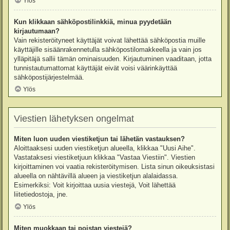
Ylös
Kun klikkaan sähköpostilinkkiä, minua pyydetään
kirjautumaan?
Vain rekisteröityneet käyttäjät voivat lähettää sähköpostia muille
käyttäjille sisäänrakennetulla sähköpostilomakkeella ja vain jos
ylläpitäjä sallii tämän ominaisuuden. Kirjautuminen vaaditaan, jotta
tunnistautumattomat käyttäjät eivät voisi väärinkäyttää
sähköpostijärjestelmää.
Ylös
Viestien lähetyksen ongelmat
Miten luon uuden viestiketjun tai lähetän vastauksen?
Aloittaaksesi uuden viestiketjun alueella, klikkaa "Uusi Aihe".
Vastataksesi viestiketjuun klikkaa "Vastaa Viestiin". Viestien
kirjoittaminen voi vaatia rekisteröitymisen. Lista sinun oikeuksistasi
alueella on nähtävillä alueen ja viestiketjun alalaidassa.
Esimerkiksi: Voit kirjoittaa uusia viestejä, Voit lähettää
liitetiedostoja, jne.
Ylös
Miten muokkaan tai poistan viestejä?