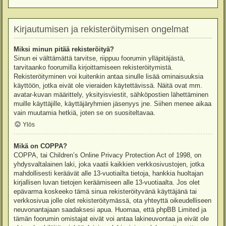
Kirjautumisen ja rekisteröitymisen ongelmat
Miksi minun pitää rekisteröityä?
Sinun ei välttämättä tarvitse, riippuu foorumin ylläpitäjästä,
tarvitaanko foorumilla kirjoittamiseen rekisteröitymistä.
Rekisteröityminen voi kuitenkin antaa sinulle lisää ominaisuuksia
käyttöön, jotka eivät ole vieraiden käytettävissä. Näitä ovat mm.
avatar-kuvan määrittely, yksityisviestit, sähköpostien lähettäminen
muille käyttäjille, käyttäjäryhmien jäsenyys jne. Siihen menee aikaa
vain muutamia hetkiä, joten se on suositeltavaa.
Ylös
Mikä on COPPA?
COPPA, tai Children’s Online Privacy Protection Act of 1998, on
yhdysvaltalainen laki, joka vaatii kaikkien verkkosivustojen, jotka
mahdollisesti keräävät alle 13-vuotiailta tietoja, hankkia huoltajan
kirjallisen luvan tietojen keräämiseen alle 13-vuotiaalta. Jos olet
epävarma koskeeko tämä sinua rekisteröityvänä käyttäjänä tai
verkkosivua jolle olet rekisteröitymässä, ota yhteyttä oikeudelliseen
neuvonantajaan saadaksesi apua. Huomaa, että phpBB Limited ja
tämän foorumin omistajat eivät voi antaa lakineuvontaa ja eivät ole