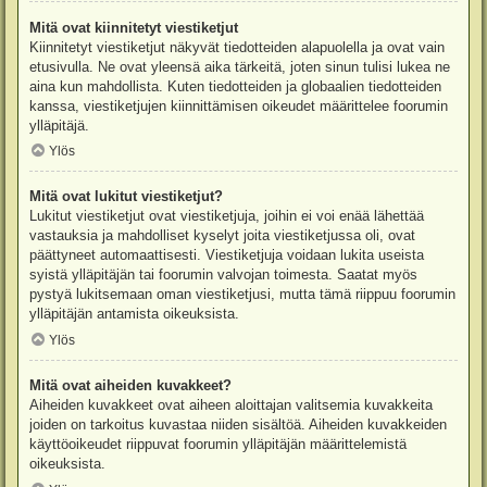
Mitä ovat kiinnitetyt viestiketjut
Kiinnitetyt viestiketjut näkyvät tiedotteiden alapuolella ja ovat vain
etusivulla. Ne ovat yleensä aika tärkeitä, joten sinun tulisi lukea ne
aina kun mahdollista. Kuten tiedotteiden ja globaalien tiedotteiden
kanssa, viestiketjujen kiinnittämisen oikeudet määrittelee foorumin
ylläpitäjä.
Ylös
Mitä ovat lukitut viestiketjut?
Lukitut viestiketjut ovat viestiketjuja, joihin ei voi enää lähettää
vastauksia ja mahdolliset kyselyt joita viestiketjussa oli, ovat
päättyneet automaattisesti. Viestiketjuja voidaan lukita useista
syistä ylläpitäjän tai foorumin valvojan toimesta. Saatat myös
pystyä lukitsemaan oman viestiketjusi, mutta tämä riippuu foorumin
ylläpitäjän antamista oikeuksista.
Ylös
Mitä ovat aiheiden kuvakkeet?
Aiheiden kuvakkeet ovat aiheen aloittajan valitsemia kuvakkeita
joiden on tarkoitus kuvastaa niiden sisältöä. Aiheiden kuvakkeiden
käyttöoikeudet riippuvat foorumin ylläpitäjän määrittelemistä
oikeuksista.