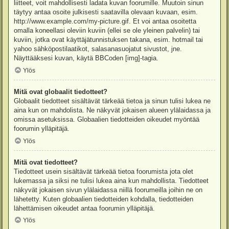
liitteet, voit mahdollisesti ladata kuvan foorumille. Muutoin sinun
täytyy antaa osoite julkisesti saatavilla olevaan kuvaan, esim.
http://www.example.com/my-picture.gif. Et voi antaa osoitetta
omalla koneellasi oleviin kuviin (ellei se ole yleinen palvelin) tai
kuviin, jotka ovat käyttäjätunnistuksen takana, esim. hotmail tai
yahoo sähköpostilaatikot, salasanasuojatut sivustot, jne.
Näyttääksesi kuvan, käytä BBCoden [img]-tagia.
Ylös
Mitä ovat globaalit tiedotteet?
Globaalit tiedotteet sisältävät tärkeää tietoa ja sinun tulisi lukea ne
aina kun on mahdolista. Ne näkyvät jokaisen alueen ylälaidassa ja
omissa asetuksissa. Globaalien tiedotteiden oikeudet myöntää
foorumin ylläpitäjä.
Ylös
Mitä ovat tiedotteet?
Tiedotteet usein sisältävät tärkeää tietoa foorumista jota olet
lukemassa ja siksi ne tulisi lukea aina kun mahdollista. Tiedotteet
näkyvät jokaisen sivun ylälaidassa niillä foorumeilla joihin ne on
lähetetty. Kuten globaalien tiedotteiden kohdalla, tiedotteiden
lähettämisen oikeudet antaa foorumin ylläpitäjä.
Ylös