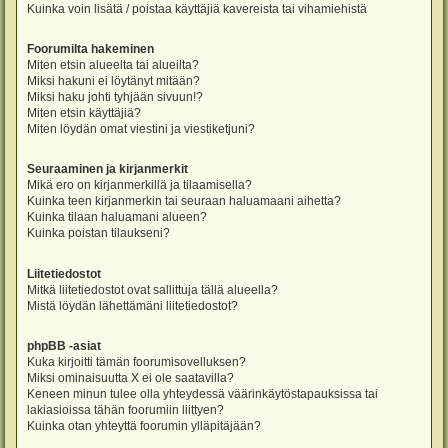
Kuinka voin lisätä / poistaa käyttäjiä kavereista tai vihamiehistä
Foorumilta hakeminen
Miten etsin alueelta tai alueilta?
Miksi hakuni ei löytänyt mitään?
Miksi haku johti tyhjään sivuun!?
Miten etsin käyttäjiä?
Miten löydän omat viestini ja viestiketjuni?
Seuraaminen ja kirjanmerkit
Mikä ero on kirjanmerkillä ja tilaamisella?
Kuinka teen kirjanmerkin tai seuraan haluamaani aihetta?
Kuinka tilaan haluamani alueen?
Kuinka poistan tilaukseni?
Liitetiedostot
Mitkä liitetiedostot ovat sallittuja tällä alueella?
Mistä löydän lähettämäni liitetiedostot?
phpBB -asiat
Kuka kirjoitti tämän foorumisovelluksen?
Miksi ominaisuutta X ei ole saatavilla?
Keneen minun tulee olla yhteydessä väärinkäytöstapauksissa tai
lakiasioissa tähän foorumiin liittyen?
Kuinka otan yhteyttä foorumin ylläpitäjään?