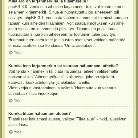
Mikä ero on kirjanmerkillä ja tilaamisella?
phpBB 3.0 -versiossa aiheiden kirjanmerkit toimivat kuten internet-
selaimen kirjanmerkit. Sinua ei huomautettu jos aiheeseen tuli
päivitys. phpBB 3.1 -versiosta lähtien kirjanmerkit toimivat samaan
tapaan kuin aiheiden tilaaminen. Voit saada ilmoituksen kun aihe
josta sinulla on kirjanmerkki päivittyy. Tilaaminen puolestaan
huomauttaa sinua kun aiheeseen tai foorumiin tulee päivitys.
Huomautusten asetukset ja tilausten asetukset voidaan määrittää
omissa asetuksissa kohdassa “Omat asetukset”.
Ylös
Kuinka teen kirjanmerkin tai seuraan haluamaani aihetta?
Voit tehdä kirjanmekin tai tilata haluamasi aiheen valitsemalla
sopivan linkin “Aiheen työkalut” -valikossa, joka on sijoitettu
kätevästi keskustelun ylä- ja alalaidan lähelle.
Viestiketjuun vastaaminen ja valinta “Huomauta kun vastaus
lähetetään” tilaa viestiketjun.
Ylös
Kuinka tilaan haluamani alueen?
Tilataksesi haluamasi alueen, valitse “Tilaa alue” -linkki, aluesivun
alalaidassa.
Ylös