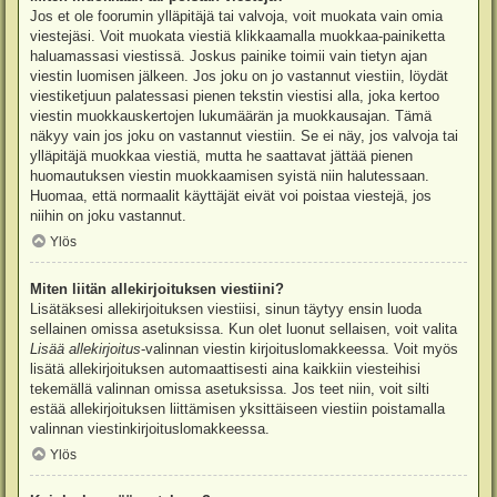
Jos et ole foorumin ylläpitäjä tai valvoja, voit muokata vain omia
viestejäsi. Voit muokata viestiä klikkaamalla muokkaa-painiketta
haluamassasi viestissä. Joskus painike toimii vain tietyn ajan
viestin luomisen jälkeen. Jos joku on jo vastannut viestiin, löydät
viestiketjuun palatessasi pienen tekstin viestisi alla, joka kertoo
viestin muokkauskertojen lukumäärän ja muokkausajan. Tämä
näkyy vain jos joku on vastannut viestiin. Se ei näy, jos valvoja tai
ylläpitäjä muokkaa viestiä, mutta he saattavat jättää pienen
huomautuksen viestin muokkaamisen syistä niin halutessaan.
Huomaa, että normaalit käyttäjät eivät voi poistaa viestejä, jos
niihin on joku vastannut.
Ylös
Miten liitän allekirjoituksen viestiini?
Lisätäksesi allekirjoituksen viestiisi, sinun täytyy ensin luoda
sellainen omissa asetuksissa. Kun olet luonut sellaisen, voit valita
Lisää allekirjoitus
-valinnan viestin kirjoituslomakkeessa. Voit myös
lisätä allekirjoituksen automaattisesti aina kaikkiin viesteihisi
tekemällä valinnan omissa asetuksissa. Jos teet niin, voit silti
estää allekirjoituksen liittämisen yksittäiseen viestiin poistamalla
valinnan viestinkirjoituslomakkeessa.
Ylös