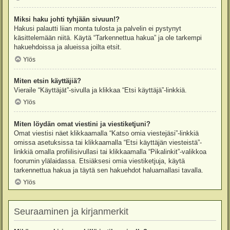
Miksi haku johti tyhjään sivuun!?
Hakusi palautti liian monta tulosta ja palvelin ei pystynyt
käsittelemään niitä. Käytä “Tarkennettua hakua” ja ole tarkempi
hakuehdoissa ja alueissa joilta etsit.
Ylös
Miten etsin käyttäjiä?
Vieraile “Käyttäjät”-sivulla ja klikkaa “Etsi käyttäjä”-linkkiä.
Ylös
Miten löydän omat viestini ja viestiketjuni?
Omat viestisi näet klikkaamalla “Katso omia viestejäsi”-linkkiä
omissa asetuksissa tai klikkaamalla “Etsi käyttäjän viesteistä”-
linkkiä omalla profiilisivullasi tai klikkaamalla “Pikalinkit”-valikkoa
foorumin ylälaidassa. Etsiäksesi omia viestiketjuja, käytä
tarkennettua hakua ja täytä sen hakuehdot haluamallasi tavalla.
Ylös
Seuraaminen ja kirjanmerkit