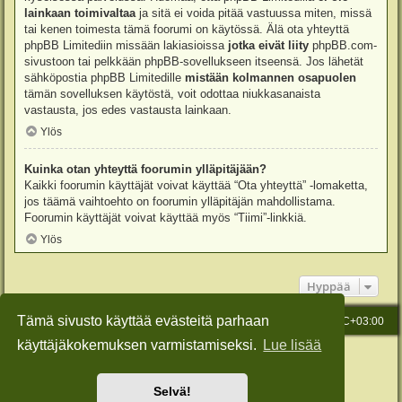
lainkaan toimivaltaa
ja sitä ei voida pitää vastuussa miten, missä
tai kenen toimesta tämä foorumi on käytössä. Älä ota yhteyttä
phpBB Limitediin missään lakiasioissa
jotka eivät liity
phpBB.com-
sivustoon tai pelkkään phpBB-sovellukseen itseensä. Jos lähetät
sähköpostia phpBB Limitedille
mistään kolmannen osapuolen
tämän sovelluksen käytöstä, voit odottaa niukkasanaista
vastausta, jos edes vastausta lainkaan.
Ylös
Kuinka otan yhteyttä foorumin ylläpitäjään?
Kaikki foorumin käyttäjät voivat käyttää “Ota yhteyttä” -lomaketta,
jos täämä vaihtoehto on foorumin ylläpitäjän mahdollistama.
Foorumin käyttäjät voivat käyttää myös “Tiimi”-linkkiä.
Ylös
Hyppää
Tämä sivusto käyttää evästeitä parhaan
Etusivu
Viesti Ylläpidolle
Kaikki ajat ovat
UTC+03:00
käyttäjäkokemuksen varmistamiseksi.
Lue lisää
Keskustelufoorumin ohjelmisto
phpBB
® Forum Software © phpBB Limited
Käännös: phpBB Suomi (lurttinen, harritapio, Pettis)
Style: Green-Style-Slim by Joyce&Luna
phpBB-Style-Design
Selvä!
Yksityisyys
|
Ehdot