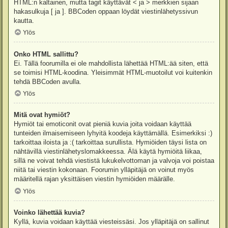
HTML:n kaltainen, mutta tagit käyttävät < ja > merkkien sijaan
hakasulkuja [ ja ]. BBCoden oppaan löydät viestinlähetyssivun
kautta.
Ylös
Onko HTML sallittu?
Ei. Tällä foorumilla ei ole mahdollista lähettää HTML:ää siten, että
se toimisi HTML-koodina. Yleisimmät HTML-muotoilut voi kuitenkin
tehdä BBCoden avulla.
Ylös
Mitä ovat hymiöt?
Hymiöt tai emoticonit ovat pieniä kuvia joita voidaan käyttää
tunteiden ilmaisemiseen lyhyitä koodeja käyttämällä. Esimerkiksi :)
tarkoittaa iloista ja :( tarkoittaa surullista. Hymiöiden täysi lista on
nähtävillä viestinlähetyslomakkeessa. Älä käytä hymiöitä liikaa,
sillä ne voivat tehdä viestistä lukukelvottoman ja valvoja voi poistaa
niitä tai viestin kokonaan. Foorumin ylläpitäjä on voinut myös
määritellä rajan yksittäisen viestin hymiöiden määrälle.
Ylös
Voinko lähettää kuvia?
Kyllä, kuvia voidaan käyttää viesteissäsi. Jos ylläpitäjä on sallinut