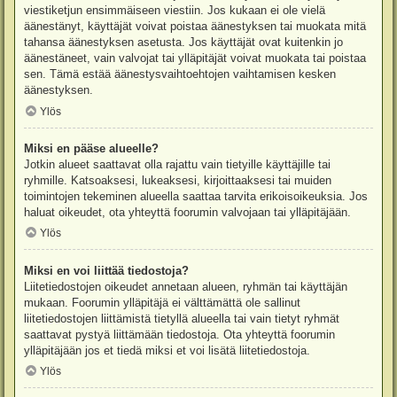
viestiketjun ensimmäiseen viestiin. Jos kukaan ei ole vielä
äänestänyt, käyttäjät voivat poistaa äänestyksen tai muokata mitä
tahansa äänestyksen asetusta. Jos käyttäjät ovat kuitenkin jo
äänestäneet, vain valvojat tai ylläpitäjät voivat muokata tai poistaa
sen. Tämä estää äänestysvaihtoehtojen vaihtamisen kesken
äänestyksen.
Ylös
Miksi en pääse alueelle?
Jotkin alueet saattavat olla rajattu vain tietyille käyttäjille tai
ryhmille. Katsoaksesi, lukeaksesi, kirjoittaaksesi tai muiden
toimintojen tekeminen alueella saattaa tarvita erikoisoikeuksia. Jos
haluat oikeudet, ota yhteyttä foorumin valvojaan tai ylläpitäjään.
Ylös
Miksi en voi liittää tiedostoja?
Liitetiedostojen oikeudet annetaan alueen, ryhmän tai käyttäjän
mukaan. Foorumin ylläpitäjä ei välttämättä ole sallinut
liitetiedostojen liittämistä tietyllä alueella tai vain tietyt ryhmät
saattavat pystyä liittämään tiedostoja. Ota yhteyttä foorumin
ylläpitäjään jos et tiedä miksi et voi lisätä liitetiedostoja.
Ylös