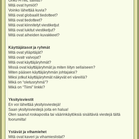
Onko HTML sallittu?
Mitä ovat hymiöt?
Voinko lähettää kuvia?
Mitä ovat globaalit tiedotteet?
Mitä ovat tiedotteet?
Mitä ovat kiinnitetyt viestiketjut
Mitä ovat lukitut viestiketjut?
Mitä ovat aiheiden kuvakkeet?
Käyttäjätasot ja ryhmät
Mitä ovat ylläpitäjät?
Mitä ovatr valvojat?
Mitä ovat käyttäjäryhmät?
Missä ovat käyttäjäryhmät ja miten liityn sellaiseen?
Miten pääsen käyttäjäryhmän johtajaksi?
Miksi jotkut käyttäjäryhmät näkyvät eri väreillä?
Mikä on “oletusryhmä”?
Mikä on “Tiimi” linkki?
Yksityisviestit
En voi lähettää yksityisviestejä!
Saan yksityisviestejä joita en halua!
Olen saanut roskapostia tai väärinkäytöksiä sisältäviä viestejä tältä
foorumilta!
Ystävät ja vihamiehet
Mitä ovat kaveri ja vihamieslistat?