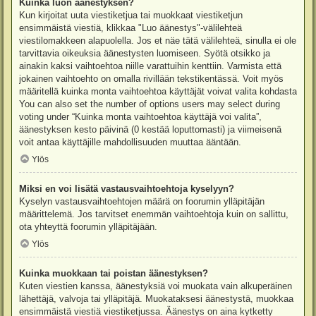
Kuinka luon äänestyksen?
Kun kirjoitat uuta viestiketjua tai muokkaat viestiketjun
ensimmäistä viestiä, klikkaa "Luo äänestys"-välilehteä
viestilomakkeen alapuolella. Jos et näe tätä välilehteä, sinulla ei ole
tarvittavia oikeuksia äänestysten luomiseen. Syötä otsikko ja
ainakin kaksi vaihtoehtoa niille varattuihin kenttiin. Varmista että
jokainen vaihtoehto on omalla rivillään tekstikentässä. Voit myös
määritellä kuinka monta vaihtoehtoa käyttäjät voivat valita kohdasta
You can also set the number of options users may select during
voting under “Kuinka monta vaihtoehtoa käyttäjä voi valita”,
äänestyksen kesto päivinä (0 kestää loputtomasti) ja viimeisenä
voit antaa käyttäjille mahdollisuuden muuttaa ääntään.
Ylös
Miksi en voi lisätä vastausvaihtoehtoja kyselyyn?
Kyselyn vastausvaihtoehtojen määrä on foorumin ylläpitäjän
määrittelemä. Jos tarvitset enemmän vaihtoehtoja kuin on sallittu,
ota yhteyttä foorumin ylläpitäjään.
Ylös
Kuinka muokkaan tai poistan äänestyksen?
Kuten viestien kanssa, äänestyksiä voi muokata vain alkuperäinen
lähettäjä, valvoja tai ylläpitäjä. Muokataksesi äänestystä, muokkaa
ensimmäistä viestiä viestiketjussa. Äänestys on aina kytketty