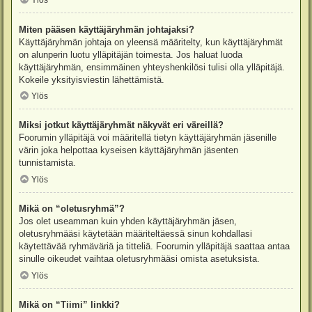
Ylös
Miten pääsen käyttäjäryhmän johtajaksi?
Käyttäjäryhmän johtaja on yleensä määritelty, kun käyttäjäryhmät
on alunperin luotu ylläpitäjän toimesta. Jos haluat luoda
käyttäjäryhmän, ensimmäinen yhteyshenkilösi tulisi olla ylläpitäjä.
Kokeile yksityisviestin lähettämistä.
Ylös
Miksi jotkut käyttäjäryhmät näkyvät eri väreillä?
Foorumin ylläpitäjä voi määritellä tietyn käyttäjäryhmän jäsenille
värin joka helpottaa kyseisen käyttäjäryhmän jäsenten
tunnistamista.
Ylös
Mikä on “oletusryhmä”?
Jos olet useamman kuin yhden käyttäjäryhmän jäsen,
oletusryhmääsi käytetään määriteltäessä sinun kohdallasi
käytettävää ryhmäväriä ja titteliä. Foorumin ylläpitäjä saattaa antaa
sinulle oikeudet vaihtaa oletusryhmääsi omista asetuksista.
Ylös
Mikä on “Tiimi” linkki?