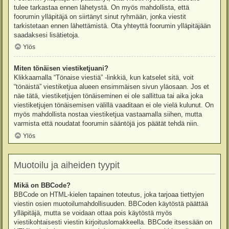
tulee tarkastaa ennen lähetystä. On myös mahdollista, että
foorumin ylläpitäjä on siirtänyt sinut ryhmään, jonka viestit
tarkistetaan ennen lähettämistä. Ota yhteyttä foorumin ylläpitäjään
saadaksesi lisätietoja.
Ylös
Miten tönäisen viestiketjuani?
Klikkaamalla “Tönaise viestiä” -linkkiä, kun katselet sitä, voit
“tönäistä” viestiketjua alueen ensimmäisen sivun yläosaan. Jos et
näe tätä, viestiketjujen tönäiseminen ei ole sallittua tai aika joka
viestiketjujen tönäisemisen välillä vaaditaan ei ole vielä kulunut. On
myös mahdollista nostaa viestiketjua vastaamalla siihen, mutta
varmista että noudatat foorumin sääntöjä jos päätät tehdä niin.
Ylös
Muotoilu ja aiheiden tyypit
Mikä on BBCode?
BBCode on HTML-kielen tapainen toteutus, joka tarjoaa tiettyjen
viestin osien muotoilumahdollisuuden. BBCoden käytöstä päättää
ylläpitäjä, mutta se voidaan ottaa pois käytöstä myös
viestikohtaisesti viestin kirjoituslomakkeella. BBCode itsessään on