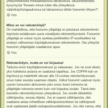
yhteyshenkilöitä minkäänlaisissa lakiasioissa, lukuunottamatta
kysymystä “Keneen minun tulee olla yhteydessä
väärinkäytöstapauksissa tai lakiasioissa tähän foorumiin liittyen?”.
Ylös
Miksi en voi rekisteröityä?
On mahdollista, että foorumin ylläpitäjä on poistanut rekisteröinnin
käytöstä estääkseen uusia vierailijoita rekisteröitymästä. Foorumin
ylläpitäjä on voinut myös asettaa porttikiellon IP-osoitteellesi tai
estänyt valitsemasi käyttäjätunnuksen rekisteröinnin. Ota yhteyttä
foorumin ylläpitäjään saadaksesi apua.
Ylös
Rekisteröidyin, mutta en voi kirjautua!
Tarkista ensin käyttäjätunnuksesi ja salasanasi. Jos ne ovat oikein,
yksi kahdesta asiasta on saattanut tapahtua. Jos COPPA-tuki on
käytössä ja määrittelit olevasi alle 13-vuotias rekisteröityessäsi,
sinun tulee seurata saamiasi ohjeita. Jotkut foorumit vaativat myös
uusien tunnusten aktivoinnin joko sinun itsesi toimesta tai
ylläpitäjän toimesta ennen kuin voit kirjautua sisään. Tämä tieto
kerrottiin rekisteröitymisen yhteydessä. Jos sinulle lähetettiin
sähköpostia, seuraa ohjeita. Jos et saanut sähköpostia, olet
saattanut antaa virheellisen sähköpostiosoitteen tai sähköpostit
ovat saattaneet jäädä roskapostisuodattimeen. Jos olet varma, että