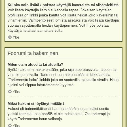
Kuinka voin lisätä / poistaa käyttäjiä kavereista tai vihamiehistä
Voit lisätä käyttäjiä listoihisi kahdella tapaa. Jokaisen käyttäjän
profiilissa on linkki jonka kautta voit lisätä heidät joko kavereihin tai
vihamiehiin. Vaihtoehtoisesti omista asetuksista voit lisätä käyttäjiä
suoraan syöttämällä heidän käyttäjänimen. Voit myös poistaa
käyttäjiä listaltasi samalta sivulta.
Ylös
Foorumilta hakeminen
Miten etsin alueelta tai alueilta?
Syötä hakutermi hakukenttään, joka sijaitsee etusivulla, alueen tai
viestiketjun sivulla. Tarkennettuun hakuun pääset klikkaamalla
“Tarkennettu haku”-linkkiä joka on saatavilla jokaisella sivulla. Haun
sijainti voi riippua käyttämästäsi tyylistä.
Ylös
Miksi hakuni ei löytänyt mitään?
Hakusi oli todennäköisesti liian epämääräinen ja sisälsi useita
yleisiä termejä, joita phpBB ei ole indeksoinut. Ole tarkempi ja
käytä Tarkennetun haun valintoja.
Ylös