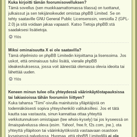
Kuka kirjoitti tämän foorumisovelluksen?
Tämä sovellus (sen muokkaamattomassa tilassa) on tuottanut,
julkaissut ja sen tekijänoikeudet omistaa
phpBB Limited
. Se on
tehty saataville GNU General Public Licensenssin, versiolla 2 (GPL-
2.0) ja sitä voidaan jakaa vapaasti. Katso
Tietoja phpBB:stä
saadaksesi lisätietoja.
Ylös
Miksi ominaisuutta X ei ole saatavilla?
Tämä ohjelmisto on phpBB Limitedin kirjoittama ja lisensoima. Jos
uskot, että ominaisuus tulisi lisätä, vieraile
phpBB
ideakeskuksessa
, jossa voit äänestää olemassa olevia ideoita tai
lähettää uuden.
Ylös
Keneen minun tulee olla yhteydessä väärinkäytöstapauksissa
tai lakiasioissa tähän foorumiin liittyen?
Kuka tahansa “Tiimi”-sivulla mainituista ylläpitäjistä on
todennäköisesti sopiva yhteyshenkilö valituksillesi. Jos et tätä
kautta saa vastausta, sinun kannattaa ottaa yhteyttä
verkkotunnuksen omistajaan (tee
whois-kysely
) tai jos kyseessä on
ilmaispalvelussa oleva (esim. Yahoo!, free.fr, f2s.com, jne.), ota
yhteyttä ylläpitoon tai väärinkäytöksistä vastaavaan osastoon
kyseisessä palvelussa. Huomaa, että phpBB Limitedillä
ei ole