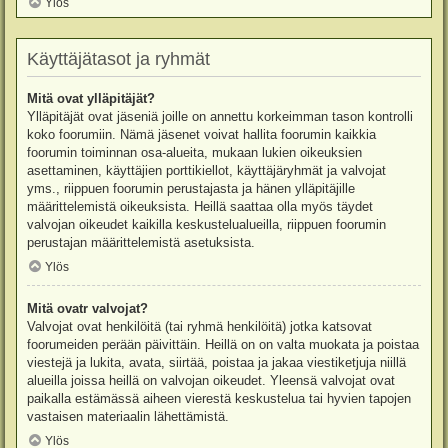
Ylös
Käyttäjätasot ja ryhmät
Mitä ovat ylläpitäjät?
Ylläpitäjät ovat jäseniä joille on annettu korkeimman tason kontrolli
koko foorumiin. Nämä jäsenet voivat hallita foorumin kaikkia
foorumin toiminnan osa-alueita, mukaan lukien oikeuksien
asettaminen, käyttäjien porttikiellot, käyttäjäryhmät ja valvojat
yms., riippuen foorumin perustajasta ja hänen ylläpitäjille
määrittelemistä oikeuksista. Heillä saattaa olla myös täydet
valvojan oikeudet kaikilla keskustelualueilla, riippuen foorumin
perustajan määrittelemistä asetuksista.
Ylös
Mitä ovatr valvojat?
Valvojat ovat henkilöitä (tai ryhmä henkilöitä) jotka katsovat
foorumeiden perään päivittäin. Heillä on on valta muokata ja poistaa
viestejä ja lukita, avata, siirtää, poistaa ja jakaa viestiketjuja niillä
alueilla joissa heillä on valvojan oikeudet. Yleensä valvojat ovat
paikalla estämässä aiheen vierestä keskustelua tai hyvien tapojen
vastaisen materiaalin lähettämistä.
Ylös