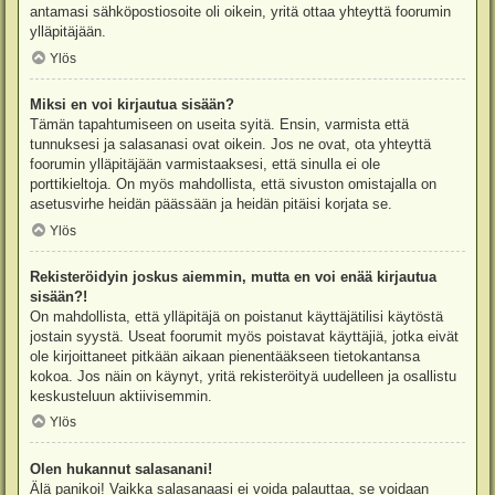
antamasi sähköpostiosoite oli oikein, yritä ottaa yhteyttä foorumin
ylläpitäjään.
Ylös
Miksi en voi kirjautua sisään?
Tämän tapahtumiseen on useita syitä. Ensin, varmista että
tunnuksesi ja salasanasi ovat oikein. Jos ne ovat, ota yhteyttä
foorumin ylläpitäjään varmistaaksesi, että sinulla ei ole
porttikieltoja. On myös mahdollista, että sivuston omistajalla on
asetusvirhe heidän päässään ja heidän pitäisi korjata se.
Ylös
Rekisteröidyin joskus aiemmin, mutta en voi enää kirjautua
sisään?!
On mahdollista, että ylläpitäjä on poistanut käyttäjätilisi käytöstä
jostain syystä. Useat foorumit myös poistavat käyttäjiä, jotka eivät
ole kirjoittaneet pitkään aikaan pienentääkseen tietokantansa
kokoa. Jos näin on käynyt, yritä rekisteröityä uudelleen ja osallistu
keskusteluun aktiivisemmin.
Ylös
Olen hukannut salasanani!
Älä panikoi! Vaikka salasanaasi ei voida palauttaa, se voidaan