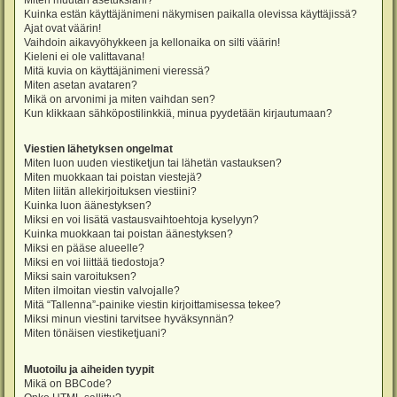
Miten muutan asetuksiani?
Kuinka estän käyttäjänimeni näkymisen paikalla olevissa käyttäjissä?
Ajat ovat väärin!
Vaihdoin aikavyöhykkeen ja kellonaika on silti väärin!
Kieleni ei ole valittavana!
Mitä kuvia on käyttäjänimeni vieressä?
Miten asetan avataren?
Mikä on arvonimi ja miten vaihdan sen?
Kun klikkaan sähköpostilinkkiä, minua pyydetään kirjautumaan?
Viestien lähetyksen ongelmat
Miten luon uuden viestiketjun tai lähetän vastauksen?
Miten muokkaan tai poistan viestejä?
Miten liitän allekirjoituksen viestiini?
Kuinka luon äänestyksen?
Miksi en voi lisätä vastausvaihtoehtoja kyselyyn?
Kuinka muokkaan tai poistan äänestyksen?
Miksi en pääse alueelle?
Miksi en voi liittää tiedostoja?
Miksi sain varoituksen?
Miten ilmoitan viestin valvojalle?
Mitä “Tallenna”-painike viestin kirjoittamisessa tekee?
Miksi minun viestini tarvitsee hyväksynnän?
Miten tönäisen viestiketjuani?
Muotoilu ja aiheiden tyypit
Mikä on BBCode?