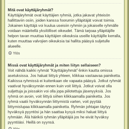
Mitä ovat käyttäjäryhmät?
Käyttäjäryhmät ovat käyttäjien ryhmiä, jotka jakavat yhteisön
hallittaviin osiin, joiden kanssa foorumin ylläpitäjät voivat toimia.
Jokainen käyttäjä voi kuulua useisiin ryhmiin ja jokaiselle ryhmälle
voidaan määritellä yksilölliset oikeudet. Tämä tarjoaa ylläpitäjille
helpon tavan muuttaa käyttäjien oikeuksia useille käyttäjille kerralla,
kuten muuttaa valvojien oikeuksia tai hallita pääsyä suljetulle
alueelle.
Ylös
Missä ovat käyttäjäryhmät ja miten liityn sellaiseen?
Voit nähdä kaikki ryhmät “Käyttäjäryhmät”-linkin kautta omissa
asetuksissa. Jos haluat liittyä yhteen, klikkaa vastaavaa painiketta.
Kaikissa ryhmissä ei kuitenkaan ole vapaata pääsyä. Jotkut ryhmät
vaativat hyväksynnän ennen kuin voit liittyä. Jotkut voivat olla
suljettuja ja joissakin voi olla jopa piilotettuja jäsenyyksiä. Jos
ryhmä on avoin, voit liittyä siihen klikkaamalla painiketta. Jos
ryhmä vaatii hyväksynnän liittymistä varten, voit pyytää
liittymislupaa klikkaamalla painiketta. Ryhmän johtajan täytyy
hyväksyä pyyntösi ja hän saattaa kysyä miksi haluat liittyä
ryhmään. Älä häiriköi ryhmän ylläpitäjiä jos he eivät hyväksy
pyyntöäsi. Heillä on syynsä.