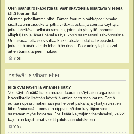
Olen saanut roskapostia tai väärinkäytöksiä sisältäviä viestejä
tältä foorumilta!
Olemme pahoillamme siitä. Tämän foorumin sähköpostilomake
sisältää ominaisuuksia, jotka yrittävät estää ja seurata käyttäjiä,
jotka lähettävät sellaisia viestejä, joten ota yhteyttä foorumin
ylläpitäjään ja lähetä hänelle täysi kopio saamastasi sähköpostista.
On tärkeää, että se sisältää kaikki otsaketiedot sähköpostista,
jotka sisältävät viestin lähettäjän tiedot. Foorumin ylläpitäjä voi
sitten toimia tarpeen mukaan.
Ylös
Ystävät ja vihamiehet
Mitä ovat kaveri ja vihamieslistat?
Voit käyttää näitä listoja muiden foorumin käyttäjien organisointiin.
Kaverilistalle lisätään käyttäjiä omien asetusten kautta. Tämä
auttaa nopeasti näkemään jos he ovat paikalla ja yksityisviestien
lähettämisessä. Teemasta riippuen näiden käyttäjien viestit
saatetaan myös korostaa. Jos lisäät käyttäjän vihamieheksi, kaikki
käyttäjän kirjoittamat viestit piilotetaan oletuksena.
Ylös