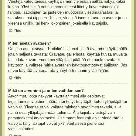
Viestejä katsottaessa käyttäjänimen vieressä saattaa näkyä kaksi
kuvaa. Yksi niistä voi olla arvonimeesi liitetty kuva esimerkiksi
tähtien, laatikoiden tai pisteiden muodossa viestimäärästäsi tai
statuksestasi riippuen. Toinen, yleensä isompi kuva on avatar ja on
yleensä uniikki tai henkilökohtainen jokaisella käyttäjällä.
Ylös
Miten asetan avataren?
Omissa asetuksissa, “Profiilin” alla, voit lisätä avataren käyttämällä
jotain neljästä tavasta: Gravatar, galleriasta, käyttää kuvaa muualta
tai ladata kuvan. Foorumin ylläpitäjä päättää otetaanko avataret
käyttöön ja valitsee mitkä avatarien käyttöönottotavat sallitaan. Jos
et voi käyttää avataria, ota yhteyttä foorumin ylläpitäjään.
Ylös
Mikä on arvonimi ja miten vaihdan sen?
Arvonimet, jotka näkyvät käyttäjänimesi alla osoittavat
kirjoittamiesi viestien määrän tai tietyt käyttäjät, kuten ylläpitäjät tai
valvojat. Yleensä et voi vaihtaa minkään arvonimen tekstiä, sillä
nämä ovat ylläpitäjän määrittelemiä. Älä kirjoita viestejä vain
parantaaksesi arvonimeäsi. Useimmat foorumit eivät siedä tätä ja
valvojat tai ylläpitäjät voivat yksinkertaisesti pienentää
viestilaskuriasi.