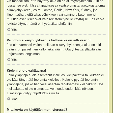
On mahdollista, että näytetty aika on eri aikavyöhykkeeltä kuin se
jossa itse olet. Tässä tapauksessa valitse omista asetuksista oma
aikavyöhykkeesi, esim. Lontoo, Pariisi, New York, Sidney, jne.
Huomaathan, että aikavyöhykkeen vaihtaminen, kuten monet
muutkin asetukset ovat vain rekisteröityneille käyttäjille. Jos et ole
rekisteröitynyt, tämä on hyvä aika tehdä niin.
Ylös
Vaihdoin aikavyöhykkeen ja kellonaika on silti väärin!
Jos olet varmasti valinnut oikean aikavyöhykkeen ja aika on silti
väärin, on palvelimen kellonaika väärin. Ota yhteyttä ylläpitäjään
korjataksesi ongelman.
Ylös
Kieleni ei ole valittavana!
Joko ylläpitäjä ei ole asentanut kielellesi kielipakettia tai kukaan ei
ole kääntänyt tätä foorumia kielellesi. Kokeile pyytää foorumin
ylläpitäjältä, josko hän voisi asentaa tarvitsemasi kielipaketin. Jos
kielipakettia ei ole olemassa, voit luoda uuden käännöksen.
Lisätietoja löytyy
phpBB
®:n sivuilta.
Ylös
Mitä kuvia on käyttäjänimeni vieressä?