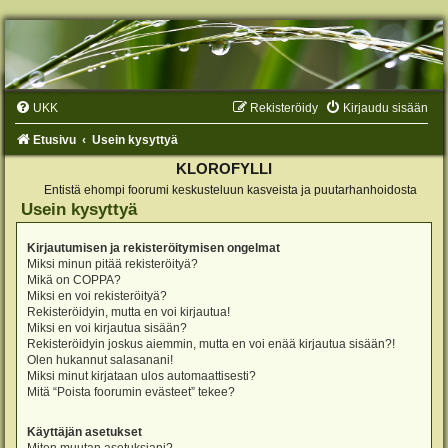
UKK
Rekisteröidy
Kirjaudu sisään
Etusivu
Usein kysyttyä
KLOROFYLLI
Entistä ehompi foorumi keskusteluun kasveista ja puutarhanhoidosta
Usein kysyttyä
Kirjautumisen ja rekisteröitymisen ongelmat
Miksi minun pitää rekisteröityä?
Mikä on COPPA?
Miksi en voi rekisteröityä?
Rekisteröidyin, mutta en voi kirjautua!
Miksi en voi kirjautua sisään?
Rekisteröidyin joskus aiemmin, mutta en voi enää kirjautua sisään?!
Olen hukannut salasanani!
Miksi minut kirjataan ulos automaattisesti?
Mitä “Poista foorumin evästeet” tekee?
Käyttäjän asetukset