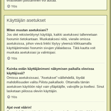
evästeiden poistaminen voi auttaa.
Ylös
Käyttäjän asetukset
Miten muutan asetuksiani?
Jos olet rekisteröitynyt käyttäjä, kaikki asetuksesi tallennetaan
foorumin tietokantaan. Muokataksesi niitä, vieraile omissa
asetuksissa, johon vievä linkki löytyy yleensä klikkaamalla
käyttäjänimeäsi foorumin sivujen ylälaidassa. Tätä kautta voit
muokata asetuksiasi ja valintojasi.
Ylös
Kuinka estän käyttäjänimeni näkymisen paikalla olevissa
käyttäjissä?
Omissa asetuksissasi, “Asetukset”-välilehdellä, löydät
mahdollisuuden valita
Piilota paikallaolo
. Ottamalla tämän
asetuksen käyttöön näyt vain ylläpitäjille, valvojille ja itsellesi. Sinut
lasketaan piilossa oleviin käyttäjiin.
Ylös
Ajat ovat väärin!