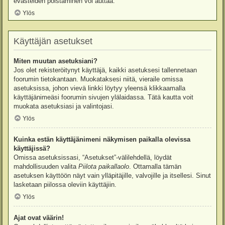
evästeiden poistaminen voi auttaa.
Ylös
Käyttäjän asetukset
Miten muutan asetuksiani?
Jos olet rekisteröitynyt käyttäjä, kaikki asetuksesi tallennetaan
foorumin tietokantaan. Muokataksesi niitä, vieraile omissa
asetuksissa, johon vievä linkki löytyy yleensä klikkaamalla
käyttäjänimeäsi foorumin sivujen ylälaidassa. Tätä kautta voit
muokata asetuksiasi ja valintojasi.
Ylös
Kuinka estän käyttäjänimeni näkymisen paikalla olevissa
käyttäjissä?
Omissa asetuksissasi, “Asetukset”-välilehdellä, löydät
mahdollisuuden valita
Piilota paikallaolo
. Ottamalla tämän
asetuksen käyttöön näyt vain ylläpitäjille, valvojille ja itsellesi. Sinut
lasketaan piilossa oleviin käyttäjiin.
Ylös
Ajat ovat väärin!