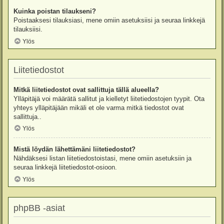
Kuinka poistan tilaukseni?
Poistaaksesi tilauksiasi, mene omiin asetuksiisi ja seuraa linkkejä
tilauksiisi.
Ylös
Liitetiedostot
Mitkä liitetiedostot ovat sallittuja tällä alueella?
Ylläpitäjä voi määrätä sallitut ja kielletyt liitetiedostojen tyypit. Ota
yhteys ylläpitäjään mikäli et ole varma mitkä tiedostot ovat
sallittuja..
Ylös
Mistä löydän lähettämäni liitetiedostot?
Nähdäksesi listan liitetiedostoistasi, mene omiin asetuksiin ja
seuraa linkkejä liitetiedostot-osioon.
Ylös
phpBB -asiat