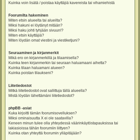
Kuinka voin lisätä / poistaa käyttäjiä kavereista tai vihamiehistä
Foorumilta hakeminen
Miten etsin alueelta tai alueilta?
Miksi hakuni ei löytänyt mitään?
Miksi haku johti tyhjään sivuun!?
Miten etsin käyttäjiä?
Miten löydän omat viestini ja viestiketjuni?
Seuraaminen ja kirjanmerkit
Mikä ero on kirjanmerkillä ja tilaamisella?
Kuinka teen kirjanmerkin tai seuraan haluamaani aihetta?
Kuinka tilaan haluamani alueen?
Kuinka poistan tilaukseni?
Liitetiedostot
Mitkä liitetiedostot ovat sallittuja tällä alueella?
Mistä löydän lähettämäni liitetiedostot?
phpBB -asiat
Kuka kirjoitti tämän foorumisovelluksen?
Miksi ominaisuutta X ei ole saatavilla?
Keneen minun tulee olla yhteydessä väärinkäytöstapauksissa tai
lakiasioissa tähän foorumiin liittyen?
Kuinka otan yhteyttä foorumin ylläpitäjään?