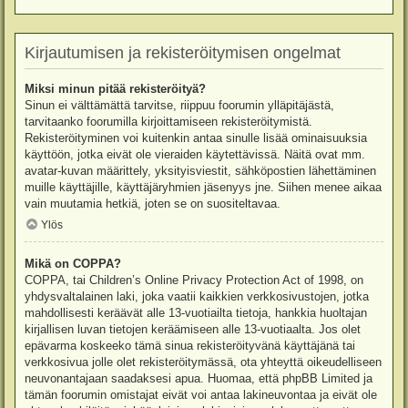
Kirjautumisen ja rekisteröitymisen ongelmat
Miksi minun pitää rekisteröityä?
Sinun ei välttämättä tarvitse, riippuu foorumin ylläpitäjästä,
tarvitaanko foorumilla kirjoittamiseen rekisteröitymistä.
Rekisteröityminen voi kuitenkin antaa sinulle lisää ominaisuuksia
käyttöön, jotka eivät ole vieraiden käytettävissä. Näitä ovat mm.
avatar-kuvan määrittely, yksityisviestit, sähköpostien lähettäminen
muille käyttäjille, käyttäjäryhmien jäsenyys jne. Siihen menee aikaa
vain muutamia hetkiä, joten se on suositeltavaa.
Ylös
Mikä on COPPA?
COPPA, tai Children’s Online Privacy Protection Act of 1998, on
yhdysvaltalainen laki, joka vaatii kaikkien verkkosivustojen, jotka
mahdollisesti keräävät alle 13-vuotiailta tietoja, hankkia huoltajan
kirjallisen luvan tietojen keräämiseen alle 13-vuotiaalta. Jos olet
epävarma koskeeko tämä sinua rekisteröityvänä käyttäjänä tai
verkkosivua jolle olet rekisteröitymässä, ota yhteyttä oikeudelliseen
neuvonantajaan saadaksesi apua. Huomaa, että phpBB Limited ja
tämän foorumin omistajat eivät voi antaa lakineuvontaa ja eivät ole