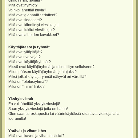
Onko HTML sallittu?
Mitä ovat hymiöt?
Voinko lähettää kuvia?
Mitä ovat globaalit tiedotteet?
Mitä ovat tiedotteet?
Mitä ovat kiinnitetyt viestiketjut
Mitä ovat lukitut viestiketjut?
Mitä ovat aiheiden kuvakkeet?
Käyttäjätasot ja ryhmät
Mitä ovat ylläpitäjät?
Mitä ovatr valvojat?
Mitä ovat käyttäjäryhmät?
Missä ovat käyttäjäryhmät ja miten liityn sellaiseen?
Miten pääsen käyttäjäryhmän johtajaksi?
Miksi jotkut käyttäjäryhmät näkyvät eri väreillä?
Mikä on “oletusryhmä”?
Mikä on “Tiimi” linkki?
Yksityisviestit
En voi lähettää yksityisviestejä!
Saan yksityisviestejä joita en halua!
Olen saanut roskapostia tai väärinkäytöksiä sisältäviä viestejä tältä
foorumilta!
Ystävät ja vihamiehet
Mitä ovat kaveri ja vihamieslistat?