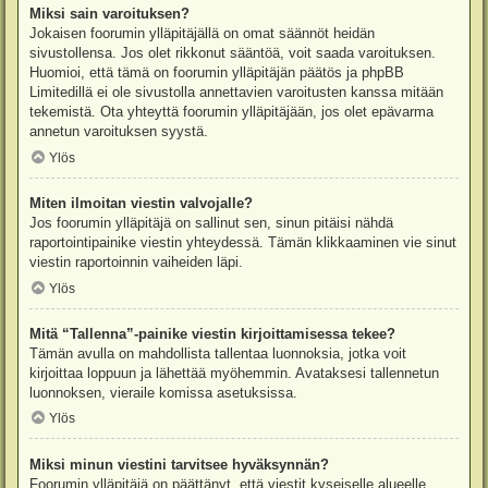
Miksi sain varoituksen?
Jokaisen foorumin ylläpitäjällä on omat säännöt heidän
sivustollensa. Jos olet rikkonut sääntöä, voit saada varoituksen.
Huomioi, että tämä on foorumin ylläpitäjän päätös ja phpBB
Limitedillä ei ole sivustolla annettavien varoitusten kanssa mitään
tekemistä. Ota yhteyttä foorumin ylläpitäjään, jos olet epävarma
annetun varoituksen syystä.
Ylös
Miten ilmoitan viestin valvojalle?
Jos foorumin ylläpitäjä on sallinut sen, sinun pitäisi nähdä
raportointipainike viestin yhteydessä. Tämän klikkaaminen vie sinut
viestin raportoinnin vaiheiden läpi.
Ylös
Mitä “Tallenna”-painike viestin kirjoittamisessa tekee?
Tämän avulla on mahdollista tallentaa luonnoksia, jotka voit
kirjoittaa loppuun ja lähettää myöhemmin. Avataksesi tallennetun
luonnoksen, vieraile komissa asetuksissa.
Ylös
Miksi minun viestini tarvitsee hyväksynnän?
Foorumin ylläpitäjä on päättänyt, että viestit kyseiselle alueelle