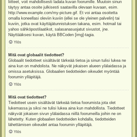
liitteet, voit mahdollisesti ladata kuvan foorumille. Muutoin sinun
täytyy antaa osoite julkisesti saatavilla olevaan kuvaan, esim.
http://www.example.com/my-picture.gif. Et voi antaa osoitetta
omalla koneellasi oleviin kuviin (ellei se ole yleinen palvelin) tai
kuviin, jotka ovat käyttäjätunnistuksen takana, esim. hotmail tai
yahoo sähköpostilaatikot, salasanasuojatut sivustot, jne.
Näyttääksesi kuvan, käytä BBCoden [img]-tagia.
Ylös
Mitä ovat globaalit tiedotteet?
Globaalit tiedotteet sisältävät tärkeää tietoa ja sinun tulisi lukea ne
aina kun on mahdolista. Ne näkyvät jokaisen alueen ylälaidassa ja
omissa asetuksissa. Globaalien tiedotteiden oikeudet myöntää
foorumin ylläpitäjä.
Ylös
Mitä ovat tiedotteet?
Tiedotteet usein sisältävät tärkeää tietoa foorumista jota olet
lukemassa ja siksi ne tulisi lukea aina kun mahdollista. Tiedotteet
näkyvät jokaisen sivun ylälaidassa niillä foorumeilla joihin ne on
lähetetty. Kuten globaalien tiedotteiden kohdalla, tiedotteiden
lähettämisen oikeudet antaa foorumin ylläpitäjä.
Ylös