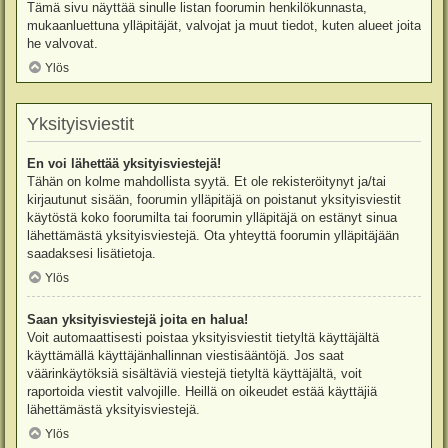
Tämä sivu näyttää sinulle listan foorumin henkilökunnasta,
mukaanluettuna ylläpitäjät, valvojat ja muut tiedot, kuten alueet joita
he valvovat.
Ylös
Yksityisviestit
En voi lähettää yksityisviestejä!
Tähän on kolme mahdollista syytä. Et ole rekisteröitynyt ja/tai
kirjautunut sisään, foorumin ylläpitäjä on poistanut yksityisviestit
käytöstä koko foorumilta tai foorumin ylläpitäjä on estänyt sinua
lähettämästä yksityisviestejä. Ota yhteyttä foorumin ylläpitäjään
saadaksesi lisätietoja.
Ylös
Saan yksityisviestejä joita en halua!
Voit automaattisesti poistaa yksityisviestit tietyltä käyttäjältä
käyttämällä käyttäjänhallinnan viestisääntöjä. Jos saat
väärinkäytöksiä sisältäviä viestejä tietyltä käyttäjältä, voit
raportoida viestit valvojille. Heillä on oikeudet estää käyttäjiä
lähettämästä yksityisviestejä.
Ylös