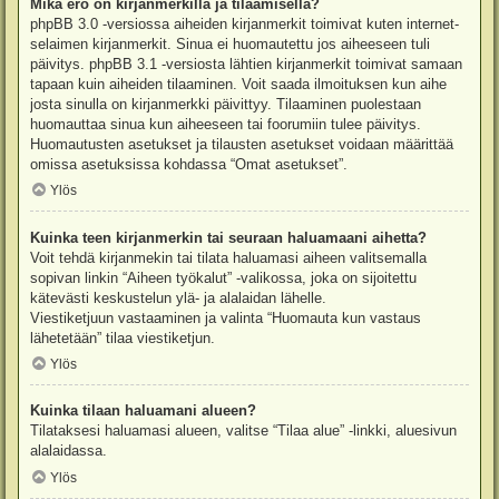
Mikä ero on kirjanmerkillä ja tilaamisella?
phpBB 3.0 -versiossa aiheiden kirjanmerkit toimivat kuten internet-
selaimen kirjanmerkit. Sinua ei huomautettu jos aiheeseen tuli
päivitys. phpBB 3.1 -versiosta lähtien kirjanmerkit toimivat samaan
tapaan kuin aiheiden tilaaminen. Voit saada ilmoituksen kun aihe
josta sinulla on kirjanmerkki päivittyy. Tilaaminen puolestaan
huomauttaa sinua kun aiheeseen tai foorumiin tulee päivitys.
Huomautusten asetukset ja tilausten asetukset voidaan määrittää
omissa asetuksissa kohdassa “Omat asetukset”.
Ylös
Kuinka teen kirjanmerkin tai seuraan haluamaani aihetta?
Voit tehdä kirjanmekin tai tilata haluamasi aiheen valitsemalla
sopivan linkin “Aiheen työkalut” -valikossa, joka on sijoitettu
kätevästi keskustelun ylä- ja alalaidan lähelle.
Viestiketjuun vastaaminen ja valinta “Huomauta kun vastaus
lähetetään” tilaa viestiketjun.
Ylös
Kuinka tilaan haluamani alueen?
Tilataksesi haluamasi alueen, valitse “Tilaa alue” -linkki, aluesivun
alalaidassa.
Ylös