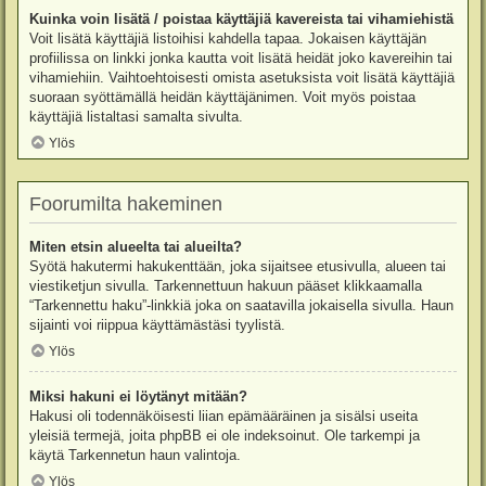
Kuinka voin lisätä / poistaa käyttäjiä kavereista tai vihamiehistä
Voit lisätä käyttäjiä listoihisi kahdella tapaa. Jokaisen käyttäjän
profiilissa on linkki jonka kautta voit lisätä heidät joko kavereihin tai
vihamiehiin. Vaihtoehtoisesti omista asetuksista voit lisätä käyttäjiä
suoraan syöttämällä heidän käyttäjänimen. Voit myös poistaa
käyttäjiä listaltasi samalta sivulta.
Ylös
Foorumilta hakeminen
Miten etsin alueelta tai alueilta?
Syötä hakutermi hakukenttään, joka sijaitsee etusivulla, alueen tai
viestiketjun sivulla. Tarkennettuun hakuun pääset klikkaamalla
“Tarkennettu haku”-linkkiä joka on saatavilla jokaisella sivulla. Haun
sijainti voi riippua käyttämästäsi tyylistä.
Ylös
Miksi hakuni ei löytänyt mitään?
Hakusi oli todennäköisesti liian epämääräinen ja sisälsi useita
yleisiä termejä, joita phpBB ei ole indeksoinut. Ole tarkempi ja
käytä Tarkennetun haun valintoja.
Ylös