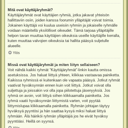
Mitä ovat käyttäjäryhmät?
Käyttäjäryhmät ovat käyttäjien ryhmiä, jotka jakavat yhteisön
hallittaviin osiin, joiden kanssa foorumin ylläpitäjät voivat toimia.
Jokainen käyttäjä voi kuulua useisiin ryhmiin ja jokaiselle ryhmälle
voidaan määritellä yksilölliset oikeudet. Tämä tarjoaa ylläpitäjille
helpon tavan muuttaa käyttäjien oikeuksia useille käyttäjille kerralla,
kuten muuttaa valvojien oikeuksia tai hallita pääsyä suljetulle
alueelle.
Ylös
Missä ovat käyttäjäryhmät ja miten liityn sellaiseen?
Voit nähdä kaikki ryhmät “Käyttäjäryhmät”-linkin kautta omissa
asetuksissa. Jos haluat liittyä yhteen, klikkaa vastaavaa painiketta.
Kaikissa ryhmissä ei kuitenkaan ole vapaata pääsyä. Jotkut ryhmät
vaativat hyväksynnän ennen kuin voit liittyä. Jotkut voivat olla
suljettuja ja joissakin voi olla jopa piilotettuja jäsenyyksiä. Jos
ryhmä on avoin, voit liittyä siihen klikkaamalla painiketta. Jos
ryhmä vaatii hyväksynnän liittymistä varten, voit pyytää
liittymislupaa klikkaamalla painiketta. Ryhmän johtajan täytyy
hyväksyä pyyntösi ja hän saattaa kysyä miksi haluat liittyä
ryhmään. Älä häiriköi ryhmän ylläpitäjiä jos he eivät hyväksy
pyyntöäsi. Heillä on syynsä.