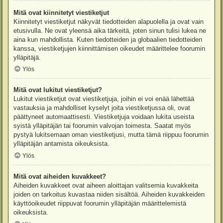
Mitä ovat kiinnitetyt viestiketjut
Kiinnitetyt viestiketjut näkyvät tiedotteiden alapuolella ja ovat vain
etusivulla. Ne ovat yleensä aika tärkeitä, joten sinun tulisi lukea ne
aina kun mahdollista. Kuten tiedotteiden ja globaalien tiedotteiden
kanssa, viestiketjujen kiinnittämisen oikeudet määrittelee foorumin
ylläpitäjä.
Ylös
Mitä ovat lukitut viestiketjut?
Lukitut viestiketjut ovat viestiketjuja, joihin ei voi enää lähettää
vastauksia ja mahdolliset kyselyt joita viestiketjussa oli, ovat
päättyneet automaattisesti. Viestiketjuja voidaan lukita useista
syistä ylläpitäjän tai foorumin valvojan toimesta. Saatat myös
pystyä lukitsemaan oman viestiketjusi, mutta tämä riippuu foorumin
ylläpitäjän antamista oikeuksista.
Ylös
Mitä ovat aiheiden kuvakkeet?
Aiheiden kuvakkeet ovat aiheen aloittajan valitsemia kuvakkeita
joiden on tarkoitus kuvastaa niiden sisältöä. Aiheiden kuvakkeiden
käyttöoikeudet riippuvat foorumin ylläpitäjän määrittelemistä
oikeuksista.