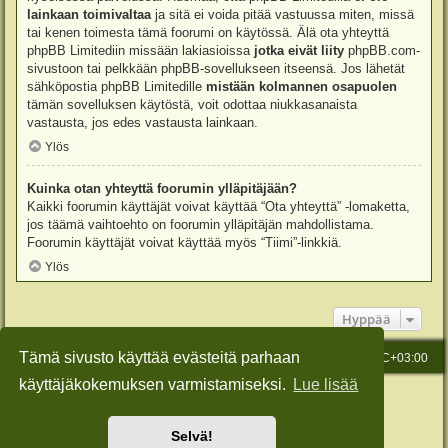
lainkaan toimivaltaa
ja sitä ei voida pitää vastuussa miten, missä
tai kenen toimesta tämä foorumi on käytössä. Älä ota yhteyttä
phpBB Limitediin missään lakiasioissa
jotka eivät liity
phpBB.com-
sivustoon tai pelkkään phpBB-sovellukseen itseensä. Jos lähetät
sähköpostia phpBB Limitedille
mistään kolmannen osapuolen
tämän sovelluksen käytöstä, voit odottaa niukkasanaista
vastausta, jos edes vastausta lainkaan.
Ylös
Kuinka otan yhteyttä foorumin ylläpitäjään?
Kaikki foorumin käyttäjät voivat käyttää “Ota yhteyttä” -lomaketta,
jos täämä vaihtoehto on foorumin ylläpitäjän mahdollistama.
Foorumin käyttäjät voivat käyttää myös “Tiimi”-linkkiä.
Ylös
Hyppää
Tämä sivusto käyttää evästeitä parhaan
Etusivu
Viesti Ylläpidolle
Kaikki ajat ovat
UTC+03:00
käyttäjäkokemuksen varmistamiseksi.
Lue lisää
Keskustelufoorumin ohjelmisto
phpBB
® Forum Software © phpBB Limited
Käännös: phpBB Suomi (lurttinen, harritapio, Pettis)
Style: Green-Style-Slim by Joyce&Luna
phpBB-Style-Design
Selvä!
Yksityisyys
|
Ehdot