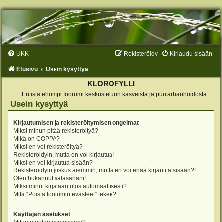
UKK
Rekisteröidy
Kirjaudu sisään
Etusivu
Usein kysyttyä
KLOROFYLLI
Entistä ehompi foorumi keskusteluun kasveista ja puutarhanhoidosta
Usein kysyttyä
Kirjautumisen ja rekisteröitymisen ongelmat
Miksi minun pitää rekisteröityä?
Mikä on COPPA?
Miksi en voi rekisteröityä?
Rekisteröidyin, mutta en voi kirjautua!
Miksi en voi kirjautua sisään?
Rekisteröidyin joskus aiemmin, mutta en voi enää kirjautua sisään?!
Olen hukannut salasanani!
Miksi minut kirjataan ulos automaattisesti?
Mitä “Poista foorumin evästeet” tekee?
Käyttäjän asetukset