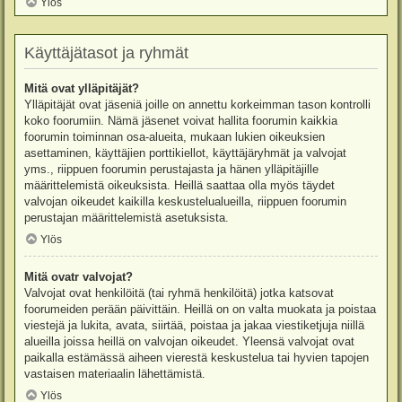
Ylös
Käyttäjätasot ja ryhmät
Mitä ovat ylläpitäjät?
Ylläpitäjät ovat jäseniä joille on annettu korkeimman tason kontrolli
koko foorumiin. Nämä jäsenet voivat hallita foorumin kaikkia
foorumin toiminnan osa-alueita, mukaan lukien oikeuksien
asettaminen, käyttäjien porttikiellot, käyttäjäryhmät ja valvojat
yms., riippuen foorumin perustajasta ja hänen ylläpitäjille
määrittelemistä oikeuksista. Heillä saattaa olla myös täydet
valvojan oikeudet kaikilla keskustelualueilla, riippuen foorumin
perustajan määrittelemistä asetuksista.
Ylös
Mitä ovatr valvojat?
Valvojat ovat henkilöitä (tai ryhmä henkilöitä) jotka katsovat
foorumeiden perään päivittäin. Heillä on on valta muokata ja poistaa
viestejä ja lukita, avata, siirtää, poistaa ja jakaa viestiketjuja niillä
alueilla joissa heillä on valvojan oikeudet. Yleensä valvojat ovat
paikalla estämässä aiheen vierestä keskustelua tai hyvien tapojen
vastaisen materiaalin lähettämistä.
Ylös