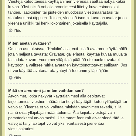
Viestejä katsottaessa käyttäjänimen vieressä saattaa näkyä kaksi
kuvaa. Yksi niistä voi olla arvonimeesi liitetty kuva esimerkiksi
tähtien, laatikoiden tai pisteiden muodossa viestimäärästäsi tai
statuksestasi riippuen. Toinen, yleensä isompi kuva on avatar ja on
yleensä uniikki tai henkilökohtainen jokaisella käyttäjällä.
Ylös
Miten asetan avataren?
Omissa asetuksissa, “Profiilin” alla, voit lisätä avataren käyttämällä
jotain neljästä tavasta: Gravatar, galleriasta, käyttää kuvaa muualta
tai ladata kuvan. Foorumin ylläpitäjä päättää otetaanko avataret
käyttöön ja valitsee mitkä avatarien käyttöönottotavat sallitaan. Jos
et voi käyttää avataria, ota yhteyttä foorumin ylläpitäjään.
Ylös
Mikä on arvonimi ja miten vaihdan sen?
Arvonimet, jotka näkyvät käyttäjänimesi alla osoittavat
kirjoittamiesi viestien määrän tai tietyt käyttäjät, kuten ylläpitäjät tai
valvojat. Yleensä et voi vaihtaa minkään arvonimen tekstiä, sillä
nämä ovat ylläpitäjän määrittelemiä. Älä kirjoita viestejä vain
parantaaksesi arvonimeäsi. Useimmat foorumit eivät siedä tätä ja
valvojat tai ylläpitäjät voivat yksinkertaisesti pienentää
viestilaskuriasi.