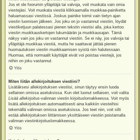
Jos et ole foorumin ylläpitäjä tai valvoja, voit muokata vain omia
viestejäsi. Voit muokata viestiä klikkaamalla muokkaa-painiketta
haluamassasi viestissä. Joskus painike toimii vain tietyn ajan
viestin luomisen jälkeen. Jos joku on jo vastannut viestiin, löydät
viestiketjuun palatessasi pienen tekstin viestisi alla, joka kertoo
viestin muokkauskertojen lukumäärän ja muokkausajan. Tämä
näkyy vain jos joku on vastannut viestiin. Se ei näy, jos valvoja tai
ylläpitäjä muokkaa viestiä, mutta he saattavat jättää pienen
huomautuksen viestin muokkaamisen syistä niin halutessaan.
Huomaa, että normaalit käyttäjät eivät voi poistaa viestejä, jos
niihin on joku vastannut.
Ylös
Miten liitän allekirjoituksen viestiini?
Lisätäksesi allekirjoituksen viestiisi, sinun täytyy ensin luoda
sellainen omissa asetuksissa. Kun olet luonut sellaisen, voit valita
Lisää allekirjoitus
-valinnan viestin kirjoituslomakkeessa. Voit myös
lisätä allekirjoituksen automaattisesti aina kaikkiin viesteihisi
tekemällä valinnan omissa asetuksissa. Jos teet niin, voit silti
estää allekirjoituksen liittämisen yksittäiseen viestiin poistamalla
valinnan viestinkirjoituslomakkeessa.
Ylös