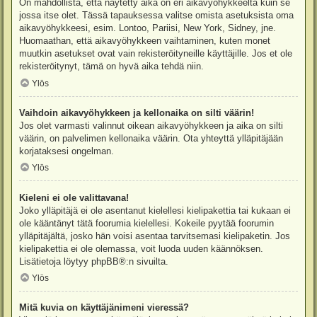
On mahdollista, että näytetty aika on eri aikavyöhykkeeltä kuin se
jossa itse olet. Tässä tapauksessa valitse omista asetuksista oma
aikavyöhykkeesi, esim. Lontoo, Pariisi, New York, Sidney, jne.
Huomaathan, että aikavyöhykkeen vaihtaminen, kuten monet
muutkin asetukset ovat vain rekisteröityneille käyttäjille. Jos et ole
rekisteröitynyt, tämä on hyvä aika tehdä niin.
Ylös
Vaihdoin aikavyöhykkeen ja kellonaika on silti väärin!
Jos olet varmasti valinnut oikean aikavyöhykkeen ja aika on silti
väärin, on palvelimen kellonaika väärin. Ota yhteyttä ylläpitäjään
korjataksesi ongelman.
Ylös
Kieleni ei ole valittavana!
Joko ylläpitäjä ei ole asentanut kielellesi kielipakettia tai kukaan ei
ole kääntänyt tätä foorumia kielellesi. Kokeile pyytää foorumin
ylläpitäjältä, josko hän voisi asentaa tarvitsemasi kielipaketin. Jos
kielipakettia ei ole olemassa, voit luoda uuden käännöksen.
Lisätietoja löytyy
phpBB
®:n sivuilta.
Ylös
Mitä kuvia on käyttäjänimeni vieressä?