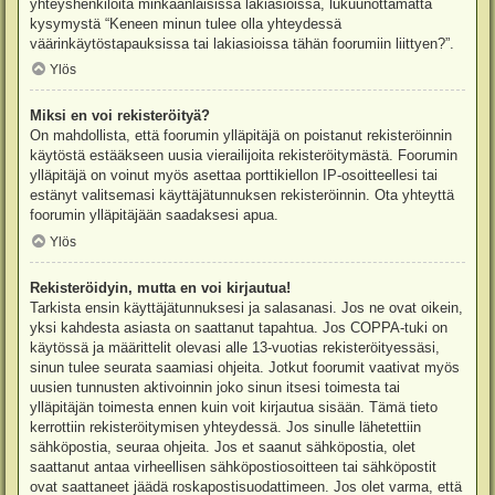
yhteyshenkilöitä minkäänlaisissa lakiasioissa, lukuunottamatta
kysymystä “Keneen minun tulee olla yhteydessä
väärinkäytöstapauksissa tai lakiasioissa tähän foorumiin liittyen?”.
Ylös
Miksi en voi rekisteröityä?
On mahdollista, että foorumin ylläpitäjä on poistanut rekisteröinnin
käytöstä estääkseen uusia vierailijoita rekisteröitymästä. Foorumin
ylläpitäjä on voinut myös asettaa porttikiellon IP-osoitteellesi tai
estänyt valitsemasi käyttäjätunnuksen rekisteröinnin. Ota yhteyttä
foorumin ylläpitäjään saadaksesi apua.
Ylös
Rekisteröidyin, mutta en voi kirjautua!
Tarkista ensin käyttäjätunnuksesi ja salasanasi. Jos ne ovat oikein,
yksi kahdesta asiasta on saattanut tapahtua. Jos COPPA-tuki on
käytössä ja määrittelit olevasi alle 13-vuotias rekisteröityessäsi,
sinun tulee seurata saamiasi ohjeita. Jotkut foorumit vaativat myös
uusien tunnusten aktivoinnin joko sinun itsesi toimesta tai
ylläpitäjän toimesta ennen kuin voit kirjautua sisään. Tämä tieto
kerrottiin rekisteröitymisen yhteydessä. Jos sinulle lähetettiin
sähköpostia, seuraa ohjeita. Jos et saanut sähköpostia, olet
saattanut antaa virheellisen sähköpostiosoitteen tai sähköpostit
ovat saattaneet jäädä roskapostisuodattimeen. Jos olet varma, että