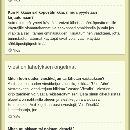
Ylös
Kun klikkaan sähköpostilinkkiä, minua pyydetään
kirjautumaan?
Vain rekisteröityneet käyttäjät voivat lähettää sähköpostia muille
käyttäjille sisäänrakennetulla sähköpostilomakkeella ja vain jos
ylläpitäjä sallii tämän ominaisuuden. Kirjautuminen vaaditaan, jotta
tunnistautumattomat käyttäjät eivät voisi väärinkäyttää
sähköpostijärjestelmää.
Ylös
Viestien lähetyksen ongelmat
Miten luon uuden viestiketjun tai lähetän vastauksen?
Aloittaaksesi uuden viestiketjun alueella, klikkaa "Uusi Aihe".
Vastataksesi viestiketjuun klikkaa "Vastaa Viestiin". Viestien
kirjoittaminen voi vaatia rekisteröitymisen. Lista sinun oikeuksistasi
alueella on nähtävillä alueen ja viestiketjun alalaidassa.
Esimerkiksi: Voit kirjoittaa uusia viestejä, Voit lähettää
liitetiedostoja, jne.
Ylös
Miten muokkaan tai poistan viestejä?