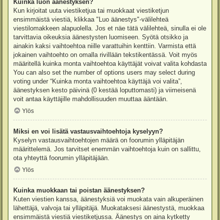
Kuinka luon äänestyksen?
Kun kirjoitat uuta viestiketjua tai muokkaat viestiketjun
ensimmäistä viestiä, klikkaa "Luo äänestys"-välilehteä
viestilomakkeen alapuolella. Jos et näe tätä välilehteä, sinulla ei ole
tarvittavia oikeuksia äänestysten luomiseen. Syötä otsikko ja
ainakin kaksi vaihtoehtoa niille varattuihin kenttiin. Varmista että
jokainen vaihtoehto on omalla rivillään tekstikentässä. Voit myös
määritellä kuinka monta vaihtoehtoa käyttäjät voivat valita kohdasta
You can also set the number of options users may select during
voting under “Kuinka monta vaihtoehtoa käyttäjä voi valita”,
äänestyksen kesto päivinä (0 kestää loputtomasti) ja viimeisenä
voit antaa käyttäjille mahdollisuuden muuttaa ääntään.
Ylös
Miksi en voi lisätä vastausvaihtoehtoja kyselyyn?
Kyselyn vastausvaihtoehtojen määrä on foorumin ylläpitäjän
määrittelemä. Jos tarvitset enemmän vaihtoehtoja kuin on sallittu,
ota yhteyttä foorumin ylläpitäjään.
Ylös
Kuinka muokkaan tai poistan äänestyksen?
Kuten viestien kanssa, äänestyksiä voi muokata vain alkuperäinen
lähettäjä, valvoja tai ylläpitäjä. Muokataksesi äänestystä, muokkaa
ensimmäistä viestiä viestiketjussa. Äänestys on aina kytketty