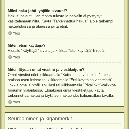
Miksi haku johti tyhjään sivuun!?
Hakusi palautti liian monta tulosta ja palvelin ei pystynyt
käsittelemään niitä. Käytä “Tarkennettua hakua” ja ole tarkempi
hakuehdoissa ja alueissa joilta etsit.
Ylös
Miten etsin käyttäjiä?
Vieraile “Käyttäjät”-sivulla ja klikkaa “Etsi käyttäjä”-linkkiä.
Ylös
Miten löydän omat viestini ja viestiketjuni?
Omat viestisi näet klikkaamalla “Katso omia viestejäsi”-linkkiä
omissa asetuksissa tai klikkaamalla “Etsi käyttäjän viesteistä”-
linkkiä omalla profiilisivullasi tai klikkaamalla “Pikalinkit”-valikkoa
foorumin ylälaidassa. Etsiäksesi omia viestiketjuja, käytä
tarkennettua hakua ja täytä sen hakuehdot haluamallasi tavalla.
Ylös
Seuraaminen ja kirjanmerkit