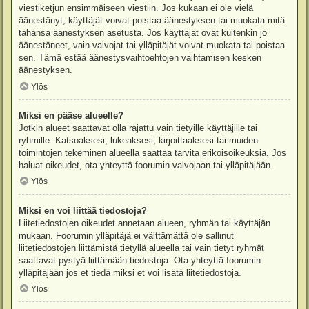
viestiketjun ensimmäiseen viestiin. Jos kukaan ei ole vielä
äänestänyt, käyttäjät voivat poistaa äänestyksen tai muokata mitä
tahansa äänestyksen asetusta. Jos käyttäjät ovat kuitenkin jo
äänestäneet, vain valvojat tai ylläpitäjät voivat muokata tai poistaa
sen. Tämä estää äänestysvaihtoehtojen vaihtamisen kesken
äänestyksen.
Ylös
Miksi en pääse alueelle?
Jotkin alueet saattavat olla rajattu vain tietyille käyttäjille tai
ryhmille. Katsoaksesi, lukeaksesi, kirjoittaaksesi tai muiden
toimintojen tekeminen alueella saattaa tarvita erikoisoikeuksia. Jos
haluat oikeudet, ota yhteyttä foorumin valvojaan tai ylläpitäjään.
Ylös
Miksi en voi liittää tiedostoja?
Liitetiedostojen oikeudet annetaan alueen, ryhmän tai käyttäjän
mukaan. Foorumin ylläpitäjä ei välttämättä ole sallinut
liitetiedostojen liittämistä tietyllä alueella tai vain tietyt ryhmät
saattavat pystyä liittämään tiedostoja. Ota yhteyttä foorumin
ylläpitäjään jos et tiedä miksi et voi lisätä liitetiedostoja.
Ylös