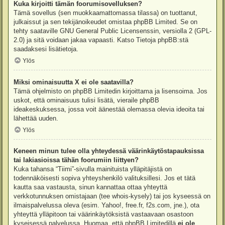
Kuka kirjoitti tämän foorumisovelluksen?
Tämä sovellus (sen muokkaamattomassa tilassa) on tuottanut,
julkaissut ja sen tekijänoikeudet omistaa
phpBB Limited
. Se on
tehty saataville GNU General Public Licensenssin, versiolla 2 (GPL-
2.0) ja sitä voidaan jakaa vapaasti. Katso
Tietoja phpBB:stä
saadaksesi lisätietoja.
Ylös
Miksi ominaisuutta X ei ole saatavilla?
Tämä ohjelmisto on phpBB Limitedin kirjoittama ja lisensoima. Jos
uskot, että ominaisuus tulisi lisätä, vieraile
phpBB
ideakeskuksessa
, jossa voit äänestää olemassa olevia ideoita tai
lähettää uuden.
Ylös
Keneen minun tulee olla yhteydessä väärinkäytöstapauksissa
tai lakiasioissa tähän foorumiin liittyen?
Kuka tahansa “Tiimi”-sivulla mainituista ylläpitäjistä on
todennäköisesti sopiva yhteyshenkilö valituksillesi. Jos et tätä
kautta saa vastausta, sinun kannattaa ottaa yhteyttä
verkkotunnuksen omistajaan (tee
whois-kysely
) tai jos kyseessä on
ilmaispalvelussa oleva (esim. Yahoo!, free.fr, f2s.com, jne.), ota
yhteyttä ylläpitoon tai väärinkäytöksistä vastaavaan osastoon
kyseisessä palvelussa. Huomaa, että phpBB Limitedillä
ei ole