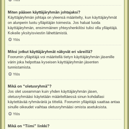
Ylös
Miten pääsen käyttäjäryhmän johtajaksi?
Käyttäjäryhmän johtaja on yleensä määritelty, kun käyttäjäryhmät
on alunperin luotu ylläpitäjän toimesta. Jos haluat luoda
käyttäjäryhmän, ensimmäinen yhteyshenkilösi tulisi olla ylläpitäjä.
Kokeile yksityisviestin lähettämistä.
Ylös
Miksi jotkut käyttäjäryhmät näkyvät eri väreillä?
Foorumin ylläpitäjä voi määritellä tietyn käyttäjäryhmän jäsenille
värin joka helpottaa kyseisen käyttäjäryhmän jäsenten
tunnistamista.
Ylös
Mikä on “oletusryhmä”?
Jos olet useamman kuin yhden käyttäjäryhmän jäsen,
oletusryhmääsi käytetään määriteltäessä sinun kohdallasi
käytettävää ryhmäväriä ja titteliä. Foorumin ylläpitäjä saattaa antaa
sinulle oikeudet vaihtaa oletusryhmääsi omista asetuksista.
Ylös
Mikä on “Tiimi” linkki?