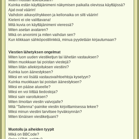
Miten muutan asetuksiani?
Kuinka estän käyttäjänimeni näkymisen paikalla olevissa käyttäjissä?
Ajat ovat väärin!
Vaihdoin aikavyöhykkeen ja kellonaika on silti väärin!
Kieleni ei ole valittavana!
Mitä kuvia on käyttäjänimeni vieressä?
Miten asetan avataren?
Mikä on arvonimi ja miten vaihdan sen?
Kun klikkaan sähköpostilinkkiä, minua pyydetään kirjautumaan?
Viestien lähetyksen ongelmat
Miten luon uuden viestiketjun tai lähetän vastauksen?
Miten muokkaan tai poistan viestejä?
Miten liitän allekirjoituksen viestiini?
Kuinka luon äänestyksen?
Miksi en voi lisätä vastausvaihtoehtoja kyselyyn?
Kuinka muokkaan tai poistan äänestyksen?
Miksi en pääse alueelle?
Miksi en voi liittää tiedostoja?
Miksi sain varoituksen?
Miten ilmoitan viestin valvojalle?
Mitä “Tallenna”-painike viestin kirjoittamisessa tekee?
Miksi minun viestini tarvitsee hyväksynnän?
Miten tönäisen viestiketjuani?
Muotoilu ja aiheiden tyypit
Mikä on BBCode?