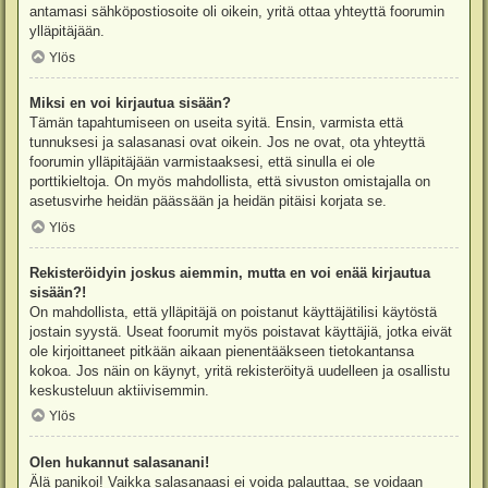
antamasi sähköpostiosoite oli oikein, yritä ottaa yhteyttä foorumin
ylläpitäjään.
Ylös
Miksi en voi kirjautua sisään?
Tämän tapahtumiseen on useita syitä. Ensin, varmista että
tunnuksesi ja salasanasi ovat oikein. Jos ne ovat, ota yhteyttä
foorumin ylläpitäjään varmistaaksesi, että sinulla ei ole
porttikieltoja. On myös mahdollista, että sivuston omistajalla on
asetusvirhe heidän päässään ja heidän pitäisi korjata se.
Ylös
Rekisteröidyin joskus aiemmin, mutta en voi enää kirjautua
sisään?!
On mahdollista, että ylläpitäjä on poistanut käyttäjätilisi käytöstä
jostain syystä. Useat foorumit myös poistavat käyttäjiä, jotka eivät
ole kirjoittaneet pitkään aikaan pienentääkseen tietokantansa
kokoa. Jos näin on käynyt, yritä rekisteröityä uudelleen ja osallistu
keskusteluun aktiivisemmin.
Ylös
Olen hukannut salasanani!
Älä panikoi! Vaikka salasanaasi ei voida palauttaa, se voidaan