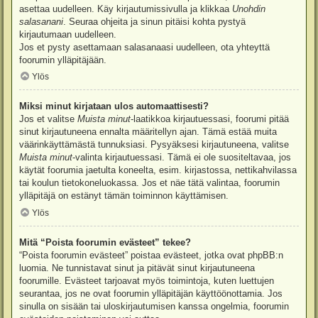
asettaa uudelleen. Käy kirjautumissivulla ja klikkaa
Unohdin
salasanani
. Seuraa ohjeita ja sinun pitäisi kohta pystyä
kirjautumaan uudelleen.
Jos et pysty asettamaan salasanaasi uudelleen, ota yhteyttä
foorumin ylläpitäjään.
Ylös
Miksi minut kirjataan ulos automaattisesti?
Jos et valitse
Muista minut
-laatikkoa kirjautuessasi, foorumi pitää
sinut kirjautuneena ennalta määritellyn ajan. Tämä estää muita
väärinkäyttämästä tunnuksiasi. Pysyäksesi kirjautuneena, valitse
Muista minut
-valinta kirjautuessasi. Tämä ei ole suositeltavaa, jos
käytät foorumia jaetulta koneelta, esim. kirjastossa, nettikahvilassa
tai koulun tietokoneluokassa. Jos et näe tätä valintaa, foorumin
ylläpitäjä on estänyt tämän toiminnon käyttämisen.
Ylös
Mitä “Poista foorumin evästeet” tekee?
“Poista foorumin evästeet” poistaa evästeet, jotka ovat phpBB:n
luomia. Ne tunnistavat sinut ja pitävät sinut kirjautuneena
foorumille. Evästeet tarjoavat myös toimintoja, kuten luettujen
seurantaa, jos ne ovat foorumin ylläpitäjän käyttöönottamia. Jos
sinulla on sisään tai uloskirjautumisen kanssa ongelmia, foorumin