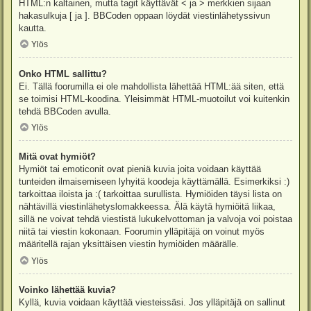
HTML:n kaltainen, mutta tagit käyttävät < ja > merkkien sijaan
hakasulkuja [ ja ]. BBCoden oppaan löydät viestinlähetyssivun
kautta.
Ylös
Onko HTML sallittu?
Ei. Tällä foorumilla ei ole mahdollista lähettää HTML:ää siten, että
se toimisi HTML-koodina. Yleisimmät HTML-muotoilut voi kuitenkin
tehdä BBCoden avulla.
Ylös
Mitä ovat hymiöt?
Hymiöt tai emoticonit ovat pieniä kuvia joita voidaan käyttää
tunteiden ilmaisemiseen lyhyitä koodeja käyttämällä. Esimerkiksi :)
tarkoittaa iloista ja :( tarkoittaa surullista. Hymiöiden täysi lista on
nähtävillä viestinlähetyslomakkeessa. Älä käytä hymiöitä liikaa,
sillä ne voivat tehdä viestistä lukukelvottoman ja valvoja voi poistaa
niitä tai viestin kokonaan. Foorumin ylläpitäjä on voinut myös
määritellä rajan yksittäisen viestin hymiöiden määrälle.
Ylös
Voinko lähettää kuvia?
Kyllä, kuvia voidaan käyttää viesteissäsi. Jos ylläpitäjä on sallinut