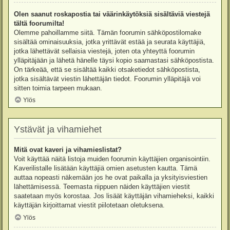
Olen saanut roskapostia tai väärinkäytöksiä sisältäviä viestejä
tältä foorumilta!
Olemme pahoillamme siitä. Tämän foorumin sähköpostilomake
sisältää ominaisuuksia, jotka yrittävät estää ja seurata käyttäjiä,
jotka lähettävät sellaisia viestejä, joten ota yhteyttä foorumin
ylläpitäjään ja lähetä hänelle täysi kopio saamastasi sähköpostista.
On tärkeää, että se sisältää kaikki otsaketiedot sähköpostista,
jotka sisältävät viestin lähettäjän tiedot. Foorumin ylläpitäjä voi
sitten toimia tarpeen mukaan.
Ylös
Ystävät ja vihamiehet
Mitä ovat kaveri ja vihamieslistat?
Voit käyttää näitä listoja muiden foorumin käyttäjien organisointiin.
Kaverilistalle lisätään käyttäjiä omien asetusten kautta. Tämä
auttaa nopeasti näkemään jos he ovat paikalla ja yksityisviestien
lähettämisessä. Teemasta riippuen näiden käyttäjien viestit
saatetaan myös korostaa. Jos lisäät käyttäjän vihamieheksi, kaikki
käyttäjän kirjoittamat viestit piilotetaan oletuksena.
Ylös