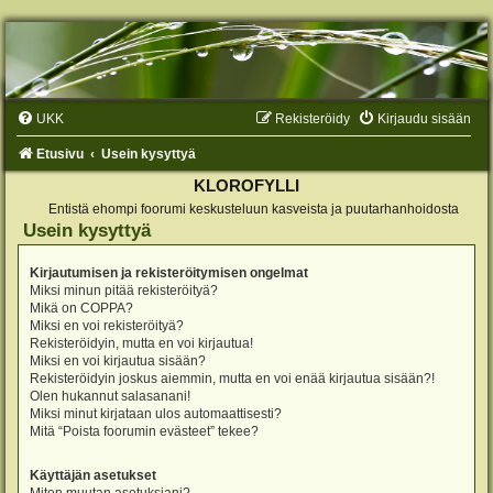
UKK
Rekisteröidy
Kirjaudu sisään
Etusivu
Usein kysyttyä
KLOROFYLLI
Entistä ehompi foorumi keskusteluun kasveista ja puutarhanhoidosta
Usein kysyttyä
Kirjautumisen ja rekisteröitymisen ongelmat
Miksi minun pitää rekisteröityä?
Mikä on COPPA?
Miksi en voi rekisteröityä?
Rekisteröidyin, mutta en voi kirjautua!
Miksi en voi kirjautua sisään?
Rekisteröidyin joskus aiemmin, mutta en voi enää kirjautua sisään?!
Olen hukannut salasanani!
Miksi minut kirjataan ulos automaattisesti?
Mitä “Poista foorumin evästeet” tekee?
Käyttäjän asetukset