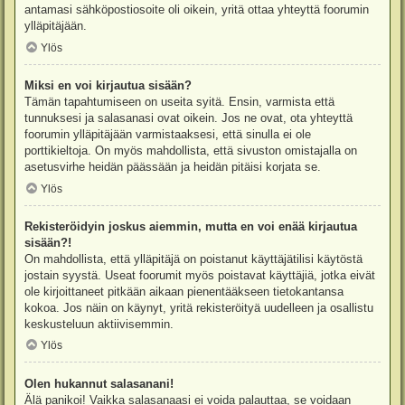
antamasi sähköpostiosoite oli oikein, yritä ottaa yhteyttä foorumin
ylläpitäjään.
Ylös
Miksi en voi kirjautua sisään?
Tämän tapahtumiseen on useita syitä. Ensin, varmista että
tunnuksesi ja salasanasi ovat oikein. Jos ne ovat, ota yhteyttä
foorumin ylläpitäjään varmistaaksesi, että sinulla ei ole
porttikieltoja. On myös mahdollista, että sivuston omistajalla on
asetusvirhe heidän päässään ja heidän pitäisi korjata se.
Ylös
Rekisteröidyin joskus aiemmin, mutta en voi enää kirjautua
sisään?!
On mahdollista, että ylläpitäjä on poistanut käyttäjätilisi käytöstä
jostain syystä. Useat foorumit myös poistavat käyttäjiä, jotka eivät
ole kirjoittaneet pitkään aikaan pienentääkseen tietokantansa
kokoa. Jos näin on käynyt, yritä rekisteröityä uudelleen ja osallistu
keskusteluun aktiivisemmin.
Ylös
Olen hukannut salasanani!
Älä panikoi! Vaikka salasanaasi ei voida palauttaa, se voidaan