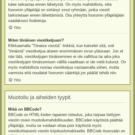
tulee tarkastaa ennen lähetystä. On myös mahdollista, että
foorumin ylläpitäjä on siirtänyt sinut ryhmään, jonka viestit
tarkistetaan ennen lähettämistä. Ota yhteyttä foorumin ylläpitäjään
saadaksesi lisätietoja.
Ylös
Miten tönäisen viestiketjuani?
Klikkaamalla “Tönaise viestiä” -linkkiä, kun katselet sitä, voit
“tönäistä” viestiketjua alueen ensimmäisen sivun yläosaan. Jos et
näe tätä, viestiketjujen tönäiseminen ei ole sallittua tai aika joka
viestiketjujen tönäisemisen välillä vaaditaan ei ole vielä kulunut. On
myös mahdollista nostaa viestiketjua vastaamalla siihen, mutta
varmista että noudatat foorumin sääntöjä jos päätät tehdä niin.
Ylös
Muotoilu ja aiheiden tyypit
Mikä on BBCode?
BBCode on HTML-kielen tapainen toteutus, joka tarjoaa tiettyjen
viestin osien muotoilumahdollisuuden. BBCoden käytöstä päättää
ylläpitäjä, mutta se voidaan ottaa pois käytöstä myös
viestikohtaisesti viestin kirjoituslomakkeella. BBCode itsessään on