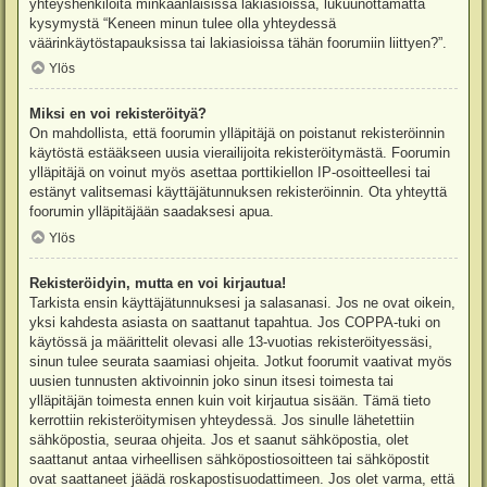
yhteyshenkilöitä minkäänlaisissa lakiasioissa, lukuunottamatta
kysymystä “Keneen minun tulee olla yhteydessä
väärinkäytöstapauksissa tai lakiasioissa tähän foorumiin liittyen?”.
Ylös
Miksi en voi rekisteröityä?
On mahdollista, että foorumin ylläpitäjä on poistanut rekisteröinnin
käytöstä estääkseen uusia vierailijoita rekisteröitymästä. Foorumin
ylläpitäjä on voinut myös asettaa porttikiellon IP-osoitteellesi tai
estänyt valitsemasi käyttäjätunnuksen rekisteröinnin. Ota yhteyttä
foorumin ylläpitäjään saadaksesi apua.
Ylös
Rekisteröidyin, mutta en voi kirjautua!
Tarkista ensin käyttäjätunnuksesi ja salasanasi. Jos ne ovat oikein,
yksi kahdesta asiasta on saattanut tapahtua. Jos COPPA-tuki on
käytössä ja määrittelit olevasi alle 13-vuotias rekisteröityessäsi,
sinun tulee seurata saamiasi ohjeita. Jotkut foorumit vaativat myös
uusien tunnusten aktivoinnin joko sinun itsesi toimesta tai
ylläpitäjän toimesta ennen kuin voit kirjautua sisään. Tämä tieto
kerrottiin rekisteröitymisen yhteydessä. Jos sinulle lähetettiin
sähköpostia, seuraa ohjeita. Jos et saanut sähköpostia, olet
saattanut antaa virheellisen sähköpostiosoitteen tai sähköpostit
ovat saattaneet jäädä roskapostisuodattimeen. Jos olet varma, että