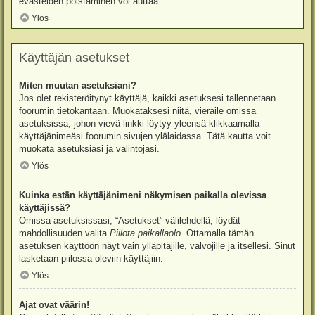
evästeiden poistaminen voi auttaa.
Ylös
Käyttäjän asetukset
Miten muutan asetuksiani?
Jos olet rekisteröitynyt käyttäjä, kaikki asetuksesi tallennetaan
foorumin tietokantaan. Muokataksesi niitä, vieraile omissa
asetuksissa, johon vievä linkki löytyy yleensä klikkaamalla
käyttäjänimeäsi foorumin sivujen ylälaidassa. Tätä kautta voit
muokata asetuksiasi ja valintojasi.
Ylös
Kuinka estän käyttäjänimeni näkymisen paikalla olevissa
käyttäjissä?
Omissa asetuksissasi, “Asetukset”-välilehdellä, löydät
mahdollisuuden valita
Piilota paikallaolo
. Ottamalla tämän
asetuksen käyttöön näyt vain ylläpitäjille, valvojille ja itsellesi. Sinut
lasketaan piilossa oleviin käyttäjiin.
Ylös
Ajat ovat väärin!