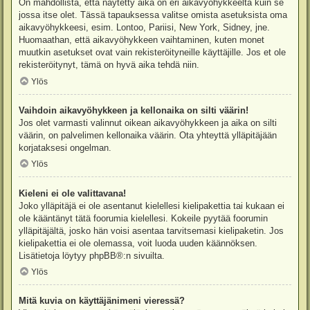
On mahdollista, että näytetty aika on eri aikavyöhykkeeltä kuin se
jossa itse olet. Tässä tapauksessa valitse omista asetuksista oma
aikavyöhykkeesi, esim. Lontoo, Pariisi, New York, Sidney, jne.
Huomaathan, että aikavyöhykkeen vaihtaminen, kuten monet
muutkin asetukset ovat vain rekisteröityneille käyttäjille. Jos et ole
rekisteröitynyt, tämä on hyvä aika tehdä niin.
Ylös
Vaihdoin aikavyöhykkeen ja kellonaika on silti väärin!
Jos olet varmasti valinnut oikean aikavyöhykkeen ja aika on silti
väärin, on palvelimen kellonaika väärin. Ota yhteyttä ylläpitäjään
korjataksesi ongelman.
Ylös
Kieleni ei ole valittavana!
Joko ylläpitäjä ei ole asentanut kielellesi kielipakettia tai kukaan ei
ole kääntänyt tätä foorumia kielellesi. Kokeile pyytää foorumin
ylläpitäjältä, josko hän voisi asentaa tarvitsemasi kielipaketin. Jos
kielipakettia ei ole olemassa, voit luoda uuden käännöksen.
Lisätietoja löytyy
phpBB
®:n sivuilta.
Ylös
Mitä kuvia on käyttäjänimeni vieressä?