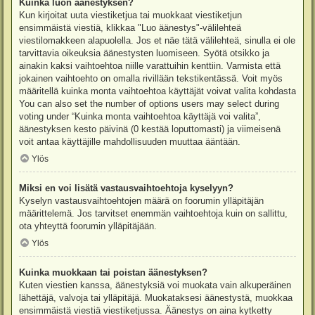
Kuinka luon äänestyksen?
Kun kirjoitat uuta viestiketjua tai muokkaat viestiketjun
ensimmäistä viestiä, klikkaa "Luo äänestys"-välilehteä
viestilomakkeen alapuolella. Jos et näe tätä välilehteä, sinulla ei ole
tarvittavia oikeuksia äänestysten luomiseen. Syötä otsikko ja
ainakin kaksi vaihtoehtoa niille varattuihin kenttiin. Varmista että
jokainen vaihtoehto on omalla rivillään tekstikentässä. Voit myös
määritellä kuinka monta vaihtoehtoa käyttäjät voivat valita kohdasta
You can also set the number of options users may select during
voting under “Kuinka monta vaihtoehtoa käyttäjä voi valita”,
äänestyksen kesto päivinä (0 kestää loputtomasti) ja viimeisenä
voit antaa käyttäjille mahdollisuuden muuttaa ääntään.
Ylös
Miksi en voi lisätä vastausvaihtoehtoja kyselyyn?
Kyselyn vastausvaihtoehtojen määrä on foorumin ylläpitäjän
määrittelemä. Jos tarvitset enemmän vaihtoehtoja kuin on sallittu,
ota yhteyttä foorumin ylläpitäjään.
Ylös
Kuinka muokkaan tai poistan äänestyksen?
Kuten viestien kanssa, äänestyksiä voi muokata vain alkuperäinen
lähettäjä, valvoja tai ylläpitäjä. Muokataksesi äänestystä, muokkaa
ensimmäistä viestiä viestiketjussa. Äänestys on aina kytketty