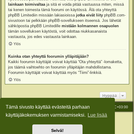
lainkaan toimivaltaa
ja sitä ei voida pitää vastuussa miten, missä
tai kenen toimesta tämä foorumi on käytössä. Älä ota yhteyttä
phpBB Limitediin missään lakiasioissa
jotka eivät liity
phpBB.com-
sivustoon tai pelkkään phpBB-sovellukseen itseensä. Jos lähetät
sähköpostia phpBB Limitedille
mistään kolmannen osapuolen
tämän sovelluksen käytöstä, voit odottaa niukkasanaista
vastausta, jos edes vastausta lainkaan.
Ylös
Kuinka otan yhteyttä foorumin ylläpitäjään?
Kaikki foorumin käyttäjät voivat käyttää “Ota yhteyttä” -lomaketta,
jos täämä vaihtoehto on foorumin ylläpitäjän mahdollistama.
Foorumin käyttäjät voivat käyttää myös “Tiimi”-linkkiä.
Ylös
Hyppää
Tämä sivusto käyttää evästeitä parhaan
Etusivu
Viesti Ylläpidolle
Kaikki ajat ovat
UTC+03:00
käyttäjäkokemuksen varmistamiseksi.
Lue lisää
Keskustelufoorumin ohjelmisto
phpBB
® Forum Software © phpBB Limited
Käännös: phpBB Suomi (lurttinen, harritapio, Pettis)
Style: Green-Style-Slim by Joyce&Luna
phpBB-Style-Design
Selvä!
Yksityisyys
|
Ehdot