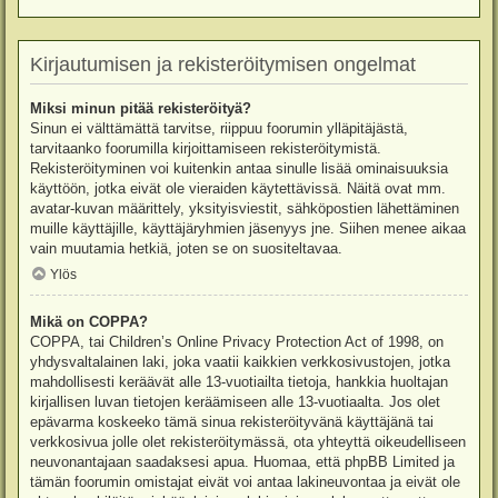
Kirjautumisen ja rekisteröitymisen ongelmat
Miksi minun pitää rekisteröityä?
Sinun ei välttämättä tarvitse, riippuu foorumin ylläpitäjästä,
tarvitaanko foorumilla kirjoittamiseen rekisteröitymistä.
Rekisteröityminen voi kuitenkin antaa sinulle lisää ominaisuuksia
käyttöön, jotka eivät ole vieraiden käytettävissä. Näitä ovat mm.
avatar-kuvan määrittely, yksityisviestit, sähköpostien lähettäminen
muille käyttäjille, käyttäjäryhmien jäsenyys jne. Siihen menee aikaa
vain muutamia hetkiä, joten se on suositeltavaa.
Ylös
Mikä on COPPA?
COPPA, tai Children’s Online Privacy Protection Act of 1998, on
yhdysvaltalainen laki, joka vaatii kaikkien verkkosivustojen, jotka
mahdollisesti keräävät alle 13-vuotiailta tietoja, hankkia huoltajan
kirjallisen luvan tietojen keräämiseen alle 13-vuotiaalta. Jos olet
epävarma koskeeko tämä sinua rekisteröityvänä käyttäjänä tai
verkkosivua jolle olet rekisteröitymässä, ota yhteyttä oikeudelliseen
neuvonantajaan saadaksesi apua. Huomaa, että phpBB Limited ja
tämän foorumin omistajat eivät voi antaa lakineuvontaa ja eivät ole