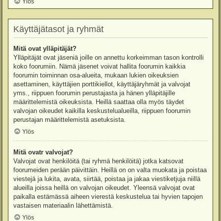
Ylös
Käyttäjätasot ja ryhmät
Mitä ovat ylläpitäjät?
Ylläpitäjät ovat jäseniä joille on annettu korkeimman tason kontrolli
koko foorumiin. Nämä jäsenet voivat hallita foorumin kaikkia
foorumin toiminnan osa-alueita, mukaan lukien oikeuksien
asettaminen, käyttäjien porttikiellot, käyttäjäryhmät ja valvojat
yms., riippuen foorumin perustajasta ja hänen ylläpitäjille
määrittelemistä oikeuksista. Heillä saattaa olla myös täydet
valvojan oikeudet kaikilla keskustelualueilla, riippuen foorumin
perustajan määrittelemistä asetuksista.
Ylös
Mitä ovatr valvojat?
Valvojat ovat henkilöitä (tai ryhmä henkilöitä) jotka katsovat
foorumeiden perään päivittäin. Heillä on on valta muokata ja poistaa
viestejä ja lukita, avata, siirtää, poistaa ja jakaa viestiketjuja niillä
alueilla joissa heillä on valvojan oikeudet. Yleensä valvojat ovat
paikalla estämässä aiheen vierestä keskustelua tai hyvien tapojen
vastaisen materiaalin lähettämistä.
Ylös