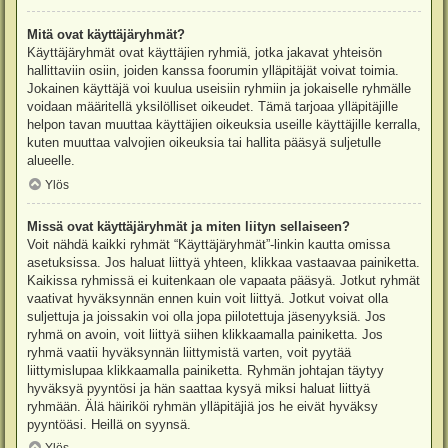
Mitä ovat käyttäjäryhmät?
Käyttäjäryhmät ovat käyttäjien ryhmiä, jotka jakavat yhteisön
hallittaviin osiin, joiden kanssa foorumin ylläpitäjät voivat toimia.
Jokainen käyttäjä voi kuulua useisiin ryhmiin ja jokaiselle ryhmälle
voidaan määritellä yksilölliset oikeudet. Tämä tarjoaa ylläpitäjille
helpon tavan muuttaa käyttäjien oikeuksia useille käyttäjille kerralla,
kuten muuttaa valvojien oikeuksia tai hallita pääsyä suljetulle
alueelle.
Ylös
Missä ovat käyttäjäryhmät ja miten liityn sellaiseen?
Voit nähdä kaikki ryhmät “Käyttäjäryhmät”-linkin kautta omissa
asetuksissa. Jos haluat liittyä yhteen, klikkaa vastaavaa painiketta.
Kaikissa ryhmissä ei kuitenkaan ole vapaata pääsyä. Jotkut ryhmät
vaativat hyväksynnän ennen kuin voit liittyä. Jotkut voivat olla
suljettuja ja joissakin voi olla jopa piilotettuja jäsenyyksiä. Jos
ryhmä on avoin, voit liittyä siihen klikkaamalla painiketta. Jos
ryhmä vaatii hyväksynnän liittymistä varten, voit pyytää
liittymislupaa klikkaamalla painiketta. Ryhmän johtajan täytyy
hyväksyä pyyntösi ja hän saattaa kysyä miksi haluat liittyä
ryhmään. Älä häiriköi ryhmän ylläpitäjiä jos he eivät hyväksy
pyyntöäsi. Heillä on syynsä.