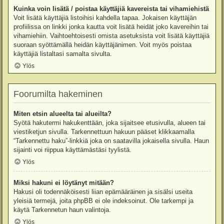
Kuinka voin lisätä / poistaa käyttäjiä kavereista tai vihamiehistä
Voit lisätä käyttäjiä listoihisi kahdella tapaa. Jokaisen käyttäjän
profiilissa on linkki jonka kautta voit lisätä heidät joko kavereihin tai
vihamiehiin. Vaihtoehtoisesti omista asetuksista voit lisätä käyttäjiä
suoraan syöttämällä heidän käyttäjänimen. Voit myös poistaa
käyttäjiä listaltasi samalta sivulta.
Ylös
Foorumilta hakeminen
Miten etsin alueelta tai alueilta?
Syötä hakutermi hakukenttään, joka sijaitsee etusivulla, alueen tai
viestiketjun sivulla. Tarkennettuun hakuun pääset klikkaamalla
“Tarkennettu haku”-linkkiä joka on saatavilla jokaisella sivulla. Haun
sijainti voi riippua käyttämästäsi tyylistä.
Ylös
Miksi hakuni ei löytänyt mitään?
Hakusi oli todennäköisesti liian epämääräinen ja sisälsi useita
yleisiä termejä, joita phpBB ei ole indeksoinut. Ole tarkempi ja
käytä Tarkennetun haun valintoja.
Ylös