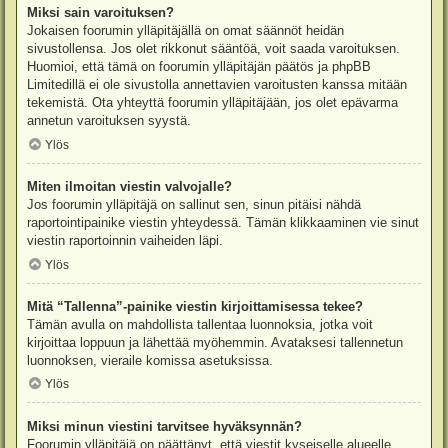
Miksi sain varoituksen?
Jokaisen foorumin ylläpitäjällä on omat säännöt heidän
sivustollensa. Jos olet rikkonut sääntöä, voit saada varoituksen.
Huomioi, että tämä on foorumin ylläpitäjän päätös ja phpBB
Limitedillä ei ole sivustolla annettavien varoitusten kanssa mitään
tekemistä. Ota yhteyttä foorumin ylläpitäjään, jos olet epävarma
annetun varoituksen syystä.
Ylös
Miten ilmoitan viestin valvojalle?
Jos foorumin ylläpitäjä on sallinut sen, sinun pitäisi nähdä
raportointipainike viestin yhteydessä. Tämän klikkaaminen vie sinut
viestin raportoinnin vaiheiden läpi.
Ylös
Mitä “Tallenna”-painike viestin kirjoittamisessa tekee?
Tämän avulla on mahdollista tallentaa luonnoksia, jotka voit
kirjoittaa loppuun ja lähettää myöhemmin. Avataksesi tallennetun
luonnoksen, vieraile komissa asetuksissa.
Ylös
Miksi minun viestini tarvitsee hyväksynnän?
Foorumin ylläpitäjä on päättänyt, että viestit kyseiselle alueelle