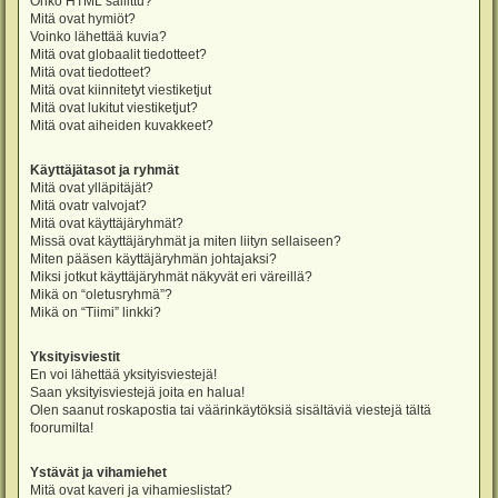
Onko HTML sallittu?
Mitä ovat hymiöt?
Voinko lähettää kuvia?
Mitä ovat globaalit tiedotteet?
Mitä ovat tiedotteet?
Mitä ovat kiinnitetyt viestiketjut
Mitä ovat lukitut viestiketjut?
Mitä ovat aiheiden kuvakkeet?
Käyttäjätasot ja ryhmät
Mitä ovat ylläpitäjät?
Mitä ovatr valvojat?
Mitä ovat käyttäjäryhmät?
Missä ovat käyttäjäryhmät ja miten liityn sellaiseen?
Miten pääsen käyttäjäryhmän johtajaksi?
Miksi jotkut käyttäjäryhmät näkyvät eri väreillä?
Mikä on “oletusryhmä”?
Mikä on “Tiimi” linkki?
Yksityisviestit
En voi lähettää yksityisviestejä!
Saan yksityisviestejä joita en halua!
Olen saanut roskapostia tai väärinkäytöksiä sisältäviä viestejä tältä
foorumilta!
Ystävät ja vihamiehet
Mitä ovat kaveri ja vihamieslistat?