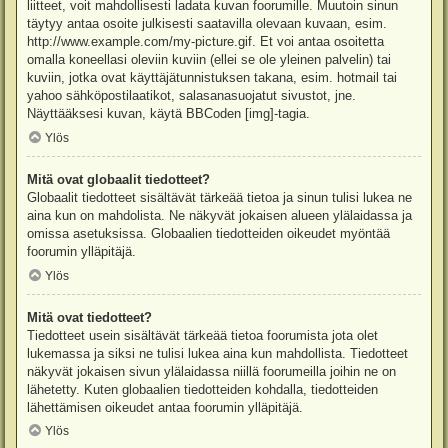
liitteet, voit mahdollisesti ladata kuvan foorumille. Muutoin sinun
täytyy antaa osoite julkisesti saatavilla olevaan kuvaan, esim.
http://www.example.com/my-picture.gif. Et voi antaa osoitetta
omalla koneellasi oleviin kuviin (ellei se ole yleinen palvelin) tai
kuviin, jotka ovat käyttäjätunnistuksen takana, esim. hotmail tai
yahoo sähköpostilaatikot, salasanasuojatut sivustot, jne.
Näyttääksesi kuvan, käytä BBCoden [img]-tagia.
Ylös
Mitä ovat globaalit tiedotteet?
Globaalit tiedotteet sisältävät tärkeää tietoa ja sinun tulisi lukea ne
aina kun on mahdolista. Ne näkyvät jokaisen alueen ylälaidassa ja
omissa asetuksissa. Globaalien tiedotteiden oikeudet myöntää
foorumin ylläpitäjä.
Ylös
Mitä ovat tiedotteet?
Tiedotteet usein sisältävät tärkeää tietoa foorumista jota olet
lukemassa ja siksi ne tulisi lukea aina kun mahdollista. Tiedotteet
näkyvät jokaisen sivun ylälaidassa niillä foorumeilla joihin ne on
lähetetty. Kuten globaalien tiedotteiden kohdalla, tiedotteiden
lähettämisen oikeudet antaa foorumin ylläpitäjä.
Ylös