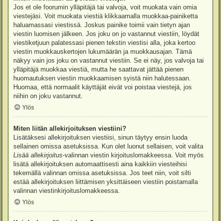
Jos et ole foorumin ylläpitäjä tai valvoja, voit muokata vain omia
viestejäsi. Voit muokata viestiä klikkaamalla muokkaa-painiketta
haluamassasi viestissä. Joskus painike toimii vain tietyn ajan
viestin luomisen jälkeen. Jos joku on jo vastannut viestiin, löydät
viestiketjuun palatessasi pienen tekstin viestisi alla, joka kertoo
viestin muokkauskertojen lukumäärän ja muokkausajan. Tämä
näkyy vain jos joku on vastannut viestiin. Se ei näy, jos valvoja tai
ylläpitäjä muokkaa viestiä, mutta he saattavat jättää pienen
huomautuksen viestin muokkaamisen syistä niin halutessaan.
Huomaa, että normaalit käyttäjät eivät voi poistaa viestejä, jos
niihin on joku vastannut.
Ylös
Miten liitän allekirjoituksen viestiini?
Lisätäksesi allekirjoituksen viestiisi, sinun täytyy ensin luoda
sellainen omissa asetuksissa. Kun olet luonut sellaisen, voit valita
Lisää allekirjoitus
-valinnan viestin kirjoituslomakkeessa. Voit myös
lisätä allekirjoituksen automaattisesti aina kaikkiin viesteihisi
tekemällä valinnan omissa asetuksissa. Jos teet niin, voit silti
estää allekirjoituksen liittämisen yksittäiseen viestiin poistamalla
valinnan viestinkirjoituslomakkeessa.
Ylös