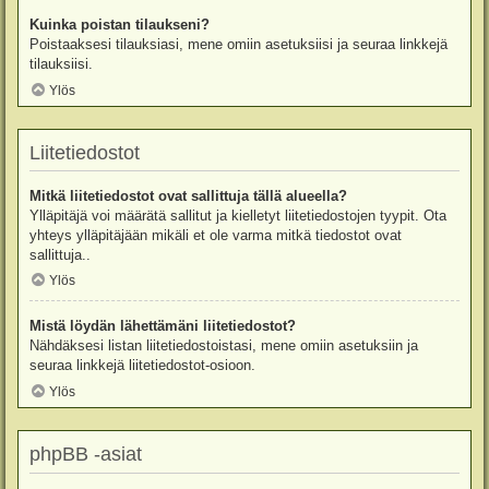
Kuinka poistan tilaukseni?
Poistaaksesi tilauksiasi, mene omiin asetuksiisi ja seuraa linkkejä
tilauksiisi.
Ylös
Liitetiedostot
Mitkä liitetiedostot ovat sallittuja tällä alueella?
Ylläpitäjä voi määrätä sallitut ja kielletyt liitetiedostojen tyypit. Ota
yhteys ylläpitäjään mikäli et ole varma mitkä tiedostot ovat
sallittuja..
Ylös
Mistä löydän lähettämäni liitetiedostot?
Nähdäksesi listan liitetiedostoistasi, mene omiin asetuksiin ja
seuraa linkkejä liitetiedostot-osioon.
Ylös
phpBB -asiat