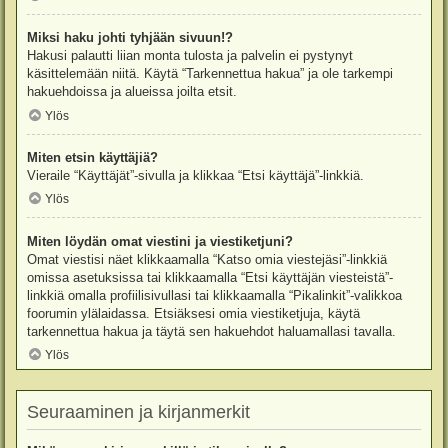
Miksi haku johti tyhjään sivuun!?
Hakusi palautti liian monta tulosta ja palvelin ei pystynyt
käsittelemään niitä. Käytä “Tarkennettua hakua” ja ole tarkempi
hakuehdoissa ja alueissa joilta etsit.
Ylös
Miten etsin käyttäjiä?
Vieraile “Käyttäjät”-sivulla ja klikkaa “Etsi käyttäjä”-linkkiä.
Ylös
Miten löydän omat viestini ja viestiketjuni?
Omat viestisi näet klikkaamalla “Katso omia viestejäsi”-linkkiä
omissa asetuksissa tai klikkaamalla “Etsi käyttäjän viesteistä”-
linkkiä omalla profiilisivullasi tai klikkaamalla “Pikalinkit”-valikkoa
foorumin ylälaidassa. Etsiäksesi omia viestiketjuja, käytä
tarkennettua hakua ja täytä sen hakuehdot haluamallasi tavalla.
Ylös
Seuraaminen ja kirjanmerkit