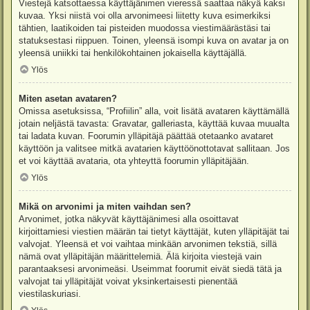
Viestejä katsottaessa käyttäjänimen vieressä saattaa näkyä kaksi
kuvaa. Yksi niistä voi olla arvonimeesi liitetty kuva esimerkiksi
tähtien, laatikoiden tai pisteiden muodossa viestimäärästäsi tai
statuksestasi riippuen. Toinen, yleensä isompi kuva on avatar ja on
yleensä uniikki tai henkilökohtainen jokaisella käyttäjällä.
Ylös
Miten asetan avataren?
Omissa asetuksissa, “Profiilin” alla, voit lisätä avataren käyttämällä
jotain neljästä tavasta: Gravatar, galleriasta, käyttää kuvaa muualta
tai ladata kuvan. Foorumin ylläpitäjä päättää otetaanko avataret
käyttöön ja valitsee mitkä avatarien käyttöönottotavat sallitaan. Jos
et voi käyttää avataria, ota yhteyttä foorumin ylläpitäjään.
Ylös
Mikä on arvonimi ja miten vaihdan sen?
Arvonimet, jotka näkyvät käyttäjänimesi alla osoittavat
kirjoittamiesi viestien määrän tai tietyt käyttäjät, kuten ylläpitäjät tai
valvojat. Yleensä et voi vaihtaa minkään arvonimen tekstiä, sillä
nämä ovat ylläpitäjän määrittelemiä. Älä kirjoita viestejä vain
parantaaksesi arvonimeäsi. Useimmat foorumit eivät siedä tätä ja
valvojat tai ylläpitäjät voivat yksinkertaisesti pienentää
viestilaskuriasi.