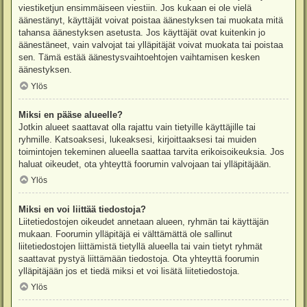
viestiketjun ensimmäiseen viestiin. Jos kukaan ei ole vielä
äänestänyt, käyttäjät voivat poistaa äänestyksen tai muokata mitä
tahansa äänestyksen asetusta. Jos käyttäjät ovat kuitenkin jo
äänestäneet, vain valvojat tai ylläpitäjät voivat muokata tai poistaa
sen. Tämä estää äänestysvaihtoehtojen vaihtamisen kesken
äänestyksen.
Ylös
Miksi en pääse alueelle?
Jotkin alueet saattavat olla rajattu vain tietyille käyttäjille tai
ryhmille. Katsoaksesi, lukeaksesi, kirjoittaaksesi tai muiden
toimintojen tekeminen alueella saattaa tarvita erikoisoikeuksia. Jos
haluat oikeudet, ota yhteyttä foorumin valvojaan tai ylläpitäjään.
Ylös
Miksi en voi liittää tiedostoja?
Liitetiedostojen oikeudet annetaan alueen, ryhmän tai käyttäjän
mukaan. Foorumin ylläpitäjä ei välttämättä ole sallinut
liitetiedostojen liittämistä tietyllä alueella tai vain tietyt ryhmät
saattavat pystyä liittämään tiedostoja. Ota yhteyttä foorumin
ylläpitäjään jos et tiedä miksi et voi lisätä liitetiedostoja.
Ylös