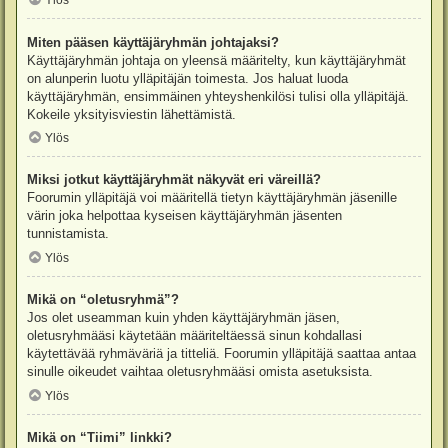
Ylös
Miten pääsen käyttäjäryhmän johtajaksi?
Käyttäjäryhmän johtaja on yleensä määritelty, kun käyttäjäryhmät
on alunperin luotu ylläpitäjän toimesta. Jos haluat luoda
käyttäjäryhmän, ensimmäinen yhteyshenkilösi tulisi olla ylläpitäjä.
Kokeile yksityisviestin lähettämistä.
Ylös
Miksi jotkut käyttäjäryhmät näkyvät eri väreillä?
Foorumin ylläpitäjä voi määritellä tietyn käyttäjäryhmän jäsenille
värin joka helpottaa kyseisen käyttäjäryhmän jäsenten
tunnistamista.
Ylös
Mikä on “oletusryhmä”?
Jos olet useamman kuin yhden käyttäjäryhmän jäsen,
oletusryhmääsi käytetään määriteltäessä sinun kohdallasi
käytettävää ryhmäväriä ja titteliä. Foorumin ylläpitäjä saattaa antaa
sinulle oikeudet vaihtaa oletusryhmääsi omista asetuksista.
Ylös
Mikä on “Tiimi” linkki?