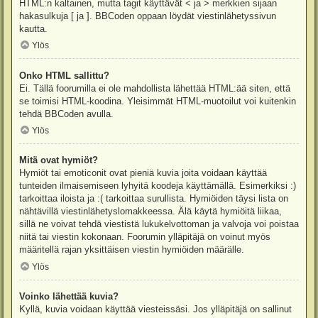
HTML:n kaltainen, mutta tagit käyttävät < ja > merkkien sijaan
hakasulkuja [ ja ]. BBCoden oppaan löydät viestinlähetyssivun
kautta.
Ylös
Onko HTML sallittu?
Ei. Tällä foorumilla ei ole mahdollista lähettää HTML:ää siten, että
se toimisi HTML-koodina. Yleisimmät HTML-muotoilut voi kuitenkin
tehdä BBCoden avulla.
Ylös
Mitä ovat hymiöt?
Hymiöt tai emoticonit ovat pieniä kuvia joita voidaan käyttää
tunteiden ilmaisemiseen lyhyitä koodeja käyttämällä. Esimerkiksi :)
tarkoittaa iloista ja :( tarkoittaa surullista. Hymiöiden täysi lista on
nähtävillä viestinlähetyslomakkeessa. Älä käytä hymiöitä liikaa,
sillä ne voivat tehdä viestistä lukukelvottoman ja valvoja voi poistaa
niitä tai viestin kokonaan. Foorumin ylläpitäjä on voinut myös
määritellä rajan yksittäisen viestin hymiöiden määrälle.
Ylös
Voinko lähettää kuvia?
Kyllä, kuvia voidaan käyttää viesteissäsi. Jos ylläpitäjä on sallinut