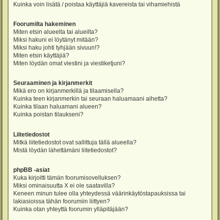
Kuinka voin lisätä / poistaa käyttäjiä kavereista tai vihamiehistä
Foorumilta hakeminen
Miten etsin alueelta tai alueilta?
Miksi hakuni ei löytänyt mitään?
Miksi haku johti tyhjään sivuun!?
Miten etsin käyttäjiä?
Miten löydän omat viestini ja viestiketjuni?
Seuraaminen ja kirjanmerkit
Mikä ero on kirjanmerkillä ja tilaamisella?
Kuinka teen kirjanmerkin tai seuraan haluamaani aihetta?
Kuinka tilaan haluamani alueen?
Kuinka poistan tilaukseni?
Liitetiedostot
Mitkä liitetiedostot ovat sallittuja tällä alueella?
Mistä löydän lähettämäni liitetiedostot?
phpBB -asiat
Kuka kirjoitti tämän foorumisovelluksen?
Miksi ominaisuutta X ei ole saatavilla?
Keneen minun tulee olla yhteydessä väärinkäytöstapauksissa tai
lakiasioissa tähän foorumiin liittyen?
Kuinka otan yhteyttä foorumin ylläpitäjään?