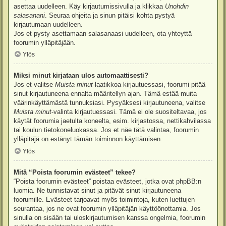
asettaa uudelleen. Käy kirjautumissivulla ja klikkaa
Unohdin
salasanani
. Seuraa ohjeita ja sinun pitäisi kohta pystyä
kirjautumaan uudelleen.
Jos et pysty asettamaan salasanaasi uudelleen, ota yhteyttä
foorumin ylläpitäjään.
Ylös
Miksi minut kirjataan ulos automaattisesti?
Jos et valitse
Muista minut
-laatikkoa kirjautuessasi, foorumi pitää
sinut kirjautuneena ennalta määritellyn ajan. Tämä estää muita
väärinkäyttämästä tunnuksiasi. Pysyäksesi kirjautuneena, valitse
Muista minut
-valinta kirjautuessasi. Tämä ei ole suositeltavaa, jos
käytät foorumia jaetulta koneelta, esim. kirjastossa, nettikahvilassa
tai koulun tietokoneluokassa. Jos et näe tätä valintaa, foorumin
ylläpitäjä on estänyt tämän toiminnon käyttämisen.
Ylös
Mitä “Poista foorumin evästeet” tekee?
“Poista foorumin evästeet” poistaa evästeet, jotka ovat phpBB:n
luomia. Ne tunnistavat sinut ja pitävät sinut kirjautuneena
foorumille. Evästeet tarjoavat myös toimintoja, kuten luettujen
seurantaa, jos ne ovat foorumin ylläpitäjän käyttöönottamia. Jos
sinulla on sisään tai uloskirjautumisen kanssa ongelmia, foorumin