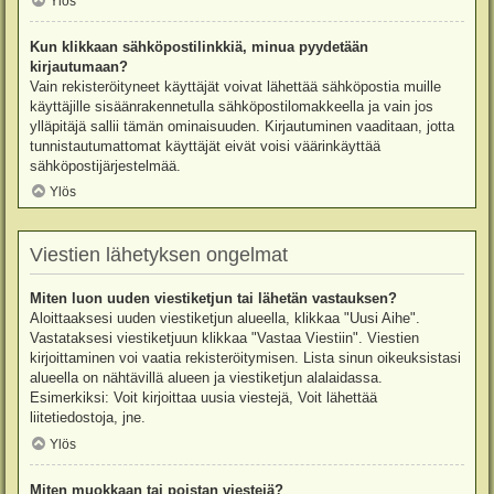
Ylös
Kun klikkaan sähköpostilinkkiä, minua pyydetään
kirjautumaan?
Vain rekisteröityneet käyttäjät voivat lähettää sähköpostia muille
käyttäjille sisäänrakennetulla sähköpostilomakkeella ja vain jos
ylläpitäjä sallii tämän ominaisuuden. Kirjautuminen vaaditaan, jotta
tunnistautumattomat käyttäjät eivät voisi väärinkäyttää
sähköpostijärjestelmää.
Ylös
Viestien lähetyksen ongelmat
Miten luon uuden viestiketjun tai lähetän vastauksen?
Aloittaaksesi uuden viestiketjun alueella, klikkaa "Uusi Aihe".
Vastataksesi viestiketjuun klikkaa "Vastaa Viestiin". Viestien
kirjoittaminen voi vaatia rekisteröitymisen. Lista sinun oikeuksistasi
alueella on nähtävillä alueen ja viestiketjun alalaidassa.
Esimerkiksi: Voit kirjoittaa uusia viestejä, Voit lähettää
liitetiedostoja, jne.
Ylös
Miten muokkaan tai poistan viestejä?