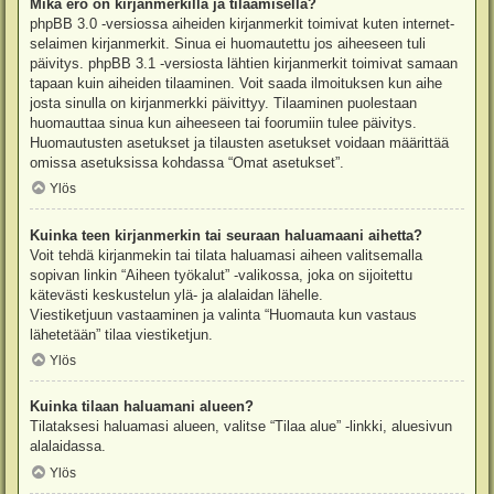
Mikä ero on kirjanmerkillä ja tilaamisella?
phpBB 3.0 -versiossa aiheiden kirjanmerkit toimivat kuten internet-
selaimen kirjanmerkit. Sinua ei huomautettu jos aiheeseen tuli
päivitys. phpBB 3.1 -versiosta lähtien kirjanmerkit toimivat samaan
tapaan kuin aiheiden tilaaminen. Voit saada ilmoituksen kun aihe
josta sinulla on kirjanmerkki päivittyy. Tilaaminen puolestaan
huomauttaa sinua kun aiheeseen tai foorumiin tulee päivitys.
Huomautusten asetukset ja tilausten asetukset voidaan määrittää
omissa asetuksissa kohdassa “Omat asetukset”.
Ylös
Kuinka teen kirjanmerkin tai seuraan haluamaani aihetta?
Voit tehdä kirjanmekin tai tilata haluamasi aiheen valitsemalla
sopivan linkin “Aiheen työkalut” -valikossa, joka on sijoitettu
kätevästi keskustelun ylä- ja alalaidan lähelle.
Viestiketjuun vastaaminen ja valinta “Huomauta kun vastaus
lähetetään” tilaa viestiketjun.
Ylös
Kuinka tilaan haluamani alueen?
Tilataksesi haluamasi alueen, valitse “Tilaa alue” -linkki, aluesivun
alalaidassa.
Ylös