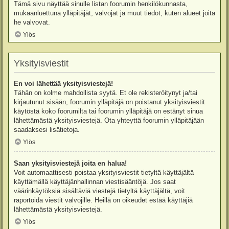
Tämä sivu näyttää sinulle listan foorumin henkilökunnasta,
mukaanluettuna ylläpitäjät, valvojat ja muut tiedot, kuten alueet joita
he valvovat.
Ylös
Yksityisviestit
En voi lähettää yksityisviestejä!
Tähän on kolme mahdollista syytä. Et ole rekisteröitynyt ja/tai
kirjautunut sisään, foorumin ylläpitäjä on poistanut yksityisviestit
käytöstä koko foorumilta tai foorumin ylläpitäjä on estänyt sinua
lähettämästä yksityisviestejä. Ota yhteyttä foorumin ylläpitäjään
saadaksesi lisätietoja.
Ylös
Saan yksityisviestejä joita en halua!
Voit automaattisesti poistaa yksityisviestit tietyltä käyttäjältä
käyttämällä käyttäjänhallinnan viestisääntöjä. Jos saat
väärinkäytöksiä sisältäviä viestejä tietyltä käyttäjältä, voit
raportoida viestit valvojille. Heillä on oikeudet estää käyttäjiä
lähettämästä yksityisviestejä.
Ylös