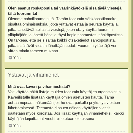
Olen saanut roskapostia tai väärinkäytöksiä sisältäviä viestejä
tältä foorumilta!
Olemme pahoillamme siitä. Tämän foorumin sähköpostilomake
sisältää ominaisuuksia, jotka yrittävät estää ja seurata käyttäjiä,
jotka lähettävät sellaisia viestejä, joten ota yhteyttä foorumin
ylläpitäjään ja lähetä hänelle täysi kopio saamastasi sähköpostista.
On tärkeää, että se sisältää kaikki otsaketiedot sähköpostista,
jotka sisältävät viestin lähettäjän tiedot. Foorumin ylläpitäjä voi
sitten toimia tarpeen mukaan.
Ylös
Ystävät ja vihamiehet
Mitä ovat kaveri ja vihamieslistat?
Voit käyttää näitä listoja muiden foorumin käyttäjien organisointiin.
Kaverilistalle lisätään käyttäjiä omien asetusten kautta. Tämä
auttaa nopeasti näkemään jos he ovat paikalla ja yksityisviestien
lähettämisessä. Teemasta riippuen näiden käyttäjien viestit
saatetaan myös korostaa. Jos lisäät käyttäjän vihamieheksi, kaikki
käyttäjän kirjoittamat viestit piilotetaan oletuksena.
Ylös