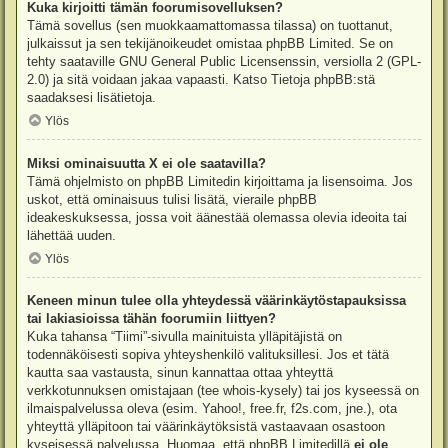
Kuka kirjoitti tämän foorumisovelluksen?
Tämä sovellus (sen muokkaamattomassa tilassa) on tuottanut,
julkaissut ja sen tekijänoikeudet omistaa
phpBB Limited
. Se on
tehty saataville GNU General Public Licensenssin, versiolla 2 (GPL-
2.0) ja sitä voidaan jakaa vapaasti. Katso
Tietoja phpBB:stä
saadaksesi lisätietoja.
Ylös
Miksi ominaisuutta X ei ole saatavilla?
Tämä ohjelmisto on phpBB Limitedin kirjoittama ja lisensoima. Jos
uskot, että ominaisuus tulisi lisätä, vieraile
phpBB
ideakeskuksessa
, jossa voit äänestää olemassa olevia ideoita tai
lähettää uuden.
Ylös
Keneen minun tulee olla yhteydessä väärinkäytöstapauksissa
tai lakiasioissa tähän foorumiin liittyen?
Kuka tahansa “Tiimi”-sivulla mainituista ylläpitäjistä on
todennäköisesti sopiva yhteyshenkilö valituksillesi. Jos et tätä
kautta saa vastausta, sinun kannattaa ottaa yhteyttä
verkkotunnuksen omistajaan (tee
whois-kysely
) tai jos kyseessä on
ilmaispalvelussa oleva (esim. Yahoo!, free.fr, f2s.com, jne.), ota
yhteyttä ylläpitoon tai väärinkäytöksistä vastaavaan osastoon
kyseisessä palvelussa. Huomaa, että phpBB Limitedillä
ei ole