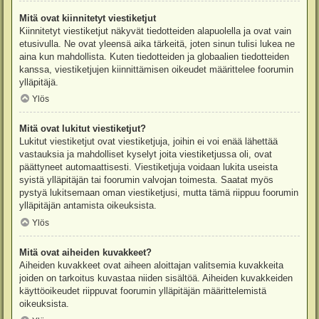
Mitä ovat kiinnitetyt viestiketjut
Kiinnitetyt viestiketjut näkyvät tiedotteiden alapuolella ja ovat vain
etusivulla. Ne ovat yleensä aika tärkeitä, joten sinun tulisi lukea ne
aina kun mahdollista. Kuten tiedotteiden ja globaalien tiedotteiden
kanssa, viestiketjujen kiinnittämisen oikeudet määrittelee foorumin
ylläpitäjä.
Ylös
Mitä ovat lukitut viestiketjut?
Lukitut viestiketjut ovat viestiketjuja, joihin ei voi enää lähettää
vastauksia ja mahdolliset kyselyt joita viestiketjussa oli, ovat
päättyneet automaattisesti. Viestiketjuja voidaan lukita useista
syistä ylläpitäjän tai foorumin valvojan toimesta. Saatat myös
pystyä lukitsemaan oman viestiketjusi, mutta tämä riippuu foorumin
ylläpitäjän antamista oikeuksista.
Ylös
Mitä ovat aiheiden kuvakkeet?
Aiheiden kuvakkeet ovat aiheen aloittajan valitsemia kuvakkeita
joiden on tarkoitus kuvastaa niiden sisältöä. Aiheiden kuvakkeiden
käyttöoikeudet riippuvat foorumin ylläpitäjän määrittelemistä
oikeuksista.