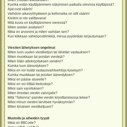
Miten muutan asetuksiani?
Kuinka estän käyttäjänimeni näkymisen paikalla olevissa käyttäjissä?
Ajat ovat väärin!
Vaihdoin aikavyöhykkeen ja kellonaika on silti väärin!
Kieleni ei ole valittavana!
Mitä kuvia on käyttäjänimeni vieressä?
Miten asetan avataren?
Mikä on arvonimi ja miten vaihdan sen?
Kun klikkaan sähköpostilinkkiä, minua pyydetään kirjautumaan?
Viestien lähetyksen ongelmat
Miten luon uuden viestiketjun tai lähetän vastauksen?
Miten muokkaan tai poistan viestejä?
Miten liitän allekirjoituksen viestiini?
Kuinka luon äänestyksen?
Miksi en voi lisätä vastausvaihtoehtoja kyselyyn?
Kuinka muokkaan tai poistan äänestyksen?
Miksi en pääse alueelle?
Miksi en voi liittää tiedostoja?
Miksi sain varoituksen?
Miten ilmoitan viestin valvojalle?
Mitä “Tallenna”-painike viestin kirjoittamisessa tekee?
Miksi minun viestini tarvitsee hyväksynnän?
Miten tönäisen viestiketjuani?
Muotoilu ja aiheiden tyypit
Mikä on BBCode?