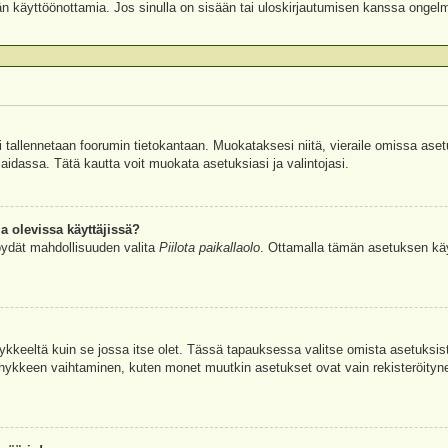
äjän käyttöönottamia. Jos sinulla on sisään tai uloskirjautumisen kanssa ongel
si tallennetaan foorumin tietokantaan. Muokataksesi niitä, vieraile omissa aset
aidassa. Tätä kautta voit muokata asetuksiasi ja valintojasi.
a olevissa käyttäjissä?
öydät mahdollisuuden valita
Piilota paikallaolo
. Ottamalla tämän asetuksen käyttö
hykkeeltä kuin se jossa itse olet. Tässä tapauksessa valitse omista asetuksi
kkeen vaihtaminen, kuten monet muutkin asetukset ovat vain rekisteröityneille