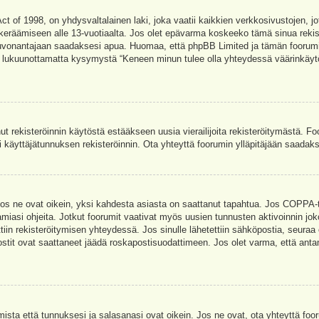
t of 1998, on yhdysvaltalainen laki, joka vaatii kaikkien verkkosivustojen, jot
jen keräämiseen alle 13-vuotiaalta. Jos olet epävarma koskeeko tämä sinua rekis
euvonantajaan saadaksesi apua. Huomaa, että phpBB Limited ja tämän foorumin 
a, lukuunottamatta kysymystä “Keneen minun tulee olla yhteydessä väärinkäytö
nut rekisteröinnin käytöstä estääkseen uusia vierailijoita rekisteröitymästä. F
asi käyttäjätunnuksen rekisteröinnin. Ota yhteyttä foorumin ylläpitäjään saadak
Jos ne ovat oikein, yksi kahdesta asiasta on saattanut tapahtua. Jos COPPA-tuk
amiasi ohjeita. Jotkut foorumit vaativat myös uusien tunnusten aktivoinnin joko
ttiin rekisteröitymisen yhteydessä. Jos sinulle lähetettiin sähköpostia, seuraa
stit ovat saattaneet jäädä roskapostisuodattimeen. Jos olet varma, että antam
ta että tunnuksesi ja salasanasi ovat oikein. Jos ne ovat, ota yhteyttä fooru