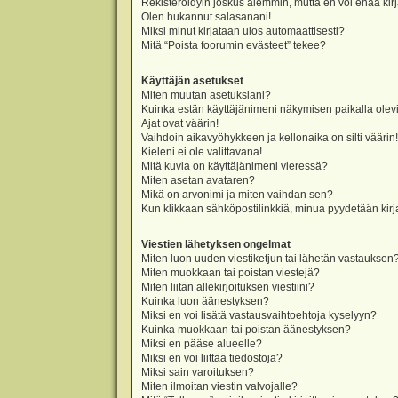
Rekisteröidyin joskus aiemmin, mutta en voi enää kir
Olen hukannut salasanani!
Miksi minut kirjataan ulos automaattisesti?
Mitä “Poista foorumin evästeet” tekee?
Käyttäjän asetukset
Miten muutan asetuksiani?
Kuinka estän käyttäjänimeni näkymisen paikalla olevi
Ajat ovat väärin!
Vaihdoin aikavyöhykkeen ja kellonaika on silti väärin!
Kieleni ei ole valittavana!
Mitä kuvia on käyttäjänimeni vieressä?
Miten asetan avataren?
Mikä on arvonimi ja miten vaihdan sen?
Kun klikkaan sähköpostilinkkiä, minua pyydetään ki
Viestien lähetyksen ongelmat
Miten luon uuden viestiketjun tai lähetän vastauksen
Miten muokkaan tai poistan viestejä?
Miten liitän allekirjoituksen viestiini?
Kuinka luon äänestyksen?
Miksi en voi lisätä vastausvaihtoehtoja kyselyyn?
Kuinka muokkaan tai poistan äänestyksen?
Miksi en pääse alueelle?
Miksi en voi liittää tiedostoja?
Miksi sain varoituksen?
Miten ilmoitan viestin valvojalle?