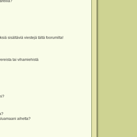
äreillä?
iä sisältäviä viestejä tältä foorumilta!
vereista tai vihamiehistä
ni?
la?
aluamaani aihetta?