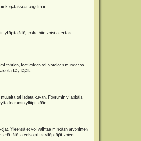
jään korjataksesi ongelman.
in ylläpitäjältä, josko hän voisi asentaa
ksi tähtien, laatikoiden tai pisteiden muodossa
isella käyttäjällä.
a muualta tai ladata kuvan. Foorumin ylläpitäjä
yttä foorumin ylläpitäjään.
valvojat. Yleensä et voi vaihtaa minkään arvonimen
edä tätä ja valvojat tai ylläpitäjät voivat