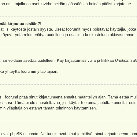
ston omistajalla on asetusvirhe heidän päässään ja heidän pitäisi korjata se.
nää kirjautua sisään?!
jätilisi käytöstä jostain syystä. Useat foorumit myös poistavat käyttäjiä, jotka 
äynyt, yritä rekisteröityä uudelleen ja osallistu keskusteluun aktiivisemmin.
, se voidaan asettaa uudelleen. Käy kirjautumissivulla ja klikkaa
Unohdin sal
a yhteyttä foorumin ylläpitäjään.
asi, foorumi pitää sinut kirjautuneena ennalta määritellyn ajan. Tämä estää m
tuessasi. Tämä ei ole suositeltavaa, jos käytät foorumia jaetulta koneelta, esim
umin ylläpitäjä on estänyt tämän toiminnon käyttämisen.
 ovat phpBB:n luomia. Ne tunnistavat sinut ja pitävät sinut kirjautuneena foor