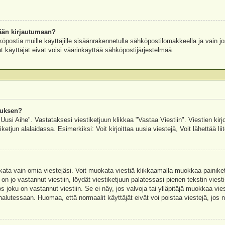
ään kirjautumaan?
köpostia muille käyttäjille sisäänrakennetulla sähköpostilomakkeella ja vain jo
 käyttäjät eivät voisi väärinkäyttää sähköpostijärjestelmää.
auksen?
"Uusi Aihe". Vastataksesi viestiketjuun klikkaa "Vastaa Viestiin". Viestien kirj
ketjun alalaidassa. Esimerkiksi: Voit kirjoittaa uusia viestejä, Voit lähettää liit
uokata vain omia viestejäsi. Voit muokata viestiä klikkaamalla muokkaa-painik
 on jo vastannut viestiin, löydät viestiketjuun palatessasi pienen tekstin viest
oku on vastannut viestiin. Se ei näy, jos valvoja tai ylläpitäjä muokkaa vies
utessaan. Huomaa, että normaalit käyttäjät eivät voi poistaa viestejä, jos ni