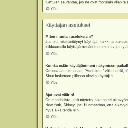
luettujen seurantaa, jos ne ovat foorumin ylläpit
Ylös
Käyttäjän asetukset
Miten muutan asetuksiani?
Jos olet rekisteröitynyt käyttäjä, kaikki asetukse
klikkaamalla käyttäjänimeäsi foorumin sivujen yläl
Ylös
Kuinka estän käyttäjänimeni näkymisen paikall
Omissa asetuksissasi, “Asetukset”-välilehdellä, l
Sinut lasketaan piilossa oleviin käyttäjiin.
Ylös
Ajat ovat väärin!
On mahdollista, että näytetty aika on eri aikavyö
New York, Sidney, jne. Huomaathan, että aikavyöhy
hyvä aika tehdä niin.
Ylös