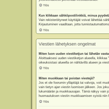
Ylös
Kun klikkaan sähköpostilinkkiä, minua pyydet
Vain rekisteröityneet käyttäjät voivat lähettää säh
Kirjautuminen vaaditaan, jotta tunnistautumattomat
Ylös
Viestien lähetyksen ongelmat
Miten luon uuden viestiketjun tai lähetän vast
Aloittaaksesi uuden viestiketjun alueella, klikkaa 
oikeuksistasi alueella on nähtävillä alueen ja viesti
Ylös
Miten muokkaan tai poistan viestejä?
Jos et ole foorumin ylläpitäjä tai valvoja, voit m
vain tietyn ajan viestin luomisen jälkeen. Jos joku
lukumäärän ja muokkausajan. Tämä näkyy vain jos j
huomautuksen viestin muokkaamisen syistä niin hal
Ylös