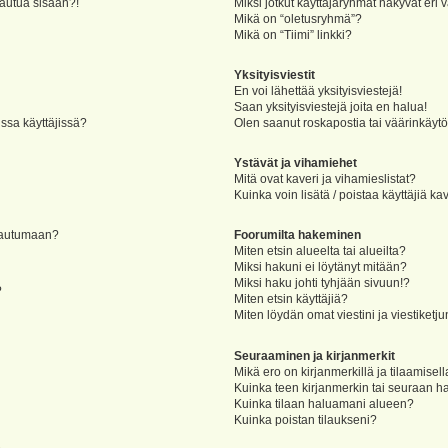
jautua sisään?!
Miksi jotkut käyttäjäryhmät näkyvät eri v
Mikä on “oletusryhmä”?
Mikä on “Tiimi” linkki?
Yksityisviestit
En voi lähettää yksityisviestejä!
Saan yksityisviestejä joita en halua!
ssa käyttäjissä?
Olen saanut roskapostia tai väärinkäytöks
Ystävät ja vihamiehet
Mitä ovat kaveri ja vihamieslistat?
Kuinka voin lisätä / poistaa käyttäjiä ka
rjautumaan?
Foorumilta hakeminen
Miten etsin alueelta tai alueilta?
Miksi hakuni ei löytänyt mitään?
Miksi haku johti tyhjään sivuun!?
?
Miten etsin käyttäjiä?
Miten löydän omat viestini ja viestiketju
Seuraaminen ja kirjanmerkit
Mikä ero on kirjanmerkillä ja tilaamisel
Kuinka teen kirjanmerkin tai seuraan h
Kuinka tilaan haluamani alueen?
Kuinka poistan tilaukseni?