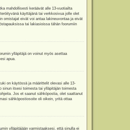
ka mahdollisesti keräävät alle 13-vuotiailta
teröityvänä käyttäjänä tai verkkosivua jolle olet
omistajat eivät voi antaa lakineuvontaa ja eivät
stapauksissa tai lakiasioissa tähän foorumiin
oorumin ylläpitäjä on voinut myös asettaa
sesi apua.
i on käytössä ja määrittelit olevasi alle 13-
 sinun itsesi toimesta tai ylläpitäjän toimesta
 ohjeita. Jos et saanut sähköpostia, olet saattanut
asi sähköpostiosoite oli oikein, yritä ottaa
min ylläpitäjään varmistaaksesi, että sinulla ei