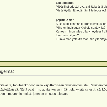
?
Liitetiedostot
Mitkä liitetiedostot ovat sallittuja tällä a
Mistä löydän lähettämäni liitetiedostot?
phpBB -asiat
Kuka kirjoitti tämän foorumisovelluksen
Miksi ominaisuutta X ei ole saatavilla?
Keneen minun tulee olla yhteydessä vää
foorumiin liittyen?
Kuinka otan yhteyttä foorumin ylläpitäj
ongelmat
pitäjästä, tarvitaanko foorumilla kirjoittamiseen rekisteröitymistä. Rekisteröity
käytettävissä. Näitä ovat mm. avatar-kuvan määrittely, yksityisviestit, sähköpo
 vain muutamia hetkiä, joten se on suositeltavaa.