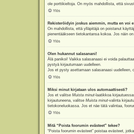
ole porttikieltoja. On myös mahdollista, että sivu
Ylös
Rekisteröidyin joskus aiemmin, mutta en voi e
On mahdollista, että ylläpitäjä on poistanut käyttä
pienentääkseen tietokantansa kokoa. Jos näin on k
Ylös
Olen hukannut salasanani!
Älä panikoi! Vaikka salasanaasi ei voida palauttaa
pystyä kirjautumaan uudelleen.
Jos et pysty asettamaan salasanaasi uudelleen, ot
Ylös
Miksi minut kirjataan ulos automaattisesti?
Jos et valitse
Muista minut
-laatikkoa kirjautuess
kirjautuneena, valitse
Muista minut
-valinta kirjau
tietokoneluokassa. Jos et näe tätä valintaa, foor
Ylös
Mitä “Poista foorumin evästeet” tekee?
“Poista foorumin evästeet” poistaa evästeet, jotka