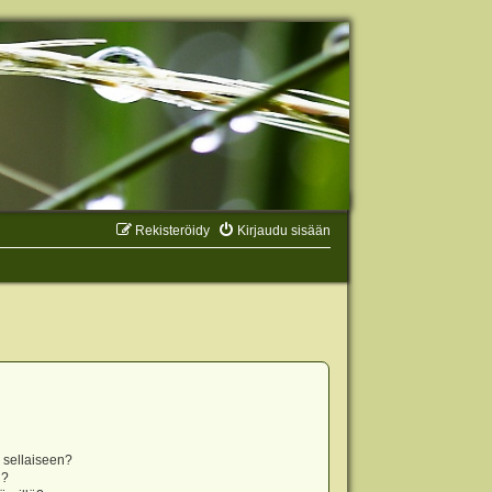
Rekisteröidy
Kirjaudu sisään
n sellaiseen?
i?