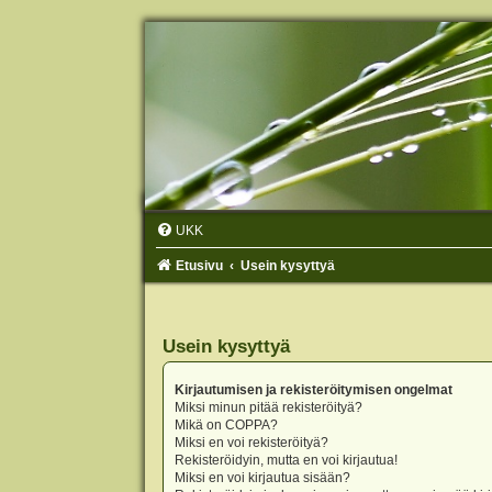
UKK
Etusivu
Usein kysyttyä
Usein kysyttyä
Kirjautumisen ja rekisteröitymisen ongelmat
Miksi minun pitää rekisteröityä?
Mikä on COPPA?
Miksi en voi rekisteröityä?
Rekisteröidyin, mutta en voi kirjautua!
Miksi en voi kirjautua sisään?