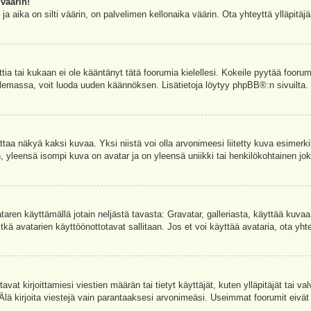
väärin!
a aika on silti väärin, on palvelimen kellonaika väärin. Ota yhteyttä ylläpitä
ettia tai kukaan ei ole kääntänyt tätä foorumia kielellesi. Kokeile pyytää foorum
e olemassa, voit luoda uuden käännöksen. Lisätietoja löytyy
phpBB
®:n sivuilta.
aa näkyä kaksi kuvaa. Yksi niistä voi olla arvonimeesi liitetty kuva esimerki
, yleensä isompi kuva on avatar ja on yleensä uniikki tai henkilökohtainen joka
vataren käyttämällä jotain neljästä tavasta: Gravatar, galleriasta, käyttää kuva
kä avatarien käyttöönottotavat sallitaan. Jos et voi käyttää avataria, ota yhte
avat kirjoittamiesi viestien määrän tai tietyt käyttäjät, kuten ylläpitäjät tai 
 Älä kirjoita viestejä vain parantaaksesi arvonimeäsi. Useimmat foorumit eivät si