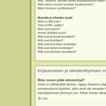
Mitä “Tallenna”-painike viestin kirjoittamisessa tekee
Miksi minun viestini tarvitsee hyväksynnän?
Miten tönäisen viestiketjuani?
Muotoilu ja aiheiden tyypit
Mikä on BBCode?
Onko HTML sallittu?
Mitä ovat hymiöt?
Voinko lähettää kuvia?
Mitä ovat globaalit tiedotteet?
Mitä ovat tiedotteet?
Mitä ovat kiinnitetyt viestiketjut
Mitä ovat lukitut viestiketjut?
Mitä ovat aiheiden kuvakkeet?
Kirjautumisen ja rekisteröitymisen 
Miksi minun pitää rekisteröityä?
Sinun ei välttämättä tarvitse, riippuu foorumin yllä
ominaisuuksia käyttöön, jotka eivät ole vieraiden 
käyttäjäryhmien jäsenyys jne. Siihen menee aikaa
Ylös