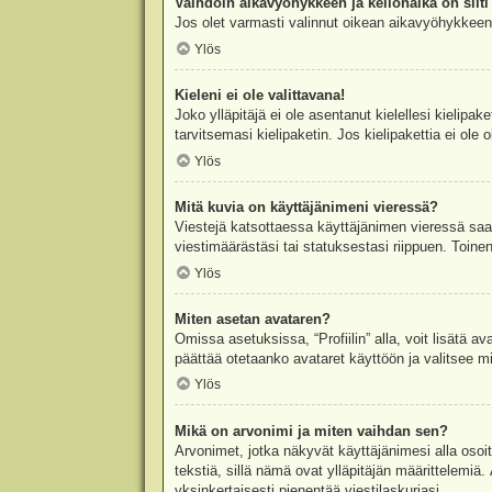
Vaihdoin aikavyöhykkeen ja kellonaika on silti 
Jos olet varmasti valinnut oikean aikavyöhykkeen j
Ylös
Kieleni ei ole valittavana!
Joko ylläpitäjä ei ole asentanut kielellesi kielipak
tarvitsemasi kielipaketin. Jos kielipakettia ei ol
Ylös
Mitä kuvia on käyttäjänimeni vieressä?
Viestejä katsottaessa käyttäjänimen vieressä saatt
viestimäärästäsi tai statuksestasi riippuen. Toinen
Ylös
Miten asetan avataren?
Omissa asetuksissa, “Profiilin” alla, voit lisätä a
päättää otetaanko avataret käyttöön ja valitsee mit
Ylös
Mikä on arvonimi ja miten vaihdan sen?
Arvonimet, jotka näkyvät käyttäjänimesi alla osoitt
tekstiä, sillä nämä ovat ylläpitäjän määrittelemiä.
yksinkertaisesti pienentää viestilaskuriasi.