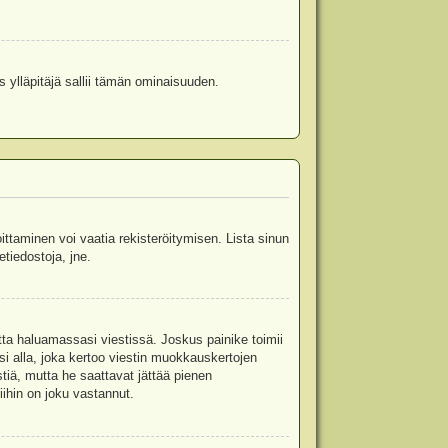
s ylläpitäjä sallii tämän ominaisuuden.
oittaminen voi vaatia rekisteröitymisen. Lista sinun
etiedostoja, jne.
etta haluamassasi viestissä. Joskus painike toimii
isi alla, joka kertoo viestin muokkauskertojen
tiä, mutta he saattavat jättää pienen
ihin on joku vastannut.