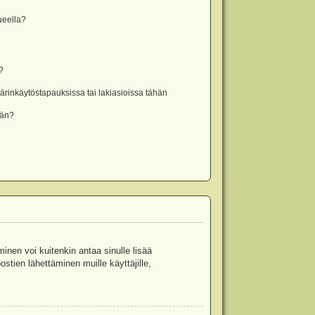
lueella?
?
rinkäytöstapauksissa tai lakiasioissa tähän
ään?
minen voi kuitenkin antaa sinulle lisää
stien lähettäminen muille käyttäjille,