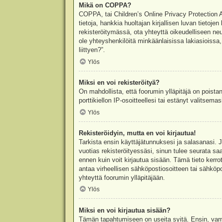
Mikä on COPPA?
COPPA, tai Children’s Online Privacy Protection Ac
tietoja, hankkia huoltajan kirjallisen luvan tieto
rekisteröitymässä, ota yhteyttä oikeudelliseen n
ole yhteyshenkilöitä minkäänlaisissa lakiasioiss
liittyen?”.
Ylös
Miksi en voi rekisteröityä?
On mahdollista, että foorumin ylläpitäjä on poista
porttikiellon IP-osoitteellesi tai estänyt valitsem
Ylös
Rekisteröidyin, mutta en voi kirjautua!
Tarkista ensin käyttäjätunnuksesi ja salasanasi. 
vuotias rekisteröityessäsi, sinun tulee seurata sa
ennen kuin voit kirjautua sisään. Tämä tieto kerro
antaa virheellisen sähköpostiosoitteen tai sähköpo
yhteyttä foorumin ylläpitäjään.
Ylös
Miksi en voi kirjautua sisään?
Tämän tapahtumiseen on useita syitä. Ensin, varmis