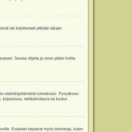
eivät ole kirjoittaneet pitkään aikaan
asanani
. Seuraa ohjeita ja sinun pitäisi kohta
uita väärinkäyttämästä tunnuksiasi. Pysyäksesi
. kirjastossa, nettikahvilassa tai koulun
umille. Evästeet tarjoavat myös toimintoja, kuten