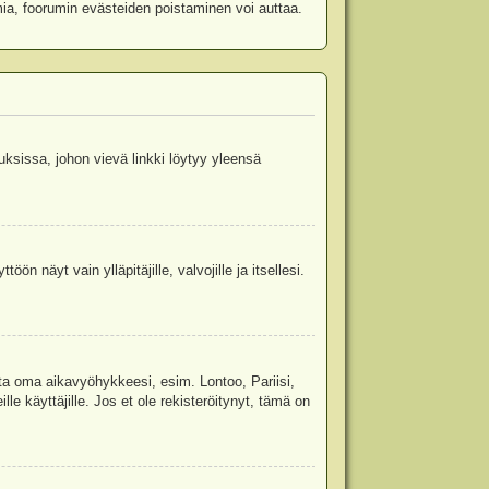
mia, foorumin evästeiden poistaminen voi auttaa.
uksissa, johon vievä linkki löytyy yleensä
ön näyt vain ylläpitäjille, valvojille ja itsellesi.
sta oma aikavyöhykkeesi, esim. Lontoo, Pariisi,
 käyttäjille. Jos et ole rekisteröitynyt, tämä on