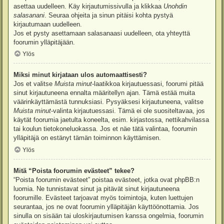
asettaa uudelleen. Käy kirjautumissivulla ja klikkaa
Unohdin
salasanani
. Seuraa ohjeita ja sinun pitäisi kohta pystyä
kirjautumaan uudelleen.
Jos et pysty asettamaan salasanaasi uudelleen, ota yhteyttä
foorumin ylläpitäjään.
Ylös
Miksi minut kirjataan ulos automaattisesti?
Jos et valitse
Muista minut
-laatikkoa kirjautuessasi, foorumi pitää
sinut kirjautuneena ennalta määritellyn ajan. Tämä estää muita
väärinkäyttämästä tunnuksiasi. Pysyäksesi kirjautuneena, valitse
Muista minut
-valinta kirjautuessasi. Tämä ei ole suositeltavaa, jos
käytät foorumia jaetulta koneelta, esim. kirjastossa, nettikahvilassa
tai koulun tietokoneluokassa. Jos et näe tätä valintaa, foorumin
ylläpitäjä on estänyt tämän toiminnon käyttämisen.
Ylös
Mitä “Poista foorumin evästeet” tekee?
“Poista foorumin evästeet” poistaa evästeet, jotka ovat phpBB:n
luomia. Ne tunnistavat sinut ja pitävät sinut kirjautuneena
foorumille. Evästeet tarjoavat myös toimintoja, kuten luettujen
seurantaa, jos ne ovat foorumin ylläpitäjän käyttöönottamia. Jos
sinulla on sisään tai uloskirjautumisen kanssa ongelmia, foorumin