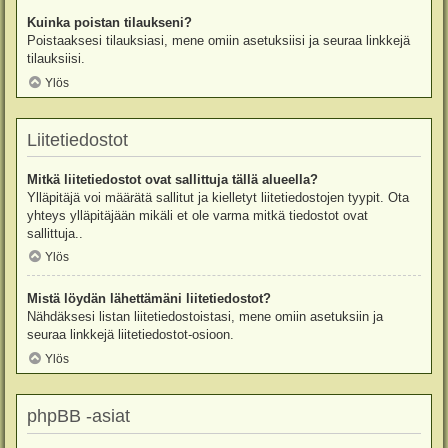
Kuinka poistan tilaukseni?
Poistaaksesi tilauksiasi, mene omiin asetuksiisi ja seuraa linkkejä
tilauksiisi.
Ylös
Liitetiedostot
Mitkä liitetiedostot ovat sallittuja tällä alueella?
Ylläpitäjä voi määrätä sallitut ja kielletyt liitetiedostojen tyypit. Ota
yhteys ylläpitäjään mikäli et ole varma mitkä tiedostot ovat
sallittuja..
Ylös
Mistä löydän lähettämäni liitetiedostot?
Nähdäksesi listan liitetiedostoistasi, mene omiin asetuksiin ja
seuraa linkkejä liitetiedostot-osioon.
Ylös
phpBB -asiat