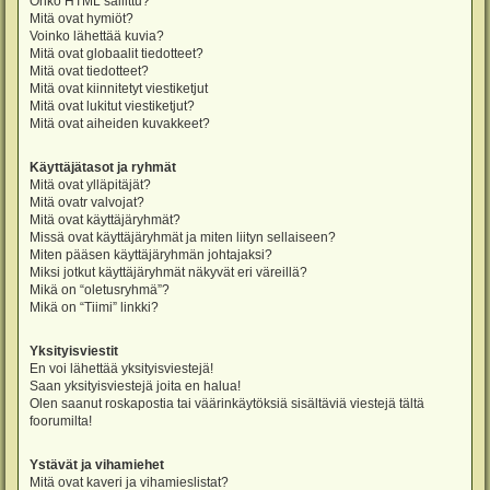
Onko HTML sallittu?
Mitä ovat hymiöt?
Voinko lähettää kuvia?
Mitä ovat globaalit tiedotteet?
Mitä ovat tiedotteet?
Mitä ovat kiinnitetyt viestiketjut
Mitä ovat lukitut viestiketjut?
Mitä ovat aiheiden kuvakkeet?
Käyttäjätasot ja ryhmät
Mitä ovat ylläpitäjät?
Mitä ovatr valvojat?
Mitä ovat käyttäjäryhmät?
Missä ovat käyttäjäryhmät ja miten liityn sellaiseen?
Miten pääsen käyttäjäryhmän johtajaksi?
Miksi jotkut käyttäjäryhmät näkyvät eri väreillä?
Mikä on “oletusryhmä”?
Mikä on “Tiimi” linkki?
Yksityisviestit
En voi lähettää yksityisviestejä!
Saan yksityisviestejä joita en halua!
Olen saanut roskapostia tai väärinkäytöksiä sisältäviä viestejä tältä
foorumilta!
Ystävät ja vihamiehet
Mitä ovat kaveri ja vihamieslistat?