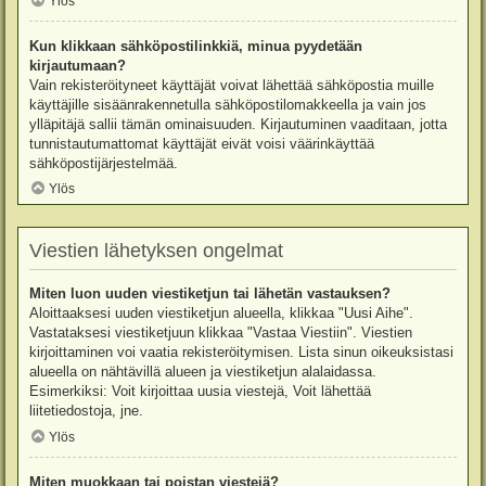
Ylös
Kun klikkaan sähköpostilinkkiä, minua pyydetään
kirjautumaan?
Vain rekisteröityneet käyttäjät voivat lähettää sähköpostia muille
käyttäjille sisäänrakennetulla sähköpostilomakkeella ja vain jos
ylläpitäjä sallii tämän ominaisuuden. Kirjautuminen vaaditaan, jotta
tunnistautumattomat käyttäjät eivät voisi väärinkäyttää
sähköpostijärjestelmää.
Ylös
Viestien lähetyksen ongelmat
Miten luon uuden viestiketjun tai lähetän vastauksen?
Aloittaaksesi uuden viestiketjun alueella, klikkaa "Uusi Aihe".
Vastataksesi viestiketjuun klikkaa "Vastaa Viestiin". Viestien
kirjoittaminen voi vaatia rekisteröitymisen. Lista sinun oikeuksistasi
alueella on nähtävillä alueen ja viestiketjun alalaidassa.
Esimerkiksi: Voit kirjoittaa uusia viestejä, Voit lähettää
liitetiedostoja, jne.
Ylös
Miten muokkaan tai poistan viestejä?