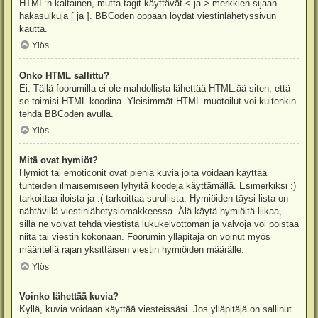
HTML:n kaltainen, mutta tagit käyttävät < ja > merkkien sijaan
hakasulkuja [ ja ]. BBCoden oppaan löydät viestinlähetyssivun
kautta.
Ylös
Onko HTML sallittu?
Ei. Tällä foorumilla ei ole mahdollista lähettää HTML:ää siten, että
se toimisi HTML-koodina. Yleisimmät HTML-muotoilut voi kuitenkin
tehdä BBCoden avulla.
Ylös
Mitä ovat hymiöt?
Hymiöt tai emoticonit ovat pieniä kuvia joita voidaan käyttää
tunteiden ilmaisemiseen lyhyitä koodeja käyttämällä. Esimerkiksi :)
tarkoittaa iloista ja :( tarkoittaa surullista. Hymiöiden täysi lista on
nähtävillä viestinlähetyslomakkeessa. Älä käytä hymiöitä liikaa,
sillä ne voivat tehdä viestistä lukukelvottoman ja valvoja voi poistaa
niitä tai viestin kokonaan. Foorumin ylläpitäjä on voinut myös
määritellä rajan yksittäisen viestin hymiöiden määrälle.
Ylös
Voinko lähettää kuvia?
Kyllä, kuvia voidaan käyttää viesteissäsi. Jos ylläpitäjä on sallinut