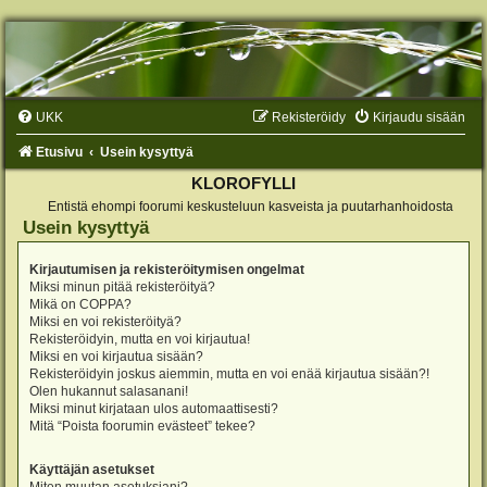
UKK
Rekisteröidy
Kirjaudu sisään
Etusivu
Usein kysyttyä
KLOROFYLLI
Entistä ehompi foorumi keskusteluun kasveista ja puutarhanhoidosta
Usein kysyttyä
Kirjautumisen ja rekisteröitymisen ongelmat
Miksi minun pitää rekisteröityä?
Mikä on COPPA?
Miksi en voi rekisteröityä?
Rekisteröidyin, mutta en voi kirjautua!
Miksi en voi kirjautua sisään?
Rekisteröidyin joskus aiemmin, mutta en voi enää kirjautua sisään?!
Olen hukannut salasanani!
Miksi minut kirjataan ulos automaattisesti?
Mitä “Poista foorumin evästeet” tekee?
Käyttäjän asetukset