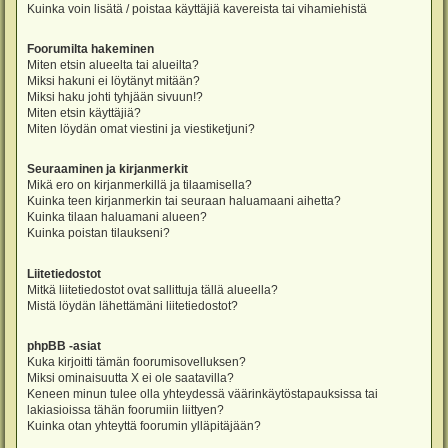
Kuinka voin lisätä / poistaa käyttäjiä kavereista tai vihamiehistä
Foorumilta hakeminen
Miten etsin alueelta tai alueilta?
Miksi hakuni ei löytänyt mitään?
Miksi haku johti tyhjään sivuun!?
Miten etsin käyttäjiä?
Miten löydän omat viestini ja viestiketjuni?
Seuraaminen ja kirjanmerkit
Mikä ero on kirjanmerkillä ja tilaamisella?
Kuinka teen kirjanmerkin tai seuraan haluamaani aihetta?
Kuinka tilaan haluamani alueen?
Kuinka poistan tilaukseni?
Liitetiedostot
Mitkä liitetiedostot ovat sallittuja tällä alueella?
Mistä löydän lähettämäni liitetiedostot?
phpBB -asiat
Kuka kirjoitti tämän foorumisovelluksen?
Miksi ominaisuutta X ei ole saatavilla?
Keneen minun tulee olla yhteydessä väärinkäytöstapauksissa tai
lakiasioissa tähän foorumiin liittyen?
Kuinka otan yhteyttä foorumin ylläpitäjään?