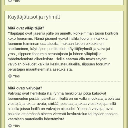
Ylös
Käyttäjätasot ja ryhmät
Mitä ovat ylläpitäjät?
Ylläpitäjät ovat jäseniä joille on annettu korkeimman tason kontrolli
koko foorumiin. Nämä jäsenet voivat hallita foorumin kaikkia
foorumin toiminnan osa-alueita, mukaan lukien oikeuksien
asettaminen, käyttäjien porttikiellot, käyttäjäryhmät ja valvojat
yms., riippuen foorumin perustajasta ja hänen ylläpitäjille
määrittelemistä oikeuksista. Heillä saattaa olla myös täydet
valvojan oikeudet kaikilla keskustelualueilla, riippuen foorumin
perustajan määrittelemistä asetuksista.
Ylös
Mitä ovatr valvojat?
Valvojat ovat henkilöitä (tai ryhmä henkilöitä) jotka katsovat
foorumeiden perään päivittäin. Heillä on on valta muokata ja poistaa
viestejä ja lukita, avata, siirtää, poistaa ja jakaa viestiketjuja niillä
alueilla joissa heillä on valvojan oikeudet. Yleensä valvojat ovat
paikalla estämässä aiheen vierestä keskustelua tai hyvien tapojen
vastaisen materiaalin lähettämistä.
Ylös