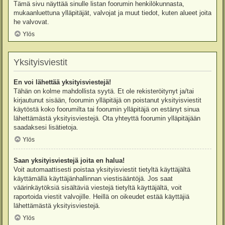
Tämä sivu näyttää sinulle listan foorumin henkilökunnasta,
mukaanluettuna ylläpitäjät, valvojat ja muut tiedot, kuten alueet joita
he valvovat.
Ylös
Yksityisviestit
En voi lähettää yksityisviestejä!
Tähän on kolme mahdollista syytä. Et ole rekisteröitynyt ja/tai
kirjautunut sisään, foorumin ylläpitäjä on poistanut yksityisviestit
käytöstä koko foorumilta tai foorumin ylläpitäjä on estänyt sinua
lähettämästä yksityisviestejä. Ota yhteyttä foorumin ylläpitäjään
saadaksesi lisätietoja.
Ylös
Saan yksityisviestejä joita en halua!
Voit automaattisesti poistaa yksityisviestit tietyltä käyttäjältä
käyttämällä käyttäjänhallinnan viestisääntöjä. Jos saat
väärinkäytöksiä sisältäviä viestejä tietyltä käyttäjältä, voit
raportoida viestit valvojille. Heillä on oikeudet estää käyttäjiä
lähettämästä yksityisviestejä.
Ylös