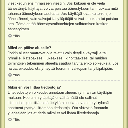
viestiketjun ensimmäiseen viestiin. Jos kukaan ei ole vielä
äänestänyt, käyttäjät voivat poistaa äänestyksen tai muokata mitä
tahansa äänestyksen asetusta. Jos käyttäjät ovat kuitenkin jo
äänestäneet, vain valvojat tai ylläpitäjät voivat muokata tai poistaa
sen. Tämä estää äänestysvaihtoehtojen vaihtamisen kesken
äänestyksen.
Ylös
Miksi en pääse alueelle?
Jotkin alueet saattavat olla rajattu vain tietyille käyttäjille tai
ryhmille. Katsoaksesi, lukeaksesi, kirjoittaaksesi tai muiden
toimintojen tekeminen alueella saattaa tarvita erikoisoikeuksia. Jos
haluat oikeudet, ota yhteyttä foorumin valvojaan tai ylläpitäjään.
Ylös
Miksi en voi liittää tiedostoja?
Liitetiedostojen oikeudet annetaan alueen, ryhmän tai käyttäjän
mukaan. Foorumin ylläpitäjä ei välttämättä ole sallinut
liitetiedostojen liittämistä tietyllä alueella tai vain tietyt ryhmät
saattavat pystyä liittämään tiedostoja. Ota yhteyttä foorumin
ylläpitäjään jos et tiedä miksi et voi lisätä liitetiedostoja.
Ylös