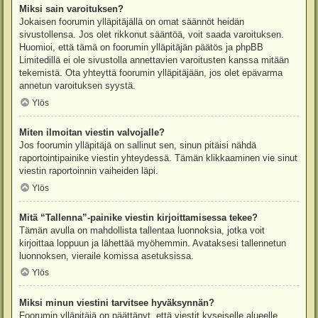
Miksi sain varoituksen?
Jokaisen foorumin ylläpitäjällä on omat säännöt heidän
sivustollensa. Jos olet rikkonut sääntöä, voit saada varoituksen.
Huomioi, että tämä on foorumin ylläpitäjän päätös ja phpBB
Limitedillä ei ole sivustolla annettavien varoitusten kanssa mitään
tekemistä. Ota yhteyttä foorumin ylläpitäjään, jos olet epävarma
annetun varoituksen syystä.
Ylös
Miten ilmoitan viestin valvojalle?
Jos foorumin ylläpitäjä on sallinut sen, sinun pitäisi nähdä
raportointipainike viestin yhteydessä. Tämän klikkaaminen vie sinut
viestin raportoinnin vaiheiden läpi.
Ylös
Mitä “Tallenna”-painike viestin kirjoittamisessa tekee?
Tämän avulla on mahdollista tallentaa luonnoksia, jotka voit
kirjoittaa loppuun ja lähettää myöhemmin. Avataksesi tallennetun
luonnoksen, vieraile komissa asetuksissa.
Ylös
Miksi minun viestini tarvitsee hyväksynnän?
Foorumin ylläpitäjä on päättänyt, että viestit kyseiselle alueelle