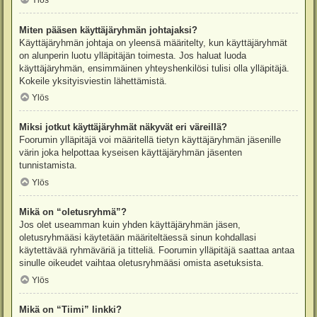
Ylös
Miten pääsen käyttäjäryhmän johtajaksi?
Käyttäjäryhmän johtaja on yleensä määritelty, kun käyttäjäryhmät
on alunperin luotu ylläpitäjän toimesta. Jos haluat luoda
käyttäjäryhmän, ensimmäinen yhteyshenkilösi tulisi olla ylläpitäjä.
Kokeile yksityisviestin lähettämistä.
Ylös
Miksi jotkut käyttäjäryhmät näkyvät eri väreillä?
Foorumin ylläpitäjä voi määritellä tietyn käyttäjäryhmän jäsenille
värin joka helpottaa kyseisen käyttäjäryhmän jäsenten
tunnistamista.
Ylös
Mikä on “oletusryhmä”?
Jos olet useamman kuin yhden käyttäjäryhmän jäsen,
oletusryhmääsi käytetään määriteltäessä sinun kohdallasi
käytettävää ryhmäväriä ja titteliä. Foorumin ylläpitäjä saattaa antaa
sinulle oikeudet vaihtaa oletusryhmääsi omista asetuksista.
Ylös
Mikä on “Tiimi” linkki?