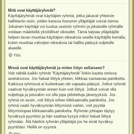
Mitä ovat käyttäjäryhmät?
Käyttäjäryhmät ovat käyttäjien ryhmiä, jotka jakavat yhteisön
hallittaviin osiin, joiden kanssa foorumin ylläpitäjät voivat toimia.
Jokainen käyttäjä voi kuulua useisiin ryhmiin ja jokaiselle ryhmälle
voidaan määritellä yksilölliset oikeudet. Tämä tarjoaa ylläpitäjille
helpon tavan muuttaa käyttäjien oikeuksia useille käyttäjille kerralla,
kuten muuttaa valvojien oikeuksia tai hallita pääsyä suljetulle
alueelle.
Ylös
Missä ovat käyttäjäryhmät ja miten liityn sellaiseen?
Voit nähdä kaikki ryhmät “Käyttäjäryhmät”-linkin kautta omissa
asetuksissa. Jos haluat liittyä yhteen, klikkaa vastaavaa painiketta.
Kaikissa ryhmissä ei kuitenkaan ole vapaata pääsyä. Jotkut ryhmät
vaativat hyväksynnän ennen kuin voit liittyä. Jotkut voivat olla
suljettuja ja joissakin voi olla jopa piilotettuja jäsenyyksiä. Jos
ryhmä on avoin, voit liittyä siihen klikkaamalla painiketta. Jos
ryhmä vaatii hyväksynnän liittymistä varten, voit pyytää
liittymislupaa klikkaamalla painiketta. Ryhmän johtajan täytyy
hyväksyä pyyntösi ja hän saattaa kysyä miksi haluat liittyä
ryhmään. Älä häiriköi ryhmän ylläpitäjiä jos he eivät hyväksy
pyyntöäsi. Heillä on syynsä.