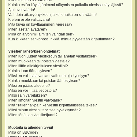
Miten muutan asetuksiani?
Kuinka estän käyttäjänimeni näkymisen paikalla olevissa käyttäjissä?
Ajat ovat väärin!
Vaihdoin aikavyöhykkeen ja kellonaika on silti väärin!
Kieleni ei ole valittavana!
Mitä kuvia on käyttäjänimeni vieressä?
Miten asetan avataren?
Mikä on arvonimi ja miten vaihdan sen?
Kun klikkaan sähköpostilinkkiä, minua pyydetään kirjautumaan?
Viestien lähetyksen ongelmat
Miten luon uuden viestiketjun tai lähetän vastauksen?
Miten muokkaan tai poistan viestejä?
Miten liitän allekirjoituksen viestiini?
Kuinka luon äänestyksen?
Miksi en voi lisätä vastausvaihtoehtoja kyselyyn?
Kuinka muokkaan tai poistan äänestyksen?
Miksi en pääse alueelle?
Miksi en voi liittää tiedostoja?
Miksi sain varoituksen?
Miten ilmoitan viestin valvojalle?
Mitä “Tallenna”-painike viestin kirjoittamisessa tekee?
Miksi minun viestini tarvitsee hyväksynnän?
Miten tönäisen viestiketjuani?
Muotoilu ja aiheiden tyypit
Mikä on BBCode?