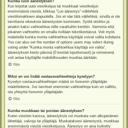
Kuinka luon äänestyksen?
Kun kirjoitat uuta viestiketjua tai muokkaat viestiketjun
ensimmäistä viestiä, klikkaa "Luo äänestys"-välilehteä
viestilomakkeen alapuolella. Jos et näe tätä välilehteä, sinulla ei ole
tarvittavia oikeuksia äänestysten luomiseen. Syötä otsikko ja
ainakin kaksi vaihtoehtoa niille varattuihin kenttiin. Varmista että
jokainen vaihtoehto on omalla rivillään tekstikentässä. Voit myös
määritellä kuinka monta vaihtoehtoa käyttäjät voivat valita kohdasta
You can also set the number of options users may select during
voting under “Kuinka monta vaihtoehtoa käyttäjä voi valita”,
äänestyksen kesto päivinä (0 kestää loputtomasti) ja viimeisenä
voit antaa käyttäjille mahdollisuuden muuttaa ääntään.
Ylös
Miksi en voi lisätä vastausvaihtoehtoja kyselyyn?
Kyselyn vastausvaihtoehtojen määrä on foorumin ylläpitäjän
määrittelemä. Jos tarvitset enemmän vaihtoehtoja kuin on sallittu,
ota yhteyttä foorumin ylläpitäjään.
Ylös
Kuinka muokkaan tai poistan äänestyksen?
Kuten viestien kanssa, äänestyksiä voi muokata vain alkuperäinen
lähettäjä, valvoja tai ylläpitäjä. Muokataksesi äänestystä, muokkaa
ensimmäistä viestiä viestiketjussa. Äänestys on aina kytketty