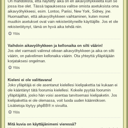
On mahdollista, että näytetty aika on eri aikavyöhykkeeltä kuin se
jossa itse olet. Tässä tapauksessa valitse omista asetuksista oma
aikavyöhykkeesi, esim. Lontoo, Pariisi, New York, Sidney, jne.
Huomaathan, että aikavyöhykkeen vaihtaminen, kuten monet
muutkin asetukset ovat vain rekisteröityneille käyttäjille. Jos et ole
rekisteröitynyt, tämä on hyvä aika tehdä niin.
Ylös
Vaihdoin aikavyöhykkeen ja kellonaika on silti väärin!
Jos olet varmasti valinnut oikean aikavyöhykkeen ja aika on silti
väärin, on palvelimen kellonaika väärin. Ota yhteyttä ylläpitäjään
korjataksesi ongelman.
Ylös
Kieleni ei ole valittavana!
Joko ylläpitäjä ei ole asentanut kielellesi kielipakettia tai kukaan ei
ole kääntänyt tätä foorumia kielellesi. Kokeile pyytää foorumin
ylläpitäjältä, josko hän voisi asentaa tarvitsemasi kielipaketin. Jos
kielipakettia ei ole olemassa, voit luoda uuden käännöksen.
Lisätietoja löytyy
phpBB
®:n sivuilta.
Ylös
Mitä kuvia on käyttäjänimeni vieressä?