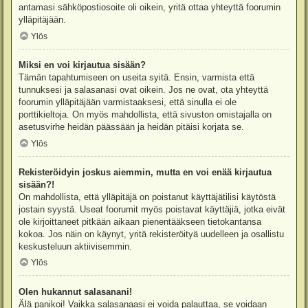
antamasi sähköpostiosoite oli oikein, yritä ottaa yhteyttä foorumin
ylläpitäjään.
Ylös
Miksi en voi kirjautua sisään?
Tämän tapahtumiseen on useita syitä. Ensin, varmista että
tunnuksesi ja salasanasi ovat oikein. Jos ne ovat, ota yhteyttä
foorumin ylläpitäjään varmistaaksesi, että sinulla ei ole
porttikieltoja. On myös mahdollista, että sivuston omistajalla on
asetusvirhe heidän päässään ja heidän pitäisi korjata se.
Ylös
Rekisteröidyin joskus aiemmin, mutta en voi enää kirjautua
sisään?!
On mahdollista, että ylläpitäjä on poistanut käyttäjätilisi käytöstä
jostain syystä. Useat foorumit myös poistavat käyttäjiä, jotka eivät
ole kirjoittaneet pitkään aikaan pienentääkseen tietokantansa
kokoa. Jos näin on käynyt, yritä rekisteröityä uudelleen ja osallistu
keskusteluun aktiivisemmin.
Ylös
Olen hukannut salasanani!
Älä panikoi! Vaikka salasanaasi ei voida palauttaa, se voidaan