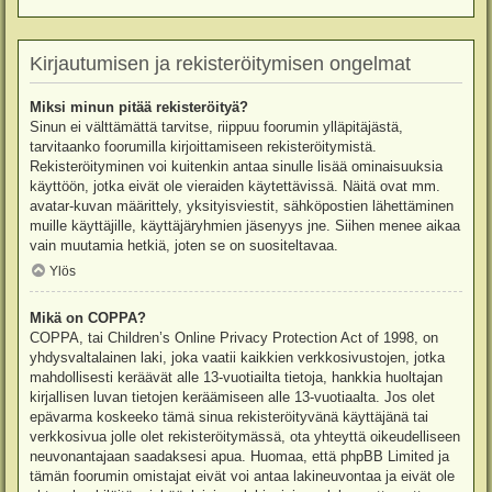
Kirjautumisen ja rekisteröitymisen ongelmat
Miksi minun pitää rekisteröityä?
Sinun ei välttämättä tarvitse, riippuu foorumin ylläpitäjästä,
tarvitaanko foorumilla kirjoittamiseen rekisteröitymistä.
Rekisteröityminen voi kuitenkin antaa sinulle lisää ominaisuuksia
käyttöön, jotka eivät ole vieraiden käytettävissä. Näitä ovat mm.
avatar-kuvan määrittely, yksityisviestit, sähköpostien lähettäminen
muille käyttäjille, käyttäjäryhmien jäsenyys jne. Siihen menee aikaa
vain muutamia hetkiä, joten se on suositeltavaa.
Ylös
Mikä on COPPA?
COPPA, tai Children’s Online Privacy Protection Act of 1998, on
yhdysvaltalainen laki, joka vaatii kaikkien verkkosivustojen, jotka
mahdollisesti keräävät alle 13-vuotiailta tietoja, hankkia huoltajan
kirjallisen luvan tietojen keräämiseen alle 13-vuotiaalta. Jos olet
epävarma koskeeko tämä sinua rekisteröityvänä käyttäjänä tai
verkkosivua jolle olet rekisteröitymässä, ota yhteyttä oikeudelliseen
neuvonantajaan saadaksesi apua. Huomaa, että phpBB Limited ja
tämän foorumin omistajat eivät voi antaa lakineuvontaa ja eivät ole