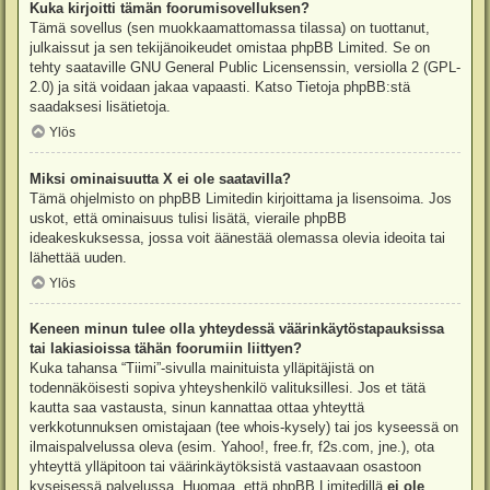
Kuka kirjoitti tämän foorumisovelluksen?
Tämä sovellus (sen muokkaamattomassa tilassa) on tuottanut,
julkaissut ja sen tekijänoikeudet omistaa
phpBB Limited
. Se on
tehty saataville GNU General Public Licensenssin, versiolla 2 (GPL-
2.0) ja sitä voidaan jakaa vapaasti. Katso
Tietoja phpBB:stä
saadaksesi lisätietoja.
Ylös
Miksi ominaisuutta X ei ole saatavilla?
Tämä ohjelmisto on phpBB Limitedin kirjoittama ja lisensoima. Jos
uskot, että ominaisuus tulisi lisätä, vieraile
phpBB
ideakeskuksessa
, jossa voit äänestää olemassa olevia ideoita tai
lähettää uuden.
Ylös
Keneen minun tulee olla yhteydessä väärinkäytöstapauksissa
tai lakiasioissa tähän foorumiin liittyen?
Kuka tahansa “Tiimi”-sivulla mainituista ylläpitäjistä on
todennäköisesti sopiva yhteyshenkilö valituksillesi. Jos et tätä
kautta saa vastausta, sinun kannattaa ottaa yhteyttä
verkkotunnuksen omistajaan (tee
whois-kysely
) tai jos kyseessä on
ilmaispalvelussa oleva (esim. Yahoo!, free.fr, f2s.com, jne.), ota
yhteyttä ylläpitoon tai väärinkäytöksistä vastaavaan osastoon
kyseisessä palvelussa. Huomaa, että phpBB Limitedillä
ei ole