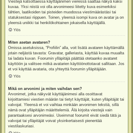
Viestejä katsottaessa käyttäjänimen vieressä saattaa näkyä kaksi
kuvaa. Yksi niistä voi olla arvonimeesi liitetty kuva esimerkiksi
tähtien, laatikoiden tai pisteiden muodossa viestimäärästäsi tai
statuksestasi riippuen. Toinen, yleensä isompi kuva on avatar ja on
yleensä uniikki tai henkilökohtainen jokaisella käyttäjällä.
Ylös
Miten asetan avataren?
Omissa asetuksissa, “Profiilin” alla, voit lisätä avataren käyttämällä
jotain neljästä tavasta: Gravatar, galleriasta, käyttää kuvaa muualta
tai ladata kuvan. Foorumin ylläpitäjä päättää otetaanko avataret
käyttöön ja valitsee mitkä avatarien käyttöönottotavat sallitaan. Jos
et voi käyttää avataria, ota yhteyttä foorumin ylläpitäjään.
Ylös
Mikä on arvonimi ja miten vaihdan sen?
Arvonimet, jotka näkyvät käyttäjänimesi alla osoittavat
kirjoittamiesi viestien määrän tai tietyt käyttäjät, kuten ylläpitäjät tai
valvojat. Yleensä et voi vaihtaa minkään arvonimen tekstiä, sillä
nämä ovat ylläpitäjän määrittelemiä. Älä kirjoita viestejä vain
parantaaksesi arvonimeäsi. Useimmat foorumit eivät siedä tätä ja
valvojat tai ylläpitäjät voivat yksinkertaisesti pienentää
viestilaskuriasi.