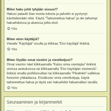
Miksi haku johti tyhjään sivuun!?
Hakusi palautti liian monta tulosta ja palvelin ei pystynyt
käsittelemään niitä. Käytä “Tarkennettua hakua” ja ole tarkempi
hakuehdoissa ja alueissa joilta etsit.
Ylös
Miten etsin käyttäjiä?
Vieraile “Käyttäjät”-sivulla ja klikkaa “Etsi käyttäjä”-linkkiä.
Ylös
Miten löydän omat viestini ja viestiketjuni?
Omat viestisi näet klikkaamalla “Katso omia viestejäsi”-linkkiä
omissa asetuksissa tai klikkaamalla “Etsi käyttäjän viesteistä”-
linkkiä omalla profiilisivullasi tai klikkaamalla “Pikalinkit”-valikkoa
foorumin ylälaidassa. Etsiäksesi omia viestiketjuja, käytä
tarkennettua hakua ja täytä sen hakuehdot haluamallasi tavalla.
Ylös
Seuraaminen ja kirjanmerkit