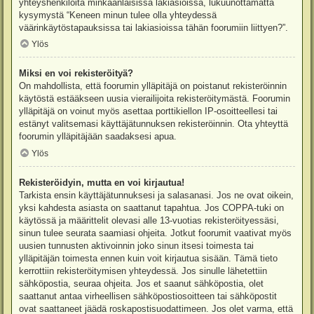
yhteyshenkilöitä minkäänlaisissa lakiasioissa, lukuunottamatta
kysymystä “Keneen minun tulee olla yhteydessä
väärinkäytöstapauksissa tai lakiasioissa tähän foorumiin liittyen?”.
Ylös
Miksi en voi rekisteröityä?
On mahdollista, että foorumin ylläpitäjä on poistanut rekisteröinnin
käytöstä estääkseen uusia vierailijoita rekisteröitymästä. Foorumin
ylläpitäjä on voinut myös asettaa porttikiellon IP-osoitteellesi tai
estänyt valitsemasi käyttäjätunnuksen rekisteröinnin. Ota yhteyttä
foorumin ylläpitäjään saadaksesi apua.
Ylös
Rekisteröidyin, mutta en voi kirjautua!
Tarkista ensin käyttäjätunnuksesi ja salasanasi. Jos ne ovat oikein,
yksi kahdesta asiasta on saattanut tapahtua. Jos COPPA-tuki on
käytössä ja määrittelit olevasi alle 13-vuotias rekisteröityessäsi,
sinun tulee seurata saamiasi ohjeita. Jotkut foorumit vaativat myös
uusien tunnusten aktivoinnin joko sinun itsesi toimesta tai
ylläpitäjän toimesta ennen kuin voit kirjautua sisään. Tämä tieto
kerrottiin rekisteröitymisen yhteydessä. Jos sinulle lähetettiin
sähköpostia, seuraa ohjeita. Jos et saanut sähköpostia, olet
saattanut antaa virheellisen sähköpostiosoitteen tai sähköpostit
ovat saattaneet jäädä roskapostisuodattimeen. Jos olet varma, että