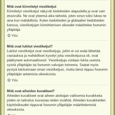
Mitä ovat kiinnitetyt viestiketjut
Kiinnitetyt viestiketjut näkyvät tiedotteiden alapuolella ja ovat vain
etusivulla. Ne ovat yleensä aika tärkeitä, joten sinun tulisi lukea ne
aina kun mahdollista. Kuten tiedotteiden ja globaalien tiedotteiden
kanssa, viestiketjujen kiinnittämisen oikeudet määrittelee foorumin
ylläpitäjä.
Ylös
Mitä ovat lukitut viestiketjut?
Lukitut viestiketjut ovat viestiketjuja, joihin ei voi enää lähettää
vastauksia ja mahdolliset kyselyt joita viestiketjussa oli, ovat
päättyneet automaattisesti. Viestiketjuja voidaan lukita useista
syistä ylläpitäjän tai foorumin valvojan toimesta. Saatat myös
pystyä lukitsemaan oman viestiketjusi, mutta tämä riippuu foorumin
ylläpitäjän antamista oikeuksista.
Ylös
Mitä ovat aiheiden kuvakkeet?
Aiheiden kuvakkeet ovat aiheen aloittajan valitsemia kuvakkeita
joiden on tarkoitus kuvastaa niiden sisältöä. Aiheiden kuvakkeiden
käyttöoikeudet riippuvat foorumin ylläpitäjän määrittelemistä
oikeuksista.