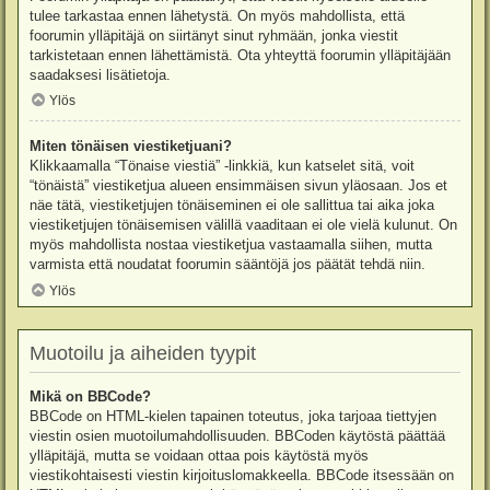
tulee tarkastaa ennen lähetystä. On myös mahdollista, että
foorumin ylläpitäjä on siirtänyt sinut ryhmään, jonka viestit
tarkistetaan ennen lähettämistä. Ota yhteyttä foorumin ylläpitäjään
saadaksesi lisätietoja.
Ylös
Miten tönäisen viestiketjuani?
Klikkaamalla “Tönaise viestiä” -linkkiä, kun katselet sitä, voit
“tönäistä” viestiketjua alueen ensimmäisen sivun yläosaan. Jos et
näe tätä, viestiketjujen tönäiseminen ei ole sallittua tai aika joka
viestiketjujen tönäisemisen välillä vaaditaan ei ole vielä kulunut. On
myös mahdollista nostaa viestiketjua vastaamalla siihen, mutta
varmista että noudatat foorumin sääntöjä jos päätät tehdä niin.
Ylös
Muotoilu ja aiheiden tyypit
Mikä on BBCode?
BBCode on HTML-kielen tapainen toteutus, joka tarjoaa tiettyjen
viestin osien muotoilumahdollisuuden. BBCoden käytöstä päättää
ylläpitäjä, mutta se voidaan ottaa pois käytöstä myös
viestikohtaisesti viestin kirjoituslomakkeella. BBCode itsessään on