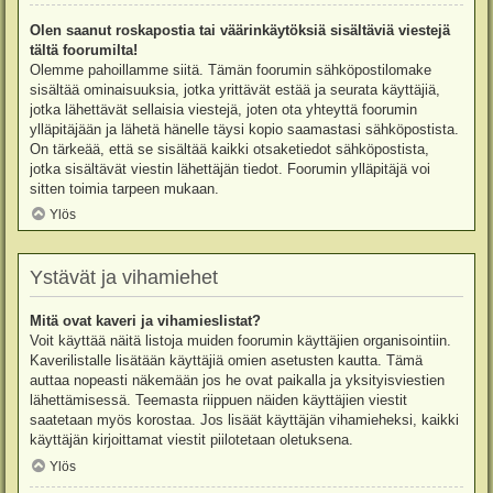
Olen saanut roskapostia tai väärinkäytöksiä sisältäviä viestejä
tältä foorumilta!
Olemme pahoillamme siitä. Tämän foorumin sähköpostilomake
sisältää ominaisuuksia, jotka yrittävät estää ja seurata käyttäjiä,
jotka lähettävät sellaisia viestejä, joten ota yhteyttä foorumin
ylläpitäjään ja lähetä hänelle täysi kopio saamastasi sähköpostista.
On tärkeää, että se sisältää kaikki otsaketiedot sähköpostista,
jotka sisältävät viestin lähettäjän tiedot. Foorumin ylläpitäjä voi
sitten toimia tarpeen mukaan.
Ylös
Ystävät ja vihamiehet
Mitä ovat kaveri ja vihamieslistat?
Voit käyttää näitä listoja muiden foorumin käyttäjien organisointiin.
Kaverilistalle lisätään käyttäjiä omien asetusten kautta. Tämä
auttaa nopeasti näkemään jos he ovat paikalla ja yksityisviestien
lähettämisessä. Teemasta riippuen näiden käyttäjien viestit
saatetaan myös korostaa. Jos lisäät käyttäjän vihamieheksi, kaikki
käyttäjän kirjoittamat viestit piilotetaan oletuksena.
Ylös