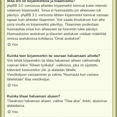
Mikä ero on kirjanmerkillä ja tilaamisella?
phpBB 3.0 -versiossa aiheiden kirjanmerkit toimivat kuten internet-
selaimen kirjanmerkit. Sinua ei huomautettu jos aiheeseen tuli
päivitys. phpBB 3.1 -versiosta lähtien kirjanmerkit toimivat samaan
tapaan kuin aiheiden tilaaminen. Voit saada ilmoituksen kun aihe
josta sinulla on kirjanmerkki päivittyy. Tilaaminen puolestaan
huomauttaa sinua kun aiheeseen tai foorumiin tulee päivitys.
Huomautusten asetukset ja tilausten asetukset voidaan määrittää
omissa asetuksissa kohdassa “Omat asetukset”.
Ylös
Kuinka teen kirjanmerkin tai seuraan haluamaani aihetta?
Voit tehdä kirjanmekin tai tilata haluamasi aiheen valitsemalla
sopivan linkin “Aiheen työkalut” -valikossa, joka on sijoitettu
kätevästi keskustelun ylä- ja alalaidan lähelle.
Viestiketjuun vastaaminen ja valinta “Huomauta kun vastaus
lähetetään” tilaa viestiketjun.
Ylös
Kuinka tilaan haluamani alueen?
Tilataksesi haluamasi alueen, valitse “Tilaa alue” -linkki, aluesivun
alalaidassa.
Ylös