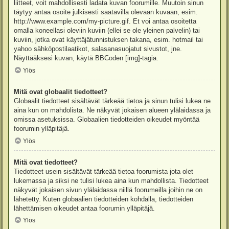
liitteet, voit mahdollisesti ladata kuvan foorumille. Muutoin sinun
täytyy antaa osoite julkisesti saatavilla olevaan kuvaan, esim.
http://www.example.com/my-picture.gif. Et voi antaa osoitetta
omalla koneellasi oleviin kuviin (ellei se ole yleinen palvelin) tai
kuviin, jotka ovat käyttäjätunnistuksen takana, esim. hotmail tai
yahoo sähköpostilaatikot, salasanasuojatut sivustot, jne.
Näyttääksesi kuvan, käytä BBCoden [img]-tagia.
Ylös
Mitä ovat globaalit tiedotteet?
Globaalit tiedotteet sisältävät tärkeää tietoa ja sinun tulisi lukea ne
aina kun on mahdolista. Ne näkyvät jokaisen alueen ylälaidassa ja
omissa asetuksissa. Globaalien tiedotteiden oikeudet myöntää
foorumin ylläpitäjä.
Ylös
Mitä ovat tiedotteet?
Tiedotteet usein sisältävät tärkeää tietoa foorumista jota olet
lukemassa ja siksi ne tulisi lukea aina kun mahdollista. Tiedotteet
näkyvät jokaisen sivun ylälaidassa niillä foorumeilla joihin ne on
lähetetty. Kuten globaalien tiedotteiden kohdalla, tiedotteiden
lähettämisen oikeudet antaa foorumin ylläpitäjä.
Ylös