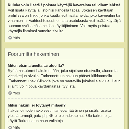
Kuinka voin lisätä / poistaa käyttäjiä kavereista tai vihamiehistä
Voit lisätä käyttäjiä listoihisi kahdella tapaa. Jokaisen käyttäjän
profiilissa on linkki jonka kautta voit lisätä heidät joko kavereihin tai
vihamiehiin. Vaihtoehtoisesti omista asetuksista voit lisätä käyttäjiä
suoraan syöttämällä heidän käyttäjänimen. Voit myös poistaa
käyttäjiä listaltasi samalta sivulta.
Ylös
Foorumilta hakeminen
Miten etsin alueelta tai alueilta?
Syötä hakutermi hakukenttään, joka sijaitsee etusivulla, alueen tai
viestiketjun sivulla. Tarkennettuun hakuun pääset klikkaamalla
“Tarkennettu haku”-linkkiä joka on saatavilla jokaisella sivulla. Haun
sijainti voi riippua käyttämästäsi tyylistä.
Ylös
Miksi hakuni ei löytänyt mitään?
Hakusi oli todennäköisesti liian epämääräinen ja sisälsi useita
yleisiä termejä, joita phpBB ei ole indeksoinut. Ole tarkempi ja
käytä Tarkennetun haun valintoja.
Ylös