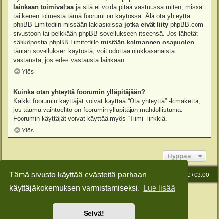
lainkaan toimivaltaa
ja sitä ei voida pitää vastuussa miten, missä
tai kenen toimesta tämä foorumi on käytössä. Älä ota yhteyttä
phpBB Limitediin missään lakiasioissa
jotka eivät liity
phpBB.com-
sivustoon tai pelkkään phpBB-sovellukseen itseensä. Jos lähetät
sähköpostia phpBB Limitedille
mistään kolmannen osapuolen
tämän sovelluksen käytöstä, voit odottaa niukkasanaista
vastausta, jos edes vastausta lainkaan.
Ylös
Kuinka otan yhteyttä foorumin ylläpitäjään?
Kaikki foorumin käyttäjät voivat käyttää “Ota yhteyttä” -lomaketta,
jos täämä vaihtoehto on foorumin ylläpitäjän mahdollistama.
Foorumin käyttäjät voivat käyttää myös “Tiimi”-linkkiä.
Ylös
Hyppää
Tämä sivusto käyttää evästeitä parhaan
Etusivu
Viesti Ylläpidolle
Kaikki ajat ovat
UTC+03:00
käyttäjäkokemuksen varmistamiseksi.
Lue lisää
Keskustelufoorumin ohjelmisto
phpBB
® Forum Software © phpBB Limited
Käännös: phpBB Suomi (lurttinen, harritapio, Pettis)
Style: Green-Style-Slim by Joyce&Luna
phpBB-Style-Design
Selvä!
Yksityisyys
|
Ehdot