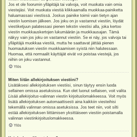
Jos et ole foorumin ylläpitäjä tai valvoja, voit muokata vain omia
viestejäsi. Voit muokata viestiä klikkaamalla muokkaa-painiketta
haluamassasi viestissä. Joskus painike toimii vain tietyn ajan
viestin luomisen jälkeen. Jos joku on jo vastannut viestiin, löydät
viestiketjuun palatessasi pienen tekstin viestisi alla, joka kertoo
viestin muokkauskertojen lukumäärän ja muokkausajan. Tämä
näkyy vain jos joku on vastannut viestiin. Se ei näy, jos valvoja tai
ylläpitäjä muokkaa viestiä, mutta he saattavat jättää pienen
huomautuksen viestin muokkaamisen syistä niin halutessaan.
Huomaa, että normaalit käyttäjät eivät voi poistaa viestejä, jos
niihin on joku vastannut.
Ylös
Miten liitän allekirjoituksen viestiini?
Lisätäksesi allekirjoituksen viestiisi, sinun täytyy ensin luoda
sellainen omissa asetuksissa. Kun olet luonut sellaisen, voit valita
Lisää allekirjoitus
-valinnan viestin kirjoituslomakkeessa. Voit myös
lisätä allekirjoituksen automaattisesti aina kaikkiin viesteihisi
tekemällä valinnan omissa asetuksissa. Jos teet niin, voit silti
estää allekirjoituksen liittämisen yksittäiseen viestiin poistamalla
valinnan viestinkirjoituslomakkeessa.
Ylös