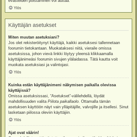
evästeiden poistaminen voi auttaa.
Ylös
Käyttäjän asetukset
Miten muutan asetuksiani?
Jos olet rekisteröitynyt käyttäjä, kaikki asetuksesi tallennetaan
foorumin tietokantaan. Muokataksesi niitä, vieraile omissa
asetuksissa, johon vievä linkki löytyy yleensä klikkaamalla
käyttäjänimeäsi foorumin sivujen ylälaidassa. Tätä kautta voit
muokata asetuksiasi ja valintojasi.
Ylös
Kuinka estän käyttäjänimeni näkymisen paikalla olevissa
käyttäjissä?
Omissa asetuksissasi, “Asetukset”-välilehdellä, löydät
mahdollisuuden valita
Piilota paikallaolo
. Ottamalla tämän
asetuksen käyttöön näyt vain ylläpitäjille, valvojille ja itsellesi. Sinut
lasketaan piilossa oleviin käyttäjiin.
Ylös
Ajat ovat väärin!