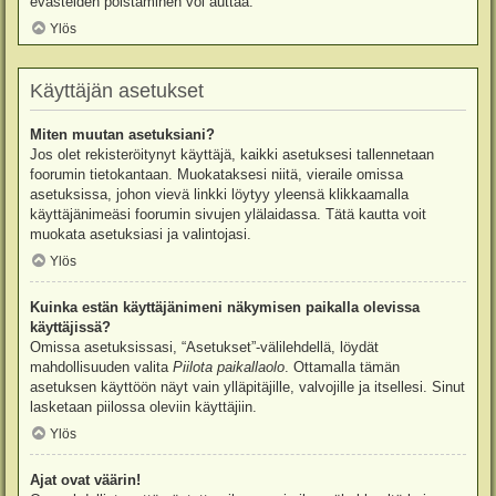
evästeiden poistaminen voi auttaa.
Ylös
Käyttäjän asetukset
Miten muutan asetuksiani?
Jos olet rekisteröitynyt käyttäjä, kaikki asetuksesi tallennetaan
foorumin tietokantaan. Muokataksesi niitä, vieraile omissa
asetuksissa, johon vievä linkki löytyy yleensä klikkaamalla
käyttäjänimeäsi foorumin sivujen ylälaidassa. Tätä kautta voit
muokata asetuksiasi ja valintojasi.
Ylös
Kuinka estän käyttäjänimeni näkymisen paikalla olevissa
käyttäjissä?
Omissa asetuksissasi, “Asetukset”-välilehdellä, löydät
mahdollisuuden valita
Piilota paikallaolo
. Ottamalla tämän
asetuksen käyttöön näyt vain ylläpitäjille, valvojille ja itsellesi. Sinut
lasketaan piilossa oleviin käyttäjiin.
Ylös
Ajat ovat väärin!