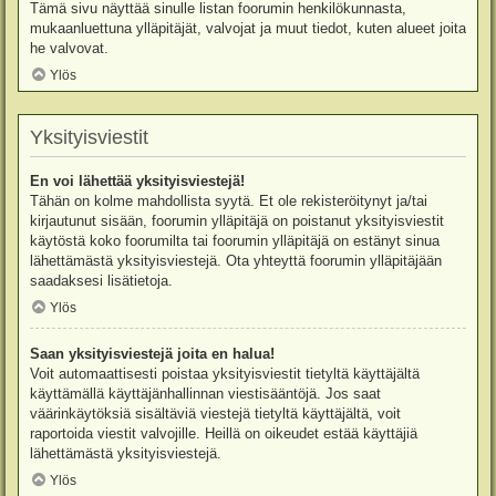
Tämä sivu näyttää sinulle listan foorumin henkilökunnasta,
mukaanluettuna ylläpitäjät, valvojat ja muut tiedot, kuten alueet joita
he valvovat.
Ylös
Yksityisviestit
En voi lähettää yksityisviestejä!
Tähän on kolme mahdollista syytä. Et ole rekisteröitynyt ja/tai
kirjautunut sisään, foorumin ylläpitäjä on poistanut yksityisviestit
käytöstä koko foorumilta tai foorumin ylläpitäjä on estänyt sinua
lähettämästä yksityisviestejä. Ota yhteyttä foorumin ylläpitäjään
saadaksesi lisätietoja.
Ylös
Saan yksityisviestejä joita en halua!
Voit automaattisesti poistaa yksityisviestit tietyltä käyttäjältä
käyttämällä käyttäjänhallinnan viestisääntöjä. Jos saat
väärinkäytöksiä sisältäviä viestejä tietyltä käyttäjältä, voit
raportoida viestit valvojille. Heillä on oikeudet estää käyttäjiä
lähettämästä yksityisviestejä.
Ylös