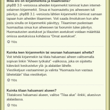
Mikä ero on kirjanmerkillä ja tilaamisella?
phpBB 3.0 -versiossa aiheiden kirjanmerkit toimivat kuten internet-
selaimen kirjanmerkit. Sinua ei huomautettu jos aiheeseen tuli
päivitys. phpBB 3.1 -versiosta lähtien kirjanmerkit toimivat samaan
tapaan kuin aiheiden tilaaminen. Voit saada ilmoituksen kun aihe
josta sinulla on kirjanmerkki päivittyy. Tilaaminen puolestaan
huomauttaa sinua kun aiheeseen tai foorumiin tulee päivitys.
Huomautusten asetukset ja tilausten asetukset voidaan määrittää
omissa asetuksissa kohdassa “Omat asetukset”.
Ylös
Kuinka teen kirjanmerkin tai seuraan haluamaani aihetta?
Voit tehdä kirjanmekin tai tilata haluamasi aiheen valitsemalla
sopivan linkin “Aiheen työkalut” -valikossa, joka on sijoitettu
kätevästi keskustelun ylä- ja alalaidan lähelle.
Viestiketjuun vastaaminen ja valinta “Huomauta kun vastaus
lähetetään” tilaa viestiketjun.
Ylös
Kuinka tilaan haluamani alueen?
Tilataksesi haluamasi alueen, valitse “Tilaa alue” -linkki, aluesivun
alalaidassa.
Ylös