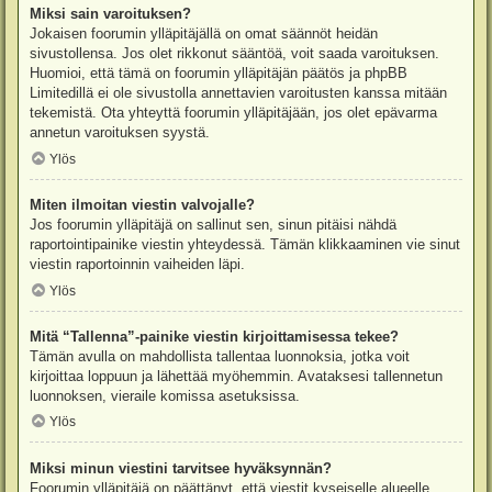
Miksi sain varoituksen?
Jokaisen foorumin ylläpitäjällä on omat säännöt heidän
sivustollensa. Jos olet rikkonut sääntöä, voit saada varoituksen.
Huomioi, että tämä on foorumin ylläpitäjän päätös ja phpBB
Limitedillä ei ole sivustolla annettavien varoitusten kanssa mitään
tekemistä. Ota yhteyttä foorumin ylläpitäjään, jos olet epävarma
annetun varoituksen syystä.
Ylös
Miten ilmoitan viestin valvojalle?
Jos foorumin ylläpitäjä on sallinut sen, sinun pitäisi nähdä
raportointipainike viestin yhteydessä. Tämän klikkaaminen vie sinut
viestin raportoinnin vaiheiden läpi.
Ylös
Mitä “Tallenna”-painike viestin kirjoittamisessa tekee?
Tämän avulla on mahdollista tallentaa luonnoksia, jotka voit
kirjoittaa loppuun ja lähettää myöhemmin. Avataksesi tallennetun
luonnoksen, vieraile komissa asetuksissa.
Ylös
Miksi minun viestini tarvitsee hyväksynnän?
Foorumin ylläpitäjä on päättänyt, että viestit kyseiselle alueelle