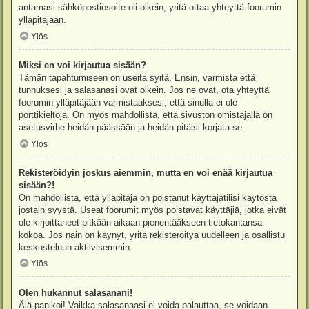
antamasi sähköpostiosoite oli oikein, yritä ottaa yhteyttä foorumin
ylläpitäjään.
Ylös
Miksi en voi kirjautua sisään?
Tämän tapahtumiseen on useita syitä. Ensin, varmista että
tunnuksesi ja salasanasi ovat oikein. Jos ne ovat, ota yhteyttä
foorumin ylläpitäjään varmistaaksesi, että sinulla ei ole
porttikieltoja. On myös mahdollista, että sivuston omistajalla on
asetusvirhe heidän päässään ja heidän pitäisi korjata se.
Ylös
Rekisteröidyin joskus aiemmin, mutta en voi enää kirjautua
sisään?!
On mahdollista, että ylläpitäjä on poistanut käyttäjätilisi käytöstä
jostain syystä. Useat foorumit myös poistavat käyttäjiä, jotka eivät
ole kirjoittaneet pitkään aikaan pienentääkseen tietokantansa
kokoa. Jos näin on käynyt, yritä rekisteröityä uudelleen ja osallistu
keskusteluun aktiivisemmin.
Ylös
Olen hukannut salasanani!
Älä panikoi! Vaikka salasanaasi ei voida palauttaa, se voidaan