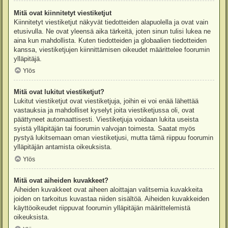
Mitä ovat kiinnitetyt viestiketjut
Kiinnitetyt viestiketjut näkyvät tiedotteiden alapuolella ja ovat vain
etusivulla. Ne ovat yleensä aika tärkeitä, joten sinun tulisi lukea ne
aina kun mahdollista. Kuten tiedotteiden ja globaalien tiedotteiden
kanssa, viestiketjujen kiinnittämisen oikeudet määrittelee foorumin
ylläpitäjä.
Ylös
Mitä ovat lukitut viestiketjut?
Lukitut viestiketjut ovat viestiketjuja, joihin ei voi enää lähettää
vastauksia ja mahdolliset kyselyt joita viestiketjussa oli, ovat
päättyneet automaattisesti. Viestiketjuja voidaan lukita useista
syistä ylläpitäjän tai foorumin valvojan toimesta. Saatat myös
pystyä lukitsemaan oman viestiketjusi, mutta tämä riippuu foorumin
ylläpitäjän antamista oikeuksista.
Ylös
Mitä ovat aiheiden kuvakkeet?
Aiheiden kuvakkeet ovat aiheen aloittajan valitsemia kuvakkeita
joiden on tarkoitus kuvastaa niiden sisältöä. Aiheiden kuvakkeiden
käyttöoikeudet riippuvat foorumin ylläpitäjän määrittelemistä
oikeuksista.