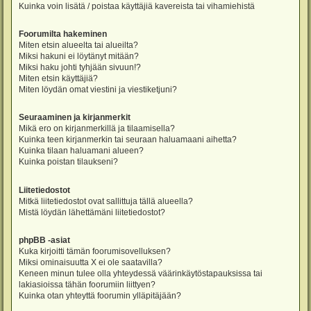
Kuinka voin lisätä / poistaa käyttäjiä kavereista tai vihamiehistä
Foorumilta hakeminen
Miten etsin alueelta tai alueilta?
Miksi hakuni ei löytänyt mitään?
Miksi haku johti tyhjään sivuun!?
Miten etsin käyttäjiä?
Miten löydän omat viestini ja viestiketjuni?
Seuraaminen ja kirjanmerkit
Mikä ero on kirjanmerkillä ja tilaamisella?
Kuinka teen kirjanmerkin tai seuraan haluamaani aihetta?
Kuinka tilaan haluamani alueen?
Kuinka poistan tilaukseni?
Liitetiedostot
Mitkä liitetiedostot ovat sallittuja tällä alueella?
Mistä löydän lähettämäni liitetiedostot?
phpBB -asiat
Kuka kirjoitti tämän foorumisovelluksen?
Miksi ominaisuutta X ei ole saatavilla?
Keneen minun tulee olla yhteydessä väärinkäytöstapauksissa tai
lakiasioissa tähän foorumiin liittyen?
Kuinka otan yhteyttä foorumin ylläpitäjään?