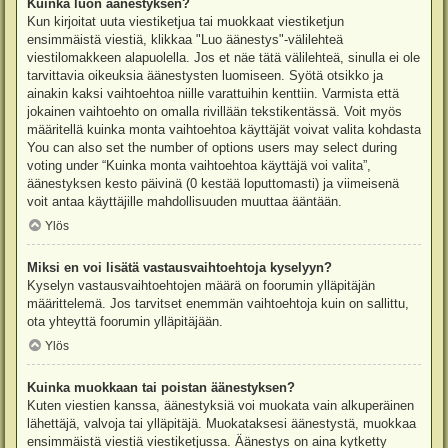
Kuinka luon äänestyksen?
Kun kirjoitat uuta viestiketjua tai muokkaat viestiketjun
ensimmäistä viestiä, klikkaa "Luo äänestys"-välilehteä
viestilomakkeen alapuolella. Jos et näe tätä välilehteä, sinulla ei ole
tarvittavia oikeuksia äänestysten luomiseen. Syötä otsikko ja
ainakin kaksi vaihtoehtoa niille varattuihin kenttiin. Varmista että
jokainen vaihtoehto on omalla rivillään tekstikentässä. Voit myös
määritellä kuinka monta vaihtoehtoa käyttäjät voivat valita kohdasta
You can also set the number of options users may select during
voting under “Kuinka monta vaihtoehtoa käyttäjä voi valita”,
äänestyksen kesto päivinä (0 kestää loputtomasti) ja viimeisenä
voit antaa käyttäjille mahdollisuuden muuttaa ääntään.
Ylös
Miksi en voi lisätä vastausvaihtoehtoja kyselyyn?
Kyselyn vastausvaihtoehtojen määrä on foorumin ylläpitäjän
määrittelemä. Jos tarvitset enemmän vaihtoehtoja kuin on sallittu,
ota yhteyttä foorumin ylläpitäjään.
Ylös
Kuinka muokkaan tai poistan äänestyksen?
Kuten viestien kanssa, äänestyksiä voi muokata vain alkuperäinen
lähettäjä, valvoja tai ylläpitäjä. Muokataksesi äänestystä, muokkaa
ensimmäistä viestiä viestiketjussa. Äänestys on aina kytketty