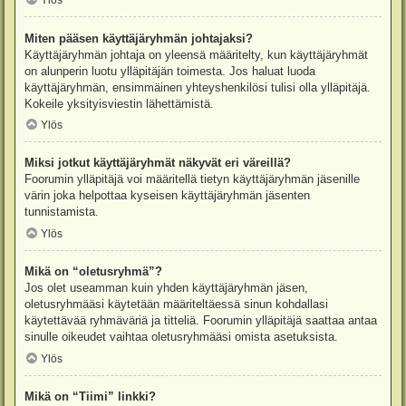
Ylös
Miten pääsen käyttäjäryhmän johtajaksi?
Käyttäjäryhmän johtaja on yleensä määritelty, kun käyttäjäryhmät
on alunperin luotu ylläpitäjän toimesta. Jos haluat luoda
käyttäjäryhmän, ensimmäinen yhteyshenkilösi tulisi olla ylläpitäjä.
Kokeile yksityisviestin lähettämistä.
Ylös
Miksi jotkut käyttäjäryhmät näkyvät eri väreillä?
Foorumin ylläpitäjä voi määritellä tietyn käyttäjäryhmän jäsenille
värin joka helpottaa kyseisen käyttäjäryhmän jäsenten
tunnistamista.
Ylös
Mikä on “oletusryhmä”?
Jos olet useamman kuin yhden käyttäjäryhmän jäsen,
oletusryhmääsi käytetään määriteltäessä sinun kohdallasi
käytettävää ryhmäväriä ja titteliä. Foorumin ylläpitäjä saattaa antaa
sinulle oikeudet vaihtaa oletusryhmääsi omista asetuksista.
Ylös
Mikä on “Tiimi” linkki?