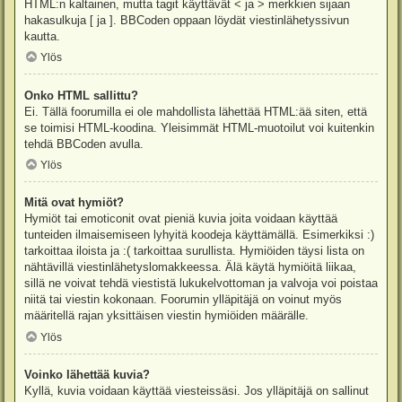
HTML:n kaltainen, mutta tagit käyttävät < ja > merkkien sijaan
hakasulkuja [ ja ]. BBCoden oppaan löydät viestinlähetyssivun
kautta.
Ylös
Onko HTML sallittu?
Ei. Tällä foorumilla ei ole mahdollista lähettää HTML:ää siten, että
se toimisi HTML-koodina. Yleisimmät HTML-muotoilut voi kuitenkin
tehdä BBCoden avulla.
Ylös
Mitä ovat hymiöt?
Hymiöt tai emoticonit ovat pieniä kuvia joita voidaan käyttää
tunteiden ilmaisemiseen lyhyitä koodeja käyttämällä. Esimerkiksi :)
tarkoittaa iloista ja :( tarkoittaa surullista. Hymiöiden täysi lista on
nähtävillä viestinlähetyslomakkeessa. Älä käytä hymiöitä liikaa,
sillä ne voivat tehdä viestistä lukukelvottoman ja valvoja voi poistaa
niitä tai viestin kokonaan. Foorumin ylläpitäjä on voinut myös
määritellä rajan yksittäisen viestin hymiöiden määrälle.
Ylös
Voinko lähettää kuvia?
Kyllä, kuvia voidaan käyttää viesteissäsi. Jos ylläpitäjä on sallinut