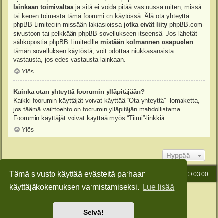
lainkaan toimivaltaa
ja sitä ei voida pitää vastuussa miten, missä
tai kenen toimesta tämä foorumi on käytössä. Älä ota yhteyttä
phpBB Limitediin missään lakiasioissa
jotka eivät liity
phpBB.com-
sivustoon tai pelkkään phpBB-sovellukseen itseensä. Jos lähetät
sähköpostia phpBB Limitedille
mistään kolmannen osapuolen
tämän sovelluksen käytöstä, voit odottaa niukkasanaista
vastausta, jos edes vastausta lainkaan.
Ylös
Kuinka otan yhteyttä foorumin ylläpitäjään?
Kaikki foorumin käyttäjät voivat käyttää “Ota yhteyttä” -lomaketta,
jos täämä vaihtoehto on foorumin ylläpitäjän mahdollistama.
Foorumin käyttäjät voivat käyttää myös “Tiimi”-linkkiä.
Ylös
Hyppää
Tämä sivusto käyttää evästeitä parhaan
Etusivu
Viesti Ylläpidolle
Kaikki ajat ovat
UTC+03:00
käyttäjäkokemuksen varmistamiseksi.
Lue lisää
Keskustelufoorumin ohjelmisto
phpBB
® Forum Software © phpBB Limited
Käännös: phpBB Suomi (lurttinen, harritapio, Pettis)
Style: Green-Style-Slim by Joyce&Luna
phpBB-Style-Design
Selvä!
Yksityisyys
|
Ehdot