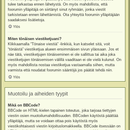
tulee tarkastaa ennen lähetystä. On myös mahdollista, että
foorumin ylläpitäjä on siirtänyt sinut ryhmään, jonka viestit
tarkistetaan ennen lähettämistä. Ota yhteyttä foorumin ylläpitäjään
saadaksesi lisätietoja.
Ylös
Miten tönäisen viestiketjuani?
Klikkaamalla “Tönaise viestiä” -linkkiä, kun katselet sitä, voit
“tönäistä” viestiketjua alueen ensimmäisen sivun yläosaan. Jos et
näe tätä, viestiketjujen tönäiseminen ei ole sallittua tai aika joka
viestiketjujen tönäisemisen välillä vaaditaan ei ole vielä kulunut. On
myös mahdollista nostaa viestiketjua vastaamalla siihen, mutta
varmista että noudatat foorumin sääntöjä jos päätät tehdä niin.
Ylös
Muotoilu ja aiheiden tyypit
Mikä on BBCode?
BBCode on HTML-kielen tapainen toteutus, joka tarjoaa tiettyjen
viestin osien muotoilumahdollisuuden. BBCoden käytöstä päättää
ylläpitäjä, mutta se voidaan ottaa pois käytöstä myös
viestikohtaisesti viestin kirjoituslomakkeella. BBCode itsessään on