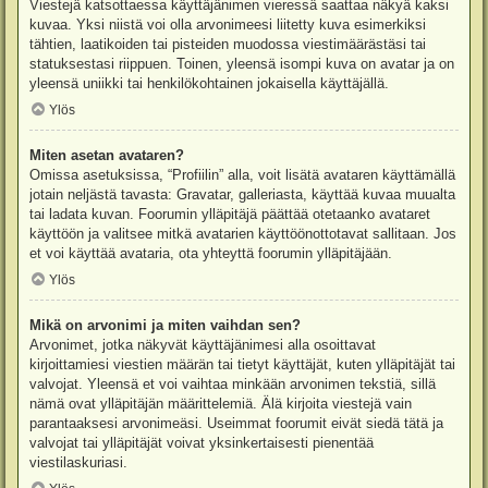
Viestejä katsottaessa käyttäjänimen vieressä saattaa näkyä kaksi
kuvaa. Yksi niistä voi olla arvonimeesi liitetty kuva esimerkiksi
tähtien, laatikoiden tai pisteiden muodossa viestimäärästäsi tai
statuksestasi riippuen. Toinen, yleensä isompi kuva on avatar ja on
yleensä uniikki tai henkilökohtainen jokaisella käyttäjällä.
Ylös
Miten asetan avataren?
Omissa asetuksissa, “Profiilin” alla, voit lisätä avataren käyttämällä
jotain neljästä tavasta: Gravatar, galleriasta, käyttää kuvaa muualta
tai ladata kuvan. Foorumin ylläpitäjä päättää otetaanko avataret
käyttöön ja valitsee mitkä avatarien käyttöönottotavat sallitaan. Jos
et voi käyttää avataria, ota yhteyttä foorumin ylläpitäjään.
Ylös
Mikä on arvonimi ja miten vaihdan sen?
Arvonimet, jotka näkyvät käyttäjänimesi alla osoittavat
kirjoittamiesi viestien määrän tai tietyt käyttäjät, kuten ylläpitäjät tai
valvojat. Yleensä et voi vaihtaa minkään arvonimen tekstiä, sillä
nämä ovat ylläpitäjän määrittelemiä. Älä kirjoita viestejä vain
parantaaksesi arvonimeäsi. Useimmat foorumit eivät siedä tätä ja
valvojat tai ylläpitäjät voivat yksinkertaisesti pienentää
viestilaskuriasi.