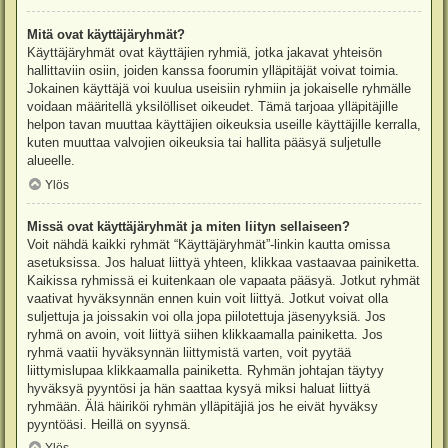
Mitä ovat käyttäjäryhmät?
Käyttäjäryhmät ovat käyttäjien ryhmiä, jotka jakavat yhteisön
hallittaviin osiin, joiden kanssa foorumin ylläpitäjät voivat toimia.
Jokainen käyttäjä voi kuulua useisiin ryhmiin ja jokaiselle ryhmälle
voidaan määritellä yksilölliset oikeudet. Tämä tarjoaa ylläpitäjille
helpon tavan muuttaa käyttäjien oikeuksia useille käyttäjille kerralla,
kuten muuttaa valvojien oikeuksia tai hallita pääsyä suljetulle
alueelle.
Ylös
Missä ovat käyttäjäryhmät ja miten liityn sellaiseen?
Voit nähdä kaikki ryhmät “Käyttäjäryhmät”-linkin kautta omissa
asetuksissa. Jos haluat liittyä yhteen, klikkaa vastaavaa painiketta.
Kaikissa ryhmissä ei kuitenkaan ole vapaata pääsyä. Jotkut ryhmät
vaativat hyväksynnän ennen kuin voit liittyä. Jotkut voivat olla
suljettuja ja joissakin voi olla jopa piilotettuja jäsenyyksiä. Jos
ryhmä on avoin, voit liittyä siihen klikkaamalla painiketta. Jos
ryhmä vaatii hyväksynnän liittymistä varten, voit pyytää
liittymislupaa klikkaamalla painiketta. Ryhmän johtajan täytyy
hyväksyä pyyntösi ja hän saattaa kysyä miksi haluat liittyä
ryhmään. Älä häiriköi ryhmän ylläpitäjiä jos he eivät hyväksy
pyyntöäsi. Heillä on syynsä.