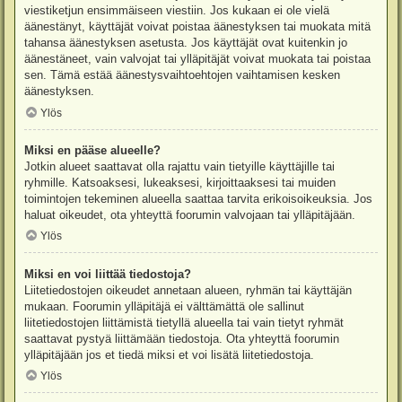
viestiketjun ensimmäiseen viestiin. Jos kukaan ei ole vielä
äänestänyt, käyttäjät voivat poistaa äänestyksen tai muokata mitä
tahansa äänestyksen asetusta. Jos käyttäjät ovat kuitenkin jo
äänestäneet, vain valvojat tai ylläpitäjät voivat muokata tai poistaa
sen. Tämä estää äänestysvaihtoehtojen vaihtamisen kesken
äänestyksen.
Ylös
Miksi en pääse alueelle?
Jotkin alueet saattavat olla rajattu vain tietyille käyttäjille tai
ryhmille. Katsoaksesi, lukeaksesi, kirjoittaaksesi tai muiden
toimintojen tekeminen alueella saattaa tarvita erikoisoikeuksia. Jos
haluat oikeudet, ota yhteyttä foorumin valvojaan tai ylläpitäjään.
Ylös
Miksi en voi liittää tiedostoja?
Liitetiedostojen oikeudet annetaan alueen, ryhmän tai käyttäjän
mukaan. Foorumin ylläpitäjä ei välttämättä ole sallinut
liitetiedostojen liittämistä tietyllä alueella tai vain tietyt ryhmät
saattavat pystyä liittämään tiedostoja. Ota yhteyttä foorumin
ylläpitäjään jos et tiedä miksi et voi lisätä liitetiedostoja.
Ylös