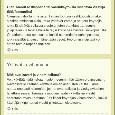
Olen saanut roskapostia tai väärinkäytöksiä sisältäviä viestejä
tältä foorumilta!
Olemme pahoillamme siitä. Tämän foorumin sähköpostilomake
sisältää ominaisuuksia, jotka yrittävät estää ja seurata käyttäjiä,
jotka lähettävät sellaisia viestejä, joten ota yhteyttä foorumin
ylläpitäjään ja lähetä hänelle täysi kopio saamastasi sähköpostista.
On tärkeää, että se sisältää kaikki otsaketiedot sähköpostista,
jotka sisältävät viestin lähettäjän tiedot. Foorumin ylläpitäjä voi
sitten toimia tarpeen mukaan.
Ylös
Ystävät ja vihamiehet
Mitä ovat kaveri ja vihamieslistat?
Voit käyttää näitä listoja muiden foorumin käyttäjien organisointiin.
Kaverilistalle lisätään käyttäjiä omien asetusten kautta. Tämä
auttaa nopeasti näkemään jos he ovat paikalla ja yksityisviestien
lähettämisessä. Teemasta riippuen näiden käyttäjien viestit
saatetaan myös korostaa. Jos lisäät käyttäjän vihamieheksi, kaikki
käyttäjän kirjoittamat viestit piilotetaan oletuksena.
Ylös