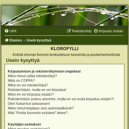
UKK
Rekisteröidy
Kirjaudu sisään
Etusivu
Usein kysyttyä
KLOROFYLLI
Entistä ehompi foorumi keskusteluun kasveista ja puutarhanhoidosta
Usein kysyttyä
Kirjautumisen ja rekisteröitymisen ongelmat
Miksi minun pitää rekisteröityä?
Mikä on COPPA?
Miksi en voi rekisteröityä?
Rekisteröidyin, mutta en voi kirjautua!
Miksi en voi kirjautua sisään?
Rekisteröidyin joskus aiemmin, mutta en voi enää kirjautua sisään?!
Olen hukannut salasanani!
Miksi minut kirjataan ulos automaattisesti?
Mitä “Poista foorumin evästeet” tekee?
Käyttäjän asetukset