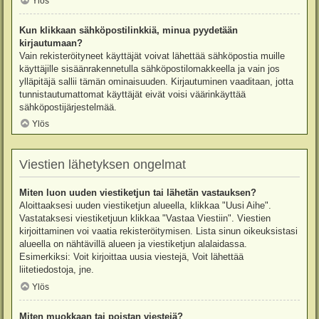
Ylös
Kun klikkaan sähköpostilinkkiä, minua pyydetään
kirjautumaan?
Vain rekisteröityneet käyttäjät voivat lähettää sähköpostia muille
käyttäjille sisäänrakennetulla sähköpostilomakkeella ja vain jos
ylläpitäjä sallii tämän ominaisuuden. Kirjautuminen vaaditaan, jotta
tunnistautumattomat käyttäjät eivät voisi väärinkäyttää
sähköpostijärjestelmää.
Ylös
Viestien lähetyksen ongelmat
Miten luon uuden viestiketjun tai lähetän vastauksen?
Aloittaaksesi uuden viestiketjun alueella, klikkaa "Uusi Aihe".
Vastataksesi viestiketjuun klikkaa "Vastaa Viestiin". Viestien
kirjoittaminen voi vaatia rekisteröitymisen. Lista sinun oikeuksistasi
alueella on nähtävillä alueen ja viestiketjun alalaidassa.
Esimerkiksi: Voit kirjoittaa uusia viestejä, Voit lähettää
liitetiedostoja, jne.
Ylös
Miten muokkaan tai poistan viestejä?