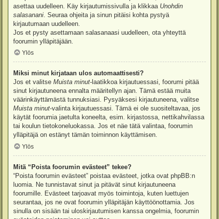
asettaa uudelleen. Käy kirjautumissivulla ja klikkaa
Unohdin
salasanani
. Seuraa ohjeita ja sinun pitäisi kohta pystyä
kirjautumaan uudelleen.
Jos et pysty asettamaan salasanaasi uudelleen, ota yhteyttä
foorumin ylläpitäjään.
Ylös
Miksi minut kirjataan ulos automaattisesti?
Jos et valitse
Muista minut
-laatikkoa kirjautuessasi, foorumi pitää
sinut kirjautuneena ennalta määritellyn ajan. Tämä estää muita
väärinkäyttämästä tunnuksiasi. Pysyäksesi kirjautuneena, valitse
Muista minut
-valinta kirjautuessasi. Tämä ei ole suositeltavaa, jos
käytät foorumia jaetulta koneelta, esim. kirjastossa, nettikahvilassa
tai koulun tietokoneluokassa. Jos et näe tätä valintaa, foorumin
ylläpitäjä on estänyt tämän toiminnon käyttämisen.
Ylös
Mitä “Poista foorumin evästeet” tekee?
“Poista foorumin evästeet” poistaa evästeet, jotka ovat phpBB:n
luomia. Ne tunnistavat sinut ja pitävät sinut kirjautuneena
foorumille. Evästeet tarjoavat myös toimintoja, kuten luettujen
seurantaa, jos ne ovat foorumin ylläpitäjän käyttöönottamia. Jos
sinulla on sisään tai uloskirjautumisen kanssa ongelmia, foorumin