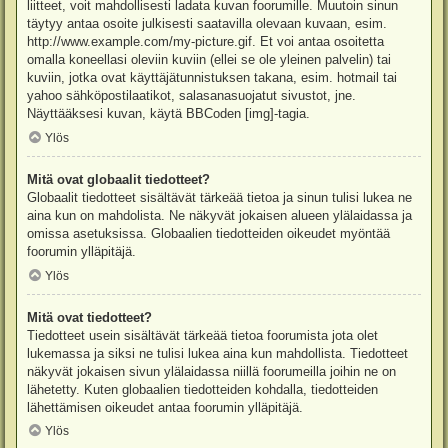
liitteet, voit mahdollisesti ladata kuvan foorumille. Muutoin sinun
täytyy antaa osoite julkisesti saatavilla olevaan kuvaan, esim.
http://www.example.com/my-picture.gif. Et voi antaa osoitetta
omalla koneellasi oleviin kuviin (ellei se ole yleinen palvelin) tai
kuviin, jotka ovat käyttäjätunnistuksen takana, esim. hotmail tai
yahoo sähköpostilaatikot, salasanasuojatut sivustot, jne.
Näyttääksesi kuvan, käytä BBCoden [img]-tagia.
Ylös
Mitä ovat globaalit tiedotteet?
Globaalit tiedotteet sisältävät tärkeää tietoa ja sinun tulisi lukea ne
aina kun on mahdolista. Ne näkyvät jokaisen alueen ylälaidassa ja
omissa asetuksissa. Globaalien tiedotteiden oikeudet myöntää
foorumin ylläpitäjä.
Ylös
Mitä ovat tiedotteet?
Tiedotteet usein sisältävät tärkeää tietoa foorumista jota olet
lukemassa ja siksi ne tulisi lukea aina kun mahdollista. Tiedotteet
näkyvät jokaisen sivun ylälaidassa niillä foorumeilla joihin ne on
lähetetty. Kuten globaalien tiedotteiden kohdalla, tiedotteiden
lähettämisen oikeudet antaa foorumin ylläpitäjä.
Ylös