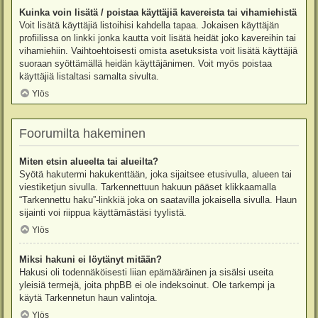
Kuinka voin lisätä / poistaa käyttäjiä kavereista tai vihamiehistä
Voit lisätä käyttäjiä listoihisi kahdella tapaa. Jokaisen käyttäjän
profiilissa on linkki jonka kautta voit lisätä heidät joko kavereihin tai
vihamiehiin. Vaihtoehtoisesti omista asetuksista voit lisätä käyttäjiä
suoraan syöttämällä heidän käyttäjänimen. Voit myös poistaa
käyttäjiä listaltasi samalta sivulta.
Ylös
Foorumilta hakeminen
Miten etsin alueelta tai alueilta?
Syötä hakutermi hakukenttään, joka sijaitsee etusivulla, alueen tai
viestiketjun sivulla. Tarkennettuun hakuun pääset klikkaamalla
“Tarkennettu haku”-linkkiä joka on saatavilla jokaisella sivulla. Haun
sijainti voi riippua käyttämästäsi tyylistä.
Ylös
Miksi hakuni ei löytänyt mitään?
Hakusi oli todennäköisesti liian epämääräinen ja sisälsi useita
yleisiä termejä, joita phpBB ei ole indeksoinut. Ole tarkempi ja
käytä Tarkennetun haun valintoja.
Ylös