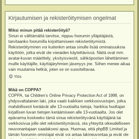
Kirjautumisen ja rekisteröitymisen ongelmat
Miksi minun pitää rekisteröityä?
Sinun ei välttämättä tarvitse, riippuu foorumin ylläpitäjästä,
tarvitaanko foorumilla kirjoittamiseen rekisteröitymistä.
Rekisteröityminen voi kuitenkin antaa sinulle lisää ominaisuuksia
käyttöön, jotka eivät ole vieraiden käytettävissä. Näitä ovat mm.
avatar-kuvan määrittely, yksityisviestit, sähköpostien lähettäminen
muille käyttäjille, käyttäjäryhmien jäsenyys jne. Siihen menee aikaa
vain muutamia hetkiä, joten se on suositeltavaa.
Ylös
Mikä on COPPA?
COPPA, tai Children’s Online Privacy Protection Act of 1998, on
yhdysvaltalainen laki, joka vaatii kaikkien verkkosivustojen, jotka
mahdollisesti keräävät alle 13-vuotiailta tietoja, hankkia huoltajan
kirjallisen luvan tietojen keräämiseen alle 13-vuotiaalta. Jos olet
epävarma koskeeko tämä sinua rekisteröityvänä käyttäjänä tai
verkkosivua jolle olet rekisteröitymässä, ota yhteyttä oikeudelliseen
neuvonantajaan saadaksesi apua. Huomaa, että phpBB Limited ja
tämän foorumin omistajat eivät voi antaa lakineuvontaa ja eivät ole