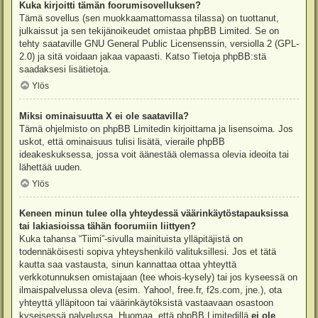
Kuka kirjoitti tämän foorumisovelluksen?
Tämä sovellus (sen muokkaamattomassa tilassa) on tuottanut,
julkaissut ja sen tekijänoikeudet omistaa
phpBB Limited
. Se on
tehty saataville GNU General Public Licensenssin, versiolla 2 (GPL-
2.0) ja sitä voidaan jakaa vapaasti. Katso
Tietoja phpBB:stä
saadaksesi lisätietoja.
Ylös
Miksi ominaisuutta X ei ole saatavilla?
Tämä ohjelmisto on phpBB Limitedin kirjoittama ja lisensoima. Jos
uskot, että ominaisuus tulisi lisätä, vieraile
phpBB
ideakeskuksessa
, jossa voit äänestää olemassa olevia ideoita tai
lähettää uuden.
Ylös
Keneen minun tulee olla yhteydessä väärinkäytöstapauksissa
tai lakiasioissa tähän foorumiin liittyen?
Kuka tahansa “Tiimi”-sivulla mainituista ylläpitäjistä on
todennäköisesti sopiva yhteyshenkilö valituksillesi. Jos et tätä
kautta saa vastausta, sinun kannattaa ottaa yhteyttä
verkkotunnuksen omistajaan (tee
whois-kysely
) tai jos kyseessä on
ilmaispalvelussa oleva (esim. Yahoo!, free.fr, f2s.com, jne.), ota
yhteyttä ylläpitoon tai väärinkäytöksistä vastaavaan osastoon
kyseisessä palvelussa. Huomaa, että phpBB Limitedillä
ei ole