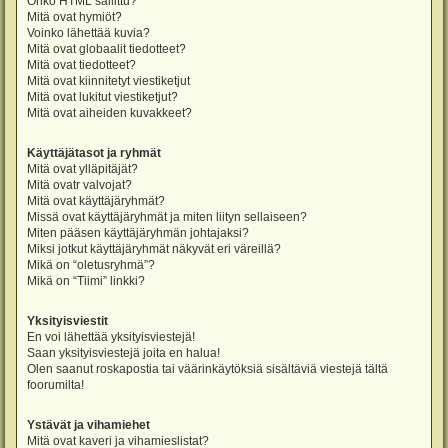
Onko HTML sallittu?
Mitä ovat hymiöt?
Voinko lähettää kuvia?
Mitä ovat globaalit tiedotteet?
Mitä ovat tiedotteet?
Mitä ovat kiinnitetyt viestiketjut
Mitä ovat lukitut viestiketjut?
Mitä ovat aiheiden kuvakkeet?
Käyttäjätasot ja ryhmät
Mitä ovat ylläpitäjät?
Mitä ovatr valvojat?
Mitä ovat käyttäjäryhmät?
Missä ovat käyttäjäryhmät ja miten liityn sellaiseen?
Miten pääsen käyttäjäryhmän johtajaksi?
Miksi jotkut käyttäjäryhmät näkyvät eri väreillä?
Mikä on “oletusryhmä”?
Mikä on “Tiimi” linkki?
Yksityisviestit
En voi lähettää yksityisviestejä!
Saan yksityisviestejä joita en halua!
Olen saanut roskapostia tai väärinkäytöksiä sisältäviä viestejä tältä
foorumilta!
Ystävät ja vihamiehet
Mitä ovat kaveri ja vihamieslistat?