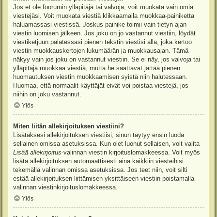
Jos et ole foorumin ylläpitäjä tai valvoja, voit muokata vain omia
viestejäsi. Voit muokata viestiä klikkaamalla muokkaa-painiketta
haluamassasi viestissä. Joskus painike toimii vain tietyn ajan
viestin luomisen jälkeen. Jos joku on jo vastannut viestiin, löydät
viestiketjuun palatessasi pienen tekstin viestisi alla, joka kertoo
viestin muokkauskertojen lukumäärän ja muokkausajan. Tämä
näkyy vain jos joku on vastannut viestiin. Se ei näy, jos valvoja tai
ylläpitäjä muokkaa viestiä, mutta he saattavat jättää pienen
huomautuksen viestin muokkaamisen syistä niin halutessaan.
Huomaa, että normaalit käyttäjät eivät voi poistaa viestejä, jos
niihin on joku vastannut.
Ylös
Miten liitän allekirjoituksen viestiini?
Lisätäksesi allekirjoituksen viestiisi, sinun täytyy ensin luoda
sellainen omissa asetuksissa. Kun olet luonut sellaisen, voit valita
Lisää allekirjoitus
-valinnan viestin kirjoituslomakkeessa. Voit myös
lisätä allekirjoituksen automaattisesti aina kaikkiin viesteihisi
tekemällä valinnan omissa asetuksissa. Jos teet niin, voit silti
estää allekirjoituksen liittämisen yksittäiseen viestiin poistamalla
valinnan viestinkirjoituslomakkeessa.
Ylös