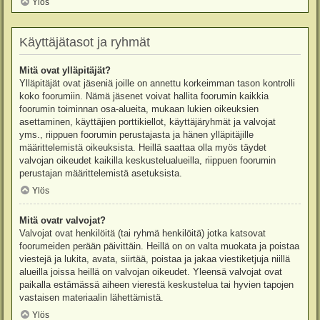
Ylös
Käyttäjätasot ja ryhmät
Mitä ovat ylläpitäjät?
Ylläpitäjät ovat jäseniä joille on annettu korkeimman tason kontrolli
koko foorumiin. Nämä jäsenet voivat hallita foorumin kaikkia
foorumin toiminnan osa-alueita, mukaan lukien oikeuksien
asettaminen, käyttäjien porttikiellot, käyttäjäryhmät ja valvojat
yms., riippuen foorumin perustajasta ja hänen ylläpitäjille
määrittelemistä oikeuksista. Heillä saattaa olla myös täydet
valvojan oikeudet kaikilla keskustelualueilla, riippuen foorumin
perustajan määrittelemistä asetuksista.
Ylös
Mitä ovatr valvojat?
Valvojat ovat henkilöitä (tai ryhmä henkilöitä) jotka katsovat
foorumeiden perään päivittäin. Heillä on on valta muokata ja poistaa
viestejä ja lukita, avata, siirtää, poistaa ja jakaa viestiketjuja niillä
alueilla joissa heillä on valvojan oikeudet. Yleensä valvojat ovat
paikalla estämässä aiheen vierestä keskustelua tai hyvien tapojen
vastaisen materiaalin lähettämistä.
Ylös