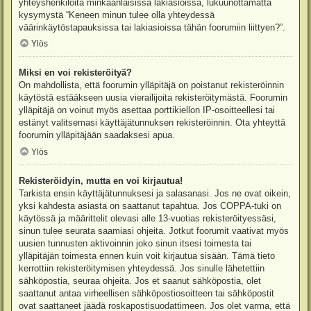
yhteyshenkilöitä minkäänlaisissa lakiasioissa, lukuunottamatta
kysymystä “Keneen minun tulee olla yhteydessä
väärinkäytöstapauksissa tai lakiasioissa tähän foorumiin liittyen?”.
Ylös
Miksi en voi rekisteröityä?
On mahdollista, että foorumin ylläpitäjä on poistanut rekisteröinnin
käytöstä estääkseen uusia vierailijoita rekisteröitymästä. Foorumin
ylläpitäjä on voinut myös asettaa porttikiellon IP-osoitteellesi tai
estänyt valitsemasi käyttäjätunnuksen rekisteröinnin. Ota yhteyttä
foorumin ylläpitäjään saadaksesi apua.
Ylös
Rekisteröidyin, mutta en voi kirjautua!
Tarkista ensin käyttäjätunnuksesi ja salasanasi. Jos ne ovat oikein,
yksi kahdesta asiasta on saattanut tapahtua. Jos COPPA-tuki on
käytössä ja määrittelit olevasi alle 13-vuotias rekisteröityessäsi,
sinun tulee seurata saamiasi ohjeita. Jotkut foorumit vaativat myös
uusien tunnusten aktivoinnin joko sinun itsesi toimesta tai
ylläpitäjän toimesta ennen kuin voit kirjautua sisään. Tämä tieto
kerrottiin rekisteröitymisen yhteydessä. Jos sinulle lähetettiin
sähköpostia, seuraa ohjeita. Jos et saanut sähköpostia, olet
saattanut antaa virheellisen sähköpostiosoitteen tai sähköpostit
ovat saattaneet jäädä roskapostisuodattimeen. Jos olet varma, että