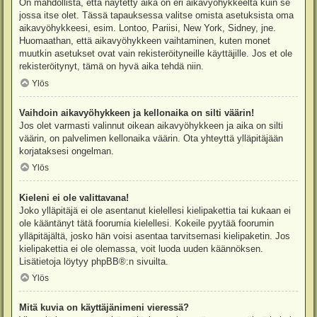
On mahdollista, että näytetty aika on eri aikavyöhykkeeltä kuin se
jossa itse olet. Tässä tapauksessa valitse omista asetuksista oma
aikavyöhykkeesi, esim. Lontoo, Pariisi, New York, Sidney, jne.
Huomaathan, että aikavyöhykkeen vaihtaminen, kuten monet
muutkin asetukset ovat vain rekisteröityneille käyttäjille. Jos et ole
rekisteröitynyt, tämä on hyvä aika tehdä niin.
Ylös
Vaihdoin aikavyöhykkeen ja kellonaika on silti väärin!
Jos olet varmasti valinnut oikean aikavyöhykkeen ja aika on silti
väärin, on palvelimen kellonaika väärin. Ota yhteyttä ylläpitäjään
korjataksesi ongelman.
Ylös
Kieleni ei ole valittavana!
Joko ylläpitäjä ei ole asentanut kielellesi kielipakettia tai kukaan ei
ole kääntänyt tätä foorumia kielellesi. Kokeile pyytää foorumin
ylläpitäjältä, josko hän voisi asentaa tarvitsemasi kielipaketin. Jos
kielipakettia ei ole olemassa, voit luoda uuden käännöksen.
Lisätietoja löytyy
phpBB
®:n sivuilta.
Ylös
Mitä kuvia on käyttäjänimeni vieressä?