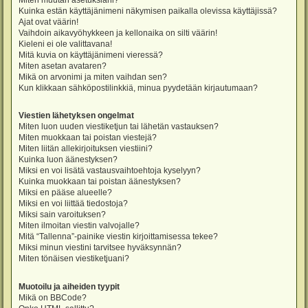
Miten muutan asetuksiani?
Kuinka estän käyttäjänimeni näkymisen paikalla olevissa käyttäjissä?
Ajat ovat väärin!
Vaihdoin aikavyöhykkeen ja kellonaika on silti väärin!
Kieleni ei ole valittavana!
Mitä kuvia on käyttäjänimeni vieressä?
Miten asetan avataren?
Mikä on arvonimi ja miten vaihdan sen?
Kun klikkaan sähköpostilinkkiä, minua pyydetään kirjautumaan?
Viestien lähetyksen ongelmat
Miten luon uuden viestiketjun tai lähetän vastauksen?
Miten muokkaan tai poistan viestejä?
Miten liitän allekirjoituksen viestiini?
Kuinka luon äänestyksen?
Miksi en voi lisätä vastausvaihtoehtoja kyselyyn?
Kuinka muokkaan tai poistan äänestyksen?
Miksi en pääse alueelle?
Miksi en voi liittää tiedostoja?
Miksi sain varoituksen?
Miten ilmoitan viestin valvojalle?
Mitä “Tallenna”-painike viestin kirjoittamisessa tekee?
Miksi minun viestini tarvitsee hyväksynnän?
Miten tönäisen viestiketjuani?
Muotoilu ja aiheiden tyypit
Mikä on BBCode?