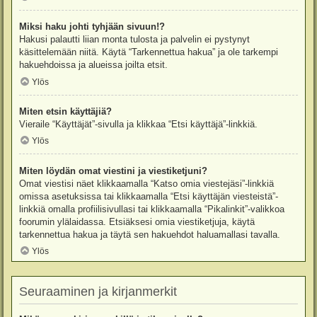
Miksi haku johti tyhjään sivuun!?
Hakusi palautti liian monta tulosta ja palvelin ei pystynyt
käsittelemään niitä. Käytä “Tarkennettua hakua” ja ole tarkempi
hakuehdoissa ja alueissa joilta etsit.
Ylös
Miten etsin käyttäjiä?
Vieraile “Käyttäjät”-sivulla ja klikkaa “Etsi käyttäjä”-linkkiä.
Ylös
Miten löydän omat viestini ja viestiketjuni?
Omat viestisi näet klikkaamalla “Katso omia viestejäsi”-linkkiä
omissa asetuksissa tai klikkaamalla “Etsi käyttäjän viesteistä”-
linkkiä omalla profiilisivullasi tai klikkaamalla “Pikalinkit”-valikkoa
foorumin ylälaidassa. Etsiäksesi omia viestiketjuja, käytä
tarkennettua hakua ja täytä sen hakuehdot haluamallasi tavalla.
Ylös
Seuraaminen ja kirjanmerkit