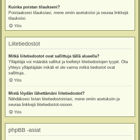
Kuinka poistan tilaukseni?
Poistaaksesi tilauksiasi, mene omiin asetuksiisi ja seuraa linkkejä
tilauksiisi.
Ylös
Liitetiedostot
Mitkä liitetiedostot ovat sallittuja tällä alueella?
Ylläpitäjä voi määrätä sallitut ja kielletyt liitetiedostojen tyypit. Ota
yhteys ylläpitäjään mikäli et ole varma mitkä tiedostot ovat
sallittuja..
Ylös
Mistä löydän lähettämäni liitetiedostot?
Nähdäksesi listan liitetiedostoistasi, mene omiin asetuksiin ja
seuraa linkkejä liitetiedostot-osioon.
Ylös
phpBB -asiat