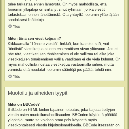
tulee tarkastaa ennen lähetystä. On myös mahdollista, että
foorumin ylläpitäjä on siirtänyt sinut ryhmään, jonka viestit
tarkistetaan ennen lähettämistä. Ota yhteyttä foorumin ylläpitäjään
saadaksesi lisätietoja.
Ylös
Miten tönäisen viestiketjuani?
Klikkaamalla “Tönaise viestiä” -linkkiä, kun katselet sitä, voit
“tönäistä” viestiketjua alueen ensimmäisen sivun yläosaan. Jos et
näe tätä, viestiketjujen tönäiseminen ei ole sallittua tai aika joka
viestiketjujen tönäisemisen välillä vaaditaan ei ole vielä kulunut. On
myös mahdollista nostaa viestiketjua vastaamalla siihen, mutta
varmista että noudatat foorumin sääntöjä jos päätät tehdä niin.
Ylös
Muotoilu ja aiheiden tyypit
Mikä on BBCode?
BBCode on HTML-kielen tapainen toteutus, joka tarjoaa tiettyjen
viestin osien muotoilumahdollisuuden. BBCoden käytöstä päättää
ylläpitäjä, mutta se voidaan ottaa pois käytöstä myös
viestikohtaisesti viestin kirjoituslomakkeella. BBCode itsessään on