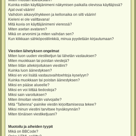
Miten muutan asetuksiani?
Kuinka estän käyttäjänimeni näkymisen paikalla olevissa käyttäjissä?
Ajat ovat väärin!
Vaihdoin aikavyöhykkeen ja kellonaika on silti väärin!
Kieleni ei ole valittavana!
Mitä kuvia on käyttäjänimeni vieressä?
Miten asetan avataren?
Mikä on arvonimi ja miten vaihdan sen?
Kun klikkaan sähköpostilinkkiä, minua pyydetään kirjautumaan?
Viestien lähetyksen ongelmat
Miten luon uuden viestiketjun tai lähetän vastauksen?
Miten muokkaan tai poistan viestejä?
Miten liitän allekirjoituksen viestiini?
Kuinka luon äänestyksen?
Miksi en voi lisätä vastausvaihtoehtoja kyselyyn?
Kuinka muokkaan tai poistan äänestyksen?
Miksi en pääse alueelle?
Miksi en voi liittää tiedostoja?
Miksi sain varoituksen?
Miten ilmoitan viestin valvojalle?
Mitä “Tallenna”-painike viestin kirjoittamisessa tekee?
Miksi minun viestini tarvitsee hyväksynnän?
Miten tönäisen viestiketjuani?
Muotoilu ja aiheiden tyypit
Mikä on BBCode?