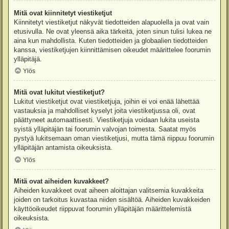
Mitä ovat kiinnitetyt viestiketjut
Kiinnitetyt viestiketjut näkyvät tiedotteiden alapuolella ja ovat vain
etusivulla. Ne ovat yleensä aika tärkeitä, joten sinun tulisi lukea ne
aina kun mahdollista. Kuten tiedotteiden ja globaalien tiedotteiden
kanssa, viestiketjujen kiinnittämisen oikeudet määrittelee foorumin
ylläpitäjä.
Ylös
Mitä ovat lukitut viestiketjut?
Lukitut viestiketjut ovat viestiketjuja, joihin ei voi enää lähettää
vastauksia ja mahdolliset kyselyt joita viestiketjussa oli, ovat
päättyneet automaattisesti. Viestiketjuja voidaan lukita useista
syistä ylläpitäjän tai foorumin valvojan toimesta. Saatat myös
pystyä lukitsemaan oman viestiketjusi, mutta tämä riippuu foorumin
ylläpitäjän antamista oikeuksista.
Ylös
Mitä ovat aiheiden kuvakkeet?
Aiheiden kuvakkeet ovat aiheen aloittajan valitsemia kuvakkeita
joiden on tarkoitus kuvastaa niiden sisältöä. Aiheiden kuvakkeiden
käyttöoikeudet riippuvat foorumin ylläpitäjän määrittelemistä
oikeuksista.