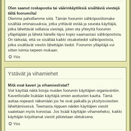
Olen saanut roskapostia tai väärinkäytöksiä sisältäviä viestejä
tältä foorumilta!
Olemme pahoillamme siitä. Tämän foorumin sähköpostilomake
sisältää ominaisuuksia, jotka yrittävät estää ja seurata käyttäjiä,
jotka lähettävät sellaisia viestejä, joten ota yhteyttä foorumin
ylläpitäjään ja lähetä hänelle täysi kopio saamastasi sähköpostista.
On tärkeää, että se sisältää kaikki otsaketiedot sähköpostista,
jotka sisältävät viestin lähettäjän tiedot. Foorumin ylläpitäjä voi
sitten toimia tarpeen mukaan.
Ylös
Ystävät ja vihamiehet
Mitä ovat kaveri ja vihamieslistat?
Voit käyttää näitä listoja muiden foorumin käyttäjien organisointiin.
Kaverilistalle lisätään käyttäjiä omien asetusten kautta. Tämä
auttaa nopeasti näkemään jos he ovat paikalla ja yksityisviestien
lähettämisessä. Teemasta riippuen näiden käyttäjien viestit
saatetaan myös korostaa. Jos lisäät käyttäjän vihamieheksi, kaikki
käyttäjän kirjoittamat viestit piilotetaan oletuksena.
Ylös