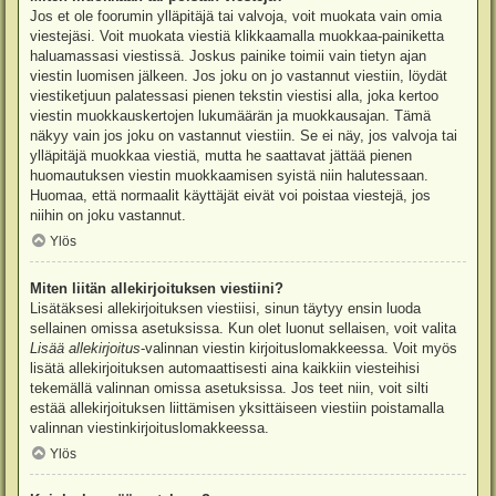
Jos et ole foorumin ylläpitäjä tai valvoja, voit muokata vain omia
viestejäsi. Voit muokata viestiä klikkaamalla muokkaa-painiketta
haluamassasi viestissä. Joskus painike toimii vain tietyn ajan
viestin luomisen jälkeen. Jos joku on jo vastannut viestiin, löydät
viestiketjuun palatessasi pienen tekstin viestisi alla, joka kertoo
viestin muokkauskertojen lukumäärän ja muokkausajan. Tämä
näkyy vain jos joku on vastannut viestiin. Se ei näy, jos valvoja tai
ylläpitäjä muokkaa viestiä, mutta he saattavat jättää pienen
huomautuksen viestin muokkaamisen syistä niin halutessaan.
Huomaa, että normaalit käyttäjät eivät voi poistaa viestejä, jos
niihin on joku vastannut.
Ylös
Miten liitän allekirjoituksen viestiini?
Lisätäksesi allekirjoituksen viestiisi, sinun täytyy ensin luoda
sellainen omissa asetuksissa. Kun olet luonut sellaisen, voit valita
Lisää allekirjoitus
-valinnan viestin kirjoituslomakkeessa. Voit myös
lisätä allekirjoituksen automaattisesti aina kaikkiin viesteihisi
tekemällä valinnan omissa asetuksissa. Jos teet niin, voit silti
estää allekirjoituksen liittämisen yksittäiseen viestiin poistamalla
valinnan viestinkirjoituslomakkeessa.
Ylös