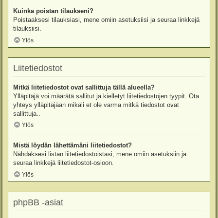
Kuinka poistan tilaukseni?
Poistaaksesi tilauksiasi, mene omiin asetuksiisi ja seuraa linkkejä
tilauksiisi.
Ylös
Liitetiedostot
Mitkä liitetiedostot ovat sallittuja tällä alueella?
Ylläpitäjä voi määrätä sallitut ja kielletyt liitetiedostojen tyypit. Ota
yhteys ylläpitäjään mikäli et ole varma mitkä tiedostot ovat
sallittuja..
Ylös
Mistä löydän lähettämäni liitetiedostot?
Nähdäksesi listan liitetiedostoistasi, mene omiin asetuksiin ja
seuraa linkkejä liitetiedostot-osioon.
Ylös
phpBB -asiat