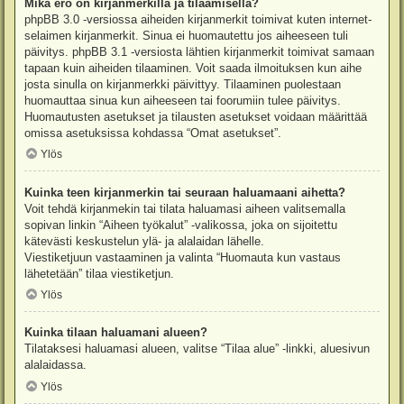
Mikä ero on kirjanmerkillä ja tilaamisella?
phpBB 3.0 -versiossa aiheiden kirjanmerkit toimivat kuten internet-
selaimen kirjanmerkit. Sinua ei huomautettu jos aiheeseen tuli
päivitys. phpBB 3.1 -versiosta lähtien kirjanmerkit toimivat samaan
tapaan kuin aiheiden tilaaminen. Voit saada ilmoituksen kun aihe
josta sinulla on kirjanmerkki päivittyy. Tilaaminen puolestaan
huomauttaa sinua kun aiheeseen tai foorumiin tulee päivitys.
Huomautusten asetukset ja tilausten asetukset voidaan määrittää
omissa asetuksissa kohdassa “Omat asetukset”.
Ylös
Kuinka teen kirjanmerkin tai seuraan haluamaani aihetta?
Voit tehdä kirjanmekin tai tilata haluamasi aiheen valitsemalla
sopivan linkin “Aiheen työkalut” -valikossa, joka on sijoitettu
kätevästi keskustelun ylä- ja alalaidan lähelle.
Viestiketjuun vastaaminen ja valinta “Huomauta kun vastaus
lähetetään” tilaa viestiketjun.
Ylös
Kuinka tilaan haluamani alueen?
Tilataksesi haluamasi alueen, valitse “Tilaa alue” -linkki, aluesivun
alalaidassa.
Ylös