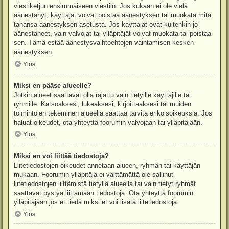
viestiketjun ensimmäiseen viestiin. Jos kukaan ei ole vielä
äänestänyt, käyttäjät voivat poistaa äänestyksen tai muokata mitä
tahansa äänestyksen asetusta. Jos käyttäjät ovat kuitenkin jo
äänestäneet, vain valvojat tai ylläpitäjät voivat muokata tai poistaa
sen. Tämä estää äänestysvaihtoehtojen vaihtamisen kesken
äänestyksen.
Ylös
Miksi en pääse alueelle?
Jotkin alueet saattavat olla rajattu vain tietyille käyttäjille tai
ryhmille. Katsoaksesi, lukeaksesi, kirjoittaaksesi tai muiden
toimintojen tekeminen alueella saattaa tarvita erikoisoikeuksia. Jos
haluat oikeudet, ota yhteyttä foorumin valvojaan tai ylläpitäjään.
Ylös
Miksi en voi liittää tiedostoja?
Liitetiedostojen oikeudet annetaan alueen, ryhmän tai käyttäjän
mukaan. Foorumin ylläpitäjä ei välttämättä ole sallinut
liitetiedostojen liittämistä tietyllä alueella tai vain tietyt ryhmät
saattavat pystyä liittämään tiedostoja. Ota yhteyttä foorumin
ylläpitäjään jos et tiedä miksi et voi lisätä liitetiedostoja.
Ylös