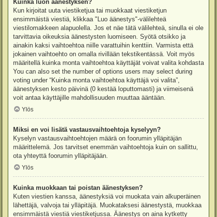
Kuinka luon äänestyksen?
Kun kirjoitat uuta viestiketjua tai muokkaat viestiketjun
ensimmäistä viestiä, klikkaa "Luo äänestys"-välilehteä
viestilomakkeen alapuolella. Jos et näe tätä välilehteä, sinulla ei ole
tarvittavia oikeuksia äänestysten luomiseen. Syötä otsikko ja
ainakin kaksi vaihtoehtoa niille varattuihin kenttiin. Varmista että
jokainen vaihtoehto on omalla rivillään tekstikentässä. Voit myös
määritellä kuinka monta vaihtoehtoa käyttäjät voivat valita kohdasta
You can also set the number of options users may select during
voting under “Kuinka monta vaihtoehtoa käyttäjä voi valita”,
äänestyksen kesto päivinä (0 kestää loputtomasti) ja viimeisenä
voit antaa käyttäjille mahdollisuuden muuttaa ääntään.
Ylös
Miksi en voi lisätä vastausvaihtoehtoja kyselyyn?
Kyselyn vastausvaihtoehtojen määrä on foorumin ylläpitäjän
määrittelemä. Jos tarvitset enemmän vaihtoehtoja kuin on sallittu,
ota yhteyttä foorumin ylläpitäjään.
Ylös
Kuinka muokkaan tai poistan äänestyksen?
Kuten viestien kanssa, äänestyksiä voi muokata vain alkuperäinen
lähettäjä, valvoja tai ylläpitäjä. Muokataksesi äänestystä, muokkaa
ensimmäistä viestiä viestiketjussa. Äänestys on aina kytketty