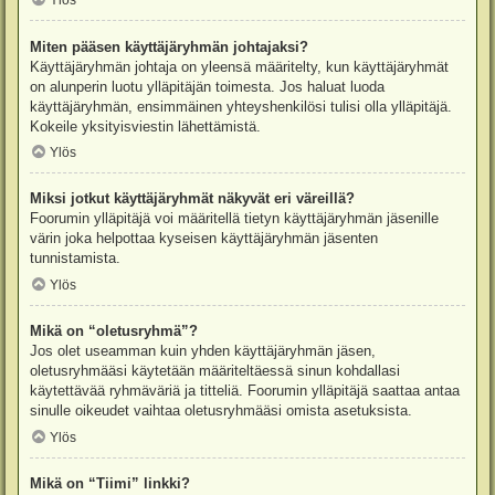
Ylös
Miten pääsen käyttäjäryhmän johtajaksi?
Käyttäjäryhmän johtaja on yleensä määritelty, kun käyttäjäryhmät
on alunperin luotu ylläpitäjän toimesta. Jos haluat luoda
käyttäjäryhmän, ensimmäinen yhteyshenkilösi tulisi olla ylläpitäjä.
Kokeile yksityisviestin lähettämistä.
Ylös
Miksi jotkut käyttäjäryhmät näkyvät eri väreillä?
Foorumin ylläpitäjä voi määritellä tietyn käyttäjäryhmän jäsenille
värin joka helpottaa kyseisen käyttäjäryhmän jäsenten
tunnistamista.
Ylös
Mikä on “oletusryhmä”?
Jos olet useamman kuin yhden käyttäjäryhmän jäsen,
oletusryhmääsi käytetään määriteltäessä sinun kohdallasi
käytettävää ryhmäväriä ja titteliä. Foorumin ylläpitäjä saattaa antaa
sinulle oikeudet vaihtaa oletusryhmääsi omista asetuksista.
Ylös
Mikä on “Tiimi” linkki?