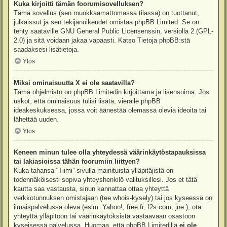
Kuka kirjoitti tämän foorumisovelluksen?
Tämä sovellus (sen muokkaamattomassa tilassa) on tuottanut,
julkaissut ja sen tekijänoikeudet omistaa
phpBB Limited
. Se on
tehty saataville GNU General Public Licensenssin, versiolla 2 (GPL-
2.0) ja sitä voidaan jakaa vapaasti. Katso
Tietoja phpBB:stä
saadaksesi lisätietoja.
Ylös
Miksi ominaisuutta X ei ole saatavilla?
Tämä ohjelmisto on phpBB Limitedin kirjoittama ja lisensoima. Jos
uskot, että ominaisuus tulisi lisätä, vieraile
phpBB
ideakeskuksessa
, jossa voit äänestää olemassa olevia ideoita tai
lähettää uuden.
Ylös
Keneen minun tulee olla yhteydessä väärinkäytöstapauksissa
tai lakiasioissa tähän foorumiin liittyen?
Kuka tahansa “Tiimi”-sivulla mainituista ylläpitäjistä on
todennäköisesti sopiva yhteyshenkilö valituksillesi. Jos et tätä
kautta saa vastausta, sinun kannattaa ottaa yhteyttä
verkkotunnuksen omistajaan (tee
whois-kysely
) tai jos kyseessä on
ilmaispalvelussa oleva (esim. Yahoo!, free.fr, f2s.com, jne.), ota
yhteyttä ylläpitoon tai väärinkäytöksistä vastaavaan osastoon
kyseisessä palvelussa. Huomaa, että phpBB Limitedillä
ei ole