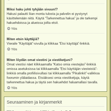
Miksi haku johti tyhjään sivuun!?
Hakusi palautti liian monta tulosta ja palvelin ei pystynyt
käsittelemään niitä. Käytä “Tarkennettua hakua” ja ole tarkempi
hakuehdoissa ja alueissa joilta etsit.
Ylös
Miten etsin käyttäjiä?
Vieraile “Käyttäjät”-sivulla ja klikkaa “Etsi käyttäjä”-linkkiä.
Ylös
Miten löydän omat viestini ja viestiketjuni?
Omat viestisi näet klikkaamalla “Katso omia viestejäsi”-linkkiä
omissa asetuksissa tai klikkaamalla “Etsi käyttäjän viesteistä”-
linkkiä omalla profiilisivullasi tai klikkaamalla “Pikalinkit”-valikkoa
foorumin ylälaidassa. Etsiäksesi omia viestiketjuja, käytä
tarkennettua hakua ja täytä sen hakuehdot haluamallasi tavalla.
Ylös
Seuraaminen ja kirjanmerkit