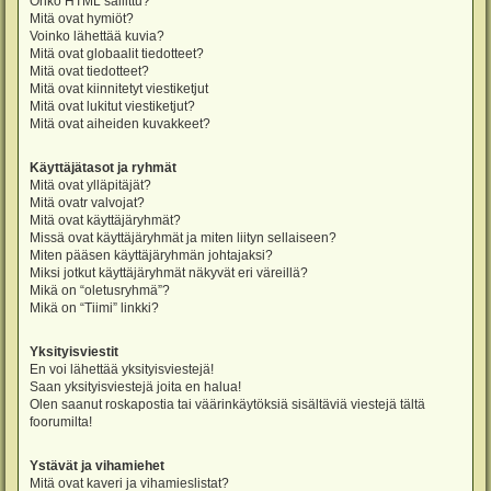
Onko HTML sallittu?
Mitä ovat hymiöt?
Voinko lähettää kuvia?
Mitä ovat globaalit tiedotteet?
Mitä ovat tiedotteet?
Mitä ovat kiinnitetyt viestiketjut
Mitä ovat lukitut viestiketjut?
Mitä ovat aiheiden kuvakkeet?
Käyttäjätasot ja ryhmät
Mitä ovat ylläpitäjät?
Mitä ovatr valvojat?
Mitä ovat käyttäjäryhmät?
Missä ovat käyttäjäryhmät ja miten liityn sellaiseen?
Miten pääsen käyttäjäryhmän johtajaksi?
Miksi jotkut käyttäjäryhmät näkyvät eri väreillä?
Mikä on “oletusryhmä”?
Mikä on “Tiimi” linkki?
Yksityisviestit
En voi lähettää yksityisviestejä!
Saan yksityisviestejä joita en halua!
Olen saanut roskapostia tai väärinkäytöksiä sisältäviä viestejä tältä
foorumilta!
Ystävät ja vihamiehet
Mitä ovat kaveri ja vihamieslistat?