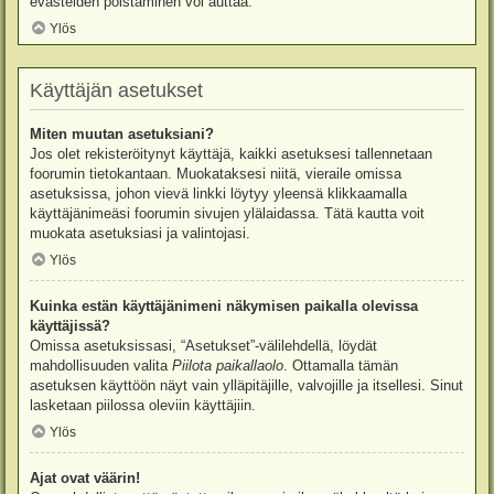
evästeiden poistaminen voi auttaa.
Ylös
Käyttäjän asetukset
Miten muutan asetuksiani?
Jos olet rekisteröitynyt käyttäjä, kaikki asetuksesi tallennetaan
foorumin tietokantaan. Muokataksesi niitä, vieraile omissa
asetuksissa, johon vievä linkki löytyy yleensä klikkaamalla
käyttäjänimeäsi foorumin sivujen ylälaidassa. Tätä kautta voit
muokata asetuksiasi ja valintojasi.
Ylös
Kuinka estän käyttäjänimeni näkymisen paikalla olevissa
käyttäjissä?
Omissa asetuksissasi, “Asetukset”-välilehdellä, löydät
mahdollisuuden valita
Piilota paikallaolo
. Ottamalla tämän
asetuksen käyttöön näyt vain ylläpitäjille, valvojille ja itsellesi. Sinut
lasketaan piilossa oleviin käyttäjiin.
Ylös
Ajat ovat väärin!