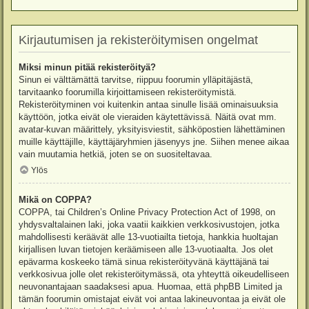
Kirjautumisen ja rekisteröitymisen ongelmat
Miksi minun pitää rekisteröityä?
Sinun ei välttämättä tarvitse, riippuu foorumin ylläpitäjästä,
tarvitaanko foorumilla kirjoittamiseen rekisteröitymistä.
Rekisteröityminen voi kuitenkin antaa sinulle lisää ominaisuuksia
käyttöön, jotka eivät ole vieraiden käytettävissä. Näitä ovat mm.
avatar-kuvan määrittely, yksityisviestit, sähköpostien lähettäminen
muille käyttäjille, käyttäjäryhmien jäsenyys jne. Siihen menee aikaa
vain muutamia hetkiä, joten se on suositeltavaa.
Ylös
Mikä on COPPA?
COPPA, tai Children’s Online Privacy Protection Act of 1998, on
yhdysvaltalainen laki, joka vaatii kaikkien verkkosivustojen, jotka
mahdollisesti keräävät alle 13-vuotiailta tietoja, hankkia huoltajan
kirjallisen luvan tietojen keräämiseen alle 13-vuotiaalta. Jos olet
epävarma koskeeko tämä sinua rekisteröityvänä käyttäjänä tai
verkkosivua jolle olet rekisteröitymässä, ota yhteyttä oikeudelliseen
neuvonantajaan saadaksesi apua. Huomaa, että phpBB Limited ja
tämän foorumin omistajat eivät voi antaa lakineuvontaa ja eivät ole