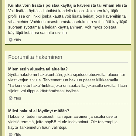
Kuinka voin lisätä / poistaa käyttäjiä kavereista tai vihamiehistä
Voit lisätä käyttäjiä listoihisi kahdella tapaa. Jokaisen käyttäjän
profiilissa on linkki jonka kautta voit lisätä heidät joko kavereihin tai
vihamiehiin. Vaihtoehtoisesti omista asetuksista voit lisätä käyttäjiä
suoraan syöttämällä heidän käyttäjänimen. Voit myös poistaa
käyttäjiä listaltasi samalta sivulta.
Ylös
Foorumilta hakeminen
Miten etsin alueelta tai alueilta?
Syötä hakutermi hakukenttään, joka sijaitsee etusivulla, alueen tai
viestiketjun sivulla. Tarkennettuun hakuun pääset klikkaamalla
“Tarkennettu haku”-linkkiä joka on saatavilla jokaisella sivulla. Haun
sijainti voi riippua käyttämästäsi tyylistä.
Ylös
Miksi hakuni ei löytänyt mitään?
Hakusi oli todennäköisesti liian epämääräinen ja sisälsi useita
yleisiä termejä, joita phpBB ei ole indeksoinut. Ole tarkempi ja
käytä Tarkennetun haun valintoja.
Ylös