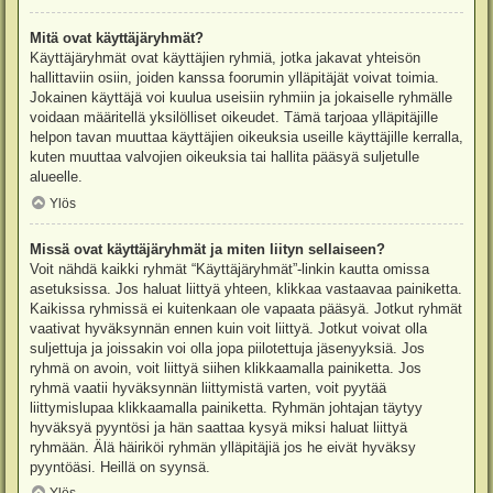
Mitä ovat käyttäjäryhmät?
Käyttäjäryhmät ovat käyttäjien ryhmiä, jotka jakavat yhteisön
hallittaviin osiin, joiden kanssa foorumin ylläpitäjät voivat toimia.
Jokainen käyttäjä voi kuulua useisiin ryhmiin ja jokaiselle ryhmälle
voidaan määritellä yksilölliset oikeudet. Tämä tarjoaa ylläpitäjille
helpon tavan muuttaa käyttäjien oikeuksia useille käyttäjille kerralla,
kuten muuttaa valvojien oikeuksia tai hallita pääsyä suljetulle
alueelle.
Ylös
Missä ovat käyttäjäryhmät ja miten liityn sellaiseen?
Voit nähdä kaikki ryhmät “Käyttäjäryhmät”-linkin kautta omissa
asetuksissa. Jos haluat liittyä yhteen, klikkaa vastaavaa painiketta.
Kaikissa ryhmissä ei kuitenkaan ole vapaata pääsyä. Jotkut ryhmät
vaativat hyväksynnän ennen kuin voit liittyä. Jotkut voivat olla
suljettuja ja joissakin voi olla jopa piilotettuja jäsenyyksiä. Jos
ryhmä on avoin, voit liittyä siihen klikkaamalla painiketta. Jos
ryhmä vaatii hyväksynnän liittymistä varten, voit pyytää
liittymislupaa klikkaamalla painiketta. Ryhmän johtajan täytyy
hyväksyä pyyntösi ja hän saattaa kysyä miksi haluat liittyä
ryhmään. Älä häiriköi ryhmän ylläpitäjiä jos he eivät hyväksy
pyyntöäsi. Heillä on syynsä.