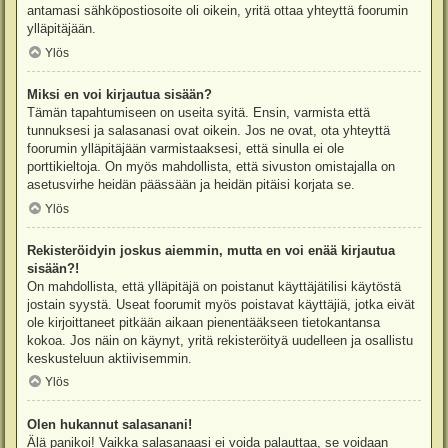
antamasi sähköpostiosoite oli oikein, yritä ottaa yhteyttä foorumin
ylläpitäjään.
Ylös
Miksi en voi kirjautua sisään?
Tämän tapahtumiseen on useita syitä. Ensin, varmista että
tunnuksesi ja salasanasi ovat oikein. Jos ne ovat, ota yhteyttä
foorumin ylläpitäjään varmistaaksesi, että sinulla ei ole
porttikieltoja. On myös mahdollista, että sivuston omistajalla on
asetusvirhe heidän päässään ja heidän pitäisi korjata se.
Ylös
Rekisteröidyin joskus aiemmin, mutta en voi enää kirjautua
sisään?!
On mahdollista, että ylläpitäjä on poistanut käyttäjätilisi käytöstä
jostain syystä. Useat foorumit myös poistavat käyttäjiä, jotka eivät
ole kirjoittaneet pitkään aikaan pienentääkseen tietokantansa
kokoa. Jos näin on käynyt, yritä rekisteröityä uudelleen ja osallistu
keskusteluun aktiivisemmin.
Ylös
Olen hukannut salasanani!
Älä panikoi! Vaikka salasanaasi ei voida palauttaa, se voidaan