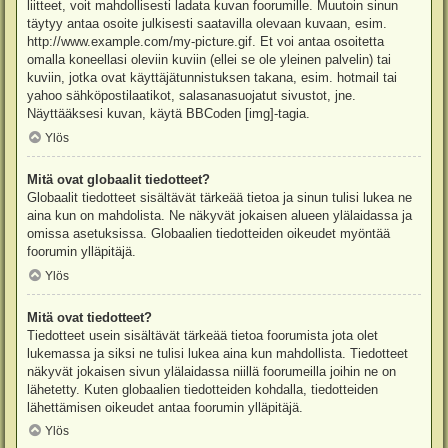
liitteet, voit mahdollisesti ladata kuvan foorumille. Muutoin sinun
täytyy antaa osoite julkisesti saatavilla olevaan kuvaan, esim.
http://www.example.com/my-picture.gif. Et voi antaa osoitetta
omalla koneellasi oleviin kuviin (ellei se ole yleinen palvelin) tai
kuviin, jotka ovat käyttäjätunnistuksen takana, esim. hotmail tai
yahoo sähköpostilaatikot, salasanasuojatut sivustot, jne.
Näyttääksesi kuvan, käytä BBCoden [img]-tagia.
Ylös
Mitä ovat globaalit tiedotteet?
Globaalit tiedotteet sisältävät tärkeää tietoa ja sinun tulisi lukea ne
aina kun on mahdolista. Ne näkyvät jokaisen alueen ylälaidassa ja
omissa asetuksissa. Globaalien tiedotteiden oikeudet myöntää
foorumin ylläpitäjä.
Ylös
Mitä ovat tiedotteet?
Tiedotteet usein sisältävät tärkeää tietoa foorumista jota olet
lukemassa ja siksi ne tulisi lukea aina kun mahdollista. Tiedotteet
näkyvät jokaisen sivun ylälaidassa niillä foorumeilla joihin ne on
lähetetty. Kuten globaalien tiedotteiden kohdalla, tiedotteiden
lähettämisen oikeudet antaa foorumin ylläpitäjä.
Ylös