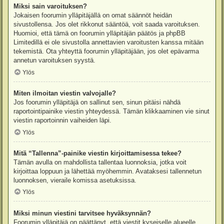
Miksi sain varoituksen?
Jokaisen foorumin ylläpitäjällä on omat säännöt heidän
sivustollensa. Jos olet rikkonut sääntöä, voit saada varoituksen.
Huomioi, että tämä on foorumin ylläpitäjän päätös ja phpBB
Limitedillä ei ole sivustolla annettavien varoitusten kanssa mitään
tekemistä. Ota yhteyttä foorumin ylläpitäjään, jos olet epävarma
annetun varoituksen syystä.
Ylös
Miten ilmoitan viestin valvojalle?
Jos foorumin ylläpitäjä on sallinut sen, sinun pitäisi nähdä
raportointipainike viestin yhteydessä. Tämän klikkaaminen vie sinut
viestin raportoinnin vaiheiden läpi.
Ylös
Mitä “Tallenna”-painike viestin kirjoittamisessa tekee?
Tämän avulla on mahdollista tallentaa luonnoksia, jotka voit
kirjoittaa loppuun ja lähettää myöhemmin. Avataksesi tallennetun
luonnoksen, vieraile komissa asetuksissa.
Ylös
Miksi minun viestini tarvitsee hyväksynnän?
Foorumin ylläpitäjä on päättänyt, että viestit kyseiselle alueelle