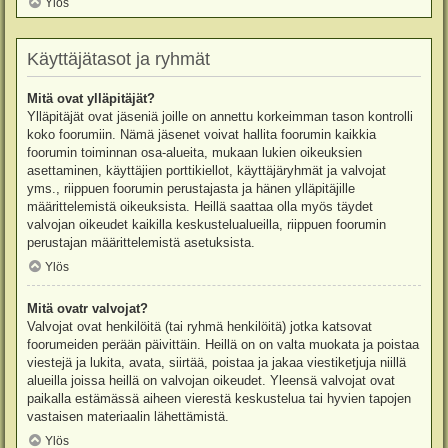
Ylös
Käyttäjätasot ja ryhmät
Mitä ovat ylläpitäjät?
Ylläpitäjät ovat jäseniä joille on annettu korkeimman tason kontrolli
koko foorumiin. Nämä jäsenet voivat hallita foorumin kaikkia
foorumin toiminnan osa-alueita, mukaan lukien oikeuksien
asettaminen, käyttäjien porttikiellot, käyttäjäryhmät ja valvojat
yms., riippuen foorumin perustajasta ja hänen ylläpitäjille
määrittelemistä oikeuksista. Heillä saattaa olla myös täydet
valvojan oikeudet kaikilla keskustelualueilla, riippuen foorumin
perustajan määrittelemistä asetuksista.
Ylös
Mitä ovatr valvojat?
Valvojat ovat henkilöitä (tai ryhmä henkilöitä) jotka katsovat
foorumeiden perään päivittäin. Heillä on on valta muokata ja poistaa
viestejä ja lukita, avata, siirtää, poistaa ja jakaa viestiketjuja niillä
alueilla joissa heillä on valvojan oikeudet. Yleensä valvojat ovat
paikalla estämässä aiheen vierestä keskustelua tai hyvien tapojen
vastaisen materiaalin lähettämistä.
Ylös