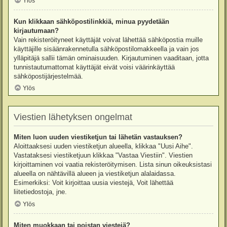
Ylös
Kun klikkaan sähköpostilinkkiä, minua pyydetään
kirjautumaan?
Vain rekisteröityneet käyttäjät voivat lähettää sähköpostia muille
käyttäjille sisäänrakennetulla sähköpostilomakkeella ja vain jos
ylläpitäjä sallii tämän ominaisuuden. Kirjautuminen vaaditaan, jotta
tunnistautumattomat käyttäjät eivät voisi väärinkäyttää
sähköpostijärjestelmää.
Ylös
Viestien lähetyksen ongelmat
Miten luon uuden viestiketjun tai lähetän vastauksen?
Aloittaaksesi uuden viestiketjun alueella, klikkaa "Uusi Aihe".
Vastataksesi viestiketjuun klikkaa "Vastaa Viestiin". Viestien
kirjoittaminen voi vaatia rekisteröitymisen. Lista sinun oikeuksistasi
alueella on nähtävillä alueen ja viestiketjun alalaidassa.
Esimerkiksi: Voit kirjoittaa uusia viestejä, Voit lähettää
liitetiedostoja, jne.
Ylös
Miten muokkaan tai poistan viestejä?