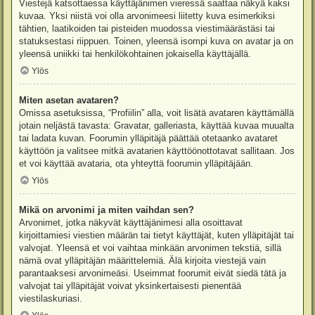
Viestejä katsottaessa käyttäjänimen vieressä saattaa näkyä kaksi
kuvaa. Yksi niistä voi olla arvonimeesi liitetty kuva esimerkiksi
tähtien, laatikoiden tai pisteiden muodossa viestimäärästäsi tai
statuksestasi riippuen. Toinen, yleensä isompi kuva on avatar ja on
yleensä uniikki tai henkilökohtainen jokaisella käyttäjällä.
Ylös
Miten asetan avataren?
Omissa asetuksissa, “Profiilin” alla, voit lisätä avataren käyttämällä
jotain neljästä tavasta: Gravatar, galleriasta, käyttää kuvaa muualta
tai ladata kuvan. Foorumin ylläpitäjä päättää otetaanko avataret
käyttöön ja valitsee mitkä avatarien käyttöönottotavat sallitaan. Jos
et voi käyttää avataria, ota yhteyttä foorumin ylläpitäjään.
Ylös
Mikä on arvonimi ja miten vaihdan sen?
Arvonimet, jotka näkyvät käyttäjänimesi alla osoittavat
kirjoittamiesi viestien määrän tai tietyt käyttäjät, kuten ylläpitäjät tai
valvojat. Yleensä et voi vaihtaa minkään arvonimen tekstiä, sillä
nämä ovat ylläpitäjän määrittelemiä. Älä kirjoita viestejä vain
parantaaksesi arvonimeäsi. Useimmat foorumit eivät siedä tätä ja
valvojat tai ylläpitäjät voivat yksinkertaisesti pienentää
viestilaskuriasi.