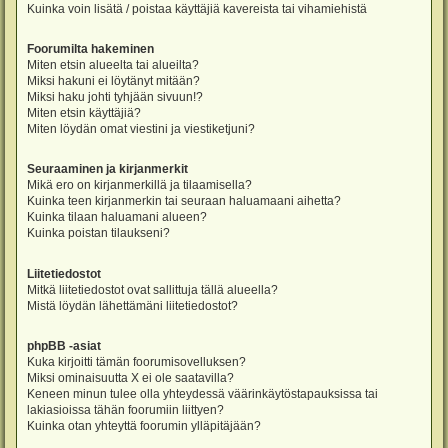
Kuinka voin lisätä / poistaa käyttäjiä kavereista tai vihamiehistä
Foorumilta hakeminen
Miten etsin alueelta tai alueilta?
Miksi hakuni ei löytänyt mitään?
Miksi haku johti tyhjään sivuun!?
Miten etsin käyttäjiä?
Miten löydän omat viestini ja viestiketjuni?
Seuraaminen ja kirjanmerkit
Mikä ero on kirjanmerkillä ja tilaamisella?
Kuinka teen kirjanmerkin tai seuraan haluamaani aihetta?
Kuinka tilaan haluamani alueen?
Kuinka poistan tilaukseni?
Liitetiedostot
Mitkä liitetiedostot ovat sallittuja tällä alueella?
Mistä löydän lähettämäni liitetiedostot?
phpBB -asiat
Kuka kirjoitti tämän foorumisovelluksen?
Miksi ominaisuutta X ei ole saatavilla?
Keneen minun tulee olla yhteydessä väärinkäytöstapauksissa tai
lakiasioissa tähän foorumiin liittyen?
Kuinka otan yhteyttä foorumin ylläpitäjään?