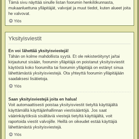
Tämä sivu näyttää sinulle listan foorumin henkilökunnasta,
mukaanluettuna ylläpitäjät, valvojat ja muut tiedot, kuten alueet joita
he valvovat.
Ylös
Yksityisviestit
En voi lähettää yksityisviestejä!
Tähän on kolme mahdollista syytä. Et ole rekisteröitynyt ja/tai
kirjautunut sisään, foorumin ylläpitäjä on poistanut yksityisviestit
käytöstä koko foorumilta tai foorumin ylläpitäjä on estänyt sinua
lähettämästä yksityisviestejä. Ota yhteyttä foorumin ylläpitäjään
saadaksesi lisätietoja.
Ylös
Saan yksityisviestejä joita en halua!
Voit automaattisesti poistaa yksityisviestit tietyltä käyttäjältä
käyttämällä käyttäjänhallinnan viestisääntöjä. Jos saat
väärinkäytöksiä sisältäviä viestejä tietyltä käyttäjältä, voit
raportoida viestit valvojille. Heillä on oikeudet estää käyttäjiä
lähettämästä yksityisviestejä.
Ylös