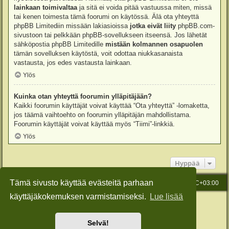
lainkaan toimivaltaa
ja sitä ei voida pitää vastuussa miten, missä
tai kenen toimesta tämä foorumi on käytössä. Älä ota yhteyttä
phpBB Limitediin missään lakiasioissa
jotka eivät liity
phpBB.com-
sivustoon tai pelkkään phpBB-sovellukseen itseensä. Jos lähetät
sähköpostia phpBB Limitedille
mistään kolmannen osapuolen
tämän sovelluksen käytöstä, voit odottaa niukkasanaista
vastausta, jos edes vastausta lainkaan.
Ylös
Kuinka otan yhteyttä foorumin ylläpitäjään?
Kaikki foorumin käyttäjät voivat käyttää “Ota yhteyttä” -lomaketta,
jos täämä vaihtoehto on foorumin ylläpitäjän mahdollistama.
Foorumin käyttäjät voivat käyttää myös “Tiimi”-linkkiä.
Ylös
Hyppää
Tämä sivusto käyttää evästeitä parhaan
Etusivu
Viesti Ylläpidolle
Kaikki ajat ovat
UTC+03:00
käyttäjäkokemuksen varmistamiseksi.
Lue lisää
Keskustelufoorumin ohjelmisto
phpBB
® Forum Software © phpBB Limited
Käännös: phpBB Suomi (lurttinen, harritapio, Pettis)
Style: Green-Style-Slim by Joyce&Luna
phpBB-Style-Design
Selvä!
Yksityisyys
|
Ehdot