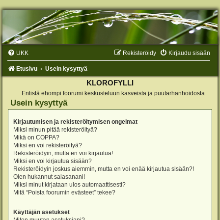
UKK
Rekisteröidy
Kirjaudu sisään
Etusivu
Usein kysyttyä
KLOROFYLLI
Entistä ehompi foorumi keskusteluun kasveista ja puutarhanhoidosta
Usein kysyttyä
Kirjautumisen ja rekisteröitymisen ongelmat
Miksi minun pitää rekisteröityä?
Mikä on COPPA?
Miksi en voi rekisteröityä?
Rekisteröidyin, mutta en voi kirjautua!
Miksi en voi kirjautua sisään?
Rekisteröidyin joskus aiemmin, mutta en voi enää kirjautua sisään?!
Olen hukannut salasanani!
Miksi minut kirjataan ulos automaattisesti?
Mitä “Poista foorumin evästeet” tekee?
Käyttäjän asetukset