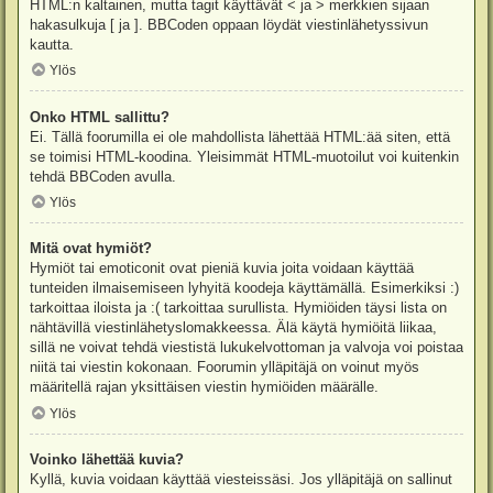
HTML:n kaltainen, mutta tagit käyttävät < ja > merkkien sijaan
hakasulkuja [ ja ]. BBCoden oppaan löydät viestinlähetyssivun
kautta.
Ylös
Onko HTML sallittu?
Ei. Tällä foorumilla ei ole mahdollista lähettää HTML:ää siten, että
se toimisi HTML-koodina. Yleisimmät HTML-muotoilut voi kuitenkin
tehdä BBCoden avulla.
Ylös
Mitä ovat hymiöt?
Hymiöt tai emoticonit ovat pieniä kuvia joita voidaan käyttää
tunteiden ilmaisemiseen lyhyitä koodeja käyttämällä. Esimerkiksi :)
tarkoittaa iloista ja :( tarkoittaa surullista. Hymiöiden täysi lista on
nähtävillä viestinlähetyslomakkeessa. Älä käytä hymiöitä liikaa,
sillä ne voivat tehdä viestistä lukukelvottoman ja valvoja voi poistaa
niitä tai viestin kokonaan. Foorumin ylläpitäjä on voinut myös
määritellä rajan yksittäisen viestin hymiöiden määrälle.
Ylös
Voinko lähettää kuvia?
Kyllä, kuvia voidaan käyttää viesteissäsi. Jos ylläpitäjä on sallinut