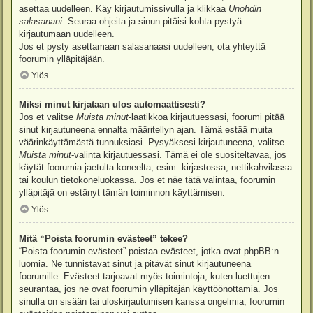
asettaa uudelleen. Käy kirjautumissivulla ja klikkaa
Unohdin
salasanani
. Seuraa ohjeita ja sinun pitäisi kohta pystyä
kirjautumaan uudelleen.
Jos et pysty asettamaan salasanaasi uudelleen, ota yhteyttä
foorumin ylläpitäjään.
Ylös
Miksi minut kirjataan ulos automaattisesti?
Jos et valitse
Muista minut
-laatikkoa kirjautuessasi, foorumi pitää
sinut kirjautuneena ennalta määritellyn ajan. Tämä estää muita
väärinkäyttämästä tunnuksiasi. Pysyäksesi kirjautuneena, valitse
Muista minut
-valinta kirjautuessasi. Tämä ei ole suositeltavaa, jos
käytät foorumia jaetulta koneelta, esim. kirjastossa, nettikahvilassa
tai koulun tietokoneluokassa. Jos et näe tätä valintaa, foorumin
ylläpitäjä on estänyt tämän toiminnon käyttämisen.
Ylös
Mitä “Poista foorumin evästeet” tekee?
“Poista foorumin evästeet” poistaa evästeet, jotka ovat phpBB:n
luomia. Ne tunnistavat sinut ja pitävät sinut kirjautuneena
foorumille. Evästeet tarjoavat myös toimintoja, kuten luettujen
seurantaa, jos ne ovat foorumin ylläpitäjän käyttöönottamia. Jos
sinulla on sisään tai uloskirjautumisen kanssa ongelmia, foorumin