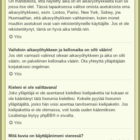
On mahdollista, että näytetty aika on eri aikavyöhykkeeltä kuin se
jossa itse olet. Tässä tapauksessa valitse omista asetuksista oma
aikavyöhykkeesi, esim. Lontoo, Pariisi, New York, Sidney, jne.
Huomaathan, että aikavyöhykkeen vaihtaminen, kuten monet
muutkin asetukset ovat vain rekisteröityneille käyttäjille. Jos et ole
rekisteröitynyt, tämä on hyvä aika tehdä niin.
Ylös
Vaihdoin aikavyöhykkeen ja kellonaika on silti väärin!
Jos olet varmasti valinnut oikean aikavyöhykkeen ja aika on silti
väärin, on palvelimen kellonaika väärin. Ota yhteyttä ylläpitäjään
korjataksesi ongelman.
Ylös
Kieleni ei ole valittavana!
Joko ylläpitäjä ei ole asentanut kielellesi kielipakettia tai kukaan ei
ole kääntänyt tätä foorumia kielellesi. Kokeile pyytää foorumin
ylläpitäjältä, josko hän voisi asentaa tarvitsemasi kielipaketin. Jos
kielipakettia ei ole olemassa, voit luoda uuden käännöksen.
Lisätietoja löytyy
phpBB
®:n sivuilta.
Ylös
Mitä kuvia on käyttäjänimeni vieressä?