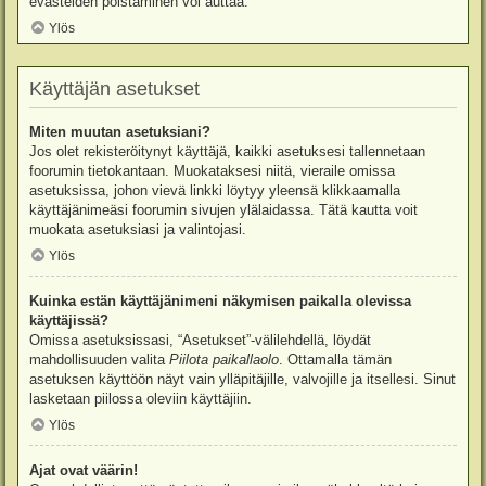
evästeiden poistaminen voi auttaa.
Ylös
Käyttäjän asetukset
Miten muutan asetuksiani?
Jos olet rekisteröitynyt käyttäjä, kaikki asetuksesi tallennetaan
foorumin tietokantaan. Muokataksesi niitä, vieraile omissa
asetuksissa, johon vievä linkki löytyy yleensä klikkaamalla
käyttäjänimeäsi foorumin sivujen ylälaidassa. Tätä kautta voit
muokata asetuksiasi ja valintojasi.
Ylös
Kuinka estän käyttäjänimeni näkymisen paikalla olevissa
käyttäjissä?
Omissa asetuksissasi, “Asetukset”-välilehdellä, löydät
mahdollisuuden valita
Piilota paikallaolo
. Ottamalla tämän
asetuksen käyttöön näyt vain ylläpitäjille, valvojille ja itsellesi. Sinut
lasketaan piilossa oleviin käyttäjiin.
Ylös
Ajat ovat väärin!