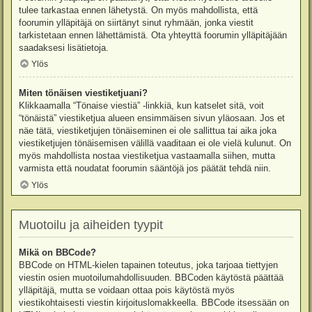
tulee tarkastaa ennen lähetystä. On myös mahdollista, että
foorumin ylläpitäjä on siirtänyt sinut ryhmään, jonka viestit
tarkistetaan ennen lähettämistä. Ota yhteyttä foorumin ylläpitäjään
saadaksesi lisätietoja.
Ylös
Miten tönäisen viestiketjuani?
Klikkaamalla “Tönaise viestiä” -linkkiä, kun katselet sitä, voit
“tönäistä” viestiketjua alueen ensimmäisen sivun yläosaan. Jos et
näe tätä, viestiketjujen tönäiseminen ei ole sallittua tai aika joka
viestiketjujen tönäisemisen välillä vaaditaan ei ole vielä kulunut. On
myös mahdollista nostaa viestiketjua vastaamalla siihen, mutta
varmista että noudatat foorumin sääntöjä jos päätät tehdä niin.
Ylös
Muotoilu ja aiheiden tyypit
Mikä on BBCode?
BBCode on HTML-kielen tapainen toteutus, joka tarjoaa tiettyjen
viestin osien muotoilumahdollisuuden. BBCoden käytöstä päättää
ylläpitäjä, mutta se voidaan ottaa pois käytöstä myös
viestikohtaisesti viestin kirjoituslomakkeella. BBCode itsessään on