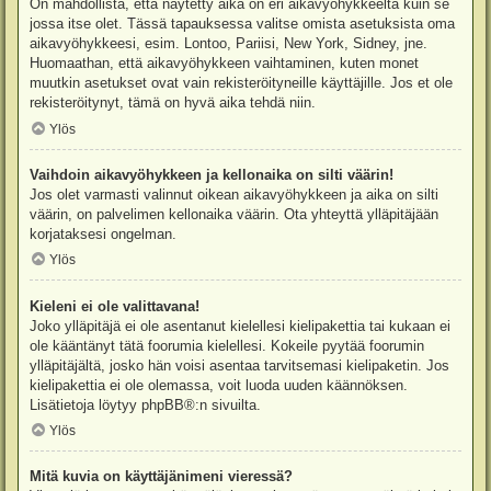
On mahdollista, että näytetty aika on eri aikavyöhykkeeltä kuin se
jossa itse olet. Tässä tapauksessa valitse omista asetuksista oma
aikavyöhykkeesi, esim. Lontoo, Pariisi, New York, Sidney, jne.
Huomaathan, että aikavyöhykkeen vaihtaminen, kuten monet
muutkin asetukset ovat vain rekisteröityneille käyttäjille. Jos et ole
rekisteröitynyt, tämä on hyvä aika tehdä niin.
Ylös
Vaihdoin aikavyöhykkeen ja kellonaika on silti väärin!
Jos olet varmasti valinnut oikean aikavyöhykkeen ja aika on silti
väärin, on palvelimen kellonaika väärin. Ota yhteyttä ylläpitäjään
korjataksesi ongelman.
Ylös
Kieleni ei ole valittavana!
Joko ylläpitäjä ei ole asentanut kielellesi kielipakettia tai kukaan ei
ole kääntänyt tätä foorumia kielellesi. Kokeile pyytää foorumin
ylläpitäjältä, josko hän voisi asentaa tarvitsemasi kielipaketin. Jos
kielipakettia ei ole olemassa, voit luoda uuden käännöksen.
Lisätietoja löytyy
phpBB
®:n sivuilta.
Ylös
Mitä kuvia on käyttäjänimeni vieressä?