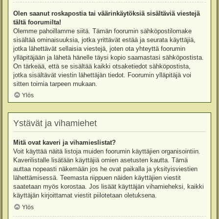
Olen saanut roskapostia tai väärinkäytöksiä sisältäviä viestejä
tältä foorumilta!
Olemme pahoillamme siitä. Tämän foorumin sähköpostilomake
sisältää ominaisuuksia, jotka yrittävät estää ja seurata käyttäjiä,
jotka lähettävät sellaisia viestejä, joten ota yhteyttä foorumin
ylläpitäjään ja lähetä hänelle täysi kopio saamastasi sähköpostista.
On tärkeää, että se sisältää kaikki otsaketiedot sähköpostista,
jotka sisältävät viestin lähettäjän tiedot. Foorumin ylläpitäjä voi
sitten toimia tarpeen mukaan.
Ylös
Ystävät ja vihamiehet
Mitä ovat kaveri ja vihamieslistat?
Voit käyttää näitä listoja muiden foorumin käyttäjien organisointiin.
Kaverilistalle lisätään käyttäjiä omien asetusten kautta. Tämä
auttaa nopeasti näkemään jos he ovat paikalla ja yksityisviestien
lähettämisessä. Teemasta riippuen näiden käyttäjien viestit
saatetaan myös korostaa. Jos lisäät käyttäjän vihamieheksi, kaikki
käyttäjän kirjoittamat viestit piilotetaan oletuksena.
Ylös