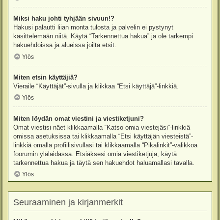
Miksi haku johti tyhjään sivuun!?
Hakusi palautti liian monta tulosta ja palvelin ei pystynyt
käsittelemään niitä. Käytä “Tarkennettua hakua” ja ole tarkempi
hakuehdoissa ja alueissa joilta etsit.
Ylös
Miten etsin käyttäjiä?
Vieraile “Käyttäjät”-sivulla ja klikkaa “Etsi käyttäjä”-linkkiä.
Ylös
Miten löydän omat viestini ja viestiketjuni?
Omat viestisi näet klikkaamalla “Katso omia viestejäsi”-linkkiä
omissa asetuksissa tai klikkaamalla “Etsi käyttäjän viesteistä”-
linkkiä omalla profiilisivullasi tai klikkaamalla “Pikalinkit”-valikkoa
foorumin ylälaidassa. Etsiäksesi omia viestiketjuja, käytä
tarkennettua hakua ja täytä sen hakuehdot haluamallasi tavalla.
Ylös
Seuraaminen ja kirjanmerkit