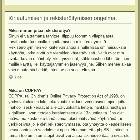
Kirjautumisen ja rekisteröitymisen ongelmat
Miksi minun pitää rekisteröityä?
Sinun ei välttämättä tarvitse, riippuu foorumin ylläpitäjästä,
tarvitaanko foorumilla kirjoittamiseen rekisteröitymistä.
Rekisteröityminen voi kuitenkin antaa sinulle lisää ominaisuuksia
käyttöön, jotka eivät ole vieraiden käytettävissä. Näitä ovat mm.
avatar-kuvan määrittely, yksityisviestit, sähköpostien lähettäminen
muille käyttäjille, käyttäjäryhmien jäsenyys jne. Siihen menee aikaa
vain muutamia hetkiä, joten se on suositeltavaa.
Ylös
Mikä on COPPA?
COPPA, tai Children’s Online Privacy Protection Act of 1998, on
yhdysvaltalainen laki, joka vaatii kaikkien verkkosivustojen, jotka
mahdollisesti keräävät alle 13-vuotiailta tietoja, hankkia huoltajan
kirjallisen luvan tietojen keräämiseen alle 13-vuotiaalta. Jos olet
epävarma koskeeko tämä sinua rekisteröityvänä käyttäjänä tai
verkkosivua jolle olet rekisteröitymässä, ota yhteyttä oikeudelliseen
neuvonantajaan saadaksesi apua. Huomaa, että phpBB Limited ja
tämän foorumin omistajat eivät voi antaa lakineuvontaa ja eivät ole