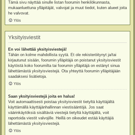
Tämä sivu näyttää sinulle listan foorumin henkilökunnasta,
mukaanluettuna ylläpitäjät, valvojat ja muut tiedot, kuten alueet joita
he valvovat.
Ylös
Yksityisviestit
En voi lähettää yksityisviestejä!
Tähän on kolme mahdollista syytä. Et ole rekisteröitynyt ja/tai
kirjautunut sisään, foorumin ylläpitäjä on poistanut yksityisviestit
käytöstä koko foorumilta tai foorumin ylläpitäjä on estänyt sinua
lähettämästä yksityisviestejä. Ota yhteyttä foorumin ylläpitäjään
saadaksesi lisätietoja.
Ylös
Saan yksityisviestejä joita en halua!
Voit automaattisesti poistaa yksityisviestit tietyltä käyttäjältä
käyttämällä käyttäjänhallinnan viestisääntöjä. Jos saat
väärinkäytöksiä sisältäviä viestejä tietyltä käyttäjältä, voit
raportoida viestit valvojille. Heillä on oikeudet estää käyttäjiä
lähettämästä yksityisviestejä.
Ylös