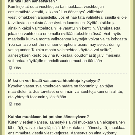
Kuinka luon äänestyksen?
Kun kirjoitat uuta viestiketjua tai muokkaat viestiketjun
ensimmäistä viestiä, klikkaa "Luo äänestys"-välilehteä
viestilomakkeen alapuolella. Jos et näe tätä välilehteä, sinulla ei ole
tarvittavia oikeuksia äänestysten luomiseen. Syötä otsikko ja
ainakin kaksi vaihtoehtoa niille varattuihin kenttiin. Varmista että
jokainen vaihtoehto on omalla rivillään tekstikentässä. Voit myös
määritellä kuinka monta vaihtoehtoa käyttäjät voivat valita kohdasta
You can also set the number of options users may select during
voting under “Kuinka monta vaihtoehtoa käyttäjä voi valita”,
äänestyksen kesto päivinä (0 kestää loputtomasti) ja viimeisenä
voit antaa käyttäjille mahdollisuuden muuttaa ääntään.
Ylös
Miksi en voi lisätä vastausvaihtoehtoja kyselyyn?
Kyselyn vastausvaihtoehtojen määrä on foorumin ylläpitäjän
määrittelemä. Jos tarvitset enemmän vaihtoehtoja kuin on sallittu,
ota yhteyttä foorumin ylläpitäjään.
Ylös
Kuinka muokkaan tai poistan äänestyksen?
Kuten viestien kanssa, äänestyksiä voi muokata vain alkuperäinen
lähettäjä, valvoja tai ylläpitäjä. Muokataksesi äänestystä, muokkaa
ensimmäistä viestiä viestiketjussa. Äänestys on aina kytketty