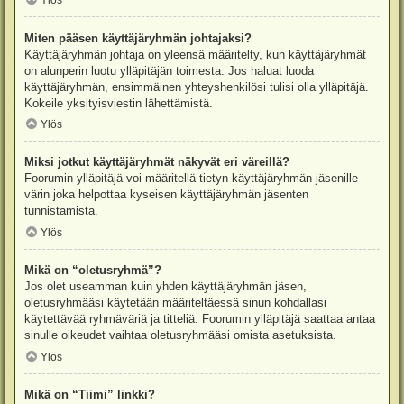
Ylös
Miten pääsen käyttäjäryhmän johtajaksi?
Käyttäjäryhmän johtaja on yleensä määritelty, kun käyttäjäryhmät
on alunperin luotu ylläpitäjän toimesta. Jos haluat luoda
käyttäjäryhmän, ensimmäinen yhteyshenkilösi tulisi olla ylläpitäjä.
Kokeile yksityisviestin lähettämistä.
Ylös
Miksi jotkut käyttäjäryhmät näkyvät eri väreillä?
Foorumin ylläpitäjä voi määritellä tietyn käyttäjäryhmän jäsenille
värin joka helpottaa kyseisen käyttäjäryhmän jäsenten
tunnistamista.
Ylös
Mikä on “oletusryhmä”?
Jos olet useamman kuin yhden käyttäjäryhmän jäsen,
oletusryhmääsi käytetään määriteltäessä sinun kohdallasi
käytettävää ryhmäväriä ja titteliä. Foorumin ylläpitäjä saattaa antaa
sinulle oikeudet vaihtaa oletusryhmääsi omista asetuksista.
Ylös
Mikä on “Tiimi” linkki?