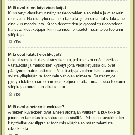
Mitä ovat kiinnitetyt viestiketjut
Kiinnitetyt viestiketjut näkyvät tiedotteiden alapuolella ja ovat vain
etusivulla. Ne ovat yleensä aika tärkeitä, joten sinun tulisi lukea ne
aina kun mahdollista. Kuten tiedotteiden ja globaalien tiedotteiden
kanssa, viestiketjujen kiinnittämisen oikeudet määrittelee foorumin
ylläpitäjä.
Ylös
Mitä ovat lukitut viestiketjut?
Lukitut viestiketjut ovat viestiketjuja, joihin ei voi enää lähettää
vastauksia ja mahdolliset kyselyt joita viestiketjussa oli, ovat
päättyneet automaattisesti. Viestiketjuja voidaan lukita useista
syistä ylläpitäjän tai foorumin valvojan toimesta. Saatat myös
pystyä lukitsemaan oman viestiketjusi, mutta tämä riippuu foorumin
ylläpitäjän antamista oikeuksista.
Ylös
Mitä ovat aiheiden kuvakkeet?
Aiheiden kuvakkeet ovat aiheen aloittajan valitsemia kuvakkeita
joiden on tarkoitus kuvastaa niiden sisältöä. Aiheiden kuvakkeiden
käyttöoikeudet riippuvat foorumin ylläpitäjän määrittelemistä
oikeuksista.