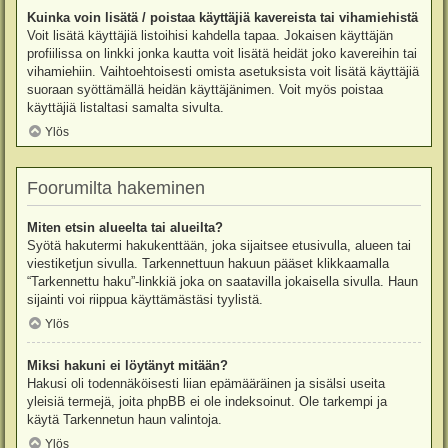
Kuinka voin lisätä / poistaa käyttäjiä kavereista tai vihamiehistä
Voit lisätä käyttäjiä listoihisi kahdella tapaa. Jokaisen käyttäjän
profiilissa on linkki jonka kautta voit lisätä heidät joko kavereihin tai
vihamiehiin. Vaihtoehtoisesti omista asetuksista voit lisätä käyttäjiä
suoraan syöttämällä heidän käyttäjänimen. Voit myös poistaa
käyttäjiä listaltasi samalta sivulta.
Ylös
Foorumilta hakeminen
Miten etsin alueelta tai alueilta?
Syötä hakutermi hakukenttään, joka sijaitsee etusivulla, alueen tai
viestiketjun sivulla. Tarkennettuun hakuun pääset klikkaamalla
“Tarkennettu haku”-linkkiä joka on saatavilla jokaisella sivulla. Haun
sijainti voi riippua käyttämästäsi tyylistä.
Ylös
Miksi hakuni ei löytänyt mitään?
Hakusi oli todennäköisesti liian epämääräinen ja sisälsi useita
yleisiä termejä, joita phpBB ei ole indeksoinut. Ole tarkempi ja
käytä Tarkennetun haun valintoja.
Ylös