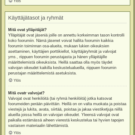
Ylös
Käyttäjätasot ja ryhmät
Mitä ovat ylläpitäjät?
Ylläpitäjät ovat jäseniä joille on annettu korkeimman tason kontrolli
koko foorumiin. Nämä jäsenet voivat hallita foorumin kaikkia
foorumin toiminnan osa-alueita, mukaan lukien oikeuksien
asettaminen, käyttäjien porttikiellot, käyttäjäryhmät ja valvojat
yms., riippuen foorumin perustajasta ja hänen ylläpitäjille
määrittelemistä oikeuksista. Heillä saattaa olla myös täydet
valvojan oikeudet kaikilla keskustelualueilla, riippuen foorumin
perustajan määrittelemistä asetuksista.
Ylös
Mitä ovatr valvojat?
Valvojat ovat henkilöitä (tai ryhmä henkilöitä) jotka katsovat
foorumeiden perään päivittäin. Heillä on on valta muokata ja poistaa
viestejä ja lukita, avata, siirtää, poistaa ja jakaa viestiketjuja niillä
alueilla joissa heillä on valvojan oikeudet. Yleensä valvojat ovat
paikalla estämässä aiheen vierestä keskustelua tai hyvien tapojen
vastaisen materiaalin lähettämistä.
Ylös