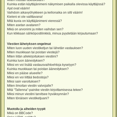
Miten muutan asetuksiani?
Kuinka estän käyttäjänimeni näkymisen paikalla olevissa käyttäjissä?
Ajat ovat väärin!
Vaihdoin aikavyöhykkeen ja kellonaika on silti väärin!
Kieleni ei ole valittavana!
Mitä kuvia on käyttäjänimeni vieressä?
Miten asetan avataren?
Mikä on arvonimi ja miten vaihdan sen?
Kun klikkaan sähköpostilinkkiä, minua pyydetään kirjautumaan?
Viestien lähetyksen ongelmat
Miten luon uuden viestiketjun tai lähetän vastauksen?
Miten muokkaan tai poistan viestejä?
Miten liitän allekirjoituksen viestiini?
Kuinka luon äänestyksen?
Miksi en voi lisätä vastausvaihtoehtoja kyselyyn?
Kuinka muokkaan tai poistan äänestyksen?
Miksi en pääse alueelle?
Miksi en voi liittää tiedostoja?
Miksi sain varoituksen?
Miten ilmoitan viestin valvojalle?
Mitä “Tallenna”-painike viestin kirjoittamisessa tekee?
Miksi minun viestini tarvitsee hyväksynnän?
Miten tönäisen viestiketjuani?
Muotoilu ja aiheiden tyypit
Mikä on BBCode?