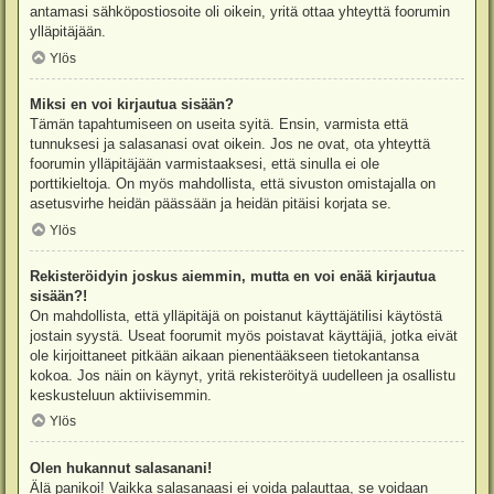
antamasi sähköpostiosoite oli oikein, yritä ottaa yhteyttä foorumin
ylläpitäjään.
Ylös
Miksi en voi kirjautua sisään?
Tämän tapahtumiseen on useita syitä. Ensin, varmista että
tunnuksesi ja salasanasi ovat oikein. Jos ne ovat, ota yhteyttä
foorumin ylläpitäjään varmistaaksesi, että sinulla ei ole
porttikieltoja. On myös mahdollista, että sivuston omistajalla on
asetusvirhe heidän päässään ja heidän pitäisi korjata se.
Ylös
Rekisteröidyin joskus aiemmin, mutta en voi enää kirjautua
sisään?!
On mahdollista, että ylläpitäjä on poistanut käyttäjätilisi käytöstä
jostain syystä. Useat foorumit myös poistavat käyttäjiä, jotka eivät
ole kirjoittaneet pitkään aikaan pienentääkseen tietokantansa
kokoa. Jos näin on käynyt, yritä rekisteröityä uudelleen ja osallistu
keskusteluun aktiivisemmin.
Ylös
Olen hukannut salasanani!
Älä panikoi! Vaikka salasanaasi ei voida palauttaa, se voidaan