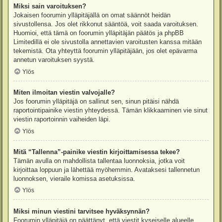
Miksi sain varoituksen?
Jokaisen foorumin ylläpitäjällä on omat säännöt heidän
sivustollensa. Jos olet rikkonut sääntöä, voit saada varoituksen.
Huomioi, että tämä on foorumin ylläpitäjän päätös ja phpBB
Limitedillä ei ole sivustolla annettavien varoitusten kanssa mitään
tekemistä. Ota yhteyttä foorumin ylläpitäjään, jos olet epävarma
annetun varoituksen syystä.
Ylös
Miten ilmoitan viestin valvojalle?
Jos foorumin ylläpitäjä on sallinut sen, sinun pitäisi nähdä
raportointipainike viestin yhteydessä. Tämän klikkaaminen vie sinut
viestin raportoinnin vaiheiden läpi.
Ylös
Mitä “Tallenna”-painike viestin kirjoittamisessa tekee?
Tämän avulla on mahdollista tallentaa luonnoksia, jotka voit
kirjoittaa loppuun ja lähettää myöhemmin. Avataksesi tallennetun
luonnoksen, vieraile komissa asetuksissa.
Ylös
Miksi minun viestini tarvitsee hyväksynnän?
Foorumin ylläpitäjä on päättänyt, että viestit kyseiselle alueelle