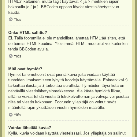
HTML:n kaltainen, mutta tagit käyttävät < ja > merkkien sijaan
hakasulkuja [ ja ]. BBCoden oppaan löydät viestinlähetyssivun
kautta.
Ylös
Onko HTML sallittu?
Ei. Tällä foorumilla ei ole mahdollista lähettää HTML:ää siten, että
se toimisi HTML-koodina. Yleisimmät HTML-muotoilut voi kuitenkin
tehdä BBCoden avulla.
Ylös
Mitä ovat hymiöt?
Hymiöt tai emoticonit ovat pieniä kuvia joita voidaan käyttää
tunteiden ilmaisemiseen lyhyitä koodeja käyttämällä. Esimerkiksi :)
tarkoittaa iloista ja :( tarkoittaa surullista. Hymiöiden täysi lista on
nähtävillä viestinlähetyslomakkeessa. Älä käytä hymiöitä liikaa,
sillä ne voivat tehdä viestistä lukukelvottoman ja valvoja voi poistaa
niitä tai viestin kokonaan. Foorumin ylläpitäjä on voinut myös
määritellä rajan yksittäisen viestin hymiöiden määrälle.
Ylös
Voinko lähettää kuvia?
Kyllä, kuvia voidaan käyttää viesteissäsi. Jos ylläpitäjä on sallinut