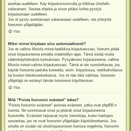
asettaa uudelleen. Käy kirjautumissivulla ja klikkaa
Unohdin
salasanani
. Seuraa ohjeita ja sinun pitäisi kohta pystyä
kirjautumaan uudelleen.
Jos et pysty asettamaan salasanaasi uudelleen, ota yhteyttä
foorumin ylläpitäjään.
Ylös
Miksi minut kirjataan ulos automaattisesti?
Jos et valitse
Muista minut
-laatikkoa kirjautuessasi, foorumi pitää
sinut kirjautuneena ennalta määritellyn ajan. Tämä estää muita
väärinkäyttämästä tunnuksiasi. Pysyäksesi kirjautuneena, valitse
Muista minut
-valinta kirjautuessasi. Tämä ei ole suositeltavaa, jos
käytät foorumia jaetulta koneelta, esim. kirjastossa, nettikahvilassa
tai koulun tietokoneluokassa. Jos et näe tätä valintaa, foorumin
ylläpitäjä on estänyt tämän toiminnon käyttämisen.
Ylös
Mitä “Poista foorumin evästeet” tekee?
“Poista foorumin evästeet” poistaa evästeet, jotka ovat phpBB:n
luomia. Ne tunnistavat sinut ja pitävät sinut kirjautuneena
foorumille. Evästeet tarjoavat myös toimintoja, kuten luettujen
seurantaa, jos ne ovat foorumin ylläpitäjän käyttöönottamia. Jos
sinulla on sisään tai uloskirjautumisen kanssa ongelmia, foorumin