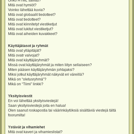
Onko HTML sallittu?
Mitä ovat hymiöt?
Voinko lähettää kuvia?
Mitä ovat globaalit tiedotteet?
Mitä ovat tiedotteet?
Mitä ovat kiinnitetyt viestiketjut
Mitä ovat lukitut viestiketjut?
Mitä ovat aiheiden kuvakkeet?
Käyttäjätasot ja ryhmät
Mitä ovat ylläpitäjät?
Mitä ovatr valvojat?
Mitä ovat käyttäjäryhmät?
Missä ovat käyttäjäryhmät ja miten liityn sellaiseen?
Miten pääsen käyttäjäryhmän johtajaksi?
Miksi jotkut käyttäjäryhmät näkyvät eri väreillä?
Mikä on “oletusryhmä”?
Mikä on “Tiimi” linkki?
Yksityisviestit
En voi lähettää yksityisviestejä!
Saan yksityisviestejä joita en halua!
Olen saanut roskapostia tai väärinkäytöksiä sisältäviä viestejä tältä
foorumilta!
Ystävät ja vihamiehet
Mitä ovat kaveri ja vihamieslistat?