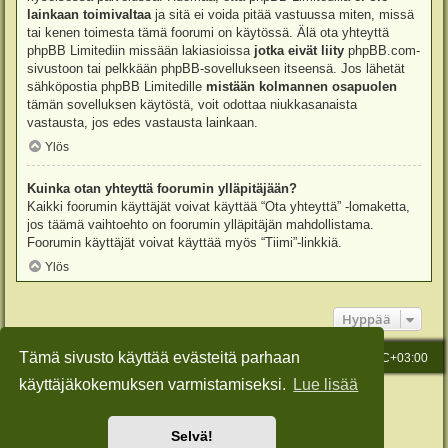
lainkaan toimivaltaa
ja sitä ei voida pitää vastuussa miten, missä
tai kenen toimesta tämä foorumi on käytössä. Älä ota yhteyttä
phpBB Limitediin missään lakiasioissa
jotka eivät liity
phpBB.com-
sivustoon tai pelkkään phpBB-sovellukseen itseensä. Jos lähetät
sähköpostia phpBB Limitedille
mistään kolmannen osapuolen
tämän sovelluksen käytöstä, voit odottaa niukkasanaista
vastausta, jos edes vastausta lainkaan.
Ylös
Kuinka otan yhteyttä foorumin ylläpitäjään?
Kaikki foorumin käyttäjät voivat käyttää “Ota yhteyttä” -lomaketta,
jos täämä vaihtoehto on foorumin ylläpitäjän mahdollistama.
Foorumin käyttäjät voivat käyttää myös “Tiimi”-linkkiä.
Ylös
Hyppää
Tämä sivusto käyttää evästeitä parhaan
Etusivu
Viesti Ylläpidolle
Kaikki ajat ovat
UTC+03:00
käyttäjäkokemuksen varmistamiseksi.
Lue lisää
Keskustelufoorumin ohjelmisto
phpBB
® Forum Software © phpBB Limited
Käännös: phpBB Suomi (lurttinen, harritapio, Pettis)
Style: Green-Style-Slim by Joyce&Luna
phpBB-Style-Design
Selvä!
Yksityisyys
|
Ehdot