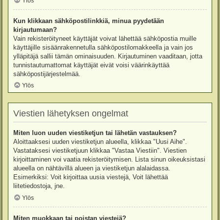
Ylös
Kun klikkaan sähköpostilinkkiä, minua pyydetään
kirjautumaan?
Vain rekisteröityneet käyttäjät voivat lähettää sähköpostia muille
käyttäjille sisäänrakennetulla sähköpostilomakkeella ja vain jos
ylläpitäjä sallii tämän ominaisuuden. Kirjautuminen vaaditaan, jotta
tunnistautumattomat käyttäjät eivät voisi väärinkäyttää
sähköpostijärjestelmää.
Ylös
Viestien lähetyksen ongelmat
Miten luon uuden viestiketjun tai lähetän vastauksen?
Aloittaaksesi uuden viestiketjun alueella, klikkaa "Uusi Aihe".
Vastataksesi viestiketjuun klikkaa "Vastaa Viestiin". Viestien
kirjoittaminen voi vaatia rekisteröitymisen. Lista sinun oikeuksistasi
alueella on nähtävillä alueen ja viestiketjun alalaidassa.
Esimerkiksi: Voit kirjoittaa uusia viestejä, Voit lähettää
liitetiedostoja, jne.
Ylös
Miten muokkaan tai poistan viestejä?