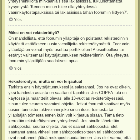
yhteyshenkilöitä minkäänlaisissa lakiasioissa, lukuunottamatta
kysymystä “Keneen minun tulee olla yhteydessä
väärinkäytöstapauksissa tai lakiasioissa tähän foorumiin liittyen?”.
Ylös
Miksi en voi rekisteröityä?
On mahdollista, että foorumin ylläpitäjä on poistanut rekisteröinnin
käytöstä estääkseen uusia vierailijoita rekisteröitymästä. Foorumin
ylläpitäjä on voinut myös asettaa porttikiellon IP-osoitteellesi tai
estänyt valitsemasi käyttäjätunnuksen rekisteröinnin. Ota yhteyttä
foorumin ylläpitäjään saadaksesi apua.
Ylös
Rekisteröidyin, mutta en voi kirjautua!
Tarkista ensin käyttäjätunnuksesi ja salasanasi. Jos ne ovat oikein,
yksi kahdesta asiasta on saattanut tapahtua. Jos COPPA-tuki on
käytössä ja määrittelit olevasi alle 13-vuotias rekisteröityessäsi,
sinun tulee seurata saamiasi ohjeita. Jotkut foorumit vaativat myös
uusien tunnusten aktivoinnin joko sinun itsesi toimesta tai
ylläpitäjän toimesta ennen kuin voit kirjautua sisään. Tämä tieto
kerrottiin rekisteröitymisen yhteydessä. Jos sinulle lähetettiin
sähköpostia, seuraa ohjeita. Jos et saanut sähköpostia, olet
saattanut antaa virheellisen sähköpostiosoitteen tai sähköpostit
ovat saattaneet jäädä roskapostisuodattimeen. Jos olet varma, että