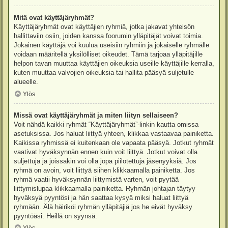
Mitä ovat käyttäjäryhmät?
Käyttäjäryhmät ovat käyttäjien ryhmiä, jotka jakavat yhteisön
hallittaviin osiin, joiden kanssa foorumin ylläpitäjät voivat toimia.
Jokainen käyttäjä voi kuulua useisiin ryhmiin ja jokaiselle ryhmälle
voidaan määritellä yksilölliset oikeudet. Tämä tarjoaa ylläpitäjille
helpon tavan muuttaa käyttäjien oikeuksia useille käyttäjille kerralla,
kuten muuttaa valvojien oikeuksia tai hallita pääsyä suljetulle
alueelle.
Ylös
Missä ovat käyttäjäryhmät ja miten liityn sellaiseen?
Voit nähdä kaikki ryhmät “Käyttäjäryhmät”-linkin kautta omissa
asetuksissa. Jos haluat liittyä yhteen, klikkaa vastaavaa painiketta.
Kaikissa ryhmissä ei kuitenkaan ole vapaata pääsyä. Jotkut ryhmät
vaativat hyväksynnän ennen kuin voit liittyä. Jotkut voivat olla
suljettuja ja joissakin voi olla jopa piilotettuja jäsenyyksiä. Jos
ryhmä on avoin, voit liittyä siihen klikkaamalla painiketta. Jos
ryhmä vaatii hyväksynnän liittymistä varten, voit pyytää
liittymislupaa klikkaamalla painiketta. Ryhmän johtajan täytyy
hyväksyä pyyntösi ja hän saattaa kysyä miksi haluat liittyä
ryhmään. Älä häiriköi ryhmän ylläpitäjiä jos he eivät hyväksy
pyyntöäsi. Heillä on syynsä.