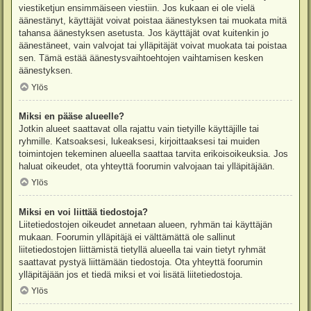
viestiketjun ensimmäiseen viestiin. Jos kukaan ei ole vielä
äänestänyt, käyttäjät voivat poistaa äänestyksen tai muokata mitä
tahansa äänestyksen asetusta. Jos käyttäjät ovat kuitenkin jo
äänestäneet, vain valvojat tai ylläpitäjät voivat muokata tai poistaa
sen. Tämä estää äänestysvaihtoehtojen vaihtamisen kesken
äänestyksen.
Ylös
Miksi en pääse alueelle?
Jotkin alueet saattavat olla rajattu vain tietyille käyttäjille tai
ryhmille. Katsoaksesi, lukeaksesi, kirjoittaaksesi tai muiden
toimintojen tekeminen alueella saattaa tarvita erikoisoikeuksia. Jos
haluat oikeudet, ota yhteyttä foorumin valvojaan tai ylläpitäjään.
Ylös
Miksi en voi liittää tiedostoja?
Liitetiedostojen oikeudet annetaan alueen, ryhmän tai käyttäjän
mukaan. Foorumin ylläpitäjä ei välttämättä ole sallinut
liitetiedostojen liittämistä tietyllä alueella tai vain tietyt ryhmät
saattavat pystyä liittämään tiedostoja. Ota yhteyttä foorumin
ylläpitäjään jos et tiedä miksi et voi lisätä liitetiedostoja.
Ylös