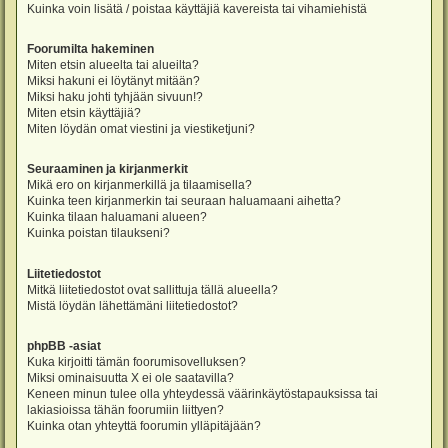
Kuinka voin lisätä / poistaa käyttäjiä kavereista tai vihamiehistä
Foorumilta hakeminen
Miten etsin alueelta tai alueilta?
Miksi hakuni ei löytänyt mitään?
Miksi haku johti tyhjään sivuun!?
Miten etsin käyttäjiä?
Miten löydän omat viestini ja viestiketjuni?
Seuraaminen ja kirjanmerkit
Mikä ero on kirjanmerkillä ja tilaamisella?
Kuinka teen kirjanmerkin tai seuraan haluamaani aihetta?
Kuinka tilaan haluamani alueen?
Kuinka poistan tilaukseni?
Liitetiedostot
Mitkä liitetiedostot ovat sallittuja tällä alueella?
Mistä löydän lähettämäni liitetiedostot?
phpBB -asiat
Kuka kirjoitti tämän foorumisovelluksen?
Miksi ominaisuutta X ei ole saatavilla?
Keneen minun tulee olla yhteydessä väärinkäytöstapauksissa tai
lakiasioissa tähän foorumiin liittyen?
Kuinka otan yhteyttä foorumin ylläpitäjään?