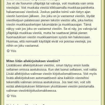
Jos et ole foorumin ylläpitäjä tai valvoja, voit muokata vain omia
viestejäsi. Voit muokata viestiä klikkaamalla muokkaa-painiketta
haluamassasi viestissä. Joskus painike toimii vain tietyn ajan
viestin luomisen jälkeen. Jos joku on jo vastannut viestiin, löydät
viestiketjuun palatessasi pienen tekstin viestisi alla, joka kertoo
viestin muokkauskertojen lukumäärän ja muokkausajan. Tämä
näkyy vain jos joku on vastannut viestiin. Se ei näy, jos valvoja tai
ylläpitäjä muokkaa viestiä, mutta he saattavat jättää pienen
huomautuksen viestin muokkaamisen syistä niin halutessaan.
Huomaa, että normaalit käyttäjät eivät voi poistaa viestejä, jos
niihin on joku vastannut.
Ylös
Miten liitän allekirjoituksen viestiini?
Lisätäksesi allekirjoituksen viestiisi, sinun täytyy ensin luoda
sellainen omissa asetuksissa. Kun olet luonut sellaisen, voit valita
Lisää allekirjoitus
-valinnan viestin kirjoituslomakkeessa. Voit myös
lisätä allekirjoituksen automaattisesti aina kaikkiin viesteihisi
tekemällä valinnan omissa asetuksissa. Jos teet niin, voit silti
estää allekirjoituksen liittämisen yksittäiseen viestiin poistamalla
valinnan viestinkirjoituslomakkeessa.
Ylös