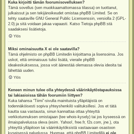
Kuka kirjoitti tämän foorumisovelluksen?
Tämä sovellus (sen muokkaamattomassa tilassa) on tuottanut,
julkaissut ja sen tekijänoikeudet omistaa
phpBB Limited
. Se on
tehty saataville GNU General Public Licensenssin, versiolla 2 (GPL-
2.0) ja sitä voidaan jakaa vapaasti. Katso
Tietoja phpBB:stä
saadaksesi lisätietoja.
Ylös
Miksi ominaisuutta X ei ole saatavilla?
Tämä ohjelmisto on phpBB Limitedin kirjoittama ja lisensoima. Jos
uskot, että ominaisuus tulisi lisätä, vieraile
phpBB
ideakeskuksessa
, jossa voit äänestää olemassa olevia ideoita tai
lähettää uuden.
Ylös
Keneen minun tulee olla yhteydessä väärinkäytöstapauksissa
tai lakiasioissa tähän foorumiin liittyen?
Kuka tahansa “Tiimi”-sivulla mainituista ylläpitäjistä on
todennäköisesti sopiva yhteyshenkilö valituksillesi. Jos et tätä
kautta saa vastausta, sinun kannattaa ottaa yhteyttä
verkkotunnuksen omistajaan (tee
whois-kysely
) tai jos kyseessä on
ilmaispalvelussa oleva (esim. Yahoo!, free.fr, f2s.com, jne.), ota
yhteyttä ylläpitoon tai väärinkäytöksistä vastaavaan osastoon
kyseisessä palvelussa. Huomaa, että phpBB Limitedillä
ei ole