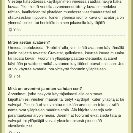
Viestejä katsottaessa käyttäjänimen vieressä saattaa näkyä kaksi
kuvaa. Yksi niistä voi olla arvonimeesi liitetty kuva esimerkiksi
tähtien, laatikoiden tai pisteiden muodossa viestimäärästäsi tai
statuksestasi riippuen. Toinen, yleensä isompi kuva on avatar ja on
yleensä uniikki tai henkilökohtainen jokaisella käyttäjällä.
Ylös
Miten asetan avataren?
Omissa asetuksissa, “Profiilin” alla, voit lisätä avataren käyttämällä
jotain neljästä tavasta: Gravatar, galleriasta, käyttää kuvaa muualta
tai ladata kuvan. Foorumin ylläpitäjä päättää otetaanko avataret
käyttöön ja valitsee mitkä avatarien käyttöönottotavat sallitaan. Jos
et voi käyttää avataria, ota yhteyttä foorumin ylläpitäjään.
Ylös
Mikä on arvonimi ja miten vaihdan sen?
Arvonimet, jotka näkyvät käyttäjänimesi alla osoittavat
kirjoittamiesi viestien määrän tai tietyt käyttäjät, kuten ylläpitäjät tai
valvojat. Yleensä et voi vaihtaa minkään arvonimen tekstiä, sillä
nämä ovat ylläpitäjän määrittelemiä. Älä kirjoita viestejä vain
parantaaksesi arvonimeäsi. Useimmat foorumit eivät siedä tätä ja
valvojat tai ylläpitäjät voivat yksinkertaisesti pienentää
viestilaskuriasi.