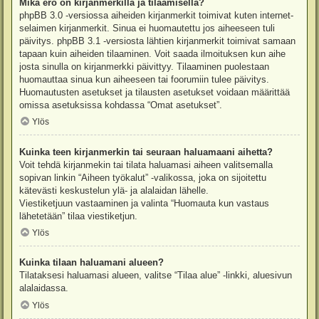
Mikä ero on kirjanmerkillä ja tilaamisella?
phpBB 3.0 -versiossa aiheiden kirjanmerkit toimivat kuten internet-
selaimen kirjanmerkit. Sinua ei huomautettu jos aiheeseen tuli
päivitys. phpBB 3.1 -versiosta lähtien kirjanmerkit toimivat samaan
tapaan kuin aiheiden tilaaminen. Voit saada ilmoituksen kun aihe
josta sinulla on kirjanmerkki päivittyy. Tilaaminen puolestaan
huomauttaa sinua kun aiheeseen tai foorumiin tulee päivitys.
Huomautusten asetukset ja tilausten asetukset voidaan määrittää
omissa asetuksissa kohdassa “Omat asetukset”.
Ylös
Kuinka teen kirjanmerkin tai seuraan haluamaani aihetta?
Voit tehdä kirjanmekin tai tilata haluamasi aiheen valitsemalla
sopivan linkin “Aiheen työkalut” -valikossa, joka on sijoitettu
kätevästi keskustelun ylä- ja alalaidan lähelle.
Viestiketjuun vastaaminen ja valinta “Huomauta kun vastaus
lähetetään” tilaa viestiketjun.
Ylös
Kuinka tilaan haluamani alueen?
Tilataksesi haluamasi alueen, valitse “Tilaa alue” -linkki, aluesivun
alalaidassa.
Ylös