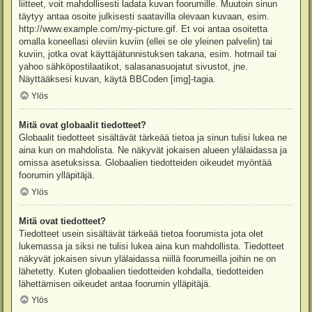
liitteet, voit mahdollisesti ladata kuvan foorumille. Muutoin sinun
täytyy antaa osoite julkisesti saatavilla olevaan kuvaan, esim.
http://www.example.com/my-picture.gif. Et voi antaa osoitetta
omalla koneellasi oleviin kuviin (ellei se ole yleinen palvelin) tai
kuviin, jotka ovat käyttäjätunnistuksen takana, esim. hotmail tai
yahoo sähköpostilaatikot, salasanasuojatut sivustot, jne.
Näyttääksesi kuvan, käytä BBCoden [img]-tagia.
Ylös
Mitä ovat globaalit tiedotteet?
Globaalit tiedotteet sisältävät tärkeää tietoa ja sinun tulisi lukea ne
aina kun on mahdolista. Ne näkyvät jokaisen alueen ylälaidassa ja
omissa asetuksissa. Globaalien tiedotteiden oikeudet myöntää
foorumin ylläpitäjä.
Ylös
Mitä ovat tiedotteet?
Tiedotteet usein sisältävät tärkeää tietoa foorumista jota olet
lukemassa ja siksi ne tulisi lukea aina kun mahdollista. Tiedotteet
näkyvät jokaisen sivun ylälaidassa niillä foorumeilla joihin ne on
lähetetty. Kuten globaalien tiedotteiden kohdalla, tiedotteiden
lähettämisen oikeudet antaa foorumin ylläpitäjä.
Ylös