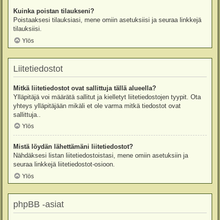
Kuinka poistan tilaukseni?
Poistaaksesi tilauksiasi, mene omiin asetuksiisi ja seuraa linkkejä
tilauksiisi.
Ylös
Liitetiedostot
Mitkä liitetiedostot ovat sallittuja tällä alueella?
Ylläpitäjä voi määrätä sallitut ja kielletyt liitetiedostojen tyypit. Ota
yhteys ylläpitäjään mikäli et ole varma mitkä tiedostot ovat
sallittuja..
Ylös
Mistä löydän lähettämäni liitetiedostot?
Nähdäksesi listan liitetiedostoistasi, mene omiin asetuksiin ja
seuraa linkkejä liitetiedostot-osioon.
Ylös
phpBB -asiat