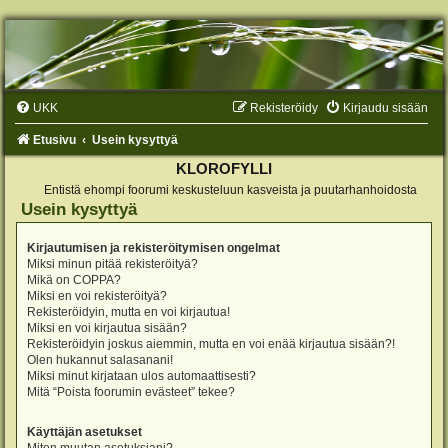
UKK
Rekisteröidy
Kirjaudu sisään
Etusivu
Usein kysyttyä
KLOROFYLLI
Entistä ehompi foorumi keskusteluun kasveista ja puutarhanhoidosta
Usein kysyttyä
Kirjautumisen ja rekisteröitymisen ongelmat
Miksi minun pitää rekisteröityä?
Mikä on COPPA?
Miksi en voi rekisteröityä?
Rekisteröidyin, mutta en voi kirjautua!
Miksi en voi kirjautua sisään?
Rekisteröidyin joskus aiemmin, mutta en voi enää kirjautua sisään?!
Olen hukannut salasanani!
Miksi minut kirjataan ulos automaattisesti?
Mitä “Poista foorumin evästeet” tekee?
Käyttäjän asetukset