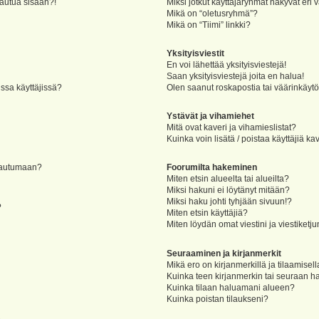
jautua sisään?!
Miksi jotkut käyttäjäryhmät näkyvät eri v
Mikä on “oletusryhmä”?
Mikä on “Tiimi” linkki?
Yksityisviestit
En voi lähettää yksityisviestejä!
Saan yksityisviestejä joita en halua!
ssa käyttäjissä?
Olen saanut roskapostia tai väärinkäytöks
Ystävät ja vihamiehet
Mitä ovat kaveri ja vihamieslistat?
Kuinka voin lisätä / poistaa käyttäjiä ka
rjautumaan?
Foorumilta hakeminen
Miten etsin alueelta tai alueilta?
Miksi hakuni ei löytänyt mitään?
Miksi haku johti tyhjään sivuun!?
?
Miten etsin käyttäjiä?
Miten löydän omat viestini ja viestiketju
Seuraaminen ja kirjanmerkit
Mikä ero on kirjanmerkillä ja tilaamisel
Kuinka teen kirjanmerkin tai seuraan h
Kuinka tilaan haluamani alueen?
Kuinka poistan tilaukseni?