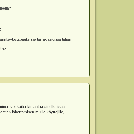
lueella?
?
rinkäytöstapauksissa tai lakiasioissa tähän
ään?
minen voi kuitenkin antaa sinulle lisää
stien lähettäminen muille käyttäjille,