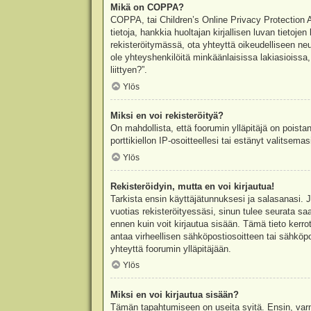
Mikä on COPPA?
COPPA, tai Children’s Online Privacy Protection Ac
tietoja, hankkia huoltajan kirjallisen luvan tieto
rekisteröitymässä, ota yhteyttä oikeudelliseen n
ole yhteyshenkilöitä minkäänlaisissa lakiasioiss
liittyen?”.
Ylös
Miksi en voi rekisteröityä?
On mahdollista, että foorumin ylläpitäjä on poista
porttikiellon IP-osoitteellesi tai estänyt valitsem
Ylös
Rekisteröidyin, mutta en voi kirjautua!
Tarkista ensin käyttäjätunnuksesi ja salasanasi. 
vuotias rekisteröityessäsi, sinun tulee seurata sa
ennen kuin voit kirjautua sisään. Tämä tieto kerro
antaa virheellisen sähköpostiosoitteen tai sähköpo
yhteyttä foorumin ylläpitäjään.
Ylös
Miksi en voi kirjautua sisään?
Tämän tapahtumiseen on useita syitä. Ensin, varmis