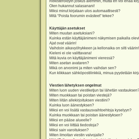
Rekisteröidyin joskus aiemmin, mutta en voi enää kir
Olen hukannut salasanani!
Miksi minut kirjataan ulos automaattisesti?
Mitä “Poista foorumin evästeet” tekee?
Käyttäjän asetukset
Miten muutan asetuksiani?
Kuinka estän käyttäjänimeni näkymisen paikalla olevi
Ajat ovat väärin!
Vaihdoin aikavyöhykkeen ja kellonaika on silti väärin!
Kieleni ei ole valittavana!
Mitä kuvia on käyttäjänimeni vieressä?
Miten asetan avataren?
Mikä on arvonimi ja miten vaihdan sen?
Kun klikkaan sähköpostilinkkiä, minua pyydetään ki
Viestien lähetyksen ongelmat
Miten luon uuden viestiketjun tai lähetän vastauksen
Miten muokkaan tai poistan viestejä?
Miten liitän allekirjoituksen viestiini?
Kuinka luon äänestyksen?
Miksi en voi lisätä vastausvaihtoehtoja kyselyyn?
Kuinka muokkaan tai poistan äänestyksen?
Miksi en pääse alueelle?
Miksi en voi liittää tiedostoja?
Miksi sain varoituksen?
Miten ilmoitan viestin valvojalle?