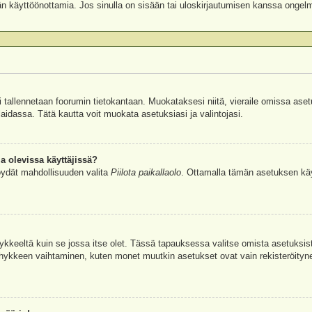
äjän käyttöönottamia. Jos sinulla on sisään tai uloskirjautumisen kanssa ongel
si tallennetaan foorumin tietokantaan. Muokataksesi niitä, vieraile omissa aset
aidassa. Tätä kautta voit muokata asetuksiasi ja valintojasi.
a olevissa käyttäjissä?
öydät mahdollisuuden valita
Piilota paikallaolo
. Ottamalla tämän asetuksen käyttö
hykkeeltä kuin se jossa itse olet. Tässä tapauksessa valitse omista asetuksi
kkeen vaihtaminen, kuten monet muutkin asetukset ovat vain rekisteröityneille