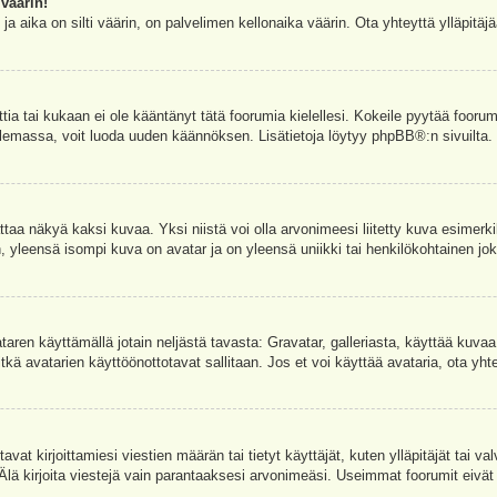
väärin!
a aika on silti väärin, on palvelimen kellonaika väärin. Ota yhteyttä ylläpitä
ettia tai kukaan ei ole kääntänyt tätä foorumia kielellesi. Kokeile pyytää foorum
e olemassa, voit luoda uuden käännöksen. Lisätietoja löytyy
phpBB
®:n sivuilta.
aa näkyä kaksi kuvaa. Yksi niistä voi olla arvonimeesi liitetty kuva esimerki
, yleensä isompi kuva on avatar ja on yleensä uniikki tai henkilökohtainen joka
vataren käyttämällä jotain neljästä tavasta: Gravatar, galleriasta, käyttää kuva
kä avatarien käyttöönottotavat sallitaan. Jos et voi käyttää avataria, ota yhte
avat kirjoittamiesi viestien määrän tai tietyt käyttäjät, kuten ylläpitäjät tai 
 Älä kirjoita viestejä vain parantaaksesi arvonimeäsi. Useimmat foorumit eivät si