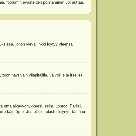
mia, foorumin evästeiden poistaminen voi auttaa.
uksissa, johon vievä linkki löytyy yleensä
ön näyt vain ylläpitäjille, valvojille ja itsellesi.
sta oma aikavyöhykkeesi, esim. Lontoo, Pariisi,
 käyttäjille. Jos et ole rekisteröitynyt, tämä on