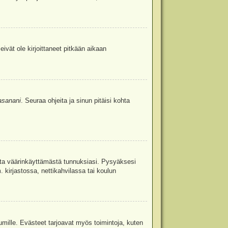
eivät ole kirjoittaneet pitkään aikaan
asanani
. Seuraa ohjeita ja sinun pitäisi kohta
uita väärinkäyttämästä tunnuksiasi. Pysyäksesi
. kirjastossa, nettikahvilassa tai koulun
umille. Evästeet tarjoavat myös toimintoja, kuten