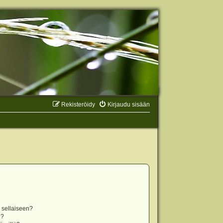
Rekisteröidy
Kirjaudu sisään
n sellaiseen?
i?