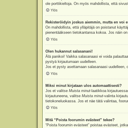
ole porttikieltoja. On myös mahdollista, että sivu
Ylös
Rekisteröidyin joskus aiemmin, mutta en voi e
On mahdollista, että ylläpitäjä on poistanut käyttä
pienentääkseen tietokantansa kokoa. Jos näin on k
Ylös
Olen hukannut salasanani!
Älä panikoi! Vaikka salasanaasi ei voida palauttaa
pystyä kirjautumaan uudelleen.
Jos et pysty asettamaan salasanaasi uudelleen, ot
Ylös
Miksi minut kirjataan ulos automaattisesti?
Jos et valitse
Muista minut
-laatikkoa kirjautuess
kirjautuneena, valitse
Muista minut
-valinta kirjau
tietokoneluokassa. Jos et näe tätä valintaa, foor
Ylös
Mitä “Poista foorumin evästeet” tekee?
“Poista foorumin evästeet” poistaa evästeet, jotka