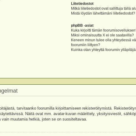
?
Liitetiedostot
Mitkä liitetiedostot ovat sallittuja tällä a
Mistä löydän lähettämäni liitetiedostot?
phpBB -asiat
Kuka kirjoitti tämän foorumisovelluksen
Miksi ominaisuutta X ei ole saatavilla?
Keneen minun tulee olla yhteydessä vää
foorumiin liittyen?
Kuinka otan yhteyttä foorumin ylläpitäj
ongelmat
pitäjästä, tarvitaanko foorumilla kirjoittamiseen rekisteröitymistä. Rekisteröity
käytettävissä. Näitä ovat mm. avatar-kuvan määrittely, yksityisviestit, sähköpo
 vain muutamia hetkiä, joten se on suositeltavaa.