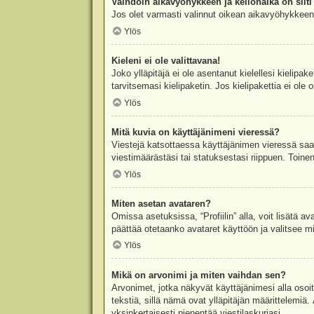
Vaihdoin aikavyöhykkeen ja kellonaika on silti 
Jos olet varmasti valinnut oikean aikavyöhykkeen j
Ylös
Kieleni ei ole valittavana!
Joko ylläpitäjä ei ole asentanut kielellesi kielipak
tarvitsemasi kielipaketin. Jos kielipakettia ei ol
Ylös
Mitä kuvia on käyttäjänimeni vieressä?
Viestejä katsottaessa käyttäjänimen vieressä saatt
viestimäärästäsi tai statuksestasi riippuen. Toinen
Ylös
Miten asetan avataren?
Omissa asetuksissa, “Profiilin” alla, voit lisätä a
päättää otetaanko avataret käyttöön ja valitsee mit
Ylös
Mikä on arvonimi ja miten vaihdan sen?
Arvonimet, jotka näkyvät käyttäjänimesi alla osoitt
tekstiä, sillä nämä ovat ylläpitäjän määrittelemiä.
yksinkertaisesti pienentää viestilaskuriasi.