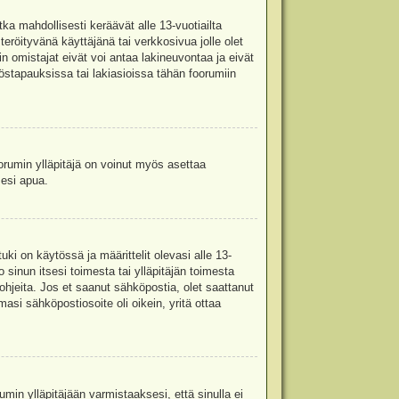
ka mahdollisesti keräävät alle 13-vuotiailta
teröityvänä käyttäjänä tai verkkosivua jolle olet
omistajat eivät voi antaa lakineuvontaa ja eivät
stapauksissa tai lakiasioissa tähän foorumiin
oorumin ylläpitäjä on voinut myös asettaa
sesi apua.
i on käytössä ja määrittelit olevasi alle 13-
 sinun itsesi toimesta tai ylläpitäjän toimesta
 ohjeita. Jos et saanut sähköpostia, olet saattanut
asi sähköpostiosoite oli oikein, yritä ottaa
min ylläpitäjään varmistaaksesi, että sinulla ei