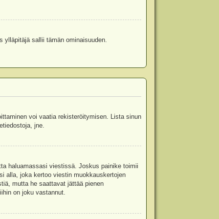
s ylläpitäjä sallii tämän ominaisuuden.
oittaminen voi vaatia rekisteröitymisen. Lista sinun
etiedostoja, jne.
etta haluamassasi viestissä. Joskus painike toimii
isi alla, joka kertoo viestin muokkauskertojen
tiä, mutta he saattavat jättää pienen
ihin on joku vastannut.