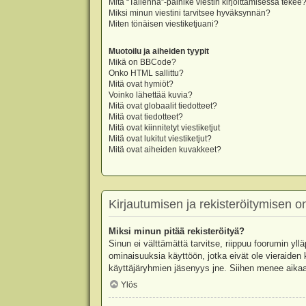
Mitä “Tallenna”-painike viestin kirjoittamisessa tekee
Miksi minun viestini tarvitsee hyväksynnän?
Miten tönäisen viestiketjuani?
Muotoilu ja aiheiden tyypit
Mikä on BBCode?
Onko HTML sallittu?
Mitä ovat hymiöt?
Voinko lähettää kuvia?
Mitä ovat globaalit tiedotteet?
Mitä ovat tiedotteet?
Mitä ovat kiinnitetyt viestiketjut
Mitä ovat lukitut viestiketjut?
Mitä ovat aiheiden kuvakkeet?
Kirjautumisen ja rekisteröitymisen 
Miksi minun pitää rekisteröityä?
Sinun ei välttämättä tarvitse, riippuu foorumin yllä
ominaisuuksia käyttöön, jotka eivät ole vieraiden 
käyttäjäryhmien jäsenyys jne. Siihen menee aikaa
Ylös