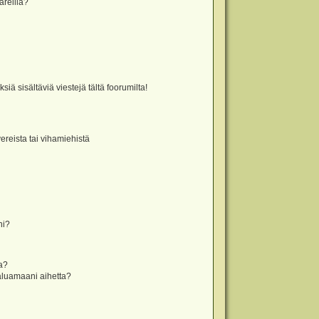
äreillä?
iä sisältäviä viestejä tältä foorumilta!
vereista tai vihamiehistä
ni?
la?
aluamaani aihetta?