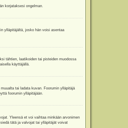
jään korjataksesi ongelman.
in ylläpitäjältä, josko hän voisi asentaa
ksi tähtien, laatikoiden tai pisteiden muodossa
isella käyttäjällä.
a muualta tai ladata kuvan. Foorumin ylläpitäjä
yttä foorumin ylläpitäjään.
valvojat. Yleensä et voi vaihtaa minkään arvonimen
edä tätä ja valvojat tai ylläpitäjät voivat