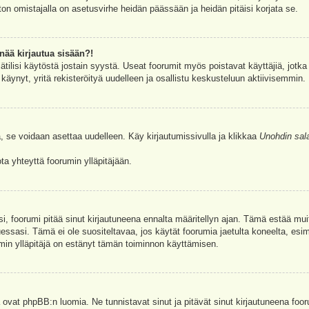
ston omistajalla on asetusvirhe heidän päässään ja heidän pitäisi korjata se.
nää kirjautua sisään?!
jätilisi käytöstä jostain syystä. Useat foorumit myös poistavat käyttäjiä, jotka 
äynyt, yritä rekisteröityä uudelleen ja osallistu keskusteluun aktiivisemmin.
, se voidaan asettaa uudelleen. Käy kirjautumissivulla ja klikkaa
Unohdin sal
a yhteyttä foorumin ylläpitäjään.
asi, foorumi pitää sinut kirjautuneena ennalta määritellyn ajan. Tämä estää m
tuessasi. Tämä ei ole suositeltavaa, jos käytät foorumia jaetulta koneelta, esim
umin ylläpitäjä on estänyt tämän toiminnon käyttämisen.
 ovat phpBB:n luomia. Ne tunnistavat sinut ja pitävät sinut kirjautuneena foor