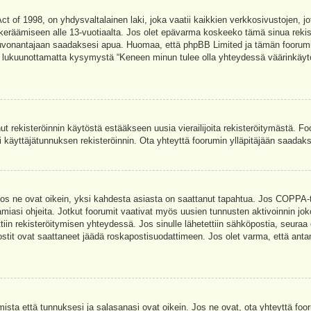
t of 1998, on yhdysvaltalainen laki, joka vaatii kaikkien verkkosivustojen, jot
jen keräämiseen alle 13-vuotiaalta. Jos olet epävarma koskeeko tämä sinua rekis
euvonantajaan saadaksesi apua. Huomaa, että phpBB Limited ja tämän foorumin 
a, lukuunottamatta kysymystä “Keneen minun tulee olla yhteydessä väärinkäytö
nut rekisteröinnin käytöstä estääkseen uusia vierailijoita rekisteröitymästä. F
asi käyttäjätunnuksen rekisteröinnin. Ota yhteyttä foorumin ylläpitäjään saadak
Jos ne ovat oikein, yksi kahdesta asiasta on saattanut tapahtua. Jos COPPA-tuk
amiasi ohjeita. Jotkut foorumit vaativat myös uusien tunnusten aktivoinnin joko
ttiin rekisteröitymisen yhteydessä. Jos sinulle lähetettiin sähköpostia, seuraa
stit ovat saattaneet jäädä roskapostisuodattimeen. Jos olet varma, että antam
ta että tunnuksesi ja salasanasi ovat oikein. Jos ne ovat, ota yhteyttä fooru