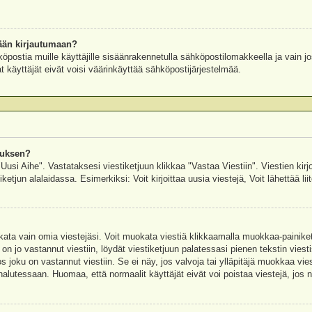
ään kirjautumaan?
köpostia muille käyttäjille sisäänrakennetulla sähköpostilomakkeella ja vain jo
 käyttäjät eivät voisi väärinkäyttää sähköpostijärjestelmää.
auksen?
"Uusi Aihe". Vastataksesi viestiketjuun klikkaa "Vastaa Viestiin". Viestien kirj
ketjun alalaidassa. Esimerkiksi: Voit kirjoittaa uusia viestejä, Voit lähettää liit
uokata vain omia viestejäsi. Voit muokata viestiä klikkaamalla muokkaa-painik
 on jo vastannut viestiin, löydät viestiketjuun palatessasi pienen tekstin viest
oku on vastannut viestiin. Se ei näy, jos valvoja tai ylläpitäjä muokkaa vies
utessaan. Huomaa, että normaalit käyttäjät eivät voi poistaa viestejä, jos ni