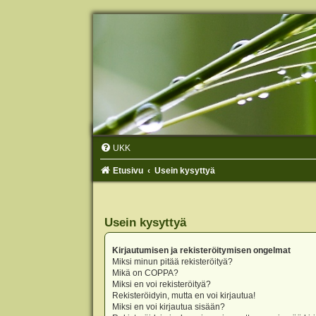
UKK
Etusivu
Usein kysyttyä
Usein kysyttyä
Kirjautumisen ja rekisteröitymisen ongelmat
Miksi minun pitää rekisteröityä?
Mikä on COPPA?
Miksi en voi rekisteröityä?
Rekisteröidyin, mutta en voi kirjautua!
Miksi en voi kirjautua sisään?