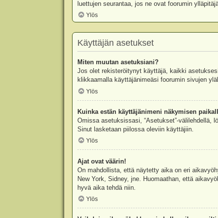
luettujen seurantaa, jos ne ovat foorumin ylläpit
Ylös
Käyttäjän asetukset
Miten muutan asetuksiani?
Jos olet rekisteröitynyt käyttäjä, kaikki asetukse
klikkaamalla käyttäjänimeäsi foorumin sivujen yläl
Ylös
Kuinka estän käyttäjänimeni näkymisen paikall
Omissa asetuksissasi, “Asetukset”-välilehdellä, l
Sinut lasketaan piilossa oleviin käyttäjiin.
Ylös
Ajat ovat väärin!
On mahdollista, että näytetty aika on eri aikavyö
New York, Sidney, jne. Huomaathan, että aikavyöhy
hyvä aika tehdä niin.
Ylös