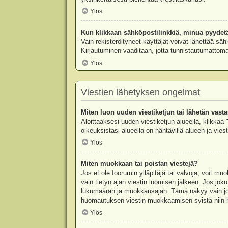
Ylös
Kun klikkaan sähköpostilinkkiä, minua pyydet
Vain rekisteröityneet käyttäjät voivat lähettää säh
Kirjautuminen vaaditaan, jotta tunnistautumattomat
Ylös
Viestien lähetyksen ongelmat
Miten luon uuden viestiketjun tai lähetän vast
Aloittaaksesi uuden viestiketjun alueella, klikkaa 
oikeuksistasi alueella on nähtävillä alueen ja viesti
Ylös
Miten muokkaan tai poistan viestejä?
Jos et ole foorumin ylläpitäjä tai valvoja, voit m
vain tietyn ajan viestin luomisen jälkeen. Jos joku
lukumäärän ja muokkausajan. Tämä näkyy vain jos j
huomautuksen viestin muokkaamisen syistä niin hal
Ylös