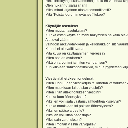
Rekisteröidyin joskus aiemmin, mutta en voi enää kir
Olen hukannut salasanani!
Miksi minut kirjataan ulos automaattisesti?
Mitä “Poista foorumin evästeet” tekee?
Käyttäjän asetukset
Miten muutan asetuksiani?
Kuinka estän käyttäjänimeni näkymisen paikalla olevi
Ajat ovat väärin!
Vaihdoin aikavyöhykkeen ja kellonaika on silti väärin!
Kieleni ei ole valittavana!
Mitä kuvia on käyttäjänimeni vieressä?
Miten asetan avataren?
Mikä on arvonimi ja miten vaihdan sen?
Kun klikkaan sähköpostilinkkiä, minua pyydetään ki
Viestien lähetyksen ongelmat
Miten luon uuden viestiketjun tai lähetän vastauksen
Miten muokkaan tai poistan viestejä?
Miten liitän allekirjoituksen viestiini?
Kuinka luon äänestyksen?
Miksi en voi lisätä vastausvaihtoehtoja kyselyyn?
Kuinka muokkaan tai poistan äänestyksen?
Miksi en pääse alueelle?
Miksi en voi liittää tiedostoja?
Miksi sain varoituksen?
Miten ilmoitan viestin valvojalle?