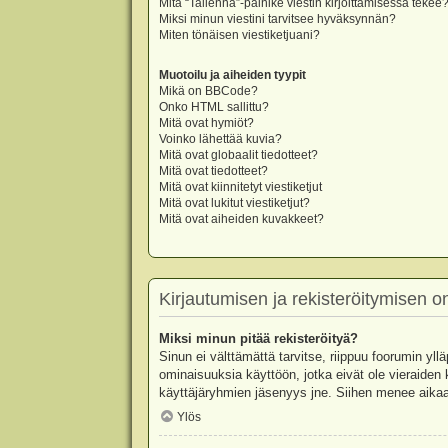
Mitä “Tallenna”-painike viestin kirjoittamisessa tekee
Miksi minun viestini tarvitsee hyväksynnän?
Miten tönäisen viestiketjuani?
Muotoilu ja aiheiden tyypit
Mikä on BBCode?
Onko HTML sallittu?
Mitä ovat hymiöt?
Voinko lähettää kuvia?
Mitä ovat globaalit tiedotteet?
Mitä ovat tiedotteet?
Mitä ovat kiinnitetyt viestiketjut
Mitä ovat lukitut viestiketjut?
Mitä ovat aiheiden kuvakkeet?
Kirjautumisen ja rekisteröitymisen 
Miksi minun pitää rekisteröityä?
Sinun ei välttämättä tarvitse, riippuu foorumin yllä
ominaisuuksia käyttöön, jotka eivät ole vieraiden 
käyttäjäryhmien jäsenyys jne. Siihen menee aikaa
Ylös