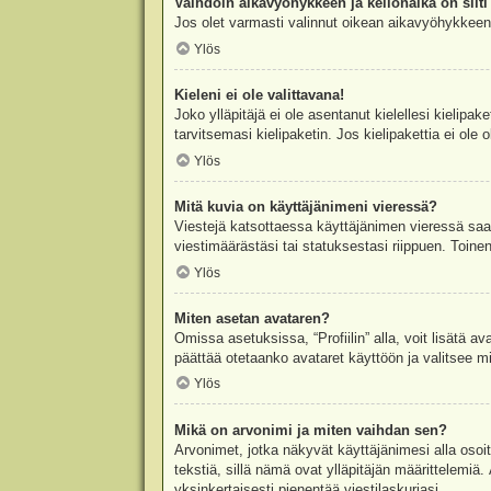
Vaihdoin aikavyöhykkeen ja kellonaika on silti 
Jos olet varmasti valinnut oikean aikavyöhykkeen j
Ylös
Kieleni ei ole valittavana!
Joko ylläpitäjä ei ole asentanut kielellesi kielipak
tarvitsemasi kielipaketin. Jos kielipakettia ei ol
Ylös
Mitä kuvia on käyttäjänimeni vieressä?
Viestejä katsottaessa käyttäjänimen vieressä saatt
viestimäärästäsi tai statuksestasi riippuen. Toinen
Ylös
Miten asetan avataren?
Omissa asetuksissa, “Profiilin” alla, voit lisätä a
päättää otetaanko avataret käyttöön ja valitsee mit
Ylös
Mikä on arvonimi ja miten vaihdan sen?
Arvonimet, jotka näkyvät käyttäjänimesi alla osoitt
tekstiä, sillä nämä ovat ylläpitäjän määrittelemiä.
yksinkertaisesti pienentää viestilaskuriasi.