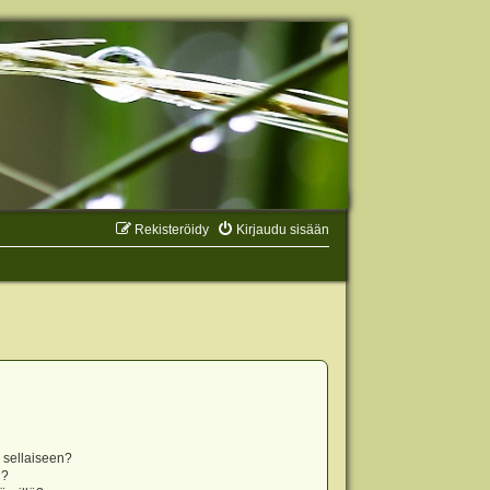
Rekisteröidy
Kirjaudu sisään
n sellaiseen?
i?