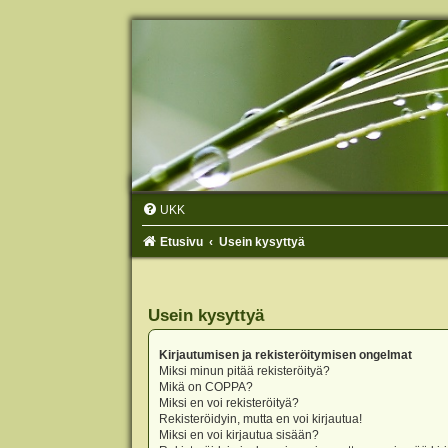
UKK
Etusivu
Usein kysyttyä
Usein kysyttyä
Kirjautumisen ja rekisteröitymisen ongelmat
Miksi minun pitää rekisteröityä?
Mikä on COPPA?
Miksi en voi rekisteröityä?
Rekisteröidyin, mutta en voi kirjautua!
Miksi en voi kirjautua sisään?