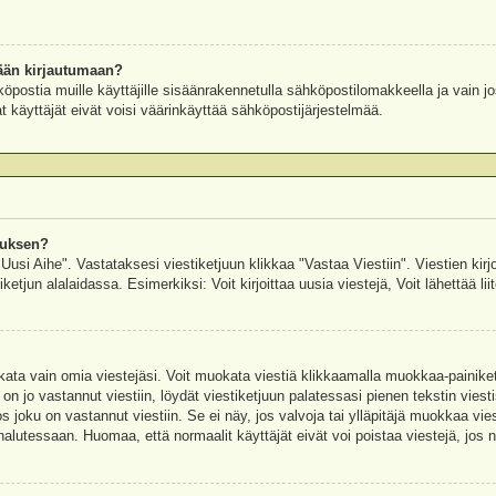
ään kirjautumaan?
köpostia muille käyttäjille sisäänrakennetulla sähköpostilomakkeella ja vain jo
 käyttäjät eivät voisi väärinkäyttää sähköpostijärjestelmää.
auksen?
"Uusi Aihe". Vastataksesi viestiketjuun klikkaa "Vastaa Viestiin". Viestien kirj
ketjun alalaidassa. Esimerkiksi: Voit kirjoittaa uusia viestejä, Voit lähettää liit
uokata vain omia viestejäsi. Voit muokata viestiä klikkaamalla muokkaa-painik
 on jo vastannut viestiin, löydät viestiketjuun palatessasi pienen tekstin viest
oku on vastannut viestiin. Se ei näy, jos valvoja tai ylläpitäjä muokkaa vies
utessaan. Huomaa, että normaalit käyttäjät eivät voi poistaa viestejä, jos ni