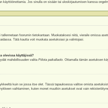
äjän käyttöönottamia. Jos sinulla on sisään tai uloskirjautumisen kanssa ongel
si tallennetaan foorumin tietokantaan. Muokataksesi niitä, vieraile omissa aset
aidassa. Tätä kautta voit muokata asetuksiasi ja valintojasi.
a olevissa käyttäjissä?
öydät mahdollisuuden valita
Piilota paikallaolo
. Ottamalla tämän asetuksen käyttö
hykkeeltä kuin se jossa itse olet. Tässä tapauksessa valitse omista asetuksi
kkeen vaihtaminen, kuten monet muutkin asetukset ovat vain rekisteröityneille