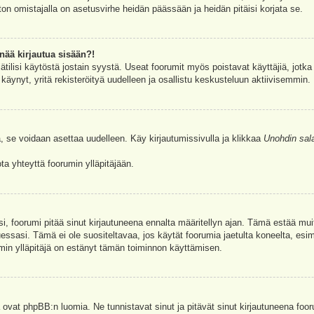
ston omistajalla on asetusvirhe heidän päässään ja heidän pitäisi korjata se.
nää kirjautua sisään?!
jätilisi käytöstä jostain syystä. Useat foorumit myös poistavat käyttäjiä, jotka 
äynyt, yritä rekisteröityä uudelleen ja osallistu keskusteluun aktiivisemmin.
, se voidaan asettaa uudelleen. Käy kirjautumissivulla ja klikkaa
Unohdin sal
a yhteyttä foorumin ylläpitäjään.
asi, foorumi pitää sinut kirjautuneena ennalta määritellyn ajan. Tämä estää m
tuessasi. Tämä ei ole suositeltavaa, jos käytät foorumia jaetulta koneelta, esim
umin ylläpitäjä on estänyt tämän toiminnon käyttämisen.
 ovat phpBB:n luomia. Ne tunnistavat sinut ja pitävät sinut kirjautuneena foor