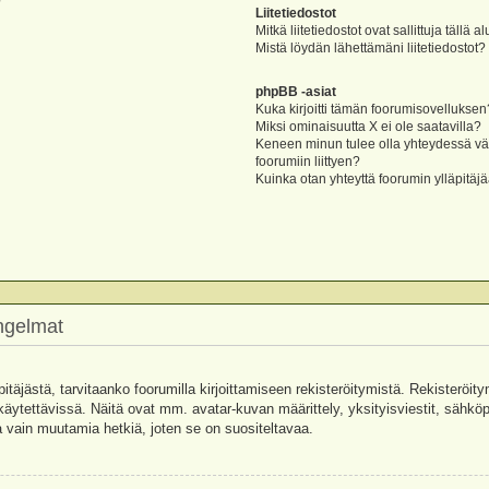
?
Liitetiedostot
Mitkä liitetiedostot ovat sallittuja tällä a
Mistä löydän lähettämäni liitetiedostot?
phpBB -asiat
Kuka kirjoitti tämän foorumisovelluksen
Miksi ominaisuutta X ei ole saatavilla?
Keneen minun tulee olla yhteydessä vää
foorumiin liittyen?
Kuinka otan yhteyttä foorumin ylläpitäj
ongelmat
pitäjästä, tarvitaanko foorumilla kirjoittamiseen rekisteröitymistä. Rekisteröity
käytettävissä. Näitä ovat mm. avatar-kuvan määrittely, yksityisviestit, sähköpo
 vain muutamia hetkiä, joten se on suositeltavaa.