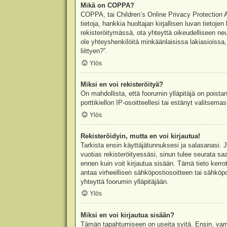
Mikä on COPPA?
COPPA, tai Children’s Online Privacy Protection Ac
tietoja, hankkia huoltajan kirjallisen luvan tieto
rekisteröitymässä, ota yhteyttä oikeudelliseen n
ole yhteyshenkilöitä minkäänlaisissa lakiasioiss
liittyen?”.
Ylös
Miksi en voi rekisteröityä?
On mahdollista, että foorumin ylläpitäjä on poista
porttikiellon IP-osoitteellesi tai estänyt valitsem
Ylös
Rekisteröidyin, mutta en voi kirjautua!
Tarkista ensin käyttäjätunnuksesi ja salasanasi. 
vuotias rekisteröityessäsi, sinun tulee seurata sa
ennen kuin voit kirjautua sisään. Tämä tieto kerro
antaa virheellisen sähköpostiosoitteen tai sähköpo
yhteyttä foorumin ylläpitäjään.
Ylös
Miksi en voi kirjautua sisään?
Tämän tapahtumiseen on useita syitä. Ensin, varmis