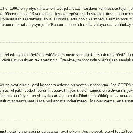
t of 1998, on yhdysvaltalainen laki, joka vaatii kaikkien verkkosivustojen, jot
jen keräämiseen alle 13-vuotiaalta. Jos olet epävarma koskeeko tämä sinua rekis
euvonantajaan saadaksesi apua. Huomaa, että phpBB Limited ja tämän foorumin 
a, lukuunottamatta kysymystä “Keneen minun tulee olla yhteydessä väärinkäytö
nut rekisteröinnin käytöstä estääkseen uusia vierailijoita rekisteröitymästä. F
asi käyttäjätunnuksen rekisteröinnin. Ota yhteyttä foorumin ylläpitäjään saadak
Jos ne ovat oikein, yksi kahdesta asiasta on saattanut tapahtua. Jos COPPA-tuk
amiasi ohjeita. Jotkut foorumit vaativat myös uusien tunnusten aktivoinnin joko
ttiin rekisteröitymisen yhteydessä. Jos sinulle lähetettiin sähköpostia, seuraa
stit ovat saattaneet jäädä roskapostisuodattimeen. Jos olet varma, että antam
ta että tunnuksesi ja salasanasi ovat oikein. Jos ne ovat, ota yhteyttä fooru