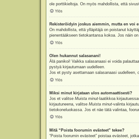
ole porttikieltoja. On myös mahdollista, että sivu
Ylös
Rekisteröidyin joskus aiemmin, mutta en voi e
On mahdollista, että ylläpitäjä on poistanut käyttä
pienentääkseen tietokantansa kokoa. Jos näin on k
Ylös
Olen hukannut salasanani!
Älä panikoi! Vaikka salasanaasi ei voida palauttaa
pystyä kirjautumaan uudelleen.
Jos et pysty asettamaan salasanaasi uudelleen, ot
Ylös
Miksi minut kirjataan ulos automaattisesti?
Jos et valitse
Muista minut
-laatikkoa kirjautuess
kirjautuneena, valitse
Muista minut
-valinta kirjau
tietokoneluokassa. Jos et näe tätä valintaa, foor
Ylös
Mitä “Poista foorumin evästeet” tekee?
“Poista foorumin evästeet” poistaa evästeet, jotka