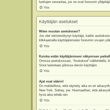
luettujen seurantaa, jos ne ovat foorumin ylläpit
Ylös
Käyttäjän asetukset
Miten muutan asetuksiani?
Jos olet rekisteröitynyt käyttäjä, kaikki asetukse
klikkaamalla käyttäjänimeäsi foorumin sivujen yläl
Ylös
Kuinka estän käyttäjänimeni näkymisen paikall
Omissa asetuksissasi, “Asetukset”-välilehdellä, l
Sinut lasketaan piilossa oleviin käyttäjiin.
Ylös
Ajat ovat väärin!
On mahdollista, että näytetty aika on eri aikavyö
New York, Sidney, jne. Huomaathan, että aikavyöhy
hyvä aika tehdä niin.
Ylös