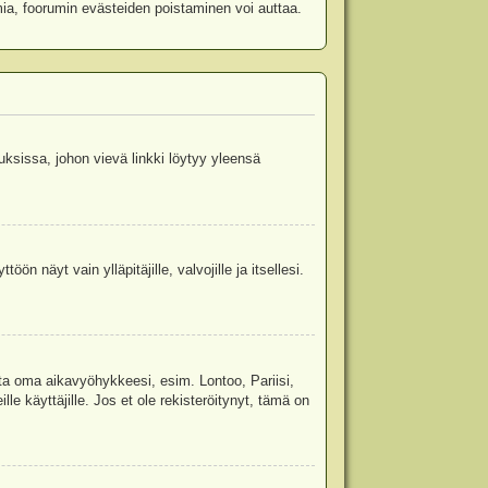
mia, foorumin evästeiden poistaminen voi auttaa.
uksissa, johon vievä linkki löytyy yleensä
ön näyt vain ylläpitäjille, valvojille ja itsellesi.
sta oma aikavyöhykkeesi, esim. Lontoo, Pariisi,
 käyttäjille. Jos et ole rekisteröitynyt, tämä on