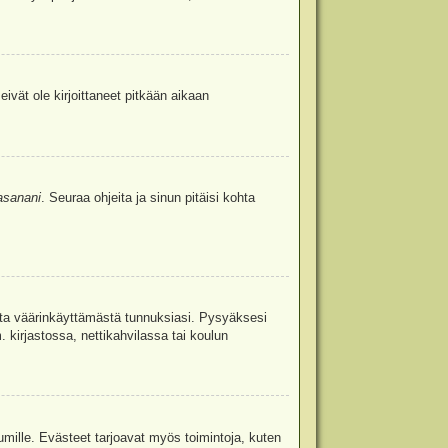
eivät ole kirjoittaneet pitkään aikaan
asanani
. Seuraa ohjeita ja sinun pitäisi kohta
uita väärinkäyttämästä tunnuksiasi. Pysyäksesi
. kirjastossa, nettikahvilassa tai koulun
umille. Evästeet tarjoavat myös toimintoja, kuten