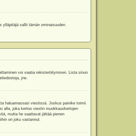
s ylläpitäjä sallii tämän ominaisuuden.
oittaminen voi vaatia rekisteröitymisen. Lista sinun
etiedostoja, jne.
etta haluamassasi viestissä. Joskus painike toimii
isi alla, joka kertoo viestin muokkauskertojen
tiä, mutta he saattavat jättää pienen
ihin on joku vastannut.