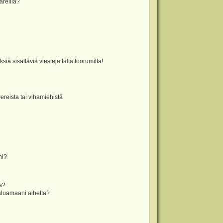
äreillä?
iä sisältäviä viestejä tältä foorumilta!
vereista tai vihamiehistä
ni?
la?
aluamaani aihetta?