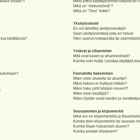
jautua sisään?!
Miksi jotkut käyttäjäryhmät näkyvät eri v
Mikä on “oletusryhmä”?
Mikä on “Tiimi” linkki?
Yksityisviestit
En voi lähettää yksityisviestejä!
Saan yksityisviestejä joita en halua!
ssa käyttäjissä?
Olen saanut roskapostia tai väärinkäytöks
Ystävät ja vihamiehet
Mitä ovat kaveri ja vihamieslistat?
Kuinka voin lisätä / poistaa käyttäjiä ka
rjautumaan?
Foorumilta hakeminen
Miten etsin alueelta tai alueilta?
Miksi hakuni ei löytänyt mitään?
Miksi haku johti tyhjään sivuun!?
?
Miten etsin käyttäjiä?
Miten löydän omat viestini ja viestiketju
Seuraaminen ja kirjanmerkit
Mikä ero on kirjanmerkillä ja tilaamisel
Kuinka teen kirjanmerkin tai seuraan h
Kuinka tilaan haluamani alueen?
Kuinka poistan tilaukseni?