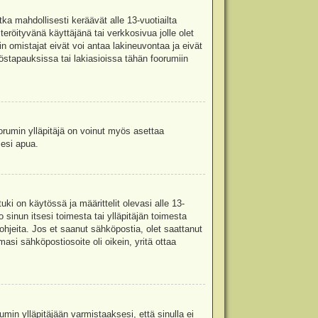
ka mahdollisesti keräävät alle 13-vuotiailta
teröityvänä käyttäjänä tai verkkosivua jolle olet
omistajat eivät voi antaa lakineuvontaa ja eivät
stapauksissa tai lakiasioissa tähän foorumiin
oorumin ylläpitäjä on voinut myös asettaa
sesi apua.
i on käytössä ja määrittelit olevasi alle 13-
 sinun itsesi toimesta tai ylläpitäjän toimesta
 ohjeita. Jos et saanut sähköpostia, olet saattanut
asi sähköpostiosoite oli oikein, yritä ottaa
min ylläpitäjään varmistaaksesi, että sinulla ei