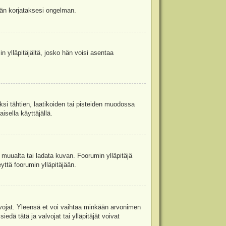
jään korjataksesi ongelman.
in ylläpitäjältä, josko hän voisi asentaa
ksi tähtien, laatikoiden tai pisteiden muodossa
isella käyttäjällä.
a muualta tai ladata kuvan. Foorumin ylläpitäjä
yttä foorumin ylläpitäjään.
valvojat. Yleensä et voi vaihtaa minkään arvonimen
edä tätä ja valvojat tai ylläpitäjät voivat