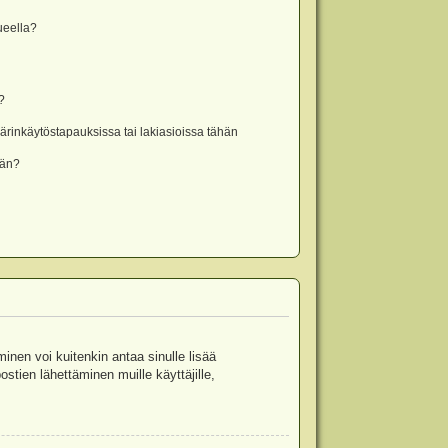
lueella?
?
rinkäytöstapauksissa tai lakiasioissa tähän
ään?
minen voi kuitenkin antaa sinulle lisää
stien lähettäminen muille käyttäjille,