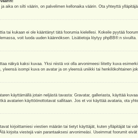
väärin!
a aika on silti väärin, on palvelimen kellonaika väärin. Ota yhteyttä ylläpitä
ettia tai kukaan ei ole kääntänyt tätä foorumia kielellesi. Kokeile pyytää foorum
e olemassa, voit luoda uuden käännöksen. Lisätietoja löytyy
phpBB
®:n sivuilta.
aa näkyä kaksi kuvaa. Yksi niistä voi olla arvonimeesi liitetty kuva esimerki
, yleensä isompi kuva on avatar ja on yleensä uniikki tai henkilökohtainen joka
vataren käyttämällä jotain neljästä tavasta: Gravatar, galleriasta, käyttää kuva
kä avatarien käyttöönottotavat sallitaan. Jos et voi käyttää avataria, ota yhte
avat kirjoittamiesi viestien määrän tai tietyt käyttäjät, kuten ylläpitäjät tai 
 Älä kirjoita viestejä vain parantaaksesi arvonimeäsi. Useimmat foorumit eivät si