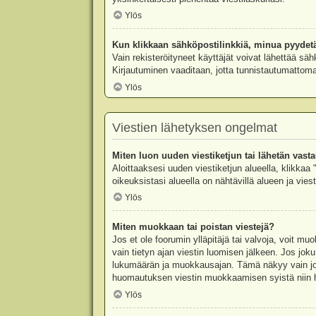
Ylös
Kun klikkaan sähköpostilinkkiä, minua pyydet
Vain rekisteröityneet käyttäjät voivat lähettää säh
Kirjautuminen vaaditaan, jotta tunnistautumattomat
Ylös
Viestien lähetyksen ongelmat
Miten luon uuden viestiketjun tai lähetän vast
Aloittaaksesi uuden viestiketjun alueella, klikkaa 
oikeuksistasi alueella on nähtävillä alueen ja viesti
Ylös
Miten muokkaan tai poistan viestejä?
Jos et ole foorumin ylläpitäjä tai valvoja, voit m
vain tietyn ajan viestin luomisen jälkeen. Jos joku
lukumäärän ja muokkausajan. Tämä näkyy vain jos j
huomautuksen viestin muokkaamisen syistä niin hal
Ylös