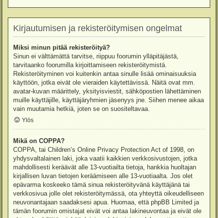
Kirjautumisen ja rekisteröitymisen ongelmat
Miksi minun pitää rekisteröityä?
Sinun ei välttämättä tarvitse, riippuu foorumin ylläpitäjästä,
tarvitaanko foorumilla kirjoittamiseen rekisteröitymistä.
Rekisteröityminen voi kuitenkin antaa sinulle lisää ominaisuuksia
käyttöön, jotka eivät ole vieraiden käytettävissä. Näitä ovat mm.
avatar-kuvan määrittely, yksityisviestit, sähköpostien lähettäminen
muille käyttäjille, käyttäjäryhmien jäsenyys jne. Siihen menee aikaa
vain muutamia hetkiä, joten se on suositeltavaa.
Ylös
Mikä on COPPA?
COPPA, tai Children’s Online Privacy Protection Act of 1998, on
yhdysvaltalainen laki, joka vaatii kaikkien verkkosivustojen, jotka
mahdollisesti keräävät alle 13-vuotiailta tietoja, hankkia huoltajan
kirjallisen luvan tietojen keräämiseen alle 13-vuotiaalta. Jos olet
epävarma koskeeko tämä sinua rekisteröityvänä käyttäjänä tai
verkkosivua jolle olet rekisteröitymässä, ota yhteyttä oikeudelliseen
neuvonantajaan saadaksesi apua. Huomaa, että phpBB Limited ja
tämän foorumin omistajat eivät voi antaa lakineuvontaa ja eivät ole