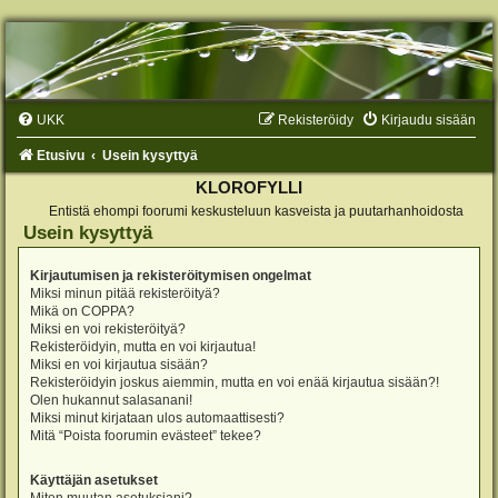
UKK
Rekisteröidy
Kirjaudu sisään
Etusivu
Usein kysyttyä
KLOROFYLLI
Entistä ehompi foorumi keskusteluun kasveista ja puutarhanhoidosta
Usein kysyttyä
Kirjautumisen ja rekisteröitymisen ongelmat
Miksi minun pitää rekisteröityä?
Mikä on COPPA?
Miksi en voi rekisteröityä?
Rekisteröidyin, mutta en voi kirjautua!
Miksi en voi kirjautua sisään?
Rekisteröidyin joskus aiemmin, mutta en voi enää kirjautua sisään?!
Olen hukannut salasanani!
Miksi minut kirjataan ulos automaattisesti?
Mitä “Poista foorumin evästeet” tekee?
Käyttäjän asetukset