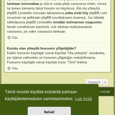
lainkaan toimivaltaa
ja sitä ei voida pitää vastuussa miten, missä
tai kenen toimesta tämä foorumi on käytössä. Älä ota yhteyttä
phpBB Limitediin missään lakiasioissa
jotka eivät liity
phpBB.com-
sivustoon tai pelkkään phpBB-sovellukseen itseensä. Jos lähetät
sähköpostia phpBB Limitedille
mistään kolmannen osapuolen
tämän sovelluksen käytöstä, voit odottaa niukkasanaista
vastausta, jos edes vastausta lainkaan.
Ylös
Kuinka otan yhteyttä foorumin ylläpitäjään?
Kaikki foorumin käyttäjät voivat käyttää “Ota yhteyttä” -lomaketta,
jos täämä vaihtoehto on foorumin ylläpitäjän mahdollistama.
Foorumin käyttäjät voivat käyttää myös “Tiimi”-linkkiä.
Ylös
Hyppää
Tämä sivusto käyttää evästeitä parhaan
Etusivu
Viesti Ylläpidolle
Kaikki ajat ovat
UTC+03:00
käyttäjäkokemuksen varmistamiseksi.
Lue lisää
Keskustelufoorumin ohjelmisto
phpBB
® Forum Software © phpBB Limited
Käännös: phpBB Suomi (lurttinen, harritapio, Pettis)
Style: Green-Style-Slim by Joyce&Luna
phpBB-Style-Design
Selvä!
Yksityisyys
|
Ehdot