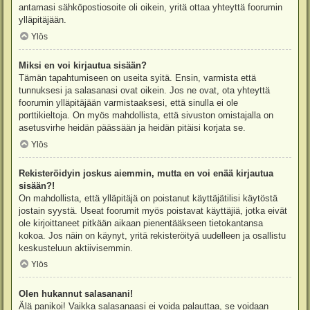
antamasi sähköpostiosoite oli oikein, yritä ottaa yhteyttä foorumin
ylläpitäjään.
Ylös
Miksi en voi kirjautua sisään?
Tämän tapahtumiseen on useita syitä. Ensin, varmista että
tunnuksesi ja salasanasi ovat oikein. Jos ne ovat, ota yhteyttä
foorumin ylläpitäjään varmistaaksesi, että sinulla ei ole
porttikieltoja. On myös mahdollista, että sivuston omistajalla on
asetusvirhe heidän päässään ja heidän pitäisi korjata se.
Ylös
Rekisteröidyin joskus aiemmin, mutta en voi enää kirjautua
sisään?!
On mahdollista, että ylläpitäjä on poistanut käyttäjätilisi käytöstä
jostain syystä. Useat foorumit myös poistavat käyttäjiä, jotka eivät
ole kirjoittaneet pitkään aikaan pienentääkseen tietokantansa
kokoa. Jos näin on käynyt, yritä rekisteröityä uudelleen ja osallistu
keskusteluun aktiivisemmin.
Ylös
Olen hukannut salasanani!
Älä panikoi! Vaikka salasanaasi ei voida palauttaa, se voidaan