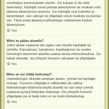
viestiketjun ensimmäiseen viestiin. Jos kukaan ei ole vielä
äänestänyt, käyttäjät voivat poistaa äänestyksen tai muokata mitä
tahansa äänestyksen asetusta. Jos käyttäjät ovat kuitenkin jo
äänestäneet, vain valvojat tai ylläpitäjät voivat muokata tai poistaa
sen. Tämä estää äänestysvaihtoehtojen vaihtamisen kesken
äänestyksen.
Ylös
Miksi en pääse alueelle?
Jotkin alueet saattavat olla rajattu vain tietyille käyttäjille tai
ryhmille. Katsoaksesi, lukeaksesi, kirjoittaaksesi tai muiden
toimintojen tekeminen alueella saattaa tarvita erikoisoikeuksia. Jos
haluat oikeudet, ota yhteyttä foorumin valvojaan tai ylläpitäjään.
Ylös
Miksi en voi liittää tiedostoja?
Liitetiedostojen oikeudet annetaan alueen, ryhmän tai käyttäjän
mukaan. Foorumin ylläpitäjä ei välttämättä ole sallinut
liitetiedostojen liittämistä tietyllä alueella tai vain tietyt ryhmät
saattavat pystyä liittämään tiedostoja. Ota yhteyttä foorumin
ylläpitäjään jos et tiedä miksi et voi lisätä liitetiedostoja.
Ylös