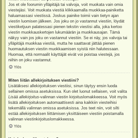
Jos et ole foorumin ylläpitäjä tai valvoja, voit muokata vain omia
viestejäsi. Voit muokata viestiä klikkaamalla muokkaa-painiketta
haluamassasi viestissä. Joskus painike toimii vain tietyn ajan
viestin luomisen jälkeen. Jos joku on jo vastannut viestiin, löydät
viestiketjuun palatessasi pienen tekstin viestisi alla, joka kertoo
viestin muokkauskertojen lukumäärän ja muokkausajan. Tämä
näkyy vain jos joku on vastannut viestiin. Se ei näy, jos valvoja tai
ylläpitäjä muokkaa viestiä, mutta he saattavat jättää pienen
huomautuksen viestin muokkaamisen syistä niin halutessaan.
Huomaa, että normaalit käyttäjät eivät voi poistaa viestejä, jos
niihin on joku vastannut.
Ylös
Miten liitän allekirjoituksen viestiini?
Lisätäksesi allekirjoituksen viestiisi, sinun täytyy ensin luoda
sellainen omissa asetuksissa. Kun olet luonut sellaisen, voit valita
Lisää allekirjoitus
-valinnan viestin kirjoituslomakkeessa. Voit myös
lisätä allekirjoituksen automaattisesti aina kaikkiin viesteihisi
tekemällä valinnan omissa asetuksissa. Jos teet niin, voit silti
estää allekirjoituksen liittämisen yksittäiseen viestiin poistamalla
valinnan viestinkirjoituslomakkeessa.
Ylös