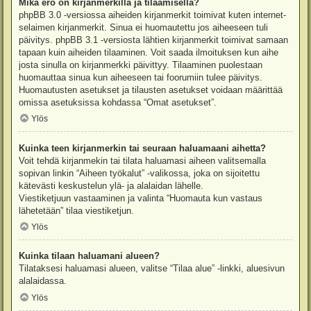
Mikä ero on kirjanmerkillä ja tilaamisella?
phpBB 3.0 -versiossa aiheiden kirjanmerkit toimivat kuten internet-
selaimen kirjanmerkit. Sinua ei huomautettu jos aiheeseen tuli
päivitys. phpBB 3.1 -versiosta lähtien kirjanmerkit toimivat samaan
tapaan kuin aiheiden tilaaminen. Voit saada ilmoituksen kun aihe
josta sinulla on kirjanmerkki päivittyy. Tilaaminen puolestaan
huomauttaa sinua kun aiheeseen tai foorumiin tulee päivitys.
Huomautusten asetukset ja tilausten asetukset voidaan määrittää
omissa asetuksissa kohdassa “Omat asetukset”.
Ylös
Kuinka teen kirjanmerkin tai seuraan haluamaani aihetta?
Voit tehdä kirjanmekin tai tilata haluamasi aiheen valitsemalla
sopivan linkin “Aiheen työkalut” -valikossa, joka on sijoitettu
kätevästi keskustelun ylä- ja alalaidan lähelle.
Viestiketjuun vastaaminen ja valinta “Huomauta kun vastaus
lähetetään” tilaa viestiketjun.
Ylös
Kuinka tilaan haluamani alueen?
Tilataksesi haluamasi alueen, valitse “Tilaa alue” -linkki, aluesivun
alalaidassa.
Ylös