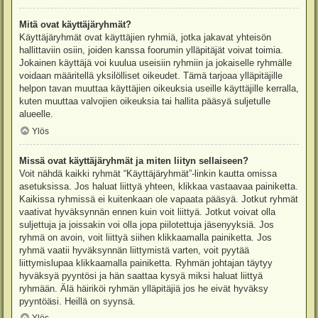
Mitä ovat käyttäjäryhmät?
Käyttäjäryhmät ovat käyttäjien ryhmiä, jotka jakavat yhteisön
hallittaviin osiin, joiden kanssa foorumin ylläpitäjät voivat toimia.
Jokainen käyttäjä voi kuulua useisiin ryhmiin ja jokaiselle ryhmälle
voidaan määritellä yksilölliset oikeudet. Tämä tarjoaa ylläpitäjille
helpon tavan muuttaa käyttäjien oikeuksia useille käyttäjille kerralla,
kuten muuttaa valvojien oikeuksia tai hallita pääsyä suljetulle
alueelle.
Ylös
Missä ovat käyttäjäryhmät ja miten liityn sellaiseen?
Voit nähdä kaikki ryhmät “Käyttäjäryhmät”-linkin kautta omissa
asetuksissa. Jos haluat liittyä yhteen, klikkaa vastaavaa painiketta.
Kaikissa ryhmissä ei kuitenkaan ole vapaata pääsyä. Jotkut ryhmät
vaativat hyväksynnän ennen kuin voit liittyä. Jotkut voivat olla
suljettuja ja joissakin voi olla jopa piilotettuja jäsenyyksiä. Jos
ryhmä on avoin, voit liittyä siihen klikkaamalla painiketta. Jos
ryhmä vaatii hyväksynnän liittymistä varten, voit pyytää
liittymislupaa klikkaamalla painiketta. Ryhmän johtajan täytyy
hyväksyä pyyntösi ja hän saattaa kysyä miksi haluat liittyä
ryhmään. Älä häiriköi ryhmän ylläpitäjiä jos he eivät hyväksy
pyyntöäsi. Heillä on syynsä.