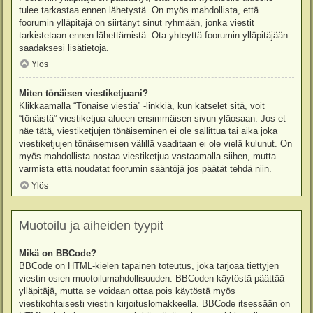
tulee tarkastaa ennen lähetystä. On myös mahdollista, että
foorumin ylläpitäjä on siirtänyt sinut ryhmään, jonka viestit
tarkistetaan ennen lähettämistä. Ota yhteyttä foorumin ylläpitäjään
saadaksesi lisätietoja.
Ylös
Miten tönäisen viestiketjuani?
Klikkaamalla “Tönaise viestiä” -linkkiä, kun katselet sitä, voit
“tönäistä” viestiketjua alueen ensimmäisen sivun yläosaan. Jos et
näe tätä, viestiketjujen tönäiseminen ei ole sallittua tai aika joka
viestiketjujen tönäisemisen välillä vaaditaan ei ole vielä kulunut. On
myös mahdollista nostaa viestiketjua vastaamalla siihen, mutta
varmista että noudatat foorumin sääntöjä jos päätät tehdä niin.
Ylös
Muotoilu ja aiheiden tyypit
Mikä on BBCode?
BBCode on HTML-kielen tapainen toteutus, joka tarjoaa tiettyjen
viestin osien muotoilumahdollisuuden. BBCoden käytöstä päättää
ylläpitäjä, mutta se voidaan ottaa pois käytöstä myös
viestikohtaisesti viestin kirjoituslomakkeella. BBCode itsessään on