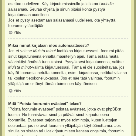
asettaa uudelleen. Käy kirjautumissivulla ja klikkaa
Unohdin
salasanani
. Seuraa ohjeita ja sinun pitäisi kohta pystyä
kirjautumaan uudelleen.
Jos et pysty asettamaan salasanaasi uudelleen, ota yhteyttä
foorumin ylläpitäjään.
Ylös
Miksi minut kirjataan ulos automaattisesti?
Jos et valitse
Muista minut
-laatikkoa kirjautuessasi, foorumi pitää
sinut kirjautuneena ennalta määritellyn ajan. Tämä estää muita
väärinkäyttämästä tunnuksiasi. Pysyäksesi kirjautuneena, valitse
Muista minut
-valinta kirjautuessasi. Tämä ei ole suositeltavaa, jos
käytät foorumia jaetulta koneelta, esim. kirjastossa, nettikahvilassa
tai koulun tietokoneluokassa. Jos et näe tätä valintaa, foorumin
ylläpitäjä on estänyt tämän toiminnon käyttämisen.
Ylös
Mitä “Poista foorumin evästeet” tekee?
“Poista foorumin evästeet” poistaa evästeet, jotka ovat phpBB:n
luomia. Ne tunnistavat sinut ja pitävät sinut kirjautuneena
foorumille. Evästeet tarjoavat myös toimintoja, kuten luettujen
seurantaa, jos ne ovat foorumin ylläpitäjän käyttöönottamia. Jos
sinulla on sisään tai uloskirjautumisen kanssa ongelmia, foorumin