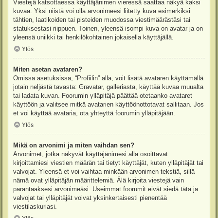
Viestejä katsottaessa käyttäjänimen vieressä saattaa näkyä kaksi
kuvaa. Yksi niistä voi olla arvonimeesi liitetty kuva esimerkiksi
tähtien, laatikoiden tai pisteiden muodossa viestimäärästäsi tai
statuksestasi riippuen. Toinen, yleensä isompi kuva on avatar ja on
yleensä uniikki tai henkilökohtainen jokaisella käyttäjällä.
Ylös
Miten asetan avataren?
Omissa asetuksissa, “Profiilin” alla, voit lisätä avataren käyttämällä
jotain neljästä tavasta: Gravatar, galleriasta, käyttää kuvaa muualta
tai ladata kuvan. Foorumin ylläpitäjä päättää otetaanko avataret
käyttöön ja valitsee mitkä avatarien käyttöönottotavat sallitaan. Jos
et voi käyttää avataria, ota yhteyttä foorumin ylläpitäjään.
Ylös
Mikä on arvonimi ja miten vaihdan sen?
Arvonimet, jotka näkyvät käyttäjänimesi alla osoittavat
kirjoittamiesi viestien määrän tai tietyt käyttäjät, kuten ylläpitäjät tai
valvojat. Yleensä et voi vaihtaa minkään arvonimen tekstiä, sillä
nämä ovat ylläpitäjän määrittelemiä. Älä kirjoita viestejä vain
parantaaksesi arvonimeäsi. Useimmat foorumit eivät siedä tätä ja
valvojat tai ylläpitäjät voivat yksinkertaisesti pienentää
viestilaskuriasi.