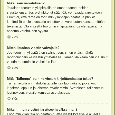
Miksi sain varoituksen?
Jokaisen foorumin ylläpitäjällä on omat säännöt heidän
sivustollensa. Jos olet rikkonut sääntöä, voit saada varoituksen.
Huomioi, että tämä on foorumin ylläpitäjän päätös ja phpBB
Limitedillä ei ole sivustolla annettavien varoitusten kanssa mitään
tekemistä. Ota yhteyttä foorumin ylläpitäjään, jos olet epävarma
annetun varoituksen syystä.
Ylös
Miten ilmoitan viestin valvojalle?
Jos foorumin ylläpitäjä on sallinut sen, sinun pitäisi nähdä
raportointipainike viestin yhteydessä. Tämän klikkaaminen vie sinut
viestin raportoinnin vaiheiden läpi.
Ylös
Mitä “Tallenna”-painike viestin kirjoittamisessa tekee?
Tämän avulla on mahdollista tallentaa luonnoksia, jotka voit
kirjoittaa loppuun ja lähettää myöhemmin. Avataksesi tallennetun
luonnoksen, vieraile komissa asetuksissa.
Ylös
Miksi minun viestini tarvitsee hyväksynnän?
Foorumin ylläpitäjä on päättänyt, että viestit kyseiselle alueelle