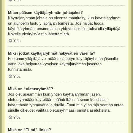
Ylös
Miten pääsen käyttäjäryhmän johtajaksi?
Käyttäjäryhmän johtaja on yleensä määritelty, kun käyttäjäryhmät
on alunperin luotu ylläpitäjän toimesta. Jos haluat luoda
käyttäjäryhmän, ensimmäinen yhteyshenkilösi tulisi olla ylläpitäjä.
Kokeile yksityisviestin lähettämistä.
Ylös
Miksi jotkut käyttäjäryhmät näkyvät eri väreillä?
Foorumin ylläpitäjä voi määritellä tietyn käyttäjäryhmän jäsenille
värin joka helpottaa kyseisen käyttäjäryhmän jäsenten
tunnistamista.
Ylös
Mikä on “oletusryhmä”?
Jos olet useamman kuin yhden käyttäjäryhmän jäsen,
oletusryhmääsi käytetään määriteltäessä sinun kohdallasi
käytettävää ryhmäväriä ja titteliä. Foorumin ylläpitäjä saattaa antaa
sinulle oikeudet vaihtaa oletusryhmääsi omista asetuksista.
Ylös
Mikä on “Tiimi” linkki?