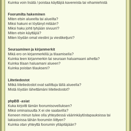
Kuinka voin lisätä / poistaa käyttäjiä kavereista tai vihamiehistä
Foorumilta hakeminen
Miten etsin alueelta tai alueilta?
Miksi hakuni ei löytänyt mitään?
Miksi haku johti tyhjään sivuun!?
Miten etsin käyttäjiä?
Miten löydän omat viestini ja viestiketjuni?
Seuraaminen ja kirjanmerkit
Mikä ero on kirjanmerkillä ja tilaamisella?
Kuinka teen kirjanmerkin tai seuraan haluamaani aihetta?
Kuinka tilaan haluamani alueen?
Kuinka poistan tilaukseni?
Liitetiedostot
Mitkä liitetiedostot ovat sallittuja tällä alueella?
Mistä löydän lähettämäni liitetiedostot?
phpBB -asiat
Kuka kirjoitti tämän foorumisovelluksen?
Miksi ominaisuutta X ei ole saatavilla?
Keneen minun tulee olla yhteydessä väärinkäytöstapauksissa tai
lakiasioissa tähän foorumiin liittyen?
Kuinka otan yhteyttä foorumin ylläpitäjään?