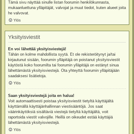
Tämä sivu näyttää sinulle listan foorumin henkilökunnasta,
mukaanluettuna ylläpitäjät, valvojat ja muut tiedot, kuten alueet joita
he valvovat.
Ylös
Yksityisviestit
En voi lähettää yksityisviestejä!
Tähän on kolme mahdollista syytä. Et ole rekisteröitynyt ja/tai
kirjautunut sisään, foorumin ylläpitäjä on poistanut yksityisviestit
käytöstä koko foorumilta tai foorumin ylläpitäjä on estänyt sinua
lähettämästä yksityisviestejä. Ota yhteyttä foorumin ylläpitäjään
saadaksesi lisätietoja.
Ylös
Saan yksityisviestejä joita en halua!
Voit automaattisesti poistaa yksityisviestit tietyltä käyttäjältä
käyttämällä käyttäjänhallinnan viestisääntöjä. Jos saat
väärinkäytöksiä sisältäviä viestejä tietyltä käyttäjältä, voit
raportoida viestit valvojille. Heillä on oikeudet estää käyttäjiä
lähettämästä yksityisviestejä.
Ylös