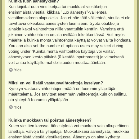
Kuinka luon äänestyksen?
Kun kirjoitat uuta viestiketjua tai muokkaat viestiketjun
ensimmäistä viestiä, klikkaa "Luo äänestys"-välilehteä
viestilomakkeen alapuolella. Jos et näe tätä välilehteä, sinulla ei ole
tarvittavia oikeuksia äänestysten luomiseen. Syötä otsikko ja
ainakin kaksi vaihtoehtoa niille varattuihin kenttiin. Varmista että
jokainen vaihtoehto on omalla rivillään tekstikentässä. Voit myös
määritellä kuinka monta vaihtoehtoa käyttäjät voivat valita kohdasta
You can also set the number of options users may select during
voting under “Kuinka monta vaihtoehtoa käyttäjä voi valita”,
äänestyksen kesto päivinä (0 kestää loputtomasti) ja viimeisenä
voit antaa käyttäjille mahdollisuuden muuttaa ääntään.
Ylös
Miksi en voi lisätä vastausvaihtoehtoja kyselyyn?
Kyselyn vastausvaihtoehtojen määrä on foorumin ylläpitäjän
määrittelemä. Jos tarvitset enemmän vaihtoehtoja kuin on sallittu,
ota yhteyttä foorumin ylläpitäjään.
Ylös
Kuinka muokkaan tai poistan äänestyksen?
Kuten viestien kanssa, äänestyksiä voi muokata vain alkuperäinen
lähettäjä, valvoja tai ylläpitäjä. Muokataksesi äänestystä, muokkaa
ensimmäistä viestiä viestiketjussa. Äänestys on aina kytketty