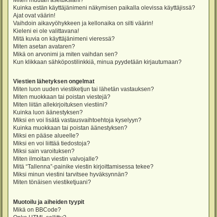
Miten muutan asetuksiani?
Kuinka estän käyttäjänimeni näkymisen paikalla olevissa käyttäjissä?
Ajat ovat väärin!
Vaihdoin aikavyöhykkeen ja kellonaika on silti väärin!
Kieleni ei ole valittavana!
Mitä kuvia on käyttäjänimeni vieressä?
Miten asetan avataren?
Mikä on arvonimi ja miten vaihdan sen?
Kun klikkaan sähköpostilinkkiä, minua pyydetään kirjautumaan?
Viestien lähetyksen ongelmat
Miten luon uuden viestiketjun tai lähetän vastauksen?
Miten muokkaan tai poistan viestejä?
Miten liitän allekirjoituksen viestiini?
Kuinka luon äänestyksen?
Miksi en voi lisätä vastausvaihtoehtoja kyselyyn?
Kuinka muokkaan tai poistan äänestyksen?
Miksi en pääse alueelle?
Miksi en voi liittää tiedostoja?
Miksi sain varoituksen?
Miten ilmoitan viestin valvojalle?
Mitä “Tallenna”-painike viestin kirjoittamisessa tekee?
Miksi minun viestini tarvitsee hyväksynnän?
Miten tönäisen viestiketjuani?
Muotoilu ja aiheiden tyypit
Mikä on BBCode?