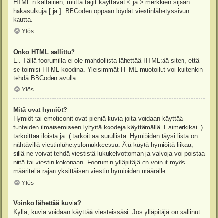
HTML:n kaltainen, mutta tagit käyttävät < ja > merkkien sijaan
hakasulkuja [ ja ]. BBCoden oppaan löydät viestinlähetyssivun
kautta.
Ylös
Onko HTML sallittu?
Ei. Tällä foorumilla ei ole mahdollista lähettää HTML:ää siten, että
se toimisi HTML-koodina. Yleisimmät HTML-muotoilut voi kuitenkin
tehdä BBCoden avulla.
Ylös
Mitä ovat hymiöt?
Hymiöt tai emoticonit ovat pieniä kuvia joita voidaan käyttää
tunteiden ilmaisemiseen lyhyitä koodeja käyttämällä. Esimerkiksi :)
tarkoittaa iloista ja :( tarkoittaa surullista. Hymiöiden täysi lista on
nähtävillä viestinlähetyslomakkeessa. Älä käytä hymiöitä liikaa,
sillä ne voivat tehdä viestistä lukukelvottoman ja valvoja voi poistaa
niitä tai viestin kokonaan. Foorumin ylläpitäjä on voinut myös
määritellä rajan yksittäisen viestin hymiöiden määrälle.
Ylös
Voinko lähettää kuvia?
Kyllä, kuvia voidaan käyttää viesteissäsi. Jos ylläpitäjä on sallinut