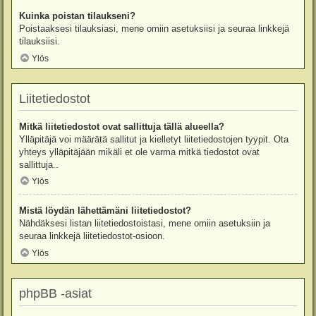
Kuinka poistan tilaukseni?
Poistaaksesi tilauksiasi, mene omiin asetuksiisi ja seuraa linkkejä
tilauksiisi.
Ylös
Liitetiedostot
Mitkä liitetiedostot ovat sallittuja tällä alueella?
Ylläpitäjä voi määrätä sallitut ja kielletyt liitetiedostojen tyypit. Ota
yhteys ylläpitäjään mikäli et ole varma mitkä tiedostot ovat
sallittuja..
Ylös
Mistä löydän lähettämäni liitetiedostot?
Nähdäksesi listan liitetiedostoistasi, mene omiin asetuksiin ja
seuraa linkkejä liitetiedostot-osioon.
Ylös
phpBB -asiat