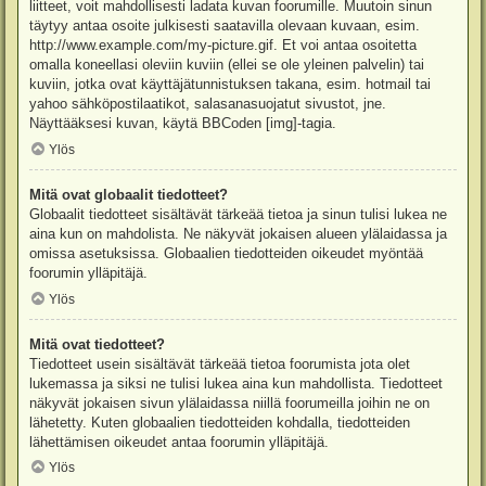
liitteet, voit mahdollisesti ladata kuvan foorumille. Muutoin sinun
täytyy antaa osoite julkisesti saatavilla olevaan kuvaan, esim.
http://www.example.com/my-picture.gif. Et voi antaa osoitetta
omalla koneellasi oleviin kuviin (ellei se ole yleinen palvelin) tai
kuviin, jotka ovat käyttäjätunnistuksen takana, esim. hotmail tai
yahoo sähköpostilaatikot, salasanasuojatut sivustot, jne.
Näyttääksesi kuvan, käytä BBCoden [img]-tagia.
Ylös
Mitä ovat globaalit tiedotteet?
Globaalit tiedotteet sisältävät tärkeää tietoa ja sinun tulisi lukea ne
aina kun on mahdolista. Ne näkyvät jokaisen alueen ylälaidassa ja
omissa asetuksissa. Globaalien tiedotteiden oikeudet myöntää
foorumin ylläpitäjä.
Ylös
Mitä ovat tiedotteet?
Tiedotteet usein sisältävät tärkeää tietoa foorumista jota olet
lukemassa ja siksi ne tulisi lukea aina kun mahdollista. Tiedotteet
näkyvät jokaisen sivun ylälaidassa niillä foorumeilla joihin ne on
lähetetty. Kuten globaalien tiedotteiden kohdalla, tiedotteiden
lähettämisen oikeudet antaa foorumin ylläpitäjä.
Ylös