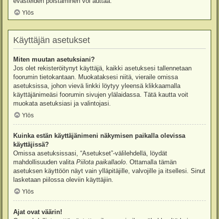
evästeiden poistaminen voi auttaa.
Ylös
Käyttäjän asetukset
Miten muutan asetuksiani?
Jos olet rekisteröitynyt käyttäjä, kaikki asetuksesi tallennetaan
foorumin tietokantaan. Muokataksesi niitä, vieraile omissa
asetuksissa, johon vievä linkki löytyy yleensä klikkaamalla
käyttäjänimeäsi foorumin sivujen ylälaidassa. Tätä kautta voit
muokata asetuksiasi ja valintojasi.
Ylös
Kuinka estän käyttäjänimeni näkymisen paikalla olevissa
käyttäjissä?
Omissa asetuksissasi, “Asetukset”-välilehdellä, löydät
mahdollisuuden valita
Piilota paikallaolo
. Ottamalla tämän
asetuksen käyttöön näyt vain ylläpitäjille, valvojille ja itsellesi. Sinut
lasketaan piilossa oleviin käyttäjiin.
Ylös
Ajat ovat väärin!