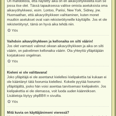
On mahdollista, että näytetty aika on eri aikavyöhykkeeltä kuin se
jossa itse olet. Tässä tapauksessa valitse omista asetuksista oma
aikavyöhykkeesi, esim. Lontoo, Pariisi, New York, Sidney, jne.
Huomaathan, että aikavyöhykkeen vaihtaminen, kuten monet
muutkin asetukset ovat vain rekisteröityneille käyttäjille. Jos et ole
rekisteröitynyt, tämä on hyvä aika tehdä niin.
Ylös
Vaihdoin aikavyöhykkeen ja kellonaika on silti väärin!
Jos olet varmasti valinnut oikean aikavyöhykkeen ja aika on silti
väärin, on palvelimen kellonaika väärin. Ota yhteyttä ylläpitäjään
korjataksesi ongelman.
Ylös
Kieleni ei ole valittavana!
Joko ylläpitäjä ei ole asentanut kielellesi kielipakettia tai kukaan ei
ole kääntänyt tätä foorumia kielellesi. Kokeile pyytää foorumin
ylläpitäjältä, josko hän voisi asentaa tarvitsemasi kielipaketin. Jos
kielipakettia ei ole olemassa, voit luoda uuden käännöksen.
Lisätietoja löytyy
phpBB
®:n sivuilta.
Ylös
Mitä kuvia on käyttäjänimeni vieressä?