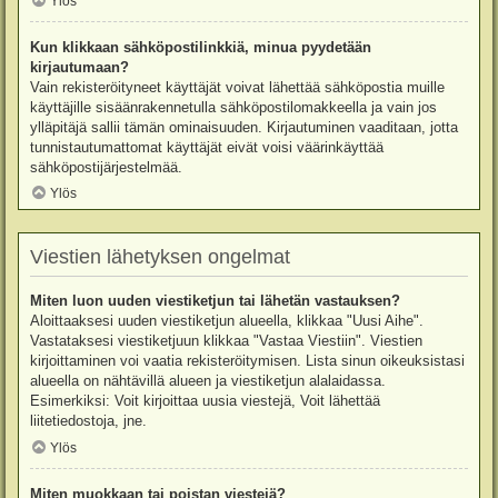
Ylös
Kun klikkaan sähköpostilinkkiä, minua pyydetään
kirjautumaan?
Vain rekisteröityneet käyttäjät voivat lähettää sähköpostia muille
käyttäjille sisäänrakennetulla sähköpostilomakkeella ja vain jos
ylläpitäjä sallii tämän ominaisuuden. Kirjautuminen vaaditaan, jotta
tunnistautumattomat käyttäjät eivät voisi väärinkäyttää
sähköpostijärjestelmää.
Ylös
Viestien lähetyksen ongelmat
Miten luon uuden viestiketjun tai lähetän vastauksen?
Aloittaaksesi uuden viestiketjun alueella, klikkaa "Uusi Aihe".
Vastataksesi viestiketjuun klikkaa "Vastaa Viestiin". Viestien
kirjoittaminen voi vaatia rekisteröitymisen. Lista sinun oikeuksistasi
alueella on nähtävillä alueen ja viestiketjun alalaidassa.
Esimerkiksi: Voit kirjoittaa uusia viestejä, Voit lähettää
liitetiedostoja, jne.
Ylös
Miten muokkaan tai poistan viestejä?