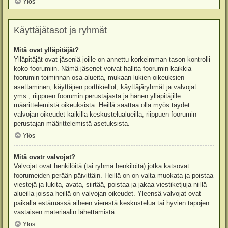
Ylös
Käyttäjätasot ja ryhmät
Mitä ovat ylläpitäjät?
Ylläpitäjät ovat jäseniä joille on annettu korkeimman tason kontrolli
koko foorumiin. Nämä jäsenet voivat hallita foorumin kaikkia
foorumin toiminnan osa-alueita, mukaan lukien oikeuksien
asettaminen, käyttäjien porttikiellot, käyttäjäryhmät ja valvojat
yms., riippuen foorumin perustajasta ja hänen ylläpitäjille
määrittelemistä oikeuksista. Heillä saattaa olla myös täydet
valvojan oikeudet kaikilla keskustelualueilla, riippuen foorumin
perustajan määrittelemistä asetuksista.
Ylös
Mitä ovatr valvojat?
Valvojat ovat henkilöitä (tai ryhmä henkilöitä) jotka katsovat
foorumeiden perään päivittäin. Heillä on on valta muokata ja poistaa
viestejä ja lukita, avata, siirtää, poistaa ja jakaa viestiketjuja niillä
alueilla joissa heillä on valvojan oikeudet. Yleensä valvojat ovat
paikalla estämässä aiheen vierestä keskustelua tai hyvien tapojen
vastaisen materiaalin lähettämistä.
Ylös