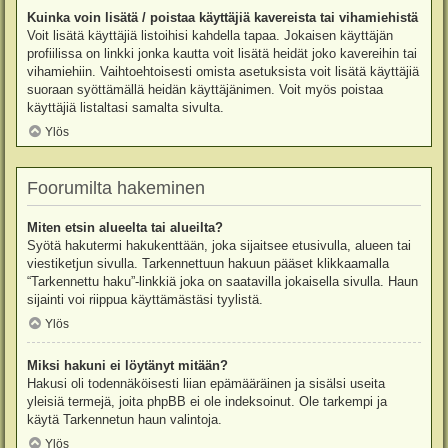
Kuinka voin lisätä / poistaa käyttäjiä kavereista tai vihamiehistä
Voit lisätä käyttäjiä listoihisi kahdella tapaa. Jokaisen käyttäjän
profiilissa on linkki jonka kautta voit lisätä heidät joko kavereihin tai
vihamiehiin. Vaihtoehtoisesti omista asetuksista voit lisätä käyttäjiä
suoraan syöttämällä heidän käyttäjänimen. Voit myös poistaa
käyttäjiä listaltasi samalta sivulta.
Ylös
Foorumilta hakeminen
Miten etsin alueelta tai alueilta?
Syötä hakutermi hakukenttään, joka sijaitsee etusivulla, alueen tai
viestiketjun sivulla. Tarkennettuun hakuun pääset klikkaamalla
“Tarkennettu haku”-linkkiä joka on saatavilla jokaisella sivulla. Haun
sijainti voi riippua käyttämästäsi tyylistä.
Ylös
Miksi hakuni ei löytänyt mitään?
Hakusi oli todennäköisesti liian epämääräinen ja sisälsi useita
yleisiä termejä, joita phpBB ei ole indeksoinut. Ole tarkempi ja
käytä Tarkennetun haun valintoja.
Ylös