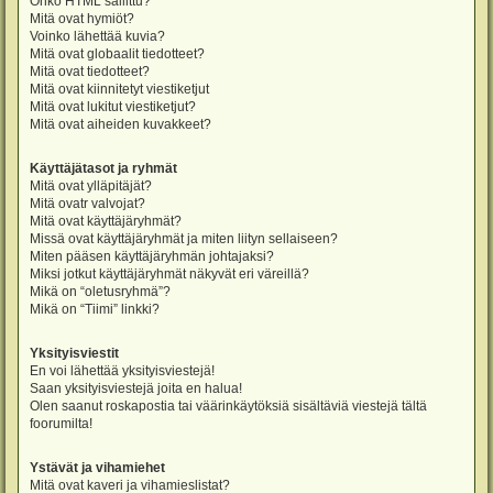
Onko HTML sallittu?
Mitä ovat hymiöt?
Voinko lähettää kuvia?
Mitä ovat globaalit tiedotteet?
Mitä ovat tiedotteet?
Mitä ovat kiinnitetyt viestiketjut
Mitä ovat lukitut viestiketjut?
Mitä ovat aiheiden kuvakkeet?
Käyttäjätasot ja ryhmät
Mitä ovat ylläpitäjät?
Mitä ovatr valvojat?
Mitä ovat käyttäjäryhmät?
Missä ovat käyttäjäryhmät ja miten liityn sellaiseen?
Miten pääsen käyttäjäryhmän johtajaksi?
Miksi jotkut käyttäjäryhmät näkyvät eri väreillä?
Mikä on “oletusryhmä”?
Mikä on “Tiimi” linkki?
Yksityisviestit
En voi lähettää yksityisviestejä!
Saan yksityisviestejä joita en halua!
Olen saanut roskapostia tai väärinkäytöksiä sisältäviä viestejä tältä
foorumilta!
Ystävät ja vihamiehet
Mitä ovat kaveri ja vihamieslistat?