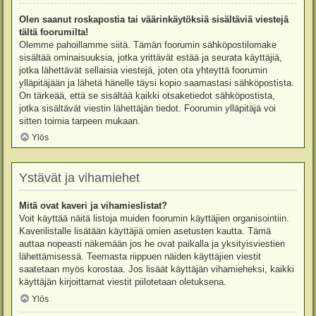
Olen saanut roskapostia tai väärinkäytöksiä sisältäviä viestejä
tältä foorumilta!
Olemme pahoillamme siitä. Tämän foorumin sähköpostilomake
sisältää ominaisuuksia, jotka yrittävät estää ja seurata käyttäjiä,
jotka lähettävät sellaisia viestejä, joten ota yhteyttä foorumin
ylläpitäjään ja lähetä hänelle täysi kopio saamastasi sähköpostista.
On tärkeää, että se sisältää kaikki otsaketiedot sähköpostista,
jotka sisältävät viestin lähettäjän tiedot. Foorumin ylläpitäjä voi
sitten toimia tarpeen mukaan.
Ylös
Ystävät ja vihamiehet
Mitä ovat kaveri ja vihamieslistat?
Voit käyttää näitä listoja muiden foorumin käyttäjien organisointiin.
Kaverilistalle lisätään käyttäjiä omien asetusten kautta. Tämä
auttaa nopeasti näkemään jos he ovat paikalla ja yksityisviestien
lähettämisessä. Teemasta riippuen näiden käyttäjien viestit
saatetaan myös korostaa. Jos lisäät käyttäjän vihamieheksi, kaikki
käyttäjän kirjoittamat viestit piilotetaan oletuksena.
Ylös