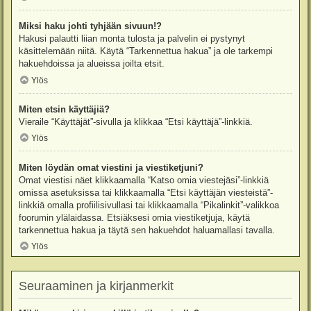
Miksi haku johti tyhjään sivuun!?
Hakusi palautti liian monta tulosta ja palvelin ei pystynyt
käsittelemään niitä. Käytä “Tarkennettua hakua” ja ole tarkempi
hakuehdoissa ja alueissa joilta etsit.
Ylös
Miten etsin käyttäjiä?
Vieraile “Käyttäjät”-sivulla ja klikkaa “Etsi käyttäjä”-linkkiä.
Ylös
Miten löydän omat viestini ja viestiketjuni?
Omat viestisi näet klikkaamalla “Katso omia viestejäsi”-linkkiä
omissa asetuksissa tai klikkaamalla “Etsi käyttäjän viesteistä”-
linkkiä omalla profiilisivullasi tai klikkaamalla “Pikalinkit”-valikkoa
foorumin ylälaidassa. Etsiäksesi omia viestiketjuja, käytä
tarkennettua hakua ja täytä sen hakuehdot haluamallasi tavalla.
Ylös
Seuraaminen ja kirjanmerkit