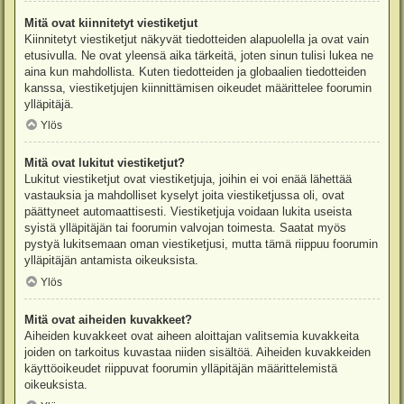
Mitä ovat kiinnitetyt viestiketjut
Kiinnitetyt viestiketjut näkyvät tiedotteiden alapuolella ja ovat vain
etusivulla. Ne ovat yleensä aika tärkeitä, joten sinun tulisi lukea ne
aina kun mahdollista. Kuten tiedotteiden ja globaalien tiedotteiden
kanssa, viestiketjujen kiinnittämisen oikeudet määrittelee foorumin
ylläpitäjä.
Ylös
Mitä ovat lukitut viestiketjut?
Lukitut viestiketjut ovat viestiketjuja, joihin ei voi enää lähettää
vastauksia ja mahdolliset kyselyt joita viestiketjussa oli, ovat
päättyneet automaattisesti. Viestiketjuja voidaan lukita useista
syistä ylläpitäjän tai foorumin valvojan toimesta. Saatat myös
pystyä lukitsemaan oman viestiketjusi, mutta tämä riippuu foorumin
ylläpitäjän antamista oikeuksista.
Ylös
Mitä ovat aiheiden kuvakkeet?
Aiheiden kuvakkeet ovat aiheen aloittajan valitsemia kuvakkeita
joiden on tarkoitus kuvastaa niiden sisältöä. Aiheiden kuvakkeiden
käyttöoikeudet riippuvat foorumin ylläpitäjän määrittelemistä
oikeuksista.