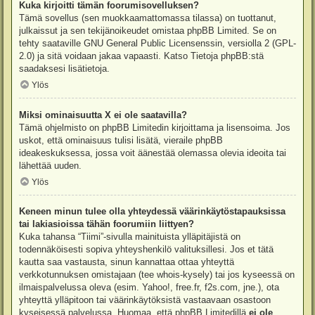
Kuka kirjoitti tämän foorumisovelluksen?
Tämä sovellus (sen muokkaamattomassa tilassa) on tuottanut,
julkaissut ja sen tekijänoikeudet omistaa
phpBB Limited
. Se on
tehty saataville GNU General Public Licensenssin, versiolla 2 (GPL-
2.0) ja sitä voidaan jakaa vapaasti. Katso
Tietoja phpBB:stä
saadaksesi lisätietoja.
Ylös
Miksi ominaisuutta X ei ole saatavilla?
Tämä ohjelmisto on phpBB Limitedin kirjoittama ja lisensoima. Jos
uskot, että ominaisuus tulisi lisätä, vieraile
phpBB
ideakeskuksessa
, jossa voit äänestää olemassa olevia ideoita tai
lähettää uuden.
Ylös
Keneen minun tulee olla yhteydessä väärinkäytöstapauksissa
tai lakiasioissa tähän foorumiin liittyen?
Kuka tahansa “Tiimi”-sivulla mainituista ylläpitäjistä on
todennäköisesti sopiva yhteyshenkilö valituksillesi. Jos et tätä
kautta saa vastausta, sinun kannattaa ottaa yhteyttä
verkkotunnuksen omistajaan (tee
whois-kysely
) tai jos kyseessä on
ilmaispalvelussa oleva (esim. Yahoo!, free.fr, f2s.com, jne.), ota
yhteyttä ylläpitoon tai väärinkäytöksistä vastaavaan osastoon
kyseisessä palvelussa. Huomaa, että phpBB Limitedillä
ei ole