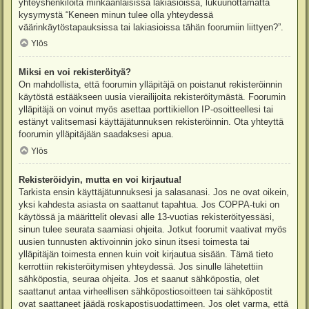
yhteyshenkilöitä minkäänlaisissa lakiasioissa, lukuunottamatta
kysymystä “Keneen minun tulee olla yhteydessä
väärinkäytöstapauksissa tai lakiasioissa tähän foorumiin liittyen?”.
Ylös
Miksi en voi rekisteröityä?
On mahdollista, että foorumin ylläpitäjä on poistanut rekisteröinnin
käytöstä estääkseen uusia vierailijoita rekisteröitymästä. Foorumin
ylläpitäjä on voinut myös asettaa porttikiellon IP-osoitteellesi tai
estänyt valitsemasi käyttäjätunnuksen rekisteröinnin. Ota yhteyttä
foorumin ylläpitäjään saadaksesi apua.
Ylös
Rekisteröidyin, mutta en voi kirjautua!
Tarkista ensin käyttäjätunnuksesi ja salasanasi. Jos ne ovat oikein,
yksi kahdesta asiasta on saattanut tapahtua. Jos COPPA-tuki on
käytössä ja määrittelit olevasi alle 13-vuotias rekisteröityessäsi,
sinun tulee seurata saamiasi ohjeita. Jotkut foorumit vaativat myös
uusien tunnusten aktivoinnin joko sinun itsesi toimesta tai
ylläpitäjän toimesta ennen kuin voit kirjautua sisään. Tämä tieto
kerrottiin rekisteröitymisen yhteydessä. Jos sinulle lähetettiin
sähköpostia, seuraa ohjeita. Jos et saanut sähköpostia, olet
saattanut antaa virheellisen sähköpostiosoitteen tai sähköpostit
ovat saattaneet jäädä roskapostisuodattimeen. Jos olet varma, että