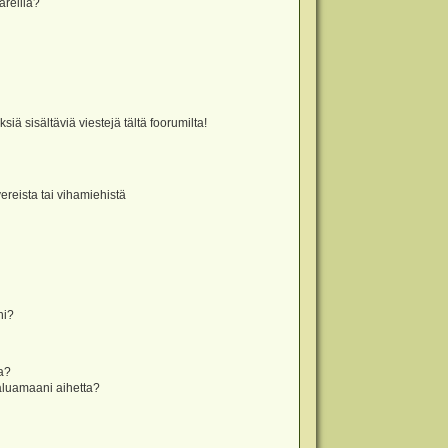
äreillä?
iä sisältäviä viestejä tältä foorumilta!
vereista tai vihamiehistä
ni?
la?
aluamaani aihetta?