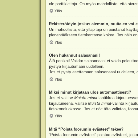
ole porttikieltoja. On myös mahdollista, että sivu
Ylös
Rekisteröidyin joskus aiemmin, mutta en voi e
On mahdollista, että ylläpitäjä on poistanut käyttä
pienentääkseen tietokantansa kokoa. Jos näin on k
Ylös
Olen hukannut salasanani!
Älä panikoi! Vaikka salasanaasi ei voida palauttaa
pystyä kirjautumaan uudelleen.
Jos et pysty asettamaan salasanaasi uudelleen, ot
Ylös
Miksi minut kirjataan ulos automaattisesti?
Jos et valitse
Muista minut
-laatikkoa kirjautuess
kirjautuneena, valitse
Muista minut
-valinta kirjau
tietokoneluokassa. Jos et näe tätä valintaa, foor
Ylös
Mitä “Poista foorumin evästeet” tekee?
“Poista foorumin evästeet” poistaa evästeet, jotka