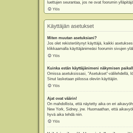
luettujen seurantaa, jos ne ovat foorumin ylläpit
Ylös
Käyttäjän asetukset
Miten muutan asetuksiani?
Jos olet rekisteröitynyt käyttäjä, kaikki asetukse
klikkaamalla käyttäjänimeäsi foorumin sivujen yläl
Ylös
Kuinka estän käyttäjänimeni näkymisen paikall
Omissa asetuksissasi, “Asetukset”-välilehdellä, l
Sinut lasketaan piilossa oleviin käyttäjiin.
Ylös
Ajat ovat väärin!
On mahdollista, että näytetty aika on eri aikavyö
New York, Sidney, jne. Huomaathan, että aikavyöhy
hyvä aika tehdä niin.
Ylös