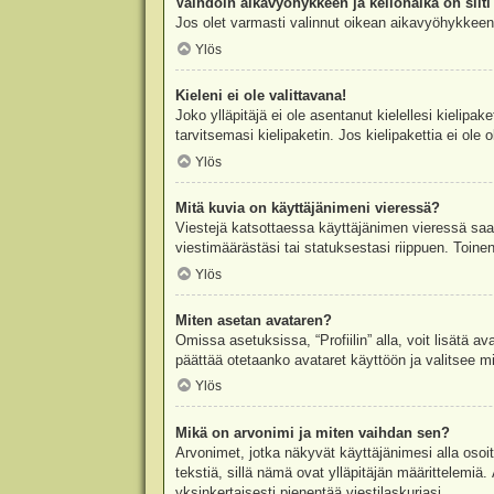
Vaihdoin aikavyöhykkeen ja kellonaika on silti 
Jos olet varmasti valinnut oikean aikavyöhykkeen j
Ylös
Kieleni ei ole valittavana!
Joko ylläpitäjä ei ole asentanut kielellesi kielipak
tarvitsemasi kielipaketin. Jos kielipakettia ei ol
Ylös
Mitä kuvia on käyttäjänimeni vieressä?
Viestejä katsottaessa käyttäjänimen vieressä saatt
viestimäärästäsi tai statuksestasi riippuen. Toinen
Ylös
Miten asetan avataren?
Omissa asetuksissa, “Profiilin” alla, voit lisätä a
päättää otetaanko avataret käyttöön ja valitsee mit
Ylös
Mikä on arvonimi ja miten vaihdan sen?
Arvonimet, jotka näkyvät käyttäjänimesi alla osoitt
tekstiä, sillä nämä ovat ylläpitäjän määrittelemiä.
yksinkertaisesti pienentää viestilaskuriasi.