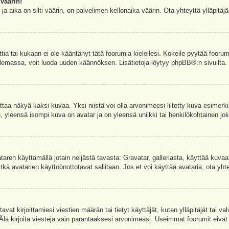
väärin!
a aika on silti väärin, on palvelimen kellonaika väärin. Ota yhteyttä ylläpitä
ettia tai kukaan ei ole kääntänyt tätä foorumia kielellesi. Kokeile pyytää foorum
e olemassa, voit luoda uuden käännöksen. Lisätietoja löytyy
phpBB
®:n sivuilta.
aa näkyä kaksi kuvaa. Yksi niistä voi olla arvonimeesi liitetty kuva esimerki
, yleensä isompi kuva on avatar ja on yleensä uniikki tai henkilökohtainen joka
vataren käyttämällä jotain neljästä tavasta: Gravatar, galleriasta, käyttää kuva
kä avatarien käyttöönottotavat sallitaan. Jos et voi käyttää avataria, ota yhte
avat kirjoittamiesi viestien määrän tai tietyt käyttäjät, kuten ylläpitäjät tai 
 Älä kirjoita viestejä vain parantaaksesi arvonimeäsi. Useimmat foorumit eivät si