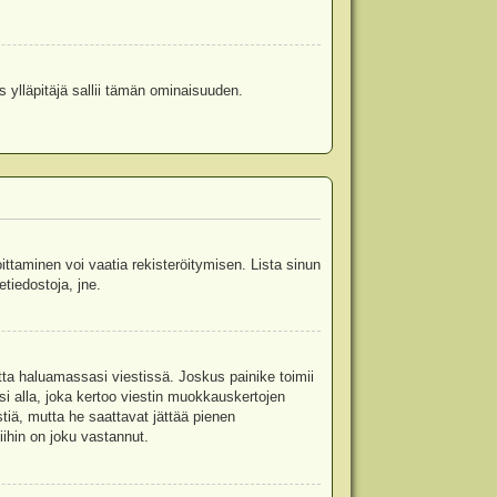
s ylläpitäjä sallii tämän ominaisuuden.
oittaminen voi vaatia rekisteröitymisen. Lista sinun
etiedostoja, jne.
etta haluamassasi viestissä. Joskus painike toimii
isi alla, joka kertoo viestin muokkauskertojen
tiä, mutta he saattavat jättää pienen
ihin on joku vastannut.