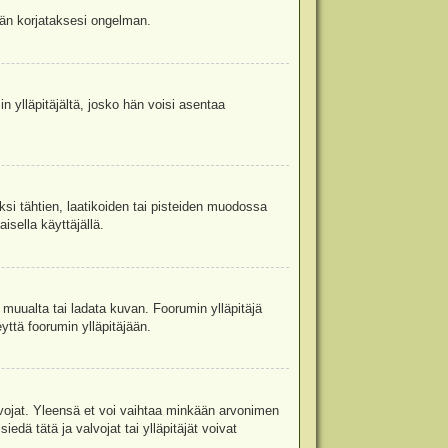
jään korjataksesi ongelman.
in ylläpitäjältä, josko hän voisi asentaa
ksi tähtien, laatikoiden tai pisteiden muodossa
isella käyttäjällä.
a muualta tai ladata kuvan. Foorumin ylläpitäjä
yttä foorumin ylläpitäjään.
valvojat. Yleensä et voi vaihtaa minkään arvonimen
edä tätä ja valvojat tai ylläpitäjät voivat