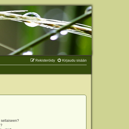
Rekisteröidy
Kirjaudu sisään
n sellaiseen?
i?