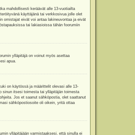
ka mahdollisesti keräävät alle 13-vuotiailta
teröityvänä käyttäjänä tai verkkosivua jolle olet
omistajat eivät voi antaa lakineuvontaa ja eivät
stapauksissa tai lakiasioissa tähän foorumiin
oorumin ylläpitäjä on voinut myös asettaa
sesi apua.
i on käytössä ja määrittelit olevasi alle 13-
 sinun itsesi toimesta tai ylläpitäjän toimesta
 ohjeita. Jos et saanut sähköpostia, olet saattanut
asi sähköpostiosoite oli oikein, yritä ottaa
min ylläpitäjään varmistaaksesi, että sinulla ei