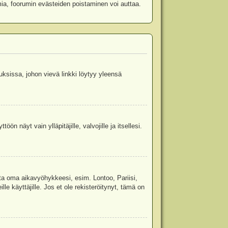
mia, foorumin evästeiden poistaminen voi auttaa.
uksissa, johon vievä linkki löytyy yleensä
ön näyt vain ylläpitäjille, valvojille ja itsellesi.
sta oma aikavyöhykkeesi, esim. Lontoo, Pariisi,
 käyttäjille. Jos et ole rekisteröitynyt, tämä on