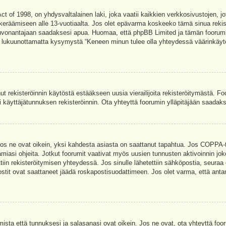
t of 1998, on yhdysvaltalainen laki, joka vaatii kaikkien verkkosivustojen, jot
jen keräämiseen alle 13-vuotiaalta. Jos olet epävarma koskeeko tämä sinua rekis
euvonantajaan saadaksesi apua. Huomaa, että phpBB Limited ja tämän foorumin 
a, lukuunottamatta kysymystä “Keneen minun tulee olla yhteydessä väärinkäytö
nut rekisteröinnin käytöstä estääkseen uusia vierailijoita rekisteröitymästä. F
asi käyttäjätunnuksen rekisteröinnin. Ota yhteyttä foorumin ylläpitäjään saadak
Jos ne ovat oikein, yksi kahdesta asiasta on saattanut tapahtua. Jos COPPA-tuk
amiasi ohjeita. Jotkut foorumit vaativat myös uusien tunnusten aktivoinnin joko
ttiin rekisteröitymisen yhteydessä. Jos sinulle lähetettiin sähköpostia, seuraa
stit ovat saattaneet jäädä roskapostisuodattimeen. Jos olet varma, että antam
ta että tunnuksesi ja salasanasi ovat oikein. Jos ne ovat, ota yhteyttä fooru