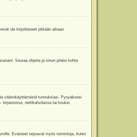
eivät ole kirjoittaneet pitkään aikaan
asanani
. Seuraa ohjeita ja sinun pitäisi kohta
uita väärinkäyttämästä tunnuksiasi. Pysyäksesi
. kirjastossa, nettikahvilassa tai koulun
umille. Evästeet tarjoavat myös toimintoja, kuten