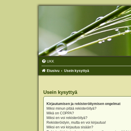
UKK
Etusivu
Usein kysyttyä
Usein kysyttyä
Kirjautumisen ja rekisteröitymisen ongelmat
Miksi minun pitää rekisteröityä?
Mikä on COPPA?
Miksi en voi rekisteröityä?
Rekisteröidyin, mutta en voi kirjautua!
Miksi en voi kirjautua sisään?