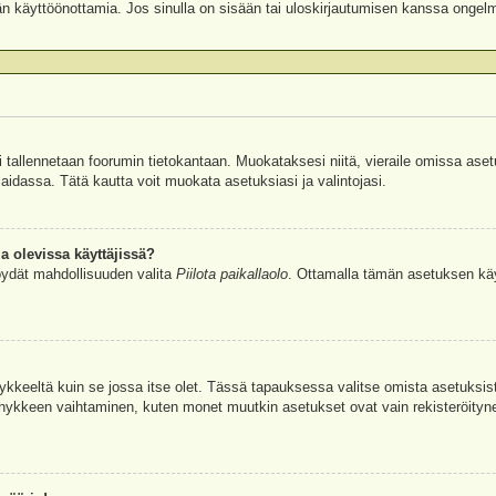
äjän käyttöönottamia. Jos sinulla on sisään tai uloskirjautumisen kanssa ongel
si tallennetaan foorumin tietokantaan. Muokataksesi niitä, vieraile omissa aset
aidassa. Tätä kautta voit muokata asetuksiasi ja valintojasi.
a olevissa käyttäjissä?
öydät mahdollisuuden valita
Piilota paikallaolo
. Ottamalla tämän asetuksen käyttö
hykkeeltä kuin se jossa itse olet. Tässä tapauksessa valitse omista asetuksi
kkeen vaihtaminen, kuten monet muutkin asetukset ovat vain rekisteröityneille