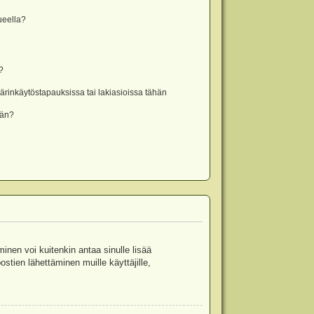
lueella?
?
rinkäytöstapauksissa tai lakiasioissa tähän
ään?
minen voi kuitenkin antaa sinulle lisää
stien lähettäminen muille käyttäjille,