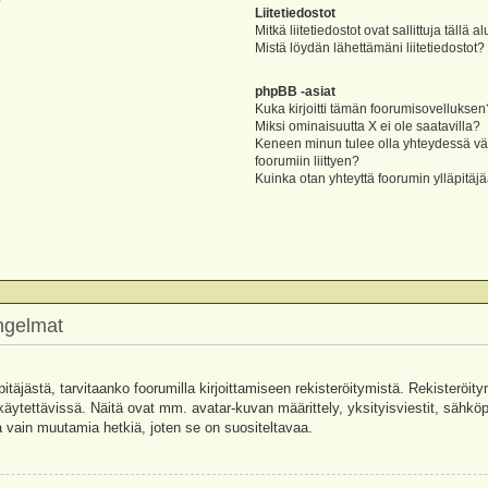
?
Liitetiedostot
Mitkä liitetiedostot ovat sallittuja tällä a
Mistä löydän lähettämäni liitetiedostot?
phpBB -asiat
Kuka kirjoitti tämän foorumisovelluksen
Miksi ominaisuutta X ei ole saatavilla?
Keneen minun tulee olla yhteydessä vää
foorumiin liittyen?
Kuinka otan yhteyttä foorumin ylläpitäj
ongelmat
pitäjästä, tarvitaanko foorumilla kirjoittamiseen rekisteröitymistä. Rekisteröity
käytettävissä. Näitä ovat mm. avatar-kuvan määrittely, yksityisviestit, sähköpo
 vain muutamia hetkiä, joten se on suositeltavaa.