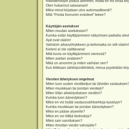
Rekisteröidyin joskus aiemmin, mutta en voi enää kir
Olen hukannut salasanani!
Miksi minut kirjataan ulos automaattisesti?
Mitä “Poista foorumin evästeet” tekee?
Käyttäjän asetukset
Miten muutan asetuksiani?
Kuinka estän käyttäjänimeni näkymisen paikalla olevi
Ajat ovat väärin!
Vaihdoin aikavyöhykkeen ja kellonaika on silti väärin!
Kieleni ei ole valittavana!
Mitä kuvia on käyttäjänimeni vieressä?
Miten asetan avataren?
Mikä on arvonimi ja miten vaihdan sen?
Kun klikkaan sähköpostilinkkiä, minua pyydetään ki
Viestien lähetyksen ongelmat
Miten luon uuden viestiketjun tai lähetän vastauksen
Miten muokkaan tai poistan viestejä?
Miten liitän allekirjoituksen viestiini?
Kuinka luon äänestyksen?
Miksi en voi lisätä vastausvaihtoehtoja kyselyyn?
Kuinka muokkaan tai poistan äänestyksen?
Miksi en pääse alueelle?
Miksi en voi liittää tiedostoja?
Miksi sain varoituksen?
Miten ilmoitan viestin valvojalle?