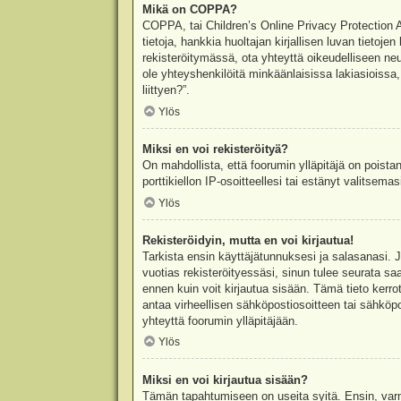
Mikä on COPPA?
COPPA, tai Children’s Online Privacy Protection Ac
tietoja, hankkia huoltajan kirjallisen luvan tieto
rekisteröitymässä, ota yhteyttä oikeudelliseen n
ole yhteyshenkilöitä minkäänlaisissa lakiasioiss
liittyen?”.
Ylös
Miksi en voi rekisteröityä?
On mahdollista, että foorumin ylläpitäjä on poista
porttikiellon IP-osoitteellesi tai estänyt valitsem
Ylös
Rekisteröidyin, mutta en voi kirjautua!
Tarkista ensin käyttäjätunnuksesi ja salasanasi. 
vuotias rekisteröityessäsi, sinun tulee seurata sa
ennen kuin voit kirjautua sisään. Tämä tieto kerro
antaa virheellisen sähköpostiosoitteen tai sähköpo
yhteyttä foorumin ylläpitäjään.
Ylös
Miksi en voi kirjautua sisään?
Tämän tapahtumiseen on useita syitä. Ensin, varmis