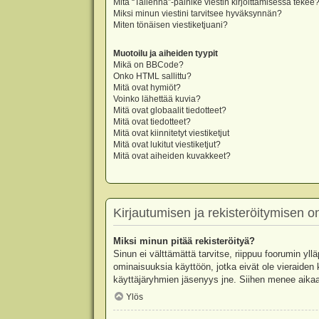
Mitä “Tallenna”-painike viestin kirjoittamisessa tekee
Miksi minun viestini tarvitsee hyväksynnän?
Miten tönäisen viestiketjuani?
Muotoilu ja aiheiden tyypit
Mikä on BBCode?
Onko HTML sallittu?
Mitä ovat hymiöt?
Voinko lähettää kuvia?
Mitä ovat globaalit tiedotteet?
Mitä ovat tiedotteet?
Mitä ovat kiinnitetyt viestiketjut
Mitä ovat lukitut viestiketjut?
Mitä ovat aiheiden kuvakkeet?
Kirjautumisen ja rekisteröitymisen 
Miksi minun pitää rekisteröityä?
Sinun ei välttämättä tarvitse, riippuu foorumin yllä
ominaisuuksia käyttöön, jotka eivät ole vieraiden 
käyttäjäryhmien jäsenyys jne. Siihen menee aikaa
Ylös