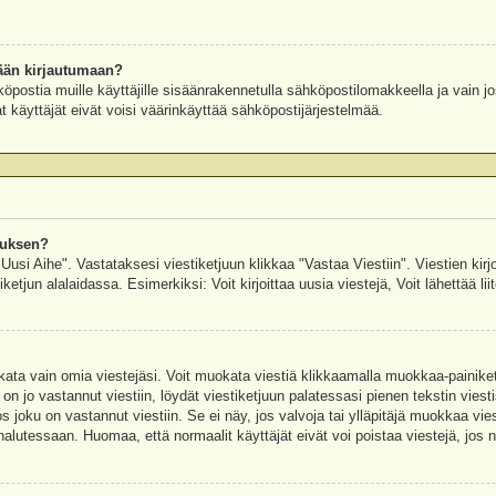
ään kirjautumaan?
köpostia muille käyttäjille sisäänrakennetulla sähköpostilomakkeella ja vain jo
 käyttäjät eivät voisi väärinkäyttää sähköpostijärjestelmää.
auksen?
"Uusi Aihe". Vastataksesi viestiketjuun klikkaa "Vastaa Viestiin". Viestien kirj
ketjun alalaidassa. Esimerkiksi: Voit kirjoittaa uusia viestejä, Voit lähettää liit
uokata vain omia viestejäsi. Voit muokata viestiä klikkaamalla muokkaa-painik
 on jo vastannut viestiin, löydät viestiketjuun palatessasi pienen tekstin viest
oku on vastannut viestiin. Se ei näy, jos valvoja tai ylläpitäjä muokkaa vies
utessaan. Huomaa, että normaalit käyttäjät eivät voi poistaa viestejä, jos ni