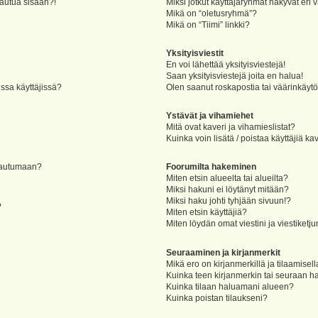
jautua sisään?!
Miksi jotkut käyttäjäryhmät näkyvät eri v
Mikä on “oletusryhmä”?
Mikä on “Tiimi” linkki?
Yksityisviestit
En voi lähettää yksityisviestejä!
Saan yksityisviestejä joita en halua!
ssa käyttäjissä?
Olen saanut roskapostia tai väärinkäytöks
Ystävät ja vihamiehet
Mitä ovat kaveri ja vihamieslistat?
Kuinka voin lisätä / poistaa käyttäjiä ka
rjautumaan?
Foorumilta hakeminen
Miten etsin alueelta tai alueilta?
Miksi hakuni ei löytänyt mitään?
Miksi haku johti tyhjään sivuun!?
?
Miten etsin käyttäjiä?
Miten löydän omat viestini ja viestiketju
Seuraaminen ja kirjanmerkit
Mikä ero on kirjanmerkillä ja tilaamisel
Kuinka teen kirjanmerkin tai seuraan h
Kuinka tilaan haluamani alueen?
Kuinka poistan tilaukseni?