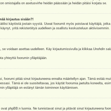
ston omistajalla on asetusvirhe heidän päässään ja heidän pitäisi korjata se.
nää kirjautua sisään?!
jätilisi käytöstä jostain syystä. Useat foorumit myös poistavat käyttäjiä, jotka 
äynyt, yritä rekisteröityä uudelleen ja osallistu keskusteluun aktiivisemmin.
, se voidaan asettaa uudelleen. Käy kirjautumissivulla ja klikkaa
Unohdin sal
a yhteyttä foorumin ylläpitäjään.
asi, foorumi pitää sinut kirjautuneena ennalta määritellyn ajan. Tämä estää m
tuessasi. Tämä ei ole suositeltavaa, jos käytät foorumia jaetulta koneelta, esim
umin ylläpitäjä on estänyt tämän toiminnon käyttämisen.
 ovat phpBB:n luomia. Ne tunnistavat sinut ja pitävät sinut kirjautuneena foor