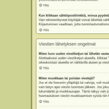
Ylös
Kun klikkaan sähköpostilinkkiä, minua pyydet
Vain rekisteröityneet käyttäjät voivat lähettää säh
Kirjautuminen vaaditaan, jotta tunnistautumattomat
Ylös
Viestien lähetyksen ongelmat
Miten luon uuden viestiketjun tai lähetän vast
Aloittaaksesi uuden viestiketjun alueella, klikkaa 
oikeuksistasi alueella on nähtävillä alueen ja viesti
Ylös
Miten muokkaan tai poistan viestejä?
Jos et ole foorumin ylläpitäjä tai valvoja, voit m
vain tietyn ajan viestin luomisen jälkeen. Jos joku
lukumäärän ja muokkausajan. Tämä näkyy vain jos j
huomautuksen viestin muokkaamisen syistä niin hal
Ylös