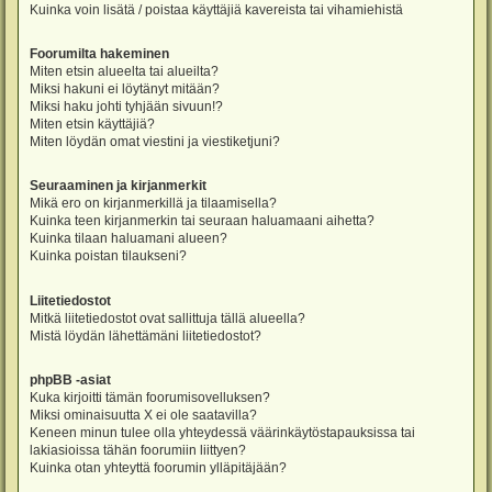
Kuinka voin lisätä / poistaa käyttäjiä kavereista tai vihamiehistä
Foorumilta hakeminen
Miten etsin alueelta tai alueilta?
Miksi hakuni ei löytänyt mitään?
Miksi haku johti tyhjään sivuun!?
Miten etsin käyttäjiä?
Miten löydän omat viestini ja viestiketjuni?
Seuraaminen ja kirjanmerkit
Mikä ero on kirjanmerkillä ja tilaamisella?
Kuinka teen kirjanmerkin tai seuraan haluamaani aihetta?
Kuinka tilaan haluamani alueen?
Kuinka poistan tilaukseni?
Liitetiedostot
Mitkä liitetiedostot ovat sallittuja tällä alueella?
Mistä löydän lähettämäni liitetiedostot?
phpBB -asiat
Kuka kirjoitti tämän foorumisovelluksen?
Miksi ominaisuutta X ei ole saatavilla?
Keneen minun tulee olla yhteydessä väärinkäytöstapauksissa tai
lakiasioissa tähän foorumiin liittyen?
Kuinka otan yhteyttä foorumin ylläpitäjään?