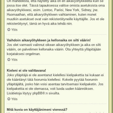
On mahdollista, että näytetty aika on eri aikavyöhykkeeltä kuin se
jossa itse olet. Tässä tapauksessa valitse omista asetuksista oma
aikavyöhykkeesi, esim. Lontoo, Pariisi, New York, Sidney, jne.
Huomaathan, että aikavyöhykkeen vaihtaminen, kuten monet
muutkin asetukset ovat vain rekisteröityneille käyttäjille. Jos et ole
rekisteröitynyt, tämä on hyvä aika tehdä niin.
Ylös
Vaihdoin aikavyöhykkeen ja kellonaika on silti väärin!
Jos olet varmasti valinnut oikean aikavyöhykkeen ja aika on silti
väärin, on palvelimen kellonaika väärin. Ota yhteyttä ylläpitäjään
korjataksesi ongelman.
Ylös
Kieleni ei ole valittavana!
Joko ylläpitäjä ei ole asentanut kielellesi kielipakettia tai kukaan ei
ole kääntänyt tätä foorumia kielellesi. Kokeile pyytää foorumin
ylläpitäjältä, josko hän voisi asentaa tarvitsemasi kielipaketin. Jos
kielipakettia ei ole olemassa, voit luoda uuden käännöksen.
Lisätietoja löytyy
phpBB
®:n sivuilta.
Ylös
Mitä kuvia on käyttäjänimeni vieressä?