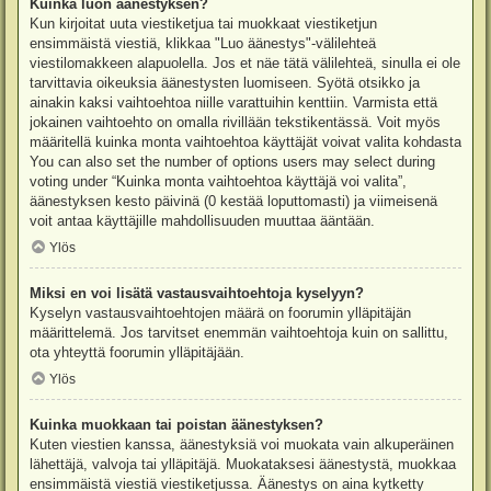
Kuinka luon äänestyksen?
Kun kirjoitat uuta viestiketjua tai muokkaat viestiketjun
ensimmäistä viestiä, klikkaa "Luo äänestys"-välilehteä
viestilomakkeen alapuolella. Jos et näe tätä välilehteä, sinulla ei ole
tarvittavia oikeuksia äänestysten luomiseen. Syötä otsikko ja
ainakin kaksi vaihtoehtoa niille varattuihin kenttiin. Varmista että
jokainen vaihtoehto on omalla rivillään tekstikentässä. Voit myös
määritellä kuinka monta vaihtoehtoa käyttäjät voivat valita kohdasta
You can also set the number of options users may select during
voting under “Kuinka monta vaihtoehtoa käyttäjä voi valita”,
äänestyksen kesto päivinä (0 kestää loputtomasti) ja viimeisenä
voit antaa käyttäjille mahdollisuuden muuttaa ääntään.
Ylös
Miksi en voi lisätä vastausvaihtoehtoja kyselyyn?
Kyselyn vastausvaihtoehtojen määrä on foorumin ylläpitäjän
määrittelemä. Jos tarvitset enemmän vaihtoehtoja kuin on sallittu,
ota yhteyttä foorumin ylläpitäjään.
Ylös
Kuinka muokkaan tai poistan äänestyksen?
Kuten viestien kanssa, äänestyksiä voi muokata vain alkuperäinen
lähettäjä, valvoja tai ylläpitäjä. Muokataksesi äänestystä, muokkaa
ensimmäistä viestiä viestiketjussa. Äänestys on aina kytketty