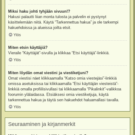
Miksi haku johti tyhjään sivuun!?
Hakusi palautti liian monta tulosta ja palvelin ei pystynyt
käsittelemään niitä. Käytä “Tarkennettua hakua” ja ole tarkempi
hakuehdoissa ja alueissa joilta etsit.
Ylös
Miten etsin käyttäjiä?
Vieraile “Käyttäjät”-sivulla ja klikkaa “Etsi käyttäjä”-linkkiä.
Ylös
Miten löydän omat viestini ja viestiketjuni?
Omat viestisi näet klikkaamalla “Katso omia viestejäsi”-linkkiä
omissa asetuksissa tai klikkaamalla “Etsi käyttäjän viesteistä”-
linkkiä omalla profiilisivullasi tai klikkaamalla “Pikalinkit”-valikkoa
foorumin ylälaidassa. Etsiäksesi omia viestiketjuja, käytä
tarkennettua hakua ja täytä sen hakuehdot haluamallasi tavalla.
Ylös
Seuraaminen ja kirjanmerkit