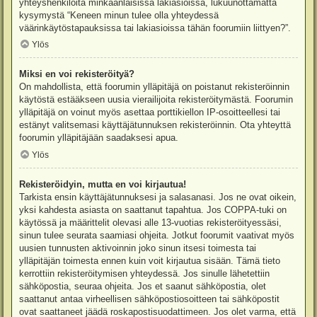
yhteyshenkilöitä minkäänlaisissa lakiasioissa, lukuunottamatta
kysymystä “Keneen minun tulee olla yhteydessä
väärinkäytöstapauksissa tai lakiasioissa tähän foorumiin liittyen?”.
Ylös
Miksi en voi rekisteröityä?
On mahdollista, että foorumin ylläpitäjä on poistanut rekisteröinnin
käytöstä estääkseen uusia vierailijoita rekisteröitymästä. Foorumin
ylläpitäjä on voinut myös asettaa porttikiellon IP-osoitteellesi tai
estänyt valitsemasi käyttäjätunnuksen rekisteröinnin. Ota yhteyttä
foorumin ylläpitäjään saadaksesi apua.
Ylös
Rekisteröidyin, mutta en voi kirjautua!
Tarkista ensin käyttäjätunnuksesi ja salasanasi. Jos ne ovat oikein,
yksi kahdesta asiasta on saattanut tapahtua. Jos COPPA-tuki on
käytössä ja määrittelit olevasi alle 13-vuotias rekisteröityessäsi,
sinun tulee seurata saamiasi ohjeita. Jotkut foorumit vaativat myös
uusien tunnusten aktivoinnin joko sinun itsesi toimesta tai
ylläpitäjän toimesta ennen kuin voit kirjautua sisään. Tämä tieto
kerrottiin rekisteröitymisen yhteydessä. Jos sinulle lähetettiin
sähköpostia, seuraa ohjeita. Jos et saanut sähköpostia, olet
saattanut antaa virheellisen sähköpostiosoitteen tai sähköpostit
ovat saattaneet jäädä roskapostisuodattimeen. Jos olet varma, että