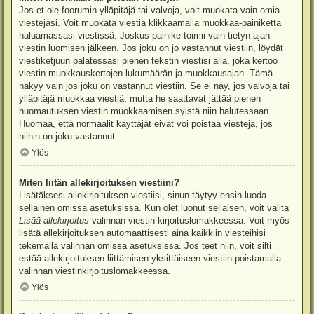
Jos et ole foorumin ylläpitäjä tai valvoja, voit muokata vain omia
viestejäsi. Voit muokata viestiä klikkaamalla muokkaa-painiketta
haluamassasi viestissä. Joskus painike toimii vain tietyn ajan
viestin luomisen jälkeen. Jos joku on jo vastannut viestiin, löydät
viestiketjuun palatessasi pienen tekstin viestisi alla, joka kertoo
viestin muokkauskertojen lukumäärän ja muokkausajan. Tämä
näkyy vain jos joku on vastannut viestiin. Se ei näy, jos valvoja tai
ylläpitäjä muokkaa viestiä, mutta he saattavat jättää pienen
huomautuksen viestin muokkaamisen syistä niin halutessaan.
Huomaa, että normaalit käyttäjät eivät voi poistaa viestejä, jos
niihin on joku vastannut.
Ylös
Miten liitän allekirjoituksen viestiini?
Lisätäksesi allekirjoituksen viestiisi, sinun täytyy ensin luoda
sellainen omissa asetuksissa. Kun olet luonut sellaisen, voit valita
Lisää allekirjoitus
-valinnan viestin kirjoituslomakkeessa. Voit myös
lisätä allekirjoituksen automaattisesti aina kaikkiin viesteihisi
tekemällä valinnan omissa asetuksissa. Jos teet niin, voit silti
estää allekirjoituksen liittämisen yksittäiseen viestiin poistamalla
valinnan viestinkirjoituslomakkeessa.
Ylös