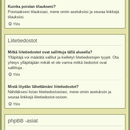
Kuinka poistan tilaukseni?
Poistaaksesi tilauksiasi, mene omiin asetuksiisi ja seuraa linkkejä
tilauksiisi.
Ylös
Liitetiedostot
Mitkä liitetiedostot ovat sallittuja tällä alueella?
Ylläpitäjä voi määrätä sallitut ja kielletyt liitetiedostojen tyypit. Ota
yhteys ylläpitäjään mikäli et ole varma mitkä tiedostot ovat
sallittuja..
Ylös
Mistä löydän lähettämäni liitetiedostot?
Nähdäksesi listan liitetiedostoistasi, mene omiin asetuksiin ja
seuraa linkkejä liitetiedostot-osioon.
Ylös
phpBB -asiat