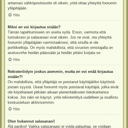
antamasi sähköpostiosoite oli oikein, yritä ottaa yhteyttä foorumin
ylläpitäjään.
Ylös
Miksi en voi kirjautua sisään?
Tämän tapahtumiseen on useita syitä. Ensin, varmista että
tunnuksesi ja salasanasi ovat oikein. Jos ne ovat, ota yhteyttä
foorumin ylläpitäjään varmistaaksesi, että sinulla ei ole
porttikieltoja. On myös mahdollista, että sivuston omistajalla on
asetusvirhe heidän päässään ja heidän pitäisi korjata se.
Ylös
Rekisteröidyin joskus aiemmin, mutta en voi enää kirjautua
sisään?!
On mahdollista, että ylläpitäjä on poistanut käyttäjätilisi käytöstä
jostain syystä. Useat foorumit myös poistavat käyttäjiä, jotka eivät
ole kirjoittaneet pitkään aikaan pienentääkseen tietokantansa
kokoa. Jos näin on käynyt, yritä rekisteröityä uudelleen ja osallistu
keskusteluun aktiivisemmin.
Ylös
Olen hukannut salasanani!
Älä panikoi! Vaikka salasanaasi ei voida palauttaa, se voidaan