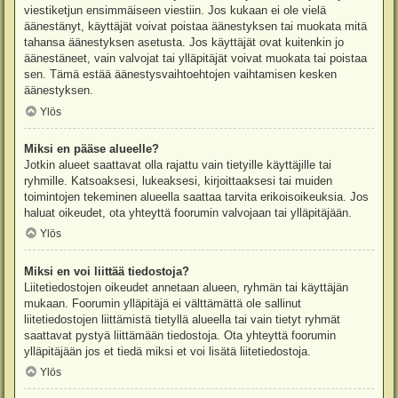
viestiketjun ensimmäiseen viestiin. Jos kukaan ei ole vielä
äänestänyt, käyttäjät voivat poistaa äänestyksen tai muokata mitä
tahansa äänestyksen asetusta. Jos käyttäjät ovat kuitenkin jo
äänestäneet, vain valvojat tai ylläpitäjät voivat muokata tai poistaa
sen. Tämä estää äänestysvaihtoehtojen vaihtamisen kesken
äänestyksen.
Ylös
Miksi en pääse alueelle?
Jotkin alueet saattavat olla rajattu vain tietyille käyttäjille tai
ryhmille. Katsoaksesi, lukeaksesi, kirjoittaaksesi tai muiden
toimintojen tekeminen alueella saattaa tarvita erikoisoikeuksia. Jos
haluat oikeudet, ota yhteyttä foorumin valvojaan tai ylläpitäjään.
Ylös
Miksi en voi liittää tiedostoja?
Liitetiedostojen oikeudet annetaan alueen, ryhmän tai käyttäjän
mukaan. Foorumin ylläpitäjä ei välttämättä ole sallinut
liitetiedostojen liittämistä tietyllä alueella tai vain tietyt ryhmät
saattavat pystyä liittämään tiedostoja. Ota yhteyttä foorumin
ylläpitäjään jos et tiedä miksi et voi lisätä liitetiedostoja.
Ylös