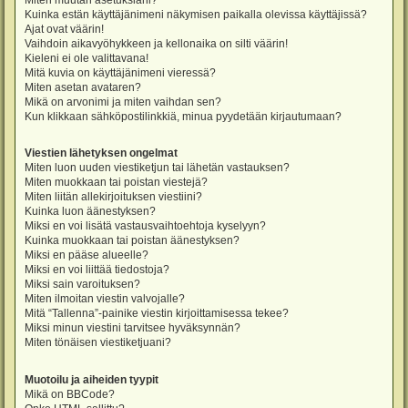
Miten muutan asetuksiani?
Kuinka estän käyttäjänimeni näkymisen paikalla olevissa käyttäjissä?
Ajat ovat väärin!
Vaihdoin aikavyöhykkeen ja kellonaika on silti väärin!
Kieleni ei ole valittavana!
Mitä kuvia on käyttäjänimeni vieressä?
Miten asetan avataren?
Mikä on arvonimi ja miten vaihdan sen?
Kun klikkaan sähköpostilinkkiä, minua pyydetään kirjautumaan?
Viestien lähetyksen ongelmat
Miten luon uuden viestiketjun tai lähetän vastauksen?
Miten muokkaan tai poistan viestejä?
Miten liitän allekirjoituksen viestiini?
Kuinka luon äänestyksen?
Miksi en voi lisätä vastausvaihtoehtoja kyselyyn?
Kuinka muokkaan tai poistan äänestyksen?
Miksi en pääse alueelle?
Miksi en voi liittää tiedostoja?
Miksi sain varoituksen?
Miten ilmoitan viestin valvojalle?
Mitä “Tallenna”-painike viestin kirjoittamisessa tekee?
Miksi minun viestini tarvitsee hyväksynnän?
Miten tönäisen viestiketjuani?
Muotoilu ja aiheiden tyypit
Mikä on BBCode?