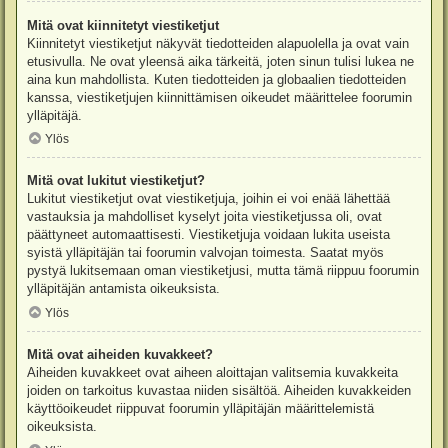
Mitä ovat kiinnitetyt viestiketjut
Kiinnitetyt viestiketjut näkyvät tiedotteiden alapuolella ja ovat vain
etusivulla. Ne ovat yleensä aika tärkeitä, joten sinun tulisi lukea ne
aina kun mahdollista. Kuten tiedotteiden ja globaalien tiedotteiden
kanssa, viestiketjujen kiinnittämisen oikeudet määrittelee foorumin
ylläpitäjä.
Ylös
Mitä ovat lukitut viestiketjut?
Lukitut viestiketjut ovat viestiketjuja, joihin ei voi enää lähettää
vastauksia ja mahdolliset kyselyt joita viestiketjussa oli, ovat
päättyneet automaattisesti. Viestiketjuja voidaan lukita useista
syistä ylläpitäjän tai foorumin valvojan toimesta. Saatat myös
pystyä lukitsemaan oman viestiketjusi, mutta tämä riippuu foorumin
ylläpitäjän antamista oikeuksista.
Ylös
Mitä ovat aiheiden kuvakkeet?
Aiheiden kuvakkeet ovat aiheen aloittajan valitsemia kuvakkeita
joiden on tarkoitus kuvastaa niiden sisältöä. Aiheiden kuvakkeiden
käyttöoikeudet riippuvat foorumin ylläpitäjän määrittelemistä
oikeuksista.