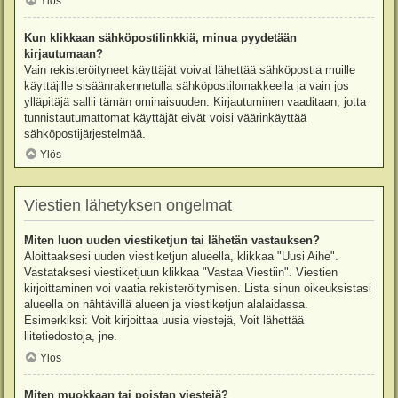
Ylös
Kun klikkaan sähköpostilinkkiä, minua pyydetään
kirjautumaan?
Vain rekisteröityneet käyttäjät voivat lähettää sähköpostia muille
käyttäjille sisäänrakennetulla sähköpostilomakkeella ja vain jos
ylläpitäjä sallii tämän ominaisuuden. Kirjautuminen vaaditaan, jotta
tunnistautumattomat käyttäjät eivät voisi väärinkäyttää
sähköpostijärjestelmää.
Ylös
Viestien lähetyksen ongelmat
Miten luon uuden viestiketjun tai lähetän vastauksen?
Aloittaaksesi uuden viestiketjun alueella, klikkaa "Uusi Aihe".
Vastataksesi viestiketjuun klikkaa "Vastaa Viestiin". Viestien
kirjoittaminen voi vaatia rekisteröitymisen. Lista sinun oikeuksistasi
alueella on nähtävillä alueen ja viestiketjun alalaidassa.
Esimerkiksi: Voit kirjoittaa uusia viestejä, Voit lähettää
liitetiedostoja, jne.
Ylös
Miten muokkaan tai poistan viestejä?