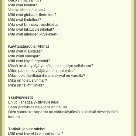
Onko HTML sallittu?
Mitä ovat hymiöt?
Voinko lähettää kuvia?
Mitä ovat globaalit tiedotteet?
Mitä ovat tiedotteet?
Mitä ovat kiinnitetyt viestiketjut
Mitä ovat lukitut viestiketjut?
Mitä ovat aiheiden kuvakkeet?
Käyttäjätasot ja ryhmät
Mitä ovat ylläpitäjät?
Mitä ovatr valvojat?
Mitä ovat käyttäjäryhmät?
Missä ovat käyttäjäryhmät ja miten liityn sellaiseen?
Miten pääsen käyttäjäryhmän johtajaksi?
Miksi jotkut käyttäjäryhmät näkyvät eri väreillä?
Mikä on “oletusryhmä”?
Mikä on “Tiimi” linkki?
Yksityisviestit
En voi lähettää yksityisviestejä!
Saan yksityisviestejä joita en halua!
Olen saanut roskapostia tai väärinkäytöksiä sisältäviä viestejä tältä
foorumilta!
Ystävät ja vihamiehet
Mitä ovat kaveri ja vihamieslistat?