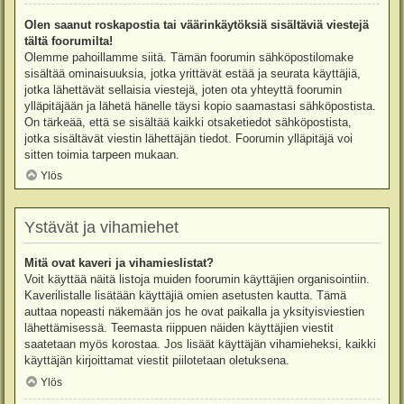
Olen saanut roskapostia tai väärinkäytöksiä sisältäviä viestejä
tältä foorumilta!
Olemme pahoillamme siitä. Tämän foorumin sähköpostilomake
sisältää ominaisuuksia, jotka yrittävät estää ja seurata käyttäjiä,
jotka lähettävät sellaisia viestejä, joten ota yhteyttä foorumin
ylläpitäjään ja lähetä hänelle täysi kopio saamastasi sähköpostista.
On tärkeää, että se sisältää kaikki otsaketiedot sähköpostista,
jotka sisältävät viestin lähettäjän tiedot. Foorumin ylläpitäjä voi
sitten toimia tarpeen mukaan.
Ylös
Ystävät ja vihamiehet
Mitä ovat kaveri ja vihamieslistat?
Voit käyttää näitä listoja muiden foorumin käyttäjien organisointiin.
Kaverilistalle lisätään käyttäjiä omien asetusten kautta. Tämä
auttaa nopeasti näkemään jos he ovat paikalla ja yksityisviestien
lähettämisessä. Teemasta riippuen näiden käyttäjien viestit
saatetaan myös korostaa. Jos lisäät käyttäjän vihamieheksi, kaikki
käyttäjän kirjoittamat viestit piilotetaan oletuksena.
Ylös