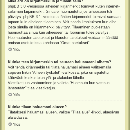
Mikä ero on kirjanmerkillä ja tilaamisella?
phpBB 3.0 -versiossa aiheiden kirjanmerkit toimivat kuten internet-
selaimen kirjanmerkit. Sinua ei huomautettu jos aiheeseen tuli
päivitys. phpBB 3.1 -versiosta lähtien kirjanmerkit toimivat samaan
tapaan kuin aiheiden tilaaminen. Voit saada ilmoituksen kun aihe
josta sinulla on kirjanmerkki päivittyy. Tilaaminen puolestaan
huomauttaa sinua kun aiheeseen tai foorumiin tulee päivitys.
Huomautusten asetukset ja tilausten asetukset voidaan määrittää
omissa asetuksissa kohdassa “Omat asetukset”.
Ylös
Kuinka teen kirjanmerkin tai seuraan haluamaani aihetta?
Voit tehdä kirjanmekin tai tilata haluamasi aiheen valitsemalla
sopivan linkin “Aiheen työkalut” -valikossa, joka on sijoitettu
kätevästi keskustelun ylä- ja alalaidan lähelle.
Viestiketjuun vastaaminen ja valinta “Huomauta kun vastaus
lähetetään” tilaa viestiketjun.
Ylös
Kuinka tilaan haluamani alueen?
Tilataksesi haluamasi alueen, valitse “Tilaa alue” -linkki, aluesivun
alalaidassa.
Ylös