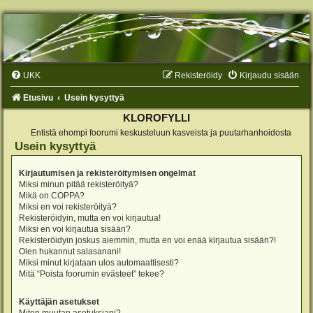
UKK
Rekisteröidy
Kirjaudu sisään
Etusivu
Usein kysyttyä
KLOROFYLLI
Entistä ehompi foorumi keskusteluun kasveista ja puutarhanhoidosta
Usein kysyttyä
Kirjautumisen ja rekisteröitymisen ongelmat
Miksi minun pitää rekisteröityä?
Mikä on COPPA?
Miksi en voi rekisteröityä?
Rekisteröidyin, mutta en voi kirjautua!
Miksi en voi kirjautua sisään?
Rekisteröidyin joskus aiemmin, mutta en voi enää kirjautua sisään?!
Olen hukannut salasanani!
Miksi minut kirjataan ulos automaattisesti?
Mitä “Poista foorumin evästeet” tekee?
Käyttäjän asetukset