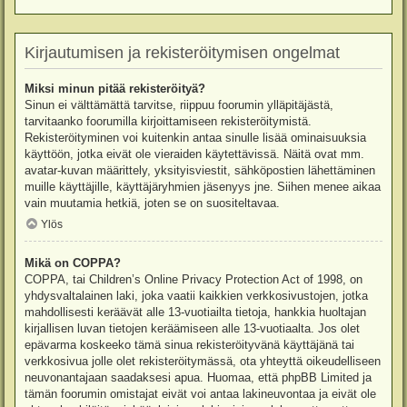
Kirjautumisen ja rekisteröitymisen ongelmat
Miksi minun pitää rekisteröityä?
Sinun ei välttämättä tarvitse, riippuu foorumin ylläpitäjästä,
tarvitaanko foorumilla kirjoittamiseen rekisteröitymistä.
Rekisteröityminen voi kuitenkin antaa sinulle lisää ominaisuuksia
käyttöön, jotka eivät ole vieraiden käytettävissä. Näitä ovat mm.
avatar-kuvan määrittely, yksityisviestit, sähköpostien lähettäminen
muille käyttäjille, käyttäjäryhmien jäsenyys jne. Siihen menee aikaa
vain muutamia hetkiä, joten se on suositeltavaa.
Ylös
Mikä on COPPA?
COPPA, tai Children’s Online Privacy Protection Act of 1998, on
yhdysvaltalainen laki, joka vaatii kaikkien verkkosivustojen, jotka
mahdollisesti keräävät alle 13-vuotiailta tietoja, hankkia huoltajan
kirjallisen luvan tietojen keräämiseen alle 13-vuotiaalta. Jos olet
epävarma koskeeko tämä sinua rekisteröityvänä käyttäjänä tai
verkkosivua jolle olet rekisteröitymässä, ota yhteyttä oikeudelliseen
neuvonantajaan saadaksesi apua. Huomaa, että phpBB Limited ja
tämän foorumin omistajat eivät voi antaa lakineuvontaa ja eivät ole