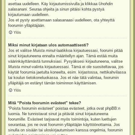
asettaa uudelleen. Käy kirjautumissivulla ja klikkaa
Unohdin
salasanani
. Seuraa ohjeita ja sinun pitäisi kohta pystyä
kirjautumaan uudelleen.
Jos et pysty asettamaan salasanaasi uudelleen, ota yhteyttä
foorumin ylläpitäjään.
Ylös
Miksi minut kirjataan ulos automaattisesti?
Jos et valitse
Muista minut
-laatikkoa kirjautuessasi, foorumi pitää
sinut kirjautuneena ennalta määritellyn ajan. Tämä estää muita
väärinkäyttämästä tunnuksiasi. Pysyäksesi kirjautuneena, valitse
Muista minut
-valinta kirjautuessasi. Tämä ei ole suositeltavaa, jos
käytät foorumia jaetulta koneelta, esim. kirjastossa, nettikahvilassa
tai koulun tietokoneluokassa. Jos et näe tätä valintaa, foorumin
ylläpitäjä on estänyt tämän toiminnon käyttämisen.
Ylös
Mitä “Poista foorumin evästeet” tekee?
“Poista foorumin evästeet” poistaa evästeet, jotka ovat phpBB:n
luomia. Ne tunnistavat sinut ja pitävät sinut kirjautuneena
foorumille. Evästeet tarjoavat myös toimintoja, kuten luettujen
seurantaa, jos ne ovat foorumin ylläpitäjän käyttöönottamia. Jos
sinulla on sisään tai uloskirjautumisen kanssa ongelmia, foorumin