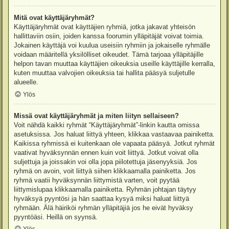
Mitä ovat käyttäjäryhmät?
Käyttäjäryhmät ovat käyttäjien ryhmiä, jotka jakavat yhteisön
hallittaviin osiin, joiden kanssa foorumin ylläpitäjät voivat toimia.
Jokainen käyttäjä voi kuulua useisiin ryhmiin ja jokaiselle ryhmälle
voidaan määritellä yksilölliset oikeudet. Tämä tarjoaa ylläpitäjille
helpon tavan muuttaa käyttäjien oikeuksia useille käyttäjille kerralla,
kuten muuttaa valvojien oikeuksia tai hallita pääsyä suljetulle
alueelle.
Ylös
Missä ovat käyttäjäryhmät ja miten liityn sellaiseen?
Voit nähdä kaikki ryhmät “Käyttäjäryhmät”-linkin kautta omissa
asetuksissa. Jos haluat liittyä yhteen, klikkaa vastaavaa painiketta.
Kaikissa ryhmissä ei kuitenkaan ole vapaata pääsyä. Jotkut ryhmät
vaativat hyväksynnän ennen kuin voit liittyä. Jotkut voivat olla
suljettuja ja joissakin voi olla jopa piilotettuja jäsenyyksiä. Jos
ryhmä on avoin, voit liittyä siihen klikkaamalla painiketta. Jos
ryhmä vaatii hyväksynnän liittymistä varten, voit pyytää
liittymislupaa klikkaamalla painiketta. Ryhmän johtajan täytyy
hyväksyä pyyntösi ja hän saattaa kysyä miksi haluat liittyä
ryhmään. Älä häiriköi ryhmän ylläpitäjiä jos he eivät hyväksy
pyyntöäsi. Heillä on syynsä.