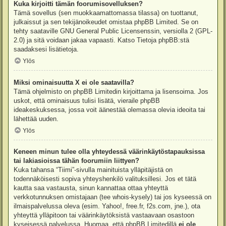
Kuka kirjoitti tämän foorumisovelluksen?
Tämä sovellus (sen muokkaamattomassa tilassa) on tuottanut,
julkaissut ja sen tekijänoikeudet omistaa
phpBB Limited
. Se on
tehty saataville GNU General Public Licensenssin, versiolla 2 (GPL-
2.0) ja sitä voidaan jakaa vapaasti. Katso
Tietoja phpBB:stä
saadaksesi lisätietoja.
Ylös
Miksi ominaisuutta X ei ole saatavilla?
Tämä ohjelmisto on phpBB Limitedin kirjoittama ja lisensoima. Jos
uskot, että ominaisuus tulisi lisätä, vieraile
phpBB
ideakeskuksessa
, jossa voit äänestää olemassa olevia ideoita tai
lähettää uuden.
Ylös
Keneen minun tulee olla yhteydessä väärinkäytöstapauksissa
tai lakiasioissa tähän foorumiin liittyen?
Kuka tahansa “Tiimi”-sivulla mainituista ylläpitäjistä on
todennäköisesti sopiva yhteyshenkilö valituksillesi. Jos et tätä
kautta saa vastausta, sinun kannattaa ottaa yhteyttä
verkkotunnuksen omistajaan (tee
whois-kysely
) tai jos kyseessä on
ilmaispalvelussa oleva (esim. Yahoo!, free.fr, f2s.com, jne.), ota
yhteyttä ylläpitoon tai väärinkäytöksistä vastaavaan osastoon
kyseisessä palvelussa. Huomaa, että phpBB Limitedillä
ei ole