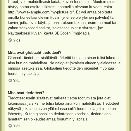
liitteet, voit mahdollisesti ladata kuvan foorumille. Muutoin sinun
täytyy antaa osoite julkisesti saatavilla olevaan kuvaan, esim.
http://www.example.com/my-picture.gif. Et voi antaa osoitetta
omalla koneellasi oleviin kuviin (ellei se ole yleinen palvelin) tai
kuviin, jotka ovat käyttäjätunnistuksen takana, esim. hotmail tai
yahoo sähköpostilaatikot, salasanasuojatut sivustot, jne.
Näyttääksesi kuvan, käytä BBCoden [img]-tagia.
Ylös
Mitä ovat globaalit tiedotteet?
Globaalit tiedotteet sisältävät tärkeää tietoa ja sinun tulisi lukea ne
aina kun on mahdolista. Ne näkyvät jokaisen alueen ylälaidassa ja
omissa asetuksissa. Globaalien tiedotteiden oikeudet myöntää
foorumin ylläpitäjä.
Ylös
Mitä ovat tiedotteet?
Tiedotteet usein sisältävät tärkeää tietoa foorumista jota olet
lukemassa ja siksi ne tulisi lukea aina kun mahdollista. Tiedotteet
näkyvät jokaisen sivun ylälaidassa niillä foorumeilla joihin ne on
lähetetty. Kuten globaalien tiedotteiden kohdalla, tiedotteiden
lähettämisen oikeudet antaa foorumin ylläpitäjä.
Ylös