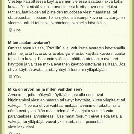
Viestejä katsottaessa käyttäjänimen vieressä saattaa näkyä kaksi
kuvaa. Yksi niistä voi olla arvonimeesi liitetty kuva esimerkiksi
tähtien, laatikoiden tai pisteiden muodossa viestimäärästäsi tai
statuksestasi riippuen. Toinen, yleensä isompi kuva on avatar ja on
yleensä uniikki tai henkilökohtainen jokaisella käyttäjällä.
Ylös
Miten asetan avataren?
Omissa asetuksissa, “Profiilin” alla, voit lisätä avataren käyttämällä
jotain neljästä tavasta: Gravatar, galleriasta, käyttää kuvaa muualta
tai ladata kuvan. Foorumin ylläpitäjä päättää otetaanko avataret
käyttöön ja valitsee mitkä avatarien käyttöönottotavat sallitaan. Jos
et voi käyttää avataria, ota yhteyttä foorumin ylläpitäjään.
Ylös
Mikä on arvonimi ja miten vaihdan sen?
Arvonimet, jotka näkyvät käyttäjänimesi alla osoittavat
kirjoittamiesi viestien määrän tai tietyt käyttäjät, kuten ylläpitäjät tai
valvojat. Yleensä et voi vaihtaa minkään arvonimen tekstiä, sillä
nämä ovat ylläpitäjän määrittelemiä. Älä kirjoita viestejä vain
parantaaksesi arvonimeäsi. Useimmat foorumit eivät siedä tätä ja
valvojat tai ylläpitäjät voivat yksinkertaisesti pienentää
viestilaskuriasi.