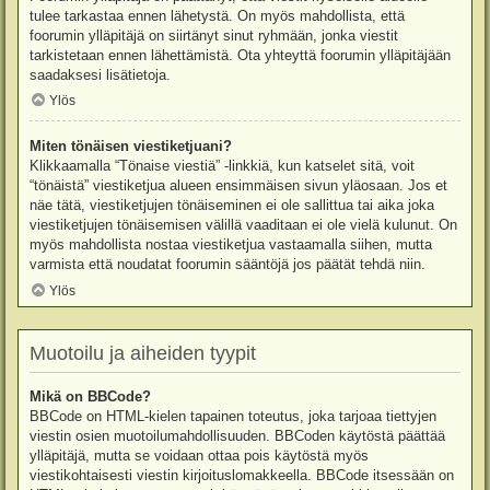
tulee tarkastaa ennen lähetystä. On myös mahdollista, että
foorumin ylläpitäjä on siirtänyt sinut ryhmään, jonka viestit
tarkistetaan ennen lähettämistä. Ota yhteyttä foorumin ylläpitäjään
saadaksesi lisätietoja.
Ylös
Miten tönäisen viestiketjuani?
Klikkaamalla “Tönaise viestiä” -linkkiä, kun katselet sitä, voit
“tönäistä” viestiketjua alueen ensimmäisen sivun yläosaan. Jos et
näe tätä, viestiketjujen tönäiseminen ei ole sallittua tai aika joka
viestiketjujen tönäisemisen välillä vaaditaan ei ole vielä kulunut. On
myös mahdollista nostaa viestiketjua vastaamalla siihen, mutta
varmista että noudatat foorumin sääntöjä jos päätät tehdä niin.
Ylös
Muotoilu ja aiheiden tyypit
Mikä on BBCode?
BBCode on HTML-kielen tapainen toteutus, joka tarjoaa tiettyjen
viestin osien muotoilumahdollisuuden. BBCoden käytöstä päättää
ylläpitäjä, mutta se voidaan ottaa pois käytöstä myös
viestikohtaisesti viestin kirjoituslomakkeella. BBCode itsessään on