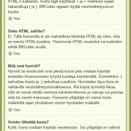
HTML:n kaltainen, mutta tagit käyttävät < ja > merkkien sijaan
hakasulkuja [ ja ]. BBCoden oppaan löydät viestinlähetyssivun
kautta.
Ylös
Onko HTML sallittu?
Ei. Tällä foorumilla ei ole mahdollista lähettää HTML:ää siten, että
se toimisi HTML-koodina. Yleisimmät HTML-muotoilut voi kuitenkin
tehdä BBCoden avulla.
Ylös
Mitä ovat hymiöt?
Hymiöt tai emoticonit ovat pieniä kuvia joita voidaan käyttää
tunteiden ilmaisemiseen lyhyitä koodeja käyttämällä. Esimerkiksi :)
tarkoittaa iloista ja :( tarkoittaa surullista. Hymiöiden täysi lista on
nähtävillä viestinlähetyslomakkeessa. Älä käytä hymiöitä liikaa,
sillä ne voivat tehdä viestistä lukukelvottoman ja valvoja voi poistaa
niitä tai viestin kokonaan. Foorumin ylläpitäjä on voinut myös
määritellä rajan yksittäisen viestin hymiöiden määrälle.
Ylös
Voinko lähettää kuvia?
Kyllä, kuvia voidaan käyttää viesteissäsi. Jos ylläpitäjä on sallinut