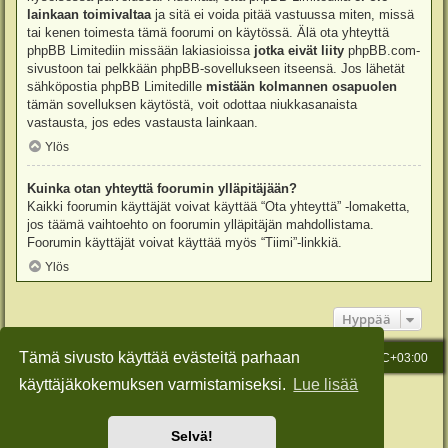
lainkaan toimivaltaa
ja sitä ei voida pitää vastuussa miten, missä
tai kenen toimesta tämä foorumi on käytössä. Älä ota yhteyttä
phpBB Limitediin missään lakiasioissa
jotka eivät liity
phpBB.com-
sivustoon tai pelkkään phpBB-sovellukseen itseensä. Jos lähetät
sähköpostia phpBB Limitedille
mistään kolmannen osapuolen
tämän sovelluksen käytöstä, voit odottaa niukkasanaista
vastausta, jos edes vastausta lainkaan.
Ylös
Kuinka otan yhteyttä foorumin ylläpitäjään?
Kaikki foorumin käyttäjät voivat käyttää “Ota yhteyttä” -lomaketta,
jos täämä vaihtoehto on foorumin ylläpitäjän mahdollistama.
Foorumin käyttäjät voivat käyttää myös “Tiimi”-linkkiä.
Ylös
Hyppää
Tämä sivusto käyttää evästeitä parhaan
Etusivu
Viesti Ylläpidolle
Kaikki ajat ovat
UTC+03:00
käyttäjäkokemuksen varmistamiseksi.
Lue lisää
Keskustelufoorumin ohjelmisto
phpBB
® Forum Software © phpBB Limited
Käännös: phpBB Suomi (lurttinen, harritapio, Pettis)
Style: Green-Style-Slim by Joyce&Luna
phpBB-Style-Design
Selvä!
Yksityisyys
|
Ehdot