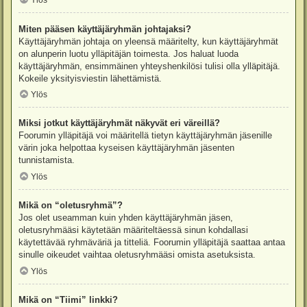
Ylös
Miten pääsen käyttäjäryhmän johtajaksi?
Käyttäjäryhmän johtaja on yleensä määritelty, kun käyttäjäryhmät
on alunperin luotu ylläpitäjän toimesta. Jos haluat luoda
käyttäjäryhmän, ensimmäinen yhteyshenkilösi tulisi olla ylläpitäjä.
Kokeile yksityisviestin lähettämistä.
Ylös
Miksi jotkut käyttäjäryhmät näkyvät eri väreillä?
Foorumin ylläpitäjä voi määritellä tietyn käyttäjäryhmän jäsenille
värin joka helpottaa kyseisen käyttäjäryhmän jäsenten
tunnistamista.
Ylös
Mikä on “oletusryhmä”?
Jos olet useamman kuin yhden käyttäjäryhmän jäsen,
oletusryhmääsi käytetään määriteltäessä sinun kohdallasi
käytettävää ryhmäväriä ja titteliä. Foorumin ylläpitäjä saattaa antaa
sinulle oikeudet vaihtaa oletusryhmääsi omista asetuksista.
Ylös
Mikä on “Tiimi” linkki?