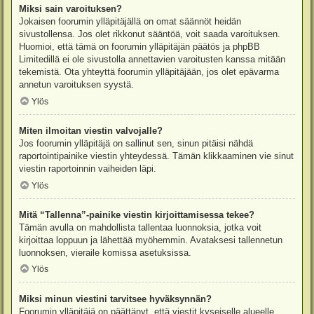
Miksi sain varoituksen?
Jokaisen foorumin ylläpitäjällä on omat säännöt heidän
sivustollensa. Jos olet rikkonut sääntöä, voit saada varoituksen.
Huomioi, että tämä on foorumin ylläpitäjän päätös ja phpBB
Limitedillä ei ole sivustolla annettavien varoitusten kanssa mitään
tekemistä. Ota yhteyttä foorumin ylläpitäjään, jos olet epävarma
annetun varoituksen syystä.
Ylös
Miten ilmoitan viestin valvojalle?
Jos foorumin ylläpitäjä on sallinut sen, sinun pitäisi nähdä
raportointipainike viestin yhteydessä. Tämän klikkaaminen vie sinut
viestin raportoinnin vaiheiden läpi.
Ylös
Mitä “Tallenna”-painike viestin kirjoittamisessa tekee?
Tämän avulla on mahdollista tallentaa luonnoksia, jotka voit
kirjoittaa loppuun ja lähettää myöhemmin. Avataksesi tallennetun
luonnoksen, vieraile komissa asetuksissa.
Ylös
Miksi minun viestini tarvitsee hyväksynnän?
Foorumin ylläpitäjä on päättänyt, että viestit kyseiselle alueelle