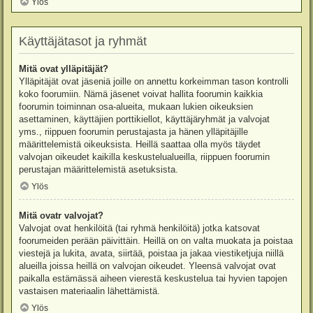
Ylös
Käyttäjätasot ja ryhmät
Mitä ovat ylläpitäjät?
Ylläpitäjät ovat jäseniä joille on annettu korkeimman tason kontrolli
koko foorumiin. Nämä jäsenet voivat hallita foorumin kaikkia
foorumin toiminnan osa-alueita, mukaan lukien oikeuksien
asettaminen, käyttäjien porttikiellot, käyttäjäryhmät ja valvojat
yms., riippuen foorumin perustajasta ja hänen ylläpitäjille
määrittelemistä oikeuksista. Heillä saattaa olla myös täydet
valvojan oikeudet kaikilla keskustelualueilla, riippuen foorumin
perustajan määrittelemistä asetuksista.
Ylös
Mitä ovatr valvojat?
Valvojat ovat henkilöitä (tai ryhmä henkilöitä) jotka katsovat
foorumeiden perään päivittäin. Heillä on on valta muokata ja poistaa
viestejä ja lukita, avata, siirtää, poistaa ja jakaa viestiketjuja niillä
alueilla joissa heillä on valvojan oikeudet. Yleensä valvojat ovat
paikalla estämässä aiheen vierestä keskustelua tai hyvien tapojen
vastaisen materiaalin lähettämistä.
Ylös