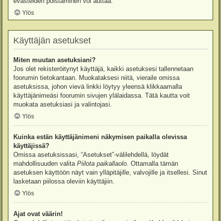
evästeiden poistaminen voi auttaa.
Ylös
Käyttäjän asetukset
Miten muutan asetuksiani?
Jos olet rekisteröitynyt käyttäjä, kaikki asetuksesi tallennetaan
foorumin tietokantaan. Muokataksesi niitä, vieraile omissa
asetuksissa, johon vievä linkki löytyy yleensä klikkaamalla
käyttäjänimeäsi foorumin sivujen ylälaidassa. Tätä kautta voit
muokata asetuksiasi ja valintojasi.
Ylös
Kuinka estän käyttäjänimeni näkymisen paikalla olevissa
käyttäjissä?
Omissa asetuksissasi, “Asetukset”-välilehdellä, löydät
mahdollisuuden valita
Piilota paikallaolo
. Ottamalla tämän
asetuksen käyttöön näyt vain ylläpitäjille, valvojille ja itsellesi. Sinut
lasketaan piilossa oleviin käyttäjiin.
Ylös
Ajat ovat väärin!