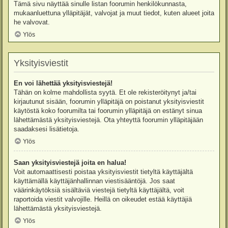
Tämä sivu näyttää sinulle listan foorumin henkilökunnasta,
mukaanluettuna ylläpitäjät, valvojat ja muut tiedot, kuten alueet joita
he valvovat.
Ylös
Yksityisviestit
En voi lähettää yksityisviestejä!
Tähän on kolme mahdollista syytä. Et ole rekisteröitynyt ja/tai
kirjautunut sisään, foorumin ylläpitäjä on poistanut yksityisviestit
käytöstä koko foorumilta tai foorumin ylläpitäjä on estänyt sinua
lähettämästä yksityisviestejä. Ota yhteyttä foorumin ylläpitäjään
saadaksesi lisätietoja.
Ylös
Saan yksityisviestejä joita en halua!
Voit automaattisesti poistaa yksityisviestit tietyltä käyttäjältä
käyttämällä käyttäjänhallinnan viestisääntöjä. Jos saat
väärinkäytöksiä sisältäviä viestejä tietyltä käyttäjältä, voit
raportoida viestit valvojille. Heillä on oikeudet estää käyttäjiä
lähettämästä yksityisviestejä.
Ylös