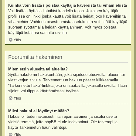
Kuinka voin lisätä / poistaa käyttäjiä kavereista tai vihamiehistä
Voit lisätä käyttäjiä listoihisi kahdella tapaa. Jokaisen käyttäjän
profiilissa on linkki jonka kautta voit lisätä heidät joko kavereihin tai
vihamiehiin. Vaihtoehtoisesti omista asetuksista voit lisätä käyttäjiä
suoraan syöttämällä heidän käyttäjänimen. Voit myös poistaa
käyttäjiä listaltasi samalta sivulta.
Ylös
Foorumilta hakeminen
Miten etsin alueelta tai alueilta?
Syötä hakutermi hakukenttään, joka sijaitsee etusivulla, alueen tai
viestiketjun sivulla. Tarkennettuun hakuun pääset klikkaamalla
“Tarkennettu haku”-linkkiä joka on saatavilla jokaisella sivulla. Haun
sijainti voi riippua käyttämästäsi tyylistä.
Ylös
Miksi hakuni ei löytänyt mitään?
Hakusi oli todennäköisesti liian epämääräinen ja sisälsi useita
yleisiä termejä, joita phpBB ei ole indeksoinut. Ole tarkempi ja
käytä Tarkennetun haun valintoja.
Ylös