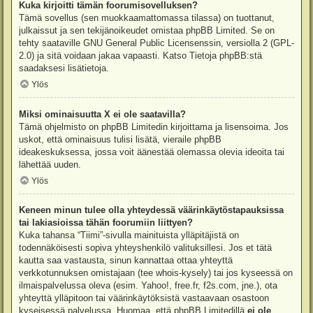
Kuka kirjoitti tämän foorumisovelluksen?
Tämä sovellus (sen muokkaamattomassa tilassa) on tuottanut,
julkaissut ja sen tekijänoikeudet omistaa
phpBB Limited
. Se on
tehty saataville GNU General Public Licensenssin, versiolla 2 (GPL-
2.0) ja sitä voidaan jakaa vapaasti. Katso
Tietoja phpBB:stä
saadaksesi lisätietoja.
Ylös
Miksi ominaisuutta X ei ole saatavilla?
Tämä ohjelmisto on phpBB Limitedin kirjoittama ja lisensoima. Jos
uskot, että ominaisuus tulisi lisätä, vieraile
phpBB
ideakeskuksessa
, jossa voit äänestää olemassa olevia ideoita tai
lähettää uuden.
Ylös
Keneen minun tulee olla yhteydessä väärinkäytöstapauksissa
tai lakiasioissa tähän foorumiin liittyen?
Kuka tahansa “Tiimi”-sivulla mainituista ylläpitäjistä on
todennäköisesti sopiva yhteyshenkilö valituksillesi. Jos et tätä
kautta saa vastausta, sinun kannattaa ottaa yhteyttä
verkkotunnuksen omistajaan (tee
whois-kysely
) tai jos kyseessä on
ilmaispalvelussa oleva (esim. Yahoo!, free.fr, f2s.com, jne.), ota
yhteyttä ylläpitoon tai väärinkäytöksistä vastaavaan osastoon
kyseisessä palvelussa. Huomaa, että phpBB Limitedillä
ei ole