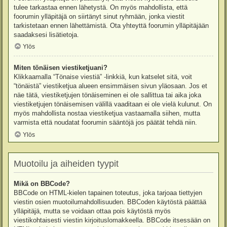
tulee tarkastaa ennen lähetystä. On myös mahdollista, että
foorumin ylläpitäjä on siirtänyt sinut ryhmään, jonka viestit
tarkistetaan ennen lähettämistä. Ota yhteyttä foorumin ylläpitäjään
saadaksesi lisätietoja.
Ylös
Miten tönäisen viestiketjuani?
Klikkaamalla “Tönaise viestiä” -linkkiä, kun katselet sitä, voit
“tönäistä” viestiketjua alueen ensimmäisen sivun yläosaan. Jos et
näe tätä, viestiketjujen tönäiseminen ei ole sallittua tai aika joka
viestiketjujen tönäisemisen välillä vaaditaan ei ole vielä kulunut. On
myös mahdollista nostaa viestiketjua vastaamalla siihen, mutta
varmista että noudatat foorumin sääntöjä jos päätät tehdä niin.
Ylös
Muotoilu ja aiheiden tyypit
Mikä on BBCode?
BBCode on HTML-kielen tapainen toteutus, joka tarjoaa tiettyjen
viestin osien muotoilumahdollisuuden. BBCoden käytöstä päättää
ylläpitäjä, mutta se voidaan ottaa pois käytöstä myös
viestikohtaisesti viestin kirjoituslomakkeella. BBCode itsessään on