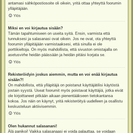
antamasi sähköpostiosoite oli oikein, yritä ottaa yhteyttä foorumin
ylläpitäjään.
Ylös
Miksi en voi kirjautua sisään?
Tämän tapahtumiseen on useita syitä. Ensin, varmista että
tunnuksesi ja salasanasi ovat oikein. Jos ne ovat, ota yhteyttä
foorumin ylläpitäjään varmistaaksesi, että sinulla ei ole
porttikieltoja. On myös mahdollista, että sivuston omistajalla on
asetusvirhe heidän päässään ja heidän pitäisi korjata se.
Ylös
Rekisteröidyin joskus aiemmin, mutta en voi enää kirjautua
sisään?!
On mahdollista, että ylläpitäjä on poistanut käyttäjätilisi käytöstä
jostain syystä. Useat foorumit myös poistavat käyttäjiä, jotka eivät
ole kirjoittaneet pitkään aikaan pienentääkseen tietokantansa
kokoa. Jos näin on käynyt, yritä rekisteröityä uudelleen ja osallistu
keskusteluun aktiivisemmin.
Ylös
Olen hukannut salasanani!
Älä panikoi! Vaikka salasanaasi ei voida palauttaa, se voidaan