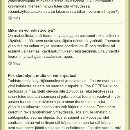
yhteyshenkilöitä minkäänlaisissa lakiasioissa, lukuunottamatta
kysymystä “Keneen minun tulee olla yhteydessä
väärinkäytöstapauksissa tai lakiasioissa tähän foorumiin liittyen?”.
Ylös
Miksi en voi rekisteröityä?
On mahdollista, että foorumin ylläpitäjä on poistanut rekisteröinnin
käytöstä estääkseen uusia vierailijoita rekisteröitymästä. Foorumin
ylläpitäjä on voinut myös asettaa porttikiellon IP-osoitteellesi tai
estänyt valitsemasi käyttäjätunnuksen rekisteröinnin. Ota yhteyttä
foorumin ylläpitäjään saadaksesi apua.
Ylös
Rekisteröidyin, mutta en voi kirjautua!
Tarkista ensin käyttäjätunnuksesi ja salasanasi. Jos ne ovat oikein,
yksi kahdesta asiasta on saattanut tapahtua. Jos COPPA-tuki on
käytössä ja määrittelit olevasi alle 13-vuotias rekisteröityessäsi,
sinun tulee seurata saamiasi ohjeita. Jotkut foorumit vaativat myös
uusien tunnusten aktivoinnin joko sinun itsesi toimesta tai
ylläpitäjän toimesta ennen kuin voit kirjautua sisään. Tämä tieto
kerrottiin rekisteröitymisen yhteydessä. Jos sinulle lähetettiin
sähköpostia, seuraa ohjeita. Jos et saanut sähköpostia, olet
saattanut antaa virheellisen sähköpostiosoitteen tai sähköpostit
ovat saattaneet jäädä roskapostisuodattimeen. Jos olet varma, että