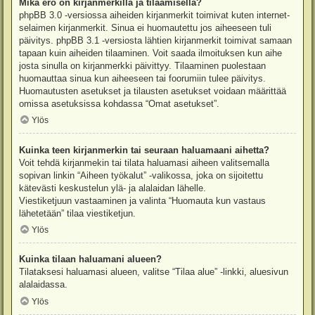
Mikä ero on kirjanmerkillä ja tilaamisella?
phpBB 3.0 -versiossa aiheiden kirjanmerkit toimivat kuten internet-
selaimen kirjanmerkit. Sinua ei huomautettu jos aiheeseen tuli
päivitys. phpBB 3.1 -versiosta lähtien kirjanmerkit toimivat samaan
tapaan kuin aiheiden tilaaminen. Voit saada ilmoituksen kun aihe
josta sinulla on kirjanmerkki päivittyy. Tilaaminen puolestaan
huomauttaa sinua kun aiheeseen tai foorumiin tulee päivitys.
Huomautusten asetukset ja tilausten asetukset voidaan määrittää
omissa asetuksissa kohdassa “Omat asetukset”.
Ylös
Kuinka teen kirjanmerkin tai seuraan haluamaani aihetta?
Voit tehdä kirjanmekin tai tilata haluamasi aiheen valitsemalla
sopivan linkin “Aiheen työkalut” -valikossa, joka on sijoitettu
kätevästi keskustelun ylä- ja alalaidan lähelle.
Viestiketjuun vastaaminen ja valinta “Huomauta kun vastaus
lähetetään” tilaa viestiketjun.
Ylös
Kuinka tilaan haluamani alueen?
Tilataksesi haluamasi alueen, valitse “Tilaa alue” -linkki, aluesivun
alalaidassa.
Ylös