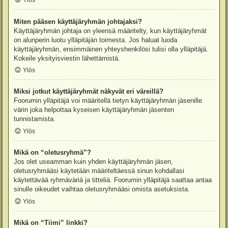
Ylös
Miten pääsen käyttäjäryhmän johtajaksi?
Käyttäjäryhmän johtaja on yleensä määritelty, kun käyttäjäryhmät
on alunperin luotu ylläpitäjän toimesta. Jos haluat luoda
käyttäjäryhmän, ensimmäinen yhteyshenkilösi tulisi olla ylläpitäjä.
Kokeile yksityisviestin lähettämistä.
Ylös
Miksi jotkut käyttäjäryhmät näkyvät eri väreillä?
Foorumin ylläpitäjä voi määritellä tietyn käyttäjäryhmän jäsenille
värin joka helpottaa kyseisen käyttäjäryhmän jäsenten
tunnistamista.
Ylös
Mikä on “oletusryhmä”?
Jos olet useamman kuin yhden käyttäjäryhmän jäsen,
oletusryhmääsi käytetään määriteltäessä sinun kohdallasi
käytettävää ryhmäväriä ja titteliä. Foorumin ylläpitäjä saattaa antaa
sinulle oikeudet vaihtaa oletusryhmääsi omista asetuksista.
Ylös
Mikä on “Tiimi” linkki?