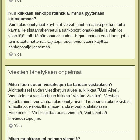
Ylös
Kun klikkaan sähköpostilinkkiä, minua pyydetään
kirjautumaan?
Vain rekisteröityneet käyttäjät voivat lähettää sähköpostia muille
käyttäjille sisäänrakennetulla sähköpostilomakkeella ja vain jos
ylläpitäjä sallii tämän ominaisuuden. Kirjautuminen vaaditaan, jotta
tunnistautumattomat käyttäjät eivät voisi väärinkäyttää
sähköpostijärjestelmää.
Ylös
Viestien lähetyksen ongelmat
Miten luon uuden viestiketjun tai lähetän vastauksen?
Aloittaaksesi uuden viestiketjun alueella, klikkaa "Uusi Aihe".
Vastataksesi viestiketjuun klikkaa "Vastaa Viestiin". Viestien
kirjoittaminen voi vaatia rekisteröitymisen. Lista sinun oikeuksistasi
alueella on nähtävillä alueen ja viestiketjun alalaidassa.
Esimerkiksi: Voit kirjoittaa uusia viestejä, Voit lähettää
liitetiedostoja, jne.
Ylös
Miten muokkaan tai poistan viestejä?