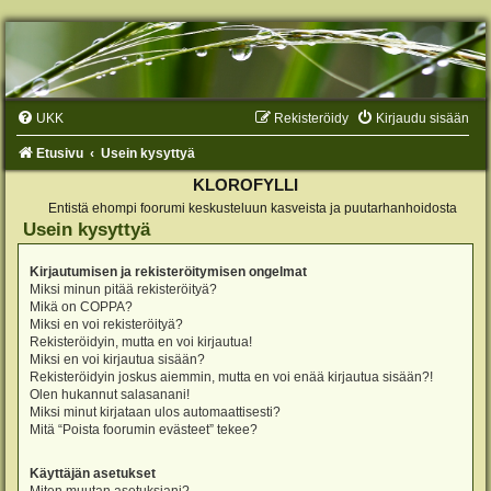
UKK
Rekisteröidy
Kirjaudu sisään
Etusivu
Usein kysyttyä
KLOROFYLLI
Entistä ehompi foorumi keskusteluun kasveista ja puutarhanhoidosta
Usein kysyttyä
Kirjautumisen ja rekisteröitymisen ongelmat
Miksi minun pitää rekisteröityä?
Mikä on COPPA?
Miksi en voi rekisteröityä?
Rekisteröidyin, mutta en voi kirjautua!
Miksi en voi kirjautua sisään?
Rekisteröidyin joskus aiemmin, mutta en voi enää kirjautua sisään?!
Olen hukannut salasanani!
Miksi minut kirjataan ulos automaattisesti?
Mitä “Poista foorumin evästeet” tekee?
Käyttäjän asetukset