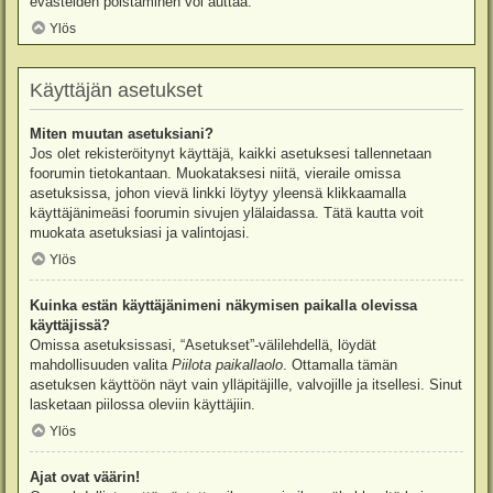
evästeiden poistaminen voi auttaa.
Ylös
Käyttäjän asetukset
Miten muutan asetuksiani?
Jos olet rekisteröitynyt käyttäjä, kaikki asetuksesi tallennetaan
foorumin tietokantaan. Muokataksesi niitä, vieraile omissa
asetuksissa, johon vievä linkki löytyy yleensä klikkaamalla
käyttäjänimeäsi foorumin sivujen ylälaidassa. Tätä kautta voit
muokata asetuksiasi ja valintojasi.
Ylös
Kuinka estän käyttäjänimeni näkymisen paikalla olevissa
käyttäjissä?
Omissa asetuksissasi, “Asetukset”-välilehdellä, löydät
mahdollisuuden valita
Piilota paikallaolo
. Ottamalla tämän
asetuksen käyttöön näyt vain ylläpitäjille, valvojille ja itsellesi. Sinut
lasketaan piilossa oleviin käyttäjiin.
Ylös
Ajat ovat väärin!