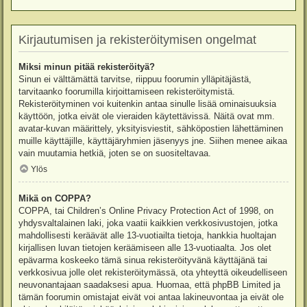
Kirjautumisen ja rekisteröitymisen ongelmat
Miksi minun pitää rekisteröityä?
Sinun ei välttämättä tarvitse, riippuu foorumin ylläpitäjästä,
tarvitaanko foorumilla kirjoittamiseen rekisteröitymistä.
Rekisteröityminen voi kuitenkin antaa sinulle lisää ominaisuuksia
käyttöön, jotka eivät ole vieraiden käytettävissä. Näitä ovat mm.
avatar-kuvan määrittely, yksityisviestit, sähköpostien lähettäminen
muille käyttäjille, käyttäjäryhmien jäsenyys jne. Siihen menee aikaa
vain muutamia hetkiä, joten se on suositeltavaa.
Ylös
Mikä on COPPA?
COPPA, tai Children’s Online Privacy Protection Act of 1998, on
yhdysvaltalainen laki, joka vaatii kaikkien verkkosivustojen, jotka
mahdollisesti keräävät alle 13-vuotiailta tietoja, hankkia huoltajan
kirjallisen luvan tietojen keräämiseen alle 13-vuotiaalta. Jos olet
epävarma koskeeko tämä sinua rekisteröityvänä käyttäjänä tai
verkkosivua jolle olet rekisteröitymässä, ota yhteyttä oikeudelliseen
neuvonantajaan saadaksesi apua. Huomaa, että phpBB Limited ja
tämän foorumin omistajat eivät voi antaa lakineuvontaa ja eivät ole