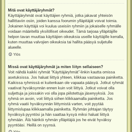
Mitä ovat käyttäjäryhmät?
Käyttäjäryhmät ovat käyttäjien ryhmiä, jotka jakavat yhteisön
hallittaviin osiin, joiden kanssa foorumin ylläpitäjät voivat toimia.
Jokainen käyttäjä voi kuulua useisiin ryhmiin ja jokaiselle ryhmälle
voidaan määritellä yksilölliset oikeudet. Tämä tarjoaa ylläpitäjille
helpon tavan muuttaa käyttäjien oikeuksia useille käyttäjille kerralla,
kuten muuttaa valvojien oikeuksia tai hallita pääsyä suljetulle
alueelle.
Ylös
Missä ovat käyttäjäryhmät ja miten liityn sellaiseen?
Voit nähdä kaikki ryhmät “Käyttäjäryhmät”-linkin kautta omissa
asetuksissa. Jos haluat liittyä yhteen, klikkaa vastaavaa painiketta.
Kaikissa ryhmissä ei kuitenkaan ole vapaata pääsyä. Jotkut ryhmät
vaativat hyväksynnän ennen kuin voit liittyä. Jotkut voivat olla
suljettuja ja joissakin voi olla jopa piilotettuja jäsenyyksiä. Jos
ryhmä on avoin, voit liittyä siihen klikkaamalla painiketta. Jos
ryhmä vaatii hyväksynnän liittymistä varten, voit pyytää
liittymislupaa klikkaamalla painiketta. Ryhmän johtajan täytyy
hyväksyä pyyntösi ja hän saattaa kysyä miksi haluat liittyä
ryhmään. Älä häiriköi ryhmän ylläpitäjiä jos he eivät hyväksy
pyyntöäsi. Heillä on syynsä.