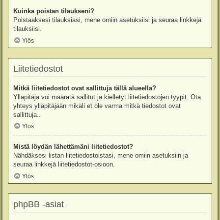
Kuinka poistan tilaukseni?
Poistaaksesi tilauksiasi, mene omiin asetuksiisi ja seuraa linkkejä
tilauksiisi.
Ylös
Liitetiedostot
Mitkä liitetiedostot ovat sallittuja tällä alueella?
Ylläpitäjä voi määrätä sallitut ja kielletyt liitetiedostojen tyypit. Ota
yhteys ylläpitäjään mikäli et ole varma mitkä tiedostot ovat
sallittuja..
Ylös
Mistä löydän lähettämäni liitetiedostot?
Nähdäksesi listan liitetiedostoistasi, mene omiin asetuksiin ja
seuraa linkkejä liitetiedostot-osioon.
Ylös
phpBB -asiat