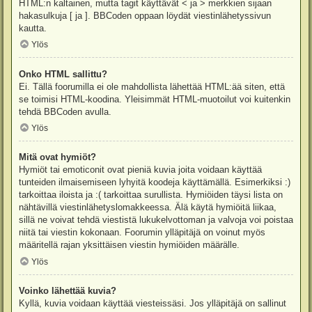
HTML:n kaltainen, mutta tagit käyttävät < ja > merkkien sijaan
hakasulkuja [ ja ]. BBCoden oppaan löydät viestinlähetyssivun
kautta.
Ylös
Onko HTML sallittu?
Ei. Tällä foorumilla ei ole mahdollista lähettää HTML:ää siten, että
se toimisi HTML-koodina. Yleisimmät HTML-muotoilut voi kuitenkin
tehdä BBCoden avulla.
Ylös
Mitä ovat hymiöt?
Hymiöt tai emoticonit ovat pieniä kuvia joita voidaan käyttää
tunteiden ilmaisemiseen lyhyitä koodeja käyttämällä. Esimerkiksi :)
tarkoittaa iloista ja :( tarkoittaa surullista. Hymiöiden täysi lista on
nähtävillä viestinlähetyslomakkeessa. Älä käytä hymiöitä liikaa,
sillä ne voivat tehdä viestistä lukukelvottoman ja valvoja voi poistaa
niitä tai viestin kokonaan. Foorumin ylläpitäjä on voinut myös
määritellä rajan yksittäisen viestin hymiöiden määrälle.
Ylös
Voinko lähettää kuvia?
Kyllä, kuvia voidaan käyttää viesteissäsi. Jos ylläpitäjä on sallinut