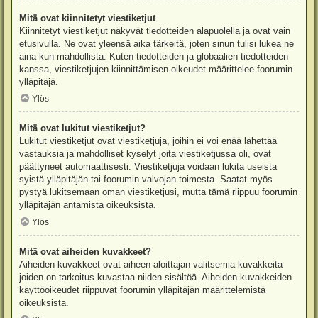
Mitä ovat kiinnitetyt viestiketjut
Kiinnitetyt viestiketjut näkyvät tiedotteiden alapuolella ja ovat vain
etusivulla. Ne ovat yleensä aika tärkeitä, joten sinun tulisi lukea ne
aina kun mahdollista. Kuten tiedotteiden ja globaalien tiedotteiden
kanssa, viestiketjujen kiinnittämisen oikeudet määrittelee foorumin
ylläpitäjä.
Ylös
Mitä ovat lukitut viestiketjut?
Lukitut viestiketjut ovat viestiketjuja, joihin ei voi enää lähettää
vastauksia ja mahdolliset kyselyt joita viestiketjussa oli, ovat
päättyneet automaattisesti. Viestiketjuja voidaan lukita useista
syistä ylläpitäjän tai foorumin valvojan toimesta. Saatat myös
pystyä lukitsemaan oman viestiketjusi, mutta tämä riippuu foorumin
ylläpitäjän antamista oikeuksista.
Ylös
Mitä ovat aiheiden kuvakkeet?
Aiheiden kuvakkeet ovat aiheen aloittajan valitsemia kuvakkeita
joiden on tarkoitus kuvastaa niiden sisältöä. Aiheiden kuvakkeiden
käyttöoikeudet riippuvat foorumin ylläpitäjän määrittelemistä
oikeuksista.