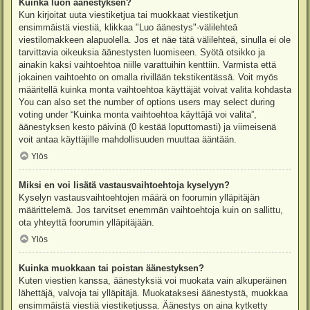
Kuinka luon äänestyksen?
Kun kirjoitat uuta viestiketjua tai muokkaat viestiketjun
ensimmäistä viestiä, klikkaa "Luo äänestys"-välilehteä
viestilomakkeen alapuolella. Jos et näe tätä välilehteä, sinulla ei ole
tarvittavia oikeuksia äänestysten luomiseen. Syötä otsikko ja
ainakin kaksi vaihtoehtoa niille varattuihin kenttiin. Varmista että
jokainen vaihtoehto on omalla rivillään tekstikentässä. Voit myös
määritellä kuinka monta vaihtoehtoa käyttäjät voivat valita kohdasta
You can also set the number of options users may select during
voting under “Kuinka monta vaihtoehtoa käyttäjä voi valita”,
äänestyksen kesto päivinä (0 kestää loputtomasti) ja viimeisenä
voit antaa käyttäjille mahdollisuuden muuttaa ääntään.
Ylös
Miksi en voi lisätä vastausvaihtoehtoja kyselyyn?
Kyselyn vastausvaihtoehtojen määrä on foorumin ylläpitäjän
määrittelemä. Jos tarvitset enemmän vaihtoehtoja kuin on sallittu,
ota yhteyttä foorumin ylläpitäjään.
Ylös
Kuinka muokkaan tai poistan äänestyksen?
Kuten viestien kanssa, äänestyksiä voi muokata vain alkuperäinen
lähettäjä, valvoja tai ylläpitäjä. Muokataksesi äänestystä, muokkaa
ensimmäistä viestiä viestiketjussa. Äänestys on aina kytketty