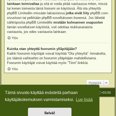
lainkaan toimivaltaa
ja sitä ei voida pitää vastuussa miten, missä
tai kenen toimesta tämä foorumi on käytössä. Älä ota yhteyttä
phpBB Limitediin missään lakiasioissa
jotka eivät liity
phpBB.com-
sivustoon tai pelkkään phpBB-sovellukseen itseensä. Jos lähetät
sähköpostia phpBB Limitedille
mistään kolmannen osapuolen
tämän sovelluksen käytöstä, voit odottaa niukkasanaista
vastausta, jos edes vastausta lainkaan.
Ylös
Kuinka otan yhteyttä foorumin ylläpitäjään?
Kaikki foorumin käyttäjät voivat käyttää “Ota yhteyttä” -lomaketta,
jos täämä vaihtoehto on foorumin ylläpitäjän mahdollistama.
Foorumin käyttäjät voivat käyttää myös “Tiimi”-linkkiä.
Ylös
Hyppää
Tämä sivusto käyttää evästeitä parhaan
Etusivu
Viesti Ylläpidolle
Kaikki ajat ovat
UTC+03:00
käyttäjäkokemuksen varmistamiseksi.
Lue lisää
Keskustelufoorumin ohjelmisto
phpBB
® Forum Software © phpBB Limited
Käännös: phpBB Suomi (lurttinen, harritapio, Pettis)
Style: Green-Style-Slim by Joyce&Luna
phpBB-Style-Design
Selvä!
Yksityisyys
|
Ehdot