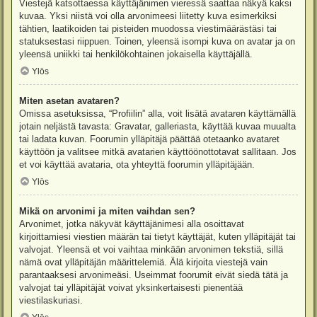
Viestejä katsottaessa käyttäjänimen vieressä saattaa näkyä kaksi
kuvaa. Yksi niistä voi olla arvonimeesi liitetty kuva esimerkiksi
tähtien, laatikoiden tai pisteiden muodossa viestimäärästäsi tai
statuksestasi riippuen. Toinen, yleensä isompi kuva on avatar ja on
yleensä uniikki tai henkilökohtainen jokaisella käyttäjällä.
Ylös
Miten asetan avataren?
Omissa asetuksissa, “Profiilin” alla, voit lisätä avataren käyttämällä
jotain neljästä tavasta: Gravatar, galleriasta, käyttää kuvaa muualta
tai ladata kuvan. Foorumin ylläpitäjä päättää otetaanko avataret
käyttöön ja valitsee mitkä avatarien käyttöönottotavat sallitaan. Jos
et voi käyttää avataria, ota yhteyttä foorumin ylläpitäjään.
Ylös
Mikä on arvonimi ja miten vaihdan sen?
Arvonimet, jotka näkyvät käyttäjänimesi alla osoittavat
kirjoittamiesi viestien määrän tai tietyt käyttäjät, kuten ylläpitäjät tai
valvojat. Yleensä et voi vaihtaa minkään arvonimen tekstiä, sillä
nämä ovat ylläpitäjän määrittelemiä. Älä kirjoita viestejä vain
parantaaksesi arvonimeäsi. Useimmat foorumit eivät siedä tätä ja
valvojat tai ylläpitäjät voivat yksinkertaisesti pienentää
viestilaskuriasi.