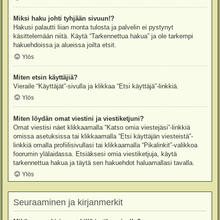
Miksi haku johti tyhjään sivuun!?
Hakusi palautti liian monta tulosta ja palvelin ei pystynyt
käsittelemään niitä. Käytä “Tarkennettua hakua” ja ole tarkempi
hakuehdoissa ja alueissa joilta etsit.
Ylös
Miten etsin käyttäjiä?
Vieraile “Käyttäjät”-sivulla ja klikkaa “Etsi käyttäjä”-linkkiä.
Ylös
Miten löydän omat viestini ja viestiketjuni?
Omat viestisi näet klikkaamalla “Katso omia viestejäsi”-linkkiä
omissa asetuksissa tai klikkaamalla “Etsi käyttäjän viesteistä”-
linkkiä omalla profiilisivullasi tai klikkaamalla “Pikalinkit”-valikkoa
foorumin ylälaidassa. Etsiäksesi omia viestiketjuja, käytä
tarkennettua hakua ja täytä sen hakuehdot haluamallasi tavalla.
Ylös
Seuraaminen ja kirjanmerkit