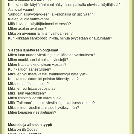
Miten muutan asetuksiani?
Kuinka estän käyttäjänimeni näkymisen paikalla olevissa käyttäjissä?
Ajat ovat väärin!
Vaihdoin aikavyöhykkeen ja kellonaika on silti väärin!
Kieleni ei ole valittavana!
Mitä kuvia on käyttäjänimeni vieressä?
Miten asetan avataren?
Mikä on arvonimi ja miten vaihdan sen?
Kun klikkaan sähköpostilinkkiä, minua pyydetään kirjautumaan?
Viestien lähetyksen ongelmat
Miten luon uuden viestiketjun tai lähetän vastauksen?
Miten muokkaan tai poistan viestejä?
Miten liitän allekirjoituksen viestiini?
Kuinka luon äänestyksen?
Miksi en voi lisätä vastausvaihtoehtoja kyselyyn?
Kuinka muokkaan tai poistan äänestyksen?
Miksi en pääse alueelle?
Miksi en voi liittää tiedostoja?
Miksi sain varoituksen?
Miten ilmoitan viestin valvojalle?
Mitä “Tallenna”-painike viestin kirjoittamisessa tekee?
Miksi minun viestini tarvitsee hyväksynnän?
Miten tönäisen viestiketjuani?
Muotoilu ja aiheiden tyypit
Mikä on BBCode?