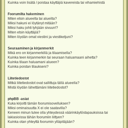
Kuinka voin lisätä / poistaa käyttäjiä kavereista tai vihamiehistä
Foorumilta hakeminen
Miten etsin alueelta tai alueilta?
Miksi hakuni ei löytänyt mitään?
Miksi haku johti tyhjään sivuun!?
Miten etsin käyttäjiä?
Miten löydän omat viestini ja viestiketjuni?
Seuraaminen ja kirjanmerkit
Mikä ero on kirjanmerkillä ja tilaamisella?
Kuinka teen kirjanmerkin tai seuraan haluamaani aihetta?
Kuinka tilaan haluamani alueen?
Kuinka poistan tilaukseni?
Liitetiedostot
Mitkä liitetiedostot ovat sallittuja tällä alueella?
Mistä löydän lähettämäni liitetiedostot?
phpBB -asiat
Kuka kirjoitti tämän foorumisovelluksen?
Miksi ominaisuutta X ei ole saatavilla?
Keneen minun tulee olla yhteydessä väärinkäytöstapauksissa tai
lakiasioissa tähän foorumiin liittyen?
Kuinka otan yhteyttä foorumin ylläpitäjään?