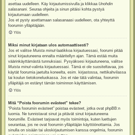
asettaa uudelleen. Käy kirjautumissivulla ja klikkaa
Unohdin
salasanani
. Seuraa ohjeita ja sinun pitäisi kohta pystyä
kirjautumaan uudelleen.
Jos et pysty asettamaan salasanaasi uudelleen, ota yhteyttä
foorumin ylläpitäjään.
Ylös
Miksi minut kirjataan ulos automaattisesti?
Jos et valitse
Muista minut
-laatikkoa kirjautuessasi, foorumi pitää
sinut kirjautuneena ennalta määritellyn ajan. Tämä estää muita
väärinkäyttämästä tunnuksiasi. Pysyäksesi kirjautuneena, valitse
Muista minut
-valinta kirjautuessasi. Tämä ei ole suositeltavaa, jos
käytät foorumia jaetulta koneelta, esim. kirjastossa, nettikahvilassa
tai koulun tietokoneluokassa. Jos et näe tätä valintaa, foorumin
ylläpitäjä on estänyt tämän toiminnon käyttämisen.
Ylös
Mitä “Poista foorumin evästeet” tekee?
“Poista foorumin evästeet” poistaa evästeet, jotka ovat phpBB:n
luomia. Ne tunnistavat sinut ja pitävät sinut kirjautuneena
foorumille. Evästeet tarjoavat myös toimintoja, kuten luettujen
seurantaa, jos ne ovat foorumin ylläpitäjän käyttöönottamia. Jos
sinulla on sisään tai uloskirjautumisen kanssa ongelmia, foorumin