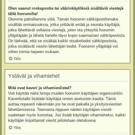
Olen saanut roskapostia tai väärinkäytöksiä sisältäviä viestejä
tältä foorumilta!
Olemme pahoillamme siitä. Tämän foorumin sähköpostilomake
sisältää ominaisuuksia, jotka yrittävät estää ja seurata käyttäjiä,
jotka lähettävät sellaisia viestejä, joten ota yhteyttä foorumin
ylläpitäjään ja lähetä hänelle täysi kopio saamastasi sähköpostista.
On tärkeää, että se sisältää kaikki otsaketiedot sähköpostista,
jotka sisältävät viestin lähettäjän tiedot. Foorumin ylläpitäjä voi
sitten toimia tarpeen mukaan.
Ylös
Ystävät ja vihamiehet
Mitä ovat kaveri ja vihamieslistat?
Voit käyttää näitä listoja muiden foorumin käyttäjien organisointiin.
Kaverilistalle lisätään käyttäjiä omien asetusten kautta. Tämä
auttaa nopeasti näkemään jos he ovat paikalla ja yksityisviestien
lähettämisessä. Teemasta riippuen näiden käyttäjien viestit
saatetaan myös korostaa. Jos lisäät käyttäjän vihamieheksi, kaikki
käyttäjän kirjoittamat viestit piilotetaan oletuksena.
Ylös