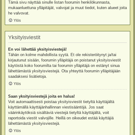
Tämä sivu näyttää sinulle listan foorumin henkilökunnasta,
mukaanluettuna ylläpitäjät, valvojat ja muut tiedot, kuten alueet joita
he valvovat.
Ylös
Yksityisviestit
En voi lähettää yksityisviestejä!
Tähän on kolme mahdollista syytä. Et ole rekisteröitynyt ja/tai
kirjautunut sisään, foorumin ylläpitäjä on poistanut yksityisviestit
käytöstä koko foorumilta tai foorumin ylläpitäjä on estänyt sinua
lähettämästä yksityisviestejä. Ota yhteyttä foorumin ylläpitäjään
saadaksesi lisätietoja.
Ylös
Saan yksityisviestejä joita en halua!
Voit automaattisesti poistaa yksityisviestit tietyltä käyttäjältä
käyttämällä käyttäjänhallinnan viestisääntöjä. Jos saat
väärinkäytöksiä sisältäviä viestejä tietyltä käyttäjältä, voit
raportoida viestit valvojille. Heillä on oikeudet estää käyttäjiä
lähettämästä yksityisviestejä.
Ylös