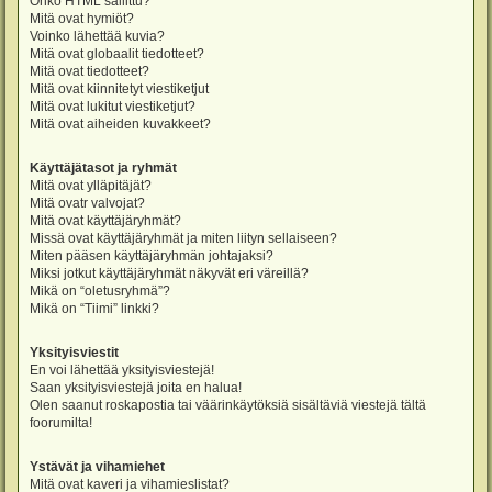
Onko HTML sallittu?
Mitä ovat hymiöt?
Voinko lähettää kuvia?
Mitä ovat globaalit tiedotteet?
Mitä ovat tiedotteet?
Mitä ovat kiinnitetyt viestiketjut
Mitä ovat lukitut viestiketjut?
Mitä ovat aiheiden kuvakkeet?
Käyttäjätasot ja ryhmät
Mitä ovat ylläpitäjät?
Mitä ovatr valvojat?
Mitä ovat käyttäjäryhmät?
Missä ovat käyttäjäryhmät ja miten liityn sellaiseen?
Miten pääsen käyttäjäryhmän johtajaksi?
Miksi jotkut käyttäjäryhmät näkyvät eri väreillä?
Mikä on “oletusryhmä”?
Mikä on “Tiimi” linkki?
Yksityisviestit
En voi lähettää yksityisviestejä!
Saan yksityisviestejä joita en halua!
Olen saanut roskapostia tai väärinkäytöksiä sisältäviä viestejä tältä
foorumilta!
Ystävät ja vihamiehet
Mitä ovat kaveri ja vihamieslistat?