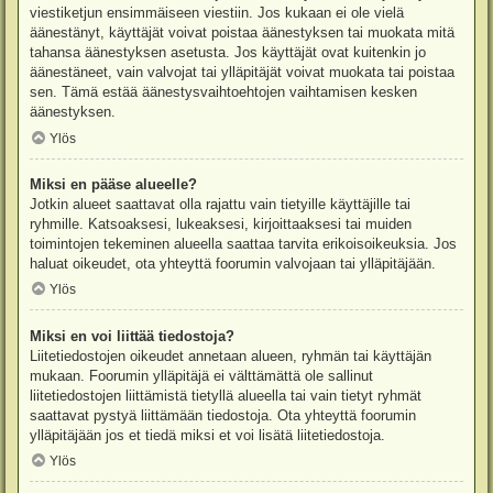
viestiketjun ensimmäiseen viestiin. Jos kukaan ei ole vielä
äänestänyt, käyttäjät voivat poistaa äänestyksen tai muokata mitä
tahansa äänestyksen asetusta. Jos käyttäjät ovat kuitenkin jo
äänestäneet, vain valvojat tai ylläpitäjät voivat muokata tai poistaa
sen. Tämä estää äänestysvaihtoehtojen vaihtamisen kesken
äänestyksen.
Ylös
Miksi en pääse alueelle?
Jotkin alueet saattavat olla rajattu vain tietyille käyttäjille tai
ryhmille. Katsoaksesi, lukeaksesi, kirjoittaaksesi tai muiden
toimintojen tekeminen alueella saattaa tarvita erikoisoikeuksia. Jos
haluat oikeudet, ota yhteyttä foorumin valvojaan tai ylläpitäjään.
Ylös
Miksi en voi liittää tiedostoja?
Liitetiedostojen oikeudet annetaan alueen, ryhmän tai käyttäjän
mukaan. Foorumin ylläpitäjä ei välttämättä ole sallinut
liitetiedostojen liittämistä tietyllä alueella tai vain tietyt ryhmät
saattavat pystyä liittämään tiedostoja. Ota yhteyttä foorumin
ylläpitäjään jos et tiedä miksi et voi lisätä liitetiedostoja.
Ylös