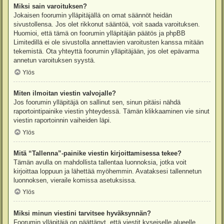
Miksi sain varoituksen?
Jokaisen foorumin ylläpitäjällä on omat säännöt heidän
sivustollensa. Jos olet rikkonut sääntöä, voit saada varoituksen.
Huomioi, että tämä on foorumin ylläpitäjän päätös ja phpBB
Limitedillä ei ole sivustolla annettavien varoitusten kanssa mitään
tekemistä. Ota yhteyttä foorumin ylläpitäjään, jos olet epävarma
annetun varoituksen syystä.
Ylös
Miten ilmoitan viestin valvojalle?
Jos foorumin ylläpitäjä on sallinut sen, sinun pitäisi nähdä
raportointipainike viestin yhteydessä. Tämän klikkaaminen vie sinut
viestin raportoinnin vaiheiden läpi.
Ylös
Mitä “Tallenna”-painike viestin kirjoittamisessa tekee?
Tämän avulla on mahdollista tallentaa luonnoksia, jotka voit
kirjoittaa loppuun ja lähettää myöhemmin. Avataksesi tallennetun
luonnoksen, vieraile komissa asetuksissa.
Ylös
Miksi minun viestini tarvitsee hyväksynnän?
Foorumin ylläpitäjä on päättänyt, että viestit kyseiselle alueelle