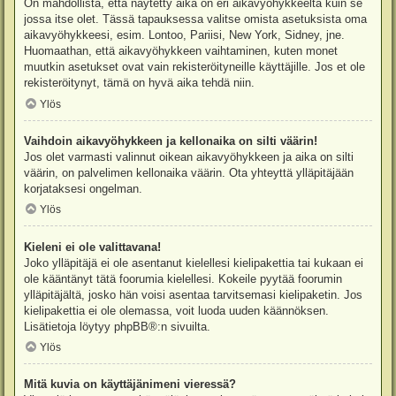
On mahdollista, että näytetty aika on eri aikavyöhykkeeltä kuin se
jossa itse olet. Tässä tapauksessa valitse omista asetuksista oma
aikavyöhykkeesi, esim. Lontoo, Pariisi, New York, Sidney, jne.
Huomaathan, että aikavyöhykkeen vaihtaminen, kuten monet
muutkin asetukset ovat vain rekisteröityneille käyttäjille. Jos et ole
rekisteröitynyt, tämä on hyvä aika tehdä niin.
Ylös
Vaihdoin aikavyöhykkeen ja kellonaika on silti väärin!
Jos olet varmasti valinnut oikean aikavyöhykkeen ja aika on silti
väärin, on palvelimen kellonaika väärin. Ota yhteyttä ylläpitäjään
korjataksesi ongelman.
Ylös
Kieleni ei ole valittavana!
Joko ylläpitäjä ei ole asentanut kielellesi kielipakettia tai kukaan ei
ole kääntänyt tätä foorumia kielellesi. Kokeile pyytää foorumin
ylläpitäjältä, josko hän voisi asentaa tarvitsemasi kielipaketin. Jos
kielipakettia ei ole olemassa, voit luoda uuden käännöksen.
Lisätietoja löytyy
phpBB
®:n sivuilta.
Ylös
Mitä kuvia on käyttäjänimeni vieressä?