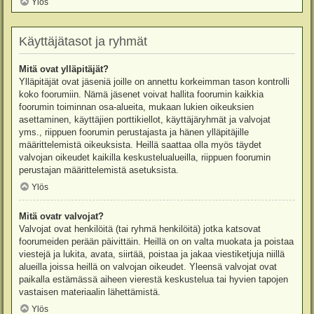
Ylös
Käyttäjätasot ja ryhmät
Mitä ovat ylläpitäjät?
Ylläpitäjät ovat jäseniä joille on annettu korkeimman tason kontrolli
koko foorumiin. Nämä jäsenet voivat hallita foorumin kaikkia
foorumin toiminnan osa-alueita, mukaan lukien oikeuksien
asettaminen, käyttäjien porttikiellot, käyttäjäryhmät ja valvojat
yms., riippuen foorumin perustajasta ja hänen ylläpitäjille
määrittelemistä oikeuksista. Heillä saattaa olla myös täydet
valvojan oikeudet kaikilla keskustelualueilla, riippuen foorumin
perustajan määrittelemistä asetuksista.
Ylös
Mitä ovatr valvojat?
Valvojat ovat henkilöitä (tai ryhmä henkilöitä) jotka katsovat
foorumeiden perään päivittäin. Heillä on on valta muokata ja poistaa
viestejä ja lukita, avata, siirtää, poistaa ja jakaa viestiketjuja niillä
alueilla joissa heillä on valvojan oikeudet. Yleensä valvojat ovat
paikalla estämässä aiheen vierestä keskustelua tai hyvien tapojen
vastaisen materiaalin lähettämistä.
Ylös