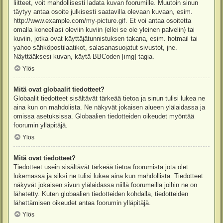
liitteet, voit mahdollisesti ladata kuvan foorumille. Muutoin sinun
täytyy antaa osoite julkisesti saatavilla olevaan kuvaan, esim.
http://www.example.com/my-picture.gif. Et voi antaa osoitetta
omalla koneellasi oleviin kuviin (ellei se ole yleinen palvelin) tai
kuviin, jotka ovat käyttäjätunnistuksen takana, esim. hotmail tai
yahoo sähköpostilaatikot, salasanasuojatut sivustot, jne.
Näyttääksesi kuvan, käytä BBCoden [img]-tagia.
Ylös
Mitä ovat globaalit tiedotteet?
Globaalit tiedotteet sisältävät tärkeää tietoa ja sinun tulisi lukea ne
aina kun on mahdolista. Ne näkyvät jokaisen alueen ylälaidassa ja
omissa asetuksissa. Globaalien tiedotteiden oikeudet myöntää
foorumin ylläpitäjä.
Ylös
Mitä ovat tiedotteet?
Tiedotteet usein sisältävät tärkeää tietoa foorumista jota olet
lukemassa ja siksi ne tulisi lukea aina kun mahdollista. Tiedotteet
näkyvät jokaisen sivun ylälaidassa niillä foorumeilla joihin ne on
lähetetty. Kuten globaalien tiedotteiden kohdalla, tiedotteiden
lähettämisen oikeudet antaa foorumin ylläpitäjä.
Ylös