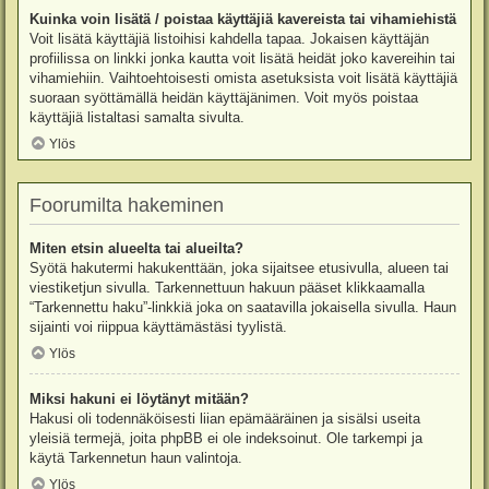
Kuinka voin lisätä / poistaa käyttäjiä kavereista tai vihamiehistä
Voit lisätä käyttäjiä listoihisi kahdella tapaa. Jokaisen käyttäjän
profiilissa on linkki jonka kautta voit lisätä heidät joko kavereihin tai
vihamiehiin. Vaihtoehtoisesti omista asetuksista voit lisätä käyttäjiä
suoraan syöttämällä heidän käyttäjänimen. Voit myös poistaa
käyttäjiä listaltasi samalta sivulta.
Ylös
Foorumilta hakeminen
Miten etsin alueelta tai alueilta?
Syötä hakutermi hakukenttään, joka sijaitsee etusivulla, alueen tai
viestiketjun sivulla. Tarkennettuun hakuun pääset klikkaamalla
“Tarkennettu haku”-linkkiä joka on saatavilla jokaisella sivulla. Haun
sijainti voi riippua käyttämästäsi tyylistä.
Ylös
Miksi hakuni ei löytänyt mitään?
Hakusi oli todennäköisesti liian epämääräinen ja sisälsi useita
yleisiä termejä, joita phpBB ei ole indeksoinut. Ole tarkempi ja
käytä Tarkennetun haun valintoja.
Ylös