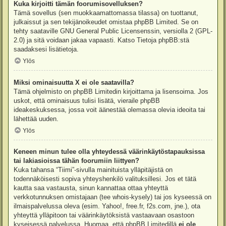
Kuka kirjoitti tämän foorumisovelluksen?
Tämä sovellus (sen muokkaamattomassa tilassa) on tuottanut,
julkaissut ja sen tekijänoikeudet omistaa
phpBB Limited
. Se on
tehty saataville GNU General Public Licensenssin, versiolla 2 (GPL-
2.0) ja sitä voidaan jakaa vapaasti. Katso
Tietoja phpBB:stä
saadaksesi lisätietoja.
Ylös
Miksi ominaisuutta X ei ole saatavilla?
Tämä ohjelmisto on phpBB Limitedin kirjoittama ja lisensoima. Jos
uskot, että ominaisuus tulisi lisätä, vieraile
phpBB
ideakeskuksessa
, jossa voit äänestää olemassa olevia ideoita tai
lähettää uuden.
Ylös
Keneen minun tulee olla yhteydessä väärinkäytöstapauksissa
tai lakiasioissa tähän foorumiin liittyen?
Kuka tahansa “Tiimi”-sivulla mainituista ylläpitäjistä on
todennäköisesti sopiva yhteyshenkilö valituksillesi. Jos et tätä
kautta saa vastausta, sinun kannattaa ottaa yhteyttä
verkkotunnuksen omistajaan (tee
whois-kysely
) tai jos kyseessä on
ilmaispalvelussa oleva (esim. Yahoo!, free.fr, f2s.com, jne.), ota
yhteyttä ylläpitoon tai väärinkäytöksistä vastaavaan osastoon
kyseisessä palvelussa. Huomaa, että phpBB Limitedillä
ei ole