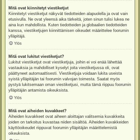
Mitä ovat kiinnitetyt viestiketjut
Kiinnitetyt viestiketjut näkyvät tiedotteiden alapuolella ja ovat vain
etusivulla. Ne ovat yleensä aika tärkeitä, joten sinun tulisi lukea ne
aina kun mahdollista. Kuten tiedotteiden ja globaalien tiedotteiden
kanssa, viestiketjujen kiinnittämisen oikeudet määrittelee foorumin
ylläpitäjä.
Ylös
Mitä ovat lukitut viestiketjut?
Lukitut viestiketjut ovat viestiketjuja, joihin ei voi enää lähettää
vastauksia ja mahdolliset kyselyt joita viestiketjussa oli, ovat
päättyneet automaattisesti. Viestiketjuja voidaan lukita useista
syistä ylläpitäjän tai foorumin valvojan toimesta. Saatat myös
pystyä lukitsemaan oman viestiketjusi, mutta tämä riippuu foorumin
ylläpitäjän antamista oikeuksista.
Ylös
Mitä ovat aiheiden kuvakkeet?
Aiheiden kuvakkeet ovat aiheen aloittajan valitsemia kuvakkeita
joiden on tarkoitus kuvastaa niiden sisältöä. Aiheiden kuvakkeiden
käyttöoikeudet riippuvat foorumin ylläpitäjän määrittelemistä
oikeuksista.