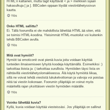
HTML:n kaltainen, mutta tagit käyttävät < ja > merkkien sijaan
hakasulkuja [ ja ]. BBCoden oppaan löydät viestinlähetyssivun
kautta.
Ylös
Onko HTML sallittu?
Ei. Tällä foorumilla ei ole mahdollista lähettää HTML:ää siten, että
se toimisi HTML-koodina. Yleisimmät HTML-muotoilut voi kuitenkin
tehdä BBCoden avulla.
Ylös
Mitä ovat hymiöt?
Hymiöt tai emoticonit ovat pieniä kuvia joita voidaan käyttää
tunteiden ilmaisemiseen lyhyitä koodeja käyttämällä. Esimerkiksi :)
tarkoittaa iloista ja :( tarkoittaa surullista. Hymiöiden täysi lista on
nähtävillä viestinlähetyslomakkeessa. Älä käytä hymiöitä liikaa,
sillä ne voivat tehdä viestistä lukukelvottoman ja valvoja voi poistaa
niitä tai viestin kokonaan. Foorumin ylläpitäjä on voinut myös
määritellä rajan yksittäisen viestin hymiöiden määrälle.
Ylös
Voinko lähettää kuvia?
Kyllä, kuvia voidaan käyttää viesteissäsi. Jos ylläpitäjä on sallinut