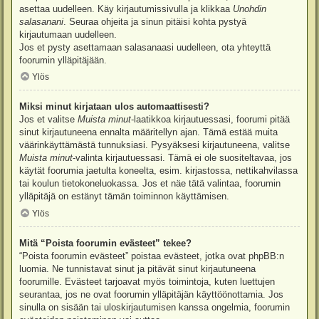
asettaa uudelleen. Käy kirjautumissivulla ja klikkaa
Unohdin
salasanani
. Seuraa ohjeita ja sinun pitäisi kohta pystyä
kirjautumaan uudelleen.
Jos et pysty asettamaan salasanaasi uudelleen, ota yhteyttä
foorumin ylläpitäjään.
Ylös
Miksi minut kirjataan ulos automaattisesti?
Jos et valitse
Muista minut
-laatikkoa kirjautuessasi, foorumi pitää
sinut kirjautuneena ennalta määritellyn ajan. Tämä estää muita
väärinkäyttämästä tunnuksiasi. Pysyäksesi kirjautuneena, valitse
Muista minut
-valinta kirjautuessasi. Tämä ei ole suositeltavaa, jos
käytät foorumia jaetulta koneelta, esim. kirjastossa, nettikahvilassa
tai koulun tietokoneluokassa. Jos et näe tätä valintaa, foorumin
ylläpitäjä on estänyt tämän toiminnon käyttämisen.
Ylös
Mitä “Poista foorumin evästeet” tekee?
“Poista foorumin evästeet” poistaa evästeet, jotka ovat phpBB:n
luomia. Ne tunnistavat sinut ja pitävät sinut kirjautuneena
foorumille. Evästeet tarjoavat myös toimintoja, kuten luettujen
seurantaa, jos ne ovat foorumin ylläpitäjän käyttöönottamia. Jos
sinulla on sisään tai uloskirjautumisen kanssa ongelmia, foorumin