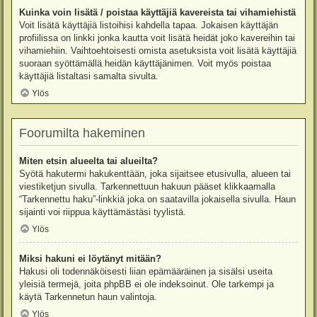
Kuinka voin lisätä / poistaa käyttäjiä kavereista tai vihamiehistä
Voit lisätä käyttäjiä listoihisi kahdella tapaa. Jokaisen käyttäjän
profiilissa on linkki jonka kautta voit lisätä heidät joko kavereihin tai
vihamiehiin. Vaihtoehtoisesti omista asetuksista voit lisätä käyttäjiä
suoraan syöttämällä heidän käyttäjänimen. Voit myös poistaa
käyttäjiä listaltasi samalta sivulta.
Ylös
Foorumilta hakeminen
Miten etsin alueelta tai alueilta?
Syötä hakutermi hakukenttään, joka sijaitsee etusivulla, alueen tai
viestiketjun sivulla. Tarkennettuun hakuun pääset klikkaamalla
“Tarkennettu haku”-linkkiä joka on saatavilla jokaisella sivulla. Haun
sijainti voi riippua käyttämästäsi tyylistä.
Ylös
Miksi hakuni ei löytänyt mitään?
Hakusi oli todennäköisesti liian epämääräinen ja sisälsi useita
yleisiä termejä, joita phpBB ei ole indeksoinut. Ole tarkempi ja
käytä Tarkennetun haun valintoja.
Ylös