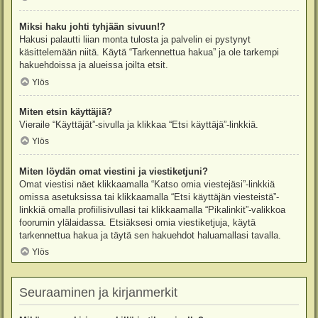
Miksi haku johti tyhjään sivuun!?
Hakusi palautti liian monta tulosta ja palvelin ei pystynyt
käsittelemään niitä. Käytä “Tarkennettua hakua” ja ole tarkempi
hakuehdoissa ja alueissa joilta etsit.
Ylös
Miten etsin käyttäjiä?
Vieraile “Käyttäjät”-sivulla ja klikkaa “Etsi käyttäjä”-linkkiä.
Ylös
Miten löydän omat viestini ja viestiketjuni?
Omat viestisi näet klikkaamalla “Katso omia viestejäsi”-linkkiä
omissa asetuksissa tai klikkaamalla “Etsi käyttäjän viesteistä”-
linkkiä omalla profiilisivullasi tai klikkaamalla “Pikalinkit”-valikkoa
foorumin ylälaidassa. Etsiäksesi omia viestiketjuja, käytä
tarkennettua hakua ja täytä sen hakuehdot haluamallasi tavalla.
Ylös
Seuraaminen ja kirjanmerkit