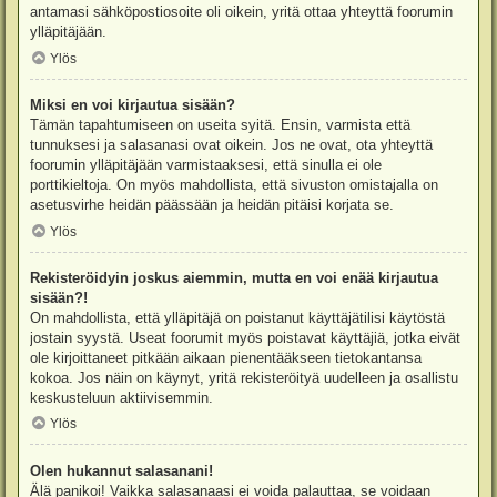
antamasi sähköpostiosoite oli oikein, yritä ottaa yhteyttä foorumin
ylläpitäjään.
Ylös
Miksi en voi kirjautua sisään?
Tämän tapahtumiseen on useita syitä. Ensin, varmista että
tunnuksesi ja salasanasi ovat oikein. Jos ne ovat, ota yhteyttä
foorumin ylläpitäjään varmistaaksesi, että sinulla ei ole
porttikieltoja. On myös mahdollista, että sivuston omistajalla on
asetusvirhe heidän päässään ja heidän pitäisi korjata se.
Ylös
Rekisteröidyin joskus aiemmin, mutta en voi enää kirjautua
sisään?!
On mahdollista, että ylläpitäjä on poistanut käyttäjätilisi käytöstä
jostain syystä. Useat foorumit myös poistavat käyttäjiä, jotka eivät
ole kirjoittaneet pitkään aikaan pienentääkseen tietokantansa
kokoa. Jos näin on käynyt, yritä rekisteröityä uudelleen ja osallistu
keskusteluun aktiivisemmin.
Ylös
Olen hukannut salasanani!
Älä panikoi! Vaikka salasanaasi ei voida palauttaa, se voidaan