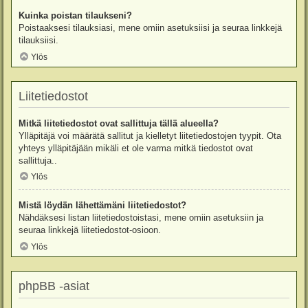
Kuinka poistan tilaukseni?
Poistaaksesi tilauksiasi, mene omiin asetuksiisi ja seuraa linkkejä
tilauksiisi.
Ylös
Liitetiedostot
Mitkä liitetiedostot ovat sallittuja tällä alueella?
Ylläpitäjä voi määrätä sallitut ja kielletyt liitetiedostojen tyypit. Ota
yhteys ylläpitäjään mikäli et ole varma mitkä tiedostot ovat
sallittuja..
Ylös
Mistä löydän lähettämäni liitetiedostot?
Nähdäksesi listan liitetiedostoistasi, mene omiin asetuksiin ja
seuraa linkkejä liitetiedostot-osioon.
Ylös
phpBB -asiat