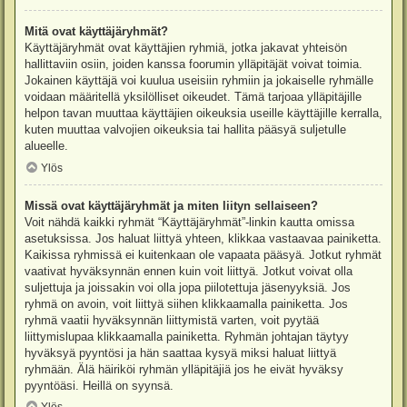
Mitä ovat käyttäjäryhmät?
Käyttäjäryhmät ovat käyttäjien ryhmiä, jotka jakavat yhteisön
hallittaviin osiin, joiden kanssa foorumin ylläpitäjät voivat toimia.
Jokainen käyttäjä voi kuulua useisiin ryhmiin ja jokaiselle ryhmälle
voidaan määritellä yksilölliset oikeudet. Tämä tarjoaa ylläpitäjille
helpon tavan muuttaa käyttäjien oikeuksia useille käyttäjille kerralla,
kuten muuttaa valvojien oikeuksia tai hallita pääsyä suljetulle
alueelle.
Ylös
Missä ovat käyttäjäryhmät ja miten liityn sellaiseen?
Voit nähdä kaikki ryhmät “Käyttäjäryhmät”-linkin kautta omissa
asetuksissa. Jos haluat liittyä yhteen, klikkaa vastaavaa painiketta.
Kaikissa ryhmissä ei kuitenkaan ole vapaata pääsyä. Jotkut ryhmät
vaativat hyväksynnän ennen kuin voit liittyä. Jotkut voivat olla
suljettuja ja joissakin voi olla jopa piilotettuja jäsenyyksiä. Jos
ryhmä on avoin, voit liittyä siihen klikkaamalla painiketta. Jos
ryhmä vaatii hyväksynnän liittymistä varten, voit pyytää
liittymislupaa klikkaamalla painiketta. Ryhmän johtajan täytyy
hyväksyä pyyntösi ja hän saattaa kysyä miksi haluat liittyä
ryhmään. Älä häiriköi ryhmän ylläpitäjiä jos he eivät hyväksy
pyyntöäsi. Heillä on syynsä.