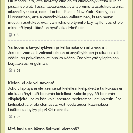
On mahdollista, että näytetty aika on eri aikavyöhykkeeltä kuin se
jossa itse olet. Tässä tapauksessa valitse omista asetuksista oma
aikavyöhykkeesi, esim. Lontoo, Pariisi, New York, Sidney, jne.
Huomaathan, että aikavyöhykkeen vaihtaminen, kuten monet
muutkin asetukset ovat vain rekisteröityneille käyttäjille. Jos et ole
rekisteröitynyt, tämä on hyvä aika tehdä niin.
Ylös
Vaihdoin aikavyöhykkeen ja kellonaika on silti väärin!
Jos olet varmasti valinnut oikean aikavyöhykkeen ja aika on silti
väärin, on palvelimen kellonaika väärin. Ota yhteyttä ylläpitäjään
korjataksesi ongelman.
Ylös
Kieleni ei ole valittavana!
Joko ylläpitäjä ei ole asentanut kielellesi kielipakettia tai kukaan ei
ole kääntänyt tätä foorumia kielellesi. Kokeile pyytää foorumin
ylläpitäjältä, josko hän voisi asentaa tarvitsemasi kielipaketin. Jos
kielipakettia ei ole olemassa, voit luoda uuden käännöksen.
Lisätietoja löytyy
phpBB
®:n sivuilta.
Ylös
Mitä kuvia on käyttäjänimeni vieressä?