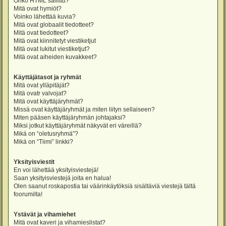
Onko HTML sallittu?
Mitä ovat hymiöt?
Voinko lähettää kuvia?
Mitä ovat globaalit tiedotteet?
Mitä ovat tiedotteet?
Mitä ovat kiinnitetyt viestiketjut
Mitä ovat lukitut viestiketjut?
Mitä ovat aiheiden kuvakkeet?
Käyttäjätasot ja ryhmät
Mitä ovat ylläpitäjät?
Mitä ovatr valvojat?
Mitä ovat käyttäjäryhmät?
Missä ovat käyttäjäryhmät ja miten liityn sellaiseen?
Miten pääsen käyttäjäryhmän johtajaksi?
Miksi jotkut käyttäjäryhmät näkyvät eri väreillä?
Mikä on “oletusryhmä”?
Mikä on “Tiimi” linkki?
Yksityisviestit
En voi lähettää yksityisviestejä!
Saan yksityisviestejä joita en halua!
Olen saanut roskapostia tai väärinkäytöksiä sisältäviä viestejä tältä
foorumilta!
Ystävät ja vihamiehet
Mitä ovat kaveri ja vihamieslistat?