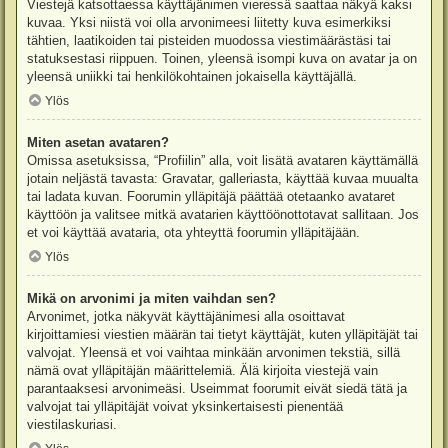
Viestejä katsottaessa käyttäjänimen vieressä saattaa näkyä kaksi
kuvaa. Yksi niistä voi olla arvonimeesi liitetty kuva esimerkiksi
tähtien, laatikoiden tai pisteiden muodossa viestimäärästäsi tai
statuksestasi riippuen. Toinen, yleensä isompi kuva on avatar ja on
yleensä uniikki tai henkilökohtainen jokaisella käyttäjällä.
Ylös
Miten asetan avataren?
Omissa asetuksissa, “Profiilin” alla, voit lisätä avataren käyttämällä
jotain neljästä tavasta: Gravatar, galleriasta, käyttää kuvaa muualta
tai ladata kuvan. Foorumin ylläpitäjä päättää otetaanko avataret
käyttöön ja valitsee mitkä avatarien käyttöönottotavat sallitaan. Jos
et voi käyttää avataria, ota yhteyttä foorumin ylläpitäjään.
Ylös
Mikä on arvonimi ja miten vaihdan sen?
Arvonimet, jotka näkyvät käyttäjänimesi alla osoittavat
kirjoittamiesi viestien määrän tai tietyt käyttäjät, kuten ylläpitäjät tai
valvojat. Yleensä et voi vaihtaa minkään arvonimen tekstiä, sillä
nämä ovat ylläpitäjän määrittelemiä. Älä kirjoita viestejä vain
parantaaksesi arvonimeäsi. Useimmat foorumit eivät siedä tätä ja
valvojat tai ylläpitäjät voivat yksinkertaisesti pienentää
viestilaskuriasi.