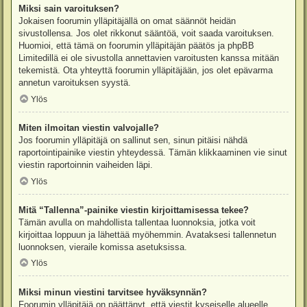
Miksi sain varoituksen?
Jokaisen foorumin ylläpitäjällä on omat säännöt heidän
sivustollensa. Jos olet rikkonut sääntöä, voit saada varoituksen.
Huomioi, että tämä on foorumin ylläpitäjän päätös ja phpBB
Limitedillä ei ole sivustolla annettavien varoitusten kanssa mitään
tekemistä. Ota yhteyttä foorumin ylläpitäjään, jos olet epävarma
annetun varoituksen syystä.
Ylös
Miten ilmoitan viestin valvojalle?
Jos foorumin ylläpitäjä on sallinut sen, sinun pitäisi nähdä
raportointipainike viestin yhteydessä. Tämän klikkaaminen vie sinut
viestin raportoinnin vaiheiden läpi.
Ylös
Mitä “Tallenna”-painike viestin kirjoittamisessa tekee?
Tämän avulla on mahdollista tallentaa luonnoksia, jotka voit
kirjoittaa loppuun ja lähettää myöhemmin. Avataksesi tallennetun
luonnoksen, vieraile komissa asetuksissa.
Ylös
Miksi minun viestini tarvitsee hyväksynnän?
Foorumin ylläpitäjä on päättänyt, että viestit kyseiselle alueelle