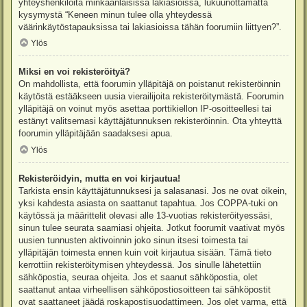
yhteyshenkilöitä minkäänlaisissa lakiasioissa, lukuunottamatta
kysymystä “Keneen minun tulee olla yhteydessä
väärinkäytöstapauksissa tai lakiasioissa tähän foorumiin liittyen?”.
Ylös
Miksi en voi rekisteröityä?
On mahdollista, että foorumin ylläpitäjä on poistanut rekisteröinnin
käytöstä estääkseen uusia vierailijoita rekisteröitymästä. Foorumin
ylläpitäjä on voinut myös asettaa porttikiellon IP-osoitteellesi tai
estänyt valitsemasi käyttäjätunnuksen rekisteröinnin. Ota yhteyttä
foorumin ylläpitäjään saadaksesi apua.
Ylös
Rekisteröidyin, mutta en voi kirjautua!
Tarkista ensin käyttäjätunnuksesi ja salasanasi. Jos ne ovat oikein,
yksi kahdesta asiasta on saattanut tapahtua. Jos COPPA-tuki on
käytössä ja määrittelit olevasi alle 13-vuotias rekisteröityessäsi,
sinun tulee seurata saamiasi ohjeita. Jotkut foorumit vaativat myös
uusien tunnusten aktivoinnin joko sinun itsesi toimesta tai
ylläpitäjän toimesta ennen kuin voit kirjautua sisään. Tämä tieto
kerrottiin rekisteröitymisen yhteydessä. Jos sinulle lähetettiin
sähköpostia, seuraa ohjeita. Jos et saanut sähköpostia, olet
saattanut antaa virheellisen sähköpostiosoitteen tai sähköpostit
ovat saattaneet jäädä roskapostisuodattimeen. Jos olet varma, että