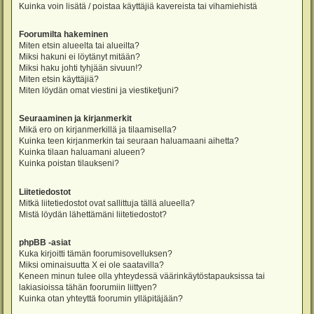
Kuinka voin lisätä / poistaa käyttäjiä kavereista tai vihamiehistä
Foorumilta hakeminen
Miten etsin alueelta tai alueilta?
Miksi hakuni ei löytänyt mitään?
Miksi haku johti tyhjään sivuun!?
Miten etsin käyttäjiä?
Miten löydän omat viestini ja viestiketjuni?
Seuraaminen ja kirjanmerkit
Mikä ero on kirjanmerkillä ja tilaamisella?
Kuinka teen kirjanmerkin tai seuraan haluamaani aihetta?
Kuinka tilaan haluamani alueen?
Kuinka poistan tilaukseni?
Liitetiedostot
Mitkä liitetiedostot ovat sallittuja tällä alueella?
Mistä löydän lähettämäni liitetiedostot?
phpBB -asiat
Kuka kirjoitti tämän foorumisovelluksen?
Miksi ominaisuutta X ei ole saatavilla?
Keneen minun tulee olla yhteydessä väärinkäytöstapauksissa tai
lakiasioissa tähän foorumiin liittyen?
Kuinka otan yhteyttä foorumin ylläpitäjään?