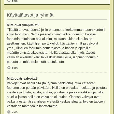
Ylös
Käyttäjätasot ja ryhmät
Mitä ovat ylläpitäjät?
Ylläpitäjät ovat jäseniä joille on annettu korkeimman tason kontrolli
koko foorumiin. Nämä jäsenet voivat hallita foorumin kaikkia
foorumin toiminnan osa-alueita, mukaan lukien oikeuksien
asettaminen, käyttäjien porttikiellot, käyttäjäryhmät ja valvojat
yms., riippuen foorumin perustajasta ja hänen ylläpitäjille
määrittelemistä oikeuksista. Heillä saattaa olla myös täydet
valvojan oikeudet kaikilla keskustelualueilla, riippuen foorumin
perustajan määrittelemistä asetuksista.
Ylös
Mitä ovatr valvojat?
Valvojat ovat henkilöitä (tai ryhmä henkilöitä) jotka katsovat
foorumeiden perään päivittäin. Heillä on on valta muokata ja poistaa
viestejä ja lukita, avata, siirtää, poistaa ja jakaa viestiketjuja niillä
alueilla joissa heillä on valvojan oikeudet. Yleensä valvojat ovat
paikalla estämässä aiheen vierestä keskustelua tai hyvien tapojen
vastaisen materiaalin lähettämistä.
Ylös