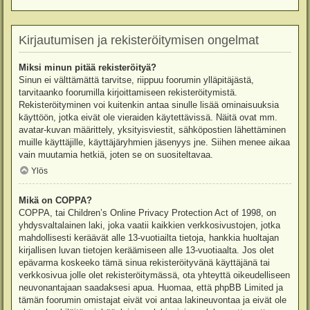
Kirjautumisen ja rekisteröitymisen ongelmat
Miksi minun pitää rekisteröityä?
Sinun ei välttämättä tarvitse, riippuu foorumin ylläpitäjästä,
tarvitaanko foorumilla kirjoittamiseen rekisteröitymistä.
Rekisteröityminen voi kuitenkin antaa sinulle lisää ominaisuuksia
käyttöön, jotka eivät ole vieraiden käytettävissä. Näitä ovat mm.
avatar-kuvan määrittely, yksityisviestit, sähköpostien lähettäminen
muille käyttäjille, käyttäjäryhmien jäsenyys jne. Siihen menee aikaa
vain muutamia hetkiä, joten se on suositeltavaa.
Ylös
Mikä on COPPA?
COPPA, tai Children’s Online Privacy Protection Act of 1998, on
yhdysvaltalainen laki, joka vaatii kaikkien verkkosivustojen, jotka
mahdollisesti keräävät alle 13-vuotiailta tietoja, hankkia huoltajan
kirjallisen luvan tietojen keräämiseen alle 13-vuotiaalta. Jos olet
epävarma koskeeko tämä sinua rekisteröityvänä käyttäjänä tai
verkkosivua jolle olet rekisteröitymässä, ota yhteyttä oikeudelliseen
neuvonantajaan saadaksesi apua. Huomaa, että phpBB Limited ja
tämän foorumin omistajat eivät voi antaa lakineuvontaa ja eivät ole