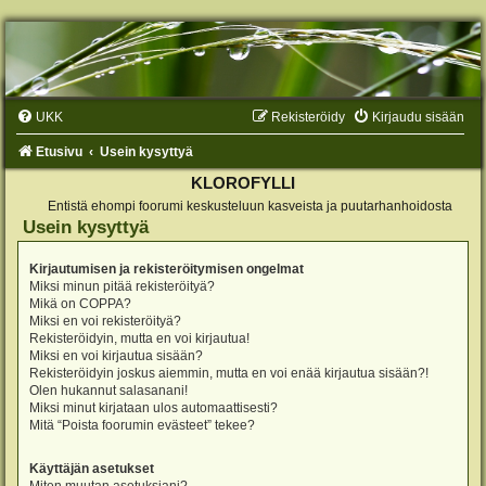
UKK
Rekisteröidy
Kirjaudu sisään
Etusivu
Usein kysyttyä
KLOROFYLLI
Entistä ehompi foorumi keskusteluun kasveista ja puutarhanhoidosta
Usein kysyttyä
Kirjautumisen ja rekisteröitymisen ongelmat
Miksi minun pitää rekisteröityä?
Mikä on COPPA?
Miksi en voi rekisteröityä?
Rekisteröidyin, mutta en voi kirjautua!
Miksi en voi kirjautua sisään?
Rekisteröidyin joskus aiemmin, mutta en voi enää kirjautua sisään?!
Olen hukannut salasanani!
Miksi minut kirjataan ulos automaattisesti?
Mitä “Poista foorumin evästeet” tekee?
Käyttäjän asetukset