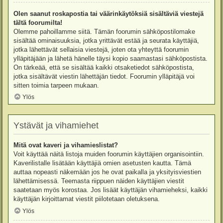
Olen saanut roskapostia tai väärinkäytöksiä sisältäviä viestejä
tältä foorumilta!
Olemme pahoillamme siitä. Tämän foorumin sähköpostilomake
sisältää ominaisuuksia, jotka yrittävät estää ja seurata käyttäjiä,
jotka lähettävät sellaisia viestejä, joten ota yhteyttä foorumin
ylläpitäjään ja lähetä hänelle täysi kopio saamastasi sähköpostista.
On tärkeää, että se sisältää kaikki otsaketiedot sähköpostista,
jotka sisältävät viestin lähettäjän tiedot. Foorumin ylläpitäjä voi
sitten toimia tarpeen mukaan.
Ylös
Ystävät ja vihamiehet
Mitä ovat kaveri ja vihamieslistat?
Voit käyttää näitä listoja muiden foorumin käyttäjien organisointiin.
Kaverilistalle lisätään käyttäjiä omien asetusten kautta. Tämä
auttaa nopeasti näkemään jos he ovat paikalla ja yksityisviestien
lähettämisessä. Teemasta riippuen näiden käyttäjien viestit
saatetaan myös korostaa. Jos lisäät käyttäjän vihamieheksi, kaikki
käyttäjän kirjoittamat viestit piilotetaan oletuksena.
Ylös