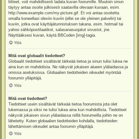
liitteet, voit mahdollisesti ladata kuvan foorumille. Muutoin sinun
täytyy antaa osoite julkisesti saatavilla olevaan kuvaan, esim.
http://www.example.com/my-picture.gif. Et voi antaa osoitetta
omalla koneellasi oleviin kuviin (ellei se ole yleinen palvelin) tai
kuviin, jotka ovat käyttäjätunnistuksen takana, esim. hotmail tai
yahoo sähköpostilaatikot, salasanasuojatut sivustot, jne.
Näyttääksesi kuvan, käytä BBCoden [img]-tagia.
Ylös
Mitä ovat globaalit tiedotteet?
Globaalit tiedotteet sisältävät tärkeää tietoa ja sinun tulisi lukea ne
aina kun on mahdolista. Ne näkyvät jokaisen alueen ylälaidassa ja
omissa asetuksissa. Globaalien tiedotteiden oikeudet myöntää
foorumin ylläpitäjä.
Ylös
Mitä ovat tiedotteet?
Tiedotteet usein sisältävät tärkeää tietoa foorumista jota olet
lukemassa ja siksi ne tulisi lukea aina kun mahdollista. Tiedotteet
näkyvät jokaisen sivun ylälaidassa niillä foorumeilla joihin ne on
lähetetty. Kuten globaalien tiedotteiden kohdalla, tiedotteiden
lähettämisen oikeudet antaa foorumin ylläpitäjä.
Ylös