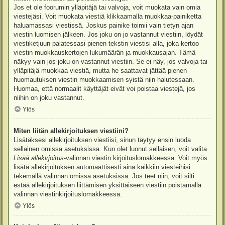
Jos et ole foorumin ylläpitäjä tai valvoja, voit muokata vain omia
viestejäsi. Voit muokata viestiä klikkaamalla muokkaa-painiketta
haluamassasi viestissä. Joskus painike toimii vain tietyn ajan
viestin luomisen jälkeen. Jos joku on jo vastannut viestiin, löydät
viestiketjuun palatessasi pienen tekstin viestisi alla, joka kertoo
viestin muokkauskertojen lukumäärän ja muokkausajan. Tämä
näkyy vain jos joku on vastannut viestiin. Se ei näy, jos valvoja tai
ylläpitäjä muokkaa viestiä, mutta he saattavat jättää pienen
huomautuksen viestin muokkaamisen syistä niin halutessaan.
Huomaa, että normaalit käyttäjät eivät voi poistaa viestejä, jos
niihin on joku vastannut.
Ylös
Miten liitän allekirjoituksen viestiini?
Lisätäksesi allekirjoituksen viestiisi, sinun täytyy ensin luoda
sellainen omissa asetuksissa. Kun olet luonut sellaisen, voit valita
Lisää allekirjoitus
-valinnan viestin kirjoituslomakkeessa. Voit myös
lisätä allekirjoituksen automaattisesti aina kaikkiin viesteihisi
tekemällä valinnan omissa asetuksissa. Jos teet niin, voit silti
estää allekirjoituksen liittämisen yksittäiseen viestiin poistamalla
valinnan viestinkirjoituslomakkeessa.
Ylös