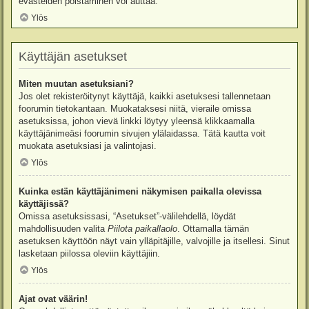
evästeiden poistaminen voi auttaa.
Ylös
Käyttäjän asetukset
Miten muutan asetuksiani?
Jos olet rekisteröitynyt käyttäjä, kaikki asetuksesi tallennetaan
foorumin tietokantaan. Muokataksesi niitä, vieraile omissa
asetuksissa, johon vievä linkki löytyy yleensä klikkaamalla
käyttäjänimeäsi foorumin sivujen ylälaidassa. Tätä kautta voit
muokata asetuksiasi ja valintojasi.
Ylös
Kuinka estän käyttäjänimeni näkymisen paikalla olevissa
käyttäjissä?
Omissa asetuksissasi, “Asetukset”-välilehdellä, löydät
mahdollisuuden valita
Piilota paikallaolo
. Ottamalla tämän
asetuksen käyttöön näyt vain ylläpitäjille, valvojille ja itsellesi. Sinut
lasketaan piilossa oleviin käyttäjiin.
Ylös
Ajat ovat väärin!