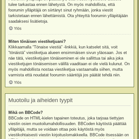
tulee tarkastaa ennen lähetystä. On myös mahdollista, että
foorumin ylläpitäjä on siirtänyt sinut ryhmään, jonka viestit
tarkistetaan ennen lähettämistä. Ota yhteyttä foorumin ylläpitäjään
saadaksesi lisätietoja.
Ylös
Miten tönäisen viestiketjuani?
Klikkaamalla “Tönaise viestiä” -linkkiä, kun katselet sitä, voit
“tönäistä” viestiketjua alueen ensimmäisen sivun yläosaan. Jos et
näe tätä, viestiketjujen tönäiseminen ei ole sallittua tai aika joka
viestiketjujen tönäisemisen välillä vaaditaan ei ole vielä kulunut. On
myös mahdollista nostaa viestiketjua vastaamalla siihen, mutta
varmista että noudatat foorumin sääntöjä jos päätät tehdä niin.
Ylös
Muotoilu ja aiheiden tyypit
Mikä on BBCode?
BBCode on HTML-kielen tapainen toteutus, joka tarjoaa tiettyjen
viestin osien muotoilumahdollisuuden. BBCoden käytöstä päättää
ylläpitäjä, mutta se voidaan ottaa pois käytöstä myös
viestikohtaisesti viestin kirjoituslomakkeella. BBCode itsessään on