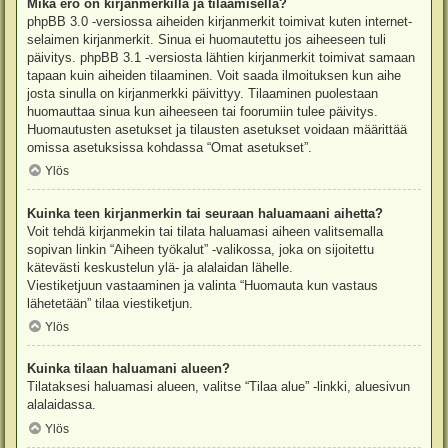
Mikä ero on kirjanmerkillä ja tilaamisella?
phpBB 3.0 -versiossa aiheiden kirjanmerkit toimivat kuten internet-
selaimen kirjanmerkit. Sinua ei huomautettu jos aiheeseen tuli
päivitys. phpBB 3.1 -versiosta lähtien kirjanmerkit toimivat samaan
tapaan kuin aiheiden tilaaminen. Voit saada ilmoituksen kun aihe
josta sinulla on kirjanmerkki päivittyy. Tilaaminen puolestaan
huomauttaa sinua kun aiheeseen tai foorumiin tulee päivitys.
Huomautusten asetukset ja tilausten asetukset voidaan määrittää
omissa asetuksissa kohdassa “Omat asetukset”.
Ylös
Kuinka teen kirjanmerkin tai seuraan haluamaani aihetta?
Voit tehdä kirjanmekin tai tilata haluamasi aiheen valitsemalla
sopivan linkin “Aiheen työkalut” -valikossa, joka on sijoitettu
kätevästi keskustelun ylä- ja alalaidan lähelle.
Viestiketjuun vastaaminen ja valinta “Huomauta kun vastaus
lähetetään” tilaa viestiketjun.
Ylös
Kuinka tilaan haluamani alueen?
Tilataksesi haluamasi alueen, valitse “Tilaa alue” -linkki, aluesivun
alalaidassa.
Ylös