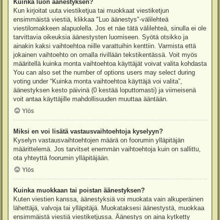
Kuinka luon äänestyksen?
Kun kirjoitat uuta viestiketjua tai muokkaat viestiketjun
ensimmäistä viestiä, klikkaa "Luo äänestys"-välilehteä
viestilomakkeen alapuolella. Jos et näe tätä välilehteä, sinulla ei ole
tarvittavia oikeuksia äänestysten luomiseen. Syötä otsikko ja
ainakin kaksi vaihtoehtoa niille varattuihin kenttiin. Varmista että
jokainen vaihtoehto on omalla rivillään tekstikentässä. Voit myös
määritellä kuinka monta vaihtoehtoa käyttäjät voivat valita kohdasta
You can also set the number of options users may select during
voting under “Kuinka monta vaihtoehtoa käyttäjä voi valita”,
äänestyksen kesto päivinä (0 kestää loputtomasti) ja viimeisenä
voit antaa käyttäjille mahdollisuuden muuttaa ääntään.
Ylös
Miksi en voi lisätä vastausvaihtoehtoja kyselyyn?
Kyselyn vastausvaihtoehtojen määrä on foorumin ylläpitäjän
määrittelemä. Jos tarvitset enemmän vaihtoehtoja kuin on sallittu,
ota yhteyttä foorumin ylläpitäjään.
Ylös
Kuinka muokkaan tai poistan äänestyksen?
Kuten viestien kanssa, äänestyksiä voi muokata vain alkuperäinen
lähettäjä, valvoja tai ylläpitäjä. Muokataksesi äänestystä, muokkaa
ensimmäistä viestiä viestiketjussa. Äänestys on aina kytketty