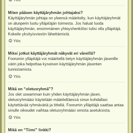
Ylös
Miten pääsen käyttäjäryhmän johtajaksi?
Käyttäjäryhmän johtaja on yleensä määritelty, kun käyttäjäryhmät
on alunperin luotu ylläpitäjän toimesta. Jos haluat luoda
käyttäjäryhmän, ensimmäinen yhteyshenkilösi tulisi olla ylläpitäjä.
Kokeile yksityisviestin lähettämistä.
Ylös
Miksi jotkut käyttäjäryhmät näkyvät eri väreillä?
Foorumin ylläpitäjä voi määritellä tietyn käyttäjäryhmän jäsenille
värin joka helpottaa kyseisen käyttäjäryhmän jäsenten
tunnistamista.
Ylös
Mikä on “oletusryhmä”?
Jos olet useamman kuin yhden käyttäjäryhmän jäsen,
oletusryhmääsi käytetään määriteltäessä sinun kohdallasi
käytettävää ryhmäväriä ja titteliä. Foorumin ylläpitäjä saattaa antaa
sinulle oikeudet vaihtaa oletusryhmääsi omista asetuksista.
Ylös
Mikä on “Tiimi” linkki?