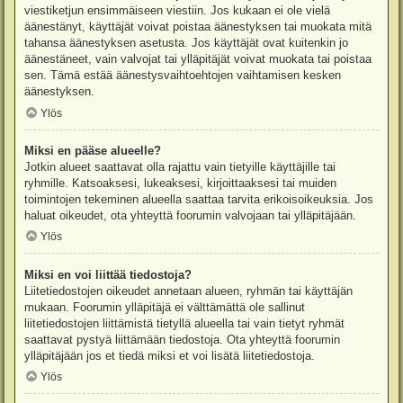
viestiketjun ensimmäiseen viestiin. Jos kukaan ei ole vielä
äänestänyt, käyttäjät voivat poistaa äänestyksen tai muokata mitä
tahansa äänestyksen asetusta. Jos käyttäjät ovat kuitenkin jo
äänestäneet, vain valvojat tai ylläpitäjät voivat muokata tai poistaa
sen. Tämä estää äänestysvaihtoehtojen vaihtamisen kesken
äänestyksen.
Ylös
Miksi en pääse alueelle?
Jotkin alueet saattavat olla rajattu vain tietyille käyttäjille tai
ryhmille. Katsoaksesi, lukeaksesi, kirjoittaaksesi tai muiden
toimintojen tekeminen alueella saattaa tarvita erikoisoikeuksia. Jos
haluat oikeudet, ota yhteyttä foorumin valvojaan tai ylläpitäjään.
Ylös
Miksi en voi liittää tiedostoja?
Liitetiedostojen oikeudet annetaan alueen, ryhmän tai käyttäjän
mukaan. Foorumin ylläpitäjä ei välttämättä ole sallinut
liitetiedostojen liittämistä tietyllä alueella tai vain tietyt ryhmät
saattavat pystyä liittämään tiedostoja. Ota yhteyttä foorumin
ylläpitäjään jos et tiedä miksi et voi lisätä liitetiedostoja.
Ylös