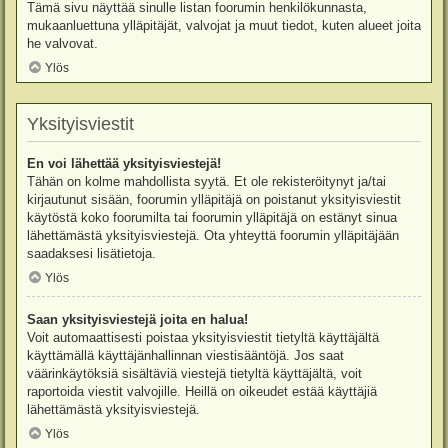
Tämä sivu näyttää sinulle listan foorumin henkilökunnasta,
mukaanluettuna ylläpitäjät, valvojat ja muut tiedot, kuten alueet joita
he valvovat.
Ylös
Yksityisviestit
En voi lähettää yksityisviestejä!
Tähän on kolme mahdollista syytä. Et ole rekisteröitynyt ja/tai
kirjautunut sisään, foorumin ylläpitäjä on poistanut yksityisviestit
käytöstä koko foorumilta tai foorumin ylläpitäjä on estänyt sinua
lähettämästä yksityisviestejä. Ota yhteyttä foorumin ylläpitäjään
saadaksesi lisätietoja.
Ylös
Saan yksityisviestejä joita en halua!
Voit automaattisesti poistaa yksityisviestit tietyltä käyttäjältä
käyttämällä käyttäjänhallinnan viestisääntöjä. Jos saat
väärinkäytöksiä sisältäviä viestejä tietyltä käyttäjältä, voit
raportoida viestit valvojille. Heillä on oikeudet estää käyttäjiä
lähettämästä yksityisviestejä.
Ylös