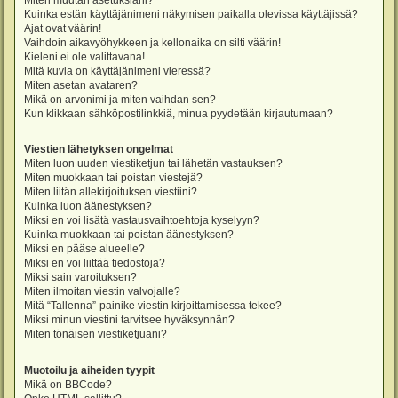
Miten muutan asetuksiani?
Kuinka estän käyttäjänimeni näkymisen paikalla olevissa käyttäjissä?
Ajat ovat väärin!
Vaihdoin aikavyöhykkeen ja kellonaika on silti väärin!
Kieleni ei ole valittavana!
Mitä kuvia on käyttäjänimeni vieressä?
Miten asetan avataren?
Mikä on arvonimi ja miten vaihdan sen?
Kun klikkaan sähköpostilinkkiä, minua pyydetään kirjautumaan?
Viestien lähetyksen ongelmat
Miten luon uuden viestiketjun tai lähetän vastauksen?
Miten muokkaan tai poistan viestejä?
Miten liitän allekirjoituksen viestiini?
Kuinka luon äänestyksen?
Miksi en voi lisätä vastausvaihtoehtoja kyselyyn?
Kuinka muokkaan tai poistan äänestyksen?
Miksi en pääse alueelle?
Miksi en voi liittää tiedostoja?
Miksi sain varoituksen?
Miten ilmoitan viestin valvojalle?
Mitä “Tallenna”-painike viestin kirjoittamisessa tekee?
Miksi minun viestini tarvitsee hyväksynnän?
Miten tönäisen viestiketjuani?
Muotoilu ja aiheiden tyypit
Mikä on BBCode?