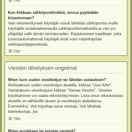
Ylös
Kun klikkaan sähköpostilinkkiä, minua pyydetään
kirjautumaan?
Vain rekisteröityneet käyttäjät voivat lähettää sähköpostia muille
käyttäjille sisäänrakennetulla sähköpostilomakkeella ja vain jos
ylläpitäjä sallii tämän ominaisuuden. Kirjautuminen vaaditaan, jotta
tunnistautumattomat käyttäjät eivät voisi väärinkäyttää
sähköpostijärjestelmää.
Ylös
Viestien lähetyksen ongelmat
Miten luon uuden viestiketjun tai lähetän vastauksen?
Aloittaaksesi uuden viestiketjun alueella, klikkaa "Uusi Aihe".
Vastataksesi viestiketjuun klikkaa "Vastaa Viestiin". Viestien
kirjoittaminen voi vaatia rekisteröitymisen. Lista sinun oikeuksistasi
alueella on nähtävillä alueen ja viestiketjun alalaidassa.
Esimerkiksi: Voit kirjoittaa uusia viestejä, Voit lähettää
liitetiedostoja, jne.
Ylös
Miten muokkaan tai poistan viestejä?