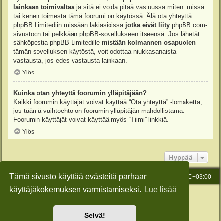
lainkaan toimivaltaa
ja sitä ei voida pitää vastuussa miten, missä
tai kenen toimesta tämä foorumi on käytössä. Älä ota yhteyttä
phpBB Limitediin missään lakiasioissa
jotka eivät liity
phpBB.com-
sivustoon tai pelkkään phpBB-sovellukseen itseensä. Jos lähetät
sähköpostia phpBB Limitedille
mistään kolmannen osapuolen
tämän sovelluksen käytöstä, voit odottaa niukkasanaista
vastausta, jos edes vastausta lainkaan.
Ylös
Kuinka otan yhteyttä foorumin ylläpitäjään?
Kaikki foorumin käyttäjät voivat käyttää “Ota yhteyttä” -lomaketta,
jos täämä vaihtoehto on foorumin ylläpitäjän mahdollistama.
Foorumin käyttäjät voivat käyttää myös “Tiimi”-linkkiä.
Ylös
Hyppää
Tämä sivusto käyttää evästeitä parhaan
Etusivu
Viesti Ylläpidolle
Kaikki ajat ovat
UTC+03:00
käyttäjäkokemuksen varmistamiseksi.
Lue lisää
Keskustelufoorumin ohjelmisto
phpBB
® Forum Software © phpBB Limited
Käännös: phpBB Suomi (lurttinen, harritapio, Pettis)
Style: Green-Style-Slim by Joyce&Luna
phpBB-Style-Design
Selvä!
Yksityisyys
|
Ehdot