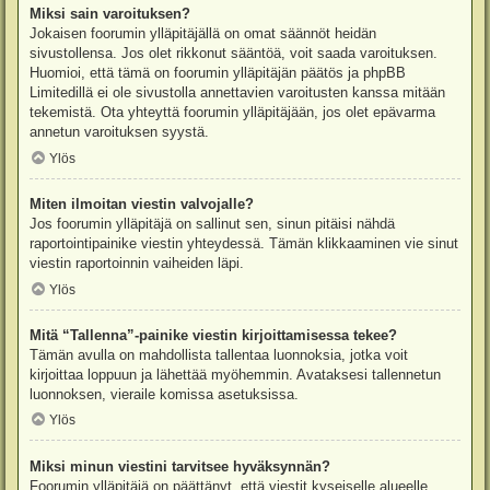
Miksi sain varoituksen?
Jokaisen foorumin ylläpitäjällä on omat säännöt heidän
sivustollensa. Jos olet rikkonut sääntöä, voit saada varoituksen.
Huomioi, että tämä on foorumin ylläpitäjän päätös ja phpBB
Limitedillä ei ole sivustolla annettavien varoitusten kanssa mitään
tekemistä. Ota yhteyttä foorumin ylläpitäjään, jos olet epävarma
annetun varoituksen syystä.
Ylös
Miten ilmoitan viestin valvojalle?
Jos foorumin ylläpitäjä on sallinut sen, sinun pitäisi nähdä
raportointipainike viestin yhteydessä. Tämän klikkaaminen vie sinut
viestin raportoinnin vaiheiden läpi.
Ylös
Mitä “Tallenna”-painike viestin kirjoittamisessa tekee?
Tämän avulla on mahdollista tallentaa luonnoksia, jotka voit
kirjoittaa loppuun ja lähettää myöhemmin. Avataksesi tallennetun
luonnoksen, vieraile komissa asetuksissa.
Ylös
Miksi minun viestini tarvitsee hyväksynnän?
Foorumin ylläpitäjä on päättänyt, että viestit kyseiselle alueelle