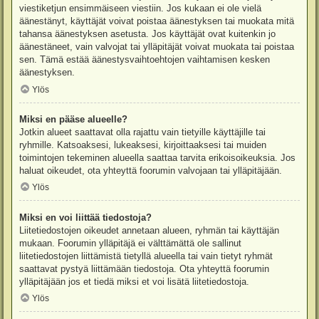
viestiketjun ensimmäiseen viestiin. Jos kukaan ei ole vielä
äänestänyt, käyttäjät voivat poistaa äänestyksen tai muokata mitä
tahansa äänestyksen asetusta. Jos käyttäjät ovat kuitenkin jo
äänestäneet, vain valvojat tai ylläpitäjät voivat muokata tai poistaa
sen. Tämä estää äänestysvaihtoehtojen vaihtamisen kesken
äänestyksen.
Ylös
Miksi en pääse alueelle?
Jotkin alueet saattavat olla rajattu vain tietyille käyttäjille tai
ryhmille. Katsoaksesi, lukeaksesi, kirjoittaaksesi tai muiden
toimintojen tekeminen alueella saattaa tarvita erikoisoikeuksia. Jos
haluat oikeudet, ota yhteyttä foorumin valvojaan tai ylläpitäjään.
Ylös
Miksi en voi liittää tiedostoja?
Liitetiedostojen oikeudet annetaan alueen, ryhmän tai käyttäjän
mukaan. Foorumin ylläpitäjä ei välttämättä ole sallinut
liitetiedostojen liittämistä tietyllä alueella tai vain tietyt ryhmät
saattavat pystyä liittämään tiedostoja. Ota yhteyttä foorumin
ylläpitäjään jos et tiedä miksi et voi lisätä liitetiedostoja.
Ylös