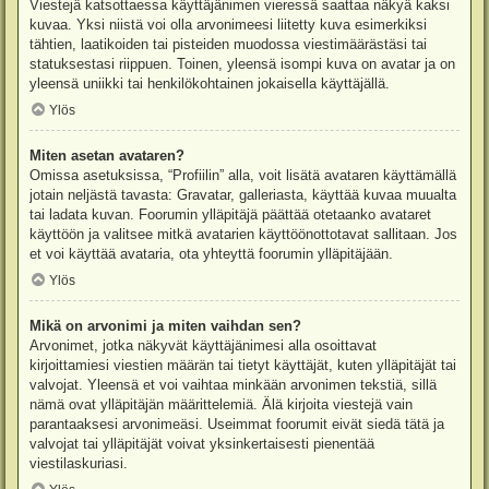
Viestejä katsottaessa käyttäjänimen vieressä saattaa näkyä kaksi
kuvaa. Yksi niistä voi olla arvonimeesi liitetty kuva esimerkiksi
tähtien, laatikoiden tai pisteiden muodossa viestimäärästäsi tai
statuksestasi riippuen. Toinen, yleensä isompi kuva on avatar ja on
yleensä uniikki tai henkilökohtainen jokaisella käyttäjällä.
Ylös
Miten asetan avataren?
Omissa asetuksissa, “Profiilin” alla, voit lisätä avataren käyttämällä
jotain neljästä tavasta: Gravatar, galleriasta, käyttää kuvaa muualta
tai ladata kuvan. Foorumin ylläpitäjä päättää otetaanko avataret
käyttöön ja valitsee mitkä avatarien käyttöönottotavat sallitaan. Jos
et voi käyttää avataria, ota yhteyttä foorumin ylläpitäjään.
Ylös
Mikä on arvonimi ja miten vaihdan sen?
Arvonimet, jotka näkyvät käyttäjänimesi alla osoittavat
kirjoittamiesi viestien määrän tai tietyt käyttäjät, kuten ylläpitäjät tai
valvojat. Yleensä et voi vaihtaa minkään arvonimen tekstiä, sillä
nämä ovat ylläpitäjän määrittelemiä. Älä kirjoita viestejä vain
parantaaksesi arvonimeäsi. Useimmat foorumit eivät siedä tätä ja
valvojat tai ylläpitäjät voivat yksinkertaisesti pienentää
viestilaskuriasi.