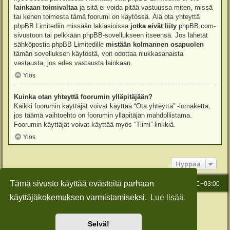
lainkaan toimivaltaa
ja sitä ei voida pitää vastuussa miten, missä
tai kenen toimesta tämä foorumi on käytössä. Älä ota yhteyttä
phpBB Limitediin missään lakiasioissa
jotka eivät liity
phpBB.com-
sivustoon tai pelkkään phpBB-sovellukseen itseensä. Jos lähetät
sähköpostia phpBB Limitedille
mistään kolmannen osapuolen
tämän sovelluksen käytöstä, voit odottaa niukkasanaista
vastausta, jos edes vastausta lainkaan.
Ylös
Kuinka otan yhteyttä foorumin ylläpitäjään?
Kaikki foorumin käyttäjät voivat käyttää “Ota yhteyttä” -lomaketta,
jos täämä vaihtoehto on foorumin ylläpitäjän mahdollistama.
Foorumin käyttäjät voivat käyttää myös “Tiimi”-linkkiä.
Ylös
Hyppää
Tämä sivusto käyttää evästeitä parhaan
Etusivu
Viesti Ylläpidolle
Kaikki ajat ovat
UTC+03:00
käyttäjäkokemuksen varmistamiseksi.
Lue lisää
Keskustelufoorumin ohjelmisto
phpBB
® Forum Software © phpBB Limited
Käännös: phpBB Suomi (lurttinen, harritapio, Pettis)
Style: Green-Style-Slim by Joyce&Luna
phpBB-Style-Design
Selvä!
Yksityisyys
|
Ehdot