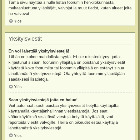
Tämä sivu näyttää sinulle listan foorumin henkilökunnasta,
mukaanluettuna ylläpitäjät, valvojat ja muut tiedot, kuten alueet joita
he valvovat.
Ylös
Yksityisviestit
En voi lähettää yksityisviestejä!
Tähän on kolme mahdollista syytä. Et ole rekisteröitynyt ja/tai
kirjautunut sisään, foorumin ylläpitäjä on poistanut yksityisviestit
käytöstä koko foorumilta tai foorumin ylläpitäjä on estänyt sinua
lähettämästä yksityisviestejä. Ota yhteyttä foorumin ylläpitäjään
saadaksesi lisätietoja.
Ylös
Saan yksityisviestejä joita en halua!
Voit automaattisesti poistaa yksityisviestit tietyltä käyttäjältä
käyttämällä käyttäjänhallinnan viestisääntöjä. Jos saat
väärinkäytöksiä sisältäviä viestejä tietyltä käyttäjältä, voit
raportoida viestit valvojille. Heillä on oikeudet estää käyttäjiä
lähettämästä yksityisviestejä.
Ylös