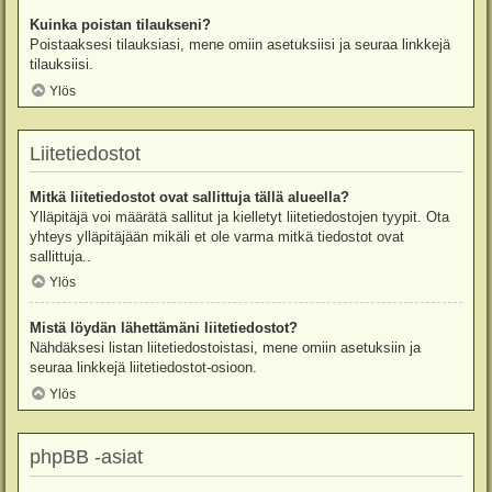
Kuinka poistan tilaukseni?
Poistaaksesi tilauksiasi, mene omiin asetuksiisi ja seuraa linkkejä
tilauksiisi.
Ylös
Liitetiedostot
Mitkä liitetiedostot ovat sallittuja tällä alueella?
Ylläpitäjä voi määrätä sallitut ja kielletyt liitetiedostojen tyypit. Ota
yhteys ylläpitäjään mikäli et ole varma mitkä tiedostot ovat
sallittuja..
Ylös
Mistä löydän lähettämäni liitetiedostot?
Nähdäksesi listan liitetiedostoistasi, mene omiin asetuksiin ja
seuraa linkkejä liitetiedostot-osioon.
Ylös
phpBB -asiat