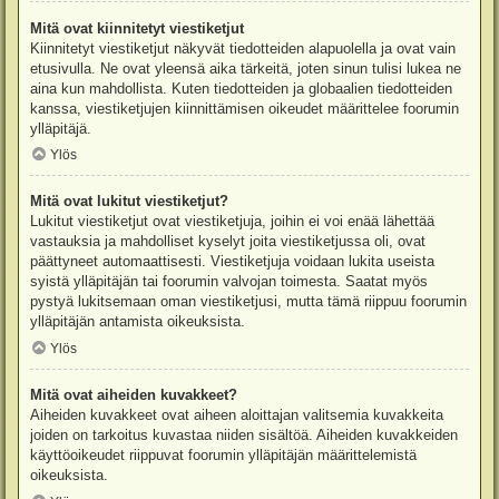
Mitä ovat kiinnitetyt viestiketjut
Kiinnitetyt viestiketjut näkyvät tiedotteiden alapuolella ja ovat vain
etusivulla. Ne ovat yleensä aika tärkeitä, joten sinun tulisi lukea ne
aina kun mahdollista. Kuten tiedotteiden ja globaalien tiedotteiden
kanssa, viestiketjujen kiinnittämisen oikeudet määrittelee foorumin
ylläpitäjä.
Ylös
Mitä ovat lukitut viestiketjut?
Lukitut viestiketjut ovat viestiketjuja, joihin ei voi enää lähettää
vastauksia ja mahdolliset kyselyt joita viestiketjussa oli, ovat
päättyneet automaattisesti. Viestiketjuja voidaan lukita useista
syistä ylläpitäjän tai foorumin valvojan toimesta. Saatat myös
pystyä lukitsemaan oman viestiketjusi, mutta tämä riippuu foorumin
ylläpitäjän antamista oikeuksista.
Ylös
Mitä ovat aiheiden kuvakkeet?
Aiheiden kuvakkeet ovat aiheen aloittajan valitsemia kuvakkeita
joiden on tarkoitus kuvastaa niiden sisältöä. Aiheiden kuvakkeiden
käyttöoikeudet riippuvat foorumin ylläpitäjän määrittelemistä
oikeuksista.