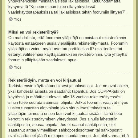
yhteyshenkilöitä minkäänlaisissa lakiasioissa, lukuunottamatta
kysymystä “Keneen minun tulee olla yhteydessä
väärinkäytöstapauksissa tai lakiasioissa tähän foorumiin liittyen?”.
Ylös
Miksi en voi rekisteröityä?
On mahdollista, että foorumin ylläpitäjä on poistanut rekisteröinnin
käytöstä estääkseen uusia vierailijoita rekisteröitymästä. Foorumin
ylläpitäjä on voinut myös asettaa porttikiellon IP-osoitteellesi tai
estänyt valitsemasi käyttäjätunnuksen rekisteröinnin. Ota yhteyttä
foorumin ylläpitäjään saadaksesi apua.
Ylös
Rekisteröidyin, mutta en voi kirjautua!
Tarkista ensin käyttäjätunnuksesi ja salasanasi. Jos ne ovat oikein,
yksi kahdesta asiasta on saattanut tapahtua. Jos COPPA-tuki on
käytössä ja määrittelit olevasi alle 13-vuotias rekisteröityessäsi,
sinun tulee seurata saamiasi ohjeita. Jotkut foorumit vaativat myös
uusien tunnusten aktivoinnin joko sinun itsesi toimesta tai
ylläpitäjän toimesta ennen kuin voit kirjautua sisään. Tämä tieto
kerrottiin rekisteröitymisen yhteydessä. Jos sinulle lähetettiin
sähköpostia, seuraa ohjeita. Jos et saanut sähköpostia, olet
saattanut antaa virheellisen sähköpostiosoitteen tai sähköpostit
ovat saattaneet jäädä roskapostisuodattimeen. Jos olet varma, että