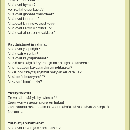
Onko HTML sallittu?
Mitä ovat hymiöt?
Voinko lähettää kuvia?
Mitä ovat globaalit tiedotteet?
Mitä ovat tiedotteet?
Mitä ovat kiinnitetyt viestiketjut
Mitä ovat lukitut viestiketjut?
Mitä ovat aiheiden kuvakkeet?
Käyttäjätasot ja ryhmät
Mitä ovat ylläpitäjät?
Mitä ovatr valvojat?
Mitä ovat käyttäjäryhmät?
Missä ovat käyttäjäryhmät ja miten liityn sellaiseen?
Miten pääsen käyttäjäryhmän johtajaksi?
Miksi jotkut käyttäjäryhmät näkyvät eri väreillä?
Mikä on “oletusryhmä”?
Mikä on “Tiimi” linkki?
Yksityisviestit
En voi lähettää yksityisviestejä!
Saan yksityisviestejä joita en halua!
Olen saanut roskapostia tai väärinkäytöksiä sisältäviä viestejä tältä
foorumilta!
Ystävät ja vihamiehet
Mitä ovat kaveri ja vihamieslistat?