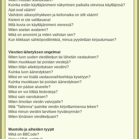
Miten muutan asetuksiani?
Kuinka estän käyttäjänimeni näkymisen paikalla olevissa käyttäjissä?
Ajat ovat väärin!
Vaihdoin aikavyöhykkeen ja kellonaika on silti väärin!
Kieleni ei ole valittavana!
Mitä kuvia on käyttäjänimeni vieressä?
Miten asetan avataren?
Mikä on arvonimi ja miten vaihdan sen?
Kun klikkaan sähköpostilinkkiä, minua pyydetään kirjautumaan?
Viestien lähetyksen ongelmat
Miten luon uuden viestiketjun tai lähetän vastauksen?
Miten muokkaan tai poistan viestejä?
Miten liitän allekirjoituksen viestiini?
Kuinka luon äänestyksen?
Miksi en voi lisätä vastausvaihtoehtoja kyselyyn?
Kuinka muokkaan tai poistan äänestyksen?
Miksi en pääse alueelle?
Miksi en voi liittää tiedostoja?
Miksi sain varoituksen?
Miten ilmoitan viestin valvojalle?
Mitä “Tallenna”-painike viestin kirjoittamisessa tekee?
Miksi minun viestini tarvitsee hyväksynnän?
Miten tönäisen viestiketjuani?
Muotoilu ja aiheiden tyypit
Mikä on BBCode?