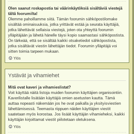
Olen saanut roskapostia tai väärinkäytöksiä sisältäviä viestejä
tältä foorumilta!
Olemme pahoillamme siitä. Tämän foorumin sähköpostilomake
sisältää ominaisuuksia, jotka yrittävät estää ja seurata käyttäjiä,
jotka lähettävät sellaisia viestejä, joten ota yhteyttä foorumin
ylläpitäjään ja lähetä hänelle täysi kopio saamastasi sähköpostista.
On tärkeää, että se sisältää kaikki otsaketiedot sähköpostista,
jotka sisältävät viestin lähettäjän tiedot. Foorumin ylläpitäjä voi
sitten toimia tarpeen mukaan.
Ylös
Ystävät ja vihamiehet
Mitä ovat kaveri ja vihamieslistat?
Voit käyttää näitä listoja muiden foorumin käyttäjien organisointiin.
Kaverilistalle lisätään käyttäjiä omien asetusten kautta. Tämä
auttaa nopeasti näkemään jos he ovat paikalla ja yksityisviestien
lähettämisessä. Teemasta riippuen näiden käyttäjien viestit
saatetaan myös korostaa. Jos lisäät käyttäjän vihamieheksi, kaikki
käyttäjän kirjoittamat viestit piilotetaan oletuksena.
Ylös