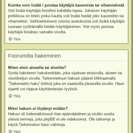
Kuinka voin lisätä / poistaa käyttäjiä kavereista tai vihamiehistä
Voit lisätä käyttäjiä listoihisi kahdella tapaa. Jokaisen käyttäjän
profiilissa on linkki jonka kautta voit lisätä heidät joko kavereihin tai
vihamiehiin. Vaihtoehtoisesti omista asetuksista voit lisätä käyttäjiä
suoraan syöttämällä heidän käyttäjänimen. Voit myös poistaa
käyttäjiä listaltasi samalta sivulta.
Ylös
Foorumilta hakeminen
Miten etsin alueelta tai alueilta?
Syötä hakutermi hakukenttään, joka sijaitsee etusivulla, alueen tai
viestiketjun sivulla. Tarkennettuun hakuun pääset klikkaamalla
“Tarkennettu haku”-linkkiä joka on saatavilla jokaisella sivulla. Haun
sijainti voi riippua käyttämästäsi tyylistä.
Ylös
Miksi hakuni ei löytänyt mitään?
Hakusi oli todennäköisesti liian epämääräinen ja sisälsi useita
yleisiä termejä, joita phpBB ei ole indeksoinut. Ole tarkempi ja
käytä Tarkennetun haun valintoja.
Ylös