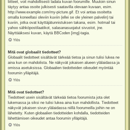
liitteet, voit mahdollisesti ladata kuvan foorumille. Muutoin sinun
täytyy antaa osoite julkisesti saatavilla olevaan kuvaan, esim.
http://www.example.com/my-picture.gif. Et voi antaa osoitetta
omalla koneellasi oleviin kuviin (ellei se ole yleinen palvelin) tai
kuviin, jotka ovat käyttäjätunnistuksen takana, esim. hotmail tai
yahoo sähköpostilaatikot, salasanasuojatut sivustot, jne.
Näyttääksesi kuvan, käytä BBCoden [img]-tagia.
Ylös
Mitä ovat globaalit tiedotteet?
Globaalit tiedotteet sisältävät tärkeää tietoa ja sinun tulisi lukea ne
aina kun on mahdolista. Ne näkyvät jokaisen alueen ylälaidassa ja
omissa asetuksissa. Globaalien tiedotteiden oikeudet myöntää
foorumin ylläpitäjä.
Ylös
Mitä ovat tiedotteet?
Tiedotteet usein sisältävät tärkeää tietoa foorumista jota olet
lukemassa ja siksi ne tulisi lukea aina kun mahdollista. Tiedotteet
näkyvät jokaisen sivun ylälaidassa niillä foorumeilla joihin ne on
lähetetty. Kuten globaalien tiedotteiden kohdalla, tiedotteiden
lähettämisen oikeudet antaa foorumin ylläpitäjä.
Ylös