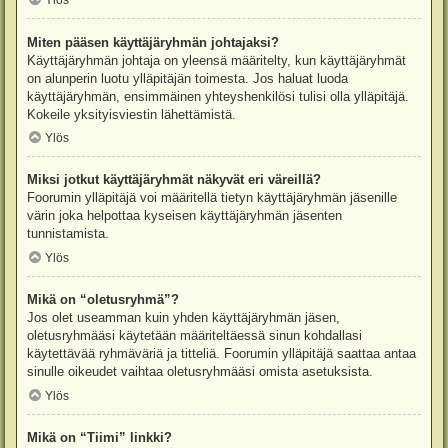
Ylös
Miten pääsen käyttäjäryhmän johtajaksi?
Käyttäjäryhmän johtaja on yleensä määritelty, kun käyttäjäryhmät
on alunperin luotu ylläpitäjän toimesta. Jos haluat luoda
käyttäjäryhmän, ensimmäinen yhteyshenkilösi tulisi olla ylläpitäjä.
Kokeile yksityisviestin lähettämistä.
Ylös
Miksi jotkut käyttäjäryhmät näkyvät eri väreillä?
Foorumin ylläpitäjä voi määritellä tietyn käyttäjäryhmän jäsenille
värin joka helpottaa kyseisen käyttäjäryhmän jäsenten
tunnistamista.
Ylös
Mikä on “oletusryhmä”?
Jos olet useamman kuin yhden käyttäjäryhmän jäsen,
oletusryhmääsi käytetään määriteltäessä sinun kohdallasi
käytettävää ryhmäväriä ja titteliä. Foorumin ylläpitäjä saattaa antaa
sinulle oikeudet vaihtaa oletusryhmääsi omista asetuksista.
Ylös
Mikä on “Tiimi” linkki?