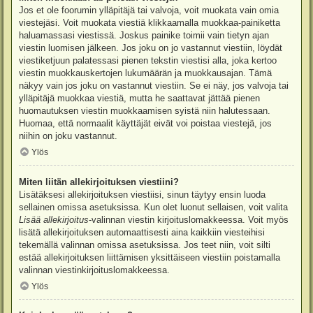
Jos et ole foorumin ylläpitäjä tai valvoja, voit muokata vain omia
viestejäsi. Voit muokata viestiä klikkaamalla muokkaa-painiketta
haluamassasi viestissä. Joskus painike toimii vain tietyn ajan
viestin luomisen jälkeen. Jos joku on jo vastannut viestiin, löydät
viestiketjuun palatessasi pienen tekstin viestisi alla, joka kertoo
viestin muokkauskertojen lukumäärän ja muokkausajan. Tämä
näkyy vain jos joku on vastannut viestiin. Se ei näy, jos valvoja tai
ylläpitäjä muokkaa viestiä, mutta he saattavat jättää pienen
huomautuksen viestin muokkaamisen syistä niin halutessaan.
Huomaa, että normaalit käyttäjät eivät voi poistaa viestejä, jos
niihin on joku vastannut.
Ylös
Miten liitän allekirjoituksen viestiini?
Lisätäksesi allekirjoituksen viestiisi, sinun täytyy ensin luoda
sellainen omissa asetuksissa. Kun olet luonut sellaisen, voit valita
Lisää allekirjoitus
-valinnan viestin kirjoituslomakkeessa. Voit myös
lisätä allekirjoituksen automaattisesti aina kaikkiin viesteihisi
tekemällä valinnan omissa asetuksissa. Jos teet niin, voit silti
estää allekirjoituksen liittämisen yksittäiseen viestiin poistamalla
valinnan viestinkirjoituslomakkeessa.
Ylös