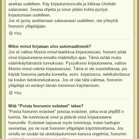
asettaa uudelleen. Käy kirjautumissivulla ja klikkaa
Unohdin
salasanani
. Seuraa ohjeita ja sinun pitäisi kohta pystyä
kirjautumaan uudelleen.
Jos et pysty asettamaan salasanaasi uudelleen, ota yhteyttä
foorumin ylläpitäjään.
Ylös
Miksi minut kirjataan ulos automaattisesti?
Jos et valitse
Muista minut
-laatikkoa kirjautuessasi, foorumi pitää
sinut kirjautuneena ennalta määritellyn ajan. Tämä estää muita
väärinkäyttämästä tunnuksiasi. Pysyäksesi kirjautuneena, valitse
Muista minut
-valinta kirjautuessasi. Tämä ei ole suositeltavaa, jos
käytät foorumia jaetulta koneelta, esim. kirjastossa, nettikahvilassa
tai koulun tietokoneluokassa. Jos et näe tätä valintaa, foorumin
ylläpitäjä on estänyt tämän toiminnon käyttämisen.
Ylös
Mitä “Poista foorumin evästeet” tekee?
“Poista foorumin evästeet” poistaa evästeet, jotka ovat phpBB:n
luomia. Ne tunnistavat sinut ja pitävät sinut kirjautuneena
foorumille. Evästeet tarjoavat myös toimintoja, kuten luettujen
seurantaa, jos ne ovat foorumin ylläpitäjän käyttöönottamia. Jos
sinulla on sisään tai uloskirjautumisen kanssa ongelmia, foorumin