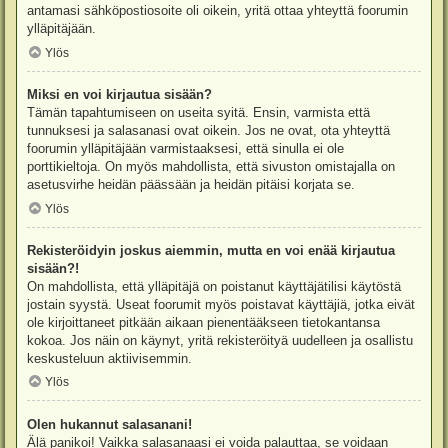
antamasi sähköpostiosoite oli oikein, yritä ottaa yhteyttä foorumin
ylläpitäjään.
Ylös
Miksi en voi kirjautua sisään?
Tämän tapahtumiseen on useita syitä. Ensin, varmista että
tunnuksesi ja salasanasi ovat oikein. Jos ne ovat, ota yhteyttä
foorumin ylläpitäjään varmistaaksesi, että sinulla ei ole
porttikieltoja. On myös mahdollista, että sivuston omistajalla on
asetusvirhe heidän päässään ja heidän pitäisi korjata se.
Ylös
Rekisteröidyin joskus aiemmin, mutta en voi enää kirjautua
sisään?!
On mahdollista, että ylläpitäjä on poistanut käyttäjätilisi käytöstä
jostain syystä. Useat foorumit myös poistavat käyttäjiä, jotka eivät
ole kirjoittaneet pitkään aikaan pienentääkseen tietokantansa
kokoa. Jos näin on käynyt, yritä rekisteröityä uudelleen ja osallistu
keskusteluun aktiivisemmin.
Ylös
Olen hukannut salasanani!
Älä panikoi! Vaikka salasanaasi ei voida palauttaa, se voidaan