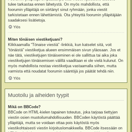
tulee tarkastaa ennen lähetystä. On myös mahdollista, että
foorumin ylläpitäjä on siirtänyt sinut ryhmään, jonka viestit
tarkistetaan ennen lähettämistä. Ota yhteyttä foorumin ylläpitäjään
saadaksesi lisätietoja.
Ylös
Miten tönäisen viestiketjuani?
Klikkaamalla “Tönaise viestiä” -linkkiä, kun katselet sitä, voit
“tönäistä” viestiketjua alueen ensimmäisen sivun yläosaan. Jos et
näe tätä, viestiketjujen tönäiseminen ei ole sallittua tai aika joka
viestiketjujen tönäisemisen välillä vaaditaan ei ole vielä kulunut. On
myös mahdollista nostaa viestiketjua vastaamalla siihen, mutta
varmista että noudatat foorumin sääntöjä jos päätät tehdä niin.
Ylös
Muotoilu ja aiheiden tyypit
Mikä on BBCode?
BBCode on HTML-kielen tapainen toteutus, joka tarjoaa tiettyjen
viestin osien muotoilumahdollisuuden. BBCoden käytöstä päättää
ylläpitäjä, mutta se voidaan ottaa pois käytöstä myös
viestikohtaisesti viestin kirjoituslomakkeella. BBCode itsessään on