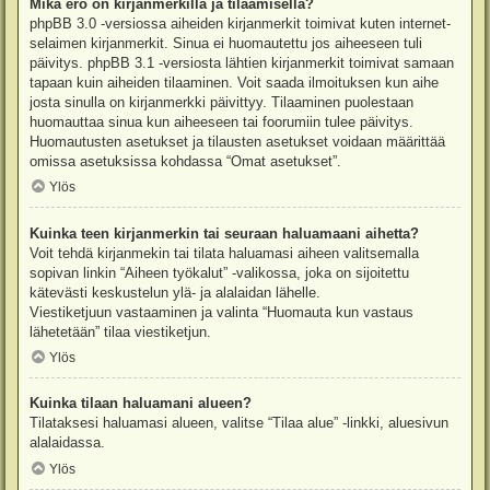
Mikä ero on kirjanmerkillä ja tilaamisella?
phpBB 3.0 -versiossa aiheiden kirjanmerkit toimivat kuten internet-
selaimen kirjanmerkit. Sinua ei huomautettu jos aiheeseen tuli
päivitys. phpBB 3.1 -versiosta lähtien kirjanmerkit toimivat samaan
tapaan kuin aiheiden tilaaminen. Voit saada ilmoituksen kun aihe
josta sinulla on kirjanmerkki päivittyy. Tilaaminen puolestaan
huomauttaa sinua kun aiheeseen tai foorumiin tulee päivitys.
Huomautusten asetukset ja tilausten asetukset voidaan määrittää
omissa asetuksissa kohdassa “Omat asetukset”.
Ylös
Kuinka teen kirjanmerkin tai seuraan haluamaani aihetta?
Voit tehdä kirjanmekin tai tilata haluamasi aiheen valitsemalla
sopivan linkin “Aiheen työkalut” -valikossa, joka on sijoitettu
kätevästi keskustelun ylä- ja alalaidan lähelle.
Viestiketjuun vastaaminen ja valinta “Huomauta kun vastaus
lähetetään” tilaa viestiketjun.
Ylös
Kuinka tilaan haluamani alueen?
Tilataksesi haluamasi alueen, valitse “Tilaa alue” -linkki, aluesivun
alalaidassa.
Ylös