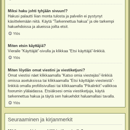
Miksi haku johti tyhjään sivuun!?
Hakusi palautti liian monta tulosta ja palvelin ei pystynyt
käsittelemään niitä. Käytä “Tarkennettua hakua” ja ole tarkempi
hakuehdoissa ja alueissa joilta etsit.
Ylös
Miten etsin käyttäjiä?
Vieraile “Käyttäjät”-sivulla ja klikkaa “Etsi käyttäjä”-linkkiä.
Ylös
Miten löydän omat viestini ja viestiketjuni?
Omat viestisi näet klikkaamalla “Katso omia viestejäsi”-linkkiä
omissa asetuksissa tai klikkaamalla “Etsi käyttäjän viesteistä”-
linkkiä omalla profiilisivullasi tai klikkaamalla “Pikalinkit”-valikkoa
foorumin ylälaidassa. Etsiäksesi omia viestiketjuja, käytä
tarkennettua hakua ja täytä sen hakuehdot haluamallasi tavalla.
Ylös
Seuraaminen ja kirjanmerkit