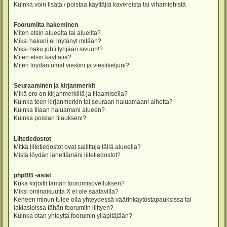
Kuinka voin lisätä / poistaa käyttäjiä kavereista tai vihamiehistä
Foorumilta hakeminen
Miten etsin alueelta tai alueilta?
Miksi hakuni ei löytänyt mitään?
Miksi haku johti tyhjään sivuun!?
Miten etsin käyttäjiä?
Miten löydän omat viestini ja viestiketjuni?
Seuraaminen ja kirjanmerkit
Mikä ero on kirjanmerkillä ja tilaamisella?
Kuinka teen kirjanmerkin tai seuraan haluamaani aihetta?
Kuinka tilaan haluamani alueen?
Kuinka poistan tilaukseni?
Liitetiedostot
Mitkä liitetiedostot ovat sallittuja tällä alueella?
Mistä löydän lähettämäni liitetiedostot?
phpBB -asiat
Kuka kirjoitti tämän foorumisovelluksen?
Miksi ominaisuutta X ei ole saatavilla?
Keneen minun tulee olla yhteydessä väärinkäytöstapauksissa tai
lakiasioissa tähän foorumiin liittyen?
Kuinka otan yhteyttä foorumin ylläpitäjään?