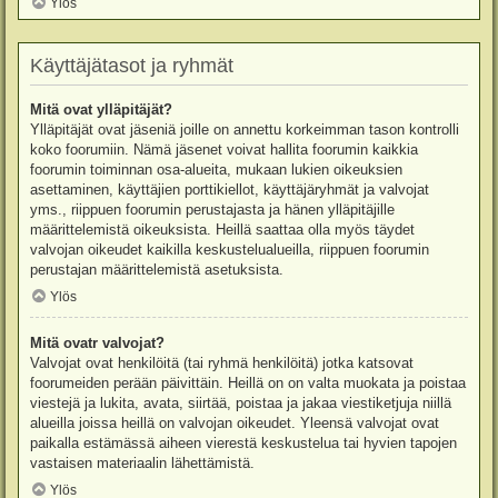
Ylös
Käyttäjätasot ja ryhmät
Mitä ovat ylläpitäjät?
Ylläpitäjät ovat jäseniä joille on annettu korkeimman tason kontrolli
koko foorumiin. Nämä jäsenet voivat hallita foorumin kaikkia
foorumin toiminnan osa-alueita, mukaan lukien oikeuksien
asettaminen, käyttäjien porttikiellot, käyttäjäryhmät ja valvojat
yms., riippuen foorumin perustajasta ja hänen ylläpitäjille
määrittelemistä oikeuksista. Heillä saattaa olla myös täydet
valvojan oikeudet kaikilla keskustelualueilla, riippuen foorumin
perustajan määrittelemistä asetuksista.
Ylös
Mitä ovatr valvojat?
Valvojat ovat henkilöitä (tai ryhmä henkilöitä) jotka katsovat
foorumeiden perään päivittäin. Heillä on on valta muokata ja poistaa
viestejä ja lukita, avata, siirtää, poistaa ja jakaa viestiketjuja niillä
alueilla joissa heillä on valvojan oikeudet. Yleensä valvojat ovat
paikalla estämässä aiheen vierestä keskustelua tai hyvien tapojen
vastaisen materiaalin lähettämistä.
Ylös