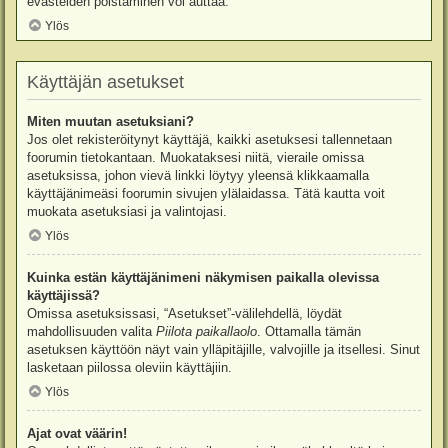
evästeiden poistaminen voi auttaa.
Ylös
Käyttäjän asetukset
Miten muutan asetuksiani?
Jos olet rekisteröitynyt käyttäjä, kaikki asetuksesi tallennetaan
foorumin tietokantaan. Muokataksesi niitä, vieraile omissa
asetuksissa, johon vievä linkki löytyy yleensä klikkaamalla
käyttäjänimeäsi foorumin sivujen ylälaidassa. Tätä kautta voit
muokata asetuksiasi ja valintojasi.
Ylös
Kuinka estän käyttäjänimeni näkymisen paikalla olevissa
käyttäjissä?
Omissa asetuksissasi, “Asetukset”-välilehdellä, löydät
mahdollisuuden valita
Piilota paikallaolo
. Ottamalla tämän
asetuksen käyttöön näyt vain ylläpitäjille, valvojille ja itsellesi. Sinut
lasketaan piilossa oleviin käyttäjiin.
Ylös
Ajat ovat väärin!