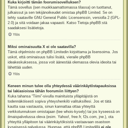
Kuka kirjoitti tämän foorumisovelluksen?
Tämä sovellus (sen muokkaamattomassa tilassa) on tuottanut,
julkaissut ja sen tekijänoikeudet omistaa
phpBB Limited
. Se on
tehty saataville GNU General Public Licensenssin, versiolla 2 (GPL-
2.0) ja sitä voidaan jakaa vapaasti. Katso
Tietoja phpBB:stä
saadaksesi lisätietoja.
Ylös
Miksi ominaisuutta X ei ole saatavilla?
Tämä ohjelmisto on phpBB Limitedin kirjoittama ja lisensoima. Jos
uskot, että ominaisuus tulisi lisätä, vieraile
phpBB
ideakeskuksessa
, jossa voit äänestää olemassa olevia ideoita tai
lähettää uuden.
Ylös
Keneen minun tulee olla yhteydessä väärinkäytöstapauksissa
tai lakiasioissa tähän foorumiin liittyen?
Kuka tahansa “Tiimi”-sivulla mainituista ylläpitäjistä on
todennäköisesti sopiva yhteyshenkilö valituksillesi. Jos et tätä
kautta saa vastausta, sinun kannattaa ottaa yhteyttä
verkkotunnuksen omistajaan (tee
whois-kysely
) tai jos kyseessä on
ilmaispalvelussa oleva (esim. Yahoo!, free.fr, f2s.com, jne.), ota
yhteyttä ylläpitoon tai väärinkäytöksistä vastaavaan osastoon
kyseisessä palvelussa. Huomaa, että phpBB Limitedillä
ei ole