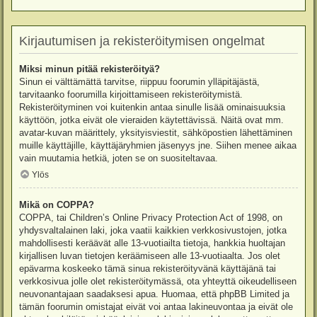
Kirjautumisen ja rekisteröitymisen ongelmat
Miksi minun pitää rekisteröityä?
Sinun ei välttämättä tarvitse, riippuu foorumin ylläpitäjästä,
tarvitaanko foorumilla kirjoittamiseen rekisteröitymistä.
Rekisteröityminen voi kuitenkin antaa sinulle lisää ominaisuuksia
käyttöön, jotka eivät ole vieraiden käytettävissä. Näitä ovat mm.
avatar-kuvan määrittely, yksityisviestit, sähköpostien lähettäminen
muille käyttäjille, käyttäjäryhmien jäsenyys jne. Siihen menee aikaa
vain muutamia hetkiä, joten se on suositeltavaa.
Ylös
Mikä on COPPA?
COPPA, tai Children’s Online Privacy Protection Act of 1998, on
yhdysvaltalainen laki, joka vaatii kaikkien verkkosivustojen, jotka
mahdollisesti keräävät alle 13-vuotiailta tietoja, hankkia huoltajan
kirjallisen luvan tietojen keräämiseen alle 13-vuotiaalta. Jos olet
epävarma koskeeko tämä sinua rekisteröityvänä käyttäjänä tai
verkkosivua jolle olet rekisteröitymässä, ota yhteyttä oikeudelliseen
neuvonantajaan saadaksesi apua. Huomaa, että phpBB Limited ja
tämän foorumin omistajat eivät voi antaa lakineuvontaa ja eivät ole