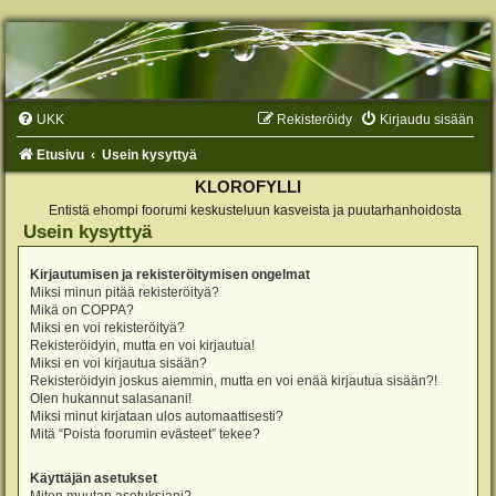
UKK
Rekisteröidy
Kirjaudu sisään
Etusivu
Usein kysyttyä
KLOROFYLLI
Entistä ehompi foorumi keskusteluun kasveista ja puutarhanhoidosta
Usein kysyttyä
Kirjautumisen ja rekisteröitymisen ongelmat
Miksi minun pitää rekisteröityä?
Mikä on COPPA?
Miksi en voi rekisteröityä?
Rekisteröidyin, mutta en voi kirjautua!
Miksi en voi kirjautua sisään?
Rekisteröidyin joskus aiemmin, mutta en voi enää kirjautua sisään?!
Olen hukannut salasanani!
Miksi minut kirjataan ulos automaattisesti?
Mitä “Poista foorumin evästeet” tekee?
Käyttäjän asetukset