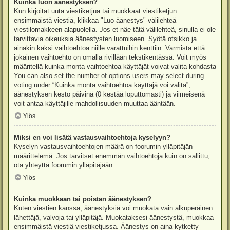
Kuinka luon äänestyksen?
Kun kirjoitat uuta viestiketjua tai muokkaat viestiketjun
ensimmäistä viestiä, klikkaa "Luo äänestys"-välilehteä
viestilomakkeen alapuolella. Jos et näe tätä välilehteä, sinulla ei ole
tarvittavia oikeuksia äänestysten luomiseen. Syötä otsikko ja
ainakin kaksi vaihtoehtoa niille varattuihin kenttiin. Varmista että
jokainen vaihtoehto on omalla rivillään tekstikentässä. Voit myös
määritellä kuinka monta vaihtoehtoa käyttäjät voivat valita kohdasta
You can also set the number of options users may select during
voting under “Kuinka monta vaihtoehtoa käyttäjä voi valita”,
äänestyksen kesto päivinä (0 kestää loputtomasti) ja viimeisenä
voit antaa käyttäjille mahdollisuuden muuttaa ääntään.
Ylös
Miksi en voi lisätä vastausvaihtoehtoja kyselyyn?
Kyselyn vastausvaihtoehtojen määrä on foorumin ylläpitäjän
määrittelemä. Jos tarvitset enemmän vaihtoehtoja kuin on sallittu,
ota yhteyttä foorumin ylläpitäjään.
Ylös
Kuinka muokkaan tai poistan äänestyksen?
Kuten viestien kanssa, äänestyksiä voi muokata vain alkuperäinen
lähettäjä, valvoja tai ylläpitäjä. Muokataksesi äänestystä, muokkaa
ensimmäistä viestiä viestiketjussa. Äänestys on aina kytketty