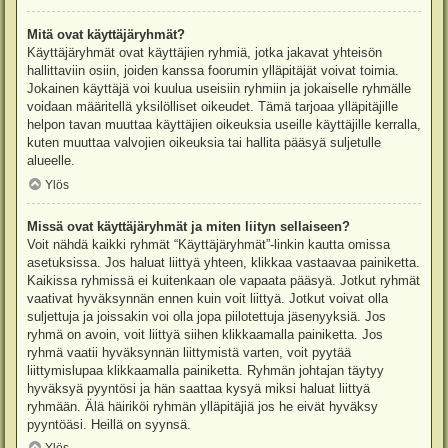
Mitä ovat käyttäjäryhmät?
Käyttäjäryhmät ovat käyttäjien ryhmiä, jotka jakavat yhteisön
hallittaviin osiin, joiden kanssa foorumin ylläpitäjät voivat toimia.
Jokainen käyttäjä voi kuulua useisiin ryhmiin ja jokaiselle ryhmälle
voidaan määritellä yksilölliset oikeudet. Tämä tarjoaa ylläpitäjille
helpon tavan muuttaa käyttäjien oikeuksia useille käyttäjille kerralla,
kuten muuttaa valvojien oikeuksia tai hallita pääsyä suljetulle
alueelle.
Ylös
Missä ovat käyttäjäryhmät ja miten liityn sellaiseen?
Voit nähdä kaikki ryhmät “Käyttäjäryhmät”-linkin kautta omissa
asetuksissa. Jos haluat liittyä yhteen, klikkaa vastaavaa painiketta.
Kaikissa ryhmissä ei kuitenkaan ole vapaata pääsyä. Jotkut ryhmät
vaativat hyväksynnän ennen kuin voit liittyä. Jotkut voivat olla
suljettuja ja joissakin voi olla jopa piilotettuja jäsenyyksiä. Jos
ryhmä on avoin, voit liittyä siihen klikkaamalla painiketta. Jos
ryhmä vaatii hyväksynnän liittymistä varten, voit pyytää
liittymislupaa klikkaamalla painiketta. Ryhmän johtajan täytyy
hyväksyä pyyntösi ja hän saattaa kysyä miksi haluat liittyä
ryhmään. Älä häiriköi ryhmän ylläpitäjiä jos he eivät hyväksy
pyyntöäsi. Heillä on syynsä.