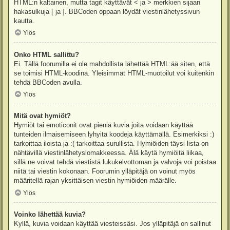
HTML:n kaltainen, mutta tagit käyttävät < ja > merkkien sijaan
hakasulkuja [ ja ]. BBCoden oppaan löydät viestinlähetyssivun
kautta.
Ylös
Onko HTML sallittu?
Ei. Tällä foorumilla ei ole mahdollista lähettää HTML:ää siten, että
se toimisi HTML-koodina. Yleisimmät HTML-muotoilut voi kuitenkin
tehdä BBCoden avulla.
Ylös
Mitä ovat hymiöt?
Hymiöt tai emoticonit ovat pieniä kuvia joita voidaan käyttää
tunteiden ilmaisemiseen lyhyitä koodeja käyttämällä. Esimerkiksi :)
tarkoittaa iloista ja :( tarkoittaa surullista. Hymiöiden täysi lista on
nähtävillä viestinlähetyslomakkeessa. Älä käytä hymiöitä liikaa,
sillä ne voivat tehdä viestistä lukukelvottoman ja valvoja voi poistaa
niitä tai viestin kokonaan. Foorumin ylläpitäjä on voinut myös
määritellä rajan yksittäisen viestin hymiöiden määrälle.
Ylös
Voinko lähettää kuvia?
Kyllä, kuvia voidaan käyttää viesteissäsi. Jos ylläpitäjä on sallinut