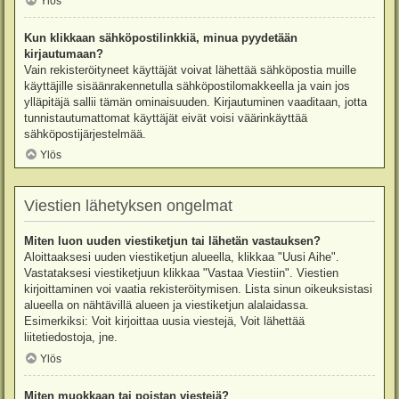
Ylös
Kun klikkaan sähköpostilinkkiä, minua pyydetään
kirjautumaan?
Vain rekisteröityneet käyttäjät voivat lähettää sähköpostia muille
käyttäjille sisäänrakennetulla sähköpostilomakkeella ja vain jos
ylläpitäjä sallii tämän ominaisuuden. Kirjautuminen vaaditaan, jotta
tunnistautumattomat käyttäjät eivät voisi väärinkäyttää
sähköpostijärjestelmää.
Ylös
Viestien lähetyksen ongelmat
Miten luon uuden viestiketjun tai lähetän vastauksen?
Aloittaaksesi uuden viestiketjun alueella, klikkaa "Uusi Aihe".
Vastataksesi viestiketjuun klikkaa "Vastaa Viestiin". Viestien
kirjoittaminen voi vaatia rekisteröitymisen. Lista sinun oikeuksistasi
alueella on nähtävillä alueen ja viestiketjun alalaidassa.
Esimerkiksi: Voit kirjoittaa uusia viestejä, Voit lähettää
liitetiedostoja, jne.
Ylös
Miten muokkaan tai poistan viestejä?