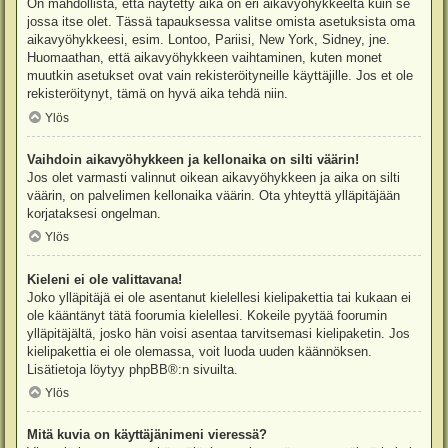
On mahdollista, että näytetty aika on eri aikavyöhykkeeltä kuin se
jossa itse olet. Tässä tapauksessa valitse omista asetuksista oma
aikavyöhykkeesi, esim. Lontoo, Pariisi, New York, Sidney, jne.
Huomaathan, että aikavyöhykkeen vaihtaminen, kuten monet
muutkin asetukset ovat vain rekisteröityneille käyttäjille. Jos et ole
rekisteröitynyt, tämä on hyvä aika tehdä niin.
Ylös
Vaihdoin aikavyöhykkeen ja kellonaika on silti väärin!
Jos olet varmasti valinnut oikean aikavyöhykkeen ja aika on silti
väärin, on palvelimen kellonaika väärin. Ota yhteyttä ylläpitäjään
korjataksesi ongelman.
Ylös
Kieleni ei ole valittavana!
Joko ylläpitäjä ei ole asentanut kielellesi kielipakettia tai kukaan ei
ole kääntänyt tätä foorumia kielellesi. Kokeile pyytää foorumin
ylläpitäjältä, josko hän voisi asentaa tarvitsemasi kielipaketin. Jos
kielipakettia ei ole olemassa, voit luoda uuden käännöksen.
Lisätietoja löytyy
phpBB
®:n sivuilta.
Ylös
Mitä kuvia on käyttäjänimeni vieressä?