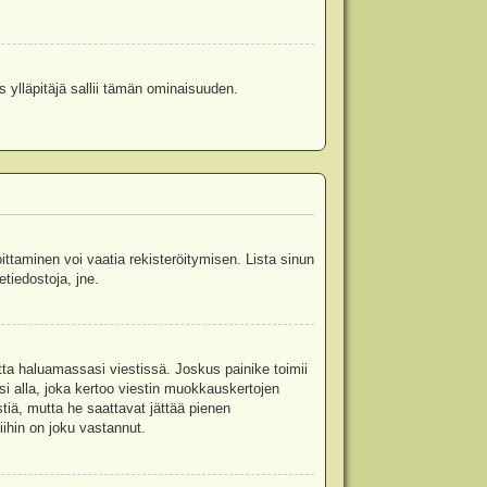
s ylläpitäjä sallii tämän ominaisuuden.
oittaminen voi vaatia rekisteröitymisen. Lista sinun
etiedostoja, jne.
etta haluamassasi viestissä. Joskus painike toimii
isi alla, joka kertoo viestin muokkauskertojen
tiä, mutta he saattavat jättää pienen
ihin on joku vastannut.