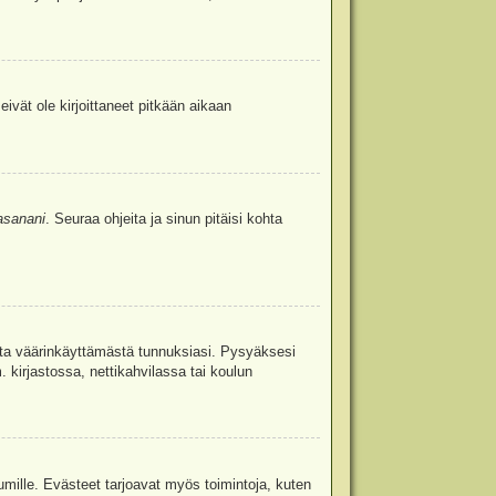
eivät ole kirjoittaneet pitkään aikaan
asanani
. Seuraa ohjeita ja sinun pitäisi kohta
uita väärinkäyttämästä tunnuksiasi. Pysyäksesi
. kirjastossa, nettikahvilassa tai koulun
umille. Evästeet tarjoavat myös toimintoja, kuten