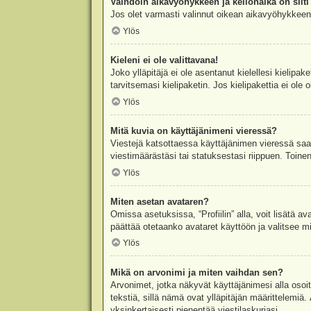
Vaihdoin aikavyöhykkeen ja kellonaika on silti 
Jos olet varmasti valinnut oikean aikavyöhykkeen j
Ylös
Kieleni ei ole valittavana!
Joko ylläpitäjä ei ole asentanut kielellesi kielipak
tarvitsemasi kielipaketin. Jos kielipakettia ei ol
Ylös
Mitä kuvia on käyttäjänimeni vieressä?
Viestejä katsottaessa käyttäjänimen vieressä saatt
viestimäärästäsi tai statuksestasi riippuen. Toinen
Ylös
Miten asetan avataren?
Omissa asetuksissa, “Profiilin” alla, voit lisätä a
päättää otetaanko avataret käyttöön ja valitsee mit
Ylös
Mikä on arvonimi ja miten vaihdan sen?
Arvonimet, jotka näkyvät käyttäjänimesi alla osoitt
tekstiä, sillä nämä ovat ylläpitäjän määrittelemiä.
yksinkertaisesti pienentää viestilaskuriasi.