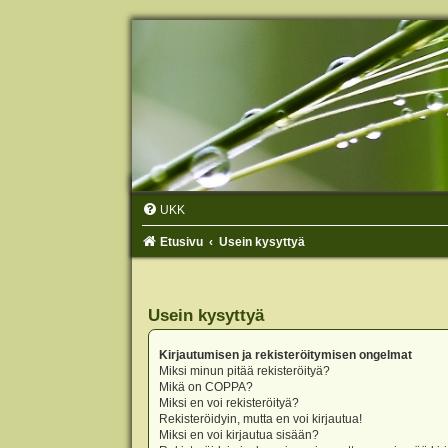
UKK
Etusivu
Usein kysyttyä
Usein kysyttyä
Kirjautumisen ja rekisteröitymisen ongelmat
Miksi minun pitää rekisteröityä?
Mikä on COPPA?
Miksi en voi rekisteröityä?
Rekisteröidyin, mutta en voi kirjautua!
Miksi en voi kirjautua sisään?