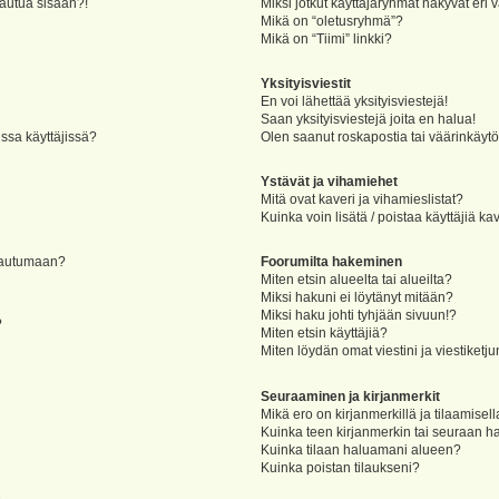
jautua sisään?!
Miksi jotkut käyttäjäryhmät näkyvät eri v
Mikä on “oletusryhmä”?
Mikä on “Tiimi” linkki?
Yksityisviestit
En voi lähettää yksityisviestejä!
Saan yksityisviestejä joita en halua!
ssa käyttäjissä?
Olen saanut roskapostia tai väärinkäytöks
Ystävät ja vihamiehet
Mitä ovat kaveri ja vihamieslistat?
Kuinka voin lisätä / poistaa käyttäjiä ka
rjautumaan?
Foorumilta hakeminen
Miten etsin alueelta tai alueilta?
Miksi hakuni ei löytänyt mitään?
Miksi haku johti tyhjään sivuun!?
?
Miten etsin käyttäjiä?
Miten löydän omat viestini ja viestiketju
Seuraaminen ja kirjanmerkit
Mikä ero on kirjanmerkillä ja tilaamisel
Kuinka teen kirjanmerkin tai seuraan h
Kuinka tilaan haluamani alueen?
Kuinka poistan tilaukseni?