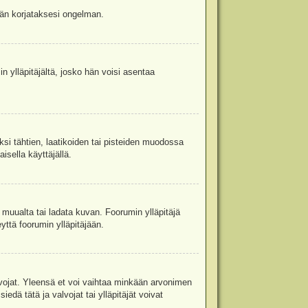
jään korjataksesi ongelman.
in ylläpitäjältä, josko hän voisi asentaa
ksi tähtien, laatikoiden tai pisteiden muodossa
isella käyttäjällä.
a muualta tai ladata kuvan. Foorumin ylläpitäjä
yttä foorumin ylläpitäjään.
valvojat. Yleensä et voi vaihtaa minkään arvonimen
edä tätä ja valvojat tai ylläpitäjät voivat