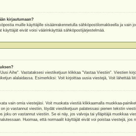
ään kirjautumaan?
köpostia muille käyttäjille sisäänrakennetulla sähköpostilomakkeella ja vain jo
 käyttäjät eivät voisi väärinkäyttää sähköpostijärjestelmää.
auksen?
"Uusi Aihe". Vastataksesi viestiketjuun klikkaa "Vastaa Viestiin". Viestien kirj
ketjun alalaidassa. Esimerkiksi: Voit kirjoittaa uusia viestejä, Voit lähettää liit
uokata vain omia viestejäsi. Voit muokata viestiä klikkaamalla muokkaa-painik
 on jo vastannut viestiin, löydät viestiketjuun palatessasi pienen tekstin viest
oku on vastannut viestiin. Se ei näy, jos valvoja tai ylläpitäjä muokkaa vies
utessaan. Huomaa, että normaalit käyttäjät eivät voi poistaa viestejä, jos ni