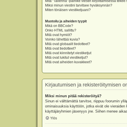
Mitä “Tallenna”-painike viestin kirjoittamisessa tekee
Miksi minun viestini tarvitsee hyväksynnän?
Miten tönäisen viestiketjuani?
Muotoilu ja aiheiden tyypit
Mikä on BBCode?
Onko HTML sallittu?
Mitä ovat hymiöt?
Voinko lähettää kuvia?
Mitä ovat globaalit tiedotteet?
Mitä ovat tiedotteet?
Mitä ovat kiinnitetyt viestiketjut
Mitä ovat lukitut viestiketjut?
Mitä ovat aiheiden kuvakkeet?
Kirjautumisen ja rekisteröitymisen 
Miksi minun pitää rekisteröityä?
Sinun ei välttämättä tarvitse, riippuu foorumin yllä
ominaisuuksia käyttöön, jotka eivät ole vieraiden 
käyttäjäryhmien jäsenyys jne. Siihen menee aikaa
Ylös