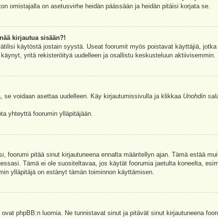
ston omistajalla on asetusvirhe heidän päässään ja heidän pitäisi korjata se.
nää kirjautua sisään?!
jätilisi käytöstä jostain syystä. Useat foorumit myös poistavat käyttäjiä, jotka 
äynyt, yritä rekisteröityä uudelleen ja osallistu keskusteluun aktiivisemmin.
, se voidaan asettaa uudelleen. Käy kirjautumissivulla ja klikkaa
Unohdin sal
a yhteyttä foorumin ylläpitäjään.
asi, foorumi pitää sinut kirjautuneena ennalta määritellyn ajan. Tämä estää m
tuessasi. Tämä ei ole suositeltavaa, jos käytät foorumia jaetulta koneelta, esim
umin ylläpitäjä on estänyt tämän toiminnon käyttämisen.
 ovat phpBB:n luomia. Ne tunnistavat sinut ja pitävät sinut kirjautuneena foor