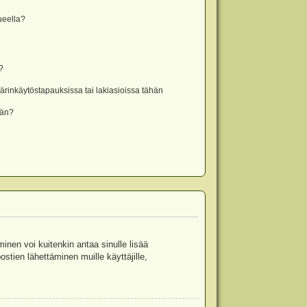
lueella?
?
rinkäytöstapauksissa tai lakiasioissa tähän
ään?
minen voi kuitenkin antaa sinulle lisää
stien lähettäminen muille käyttäjille,