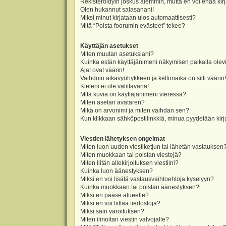
Rekisteröidyin joskus aiemmin, mutta en voi enää kir
Olen hukannut salasanani!
Miksi minut kirjataan ulos automaattisesti?
Mitä “Poista foorumin evästeet” tekee?
Käyttäjän asetukset
Miten muutan asetuksiani?
Kuinka estän käyttäjänimeni näkymisen paikalla olevi
Ajat ovat väärin!
Vaihdoin aikavyöhykkeen ja kellonaika on silti väärin!
Kieleni ei ole valittavana!
Mitä kuvia on käyttäjänimeni vieressä?
Miten asetan avataren?
Mikä on arvonimi ja miten vaihdan sen?
Kun klikkaan sähköpostilinkkiä, minua pyydetään ki
Viestien lähetyksen ongelmat
Miten luon uuden viestiketjun tai lähetän vastauksen
Miten muokkaan tai poistan viestejä?
Miten liitän allekirjoituksen viestiini?
Kuinka luon äänestyksen?
Miksi en voi lisätä vastausvaihtoehtoja kyselyyn?
Kuinka muokkaan tai poistan äänestyksen?
Miksi en pääse alueelle?
Miksi en voi liittää tiedostoja?
Miksi sain varoituksen?
Miten ilmoitan viestin valvojalle?