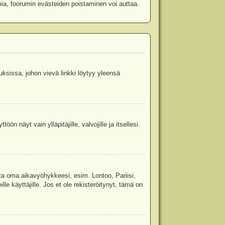
mia, foorumin evästeiden poistaminen voi auttaa.
uksissa, johon vievä linkki löytyy yleensä
ön näyt vain ylläpitäjille, valvojille ja itsellesi.
sta oma aikavyöhykkeesi, esim. Lontoo, Pariisi,
 käyttäjille. Jos et ole rekisteröitynyt, tämä on