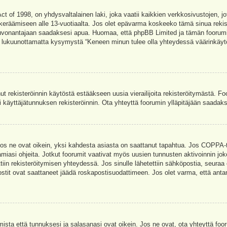
t of 1998, on yhdysvaltalainen laki, joka vaatii kaikkien verkkosivustojen, jot
jen keräämiseen alle 13-vuotiaalta. Jos olet epävarma koskeeko tämä sinua rekis
euvonantajaan saadaksesi apua. Huomaa, että phpBB Limited ja tämän foorumin 
a, lukuunottamatta kysymystä “Keneen minun tulee olla yhteydessä väärinkäytö
nut rekisteröinnin käytöstä estääkseen uusia vierailijoita rekisteröitymästä. F
asi käyttäjätunnuksen rekisteröinnin. Ota yhteyttä foorumin ylläpitäjään saadak
Jos ne ovat oikein, yksi kahdesta asiasta on saattanut tapahtua. Jos COPPA-tuk
amiasi ohjeita. Jotkut foorumit vaativat myös uusien tunnusten aktivoinnin joko
ttiin rekisteröitymisen yhteydessä. Jos sinulle lähetettiin sähköpostia, seuraa
stit ovat saattaneet jäädä roskapostisuodattimeen. Jos olet varma, että antam
ta että tunnuksesi ja salasanasi ovat oikein. Jos ne ovat, ota yhteyttä fooru