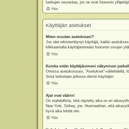
luettujen seurantaa, jos ne ovat foorumin ylläpit
Ylös
Käyttäjän asetukset
Miten muutan asetuksiani?
Jos olet rekisteröitynyt käyttäjä, kaikki asetukse
klikkaamalla käyttäjänimeäsi foorumin sivujen yläl
Ylös
Kuinka estän käyttäjänimeni näkymisen paikall
Omissa asetuksissasi, “Asetukset”-välilehdellä, l
Sinut lasketaan piilossa oleviin käyttäjiin.
Ylös
Ajat ovat väärin!
On mahdollista, että näytetty aika on eri aikavyö
New York, Sidney, jne. Huomaathan, että aikavyöhy
hyvä aika tehdä niin.
Ylös