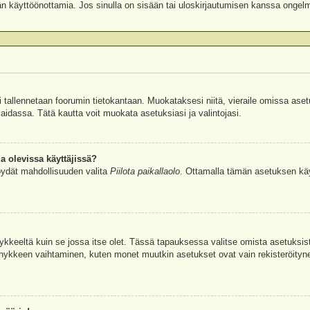
äjän käyttöönottamia. Jos sinulla on sisään tai uloskirjautumisen kanssa ongel
si tallennetaan foorumin tietokantaan. Muokataksesi niitä, vieraile omissa aset
aidassa. Tätä kautta voit muokata asetuksiasi ja valintojasi.
a olevissa käyttäjissä?
öydät mahdollisuuden valita
Piilota paikallaolo
. Ottamalla tämän asetuksen käyttö
hykkeeltä kuin se jossa itse olet. Tässä tapauksessa valitse omista asetuksi
kkeen vaihtaminen, kuten monet muutkin asetukset ovat vain rekisteröityneille