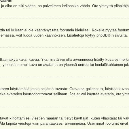
väärin!
a aika on silti väärin, on palvelimen kellonaika väärin. Ota yhteyttä ylläpitä
ettia tai kukaan ei ole kääntänyt tätä foorumia kielellesi. Kokeile pyytää foorum
e olemassa, voit luoda uuden käännöksen. Lisätietoja löytyy
phpBB
®:n sivuilta.
aa näkyä kaksi kuvaa. Yksi niistä voi olla arvonimeesi liitetty kuva esimerki
, yleensä isompi kuva on avatar ja on yleensä uniikki tai henkilökohtainen joka
vataren käyttämällä jotain neljästä tavasta: Gravatar, galleriasta, käyttää kuva
kä avatarien käyttöönottotavat sallitaan. Jos et voi käyttää avataria, ota yhte
avat kirjoittamiesi viestien määrän tai tietyt käyttäjät, kuten ylläpitäjät tai 
 Älä kirjoita viestejä vain parantaaksesi arvonimeäsi. Useimmat foorumit eivät si