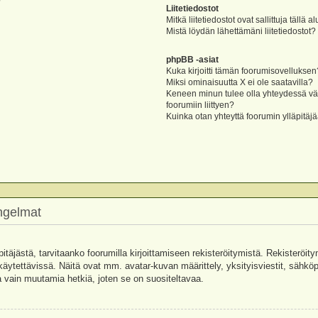
?
Liitetiedostot
Mitkä liitetiedostot ovat sallittuja tällä a
Mistä löydän lähettämäni liitetiedostot?
phpBB -asiat
Kuka kirjoitti tämän foorumisovelluksen
Miksi ominaisuutta X ei ole saatavilla?
Keneen minun tulee olla yhteydessä vää
foorumiin liittyen?
Kuinka otan yhteyttä foorumin ylläpitäj
ongelmat
pitäjästä, tarvitaanko foorumilla kirjoittamiseen rekisteröitymistä. Rekisteröity
käytettävissä. Näitä ovat mm. avatar-kuvan määrittely, yksityisviestit, sähköpo
 vain muutamia hetkiä, joten se on suositeltavaa.