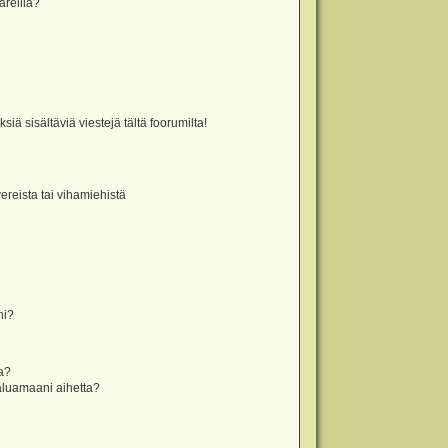
äreillä?
iä sisältäviä viestejä tältä foorumilta!
vereista tai vihamiehistä
ni?
la?
aluamaani aihetta?