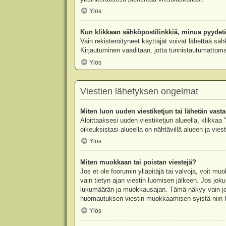
Ylös
Kun klikkaan sähköpostilinkkiä, minua pyydet
Vain rekisteröityneet käyttäjät voivat lähettää säh
Kirjautuminen vaaditaan, jotta tunnistautumattomat
Ylös
Viestien lähetyksen ongelmat
Miten luon uuden viestiketjun tai lähetän vast
Aloittaaksesi uuden viestiketjun alueella, klikkaa 
oikeuksistasi alueella on nähtävillä alueen ja viesti
Ylös
Miten muokkaan tai poistan viestejä?
Jos et ole foorumin ylläpitäjä tai valvoja, voit m
vain tietyn ajan viestin luomisen jälkeen. Jos joku
lukumäärän ja muokkausajan. Tämä näkyy vain jos j
huomautuksen viestin muokkaamisen syistä niin hal
Ylös