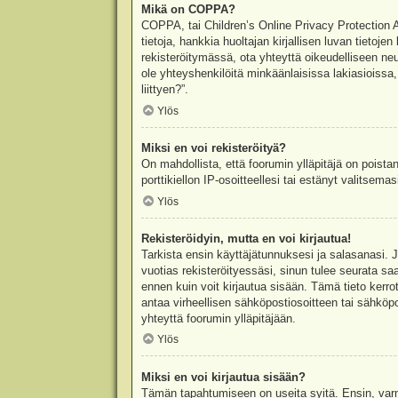
Mikä on COPPA?
COPPA, tai Children’s Online Privacy Protection Ac
tietoja, hankkia huoltajan kirjallisen luvan tieto
rekisteröitymässä, ota yhteyttä oikeudelliseen n
ole yhteyshenkilöitä minkäänlaisissa lakiasioiss
liittyen?”.
Ylös
Miksi en voi rekisteröityä?
On mahdollista, että foorumin ylläpitäjä on poista
porttikiellon IP-osoitteellesi tai estänyt valitsem
Ylös
Rekisteröidyin, mutta en voi kirjautua!
Tarkista ensin käyttäjätunnuksesi ja salasanasi. 
vuotias rekisteröityessäsi, sinun tulee seurata sa
ennen kuin voit kirjautua sisään. Tämä tieto kerro
antaa virheellisen sähköpostiosoitteen tai sähköpo
yhteyttä foorumin ylläpitäjään.
Ylös
Miksi en voi kirjautua sisään?
Tämän tapahtumiseen on useita syitä. Ensin, varmis