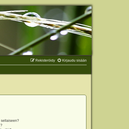
Rekisteröidy
Kirjaudu sisään
n sellaiseen?
i?