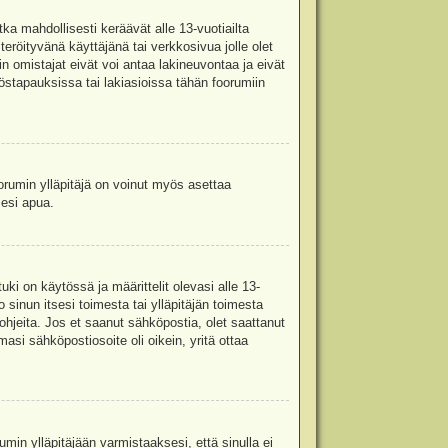
ka mahdollisesti keräävät alle 13-vuotiailta
teröityvänä käyttäjänä tai verkkosivua jolle olet
omistajat eivät voi antaa lakineuvontaa ja eivät
stapauksissa tai lakiasioissa tähän foorumiin
oorumin ylläpitäjä on voinut myös asettaa
sesi apua.
i on käytössä ja määrittelit olevasi alle 13-
 sinun itsesi toimesta tai ylläpitäjän toimesta
 ohjeita. Jos et saanut sähköpostia, olet saattanut
asi sähköpostiosoite oli oikein, yritä ottaa
min ylläpitäjään varmistaaksesi, että sinulla ei