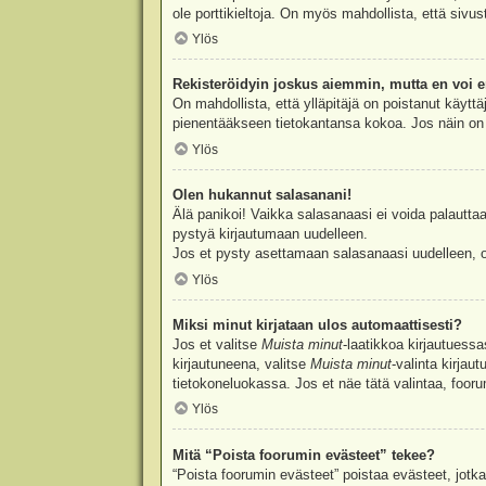
ole porttikieltoja. On myös mahdollista, että sivu
Ylös
Rekisteröidyin joskus aiemmin, mutta en voi e
On mahdollista, että ylläpitäjä on poistanut käyttä
pienentääkseen tietokantansa kokoa. Jos näin on k
Ylös
Olen hukannut salasanani!
Älä panikoi! Vaikka salasanaasi ei voida palauttaa
pystyä kirjautumaan uudelleen.
Jos et pysty asettamaan salasanaasi uudelleen, ot
Ylös
Miksi minut kirjataan ulos automaattisesti?
Jos et valitse
Muista minut
-laatikkoa kirjautuess
kirjautuneena, valitse
Muista minut
-valinta kirjau
tietokoneluokassa. Jos et näe tätä valintaa, foor
Ylös
Mitä “Poista foorumin evästeet” tekee?
“Poista foorumin evästeet” poistaa evästeet, jotka