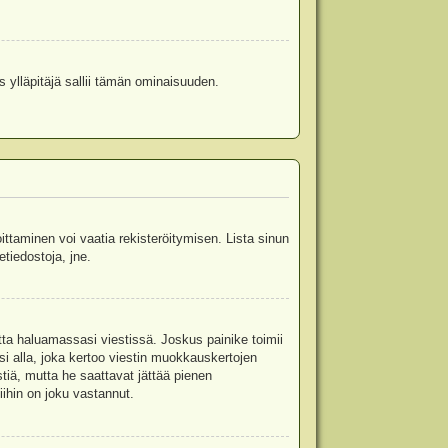
s ylläpitäjä sallii tämän ominaisuuden.
oittaminen voi vaatia rekisteröitymisen. Lista sinun
etiedostoja, jne.
etta haluamassasi viestissä. Joskus painike toimii
isi alla, joka kertoo viestin muokkauskertojen
tiä, mutta he saattavat jättää pienen
ihin on joku vastannut.