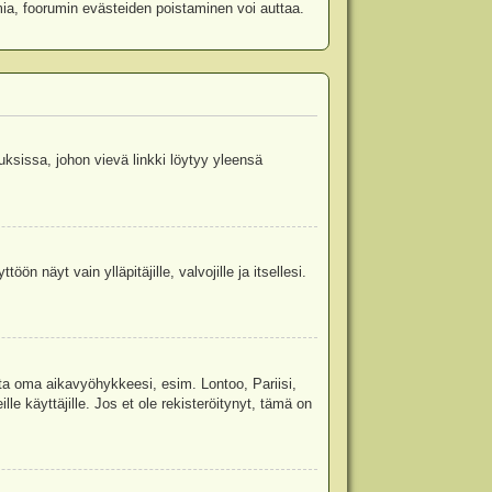
mia, foorumin evästeiden poistaminen voi auttaa.
uksissa, johon vievä linkki löytyy yleensä
ön näyt vain ylläpitäjille, valvojille ja itsellesi.
sta oma aikavyöhykkeesi, esim. Lontoo, Pariisi,
 käyttäjille. Jos et ole rekisteröitynyt, tämä on