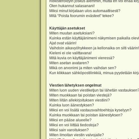
Rekisteröidyin joskus aiemmin, mutta en voi enää kir
Olen hukannut salasanani!
Miksi minut kirjataan ulos automaattisesti?
Mitä “Poista foorumin evästeet” tekee?
Käyttäjän asetukset
Miten muutan asetuksiani?
Kuinka estän käyttäjänimeni näkymisen paikalla olevi
Ajat ovat väärin!
Vaihdoin aikavyöhykkeen ja kellonaika on silti väärin!
Kieleni ei ole valittavana!
Mitä kuvia on käyttäjänimeni vieressä?
Miten asetan avataren?
Mikä on arvonimi ja miten vaihdan sen?
Kun klikkaan sähköpostilinkkiä, minua pyydetään ki
Viestien lähetyksen ongelmat
Miten luon uuden viestiketjun tai lähetän vastauksen
Miten muokkaan tai poistan viestejä?
Miten liitän allekirjoituksen viestiini?
Kuinka luon äänestyksen?
Miksi en voi lisätä vastausvaihtoehtoja kyselyyn?
Kuinka muokkaan tai poistan äänestyksen?
Miksi en pääse alueelle?
Miksi en voi liittää tiedostoja?
Miksi sain varoituksen?
Miten ilmoitan viestin valvojalle?