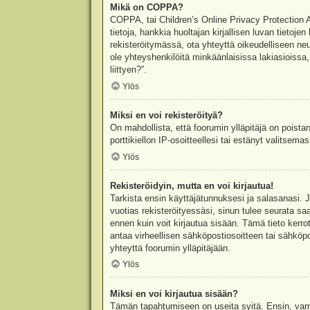
Mikä on COPPA?
COPPA, tai Children’s Online Privacy Protection Ac
tietoja, hankkia huoltajan kirjallisen luvan tieto
rekisteröitymässä, ota yhteyttä oikeudelliseen n
ole yhteyshenkilöitä minkäänlaisissa lakiasioiss
liittyen?”.
Ylös
Miksi en voi rekisteröityä?
On mahdollista, että foorumin ylläpitäjä on poista
porttikiellon IP-osoitteellesi tai estänyt valitsem
Ylös
Rekisteröidyin, mutta en voi kirjautua!
Tarkista ensin käyttäjätunnuksesi ja salasanasi. 
vuotias rekisteröityessäsi, sinun tulee seurata sa
ennen kuin voit kirjautua sisään. Tämä tieto kerro
antaa virheellisen sähköpostiosoitteen tai sähköpo
yhteyttä foorumin ylläpitäjään.
Ylös
Miksi en voi kirjautua sisään?
Tämän tapahtumiseen on useita syitä. Ensin, varmis