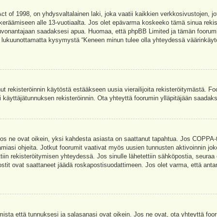
t of 1998, on yhdysvaltalainen laki, joka vaatii kaikkien verkkosivustojen, jot
jen keräämiseen alle 13-vuotiaalta. Jos olet epävarma koskeeko tämä sinua rekis
euvonantajaan saadaksesi apua. Huomaa, että phpBB Limited ja tämän foorumin 
a, lukuunottamatta kysymystä “Keneen minun tulee olla yhteydessä väärinkäytö
nut rekisteröinnin käytöstä estääkseen uusia vierailijoita rekisteröitymästä. F
asi käyttäjätunnuksen rekisteröinnin. Ota yhteyttä foorumin ylläpitäjään saadak
Jos ne ovat oikein, yksi kahdesta asiasta on saattanut tapahtua. Jos COPPA-tuk
amiasi ohjeita. Jotkut foorumit vaativat myös uusien tunnusten aktivoinnin joko
ttiin rekisteröitymisen yhteydessä. Jos sinulle lähetettiin sähköpostia, seuraa
stit ovat saattaneet jäädä roskapostisuodattimeen. Jos olet varma, että antam
ta että tunnuksesi ja salasanasi ovat oikein. Jos ne ovat, ota yhteyttä fooru