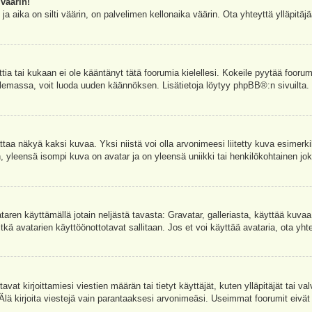
väärin!
a aika on silti väärin, on palvelimen kellonaika väärin. Ota yhteyttä ylläpitä
ettia tai kukaan ei ole kääntänyt tätä foorumia kielellesi. Kokeile pyytää foorum
e olemassa, voit luoda uuden käännöksen. Lisätietoja löytyy
phpBB
®:n sivuilta.
aa näkyä kaksi kuvaa. Yksi niistä voi olla arvonimeesi liitetty kuva esimerki
, yleensä isompi kuva on avatar ja on yleensä uniikki tai henkilökohtainen joka
vataren käyttämällä jotain neljästä tavasta: Gravatar, galleriasta, käyttää kuva
kä avatarien käyttöönottotavat sallitaan. Jos et voi käyttää avataria, ota yhte
avat kirjoittamiesi viestien määrän tai tietyt käyttäjät, kuten ylläpitäjät tai 
 Älä kirjoita viestejä vain parantaaksesi arvonimeäsi. Useimmat foorumit eivät si