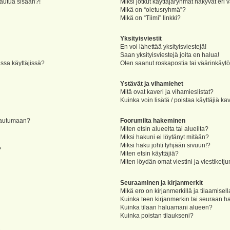
jautua sisään?!
Miksi jotkut käyttäjäryhmät näkyvät eri v
Mikä on “oletusryhmä”?
Mikä on “Tiimi” linkki?
Yksityisviestit
En voi lähettää yksityisviestejä!
Saan yksityisviestejä joita en halua!
ssa käyttäjissä?
Olen saanut roskapostia tai väärinkäytöks
Ystävät ja vihamiehet
Mitä ovat kaveri ja vihamieslistat?
Kuinka voin lisätä / poistaa käyttäjiä ka
rjautumaan?
Foorumilta hakeminen
Miten etsin alueelta tai alueilta?
Miksi hakuni ei löytänyt mitään?
Miksi haku johti tyhjään sivuun!?
?
Miten etsin käyttäjiä?
Miten löydän omat viestini ja viestiketju
Seuraaminen ja kirjanmerkit
Mikä ero on kirjanmerkillä ja tilaamisel
Kuinka teen kirjanmerkin tai seuraan h
Kuinka tilaan haluamani alueen?
Kuinka poistan tilaukseni?