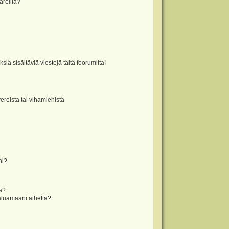
äreillä?
iä sisältäviä viestejä tältä foorumilta!
vereista tai vihamiehistä
ni?
la?
aluamaani aihetta?