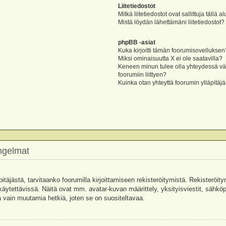
?
Liitetiedostot
Mitkä liitetiedostot ovat sallittuja tällä a
Mistä löydän lähettämäni liitetiedostot?
phpBB -asiat
Kuka kirjoitti tämän foorumisovelluksen
Miksi ominaisuutta X ei ole saatavilla?
Keneen minun tulee olla yhteydessä vää
foorumiin liittyen?
Kuinka otan yhteyttä foorumin ylläpitäj
ongelmat
pitäjästä, tarvitaanko foorumilla kirjoittamiseen rekisteröitymistä. Rekisteröity
käytettävissä. Näitä ovat mm. avatar-kuvan määrittely, yksityisviestit, sähköpo
 vain muutamia hetkiä, joten se on suositeltavaa.