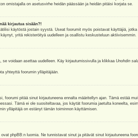
ston omistajalla on asetusvirhe heidän päässään ja heidän pitäisi korjata se.
nää kirjautua sisään?!
jätilisi käytöstä jostain syystä. Useat foorumit myös poistavat käyttäjiä, jotka 
äynyt, yritä rekisteröityä uudelleen ja osallistu keskusteluun aktiivisemmin.
, se voidaan asettaa uudelleen. Käy kirjautumissivulla ja klikkaa
Unohdin sal
a yhteyttä foorumin ylläpitäjään.
asi, foorumi pitää sinut kirjautuneena ennalta määritellyn ajan. Tämä estää m
tuessasi. Tämä ei ole suositeltavaa, jos käytät foorumia jaetulta koneelta, esim
umin ylläpitäjä on estänyt tämän toiminnon käyttämisen.
 ovat phpBB:n luomia. Ne tunnistavat sinut ja pitävät sinut kirjautuneena foor