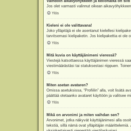
Vaihdoin aikavyöhykkeen ja kellonaika on silti 
Jos olet varmasti valinnut oikean aikavyöhykkeen j
Ylös
Kieleni ei ole valittavana!
Joko ylläpitäjä ei ole asentanut kielellesi kielipak
tarvitsemasi kielipaketin. Jos kielipakettia ei ol
Ylös
Mitä kuvia on käyttäjänimeni vieressä?
Viestejä katsottaessa käyttäjänimen vieressä saatt
viestimäärästäsi tai statuksestasi riippuen. Toinen
Ylös
Miten asetan avataren?
Omissa asetuksissa, “Profiilin” alla, voit lisätä a
päättää otetaanko avataret käyttöön ja valitsee mit
Ylös
Mikä on arvonimi ja miten vaihdan sen?
Arvonimet, jotka näkyvät käyttäjänimesi alla osoitt
tekstiä, sillä nämä ovat ylläpitäjän määrittelemiä.
yksinkertaisesti pienentää viestilaskuriasi.