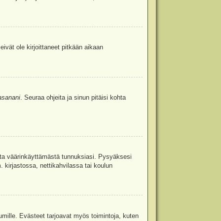
eivät ole kirjoittaneet pitkään aikaan
asanani
. Seuraa ohjeita ja sinun pitäisi kohta
uita väärinkäyttämästä tunnuksiasi. Pysyäksesi
. kirjastossa, nettikahvilassa tai koulun
umille. Evästeet tarjoavat myös toimintoja, kuten