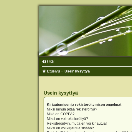
UKK
Etusivu
Usein kysyttyä
Usein kysyttyä
Kirjautumisen ja rekisteröitymisen ongelmat
Miksi minun pitää rekisteröityä?
Mikä on COPPA?
Miksi en voi rekisteröityä?
Rekisteröidyin, mutta en voi kirjautua!
Miksi en voi kirjautua sisään?