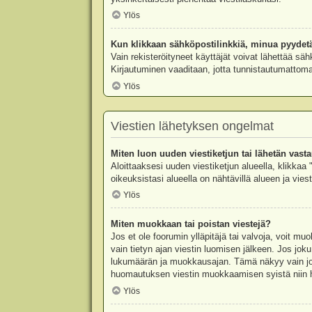
Ylös
Kun klikkaan sähköpostilinkkiä, minua pyydet
Vain rekisteröityneet käyttäjät voivat lähettää säh
Kirjautuminen vaaditaan, jotta tunnistautumattomat
Ylös
Viestien lähetyksen ongelmat
Miten luon uuden viestiketjun tai lähetän vast
Aloittaaksesi uuden viestiketjun alueella, klikkaa 
oikeuksistasi alueella on nähtävillä alueen ja viesti
Ylös
Miten muokkaan tai poistan viestejä?
Jos et ole foorumin ylläpitäjä tai valvoja, voit m
vain tietyn ajan viestin luomisen jälkeen. Jos joku
lukumäärän ja muokkausajan. Tämä näkyy vain jos j
huomautuksen viestin muokkaamisen syistä niin hal
Ylös