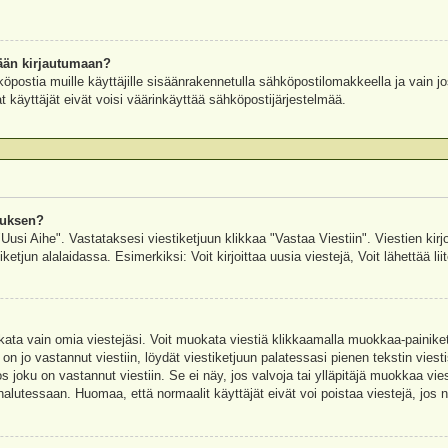
ään kirjautumaan?
köpostia muille käyttäjille sisäänrakennetulla sähköpostilomakkeella ja vain jo
 käyttäjät eivät voisi väärinkäyttää sähköpostijärjestelmää.
auksen?
"Uusi Aihe". Vastataksesi viestiketjuun klikkaa "Vastaa Viestiin". Viestien kirj
ketjun alalaidassa. Esimerkiksi: Voit kirjoittaa uusia viestejä, Voit lähettää liit
uokata vain omia viestejäsi. Voit muokata viestiä klikkaamalla muokkaa-painik
 on jo vastannut viestiin, löydät viestiketjuun palatessasi pienen tekstin viest
oku on vastannut viestiin. Se ei näy, jos valvoja tai ylläpitäjä muokkaa vies
utessaan. Huomaa, että normaalit käyttäjät eivät voi poistaa viestejä, jos ni