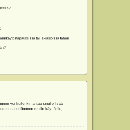
lueella?
?
rinkäytöstapauksissa tai lakiasioissa tähän
ään?
minen voi kuitenkin antaa sinulle lisää
stien lähettäminen muille käyttäjille,