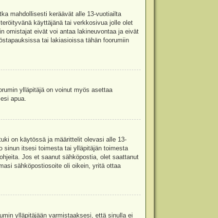
ka mahdollisesti keräävät alle 13-vuotiailta
teröityvänä käyttäjänä tai verkkosivua jolle olet
omistajat eivät voi antaa lakineuvontaa ja eivät
stapauksissa tai lakiasioissa tähän foorumiin
oorumin ylläpitäjä on voinut myös asettaa
sesi apua.
i on käytössä ja määrittelit olevasi alle 13-
 sinun itsesi toimesta tai ylläpitäjän toimesta
 ohjeita. Jos et saanut sähköpostia, olet saattanut
asi sähköpostiosoite oli oikein, yritä ottaa
min ylläpitäjään varmistaaksesi, että sinulla ei